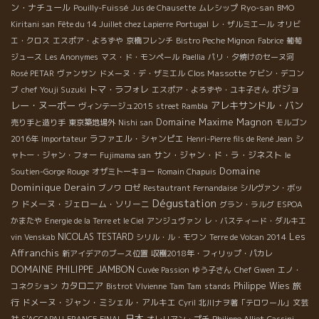
ン・ナチュール
Ryo-san
Pouilly-Fuissé
Jus de Chausette
ムレシップ
BMO
Kiritani san
Fête du 14 Juillet chez Lapierre
Portugal
レ・ザルミエール
オリビ
エ・クロス
エスポア・よろずや
京橋フレンチ
Bistro Peche Mignon
Fabrice
葡萄
ジュース
Les Anonymes
マス・ド・モンペール
Paellia
パリ・夕焼けのセーヌ河
Clos Massotte
Rosé PETAR
ヴァンサン
ドメーヌ・デ・ザミエル
ケビン・デコン
ボジョ
トマ・ラフォレ
ブ
chef Youji Suzuki
エスポア・よろずや・ユキ子さん
レー・ヌーボー
アレキサンドル・バン
ヴィンテージュ2015
street Rambla
Domaine Maxime Magnon
売り手と造り手
東京築地場外
Nishi san
モルゴン
ラファエル・シャンピエ
2016年
Importateur
Henri-Pierre fils de René Jean
シ
サン・ジャン・ド・ラ・ジネスト
ャトー・ジャン・フォー
Fujimama san
le
Domaine
Soutien-Gorge Rouge
オザミトーキョー
Romain Chapuis
Dominique Derain
ブノワ
ロゼ
Restautrant Fernandaise
シルヴァン・ボッ
Dégustation
ドメーヌ・ジェローム・ソリーニ
ク
グラン・ラルグ
ESPOA
かまたや
Energie de la Terre et le Ciel
アンジュヴァン
レ・バスティード・ダルキエ
Les
NICOLAS TESTARD
vin Venskab
シリル・ル・モワン
Terre de Volcan 2014
Affranchis
新アイデアのブース位置
収穫2018年・フィリップ・パカレ
DOMAINE PHILIPPE JAMBON
Cuvée Passion
ゆう子さん
Chef Gwen
エノ・
カタロニア
Philippe Wies
旅
コネクション
Bistrot VIvienne
Tam Tam
stands
行
ドメーヌ・ジャン・ミシェル・アルキエ
Cyril
北川ナヲ著「テロワール」文芸
日本