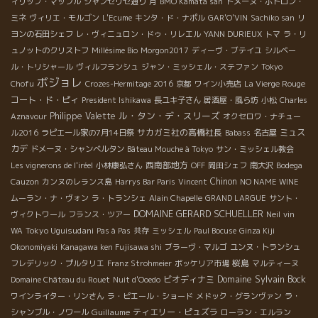
ィリップ・マッフル
シャンゼリゼ通り
月
BMO Kamata san
ドメーヌ・ポトロン・
ミネ
ヴィリエ・モルゴン
L'Ecume
キンタ・ド・ナポル
GAR'O'VIN
Sachiko san
リ
ヨンの石田シェフ
レ・ヴィニュロン・ドゥ・リレエル
YANN DURIEUX
トマ
ラ・リ
ュノットのクリストフ
Millésime Bio
Morgon2017
ディーヴ・ブテイユ
シルベー
ル・トリシャール
ヴィルフランシュ
ジャン・ミッシェル・ステファン
Tokyo
ボジョレ
Chofu
Crozes-Hermitage 2016
京都
ワイン小売店
La Vierge Rouge
コート・ド・ピィ
President Ishikawa
長ユキ子さん
居酒屋・風ら坊
小松
Charles
ル・タン・デ・スリーズ
Philippe Valette
Aznavour
オクセロワ・ナチュー
サカガミ社の高橋社長
ミュス
ル2016
ラピエール家の7月14日祭
Babass
名古屋
カデ
ドメーヌ・シャンベルタン
Bâteau Mouche à Tokyo
サン・ミッシェル教会
西南部地方
Les vignerons de l'iréel
小林康弘さん
OFF
岡田シェフ
南大沢
Bodega
Chinon
Cauzon
カンヌのレランス島
Harrys Bar Paris
Vincent
NO NAME WINE
ムーラン・ナ・ヴォン
ラ・トランシェ
Alain Chapelle
GRAND LARGUE
サント・
DOMAINE GERARD SCHUELLER
ヴィクトワール
フランス・ツアー
Neil
vin
Tokyo Uguisudani
WA
Pas à Pas
共存
ミッシェル
Paul Bocuse
Ginza Kiji
Okonomiyaki
Kanagawa ken Fujisawa shi
ブラーヴ・マルゴ
ユンヌ・トランシュ
桜島
フレデリック・プルタリエ
Franz Strohmeier
ボッケリア市場
マルティーヌ
Domaine Sylvain Bock
ビオディナミ
Domaine Château du Rouet
Nuit d'Ooedo
ワインライター・リンさん
ラ・ピエール・ショード
メドック・グランヴァン
ラ・
Guillaume
ティエリー・ピュズラ
シャンブル・ノワール
ローラン・エルラン