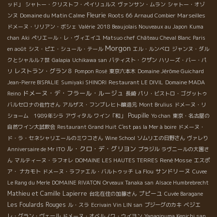
ッド」
シャトー・クリストフ・ペイリュルス
ヴァンサン・ムラン
シャトー・オゾ
Fleurie
Domaine du Matin Calme
Roots 66
Marseilles
ンヌ
Arnaud Combier
ドメーヌ・リリアン・ボシェ
Valérie
2018 Beaujolais Nouveaux au Japon
Kuma
chan
Aki
ペリエール・レ・ヴィエイユ
Matsuo chef
Château Cheval Blanc
Paris
Morgon
en août
シス・ピエ・シュール・テール
エル・ルンベロ
ジャンヌ・ダル
クとシャルル７世
Galapia
Uchikawa san
バティスト・クザン
ハリーズ・バー・パ
レストラン・グラン８
リ
Pompon Rosé
東京六本木
Domaine Jérôme Guichard
Jean-Pierre BISPALIE
Sumiyaki SHINORI
Restaurant LE DIVIL
Domaine MADA
ドメーヌ・デ・フラール・ルージュ
Reino
長崎
パリ・ビストロ・ゴグットゥ
バルセロナの佐竹さん
アルザス・フンブレヒト醸造元
Mont Brulius
ドメーヌ・リ
Poupille
ショーム 1989年シラ
アヴィタル
ワイン「和」
Yo chan
東京・名古屋の
自然ワイン大試飲会
Restaurant Grand Huit
C'est pas la Mer à boire
ドメーヌ・
ド・ラ・セネシャリエールのミワコさん
Wine School
ソムリエの日野さん
ヴァレり
ル・クロ・デ・グリヨン
Anniversaire de Mr ITO
ブラジル
ラヴニールの大園さ
René Mosse
ん
マルティーヌ・ラフォレ
DOMAINE LES HAUTES TERRES
エスポ
サンドリーヌ
ア・ ナカモト
ドメーヌ・ラファエル・バルトゥッチ
La Flou
Cuvee
Le Rang du Merle
DOMAINE RIVATON
Orveaux Tanaka san
Alsace Humbrebrecht
Mathieu et Camille Lapierre
プピーユ
台北在住の加藤さん
Cuvée Baragane
Les Foulards Rouges
ベジエ
ル・スラ
Ecrivain Vin LIN san
ブジーグのカキ
レ・グラン・ヴェール
ドメーヌ・オベルノワ・ウイヨン
Yanaginuma Kenichi san