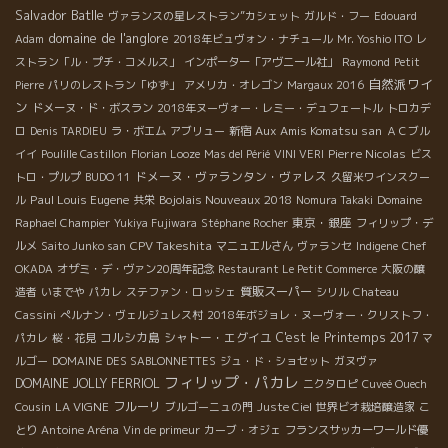
Salvador Batlle
ヴァランスの星レストラン”カシェット
ガルド・フー
Edouard
domaine de l'anglore
Adam
2018年ビュヴォン・ナチュール
Mr. Yoshio ITO
レ
ストラン「ル・プチ・コメルス」
インポーター「アヴニール社」
Raymond
Petit
自然派ワイ
Pierre
パリのレストラン「ゆず」
アメリカ・オレゴン
Margaux 2016
ン
ドメーヌ・ド・ボスラン
2018年ヌーヴォー・レミー・デュフェートル
トロカデ
Aux Amis Komatsu san
ロ
Denis TARDIEU
ラ・ボエム
アブリュー
新宿
ＡＣブル
Pierre Nicolas
イイ
Poulille Castillon
Florian Looze
Mas del Périé
VINI VERI
ビス
ドメーヌ・ヴァランタン・ヴァレス
トロ・プルプ
BUDO 11
久留米ワインスクー
Paul Louis Eugene
Bojolais Nouveaux 2018
ル
共栄
Nomura Takaki
Domaine
東京・銀座
Raphael Champier
Yukiya Fujiwara
Stéphane Rocher
フィリップ・デ
CPV Takeshita
ルメ
Saito Junko san
マニュエルさん
ヴァランセ
Indigene
Chef
OKADA
オザミ・デ・ヴァン20周年記念
Restaurant Le Petit Commerce
大阪の醸
質販スーパー
造者
いまでや
パカレ
ステファン・ロッシェ
シリル
Chateau
Cassini
ぺルナン・ヴェルジュレス村
2018年ボジョレ・ヌーヴォー・クリストフ・
コルシカ島
シャトー・エグイユ
C'est le Printemps 2017
パカレ
桜・花見
マ
ルゴー
DOMAINE DES SABLONNETTES
ジュ・ド・ショセット
ガヌヴァ
フィリップ・パカレ
DOMAINE JOLLY FERRIOL
ニクタロピ
Cuveé Ouech
LA VIGNE
フルーリ
Cousin
ブルゴーニュの門
Juste Ciel
世界ビオ栽培醸造家
こ
とり
Antoine Aréna
Vin de primeur
カーブ・オジェ
フランスサッカーワールド優