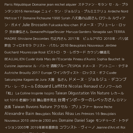
Domaine jean michel alquier
Paris République
ステファン・モラン
セ・ル・プラ
ンタン2016
Hermitage
ニュイ・サン・ジョルジュ・プルミエクリュ
Ardeche Nord
Metisse 17
Domaine Richaume 1998 Syrah
八丈島の山田さん
ロワ−ル
ルヴィア
Julie Brosselin
ドメーヌ・プリューレ・ロッ
ン・ガメイ
Fukuoka Kou-chan
ク
渋谷康弘さん
DomainePhilippeTessier
Maruya Gardens Yanagida san
TERRA
MADRE
Ghislaine Descombes
竹之内さん
2017年 ビュルアゼロ
2018年・パリ試
2018 Beaujolais Nouveaux
飲会
フィロキセラ
クリスト・パカレ
Jérôme
Guichard
Mouressipe Rosé
ビストロ・ラ・レガラード
カウゾン醸造元
BEAUJALIEN
Cuvée Voilà
Mas de l'Escarida
Pineau d'Aunis
Sophia Bauchet
la
Cuisine Japonaise
ル・バトセ
酒販グループESPOA
ドメーヌ・アント二ー・テヴネ
Autriche
Brouilly 2017
Europe
ワインカヴィスト・ロックス・オフ
Cuvée
ドメーヌ・ジョルジュ・デコンブ
Sakurajima
Kagami de Jura
大園 弘さん
Edouard Laffitte
Nicolas Renaud
アレ・レ・ヴェール
ピノノワールの
Taiwan Dégustation Vin Nature
「和」
La Colline Inspirée
Isojiro
レカール
台湾インポーターのレベッカさん
lot 1016
老舗かつ吉
勝山晋作死去
ロマン
Taiwan Buvons Nature
アクセル・プリュファー
店長
Bonne Peche
Alexandre Bain
Nicolas Réau
Beaujplais
Les Prémices 16
Beaujolais
Domaine Daniel Sage
Nouveaux 2018
cèdre de 2300 ans
モンドゥーズ・トラデ
コワンスト・ヴィーノ
ィション2003年
2019年新年昼食会
Jeanne d'Arc et Roi