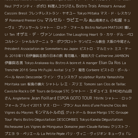
Bistro Trois Amours
Paul
アヴァンティ・ポポロ
料理人ユウジさん
Arnaud
Cassini
Bresil
フレンチレストラン・ヤオユー
Tokyo Mitaka
マス・ド・レスカリ
マルセル・ラピエール
小松屋
ダ
Pommard Premier Cru
高山南美さん
キュ
ーヴェ・プリュサール
シャトー・ロック・フォール
Bistro Nature MATSUKI
嬉し
オザミ・デ・ヴァン
い
Ten
London The Laughing Heart
ラ・カサ・デル・ぺロ
コルトン・シャルルマーニュ
ラ・ポワヴロット
サンピエール教会
大阪の今尾さん
Président Association de Sommeliers au Japon
ビストロ・マルミット
ミス・テー
Catherine JAMBON
ル
2018年11月伊藤與志男の日本の旅
寿司職人・岡田大介
伊藤與志男
Elian Da Ros
Tokyo Arakawa-ku
Bistro A boire et A manger
La
Trenchée 2016
Sena
Mr.Fujiki
Avital
シェフ・菊池
Corbiere
ビストロ・ポール・
ベール
Kevin Descombe
ワイン・ヴェンスカブ
sculpteur Ryota Yamashita
レミ・スリエ
Moritaka san
桜島の噴火
シャトレ
Tomomi san
Clos de Taillac
シャトー・エギュイユ
Caviste Rocks Off
Tours de Groupe STC
ＢＭО社の山田
Jean Foillard
ESPOA GOTO TOUR
さん
Angleterre
76VIN
シャトー・ロック
フォール
ブルイイ2013
マス・ロー・ブラン
Aux Amis d’une Franche
Clos des
モンマルトルの丘
STC Groupe
Vignes du Maynes
グットドール
Brave Margo
Tour
DESCOMBES
Tokyo Kanda Dégustation
Paris Bistro Dégustation
Richeaume
Les Vignes de Mongueux
Domaine jean-Claude Rateau
クリストフ・
プエヨ
ラ・ペリエール
La Petite Pépée
パリ・ヴィニ・ヴィジオン
キューヴェ「レ