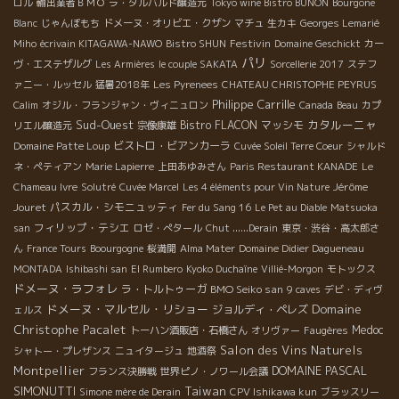
ロル
輸出業者ＢＭＯ
ラ・タルバルド醸造元
Tokyo wine Bistro BUNON
Bourgone
Blanc
じゃんぼもち
ドメーヌ・オリビエ・クザン
マチュ
生カキ
Georges Lemarié
Festivin
Miho
écrivain KITAGAWA-NAWO
Bistro SHUN
Domaine Geschickt
カー
パリ
ヴ・エステザルグ
Les Armières
le couple SAKATA
Sorcellerie 2017
ステフ
ァニー・ルッセル
猛暑2018年
Les Pyrenees
CHATEAU CHRISTOPHE PEYRUS
Philippe Carrille
Calim
オジル・フランジャン・ヴィニュロン
Canada
Beau
カプ
Sud-Ouest
カタルーニャ
Bistro FLACON
マッシモ
リエル醸造元
宗像康雄
ビストロ・ビアンカーラ
Domaine Patte Loup
Cuvée Soleil Terre Coeur
シャルド
ネ・ペティアン
Marie Lapierre
上田あゆみさん
Paris Restaurant KANADE
Le
Jérôme
Chameau Ivre
Solutré
Cuvée Marcel
Les 4 éléments pour Vin Nature
Jouret
パスカル・シモニュッティ
Fer du Sang 16
Le Pet au Diable
Matsuoka
フィリップ・テシエ
san
ロゼ・ぺタール
Chut ......Derain
東京・渋谷・高太郎さ
ん
France Tours
Boourgogne
桜満開
Alma Mater
Domaine Didier Dagueneau
MONTADA
Ishibashi san
El Rumbero
Kyoko Duchaîne
Villié-Morgon
モトックス
ドメーヌ・ラフォレ
ラ・トルトゥーガ
BMO Seiko san
9 caves
デビ・ディヴ
Domaine
ドメーヌ・マルセル・リショー
ジョルディ・ペレズ
ェルス
Christophe Pacalet
Medoc
トーハン酒販店・石橋さん
オリヴァー
Faugères
Salon des Vins Naturels
シャトー・プレザンス
ニュイタージュ
地酒祭
Montpellier
DOMAINE PASCAL
フランス決勝戦
世界ピノ・ノワール会議
SIMONUTTI
Taiwan
Simone mère de Derain
CPV Ishikawa kun
ブラッスリー