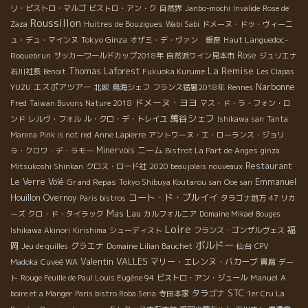
リ・ビストロ・マルゴ
ビストロ・アン・ク
自然界
Janbo-mochi
Invalide
Rose de
Roussillon
Zaza
Huitres de Bouzigues
Wabi Sabi
ドメーヌ・ドゥ・ヴィーニ
Tokyo Ginza
Haut Languedoc-
ュ・デュ・マインヌ
オザミ・デ・ヴァン 銀座
Roquebrun
Rose
サッカーワールドカップ2018年
自然派ワイン見本市
ジュリエナ
La Remise
Thomas Laforest
石川社長
Benoit
Fukuoka Kurume
Les Clapas
Narbonne
YUZU
エスポアツアー
北欧
鳥海シェフ
フランス猛暑2018年
Rennes
ドメーヌ・ヨヨ
Fred
Taiwan Buvons Nature 2018
マス・ド・ラ・フォン・ロ
萬谷シェフ
ンド
レルヴ・フォル
ル・クロ・デ・トレイユ
Ishikawa san
Tanta
Marena
Pink is not red
Anne Lapierre
アントワーヌ・エ・ローランス・ジョリ
Minervois
ニーム
ラ・クロワ・デ・ラモー
Bistrot La Part de Anges
ginza
Restaurant
Mitsukoshi Shinkan
クロス・ロード社
2020 beaujolais nouveaux
Le Verre Volé
Grand Repas
Emmanuel
Tokyo Shibuya Koutarou san
Ooe san
コート・ド・ブルイイ
Houillon Overnoy
Paris bistros
タラゴナ地方
47 リカ
Mas Lau
ーズ
クロ・ド・タイラック
カルフォルニア
Domaine Mikael Bouges
Loire
福
Ishikawa Akinori
Kirishima
シューディスト
フランス・ゴンザルヴェス
ボルドー
岡
グラエナ
Jeu de quilles
Domaine Lilian Bauchet
仙台
CPV
Valentin VALLES
マリー・エレンヌ・バカーブ
Madoka
Cuveé WA
貴腐
デー
Manuel
ト
Rouge Feuille de Paul Louis Eugène 94
ビストロ・アン・ジュール
A
STC
タラゴナ
boire et a Manger
Paris bistro Roba Seria
寺田本家
1er Cru La