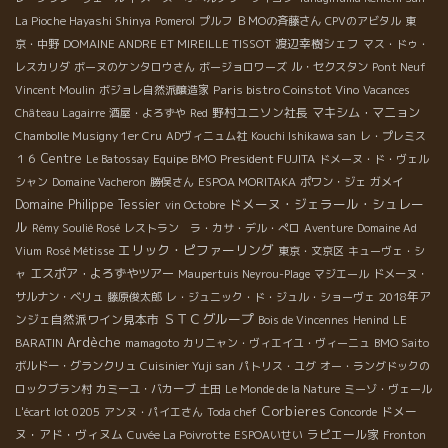
La Pioche Hayashi Shinya
Pomerol
プルフ
ＢＭОの斉藤さん
CPVのアビタル
東
渡辺幸樹シェフ
京・中野
DOMAINE ANDRE ET MIREILLE TISSOT
マス・ドゥ・
レスカリダ
ボーヌのケンタロウさん
ボージョロワーズ
ル・セクスタン
Pont Neuf
Paris bistro Coinstot Vino
Vincent Moulin
ボジョレ自然派醸造家
Vacances
野村ユニソン社長
マキシム・マニョン
Château Lagairre
酒屋・よろずや
Red
Chambolle Musigny 1er Cru
ADヴィニュム社
Kouchi Ishikawa san
レ・プレミス
Centre
President FUJITA
１６
Le Batossay
Equipe BMO
ドメーヌ・ド・ヴェル
シャン
Domaine Vacheron
勝俣さん
ESPOA MORITAKA
ポワン・ジェ
ガメイ
ドメーヌ・ジェラール・シュレー
Domaine Philippe Tessier
vin Octobre
ル
Rémy Soulié Rosé
レストラン ラ・カサ・デル・ぺロ
Aventure
Domaine Ad
エリック・ピファーリング
Vium
Rosé Métisse
東京・文京区
キューヴェ・シ
エスポア・よろずやツアー
ャ
Maupertuis Neyrou-Plage
マジエール
ドメーヌ・
2018年ア
サルナン・ベリュ
藤原俊太郎
レ・ジュニック・ド・ジュル・ショーヴェ
ＳＴＣグループ
ンジェ自然派ワイン見本市
Bois de Vincennes
Henind
LE
Ardèche
BARATIN
mamagoto
カリニャン・ヴィエイユ・ヴィーニュ
BMO Saito
ボルドー・グランクリュ
Cuisinier Yuji san
パトリス・ユグ
オー・ラングドックの
ロックブラン村
カミーユ・バカーブ
土田
Le Monde de la Nature
ミーゾ・ヴェール
Corbieres
ドメー
L'écart lot 0205
アンヌ・パイエさん
Toda chef
Concorde
ヌ・アド・ヴィヌム
ラピエール家
Cuvée La Poivrotte
ESPOAいせい
Fronton