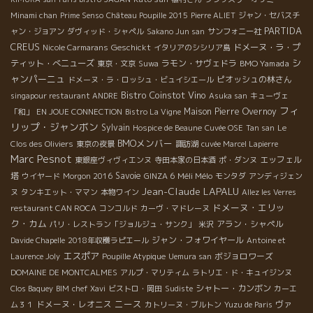
Minami chan
Prime Senso
Château Poupille 2015
Pierre ALIET
ジャン・セバスチ
PARTIDA
ャン・ジョアン
ダヴィッド・シャペル
Sakano Jun san
サンフォニー社
CREUS
Geschickt
ドメーヌ・ラ・プ
Nicole Carmarans
イタリアのシシリア島
シ
ティット・べニューズ
ラモン・サヴェドラ
BMO Yamada
東京・文京
Suwa
ャンパーニュ
ピオッシュの林さん
ドメーヌ・ラ・ロッシュ・ビュイシエール
Bistro Coinstot Vino
singapour restaurant ANDRE
Asuka san
キューヴェ
フィ
Maison Pierre Overnoy
「和」
EN JOUE CONNECTION
Bistro La Vigne
リップ・ジャンボン
Sylvain
Hospice de Beaune
Cuvée OSE
Tan san
Le
BMOメンバー
Clos des Oliviers
東京の夜景
諏訪湖
cuvée Marcel Lapierre
Marc Pesnot
エッフェル
東銀座ヴィヴィエンヌ
寺田本家の日本酒
ポ・ダンヌ
塔
Savoie
Méli Mélo
ウイヤード
Morgon 2016
GINZA 6
モンタダ
アンディジェン
Jean-Claude LAPALU
ヌ
タンキエット・ママン
本物ワイン
Allez les Verres
ドメーヌ・エリッ
restaurant CAN ROCA
コンコルド
カーヴ・マドレーヌ
ク・カム
アラン・シャペル
パリ・レストラン「ジョルジュ・サンク」
米沢
ジャン・フォワイヤール
Davide Chapelle
2018年収穫ラピエール
Antoine et
エスポア
ボジョロワーズ
Laurence Joly
Poupille Atypique
Uemura san
DOMAINE DE MONTCALMES
アルプ・マリティム
ラトリエ・ド・キュイジンヌ
シャトー・カンボン
Clos Baquey
BIM
chef Xavi
ビストロ・岡田
Sudiste
カーエ
ニース
ドメーヌ・レオニス
ヴァ
ム３１
カトリーヌ・ブルトン
Yuzu de Paris