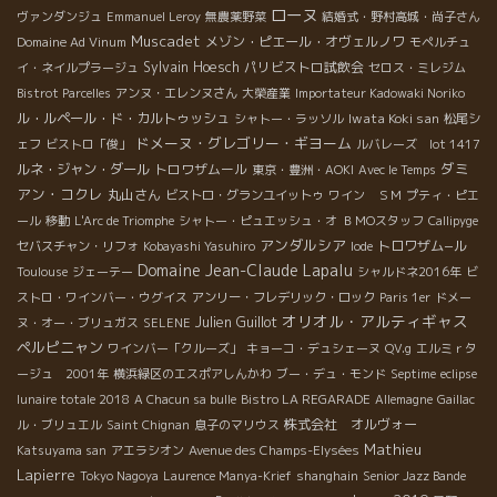
ローヌ
ヴァンダンジュ
Emmanuel Leroy
無農薬野菜
結婚式・野村高城・尚子さん
Muscadet
メゾン・ピエール・オヴェルノワ
Domaine Ad Vinum
モペルチュ
Sylvain Hoesch
パリビストロ試飲会
イ・ネイルプラージュ
セロス・ミレジム
Bistrot Parcelles
アンヌ・エレンヌさん
大榮産業
Importateur Kadowaki Noriko
ル・ルペール・ド・カルトゥッシュ
Iwata Koki san
シャトー・ラッソル
松尾シ
ドメーヌ・グレゴリー・ギヨーム
ェフ
ビストロ「俊」
ルバレーズ lot 1417
ダミ
ルネ・ジャン・ダール
トロワザムール
東京・豊洲・AOKI
Avec le Temps
アン・コクレ
丸山さん
ビストロ・グランユイットゥ
ワイン ＳＭ
プティ・ピエ
ール
移動
L'Arc de Triomphe
シャトー・ピュエッシュ・オ
ＢＭОスタッフ
Callipyge
アンダルシア
トロワザム−ル
セバスチャン・リフォ
Kobayashi Yasuhiro
Iode
Domaine Jean-Claude Lapalu
Toulouse
ジェーテー
シャルドネ2016年
ビ
ストロ・ワインバー・ウグイス
アンリー・フレデリック・ロック
Paris 1er
ドメー
オリオル・アルティギャス
Julien Guillot
ヌ・オー・ブリュガス
SELENE
ペルピニャン
ワインバー「クルーズ」
キョーコ・デュシェーヌ
QV.g
エルミｒタ
ージュ 2001年
横浜緑区のエスポアしんかわ
ブー・デュ・モンド
Septime
eclipse
lunaire totale 2018
A Chacun sa bulle
Bistro LA REGARADE
Allemagne
Gaillac
株式会社 オルヴォー
ル・ブリュエル
Saint Chignan
息子のマリウス
Mathieu
Katsuyama san
アエラシオン
Avenue des Champs-Elysées
Lapierre
Tokyo Nagoya
Laurence Manya-Krief
shanghain
Senior Jazz Bande