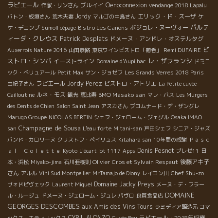
ラピエール
ブルイイ
Oenoconnexion
作家・リンさん
vendange 2018 Lapalu
Jordy
エリック・ド・スーザ
バトン・板垣さん
荒木夫妻
マルゴの中島さん
ケ
パルテ
Bistro Les Canons
ボジョレ・ヌーヴォー
ケ・デコンブ
Sumoll cépage
ィーダ・クレウス
Patrick Desplats
ドメーヌ・アンドレ・オステルタグ
ビ
Remi DUFAIRE
Auxerrois Nature 2016
山田恭路
東京ワインビストロ「葡呑」
ストロ・シンバ
レ・ザフランシ
イーストライン
Domaine d'Aupilhac
ドミニ
ック・べリュアール
Petit Max
サン・ジョゼフ
Les Grands Verres 2018 Paris
ラピエール
Jordy Perez
ビストロ・アトリエ
由紀子さん
La Petite cuvée
ルネ・モス
BMO Masako san
Cailloutine
観光
恵比寿
マレ・バス
Les Murgers
des Dents de Chien
Salon Saint Jean
アスカさん
プロムナード・デ・ザングレ
Marugo Groupe
NICOLAS BERTIN
シェフ・ジェローム・ジェグル
Osaka IMAO
Champagne de Sousa
san
L'eau forte
Mitani-san
戸田シェフ
シニア・ジャズ
バンド・カロリーヌ
クリストフ・ペイリュス
Kitahara san
10年間の感謝
Ｐａｓｃ
Denis Pesnot
ａｌ Ｃｏｌｅｔｔｅ
Kyoto
L'écart lot 1117
Apps
ブレゼ11
日
Olivier Cros et Sylvain Respaut
後藤アキ子
本・浜松
Miyako-jima
石川亜樹則
さん
Chef Shu-zo
アルル
Vini Sud Montpellier
Mr.Tamajo de Diony
レイヨン川
Domaine Jacky Preys
ヴォドピヴェック
Laurent Miquel
メーヌ・デ・フラー
DOMAINE
ル・ルージュ
ドメーヌ・ジェローム・ジュレ
パヴロ
良質食品店
GEORGES DESCOMBES
aux Amis des Vins Tours
ラミディア醸造元
コマ
CYRIL ALONZO
ラピエール・2018年収穫