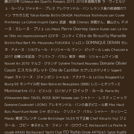
勝2018年
Coteaux des Quarts
Pompois 2015
2018年皆既月食
ラ・ヴィエルジ
ュ・ルージュ
ジャッキー・プレス
アレクサンドル・バン
レランス島の修道僧のワ
イン
サカガミ社
Tokyo Kanda
Bistro OKADA
Hoshinoya Yoshimura san
Cuvee
ドメ
Printemps
La Colline Inspiré
Opéra
武道・剣道
Chenas
赤間さん、藤山さん
ーヌ・ミレーヌ・ブリュ
Pierre Overnoy
Les Maoù
Daikin Kume-san
Le Vin
Côte de Brouilly
Marseille
en Tête
vin impressionnant
ロマネ・コンティ
DOMINIQUE DERAIN
Bistro Paul Bert
Mr. Masanobu FUKUOKA
リュロン
セレ
Lady Chassera
ネ・ドメーヌ・シルヴェール・トリシャール
ヴァン・ピックール
2017
収穫20年記念・クリストフ・パカレ
東京・神田・リショームワイン会
Domaine Olivier
Nouvel An 2018
マルゴ・グランデ
Sylvère Trichard Nouveau
Cousin
エスカルポレット
Côte de Castillon
カプリエのマリオン
Saperli
カトリーヌ・ジャンボン
Popet
シャルル・アズナヴール
Le Clos Rougeard Le
Bien Boire en Beaujolais (BBB)
Bourg 96
モンペイル村
レミーとオリヴィエ
Montmartre
ロイック・ルール
パリ・ビストロ・ロバセリア
Pierre fils
シャトー・レスティニャック
d'Alexandre Bain
TAVEL ROSE
BOM Yamada san
Domaine Coudoulet
LEONIS
アレキサンドル・バンの息子ピエール君
Mas Haut
Buis
Pourriture Noble
シャ
ボジョレ・クリストフ・パカレ
シャトー・カッシーニ
東京フレンチ
ジェ
Macéo
Cuvée Bistrologie
SILEX
竹下正樹
Chef Kikuchi Yuji
ラール・ゴビー
幸子さん
ラ・フォン・ド・ロりヴィエ
Restaurant La Pioche
le
ITO Yoshio
couple ARAKI
Restaurant Yacht Club
Oriole ARTIGAS
Salon Rue89