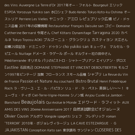
des Vins
Auvergne
La Terre d'Or
2017年オー・フォルト
Bourgeuil
エリック
ESPOA Yorozuya Yukiko san
水口シェフ
Budo Kendo
Tokyo Koto-ku Oshima
オー
ヤニック・アミロ
レピュブリック広場
ストリア
Perriere Les Vielles
ピノ・ドゥ
Domaine
ニス品種
2017年の収穫情報
Restaurateur français Daisuke san
ゴビー
Catherine Bernard
Tarragona
今尾さん
Chef Kôtaro
Dynamitage
2020
カベ
ブルゴーニュ・グランクリュ
カスティヨン
ルネ
Tokyo Toyosu AOKI
大江さん
cho yukiko san
収穫29回記念・ドミニック・ドゥラン
キューヴェ マルセル・ラ
ピエール
Nuitage
ドメーヌ・ラゲール
ポール
オルヴォー社の田中さん
Méditerranée
オリオル
パリのビストロ・シャトーブリアン
エイリアン・ダロス
Eastline
石田克己
DOMAINE STEPHANIE ET VINCENT DEBOUTBERTIN
モルゴ
シャブリ
ン1997年ビンテージ
加賀
フローランス
スモール品種
La Revue du Vin
Bistro Brutal
Passion et Nature
de France
Au couchant
Henri Frédérique
美味しい～～！
Roch
ラ・ヴリーユ・エ・ル・パピヨン
リュ・ド・ラ・ペスト
キ
Anjou
ューヴェ・ティボ
Ciel-Terre-Vigne-Homme
シノン城
Cuvée Le Jambon・
Beaujolais
エドワード・ラフィット
Blanchard
Qui évolue le Monde
AUX
自然派試飲会ビオジョレーヌ
AMIS DES VINS 20eme Anniversaire 2017
Olivier Cousin
アルボワ
Vongole spagetti
シェフ フレデリック
roman
'TERROIR'
2018年・ボジョレヴィラージュ
LA CAVE ESTEZARGUE
・ G
JAJAKISTAN
CLOSERIES DES
Conception Kato san
東京調布
サンジャン