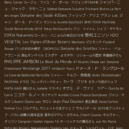
シャンパ－ニ
Blanc
Caviar
ルージュ・フイユ・ド・ポール・ウジェンヌ1994年
ュ・ジャック・ラセ－ニュ
Séléné Domaine Sylvère Trichard
Bistro La Part
Domaine des Soulié 400ans
フィリップ・アリエ
アラン
Loïc
ジ
des Anges
ャン・ポール・ドーマン
サントル
Aurélie Geschickt
BMO TOUR
Mathilde
Soulié
Bonne Année 2019
Tokyo Restaurants
パリ・シャトレ
シェフ・タケモト
野村ユニソン
H2O
ESPOA Nakamoto
ローラン・バニョルの来日2018年
VEGETAL
Les Vignes d'Olivier
Beziers
Washoku
ピエモンテ
Foulard
Domaine des Griottes
Rouge
パリのお好み焼き OKOMUSU
シャトー・ベル・
アヴニール
南仏モンペイル
エスポア・よろずや・リショームの歴史
斉藤順子さん
PHILIPPE JAMBON
Le Bout du Monde
47 Ricards Okada san
Domaine
Vendange 2017
ドメーヌ・ド・ラングロール
Chamonard
Ishibashi Tours
西南部
Alain
La Cave de Belleville Paris20e
シャトー・マルゴー
Okonomiyaki
カーヴ・フジキ
PASEMIA
ドウロ
フレンチバーベキュー
キタノセ店のシェフ
オザミ・デ・ヴァン ツアー
MATA HARI
梶川さん
Isabelle
マスぺリ
Quinta do
ニコラ・ルノー
Carril
ガイヤック
Aurélie
Cruise
France Gonzalvez
ジャン・マ
Jean-Paul Daumen
ルク
L'Avenir Ozono san
サロン
恵比寿店
Aloxe Corton
サルバドール
Premier Cru
ジルアザム
カシェットのまさシェフ
2018年クリストッ
フ・パカレ収穫20周年記念
長女のマドレーヌちゃん
Chant Coucou
オルヴォー、
オリゾン
Carignan Vieilles Vignes 16
オーリックスの橋元さん
son fils Pierre
Patis des Rosiers
Nakaminato Shigeru san
ドメーヌ・シャルロット・バテ
Jean-