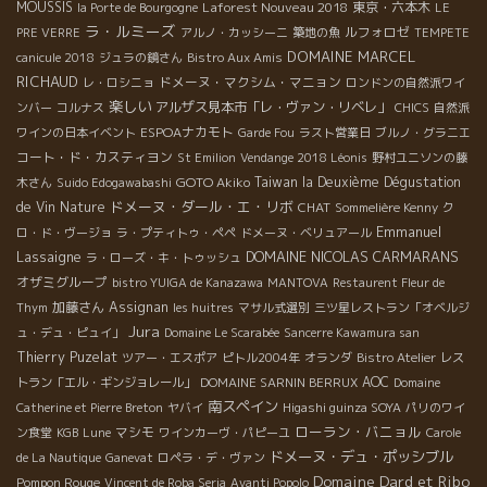
MOUSSIS
Laforest Nouveau 2018
東京・六本木
la Porte de Bourgogne
LE
ラ・ルミーズ
ルフォロゼ
PRE VERRE
アルノ・カッシーニ
築地の魚
TEMPETE
DOMAINE MARCEL
canicule 2018
ジュラの鏡さん
Bistro Aux Amis
RICHAUD
ドメーヌ・マクシム・マニョン
レ・ロシニョ
ロンドンの自然派ワイ
楽しい
アルザス見本市「レ・ヴァン・リベレ」
ンバー
コルナス
CHICS
自然派
ESPOAナカモト
ワインの日本イベント
Garde Fou
ラスト営業日
ブルノ・グラニエ
コート・ド・カスティヨン
St Emilion
Vendange 2018 Léonis
野村ユニソンの藤
GOTO Akiko
Taiwan la Deuxième Dégustation
木さん
Suido Edogawabashi
ドメーヌ・ダール・エ・リボ
de Vin Nature
CHAT
Sommelière Kenny
ク
Emmanuel
ロ・ド・ヴージョ
ラ・プティトゥ・ペペ
ドメーヌ・ベリュアール
Lassaigne
DOMAINE NICOLAS CARMARANS
ラ・ローズ・キ・トゥッシュ
オザミグループ
bistro YUIGA de Kanazawa
MANTOVA
Restaurent Fleur de
加藤さん
Assignan
Thym
les huitres
マサル式選別
三ツ星レストラン「オベルジ
Jura
ュ・デュ・ピュイ」
Domaine Le Scarabée
Sancerre Kawamura san
Thierry Puzelat
ツアー・エスポア
ピトル2004年
オランダ
Bistro Atelier
レス
AOC
トラン「エル・ギンジョレール」
DOMAINE SARNIN BERRUX
Domaine
南スペイン
Catherine et Pierre Breton
ヤバイ
Higashi guinza SOYA
パリのワイ
ローラン・バニョル
マシモ
ン食堂
KGB
Lune
ワインカーヴ・パピーユ
Carole
ドメーヌ・デュ・ポッシブル
de La Nautique
Ganevat
ロペラ・デ・ヴァン
Domaine Dard et Ribo
Pompon Rouge
Vincent de Roba Seria
Avanti Popolo