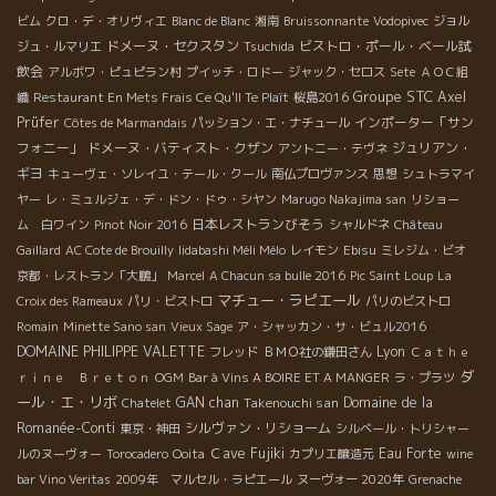
ビム
クロ・デ・オリヴィエ
Blanc de Blanc
湘南
Bruissonnante
Vodopivec
ジョル
ドメーヌ・セクスタン
ビストロ・ポール・ベール試
ジュ・ルマリエ
Tsuchida
飲会
アルボワ・ピュピラン村
プイッチ・ロドー
ジャック・セロス
Sete
ＡＯＣ組
Groupe STC
Axel
織
Restaurant En Mets Frais Ce Qu'Il Te Plaît
桜島2016
Prüfer
インポーター「サン
Côtes de Marmandais
パッション・エ・ナチュール
フォニー」
ドメーヌ・バティスト・クザン
ジュリアン・
アントニー・テヴネ
ギヨ
キューヴェ・ソレイユ・テール・クール
南仏プロヴァンス
思想
シュトラマイ
ヤー
レ・ミュルジェ・デ・ドン・ドゥ・シヤン
Marugo Nakajima san
リショー
日本レストランびそう
ム 白ワイン
Pinot Noir 2016
シャルドネ
Château
Gaillard
AC Cote de Brouilly
Iidabashi Méli Mélo
レイモン
Ebisu
ミレジム・ビオ
京都・レストラン「大鵬」
Marcel
A Chacun sa bulle 2016
Pic Saint Loup
La
マチュー・ラピエール
Croix des Rameaux
パリ・ビストロ
パリのビストロ
Romain
Minette Sano san
Vieux Sage
ア・シャッカン・サ・ビュル2016
DOMAINE PHILIPPE VALETTE
Lyon
フレッド
ＢＭＯ社の鎌田さん
Ｃａｔｈｅ
ダ
ｒｉｎｅ Ｂｒｅｔｏｎ
OGM
Bar à Vins A BOIRE ET A MANGER
ラ・プラツ
ール・エ・リボ
GAN chan
Takenouchi san
Domaine de la
Chatelet
Romanée-Conti
シルヴァン・リショーム
東京・神田
シルベール・トリシャー
Ｃave Fujiki
Eau Forte
ルのヌーヴォー
Torocadero
Ooita
カプリエ醸造元
wine
bar Vino Veritas
2009年 マルセル・ラピエール
ヌーヴォー 2020年
Grenache