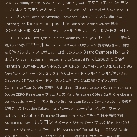
エマニュエル・ウイヨン・
ンヌール
Pouilly-Vinzelles 2013
L'Angevin
Fujiwara
ラモンさん
オヴェルノワ
タヴェル・ヴァンタージュ15
イオデ
カム・アシュト
Domaine Anthony Thevenet
ラ
ラ・プラッツ
マルヤガーデンズの柳田さん
Domaine du possible
Domaine Jérôme Jouret
Estézargues
浜松
DOMAINE ERIC KAMM
クラウン・バー
DIVE BOUTELLE
ローラン・フェル
九州
RECUE DES SENS
Beaujolais Fair
Mr. Yasuhiro Shibuya
ラピエール家の自
ロワール
然派ワイン祭
Tentation
ドメーヌ・リヴァトン
野村高城さん
川村さ
CPV パリオフィス
Bistro Chambre Noir
ミネ
ん
タヴェル・ロゼ
モンブラン
Espagne
Chef
ルヴォワ
Sushi et Sashimi
restaurent La Casa del Perro
Mantani
DOMAINE JEAN-MARC LAFOREST
DOMAINE ANDRE OSTERTAG
New York
シルヴァンさん
シャトー・メレ２００２
ＡＣコート・ド・ブルイイ
Claude ALIET
Tosa
オー・ドゥ・スッシュ社
アンジェ自然派ワイン見本市・
Domaine La Tour Boisée
文芸社
Yoshiki san
Château Lassolle
Corse
Mizuki san
Côtes Du Rhône
Double ZERO
Pleine Lune
ブリュリウス
Marc Penavayre
closerie
マーク・ペノ
Domaine Léonis
des moussis
Bruno Granier
Jean Delobre
愛知県
フラール・ルージュ
アルマ・マテル
渥美フーズ
Eruption Sakurajima
Sebastien Chatillon
麻美
Domaine Chambertin
トム・ゴティエ
輪飲学園
ルシヨン
ドメーヌ・ジャッキー・プレス
シャンパ
Autour d'un verre
桜見
Massimo
ーニュ・ジャック・ラセーニュ
Japon
chef Torikai
OSAKA Daikin
Kato san
KIMURA san
Paris bistro SAGAN
植村さん
ブラッスリーオザミ