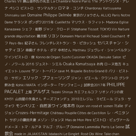
La Chambre Noire Paris 11e
Charles VII
勝山晋作氏の死去
アントワンヌ・アレ
ロマネ・コンチ
ナ
ペシコ
ビストロ・サンマルタン
Chardonay
Katsuyama
Domaine Philippe Delmée
Shinsaku san
東京のリョウさん
ALLIQ
Paris Notre
Dame
ケランヌ
ポンポワ2015年
Cueillette
マリウス・ラフィット
Madona Eglise
Stéphane Tissot
Kanazawa
シェフ・紺野
ジャン・クロード
TOKYO Vin Nature
リヨン
grande dégustation
磯次郎
Domaien Marcel Richaud
Soleil Couchant
オ
セバスチャン・シ
フ
Pays-Bas
紀子さん
フレンチレストラン・ラ・ピヨッシュ
ャティヨン
串揚げ
ホテル・ボマ
中村さん
Mathieu
ジュヴレイ・シャンベルタン
ワインビストロ・俊
Konno de Organ
Sushi Cuisinier OKADA Daisuke
Salon
ピ
Osaka Komatsuya
ノ・ノワール 2016
ジュスト・シエル
お肉
ローヌ地方
キュ
サン・トーバン
イエット
Louvre
cave
M. Bispalie
Bistro Grand 8
パリ・ビスト
エリック・プフェーリング
ロ・サガン
ジャン・ピエール・クワントロ
グシテ
PHILIPPE
飲み会
Kohki IWATA
インポーター「サンフォニー」試飲会2017年
PACALET
アルザス
上海
Tazaki Shinya
カエフェルコフ
リオン
パリの夜
KM31
山田屋の矢島さん
チーズフォンデュ
2018ミレジム・ラピエール
ジュラ・サ
モンペリエ・自然派ワイン見本市
Italie
ヴォワ
Dijon
vin rosé et somen
ディ
Crozes-Hermitage
レ・ぺニタン
ジョン
Château Poupille Côtes de Castillon
ト
サボリの鎌田夫妻
メゾン・ジョンヌ
Mas de Mon Père
ビストロ・ビュヴァール
試
ドメーヌ・トマ・ルアネ
マルゴ・グループ
Domaine Lammidia
Paris La Seine
飲会
made in JAJAKISTAN
Iidabashi Le Ginglet
Rosé Obi Wine
Take chan