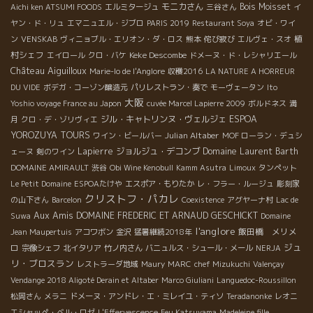
モニカさん
Bois Moisset
Aichi ken ATSUMI FOODS
エルミタージュ
三谷さん
イ
ヤン・ド・リュ
エマニュエル・ジブロ
PARIS 2019
Restaurant Soya
オビ・ワイ
植
ン
VENSKAB
ヴィニョブル・エリオン・ダ・ロス
熊本
侘び寂び
エルヴェ・スオ
村シェフ
Keke Descombe
エイロール
クロ・バケ
ドメーヌ・ド・レシャリエール
Château Aiguilloux
Marie-lo de l'Anglore
収穫2016
LA NATURE A HORREUR
DU VIDE
ボデガ・コーゾン醸造元
パリレストラン・奏で
モーヴェータン
Ito
大阪
Yoshio voyage France au Japon
cuvée Marcel Lapierre 2009
ボルドネス
満
ジル・キャトリンヌ・ヴェルジェ
ESPOA
月
クロ・デ・ゾリヴィエ
YOROZUYA TOURS
Julian Altaber
ワイン・ビールバー
MOF ローラン・デュシ
Lapierre
ジョルジュ・デコンブ
Domaine Laurent Barth
ェーヌ
剣のワイン
DOMAINE AMIRAULT
渋谷
Obi Wine Kenobull
Kamm Asutra
Limoux
タンペット
Le Petit Domaine
ESPOAたけや
エスポア・もりたか
レ・フラー・ルージュ
彫刻家
クリストフ・パカレ
の山下さん
Barcelon
Coexistence
アグヤーナ村
Lac de
Aux Amis
DOMAINE FREDERIC ET ARNAUD GESCHICKT
Suwa
Domaine
l'anglore
飯田橋 メリメ
Jean Maupertuis
アコワボン
金沢
猛暑継続2018年
ジュ
ロ
宗像シェフ
北イタリア
竹ノ内さん
バニュルス・シュール・メール
NERJA
リ・ブロスラン
レストラーダ地域
Maury
MARC
chef Mizukuchi
Valençay
Vendange 2018 Aligoté Derain et Altaber
Marco Giuliani
Languedoc-Roussillon
松岡さん
メラニ
ドメーヌ・アンドレ・エ・ミレイユ・ティソ
Teradanonke
レオニ
エシャッペ・ベル・ロゼ
L'Effervescence
Feu Katsuyama
Madeleine fille