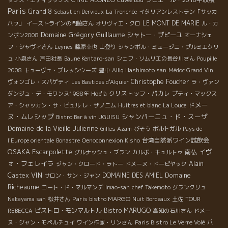
ックス・エティリックス
Cuvée Bou
Paris
Grand 8
Sebastien Dervieux
La Trenchée
イタリアンレストラン「サッカ
LE MONT DE MARIE
パウ」
イーストラインの門脇さん
オリヴィエ・クロ
ル・カ
Domaine Grégory Guillaume
シャトー・プピーユ
ンボン2008
オーナシェ
フ・シャヴィさん
Leynes
藤原幸也
山登り
シャンボル・ミュージニ・プルミエクリ
ュ
小泉さん
戸田社長
Baune Kentaro-san
シェフ・ソムリエの長谷川さん
Poupille
2008
キューヴェ・プレッシウーズ
豊中
Alliq Hashimoto san
Médoc Grand Vin
Christophe Foucher
ヴォンゴレ・スパゲティ
Les Bastides d'Alquier
ラ・ヴァン
クリストッフ・パカレ
ダンジュ・デ・モワンヌ1988年
Hop'là
プティ・マックス
ドメー
ア・シャッカン・サ・ビュル
レ・ザノ二ム
Huitres et blanc
La Louce
ヌ・ムレシップ
シャンパーニュ・ド・スーザ
Bistro Bar à vin UGUISU
Domaine de la Vieille Julienne
Gilles Azam
びそう
ポルトガル
Pays de
台湾自然派ワイン試飲会
l'Europe orientale
Bonastre
Oenoconnexion Kisho
OSAKA
Escarpolette
イヴ
南仏
グルナッシュ・ブラン
カルボ・キュルトゥ
ォ・フェレイラ
Alain
ジャン・クロード・ラトー
ドメーヌ・ドーピヤック
VIN
Domaine
Castex
DOMAINE DES AMIEL
サロン・サン・ジャン
Richeaume
コート・ド・マルマンデ
Imao-san
chef Takemoto
グランクリュ
Paris bistro MARGO
Nakayama san
松井さん
Nuit Bordeaux
土佐
TOUR
ビストロ・モンマルトル
Bistro MARUGO
REBECCA
高知の石川さん
ドメー
ヌ・ジャン・モペルチュイ
ワイン作家・リンさん
Paris Bistro Le Verre Volé
パ