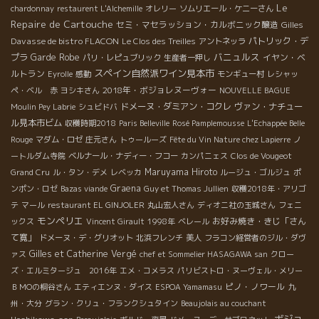
Le
chardonnay
restaurent L'Alchemille
オレリー
ソムリエール・ケニーさん
Repaire de Cartouche
セミ・マセラッション・カルボニック醸造
Gilles
Davasse de bistro FLACON
パトリック・デ
Le Clos des Treilles
アントネッラ
バニュルス
プラ
Garde Robe
イヤン・ベ
パリ・レピュブリック
生産者一押し
スペイン自然派ワイン見本市
ルトラン
Eyrolle
感動
モンギュー村
レシャッ
2018年・ボジョレヌーヴォー
ペ・ベル 赤
ヨシキさん
NOUVELLE BAGUE
ドメーヌ・ダミアン・コクレ
ヴァン・ナチュー
Moulin Pey Labrie
シュビドバ
ル見本市ビム
収穫時期2018
Paris Belleville
Rosé Pamplemousse
L'Echappée Belle
Rouge
マダム・ロゼ
庄元さん
トゥールーズ
Fête du Vin Nature chez Lapierre
ノ
ートルダム寺院
ベルナール・ナディー・フコー
カンパニェス
Clos de Vougeot
Maruyama Hiroto
Grand Cru
ル・タン・デメ
レベッカ
ルージュ・ゴルジュ
ポ
Graena
ンポン・ロゼ
Bazas viande
Guy et Thomas Jullien
収穫2018年・アリゴ
テ
マール
restaurant EL GINJOLER
丸山宏人さん
ディオニ社の玉城さん
フェニ
モンペリエ
お好み焼き・きじ「さん
ックス
Vincent Girault
1998年
ベレール
て寛」
ドメーヌ・デ・グリオット
北浜フレンチ
美人
フラコン経営者のジル・ダヴ
Gilles et Catherine Vergé
ァス
chef et Sommelier HASAGAWA san
クロー
ズ・エルミタージュ 2016年
エメ・コメラス
パリビストロ・ヌーヴェル・メリー
ピノ・ノワール
ＢＭОの桐谷さん
エティエンヌ・ダイス
ESPOA Yamamasu
九
州・大分
グラン・クリュ・フランクシュタイン
Beaujolais au couchant