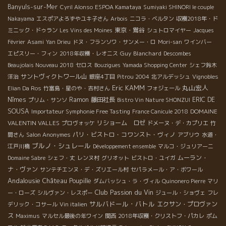
Banyuls-sur-Mer
Cyril Alonso
ESPOA Kamataya
Sumiyaki SHINORI le couple
Nakayama
エスポアよろずやユキ子さん
Arbois
ニコラ・ベルタン
収穫2018年・ド
東京・鴬谷
ミニック・ドゥラン
Les Vins des Moines
シュトロマイヤー
Jacques
Février
Asami
Yan Drieu
ドヌ・フランソワ・サンメー・ロ
Mori-san
ワインバー
Guy Blanchard
エピスリー・フィン
2018年収穫・レオニス
Descombes
Beaujolais Nouveau 2018
セロス
Bouzigues
Yamada Shopping Center
シェフ鈴木
サントヴィクトワール山
洋治
銀座4丁目
Pitrou 2004
北アルデッシュ
Vignobles
Eric KAMM
丸山宏人
Elian Da Ros
竹富島・星のや・吉村さん
フォジェール
Nîmes
Ramon
藤田社長
ERIC DE
プリム・サンソ
Bistro Vin Nature SHONZUI
SOUSA
DOMAINE
Importateur Symphonie Free Tasting
France Canicule 2018
VALENTIN VALLES
リショーム ロゼ
プロヴォッケ
ドメーヌ・デ・カプリエ
竹
パリ・ビストロ・コワンスト・ヴィノ
間さん
Salon Anonymes
アブリウ
水道・
ブルノ・シュレール
江戸川橋
Développement ensemble
マルコ・ジュリアーニ
ムーラン・
Domaine Sabre
シェフ・丈
レンヌ村
グリオット
ビストロ・ユイガ
ナ・ヴァン
サンテチエンヌ・デ・ズリエール村
セパラメール・ア・ボワール
Andalousie
Château Poupille
ダムバッシュ・ラ・ヴィル
Quinonero Pierre
マリ
Club Passion du Vin
ー・ローズ
シルヴァン・レスポー
ジュール・ショヴェ
フレ
サルバドール・バトル
エクサン・プロヴァン
デリック・コサール
Vin italien
ス
Maximus
マルセル最後の年ワイン
関西
2018年収穫・クリストフ・パカレ
ポム