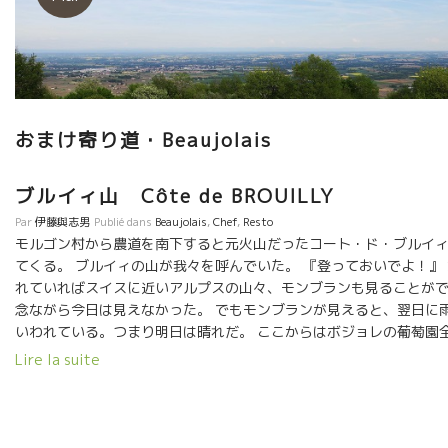
おまけ寄り道・Beaujolais
ブルイィ山 Côte de BROUILLY
Par
伊藤與志男
Publié dans
Beaujolais
,
Chef
,
Resto
モルゴン村から農道を南下すると元火山だったコート・ド・ブルイ
てくる。 ブルイィの山が我々を呼んでいた。 『登っておいでよ！』
れていればスイスに近いアルプスの山々、モンブランも見ることがで
念ながら今日は見えなかった。 でもモンブランが見えると、翌日に
いわれている。つまり明日は晴れだ。 ここからはボジョレの葡萄園
見渡せる。 なんて、美しいんだろう。 ブイィ山の中腹にボジョ
Lire la suite
ル・土壌の岩を集めて展示してある場所がある。 ボジョレと云えば
１千年前のミネラル。 葡萄木の根っ子はこれらの岩盤土壌からエネ
い上げている。 ４億年前の火山岩などのボジョレに存在する８種
本岩が展示してある。 一見の価値あり。