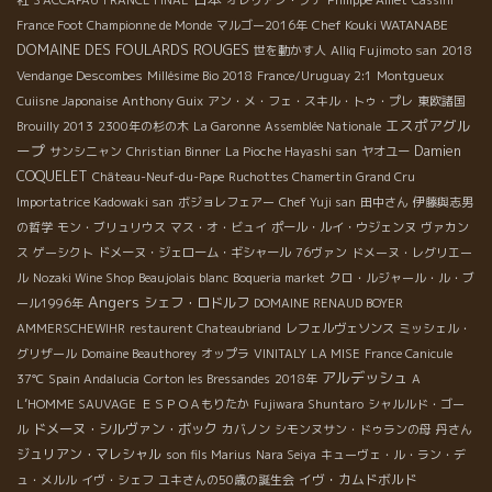
社
S'ACCAPAU
FRANCE FINAL
オレリアン・プチ
Philippe Alliet
Cassini
Chef Kouki WATANABE
France Foot Championne de Monde
マルゴー2016年
DOMAINE DES FOULARDS ROUGES
世を動かす人
Alliq Fujimoto san
2018
Vendange Descombes
Millésime Bio 2018
France/Uruguay 2:1
Montgueux
Cuiisne Japonaise
Anthony Guix
アン・メ・フェ・スキル・トゥ・プレ
東欧諸国
エスポアグル
Brouilly 2013
2300年の杉の木
La Garonne
Assemblée Nationale
ープ
Damien
サンシニャン
Christian Binner
La Pioche Hayashi san
ヤオユー
COQUELET
Château-Neuf-du-Pape
Ruchottes Chamertin Grand Cru
Importatrice Kadowaki san
ボジョレフェアー
Chef Yuji san
田中さん
伊藤與志男
の哲学
モン・ブリュリウス
マス・オ・ビュイ
ポール・ルイ・ウジェンヌ
ヴァカン
ス
ゲーシクト
ドメーヌ・ジェローム・ギシャール
76ヴァン
ドメーヌ・レグリエー
ル
Nozaki Wine Shop
Beaujolais blanc
Boqueria market
クロ・ルジャール・ル・ブ
Angers
シェフ・ロドルフ
ール1996年
DOMAINE RENAUD BOYER
AMMERSCHEWIHR
restaurent Chateaubriand
レフェルヴェソンス
ミッシェル・
グリザール
Domaine Beauthorey
オップラ
VINITALY
LA MISE
France Canicule
アルデッシュ
37℃
Spain Andalucia
Corton les Bressandes
2018年
A
L’HOMME SAUVAGE
ＥＳＰＯＡもりたか
Fujiwara Shuntaro
シャルルド・ゴー
ドメーヌ・シルヴァン・ボック
ル
カバノン
シモンヌサン・ドゥランの母
丹さん
ジュリアン・マレシャル
son fils Marius
Nara Seiya
キューヴェ・ル・ラン・デ
イヴ・カムドボルド
ュ・メルル
イヴ・シェフ
ユキさんの50歳の誕生会