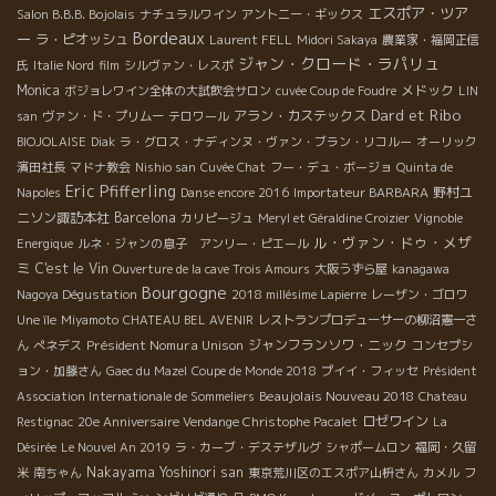
エスポア・ツア
Salon B.B.B. Bojolais
ナチュラルワイン
アントニー・ギックス
Bordeaux
ー
ラ・ピオッシュ
Laurent FELL
Midori Sakaya
農業家・福岡正信
ジャン・クロード・ラパリュ
氏
Italie Nord
film
シルヴァン・レスポ
Monica
メドック
ボジョレワイン全体の大試飲会サロン
cuvée Coup de Foudre
LIN
Dard et Ribo
アラン・カステックス
san
ヴァン・ド・プリムー
テロワール
BIOJOLAISE
Diak
ラ・グロス・ナディンヌ・ヴァン・ブラン・リコルー
オーリック
濱田社長
マドナ教会
Nishio san
Cuvée Chat
フー・デュ・ボージョ
Quinta de
Eric Pfifferling
野村ユ
Napoles
Danse encore 2016
Importateur BARBARA
ニソン諏訪本社
Barcelona
カリピージュ
Meryl et Géraldine Croizier
Vignoble
ル・ヴァン・ドゥ・メザ
Energique
ルネ・ジャンの息子 アンリー・ピエール
ミ
C'est le Vin
Ouverture de la cave Trois Amours
大阪うずら屋
kanagawa
Bourgogne
Nagoya Dégustation
2018 millésime Lapierre
レーザン・ゴロワ
Une île
Miyamoto
CHATEAU BEL AVENIR
レストランプロデューサーの柳沼憲一さ
Président Nomura Unison
ジャンフランソワ・ニック
ん
ぺネデス
コンセプシ
ョン・加藤さん
Gaec du Mazel
Coupe de Monde 2018
プイイ・フィッセ
Président
Beaujolais Nouveau 2018
Association Internationale de Sommeliers
Chateau
ロゼワイン
Restignac
20e Anniversaire Vendange Christophe Pacalet
La
Désirée
Le Nouvel An 2019
ラ・カーブ・デステザルグ
シャポームロン
福岡・久留
Nakayama Yoshinori san
米
南ちゃん
東京荒川区のエスポア山枡さん
カメル
フ