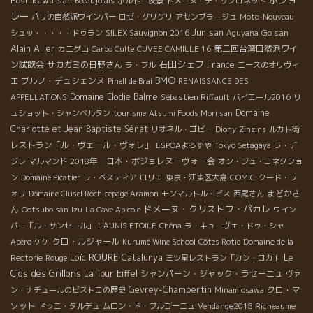
ボジョ
Hoshikawa-san
Beeaujolais
ボルドー夜景
ドメーヌ・デ・サブロネット
レー
パリの自然派ワインバー
ロゼ・グリグリ
アセンブラージュ
Moto-Nouveau
Jun san
Go san
シュッ・・・・・ドゥラン
SILEX Sauvignon 2016
Aguyana
Alain Allier
第二回台湾自然派ワイ
カニグ山
Carbo Culte
CUVEE CAMILLE 16
石田シェフ
ン試飲会
サカガミの日野さん
France
ラ・フル
ニースのオリヴィ
BMO
ブルノ・デュシェンヌ
エ
Pinell de Brai
RENAISSANCE DES
Domaine Elodie Balme
APPELLATIONS
Sébastien Riffault
バイエール2016
リ
Domaine
ュショット・シャンベルタン
tourisme
Atsumi Foods Mori san
Charlotte et Jean Baptiste Sénat
リオネル・ゴビー
Diony
Zinzins
ルカト街
レストラン「ル・ヴェール・ヴォレ」
ESPOAよろずや
Tokyo Setagaya
ラ・デ
2018年 日本・ボジョレヌーヴォー会
ジレ
マルマンド
オン・ジュ・コネクショ
ン
Domaine Picatier
ラ・ベスティア
ロリエ
東京・江東区大島
COMIC
クード・フ
まどかさ
ォリ
Domaine Clusel Roch
cepage Aramon
モンマルトル・ビス
西尾さん
ドメーヌ・クリストフ・パカレ
ん
Ootsubo san
Izu
La Cave Apicole
ワイン
バー「ル・サンセール」
L'AUNIS ETOILE
Chéna
ラ・キューヴェ・ドゥ・シャ
クロ・ルジャール
Apéro
ケケ
Kurumé Wine School
Côtes Rotie
Domaine de la
Loïc ROURE
Le
Catalunya
Rectorie
Rouge
三ツ星レストラン「カン・ロカ」
Clos des Grillons
La Tour Eiffel
シャンパーン・ジャック・ラセーニュ
ヴァ
Gevrey-Chambertin
クロ・マ
ン・ナチュールのビストロの歴史
Minamiosawa
ソット
ドゥニ・タルデュ
ムロン・ド・ブルゴーニュ
Vendange2018 Richeaume