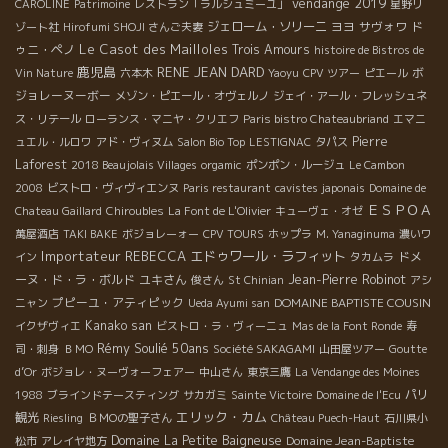
vendange 2019
CAROLINE
Patrimoine
レストラン「ラルシュミーユ」
星野リ
ジェローム・ソリーニ
ヨヨ
サヴォワ
ド
ゾート社
Hirofumi SHOJI さんご夫妻
Le Casot des Mailloles
ゥニ・ペノ
Trois Amours
histoire de Bistros de
鹿児島
RENE JEAN DARD
ボ
Vin Nature
六本木
Yaoyu
CPV ツアー
ピエール
ジョレーヌーボー
メゾン・ピエール・オヴェルノ
ジェイ・アール・フレッシュネ
ス・リテール
ローランス・マニヤ・クリエフ
Paris bistro Chateaubriand
エマニ
Pierre
ュエル・ルロワ
アド・ヴィヌム
Salon Bio Top
LESTIGNAC
タパス
Laforest
2018 Beaujolais Villages
orgamic
ポンポン・ルージュ
Le Cambon
2008
ビストロ・ヴィヴィエンヌ
Paris restaurant
cavistes japonais
Domaine de
ＥＳＰＯＡ
Chateau Gaillard
Chiroubles
La Font de L'Olivier
キューヴェ・オゼ
萬屋酒店
TAKI BAKE
ボジョレーォー
CPV TOURS
ホップラ
M. Yanaginuma
濃いワ
Importateur REBECCA
エドゥワール・ラフィット
ドメ
イン
タカムラ
ーヌ・ド・ラ・ボルド
ユキさん
Jean-Pierre Robinot
俊さん
St Chinian
アシ
プピーユ・アティピック
DOMAINE BAPTISTE COUSIN
ニャン
Ueda Ayumi san
Kanako san
イクザヴィエ
ビストロ・ラ・ヴィーニュ
Mas de la Font Ronde
寿
Rémy Soulié 50ans
司・刺身
ＢＭО
Société SAKAGAMI
山田屋ツアー
Goutte
d’Or
ボジョレ・ヌーヴォーフェアー
中山さん
東京三鷹
La Vendange des Moines
パリ
1988
ブラインドテースティング
サカガミ
Sainte Victoire
Domaine de l'Ecu
エリック・カム
観光
Riesling
ＢＭОの聖子さん
Château Puech-Haut
石川県小
Domaine La Petite Baigneuse
Domaine Jean-Baptiste
松市
アレイヤ地方