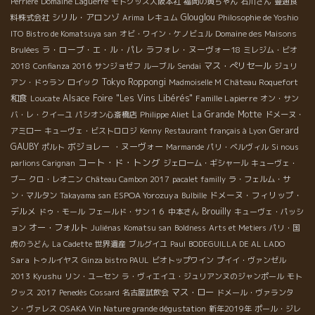
Perrière
Domaine Laguerre
モトクッス大阪本社
福岡の黄ちゃん
石川さん
豊通食
シリル・アロンゾ
Glouglou
料株式会社
Arima
レキュム
Philosophie de Yoshio
ITO
Bistro de Komatsuya san
オビ・ワイン・ケノビュル
Domaine des Maisons
ラ・ローブ・エ・ル・パレ
ラフォレ・ヌーヴォー18
Brulées
ミレジム・ビオ
マス・ぺリセール
2018
Confianza 2016
サンジョゼフ
ルーブル
Sendai
ジュリ
Tokyo Roppongi
アン・ドゥラン
ロイック
Madmoiselle M
Château Roquefort
和食
Alsace Foire "Les Vins Libérés"
Famille Lapierre
Loucate
オン・サン
La Grande Motte
バ・レ・クイーユ
パシオン心斎橋店
Philippe Aliet
ドメーヌ・
Gerard
アミロー
キューヴェ・ビストロロジ
Kenny
Restaurant français à Lyon
GAUBY
ボジョレー ・ヌーヴォー
ポルト
Marmande
パリ・ベルヴィル
Si nous
コート・ド・トング
parlions Carignan
ジェローム・ギシャール
キューヴェ・
ブー
クロ・レオニン
Château Cambon 2017
pacalet familly
ラ・フェルム・サ
ESPOA Yorozuya
ドメーヌ・フィリップ・
ン・マルタン
Takayama san
Bulbille
デルメ
Brouilly
ドゥ・モール
フェールド・サン１６
中本さん
キューヴェ・パッシ
オー・フォルト
ョン
Juliénas
Komatsu san
Boldness
Arts et Metiers
パリ・国
虎のうどん
La Cadette
世界遺産
ブルグイユ
Paul
BODEGUILLA DE AL LADO
Sara
トゥルイヤス
Ginza bistro PAUL
ビオトップワイン
プイイ・ヴァンゼル
Kyushu
2013
リン・ユーセン
ラ・ヴィエイユ・ジュリアンヌのジャンポール
モト
マス・ロー
クッス
2017
Penedès
Cossard
名古屋試飲会
ドメール・ヴァランタ
ン・ヴァレス
OSAKA Vin Nature grande dégustation
新年2019年
ポール・ジレ