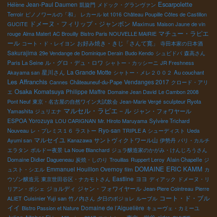
Escarpolette
Jean-Paul Daumen
Hélène
凱旋門
メドック・グランヴァン
Terroir
ピノノワールの「和」
レカール lot 1016
Château Poupille Côtes de Castillon
ドメーヌ・フィリップ・ジャンボン
GUCITE
Maximus
Maison Jaune de vin
マチュー・ラピエ
rouge
Alma Matert
AC Brouilly
Bistro Paris NOUVELLE MAIRIE
ール
お好み焼き・きじ「さんて寛」
コート・ド・レイヨン
寺田本家の日本酒
Sakurajima
29e Vendange de Dominique Derain
Budo Kendo
シュビドバ
森高さん
ル・グロ・デュ・ロワ
Paris La Seine
シャトー・カッシーニ
JR Freshness
星川さん
La Grande Motte
Akayama san
シャトー・メレ２００２
Au couchant
Les Affranchis
Vendanges 2017
Cannes
Châteauneuf-du-Pape
クロード・アリ
Osaka Komatsuya
Philippe Maffre
エ
Domaine Jean David
Le Cambon 2008
Pont Neuf
東京・名古屋の自然ワイン大試飲会
Jean-Marie Vergé
sculpteur Ryota
マルセル・ラピエ－ル
ジャン・フォワヤール
Yamashita
ジュリエナ
ESPOA Yorozuya
LOU CARIGNAN
Mr. Hiroto Maruyama
Sylvère Trichard
Ryo-san
Nouveau
レ・プレミス１６
ラストー
TRIPLE A
シューディスト
Ueda
マルセイユ
サントヴィクトワール山
Ayumi san
Kanazawa
伊勢丹
パリ・カルチ
エラタン
ボルドー夜景
La Noue Blanchard
ジュラ醸造家のかがみ・けんじろうさん
Domaine Didier Dagueneau
炭焼・しのり
Trouillas
Ruppert Leroy
Alain Chapelle
ジ
DOMAINE ERIC KAMM
Emmanuel Houillon Overnoy
ュスト・シエル
film
カ
Eastline
ヨヨ
ウゾン醸造元
東京世田谷区・ナカモトさん
ディアック
ドメーヌ・リ
ジョルディ
ジャン・フォワイヤール
リアン・ボシェ
Jean-Piere Cointreau
Pierre
コート・ド・ブル
ALIET
Cuisinier Yuji san
竹ノ内さん
夕日のボジョレ
ルーブル
イイ
Domaine de l’Aiguelière
Bistro Passion et Nature
キューヴェ・カミーユ