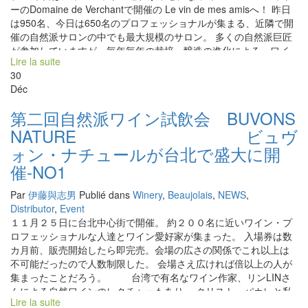
ーのDomaine de Verchantで開催の Le vin de mes amisへ！ 昨日
短くしている。 また熟度が高くアルコール感とのバランスを取る
は950名、今日は650名のプロフェッショナルが集まる、近隣で開
為、ガスを残したまま瓶詰めしている。 ボジョレー・ヴィラージ
催の自然派サロンの中でも最大規模のサロン。 多くの自然派巨匠
ュはグァバのような果実味と酸。グイグイ行ける。 サンタムール
が参加していますが、毎年毎年の栽培、醸造の進化による、ワイ
はパッションフルーツのような心地よい酸がありエレガント。 シ
Lire la suite
ンの味わいの進化に驚かされる。 ぶどうの樹齢と共に、気候の変
ルーブルはしっかりとしたミネラル感。 コート・ド・ブルイィは
30
化と共に、世の中の流れと共に、いろいろな状況に対応しなが
金柑のような酸が気品を感じさせる。 ムーラン・ナ・ヴァンはし
Déc
ら、更に高品質なワインを造りだしている。 ワイン造りに答えは
っかりとした骨格のまさにグラン・ヴァン。 ボジョレーの多様な
無い。 いつまでも答えを追い求めながら日々の努力を積み重ねる
クリュの個性を表現するクリストフ。2017年ヴィンテージ好きだ
第二回自然派ワイン試飲会 BUVONS
ものだ。 そして結果はついてくる。 ル・ヴァン・ド・メザミの生
な(^^)。
NATURE ビュヴ
産者達、その1 ● オリヴィエ・コーエンは今回もお父さんと共
に、楽しそうにワインの説明をしている。 いろいろな生産者から
ォン・ナチュールが台北で盛大に開
アイデアをもらい、自由な発想でワイン造りを行うオリヴィエ。
催-NO1
彼の底抜けの明るさがワインに出ている。 ● ガランスの白も赤
も、南仏を思わせない、綺麗な透明感溢れる酸のキリッと効いた
Par
伊藤與志男
Publié dans
Winery
,
Beaujolais
,
NEWS
,
ワイン。 石灰岩からくるミネラル感、塩気が旨味を出している。
Distributor
,
Event
● マチュー・ラピエール、今年は2回の雹害があったが、
１１月２５日に台北中心街で開催。 約２００名に近いワイン・プ
それをものともせず、 2017年！素晴らしい出来！ すでに出来上が
ロフェッショナルな人達とワイン愛好家が集まった。 入場券は数
ったレザン・ゴロワはまさにグレナデンシロップ。うま〜い。 モ
カ月前、販売開始したら即完売。会場の広さの関係でこれ以上は
ルゴンは、まさにイチゴジャム。 ● 昨年のヌーヴォー解
不可能だったので人数制限した。 会場さえ広ければ倍以上の人が
禁時に来日のクリストフ・パカレはまさにテロワール職人。 クリ
集まったことだろう。 台湾で有名なワイン作家、リンLINさ
ュの違いを明確に表現。 2017年のボジョレー・ブランはエキゾテ
んによる自然ワインのレクチャーもあり。 クリスト・パカレと私
ィックな熟度。ジュリエナはジューシーで既に素晴らしい状態。
Lire la suite
もフランス事情、自然派ワインについて語らせて頂いた。