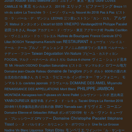
Julian Altaber
東京・鴬谷
cidre
Ebisu
Millesime 2017
コルトン・
CUVEE
東京
エリック・ピファーリング
CAMILLE 16
モンカルメス 2011年
Breze 11
vin du sabre
La Trenchée
ラ・ミーゾ・ヴェール
Nouvel An 2018
Pas à Pas
ビスト
アルザ
ロ・ラ・パール・デ・ザンジュ
LEONIS
三ツ星レストラン「カン・ロカ」
ス
Matsui
タンタシオン
L'écart lot 0205
VINEXPO
Vendange2018 Philippe Pacalet
岩田コキさん
Rouge
アカデミー・ド・ヴァン・東京
アグヤーナ村
Poulille Castillon
レ・ヴィニュロン・ドゥ・リレエル
Huitres de Bouzigues
France Canicule 37℃
RESTAURANT
Lilian BOSCH
Yanaginuma Kenichi san
キューヴェ・ソレイユ・
ブルノ・デュシェンヌ
テール・クール
アノニム自然派ワイン見本市
ベルナール・
Taiwan Dégustation Vin Nature
ナディー・フコー
プピーユ・カスティヨン
ヴィニ・シュッド見本
FOODAL
マルク・ぺナベール
ポルトガル
Guinza 4 chome
市
ロワール地方
Mr. Hiroshi OSONO
Eruption Sakurajima
ビストロ・サンマルタン
domaine de l'anglore
Domaine jean-Claude Rateau
グシテ
ポルト
600年の栗の木
カミーユ・ラピエール
インポーター「サンフォニー」
モ
台北在住の加藤さん
ンマルトル
DOMAINE DES AMIEL
cavistes japonais
テラヴェール
Miyamoto
PHILIPPE JAMBON
RENAISSANCE DES APPELLATIONS
Mont Blanc
MONTADA
Kanagawa ken Fujisawa shi
Anne Paillet
シルヴァン・レスポ
恵比寿店
YANN DURIEUX
能登半島
ドメーヌ・ド・レキュ
Tazaki Shinya
La Remise 2018
オリヴィエ・コーエン
2018年11月伊藤與志男の日本の旅
BMO Yamada san
セ・ル・ヴァン
Domaine Etienne et Sébastien Riffault
ポンポワ2015年
キューヴ
Domaine Christophe Pacalet
Stéphane
ェ・プレッシウーズ
CPV ツアー
Tissot
シ・ヌ・パルリオン・カリニャン
ラ・ポワヴロット
Une île
La Grosse
モンペリエ
Tokyo Ebisu
Nadine Vin Blanc Liquoreux
ワインバー「ル・サンセー