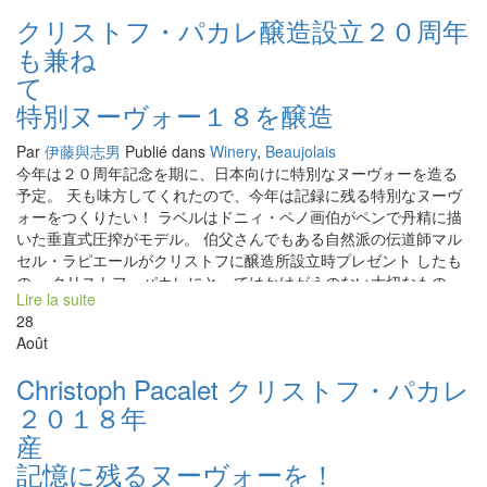
fait un vin unique […]
クリストフ・パカレ醸造設立２０周年
も兼ね
特別ヌーヴォー１８を醸造
Par
伊藤與志男
Publié dans
Winery
,
Beaujolais
今年は２０周年記念を期に、日本向けに特別なヌーヴォーを造る
予定。 天も味方してくれたので、今年は記録に残る特別なヌーヴ
ォーをつくりたい！ ラベルはドニィ・ペノ画伯がペンで丹精に描
いた垂直式圧搾がモデル。 伯父さんでもある自然派の伝道師マル
セル・ラピエールがクリストフに醸造所設立時プレゼント したも
の。 クリストフ・パカレにとってはかけがえのない大切なもの。
Lire la suite
自然派ワインの醸造を根本的に開発したジュル・ショーヴェ
28
博士が持っていたシャペル・ド・ゲイシャ村の畑区画の葡萄のみ
Août
を仕込んだワインをこのラベルにして VIN DE PRIMEUR ヴァン・
ド・プリムーの名で特別ヌーヴォーを造ります。 この区画は小さ
Christoph Pacalet クリストフ・パカレ
いので量が限られています。 こんな葡萄から造れば
２０１８年
トビッキリ美味しいヌーヴォーになること間違いなし！！ ２０１
８年、クリストフ・ヌーヴォー Vin de Primeurヴァン・ド・プリ
ムーお見逃しなく！！ Le 20ème Anniversaire de Domaine
記憶に残るヌーヴォーを！
Christophe Pacalet ★Nouveau Spécial 2018: Vin Primeur★ Il fait