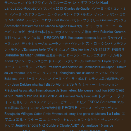
レ・ザフランシ
カタルーニャ
Haut
サンシニャン
イタリアワイン
Languedoc-Roquebrun
ブルイイ2013
Charles de Gaulle
ドメーヌ・ポトロン・ミ
ネ
ドメーヌ・ステファニー・エ・ヴァンサン・デブベルタン
ヴァン・レザン・ゴロ
Méli Mélo
ワ
レーザン・ゴロワ
Chef Konno
パカレ・ファミリー
Ooe san
アンジュ
Sommelier Matsumoto san
Macéo
Nagano Suwa
9カーヴ
ラ・ヴリーユ・エ・ル・
パピヨン
大阪 大近社の木村さん
ケヴィン・デコンブ
湘南
大分
Fukuoka Kurume
DESCOMBES
京都・レストラン「大鵬」
Restaurant français à Lyon
長女のマドレ
ビストロ・シンバ
ーヌちゃん
ディナミタージュ
ムーラン・ナ・ヴォン
ステファ
バルセロナ
プイイヒュメ
ン・モラン
L'Echappee belle
Clos léonine
神田祭り
Domaine du Matin Calme
生産者一押し
ローラン・フェル
エスポア・ナカモト
ド
Anouk
ワイン・ヴェンスカブ
ドメーヌ・レグリエール
Coteaux du Layon
オペラ
メーヌ・ローラン・バルツ
Président Association de Sommeliers au Japon
Histoire
du vin francais
マリウス・ラフィット
shanghain
Nuit d'Ooedo
ボジョレブラン
Boldness
カトリーヌ・ブルトン
メーヌ・ド・ラ・ボルド
レランス島の修道僧のワ
VIN
Bistro Montmartre
イン
Jean Delobre
charibari
シャトー・シャンション
C'est
Président Association Internationale de Sommeliers
Mondeuse Tradition 2003
ドメーヌ・ラフ
le Vin
Paris bistro MARGO
VINI VERI
Bernard Nady Foucault
ォレ
ESPOA Shinkawa
山登り
ラ・ベスティア
ジャン・ピエール・ロビノ
マル
PEOPLE
セル最後の年ワイン
2017年の収穫情報
フランス・ゴンザルヴェス
エ
La Loire
Beaujolais Villages
Côtes Rotie
Emmanuel Leroy
Les gens de Métiers
マニュエル・ラセーニュ
ジャック・セロス
シェフ・タケモト
サロン・ビオ・
Jean-Francois NIQ
トップ
Corbiere
Claude ALIET
Dynamitage
10 ans de
Remi DUFAIRE