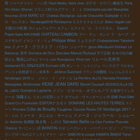
長
ジャーナリスト・ハン氏
Haut Medoc
Saint Jean
ボデガ・カウゾン醸造元
Paris
Vini Vision
Shonan
フランス対ウルグアイ：２：１
Chiristophe pacalet Beaujolais
Nouveau 2018
MARC
GT
Chateau Restignac
Jus de Chausette
Galéjade
ビスト
ロ・セレスタン
Vendange2018 Richeaume
ＥＳＰＯＡもりたか
Baton Itagaki san
大阪の小松屋
ボジョレフェアー
カフェ・ビストロ「ル・クリスタル」
Saperli
CHÂTEAU CAMBON
Popet
Saké KIKUHIME
ブー・デュ・モンド
ラ・カーブ・デ
Philippe Wies
ミュスカデ
ステザルグ
イヤン・ド・リュ
Chateaubriand
Taketomi
ドメーヌ・クリストフ・パカレ
jima
ジェーテー
ginza Mitsukoshi Shinkan
Le
Batossay
哲学
Domaine de l'Ecu
Domaien Marcel Richaud
竹下正樹
ＢＭＯ社の鎌
リレール見本市
葡呑(ぶのん)
田さん
マール
Les Rossignoux
Pinot noir
restaurant EL GINJOLER
Ecrivain LIN
ポン・ト・シャンジュ
ベンスカブ
マルセル
アンジェ自然派ワイン見本市・
Jérôme Guichard
フランス決勝戦
ミレジム２０１７
Vendanges 2016
レ・ジャン・ド・メティエ
La Perrière
ALLIQ Hamada President
RENE JEAN DARD
Beeaujolais
Strohmeier
Benoit Courault
BODEGUILLA DE
Domaine Lapierre
メゾン・ピエール・オヴェルノワ
AL LADO
久留米ワインス
加藤さん
クール
リヨンの石田シェフ
タヴェル・ヴァンタージュ15
長崎
Paul Gillet
ESPOAナカモト
Grand Cru Frankstein
DOMAINE LES HAUTES TERRES
スイ
Côte de Brouilly
Vendange 2017
ーツ
Provoke
Faugères
Caviste Rocks Off
メ
ドメーヌ・ジェラール・シュレー
ドメーヌ・ダニエル・サージュ
リ・メロ
ル
Salvador Batlle
焼き鳥・しのり
Autriche
桜満開
Le Clos Fantine
Pascale
ピノ・ノワール
Choime
サバニャン
LE BARATIN
ロゼ
シークレット・パーティー
Bistrot
ラングロールのエリックとマリー・ロー
SABORI le couple KAMATA
Tokyo