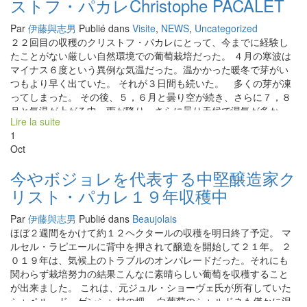
ストフ・パカレChristophe PACALET
Par
伊藤與志男
Publié dans
Visite
,
NEWS
,
Uncategorized
２２回目の収穫のクリストフ・パカレにとって、今までに経験し
たことがない厳しい自然環境での葡萄栽培だった。 ４月の寒波は
マイナス６度という異例な気温だった。温かかった暖冬で芽がい
つもより早く出ていた。 それが３日間も続いた。 多くの芽が凍
ってしまった。 その後、５，６月と曇り空が続き、さらに７，８
月と気温が上がる中、雨が降り、さらに曇り天候で湿気が多かっ
Lire la suite
た。 ウドンコ病を筆頭に、色々な病気が発生した。 まるで、葡萄
1
栽培上の“トラブル”のオンパレードと云ってもいいほどだった。 .
Oct
天が与えてくれた試練をすべて受け容れて、できうるすべてを尽
くして対応したクリストフ。 その仕事の総決算が、今日の収穫と
今やボジョレを代表する中堅醸造家ク
なった。 . 傷んだ葡萄も存在するけど、自分がすべてを尽くした結
リスト・パカレ１９年収穫中
果の葡萄を手に、笑顔のクリストフがそこに居た。 . 厳しい葡萄栽
培で、無理をしたクリストフ、膝を痛めてビッコをひいていた。
Par
伊藤與志男
Publié dans
Beaujolais
（医者からは安静にしているように、との指示も出ているけどそ
ほぼ２週間をかけて約１２ヘクタールの収穫を明日終了予定。 マ
れもならず） この忙しい時期に、思うように動けないジレンマも
ルセル・ラピエールに背中を押されて醸造を開始して２１年。 ２
受け容れているクリストフだった。 . 自分で動きたい動作も人に頼
０１９年は、気候上のトラブルのオンパレードだった。それにも
まないとできない状況の中、モクモクと仕事をこなしていた。 . ク
関わらず栽培努力の結果こんなに素晴らしい葡萄を収穫すること
リストフ 『今年もこの天が与えてくれたこの葡萄で、日本の皆さ
が出来ました。 これは、元ジュル・ショーヴェ氏が所有していた
んに喜んでもらえるワインを造ってみせるよ！ 今年こそ、ガメ
シャペル・ド・ゲンシャ村の畑。 白葡萄のシャルドネも僅かに混
ーのヌーヴォーらしい、軽快でスイスイ体に入っていく典型的な