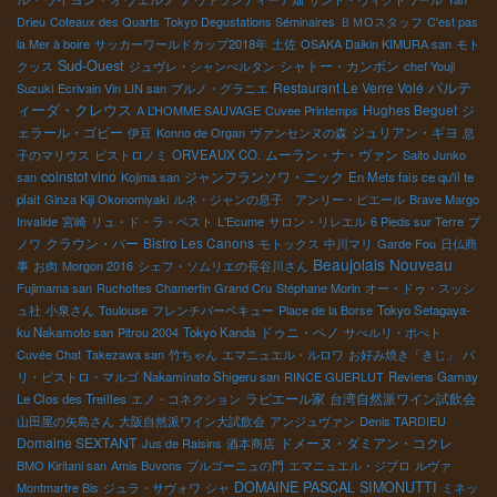
Drieu
Coteaux des Quarts
Tokyo Degustations Séminaires
ＢＭОスタッフ
C'est pas
la Mer à boire
サッカーワールドカップ2018年
土佐
OSAKA Daikin KIMURA san
モト
Sud-Ouest
シャトー・カンボン
クッス
ジュヴレ・シャンべルタン
chef Youji
パルテ
Restaurant Le Verre Volé
Suzuki
Ecrivain Vin LIN san
ブルノ・グラニエ
ィーダ・クレウス
Hughes Beguet
ジ
A L’HOMME SAUVAGE
Cuvee Printemps
ェラール・ゴビー
ジュリアン・ギヨ
伊豆
Konno de Organ
ヴァンセンヌの森
息
ムーラン・ナ・ヴァン
子のマリウス
ビストロノミ
ORVEAUX CO.
Saito Junko
coinstot vino
ジャンフランソワ・ニック
san
Kojima san
En Mets fais ce qu'il te
plait
Ginza Kiji Okonomiyaki
ルネ・ジャンの息子 アンリー・ピエール
Brave Margo
Invalide
宮崎
リュ・ド・ラ・ペスト
L'Ecume
サロン・リレエル
6 Pieds sur Terre
ブ
クラウン・バー
Bistro Les Canons
ノワ
モトックス
中川マリ
Garde Fou
日仏商
Beaujolais Nouveau
事
お肉
Morgon 2016
シェフ・ソムリエの長谷川さん
Fujimama san
Ruchottes Chamertin Grand Cru
Stéphane Morin
オー・ドゥ・スッシ
ュ社
小泉さん
Toulouse
フレンチバーベキュー
Place de la Borse
Tokyo Setagaya-
ドゥニ・ペノ
ku Nakamoto san
Pitrou 2004
Tokyo Kanda
サぺルリ・ポぺト
Cuvée Chat
Takezawa san
竹ちゃん
エマニュエル・ルロワ
お好み焼き「きじ」
パ
リ・ビストロ・マルゴ
Nakaminato Shigeru san
RINCE GUERLUT
Reviens Gamay
ラピエール家
台湾自然派ワイン試飲会
Le Clos des Treilles
エノ・コネクション
山田屋の矢島さん
大阪自然派ワイン大試飲会
アンジュヴァン
Denis TARDIEU
Domaine SEXTANT
ドメーヌ・ダミアン・コクレ
Jus de Raisins
酒本商店
BMO Kiritani san
Amis Buvons
ブルゴーニュの門
エマニュエル・ジブロ
ルヴァ
DOMAINE PASCAL SIMONUTTI
Montmartre Bis
ジュラ・サヴォワ
シャ
ミネッ