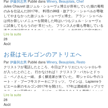
Par
伊藤與志男
Publié dans
Winery
,
Beaujolais
,
Chef
Jules Chauvet 故ジュル・ショーヴェ博士が所有していた畑の葡萄
のみを仕込んだ2017年。 料理の神様・故アラン・シャペルが尊敬
してやまなかった故ジュル・ショーヴェ博士。 アラン・シャペル
は何か新しいメニューを開発した時はいつもジュル・ショーヴェ
に試食してもらうのが 常だった。 フランス人が最も尊敬している
過去の政治家であるあのシャルル・ドゴール大統領が自宅で飲む
Lire la suite
ワインは、このジュル・ショーヴェ博士が造ったワインだった。
28
そんなワインを復活させたのがこれです！ ジュル・ショーヴェ➡
Août
マルセル・ラピエール➡クリストフ・パカレ 脈々と引き継がれた
自然派なワイン造りの手法を、孫弟子のクリストフが心を込めて
お昼はモルゴンのアトリエへ
造った一本です。 今日、パレットに詰めて、日本に向けて出荷さ
れました。量に限りあり、お見逃しなく。 Les Uniques de
Par
伊藤與志男
Publié dans
Winery
,
Beaujolais
,
Resto
Jules Chauvet vont au Japon Le vin est fait en 2017 uniquement
クリストフが電話したところ、今日はアトリエにいいシャロレ牛
avec les raisins de la parcelle de feu docteur-biochimiste Jules
が入ったとのこと。 行かなければ！ クリストフ・パカレとドゥ
Chauvet. Alain Chapelle, dieu de cuisine, l’appréciait
ニ・ペノさんと一緒。 多く醸造家が来ていた。 即シャロレ牛のコ
énormément. Lorsqu’il avait exploité un nouveau plat, c’était
ート・ド・ブーフ牛ステーキにフリッツ。 ワインは、Lapierreラ
d’abord Jules Chauvet qui l’avait dégusté. Le Président Charles
ピエール家のモルゴン2017年を開けた。 17年は濃縮感タップリで
De Gaulle, personnage préférée des Français,avait souvent
ステーキに完璧でした。 ラピエール家の２０１７も素晴らしいバ
dégustait le vin de Jules Chauvet à la maison.Il l’avait adoré !!
Lire la suite
ランス、タンニンも細かく流石に元祖自然派のラピエールです。
Renaissance du Vin de Jules Chauvet: Les Uniques de Jules
28
Chauvet. Avec une méthode de Vin Nature traditionnelle et
Août
authentique transmise de génération en génération, Christophe