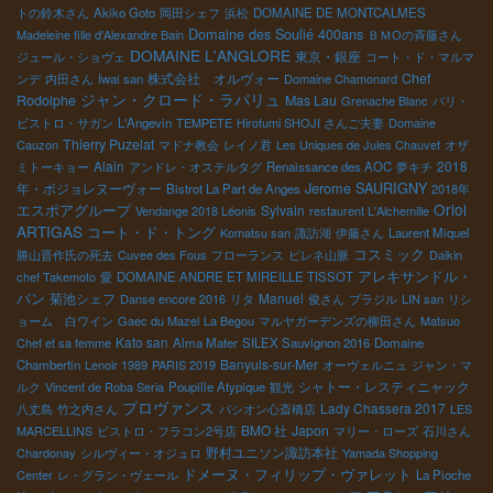
トの鈴木さん
Akiko Goto
岡田シェフ
浜松
DOMAINE DE MONTCALMES
Domaine des Soulié 400ans
Madeleine fille d'Alexandre Bain
ＢＭОの斉藤さん
DOMAINE L'ANGLORE
東京・銀座
ジュール・ショヴェ
コート・ド・マルマ
株式会社 オルヴォー
Chef
ンデ
内田さん
Iwai san
Domaine Chamonard
ジャン・クロード・ラパリュ
Rodolphe
Mas Lau
Grenache Blanc
パリ・
ビストロ・サガン
L'Angevin
TEMPETE
Hirofumi SHOJI さんご夫妻
Domaine
Thierry Puzelat
Cauzon
マドナ教会
レイノ君
Les Uniques de Jules Chauvet
オザ
Alain
2018
ミトーキョー
アンドレ・オステルタグ
Renaissance des AOC
夢キチ
Jerome SAURIGNY
年・ボジョレヌーヴォー
Bistrot La Part de Anges
2018年
Oriol
エスポアグループ
Sylvain
Vendange 2018 Léonis
restaurent L'Alchemille
ARTIGAS
コート・ド・トング
Komatsu san
諏訪湖
伊藤さん
Laurent Miquel
コスミック
勝山晋作氏の死去
Cuvee des Fous
フローランス
ピレネ山脈
Daikin
アレキサンドル・
chef Takemoto
愛
DOMAINE ANDRE ET MIREILLE TISSOT
バン
菊池シェフ
Manuel
Danse encore 2016
リタ
俊さん
ブラジル
LIN san
リシ
ョーム 白ワイン
Gaec du Mazel
La Begou
マルヤガーデンズの柳田さん
Matsuo
Kato san
Chef et sa femme
Alma Mater
SILEX Sauvignon 2016
Domaine
Banyuls-sur-Mer
Chambertin
Lenoir 1989
PARIS 2019
オーヴェルニュ
ジャン・マ
シャトー・レスティニャック
ルク
Vincent de Roba Seria
Poupille Atypique
観光
プロヴァンス
Lady Chassera 2017
八丈島
竹之内さん
パシオン心斎橋店
LES
BMO 社
Japon
MARCELLINS
ビストロ・フラコン2号店
マリー・ローズ
石川さん
野村ユニソン諏訪本社
Chardonay
シルヴィー・オジュロ
Yamada Shopping
ドメーヌ・フィリップ・ヴァレット
Center
レ・グラン・ヴェール
La Pioche