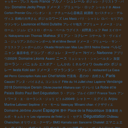
ブルノ・シュレール
France
ャッキー・プレス
Kyoto
ボジョレ・クリストフ・パ
Domaine Jacky Preys
ドメーヌ・プリューレ・ロック
カレ
シャルドネ
Aloxe
Corton Premier Cru
パシオン・エ・ナチュール心斎橋店
銘酒祭
セバスチャン・デル
ボジョロワーズ
ヴィユ
長崎の大坪さん
Les Maoù
パリ・シャトレ
ロバ・セリアの
Laurence et Rémi Dufaitre
ヴァンサン
アレイヤ地方
アブリュー
ドメーヌ・ジェ
ローム・ジュレ
ビストロ・ポール・ベール
ウグイス・紺野真シェフ
Red
エイロー
ダミアン・コクレー
ル
Nakayama san
Thomas
Matheus
コサール
ラ・ヴィエイ
ユ・ジュリアンヌのジャンポール
M et Mme Benoit
ドメーヌ・プリューレ・サン・
ペルピ
クリストフ
シャポームロン
Okada Hiroshi san
Mas Lau 2013
Notre-Dame
ニャン
デコンブ・ボジョレ・ヌーヴォー
Narbonne
藤原幸也
76ヴァン
アブリ
Domaine Léonis
ニース
ウ2002年
Asami
リュショット・シャンベルタン
加賀
ボジョ
ローラン・バニョル
エスポア・ しんかわ
ミネルヴォワ
Goutte d’Or
レー
Iwata Koki san
ドメーヌ・ヴァランタン・ヴァレス
restaurent La Casa
Paris
Chef Ishida
del Perro
Conception Kato san
竹富島・星のや・吉村さん
Vendange
Cassini
アンヌ・パイエさん
コンコルド
Fête du 14 Juillet chez Lapierre
2018 Dominique Derain
La Robe et le
OlivierJeantet
Kitahara san
ヴァレり
Palais
Bistro Paul Bert Dégustation
ラ・デジレ
ブルイイ2017
France Tours
アン
シャトー・エグイユ
Anjou
トワーヌ・エ・ローランス・ジョリ
ピトル2004年
Martine Laforest
Septime
ドゥ・モール
Valençay
Minami chan
イクザヴィエ
Espagne
Domaine Jérôme Jouret
Place de la République
豊中
宗像康雄
カ
Dégustation
ルボ・キュルトゥ
Les vignerons de l'iréel
レミ・セデス
Château
エマニュエ
Chainchon
オリヴィエ・クーザン
BMO Kamata san
Sancerre
Chatelet
ル・ウイヨン・オヴェルノワ
ヴァランティーア畑
サント・ヴィクトワール
Yan