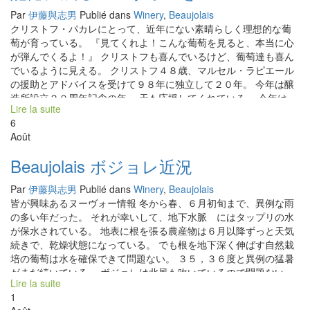
un Nouveau Spécial pour le Japon. « A l’aide du Ciel, je veux faire
Par
伊藤與志男
Publié dans
Winery
,
Beaujolais
un Nouveau Spécial inoubliable et fabouleux!! » L’image sur
クリストフ・パカレにとって、近年にない素晴らしく理想的な葡
l’étiquette est un pressoir vertical dessiné par Denis Pesnot. C’est
萄が育っている。 『見てくれよ！こんな葡萄を見ると、本当に心
un cadeau de feu Marcel Lapierre, son oncle et son pionier de Vin
が弾んでくるよ！』 クリストフも喜んでいるけど、葡萄達も喜ん
Nature, qui lui avait offert à la naissance du Domaine Christophe
でいるように見える。 クリストフ４８歳、マルセル・ラピエール
Pacalet. Alors pour lui c’est un trésor précieux et unique. Jules
の援助とアドバイスを受けて９８年に独立して２０年。 今年は醸
Chauvet, un fondateur principale du Vin Natue, possedait une
造所設立２０周年記念の年。 天も応援してくれている。 今年は、
parcelle […]
Lire la suite
冬と春の大雨で葡萄園は湿気だらけだった。５，６月にはどうな
6
るか本当に心配だった。 それが開花が済んでから逆に記録的な晴
Août
天の日々が続いた。 ７，８月は３６度を超す猛暑の日々だった。
若干、直射日光が当たる場所の葡萄は焼けた状態のものもあるけ
Beaujolais ボジョレ近況
ど、乾燥しているので乾し葡萄のようになって腐ることがなかっ
た。 収穫まであと一週間となった。理想的な状態で最終の葡萄熟
Par
伊藤與志男
Publié dans
Winery
,
Beaujolais
成が進行している。 『私は昨年も日本に行きました。日本の皆さ
皆が興味あるヌーヴォー情報 冬から春、６月初旬まで、異例な雨
んの暖かく細やかな心情に感動しています。日本のファンの皆さ
の多い年だった。 それが幸いして、地下水脈 にはタップリの水
んに心から喜んでもらえるようなヌーヴォーを造りたいと思いま
が保水されている。 地表に根を張る農産物は６月以降ずっと天気
す。』クリストフ Christophe Pacalet: Vin Nouveaux inoubliables
続きで、乾燥状態になっている。 でも根を地下深く伸ばす自然栽
2018 Cette année, la qualité de raisins est la meilleure, jamais
培の葡萄は水を確保できて問題ない。 ３５，３６度と異例の猛暑
vue !! » Regardez les raisins. Quand je les vois, je suis si
がまだ続いている。 ボジョレは北風も吹いているので問題ない。
heureux!!! » Christophe, 48 ans, grâce à Marcel Lapierre, est
Lire la suite
クリストフ・パカレ 『チョット、見てよ！こんな完璧な葡萄はこ
indépendant depuis 1998. Cette année est le 20e anniversaire de
1
こ数年なかったよ。 これで１８産のヌーヴォーを造るよ！！
Domaine. Le ciel aussi, il félicite. « En hiver et au printemps, il a