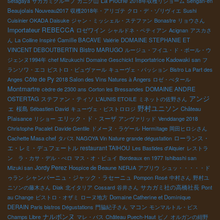
La Pioche
Setagaya
サカガミグループ
カニグ山
2018年収穫リショーム
Sengan-en
Beaujolais Nouveau2017
収穫2018年・アリゴテ
クロ・デ・ゾリヴィエ
Sushi
Cuisinier OKADA Daisuke
ジャン・ミッシェル・ステファン
Bonastre
リョウさん
Importateur REBECCA
ロゼワイン
シャルドネ・ペティアン
Acignan
アスカさ
ん
La Colline Inspiré
Camille BACAVE
Valérie
DOMAINE STEPHANIE ET
Bistro MARUGO
VINCENT DEBOUTBERTIN
ルージュ・フイユ・ド・ポール・ウ
ジェンヌ1994年
chef Mizukuchi
Domaine Geschickt
Importatrice Kadowaki san
フ
ランソワ・エコ
ビストロ・ビュヴァール
キューヴェ・パッション
Bistro La Part des
Côte de Py
Anges
2018 Salon des Vins Natures à Angers
ロゼ・ぺタール
Montmartre
DOMAINE ANDRE
cèdre de 2300 ans
Corton les Bressandes
アンジ
OSTERTAG
ステファン・ティソ
L'AUNIS ETOILE
ミネットの佐野さん
ェ
野村ユニソン
桜島
Sébastien David
キューヴェ・ビストロロジ
Château
エリック・ド・スーザ
Plaisance
リショー
アンヴァリッド
Venddange 2018
Christophe Pacalet
Davide Gentile
ドメーヌ・ラゲール
Hermitage
岡田ヒロシさん
ローランス・
Cachette Masa chef
タパス
NAGOYA Vin Nature grande dégustation
エ・レミ・デュフェートル
restaurant TAIHOU
Les Bastides d'Alquier
レストラ
ン ラ・カサ・デル・ぺロ
マス・オ・ビュイ
Bordeaux en 1977
Ishibashi san
Jordy Perez
Mizuki san
Hospice de Beaune
NERJA
アブリウ
シュッ・・・・・ド
シャンパーニュ・ジャック・ラセーニュ
ゥラン
Pompon Rosé
中村さん
野村ユ
サカガミ社の高橋社長
ニソンの藤木さん
Diak
北イタリア
Cossard
谷井さん
Pont
au Change
ビストロ・オザミ
ローヌ地方
Domaine Catherine et Dominique
マコン
DERAIN
Paris bistros Dégustations
門脇紀子さん
モンマルトル・ビス
ナルボンヌ
Champs Libre
マレ・バス
Château Puech-Haut
ピノ
オルガンの紺野