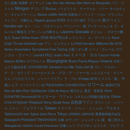
モン品種
地酒祭
ガイヤック
Les Vins des Moines
Bien Boire en Beaujolais
パリ・ビ
Morgon
デコンブ
ストロ
Brulius
パリビストロ・ヌーヴェル・メリー
モペルチュ
イ・ネイルプラージュ
Marius Laffitte
NAHA
試飲会フィリップ・パカレ
フランスレ
南スペイン
フランス
ストラン 大輔さん
Higashi guinza SOYA
タラゴナ地方
Kanako san
オン・ジュ・コネクション
ワインバー・俊
アンディジェンヌ
ラ・タ
Granada
ピオッシュの林さん
Lapierre
ルバルド醸造元
ボジョレ・
ガヌヴァ醸
DIVE BOUTELLE
造元
Suwa
Gilles Azam
レストラン ル・ディヴィル
Rosé
Grigri
To-han Ishibashi san
アミ・ビュヴォン
Le Petit Domaine
Millésime Bio 2018
コワ
Abriou
Importateur Symphonie Free Tasting
大阪うずら屋
ミーゾ・ヴェール
ドメーヌ・ヨヨ
ンスト・ヴィーノ
Laurent FELL
Isojiro
Paul
Cauzon
Kanda
Bourgogne
Graena
Matsuri
BOMトロワザムール
Bistro Peche Mignon
日本ソ
ムリエ協会会長
COSTADORE
Dambach-La-Ville
Toda chef
鮨
サン・マルタン・
ル・クロ・デ・ジャール
デ・ラ・ガリッグ
トゥールーズ
ソムリエール・ケニー
中
さん
パリのビストロ・シャトーブリアン
ラ・フル
Vintage 2015
ビストロ「俊」
ロワール
湊シェフ
Paris bistro Coinstot Vino
イーストライン社
銀座4丁目
Guillaume
Mas de Mon Père
Côte de Rayon
梶川さん
東京・世田谷
Rémi
ピエール・ラフォレ
Olivier
DUFAITRE Nouveau2018
ユキさんの50歳の誕生会
Cros et Sylvain Respaut
自然派ワイン
Rémy Soulié Rosé
ダヴィッド・シャペ
Taiwan
ジャン・フォワラール
ドメーヌ・ジャン・ミシェル・アルキエ
ル
Tokyo
Takenouchi san
Eglise Saint Pierre
GRAND LARGUE
豊通食料株式会社
Sakagami Président TAKAHASHI
京都
ダヴィデ・ジェンティエ
鏡 健二郎さん
Waingakuen
Solutré
Cuveé Précieuse
宗像シェフ
アコワボン
ビストロ・プルプ
ジ