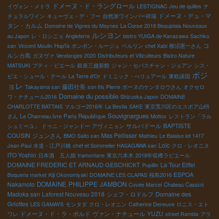
ドメーヌ・ド・ラングロール
イヴォン・メトラ
LESTIGNAC
Jeu de quilles
ナ
ドメーヌ・デュ・マ
チュラルワイン
キューヴェ・デ・フー
自然派ワインバー祥瑞
タン・カルム
Domaine de Vignes du Maynes
La Corse
2018 Beaujolais Nouveaux
ルシヨン
au Japon
レ・ロシニョ
Angleterre
bistro YUIGA de Kanazawa
Sachiko
コ
san
Vincent Moulin
Hop'là
ポンポン・ルージュ
ベルリン
chef Xabi
柳沼憲一さん
ルシカ島
ガヌヴァ
Vendanges 2020
Distributeurs et Viticulteurs
Bistro Nature
MATSUKI
プティ・ピエール
銀座三越新館
ジャン・セバスチャン・ジョアン
シス・
ボジ
ピエ・シュール・テール
La Terre d'Or
ドミニック・べリュアール
東欧諸国
ョレ
藤田社長
Takayama san
son fils Pierre
ボーヌのケンタロウさん
オクセロ
Domaine du possible
ワ・ナチュール2016
Shizuoka Japon
DOMAINE
CHARLOTTE BATTAIS
マルゴー2016年
La Bestia
SAKE
東京荒川区のエスポア山枡
Souvignargues
さん
Le Chameau Ivre
Paris République
Mottox
レストラン「ラル
サルバドール
BAPTISTE
シュミーユ」
ドゥニ・ジャンドー
アヴィニョン
COUSIN
ジュンさん
Mas Pellisser
BMO Saito san
Mathieu
Le Balaise lot 1417
Loïc
Jean-Paul
水道・江戸川橋
chef et Sommelier HASAGAWA san
クロ・レオニヌ
ITO Yoshio
日本酒 五人娘
tramontane
東京六本木
2018年収穫ラピエール
DOMAINE FREDERIC ET ARNAUD GESCHICKT
La Tour Eiffel
Pupillin
ESPOA
Boqueria market
Kiji Okonomiyaki
DOMAINE LES CLAPAS
桜島2016
DOMAINE PHILIPPE JAMBON
Nakamoto
Cuvée Marcel
Chateau Cassini
Madoka san
Laforest Nouveau 2018
シェフ・ロドルフ
Domaine des
Griottes
LES GAMAYS
モンタダ
クロ・レオニン
Catherine Deneuve
ロニス・エト
ドメーヌ・ド・ラ・ボルド
ヴァン・ナチュール
YUZU
ワレ
street Rambla
アラ