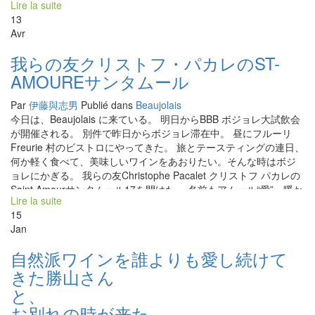
Lire la suite
植されている。 自社畑のフルーリが5ヘクタールと借りている畑な
スタイルになりそうだよ！』 . 一段と“人間”が大きくなったクリス
13
どすべて入れると約１２ヘクタールほどの規模になった。 ２０名
トフがそこにいた。 . そんなクリストフが造る２０２１年のワイ
Avr
ほどの収穫人と共に１５日間かけて丁寧に確実にいい葡萄を収穫
ン、エモーショナルな美味しいワインになりそうだ！ 朝日を体全
できた。 それでも、例年と比較すると、雹でやられたり、４５度
体に享けてエネルギーを吸収しているクリストフ・パカレ マジッ
我らの友クリストフ・パカレのST-
という猛暑でやや疲れた葡萄もあったので、蔵に持ち込んで厳密
クな今年の収穫、この太陽の真正面にお月さんが、この収穫を見
AMOUREサンタムール
な選別作業をして、完璧な葡萄のみを発酵槽に入れた。 この蔵で
守っている。 収穫チームは、まだ暗い太陽が上がる前に葡萄園に
の選別作業は初めての決断だった。 家族全員で対応、お父さん、
到着。 太陽が昇ると同時に明るくなって収穫を開始する。 私も朝
Par
伊藤與志男
Publié dans
Beaujolais
長男、長女と従兄など皆で傷んだ葡萄粒を除去した。 日本から
起きて、ホテルを出る時は真っ暗。葡萄園に着く頃に薄明るくな
今日は、Beaujolais に来ている。 明日からBBB ボジョレ大試飲会
BMOのMasakoさんもやってきた。 クリスト・パカレ 『今年は小
る。 太陽とお月さんがにらめっこするように大局に出ている。 シ
が開催される。 別件で昨日からボジョレ滞在中。 昼にフルーリ
さなトラブルがいっぱい発生したけど、何とか切り抜けたよ。運
ーンと静かで薄暗い葡萄園に幻想的な世界が広がっている。 葡萄
Freurie 村のビストロにやってきた。 旅とテースティングの連日、
搬用の車が故障したり、冷却用のコンテナが作用しなかったり色
を切るハサミの音がチャキチャキと響いている。 屈強の収穫人と
何か軽く食べて、美味しいワインをあおりたい。そんな時はボジ
んなことがあったけど、今年は最初に決めたんだ。“何があっても
ソフトな収穫人を集めたクリストフ・パカレ 今年は、天候不良に
ョレにかぎる。 我らの友Christophe Pacalet クリストフ パカレの
絶対にイライラしない！”って。』私達が行った時もコンテナを新
よる傷んだ葡萄が多くある。 よって、今年の収穫は“選別作業”が
Saint Amourサンタムール17を開けた。 名前もアムール“愛”、暖か
しいものに代えている最中だった。でも全く落ち着いていて、
超重要な仕事になる。 ただ、葡萄を切り取れば良いわけではな
Lire la suite
さが伝わってくる。個人的にも大好きなクリストフのワインの一
色々指示をだしていた。 流石に２１年目の収穫。自分にも周りに
い。 葡萄房の中でも、傷んだ部分を切り落とす細かな注意を必要
15
つ。 17年は軽やかで優しくて爽やかでガメの心地よさがすべて揃
もストレスを感じさせない仕事の流儀が徹底していた。 収穫、ワ
とする作業が大切。 マルセル・ラピエールから教わった自然ワイ
Jan
っている。 花崗岩のミネラルは何故か、元気が出てくる。明日の
イン造りには、大切なことだ。ストレスはそのままワインの中に
ンの造りの最も大切な事に一つは、健全な葡萄のみを発酵槽に入
BBB試飲会、気合を入れていこう。
転写されていく。 今年は１２度チョットの軽快でフレッシュな酸
れること。 酸化防止剤を使用しないで、自然酵母だけで発酵する
自然派ワインを誰よりも愛し続けて
もあり、まさにボジョレらしいスタイルになりそう！ 今年のヌー
為は、雑菌が入ることを避けるのが超重要！ だから、クルストフ
きた勝山さん
ヴォーもクリスト・パカレは欠かせない！！
は、この作業を徹底してやるように指導している。 収穫のスピー
と
ドは極端に遅くなる。 なぜなら、腰を下した状態でカットした葡
萄を立って綿密に悪い部分を切り落とさなけれならない。 つま
お別れの時が来た……