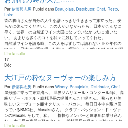
り、スクワット運動を繰り返しながらの作業になる。非常につら
い仕事である。 今年の最高にいい天からの贈り物は、収穫時の温
Par
伊藤與志男
Publié dans
Beaujolais
,
Distributor
,
Chef
,
Resto
,
度が低いこと！ 今日の朝は何と７度Ｃだった。雑菌が繁殖しにく
Loire
い状態を確保できる。これは自然な造りには超大切なこと。 作業
皆の勝山さんが自分の人生を思いっきり生ききって旅立った。 安
を始める朝は、寒いので防寒服を着ている。 そして、こんな時は
らかに休んでください。 この人がいなかったら、日本がこんなに
ムードを盛り上げてくれる元気者も大切。 いいメンバーに囲まれ
早く、世界一の自然派ワイン大国になっていなかったに 違いな
て、美味しいワインを造る為の収穫が着々と進んでいる。
い。 あまりも多くのコトを我々に残していってくれた。
自然派ワインを語る時、この人をはずしては語れない ９０年代の
中ごろ、日本に出張で帰った時は、祥瑞(しょんずい)にたびたび顔
Lire la suite
をださせていただいた。 ワインバー祥瑞店は勝山晋作さんの性格
17
のように気さくなで、たまらなく心地よいところだった。 無名の
Déc
ワインでも驚くような、美味しいワインを品揃えしていた。 本当
にワイン好きが集まってきて宝探しのように、無名のワインを飲
大江戸の粋なヌーヴォーの楽しみ方
んでワイワイやっていたのを覚えている。まだ、自然派ワインと
いう言葉も広まっていなかった時代だった。 当時、ビオ香と云っ
Par
伊藤與志男
Publié dans
Winery
,
Beaujolais
,
Distributor
,
Chef
て、強烈なワインを感心しながら自然派ワインを楽しんでいた時
屋形船に乗って東京湾へ。 世界ソムリエール・コンクール5位、高
代だった。 それでも新しいモノ好きにとっては、色んなワインを
級リゾートホテル・総料理長の梶川さんこと梶さん。 飛っきり美
発掘できる貴重なワインバーだった。 日本における、掘り出しワ
味しいヌーヴォーを醸すクリスト・パカレ。 毎日日本中を駆け回
インの世界の親分ような存在だった。 勝山さんがいなかったら、
っているBMO社、Masakoさん。 クラブ・パッション・ド・ヴァ
自然派ワインの広がりも今の様にはなっていなかったにちがいな
ンのMasaki. そして、私。 愉快なメンバーと屋形船に乗り込ん
い 本当に尊敬すべき人物だった。 ８年程前に勝山さんの誕生日に
だ。 大江戸の夜景が動き出した。 総料理長の梶さんが焼いてくれ
多くの人が集まった時の写真を添付しておきます。 メリメロ
Lire la suite
るもんじ焼、お好み焼き、焼きそば。 クリストが自分のヌーヴォ