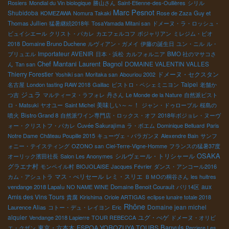
Rosiers
Mondial du Vin biologique
勝山さん
Saint-Etienne-des-Oullières
シリル
Marc Pesnot
Shubidoba
KOMEZAWA
Nomura Takaki
Rose de Zaza
Guy et
Thomas Jullien
猛暑継続2018年
TosaYamada Mitani san
ドメーヌ・ラ・ロッシュ・
ビュイシエール
クリスト・パカレ
カエフェルコフ
ボジャリアン
ミレジム・ビオ
2018
Domaine Bruno Duchene
ルヴィアン・ガメイ
伊藤の誕生日
ユン・ニル
ル・
Importateur AVENIR
ブリュエル
日本・浜松
カルフォルニア
BMO 社のマサコさ
Chef Mantani
Laurent Bagnol
DOMAINE VALENTIN VALLES
ん
Tan san
Thierry Forestier
ドメーヌ・セクスタン
Yoshiki san
Moritaka san
Abouriou 2002
Taipei
名古屋
London tasting RAW 2018
Gaillac
ビストロ・ペシェミニヨン
老舗か
ジュラ
つ吉
マルティーヌ・ラフォレ
丹さん
Le Monde de la Nature
自然派ビスト
美味しい～～！
ロ・Matsuki
ヤオユー
Saint Michel
ジャン・ドゥローブル
桜島の
噴火
Bistro Grand 8
自然派ワイン専門店・ロックス・オフ
2018年ボジョレ・ヌーヴ
ォー・クリストフ・パカレ
Cuvée Sakurajima
ラ・ボエム
Dominique Belluard
Paris
Notre Dame
Château Poupille 2015
キューヴェ・バラガンヌ
Alexendre Bain
サンフ
ォニー・テイスティング
OZONO san
Ciel-Terre-Vigne-Homme
フランスの猛暑37度
OSAKA
シルヴェール・トリシャール
オーリック濱田社長
Salon Les Anonymes
グラエナ村
モンペイル村
BIOJOLAISE
Jacques Février
ダンス・アンコール2016
マス・ぺリセール
レミ・スリエ
カム・アシュトラ
ＢＭОの桐谷さん
les huitres
aux
vendange 2018 Lapalu
NO NAME WINE
Domaine Benoit Courault
パリ14区
Amis des Vins Tours
貴腐
Kirishima
Oriole ARTIGAS
eclipse lunaire totale 2018
Rhône
Domaine jean michel
Laurence Alias
コトー・デュ・レイヨン
Eric
alquier
ユグ・べゲ
Vendange 2018 Lapierre
TOUR REBECCA
ドメーヌ・オリビ
Banyuls
東京・六本木
ESPOA YOROZUYA TOURS
エ・クザン
Perriere Les