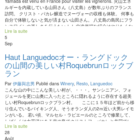
Yamada est venu en France pour visiter les vignerons. 火山エネ
ルギーを内蔵している山田さん（八丈島）が数年ぶりのフランス
訪問。 クリスト・パカレ醸造でヌーヴォーの収穫も体験。 何事も
自分で体験しないと気が済まない山田さん。 八丈島の島民にフラ
ンスワインの楽しさを伝えたい！！ 中途半端な紹介はやりたくな
Lire la suite
い。 スタッフの矢島さんをも連れてやって来た。 このフランス
5
ツアーでの収穫を語りながらのワイン会を八丈島で開催！ 凄い
Sep
ですね！ 行動派！山田屋。 やっぱり、本当に美味しいものを、自
分の足と体で現場に行って確認。葡萄園を歩いて、 造り手と話し
Haut Languedocオー・ラングドック
て、どんな気持ちで造っているのか？人となりも理解し合うこと
の山間の美しい村Roquebrunロックブ
は大切。 本物を伝える Passion が凄い！ここのワインの事はどん
な有名なソムリエさんよりも詳しく知っている。この自信。 山田
ラン
さん、矢島さんの言葉には説得力がある。
Par
伊藤與志男
Publié dans
Winery
,
Resto
,
Languedoc
こんな山の中にこんな美しい村が、・・・。サンシニアン、フォ
ジェールを更に山奥に入ったところに隠れるように存在する超美
しい村Roquebrunロックブラン村。 ここに１５年ほど前から移
り住んでいるバイキング人、そうオランダ人の2ｍ近い大男レイモ
ンがいる。 若い頃、マルセル・ラピエールのところで修業して、
しばらくは太平洋にある南の島でクリストフ・パカレと共同でレ
Lire la suite
ストランをやっていた。 今は、この村に住み着いてワイン屋兼ビ
28
ストロSt Martinサン・マルタンを経営している。 一時期、スペイ
Août
ンのイベリコに行って現地の農家と組んで生ハムを造っていたこ