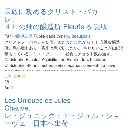
ともある。 店に７年も熟成している生ハムがある。 『これはLyon
果敢に攻めるクリスト・パカ
のカツミが来た時に食べるようにとってあるんだ』と、レイモン
レ
が言う。 美味しいチーズや、アンチョビの缶詰など、ビストロ用
のこだわり食材の卸業もやっている。 流石のオランダ商人。
４ｈの畑の醸造所 Fleurie を買収
南仏の醸造家達に愛されて、たまり場のようになっている。あの
ル・タン・デ・スリーズのアクセルも よくやって来る。 私も南に
Par
伊藤與志男
Publié dans
Winery
,
Beaujolais
居る時は、時間が許すかぎり寄ることにしている。 テラスにテー
クリストフ・パカレ４８歳、まだまだこれから！！ 立派な醸造
ブルがあり川と美しい景色を見ながら、時間が止まったようなひ
所、馬小屋もあり、将来は馬で耕したい。 やりたいことが山ほど
と時を過ごすことができる夢の世界。 ここでも、私が知
積もっているクリストフ。 昼食にチョット飲み過ぎ。
らないワインが時々出てくる。 今日も驚きのトビッキリ美味しい
Christophe Pacalet: Aquisition de Fleurie de 4 hectares
ワインを発見！！ 微発泡のロゼワイン。 な・な・んて美味しいん
Christophe, 48 ans, est en plein d’épanouissement! La cave
だろう。 こんなワインに巡り会うなんて，来てよかった。 近々、
magnifique, l’ecurie, bientôt cultiver à cheval…. Il a beaucoup
日本の皆さんに送り届けます。 Un village mignon,
Lire la suite
d’idées pour l’avenir. A midi, on a un peu trop bu ….?
Roquebrun en Haut Languedoc Passant St Chignan et
28
Faugère,dans la montagne plus profonde, on arrive à un beau
Août
village mignon isolé, Roquebrun. Depuis plus de 15 ans, un viking
Les Uniques de Jules
hollandais de grand taille 2m s’y installe. Il s’appelle Raymond.
Lorsqu’il était jeune, il avait travaillé comme stagiaire chez Marcel
Chau
Lapierre. Longtemps il avait géré avec Christophe Pacalet un
レ・ジュニック・ド・ジュル・ショ
restaurant dans une petite île de l’Océan Pacifique. Maintenant il
ーヴェ 日本へ出荷
est à Roquebrun et un propriétaire de Saint Martin, bistro-
magasin Vin Nature. Pendant quelques […]