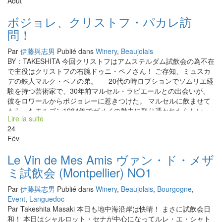
Août
凄いことになるよ！！ このまぶしい太陽がこのガメを育ててくれ
beaucoup plu et la vigne était trop humide. Je m’inquiétais
ているんだ！色付きが早いヤツ、遅いヤツ 色々な性格の葡萄が育
vraiment du temps de mai et juin. Et après la floraison, il faisait
ボジョレ、クリストフ・パカレ訪
っているよ。そんな自然なバラつきも酸と果実のバランスにいい
tout le temps très beau. En juillet et août,une canicule à plus de
問！
んだ。』
36 […]
Par
伊藤與志男
Publié dans
Winery
,
Beaujolais
BY：TAKESHITA 今回クリストフはアムステルダム試飲会の為不在
で主役はクリストフの右腕ドゥニ・ペノさん！ ご存知、ミュスカ
デの鉄人マルク・ペノの弟。 20代の時ロブションでソムリエ経
験を持つ芸術家で、30年前マルセル・ラピエールとの出会いが、
彼をロワールからボジョレーに惹きつけた。 マルセルに飲ませて
もらったモルゴン1984年でガメイの魅力に取り憑かれたらしい。
Lire la suite
現在60歳だが、エネルギー漲るドゥニ。 これからのクリストフと
24
の新しいプロジェクトを熱く語ってくれた。 さて今年は開花は
Fév
コート・ド・ブルイィは6月上旬、フルーリーはちょうど今開花終
わったところ。 雨が多く、最近気温も上がってきたのでベト病の
Le Vin de Mes Amis ヴァン・ド・メザ
恐れがあったが、今年は風が強く、ぶどうの湿気を 飛ばしてくれ
ミ試飲会 (Montpellier) NO1
て、ぶどうは健全に育っている。 2018年収穫は、ヌーヴォーで8
月末、ヴィラージュで9月上旬くらいとのこと。 3週間前に瓶詰め
Par
伊藤與志男
Publié dans
Winery
,
Beaujolais
,
Bourgogne
,
したばかりの2017年キュヴェを試飲したが、2017年はサンタムー
Event
,
Languedoc
ルと コート・ド・ブルイィ以外の区画は雹害にあった。 最終的に
Par Takeshita Masaki 本日も地中海沿岸は快晴！ まさに試飲会日
2015年のような熟度のぶどうが収穫できたが、まさに選果のヴィ
和！ 本日はシャルロット・セナが中心になってルレ・エ・シャト
ンテージ。 また雹害にあった区画は例年よりマセラシオン期間を