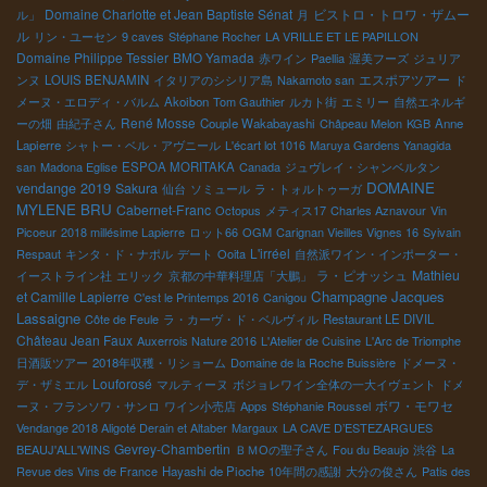
Domaine Charlotte et Jean Baptiste Sénat
ビストロ・トロワ・ザムー
ル」
月
ル
リン・ユーセン
9 caves
Stéphane Rocher
LA VRILLE ET LE PAPILLON
Domaine Philippe Tessier
BMO Yamada
赤ワイン
Paellia
渥美フーズ
ジュリア
エスポアツアー
ンヌ
LOUIS BENJAMIN
イタリアのシシリア島
Nakamoto san
ド
メーヌ・エロディ・バルム
Akoibon
Tom Gauthier
ルカト街
エミリー
自然エネルギ
René Mosse
ーの畑
由紀子さん
Couple Wakabayashi
Châpeau Melon
KGB
Anne
Lapierre
シャトー・ベル・アヴニール
L'écart lot 1016
Maruya Gardens Yanagida
san
Madona Eglise
ESPOA MORITAKA
Canada
ジュヴレイ・シャンベルタン
DOMAINE
vendange 2019
Sakura
仙台
ソミュール
ラ・トォルトゥーガ
MYLENE BRU
Cabernet-Franc
Octopus
メティス17
Charles Aznavour
Vin
Picoeur
2018 millésime Lapierre
ロット66
OGM
Carignan Vieilles Vignes 16
Syivain
L'irréel
Respaut
キンタ・ド・ナポル
デート
Ooita
自然派ワイン・インポーター・
ラ・ピオッシュ
Mathieu
イーストライン社
エリック
京都の中華料理店「大鵬」
Champagne Jacques
et Camille Lapierre
C'est le Printemps 2016
Canigou
Lassaigne
Côte de Feule
ラ・カーヴ・ド・ベルヴィル
Restaurant LE DIVIL
Château Jean Faux
Auxerrois Nature 2016
L'Atelier de Cuisine
L'Arc de Triomphe
日酒販ツアー
2018年収穫・リショーム
Domaine de la Roche Buissière
ドメーヌ・
Louforosé
デ・ザミエル
マルティーヌ
ボジョレワイン全体の一大イヴェント
ドメ
ボワ・モワセ
ーヌ・フランソワ・サンロ
ワイン小売店
Apps
Stéphanie Roussel
Vendange 2018 Aligoté Derain et Altaber
Margaux
LA CAVE D’ESTEZARGUES
Gevrey-Chambertin
BEAUJ'ALL'WINS
ＢＭОの聖子さん
Fou du Beaujo
渋谷
La
Revue des Vins de France
Hayashi de Pioche
10年間の感謝
大分の俊さん
Patis des