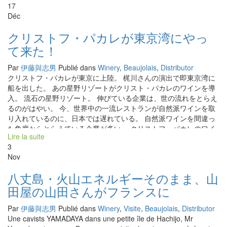
の宗像さんも駆けつけていました。 偶然でしたがロワールのフィ
17
ーを開ける。 ジワジワと焼けてくるお好み焼きにクリストフ・ヌ
リップ・テシエやボジョレのクリストフ・パカレも参加してい
Déc
ーヴォーを合わせる。 日常あまり逢えない“志”の共通な
た。 勝山さんがワインに注いだ愛の量だけ、多くの人に愛されて
仲間とやるこんなひと時は人生上の特別な一幕。有難う梶さん！
いる勝山さんだった。
クリストフ・パカレが東京湾にやっ
屋形船で東京の日常を離れて、夜景になった雑踏を眺めながらヌ
て来た！
ーヴォーを楽しむのもいいもですよ！！
Par
伊藤與志男
Publié dans
Winery
,
Beaujolais
,
Distributor
クリストフ・パカレが東京に上陸。 梶川さんの演出で即東京湾に
船を出した。 あの星野リゾートがクリスト・パカレのワインを導
入。 流石の星野リゾート。 伸びている企業は、世の流れをとらえ
るのがはやい。 今、世界中の一流レストランが自然派ワインを取
り入れているのに、日本では遅れている。 自然派ワインを間違っ
た角度からとらえている企業が多い。 クリストフ・パカレのワイ
Lire la suite
ンのように、安定した自然派ワインも沢山ありますよ。 クリスト
3
フは宮古島の星野リゾートで一仕事を終えて東京に上陸。 ザ・ニ
Nov
ッポンのお好み焼き、焼きソバを東京の夜景と一緒に楽しんでい
る。
八丈島・火山エネルギーそのまま、山
田屋の山田さんがフランスに
Par
伊藤與志男
Publié dans
Winery
,
Visite
,
Beaujolais
,
Distributor
Une cavists YAMADAYA dans une petite île de Hachijo, Mr