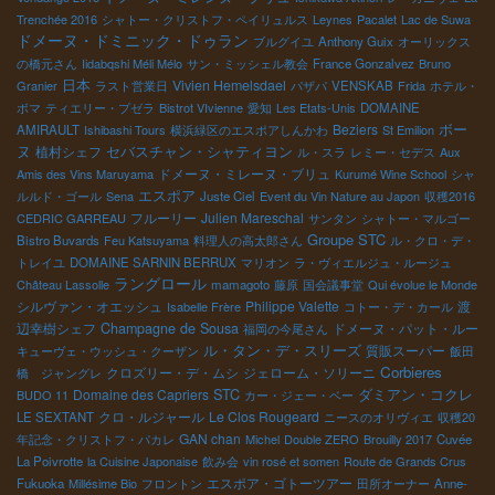
Trenchée 2016
シャトー・クリストフ・ペイリュルス
Leynes
Pacalet
Lac de Suwa
ドメーヌ・ドミニック・ドゥラン
ブルグイユ
Anthony Guix
オーリックス
の橋元さん
Iidabqshi Méli Mélo
サン・ミッシェル教会
France Gonzalvez
Bruno
日本
Vivien Hemelsdael
Granier
ラスト営業日
パザパ
VENSKAB
Frida
ホテル・
ボマ
ティエリー・プゼラ
Bistrot VIvienne
愛知
Les Etats-Unis
DOMAINE
Beziers
ボー
AMIRAULT
Ishibashi Tours
横浜緑区のエスポアしんかわ
St Emilion
セバスチャン・シャティヨン
ヌ
植村シェフ
ル・スラ
レミー・セデス
Aux
ドメーヌ・ミレーヌ・ブリュ
Amis des Vins Maruyama
Kurumé Wine School
シャ
エスポア
ルルド・ゴール
Sena
Juste Ciel
Event du Vin Nature au Japon
収穫2016
フルーリー
Julien Mareschal
CEDRIC GARREAU
サンタン
シャトー・マルゴー
Groupe STC
Bistro Buvards
Feu Katsuyama
料理人の高太郎さん
ル・クロ・デ・
トレイユ
DOMAINE SARNIN BERRUX
マリオン
ラ・ヴィエルジュ・ルージュ
ラングロール
Château Lassolle
mamagoto
藤原
国会議事堂
Qui évolue le Monde
シルヴァン・オエッシュ
Philippe Valette
渡
Isabelle Frère
コトー・デ・カール
辺幸樹シェフ
Champagne de Sousa
ドメーヌ・パット・ルー
福岡の今尾さん
ル・タン・デ・スリーズ
質販スーパー
キューヴェ・ウッシュ・クーザン
飯田
Corbieres
クロズリー・デ・ムシ
ジェローム・ソリーニ
橋 ジャングレ
STC
Domaine des Capriers
ダミアン・コクレ
BUDO 11
カー・ジェー・ベー
クロ・ルジャール
Le Clos Rougeard
LE SEXTANT
ニースのオリヴィエ
収穫20
GAN chan
年記念・クリストフ・パカレ
Michel
Double ZERO
Brouilly 2017
Cuvée
La Poivrotte
la Cuisine Japonaise
飲み会
vin rosé et somen
Route de Grands Crus
エスポア・ゴトーツアー
Fukuoka
Millésime Bio
フロントン
田所オーナー
Anne-