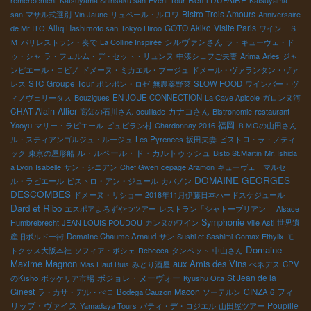
remerciement
Katsuyama Shinsaku san
Event Tour
Katsuyama
Bistro Trois Amours
san
マサル式選別
Vin Jaune
リュペール・ルロワ
Anniversaire
GOTO Akiko
Visite Paris
de Mr ITO
Alliq Hashimoto san
Tokyo Hiroo
ワイン Ｓ
シルヴァンさん
Ｍ
パリレストラン・奏で
La Colline Inspirée
ラ・キューヴェ・ド
ゥ・シャ
ラ・フェルム・デ・セット・リュンヌ
中湊シェフご夫妻
Arima
Arles
ジャ
ンピエール・ロビノ
ドメーヌ・ミカエル・ブージュ
ドメール・ヴァランタン・ヴァ
STC Groupe Tour
レス
ポンポン・ロゼ
無農薬野菜
SLOW FOOD
ワインバー・ヴ
ィノヴェリータス
Bouzigues
EN JOUE CONNECTION
La Cave Apicole
ガロンヌ河
Alain Allier
CHAT
カナコさん
高知の石川さん
oeuillade
Bistronomie
restaurant
福岡
Yaoyu
マリー・ラピエール
ピュピラン村
Chardonnay 2016
ＢＭОの山田さん
ル・スティアンゴルジュ・ルージュ
Les Pyrenees
坂田夫妻
ビストロ・ラ・ノティ
ル・ルペール・ド・カルトゥッシュ
ック
東京の屋形船
Bisto St.Martin
Mr. Ishida
à Lyon
Isabelle
サン・シニアン
Chef Gwen
cepage Aramon
キューヴェ マルセ
DOMAINE GEORGES
ル・ラピエール
ビストロ・アン・ジュール
カバノン
DESCOMBES
ドメーヌ・リショー
2018年11月伊藤日本ハードスケジュール
Dard et Ribo
エスポアよろずやつツアー
レストラン「シャトーブリアン」
Alsace
Symphonie
Humbrebrecht
JEAN LOUIS POUDOU
カンヌのワイン
ville Asti
世界遺
産旧ボルドー街
Domaine Chaume Arnaud
サン
Sushi et Sashimi
Comax Ethylix
モ
Domaine
トクッス大阪本社
ソフィア・ボシェ
Rebecca
タンペット
中山さん
Maxime Magnon
aux Amis des Vins
Mas Haut Buis
みどり酒屋
ぺネデス
CPV
ボジョレ・ヌーヴォー
St Jean de la
のKisho
ボッケリア市場
Kyushu Oita
Ginest
Macon
フィ
ラ・カサ・デル・ぺロ
Bodega Cauzon
ソーテルン
GINZA 6
リップ・ヴァイス
Poupille
Yamadaya Tours
パティ・デ・ロジエル
山田屋ツアー