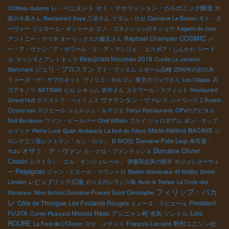
レ・ぺニタント
セミ・マセラッション・カルボニック醸造
Château Ausone
大
阪の今尾さん
Restaurant Soya
三谷さん
マダム・ロゼ
Domaine Le Boiron
モト・ヌ
ーヴォー
ジェローム・ギシャール
エノ・コネクションのキショウ
Kagami de Jura
COSMIC
Raphael Champier
アントニー・テヴネ
オーリックスの藤元さん
バ
シード
ー・ア・ヴァン「ア・ボワール・エ・ア・マンジェ」
エスポア・しんかわ
ル
Beaujolais Nouveau 2018
マッシモとアントネッラ
Cuvée Le Jambon・
ジュリ・ブロスラン
Blanchard
アド・ヴィヌム
スモール品種
2300年の杉の木
ドメーヌ・デ・サブロネット
ヴィリエ・モルゴン
東京のリョウさん
Les Clapas
石
川アキノリ
ARTISAN
ビム
レキュム
岩井さん
エドワール・ラフィット
Restaurant
ヴァランタン・ヴァレス
Grand Huit
クリストフ・ペイリュス
シャリバリ
L'Avenir
Ozono san
マジエール
ジョルジュ・ルマリエ
Tokyo Restaurants
CPVのアビタル
Nuit Bordeaux
ワイン・ビールバー
Chef Kôtaro
ブルイ
ジェロボアム
ポン・ヌッフ
Marie-Hélène BACAVE
ルイック
Pleine Lune
Spain Andalucia
La Nuit de Tokyo
ジ
ＢＭО社
ロンナ三ツ星レストラン「カン・ロカ」
Domaine Patte Loup
寿司屋・
オザミ・デ・ヴァン
Domaine Olivier
Yuzu
ル・クロ・ファンティンヌ
Cousin
レストラン「エル・ギンジョレール」
伊藤與志男の哲学
ボジョレヌーヴォ
Perpignan
ー
ジャン・ピエール・クワントロ
Station Shinosaka
40 Maltby Street
レピュブリック広場
London
カンヌのレランス島
Avec le Temps
La Croix des
フィリップ・パカ
Rameaux
Wine School
Domaine Prieuré Saint Christophe
レ
Côte de Thongue
Les Foulards Rouges
President
ドメーヌ・ラピエール
Loïc
FUJITA
Nicolas Réau
アシニャン村
ソントル
Cuvée Plussard
有馬
ROURE
野村ユニソン社
La Font de L'Olivier
ロゼ・メティス
François Lemarié