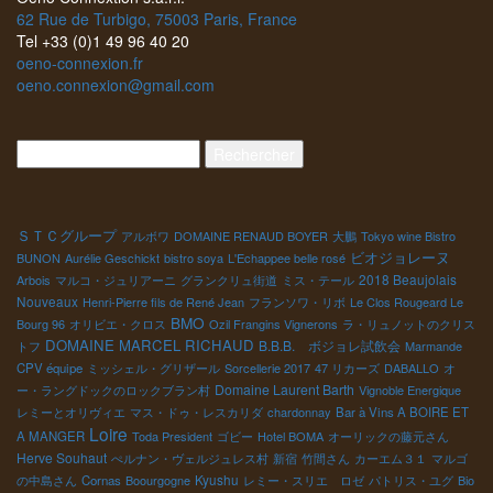
の海でやるのも最高ですよ。
62 Rue de Turbigo, 75003 Paris, France
Tel +33 (0)1 49 96 40 20
oeno-connexion.fr
oeno.connexion@gmail.com
Rechercher :
ＳＴＣグループ
アルボワ
DOMAINE RENAUD BOYER
大鵬
Tokyo wine Bistro
ビオジョレーヌ
BUNON
Aurélie Geschickt
bistro soya
L'Echappee belle rosé
2018 Beaujolais
Arbois
マルコ・ジュリアーニ
グランクリュ街道
ミス・テール
Nouveaux
Henri-Pierre fils de René Jean
フランソワ・リボ
Le Clos Rougeard Le
BMO
Bourg 96
オリビエ・クロス
Ozil Frangins Vignerons
ラ・リュノットのクリス
DOMAINE MARCEL RICHAUD
B.B.B. ボジョレ試飲会
トフ
Marmande
CPV équipe
ミッシェル・グリザール
Sorcellerie 2017
47 リカーズ
DABALLO
オ
Domaine Laurent Barth
ー・ラングドックのロックブラン村
Vignoble Energique
レミーとオリヴィエ
マス・ドゥ・レスカリダ
chardonnay
Bar à Vins A BOIRE ET
Loire
A MANGER
Toda President
ゴビー
Hotel BOMA
オーリックの藤元さん
Herve Souhaut
ぺルナン・ヴェルジュレス村
新宿
竹間さん
カーエム３１
マルゴ
Kyushu
の中島さん
Cornas
Boourgogne
レミー・スリエ ロゼ
パトリス・ユグ
Bio