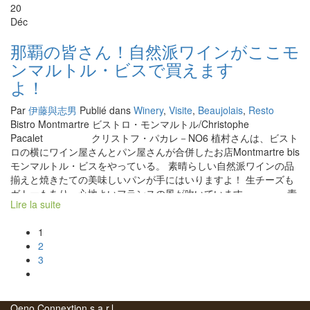
● フロントンのいつも陽気なシャトー・プレザンスのマ
20
第一回目の昨年とは、ガラリと違う雰囲気。ホワッとし
ルク・ペナベールのスタンドには、いつも凄い人だかり。 ソーヴ
Déc
た暖かい空気が流れていた。 自然派ワインを愛する人達が着実に
ィニョン・ブランはフレッシュ、シャナンは軽やかな洋梨。 ネグ
増えているのを感じた。 昨年は、テースティングをしながら “自
レットをメインにした赤のキュヴェも、昔のようなタンニンギシ
那覇の皆さん！自然派ワインがここモ
然派ワイン”で何だろう？疑心暗鬼って感じだった。 今年は、本当
ギシの造りでは無く、エレガント！ 今や27歳になった長男の名前
ンマルトル・ビスで買えます
に楽しんでいる愛好家、プロの人達も楽しみながら試飲する人達
のキュヴェ、ティボーは絶品。 ● リオネル・ゴビーの
が多かった。 自然ワインの美味しさに気がついてしまった人達、
よ！
造るワインは父親ジェラールの造るテロワール感の強い、天て地
そう、もう後戻りできない人達が着実に増えている。
でいうと地の強いワインから天の力の強いワインに進化してい
Par
伊藤與志男
Publié dans
Winery
,
Visite
,
Beaujolais
,
Resto
る。またお互いのキャラクターの違い、人によってワインは変わ
Bistro Montmartre ビストロ・モンマルトル/Christophe
る。面白い。 続く。。。 筆：竹下
Pacalet クリストフ・パカレ－NO6 植村さんは、ビスト
ロの横にワイン屋さんとパン屋さんが合併したお店Montmartre bis
モンマルトル・ビスをやっている。 素晴らしい自然派ワインの品
揃えと焼きたての美味しいパンが手にはいりますよ！ 生チーズも
ガトーもあり、心地よいフランスの風が吹いています。 素
Lire la suite
晴らしい自然派ワインの品揃えと焼きたての美味しいパンが手に
はいりますよ！ 生チーズもガトーもあり、心地よいフランスの風
Posts
1
が吹いています。 パリにあってもおかしくない品揃え。 クリス
2
トフ・パカレも驚くワインがズラリと並んでいる。 台湾の自然派
navigation
3
ワインインポーターのレベッカさんが大好きなパルティーダ・ク
ルーズの“TS”もあり。 クリストフのおじさんマ
ルセル・ラピエール、フィリップ・ジャンボンもあり。 那覇の皆
さん！ 沖縄の旅に来た人へ、 ここで自然派ワインを仕入れて沖縄
Oeno Connextion s.a.r.l.