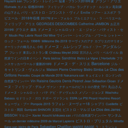
アラン・アリエ
Hayashi san
ブレンダン・トレイシー
猛暑・フランス2018年夏
l'Estrada
カメル
収穫2018年・フィリップ・パカレ
ラングドック・ルシヨン
彫刻家
パリ・ビストロ・コワンスト・ヴィノ
ラ
の山下さん
Emilie
ツアー・エスポア
ピエール・2018年収穫
2017年オー・フォルト
プルミエクリュ・ラ・ペリエール
フィリップ・アリエ
GEORGES DESCOMBES
Catherine JAMBON
お正月
グラエナ
ドメーヌ・シャルロット・エ・ジャン・バティスト・セ
2019年
霧島
ナ
Moulin Pey Labrie
Rosé Obi Wine
ワインバー・シャンブル・ノワール
シャトー・
ロック・フォール
1998年
Millésime Bio 2019
サーヴィスのアナ
カプリエのマリオン
アンダルシ
ドメーヌ・ムレシップ
オーリックの橋元さん
小松
ガルド・フー
ア
フレッド
東京レストラン業
Château Meylet 2002
宮川さん
パリ・ベルヴィル
自
Sandrine
然派ワインの日本イベント
Paris bistros
Bistro La Vigne
L'Herbefolle
フラ
Barcelone
ドメーヌ・デ・スリエ
ジル・
ンスサッカーワールド優勝2018年
Le Clos des
キャトリンヌ・ヴェルジェ
Maison Pierre Overnoy
Bistro Simba
Grillons
Penedès
Coupe de Monde 2018
Nakamura san
キュイエット
ロンドンの
Vin Raisins Gaulois
Denis Pesnot
ドメ
自然派ワインバー
Jean Sébastion Gioan
ーヌ・フィリップ・デルメ
丸山さん
ヴァン・ナチュールのビストロの歴史
TF1
ドメーヌ・シャルロット・バテ
デビ・ディヴェルス
メゾン・ジョンヌ
Washoku
Babass
セドリック・ガロ
チボー
ヴァランセ
ESPA
Le P'tit Pinard
Hoshino Resort
ラフォレ・ヌーヴォー18
シャブリ
キューヴェ・ブー
Pompois 2015
Cueillette
ビ
ビストロ・マルゴ
Le Clos des Jarres
ストロ・岡田
Sumiyaki SHINORI
文芸社
BISSOH
サンタム
マルゴー
Xavier
Kouchi Ishikawa san
パリの自然派ワインバー
ビストロ・ブリュタル
ール
un dernier millésime 2009 de Marcel Lapierre
Minette
Sebastien Chatillon
Sano san
bistro de Paris
MAREE BASSE
ラ・トランシェ