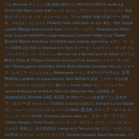
La
さん
Abruzzes
オフ
シノン城
故勝山晋作さん
RUE DE LA PESTE
Aurélie
Ferme des Sept Lunes
京橋フレンチ
オジル・フランジャン・ヴィニュロン
東銀
座ヴィヴィエンヌ
クロ・ルジャール・ル・ブール1996年
伊藤の日本ツアー
2009
年 マルセル・ラピエール
FRANCE FINAL
Saint Aubin 1er Cru
東京・神田
Vongole
Malaga
spagetti
Bruissonnante
Salon
ヴァンサン・ムラン
Takahashi san
Puitchi
Taiwan
Domaine Pattes-Loup
Rodo
Sumiyaki SHINORI le couple Nakayama
Buvons Nature
Petit Pierre
石川亜樹則
Bistro Célestin
Saint-Peray
オザミ・デ・ヴ
Yoyo
ドメーヌ・シルヴァン・ボック
ァン20周年記念
BIM
Le Chameua Ivre
フレ
ンチレストラン・ラ・ピヨッシュ
Mori-san
Les 4 éléments pour Vin Nature
カプリエ
醸造元
Côtes de Thongue
Ouverture de la cave Trois Amours
シャトー・カンボン
Bistro Shimba
ドメー
2017
Marie Lapierre
JEAN PAUL BRUN
Sommelier Hino san
台湾
ヌ・レオニス
ＢＭＯのマサ子さん
マニュエルさん
Méditerranée
メラニ
Mathieu Lapierre
Yann Bertrand
vin impressionnant
炭焼・しのり・中山夫妻
・
G
フィロキセラ
カキと白ワイン
藤木さん
Cuvée Thibaut
モン・ブリュリウス
histoire de Bistros de Vin Nature
Pierre fils d'Alexandre Bain
山田恭路
赤
DOMINIQUE DERAIN
CAVE AUGE
2018年アンジェ自然派ワイン見本市
ラ・ルミーズ
Chablis
ボナストレ
ＢＭО社の山田さん
Domaine La Tour Boisée
鹿児島
ロイック・ルール
サン・ペレー
パリのビストロ
ルノワール1989年
ラパ
ル・クロ・デ・グリヨン
リュ・ヌーヴォー2018年
Domaine Laguerre
tapas
Château Margaux
Chant Coucou
ドメーヌ・ド・ボスラン
プイイ・フィッセ
サン・
美味しい
ジョゼフ
名古屋試飲会
Energie de la Terre et le Ciel
サロン・レザノニム
SOPEXA
カミーユ・バカーブ
オップラ
Domaine Coudoulet
Japon Hamamatsu
リオ