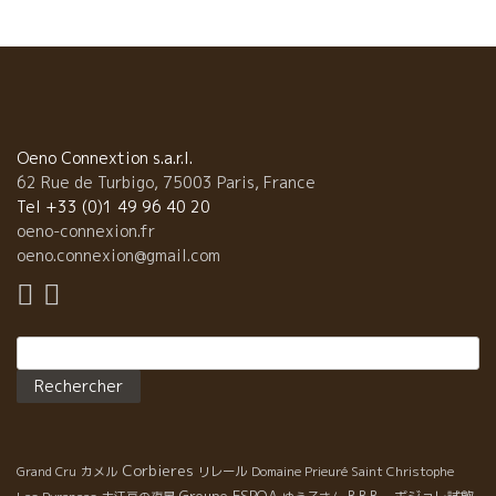
ベントになっている。最初は内輪的な会だった。 このイベントの
お陰で自然派ワイン全体の品質が向上した。 何故ならこの会には
自然派の重鎮から新人まで幅広く集まってくる。 それまで孤立し
ていた醸造家たちが、この機に多くの醸造上の問題点などの情報
交換ができたからだ。自然派ワインから還元臭が消えたり、限り
なくクリアになってきたのはこのお陰だ。 ある意味で癖のある自
然派の人達が、これだけ多く集まったのは、多くの人から愛され
Oeno Connextion s.a.r.l.
ているカトリーヌの持つ明るさと人徳パワーだ！ 活気と笑顔が絶
62 Rue de Turbigo, 75003 Paris, France
えない ブルトンの収穫には多くの熱狂的ファンが集まってくる。
Tel +33 (0)1 49 96 40 20
元パイロット、映画業界人、アメリカのボストンから女性ソムリ
oeno-connexion.fr
エ、薬剤師、ブルターニュのワイン屋などフランス中、世界中か
oeno.connexion@gmail.com
らやってくる。 一年の大切な収穫の時期を大切な人達と喜びを分
かち合いながらひと房ひと房を心をこめて収穫していく。 ブルト
ン・カベルネ・フラン０９収穫レポート
Rechercher :
Corbieres
Grand Cru
カメル
リレール
Domaine Prieuré Saint Christophe
Groupe ESPOA