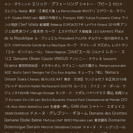
エリック・プフェーリング
シャトー・プピーユ
ャン・ダヴィッド
セロス・
ミレジム
Nadja
東京・江東区大島
La Pierre chaude
中川マリ
エドワール・ラフィ
ット
Osaka IMAO san
福岡の今尾さん
François RIBO
Yukiya Fujiwara
Chéna
ワイ
Chef Ishida
2018年アン
ン小売店
桜満開
Rebecca
ESPOAたけや
Le P'tit Pinard
ジェ自然派ワイン見本市
Place
カーヴ・エステザルグ
大榮産業
LES GAMAYS
de la République
President FUJITA
ル・ブリュエル
オルヴォー社の田中さん
セ
ロス
Villefranche
Carole de La Nautique
カーヴ・マドレーヌ
大江さん
レストラン
コルビエール
レミー・ス
「エル・ギンジョレール」
Tokyo Nagoya
コルナス
リエ
Domaine Olivier Cousin
VINISUD
アントニー・テヴェネ
Sancerre
Graena
東京世田谷区・ナカモトさん
ラヴェニールの大園さん
Renaissance des
Nomura
AOC
Nuits Saint Georges 1er Cru Aux Argillas
キューヴェ「和」
Unison Suwa
Chenas
BEAUJOL'ART
東京・文京区
サンジョゼフ
お正月2019年
フレッド
Bisstro Italien Restaurant GUCITE
ルージュ・フイユ・ド・ポール・ウ
南仏
ジェンヌ1994年
Marugo Groupe
キンタ・ド・ナポル
ハヤリテラス
松尾シェ
フ
Ecrivain Vin LIN san
Bistro Buvards
France Foot Championne de Monde
ロワ
Aux Amis Komatsu san
GAN chan
シャトー・エギュイユ
−ル
生産者一押し
ドメーヌ・グレゴリー・ギヨーム
Domaine des Griottes
YANN DURIEUX
Domaine
Domaine Elodie Balme
BMO Masako san
Matsuo chef
東京調布
Dominique Derain
Meryl et Géraldine Croizier
ドメーヌ・ド・レグリエール