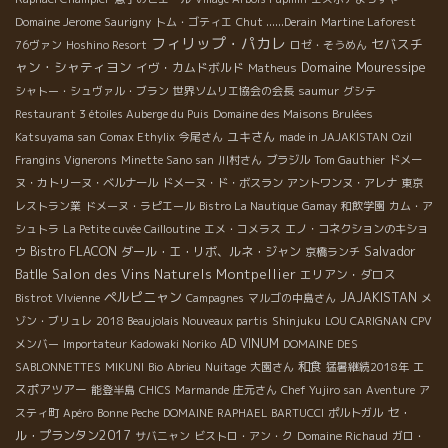
Domaine Jerome Saurigny
トム・ゴティエ
Chut ......Derain
Martine Laforest
フィリップ・パカレ
セバスチ
76ヴァン
Hoshino Resort
ロゼ・そうめん
ャン・シャティヨン
Domaine Mouressipe
イヴ・カムドボルド
Matheus
シャトー・シュヴァル・ブラン
世界ソムリエ協会の会長
saumur
グシテ
Restaurant 3 étoiles Auberge du Puis
Domaine des Maisons Brulées
ユキさん
Katsuyama san
Comax Ethylix
今尾さん
made in JAJAKISTAN
Ozil
Frangins Vignerons
Minette Sano san
川村さん
ブラジル
Tom Gauthier
ドメー
ヌ・カトリーヌ・ベルナール
ドメーヌ・ド・ボスラン
アントワンヌ・アレナ
東京
レストラン業
ドメーヌ・ラピエール
Bistro La Nautique
Gamay
和飲学園
カム・ア
シュトラ
La Petite cuvée Cailloutine
エメ・コメラス
エノ・コネクションのキショ
Salvador
Bistro FLACON
ダール・エ・リボ、ルネ・ジャン
ウ
京橋ランチ
Batlle
Salon des Vins Naturels Montpellier
エリアン・ダロス
ペルピニャン
JAJAKISTAN
Bistrot VIvienne
Campagnes
マルゴの中島さん
メ
ゾン・ブリュレ
2018 Beaujolais Nouveaux partis
Shinjuku
LOU CARIGNAN
CPV
AD VINUM
メンバー
Importateur Kadowaki Noriko
DOMAINE DES
和食
エ
SABLONNETTES
MIKUNI
Bio
Abrieu
Nuitage
大園さん
猛暑継続2018年
スポアツアー
能登半島
CHICS
Marmande
庄元さん
Chef Yujiro san
Aventure
ア
セ・
スティ町
Apéro
Bonne Peche
DOMAINE RAPHAEL BARTUCCI
ポルトガル
ル・プランタン2017
サバニャン
ビストロ・アン・ク
Domaine Richaud
ガロ・