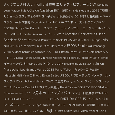
Jean Foillard
エリック・ピファーリング
グラエナ村
麻美
さん
Domaine
Côte de Castillon
Jean Maupertuis
横浜・緑区
vins de mes amis
2018年収穫・
リショーム
エスポアよろずやユキ子さん
小林康弘さん
2018年11月伊藤日本ハード
Jun san
スケジュール
文芸社
Kagami de Jura
モンドゥーズ・トラディション
マルセル・エ・クレール・リシ
2003年
Harrys Bar Paris
レ・グラン・ヴェール
ョー
Domaine Charlotte et Jean
ベレール
Bistro Aux Amis
アエラシオン
vin
Baptiste Sénat
Raymond
Pourriture Noble
PARIS 2019
マルク
La Begou
nature
ESPOA Shinkawa
Allez les Verres
観光
ヴォドピヴェック
Vendange
2018 Aligoté Derain et Altaber
メリ・メロ
Restaurant Le Petit Commerce
グッ
トドール
Nozaki Wine Shop
vin rosé
Yokohama Midori-ku
Brouilly 2013
Sendai
Rhône sud
Julien
イーストライン社
Pleine Lune
Millésime Bio 2018
2017
Mareschal
Festivin
Les Grands Verres 2018 Paris
アルノ・カッシーニ
Iidabashi Méli Mélo
コサール
Ebisu
Bistro UN COUP
フローランス
ドメーヌ・ル・
スカラベ
Côtes Rotie
Nishi san
ワインの歴史
François Ecot
ラ・シャンブル・ノ
René Mosse
coinstot vino
ワール
Domaine Geschickt
ガヌヴァ醸造元
Station
ワイン見本市「アンディジェンヌ」
Shinosaka
Red
日仏商事
DOMAINE
PARTIDA CREUS
ジャ
DE L'ECHALIER
シュッ・・・・・ドゥラン
アシニャン
ン・ポール・ドーマン
Ryo-san
ドメーヌ・デ・サブロネット
居酒屋・ユメキチ
Ｃave Fujiki
神田
赤間さん、藤山さん
Ginza bistro PAUL
Alma Matert
Sans