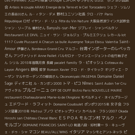
B.B.B. ボジョレ試飲
Les Pyrenees
大江戸の夜景
ゆう子さん
会
Arbois
le couple ARAKI
Energie de la Terre et le Ciel
Torocadero
シェフ・ソムリ
野村ユニソン社長
エの長谷川さん
ル・ｒタン・デメ
クロ・バケ
Paris
République
ロゼ
イヤン・ド・リュ
Fête du Vin Nature
大阪自然派ワイン大試飲会
Banyuls-sur-Mer
シャン・リーブル
植村さん
ジブレイ・シャンベルタン
Restaurant LE DIVIL
ニュイ・サン・ジョルジュ・プルミエクリュ
レカール lot
Tokyo Ebisu
Saint-
1117
Cuvée Plussard
A Chacun sa bulle
Auvergne
Valentia
台湾インポーターのレベッカ
Amour
伊藤さん
Bordeaux Grand Cru
マルゴー
さん
アンヴァリッド
Anne Paillet
バルセロナ・ワインエージェントの佐竹裕子さ
ラ・ピオッシュ
ん
シリル
2018年皆既月食
長崎
pacalet familly
Coteaux du
Angers
静岡
Layon
哲学
Romain
Xavier
クロ・ド・タイラック
オリヴィエ・ク
Domaine Daniel
ーザン
マルヤガーデンズの柳田さん
Okonomiyaki PASEMIA
Sage
ディオニ社
トマ・ピコ
Nîmes
ル・カンボン2008
Saint Aubin 1er Cru
ブルゴーニュ
アヴィタル
OFF DE OUFF
Bistro Paris NOUVELLE MAIRIE
restaurent Chateaubriand
Marie-lo de l'Anglore
モペルチュイ・ネイルプラージ
エドワード・ラフィット
女子会
ュ
Domaine Coudoulet
ポンポワ2015年
フラ
ンス猛暑2018年
Matsui
ブノワ
ビオトップワイン
カベルネ・フラン2007
Okada
モルゴン村
マルク・ぺノ
ＥＳＰＯＡ
Hiroshi san
Château Cheval Blanc
モルゴン
DOMAINE FRANCOIS SAINT-LO
剣道八段・好村兼一
ラ・キューヴ
イタリア
マコン
ピ
ェ・ドゥ・シャ
BEAUJ'ALL'WINS
マッシモとアントネッラ