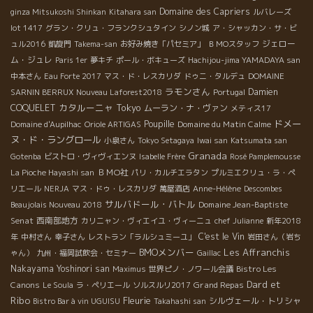
Domaine des Capriers
ginza Mitsukoshi Shinkan
Kitahara san
ルバレーズ
lot 1417
グラン・クリュ・フランクシュタイン
シノン城
ア・シャッカン・サ・ビ
ジェロー
ュル2016
凱旋門
Takema-san
お好み焼き「パセミア」
ＢＭОスタッフ
ム・ジュレ
Paris 1er
夢キチ
ポール・ボキューズ
Hachijou-jima YAMADAYA san
中本さん
Eau Forte 2017
マス・ド・レスカリダ
ドゥニ・タルデュ
DOMAINE
ラモンさん
Damien
SARNIN BERRUX
Nouveau Laforest2018
Portugal
カタルーニャ
Tokyo
COQUELET
ムーラン・ナ・ヴァン
メティス17
ドメー
Poupille
Domaine du Matin Calme
Domaine d'Aupilhac
Oriole ARTIGAS
ヌ・ド・ラングロール
小泉さん
Tokyo Setagaya
Iwai san
Katsumata san
Granada
Gotenba
ビストロ・ヴィヴィエンヌ
Isabelle Frère
Rosé Pamplemousse
ＢＭО社
La Pioche Hayashi san
パリ・カルチエラタン
プルミエクリュ・ラ・ペ
リエール
NERJA
マス・ドゥ・レスカリダ
萬屋酒店
Anne-Hélène
Descombes
サルバドール・バトル
Domaine Jean-Baptiste
Beaujolais Nouveau 2018
Senat
西南部地方
カリニャン・ヴィエイユ・ヴィーニュ
chef Julianne
新年2018
C'est le Vin
年
中村さん
幸子さん
レストラン「ラルシュミーユ」
岩田さん（岩ち
BMOメンバー
Les Affranchis
ゃん）
九州・福岡試飲会・セミナー
Gaillac
Nakayama Yoshinori san
Bistro Les
Maximus
世界ピノ・ノワール会議
Dard et
Canons
Grand Repas
Le Soula
ラ・ペリエール
ソルスルリ2017
Ribo
Fleurie
シルヴェール・トリシャ
Bistro Bar à vin UGUISU
Takahashi san