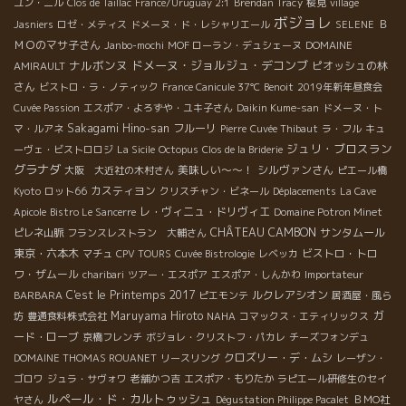
ユン・ニル
Clos de Taillac
France/Uruguay 2:1
Brendan Tracy
桜見
village
ボジョレ
Ｂ
Jasniers
ロゼ・メティス
ドメーヌ・ド・レシャリエール
SELENE
ＭＯのマサ子さん
Janbo-mochi
MOF ローラン・デュシェーヌ
DOMAINE
ナルボンヌ
ドメーヌ・ジョルジュ・デコンブ
ピオッシュの林
AMIRAULT
さん
ビストロ・ラ・ノティック
France Canicule 37℃
Benoit
2019年新年昼食会
Cuvée Passion
エスポア・よろずや・ユキ子さん
Daikin Kume-san
ドメーヌ・ト
Sakagami Hino-san
フルーリ
マ・ルアネ
Pierre
Cuvée Thibaut
ラ・フル
キュ
ジュリ・ブロスラン
ーヴェ・ビストロロジ
La Sicile
Octopus
Clos de la Briderie
グラナダ
美味しい～～！
シルヴァンさん
大阪 大近社の木村さん
ピエール橋
カスティヨン
Kyoto
ロット66
クリスチャン・ビネール
Déplacements
La Cave
レ・ヴィニュ・ドリヴィエ
Apicole
Bistro Le Sancerre
Domaine Potron Minet
CHÂTEAU CAMBON
サンタムール
ピレネ山脈
フランスレストラン 大輔さん
東京・六本木
ビストロ・トロ
マチュ
CPV TOURS
Cuvée Bistrologie
レベッカ
ワ・ザムール
charibari
ツアー・エスポア
エスポア・しんかわ
Importateur
C'est le Printemps 2017
ルクレアシオン
BARBARA
ピエモンテ
居酒屋・風ら
Maruyama Hiroto
ガ
坊
豊通食料株式会社
NAHA
コマックス・エティリックス
ード・ローブ
京橋フレンチ
ボジョレ・クリストフ・パカレ
チーズフォンデュ
クロズリー・デ・ムシ
DOMAINE THOMAS ROUANET
リースリング
レーザン・
ゴロワ
ジュラ・サヴォワ
老舗かつ吉
エスポア・もりたか
ラピエール研修生のセイ
ルペール・ド・カルトゥッシュ
ヤさん
Dégustation Philippe Pacalet
ＢＭО社