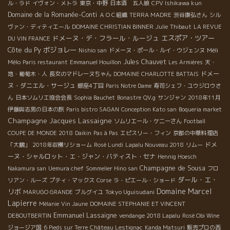
ル・ラド
イヴォン・メトラ
東京・中野
日本酒 五人娘
CPV Ishikawa kun
Domaine de la Romanée-Conti
ＡＯＣ組織
TERRA MADRE
渋谷康弘さん
シル
ヴァン・ディティエール
DOMAINE CHRISTIAN BINNER
Julie
Thibaut
LA REVUE
ドメーヌ・デ・フラール・ルージュ
エスポア・ツアー
DU VIN FRANCE
Côte du Py
ボジョレー
Méli
Nishio san
ドメーヌ・ポール・ルイ・ウジェンヌ
Mélo
Jules Chauvet
Paris restaurant
Emmanuel Houillon
Les Armières
天・
ドメー
地・葡萄木・人
長女のマドレーヌちゃん
DOMAINE CHARLOTTE BATTAIS
ヌ・ダニエル・サージュ
銀座4丁目
Paris Notre Dame
寿司シェフ・ユウジロウさ
ん
日本ソムリエ協会会長
Sophia Bauchet
Bonastre
QV.g
サンジャン
2018年11月
伊藤與志男の日本の旅
Paris bistro SAGAN
Conception Kato san
Boqueria market
Champagne Jacques Lassaigne
ソムリエール・ケニーさん
Football
COUPE DE MONDE 2018
Daikin
Pas à Pas
エピスリー・フィン
京都の中華料理店
ドメ
「大鵬」
2018年収穫リショーム
Rosé Lundi
Lapalu Nouveau 2018
リムー
ーヌ・シャルロット・エ・ジャン・バティスト・セナ
Hennig Hoesch
Champagne de Sousa
Nakamura san
Uemura chef
Sommelier Hino san
フロ
ダール・エ・
リアン・ルーズ
プティ・マックス
Corse
ラ・ピエール・ショード
Domaine Marcel
リボ
Tokyo Uguisudani
MARUGO GRANDE
ブルグイユ
Lapierre
Mélanie
Vin Jaune
DOMAINE STEPHANIE ET VINCENT
Emmanuel Lassaigne
DEBOUTBERTIN
vendange 2018 Lapalu
Rosé Obi Wine
ジョージア国
6 Pieds sur Terre
Château Lestignac
Kanda Matsuri
販売プロの西