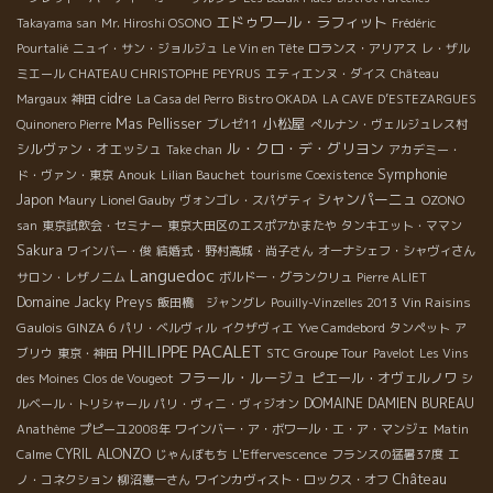
エドゥワール・ラフィット
Takayama san
Mr. Hiroshi OSONO
Frédéric
Pourtalié
ニュイ・サン・ジョルジュ
Le Vin en Tête
ロランス・アリアス
レ・ザル
ミエール
CHATEAU CHRISTOPHE PEYRUS
エティエンヌ・ダイス
Château
cidre
Margaux
神田
La Casa del Perro
Bistro OKADA
LA CAVE D’ESTEZARGUES
小松屋
Mas Pellisser
Quinonero Pierre
ブレゼ11
ぺルナン・ヴェルジュレス村
ル・クロ・デ・グリヨン
シルヴァン・オエッシュ
Take chan
アカデミー・
Symphonie
ド・ヴァン・東京
Anouk
Lilian Bauchet
tourisme
Coexistence
シャンパーニュ
Japon
Maury
Lionel Gauby
ヴォンゴレ・スパゲティ
OZONO
san
東京試飲会・セミナー
東京大田区のエスポアかまたや
タンキエット・ママン
Sakura
ワインバー・俊
結婚式・野村高城・尚子さん
オーナシェフ・シャヴィさん
Languedoc
サロン・レザノニム
ボルドー・グランクリュ
Pierre ALIET
Domaine Jacky Preys
Vin Raisins
飯田橋 ジャングレ
Pouilly-Vinzelles 2013
Gaulois
GINZA 6
パリ・ベルヴィル
イクザヴィエ
Yve Camdebord
タンペット
ア
PHILIPPE PACALET
STC Groupe Tour
ブリウ
東京・神田
Pavelot
Les Vins
フラール・ルージュ
ピエール・オヴェルノワ
des Moines
Clos de Vougeot
シ
DOMAINE DAMIEN BUREAU
ルベール・トリシャール
パリ・ヴィニ・ヴィジオン
Anathème
プピーユ2008年
ワインバー・ア・ボワール・エ・ア・マンジェ
Matin
CYRIL ALONZO
Calme
じゃんぼもち
L'Effervescence
フランスの猛暑37度
エ
Château
ノ・コネクション
柳沼憲一さん
ワインカヴィスト・ロックス・オフ