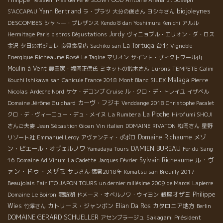
biojoleynes
Yann Bertrand
S'ACCAPAU
ラ・プラツ
大分の俊さん
ヨシキさん
DESCOMBES
シャトー・プレザンス
Kendo 8 dan Yoshimura Kenichi
アルル
Jordy
Hermitage
Paris bistros Dégustations
ヴィニョブル・エリオン・ダ・ロス
La Tortuga
台北
金沢
夕日のボジョレ
良質食品店
Sachiko san
Vignoble
Richeaume Rosé
Energique
Le Tagine
マリオン
サイント・ヴィクトワール山
Moulin à Vent
農業家・福岡正信氏
ミネットの鈴木さん
Lurons
TEMPETE
Calim
Malaga
Pierre
Kouchi Ishikawa san
Canicule France 2018
Mont Blanc
SILEX
Nicolas
Ardeche Nord
ケケ・デコンブ
Cruise
ル・クロ・デ・トレイユ
イザベル
カーヴ・フジキ
Domaine Jérôme Guichard
Venddange 2018 Christophe Pacalet
La Rumbera
La Pioche
クロ・デ・ヴィーニュー・デュ・メイヌ
Hirofumi SHOJI
さんご夫妻
Jean Sébastion Gioan
Vin italien
DOMAINE RIVATON
松岡さん
星野
Domaine Richaume
メゾ
リゾート社
Emmanuel Leroy
アヴァンティ・ポポロ
ン・ピエール・オヴェルノワ
DAMIEN BUREAU
Yamadaya Tours
Fer du Sang
ル・ヴ
Sylvain Richeaume
16
Domaine Ad Vinum
La Cadette
Jacques Février
ァン・ドゥ・メザミ
サラさん
猛暑2018年
Komatsu san
Brouilly 2017
Beaujolais Fair
ITO JAPON TOURS
un dernier millésime 2009 de Marcel Lapierre
銀座オザミ
Philippe
Domaine Le Boiron
諏訪湖
ドメーヌ・オベルノワ・ウイヨン
Wies
カトリーヌ・ジャンボン
Elian Da Ros
カタロニア地方
竹澤さん
Berlin
DOMAINE GERARD SCHUELLER
Sakagami Président
アセンブラージュ