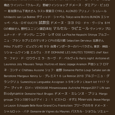
ドメーヌ・ダミアン・ビュロ
橋店
ワインバー「クルーズ」
野崎ワインショップ
ー
彫刻家の山下亮太さん
ラスト営業日
CYRILL ALONZO
ブリュノ・シュレール
Ishibashi san
La Boème
ダヴィッド・シャペル
Tokyo wine Bistro BUNON
エシャ
試飲会
ドメーヌ・ヨヨ
ッペ・ベル・ロゼ
GUCITE
クロ・ドゥ・ヴージョ
ＢＭ
マルセル・ラピエ－ル
野村ユニソン諏訪本社
Оの桐谷さん
ヴァンサン
プロ
ニコラ・レオ
ムナード・デ・ザングレ
OSE
La Pioche Hayashi Shinya
ブルゴー
ニュ・ブラン
カプリエのマリオン
CPVの石川君
Sebastien Dervieux
北原さん
Miho
アルボワ・ピュピラン村
サラ
台湾インポーターのバーバラさん
東京・神田・
リショームワイン会
エルヴェ・スオ
DOMAINE LES HAUTES TERRES
chef Xavi
ラ・フォン・ド・ロりヴィエ
ラ・カーヴ・ド・ベルヴィル
Paris night
Antoine et
Laurence Joly
Mauvais Temps
Huitres et blanc
cepage Aramon
戸田シェフ
ロマ
ネ・コンティ
Château Ausone
シェフ・紺野
Domaine Patte Loup
Satake san de
ブルゴーニュ・グ
Barcelone
Margaux
Kenny
レ・プレミス１６
La Remise 2018
ランクリュ
Sumeshiya
ツ
Languedoc Assignan
トラモンタン
L'écart lot 1117
アー
プイッチ・ロドー
VENSKAB
Minamiosawa
Autriche
Morgon2017
LIN san
Biodynamie
ドメーヌ・ミレンヌ・ブリュ
Domaine Haut Brugas
Margo
Minervois
groupe
フランス対ウルグアイ：２：１
ビストロ・オザミ
Brave Margo
Le Layon
Echappée Belle Rose
Grand Cru Frankstein
ブジーグのカキ
ドメーヌ・
シャルロット・バテ
Domaine de Vignes du Maynes
パスカル・ショワム
ソミュー