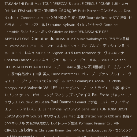
TAKAHASHI
Petit Max
TOUR REBECCA
Bistro LE CERCLE ROUGE
九州・大分
Espagne
La Dive
Pet Nat
l'Estrada
東京・築地場外
Petit Pierre
へニングさん
Jerome SAURIGNY
Bouteille
Concorde
桜・花見
Tours de Groupe STC
移動
セ
Domaine Sylvain Bock
パラメール・ア・ボワール
ガイヤック
Domaine
Olivier de Nice
Lammidia
シルヴァン・ボック
RENAISSANCE DES
Domaine du possible
APPELLATIONS
Couple Wakabayashi
アラモン品種
ブルノ・デュシェンヌ
Millesime 2017
アン・メ・フェ・スキル・トゥ・プレ
ド
メーヌ・ド・レキュ
SILEX Sauvignon 2016
Méditerranée
サーヴィスのアナ
BMO Seiko san
Château Cambon 2017
キューヴェ・ル・ラン・デュ・メルル
ゴーさん
DEGUSTATION BEAUJOLOISE
ラヴニールの大園さん
石川亜樹則
ラピエ
ール家の自然派ワイン祭
美人
Cuvee Printemps
ロペラ・デ・ヴァン
ブルイ
ラ・ヴ
ィエイユ・ジュリアンヌのジャンポール
Jean-Dominique CASSINI
Tsuchida
Valentin VALLES
ラピエール家
Morgon 2016
TF1
ケヴィン・デコンブ
ボジョ
フィリップ・ヴァイス
Eau Forte
レブラン
サロン・ビオ・トップ
ジャック・フ
Jean-Paul Daumen
ティ
ェヴリエ
Double ZERO
Henind
ピザ店 ロバ・セリア
エリー・フォレスチエ
Saint Michel
マクシマス
Sena
Paris KUNITORA UDON
ESPOAよろずや
Solutré
オリヴィエ
Les Maù
土佐
châtaignier de 600 ans
長崎ア
ンペキャブル
大阪の今尾さん
レストラーダ地域
Pommard Premier Cru
VINI
La Loire
CIRCUS
赤
Christian Binner
Jean-Michel Lasbouygues
ル・セクスタン