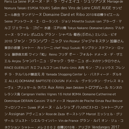
ドメーヌ・ド・ラ・ヴィエイユ・ジュリアンヌ
Paris La Seine
Mariage de
CAVE AUGE
Salon des Vins de Loire
Nomura Takaki
ESPOA TOURS
サンピ
Domaine Dard et Ribo
サンドリーヌ
エール教会
2018年収穫ラピエール
Seine
アントワーヌ・エ・ローランス・ジョリ
Minette Suzuki san
ブラーヴ・マ
ジェラール・ゴビー
Domaine Léonis
ルゴ
水道・江戸川橋
Tokyo Nakano
マルテ
アラン・シャペル
葡呑(ぶのん)
ィーヌ・ラフォレ
ポムロル
ミレジム・ビオ
ジャン・フランソワ・ニック
ジャジャキスタン
加藤さん
2018
Vin Picoeur
東京の夜景
シャトー・カッシーニ
chef Youji Suzuki
モンブラン
ステファン・ロッ
オー・フォルト
シェ
藤原俊太郎
ワイン「和」
Reino
フリダ
ドメーヌ・デ・ザミ
Anjou
シャンパ－ニュ・ジャック・ラセ－ニュ
エル
ボーヌのケンタロウさん
RINCE GUERLUT
カエフェルコフ
Les Etats-Unis
お肉
モン・ブリュリウス
フレン
チ
ラ・タルバルド醸造元
月
Yamada Shopping Center
レ・バスティード・ダルキ
DOMAINE BAPTISTE COUSIN
エ
ALLIQ
ドメール・ヴァランタン・ヴァレス
キュ
Aux Amis
トロワザム−ル
ーヴェ・プリュサール
タパス
Jean Delobre
カンヌの
レランス島
Carignan Vieilles Vignes 16
Hotel BOMA
Domaine Catherine et
Dominique DERAIN
Cassini
マルティーヌ
Hayashi de Pioche
Ginza
Paul Bocuse
ドメーヌ・ムレシップ
フィロソフィー
Suwa
パリのビストロ・シャトーブリア
Assignan
ン
アヴィニョン
Rose de Zaza
オーストリア
Marcel
ミッシェル・グリ
グラン・ルパ
ザール
ジュスト・シエル
ワインバー
Vin de France
オン・ジュ・コ
Vendanges 2017
ネクション
シャトー・メレ２００２
収穫2018年・アリゴテ