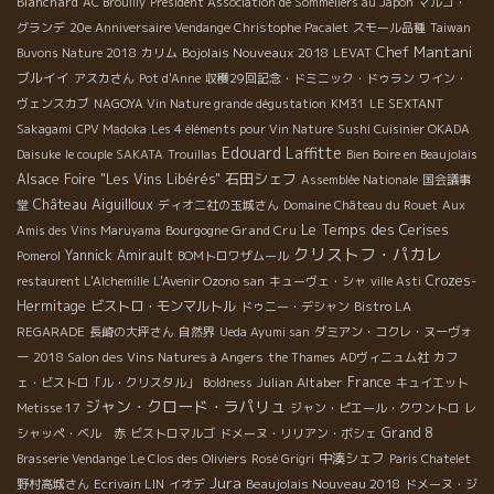
Blanchard
AC Brouilly
Président Association de Sommeliers au Japon
マルゴ・
グランデ
20e Anniversaire Vendange Christophe Pacalet
スモール品種
Taiwan
Chef Mantani
Bojolais Nouveaux 2018
Buvons Nature 2018
カリム
LEVAT
ブルイイ
アスカさん
Pot d'Anne
収穫29回記念・ドミニック・ドゥラン
ワイン・
ヴェンスカブ
NAGOYA Vin Nature grande dégustation
KM31
LE SEXTANT
Sakagami
CPV Madoka
Les 4 éléments pour Vin Nature
Sushi Cuisinier OKADA
Edouard Laffitte
Daisuke
le couple SAKATA
Trouillas
Bien Boire en Beaujolais
石田シェフ
Alsace Foire "Les Vins Libérés"
Assemblée Nationale
国会議事
Château Aiguilloux
堂
ディオニ社の玉城さん
Domaine Château du Rouet
Aux
Le Temps des Cerises
Bourgogne Grand Cru
Amis des Vins Maruyama
クリストフ・パカレ
Yannick Amirault
Pomerol
BOMトロワザムール
Crozes-
restaurent L'Alchemille
L'Avenir Ozono san
キューヴェ・シャ
ville Asti
Hermitage
ビストロ・モンマルトル
ドゥニー・デシャン
Bistro LA
REGARADE
長崎の大坪さん
自然界
Ueda Ayumi san
ダミアン・コクレ・ヌーヴォ
ー
2018 Salon des Vins Natures à Angers
the Thames
ADヴィニュム社
カフ
Julian Altaber
France
ェ・ビストロ「ル・クリスタル」
Boldness
キュイエット
ジャン・クロード・ラパリュ
Metisse 17
ジャン・ピエール・クワントロ
レ
Grand 8
シャッペ・ベル 赤
ビストロマルゴ
ドメーヌ・リリアン・ボシェ
中湊シェフ
Brasserie Vendange
Le Clos des Oliviers
Rosé Grigri
Paris Chatelet
Jura
Beaujolais Nouveau 2018
野村高城さん
Ecrivain LIN
イオデ
ドメーヌ・ジ