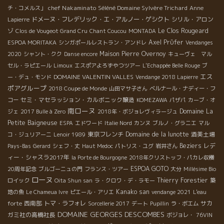
chef Nakaminato
Séléné Domaine Sylvère Trichard
チ・コメルス」
Anne
ドメーヌ・フレデリック・エ・アルノー・ゲシクト
シリル・アロン
Lapierre
ゾ
Le Clos Rougeard
Clos de Vougeot Grand Cru
Chant Coucou
MONTADA
Axel Prϋfer
ESPOA MORITAKA
シンガポールレストラン・アンドレ
Vendanges
Maison Pierre Overnoy
2020
シャント・クク
Danse encore
キューヴェ マル
セル・ラピエール
Limoux
エスポアよろずやつツアー
L'Echappée Belle Rouge
ブ
エス
DOMAINE VALENTIN VALLES
ー・デュ・モンド
Vendange 2018 Lapierre
ポアグループ
2018 Coupe de Monde
山田マサ子さん
ベルナール・ナディー・フ
セミ・マセラッション・カルボニック醸造
コー
KOMEZAWA
パザパ
カーブ・オ
南ローヌ
Domaine La
ジェ
2017 Bulle à Zero
2018年・ボジョレヴィラージュ
Petite Baigneuse
ESPA
エドワード
Italie Nord
カンヌ
ブルノ・グラニエ
マル
東京フレンチ
Domaine de la lunotte
酒美土場
コ・ジュリアーニ
Lenoir 1989
Beziers
レデ
Pays-Bas
Gerard
シェフ・丈
Haut Medoc
パトリス・ユグ
岩井さん
ィー・シャスラ2017年
la Porte de Bourgogne
2018年クリストッフ・パカレ収穫
ESPOA GOTO
20周年記念
ブルゴーニュの門
フランス・ツアー
大分
Millésime Bio
ローヌ
Thierry Forestier
ロイック
Oita Shun san
ラ・クロワ・デ・ラモー
築
Kanako san
地の魚
Le Chameua Ivre
ピエール・アリエ
vendange 2021
L'eau
西南部
トマ・ラフォレ
サカ
forte
Sorcellerie 2017
デート
Pupillin
ラ・ボエム
DOMAINE GEORGES DESCOMBES
ガミ社の高橋社長
ボジョレ・
76VIN