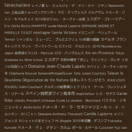
Sénèchalière
レイノ君
レ・ミュルジェ・デ・ドン・ドゥ・シヤン
Nakamoto
san
土佐山田ショッピングセンター
デビ・ディヴェルス
ジルアザム
ドメーヌ・ジ
エスポア・ゴトーツアー
ャン・モペルチュイ
2018年ボジョレ・ヌーヴォー出荷
Eric
Ooita
Bistro MARMITE
cuvée Marcel Lapierre
DOMAINE ANDRE ET
montagne Sainte Victoire
MIREILLE TISSOT
ドミニック・べリュアール
カベルネ フラン
Terroir
シャンボル・ミュージニ・プルミエクリュ
10年間の感謝
モトックス
サント・ヴィクトワール
ビストロ・マルミット
2018 Nouveaux au
Aix-en-Provence
Japon
自然派ビストロ・Matsuki
ロセ・パンプルムス
Tokyo
エスポア
Arakawa-ku
Wine School
お好み焼き「きじ」
ヴァンサン・ガレタ
リヨ
Domaine Jean-Claude Lapalu
ンの石田シェフ
ラパリュ・ヌーヴォー2018
Taiwan la
年
Stéphanie Roussel
DomainePhilippeTessier
Sete
Julien Courtois
Deuxième Dégustation de Vin Nature
日本レストランびそう
JEAN LOUIS
POUDOU
Soleil Couchant
オルガンの紺野真シェフ
ジェイ・アール・フレッシュネ
スペイン自然派ワイン見本市
Garde
ス・リテール
Importateur
レミ・セデス
Robe
パスカル・シモ
stands
President Ishikawa
Cuvée Le Jambon・Blanchard
ドメーヌ・ド・ラ・セネシャリエール
ニュッティ
Akiko Goto
シ・ヌ・パ
Domaine Anthony Thevenet
Camille Lapierre
ルリオン・カリニャン
メゾン・
ジョンヌ
カシェットのまさシェフ
M. Bispalie
2018年収穫・デコンブ
Fukuoka
ドメーヌ・デュ・マタン・カルム
Kurume
ポール・ルデール
Cuisinier Yuji san