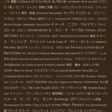
Le Bout du Monde
ール
感動
Confianza 2016
Jeroboam
Paris en août
ビスト
ロ「俊」
ロニス・エトワレ
若林ご夫妻
パリ・レピュブリック
ビストロ・ワインバ
ジェローム・ソリーニ
ー・ウグイス
寿司・刺身
Ghislaine Descombes
ホップラ
Rose
restaurant TAIHOU
サぺルリ・ポペット
田所オーナー
ローラン・エルラン
ドメーヌ・ニコラ・カルマラン
Bistro Poulpe
Languedoc-Roussillon
ジャン
Oriol
ル・カゾ・デ・マイヨル
ピエール・ロビノ
2300年の杉の木
FOODAL
ARTIGAS
ドメー
オフ
シェフ・リョウさん
2021
Tokyo Koto-ku Oshima
愛知
ヌ・フィリップ・ヴァレット
Lac de Suwa
オ・プティ・ボンヌール
Iidabqshi
Ivo Ferreira
Méli Mélo
石川アキノリ
パリ・ビストロ・サガン
ESPOAかまたや
Barcelone
エスポア・ しん
Mr. Yasuhiro Shibuya
Beaujolais Nouveau2017
かわ
Bistro Passion et Nature
Goutte d’Or
シャルル・アズナヴール
モトクッス
Andalousie
La Colline Inspiré
Arnaud Combier
東京・豊洲・AOKI
LE PRE
La
VERRE
Rémy et Olivier
マルゴグループ
La Cave de Belleville Paris20e
Chambre Noire Paris 11e
ジュヴレイ・シャンベルタン2015年
Orveaux Tanaka
Eastline
san
リュペール・ルロワ
Clos des Vignes du Maynes
Strohmeier
天と地
Yuki san
のエネルギー
ビム
Poupille 2008
イタリアのシシリア島
Yamada Kyouji
san
ワインバー・ヴィノヴェリータス
東京神田・リショームワイン会
カリピージュ
ドメーヌ・ル・ブ・デュ・モンド
Vendange 2017
グランクリュ街道
Marc Pesnot
Restaurant En Mets Frais Ce Qu'Il Te Plaît
Kiji Okonomiyaki
ジュリアン・マレシャル
南フランス
ダヴィデ・ジェンティエ
コンセプション・