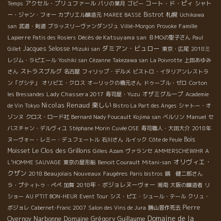
アクセル・プリュファール
コート・ド・ピィ
Temps
パリの葉月
ゴビー
シャト
Bistrot
札幌
ー・ジャン・フォー
カプリエル醸造元
MAREE BASSE
Uchikawa
Famille
san
武道・剣道
ブラッスリーヴァンダンジュ
Villié-Morgon
Provoke
Lapierre
Décès de Katsuyama san
Patis des Rosiers
ＢＭОの聖子さん
Paul
ダミアン・ビュロー
Jacques Selosse
Gillet
Mizuki san
東京・広尾
2018ミ
レジム・ラピエール
Yoshiki san
Cézanne
Takezawa san
La Poivrotte
上田あゆみ
ストラスブルグ
さん
名古屋
フィリップ・デルメ
ビストロ・イタリアンレストラ
ン「グシテ」
オリビエ・クロス
オーリックの橋元さん
ドゥーブル・ゼロ
Corton
Lady Chassera 2017
オザミグループ
les Bressandes
寿司屋・Yuzu
Academie
Nicolas Renaud
楽しい
de Vin Tokyo
Bistro La Part des Anges
シャトー・オ
Manuel
ゾンヌ
クロス・ロード社
Bernard Nady Foucault
Kojima san
ベルリン
セ
バスチャン・デルヴィユ
Stéphane Morin
Cuvée OSE
寿司職人・大田大介
2018年
Bois
ヌーヴォー・レミー・デュフェートル
石川さん
ルイック
Côte de Feule
Le Clos des Grillons
Moisset
Gilles Azam
ヴァランセ
AMMERSCHEWIHR
A
オリヴィエ・
L’HOMME SAUVAGE
東京の屋形船
Benoit Courault
Mitani-san
クザン
2018 Beaujolais Nouveaux
Faugères
Paris bistros
鏡 健二郎さん
2018年・ボジョレヌーヴォー
ラ・プティトゥ・ペペ
加賀
湘南
大阪の醸造者
リ
ショー
AU P'TIT BON-HEUR
Event Tour
シス・ピエ・シュール・テール
クリュ・
Pierre
ボジョレ
Cabernet-Franc 2007
Salon des Vins de Jura
勝山晋作死去
Domaine de la
Narbonne
Domaine Grégory Guillaume
Overnoy