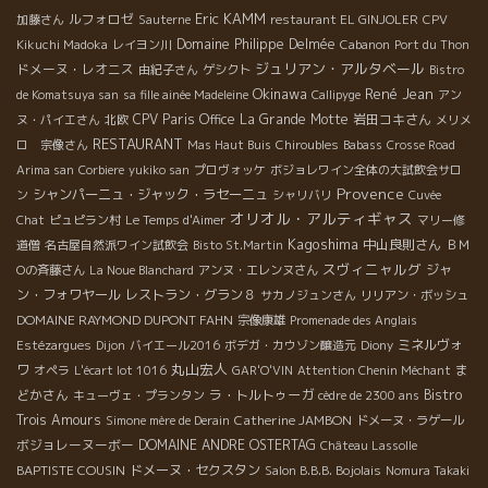
Eric KAMM
ルフォロゼ
加藤さん
Sauterne
restaurant EL GINJOLER
CPV
Domaine Philippe Delmée
Kikuchi Madoka
レイヨン川
Cabanon
Port du Thon
ジュリアン・アルタベール
ドメーヌ・レオニス
由紀子さん
ゲシクト
Bistro
Okinawa
René Jean
de Komatsuya san
sa fille ainée Madeleine
Callipyge
アン
CPV Paris Office
La Grande Motte
岩田コキさん
ヌ・パイエさん
北欧
メリメ
RESTAURANT
ロ 宗像さん
Mas Haut Buis
Chiroubles
Babass
Crosse Road
Arima san
Corbiere
yukiko san
プロヴォッケ
ボジョレワイン全体の大試飲会サロ
Provence
シャンパーニュ・ジャック・ラセーニュ
ン
シャリバリ
Cuvée
オリオル・アルティギャス
Chat
ピュピラン村
Le Temps d'Aimer
マリー修
Kagoshima
中山良則さん
道僧
名古屋自然派ワイン試飲会
Bisto St.Martin
ＢＭ
スヴィニャルグ
ジャ
Оの斉藤さん
La Noue Blanchard
アンヌ・エレンヌさん
ン・フォワヤール
レストラン・グラン８
サカノジュンさん
リリアン・ボッシュ
DOMAINE RAYMOND DUPONT FAHN
宗像康雄
Promenade des Anglais
ミネルヴォ
Estézargues
Dijon
バイエール2016
ボデガ・カウゾン醸造元
Diony
丸山宏人
ワ
ま
オペラ
L'écart lot 1016
GAR'O'VIN
Attention Chenin Méchant
どかさん
ラ・トルトゥーガ
Bistro
キューヴェ・プランタン
cèdre de 2300 ans
Trois Amours
Catherine JAMBON
Simone mère de Derain
ドメーヌ・ラゲール
ボジョレーヌーボー
DOMAINE ANDRE OSTERTAG
Château Lassolle
BAPTISTE COUSIN
ドメーヌ・セクスタン
Salon B.B.B. Bojolais
Nomura Takaki