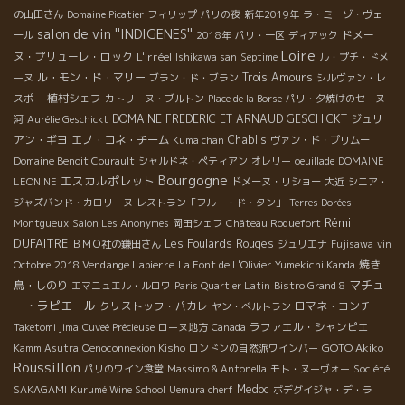
の山田さん
Domaine Picatier
フィリップ
パリの夜
新年2019年
ラ・ミーゾ・ヴェ
salon de vin ''INDIGENES''
ドメー
ール
2018年
パリ・一区
ディアック
Loire
ヌ・プリューレ・ロック
L'irréel
Ishikawa san
Septime
ル・プチ・ドメ
ル・モン・ド・マリー
Trois Amours
ーヌ
ブラン・ド・ブラン
シルヴァン・レ
植村シェフ
スポー
カトリーヌ・ブルトン
Place de la Borse
パリ・夕焼けのセーヌ
DOMAINE FREDERIC ET ARNAUD GESCHICKT
ジュリ
河
Aurélie Geschickt
アン・ギヨ
エノ・コネ・チーム
Chablis
Kuma chan
ヴァン・ド・プリムー
Domaine Benoit Courault
シャルドネ・ペティアン
オレリー
oeuillade
DOMAINE
Bourgogne
エスカルポレット
LEONINE
ドメーヌ・リショー
大近
シニア・
ジャズバンド・カロリーヌ
レストラン「フルー・ド・タン」
Terres Dorées
Rémi
Montgueux
Salon Les Anonymes
岡田シェフ
Château Roquefort
DUFAITRE
Les Foulards Rouges
ＢＭＯ社の鎌田さん
ジュリエナ
Fujisawa
vin
2018 Vendange Lapierre
焼き
Octobre
La Font de L'Olivier
Yumekichi Kanda
マチュ
鳥・しのり
エマニュエル・ルロワ
Paris Quartier Latin
Bistro Grand 8
ー・ラピエール
クリストッフ・パカレ
ロマネ・コンチ
ヤン・ベルトラン
ラファエル・シャンピエ
Taketomi jima
Cuveé Précieuse
ローヌ地方
Canada
GOTO Akiko
Kamm Asutra
Oenoconnexion Kisho
ロンドンの自然派ワインバー
Roussillon
パリのワイン食堂
Massimo & Antonella
モト・ヌーヴォー
Société
Medoc
SAKAGAMI
Kurumé Wine School
Uemura cherf
ボデグイジャ・デ・ラ