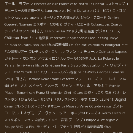
エール・ラフォレ
Encore Canicule France
café-bistro Le Cristal
レストランプロ
Laurence et Rémi Dufaitre
デューサーの柳沼憲一さん
パリ・ビストロ・ゴグ
ットゥ
cavistes japonais
オーリックスの橋元さん
ジャン・クロード
Damien
Coquelet Nouveau
エスポア・なかむら
プティ・ピエール
Coteaux des Quarts
九州
ラ・ピオッシュの林さん
ボジョロワーズ
Le Nouvel An 2019
仙巌園
Château Jean Faux
地酒祭
Importateur Symphonie Free Tasting
Tokyo
Shibuya Koutarou san
2017年の収穫情報
On s'en bat les couilles
Bourgeuil
トー
ヴァン・ナチュール
ハン酒販ツアー
フレデリック・コサール
Quinta de Napoles
シャトー・カンボン
アヴェイロン
AOC
La Robe et le
ルノワール1989年
Palais
フィリップ・ア
Henri-Pierre fils de René Jean
Paris Bistro Dégustation
リエ
BOM Yamada san
パリ・ノートルダム寺院
Saint-Peray
Georges Lemarié
BMO山田さん
Domaine Romaneaux-Destezet
マリー・ローズ
クロ・レオニン
中
メドック
ドメーヌ・ジャン・ミシェル・アルキエ
湊しげる さん
Eyrolle
Macon
Tomomi san
Franz Strohmeier
Chef Kôtaro
炭焼・しのり
有馬
パリ・レ
Laurent Bagnol
ストラン「ジョルジュ・サンク」
パリレストラン・奏で
サロン
ビスト
Camel
フレンチレストラン・ヤオユー
La Mise au Verre
Côte de Rayon
ロ・マルゴ
オザミ・デ・ヴァン ツアー
ボージョロワーズ
Auxerrois Nature
デコンブ
2016
ポン・ヌッフ
自然派ワインバー祥瑞
Philippe Aliet
orgamic
Guy
Equipe BMO
La Flou
ラ・ディーヴ・ブテイユ
世界ビオ栽培醸造家