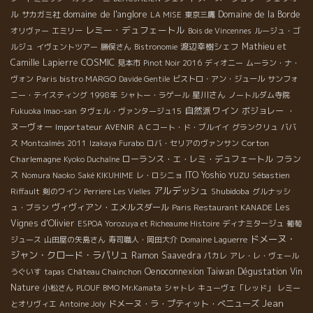
domaine de l'anglore
ル
Domaine de la Borde
サカガミ社
LA MISE
東京三鷹
レミー・デュフェートル
オリヴァー
エミリー
Bois de Vincennes
ルージュ・ゴ
渡辺幸樹シェフ
Mathieu et
ルジュ
イヴェントツアー
勝俣さん
Bistronomie
COSMIC
Camille Lapierre
見本市
Pinot Noir 2016
ディオニー
ムーラン・ナ・
Paris bistro MARGO
ヴォン
Davide Gentile
ビストロ・アン・ジュール
サンフォ
星川さん
ニー・テイスティング
1998年
シャトー・ラゲール
ノートルダム寺院
自然派ワイン
ボジョレー ・
Fukuoka Imao-san
タヴェル・ヴァンタージュ15
ヌーヴォー
Importateur AVENIR
ＡＣコート・ド・ブルイイ
グランクリュ
ババ
Corton
ス
Montcalmès 2011
Izakaya Furabo
ロバ・セリアのヴァンサン
Charlemagne
ローランス・エ・レミ・デュフェートル
フラン
Kyoko Duchaîne
ス
ITO Yoshio
YUZU
Nomura Naoko
Saké KIKUHIME
レ・ロシニョ
Sébastien
アルデッシュ
Shubidoba
Riffault
剣のワイン
Perriere Les Vielles
グルナッシ
ヴィヴィアン・エメルスダール
Les
ュ・ブラン
Paris Restaurant KANADE
Vignes d'Olivier
ESPOA Yorozuya et Richeaume Histoire
ディナミタージュ
葡萄
ドメーヌ・
ジュース
山田屋の矢島さん
寿司職人・岡田大介
Domaine Laguerre
ジャン・クロード・ラパリュ
Ramon Saavedra
パカレ
アレ・レ・ヴェール
Oenoconnexion
Taiwan Dégustation Vin
うぐいす
tapas
Château Chainchon
Nature
小松さん
PLOUF
BMO Mr.Kamata
シャトレ
キューヴェ「レッド」
レミー
Jean
ドメーヌ・ラ・プティット・べニューズ
とオリヴィエ
Antoine Joly