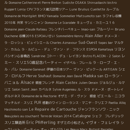
ル
Domaine Catherine et Pierre Breton
Sudiste
OSAKA Shinsaibashi bistro
Ruppert Leroy
CPVフランス蔵元訪問ツアー
Lune
Brulius
Cueillette
ルーブル
BMO Yamada
Domaine de Montgilet
Sommelier Matsumoto san
ラフォレ収穫
2018年
共栄
サンシニャン
Domaine Le Scarabée
キューヴェ・カミーユ１６
フルーリー
Bruno
Domaine jean-Claude Rateau
フレンチバーベキュー
Imao-san
Alain Allier
Duchene
収穫2016
ESPOAいせい
Sommelière Kenny
ドメーヌ・
Sud-Ouest
ラ・ロッシュ・ビュイシエール
Charles Aznavour
tapas bar
マルタ
リヨン
ン・カルム
ラ・ルビュー・デュ・ヴァン・ド・フランス
ESPOA Kamataya
レ
Sandrine
パシオン心斎橋店
コトー・デュ・レイヨン
Bistro FLACON - 2
Salon
ミー・スリエ50歳記念パーティー
ラ・ローブ・エ・
イザベル・フレール
ル・パレ
シェ
Domaine Ganevat
伊藤の日本ツアー
ヴァン・ピックール
ARTISAN
ローラン・
フ・ロドルフ
Herve Souhaut
Madoka san
Domaine Jean David
Alsace
バニョル
Alain Castex
銀座フレンチ
Julien Derain
ジョルジュ・ルマ
リエ
Salon Saint Jean
カベルネ
Sylvie Augereau
ル・スラ
ドメーヌ・ボートレイ
ピエール・ニコラ
ボルドネス
Domaine de la Rectorie
オザミ・デ・ヴァン 銀座
PUR
マッチルド・スリエ
感動のワイン
ローランス・マニヤ・クリエフ
Paellia
Alliq
Le Repaire de Cartouche
ジャンフランソワ・ニック
Hashimoto san
Catalogne
Beaujolais au couchant
Terre de Volcan 2014
シェフ フレデリック
Eric Pfifferling
イヴォ・フェレイラ
スリエ醸造所
オザミの小松さん
シ
ークレット・パーティー
オー・ザルジラ
Les Beaux Macs
Bistrot Parcelles