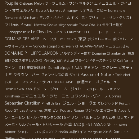
Poupille
エマニュエル・ウイヨ
Châpeau Melon
ラ・フェルム・サン・マルタン
ン・オヴェルノワ
Bistro A boire et A manger
リオネル・ゴビー
Normandie
Domaine de Verchant
マルク・ぺナベール
ドメーヌ・プリューレ・サン・クリスト
Denis Pesnot
フ
Mottox Osaka siège sociale
Tokyo Ota-ku
タラゴナ地方
Le Clos des Jarres
L'Echappee belle
Laurent FELL
コート・ド・フール
東京
DOMAINE DES AMIEL
へニング・オエッシュ
ボジョレーォー
ボジョレ・ヌ
ーヴォーフェアー
Vongole spagetti
écrivain KITAGAWA-NAWO
マニュエルさん
DOMAINE PHILIPPE JAMBON
ノルマンディー地方
Domaine Chambertin
横浜
Perpignan
緑区のエスポアしんかわ
Avital
ブラインドテースティング
California
ダミアン・コクレー
ビオディ
ワイン ＳＭ
東京築地場外
Sumoll cépage
S.A.I.N
ナミ
クラウン・バー
Passion et Nature
ヴァンセンヌの森
ジュリ
Toda chef
ドメーヌ・フランソワ・サンロ
BIOJOLAISE
山田屋ツアー
オヴェルニュ
Hoshikawa-san
ドメーヌ・ジェローム・ジュレ
コスタドール・フォアン
エマニュエル・ラセーニュ
コワンスト・ヴィーノ
Kirishima
Cornas
Sebastien Chatillon
ジュル・ショーヴェ
Pinell de Brai
ガレジャッド
Puitchi
Rodo
GT
Les Anonymes
京都
ピノ
Foulard Rouge
サントル
エイロール
Apps
リ
イヤン・ベルトラン
ン・ユーセン
セ・ル・プランタン2016
タカムラ
セレネ・ド
台湾
JACQUES LASSAIGNE
メーヌ・シルヴェール・トリシャール
Ishikawa
Domaine
Akinori
シャトー・カンボン2017
Hop'là
本物ワイン
Margaux 2016
Philippe Tessier
Mas del Périé
SLOW FOOD
Antoine Aréna
St Joseph