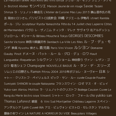
La Méditerranée
Aux Amis des Vins Ginza
シリル・ル・モワン
シェフ・タケモ
モンペリエ
Savoie
ト
Bistrot Atelier
Maison Jaune de vin rouge
Tazaki
Shinya
ラ・リュノット醸造元
L'Atelier de Cuisine
Mas Lau 2013
勝山晋作氏の死
沖縄
パリビストロ試飲会
去
岡田ヒロシさん
マジエール
伊勢丹
street Rambla
ポール・ジレ
sculpteur Ryota Yamashita
Fête du 14 Juillet chez Lapierre
Côtes
サヴォワ
de Marmandais
パヴロ
レ・ザノ二ム
ティンタ・マレナ
北アルデッシュ
GEORGES DESCOMBES
ジェローム・ギシャール
Bâteau Mouche à Tokyo
ル・ブ・デュ・モ
Sainte Victoire
神奈川県藤沢市
Dambach-La-Ville
Les filles
ルシヨン
ンド
鹿児島
Kyushu
Domaine
映画
俊さん
Paris Vini Vision
Gauby
ドメーヌ・パット・ルー
ル・グロ・デュ・ロワ
Haut
Pinot
Languedoc-Roquebrun
シルヴァン・リショーム
神田祭り
ヴァン・レザン・ゴ
Champagne
ル・タン・デ・スリーズ
菊池シェフ
ロワ
NOUVELLE BAGUE
日本
Ramon
ソムリエの日野さん
Pitrou 2004
2018年ボジョレ・ヌーヴォー
シ
ャトー・クリストフ・ペイリュルス
ピック・サン・ルー
cuvée Coup de Foudre
Sumiyaki SHINORI le couple Nakayama
フランスワイン・ロゼ
マス・オ・ビュイ
Yuko-san
Abriou
Mottox
ラ・リュノットのクリストフ
Bodega Cauzon
Cuvee Le
cho yukiko san
Rang du Merle
bistro soya
Vincent
シャトー・ロック・フォール
Thomas Laforest
銀座 ６
Vini Sud Montpellier
Château Lagairre
スペイン・
Lyon
アンダルシア
Cuveé WA
アミ・ビュヴォン
ビストロ・セレスタン
マルセル
最後の年ワイン
LA NATURE A HORREUR DU VIDE
Beaujolais Villages