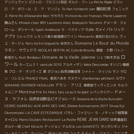
アンジュヴァン
ビストロ・フラコン2号店
ガルド・フー
La Petite Pépée
ビスト
藤田社長
ロ・ア・ボワール・エ・ア・マンジェ
To-han Ishibashi san
フェニック
ス
Pierre fils d'Alexandre Bain
サカガミ
Histoire du vin francais
Marie Lapierre
勝山さん
Minami chan
BIM
Laurence Alias
Kobayashi Yasuhiro
ドメーヌ・ジェ
Italie
パトリック・
ローム・ギシャール
Spain Andalucia
ラ・ベスティア
ガメイ
デプラ
シレックス
レランス島の修道僧のワイン
Monsanto
高知の石川さん
ヴィ
Domaine Le Bout du Monde
ユ・サージュ
Paris bistro Goguette
谷井さん
ラモン・サヴェドラ
NICOLAS BERTIN
AC Cote de Brouilly
銀座・大野
バトン・
ロ
Domaine de la Vieille Julienne
板垣さん
Nuit Bordeaux
シェフ鈴木洋治
ワール
Keke Descombe
カーエム３１
canicule 2018
アルティザン
オリゾン事務
局
クロ・デ・オリヴィエ
愛
ボジョレ自然派醸造家
シャトー・ラッソル
サン
サロ
ン・リレエル
FRANCE FINAL
東京六本木
ガヌヴァ
chardonnay pétillant
ルヴァ
アラン・アリエ
DOMAINE OVERNOY HOUILLON
東銀座ヴィヴィエンヌ
カルフ
Montmartre
ドメー
ォルニア
En Mets fais ce qu'il te plait
レベッカツアー
ヌ・ラフォレ
自然派試飲会ビオジョレーヌ
Domaine de la Roche Buissière
CEDRIC GARREAU
AUX AMIS DES VINS 20eme Anniversaire 2017
Ginza Kiji
Okonomiyaki
LA CAVE ESTEZARGUE
パカレ・ファミリー
ラ・ノティック経営者
RENE JEAN DARD
キャロル
Marco Giuliani
Restaurant La Pioche
世界遺産旧
ボルドー街
Chef Kikuchi
ディジョン
マルセル
Les GANIVETS
タンタシオン
ジャ
ドメーヌ・ジョリ・フェリオ
ン・ドミニック・カッシーニ
BEAUJALIEN
シェナ