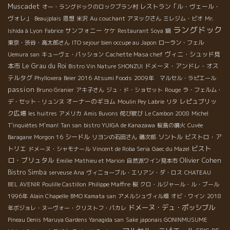
Muscadet
レストラン「ル・ヴェール・
オー・ラングドックのロックブラン村
ヴォレ」
Beaujplais
思想
米沢
Au couchant
アヌックさん
ミレジム・ビオ
Mr.
ラングドック
サンフォニー
Ishida à Lyon
Fabrice
ケケ
Restaurant Soya
鍋
東京・渋谷・高太郎さん
ITO sejour bien occupe au Japon
ローラン・フェル
ヴィニ・シュッド見
Uemura san
キューヴェ・パッション
Cachette Masa chef
本市
Le Grau du Roi
ドメーヌ・アンドレ・オス
Bistro Vin Nature SHONZUI
テルタグ
Phylloxera
Beier 2016
Atsumi Foods
2009年 マルセル・ラピエール
passion
Bruno Granier
アキ子さん
ジュ・ド・ショセット
Rouge
ラ・フェルム・
オーナーのギヨム
レピュブリッ
デ・セット・リュンヌ
Moulin Pey Labrie
リタ
ク広場
les huitres
アメリカ
Amis Buvons
侘び寂び
Le Cambon 2008
Michel
T'inquiètes M'man!
Tan san
bistro YUIGA de Kanazawa
桜島の噴火
Cuvée
シードル
ソントル
ビストロ・ア
Baragane
Morgon 16
リヨンの石田さん
磯次郎
ビスト
トリエ
ドメーヌ・シャモナール
Vincent de Roba Seria
Gaec du Mazel
ロ・ブリュタル
Olivier Cohen
Emilie
Mathieu et Marion
自然派ワイン見本市
Bistro Simba
serveuse Ana
ヴィニョーブル・エリアン・ダ・ロス
CHATEAU
Philippe Maffre
BEL AVENIR
Poulille Castillon
桜
クロ・ルジャール・ル・ブール
1996年
Alain Chapelle
BMO Kamata san
アメルシュヴィル畑
オビ・ワイン
2018
ドメーヌ・デュ・ポッシブル
年ボジョレ・ヌーヴォー・クリストフ・パカレ
Pineau Denis
Maruya Gardens Yanagida san
Sake japonais GONINMUSUME