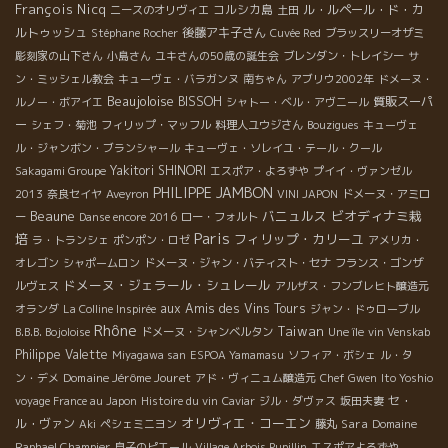
François Nicq
コルシカ島
ル・ルペール・ド・カ
ニースのオリヴィエ
土田
ルトゥッシュ
後藤アキ子さん
Stéphane Rocher
Cuvée Red
ブラッスリーオザミ
彫刻家の山下さん
小島さん
ユキさんの50歳の誕生会
ブレンダン・トレイシー
サ
ン・ミッシェル教会
キューヴェ・バラガンヌ
南ちゃん
アブリウ2002年
ドメーヌ・
Beaujoloise
BISSOH
質販スーパ
ルノー・ボアイエ
シャトー・ベル・アヴニール
ー
シェフ・菊池
フィリップ・マッフル
料理人ユウジさん
Bouzigues
キューヴェ
ル・ジャンボン・ブランシャール
キューヴェ・ソレイユ・テール・クール
Yakitori SHINORI
Sakagami Groupe
エスポア・よろずや
プイイ・ヴァンゼル
PHILIPPE JAMBON
2013
奈良セイヤ
Aveyron
VINI JAPON
ドメーヌ・アミロ
Beaune
バニュルス
ビオディナミ栽
ー
Danse encore 2016
ロー・フォルト
Paris
培
フィリップ・カリーユ
ラ・トランシェ
ポンポン・ロゼ
アメリカ・
オレゴン
シャポームロン
ドメーヌ・ジャン・バティスト・セナ
フランス・ゴンザ
ドメーヌ・ジェラール・シュレール
ルヴェス
アルザス・フンブレヒト醸造元
aux Amis des Vins Tours
オランダ
La Colline Inspirée
ジャン・ドゥローブル
Rhône
Taiwan
B.B.B. Bojoloise
ドメーヌ・シャンベルタン
Une île
vin Venskab
Philippe Valette
Miyagawa san
ESPOA Yamamasu
ソフィア・ボシェ
ル・タ
Domaine Jérôme Jouret
ン・デメ
アド・ヴィニュム醸造元
Chef Gwen
Ito Yoshio
セ・
voyage France au Japon
Histoire du vin
Caviar
ジル・ダヴァス
坂田夫妻
オリヴィエ・コーエン
ル・ヴァン
Sara
Aki
ペシェミニヨン
藤丸
Domaine
Raphael Champier
息子のピエール
Village Arbois Pupillin
エスポアよろずや