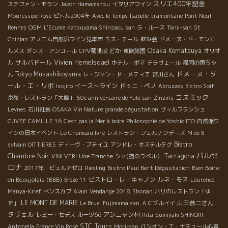
スリエ400年記念
ステファン・モラン
Japon Hamamatsu
イタリアワイン
Mouressipe Rosé
ピトル2004年
Avec le Temps
Isabelle
tramontane
Pont Neuf
Rennes
OGM
L'Ecume
Katsuyama Shinsaku san
ラ・ルース
Tanii-san
St
Chinian
アノニム自然派ワイン見本市
ミス・テール
飲み会
ドメーヌ・ド・モンカ
Osaka Komatsuya
CPV菊池まどか
ルメス
ダンス・アンコール
東欧諸国
オリオ
サルバドール
Vivien Hemelsdael
ル
ホテル・ボマ
テラヴェール
福岡の黄ちゃ
ドメーヌ・ダ
Tokyo Musashikoyama
ん
レ・ジャン・ド・メティエ
宮川さん
ール・エ・リボ
イーストライン
ドゥニ・ペノ
Isojiro
Abruzzes
Bistro Soif
コスミック
京都・レストラン「大鵬」
50e anniversaire de Yuki san
Zinzins
Leynes
石川社長
OSAKA Vin Nature grande dégustation
ヴィルフランシュ
CUVEE CAMILLE 16
C'est pas la Mer à boire
Philosophie de Yoshio ITO
自然派ワ
インの日本イベント
Le Chameau Ivre
レストラン・フェルナンデーズ
M de B
Bistro
sylvain DITTIERES
ディーヴ・ブテイユ
アンドレ・オステルタグ
バルセ
Chambre Noir
Tarragona
VINI VERI
Une Tranche
シャ(猫のラベル）
ロナ
Bistro Paul Bert Dégustation
Bien Boire
2017年 ビュルアゼロ
Riesling
en Beaujolais (BBB)
ビストロ・レ・キャノン
ルネ・モス
Breze 11
Laurence
Alain
Manya-Krief
ベンスカブ
Vendange 2018
Shonan
パリのレストラン「ゆ
LE MONT DE MARIE
山田恭二さん
ず」
Le Bruel
Fujimama san
ＡＣブルイイ
タヴェル
アシニャン村
レミー・セデス
ルーツ66
Rita
Sumiyaki SHINORI
STC Tours
Antonella
France Vin Rosé
Mori-san
パシオン・エ・ナチュール心斎