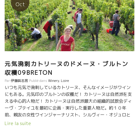
Oct
元気溌剌カトリーヌのドメーヌ・ブルトン
収穫09BRETON
Par
伊藤與志男
Publié dans
Winery
,
Loire
いつも元気で溌剌しているカトリーヌ、そんなイメージがワイン
にもある。元気印のブルトンの収穫だ！ カトリーヌは自然派を支
える中心的人物だ！ カトリーヌは自然派最大の組織的試飲会ディ
ーヴ・ブテイユを最初に企画・実行した重要人物だ。約１０年
前、親友の女性ワインジャーナリスト、シルヴィー・オジュロと
一緒に企画した。 最初は２月のロワールワイン見本市の時にオ
Lire la suite
フ・試飲会として２０名ぐらいの自然派醸造家を集めて楽しみな
がら情報交換会も兼ねて始めたのが最初だ。今は自然派最大のイ