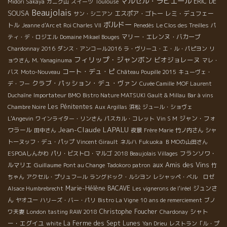
マルセル・ラピエール
ERIC DE
Midori Sakaya
カニグ山
スイーツ
Toulouse
Beaujolais
SOUSA
エスポア・ゴトー
レミ・デュフェー
サン・シニアン
ボルドー
トル
Jeanne d'Arc et Roi Charles VII
Penedès
Le Clos des Treilles
パ
マリー・エレンヌ・バカーブ
ティ・デ・ロジエル
Domaine Mikael Bouges
Chardonnay 2016
ダンス・アンコール2016
ラ・ヴリーユ・エ・ル・パピヨン
リ
フィリップ・ジャンボン
ビオジョレーヌ
ョウさん
M. Yanaginuma
マレ・
コート・デュ・ピ
バス
Moto-Nouveau
Château Poupille 2015
キューヴェ・
クラブ・パッション・デュ・ヴァン
デ・フー
Cuvée Camille
MOF Laurent
Duchaîne
Importateur BMO
Bistro Nature MATSUKI
Gault & Millau
Bar à vins
Les Pénitentes
Chambre Noire
Aux Argillas
浜松
ジュール・ショヴェ
ジャン・フォ
L'Angevin
ワインライター・リンさん
パスカル・コレット
Vin S M
Jean-Claude LAPALU
ワラール
田中さん
夜景
Frère Marie
竹ノ内さん
シャ
トーヌッフ・デュ・パップ
Vincent Girault
ネルハ
Fukuoka
ＢＭОの山田さん
フランソワ・
ESPOAしんかわ
パリ・ビストロ・マルゴ
2018 Beaujolais Villages
aux Amis des Vins
ルマリエ
Guillaume
Pont au Change
Tadokoro patron
竹
ちゃん
アクセル・プリュフール
ラングドック・ルシヨン
レシャッペ・ベル ロゼ
Marie-Hélène BACAVE
ジュンさ
Alsace Humbrebrecht
Les vignerons de l'iréel
ん
ヤオユー
ハリーズ・バー・パリ
Bistro La Vigne
10 ans de remerciement
ブノ
Christophe Foucher
シャト
ワ夫妻
London tasting RAW 2018
Chardonay
ー・エグイユ
La Ferme des Sept Lunes
white
Yan Drieu
レストラン「ル・プ