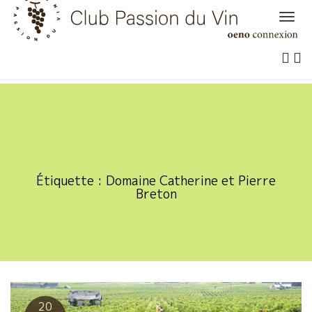
Skip
to
content
Étiquette :
Domaine Catherine et Pierre
Breton
20