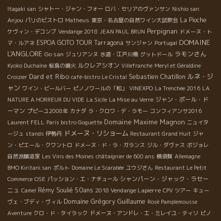
Itagaki san
シャトー・ジャン・フォー
ロバ・セリアのヴァンサン
Nishio san
Anjou
La Pioche
パリのビストロ
Matheus
東京・名古屋の自然ワイン大試飲会
Perpignan
ケヴィン・デコンブ
Vendange 2018
JEAN PAUL BRUN
ドメーヌ・ト
DOMAINE
ESPOA GOTO TOUR
Tarragona
マ・ルアネ
サンジャン
Portugal
L'ANGLORE
ラモンさん
Go san
ジュリアンヌ
水道・江戸川橋
グットドール
ルクレアシオン
Kyoko Duchaîne
桜島の噴火
Villefranche
Meryl et Géraldine
Dard et Ribo
Sebastien Chatillon
ルネ・ジ
Croizier
café-bistro Le Cristal
ャン
ワイン・ビールバー
ピノノワールの「和」
VINEXPO
La Trenchée 2016
LA
ジャン・ポール・ド
NATURE A HORREUR DU VIDE
La Sicile
La Mise au Verre
ーマン
プピーユ2008年
カナダ
ラ・クロワ・デ・ラモー
コンフィアンサ2016
Domaine Maxime Magnon
Laurent FELL
Paris bistro Goguette
ニュイタ
ドメーヌ・リショーム
ージュ
stands
伊勢丹
Restaurant Grand Huit
ジャ
ン・ピエール・クワントロ
ドメーヌ・ド・ラ・ガランス
ジル・ダヴァス
ボジョレ
自然派醸造家
Les Vins des Moines
châtaignier de 600 ans
横須賀
Allemagne
BMO Kiritani san
ポルト
Domaine Le Scarabée
ユウジさん
Restaurant Le Petit
シャンパーン・ジャック・ラセー
Commerce
OSE
パッション・エ・ナチュール
Rémy Soulié 50ans
ニュ
2018 Vendange Lapierre
Camel
CPV ツアー
キュー
Domaine Grégory Guillaume
ヴェ・ブディ・ヴィル
Rosé Pamplemousse
Aventure
クロ・ド・タイラック
ドメーヌ・アンドレ・エ・ミレイユ・ティソ
ピノ