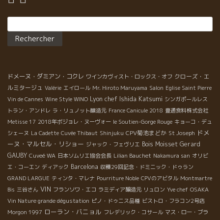
Rechercher :
ドメーヌ・ダミアン・コクレ
クローズ・エ
ワインカヴィスト・ロックス・オフ
ルミタージュ
Valérie
エイロール
Mr. Hiroto Maruyama
Salon
Eglise Saint Pierre
Lyon chef Ishida Katsumi
Vin de Cannes
Wine Style WINO
シンガポールレス
トラン・アンドレ
ラ・リュノット醸造元
France Canicule 2018
豊通食料株式会社
Metisse 17
2018年ボジョレ・ヌーヴォー
le Soutien-Gorge Rouge
キョーコ・デュ
ドメ
CPV菊池まどか
シェーヌ
La Cadette
Cuvée Thibaut
Shinjuku
St Joseph
ーヌ・マルセル・リショー
Bois Moisset
Gerard
ジャック・フェヴリエ
GAUBY
Cuveé WA
日本ソムリエ協会会長
Lilian Bauchet
Nakamura san
オリビ
Barcelona
エ・コーエン
ディアック
収穫29回記念・ドミニック・ドゥラン
GRAND LARGUE
ティンタ・マレナ
Pourriture Noble
CPVのアビタル
Montmartre
VIN
Bis
三谷さん
フランソワ・エコ
ラミディア醸造元
リュロン
Yve chef
OSAKA
Vin Nature grande dégustation
ピノ・ドゥニス品種
ビストロ・フラコン2号店
ローラン・バニョル
Morgon 1997
フレデリック・コサール
マス・ロー・ブラ