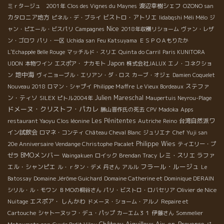
渡辺幸樹シェフ
ミｒタージュ 2001年
Clos des Vignes du Maynes
OZONO san
カタロニア地方
ビストロ・アトリエ
ピネル・デ・ブライ
Iidabqshi Méli Mélo
ジ
Nice
ャン・ピエール・ビスパリ
Campagnes
2018年収穫リショーム
ヴァン・レザ
ン・ゴロワ
パリ・一区
Uchida san
Feu Katsuyama
ＥＳＰＯＡもりたか
L'Echappée Belle Rouge
マッチルド・スリエ
Quinta do Carril
Paris KUNITORA
Japon
UDON
本物ワイン
エスポア・ ナカモト
株式会社JALUX
エノ・コネクショ
地中海
ン
ヴィニョーブル・エリアン・ダ・ロス
カーブ・オジェ
Damien Coquelet
Philippe Maffre
ステファ
Nouveau 2018
ロマン・シャプイ
Le Vieux Bordeaux
ン・ティソ
Julien Mareschal
SILEX
ピトル2004年
Maupertuis Neyrou-Plage
ドメーヌ・クリストフ・パカレ
勝山晋作氏の死去
CPV Madoka
Apps
Les Pénitentes
台湾自然派ワ
restaurant Yaoyu
Clos léonine
Autriche
Reino
イン試飲会
ロマネ・コンティ
Château Cheval Blanc
ジュリエナ
Chef Yuji san
Philippe Wies
20e Anniversaire Vendange Christophe Pacalet
ティエリー・プ
BMOメンバー
レミ・スリエ
ラファ
ゼラ
Waingakuen
ロイック
Brendan Tracy
フラール・ルージュ
エル・シャンピエ
ル・ｒタン・デメ
丹さん
アルル
Le
Batossay
Domaine Jérôme Guichard
Domaine Catherine et Dominique DERAIN
Olivier de Nice
シリル・ル・モワン
ＢＭОの桐谷さん
パリ・ビストロ・ロバセリア
エスポア・ しんかわ
Nuitage
ドメーヌ・ショーム・アルノ
Repaire et
Cartouche
シャトーヌッフ・デュ・パップ
カーエム３１
伊藤さん
Sommelier