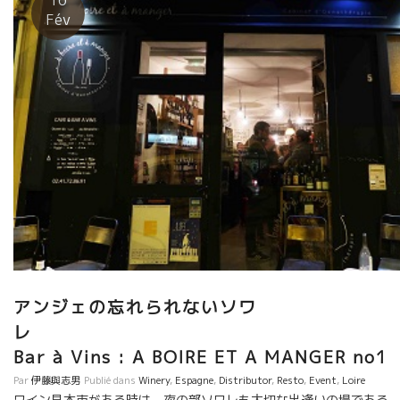
な仲間とやるこんなひと時は人生上の特別な一幕。有難う梶さ
Fév
ん！ 屋形船で東京の日常を離れて、夜景になった雑踏を眺めなが
らヌーヴォーを楽しむのもいいもですよ！！
アンジェの忘れられないソワ
Bar à Vins : A BOIRE ET A MANGER no1
Par
伊藤與志男
Publié dans
Winery
,
Espagne
,
Distributor
,
Resto
,
Event
,
Loire
ワイン見本市がある時は、夜の部ソワレも大切な出逢いの場である