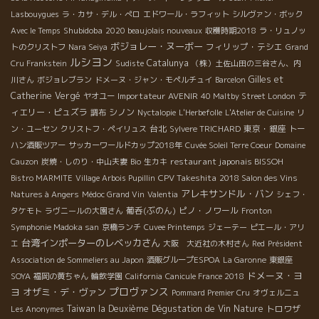
Lasbouygues
ラ・カサ・デル・ぺロ
エドワール・ラフィット
シルヴァン・ボック
Shubidoba
Avec le Temps
2020 beaujolais nouveaux
収穫時期2018
ラ・リュノッ
ボジョレー・ヌーボー
フィリップ・テシエ
トのクリストフ
Nara Seiya
Grand
ルシヨン
Catalunya
Cru Frankstein
Sudiste
（株）土佐山田の三谷さん、内
Gilles et
川さん
ボジョレブラン
ドメーヌ・ジャン・モペルチュイ
Barcelon
Catherine Vergé
Importateur AVENIR
テ
ヤオユー
40 Maltby Street London
ィエリー・ピュズラ
シノン
調布
Nyctalopie
L'Herbefolle
L'Atelier de Cuisine
リ
台北
東京・銀座
ン・ユーセン
クリストフ・ペイリュス
Sylvere TRICHARD
トー
ハン酒販ツアー
サッカーワールドカップ2018年
Cuvée Soleil Terre Coeur
Domaine
restaurant japonais BISSOH
Cauzon
炭焼・しのり・中山夫妻
Bio
生カキ
CPV Takeshita
Bistro MARMITE
Village Arbois Pupillin
2018 Salon des Vins
アレキサンドル・バン
Natures à Angers
Médoc Grand Vin
Valentia
シェフ・
葡呑(ぶのん)
ピノ・ノワール
タケモト
ラヴニールの大園さん
Fronton
Symphonie Madoka san
京橋ランチ
Cuvee Printemps
ジェーテー
ピエール・アリ
台湾インポーターのレベッカさん
エ
大阪 大近社の木村さん
Red
Président
Association de Sommeliers au Japon
酒販グループESPOA
La Garonne
東銀座
ドメーヌ・ヨ
SOYA
福岡の黄ちゃん
輪飲学園
California
Canicule France 2018
プロヴァンス
ヨ
オザミ・デ・ヴァン
Pommard Premier Cru
オヴェルニュ
Taiwan la Deuxième Dégustation de Vin Nature
トロワザ
Les Anonymes