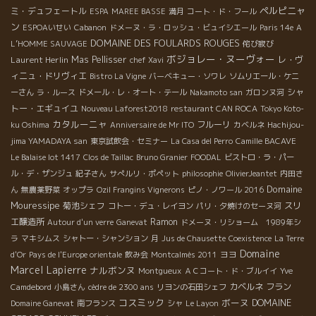
ペルピニャ
ミ・デュフェートル
ESPA
MAREE BASSE
満月
コート・ド・フール
ン
ESPOAいせい
Cabanon
ドメーヌ・ラ・ロッシュ・ビュイシエール
Paris 14e
A
DOMAINE DES FOULARDS ROUGES
L’HOMME SAUVAGE
侘び寂び
ボジョレー・ヌーヴォー
Laurent Herlin
Mas Pellisser
レ・ヴ
chef Xavi
ィニュ・ドリヴィエ
Bistro La Vigne
バーベキュー・ソワレ
ソムリエール・ケニ
シャ
ーさん
ラ・ルース
ドメール・レ・オート・テール
Nakamoto san
ガロンヌ河
トー・エギュイユ
Nouveau Laforest2018
restaurant CAN ROCA
Tokyo Koto-
カタルーニャ
フルーリ
ku Oshima
Anniversaire de Mr ITO
カベルネ
Hachijou-
jima YAMADAYA san
東京試飲会・セミナー
La Casa del Perro
Camille BACAVE
Le Balaise lot 1417
Clos de Taillac
Bruno Granier
FOODAL
ビストロ・ラ・パー
ル・デ・ザンジュ
紀子さん
サぺルリ・ポペット
philosophie
OlivierJeantet
内田さ
Domaine
ん
無農薬野菜
オップラ
Ozil Frangins Vignerons
ピノ・ノワール 2016
Mouressipe
菊池シェフ
スリ
コトー・デュ・レイヨン
パリ・夕焼けのセーヌ河
エ醸造所
Ramon
Autour d'un verre
Ganevat
ドメーヌ・リショーム 1989年シ
ラ
マキシムス
シャトー・シャンション
月
Jus de Chausette
Coexistence
La Terre
Domaine
ヨヨ
d'Or
Pays de l'Europe orientale
飲み会
Montcalmès 2011
Marcel Lapierre
ナルボンヌ
Montgueux
ＡＣコート・ド・ブルイイ
Yve
カベルネ フラン
Camdebord
小島さん
cèdre de 2300 ans
リヨンの石田シェフ
コスミック
ボーヌ
DOMAINE
Domaine Ganevat
南フランス
シャ
Le Layon