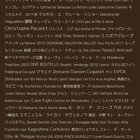
ファンティンヌ
マグロの漁港
シ・ヌ・パルリオン・カリニャン
Oita Shun san
ヴ
ォンゴレ・スパゲティ
Catherine Deneuve
La Petite cuvée Cailloutine
Cannes
モ
マルセル・エ・クレール・リショー
Domaine de
ンカルメス 2011年
l’Aiguelière
静岡
キューヴェ・カミーユ１６
C'est pas la Mer à boire
Christophe Pacalet
パトリス・ユグ
Qui évolue le Monde
ジャンピエール・
エスポアグループ
Trois Amours
ロビノ
ブレンダン・トレイシー
KGB
Fabrice
DOMAINE VALENTIN VALLES
アメリカ
La Remise 2018
Eau Forte 2017
ルーブ
Yannick Amirault
ル
L'Ecume
新宿
2018年ビュヴォン・ナチュール
Pot d'Anne
新アイデアのブース位置
キューヴェ・ソレイユ・テール・クール
Mondeuse
DIVE BOUTELLE
Tradition 2003
Pavelot
Vendange 2018 Léonis
カキと白ワイン
Domaine Damien Coquelet
グラエナ
ESPOA
Frédérique Cossard
サン
Shinkawa
son fils Marius
Nuits Saint Georges 1er Cru Aux Argillas
森高さん
ラピエール
Ruchottes Chambertin
愛知県渥美フーズ
Domaine Beauthorey
vin nature
Julien Derain
Nozaki Wine Shop
マルコ・ジュリアーニ
Bistro de
Ｃave Fujiki
Komatsuya san
Corton les Bressandes
ジュリ
S.A.I.N
ビストロ・ビ
ル・タン・デ・スリーズ
PUR
ュヴァール
Piemonte
Paris Notre Dame
ガヌヴ
エマニュエル・ウイヨン・オヴェルノワ
ァ醸造元
東京・中野
モト・ヌーヴォー
ジェロボアム
Davide Gentile
Une Tranche
L'Echappee belle rosé
Yo chan
Alliq
Kagoshima
Corbieres
Fujimoto san
東京のリョウさん
コトー・デ・カール
Côte de Thongue
Bistro UN JOUR
RINCE GUERLUT
Cuveé Ouech Cousin
エル