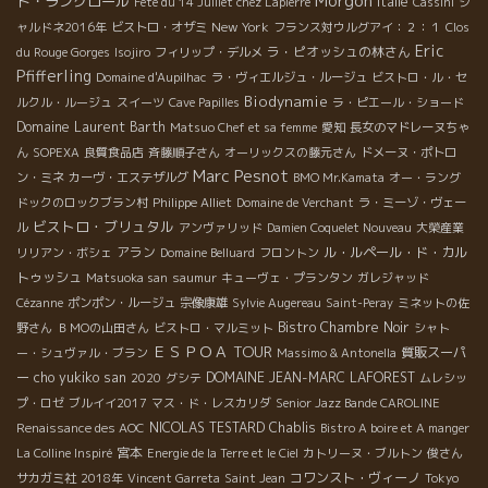
Morgon
ド・ラングロール
Italie
Fête du 14 Juillet chez Lapierre
Cassini
シ
New York
ャルドネ2016年
ビストロ・オザミ
フランス対ウルグアイ：２：１
Clos
Eric
ラ・ピオッシュの林さん
du Rouge Gorges
Isojiro
フィリップ・デルメ
Pfifferling
Domaine d'Aupilhac
ラ・ヴィエルジュ・ルージュ
ビストロ・ル・セ
Biodynamie
ルクル・ルージュ
スイーツ
Cave Papilles
ラ・ピエール・ショード
Domaine Laurent Barth
Matsuo Chef et sa femme
愛知
長女のマドレーヌちゃ
ん
SOPEXA
良質食品店
斉藤順子さん
オーリックスの藤元さん
ドメーヌ・ポトロ
Marc Pesnot
ン・ミネ
カーヴ・エステザルグ
BMO Mr.Kamata
オー・ラング
ドックのロックブラン村
Philippe Alliet
Domaine de Verchant
ラ・ミーゾ・ヴェー
ビストロ・ブリュタル
ル
アンヴァリッド
Damien Coquelet Nouveau
大榮産業
アラン
ル・ルペール・ド・カル
リリアン・ボシェ
Domaine Belluard
フロントン
トゥッシュ
Matsuoka san
saumur
キューヴェ・プランタン
ガレジャッド
Cézanne
ポンポン・ルージュ
宗像康雄
Sylvie Augereau
Saint-Peray
ミネットの佐
Bistro Chambre Noir
野さん
ＢＭОの山田さん
ビストロ・マルミット
シャト
ＥＳＰＯＡ TOUR
質販スーパ
ー・シュヴァル・ブラン
Massimo & Antonella
ー
cho yukiko san
DOMAINE JEAN-MARC LAFOREST
2020
グシテ
ムレシッ
プ・ロゼ
ブルイイ2017
マス・ド・レスカリダ
Senior Jazz Bande CAROLINE
NICOLAS TESTARD
Chablis
Renaissance des AOC
Bistro A boire et A manger
宮本
La Colline Inspiré
Energie de la Terre et le Ciel
カトリーヌ・ブルトン
俊さん
コワンスト・ヴィーノ
サカガミ社
2018年
Vincent Garreta
Saint Jean
Tokyo