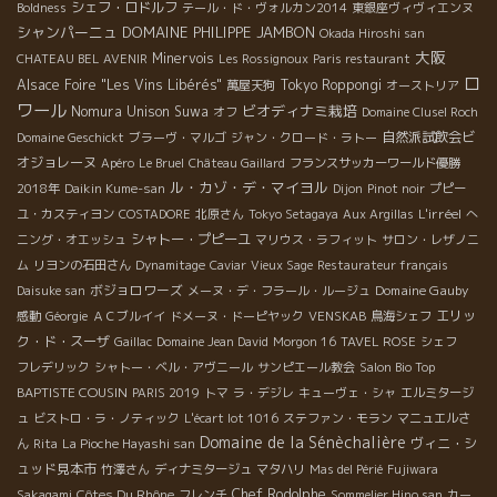
シェフ・ロドルフ
Boldness
テール・ド・ヴォルカン2014
東銀座ヴィヴィエンヌ
シャンパーニュ
DOMAINE PHILIPPE JAMBON
Okada Hiroshi san
大阪
Minervois
CHATEAU BEL AVENIR
Les Rossignoux
Paris restaurant
ロ
Alsace Foire "Les Vins Libérés"
Tokyo Roppongi
萬屋天狗
オーストリア
ワール
ビオディナミ栽培
Nomura Unison Suwa
オフ
Domaine Clusel Roch
自然派試飲会ビ
Domaine Geschickt
ブラーヴ・マルゴ
ジャン・クロード・ラトー
オジョレーヌ
Apéro
Le Bruel
Château Gaillard
フランスサッカーワールド優勝
ル・カゾ・デ・マイヨル
2018年
Daikin Kume-san
Dijon
Pinot noir
プピー
L'irréel
ユ・カスティヨン
COSTADORE
北原さん
Tokyo Setagaya
Aux Argillas
へ
シャトー・プピーユ
ニング・オエッシュ
マリウス・ラフィット
サロン・レザノニ
ム
リヨンの石田さん
Dynamitage
Caviar
Vieux Sage
Restaurateur français
ボジョロワーズ
Domaine Gauby
Daisuke san
メーヌ・デ・フラール・ルージュ
エリッ
感動
Géorgie
ＡＣブルイイ
ドメーヌ・ドーピヤック
VENSKAB
鳥海シェフ
ク・ド・スーザ
Gaillac
Domaine Jean David
Morgon 16
TAVEL ROSE
シェフ
フレデリック
シャトー・ベル・アヴニール
サンピエール教会
Salon Bio Top
BAPTISTE COUSIN
PARIS 2019
トマ
ラ・デジレ
キューヴェ・シャ
エルミタージ
ュ
ビストロ・ラ・ノティック
L'écart lot 1016
ステファン・モラン
マニュエルさ
Domaine de la Sénèchalière
ヴィニ・シ
ん
Rita
La Pioche Hayashi san
ュッド見本市
竹澤さん
ディナミタージュ
マタハリ
Mas del Périé
Fujiwara
Côtes Du Rhône
Chef Rodolphe
Sakagami
フレンチ
Sommelier Hino san
カー