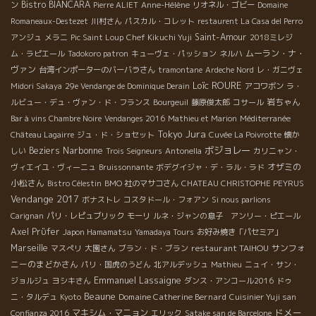
Bistro BIANCARA
ン
Pierre ALIET
Anne-Hélène
リオネル・ゴビー
Domaine
Romaneaux-Destezet
川村さん
パスカル・コレット
restaurent La Casa del Perro
Saint-Amour
アンジュ
メラニ
Pic Saint Loup
Chef Kikuchi Yuji
2018ミレジ
ムーラン・ナ・
ム・ラピエール
Tadokoro patron
キューヴェ・パッション
ネルハ
ヴァン
台湾インポーターのバーバラさん
tramontane
Ardeche Nord
レ・ガニヴェ
Loïc ROURE
Midori Sakaya
29e Vendange de Dominique Derain
アコワボン
ラ・
岩ちゃん
ルビュー・デュ・ヴァン・ド・フランス
Bourgeuil
藤原俊太郎
コサール
Bar à vins Chambre Noire
Vendanges 2016
Mathieu et Marion
Méditerranée
Jura
Tokyo
Château Lagairre
ジュ・ド・ショセット
Cuvée La Poivrotte
懐か
Narbonne
ボジョレー
Beziers
しい
Trois Seigneurs
Antonella
カリニャン・
オザミの
ヴィエイユ・ヴィーニュ
Bruissonnante
ボデグイジャ・デ・ラル・ラド
小松さん
Bistro Célestin
BMO 社のマサコさん
CHATEAU CHRISTOPHE PEYRUS
Vendange 2017
ボナストレ
コスタドール・フォアン
Si nous parlions
Carignan
パリ・レピュブリック
モーリ
ルネ・ジャンの息子 アンリー・ピエール
Axel Prϋfer
Japon Hamamatsu
Yamadaya Tours
お好み焼き「パセミア」
Marseille
restaurant TAIHOU
サンフォ
マスぺリ
大園さん
ブラン・ド・ブラン
ニーのまどかさん
パリ・国虎のうどん
北アルデッシュ
Mathieu
ニュイ・サン・
Emmanuel Lassaigne
ジョルジュ
ヨシキさん
ダンス・アンコール2016
ドゥ
Beaune
Domaine Catherine Bernard
ニ・タルデュ
Kyoto
Cuisinier Yuji san
ドメー
マキシム・マニョン
Confianza 2016
エリック
Satake san de Barcelone