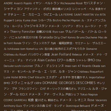
セバスチャン・
イヤン・ベルトラン
Richeaume Rosé
ANDRE
Avanti Popolo
シャティヨン
アヴァンティ・ポポロ
飯田橋メリメロ
レシャッペ・ベル
奈良セイ
マチュー・エ・カミーユ・ラピエール
ヤ
LA FERME SAINT MARTIN
Vin RITA
Ruppert Leroy
Kuma chan
シルーブル
Bistro Peche Mignon
ル・スティアンゴル
ジャジャキスタン
ジュ・ルージュ
ドメーヌ・リリアン・ボシェ
ムーラン・ナ・ヴ
サルバドール・バトル
Thierry Forestier
Ryo-san
ォン
収穫2018年
ローラ
Granada
Bruno Duchene
ン・バニョルの来日2018年
QV.g
Chef Konno
Mas de
la Font Ronde
ワイン・ヴェンスカブ
九州・福岡試飲会・セミナー
レ・ザルミエー
ル
Ishikawa-ken Komatsu-shi
石川県小松市のエスポアもりたか
Domaine
Jean Foillard
Château du Rouet
パリのワイン食堂
Rebecca
ドメーヌ・ドゥ・ヴ
BMO
Alain Castex
ロワール地方
ィーニュ・デュ・マインヌ
シャトレ
Ota
ブルノ・デュシェンヌ
Daisuke sushi cuisinier
Imao-san
47 Ricards Okada san
ダール・エ・リボ、ルネ・ジャン
マス・ド・モンペール
Château Roquefort
Lune
Hotel BOMA
Chef Kikuchi
エスポア・よろずや
世を動かす人
Importateur
DOMAINE GEORGES DESCOMBES
スヴィニャルグ
cidre
BMO
オレリ
ルネ・ジャ
アン・プチ
フランスワイン・ロゼ
オーリックスの橋元さん
マジエール
ン・ダール
ドメーヌ・アド・ヴィヌム
セロス
戸田シェフ
Tokyo Nagoya
和食
星川さん
ドメーヌ・レオニス
Rose
CEDRIC GARREAU
桐谷さん
Vacances
ドメーヌ・
Anthony Guix
ヴァンセンヌの森
ロゼ・ランディ
Dominique Belluard