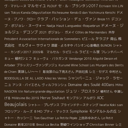
マルセイユ
セ・ル・プランタン2017
ヴ・マドレーヌ
PLOUF
Ecrivain Vin LIN
Tokyo Kanda Dégustation Richeaume
san
Kendo 8 dan Yoshimura Kenichi
ドメ
クラブ・パッション・デュ・ヴァン
デコン
ーヌ・ブノワ・クロー
Breze 11
ドメーヌ・ジ
ブ・ボジョレ・ヌーヴォー
Haut Languedoc-Roquebrun
Nadja
ョルジュ・デコンブ
2021
ボジョレ・
ガメイ
Côtes de Marmandais
共存
タラゴナ
南仏
株
Président Association Internationale de Sommeliers
ピエール
式会社 オルヴォー
サヴォワ
酒屋・よろずや
パシオン心斎橋店
BUNON
シャト
ラピエール家
ー・カンボン2017
2009年 マルセル・ラピエール
フレンチバーベ
植村シェフ
キュー
キューヴェ・バラガンヌ
Vendange 2018 Aligoté Derain et
Altaber
ブラッスリーヴァンダンジュ
Kurumé Wine School
Les Murgers des Dents
美味しい～～！
de Chien
彫刻家の山下亮太さん
戸田社長
レミ・セデス
中村さん
シャンパ－ニュ・ジャック・ラセ－
BODEGUILLA DE AL LADO
Allez les Verres
Domaine des Soulié 400ans
ニュ
アンヌ・パイエさん
ヴィルフランシュ
Miho
ジュリ・ブロスラン
NAGOYA Vin Nature grande dégustation
植村さん
中湊し
Herve Souhaut
AOC
げる
Millésime Bio 2019
モンブラン
アルボワ
Beaujolais
Iwata Koki san
シャトー・プレザンス
ブラインドテースティング
Symphonie
モンマルトルの丘
フロリアン・ルーズ
ＢＭО
プティ・マックス
シ
ャトー・カッシーニ
Tom Gauthier
La Petite Pépée
上田あゆみさん
Le Petit
Domaine
新年2018年
Bresil
La Bestia
野崎ワインショップ
Christian Binner
レミ