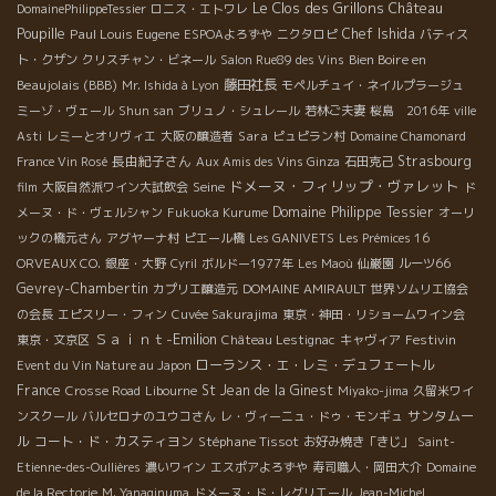
Le Clos des Grillons
Château
DomainePhilippeTessier
ロニス・エトワレ
Poupille
Paul Louis Eugene
Chef Ishida
ESPOAよろずや
ニクタロピ
バティス
Bien Boire en
ト・クザン
クリスチャン・ビネール
Salon Rue89 des Vins
Beaujolais (BBB)
藤田社長
Mr. Ishida à Lyon
モペルチュイ・ネイルプラージュ
ミーゾ・ヴェール
Shun san
ブリュノ・シュレール
若林ご夫妻
桜島 2016年
ville
Sara
Asti
レミーとオリヴィエ
大阪の醸造者
ピュピラン村
Domaine Chamonard
長由紀子さん
Strasbourg
France Vin Rosé
Aux Amis des Vins Ginza
石田克己
ドメーヌ・フィリップ・ヴァレット
Seine
film
大阪自然派ワイン大試飲会
ド
Domaine Philippe Tessier
メーヌ・ド・ヴェルシャン
Fukuoka Kurume
オーリ
ックの橋元さん
アグヤーナ村
ピエール橋
Les GANIVETS
Les Prémices 16
ORVEAUX CO.
銀座・大野
Cyril
ボルドー1977年
Les Maoù
仙巌園
ルーツ66
Gevrey-Chambertin
カプリエ醸造元
DOMAINE AMIRAULT
世界ソムリエ協会
の会長
エピスリー・フィン
Cuvée Sakurajima
東京・神田・リショームワイン会
Ｓａｉｎｔ-Emilion
Festivin
東京・文京区
Château Lestignac
キャヴィア
ローランス・エ・レミ・デュフェートル
Event du Vin Nature au Japon
France
St Jean de la Ginest
Crosse Road
Libourne
Miyako-jima
久留米ワイ
サンタムー
ンスクール
バルセロナのユウコさん
レ・ヴィーニュ・ドゥ・モンギュ
ル
コート・ド・カスティヨン
Stéphane Tissot
お好み焼き「きじ」
Saint-
Etienne-des-Oullières
濃いワイン
エスポアよろずや
寿司職人・岡田大介
Domaine
de la Rectorie
M. Yanaginuma
ドメーヌ・ド・レグリエール
Jean-Michel