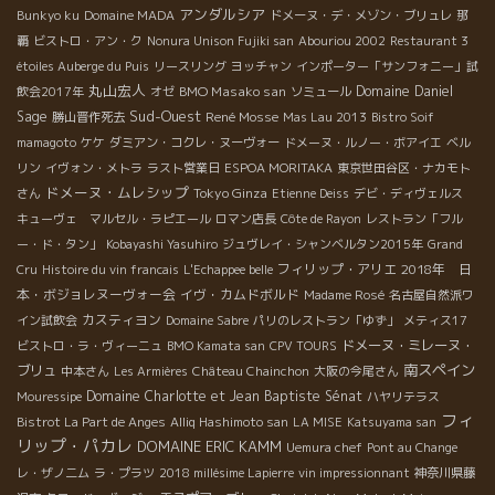
アンダルシア
Bunkyo ku
Domaine MADA
ドメーヌ・デ・メゾン・ブリュレ
那
覇
ビストロ・アン・ク
Nonura Unison Fujiki san
Abouriou 2002
Restaurant 3
étoiles Auberge du Puis
リースリング
ヨッチャン
インポーター「サンフォニー」試
丸山宏人
BMO Masako san
Domaine Daniel
飲会2017年
オゼ
ソミュール
Sud-Ouest
Sage
René Mosse
勝山晋作死去
Mas Lau 2013
Bistro Soif
mamagoto
ケケ
ダミアン・コクレ・ヌーヴォー
ドメーヌ・ルノー・ボアイエ
ベル
リン
イヴォン・メトラ
ラスト営業日
ESPOA MORITAKA
東京世田谷区・ナカモト
ドメーヌ・ムレシップ
Tokyo Ginza
さん
Etienne Deiss
デビ・ディヴェルス
キューヴェ マルセル・ラピエール
ロマン店長
Côte de Rayon
レストラン「フル
ー・ド・タン」
Kobayashi Yasuhiro
ジュヴレイ・シャンベルタン2015年
Grand
フィリップ・アリエ
2018年 日
Cru
Histoire du vin francais
L'Echappee belle
本・ボジョレヌーヴォー会
イヴ・カムドボルド
Madame Rosé
名古屋自然派ワ
カスティヨン
イン試飲会
Domaine Sabre
パリのレストラン「ゆず」
メティス17
ドメーヌ・ミレーヌ・
ビストロ・ラ・ヴィーニュ
BMO Kamata san
CPV TOURS
南スペイン
ブリュ
中本さん
Les Armières
Château Chainchon
大阪の今尾さん
Domaine Charlotte et Jean Baptiste Sénat
Mouressipe
ハヤリテラス
フィ
Bistrot La Part de Anges
Alliq Hashimoto san
LA MISE
Katsuyama san
リップ・パカレ
DOMAINE ERIC KAMM
Uemura chef
Pont au Change
レ・ザノ二ム
ラ・プラツ
2018 millésime Lapierre
vin impressionnant
神奈川県藤