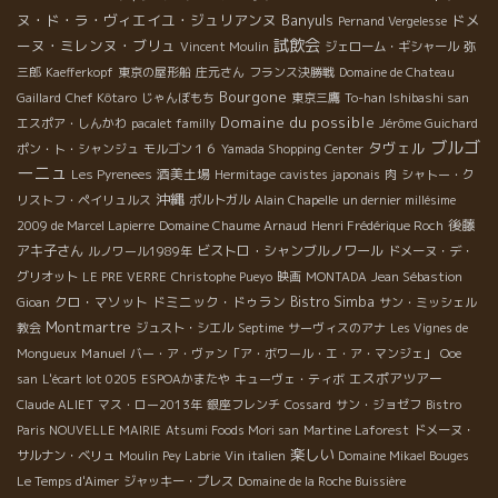
ヌ・ド・ラ・ヴィエイユ・ジュリアンヌ
Banyuls
ドメ
Pernand Vergelesse
試飲会
ーヌ・ミレンヌ・ブリュ
Vincent Moulin
ジェローム・ギシャール
弥
三郎
Kaefferkopf
東京の屋形船
庄元さん
フランス決勝戦
Domaine de Chateau
Bourgone
Gaillard
Chef Kôtaro
じゃんぼもち
東京三鷹
To-han Ishibashi san
Domaine du possible
エスポア・しんかわ
pacalet familly
Jérôme Guichard
ブルゴ
タヴェル
ポン・ト・シャンジュ
モルゴン１６
Yamada Shopping Center
ーニュ
酒美土場
Les Pyrenees
Hermitage
cavistes japonais
肉
シャトー・ク
沖縄
リストフ・ペイリュルス
ポルトガル
Alain Chapelle
un dernier millésime
後藤
2009 de Marcel Lapierre
Domaine Chaume Arnaud
Henri Frédérique Roch
アキ子さん
ビストロ・シャンブルノワール
ルノワール1989年
ドメーヌ・デ・
グリオット
LE PRE VERRE
Christophe Pueyo
映画
MONTADA
Jean Sébastion
クロ・マソット
ドミニック・ドゥラン
Bistro Simba
Gioan
サン・ミッシェル
Montmartre
教会
ジュスト・シエル
Septime
サーヴィスのアナ
Les Vignes de
Manuel
Mongueux
バー・ア・ヴァン「ア・ボワール・エ・ア・マンジェ」
Ooe
エスポアツアー
san
L'écart lot 0205
ESPOAかまたや
キューヴェ・ティボ
Claude ALIET
マス・ロー2013年
銀座フレンチ
Cossard
サン・ジョゼフ
Bistro
Paris NOUVELLE MAIRIE
Atsumi Foods Mori san
Martine Laforest
ドメーヌ・
楽しい
サルナン・ベリュ
Moulin Pey Labrie
Vin italien
Domaine Mikael Bouges
Le Temps d'Aimer
ジャッキー・プレス
Domaine de la Roche Buissière