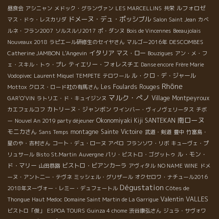
ルフォロゼ
昼食会
アシニャン
メドック・グランヴァン
LES MARCELLINS
共栄
ドメーヌ・デュ・ポッシブル
マス・ドゥ・レスカリダ
Salon Saint Jean
カベ
ルネ・フラン2007
ソルスルリ2017
ポ・ダンヌ
Bois de Vincennes
Beeaujolais
DESCOMBES
Nouveaux 2018
ラピエール研修生のセイヤさん
マルゴー2016年
イタリア
Catherine JAMBON
マス・ロー
L'Angevin
Bouzigues
アン・メ・フ
ティエリー・フォレスチエ
ェ・スキル・トゥ・プレ
Danse encore
Frère Marie
ル・クロ・デ・ジャール
Vodopivec
Laurent Miquel
TEMPETE
テロワール
Rhône
Les Foulards Rouges
Mottox
クロス・ロード社の有馬さん
マルク・ぺノ
Village Montpeyroux
GAR'O'VIN
ラトリエ・ド・キュイジンヌ
カトリーヌ・ジャンボン
カエフェルコフ
ワインバー・ヴィノヴェリータス
チボ
南ローヌ
Okonomiyaki Kiji SANTEKAN
ー
Nouvel An 2019 party déjeuner
モニカさん
montagne Sainte Victoire
Sans Temps
武道・剣道
豊中
竹富島・
星のや・吉村さん
コート・デュ・ローヌ
アぺロ
フランソワ・リボ
キューヴェ・プ
ル・モン・
リュサール
Bisto St.Martin
Auvergne
パリ・ビストロ・ゴグットゥ
ド・マリー
ビストロ・ビアンカーラ
山田恭路
アヴィタル
NO NAME WINE
ドメ
ーヌ・アント二ー・テヴネ
ミッシェル・グリザール
オクセロワ・ナチュール2016
Dégustation
2018年ヌーヴォー・レミー・デュフェートル
Côtes de
Valentin VALLES
Thongue
Haut Medoc
Domaine Saint Martin de La Garrigue
ビストロ「俊」
ESPOA TOURS
Guinza 4 chome
渋谷康弘さん
ジュラ・サヴォワ