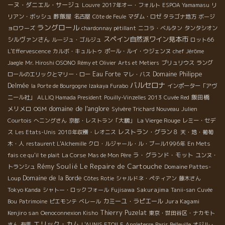
ーヌ・ダニエル・サージュ
Louvre
2017年オー・フォルト
ESPOA Yamamasu
リ
酢飯屋
リアン・ボッシュ
名古屋
Côte de Feule
マダム・ロゼ
タラゴナ地方
ボージ
ラングロール
ョロワーズ
chardonnay pétillant
ニコラ・ベルタン
タンタシオン
スペイン自然派ワイン見本市
シルヴァンさん
ルージュ・ゴルジュ
ロット66
L'Effervescence
カルボ・キュルトゥ
ポール・ルイ・ウジェンヌ
chef Jérôme
Jaegle
Mr. Hiroshi OSONO
Rémy et Olivier
Arts et Metiers
ブリュリウス
ラング
Eau Forte
Domaine Philippe
ロールのエリックとマリー・ロー
マレ・バス
バルセロナ
Delmée
la Porte de Bourgogne
Izakaya Furabo
インポーター「アヴ
飯田橋
ニール社」
ALLIQ Hamada President
Pouilly-Vinzelles 2013
Cuvée Red
domaine de l'anglore
メリメロ
OGM
Sylvère Trichard Nouveau
Julien
Courtois
へニングさん
京都・レストラン「大鵬」
La Vierge Rouge
レミー・セデ
レストラン・グラン８
ス
Les Etats-Unis
2018年収穫・レオニス
天・地・葡萄
木・人
restaurent L'Alchemille
クロ・ルジャール・ル・ブール1996年
En Mets
ラ・グランド・モット
fais ce qu'il te plait
La Corse
Mas de Mon Père
ユンヌ・
Le Repaire de Cartouche
Rémy Soulié
Domaine Pattes-
トランシュ
Loup
Domaine de la Borde
Côtes Rotie
シャルドネ・ペティアン
藤木さん
Sakurajima
Tokyo Kanda
シャトー・ロックフォール
Fujisawa
Tanii-san
Cuvée
カミーユ・ラピエール
Jura Kagami
Bou
Patrimoine
ピエモンテ
ベレール
Kenjiro san
Thierry Puzelat
Oenoconnexion Kisho
東京・世田谷区・ナカモト
エリック・カム
さん
有馬
L'AUNIS ETOILE
Angleterre
Paris Belleville
オジル・