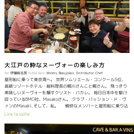
大江戸の粋なヌーヴォーの楽しみ方
Par
伊藤與志男
Publié dans
Winery
,
Beaujolais
,
Distributor
,
Chef
屋形船に乗って東京湾へ。 世界ソムリエール・コンクール5位、
高級リゾートホテル・総料理長の梶川さんこと梶さん。 飛っきり
美味しいヌーヴォーを醸すクリスト・パカレ。 毎日日本中を駆け
回っているBMO社、Masakoさん。 クラブ・パッション・ド・ヴ
ァンのMasaki. そして、私。 愉快なメンバーと屋形船に乗り込
んだ。 大江戸の夜景が動き出した。 総料理長の梶さんが焼いてく
Lire la suite
れるもんじ焼、お好み焼き、焼きそば。 クリストが自分のヌーヴ
ォーを開ける。 ジワジワと焼けてくるお好み焼きにクリストフ・
ヌーヴォーを合わせる。 日常あまり逢えない“志”の共通
16