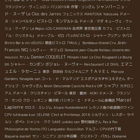
シャンパーニュ・
フランジャン・ヴィニュロン
パリ2019年
作家・リンさん
ド・スーザ
Le Clos des Jarres
フェニックス
MANTOVA
Yokosuka
ドメー
ビストロ・モンマルトル
ヌ・シャンベルタン
ドメーヌ・マダ
キューヴェ・ウッ
シュ・クーザン
La Begou
LOU CARIGNAN
自然界
東京恵比寿
カフェ・ビストロ
「ル・クリスタル」
ドゥーブル・ゼロ
パリのビストロ・シャトーブリアン
タパス
Jean-
Bistro Bar à vin UGUISU
銀座ビストロ「PAUL」
Bordeaux Grand Cru
Francois NIQ
シルヴィー・オジュロ
Domaine jean-Claude Rateau
closerie des
Damien COQUELET
moussis
カリム
Minami chan
Le Clos Rougeard Le Bourg
エマニ
シャトー・カンボン
ボジョレ・ヌーヴォー
96
Restaurant LE DIVIL
ュエル・ラセーニュ
ＴＡＶＥＬ
東京・世田谷
カルフォルニア
Maruya
Gardens Yanagida san
コート・ド・マルマンデ
エスポアよろずやユキ子さん
オー
シャブリ
ナシェフ・シャヴィさん
Kevin Descombe
Caviste Rocks Off
カタロニ
ア人
ドメーヌ・クリスチャン・ビネール
東京・豊洲・AOKI
ドメーヌ・フランソ
Marcel
ワ・サンロ
クロ・レオニン
磯次郎
パシオン・エ・ナチュール心斎橋店
Lapierre
セロス・ミレジム
Alsace Humbrebrecht
レランス島の修道僧のワイン
CPV Ishikawa kun
SELENE
C'est le Printemps 2016
シルヴァン・レスポー
サぺ
ルリ・ポぺト
シャント・クク
SAKE
yukiko san
野村高城さん
Pas à Pas
Philosophie de Yoshio ITO
Languedoc-Roussillon
マルゴー
CPVの竹下君
Boqueria market
サン・シニアン
2018年収穫・クリストフ・パカレ
Domaine