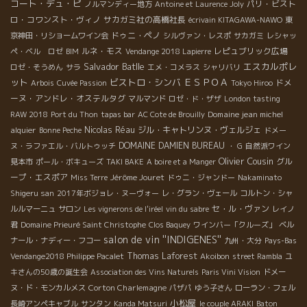
コート・デュ・ピ
パリ・ビスト
ノルマンディー地方
Antoine et Laurence Joly
ロ・コワンスト・ヴィノ
サカガミ社の高橋社長
écrivain KITAGAWA-NAWO
東
ドゥニ・ペノ
京神田・リショームワイン会
シルヴァン・レスポ
サカガミ
レシャッ
ルネ・モス
レピュブリック広場
ペ・ベル ロゼ
BIM
Vendange 2018 Lapierre
Salvador Batlle
エスカルポレ
ロゼ・そうめん
サラ
エメ・コメラス
シャリバリ
ット
ビストロ・シンバ
ＥＳＰＯＡ
ドメ
Arbois
Cuvée Passion
Tokyo Hiroo
ーヌ・アンドレ・オステルタグ
マルマンド
ロゼ・ド・ザザ
London tasting
Domaine jean michel
RAW 2018
Port du Thon
tapas bar
AC Cote de Brouilly
alquier
Nicolas Réau
ジル・キャトリンヌ・ヴェルジェ
Bonne Peche
ドメー
DOMAINE DAMIEN BUREAU
ヌ・ラファエル・バルトゥッチ
・ G
自然派ワイン
Olivier Cousin
グル
見本市
ポール・ボキューズ
TAKI BAKE
A boire et a Manger
ープ・エスポア
Jérôme Jouret
Miss Terre
ドゥニ・ジャンドー
Nakaminato
Shigeru san
2017年ボジョレ・ヌーヴォー
レ・グラン・ヴェール
コルトン・シャ
セ・ル・ヴァン
ルルマーニュ
サロン
Les vignerons de l'iréel
vin du sabre
レイノ
君
Domaine Prieuré Saint Christophe
Clos Baquey
ワインバー「クルーズ」
ベル
salon de vin ''INDIGENES''
ナール・ナディー・フコー
九州・大分
Pays-Bas
Thomas Laforest
Vendange2018 Philippe Pacalet
Akoibon
street Rambla
ユ
キさんの50歳の誕生会
Association des Vins Naturels
Paris Vini Vision
ドメー
Corton Charlemagne
ヌ・ド・モンカルメス
パザパ
ゆう子さん
ローラン・フェル
小松屋
長崎アンペキャブル
サンタン
Kanda Matsuri
le couple ARAKI
Baton