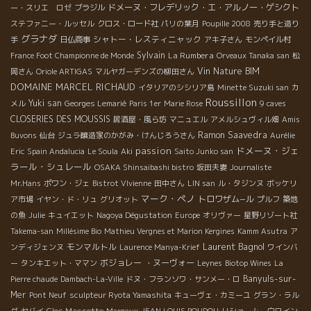
ドメーヌ・フレデリック・エ・アルノー・ゲシクト
ー・スリエ ロゼ
ブラジル
ステファニー・ルッセル
クロス・ロード社
パリの葉月
Poupille 2008
売り手と造り
グラナダ
シャトー・レスティニャック
手
日仏商事
アキ子さん
モンペイル村
Sylvain
La Rumbera
France Foot Championne de Monde
Orveaux Tanaka san
松
Vin Nature BIM
岡さん
Oriole ARTIGAS
マルヤガーデンズの柳田さん
DOMAINE MARCEL RICHAUD
イタリアのシシリア島
Minette Suzuki san
カ
Roussillon
Yuki san
メル
Georges Lemarié
Paris 1er
Marie Rose
9 caves
CLOSERIES DES MOUSSIS
居酒屋・風ら坊
マニュエル
アメルシュヴィル畑
Amis
Ramon Saavedra
Buvons
仙台
ジュラ醸造家のかがみ・けんじろうさん
Aurélie
passion
ドメーヌ・ジェ
Eric
Spain Andalucia
Le Soula
Aki
Saito Junko san
ラール・シュレール
OSAKA Shinsaibashi bistro
坂田夫妻
Journaliste
Mr.Hans
ポワン・ジェ
Bistrot VIvienne
田中さん
LIN san
ル・タジンヌ
ボッケリ
マーク・ペノ
トロワザム−ル
ア市場
イヤン・ド・リュ
グリオット
プルフ
築地
の魚
Julie
キュイエット
Nagoya Dégustation
Europe
オリヴァー
星野リゾート社
Takema-san
Millésime Bio
Mathieu Vergnes et Marion Kergines
Kamm Asutra
ア
Laurent Bagnol
モンマルトル
ンディジェンヌ
Laurence Manya-Krief
ワインバ
ボジョレー ・ヌーヴォー
ー
タンキエット・ママン
Leynes
Biotop Wines
La
Banyuls-sur-
Pierre chaude
Dambach-La-Ville
ドヌ・フランソワ・サンメー・ロ
Mer
Pont Neuf
sculpteur Ryota Yamashita
キューヴェ・カミーユ
グラン・ラル
Clos Massotte