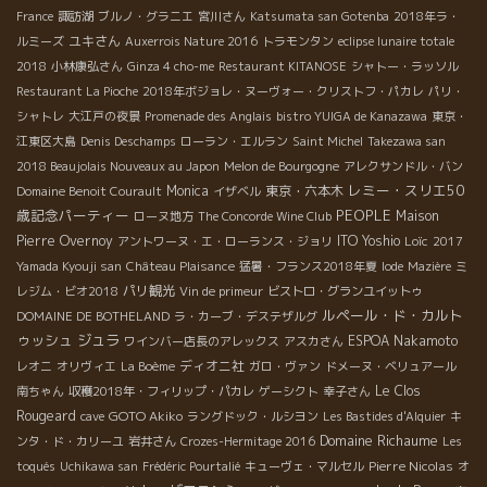
France
諏訪湖
ブルノ・グラニエ
宮川さん
Katsumata san Gotenba
2018年ラ・
ユキさん
ルミーズ
Auxerrois Nature 2016
トラモンタン
eclipse lunaire totale
2018
小林康弘さん
Ginza 4 cho-me
Restaurant KITANOSE
シャトー・ラッソル
Restaurant La Pioche
2018年ボジョレ・ヌーヴォー・クリストフ・パカレ
パリ・
シャトレ
大江戸の夜景
Promenade des Anglais
bistro YUIGA de Kanazawa
東京・
江東区大島
Denis Deschamps
ローラン・エルラン
Saint Michel
Takezawa san
2018 Beaujolais Nouveaux au Japon
Melon de Bourgogne
アレクサンドル・バン
レミー・スリエ50
Monica
東京・六本木
Domaine Benoit Courault
イザベル
歳記念パーティー
PEOPLE
Maison
ローヌ地方
The Concorde Wine Club
Pierre Overnoy
ITO Yoshio
Loïc
アントワーヌ・エ・ローランス・ジョリ
2017
Yamada Kyouji san
Château Plaisance
猛暑・フランス2018年夏
Iode
Mazière
ミ
パリ観光
レジム・ビオ2018
Vin de primeur
ビストロ・グランユイットゥ
ルペール・ド・カルト
DOMAINE DE BOTHELAND
ラ・カーブ・デステザルグ
ゥッシュ
ジュラ
ESPOA Nakamoto
ワインバー店長のアレックス
アスカさん
ディオニ社
レオニ
オリヴィエ
La Boème
ガロ・ヴァン
ドメーヌ・ベリュアール
Le Clos
南ちゃん
収穫2018年・フィリップ・パカレ
ゲーシクト
幸子さん
Rougeard
GOTO Akiko
cave
ラングドック・ルシヨン
Les Bastides d'Alquier
キ
Domaine Richaume
ンタ・ド・カリーユ
岩井さん
Crozes-Hermitage 2016
Les
Pierre Nicolas
toqués
Uchikawa san
Frédéric Pourtalié
キューヴェ・マルセル
オ