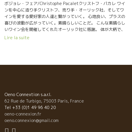
ボジョレ・フェア/Christophe Pacaletクリストフ・パカレ ワイ
ンを中心に造り手クリストフ、売り手・オーリック社、そしてワ
インを愛する愛好家の人達と繋がっていく。 心地良い、プラスの
喜びの波動が広がっていく。素晴らしいことだ。 こんな素晴らし
いワイン会を開催してくれたオーリック社に感謝。 体が大柄で、
心も大きいオーリック濱田社長、ありがとうございました。小柄
Lire la suite
な私に合わせて頂き記念撮影。 次回はフランスでの再会を約束。
ボーヌにてお待ちしております。 最後に素晴らしい会場を使わせ
て頂いたマルヤガーデンズの柳田様、ありがとうございました。
打ち上げも大切！ 鹿児島、種子島出身のCPVの竹下君も地元で水
を得た魚。 橋元さん、藤元さんはもう私達のファミリーのような
もの。有難うございました。 鹿児島にも美味しい魚介類がありま
す。魚の煮つけは最高でした。勿論、焼酎で楽しみました。 BMO
の聖子さん、お疲れさまでした。Merci Christophe .
Oeno Connextion s.a.r.l.
62 Rue de Turbigo, 75003 Paris, France
Tel +33 (0)1 49 96 40 20
oeno-connexion.fr
oeno.connexion@gmail.com