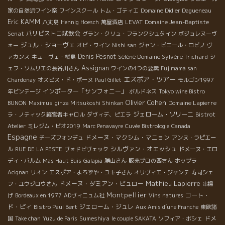
家の自然派ワイン祭
ワインスクール
トム・ゴティエ
Domaine Didier Dagueneau
Eric KAMM
Domaine Jean-Baptiste
八丈島
Hennig Hoesch
萬屋酒店
LEVAT
Senat
パリビストロ試飲会
グラン・クリュ・フランクシュタイン
ボジョレヌーヴ
ジュル・ショーヴェ
ォー
オビ・ワイン
Nishi san
ジャン・ピエール・ロビノ
ヴ
Denis Pesnot
Séléné Domaine Sylvère Trichard
ァカンス
キューヴェ・桜島
シ
Assignan
ェフ・ソムリエの長谷川さん
ワインの4つの要素
Fujimama san
エスポア・ツアー
Chardonay
オスピス・ド・ボーヌ
Paul Gillet
モルゴン1997
インポーター「サンフォニー」
年ビンテージ
ボルドネス
Tokyo wine Bistro
Olivier Cohen
Domaine Lapierre
BUNON
Maximus
ginza Mitsukoshi Shinkan
ジェローム・ソリーニ
ラ・ノティック経営者キャロル
ダヴィデ、ピエラ
Bistrot
Atelier
ミレジム・ビオ2019
Marc Penavayre
Cuvée Bistrologie
Canada
Espagne
ドメーヌ・マクシム・マニョン
チーズフォンデュ
アンヌ・ラピエー
シルヴァン・オエッシュ
ル
RUE DE LA PESTE
ヴォドピヴェック
ドメーヌ・エロ
ディ・バルム
Mas Haut Buis
Galapia
勝山さん
販売プロの西さん
ホップラ
Acignan
リオン
エスポア・よろずや・ユキ子さん
オリヴィエ・ジャンテ
寿司シェ
Mathieu Lapierre
ドメーヌ・ダミアン・ビュロー
フ・ユウジロウさん
串揚
Montpellier
コート・
げ
Bordeaux en 1977
ADヴィニュム社
Vins natures
ド・ピィ
ジェローム・ジュレ
Bistro Paul Bert
Aux Amis d’une Franche
東欧諸
Sumeshiya
ドメ
国
Take chan
Yuzu de Paris
le couple SAKATA
ソフィア・ボシェ