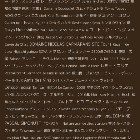
レ・ザフランシ
Jordy Perez
ー・ドゥ・スッシュ社
フリダ
Sylère Trichard
京
都の中華料理店「大鵬」
Domaine Coudoulet
カム・アシュトラ
Tokyo Toyosu
ダミアン・コクレ
AOKI
クロ・レオニヌ
chef Xabi
Tomomi san
ボルドー夜景
Cabernet-Franc
Kyushu Oita
タカムラ
Restaurant Soya
カンヌのワイン
鍋
コート・ド・トング
Tokyo Musashikoyama
SABORI le couple KAMATA
スペ
イン・アンダルシア
浜松
Juste Ciel
Bistro La Part des Anges
ジルアザム
La
DOMAINE NICOLAS CARMARANS
STC Tours
Cuvée du Chat
Kagami de
アクセル・プリュファー
Jura
Higashi guinza SOYA
2300年の杉の木
東京・広
尾
Babass
アントニー・テヴネ
Mélanie
銀座三越新館
レカール lot 1117
Mizuki
レミー・スリエ
san
プリム・サンソ
パリ・ベルヴィル
Henind
Isabelle Frère
Restautrant Fernandaise
Pink is not red
飯田橋 ジャングレ
ビストロ・ポール・
aux Amis des Vins
ベール
タパス・バー
シューディスト
ヴァレり
Oenoconnexion
Jordy
Tan san
南大沢
Le Cambon 2008
マテウス
イヴ・シェフ
CYRIL ALONZO
Prieure Roch
クローズ・エルミタージュ 2016年
Mori-san
梶
ロイック・ルール
トマ・ピコ
川さん
Zinzins
ジャン・ドゥローブル
Suido
ル・グロ・デ
Edogawabashi
ビストロ・ソワッフ
Restaurant français à Lyon
DOMAINE
ュ・ロワ
キューヴェ ル・ジャンボン・ブランシャール
日本・浜松
PASCAL SIMONUTTI
TOKYO Vin Nature grande dégustation
金沢
ル・スラ
レ
ストラン
Takayama san
貴腐
東京・恵比寿
ポムロル
ジャンマリー・ヴェルジェ
Champagne
レ
Les Maù
BMO Yamada san
Marie Lapierre
BOM Yamada san