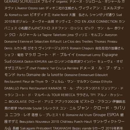
GERARD SCHUELLER
ブルイイ
orgamic
ドメーヌ・ジェローム・ギシャール
ガ
ヴィヴィアン・エメルスダー
ヌヴァ
L'Avenir Ozono san
ディオニ社の玉城さん
ル
ビオディナミ
Sud
Komatsu san
Italie Nord
大園 弘さん
シャンゼリゼ通り
2018年ボジョレ・ヌーヴォー出荷
オリヴィエ・クロ
EN JOUE CONNECTION
カン
パニェス
小松屋さんのビストロ
ステファン・ロッシェ
ピック・サン・ルー
赤ワイ
クロ・ルジャール
ン
Le Tagine
Taketomi jima
ヴィリエ・モルゴン
Aveyron
Domaine Etienne et Sébastien Riffault
Le Clos des Treilles
Thomas
Pineau
Denis
ルカト街
びそう
ヴィンテージュ2015
Romain Chapuis
台北在住の加藤さん
マラガ
コート・ド・ブルイイ
Espagne
シェフ・菊池
Emmanuel Leroy
Sud
OSAKA Daikin KIMURA san
ロンドンの自然派ワインバー
キューヴェ・オゼ
ドメーヌ・ル・ブ・デュ・
オザミグループ
chef Frederic
1er Cru La Perrière
モンド
Domaine de la lunotte
Porto
Domaine Emmanuel Giboulot
Restaurent Fleur de Thym
ラ・フェルム・サン・マルタン
Comax Ethylix
DABALLO
Paris Restaurant KANADE
セ・ル・プランタン2016
ジュリアン・ド
ゥラン
コート・ド・マルペール
TOUR REBECCA
サラさん
TF1
アルノ・カッシー
ビストロ・フラコン
ニ
BIOJOLAISE
クロード・アリエ
アブリウ2002年
伊藤與志
ジャン・クロード・ラパリ
男の哲学
Mathilde Soulié
シレックス
ユン・ニル
ュ
Groupe ESPOA
ニコラ・レオ
銀
思想
レ・プレミス１６
Domaine Ad Vium
座オザミ
サントヴィクトワー
Beaujolais Nouveaux 2018
Château Puech-Haut
ル山
Sakagami Président TAKAHASHI
長崎
Bazas viande
9カーヴ
2019年新年