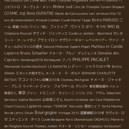
Château Aiguilloux
Aix-en-Provence
Matsumoto san
Cuvée Bedit Vilou
パ
Rhône sud
リビストロ・ヌーヴェル・メリー
L'Arc de Triomphe
Syivain Respaut
COSMIC
Rémi DUFAITRE
Décès de Katsuyama san
大近
serveuse Ana
10
Taipei
Bistro MARUGO
ニ
ans de remerciement
Arnaud Combier
Cuvée Marcel
ーム
YUZU
フィリップ・ヴァイス
ボワ・モワセ
BMO 社
宮崎
ワイン「和」
Stéphanie Roussel
ダヴィデ・ジェンティエ
Cuvée Le Jambon・Blanchard
セレネ
アヴェイロン
コート・ド・レイヨン
オザミトーキョー
レベッカツアー
ヴァン・ナ
Mathieu et Camille
チュールのビストロの歴史
Selosse Millesime
Saperli Popet
Bruno Schueller
Lapierre
Domaine des
ドメーヌ・ブルノ・デュシェンヌ
PHILIPPE PACALET
Capriers
Vendange2018 Richeaume
ブノワ
レディー・シャスラ2017年
Marmande
Aurélie Geschickt
LE BARATIN
Bistro
Atelier
ミネットの鈴木さん
メーヌ・ド・ラ・ボルド
DOMAINE CHARLOTTE
マコン
ドメーヌ・ジャッキ
BATTAIS
ラフォレ収穫2018年
Chateau Restignac
ー・プレス
ジャン・フォワヤール
ウイヤード
ゲシクト
東京築地場外
バトン・
東京
板垣さん
ジャン・ドミニック・カッシーニ
シリル
ジル・アザム
Sebastien
山田恭二さん
Dervieux
Sophia Bauchet
Kouchi Ishikawa san
Cave Madeleinne
Lapierre
Chant Coucou
roman 'TERROIR'
Abruzzes
岡田シェフ
Tanta Marena
Bourgogne
îles de Lérins
Olivar
Vintage 2015
猛暑継続2018年
タヴェル・ロ
ゼ
エティエンヌ・ダイス
Cuvée Baragane
Paris Okonomiyaki OKOMUSU
Marie-lo
de l'Anglore
Guy et Thomas Jullien
ドメーヌ・リショー
singapour restaurant