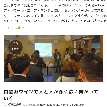
色んなものが創造されてくる。 ここ自然派ワインバーであるA boire et 
ア・ボワール・エ・ア・マンジェには、凄いメンバーがやって来る。
ター、フランスのワイン屋、ワインバー、ワイン造り手、スペイン
な店内でにぎわっている。 普通なら絶対に逢うことがない人と人
理由で逢って意気投合して、お互いに影響を与えあっている。誰に
Lire la suite
な瞬間になる。 見本市の試飲会場も大切だけど夜のソワレも同じくら
ェといえばこの店のエスプリがいい。Bar à Vin à Boire et à Man
も、ここのAnne-Hélèneアンヌ・エレーヌのサービスとワインの
20
い。 今夜は日本のラヴニール社の大園さん、野村ユニソン社の藤
Déc
ラインの門脇さん、 CPVの竹下君、石川君、アヴィタル、KISHO。
ル・アルティギャス、ラ・リュノット醸造のクリストフなど、その
ルを囲んだ。 造り手、売り手、が一緒になって同じテーブルを
を飲んで話す。 色んな話題に飛んで行く。 試飲会場では見られない
よく分かる。 将来のスペイン・ワインに大きな影響を与えるだ
ルティギャスは、ワインも超一流だけど人間も素晴らしい。 こんな
するなんて、嬉しいかぎり。なんて美味しいんだろう。
自然派ワインで人と人が深く広く繋がって
いく！
Par
伊藤與志男
Publié dans
Winery
,
Beaujolais
,
NEWS
,
Distributor