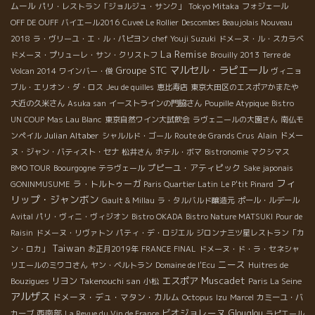
ムール
パリ・レストラン「ジョルジュ・サンク」
Tokyo Mitaka
フォジェール
OFF DE OUFF
バイエール2016
Cuveé Le Rollier
Descombes Beaujolais Nouveau
2018
ラ・ヴリーユ・エ・ル・パピヨン
chef Youji Suzuki
ドメーヌ・ル・スカラベ
La Remise
ドメーヌ・プリューレ・サン・クリストフ
Brouilly 2013
Terre de
マルセル・ラピエール
Groupe STC
Volcan 2014
ワインバー・俊
ヴィニョ
ブル・エリオン・ダ・ロス
Jeu de quilles
恵比寿店
東京大田区のエスポアかまたや
大近の久米さん
Asuka san
イーストラインの門脇さん
Poupille Atypique
Bistro
UN COUP
Mas Lau Blanc
東京自然ワイン大試飲会
ラヴェニールの大園さん
南仏モ
Julian Altaber
Alain
ンペイル
シャルルド・ゴール
Route de Grands Crus
ドメー
ヌ・ジャン・バティスト・セナ
松井さん
ホテル・ボマ
Bistronomie
マクシマス
プピーユ・アティピック
BMO TOUR
Boourgogne
テラヴェール
Sake japonais
フィ
ラ・トルトゥーガ
GONINMUSUME
Paris Quartier Latin
Le P'tit Pinard
リップ・ジャンボン
Gault & Millau
ラ・タルバルド醸造元
ポール・ルデール
Avital
パリ・ヴィニ・ヴィジオン
Bistro OKADA
Bistro Nature MATSUKI
Pour de
Raisin
ドメーヌ・リヴァトン
パティ・デ・ロジエル
ジロンナ三ツ星レストラン「カ
Taiwan
ン・ロカ」
お正月2019年
FRANCE FINAL
ドメーヌ・ド・ラ・セネシャ
ニース
リエールのミワコさん
ヤン・ベルトラン
Domaine de l'Ecu
Huitres de
エスポア
Muscadet
リヨン
Takenouchi san
Bouzigues
小松
Paris La Seine
アルザス
ドメーヌ・デュ・マタン・カルム
Octopus
Izu
Marcel
カミーユ・バ
ビオジョレーヌ
西南部
Glouglou
カーブ
La Revue du Vin de France
ラピエール