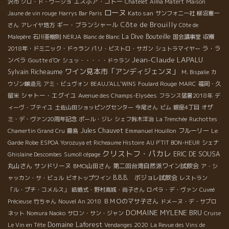
エスポア・ゴトー
沢市
クロ・ド・ヴージョ
Chatelet
Alma Matert
Maison
ローヌ
Kato san
Jaune de vin rouge
Harrys Bar Paris
サンフォニー社
柳沼憲一
Côte de Brouilly
ギー・ブランシャール
さん
アレイヤ地方
Côte de
La Dive Bouteille
Malepère
石川亜樹則
NERJA
Blanc de Blanc
国会議事堂
収穫
ラ・ラ
2018年・ドミニック・ドゥラン
パリ・ビストロ・サガン
シュトラマイヤー
Jean-Claude LAPALU
ンベラ
Goutte d’Or
シュッ・・・・・ドゥラン
ワイン見本市「アンディジェンヌ」
Sylvain Richeaume
M. Bispalie
カ
ウゾン醸造元
アミ・ビュヴォン
BEAUJ'ALL'WINS
Foulard Rouge
MARC
福岡・久
シャトー・エグイユ
留米
Avenue des Champs-Elysées
フランス猛暑2018年
デ
ィーヴ・ブテイユ
土佐山田ショッピングセンター
今尾さん
ビム
銀座4丁目
オザ
ミ・デ・ヴァン20周年記念
ポール・ジレ
シェフ鈴木洋治
La Trenchée
Ruchottes
Jules Chauvet
フルーリー
Chamertin Grand Cru
霧島
Emmanuel Houillon
Le
Garde Robe
ESPOA Yorozuya et Richeaume Histoire
AU P'TIT BON-HEUR
シェナ
クリストフ・パカレ
ERIC DE SOUSA
Ghislaine Descombes
Sumoll cépage
丸山さん
サンドリーヌ
BMO山田さん
第二回台湾自然派ワイン試飲会
ア・シ
B.B.B. ボジョレ試飲会
ャッカン・サ・ビュル
ビオトップワイン
レストラン
「ル・プチ・コメルス」
結婚式・野村高城・尚子さん
ロペラ・デ・ヴァン
Cuveé
ＢＭＯのマサ子さん
Précieuse
竹ちゃん
Nouvel An 2018
ドメーヌ・デ・サブロ
DOMAINE MYLENE BRU
ネット
Nomura Naoko
サロン・サン・ジャン
Cruise
Domaine Laforest
Le Vin en Tête
Vendanges 2020
La Revue des Vins de