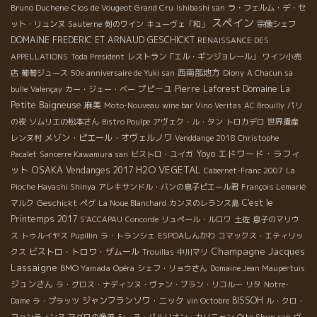
Bruno Duchene
Clos de Vougeot Grand Cru
Ishibashi san
ラ・フェルム・デ・セ
スペイン
ット・リュンヌ
Sauterne
剣のワイン
キューヴェ「和」
宗像シェフ
DOMAINE FREDERIC ET ARNAUD GESCHICKT
RENAISSANCE DES
APPELLATIONS
Toda President
レストラン「エル・ギンジョレール」
ワイン小売
西南部地方
店
葡萄ジュース
50e anniversaire de Yuki san
Diony
A Chacun sa
プピーユ
Pierre Laforest
Domaine La
bulle
Valençay
カー・ジェー・ベー
Petite Baigneuse
麻美
Moto-Nouveau
wine bar Vino Veritas
AC Brouilly
パリ
の夜
ソムリエの松本さん
Bistro Poulpe
アヴェク・ル・タン
トロカデロ
世界遺産
メゾン・ピエール・オヴェルノワ
レンヌ村
Venddange 2018 Christophe
エドワード・ラフィ
Yoyo
Pacalet
Sancerre Kawamura san
ビストロ・ユイガ
ット
OSAKA
H2O VEGETAL
Vendanges 2017
Cabernet-Franc 2007
La
Pioche Hayashi Shinya
アレキサンドル・バンの息子ピエール君
François Lemarié
Geschickt
C'est le
マルク
ペグ
La Noue Blanchard
カンヌのレランス島
Printemps 2017
S'ACCAPAU
Concorde
リュペール・ルロワ
土佐
息子のマリウ
ス
トゥルイヤス
Pupillin
ラ・トランシェ
ESPOAしんかわ
コマックス・エティリッ
Champagne Jacques
ビストロ・トロワ・ザムール
クス
Trouillas
中川マリ
Lassaigne
BMO Yamada
Opéra
シェフ・リョウさん
Domaine Jean Maupertuis
ジュンさん
ラ・グロス・ナディンヌ・ヴァン・ブラン・リコルー
リタ
Notre-
ジャンフランソワ・ニック
BISSOH
Dame
ラ・プラッツ
vin Octobre
ル・クロ・