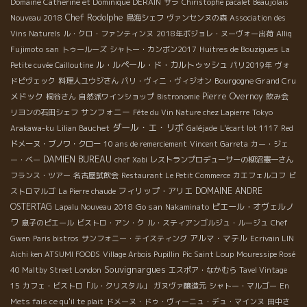
Domaine Catherine et Dominique DERAIN
サラ
Chiristophe pacalet Beaujolais
Chef Rodolphe
Nouveau 2018
鳥海シェフ
ヴァンセンヌの森
Association des
Vins Naturels
ル・クロ・ファンティンヌ
2018年ボジョレ・ヌーヴォー出荷
Alliq
Fujimoto san
トゥールーズ
シャトー・カンボン2017
Huitres de Bouzigues
La
ル・ルペール・ド・カルトゥッシュ
Petite cuvée Cailloutine
パリ2019年
ヴォ
Bourgogne Grand Cru
ドピヴェック
料理人ユウジさん
パリ・ヴィニ・ヴィジオン
メドック
Pierre Overnoy
桐谷さん
自然派ワインショップ
Bistronomie
飲み会
サンフォニー
リヨンの石田シェフ
Fête du Vin Nature chez Lapierre
Tokyo
ダール・エ・リボ
Arakawa-ku
Lilian Bauchet
Galéjade
L'écart lot 1117
Red
ドメーヌ・ブノワ・クロー
10 ans de remerciement
Vincent Garreta
カー・ジェ
DAMIEN BUREAU
ー・ベー
chef Xabi
レストランプロデューサーの柳沼憲一さん
フランス・ツアー
名古屋試飲会
Restaurant Le Petit Commerce
カエフェルコフ
ビ
フィリップ・アリエ
DOMAINE ANDRE
ストロマルゴ
La Pierre chaude
OSTERTAG
Go san
ピエール・オヴェルノ
Lapalu Nouveau 2018
Nakaminato
ワ
息子のピエール
ビストロ・アン・ク
ル・スティアンゴルジュ・ルージュ
Chef
アルマ・マテル
Gwen
Paris bistros
サンフォニー・テイスティング
Ecrivain LIN
Aichi ken ATSUMI FOODS
Village Arbois Pupillin
Pic Saint Loup
Mouressipe Rosé
Souvignargues
40 Maltby Street London
エスポア・なかむら
Tavel Vintage
15
カフェ・ビストロ「ル・クリスタル」
ガヌヴァ醸造元
シャトー・マルゴー
En
Mets fais ce qu'il te plait
ドメーヌ・ドゥ・ヴィーニュ・デュ・マインヌ
田中さ