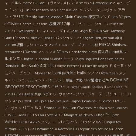
ィ・バルム
Marco Giuliani
イヴォン・メトラ
Pierre fils d'Alexandre Bain
キューヴ
アラ
ェ「レッド」
Baune Kentaro-san
Chef Kikuchi
メドック・グランヴァン
ン・アリエ
Perpignan
Alain Castex
東京フレンチ
Les Vignes
philosophie
収穫2017年
d'Olivier
Château Lassolle
ラ・ピエール・ショード
Millesime
Kanako san
2017
Cuvée Marcel
エティエンヌ・ダイス
Rosé Grigri
Anthony
L'irréel
Jura Kagami Kenjiro san
Guix
Sumiyaki SHINORI
パッション
神田
ESPOA Shinkawa
2018年収穫・リショーム
サンテチエンヌ・デ・ズリエール村
ナ
Nîmes
restaurent L'Alchemille
ケランヌ
Christophe Pueyo
南大沢
山田恭路
ルボンヌ
Chateau Cassini
Sudiste
モーリ
Tokyo Degustations Séminaires
Domaine des Soulié 400ans
ドメーヌ・ダ
Louvre
Bistrot La Part de Anges
Languedoc
ミアン・ビュロー
Italie
シノン
Monsanto
OZONO san
メリ
DOMAINE
CPV菊池まどか
ル・エ・ジェラルディンヌ・クロワジエ
銀座・大野
GEORGES DESCOMBES
ロゼワイン
Bazas viande
Taiwan Buvons Nature
ドメーヌ・プリューレ・ロ
2018
Gilles Azam
共存
タヴェル・ヴァンタージュ15
ック
Anjou
2018 Beaujolais Nouveaux au Japon
Domaine Le Boiron
ロペラ・
バニュルス
Emmanuel Houillon Overnoy
Madoka san
デ・ヴァン
Penedès
Philippe
CUVEE CAMILLE 16
Eau Forte 2017
Maupertuis Neyrou-Plage
Valette
GOTO Akiko
アンリー・フレデリック・ロック
マルク
T'inquiètes
M'man!
フロントン
Domaine de la Rectorie
ITO sejour bien occupe au Japon
BISSOH
Cuvée Plussard
渥美フーズの森さん
中村さん
ブルイイ2013
農業家・福