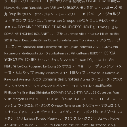
ッチルド・スリエ
Pierre ALIET
ボッケリア市場
松岡さん
Clos de Taillac
谷井さん
ラ・ルミーズ
Maruya Gardens Yanagida san
ソミュール
勝山さん
モンタダ
藤
ドメーヌ・ジョルジ
Poupille
丸
サロン・サン・ジャン
レミー・スリエ ロゼ
ュ・デコンブ
Groupe ESPOA
ユン・ニル
Takema-san
フレンチレストラン・
DOMAINE FREDERIC ET ARNAUD GESCHICKT
ヤオユー
リヨンの石田さん
France
DOMAINE THOMAS ROUANET
ルーブル
Laurence Alias
Millésime Bio
アクセル・プ
2019
Kevin Descombe
Ginza
Ouverture de la cave Trois Amours
リュファー
Ishibashi Tours
biodynamic
beaujolais nouveau 2020
TOKYO Vin
ESPOA
Nature grande dégustation
Distributeurs et Viticulteurs
BUDO 11
YOROZUYA TOURS
Taiwan Dégustation Vin
セ・ル・プランタン2016
レ・ザフランシ
ドメ
Nature
Le Clos Rougeard Le Bourg 96
オザミトーキョー
ーヌ・ムレシップ
中湊シェフ
Pouilly-Vinzelles 2013
Carole de La Nautique
Domaine des Griottes
Raymond
Aveyron
ルヴァ
Abrieu
ラ・コリーヌ・アンス
ピレ
リュショット・シャンベルタン
ペシェミニヨン
シャトレ
10年間の感謝
Philippe Maffre
DOMAINE VALENTIN VALLES
仙台
Shinjuku
Cuvee des Fous
Villié-Morgon
DOMAINE LES CLAPAS
L'Ecume
BEAUJALIEN
ラ・ローズ・キ・ト
ゥッシュ
ラ・ボエム
ポ・ダンヌ
Orveaux Tanaka san
シルヴィー・オジュロ
シリ
Moulin à Vent
ル
セバスチャン・リフォ
ヴォンゴレ・スパゲティ
アコワボン
レス
トラン・ソヤ
Izakaya Furabo
Maury
ル・タジンヌ
レ・グラン・ヴェール
Nouvel
An 2018
Vin Jaune
レ・ロシニョ
Domaine Prieuré Saint Christophe
アントニ