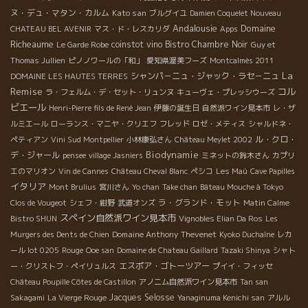
ヌ・デュ・マタン・カルム
Kato san
ブルグイユ
Damien Coquelet Nouveau
Andalousie
Domaine
CHATEAU BEL AVENIR
マス・ド・レスカリダ
Apps
Richeaume
coinstot vino
Bistro Chambre Noir
Le Garde Robe
Guy et
Thomas Jullien
ピノノワールの「和」
愛知県渥美フーズ
Montcalmès 2011
La
シャンパ－ニュ・ジャック・ラセ－ニュ
DOMAINE LES HAUTES TERRES
Remise
コル
ラ・フェルム・デ・セット・リュンヌ
キューヴェ・プレッシウーズ
ビエール
Henri-Pierre fils de René Jean
伊藤の誕生日
自然派ワイン見本市
レ・ザ
ルミエール
ローランス・マニヤ・クリエフ
フレッド
ロゼ・メティス
シャルドネ・
ル・クロ・
ペティアン
Vini Sud Montpellier
小林康弘さん
Château Meylet 2002
Biodynamie
デ・ジャール
pensee
village Jasniers
ミネットの鈴木さん
カプリ
エのマリオン
Vin de Cannes
Château Cheval Blanc
ペシコ
Les Maù
Cave Papilles
イタリア
Mont Brulius
宮川さん
Yo chan
Take chan
Bâteau Mouche à Tokyo
ラ・グランド・モット
Clos de Vougeot
シェフ・紺野
武道オンズ
Matin Calme
スペイン自然派ワイン見本市
Bistro SHUN
Vignobles Elian Da Ros
Les
Domaine Anthony Thevenet
Murgers des Dents de Chien
Kyoko Duchaîne
レカ
ール lot 0205
Rouge
Ooe san
Domaine de Chateau Gaillard
Tazaki Shinya
シャト
エスポア・ゴトーツアー
ー・クリストフ・ペイリュルス
プイイ・フィッセ
Château Poupille Côtes de Castillon
アノニム自然派ワイン見本市
Tan san
Jacques Selosse
Sakagami
La Vierge Rouge
Yanaginuma Kenichi san
アルル