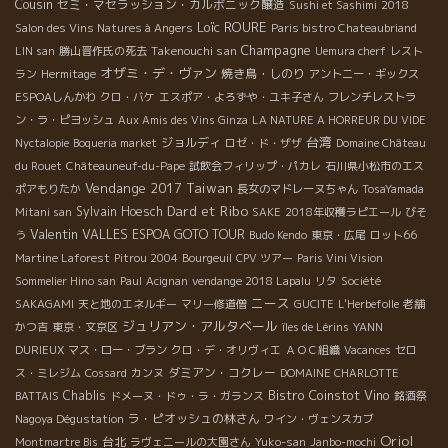
Cousin
セミ・マセラッション・カルボニック醸造
Sushi et Sashimi
2018
Loïc ROURE
Salon des Vins Natures à Angers
Paris bistro Chateaubriand
Champagne
Takenouchi san
LIN san
勝山晋作氏の死去
Uemura cherf
レスト
オザミ・デ・ヴァン
焼き鳥・しのり
ラン
Hermitage
アントニー・ギックス
ESPOAしんかわ
クロ・バケ
エスポア・よろずや・ユキ子さん
フレンチレストラ
ン・ラ・ピヨッシュ
Aux Amis des Vins Ginza
LA NATURE A HORREUR DU VIDE
台湾
ジョルディ
Nyctalopie
Boqueria market
ロゼ・ド・ザザ
Domaine Château
du Rouet
Châteauneuf-du-Pape
試飲会フィリップ・パカレ
石川県小松市のエス
Vendange 2017
Taiwan
ポアもりたか
長女のマドレーヌちゃん
TosaYamada
Dard et Ribo
Sylvain Hoesch
Mitani san
SAKE
2018年収穫ラピエール
びそ
Valentin VALLES
ESPOA GOTO TOUR
う
Budo Kendo
東京・広尾
ロット66
Martine Laforest
Pitrou 2004
Bourgeuil
CPV ツアー
Paris Vini Vision
Sommelier Hino san
Paul
Acignan
vendange 2018 Lapalu
リタ
Société
ニース
SAKAGAMI
天と地のエネルギー
マリー修道僧
GUCITE
L'Herbefolle
老舗
ジュリアン・アルタベール
かつ吉
東京・文京区
îles de Lérins
YANN
DURIEUX
マス・ロー・ブラン
クロ・デ・オリヴィエ
ＡＯＣ組織
Vacances
セロ
ダミアン・コクレー
ス・ミレジム
Cossard
カンヌ
DOMAINE CHARLOTTE
Bistro Coinstot Vino
Chablis
BATTAIS
ドメーヌ・ドゥ・ラ・ガランス
銘酒祭
ラ・ピオッシュの林さん
Nagoya Dégustation
ワイン・ヴェンスカブ
Oriol
台北
Montmartre Bis
ラヴェニールの大園さん
Yuko-san
Janbo-mochi