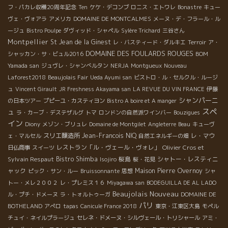
フ・パカレ収穫20周年記念
Ten
ケケ・デコンブ
ロニス・エトワレ
Bonastre
キュー
ヴェ・ヴォアラ
アメリカ
DOMAINE DE MONTCALMES
メーヌ・デ・フラール・ル
ージュ
Bistro Poulpe
ダヴィッド・シャペル
Sylère Trichard
三谷さん
Montpellier
St Jean de la Ginest
レ・バスティード・ダルキエ
Terroir
ア・
DOMAINE DES FOULARDS ROUGES
シャッカン・サ・ビュル2016
BOM
Yamada san
ジュヴレ・シャンべルタン
NERJA
Montgueux
Nouveau
Laforest2018
Beaujolais Fair
Ueda Ayumi san
ビストロ・ル・セルクル・ルージ
ュ
Vincent Girault
JR Freshness Akayama san
LA REVUE DU VIN FRANCE
伊藤
シャンパーニ
の日本ツアー
プピーユ・カスティヨン
Bistro A boire et A manger
スペ
ュ
ラ・カーブ・デステザルグ
トマ
ロンドンの自然派ワインバー
Bouzigues
イン
Diony
メゾン・ブリュレ
Domaine de Montgilet
Angleterre
Beau
キューヴ
スリエ醸造所
Jean-Francois NIQ
レ・マウ
ェ・マルセル
自然エネルギーの畑
レストラン「ル・ヴェール・ヴォレ」
Olivier Cros et
日仏商事
スイーツ
Sylvain Respaut
Bistro Shimba
桜島
シャトー・レスティニ
Isojiro
桜・花見
ャック
Maison Pierre Overnoy
ピック・サン・ルー
Bruissonnante
思想
シャ
トー・メレ２００２
レ・プレミス１６
Miyagawa san
BODEGUILLA DE AL LADO
Beaujolais Nouveau
ル・プチ・ドメーヌ
ラ・トォルトゥーガ
DOMAINE DE
パリ
BOTHELAND
アぺロ
tapas
Canicule France 2018
東京・江東区大島
モペル
チュイ・ネイルプラージュ
セレネ・ドメーヌ・シルヴェール・トリシャール
アミ・