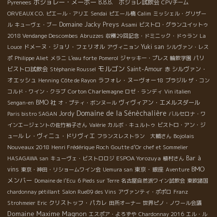
ボジョレー・ヌーボー
B.B.B. ボジョレ試飲会
Pyrenees
CPVチーム
ORVEAUX CO.
ピエール・アリエ
Sendai
ピエール橋
Calim
ミッシェル・グリザー
Domaine Jacky Preys
ル
キューヴェ・ブー
Asami
ビストロ・グランユイットゥ
2018 Vendange Descombes
Abruzzes
収穫29回記念・ドミニック・ドゥラン
La
ドメーヌ・ジョリ・フェリオル
Yuki san
Louce
アヴィニョン
シルヴァン・レス
パリ
ポ
Philippe Aliet
メラニ
L'eau forte
Pomerol
ジャッキー・プレス
輪飲学園
モルゴン
ビストロ試飲会
Saint-Amour
シルヴァン・
Stéphanie Roussel
赤
オエッシュ
ラフォレ・ヌーヴォー18
Henning
Côte de Rayon
ブラジル
ザ・コン
Corton Charlemagne
コルド・ワイン・クラブ
ロゼ・ランディ
Vin italien
BMO 社
ヴィヴィアン・エメルスダール
Sengan-en
オ・プティ・ボンヌール
Domaine de la Sénèchalière
Jordy
Paris bistro SAGAN
バルセロナ・ワ
インエージェントの佐竹裕子さん
Valérie
カルボ・キュルトゥ
ビストロ・アン・ジ
レ・ヴィニュ・ドリヴィエ
Bojolais
ュール
フランスレストラン 大輔さん
Nouveaux 2018
Henri Frédérique Roch
Goutte d’Or
chef et Sommelier
ESPOA Yorozuya
Bar à
HASAGAWA san
キューヴェ・ビストロロジ
植村さん
BMO
vins
東京・銀座
東京・神田・リショームワイン会
Uemura san
Aventure
メンバー
Domaine de l'Ecu
6 Pieds sur Terre
名古屋自然派ワイン試飲会
東欧諸国
chardonnay pétillant
Salon Rue89 des Vins
アヴァンティ・ポポロ
Franz
クリストッフ・パカレ
Strohmeier
Eric
田所オーナー
世界ピノ・ノワール会議
Domaine Maxime Magnon
エスポア・よろずや
Chardonnay 2016
エル・ル