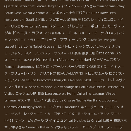
Quartier Latin
chef Jérôme Jaegle
ワインライター・リンさん
tramontane
Rémy
ITO Yoshio
Soulié Rosé
Avital
Antonella
エスポアよろずや
Ishikawa-ken
ラピエール家
Komatsu-shi
Gault & Millau
東銀座 SOYA
レ・ヴィニュロン・ド
ドメーヌ・グレゴリー・ギヨーム
カーヴ・フ
ゥ・リレエル
Antoine Aréna
ドメーヌ・ラフォレ
ジキ
シャルルド・ゴール
ドメーヌ・デ・サブロネット
ジ
エリック・プフェーリング
ャン・クロード・ラトー
Cuvée Red
Vongole
La Loire
ビストロ・シャンブルノワール
spagetti
Taipei Kato san
オリヴィ
Catalogne
エ・ジャンテ
ドヌ・フランソワ・サンメー・ロ
長崎
東京三鷹
ダン
Roussillon
Vivien Hemelsdael
ジャジャキスタン
ス・アンコール2016
ビストロ・ポール・ベール試飲会
Romain
chardonnay
OSE
エドワード
ドメー
トロワザム−ル
ヌ・プリューレ・サン・クリストフ
BEAUJ'ALL'WINS
ロランス・
ニコラ・レオ
アリアス
CPV équipe
Descombes Beaujolais Nouveau 2018
ルヴィ
アン・ガメイ
wine naturel shop
29e Vendange de Dominique Derain
Perriere Les
エッフェル塔
Laurence et Rémi Dufaitre
Vielles
藤原
saumur
Vin de
丸山さん
primeur
マス・オ・ビュイ
La Grosse Nadine Vin Blanc Liquoreux
Chambolle Musigny 1er Cru
アブリウ
Chiroubles
キューヴェ・カミーユ１６
オ
ン・サンバ・レ・クイーユ
トム・ゴティエ
ドメーヌ・ショーム・アルノ
マール
プイイヒュメ
KM31
ヴァン・ピックール
café-bistro Le Cristal
仙巌園
東京六本
シリル・アロンゾ
木
アキ子さん
Cuveé Le Rollier
クマちゃん
ドメーヌ・エロデ