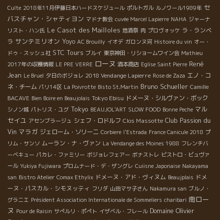
セ
Culte
2018年11月伊藤日本ハードスケジュール
ポルトガル
ルノワール1989年
バスチャン・シャティヨン
マドナ教会
cuvée Marcel Lapierre
NAHA
ジャーナ
Le Casot des Mailloles
ラ・ランベ
リスト・ハン氏
地酒祭
肉
プロヴォッケ
サンテミリオン
ラ
Yoyo
AC Brouilly
イオデ
ガロンヌ河
Histoire du vin
オー・
STC Tours
ドゥ・スッシュ社
ブルイ
東京神田・リショームワイン会
Mathieu
ローヌ
René
2017年の収穫情報
LE PRE VERRE
酒本商店
Eglise Saint Pierre
Jean
2018 Vendange Lapierre
エノ・コ
Le Bruel
夕日のボジョレ
Rose de Zaza
Bruno Schueller
ネ・チーム
パリ14区
La Poivrotte
Bisto St.Martin
Camille
Tokyo Ebisu
ドメーヌ・シルヴァン・ボック
BACAVE
Bien Boire en Beaujolais
Tokyo
マル
シノン城
パトリス・ユグ
BEAUJOL'ART
SLOW FOOD
Bonne Peche
セイユ
Club Passion du
シェフ・ロドルフ
Clos Massotte
アセンブラージュ
Vin
マラガ
ジェローム・ソリーニ
Corbiere
l'Estrada
France Canicule 2018
プ
ムーラン・ナ・ヴァン
リム・サンソ
La Vendange des Moines 1988
フレンチバ
ーベキュー
パカレ・ファミリー
ボジョレフェアー
ボナストレ
ビストロ・ビュヴァ
ール
Yukiya Fujiwara
プロムナード・デ・ザングレ
Cuiisne Japonaise
Nakayama
ドメーヌ・アド・ヴィヌム
ドメ
san
Bistro Atelier
Comax Ethylix
Beaujplais
ーヌ・パスカル・シモヌッティ
フリダ
山田マサ子さん
Nakamura san
ブルノ・
南ロー
グラニエ
Président Association Internationale de Sommeliers
charibari
ヌ
Domaine Olivier
Pour de Raisin
サぺルリ・ポぺト
イザベル・フレール