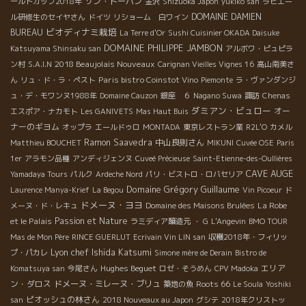
サン・トーバン
ールドカップ2018年
金沢
Shizuoka Japon
yukiko san
ラピエー
DOMAINE DAMIEN
ル研修生のセイヤさん
ドイツ
リショーム 白ワイン
ビオディナミ栽培
BUREAU
La Terre d'Or
Sushi Cuisinier OKADA Daisuke
DOMAINE PHILIPPE JAMBON
Katsuyama Shinsaku san
アルボワ・ピュピラ
2018 Beaujolais Nouveaux
ン村
S.A.I.N
Carignan Vieilles Vignes 16
高山南美さ
Paris bistro Coinstot Vino
ん
リュ・ド・ラ・ペスト
Piemonte
ラ・ヴァンダンジ
ュ・デ・モワンヌ1988年
Domaine Cauzon
銀座 ６
Nagano Suwa
諏訪
Chenas
ダミアン・ビュロー
オー
エスポア・ナカモト
Les GANIVETS
Mas Haut Buis
ナーのギヨム
オップラ
エールドゥロ
MONTADA
東京レストラン業
R2L'O
カメル
Ramon Saavedra
中山良則さん
Matthieu BOUCHET
MIKUNI
Cuvée OSE
Paris
1er
アラモン品種
アンディジェンヌ
Cuveé Précieuse
Saint-Etienne-des-Oullières
CAVE AUGE
Yamadaya Tours
パルク
Ardeche Nord
パリ・ビストロ・ロバセリア
Domaine Grégory Guillaume
Laurence Manya-Krief
La Begou
Vin Picoeur
ド
ドメーヌ・ヨヨ
La Robe
メーヌ・ド・レキュ
Domaine des Maisons Brulées
et le Palais
Passion et Nature
ラミディア醸造元
・ G
L'Angevin
BMO TOUR
Mas de Mon Père
RINCE GUERLUT
Ecrivain Vin LIN san
収穫2018年・フィリッ
Lyon chef Ishida Katsumi
プ・パカレ
Simone mère de Derain
Bistro de
Hughes Beguet
エリア
Komatsuya san
今尾さん
ロゼ・そうめん
CPV Madoka
ン・ダロス
ドメーヌ・ミレーヌ・ブリュ
Roots 66
築地の魚
Le Soula
Yoshiki
ピオッシュの林さん
san
2018 Nouveaux au Japon
グシテ
2018年クリストッ