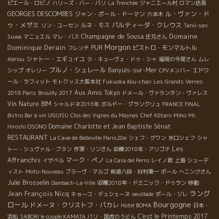
ピエール・ロビノ
ハリーズ・バー・パリ
La Trenchée
ジャニエール村
ロマン店長
ル・ヴァン・ド
GEORGES DESCOMBES
ジャン・ポール・ドーマン
六本木
ゥ・メザミ
パルティーダ・クレウス
ルネ・モス
リン・ユーセン
Tanii-san
Champagne de Sousa
Domaine
Suwa
マニュエル
マレ・バス
庄元さん
Morgon
Dominique Derain
PUR
ビストロ・モンマルトル
フレンチ
シャトー・エギュイユ
Abriou
ラ・キューヴェ・ドゥ・シャ
福岡の今尾さん
ムレ
ブルノ・シュレール
Banyuls-sur-Mer
シップ
オレリー
CPVメンバー
エドワ
ール・ラフィット
モトクッス大阪本社
Fukuoka Kou-chan
Les Grands Verres
Aux Amis Tokyo
2018 Paris
Brouilly 2017
ドメール・ヴァランタン・ヴァレス
Vin Nature BIM
シャルドネ2016年
ボルドー・グランクリュ
FRANCE FINAL
Bistro Bar à vin UGUISU
Clos des Vignes du Maynes
Chef Kôtaro
Miho
Mr.
Domaine Charlotte et Jean Baptiste Sénat
Hiroshi OSONO
RESTAURANT
La Cave de Belleville Paris20e
シェフ・グワン
水口シェフ
シャ
Les
トー・シュヴァル・ブラン
作家・リンさん
収穫2018年・アリゴテ
Affranchis
マーク・ペノ
イザベル
La Casa del Perro
レイノ君
上海
シューデ
ィスト
Moto-Nouveau
ブラーヴ・マルゴ
剣道八段・好村兼一
ポール
へニングさん
Julie Brosselin
Dambach-La-Ville
収穫2018年・ドミニック・ドゥラン
移動
ラング
Jean François Nicq
キョーコ・デュシェーヌ
oeuillade
ポール・ジレ
Bourgogne
ロール
ドメーヌ・クリストフ・パカレ
Hotel BOMA
日本・
C'est le Printemps 2017
浜松
SABORI le couple KAMATA
パリ・国虎のうどん