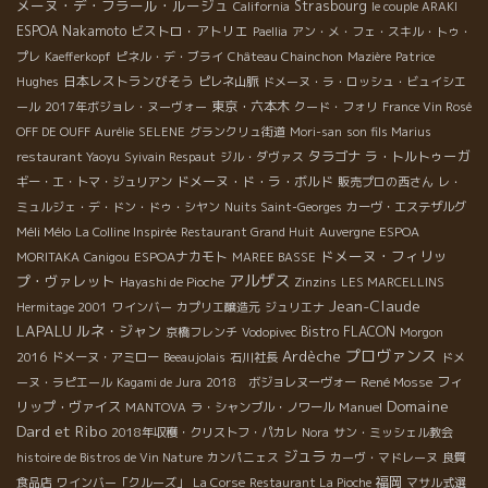
メーヌ・デ・フラール・ルージュ
Strasbourg
California
le couple ARAKI
ESPOA Nakamoto
ビストロ・アトリエ
Paellia
アン・メ・フェ・スキル・トゥ・
プレ
Kaefferkopf
ピネル・デ・ブライ
Château Chainchon
Mazière
Patrice
日本レストランびそう
Hughes
ピレネ山脈
ドメーヌ・ラ・ロッシュ・ビュイシエ
東京・六本木
ール
2017年ボジョレ・ヌーヴォー
クード・フォリ
France Vin Rosé
OFF DE OUFF
Aurélie
SELENE
グランクリュ街道
Mori-san
son fils Marius
タラゴナ
ラ・トルトゥーガ
restaurant Yaoyu
Syivain Respaut
ジル・ダヴァス
ドメーヌ・ド・ラ・ボルド
ギー・エ・トマ・ジュリアン
販売プロの西さん
レ・
ミュルジェ・デ・ドン・ドゥ・シヤン
Nuits Saint-Georges
カーヴ・エステザルグ
Méli Mélo
La Colline Inspirée
Restaurant Grand Huit
Auvergne
ESPOA
ドメーヌ・フィリッ
ESPOAナカモト
MORITAKA
Canigou
MAREE BASSE
アルザス
プ・ヴァレット
Hayashi de Pioche
Zinzins
LES MARCELLINS
Jean-Claude
Hermitage 2001
ワインバー
カプリエ醸造元
ジュリエナ
LAPALU
ルネ・ジャン
Bistro FLACON
京橋フレンチ
Vodopivec
Morgon
プロヴァンス
Ardèche
2016
ドメーヌ・アミロー
Beeaujolais
石川社長
ドメ
René Mosse
フィ
ーヌ・ラピエール
Kagami de Jura
2018 ボジョレヌーヴォー
Domaine
リップ・ヴァイス
Manuel
MANTOVA
ラ・シャンブル・ノワール
Dard et Ribo
2018年収穫・クリストフ・パカレ
Nora
サン・ミッシェル教会
ジュラ
histoire de Bistros de Vin Nature
カンパニェス
カーヴ・マドレーヌ
良質
福岡
食品店
ワインバー「クルーズ」
La Corse
Restaurant La Pioche
マサル式選