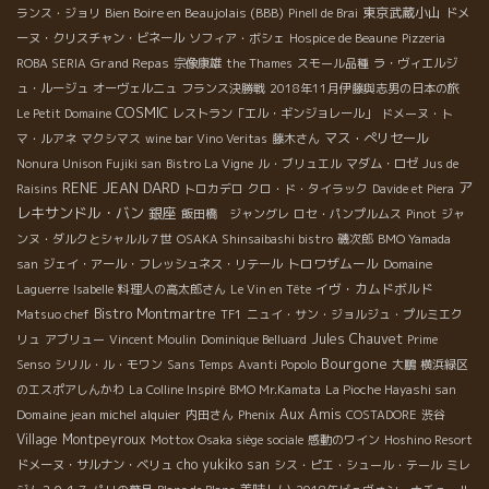
Bien Boire en Beaujolais (BBB)
東京武蔵小山
ランス・ジョリ
Pinell de Brai
ドメ
ーヌ・クリスチャン・ビネール
ソフィア・ボシェ
Hospice de Beaune
Pizzeria
Grand Repas
ROBA SERIA
宗像康雄
the Thames
スモール品種
ラ・ヴィエルジ
ュ・ルージュ
オーヴェルニュ
フランス決勝戦
2018年11月伊藤與志男の日本の旅
COSMIC
Le Petit Domaine
レストラン「エル・ギンジョレール」
ドメーヌ・ト
マス・ぺリセール
マ・ルアネ
マクシマス
wine bar Vino Veritas
藤木さん
Nonura Unison Fujiki san
Bistro La Vigne
ル・ブリュエル
マダム・ロゼ
Jus de
RENE JEAN DARD
ア
Raisins
トロカデロ
クロ・ド・タイラック
Davide et Piera
レキサンドル・バン
銀座
飯田橋 ジャングレ
ロセ・パンプルムス
Pinot
ジャ
ンヌ・ダルクとシャルル７世
OSAKA Shinsaibashi bistro
磯次郎
BMO Yamada
トロワザムール
san
ジェイ・アール・フレッシュネス・リテール
Domaine
イヴ・カムドボルド
Laguerre
Isabelle
料理人の高太郎さん
Le Vin en Tête
Bistro Montmartre
Matsuo chef
TF1
ニュイ・サン・ジョルジュ・プルミエク
Jules Chauvet
リュ
アブリュー
Vincent Moulin
Dominique Belluard
Prime
Bourgone
Senso
シリル・ル・モワン
Sans Temps
Avanti Popolo
大鵬
横浜緑区
のエスポアしんかわ
La Colline Inspiré
BMO Mr.Kamata
La Pioche Hayashi san
Aux Amis
Domaine jean michel alquier
内田さん
Phenix
COSTADORE
渋谷
Village Montpeyroux
Mottox Osaka siège sociale
感動のワイン
Hoshino Resort
cho yukiko san
ドメーヌ・サルナン・ベリュ
シス・ピエ・シュール・テール
ミレ