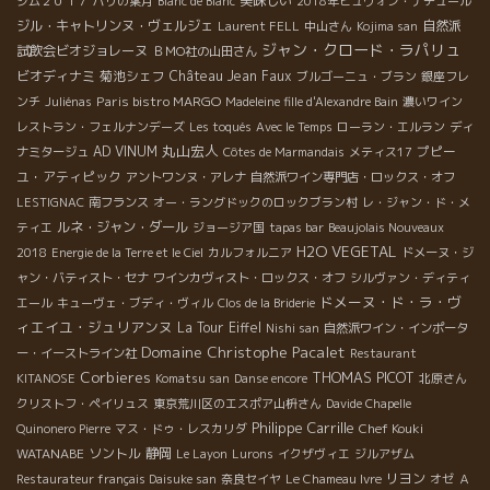
美味しい
ジム２０１７
パリの葉月
Blanc de Blanc
2018年ビュヴォン・ナチュール
ジル・キャトリンヌ・ヴェルジェ
自然派
Laurent FELL
中山さん
Kojima san
ジャン・クロード・ラパリュ
試飲会ビオジョレーヌ
ＢＭО社の山田さん
ビオディナミ
菊池シェフ
Château Jean Faux
ブルゴーニュ・ブラン
銀座フレ
Paris bistro MARGO
ンチ
Juliénas
Madeleine fille d'Alexandre Bain
濃いワイン
レストラン・フェルナンデーズ
Les toqués
Avec le Temps
ローラン・エルラン
ディ
丸山宏人
AD VINUM
プピー
ナミタージュ
Côtes de Marmandais
メティス17
ユ・アティピック
アントワンヌ・アレナ
自然派ワイン専門店・ロックス・オフ
LESTIGNAC
南フランス
オー・ラングドックのロックブラン村
レ・ジャン・ド・メ
ルネ・ジャン・ダール
ティエ
ジョージア国
tapas bar
Beaujolais Nouveaux
H2O VEGETAL
2018
Energie de la Terre et le Ciel
カルフォルニア
ドメーヌ・ジ
ャン・バティスト・セナ
ワインカヴィスト・ロックス・オフ
シルヴァン・ディティ
ドメーヌ・ド・ラ・ヴ
エール
キューヴェ・ブディ・ヴィル
Clos de la Briderie
ィエイユ・ジュリアンヌ
La Tour Eiffel
Nishi san
自然派ワイン・インポータ
Domaine Christophe Pacalet
ー・イーストライン社
Restaurant
Corbieres
THOMAS PICOT
KITANOSE
Komatsu san
Danse encore
北原さん
クリストフ・ペイリュス
東京荒川区のエスポア山枡さん
Davide Chapelle
Philippe Carrille
Chef Kouki
Quinonero Pierre
マス・ドゥ・レスカリダ
WATANABE
ソントル
静岡
Le Layon
Lurons
イクザヴィエ
ジルアザム
リヨン
Restaurateur français Daisuke san
奈良セイヤ
Le Chameau Ivre
オゼ
Ａ