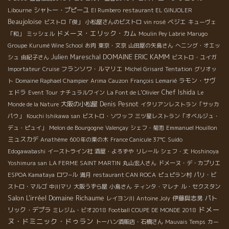
シャトー・プピーユ
Libourne
El Rumbero
restaurant EL GINJOLER
Beaujoloise
ベジエ
ビストロ「俊」
小松屋さんのビストロ
vin rosé
キューヴェ
ドメーヌ・エリック・カム
「和」
ミッシェル
Moulin Pey Labrie
Marugo
Groupe
Kurumé Wine School
お肉
東京・文京
山田屋の矢島さん
へニング・オエッ
DOMAINE ERIC KAMM
Julien Mareschal
シュ
由紀子さん
ビストロ・ユイガ
フランソワ・ルマリエ
Importateur
Cruise
Michel Grisard
Tentation
グリオッ
ラモン・サヴ
ト
Domaine Raphael Champier
Arima
Cauzon
François Lemarié
ェドラ
Chef Ishida
Event Tour
ナチュラルワイン
La Font de L'Olivier
Le
大阪の小松屋
Denis Pesnot
Monde de la Nature
イタリアンレストラン「サッカ
パウ」
Kouchi Ishikawa san
ビストロ・ソワッフ
三ツ星レストラン「オベルジュ・
デュ・ピュイ」
Melon de Bourgogne
Valençay
シェフ・菊池
Emmanuel Houillon
ミュスカデ
Anathème
600年の栗の木
France Canicule 37℃
Suido
Edogawabashi
イーストライン社
酒屋・よろずや
リレール
シェフ・丈
Hoshinoya
Yoshimura san
LA FERME SAINT MARTIN
丸山宏人さん
ドメーヌ・デ・カプリエ
ESPOA Kamataya
ロワ−ル
満月
restaurant CAN ROCA
ピュピラン村
パリ・ビ
ストロ・マルゴ
中川マリ
大阪うずら屋
小島さん
ティンタ・マレナ
ル・セクスタン
Salon L'irréel
Domaine Richaume
伊藤與志男
パト
レイヨン川
Antoine Joly
ドメー
リック・デプラ
ミレジム・ビオ2018
Football COUPE DE MONDE 2018
ヌ・ドミニック・ドゥラン
トーハン酒販店・石橋さん
Mauvais Temps
カー