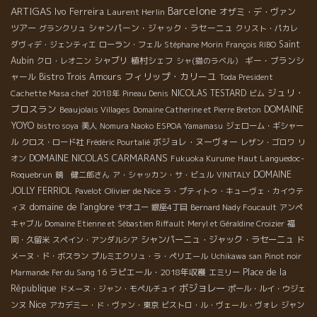
ARTIGAS
Barcelone
Ivo Ferreira
Laurent Herlin
オザミ・デ・ヴァン
ツアー
シャンパーン・ジャック・ラセーニュ
グランクリュ
クリスト・パカレ
Saint
ダヴィデ・ジェンティエ
ローラン・フェル
Stéphane Morin
François RIBO
Aubin
シャブリ
植村シェフ
ギー・ブランシ
クロ・レオニン
シャ(猫のラベル）
フィリップ・カリーユ
ャール
Bistro Trois Amours
Toda President
ジュリ・
NICOLAS TESTARD
Cachette Masa chef
2018年
Pineau Denis
ビム
ブロスラン
DOMAINE
Beaujolais Villages
Domaine Catherine et Pierre Breton
YOYO
bistro soya
美人
Nomura Naoko
ESPOA Yamamasu
ジェローム・ギシャー
ボジョレ・ヌーヴォー
ル
クロス・ロード社
Frédéric Pourtalié
レザン・ゴロワ
リ
DOMAINE NICOLAS CARMARANS
Haut Languedoc-
オン
Fukuoka Kurume
Roquebrun
DOMAINE
鏡 健二郎さん
ア・シャッカン・サ・ビュル
VINITALY
JOLLY FERRIOL
Olivier de Nice
Pavelot
ラ・プティトゥ・キューヴェ・カイウテ
domaine de l'anglore
ィヌ
ヤオユー
銀座4丁目
Bernard Nady Foucault
アンペ
キャブル
Domaine Etienne et Sébastien Riffault
Meryl et Géraldine Croizier
福
シャンパーニュ・ジャック・ラセーニュ
岡・久留米
スペイン・アンダルシア
ド
メーヌ・ド・ボスラン
プルミエクリュ・ラ・ペリエール
Uchikawa san
Pinot noir
ラピエール・2018年収穫
Place de la
Marmande
Fer du Sang 16
エミリー
ボジョレー
République
ドメーヌ・ジャン・モペルチュイ
ポール・ルイ・ウジェ
Nice
ンヌ
アカデミー・ド・ヴァン・東京
ビストロ・ル・ヴェール・ヴォレ
ジャン