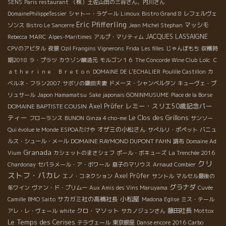
SENS
Paris restaurant
（株）土佐山田の三谷さん、内川さん
DomainePhilippeTessier
シャトー・ラゲール
Limoux
Bistro Grand 8
レフェルヴェ
Eric Pfifferling
マッシモ
ソンス
Bistro Le Sancerre
Jean Michel Stephan
JACQUES LASSAIGNE
Rebecca
MARC
Alpes-Maritimes
アルプ・マリティム
CPVのアビタル
夜景
Ozil Frangins Vignerons
Frida
Les filles
じゃんぼもち
収穫時
Loïc
期2018
ラ・プラツ
カウゾン醸造元
モルゴン１６
The Concorde Wine Club
Ｃ
ａｔｈｅｒｉｎｅ Ｂｒｅｔｏｎ
DOMAINE DE L'ECHALIER
Poulille Castillon
カ
ベルネ・フラン2007
サボリの鎌田夫妻
ドメーヌ・シャンベルタン
キューヴェ・プ
リュサール
Japon Hamamatsu
Sake japonais GONINMUSUME
Place de la Borse
レミー・スリエ50歳記念パー
DOMAINE BAPTISTE COUSIN
Axel Prüfer
ティー
Le Clos des Grillons
フローランス
BUNON
Ginza 4 cho-me
サンソー
オザミの小松さん
Qui évolue le Monde
ESPOAたけや
サぺルリ・ポペット
バニュ
DOMAINE RAYMOND DUPONT FAHN
ルス・シュール・メール
調布
Domaine Ad
Granada
Vium
カシェットのまさシェフ
ポール・ボキューズ
La Trenchée 2016
クリ
Chardonay
セパラメール・ア・ボワール
息子のマリウス
Arnaud Combier
ストフ・パカレ
Axel Prϋfer
エノ・コネクション
サントル
マルセル最後の
グラナダ
年ワイン
ヴァン・ド・プリムー
Aux Amis des Vins Maruyama
Cuvée
小松屋
サカガミ社の高橋社長
Camille
BMO Saito
Madona Eglise
ミス・テール
クロ・マソット
藤田社長
アレ・レ・ヴェール
white
サカノジュンさん
Mottox
Le Temps des Cerises
テラヴェール
東京銀座
Danse encore 2016
Carbo