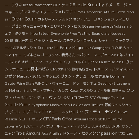
Côte de Brouilly
ドメーヌ・ジャ
ー・テヴネ
Restaurant Yacht Club
サン
ッキー・プレス
ティエリー・フォレスチエ
Yve Camdebord
Atsumi Foods Mori
Olivier Cousin
san
カトリーヌ・ブルトン
オン・ジュ・コネクション
ティエリ
ー・プゼラ
ヴィニョーブル・エリアン・ダ・ロス
50e anniversaire de Yuki san
シ
Beaujolais Nouveau
ェフ・タケモト
Importateur Symphonie Free Tasting
ロイック・ルール
2018
恵比寿店
ステファン・ロッシェ
シャトー・ロックフォ
Domaine La Petite Baigneuse
ール
北アルデッシュ
Campagnes
PLOUF
シュト
ラマイヤー
ミズキさん
オーリックの橋元さん
ラパリュ・ヌーヴォー2018年
バイエ
ヴァ
ール2016
オビ・ワイン・ケノビュル
パリ・カルチエラタン
La Remise 2018
ン・ナチュール見本市ビム
ドメーヌ・バティスト・
CPVのKisho
野村高城さん
クザン
ヴァン・ナチュール
Domaine
Margaux 2016
マキシムス
世界遺産
Gauby
Geschickt
Wine Style WINO
レ・ヴィーニュ・ドゥ・モンギュ
Les gens
クラ
Rose
de Métiers
オレリアン・プチ
ヴァカンス
アメルシュヴィル畑
森高さん
ブ・パッション・デュ・ヴァン
ボジョロワーズ
STC Groupe Tour
La
Grande Motte
Symphonie Madoka san
Le Clos des Treilles
野崎ワインショッ
ル・ブ・デュ・モンド
プ
ポール・ルデール
ステファニー・ルッセル
Cuvée
CPV Paris Office
Passion
クロ・レオニヌ
Atsumi Foods
2018 millésime
Lapierre
ワインバー・ア・ボワール・エ・ア・マンジェ
JEAN PAUL BRUN
サンシ
passion
Trois Amours
ドメーヌ・セクスタン
ニャン
Aux Argillas
浜松
Les