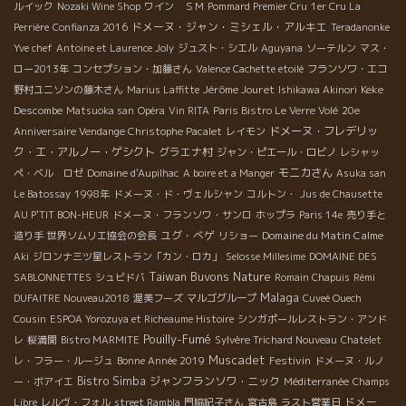
ルイック
Nozaki Wine Shop
ワイン ＳＭ
Pommard Premier Cru
1er Cru La
ドメーヌ・ジャン・ミシェル・アルキエ
Perrière
Confianza 2016
Teradanonke
Yve chef
Antoine et Laurence Joly
ジュスト・シエル
Aguyana
ソーテルン
マス・
ロー2013年
コンセプション・加藤さん
Valence Cachette etoilé
フランソワ・エコ
Jérôme Jouret
Keke
野村ユニソンの藤木さん
Marius Laffitte
Ishikawa Akinori
Descombe
Matsuoka san
Opéra
Vin RITA
Paris Bistro Le Verre Volé
20e
ドメーヌ・フレデリッ
Anniversaire Vendange Christophe Pacalet
レイモン
ク・エ・アルノー・ゲシクト
グラエナ村
ジャン・ピエール・ロビノ
レシャッ
モニカさん
ペ・ベル ロゼ
Domaine d'Aupilhac
A boire et a Manger
Asuka san
Le Batossay
1998年
ドメーヌ・ド・ヴェルシャン
コルトン・
Jus de Chausette
AU P'TIT BON-HEUR
ドメーヌ・フランソワ・サンロ
ホップラ
Paris 14e
売り手と
ユグ・べゲ
Domaine du Matin Calme
造り手
世界ソムリエ協会の会長
リショー
Aki
ジロンナ三ツ星レストラン「カン・ロカ」
Selosse Millesime
DOMAINE DES
Taiwan Buvons Nature
SABLONNETTES
シュビドバ
Romain Chapuis
Rémi
Malaga
DUFAITRE Nouveau2018
渥美フーズ
マルゴグループ
Cuveé Ouech
Cousin
ESPOA Yorozuya et Richeaume Histoire
シンガポールレストラン・アンド
Pouilly-Fumé
レ
桜満開
Bistro MARMITE
Sylvère Trichard Nouveau
Chatelet
Muscadet
Festivin
レ・フラー・ルージュ
Bonne Année 2019
ドメーヌ・ルノ
Bistro Simba
ジャンフランソワ・ニック
ー・ボアイエ
Méditerranée
Champs
ドメー
Libre
レルヴ・フォル
street Rambla
門脇紀子さん
宮古島
ラスト営業日