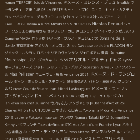
ドメーヌ・ミレンヌ・ブリュ
roman 'TERROIR'
Bois de Vincennes
Invalide
ヴ
ァランティーア畑
RUE DE LA PESTE
シャトー・プピーユ・コート・ド・カスティ
Jordy Perez
ヨン
セバスチャン・デルヴィユ
フランス対ウルグアイ：２：１
Nicolas Renaud
TAVEL ROSE
Kamm Asutra
Mizuki san
VINI CIRCUS
シェ
フ・ソムリエの長谷川さん
セドリック・ガロ
戸田シェフ
プイイ・ヴァンゼル2013
Domaine de la
Domaine MADA
竹下正樹
ドメーヌ・ブルノ・デュシェンヌ
Borde
Gilles Davasse de bistro FLACON
東京恵比寿
アメリカ・オレゴン
ラン
Domaine
グドック・ルシヨン
ロバ・セリアのヴァンサン
ジェロボアム
貴腐
オリオル・アルティギャス
Mouressipe
ブジーグのカキ
ルーツ66
Kyoto
ボージョロワーズ
シャトーヌッフ・デュ・パップ
Sebastien Dervieux
ワインスクー
ドメーヌ・ド・ラングロ
Mas Pellisser
ル
キューヴェ・桜島
vendange 2021
ール
グラン・
ジャン・ミッシェル・ステファン
渋谷康弘さん
バトン・板垣さん
ドメーヌ・フィリッ
ルパ
cuvée Coup de Foudre
Jean-Michel Lasbouygues
プ・ジャンボン
ドゥニ・ペノ
ワインの4つの要素
エマニュエル・ジブロ
Ishikawa san
chef Julianne
竹ノ内さん
アンヴァリッド
Jeanne d'Arc et Roi
ユキさん
Charles VII
Bistro UN JOUR
石田克己
Yokohama Midori-ku
Vendange
BMO
2018 Lapierre
Fukuoka Imao-san
アルボワ
Nomura Takaki
Sommelière
Lyon
Kenny
北浜フレンチ
Tours de Groupe STC
Aux Amis d’une Franche
パシオ
ル・クロ・デ・グリヨン
アンダルシア
ン心斎橋店
Yvon Metras
ル・カンボ
ビストロ・ブリュタル
ン2008
猛暑継続2018年
コンコルド
猛暑2018年