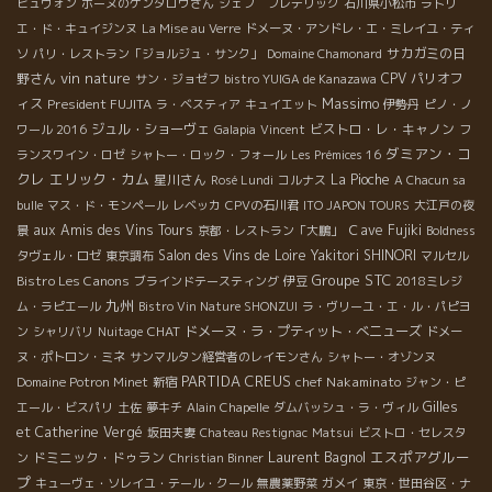
ビュヴォン
ボーヌのケンタロウさん
シェフ フレデリック
石川県小松市
ラトリ
エ・ド・キュイジンヌ
La Mise au Verre
ドメーヌ・アンドレ・エ・ミレイユ・ティ
サカガミの日
ソ
パリ・レストラン「ジョルジュ・サンク」
Domaine Chamonard
vin nature
野さん
CPV パリオフ
サン・ジョゼフ
bistro YUIGA de Kanazawa
Massimo
ィス
President FUJITA
ラ・ベスティア
キュイエット
伊勢丹
ピノ・ノ
ジュル・ショーヴェ
ビストロ・レ・キャノン
ワール 2016
Galapia
Vincent
フ
ダミアン・コ
ランスワイン・ロゼ
シャトー・ロック・フォール
Les Prémices 16
クレ
エリック・カム
星川さん
La Pioche
Rosé Lundi
コルナス
A Chacun sa
bulle
マス・ド・モンペール
レベッカ
CPVの石川君
ITO JAPON TOURS
大江戸の夜
aux Amis des Vins Tours
Ｃave Fujiki
景
京都・レストラン「大鵬」
Boldness
Salon des Vins de Loire
Yakitori SHINORI
タヴェル・ロゼ
東京調布
マルセル
Groupe STC
Bistro Les Canons
ブラインドテースティング
伊豆
2018ミレジ
九州
ム・ラピエール
Bistro Vin Nature SHONZUI
ラ・ヴリーユ・エ・ル・パピヨ
CHAT
ドメーヌ・ラ・プティット・べニューズ
ン
シャリバリ
Nuitage
ドメー
ヌ・ポトロン・ミネ
サンマルタン経営者のレイモンさん
シャトー・オゾンヌ
PARTIDA CREUS
chef Nakaminato
Domaine Potron Minet
新宿
ジャン・ピ
Gilles
エール・ビスパリ
土佐
夢キチ
Alain Chapelle
ダムバッシュ・ラ・ヴィル
et Catherine Vergé
坂田夫妻
Chateau Restignac
Matsui
ビストロ・セレスタ
Laurent Bagnol
エスポアグルー
ドミニック・ドゥラン
ン
Christian Binner
プ
キューヴェ・ソレイユ・テール・クール
無農薬野菜
ガメイ
東京・世田谷区・ナ