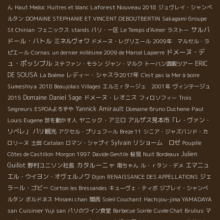
Laforest Nouveau 2018
ん
Haut Medoc
Huitres et blanc
ジュヴレイ・シャンベ
ルタン
DOMAINE STEPHANIE ET VINCENT DEBOUTBERTIN
Sakagami Groupe
サルバ
St Chinian
フェニックス
stands
パリ・一区
Le Temps d'Aimer
ラストー
ドール・バトル
ミネルヴォワ
ドメーヌ・レグリエール
2009年 マルセル・ラ
ドメーヌ・デ
ピエール
Cornas
un dernier millésime 2009 de Marcel Lapierre
ュ・ポッシブル
ERIC
ステファン・モラン
ジャン・マルク
トーハン酒販ツアー
DE SOUSA
レディー・シャスラ2017年
La Boème
C'est pas la Mer à boire
Sumeshiya
2018 Beaujolais Villages
エルミｒタージュ 2001年
ヴィンテージュ
Domaine Daniel Sage
ドメーヌ・レオニス
2015
フィロソフィー
Trois
Yannick Amirault
Paul
Seigneurs
ESPOAよろずや
Domaine Bruno Duchene
Louis Eugene
ヤニック・アミロ
アルザス見本市「レ・ヴァン・
世を動かす人
リベレ」
パリ観光
アクセル・プリュフール
Breze 11
シニア・ジャズバンド・カ
Sylvain
リショーム ロゼ
ロリーヌ
土田
Catalan
ロマン・シャプイ
Poupille
Julien
Côtes de Castillon
Morgon 1997
Davide Gentile
桜見
Nuit Bordeaux
カタルーニャ
Guillot
野村ユニソン社長
エマニュ
南ちゃん
ル・ｒタン・デメ
エル・ウイヨン・オヴェルノワ
ジェ
Dijon
RENAISSANCE DES APPELLATIONS
ラール・ゴビー
Corton les Bressandes
キューヴェ・ティボ
ジブレイ・シャンベ
ルタン
ボルドネス
Minami chan
関西
Soleil Couchant
Hachijou-jima YAMADAYA
san
Cuisinier Yuji san
パリのワイン食堂
Barbecue Soirée
Cuvée Chat
Brulius
マ