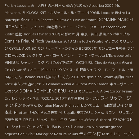
葡呑(ぶのん)
Florian Looze
大阪 大近社の木村さん
Abouriou 2002
Mr.
Masanobu FUKUOKA
クロ・ルジャール・ル・ブール1996年
Loucate
Bistro La
DOMAINE MARCEL
Beziers
Nautique
La Cadette
La Revue du Vin de France
RICHAUD
ラ・リュノット醸造元
シャトー・ジャン・フォー
Oenoconnexion
Kisho
感動
Jacques Février
2300年の杉の木
月
東京・神田
長崎アンペキャブル
Domaine Prieuré Roch
Venddange 2018 Christophe Pacalet
マテウス
カリニャ
ン
CYRILL ALONZO
モンドゥーズ・トラディション2003年
サンピエール教会
ラン
グロールのエリックとマリー・ロー
サイント・ヴィクトワール山
L'Echappee belle
VINISUD
シャント・クク
パリのお好み焼き OKOMUSU
Clos de Vougeot Grand
Marseille
Cru
Olivar
ディオニー
ウグイス・紺野真シェフ
ク・ド・フードル
上田
あゆみさん
Thomas
BMO 社のマサコさん
2020 beaujolais nouveaux
横須賀
Miss
Terre
キタノセ店のシェフ
Domaine Richaud
Puitchi Rodo
Canada
キューヴェ・バ
DOMAINE MYLENE BRU
ラガンヌ
ドウロ
カタロニア人
Aloxe Corton Premier
フィリップ・ジ
Cru
レシャッペ・ベル
FOODAL
2019年新年昼食会
ラ・フル
ャンボン
モンペリエ・自然派ワイン見
紀子さん
Domaien Marcel Richaud
本市
Hirofumi SHOJI さんご夫妻
M. Bispalie
東京のリョウさん
サロン・リレエル
お好み焼き「きじ」
リュペール・ルロワ
Domaine Jérôme Guichard
パリのビスト
Visite Paris
ロ・シャトーブリアン
マリオン
NAGOYA Vin Nature grande
モルゴン村
cidre
dégustation
Mariage de Nomura Takaki
M de B
レミ・セデス