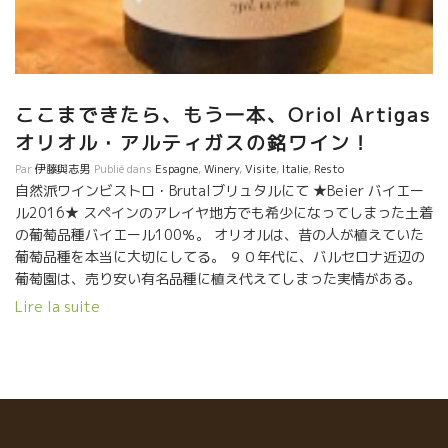
ここまできたら、もう一本、Oriol Artigas
オリオル・アルティガスの銘ワイン！
Par
伊藤與志男
Publié dans
Espagne
,
Winery
,
Visite
,
Italie
,
Resto
自然派ワインビストロ・Brutalブリュタルにて ★Beier バイエー
ル2016★ スペインのアレイヤ地方でも希少になってしまった土着
の葡萄品種バイエール100％。 オリオルは、昔の人が植えていた
葡萄品種を本当に大切にしてる。 ９０年代に、バルセロナ近辺の
葡萄園は、売り安い有名品種に植え代えてしまった実情がある。
この地方で昔から永年に渡って栽培されてきた品種には、それな
Lire la suite
りの理由がある、と考えている。 このスペインの乾燥した気候風
土に耐えられる品種であったに違いない。 それにもっと大切なこ
とは、ここの暑さでも熟しながら、酸を残せる品種であることで
ある。 強烈な太陽のもとでも決して重くならない品種だった。そ
の一つがバイエール品種。 バイエール品種を除梗なしのマセラッ
ション・カルボニック醸造、1週間のみのマセラション（かも