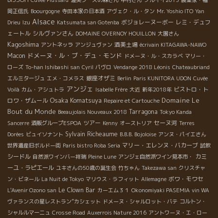
岡正信氏
Boourgogne
寺田本家の日本酒
アヴェク・ル・タン
Mr. Yoshio ITO
Yan
Alsace
ボジョレーヌーボー
レミ・デュフ
Drieu
Izu
Katsumata san Gotenba
ェートル
シルヴァンさん
DOMAINE OVERNOY HOUILLON
大園さん
Kagoshima
酒美土場
アントネッラ
アンジュヴァン
écrivain KITAGAWA-NAWO
ドメーヌ・ル・ブ・デュ・モンド
Macon
ドメーヌ・ル・スカラベ
マリー・
ローズ
To-han Ishibashi san
Cyril
パヴロ
Vendange 2018 Léonis
Chateaubriand
銀座オザミ
エルミタージュ
エメ・コメラス
Berlin
Paris KUNITORA UDON
Cuvée
アンジェ
ビストロ・ト
Voilà
カム・アシュトラ
Isabelle Frère
大近
新年2018年
Osaka Komatsuya
Domaine Le
ロワ・ザムール
Repaire et Cartouche
Bout du Monde
Tarragona
Beeaujolais Nouveaux 2018
Tokyo Kanda
ツアー
セーヌ河
Sancerre
酒販グループESPOA
Kenny
オーストリア
Terres
Sylvain Richeaume
Dorées
ビュイソナント
B.B.B. Bojoloise
アンヌ・パイエさん
マリー・エレンヌ・バカーブ
世界遺産旧ボルドー街
Paris bistro Roba Seria
試飲
シードル
カミ
自然派ワインバー祥瑞
Pleine Lune
アンジェ自然派ワイン見本市・
ーユ・ラピエール
ユキさんの50歳の誕生会
竹ちゃん
Takezawa san
クリスチャ
ボワ・モワセ
ン・ビネール
La Nuit de Tokyo
マリウス・ラフィット
Allemagne
Le Clown Bar
L'Avenir Ozono san
カーエム３１
Okonomiyaki PASEMIA
vin WA
ヴァランスの星レストラン”カシェット
ドメーヌ・シャルロット・バテ
コルトン・
シャルルマーニュ
Crosse Road
Auxerrois Nature 2016
アントワーヌ・エ・ロー