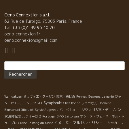
し）。 エレガントでフレッシュな果実味と白コショウのようなス
パイス。 まるでフランス・ロワール地方の爽やかなピノ・ドニス
を思い浮かばせる風味がとても特徴的。 ミネラルと旨みは相変わ
Oeno Connextion s.a.r.l.
らず抜群。 . これは、もう絶品です。 まだ、パリ、フランスでも
62 Rue de Turbigo, 75003 Paris, France
買えません。 そんなワインが近日中に日本に入ります。自然派ワ
Tel +33 (0)1 49 96 40 20
インの宝庫！JAPONで是非、楽しんでください！！ ５、６本目
oeno-connexion.fr
は、流石に違うものを飲った。 イタリア人のロマンな男、Partida
oeno.connexion@gmail.com
Creusパルティーダ・クレウス醸造のMassimoマシモさんがスペ
インで造っているワイン 「ＳＭ」。 ＳＭの意味は、サゾ・マゾで
はありません。カタロニアの土着葡萄Sumollスモール品種の意。
Rechercher :
６本目はJunさんの選択でイタリアワインVodopivecを開けた。ど
ちらもスート体に入っていく美味しいワインだった。
Waingakuen
オリヴィエ・クーザン
東京・恵比寿
Rennes
Georges Lemarié
ジャ
Symphonie
ン・ピエール・クワントロ
Chef Konno
リョウさん
Domaine
Emmanuel Giboulot
Sylvie Augereau
バーベキュー・ソワレ
オザミ・デ・ヴァン
20周年記念
ルフォーロゼ
Portugal
BMO Saito san
オン・メ・フェ・ス・キル・ト
ドメーヌ・マルセル・リショー
ゥ・プレ
Cuvee Le Rang du Merle
サッカーワ