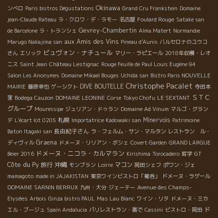
Okinawa
ンベロ
Paris bistros Dégustations
Grand Cru Frankstein
Domaine
jean-Claude Rateau
ラ・クロワ・デ・ラモー
名古屋
Foulard Rouge
Satake san
Gevrey-Chambertin
de Barcelone
ラ・トランシェ
Alma Matert
Normandie
aux Amis des Vins
Marugo Nakajima san
Pineau d'Aunis
バルセロナのユウコ
ビュヴォン・ナチュール
さん
エリック
マリー・ラピエール
2018年収穫・レオ
ニス
Saint Jean
Château Lestignac
Rouge Feuille de Paul Louis Eugène 94
Salon Les Anonymes
Domaine Mikael Bouges
Uchida san
Bistro Paris NOUVELLE
Christophe Pacalet
DIVE BOUTELLE
MAIRIE
藤原幸也
ゲーシクト
寺田本
ＳＴＣ
家
Bodega Cauzon
DOMAINE LEONINE
Corse
Tokyo Chofu
LE SEXTANT
グループ
Mouressipe
ジュリアン・ドゥラン
Domaine Ad Vinum
マルゴ・グラン
札幌
Minervois
デ
L'écart lot 0205
Importatrice Kadowaki san
Patrimoine
長由紀子さん
Baton Itagaki san
ラ・フェルム・サン・マルタン
レストラン ル・
Graena
ディヴィル
ドメーヌ・リリアン・ボシェ
Covert Garden
GRAND LARGUE
ドメーヌ・ニコラ・カルマラン
Beier 2016
Kirishima
Torocadero
哲学
GT
Côte du Py
沖縄
旅行
マコン
モンブラン
Loirre
岡田シェフ
ポワン・ジェ
mamagoto
made in JAJAKISTAN
東京ワインビストロ「葡呑」
ドメーヌ・ラゲール
DOMAINE SARNIN BERRUX
九州・大分
ジェーテー
Avenue des Champs-
Elysées
Arbois
Ginza bistro PAUL
Mas Lau Blanc
ワイン・リタ
ドメーヌ・ミカ
ド
エル・ブージュ
Spain Andalucia
パリレストラン・奏で
Cassini
ビストロ・岡田