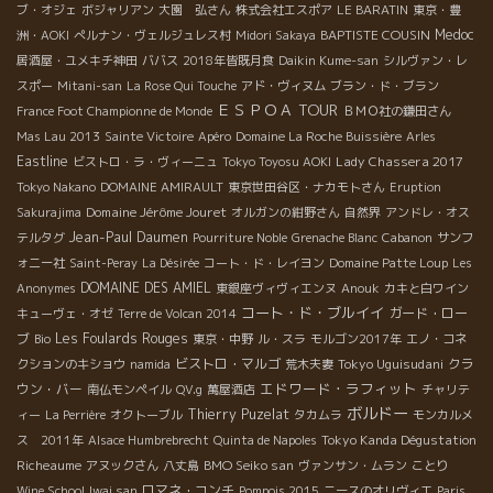
ブ・オジェ
ボジャリアン
大園 弘さん
株式会社エスポア
LE BARATIN
東京・豊
BAPTISTE COUSIN
Medoc
洲・AOKI
ぺルナン・ヴェルジュレス村
Midori Sakaya
居酒屋・ユメキチ神田
ババス
2018年皆既月食
Daikin Kume-san
シルヴァン・レ
スポー
Mitani-san
La Rose Qui Touche
アド・ヴィヌム
ブラン・ド・ブラン
ＥＳＰＯＡ TOUR
France Foot Championne de Monde
ＢＭＯ社の鎌田さん
Mas Lau 2013
Sainte Victoire
Apéro
Domaine La Roche Buissière
Arles
Eastline
Lady Chassera 2017
ビストロ・ラ・ヴィーニュ
Tokyo Toyosu AOKI
Tokyo Nakano
DOMAINE AMIRAULT
東京世田谷区・ナカモトさん
Eruption
Domaine Jérôme Jouret
Sakurajima
オルガンの紺野さん
自然界
アンドレ・オス
Jean-Paul Daumen
テルタグ
Pourriture Noble
Grenache Blanc
Cabanon
サンフ
ォニー社
Saint-Peray
La Désirée
コート・ド・レイヨン
Domaine Patte Loup
Les
DOMAINE DES AMIEL
Anonymes
東銀座ヴィヴィエンヌ
Anouk
カキと白ワイン
コート・ド・ブルイイ
ガード・ロー
キューヴェ・オゼ
Terre de Volcan 2014
ブ
Les Foulards Rouges
Bio
東京・中野
ル・スラ
モルゴン2017年
エノ・コネ
ビストロ・マルゴ
Tokyo Uguisudani
クラ
クションのキショウ
namida
荒木夫妻
エドワード・ラフィット
ウン・バー
南仏モンペイル
QV.g
萬屋酒店
チャリテ
ボルドー
Thierry Puzelat
ィー
La Perrière
オクトーブル
タカムラ
モンカルメ
Tokyo Kanda Dégustation
ス 2011年
Alsace Humbrebrecht
Quinta de Napoles
Richeaume
BMO Seiko san
アヌックさん
八丈島
ヴァンサン・ムラン
ことり
ロマネ・コンチ
Wine School
Iwai san
Pompois 2015
ニースのオリヴィエ
Paris