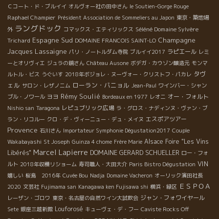
Ｃコート・ド・ブルイイ
オルヴォー社の田中さん
le Soutien-Gorge Rouge
Raphael Champier
Président Association de Sommeliers au Japon
東京・築地場
ラングドック
Séléné Domaine Sylvère
外
コマックス・エティリックス
Espagne Sud
Champagne
Trichard
DOMAINE FRANCOIS SAINT-LO
Jacques Lassaigne
ラピエール
パリ・ノートルダム寺院
ブルイイ2017
レミ
ーとオリヴィエ
ジュラの鏡さん
Château Ausone
ボデガ・カウゾン醸造元
モンマ
タヴ
ルトル・ビス
うぐいす
2018年ボジョレ・ヌーヴォー・クリストフ・パカレ
ェル
ローラン・バニョル
サロン・レザノニム
Jean-Paul
ワインバー・シャン
Rémy Soulié
ヨヨ
オー・フォルト
ブル・ノワール
Bordeaux en 1977
レオニ
レピュブリック広場
Nishio san
Taragona
ラ・グロス・ナディンヌ・ヴァン・ブ
エスポアツアー
ラン・リコルー
クロ・デ・ヴィーニュー・デュ・メイヌ
Provence
石川さん
Importateur Symphonie Dégustation2017
Couple
Alsace Foire "Les Vins
Wakabayashi
St Joseph
Guinza 4 chome
Frère Marie
Marcel Lapierre
DOMAINE GERARD SCHUELLER
Libérés"
ロー・フォ
VIN
ルト
2018年収穫リショーム
寿司職人・大田大介
Paris Bistro Dégustation
嬉しい
桜島 2016年
Cuvée Bou
Nadja
Domaine Vacheron
オーリック濱田社長
ＥＳＰＯＡ
2020
文芸社
Fujimama san
Kanagawa ken Fujisawa shi
横浜・緑区
ジャン・フォワイヤール
レーザン・ゴロワ
東京・名古屋の自然ワイン大試飲会
Louforosé
Sete
銀座三越新館
キューヴェ・デ・フー
Caviste Rocks Off