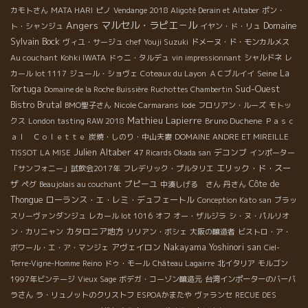
カモトさん
MATA HARI
ピノ
Vendange 2018 Aligoté Derain et Altaber
ポン・
Angers
マルセル・ラピエ－ル
Domaine
ト・シャンジュ
イヤン・ド・リュ
Sylvain Bock
ヴィユ・サージュ
chef Youji Suzuki
ドメーヌ・ド・モンカルメス
Au couchant
Kohki IWATA
ドゥニ・タルデュ
vin impressionnant
シャルドネ
レ
Seine
La
カール lot 1117
ジュール・ショヴェ
Coteaux du Layon
ＡＣブルイイ
Sud-Ouest
Tortuga
Domaine de la Roche Buissière
Ruchottes Chambertin
Bistro Brutal
BMO聖子さん
Nicole Carmarans
Iode
フロリアン・ルーズ
モトッ
Mathieu Lapierre
Bruno Duchene
クス
London tasting RAW 2018
Ｐａｓｃ
ａｌ Ｃｏｌｅｔｔｅ
炭焼・しのり・中山夫妻
DOMAINE ANDRE ET MIREILLE
Julien Altaber
デコンブ
TISSOT
LA MISE
47 Ricards Okada san
インポーター
エリック・ド・スー
「サンフォニー」試飲会2017年
フレデリック・プルタリエ
ザ
プピーユ
Côte de
ペグ
Beaujolais au couchant
中湊しげる さん
丹さん
Thongue
ローランス・エ・レミ・デュフェートル
Conception Kato san
ブラッ
スリーヴァンダンジュ
レカール lot 1016
オフ
オー・ザルジラ
シ・ヌ・パルリオ
カタロニア地方
ン・カリニャン
リリアン・ボシェ
大阪の醸造者
ビストロ・ア・
アヴェイロン
Nakayama Yoshinori san
ボワール・エ・ア・マンジェ
Ciel-
Terre-Vigne-Homme
Reino
ドゥ・モール
Château Lagairre
北イタリア
モルゴン
1997年ビンテージ
Vieux Sage
ボデガ・コーゾン醸造元
台湾インポーターのバーバ
ラさん
ラ・リュノットのクリストフ
ESPOAかまたや
ヴァランセ
RECUE DES