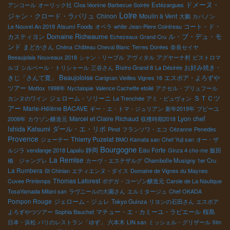
ドメーヌ・
アンコール
オーリック社
Clos léonine
Barbecue Soirée
Estézargues
Loire
ジャン・クロード・ラパリュ
Chinon
Moulin à Vent
大鵬
カバノン
コート・ド・
Le Nouvel An 2019
Atsumi Foods
オペラ
white
Jean-Piere Cointreau
Domaine Richeaume
ル・ブ・デュ・モ
カスティヨン
Echezeaux Grand Cru
ンド
まどかさん
Chéna
Château Cheval Blanc
Terres Dorées
奈良セイヤ
Beeaujolais Nouveaux 2018
シャン・リーブル
アヴィタル
アグヤーナ村
ビストロマ
お好み焼き・
ルゴ
シルベール・トリシャール
三谷さん
Bistro Grand 8
La Désirée
Beaujoloise
きじ「さんて寛」
エスポア・よろずや
Carignan Vieilles Vignes 16
ツアー
Mottox
1998年
Nyctalopie
Valence Cachette etoilé
アクセル・プリュフール
ＳＴＣツ
ジェローム・ソリーニ
カンヌのワイン
La Trenchée
アミ・ビュヴォン
アー
Marie-Hélène BACAVE
ギー・エ・トマ・ジュリアン
新年2019年
プピーユ
Marcel et Claire Richaud
Lyon chef
2008年
カウゾン醸造元
収穫時期2018
ダール・エ・リボ
Ishida Katsumi
Pinot
フランソワ・エコ
Cézanne
Penedès
Provence
Thierry Puzelat
ジェーテー
BMO Kamata san
Chef Yuji san
オー・ザ
Bourgogne
静岡
Eau Forte
ルジラ
vendange 2018 Lapalu
Ginza 4 cho-me
飯田
La Remise
橋 ジャングレ
カーヴ・エステザルグ
Chambolle Musigny 1er Cru
La Rumbera
St Chinian
エティエンヌ・ダイス
Domaine de Vignes du Maynes
Thomas Laforest
Cuvee Printemps
ボデガ・コーゾン醸造元
Carole de La Nautique
TosaYamada Mitani san
ラヴニールの大園さん
エルミタージュ
Chef OKADA
Pompon Rouge
ジェローム・ジュレ
Tokyo Guinza
リヨンの石田さん
エスポア
マチュー・エ・カミーユ・ラピエール
桜島
よろずやつツアー
Sophia Bauchet
日本・浜松
パリのレストラン「ゆず」
六本木
LIN san
ミッシェル・グリザール
film