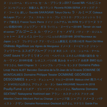
ペルピニャ
セ・ル・プランタン2017
ヌ・ジェローム・ギシャール
Cuveé WA
ン
コンセプション・加藤さん
南フランス
Pizzeria ROBA SERIA
メティス17
ク・
ラ・ルミーズ
ド・フードル
嬉しい
Société SAKAGAMI
Tokyo Ota-ku
Coteaux
du Layon
アン・メ・フェ・スキル・トゥ・プレ
ビストロ・グランユイットゥ
ラミ
サンドリーヌ
ディア醸造元
France Tours
Pierre
ドイツ
ジルアザム
Vin RITA
ラフ
ジュリアン・ギヨ
ォレ収穫2018年
ラパリュ・ヌーヴォー2018年
Terroir
vin rosé
ブルゴーニュ
ル・ヴァン・ドゥ・メザミ
et somen
パティ・デ・ロジエル
シャトー・エギュイユ
ローラン・バニョルの来日2018年
2018 Nouveaux au
Japon
シェフ フレデリック
アド・ヴィニュム醸造元
石川県小松市
Rosé Obi Wine
Château Aiguilloux
ジャン・
Les Vignes de Mongueux
ドメーヌ・ドーピヤック
フォワラール
エスポアグループ
フリダ
米沢
シス・ピエ・シュール・テール
サンテミリオン
CHAT
セ・
Solutré
パリ・ベルヴィル
ユキさんの50歳の誕生会
ル・ヴァン
2018年収穫・レオニス
パリの夜
飲み会
キャヴィア
自然界
BMO 社の
Domaine Pattes-
マサコさん
Saint Chignan
ラ・シャンブル・ノワール
モンタダ
Loup
Pierre ALIET
Barcelon
Domaine de la St-Jean de la Gineste
DOMAINE DE
DOMAINE GEORGES
Domaine Philippe Tessier
MONTCALMES
DESCOMBES
南スペイ
キョーコ・デュシェーヌ
マルゴー2016年
Matsuo chef
ン
ＢＭО社の山田さん
アヴェク・ル・タン
Saké KIKUHIME
Nouvel An 2018
Pouilly-Fumé
エスポア・ゴトーツアー
Narbonne
Domaine
エニンドさん
SEXTANT
Nakayama Yoshinori san
アラン・カステックス
アスティ町
シャブリ
ドメーヌ・バテ
Attention Chenin Méchant
Pont au Change
ジョージア国
ィスト・クザン
Domaine Romaneaux-Destezet
紀子さん
マテウス
Garde Fou