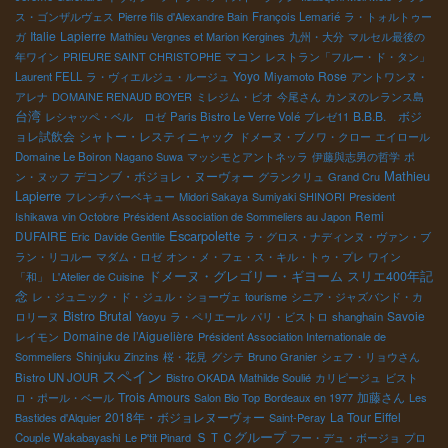
ス・ゴンザルヴェス
Pierre fils d'Alexandre Bain
François Lemarié
ラ・トォルトゥー
Italie
Lapierre
ガ
Mathieu Vergnes et Marion Kergines
九州・大分
マルセル最後の
マコン
年ワイン
PRIEURE SAINT CHRISTOPHE
レストラン「フルー・ド・タン」
Yoyo
Rose
Laurent FELL
ラ・ヴィエルジュ・ルージュ
Miyamoto
アントワンヌ・
アレナ
DOMAINE RENAUD BOYER
ミレジム・ビオ
今尾さん
カンヌのレランス島
台湾
B.B.B. ボジ
レシャッペ・ベル ロゼ
Paris Bistro Le Verre Volé
ブレゼ11
ョレ試飲会
シャトー・レスティニャック
ドメーヌ・ブノワ・クロー
エイロール
Domaine Le Boiron
Nagano Suwa
マッシモとアントネッラ
伊藤與志男の哲学
ポ
Mathieu
デコンブ・ボジョレ・ヌーヴォー
ン・ヌッフ
グランクリュ
Grand Cru
Lapierre
フレンチバーベキュー
Midori Sakaya
Sumiyaki SHINORI
President
Remi
Ishikawa
vin Octobre
Président Association de Sommeliers au Japon
Escarpolette
DUFAIRE
Eric
Davide Gentile
ラ・グロス・ナディンヌ・ヴァン・ブ
ラン・リコルー
マダム・ロゼ
オン・メ・フェ・ス・キル・トゥ・プレ
ワイン
ドメーヌ・グレゴリー・ギヨーム
スリエ400年記
「和」
L'Atelier de Cuisine
念
レ・ジュニック・ド・ジュル・ショーヴェ
tourisme
シニア・ジャズバンド・カ
Bistro Brutal
Savoie
ロリーヌ
Yaoyu
ラ・ペリエール
パリ・ビストロ
shanghain
Domaine de l’Aiguelière
レイモン
Président Association Internationale de
Sommeliers
Shinjuku
Zinzins
桜・花見
グシテ
Bruno Granier
シェフ・リョウさん
スペイン
Bistro UN JOUR
Bistro OKADA
Mathilde Soulié
カリピージュ
ビスト
Trois Amours
加藤さん
ロ・ポール・ベール
Salon Bio Top
Bordeaux en 1977
Les
2018年・ボジョレヌーヴォー
La Tour Eiffel
Bastides d'Alquier
Saint-Peray
ＳＴＣグループ
Couple Wakabayashi
Le P'tit Pinard
フー・デュ・ボージョ
プロ