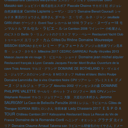
Masako san
シュビドバ
株式会社エスポア
Pascale Choime
サカガミ社
ボジョレ
Camille Lapierre
自然派醸造家
レーザン・ゴロワ
Domaine Benoit Courault
シャ
ダール・エ・リボ、ルネ・ジャン
ルドネ
東京のリョウさん
岩井さん
oeuillade
GAN chan
ラフォレ・ヌーヴォー18
モ
ゲーシクト
Event Tour
レカール lot 1016
マルセル・ラピエ－ル
ンマルトル
Le Cambon 2008
ワインバー
小松屋さん
のビストロ
Berlin
ラ・リュノットのクリストフ
サン・ペレー
Restaurant Yacht Club
エリック・カム
Domaine Mouressipe
Côtes Du Rhône
トゥールーズ
レミー・デュフェートル
BISSOH
ESPOAかまたや
アンジェ自然派ワイン見本
市・
シェフ・タケモト
Millesime 2017
CEDRIC GARREAU
Pouilly-Vinzelles 2013
Domaine jean michel alquier
Maison Jaune de vin rouge
ラ・ピエール・ショード
Restaurant français à Lyon
Canada
Jacques Février
Mont Brulius
Ouverture de la
cave Trois Amours
マルゴ・グランデ
DOMAINE DE BOTHELAND
ラ・ヴィエイ
ユ・ジュリアンヌのジャンポール
ＢＭОスタッフ
Huitres et blanc
Bistro Poulpe
ドメ
Domaine Lammidia
Bar à vins Chambre Noire
CPV ツアー
レ・プレミス１６
ーヌ・ジョルジュ・デコンブ
DOMAINE
Abouriou 2002
ヴァンセンヌの森
PHILIPPE VALETTE
サぺルリ・ポペット
フィロソフィー
湘南
CPVメンバー
Jerome
Stéphanie Roussel
マルコ・ジュリアーニ
大阪 大近社の木村さん
SAURIGNY
La Cave de Belleville Paris20e
2018ミレジム・ラピエール
Côtes de
ＥＳＰＯＡ
Lady Chassera 2017
Thongue
SOPEXA
岡田ヒロシさん
寺田本家
TOUR
Château Cambon 2017
Katsuyama
Restaurant Soya
La Revue du Vin de
グラナダ
Domaine de la Romanée-Conti
France
へニング・オエッシュ
北イタ
リア
Domaine Chaume Arnaud
Takema-san
ラピエール研修生のセイヤさん
ドメー