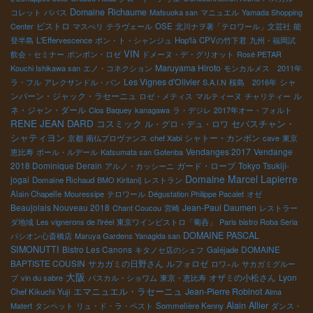
Domaine Richaume
コレット
ババス
Matsuoka san
マニュエル
Yamada Shopping
ビストロ
Center
マスぺリ
テラヴェール
OSE
北川ナヲ著「テロワール」文芸社
能
登半島
L'Effervescence
ポン・ト・シャンジュ
Hop'là
CPVの竹下君
九州・福岡試
VIN
飲会・セミナー
ポンポン・ロゼ
ドメーヌ・デ・グリオット
Rosé PETAR
Maruyama Hiroto
Kouchi Ishikawa san
エノ・コネクション
モンカルメス 2011年
Les Vignes d'Olivier
シャ
ラ・フル
アレクサンドル・バン
S.A.I.N
桜島 2016年
ンパーン・ジャック・ラセーニュ
ル
ロゼ・メティス
マルティーヌ
チャリティー
ネ・ジャン・ダール
Clos Baquey
kanagawa
ラ・デジレ
2017年オー・フォルト
RENE JEAN DARD
コスミック
セバスチャン・
ル・グロ・デュ・ロワ
シャティヨン
シャトー・カンボン
京都
南仏プロヴァンス
chef Xabi
cave
東京
Vendanges 2017
Vendange
恵比寿
ポール・ルデール
Katsumata san Gotenba
2018 Dominique Derain
ガード・ローブ
Tokyo Tsukiji-
アルノ・カッシーニ
Domaine Marcel Lapierre
jogai
Domaine Richaud
BMO Kiritani]
レストラン
Alain Chapelle
Mouressipe
テロワール
Dégustation Philippe Pacalet
オゼ
Beaujolais Nouveau 2018
Jean-Paul Daumen
Chant Coucou
宮崎
レストラー
ダ地域
Les vignerons de l'iréel
東京ワインビストロ「葡呑」
Paris bistro Roba Seria
DOMAINE PASCAL
パシオン心斎橋店
Maruya Gardens Yanagida san
SIMONUTTI
Bistro Les Canons
DOMAINE
キタノセ店のシェフ
Galéjade
BAPTISTE COUSIN
サカガミの日野さん
ルフォロゼ
ロワ−ル
サカガミグルー
大阪
オザミの小松さん
Lyon
プ
vin du sabre
パスカル・ショワム
東京・恵比寿
エマニュエル・ラセーニュ
Jean-Pierre Robinot
Chef Kikuchi Yuji
Alma
Alain Allier
Matert
タンペット
リュ・ド・ラ・ペスト
Sommelière Kenny
ダンス・