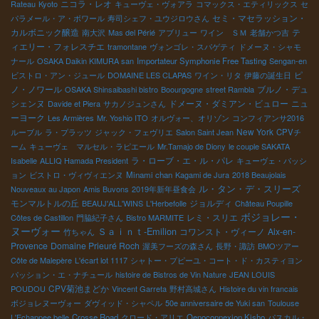
ニコラ・レオ
Rateau
Kyoto
キューヴェ・ヴォアラ
コマックス・エティリックス
セ
セミ・マセラッション・
パラメール・ア・ボワール
寿司シェフ・ユウジロウさん
カルボニック醸造
テ
南大沢
Mas del Périé
アブリュー
ワイン ＳＭ
老舗かつ吉
ィエリー・フォレスチエ
tramontane
ヴォンゴレ・スパゲティ
ドメーヌ・シャモ
ナール
OSAKA Daikin KIMURA san
Importateur Symphonie Free Tasting
Sengan-en
ピ
ビストロ・アン・ジュール
DOMAINE LES CLAPAS
ワイン・リタ
伊藤の誕生日
ノ・ノワール
ブルノ・デュ
OSAKA Shinsaibashi bistro
Boourgogne
street Rambla
シェンヌ
ドメーヌ・ダミアン・ビュロー
ニュ
Davide et Piera
サカノジュンさん
ーヨーク
Les Armières
Mr. Yoshio ITO
オルヴォー、オリゾン
コンフィアンサ2016
New York
ルーブル
ラ・プラッツ
ジャック・フェヴリエ
Salon Saint Jean
CPVチ
ーム
キューヴェ マルセル・ラピエール
Mr.Tamajo de Diony
le couple SAKATA
ラ・ローブ・エ・ル・パレ
Isabelle
ALLIQ Hamada President
キューヴェ・パッシ
ョン
ビストロ・ヴィヴィエンヌ
Minami chan
Kagami de Jura
2018 Beaujolais
ル・タン・デ・スリーズ
Nouveaux au Japon
Amis Buvons
2019年新年昼食会
モンマルトルの丘
ジョルディ
BEAUJ'ALL'WINS
L'Herbefolle
Château Poupille
ボジョレー・
レミ・スリエ
Côtes de Castillon
門脇紀子さん
Bistro MARMITE
ヌーヴォー
Ｓａｉｎｔ-Emilion
コワンスト・ヴィーノ
Aix-en-
竹ちゃん
Provence
Domaine Prieuré Roch
渥美フーズの森さん
長野・諏訪
BMOツアー
Côte de Malepère
L'écart lot 1117
シャトー・プピーユ・コート・ド・カスティヨン
パッション・エ・ナチュール
histoire de Bistros de Vin Nature
JEAN LOUIS
CPV菊池まどか
POUDOU
Vincent Garreta
野村高城さん
Histoire du vin francais
ボジョレヌーヴォー
ダヴィッド・シャペル
50e anniversaire de Yuki san
Toulouse
L'Echappee belle
Crosse Road
クロード・アリエ
Oenoconnexion Kisho
パスカル・