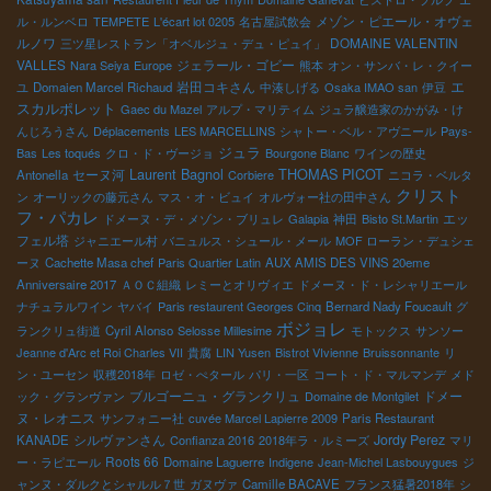
メゾン・ピエール・オヴェ
ル・ルンベロ
TEMPETE
L'écart lot 0205
名古屋試飲会
ルノワ
DOMAINE VALENTIN
三ツ星レストラン「オベルジュ・デュ・ピュイ」
VALLES
ジェラール・ゴビー
Nara Seiya
Europe
熊本
オン・サンバ・レ・クイー
エ
岩田コキさん
ユ
Domaien Marcel Richaud
中湊しげる
Osaka IMAO san
伊豆
スカルポレット
Gaec du Mazel
アルプ・マリティム
ジュラ醸造家のかがみ・け
んじろうさん
Déplacements
LES MARCELLINS
シャトー・ベル・アヴニール
Pays-
ジュラ
Bas
Les toqués
クロ・ド・ヴージョ
Bourgone Blanc
ワインの歴史
Laurent Bagnol
THOMAS PICOT
セーヌ河
Antonella
Corbiere
ニコラ・ベルタ
クリスト
ン
オーリックの藤元さん
マス・オ・ビュイ
オルヴォー社の田中さん
フ・パカレ
エッ
ドメーヌ・デ・メゾン・ブリュレ
Galapia
神田
Bisto St.Martin
フェル塔
ジャニエール村
バニュルス・シュール・メール
MOF ローラン・デュシェ
ーヌ
Cachette Masa chef
Paris Quartier Latin
AUX AMIS DES VINS 20eme
Anniversaire 2017
ＡＯＣ組織
レミーとオリヴィエ
ドメーヌ・ド・レシャリエール
ナチュラルワイン
ヤバイ
Paris restaurent Georges Cinq
Bernard Nady Foucault
グ
ボジョレ
ランクリュ街道
Cyril Alonso
Selosse Millesime
モトックス
サンソー
Jeanne d'Arc et Roi Charles VII
貴腐
LIN Yusen
Bistrot VIvienne
Bruissonnante
リ
ン・ユーセン
収穫2018年
ロゼ・ぺタール
パリ・一区
コート・ド・マルマンデ
メド
ブルゴーニュ・グランクリュ
ドメー
ック・グランヴァン
Domaine de Montgilet
ヌ・レオニス
サンフォニー社
cuvée Marcel Lapierre 2009
Paris Restaurant
シルヴァンさん
Jordy Perez
KANADE
Confianza 2016
2018年ラ・ルミーズ
マリ
Roots 66
ー・ラピエール
Domaine Laguerre
Indigene
Jean-Michel Lasbouygues
ジ
ャンヌ・ダルクとシャルル７世
ガヌヴァ
Camille BACAVE
フランス猛暑2018年
シ