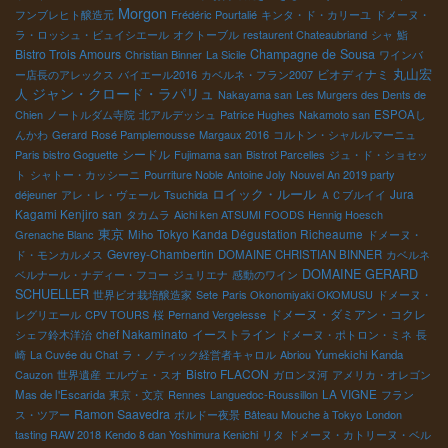
Morgon
フンブレヒト醸造元
Frédéric Pourtalié
キンタ・ド・カリーユ
ドメーヌ・
ラ・ロッシュ・ビュイシエール
オクトーブル
restaurent Chateaubriand
シャ
鮨
Bistro Trois Amours
Champagne de Sousa
Christian Binner
La Sicile
ワインバ
丸山宏
ビオディナミ
ー店長のアレックス
バイエール2016
カベルネ・フラン2007
ジャン・クロード・ラパリュ
人
Nakayama san
Les Murgers des Dents de
Chien
ノートルダム寺院
北アルデッシュ
Patrice Hughes
Nakamoto san
ESPOAし
んかわ
Gerard
Rosé Pamplemousse
Margaux 2016
コルトン・シャルルマーニュ
シードル
Paris bistro Goguette
Fujimama san
Bistrot Parcelles
ジュ・ド・ショセッ
ト
シャトー・カッシーニ
Pourriture Noble
Antoine Joly
Nouvel An 2019 party
ロイック・ルール
Jura
déjeuner
アレ・レ・ヴェール
Tsuchida
ＡＣブルイイ
Kagami Kenjiro san
タカムラ
Aichi ken ATSUMI FOODS
Hennig Hoesch
東京
Tokyo Kanda Dégustation Richeaume
Grenache Blanc
Miho
ドメーヌ・
Gevrey-Chambertin
ド・モンカルメス
DOMAINE CHRISTIAN BINNER
カベルネ
DOMAINE GERARD
ベルナール・ナディー・フコー
ジュリエナ
感動のワイン
SCHUELLER
世界ビオ栽培醸造家
Sete
Paris Okonomiyaki OKOMUSU
ドメーヌ・
ドメーヌ・ダミアン・コクレ
レグリエール
CPV TOURS
桜
Pernand Vergelesse
chef Nakaminato
イーストライン
シェフ鈴木洋治
ドメーヌ・ポトロン・ミネ
長
崎
La Cuvée du Chat
ラ・ノティック経営者キャロル
Abriou
Yumekichi Kanda
Bistro FLACON
Cauzon
世界遺産
エルヴェ・スオ
ガロンヌ河
アメリカ・オレゴン
LA VIGNE
Mas de l'Escarida
東京・文京
Rennes
Languedoc-Roussillon
フラン
Ramon Saavedra
ス・ツアー
ボルドー夜景
Bâteau Mouche à Tokyo
London
tasting RAW 2018
Kendo 8 dan Yoshimura Kenichi
リタ
ドメーヌ・カトリーヌ・ベル