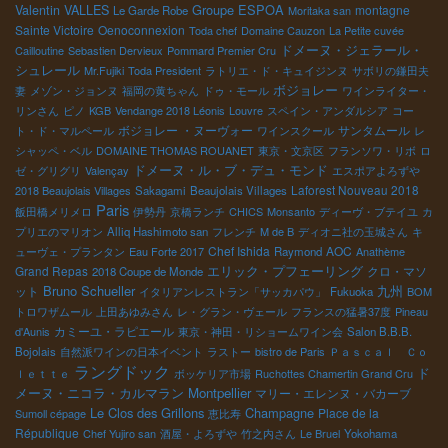
Groupe ESPOA
Valentin VALLES
montagne
Le Garde Robe
Moritaka san
Sainte Victoire
Oenoconnexion
Toda chef
Domaine Cauzon
La Petite cuvée
ドメーヌ・ジェラール・
Cailloutine
Sebastien Dervieux
Pommard Premier Cru
シュレール
Mr.Fujiki
Toda President
ラトリエ・ド・キュイジンヌ
サボリの鎌田夫
ボジョレー
妻
メゾン・ジョンヌ
福岡の黄ちゃん
ドゥ・モール
ワインライター・
リンさん
ピノ
KGB
Vendange 2018 Léonis
Louvre
スペイン・アンダルシア
コー
ボジョレー ・ヌーヴォー
サンタムール
ト・ド・マルペール
ワインスクール
レ
シャッペ・ベル
DOMAINE THOMAS ROUANET
東京・文京区
フランソワ・リボ
ロ
ドメーヌ・ル・ブ・デュ・モンド
ゼ・グリグリ
Valençay
エスポアよろずや
Laforest Nouveau 2018
2018 Beaujolais Villages
Sakagami
Beaujolais Villages
Paris
飯田橋メリメロ
伊勢丹
京橋ランチ
CHICS
Monsanto
ディーヴ・ブテイユ
カ
プリエのマリオン
Alliq Hashimoto san
フレンチ
M de B
ディオニ社の玉城さん
キ
Chef Ishida
AOC
ューヴェ・プランタン
Eau Forte 2017
Raymond
Anathème
エリック・プフェーリング
Grand Repas
クロ・マソ
2018 Coupe de Monde
Bruno Schueller
ット
九州
イタリアンレストラン「サッカパウ」
Fukuoka
BOM
トロワザムール
上田あゆみさん
レ・グラン・ヴェール
フランスの猛暑37度
Pineau
カミーユ・ラピエール
d'Aunis
東京・神田・リショームワイン会
Salon B.B.B.
Bojolais
自然派ワインの日本イベント
ラストー
bistro de Paris
Ｐａｓｃａｌ Ｃｏ
ラングドック
ド
ｌｅｔｔｅ
ボッケリア市場
Ruchottes Chamertin Grand Cru
メーヌ・ニコラ・カルマラン
Montpellier
マリー・エレンヌ・バカーブ
Le Clos des Grillons
Champagne
Place de la
Sumoll cépage
恵比寿
République
Chef Yujiro san
酒屋・よろずや
竹之内さん
Le Bruel
Yokohama