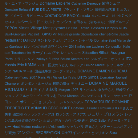
Domaine Lapierre
菊池シェフ
ル・エ・ア・マンジェ
Catherine Deneuve
ミュスカ
Domaine Belluard
RUE DE LA PESTE
ブラン・ド・ブラン
10年間の感謝
デ
BMO Yamada
ドメーヌ・ラピエール
COSTADORE
ルバレーズ lot 1417
ペグ
ルペール・ド・カルトゥッシュ
セロス
岩田さん（岩ちゃん）
酒販グループ
Nîmes
Village Montpeyroux
ESPOA
Le Clos Fantine
Cossard
Octopus
Nuits
Saint-Georges
Pacalet
TOKYO Vin Nature grande dégustation
chef Jérôme Jaegle
restaurant TAIHOU
アラン・シャペル
サントル
ジュリ
Domaine Saint Martin de
La Garrigue
ロンドンの自然派ワインバー
2018 millésime Lapierre
Conception Kato
Assignan
san
Teradanonke
サーヴィスのアナ
レ・ロシニョ
Sébastien Riffault
ITO
Porto
トラモンタン
Izakaya Furabo
Baune Kentaro-san
シルヴィー・オジュロ
Eric KAMM
Yoshio
パリ・国虎のうどん
ルイック
Cuvée Marcel
レフェルヴェソ
DOMAINE DAMIEN BUREAU
ンス
NAHA
マール
国会議事堂
カーブ・オジェ
Bistro Simba
Cabernet-Franc 2007
Paris Vini Vision
La Prats
Domaine Raphael
DOMAINE MARCEL
Champier
ポンポン・ルージュ
桜島の噴火
ディオニー
RICHAUD
ビオディナミ栽培
Morgon 1997
ラ・ボエム
ゆう子さん
野崎ワイン
ショップ
アルボワ・ピュピラン村
Tanta Marena
フレンチレストラン・ヤオユー
戸
ボワ・モワセ
DOMAINE
田シェフ
ジブレイ・シャンベルタン
ESPOA TOURS
FREDERIC ET ARNAUD GESCHICKT
Château Lassolle
Hirofumi SHOJI さんご
ジュリ・ブロスラン
夫妻
磯次郎
ヴァランティーア畑
ロランス・アリアス
レラ
ンス島の修道僧のワイン
土田
ボデガ・カウゾン醸造元
BMO Saito
ドメーヌ・アミ
パ
ロー
Haut Medoc
restaurent L'Alchemille
シャリバリ
庄元さん
ツアー・エスポア
アンジェ
リ観光
RECREATION
ロゼワイン
Sara
マチュとマリオン