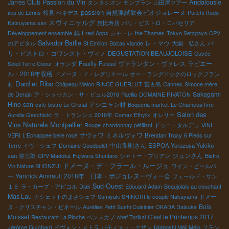
Club Passion du Vin
Andalousie
Jarres
タンタシオン
モンブラン
山田屋ツアー
passion
自然派試飲会ビオジョレーヌ
îles de Lérins
桜見
ぺネデス
Puitchi Rodo
スヴィニャルグ
Katsuyama san
恵比寿店
パリ・ビストロ・ロバセリア
Développement ensemble
鍋
Fred
Apps
シャトレ
the Thames
Tokyo Setagaya
CPV
Salvador Batlle
レ・マウ
パ
のアビタル
St Emilion
Bazas viande
大園 弘さん
リ・ビストロ・コワンスト・ヴィノ
DEGUSTATION BEAUJOLOISE
Cuvée
ヴァランタン・ヴァレス
ラピエー
Soleil Terre Coeur
オランダ
Pouilly-Fuissé
ル・2018年収穫
ドメーヌ・ド・レグリエール
オー・ラングドックのロックブラン
Dard et Ribo
村
Châpeau Melon
RINCE GUERLUT
宮古島
Cannes
Simone mère
Sakagami
de Derain
ア・シャッカン・サ・ビュル2016
Paellia
DOMAINE RIVATON
Hino-san
アシニャン村
café-bistro Le Cristal
Boqueria market
Le Chameua Ivre
Salon des
Aurélie Geschickt
ラ・トランシェ 2016年
Comax Ethylix
オレリー
Vins Naturels Montpellier
Rouge
chardonnay pétillant
ドゥニ・タルデュ
VINI
サヴォワ
ミネルヴォワ
VERI
L'Echappee belle rosé
Brendan Tracy
6 Pieds sur
中山良則さん
Terre
イヴ・シェフ
Domaine Coudoulet
ESPOA Yorozuya Yukiko
ジュンさん
san
弥三郎
CPV Madoka
Fujiwara Shuntaro
シャトー・ブリアン
Bistro
ドメーヌ・デ・フラール・ルージュ
Vin Nature SHONZUI
ワイン・ビールバ
Yannick Amirault
2018年 日本・ボジョレヌーヴォー会
ー
フェールド・サン
Sud-Ouest
１６
ラ・カーブ・アピコル
Diak
Edouard Adam
Beaujolais au couchant
Mas Lau
カシェットのまさシェフ
Sumiyaki SHINORI le couple Nakayama
ドメー
Bois
ヌ・クリスチャン・ビネール
Aurélien Petit
Sushi Cuisinier OKADA Daisuke
Moisset
C'est le Printemps 2017
Restaurant La Pioche
ベンスカブ
chef Torikai
Jérôme Guichard
イヴォン・メトラ
バティスト・クザン
Iidabqshi Méli Mélo
フラン