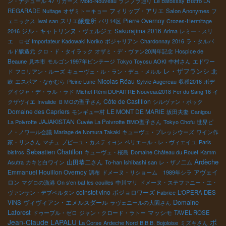
ン・ナチュール
47 リカーズ
Moto-Nouveau
ランブラ通り
Le Batossay
Bistro LA
フィリップ・アリエ
REGARADE
Nuitage
オザミトーキョー
Salon Anonymes
フ
スリエ醸造所
Pierre Overnoy
ェニックス
Iwai san
パリ14区
Crozes-Hermitage
ジル・キャトリンヌ・ヴェルジェ
Sakurajima 2016
2016
Arima
レミー・スリ
エ ロゼ
Importateur Kadowaki Noriko
ボジャリアン
Chardonnay 2016
ラ・タルバ
ルド醸造元
クロ・ド・タイラック
オザミ・デ・ヴァン20周年記念
Hospice de
Beaune
見本市
モルゴン1997年ビンテージ
Tokyo Toyosu AOKI
中村さん
エドワー
レ・ザフランシ
ド
フロリアン・ルーズ
キューヴェ・ル・ラン・デュ・メルル
北
Nicolas Réau
欧
エスポア・なかむら
Pleine Lune
Sylvie Augereau
収穫2016
ボデ
グイジャ・デ・ラル・ラド
Michel
Rémi DUFAITRE Nouveau2018
Fer du Sang 16
イ
Côte de Castillon
クザヴィエ
Invalide
ＢＭОの聖子さん
シルヴァン・ボック
Domaine des Capriers
LE MONT DE MARIE
モンギュー村
坂田夫妻
Canigou
JAJAKISTAN
La Poivrotte
Cuvée La Poivrotte
BMO聖子さん
Tokyo Chofu
世界ピ
ノ・ノワール会議
Mariage de Nomura Takaki
キューヴェ・プレッシウーズ
ワイン作
家・リンさん
マチュ
プピーユ・カスティヨン
ペリエール・レ・ヴィエイユ
Paris
Sebastien Chatillon
bistros
キューヴェ・桜島
Domaine Château du Rouet
Kamm
Ardèche
山田恭二さん
Asutra
カキと白ワイン
To-han Ishibashi san
レ・ザノ二ム
Emmanuel Houillon Overnoy
アヴェイ
調布
ドメーヌ・リショーム 1989年シラ
ロン
マグロの漁港
On s'en bat les couilles
中川マリ
ドメーヌ・ステファニー・エ・
coinstot vino
ボジョロワーズ
ヴァンサン・デブベルタン
Fabrice
L'OPERA DES
Domaine
ヴィヴィアン・エメルスダール
VINS
ラヴェニールの大園さん
Laforest
マッシモ
ドゥーブル・ゼロ
ジャン・クロード・ラトー
TAVEL ROSE
ボ
Jean-Claude LAPALU
La Corse
Ardeche Nord
B.B.B. Bojoloise
ミズキさん