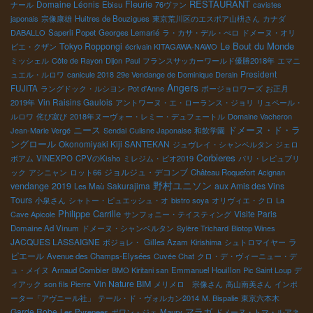
Fleurie
RESTAURANT
Domaine Léonis
ナール
Ebisu
76ヴァン
cavistes
japonais
宗像康雄
Huitres de Bouzigues
東京荒川区のエスポア山枡さん
カナダ
DABALLO
Saperli Popet
Georges Lemarié
ラ・カサ・デル・ぺロ
ドメーヌ・オリ
Le Bout du Monde
Tokyo Roppongi
ビエ・クザン
écrivain KITAGAWA-NAWO
ミッシェル
Côte de Rayon
Dijon
Paul
フランスサッカーワールド優勝2018年
エマニ
President
ュエル・ルロワ
canicule 2018
29e Vendange de Dominique Derain
Angers
FUJITA
ラングドック・ルシヨン
Pot d'Anne
ボージョロワーズ
お正月
Vin Raisins Gaulois
2019年
アントワーヌ・エ・ローランス・ジョリ
リュペール・
ルロワ
侘び寂び
2018年ヌーヴォー・レミー・デュフェートル
Domaine Vacheron
ドメーヌ・ド・ラ
ニース
Jean-Marie Vergé
Sendai
Cuiisne Japonaise
和飲学園
ングロール
Okonomiyaki Kiji SANTEKAN
ジュヴレイ・シャンベルタン
ジェロ
Corbieres
ボアム
VINEXPO
CPVのKisho
ミレジム・ビオ2019
パリ・レピュブリ
ジョルジュ・デコンブ
ック
アシニャン
ロット66
Château Roquefort
Acignan
野村ユニソン
vendange 2019
Sakurajima
aux Amis des Vins
Les Maù
Tours
小泉さん
シャトー・ピュエッシュ・オ
bistro soya
オリヴィエ・クロ
La
Philippe Carrille
Visite Paris
Cave Apicole
サンフォニー・テイスティング
Domaine Ad Vinum
ドメーヌ・シャンベルタン
Sylère Trichard
Biotop Wines
JACQUES LASSAIGNE
ラ
ボジョレ・
Gilles Azam
Kirishima
シュトロマイヤー
ピエール
Avenue des Champs-Elysées
Cuvée Chat
クロ・デ・ヴィーニュー・デ
ュ・メイヌ
Arnaud Combier
BMO Kiritani san
Emmanuel Houillon
Pic Saint Loup
デ
Vin Nature BIM
ィアック
son fils Pierre
メリメロ 宗像さん
高山南美さん
インポ
ーター「アヴニール社」
テール・ド・ヴォルカン2014
M. Bispalie
東京六本木
Garde Robe
マラガ
Les Pyrenees
ポワン・ジェ
Maury
ドメーヌ・トマ・ルアネ