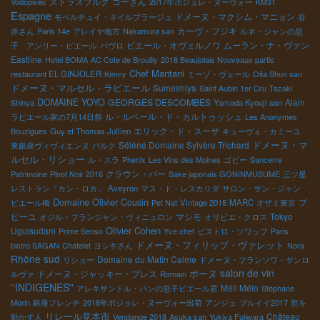
ストラスブルグ
ゴーさん
Vodopivec
2017年ボジョレ・ヌーヴォー
KM31
Espagne
ドメーヌ・マクシム・マニョン
モペルチュイ・ネイルプラージュ
谷
カーヴ・フジキ
井さん
Paris 14e
アレイヤ地方
Nakamura san
ルネ・ジャンの息
ピエール・オヴェルノワ
ムーラン・ナ・ヴァン
子 アンリー・ピエール
パヴロ
Eastline
Hotel BOMA
AC Cote de Brouilly
2018 Beaujolais Nouveaux partis
Chef Mantani
restaurant EL GINJOLER
Kenny
ミーゾ・ヴェール
Oita Shun san
ドメーヌ・マルセル・ラピエール
Sumeshiya
Saint Aubin 1er Cru
Tazaki
DOMAINE YOYO
GEORGES DESCOMBES
Alain
Shinya
Yamada Kyouji san
ル・ルペール・ド・カルトゥッシュ
ラピエール家の7月14日祭
Les Anonymes
エリック・ド・スーザ
Bouzigues
Guy et Thomas Jullien
キューヴェ・カミーユ
ドメーヌ・マ
Séléné Domaine Sylvère Trichard
東銀座ヴィヴィエンヌ
パルク
ルセル・リショー
ル・スラ
Phenix
Les Vins des Moines
ゴビー
Sancerre
クラウン・バー
Patrimoine
Pinot Noir 2016
Sake japonais GONINMUSUME
三ツ星
レストラン「カン・ロカ」
Aveyron
マス・ド・レスカリダ
サロン・サン・ジャン
Domaine Olivier Cousin
プ
ピエール橋
Pet Nat
Vintage 2015
MARC
オザミ東京
ピーユ
マシモ
Tokyo
オジル・フランジャン・ヴィニュロン
オリビエ・クロス
Olivier Cohen
Uguisudani
Prime Senso
Yve chef
ビストロ・ソワッフ
Paris
ドメーヌ・フィリップ・ヴァレット
bistro SAGAN
Chatelet
ヨシキさん
Nora
Rhône sud
Domaine du Matin Calme
リショー
ドメーヌ・フランソワ・サンロ
salon de vin
ドメーヌ・ジャッキー・プレス
ボーヌ
ルヴァ
Romain
''INDIGENES''
Méli Mélo
アレキサンドル・バンの息子ピエール君
Stéphane
Morin
銀座フレンチ
2018年ボジョレ・ヌーヴォー出荷
アンジュ
ブルイイ2017
世を
リレール見本市
Château
動かす人
Vendange 2018
Asuka san
Yukiya Fujiwara