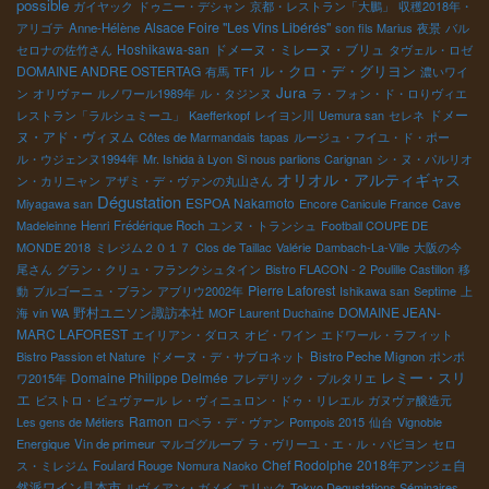
possible
ガイヤック
ドゥニー・デシャン
京都・レストラン「大鵬」
収穫2018年・
Alsace Foire "Les Vins Libérés"
アリゴテ
Anne-Hélène
son fils Marius
夜景
バル
Hoshikawa-san
ドメーヌ・ミレーヌ・ブリュ
セロナの佐竹さん
タヴェル・ロゼ
ル・クロ・デ・グリヨン
DOMAINE ANDRE OSTERTAG
有馬
TF1
濃いワイ
Jura
ン
オリヴァー
ルノワール1989年
ル・タジンヌ
ラ・フォン・ド・ロりヴィエ
ドメー
レストラン「ラルシュミーユ」
Kaefferkopf
レイヨン川
Uemura san
セレネ
ヌ・アド・ヴィヌム
Côtes de Marmandais
tapas
ルージュ・フイユ・ド・ポー
ル・ウジェンヌ1994年
Mr. Ishida à Lyon
Si nous parlions Carignan
シ・ヌ・パルリオ
オリオル・アルティギャス
ン・カリニャン
アザミ・デ・ヴァンの丸山さん
Dégustation
ESPOA Nakamoto
Miyagawa san
Encore Canicule France
Cave
Madeleinne
Henri Frédérique Roch
ユンヌ・トランシュ
Football COUPE DE
MONDE 2018
ミレジム２０１７
Clos de Taillac
Valérie
Dambach-La-Ville
大阪の今
尾さん
グラン・クリュ・フランクシュタイン
Bistro FLACON - 2
Poulille Castillon
移
Pierre Laforest
動
ブルゴーニュ・ブラン
アブリウ2002年
Ishikawa san
Septime
上
野村ユニソン諏訪本社
DOMAINE JEAN-
海
vin WA
MOF Laurent Duchaîne
MARC LAFOREST
エイリアン・ダロス
オビ・ワイン
エドワール・ラフィット
Bistro Passion et Nature
ドメーヌ・デ・サブロネット
Bistro Peche Mignon
ポンポ
レミー・スリ
Domaine Philippe Delmée
ワ2015年
フレデリック・プルタリエ
エ
ビストロ・ビュヴァール
レ・ヴィニュロン・ドゥ・リレエル
ガヌヴァ醸造元
Ramon
Les gens de Métiers
ロペラ・デ・ヴァン
Pompois 2015
仙台
Vignoble
Energique
Vin de primeur
マルゴグループ
ラ・ヴリーユ・エ・ル・パピヨン
セロ
Chef Rodolphe
2018年アンジェ自
ス・ミレジム
Foulard Rouge
Nomura Naoko
然派ワイン見本市
ルヴィアン・ガメイ
エリック
Tokyo Degustations Séminaires