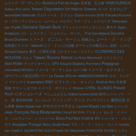
ムナード・デ・ザングレ
Bistrot La Part de Anges
日本酒 五人娘
YANN DURIEUX
Taiwan Dégustation Vin Nature
Graena
カタロニア
Autour d'un verre
タパス
Assemblée Nationale
マルティーヌ・ラフォレ
Danse encore 2016
Fukuoka Kurume
ル・スティアンゴルジュ・ルージュ
マルゴー
マス・ドゥ・レスカリダ
Takezawa
Domaine Sylvain Bock
san
Pupillin
ブラッスリーヴァンダンジュ
夢キチ
Spain
Andalucia
パリ・レストラン「ジョルジュ・サンク」
Yve Camdebord
Domaine
ドメーヌ・ダニエル・サージュ
コート・ド・トング
Bruno Duchene
高橋さん
自然派ビストロ・Matsuki
ピノ・ドゥニス品種
オーリックの橋元さん
炭焼・しのり
CLOSERIES DES
Arnaud Cassini
東京・江東区大島
コスタドール・フォアン
Taiwan Buvons Nature
MOUSSIS
ポルト
La Noue Blanchard
ビストロノミ
Perpignan
Axel Prüfer
ディナミタージュ
CPV Kikuchi Madoka
Pont Neuf
ドメーヌ・セクスタン
Journaliste Mr.Hans
ドメーヌ・デ・ザミエル
ルーツ66
CPVフランス蔵元訪問ツアー
Le Temps d'Aimer
AMMERSCHEWIHR
ロゼ・ランデ
ビストロ・レ・キャノン
ィ
マクシマス
Importateur BMO
Pinell de Brai
日本酒
CYRIL ALONZO
Prieure
菊姫
サロン
いまでや
ドメーヌ・ボートレイ
Shonan
Roch
ビオジョレーヌ
マニュエルさん
eclipse lunaire totale 2018
レシャッペ・ベ
フィリップ・テシエ
藤田社長
ル 赤
新年2018年
コンコルド
アンヴァリッド
日
ＢＭＯのマサ子さん
仏商事
Baton Itagaki san
Laurent Miquel
Les filles
レベッカ
Jean François Nicq
Biodynamie
L'écart lot 1016
グリオット
セレネ・ドメー
C'est le Vin
ヌ・シルヴェール・トリシャール
Bistro Paul Bert
ジャッキー・プレス
サラ
Beaujplais
Portugal
Rémy Soulié Rosé
マス・ド・ラ・フォン・ロンド
Uchida
san
made in JAJAKISTAN
Nuit d'Ooedo
Mr. Masanobu FUKUOKA
2018年ビュヴォ