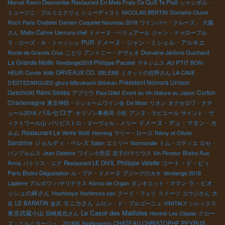
Marcel
Kevin Descombe
Restaurant En Mets Frais Ce Qu'Il Te Plaît
シャンボル・
ミュージニ・プルミエクリュ
シューディスト
NICOLAS BERTIN
Domaine Clusel
Roch
Paris Chatelet
Damien Coquelet Nouveau 2018
ワインバー「クルーズ」
大園
さん
Matin Calme
Uemura chef
ドメーヌ・ベリュアール
ジャン・ドゥローブル
PUR
ドメーヌ・ジャン・ミシェル・アルキエ
ラ・ローズ・キ・トゥッシュ
Route de Grands Crus
ことり
アントニー・テヴェネ
Domaine Jérôme Guichard
La Grande Motte
Vendange2018 Philippe Pacalet
マキシムス
AU P'TIT BON-
HEUR
Cuvée Voilà
ORVEAUX CO.
SELENE
ミネットの佐野さん
LA CAVE
Président Nomura Unison
D’ESTEZARGUES
ginza Mitsukoshi Shinkan
Geschickt
Rémi Sédès
Corton
アブリウ
Paul Gillet
Event du Vin Nature au Japon
Charlemagne
東京神田・リショームワイン会
De Moor
リオン
オクセロワ・ナチ
バルセロナ
ュール2016
オリゾン事務局
小松
アンヌ・ラピエール
サイント・ヴ
ドメーヌ・デュ・マタン・カ
ィクトワール山
パリビストロ・ヌーヴェル・メリー
ルム
Restaurant Le Verre Volé
Henning
マリー・ローズ
Rémy et Olivier
Sandrine
ジョルディ・ペレズ
Salon
エミリー
Normandie
トム・ゴティエ
ロセ・
パンプルムス
Jean Delobre
ワイン小売店
息子のマリウス
Vin Picoeur
Bistro Aux
Philippe Valette
コート・ド・ピィ
Amis
パトリス・ユグ
Restaurant LE DIVIL
Paris Bistro Dégustation
ル・プチ・ドメーヌ
ブジーグのカキ
Vendange 2018
ラ・ピオ
Lapierre
アルボワ
ハヤリテラス
Konno de Organ
タンキエット・ママン
ッシュの林さん
Hoshinoya Yoshimura san
クード・フォリ
スイーツ
ユウジさん
大
モニカさん
近
LE BARATIN
金沢
ムロン・ド・ブルゴーニュ
VINITALY
シレックス
Le Casot des Mailloles
東京武蔵小山
田崎真也さん
Henind
Les Clapas
クロー
ズ・エルミタージュ 2016年
biodynamic
CHATEAU CHRISTOPHE PEYRUS