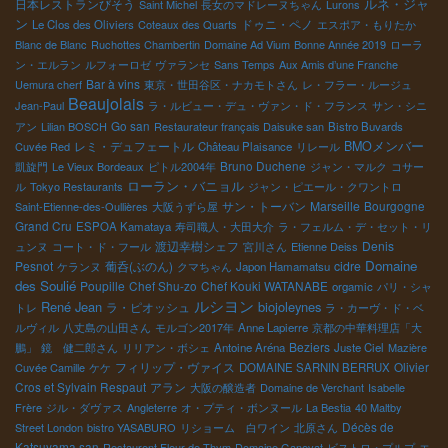
ルネ・ジャ
日本レストランびそう
Saint Michel
長女のマドレーヌちゃん
Lurons
ク・カム） もう一つ、面白かったのは赤ワインばかりにブース ア
ン
ドゥニ・ペノ
Le Clos des Oliviers
Coteaux des Quarts
エスポア・もりたか
ルザスのピノノワールは造り手によってかなり違うので同時比較
Blanc de Blanc
Ruchottes Chambertin
Domaine Ad Vium
Bonne Année 2019
ローラ
できるのは嬉しかった。 一つだけ驚愕のピノを発見！！ エッ！こ
ン・エルラン
ルフォーロゼ
ヴァランセ
Sans Temps
Aux Amis d’une Franche
れアルザスのピノ？！ 今回は、この一本と巡り逢えただけで，超
Bar à vins
Uemura cherf
東京・世田谷区・ナカモトさん
レ・フラー・ルージュ
満足。 あらためて皆さんにご紹介する時期があると思います。 や
Beaujolais
Jean-Paul
ラ・ルビュー・デュ・ヴァン・ド・フランス
サン・シニ
あー！！アルザスは面白い！！これからだな、と感じた。
Go san
アン
Lilian BOSCH
Restaurateur français Daisuke san
Bistro Buvards
レミ・デュフェートル
BMOメンバー
Cuvée Red
Château Plaisance
リレール
Bruno Duchene
凱旋門
Le Vieux Bordeaux
ピトル2004年
ジャン・マルク
コサー
ローラン・バニョル
ル
Tokyo Restaurants
ジャン・ピエール・クワントロ
サン・トーバン
Marseille
Bourgogne
Saint-Etienne-des-Oullières
大阪うずら屋
Grand Cru
ESPOA Kamataya
寿司職人・大田大介
ラ・フェルム・デ・セット・リ
渡辺幸樹シェフ
Denis
ュンヌ
コート・ド・フール
宮川さん
Etienne Deiss
Domaine
Pesnot
葡呑(ぶのん)
cidre
ケランヌ
クマちゃん
Japon Hamamatsu
des Soulié
Poupille
Chef Shu-zo
Chef Kouki WATANABE
orgamic
パリ・シャ
ルシヨン
René Jean
biojoleynes
ラ・ピオッシュ
トレ
ラ・カーヴ・ド・ベ
ルヴィル
八丈島の山田さん
モルゴン2017年
Anne Lapierre
京都の中華料理店「大
Beziers
鵬」
鏡 健二郎さん
リリアン・ボシェ
Antoine Aréna
Juste Ciel
Mazière
フィリップ・ヴァイス
Olivier
Cuvée Camille
ケケ
DOMAINE SARNIN BERRUX
Cros et Sylvain Respaut
アラン
大阪の醸造者
Domaine de Verchant
Isabelle
Frère
ジル・ダヴァス
Angleterre
オ・プティ・ボンヌール
La Bestia
40 Maltby
Décès de
Street London
bistro YASABURO
リショーム 白ワイン
北原さん
Katsuyama san
Restaurent Fleur de Thym
Domaine Ganevat
ビストロ・プルプ
エ