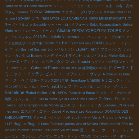
Domaine de la Roche Buissière
ジャン・ドミニック・カッシーニ
東京・渋谷・高太
ESPOA Shinkawa
エクサン・プロヴァンス
郎さん
Thomas
Matsuo Chef et sa
Ryo-san
CPV Paris Office
Tokyo Musashikoyama
femme
LOU CARIGNAN
ブ
ラーヴ・マルゴ
philosophie
シャトー・ロックフォール
Suido Edogawabashi
Sainte
Alsace
ESPOA YOROZUYA TOURS
Victoire
ジャンポール・ドーマン
アン
2018 Beaujolais Nouveaux
ヌ・エレンヌさん
レ・バスティード・ダルキエ
アノ
Guillaume
ジャン・フォワ
ニム自然派ワイン見本市
BMO Yamada san
COMIC
イヤール
Laurent Herlin
Sushi et Sashimi
ヤン・ベルトラン
フローランス
ヴァン
サン・ガレタ
La Boème
イオデ
イーストライン社
レルヴ・フォル
Michel Grisard
Olivier Cousin
ドメーヌ・アンドレ・オステルタグ
ヨ
ウグイス・紺野真シェフ
ドメーヌ・ド
ヨ
Cabernet-Franc
Loirre
リムー
Fou du Beaujo
猛暑継続2018年
ミニック・ドゥラン
ビストロ・コワンスト・ヴィノ
A Chacun sa bulle
マーク・ペノ
Chablis
ドミニック・ドゥ
猛暑・フランス2018年夏
Hermitage
石田シェフ
ラン
桐谷さん
ネルハ
モーリ
ヴィニョブル・エリオン・ダ・ロス
Barcelone
Bistrot Atelier
VINI JAPON
Place de la Borse
キンタ・ド・ナポル
自
Château Poupille
然派ワインショップ
ESPOA Yorozuya et Richeaume Histoire
ラ・トルトゥーガ
France Foot Championne de Monde
生カキ
Ecrivain LIN
vins de
エスポア・ゴトー
mes amis
Cuveé Précieuse
Les Rossignoux
DOMAINE DES
SABLONNETTES
ドメーヌ・ジャン・バティスト・セナ
Vin de France
レカール lot
Hughes Beguet
1117
Sena
Tadokoro patron
Arts et Metiers
OlivierJeantet
Fête du
Vin Nature chez Lapierre
L'eau forte
vin Venskab
愛
ラ・キューヴェ・ドゥ・シャ
キ
ューヴェ・ウッシュ・クーザン
プラス・ド・ラ・ブルス
ワインバー・ア・ボワー