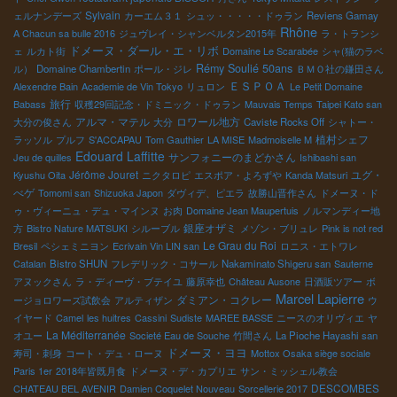
Sylvain
ェルナンデーズ
カーエム３１
シュッ・・・・・ドゥラン
Reviens Gamay
Rhône
A Chacun sa bulle 2016
ジュヴレイ・シャンベルタン2015年
ラ・トランシ
ドメーヌ・ダール・エ・リボ
ェ
ルカト街
Domaine Le Scarabée
シャ(猫のラベ
Rémy Soulié 50ans
ル）
Domaine Chambertin
ポール・ジレ
ＢＭＯ社の鎌田さん
ＥＳＰＯＡ
Alexendre Bain
Academie de Vin Tokyo
リュロン
Le Petit Domaine
旅行
Babass
収穫29回記念・ドミニック・ドゥラン
Mauvais Temps
Taipei Kato san
アルマ・マテル
ロワール地方
大分の俊さん
大分
Caviste Rocks Off
シャトー・
植村シェフ
ラッソル
プルフ
S'ACCAPAU
Tom Gauthier
LA MISE
Madmoiselle M
Edouard Laffitte
サンフォニーのまどかさん
Jeu de quilles
Ishibashi san
Jérôme Jouret
ユグ・
Kyushu Oita
ニクタロピ
エスポア・よろずや
Kanda Matsuri
べゲ
Tomomi san
Shizuoka Japon
ダヴィデ、ピエラ
故勝山晋作さん
ドメーヌ・ド
ゥ・ヴィーニュ・デュ・マインヌ
お肉
Domaine Jean Maupertuis
ノルマンディー地
銀座オザミ
方
Bistro Nature MATSUKI
シルーブル
メゾン・ブリュレ
Pink is not red
Le Grau du Roi
Bresil
ペシェミニヨン
Ecrivain Vin LIN san
ロニス・エトワレ
Catalan
Bistro SHUN
フレデリック・コサール
Nakaminato Shigeru san
Sauterne
アヌックさん
ラ・ディーヴ・ブテイユ
藤原幸也
Château Ausone
日酒販ツアー
ボ
Marcel Lapierre
ダミアン・コクレー
ージョロワーズ試飲会
アルティザン
ウ
イヤード
Camel
les huitres
Cassini
Sudiste
MAREE BASSE
ニースのオリヴィエ
ヤ
La Méditerranée
オユー
Societé Eau de Souche
竹間さん
La Pioche Hayashi san
ドメーヌ・ヨヨ
寿司・刺身
コート・デュ・ローヌ
Mottox Osaka siège sociale
Paris 1er
2018年皆既月食
ドメーヌ・デ・カプリエ
サン・ミッシェル教会
DESCOMBES
CHATEAU BEL AVENIR
Damien Coquelet Nouveau
Sorcellerie 2017