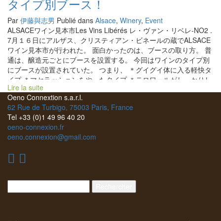
タイプ別ブース！
Par
伊藤與志男
Publié dans
Alsace
,
Winery
,
Event
ALSACEワイン見本市Les Vins Libérés レ・ヴァン・リベレ-NO2 .
7月１６日にアルザス、クリスティアン・ビネールの蔵でALSACE
ワイン見本市が行われた。 面白かったのは、ブースの取り方。 普
通は、醸造元ごとにブースを設置する。 今回はワインのタイプ別
にブースが設置されていた。 つまり、 ＊グイグイ体に入る軽快タ
イプ ＊マセラッションをやったタイプ ＊テロワールがしっかりし
Lire la suite
たタイプ ＊赤葡萄を仕込んだワイン ＊発泡ものワイン ＊新人ばか
Oeno Connextion s.a.r.l.
りを集めたタイプ などワインのタイプ別にブースが設置されてい
62 Rue de Turbigo, 75003 Paris, France
た。 各醸造元の家族が分散して各ブースに立っていた。 多分、前
Tel +33 (0)1 49 96 40 20
もってそれぞれのワインの説明する内容をお互いに予習しておい
oeno-connexion.fr
たのでしょう。 ふつうの質問にはキッチリと答えていた。 飲む側
oeno.connexion@gmail.com
からすると、よく知った醸造家達のワインをタイプ別に同時比較
しながら飲めるのが実に面白かった。 特に発泡,微発泡ばかりを集
めたブースは同時に泡を比較しながら飲めて面白かった。 アルザ
スの発泡ワインのスカットしたミネラリーな美味しさはシャンパ
ーニュにはないものだ。 シスト土壌、花崗岩のミネラルを微発泡
Rechercher :
に仕込んだ時の美味しさは抜群だ！！ 酸とミネラルの出方が素晴
らしい！！ ＊Obi WiNE KenoBull ,Geschickt オビ・ワイン・ケノ
ビュルは凄い！ (ゲシクト) ＊A Chacun sa bulle ・Eric KAMM
ア・シャッカン・サ・ビュルもスカット美味しい！！（エリッ