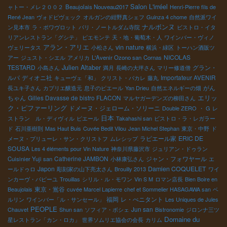
Salon L'irréel
ャトー・メレ２００２
Beaujolais Nouveau2017
Henri-Pierre fils de
René Jean
ヴォドピヴェック
オルガンの紺野真シェフ
Guinza 4 chome
自然派ワイ
ナルボンヌ
ン見本市
ラ・ポワヴロット
パリ・ノートルダム寺院
ビストロ・イタ
リアンレストラン「グシテ」
ピエモンテ
天・地・葡萄木・人
ワインバー・ヴィノ
vin nature
アラン・アリエ
ヴェリータス
小松さん
横浜・緑区
トーハン酒販ツ
NICOLAS
アー
ジュスト・シエル
アメリカ
L'Avenir Ozono san
Cornas
TESTARD
Julien Altaber
グラン・
小島さん
満月
長崎の大坪さん
マリー修道僧
ルパ
ディオニ社
Importateur AVENIR
キューヴェ「和」
クリスト・パカレ
藤丸
がん
長ユキ子さん
カプリエ醸造元
息子のピエール
Yan Drieu
自然エネルギーの畑
エリッ
ちゃん
Gilles Davasse de bistro FLACON
マルヤガーデンズの柳田さん
ク・ピファーリング
ドメーヌ・ジェローム・ソリーニ
Double ZERO
・ G
レ
日本
ストラン ル・ディヴィル
ピエール
Takahashi san
ビストロ・ラ・レガラー
ド
石川亜樹則
Mas Haut Buis
Cuvée Bedit Vilou
Jean Michel Stephan
東京・中野
ド
ラピエール家
ERIC DE
メーヌ・プリューレ・サン・クリストフ
ムレシップ
SOUSA
Les 4 éléments pour Vin Nature
神奈川県藤沢市
ジュリアン・ドゥラン
Catherine JAMBON
ジャン・フォワヤール
Cuisinier Yuji san
小林康弘さん
エ
Japon
Damien COQUELET
ールドゥロ
彫刻家の山下亮太さん
Brouilly 2013
ワイ
ンカーヴ・パピーユ
Trouillas
シリル・ル・モワン
Vin S M
ロマン店長
Bien Boire en
東京・鴬谷
Beaujolais
cuvée Marcel Lapierre
chef et Sommelier HASAGAWA san
ベ
福岡
レ・ぺニタント
ルリン
ワインバー「ル・サンセール」
Les Uniques de Jules
PEOPLE
Jun san
Chauvet
Shun san
ソフィア・ボシェ
Bistronomie
ジロンナ三ツ
Domaine du
星レストラン「カン・ロカ」
世界ソムリエ協会の会長
カリム