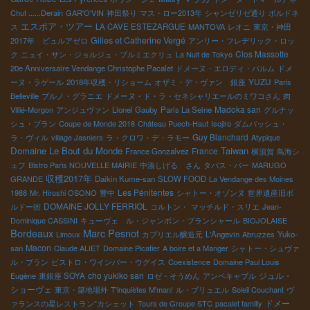
Chut ......Derain
GAR'O'VIN
神田祭り
マス・ロー2013年
シャンゼリゼ通り
ボルドネ
エスポア・ツアー
ス
LA CAVE ESTEZARGUE
MANTOVA
レオニ
東京・神田
Gilles et Catherine Vergé
2017年 ビュルアゼロ
アンリー・フレデリック・ロッ
Clos Massotte
ク
ニュイ・サン・ジョルジュ・プルミエクリュ
La Nuit de Tokyo
20e Anniversaire Vendange Christophe Pacalet
ドメーヌ・エロディ・バルム
ドメ
YUZU
ーヌ・ラゲール
2018年収穫・リショーム
オザミ・デ・ヴァン 銀座
Paris
Belleville
ブルノ・グラニエ
ドメーヌ・ド・ラ・セネシャリエールのミワコさん
肉
Madoka san
Villié-Morgon
アンジュヴァン
Lionel Gauby
Paris La Seine
グルナッ
シュ・ブラン
Coupe de Monde 2018
Château Puech-Haut
Isojiro
ダムバッシュ・
Guy Blanchard
ラ・ヴィル
village Jasniers
ラ・クロワ・デ・ラモー
Atypique
Domaine Le Bout du Monde
Taiwan
France
France Gonzalvez
横須賀
鳥海シ
ェフ
Bistro Paris NOUVELLE MAIRIE
中湊しげる さん
タパス・バー
MARUGO
収穫2017年
GRANDE
Daikin Kume-san
SLOW FOOD
La Vendange des Moines
Les Pénitentes
1988
Mr. Hiroshi OSONO
豊中
シャトー・オゾンヌ
世界遺産旧ボ
DOMAINE JOLLY FERRIOL
ルドー街
コルトン・
マッチルド・スリエ
Jean-
Dominique CASSINI
キューヴェ ル・ジャンボン・ブランシャール
BIOJOLAISE
Bordeaux
Marc Pesnot
Limoux
カプリエル醸造元
L'Angevin
Abruzzes
Yuko-
Macon
san
Claude ALIET
Domaine Picatier
A boire et a Manger
シャトー・シュヴァ
ル・ブラン
ビストロ・ワインバー・ウグイス
Coexistence
Domaine Paul Louis
cho yukiko san
ジュル・
Eugène
東銀座 SOYA
ロゼ・そうめん
アンペキャブル
ショーヴェ
東京・築地場外
T'inquiètes M'man!
ル・ブリュエル
Soleil Couchant
ヴ
ドメー
ァランスの星レストラン”カシェット
Tours de Groupe STC
pacalet familly