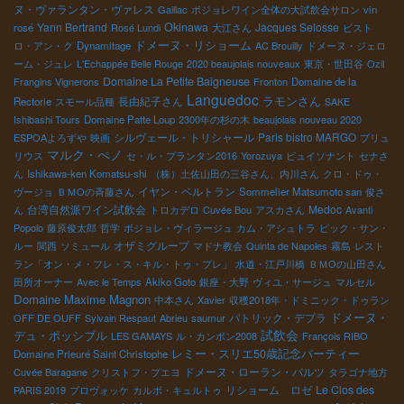
ヌ・ヴァランタン・ヴァレス
Gaillac
ボジョレワイン全体の大試飲会サロン
vin
Yann Bertrand
Okinawa
Jacques Selosse
rosé
Rosé Lundi
大江さん
ビスト
ドメーヌ・リショーム
ロ・アン・ク
Dynamitage
AC Brouilly
ドメーヌ・ジェロ
ーム・ジュレ
L'Echappée Belle Rouge
2020 beaujolais nouveaux
東京・世田谷
Ozil
Domaine La Petite Baigneuse
Frangins Vignerons
Fronton
Domaine de la
Languedoc
長由紀子さん
ラモンさん
Rectorie
スモール品種
SAKE
Ishibashi Tours
Domaine Patte Loup
2300年の杉の木
beaujolais nouveau 2020
シルヴェール・トリシャール
Paris bistro MARGO
ESPOAよろずや
映画
ブリュ
マルク・ぺノ
リウス
セ・ル・プランタン2016
Yorozuya
ビュイソナント
セナさ
ん
Ishikawa-ken Komatsu-shi
（株）土佐山田の三谷さん、内川さん
クロ・ドゥ・
イヤン・ベルトラン
ヴージョ
ＢＭОの斉藤さん
Sommelier Matsumoto san
俊さ
台湾自然派ワイン試飲会
Medoc
ん
トロカデロ
Cuvée Bou
アスカさん
Avanti
Popolo
藤原俊太郎
哲学
ボジョレ・ヴィラージュ
カム・アシュトラ
ピック・サン・
オザミグループ
ルー
関西
ソミュール
マドナ教会
Quinta de Napoles
霧島
レスト
ラン「オン・メ・フレ・ス・キル・トゥ・プレ」
水道・江戸川橋
ＢＭОの山田さん
田所オーナー
Avec le Temps
Akiko Goto
銀座・大野
ヴィユ・サージュ
マルセル
Domaine Maxime Magnon
中本さん
Xavier
収穫2018年・ドミニック・ドゥラン
ドメーヌ・
パトリック・デプラ
OFF DE OUFF
Syivain Respaut
Abrieu
saumur
試飲会
デュ・ポッシブル
LES GAMAYS
ル・カンボン2008
François RIBO
レミー・スリエ50歳記念パーティー
Domaine Prieuré Saint Christophe
ドメーヌ・ローラン・バルツ
Cuvée Baragane
クリストフ・プエヨ
タラゴナ地方
リショーム ロゼ
Le Clos des
PARIS 2019
プロヴォッケ
カルボ・キュルトゥ