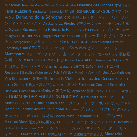
Minervois
Domaine des Griottes
Pour de Raisin
Village Arbois Pupillin
本物ワイン
Famille Lapierre
Elian Da Ros
restaurant Yaoyu
GRAND LARGUE
ステファン・
Domaine de la Sénèchalière
ボジョレ・ヌーヴォー
サン・ジャ
モラン
ン・ド・ラ・ジネスト
La Pioche
Vin Jaune
渥美フーズ
イーストラインの門脇さ
Sylvain Richeaume
La Robe et le Palais
ん
バルセロナのユウコさん
ラ・ルー
ドメーヌ・クリストフ・パ
ス
sylvain DITTIERES
Callipyge
ESPOA Yamamasu
カレ
クリストッフ・パカレ
Morgon2017
TAKI BAKE
Paris en août
Bistro de
CPV Takeshita
Komatsuya san
ゲシクト
Chiroubles
ビストロ・マルミット
Montmartre
サントヴィクトワール山
酢飯屋
ドメーヌ・ジャン・モペルチュイ
沖縄
和食
LE SEXTANT
Brouilly 2017
Notre-Dame
ALLIQ
Allemagne
マレ・バス
丸山さん
Centre
ロゼ・ド・ザザ
Chenas
Taragona
2018年収穫ラピエール
Sud
Restaurant 3 étoiles Auberge du Puis
竹富島・星のや・吉村さん
Aux Amis des
Le Temps des Cerises
St Jean
Vins Maruyama
生産者一押し
le couple ARAKI
de la Ginest
料理人の高太郎さん
ジュリアンヌ
Frédérique Cossard
Sommelier
酒美土場
Hino san
Histoire du vin
Matheus
tapas bar
新宿
セバスチャン・デルヴィ
DOMAINE DES FOULARDS ROUGES
ユ
Restaurant Grand Huit
デート
Salon des Vins de Loire
ドメーヌ・ド・ラ・ボルド
Kitahara san
サンシニャン
Domaine Jérôme Jouret
Shubidoba
ダミアン・コクレ
ルクレアシ
Aguyana
ロワール
鹿児島
オン
クリュ・ボジョレ
Bisstro Italien Restaurant GUCITE
Mas Lau Blanc
販売プロの西さん
ローランス・マニヤ・クリエフ
アぺロ
Dominique
インポーター「サンフ
Belluard
Tokyo Hiroo
クロ・バケ
シャトー・カンボン2017
Muscadet
ォニー」
Takenouchi san
株式会社JALUX
台北在住の加藤さん