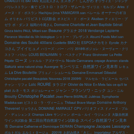
エスポア・ しんかわ
CHARLOTTE BATTAIS
丸山宏人さん
オリヴィエ・ジャンテ
ビストロ・トロワ・ザムール
パリレストラン・奏で
ヴィリエ・モルゴン
Arles
ド
オーナーのギヨ
メーヌ・ド・ボスラン
Hachijou-jima YAMADAYA san
ベレール
ム
パリビストロ試飲会
オリオル
オスピス・ド・ボーヌ
Akoibon
ティエリー・プ
Domaine Charlotte et Jean Baptiste Sénat
ゼラ
ポ・ダンヌ
福岡の今尾さん
Beaune
グラエナ
2018 Vendange Lapierre
Ginza bistro PAUL
Mitani-san
Florance
Mondial du Vin biologique
シャトー・プレザンス
Atsumi Foods Mori san
Domaine des Soulié 400ans
BMO 社
ESPOAナカモト
カナ
Cueillette
Eyrolle
プイイヒュメ
コさん
ハリーズ・バー・パリ
2018年ボジョレ・ヌーヴォー・クリ
ストフ・パカレ
LOUIS BENJAMIN
ラ・ベスティア
Franz Strohmeier
La Petite
ローヌ
Pépée
シャルル・アズナヴール
Nicole Carmarans
cepage Aramon
stands
モンペリエ・自然派ワイン見本市
Sakura
wine naturel shop
Auvergne
レキュ
La Dive Bouteille
ム
ブリュノ・シュレール
Domaine Emmanuel Giboulot
Chiristophe pacalet Beaujolais Nouveau 2018
2009年 マルセル・ラピエール
セバス
Loïc ROURE
タラゴナ
Olivier de Nice
チャン・リフォ
En Mets fais ce qu'il te
ジャン・フランソワ・ニック
ルネ・モス
plait
ボジョレーォー
ユン・ニル
Christophe Pacalet
Brouilly
Jean-Pierre BISPALIE
Juliénas
Symphonie
Domaine Anthony
Madoka san
ビストロ・ラ・ヴィーニュ
Thibaut
Brave Margo
Thevenet
CPV パリオフィス
リョウさん
DOMAINE AMIRAULT
ドメーヌ・ブル
ノ・デュシェンヌ
Champs Libre
サンジャン
ポール・ルイ・ウジェンヌ
大阪自然派
スペイン自然派ワイン見本
第二回台湾自然派ワイン試飲会
ワイン大試飲会
市
Champagne Jacques Lassaigne
Domaine Catherine et Dominique DERAIN
ポルトガル
エルミｒタージュ 2001年
お好み焼き「きじ」
Importateur
アルザス・