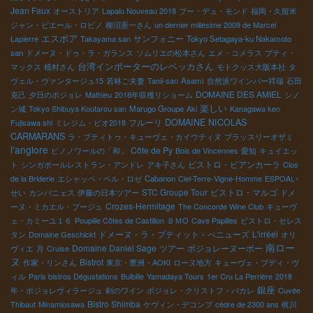
Jean Faux
オーストリア
Lapalu Nouveau 2018
ブー・デュ・モンド
福岡・久留米
ジャン・ピエール・ロビノ
柳沼憲一さん
un dernier millésime 2009 de Marcel
エスポア
サンフォニー
Lapierre
Takayama san
Tokyo Setagaya-ku Nakamoto
san
ドメーヌ・ドゥ・ラ・ガランス
ソムリエの松本さん
エメ・コメラス
プティ・
台湾インポーターのレベッカさん
マックス
植村さん
モトクッス大阪本社
タ
ヴェル・ヴァンタージュ15
若林ご夫妻
Tanii-san
Asami
自然派ワインバー祥瑞
石田
DOMAINE DES AMIEL
克己
夕日のボジョレ
Mathieu
2018年収穫リショーム
シノ
楽しい
ン城
Tokyo Shibuya Koutarou san
Marugo Groupe
Aki
Kanagawa ken
フルーリ
DOMAINE NICOLAS
Fujisawa shi
ミレジム・ビオ2018
CARMARANS
ラ・プティトゥ・キューヴェ・カイウティヌ
ブラッスリーオザミ
l'anglore
Côte de Py
ピノノワールの「和」
Bois de Vincennes
愛知
キュイエッ
ビストロ・ビアンカーラ
ト
シンガポールレストラン・アンドレ
アキ子さん
Clos
de la Briderie
エシャッペ・ベル・ロゼ
Cabanon
Ciel-Terre-Vigne-Homme
ESPOAい
STC Groupe Tour
ビストロ・マルゴ
せい
カンパニェス
伊藤の日本ツアー
ドメ
Crozes-Hermitage
ーヌ・ミカエル・ブージュ
The Concorde Wine Club
キューヴ
ェ・カミーユ１６
Poupille Côtes de Castillon
ＢＭО
Cave Papilles
ビストロ・セレス
ドメーヌ・ラ・プティット・べニューズ
L'irréel
タン
Domaine Geschickt
オリ
南ロー
Domaine Daniel Sage
ツアー
ボジョレーヌーボー
ヴィエ
月
Cruise
ヌ
Bistrot
作家・リンさん
東京・豊洲・AOKI
ローヌ地方
キューヴェ・ブディ・ヴ
ィル
Paris bistros Dégustations
Bulbille
Yamadaya Tours
1er Cru La Perrière
2018
銀座
年・ボジョレヴィラージュ
剣のワイン
ボジョレ・クリストフ・パカレ
Cuvée
Bistro Shimba
Thibaut
Minamiosawa
ケヴィン・デコンブ
cèdre de 2300 ans
梶川