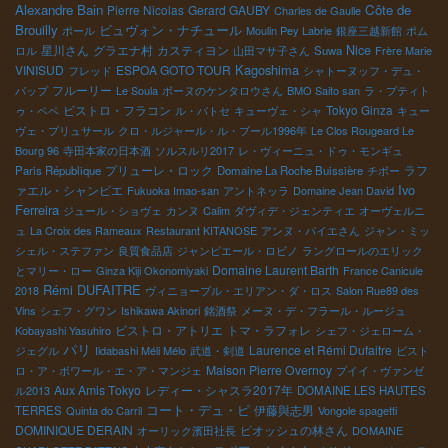
Alexandre Bain
Côte de
Pierre Nicolas
Gerard GAUBY
Charles de Gaulle
Brouilly
ビュヴォン・ナチュール
ポール
Moulin Pey Labrie
銀座三越新館
ポム
星川さん
グラエナ村
カスティヨン
Nice
ロル
山田マサ子さん
Suwa
Frère Marie
Kagoshima
VINISUD
ESPOA GOTO TOUR
フレッド
シャトーヌッフ・デュ・
フルーリー
パップ
Le Soula
ボーヌのケンタロウさん
BMO Saito san
ラ・プティト
ビストロ・フラコン
Tokyo Ginza
ゥ・ペペ
ル・バトセ
キューヴェ・シャ
キュー
ヴェ・プリュサール
クロ・ルジャール・ル・ブール1996年
Le Clos Rougeard Le
Bourg 96
寺田本家の日本酒
ソルスルリ2017
レ・ヴィーニュ・ドゥ・モンギュ
プリューレ・ロック
ラフ
Paris République
Domaine La Roche Buissière
チボー
Ivo
ァエル・シャンピエ
Fukuoka Imao-san
アントネッラ
Domaine Jean David
Ferreira
ジュール・ショヴェ
カンヌ
Calim
ダヴィデ・ジェンティエ
オーヴェルニ
ュ
La Croix des Rameaux
Restaurant KITANOSE
アンヌ・パイエさん
ジャン・ミッ
シェル・ステファン
良質食品店
ジャンピエール・ロビノ
ラングロールのエリック
Domaine Laurent Barth
とマリー・ロー
Ginza Kiji Okonomiyaki
France Canicule
Rémi DUFAITRE
2018
ヴィニョーブル・エリアン・ダ・ロス
Salon Rue89 des
Vins
シェフ・グワン
Ishikawa Akinori
銘酒祭
メーヌ・デ・フラール・ルージュ
ビストロ・アトリエ
トマ・ラフォレ
Kobayashi Yasuhiro
シェフ・ジェローム・
パリ
Laurence et Rémi Dufaitre
ジェグル
Iidabashi Méli Mélo
武道・剣道
ビスト
Maison Pierre Overnoy
ロ・ア・ボワール・エ・ア・マンジェ
プイイ・ヴァンゼ
Aux Amis Tokyo
レディー・シャスラ2017年
ル2013
DOMAINE LES HAUTES
コート・デュ・ピ
伊藤與志男
TERRES
Quinta do Carril
Vongole spagetti
DOMINIQUE DERAIN
ピオッシュの林さん
オーリック濱田社長
DOMAINE