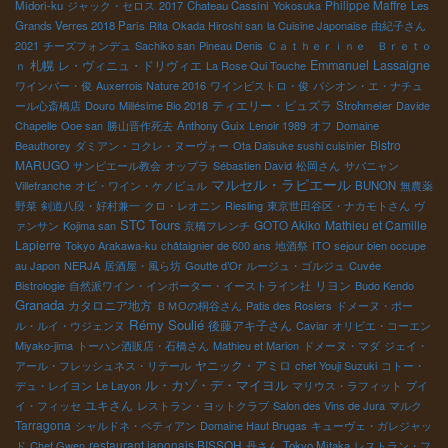
Philippe Maffre
Midori-ku
ジャック・セロス
2017
Chateau Cassini
Yokosuka
Les
Grands Verres 2018 Paris
Rita
Okada Hiroshi san
la Cuisine Japonaise
由紀子さん
2021
チーズフォンデュ
Sachiko san
Pineau Denis
Ｃａｔｈｅｒｉｎｅ Ｂｒｅｔｏ
札幌
レ・ヴィニュ・ドリヴィエ
Emmanuel Lassaigne
ｎ
La Rose Qui Touche
ワインバー・俊
Auxerrois Nature 2016
ワインビストロ・俊
パシオン・エ・ナチュ
ティエリー・ピュズラ
ール心斎橋店
Douro
Millésime Bio 2018
Strohmeier
Davide
Chapelle
Ooe san
勝山晋作死去
Anthony Guix
Lenoir 1989
オフ
Domaine
Bistro
Beauthorey
ダミアン・コクレ・ヌーヴォー
Ota Daisuke sushi cuisinier
MARUGO
サンピエール教会
オップラ
Sébastien David
松岡さん
サバニャン
マルセル・ラピエール
Villefranche
オビ・ワイン・ケノビュル
BUNON
無農薬
野菜
剣道八段・好村兼一
クロ・レオニン
Riesling
東京世田谷区・ナカモトさん
ヴ
STC Tours
GOTO Akiko
Mathieu et Camille
ァンサン
Kojima san
京橋フレンチ
Lapierre
Tokyo Arakawa-ku
châtaignier de 600 ans
地酒祭
ITO sejour bien occupe
au Japon
NERJA
居酒屋・風ら坊
Goutte d’Or
ルージュ・ゴルジュ
Cuvée
リヨン
Bistrologie
自然派ワイン・インポーター・イーストライン社
Budo Kendo
Granada
カタロニア地方
ＢＭОの桐谷さん
Patis des Rosiers
ドメーヌ・ポー
Rémy Soulié
後藤アキ子さん
ル・ルイ・ウジェンヌ
Caviar
オリビエ・コーエン
Miyako-jima
トーハン酒販店・石橋さん
Mathieu et Marion
ドメーヌ・マダ
ジェイ・
ヤニック・アミロ
アール・フレッシュネス・リテール
chef Youji Suzuki
コトー・
ル・カゾ・デ・マイヨル
デュ・レイヨン
Le Layon
マリウス・ラフィット
プイ
ユキさん
イ・フィッセ
レストラン・ヨットクラブ
Salon des Vins de Jura
マルク
Tarragona
シャルドネ・ペティアン
Domaine Haut Brugas
キューヴェ・ガレジャッ
restaurant japonais BISSOH
ド
Chef Gwen
丹さん
Tokyo Mitaka
レストラン・フ