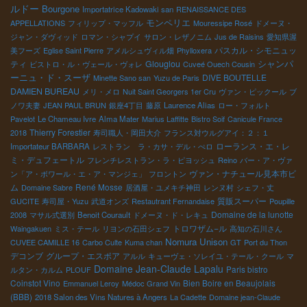
ルドー
Bourgone
Importatrice Kadowaki san
RENAISSANCE DES
モンペリエ
APPELLATIONS
フィリップ・マッフル
Mouressipe Rosé
ドメーヌ・
ジャン・ダヴィッド
ロマン・シャプイ
サロン・レザノニム
Jus de Raisins
愛知県渥
パスカル・シモニュッ
美フーズ
Eglise Saint Pierre
アメルシュヴィル畑
Phylloxera
ティ
Glouglou
シャンパ
ビストロ・ル・ヴェール・ヴォレ
Cuveé Ouech Cousin
ーニュ・ド・スーザ
DIVE BOUTELLE
Minette Sano san
Yuzu de Paris
DAMIEN BUREAU
メリ・メロ
Nuit Saint Georgers 1er Cru
ヴァン・ピックール
ブ
ノワ夫妻
JEAN PAUL BRUN
銀座4丁目
藤原
Laurence Alias
ロー・フォルト
Pavelot
Le Chameau Ivre
Alma Mater
Marius Laffitte
Bistro Soif
Canicule France
Thierry Forestier
2018
寿司職人・岡田大介
フランス対ウルグアイ：２：１
ローランス・エ・レ
Importateur BARBARA
レストラン ラ・カサ・デル・ぺロ
ミ・デュフェートル
フレンチレストラン・ラ・ピヨッシュ
Reino
バー・ア・ヴァ
ヴァン・ナチュール見本市ビ
ン「ア・ボワール・エ・ア・マンジェ」
フロントン
ム
René Mosse
Domaine Sabre
居酒屋・ユメキチ神田
レンヌ村
シェフ・丈
質販スーパー
GUCITE
寿司屋・Yuzu
武道オンズ
Restautrant Fernandaise
Poupille
Domaine de la lunotte
2008
マサル式選別
Benoit Courault
ドメーヌ・ド・レキュ
トロワザム−ル
Waingakuen
ミス・テール
リヨンの石田シェフ
高知の石川さん
Nomura Unison
CUVEE CAMILLE 16
Carbo Culte
Kuma chan
GT
Port du Thon
デコンブ
グループ・エスポア
アルル
キューヴェ・ソレイユ・テール・クール
マ
Domaine Jean-Claude Lapalu
Paris bistro
ルタン・カルム
PLOUF
Coinstot Vino
Bien Boire en Beaujolais
Emmanuel Leroy
Médoc Grand Vin
(BBB)
2018 Salon des Vins Natures à Angers
La Cadette
Domaine jean-Claude