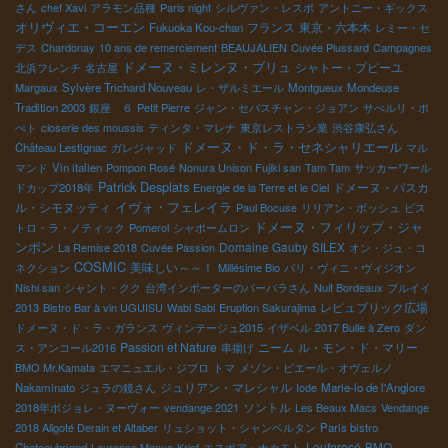
さん
chef Xavi
アラモン品種
Paris night
シルヴァン・レスポ
アントニー・ギックス
オリヴィエ・コーエン
フランス
東京・六本木
Fukuoka Kou-chan
レミー・セ
デス
Chardonay
10 ans de remerciement
BEAUJALIEN
Cuvée Plussard
Campagnes
ドメーヌ・ミレンヌ・ブリュ
シャトー・プピーユ
北浜フレンチ
名古屋
Margaux
Sylvère Trichard Nouveau
レ・ザルミエール
Montgueux
Mondeuse
Tradition 2003
銀座 ６
Petit Pierre
ジャン・セバスチャン・ジョアン
サぺルリ・ポ
ぺト
closerie des moussis
ティンタ・マレナ
東京レストラン業
渋谷康弘さん
ドメーヌ・ド・ラ・セネシャリエール
Château Lestignac
ガレジャッド
マル
マンド
Vin italien
Pompon Rosé
Nonura Unison Fujiki san
Tam Tam
サッカーワール
Patrick Desplats
ドメーヌ・パスカ
ドカップ2018年
Energie de la Terre et le Ciel
イヴォ・フェレイラ
ル・シモヌッティ
Paul Bocuse
リリアン・ボッシュ
ビス
ドメーヌ・フィリップ・ジャ
トロ・ラ・ノティック
Pomerol
シャポームロン
ンボン
Domaine Gauby
La Remise 2018
Cuvée Passion
SILEX
オン・ジュ・コ
COSMIC
美味しい～～！
ネクション
Millésime Bio
パリ・ヴィニ・ヴィジオン
Nishi san
シャント・クク
台湾インポーターのバーバラさん
Nuit Bordeaux
ブルイイ
レピュブリック広場
2013
Bistro Bar à vin UGUISU
Wabi Sabi
Eruption Sakurajima
ドメーヌ・ド・ラ・ガランス
ヴィンテージュ2015
イザベル
2017 Bulle à Zero
ダン
Passion et Nature
ニーム
ル・モン・ド・マリー
ス・アンコール2016
串揚げ
BMO Mr.Kamata
エマニュエル・ジブロ
トマ
メゾン・ピエール・オヴェルノ
ジュリアン・マレシャル
Nakaminato
ジュラの鏡さん
Iode
Marie-lo de l'Anglore
ソントル
2018年ボジョレ・ヌーヴォー
vendange 2021
Les Beaux Macs
Vendange
2018 Aligoté Derain et Altaber
リュショット・シャンベルタン
Paris bistro
Louforosé
BMO
Chateaubriand
Laurence Manya-Krief
エスポア・ナカモト