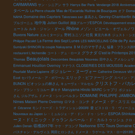
CARMARANS
サン・シニアン
サラ
Harrys Bar Paris
Vendange 2018
Anniversa
タベール
La Pierre chaude
Mas de l'Escarida
Huitres de Bouzigues
オフ
Domai
Domaine des Capriers
Gevrey-Chambertin
NAHA
Takezawa san
森高さん
B
地中海
Julien Guillot
ブルゴーニュ
酒販グループESPOA
Développement ense
Rhône
ェートル
ルネ・ジャン・ダール
メゾン・ピエール・オヴェルノワ
Buvons Nature
野村ユニソン社長
エルミタージュ
東京六本木
ジュスト・シ
La Ferme des Sept Lunes
Côte de Py
Philippe Pacalet
LES MARCELLINS
Auré
ＢＭＯのマサ子さん
Sumiyaki SHINORI le couple Nakayama
猛暑・フランス20
グラナダ
C'est le Printemps 20
restaurent L'Alchemille
コート・デュ・ローヌ
Beaujolais
Thomas
Descombes Beaujolais Nouveau
田中さん
アメルシュヴ
Emmanuel Houillon Overnoy
CLOSERIES DES MOUSSIS
マテウス
Academ
ボジョレー・ヌーヴォー
vin 
Pourtalié
Marie Lapierre
Catherine Deneuve
エリック・ピファーリング
Ecot
セパラメール・ア・ボワール
スペイン・ア
クリストフ・パカ
ピオッシュの林さん
BUNON
キューヴェ・マルセル
Maruyama Hiroto
シャブリ
ァン・ブラン・リコルー
夢キチ
MARC
ボジョレ
DOMAINE PHILIPPE JAMBO
さん
ジルアザム
ドメーヌ・シャンベルタン
ドメーヌ・デ・スリエ
Nîmes
Maison Pierre Overnoy
ロマネ・コンチ
Gi
オ
Cézanne
モンドゥーズ・トラディション2003年
愛
ビストロ・ラ・ヴィーニュ
ESPOA Shinka
Nouveaux au Japon
レ・ミュルジェ・デ・ドン・ドゥ・シヤン
ーヌ・ドミニック・ドゥラン
ルペール・ド・カルトゥッシュ
クロ
収穫2017年
STC Tours
Domaine Ol
Narbonne
Julien Derain
ケケ・デコンブ
バスチャン・デルヴィユ
岡田ヒロシさん
ドメーヌ・ラゲール
マス・ロー2013年