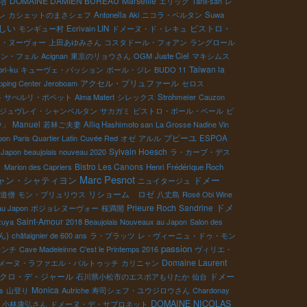
培
DOMAINE DAMIEN BUREAU
Marseille
エリック
Tanii-san
レ
レ
カシェットのまさシェフ
Antonella
Aki
ニコラ・ベルタン
Suwa
しい
ビストロ・
モンギュー村
Ecrivain LIN
ドメーヌ・ド・レキュ
レ・ヌーヴォー
上田あゆみさん
コスタドール・フォアン
ラングロール
ラン・フェル
Acignan
東京のリョウさん
OGM
Juste Ciel
マキシムス
Taiwan la
ri-ku
キューヴェ・パッション
ポール・ジレ
BUDO 11
アクセル・プリュファール
ping Center
Jeroboam
セロス
谷
サぺルリ・ポペット
Alma Matert
シレックス
Strohmeier
Cauzon
ジュヴレイ・シャンベルタン
サカガミ
ビストロ・ポール・ベール
ピ
Manuel
ウ」
若林ご夫妻
Alliq Hashimoto san
La Grosse Nadine Vin
プピーユ
pon
Paris Quartier Latin
Cuvée Red
オゼ
アルル
ESPOA
Sylvain Hoesch
 Japon
beaujolais nouveau 2020
ラ・カーブ・デス
Bistro Les Canons
ク
Marion des Capriers
Henri Frédérique Roch
Marc Pesnot
ャン・シャティヨン
ドメー
ニュイタージュ
リショーム ロゼ
道僧
モン・ブリュリウス
八丈島
Rosé Obi Wine
ドメ
Prieure Roch
Sandrine
au Japon
ボジョレヌーヴォー
桜満開
Saint-Amour
zuya
2018 Beaujolais Nouveaux au Japon
Salon des
ん)
châtaignier de 600 ans
ラ・プラッツ
レ・ヴィーニュ・ドゥ・モン
passion
レンチ
Cave Madeleinne
C'est le Printemps 2016
ヴィリエ・
Domaine Laurent
メーヌ・ラファエル・バルトゥッチ
カリニャン
クロ・デ・ジャール
ドメー
石川県小松市のエスポアもりたか
仙台
Monica
s
山登り
Autriche
寿司シェフ・ユウジロウさん
Chardonay
DOMAINE NICOLAS
小林康弘さん
ドメーヌ・デ・サブロネット