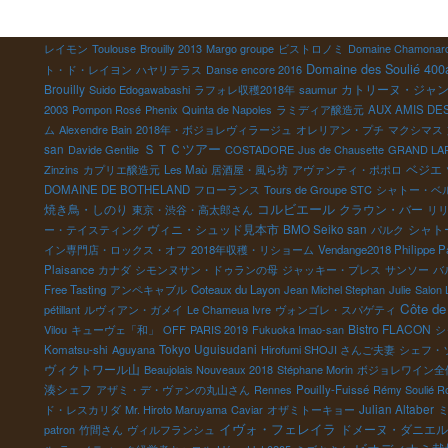
し
て
レイモン
Toulouse
Brouilly 2013
Margo groupe
ビストロノミ
Domaine Chamonar
Domaine des Soulié 400
れ
ト・ド・レイヨン
ハヤリテラス
Danse encore 2016
Brouilly
カトリーヌ・ジャ
Suido Edogawabashi
ラフォレ収穫2018年
saumur
ク
2003
Pompon Rosé
Phenix
Quinta de Napoles
ラミディア醸造元
AUX AMIS DES 
部
ム
Alexendre Bain
2018年・ボジョレヴィラージュ
オレリアン・プチ
マクシマス
ＳＴＣツアー
san
Davide Gentile
COSTADORE
Jus de Chausette
GRAND LA
ベジエ
立
Zinzins
カプリエ醸造元
Les Maù
居酒屋・風ら坊
アヴァンティ・ポポロ
付
DOMAINE DE BOTHELAND
フローランス
Tours de Groupe STC
シャトー・ベ
コルビエール
焼き鳥・しのり
クラウン・バー
願
東京・渋谷・高太郎さん
リ
ヴィニ・シュッド見本市
BMO Seiko san
シャト
シ
ー・テイスティング
パルク
ジ
イン専門店・ロックス・オフ
2018年収穫・リショーム
Vendange2018 Philippe P
ロ
Plaisance
カナダ
シモンヌサン・ドゥランの母
ジャッキー・プレス
サンソー
バ
ツ
Free Tasting
アンペキャブル
Coteaux du Layon
Jean Michel Stephan
Julie
Salon
Côte de 
あ
pétillant
ルヴィアン・ガメイ
Le Chameua Ivre
ヴォンゴレ・スパゲティ
Bistro FLACON
ワ
Vilou
キューヴェ「和」
OFF
PARIS 2019
Fukuoka Imao-san
シ
Tokyo Uguisudani
て
Komatsu-shi
Aguyana
Hirofumi SHOJI さんご夫妻
シェフ・
ヴィクトワール山
え
Beaujolais Nouveaux 2018
Stéphane Morin
ボジョレワイン全
湊シェフ
エ
アザミ・デ・ヴァンの丸山さん
Rennes
Pouilly-Fuissé
Rémy Soulié R
Julian Altaber
一
ド・レスカリダ
Mr. Hiroto Maruyama
Caviar
オザミトーキョー
イヴォ・フェレイラ
ドメーヌ・ダニエル
ハ
patron
竹間さん
ヴィルフランシュ