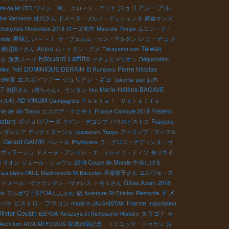
ジュリアン・アル
ire de Mr ITO
ワイン「和」
クロード・アリエ
ne Vacheron
梶川さん
ドメーヌ・ブルノ・デュシェンヌ
武道オンズ
eeaujolais Nouveaux 2018
ローヌ地方
Mauvais Temps
ムロン・ド・
美味しい～～！
レミ・デュフ
mble
ラ・フェルム・サン・マルタン
Taiwan
Anjou
柳沼憲一さん
ル・ｒタン・デメ
Takayama san
Edouard Laffitte
エル
渥美フーズ
マチュとマリオン
Dégustation
DOMINIQUE DERAIN
Pierre Nicolas
lien Petit
El Rumbero
エスポアツアー
ジュリアン・ギヨ
18年夏
Takema-san
お肉
17
Marie-Hélène BACAVE
岩田さん（岩ちゃん）
サンタン
film
AD VINUM
ィル畑
Campagnes
Ｐａｓｃａｌ Ｃｏｌｅｔｔｅ
ie de Vin Tokyo
エスポア・ナカモト
France Canicule 2018
Frédéric
nature
ボジョロワーズ
ケビン・デコンブ
パリのビストロ
François
ンダルシア
ディナミタージュ
restaurant Yaoyu
フィリップ・マッフル
レ
Gerard GAUBY
ベレール
Phylloxera
ラ・グロス・ナディンヌ・ヴ
・ヴィラージュ
ドメーヌ・アンドレ・エ・ミレイユ・ティソ
長ユキ子
N
リオン
ジュール・ショヴェ
2018 Coupe de Monde
中湊しげる
nza bistro PAUL
Madmoiselle M
Barcelon
斉藤順子さん
エルヴェ・ス
ドメール・ヴァランタン・ヴァレス
トモミさん
Gilles Azam
2018
ドメ
wa
アルボワ
ESPOAしんかわ
鍋
Aventure
St Chinian
Piemonte
ビストロ・フラコン
France
・バケ
made in JAJAKISTAN
Importateur
ivier Cousin
タラゴナ
ESPOA Yorozuya et Richeaume Histoire
セ
Aichi ken ATSUMI FOODS
収穫29回記念・ドミニック・ドゥラン
お