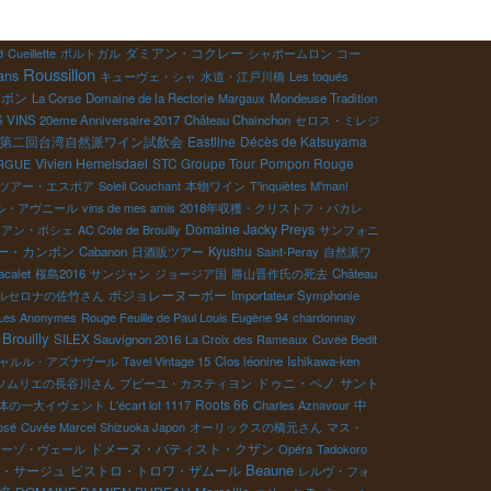
ダミアン・コクレー
d
Cueillette
ポルトガル
シャポームロン
コー
Roussillon
ans
キューヴェ・シャ
水道・江戸川橋
Les toqués
ンボン
La Corse
Domaine de la Rectorie
Margaux
Mondeuse Tradition
VINS 20eme Anniversaire 2017
Château Chainchon
セロス・ミレジ
第二回台湾自然派ワイン試飲会
Eastline
Décès de Katsuyama
Vivien Hemelsdael
STC Groupe Tour
Pompon Rouge
RGUE
ツアー・エスポア
Soleil Couchant
本物ワイン
T'inquiètes M'man!
ル・アヴニール
vins de mes amis
2018年収穫・クリストフ・パカレ
Domaine Jacky Preys
リアン・ボシェ
AC Cote de Brouilly
サンフォニ
ー・カンボン
Kyushu
Cabanon
日酒販ツアー
Saint-Peray
自然派ワ
acalet
桜島2016
サンジャン
ジョージア国
勝山晋作氏の死去
Château
ボジョレーヌーボー
ルセロナの佐竹さん
Importateur Symphonie
 Les Anonymes
Rouge Feuille de Paul Louis Eugène 94
chardonnay
Brouilly
SILEX Sauvignon 2016
La Croix des Rameaux
Cuvée Bedit
ャルル・アズナヴール
Tavel Vintage 15
Clos léonine
Ishikawa-ken
ドゥニ・ペノ
サント
ソムリエの長谷川さん
プピーユ・カスティヨン
Roots 66
中
体の一大イヴェント
L'écart lot 1117
Charles Aznavour
osé
Cuvée Marcel
Shizuoka Japon
オーリックスの橋元さん
マス・
ドメーヌ・バティスト・クザン
ミーゾ・ヴェール
Opéra
Tadokoro
Beaune
・サージュ
ビストロ・トロワ・ザムール
レルヴ・フォ