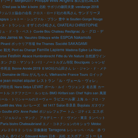
Angers
Philippe Wies
ドワード
Morgon2017
株式会社JALUX
ト
C'est pas la Mer à boire
北欧
サボリの鎌田夫妻
vendange 2018
サンドリーヌ
界ソムリエ協会の会長
クロス・ロード社の有馬さん
agaya
シャトー・シュヴァル・ブラン
豊中
le Soutien-Gorge Rouge
オザミの小松さん
ンヌ・トランシュ
CHATEAU CHRISTOPHE
ル・グロ・デ
リュ・ド・ラ・ペスト
Cuvée Bou
Chateau Restignac
 des Jarres
ESPOA Nakamoto
Mr. Yasuhiro Shibuya
white
t Pinard
ボッケリア市場
the Thames
Société SAKAGAMI
Famille Lapierre
nc
観光
Pont au Change
Madona Eglise
La Noue
Festivin
Borse
Alsace Humbrebrecht
Fête du Vin Nature
自然派ワイン
クロ・マソット
スタン
パリ・ノートルダム寺院
Bouzigues
シャンゼ
晋作死去
Bonne Année 2019
ＢＭО社の山田さん
レ・ジャン・ド・メテ
長
がんちゃん
Domaine de l'Ecu
Villefranche
France Tours
ロイック
 jean michel alquier
レストラン「ル・ヴェール・ヴォレ」
戸田社長
Nara Seiya
LEVAT
ポール・ルイ・ウジェンヌ
名古屋
カー
ェートル
ステファニー・ルッセル
BMO Kiritani san
Chef Yujiro san
萬屋
ラピエール家
ベール・トリシャールのヌーヴォー
上海
ル・クロ・フ
Rue89 des Vins
ルバレーズ lot 1417
Salon B.B.B. Bojolais
ガヌヴァ
エスポ
e
Goutte d’Or
Anne Paillet
ボジョレフェアー
トム・ゴティエ
ン「ジョルジュ・サンク」
アカデミー・ド・ヴァン・東京
タンペット
Paris bistro Chateaubriand
エノ・コネクションのキショウ
Médoc
Tarragona
・メレ２００２
シリル
宗像康雄
レシャッペ・ベル 赤
ワ
カさん
エスポア・ゴトー
La
赤ワイン
Edouard Adam
日本・浜松