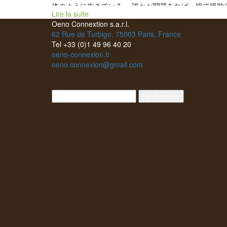
体のように生きている。 誰かが問題あれば、皆で援助
Lire la suite
合いながら解決してしまう。 ある蔵の栽培作業が遅れ
Oeno Connextion s.a.r.l.
いれば、皆でその蔵に行って労働協力してしまう。 栽
62 Rue de Turbigo, 75003 Paris, France
培・醸造器具なども必要とあれば貸しあっている。 そ
Tel +33 (0)1 49 96 40 20
ぞれの地方の実践部隊の代表各はこの二人。 Domaine
oeno-connexion.fr
du Possible ドメーヌ・デュ・ポッシブル醸造のロイッ
oeno.connexion@gmail.com
さん ロイックさんは第一回目のラ・ルミーズから実行
隊員だった。 ジャジャキスタンという国をLe Bout du
Mondeル・ブー・ド・モンド醸造のエドゥワールと設
Rechercher :
した。 醸造家になりたいという夢が可能になった時に
けた名前。このワインを飲んだ人の夢が叶うようにと
いPossibleとした。 平均標高４００mの葡萄園からル
オン地方とは思えない様な涼しくて果実味豊かな葡萄
ュースのようなワインを造る Jérôme Jouret ジェ
ーム・ジュレ アルデッシュ地方の実践部隊の代表はコ
コツ努力家ジェローム。 太陽がいっぱいの南ローヌで
りながら、どこまでも軽快で爽やかな果実味心地良い
インを造る。 醸造所の建物などは、すべて自分で造っ
しまう。 建物も、葡萄園も、家族、ワインも自分の考
る理想に向かってコツコツと着実に歩んでいる。 その
スプリがワイン名になった。Pas à Pas パザパ 一歩
歩の意。 トビッキリ仲の良くてハッピーな家族。この