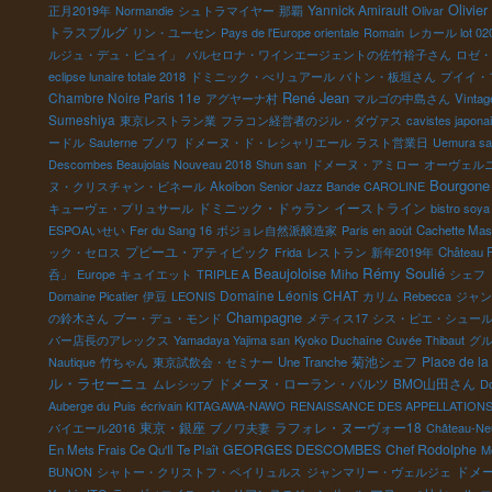
Olivier
Yannick Amirault
正月2019年
Normandie
シュトラマイヤー
那覇
Olivar
トラスブルグ
リン・ユーセン
Pays de l'Europe orientale
Romain
レカール lot 02
ルジュ・デュ・ピュイ」
バルセロナ・ワインエージェントの佐竹裕子さん
ロゼ・
eclipse lunaire totale 2018
ドミニック・べリュアール
バトン・板垣さん
プイイ・
René Jean
Chambre Noire Paris 11e
アグヤーナ村
マルゴの中島さん
Vintag
Sumeshiya
東京レストラン業
フラコン経営者のジル・ダヴァス
cavistes japona
ードル
Sauterne
ブノワ
ドメーヌ・ド・レシャリエール
ラスト営業日
Uemura sa
Descombes Beaujolais Nouveau 2018
Shun san
ドメーヌ・アミロー
オーヴェル
Bourgone
ヌ・クリスチャン・ビネール
Akoibon
Senior Jazz Bande CAROLINE
ドミニック・ドゥラン
イーストライン
キューヴェ・プリュサール
bistro soya
ESPOAいせい
Fer du Sang 16
ボジョレ自然派醸造家
Paris en août
Cachette Mas
プピーユ・アティピック
ック・セロス
Frida
レストラン
新年2019年
Château R
Beaujoloise
Rémy Soulié
呑」
Europe
キュイエット
TRIPLE A
Miho
シェフ
Domaine Léonis
CHAT
Domaine Picatier
伊豆
LEONIS
カリム
Rebecca
ジャン
Champagne
の鈴木さん
ブー・デュ・モンド
メティス17
シス・ピエ・シュー
バー店長のアレックス
Yamadaya Yajima san
Kyoko Duchaîne
Cuvée Thibaut
グ
菊池シェフ
Place de la
Nautique
竹ちゃん
東京試飲会・セミナー
Une Tranche
ル・ラセーニュ
ドメーヌ・ローラン・バルツ
BMO山田さん
ムレシップ
Do
Auberge du Puis
écrivain KITAGAWA-NAWO
RENAISSANCE DES APPELLATION
東京・銀座
ラフォレ・ヌーヴォー18
バイエール2016
ブノワ夫妻
Château-Ne
GEORGES DESCOMBES
Chef Rodolphe
En Mets Frais Ce Qu'Il Te Plaît
M
ドメ
BUNON
シャトー・クリストフ・ペイリュルス
ジャンマリー・ヴェルジェ