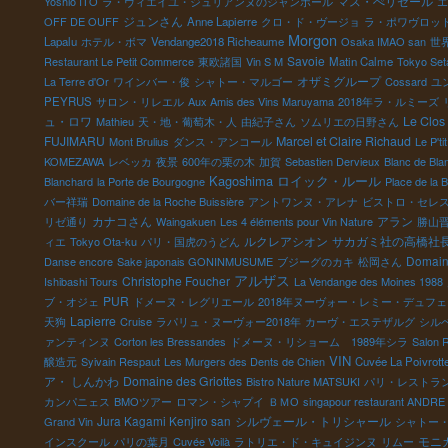
マス・ぺリセール
Yoshio ITO
ラ・ヴィエイユ・ジュリアンヌのジャンポール
エ
ジュンさん
OFF DE OUFF
Anne Lapierre
クロ・ド・ヴージョ
ラ・ポワヴロッ
Morgon
Lapalu
ホテル・ボマ
Vendange2018 Richeaume
Osaka IMAO san
世
Savoie
Restaurant Le Petit Commerce
東欧諸国
Vin S M
Matin Calme
Tokyo Set
オザミグループ
La Terre d'Or
ワインバー・俊
シャトー・マルゴー
Cossard
ユ
PEYRUS
サロン・リレエル
Aux Amis des Vins Maruyama
2018年ラ・ルミーズ
ュ・ロワ
Le Clos
Mathieu
天・地・葡萄木・人
由紀子さん
ソムリエの日野さん
FUJIMARU
Marcel et Claire Richaud
Mont Brulius
ダンス・アンコール
Le P'ti
KOMEZAWA
レベッカ
夜景
600年の栗の木
加賀
Sebastien Dervieux
Blanc de Bla
Kagoshima
ロイック・ルール
Blanchard
la Porte de Bourgogne
Place de la 
バー祥瑞
Domaine de la Roche Buissière
アントワンヌ・アレナ
ビストロ・セレ
カナコさん
アラン
リゼ通り
Waingakuen
Les 4 éléments pour Vin Nature
勝山
ルクレアシオン
サカガミ社の高橋社
ィエ
Tokyo Ota-ku
パリ・国虎のうどん
Domaine
Danse encore
Sake japonais GONINMUSUME
ブジーグのカキ
松岡さん
アルザス
Christophe Foucher
Ishibashi Tours
La Vendange des Moines 1988
PUR
ブ・オジェ
ドメーヌ・レグリエール
2018年ヌーヴォー・レミー・デュフ
Lapierre
天狗
Cruise
ラパリュ・ヌーヴォー2018年
カーヴ・エステザルグ
シル
ァンティンヌ
Corton les Bressandes
ドメーヌ・リショーム 1989年シラ
Salon 
VIN
醸造元
Syivain Respaut
Les Murgers des Dents de Chien
Cuvée La Poivrott
ア・ しんかわ
Domaine des Griottes
Bistro Nature MATSUKI
パリ・レストラ
カンパニェス
BMOツアー
ロマン・シャプイ
ＢＭО
singapour restaurant ANDRE
Jura Kagami Kenjiro san
シルヴェール・トリシャール
Grand Vin
シャトー
モニ
インスクール
パリの葉月
Cuvée Voilà
ラトリエ・ド・キュイジンヌ
リムー