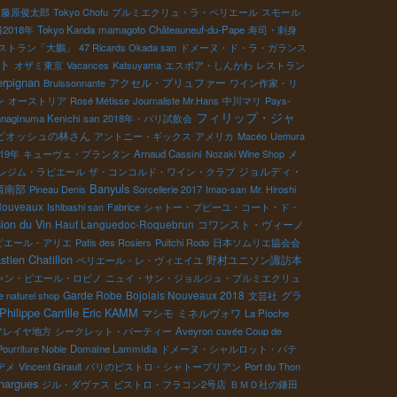
藤原俊太郎
Tokyo Chofu
プルミエクリュ・ラ・ペリエール
スモール
018年
Tokyo Kanda
mamagoto
Châteauneuf-du-Pape
寿司・刺身
ストラン「大鵬」
47 Ricards Okada san
ドメーヌ・ド・ラ・ガランス
ト
オザミ東京
Vacances
Katsuyama
エスポア・しんかわ
レストラン
rpignan
アクセル・プリュファー
Bruissonnante
ワイン作家・リ
レ
オーストリア
Rosé Métisse
Journaliste Mr.Hans
中川マリ
Pays-
フィリップ・ジャ
naginuma Kenichi san
2018年・パリ試飲会
ピオッシュの林さん
アントニー・ギックス
アメリカ
Macéo
Uemura
19年
キューヴェ・プランタン
Arnaud Cassini
Nozaki Wine Shop
メ
ジョルディ・
8ミレジム・ラピエール
ザ・コンコルド・ワイン・クラブ
Banyuls
西南部
Pineau Denis
Sorcellerie 2017
Imao-san
Mr. Hiroshi
Nouveaux
Ishibashi san
Fabrice
シャトー・プピーユ・コート・ド・
ion du Vin
Haut Languedoc-Roquebrun
コワンスト・ヴィーノ
ピエール・アリエ
Patis des Rosiers
Puitchi Rodo
日本ソムリエ協会会
stien Chatillon
野村ユニソン諏訪本
ペリエール・レ・ヴィエイユ
ャン・ピエール・ロビノ
ニュイ・サン・ジョルジュ・プルミエクリュ
Garde Robe
Bojolais Nouveaux 2018
グラ
e naturel shop
文芸社
Philippe Carrille
Eric KAMM
マシモ
ミネルヴォワ
La Pioche
アレイヤ地方
シークレット・パーティー
Aveyron
cuvée Coup de
Pourriture Noble
Domaine Lammidia
ドメーヌ・シャルロット・バテ
デメ
Vincent Girault
パリのビストロ・シャトーブリアン
Port du Thon
nargues
ジル・ダヴァス
ビストロ・フラコン2号店
ＢＭＯ社の鎌田