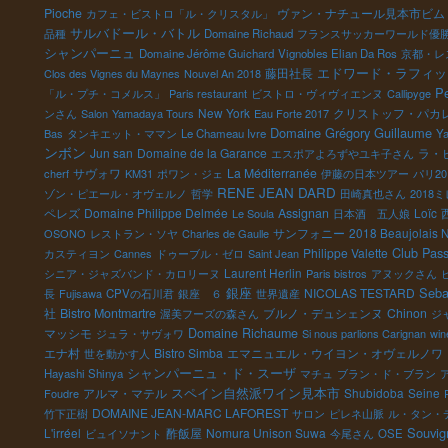
Pioche
ヴァン・ナチュール見本市ビム
カフェ・ビストロ「ル・クリスタル」
サルバドール・バトル
品種
Domaine Richaud
フランスサッカーワールド優勝2
シャンパーニュ
Domaine Jérôme Guichard
Vignobles Elian Da Ros
京都・レ
藤田社長
エドワード・ラフィッ
Clos des Vignes du Maynes
Nouvel An 2018
Pe
「ル・プチ・コメルス」
Paris restaurant
ビストロ・ヴィヴィエンヌ
Callipyge
New York
クリストッフ・パカ
ンさん
Salon
Yamadaya Tours
Eau Forte 2017
Domaine Grégory Guillaume
Bas
タンキエット・ママン
Le Chameau Ivre
Ya
ンボン
Jun san
Domaine de la Garance
ラ・
エスポアよろずやユキ子さん
サヴォワ
La Méditerranée
cherf
KM31
ポワン・ジェ
伊藤の日本ツアー
パリ20
RENE JEAN DARD
ゾン・ピエール・オヴェルノ
哲学
田崎真也さん
201
ペレズ
Domaine Philippe Delmée
Assignan
Loïc
Le Soula
日本酒 五人娘
サンフォニー
2018 Beaujolais 
OSONO
レストラン・ソヤ
Charles de Gaulle
Club Pass
Philippe Valette
カスティヨン
Cannes
ドゥーブル・ゼロ
Saint Jean
Laurent Herlin
シニア・ジャズバンド・カロリーヌ
Paris bistros
アヌックさん
銀座
Seba
NICOLAS TESTARD
長
Fujisawa
CPVの石川君
銀座 ６
世界遺産
社
Bistro Montmartre
ブルノ・デュシェンヌ
Chinon
渥美フーズの森さん
ジ
マッシモ
Domaine Richaume
ジュラ・サヴォワ
Si nous parlions Carignan
win
エナ村
Bistro Simba
エマニュエル・ウイヨン・オヴェルノワ
世を動かす人
シャンパーニュ・ド・スーザ
Hayashi Shinya
マチュ
ブラン・ド・ブラン
スペイン自然派ワイン見本市
アルマ・マテル
Shubidoba
Seine
Foudre
DOMAINE JEAN-MARC LAFOREST
竹下正樹
サロン
ピレネ山脈
ル・タン・
Souvig
L'irréel
酢飯屋
Nomura Unison Suwa
ビュイソナント
今尾さん
OSE