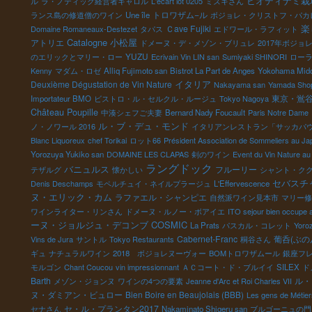
ビオディナミ栽
ル
ラ・ノティック経営者キャロル
L'écart lot 0205
ミズキさん
トロワザム−ル
ランス島の修道僧のワイン
Une île
ボジョレ・クリストフ・パカ
楽
Ｃave Fujiki
Domaine Romaneaux-Destezet
タパス
エドワール・ラフィット
Catalogne
小松屋
アトリエ
ドメーヌ・デ・メゾン・ブリュレ
2017年ボジョ
YUZU
のエリックとマリー・ロー
Ecrivain Vin LIN san
Sumiyaki SHINORI
ロー
Kenny
マダム・ロゼ
Alliq Fujimoto san
Bistrot La Part de Anges
Yokohama Mido
イタリア
Deuxième Dégustation de Vin Nature
Nakayama san
Yamada Shop
東京・鴬
Importateur BMO
ビストロ・ル・セルクル・ルージュ
Tokyo Nagoya
Château Poupille
中湊シェフご夫妻
Bernard Nady Foucault
Paris Notre Dame
ル・ブ・デュ・モンド
ノ・ノワール 2016
イタリアンレストラン「サッカパ
Blanc Liquoreux
chef Torikai
ロット66
Président Association de Sommeliers au Ja
Yorozuya Yukiko san
DOMAINE LES CLAPAS
剣のワイン
Event du Vin Nature au
ラングドック
バニュルス
フルーリー
テザルグ
懐かしい
シャント・ク
セバスチ
Denis Deschamps
モペルチュイ・ネイルプラージュ
L'Effervescence
ヌ・エリック・カム
ラファエル・シャンピエ
自然派ワイン見本市
マリー修
ワインライター・リンさん
ドメーヌ・ルノー・ボアイエ
ITO sejour bien occupe 
ーヌ・ジョルジュ・デコンブ
COSMIC
La Prats
パスカル・コレット
Yoro
Cabernet-Franc
葡呑(ぶの
Vins de Jura
サントル
Tokyo Restaurants
桐谷さん
ギュ
ナチュラルワイン
2018 ボジョレヌーヴォー
BOMトロワザムール
銀座フ
モルゴン
Chant Coucou
vin impressionnant
ＡＣコート・ド・ブルイイ
SILEX
ド
Barth
ル・
メゾン・ジョンヌ
ワインの4つの要素
Jeanne d'Arc et Roi Charles VII
ヌ・ダミアン・ビュロー
Bien Boire en Beaujolais (BBB)
Les gens de Métier
セ・ル・プランタン2017
セナさん
Nakaminato Shigeru san
ブルゴーニュの門