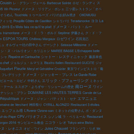
 Cousin
ス
レ・グラン・ヴェール
Barbecue Soirée
ロゼ・ランディ
05
Vin Picoeur
ドメーヌ・リリアン・ボシェ
三ツ星レストラン「オベ
そうめん
Tsuchida
トゥールーズ
パリのお好み焼き OKOMUSU
ヨヨ
La
フィッセ
Poupille Côtes de Castillon
シャリバリ
Teradanonke
ドメーヌ・パット・ルー
e 2015
En Mets fais ce qu'il te plait
is
tramontane
メーヌ・ド・ラ・ボルド
Septime
伊藤さん
ク・ド・フ
ロゼワイン
n
ESPOA TOURS
Château Margaux
石田克己
ニュ
オルヴォー社の田中さん
ゲーシクト
Selosse Millesime
ドメー
シ・ヌ・パルリオン・カリニャン
MAREE BASSE
L'Echappee belle
シャトー・レスティニャック
シャ
Repaire et Cartouche
藤原幸也
a chef
ジョルジュ・ルマリエ
Bisstro Italien Restaurant GUCITE
ジャ
Fleurie
oquefort
Meryl et Géraldine Croizier
東京ワインビストロ「葡
ドメーヌ・ジャッキー・プレス
 フレデリック
Le Garde Robe
エリック・プフェーリング
ピエール・ロビノ
中村さん
ミネット
南ローヌ
ル・テール
エスポア・よろずや・リショームの歴史
ワイン
ルナッシュ・ブラン
DOMAINE LES HAUTES TERRES
Carole de La
エマニュエ
 République
ドメーヌ・ジャン・バティスト・セナ
maine de Verchant
神田祭り
CYRILL ALONZO
Restaurant 3 étoiles
エッフェル塔
S
L'Avenir Ozono san
ミネットの佐野さん
ポ・ダンヌ
CPV パリオフィス
uf-du-Pape
シノン城
ラ・ペリエール
Restaurant
ニコラ・レオ
orgon 2016
サンピエール教会
Tokyo wine Bistro
ーヌ・レオニス
Jules Chauvet
オビ・ワイン
フランソワ・リボ
Mr.