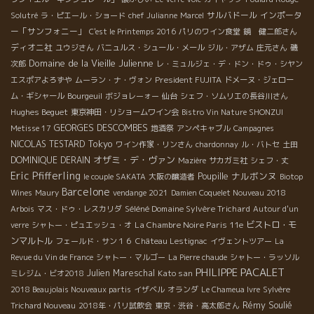
サルバドール
インポータ
Solutré
ラ・ピエール・ショード
chef Julianne
Marcel
ー「サンフォニー」
C'est le Printemps 2016
パリのワイン食堂
鏡 健二郎さん
ディオニ社
ユウジさん
バニュルス・シュール・メール
ジル・アザム
庄元さん
磯
Domaine de la Vieille Julienne
次郎
レ・ミュルジェ・デ・ドン・ドゥ・シヤン
President FUJITA
エスポアよろずや
ムーラン・ナ・ヴォン
ドメーヌ・ジェロー
ム・ギシャール
Bourgeuil
ボジョレーォー
仙台
シェフ・ソムリエの長谷川さん
Hughes Beguet
東京神田・リショームワイン会
Bistro Vin Nature SHONZUI
GEORGES DESCOMBES
Metisse 17
地酒祭
アンペキャブル
Campagnes
Tokyo
NICOLAS TESTARD
ワイン作家・リンさん
chardonnay
ル・バトセ
土田
オザミ・デ・ヴァン
DOMINIQUE DERAIN
Mazière
サカガミ社
シェフ・丈
Eric Pfifferling
ナルボンヌ
Poupille
le couple SAKATA
大阪の醸造者
Biotop
Barcelone
Wines
Maury
vendange 2021
Damien Coquelet Nouveau 2018
Séléné Domaine Sylvère Trichard
Arbois
マス・ドゥ・レスカリダ
Autour d'un
La Chambre Noire Paris 11e
ビストロ・モ
verre
シャトー・ピュエッシュ・オ
ンマルトル
フェールド・サン１６
Château Lestignac
イヴェントツアー
La
Revue du Vin de France
シャトー・マルゴー
La Pierre chaude
シャトー・ラッソル
PHILIPPE PACALET
Julien Mareschal
Kato san
ミレジム・ビオ2018
2018 Beaujolais Nouveaux partis
イザベル
オランダ
Le Chameua Ivre
Sylvère
Rémy Soulié
Trichard Nouveau
2018年・パリ試飲会
東京・渋谷・高太郎さん