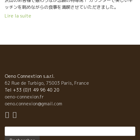
沢山のお客様で賑わうなか念願の特等席！ カウンターで美しいキ
ッチンを眺めながらの食事を満喫させていただきました。
マタンカルムMatin CalmeのオゼOSE白は大好きな品種ミュスカ
Lire la suite
の香りが妖艶に光り、 エピス使いの魔術師シェフのお料理にバッ
チリ！ ★Bar à Vin YUMEKICHI KANDA 居酒屋ユメキチ神
田では、今素晴らしい飲み頃を迎えたYann Bertrandイヤンベルト
ランの Coup de Foudreク・ド・フードルが、肝を使わないイカの
塩辛にドンピシャ！ とにかくスルスル飲めるビュバビ
リテ！ ★Bar à Vin LA PIOCHE
Oeno Connextion s.a.r.l.
62 Rue de Turbigo, 75003 Paris, France
Tel +33 (0)1 49 96 40 20
oeno-connexion.fr
oeno.connexion@gmail.com
Rechercher :