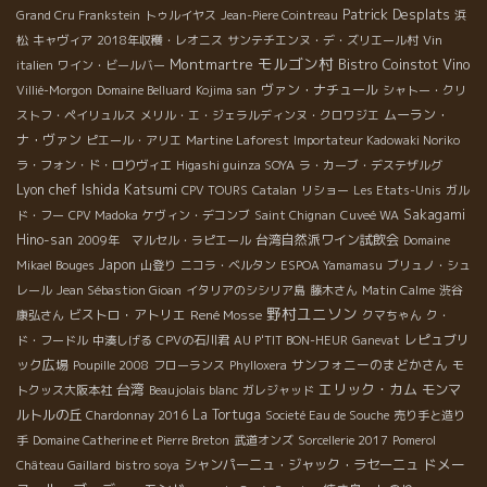
Patrick Desplats
Grand Cru Frankstein
トゥルイヤス
Jean-Piere Cointreau
浜
松
キャヴィア
2018年収穫・レオニス
サンテチエンヌ・デ・ズリエール村
Vin
モルゴン村
Montmartre
Bistro Coinstot Vino
italien
ワイン・ビールバー
ヴァン・ナチュール
Villié-Morgon
Domaine Belluard
Kojima san
シャトー・クリ
ムーラン・
ストフ・ペイリュルス
メリル・エ・ジェラルディンヌ・クロワジエ
ナ・ヴァン
ピエール・アリエ
Martine Laforest
Importateur Kadowaki Noriko
ラ・フォン・ド・ロりヴィエ
Higashi guinza SOYA
ラ・カーブ・デステザルグ
Lyon chef Ishida Katsumi
CPV TOURS
Catalan
リショー
Les Etats-Unis
ガル
Sakagami
ド・フー
CPV Madoka
ケヴィン・デコンブ
Saint Chignan
Cuveé WA
Hino-san
台湾自然派ワイン試飲会
2009年 マルセル・ラピエール
Domaine
Japon
Mikael Bouges
山登り
ニコラ・ベルタン
ESPOA Yamamasu
ブリュノ・シュ
レール
Jean Sébastion Gioan
イタリアのシシリア島
藤木さん
Matin Calme
渋谷
野村ユニソン
ビストロ・アトリエ
René Mosse
康弘さん
クマちゃん
ク・
レピュブリ
ド・フードル
中湊しげる
CPVの石川君
AU P'TIT BON-HEUR
Ganevat
ック広場
サンフォニーのまどかさん
Poupille 2008
フローランス
Phylloxera
モ
台湾
エリック・カム
モンマ
トクッス大阪本社
Beaujolais blanc
ガレジャッド
ルトルの丘
La Tortuga
Chardonnay 2016
Societé Eau de Souche
売り手と造り
手
Domaine Catherine et Pierre Breton
武道オンズ
Sorcellerie 2017
Pomerol
ドメー
シャンパーニュ・ジャック・ラセーニュ
Château Gaillard
bistro soya