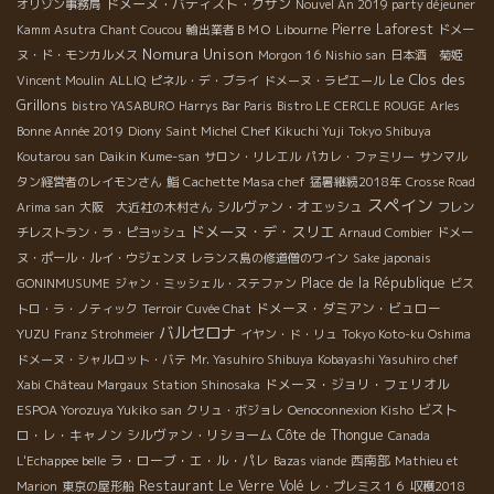
ドメーヌ・バティスト・クザン
オリゾン事務局
Nouvel An 2019 party déjeuner
Pierre Laforest
Kamm Asutra
Chant Coucou
輸出業者ＢＭＯ
Libourne
ドメー
Nomura Unison
ヌ・ド・モンカルメス
Morgon 16
Nishio san
日本酒 菊姫
Le Clos des
Vincent Moulin
ALLIQ
ピネル・デ・ブライ
ドメーヌ・ラピエール
Grillons
bistro YASABURO
Harrys Bar Paris
Bistro LE CERCLE ROUGE
Arles
Bonne Année 2019
Diony
Saint Michel
Chef Kikuchi Yuji
Tokyo Shibuya
Koutarou san
Daikin Kume-san
サロン・リレエル
パカレ・ファミリー
サンマル
タン経営者のレイモンさん
鮨
Cachette Masa chef
猛暑継続2018年
Crosse Road
スペイン
シルヴァン・オエッシュ
Arima san
大阪 大近社の木村さん
フレン
ドメーヌ・デ・スリエ
チレストラン・ラ・ピヨッシュ
Arnaud Combier
ドメー
ヌ・ポール・ルイ・ウジェンヌ
レランス島の修道僧のワイン
Sake japonais
Place de la République
GONINMUSUME
ジャン・ミッシェル・ステファン
ビス
ドメーヌ・ダミアン・ビュロー
トロ・ラ・ノティック
Terroir
Cuvée Chat
バルセロナ
YUZU
Franz Strohmeier
イヤン・ド・リュ
Tokyo Koto-ku Oshima
ドメーヌ・シャルロット・バテ
Mr. Yasuhiro Shibuya
Kobayashi Yasuhiro
chef
ドメーヌ・ジョリ・フェリオル
Xabi
Château Margaux
Station Shinosaka
ビスト
ESPOA Yorozuya Yukiko san
クリュ・ボジョレ
Oenoconnexion Kisho
ロ・レ・キャノン
シルヴァン・リショーム
Côte de Thongue
Canada
ラ・ローブ・エ・ル・パレ
西南部
L'Echappee belle
Bazas viande
Mathieu et
Restaurant Le Verre Volé
Marion
東京の屋形船
レ・プレミス１６
収穫2018