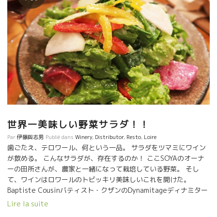
世界一美味しい野菜サラダ！！
Par
伊藤與志男
Publié dans
Winery
,
Distributor
,
Resto
,
Loire
歯ごたえ、テロワール、何という一品。 サラダをツマミにワイン
が飲める。 こんなサラダが、存在するのか！ ここSOYAのオーナ
ーの田所さんが、農家と一緒になって栽培している野菜。 そし
て、ワインはロワールのトビッキリ美味しいこれを開けた。
Baptiste Cousinバティスト・クザンのDynamitageディナミター
ジ あのオリヴィエ・クザンの息子、バティストが醸すこれまた感
Lire la suite
動的な美味しさ！ テロワールとテロワールが共鳴する。野菜が話