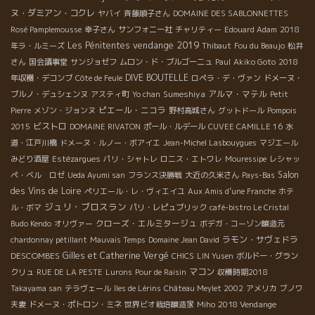
ヌ・ダミアン・コクレ
ヤバイ
斉藤順子さん
DOMAINE DES SABLONNETTES
Rosé Pamplemousse
幸子さん
サンフォニー社
チャリティー
Edouard Adam
2018
vendange 2019
Les Pénitentes
年ラ・ルミーズ
Thibaut
Fou du Beaujo
松井
さん
国会議事堂
サンジョゼフ
ムロン・ド・ブルゴーニュ
Paul
Akiko Goto
2018
DIVE BOUTELLE
年収穫・デコンブ
Côte de Feule
ロペラ・デ・ヴァン
ドメーヌ・
Sumeshiya
アルマ・マテル
ブルノ・デュシェンヌ
アスティ町
Yo chan
Petit
ピエール・ニコラ
Pierre
メゾン・ジョンヌ
野村高城さん
グットドール
Pompois
ビストロ
2015
DOMAINE RIVATON
ポール・ルデール
CUVEE CAMILLE 16
水
道・江戸川橋
ドメーヌ・ルノー・ボアイエ
Jean-Michel Lasbouygues
マジエール
みどり酒屋
Estézargues
パリ・シャトレ
ロニス・エトワレ
Mouressipe
レシャッ
Salon
ペ・ベル ロゼ
Ueda Ayumi san
フランス決勝戦
大近の久米さん
Pays-Bas
des Vins de Loire
ペリエール・レ・ヴィエイユ
Aux Amis d’une Franche
ホテ
ジュリ・ブロスラン
ル・ボマ
パリ・レピュブリック
café-bistro Le Cristal
クローズ・エルミタージュ
Budo Kendo
オリヴァー
ボデガ・コーゾン醸造元
ラモン・サヴェドラ
chardonnay pétillant
Mauvais Temps
Domaine Jean David
DESCOMBES
Gilles et Catherine Vergé
CHICS
LIN Yusen
ボルドー・グラン
マコン
クリュ
RUE DE LA PESTE
Lurons
Pour de Raisin
収穫時期2018
Takayama san
テラヴェール
îles de Lérins
Château Meylet 2002
アメリカ
ブノワ
2018 Vendange
夫妻
ドメーヌ・ポトロン・ミネ
世界ビオ栽培醸造家
Miho