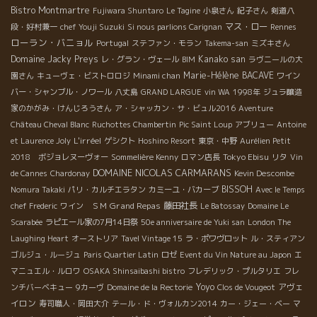
Bistro Montmartre
Fujiwara Shuntaro
Le Tagine
小泉さん
紀子さん
剣道八
マス・ロー
段・好村兼一
chef Youji Suzuki
Si nous parlions Carignan
Rennes
ローラン・バニョル
Portugal
ステファン・モラン
Takema-san
ミズキさん
Domaine Jacky Preys
Kanako san
レ・グラン・ヴェール
BIM
ラヴニールの大
Marie-Hélène BACAVE
園さん
キューヴェ・ビストロロジ
Minami chan
ワイン
バー・シャンブル・ノワール
八丈島
GRAND LARGUE
vin WA
1998年
ジュラ醸造
家のかがみ・けんじろうさん
ア・シャッカン・サ・ビュル2016
Aventure
Château Cheval Blanc
Ruchottes Chambertin
Pic Saint Loup
アブリュー
Antoine
L'irréel
et Laurence Joly
ゲシクト
Hoshino Resort
東京・中野
Aurélien Petit
Tokyo Ebisu
2018 ボジョレヌーヴォー
Sommelière Kenny
ロマン店長
リタ
Vin
DOMAINE NICOLAS CARMARANS
de Cannes
Chardonay
Kevin Descombe
BISSOH
Nomura Takaki
パリ・カルチエラタン
カミーユ・バカーブ
Avec le Temps
Grand Repas
藤田社長
chef Frederic
ワイン ＳＭ
Le Batossay
Domaine Le
Scarabée
ラピエール家の7月14日祭
50e anniversaire de Yuki san
London The
Laughing Heart
オーストリア
Tavel Vintage 15
ラ・ポワヴロット
ル・スティアン
ゴルジュ・ルージュ
Paris Quartier Latin
ロゼ
Event du Vin Nature au Japon
エ
マニュエル・ルロワ
OSAKA Shinsaibashi bistro
フレデリック・プルタリエ
フレ
Yoyo
アヴェ
ンチバーベキュー
9カーヴ
Domaine de la Rectorie
Clos de Vougeot
イロン
寿司職人・岡田大介
テール・ド・ヴォルカン2014
カー・ジェー・ベー
マ