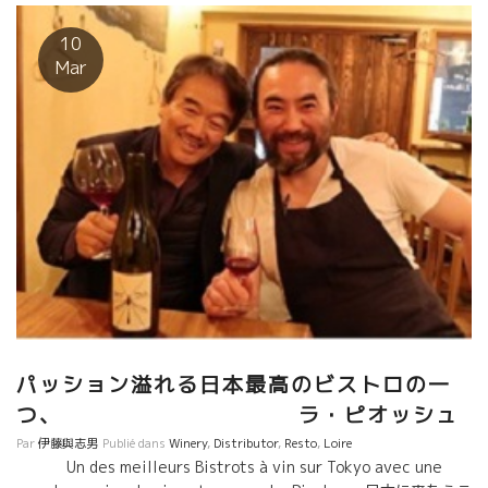
しかけてくる。 （東銀座 SOYA） ご馳走さまでした。
10
Mar
パッション溢れる日本最高のビストロの一
つ、 ラ・ピオッシュ
Par
伊藤與志男
Publié dans
Winery
,
Distributor
,
Resto
,
Loire
Un des meilleurs Bistrots à vin sur Tokyo avec une