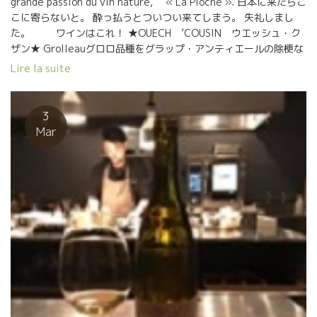
grande passion du vin nature, « La Pioche ». 日本に来たらこ
こに寄らないと。 酔っ払うとついつい来てしまう。 失礼しまし
た。 ワインはこれ！ ★OUECH ’COUSIN ウエッシュ・ク
ザン★ Grolleauグロロ品種をグラップ・アンティエールの除梗な
しのセミ・マセラッション・カルボヌック醸造で醸したもの。 ど
Lire la suite
こまでも軽快で心地よく、透明感があってスーット体に入ってし
まう美味しい奴。 Le Batossayル・バトセ醸造のバテ
ィスト・クザン Baptiste Cousinのワイン 先月のアンジュで開
3
催されたヴァン・ナチュール見本市 Salon Anonymes アノニムで
Mar
飲んだばかり。 バティストにも逢ったばかり。 あのオリヴィエ・
クザンの長男坊。 昨年、そのバティストに 待望の赤ちゃんが生
まれた。 男の子だ。 ますます気合がはいるバティスト。
バティストは二十歳の時に、日本に一年ほど滞在したことがあ
る。 東京のオザミ・デ・ヴァン、大阪のパッション・エ・ナチュ
ールでソムリエのバイトを半年やった。 あの時のバティストを知
っている人には、信じられないほど、人間的に成長している。 今
や、アンジュ地区の若手のリーダー格の一人。 ワインもますます
美味しくなってきた。 美味しいですよ！ （日本での問合せはBMO
社、トロワ・ザムールへどうぞ！）