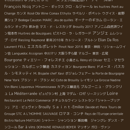
Viticulteurs
ゆう子さん
François Nicq
クロ・ルジャール
アントニー・ギックス
les huitres
Pont au
Change
カンヌ
Rosé Obi Wine
Comax Ethylix
サぺルリ・ポペット
ウグイス・紺野
オーナーのギヨム
真シェフ
Bodega Cauzon
MARC
Jeu de quilles
ローラン・エ
ルラン
オップラ
飲み会
マス・ド・レスカリダ
Brouilly 2017
アノニム自然派ワイ
アンジェ
ン見本市
Huitres de Bouzigues
ビストロ・ラ・レガラード
ムレシッ
Elian Da Ros
プ・ロゼ
Riesling
Raymond
新年2018年
カトリーヌ・ブルトン
エスカルポレット
Laurent FELL
Pinot Noir 2016
東京・神田・リショームワイ
ン会
Languedoc Assignan
中川マリ
大阪うずら屋
マルゴー
東京・広尾
Bourgone
ティエリー・フォレスチエ
セミ・マセラ
小島さん
Rémy et Olivier
ッション・カルボニック醸造
カスティヨン
ドメーヌ・パスカ
Bourgone Blanc
ル・シモヌッティ
M. Bispalie
chef Xavi
ボジョレフェアー
la Porte de Bourgogne
New York
ブラン・ド・ブラン
AC Cote de Brouilly
レイモン
La Grosse Nadine
ブルゴーニュ・グランクリ
Vin Blanc Liquoreux
Minamiosawa
カプリエ醸造元
Loire
ュ
La Méditerranée
ピュピラン村
上海
マダム・ロゼ
リースリング
Restaurant Le Petit Commerce
ナチュラルワイン
レストラン「シャトーブリア
Ｓａｉｎｔ-Emilion
Brouilly
ン」
アミ・ビュヴォン
Davide et Piera
Tours de
ロマネ・コンチ
Groupe STC
A L’HOMME SAUVAGE
Pays de l'Europe orientale
Bistro Nature MATSUKI
シャトー・シャンション
飯田橋 ジャングレ
ダンス・ア
Bar à vins
ンコール
DOMAINE RENAUD BOYER
マリオン
ガロ・ヴァン