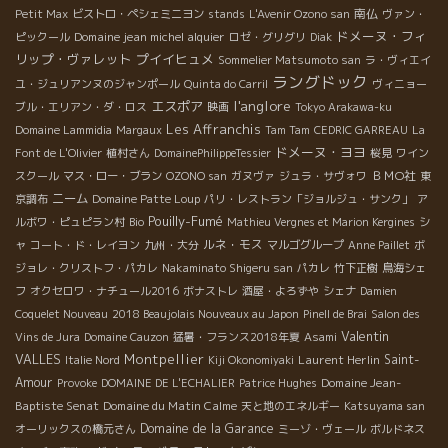
南仏
Petit Max
ビストロ・ペシェミニヨン
stands
L'Avenir Ozono san
ヴァン・
ドメーヌ・フィ
Domaine jean michel alquier
ピックール
ロゼ・グリグリ
Diak
リップ・ヴァレット
プイイヒュメ
Sommelier Matsumoto san
ラ・ヴィエイ
ラングドック
ユ・ジュリアンヌのジャンポール
Quinta do Carril
ヴィニョー
l'anglore
エスポア
ブル・エリアン・ダ・ロス
映画
Tokyo Arakawa-ku
Les Affranchis
Domaine Lammidia
Margaux
Tam Tam
CEDRIC GARREAU
La
ドメーヌ・ヨヨ
Font de L'Olivier
植村さん
DomainePhilippeTessier
桜見
ワイン
ＢＭО社
スクール
マス・ロー・ブラン
OZONO san
ガヌヴァ
ジュラ・サヴォワ
東
ニーム
京調布
Domaine Patte Loup
パリ・レストラン「ジョルジュ・サンク」
ア
Pouilly-Fumé
ルボワ・ピュピラン村
Bio
Mathieu Vergnes et Marion Kergines
シ
ルネ・モス
ャ
コート・ド・レイヨン
九州・大分
マルゴグループ
Anne Paillet
ボ
ジョレ・クリストフ・パカレ
Nakaminato Shigeru san
パカレ
竹下正樹
鳥海シェ
フ
オクセロワ・ナチュール2016
ボナストレ
酒屋・よろずや
シェナ
Damien
Coquelet Nouveau
2018 Beaujolais Nouveaux au Japon
Pinell de Brai
Salon des
Valentin
Vins de Jura
Domaine Cauzon
猛暑・フランス2018年夏
Asami
VALLES
Montpellier
Laurent Herlin
Saint-
Italie Nord
Kiji Okonomiyaki
Amour
Domaine Jean-
Provoke
DOMAINE DE L'ECHALIER
Patrice Hughes
Baptiste Senat
Domaine du Matin Calme
天と地のエネルギー
Katsuyama san
Domaine de la Garance
オーリックスの橋元さん
ミーゾ・ヴェール
ボルドネス