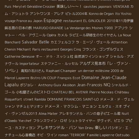
美味しい～～！
Puis
Meryl et Géraldine Croizier
cavistes japonais
VENSKAB
カ
ム・アシュトラ
アントワンヌ・アレナ
ピトル2004年
Konno de Organ
Ito Yoshio
Espagne
voyage France au Japon
restaurant EL GINJOLER
2018年11月伊藤
與志男の日本の旅
MARUGO GRANDE
La Vendange des Moines 1988
アブリウ
シ
ャトー・ベル・アヴニール
Opéra
カメル
ラピエール研修生のセイヤさん
La Noue
Salvador Batlle
Blanchard
カエフェルコフ
ラ・ミーゾ・ヴェール
Attention
Chenin Méchant
Paris restaurent Georges Cinq
フランス・ゴンザルヴェス
Catherine Deneuve
オー・ドゥ・スッシュ社
自然派ワインショップ
シャルル・アズ
アルザス見本市「レ・ヴァン・
ナヴール
Importateur
ステファニー・ルッセル
リベレ」
Raphael Champier
高知の石川さん
un dernier millésime 2009 de
Domaine Jean-Claude
Marcel Lapierre
Bistro UN COUP
François Ecot
Lapalu
Jean-Francois NIQ
ボジョレ・
Anthony Guix
Akoibon
シャルルド・
Pierre Nicolas
ゴール
小松屋さんのビストロ
CHATEAU BEL AVENIR
Château
Roquefort
street Rambla
DOMAINE FRANCOIS SAINT-LO
ドメーヌ・ド・ヴェル
ドメーヌ・マクシム・マニョン
シャン
マチュとマリオン
エルヴェ・スオ
プイ
イ・ヴァンゼル2013
Alma Mater
アレキサンドル・バンの息子ピエール君
Nuit
d'Ooedo
Yve chef
フランスワイン・ロゼ
シュトラマイヤー
ダヴィデ、ピエラ
プピ
アレキサンドル・バン
楽しい
ーユ・カスティヨン
Yan Drieu
パシオン・エ・
Famille Lapierre
ナチュール心斎橋店
オビ・ワイン
roman 'TERROIR'
Ootsubo