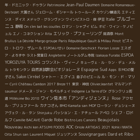
Jean-Paul Daumen
年・ドミニック・ドゥラン
Patrimoine
Domaine Romaneaux-
Destezet
大園さん
ジェローム・ギシャール
トゥールーズ
カウゾン醸造元
エティエ
ブルゴー
Italie
ンヌ・ダイス
メドック・グランヴァン
ワインビストロ・俊
伊豆
ニュ
静岡
On s'en bat les couilles
ロマン・シャプイ
ビム
オビ・ワイン・ケノビ
エリック・プフェーリング
ュル
エノ・コネクション
Rita
銘酒祭
Mont
ビスト
Brulius
La Désirée
Margo groupe
Paris République
Gault & Millau
Pinot
ロ・トロワ・ザムール
ESPOAいせい
Domaine Geschickt
Florian Looze
エスポ
ESPOA
ア・よろずや
ラスト営業日
Angleterre
ノートルダム寺院
Izakaya Furabo
YOROZUYA TOURS
コワンスト・ヴィーノ
キューヴェ・ル・ラン・デュ・メル
Espagne Sud
自然派試飲会ビオジョレーヌ
ル
トラモンタン
Apps
ＢＭОの聖
Salon L'irréel
シャトー・エグイユ
ル・モン・ド・マリ
子さん
息子のピエール
ー
Cyril
Château Cambon 2017
Breze 11
東京・神田
OlivierJeantet
マルマンド
saumur
ドメーヌ・ジャン・モペルチュイ
Indigene
La Terre d'Or
グランクリュ街
ワイン見本市「アンディジェンヌ」
Rose
アクセ
道
Millésime Bio 2018
ル・プリュファール
カナコさん
BMO Kamata san
MOF ローラン・デュシェーヌ
シェフ・ロド
アヴェク・ル・タン
Shinjuku
パッション・エ・ナチュール
アぺロ
Beaujolais
ルフ
Garde Robe
Bistro Les Canons
Camille BACAVE
Nouveau
AOC
Aichi ken ATSUMI FOODS
Oriole ARTIGAS
2021
Kohki IWATA
Souvignargues
Dard et Ribo
Oita Shun san
Laurent Miquel
ジュリアンヌ