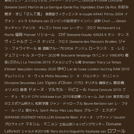
寿司シェフ・ユウジロウさん
シャトー・カッシーニ
Guinza 4 chome
Concorde
お好み
Domaine Saint Martin de La Garrigue
Garde Fou
Vignobles Elian Da Ros
焼き・きじ「さんて寛」
東銀座ヴィヴィエンヌ
le couple ARAKI
Pitrou 2004
イ
ヴォン・メトラ
Kitahara san
ロンドンの自然派ワインバー
試飲
Chut ......Derain
ヨッチャン
アメリカ・オレゴン
Pinot noir
レーザン・ゴロワ
Restaurant La
ス
福岡
Manuel
リショーム ロゼ
Domaine Gauby
Pioche
GINZA 6
タン・タン
ヴィニャルグ
ニース
ジャ
オリビエ・クロス
Domaine des Maisons Brulées
ン・フォワイヤール
ローランス・エ・レミ・
桜
酒販グループESPOA
アンジュ
デュフェートル
葡
ヌーヴォー 2020年
Brasserie Vendange
サバニャン
VINEXPO
呑(ぶのん)
La Trenchée 2016
アメルシュヴィル畑
Brendan Tracy
Le Temps
BMO
d'Aimer
beaujolais nouveau 2020
Lac de Suwa
London tasting RAW 2018
ダムバッシュ・ラ・ヴィル
Moto-Nouveau
シ・ヌ・パルリオン・カリニャン
Les Vignes d'Olivier
飯田橋
Ghislaine Descombes
パヴロ
オリオル
勝俣さん
ドメーヌ・マルセル・ラピエール
メリメロ
麻美
France Canicule 2018
ブ
Jun san
ー・デュ・モンド
CPV Ishikawa kun
2018年収穫リショーム
東京荒川区
のエスポア山枡さん
和飲学園
ジャン・ドゥローブル
Baune Kentaro-san
レ・フラ
グループ・エスポア
ー・ルージュ
南ちゃん
Saint-Peray
Mas Lau Blanc
DOMAINE OVERNOY HOUILLON
Grenache Blanc
ドメーヌ・リヴァトン
Cauzon
Domaine
マキシム・マニョン
プロヴォッケ
土佐山田ショッピングセンター
ロワール
Laforest
シャルドネ2016年
Paris bistro Goguette
Kajikawa san