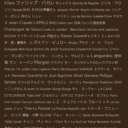
フィリップ・パカレ
50ans
シリル・アロ
モトックス
Quinta de Napoles
ンゾ
Equipe BMO
ＢＭОの斉藤さん
Jacques Février
Kouchi Ishikawa san
リリア
ン・ボシェ
丹さん
シュッ・・・・・ドゥラン
Jus de Raisins
Isabelle Frère
マテウ
Jean-Claude LAPALU
BMO Seiko san
ス
日本ソムリエ協会会長
Champagne de Sousa
restaurant japonais
Cuvée Le Jambon・Blanchard
BISSOH
Ramon Saavedra
ウイヤード
L'Ecume
内田さん
リオン
エールドゥロ
ダミアン・ビュロー
Anjou
天・地・葡萄木・人
プラス・ド・ラ・ブルス
シャト
Echappée Belle Rose
Bistro UN JOUR
Ruchottes Chamertin Grand Cru
Languedoc
地中
ー・カンボン
ワインライター・リンさん
レ・ザルミエール
Morgon
海
サン・トーバン
マスぺリ
オー・ラングドックのロックブラン村
Fête du 14 Juillet chez Lapierre
Paris Restaurant KANADE
エドワール・ラフィ
Domaine Charlotte et Jean Baptiste Sénat
Domaine Philippe
ット
Delmée
ビストロマルゴ
ラ・ヴィエルジュ・ルージュ
Mondeuse Tradition 2003
へニングさん
9 caves
le Soutien-Gorge Rouge
モト・ヌーヴォー
LA CAVE
ESTEZARGUE
Toda chef
ジョルジュ・ルマリエ
マルティーヌ・ラフォレ
Paris
レミ・デュフェートル
フルーリ
Vini Vision
Cassini
Uemura san
トマ
vin du
Thierry Puzelat
ドメーヌ・プリュー
sabre
ジュリ
La Pioche Hayashi san
レ・ロック
Seine
銀座・大野
SELENE
アルノ・カッシーニ
Domaine Richaume
ドゥニ・ペノ
1998 Syrah
ヤン・ベルトラン
La Nuit de Tokyo
Barcelon
Eyrolle