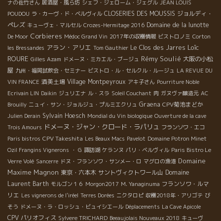
ナの佐竹さん
居酒屋・風ら坊
シェフ・ジェローム・ジェグル
JEAN LOUIS
CLOSERIES DES MOUSSIS
ジョルディ・
POUDOU
ラ・カーヴ・ド・ベルヴィル
ペレズ
Domaine de la lunotte
キューヴェ・マルセル
Crozes-Hermitage 2016
Corbieres
De Moor
Médoc Grand Vin
2017年の収穫情報
ビストロノミ
Corton
アラン・アリエ
Loïc
Le Clos des Jarres
les Bressandes
Tom Gauthier
ROURE
Rémy Soulié
大阪の小松
Gilles Azam
ドメーヌ・ミカエル・ブージュ
屋
九州・福岡試飲会・セミナー
ビストロ・ル・セルクル・ルージュ
LA REVUE DU
酒美土場
Village Montpeyroux
VIN FRANCE
アキ子さん
Pourriture Noble
Ecrivain LIN
Daikin
ジュリエナ
ル・スラ
Soleil Couchant
肉
ガヌヴァ醸造元
AC
Graena
CPV菊池まどか
Brouilly
ニュイ・サン・ジョルジュ・プルミエクリュ
Sylvain Hoesch
Julien Derain
Mondial du Vin biologique
Ouverture de la cave
ドメーヌ・ジャン・クロード・ラパリュ
Trois Amours
フランソワ・エコ
CPV Takeshita
Paris bistros
Les Beaux Macs
Pavelot
Domaine Potron Minet
Ozil Frangins Vignerons
・ G
諏訪湖
ケランヌ
パリ・ベルヴィル
Paris Bistro Le
Domaine
Verre Volé
Sancerre
ドヌ・フランソワ・サンメー・ロ
マグロの漁港
Maxime Magnon
東京・六本木
サントヴィクトワール山
Domaine
Laurent Barth
フランソワ・ルマ
モルゴン１６
Morgon2017
M. Yanaginuma
リエ
Les vignerons de l'iréel
Terres Dorées
ニクタロピ
収穫2018年・アリゴテ
び
そう
ドメーヌ・ラ・ロッシュ・ビュイシエール
Déplacements
La Cave Apicole
CPV パリオフィス
Sylvere TRICHARD
Beeaujolais Nouveaux 2018
キューヴ