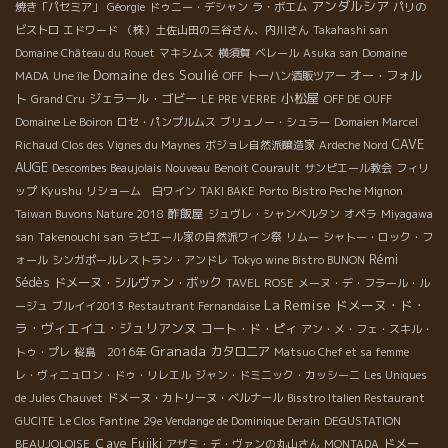
アンダルシア
焼き「パセミア」
Géorgie
ドゥニー・デシャン
ラ・ボエム
パリの
ビストロ
エドワード
（株）土佐山田の三谷さん、内川さん
Takahashi san
Domaine Château du Rouet
マキシムス
横須賀
ベレール
Asuka san
Domaine
Domaine des Soulié
オー・フォル
MADA
Une île
OFF
トーハン酒販ツアー
小松屋
ト
ジェラール・ゴビー
Grand Cru
LE PRE VERRE
OFF DE OUFF
Domaine Le Boiron
ロセ・パンプルムス
ブリュノー・シュラー
Domaien Marcel
CAVE
Richaud
Clos des Vignes du Maynes
ボジョレ自然派醸造家
Ardeche Nord
AUGE
Descombes Beaujolais Nouveau
Benoit Courault
サンピエール教会
フィリ
Kyushu
ップ
リショーム 白ワイン
TAKI BAKE
Porto
Bistro Peche Mignon
酢飯屋
Taiwan Buvons Nature 2018
ジュヴレ・シャンべルタン
オペラ
Miyagawa
Takenouchi san
san
ラピエール家の自然派ワイン祭
リムー
シャトー・ロック・フ
Rémi
ォール
シンガポールレストラン・アンドレ
Tokyo wine Bistro BUNON
Sédès
ドメーヌ・シルヴァン・ボック
TAVEL ROSE
メーヌ・デ・フラール・ル
La Remise
ドメーヌ・ド・
ージュ
ブルイイ2013
Restautrant Fernandaise
ラ・ヴィエイユ・ジュリアンヌ
コート・ド・ピィ
アン・メ・フェ・スキル・
Granada
カタロニア
トゥ・プレ
桜島 2016年
Matsuo Chef et sa femme
レ・ヴィニュロン・ドゥ・リレエル
ジャン・ドミニック・カッシーニ
Les Uniques
de Jules Chauvet
ドメーヌ・カトリーヌ・ベルナール
Bisstro Italien Restaurant
GUCITE
Le Clos Fantine
29e Vendange de Dominique Derain
DEGUSTATION
Ｃave Fujiki
ドメー
BEAUJOLOISE
アザミ・デ・ヴァンの丸山さん
MONTADA