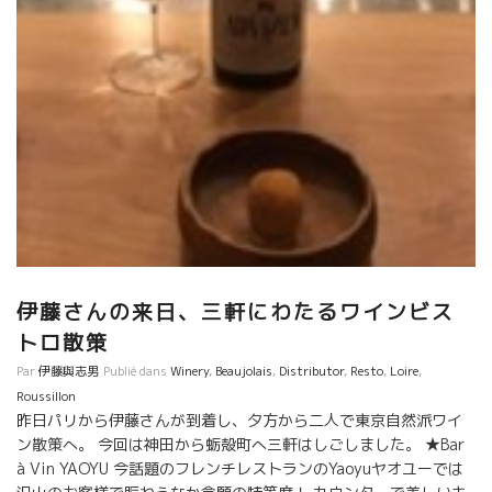
伊藤さんの来日、三軒にわたるワインビス
トロ散策
Par
伊藤與志男
Publié dans
Winery
,
Beaujolais
,
Distributor
,
Resto
,
Loire
,
Roussillon
昨日パリから伊藤さんが到着し、夕方から二人で東京自然派ワイ
ン散策へ。 今回は神田から蛎殻町へ三軒はしごしました。 ★Bar
à Vin YAOYU 今話題のフレンチレストランのYaoyuヤオユーでは