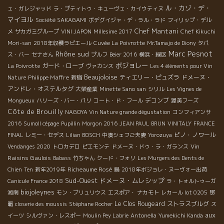
ル・カゾ・デ・
ェ・ガレジャッド
ラ・プティトゥ・キューヴェ・カイウティヌ
マイヨル
Société SAKAGAMI
ボデグイジャ・デ・ラル・ラド
フィリップ・デル
Chef Mantani
メ
サカガミグループ
VINI JAPON
Millesime 2017
Chef Kikuchi
Mori-san
2018年収穫ラピエール
Cuvée La Poivrotte
Mr.Tamajo de Diony
タパ
Marc Pesnot
Rhône sud
ス・バー
セナさん
プルフ
Beier 2016
横浜・緑区
ボジョレー
ガード・ローブ
La Poivrotte
ヴァカンス
Les 4 éléments pour Vin
Beaujoloise
Philippe Maffre
ティエリー・ピュズラ
ドメーヌ・
Nature
新宿
アンドレ・オステルタグ
大榮産業
Minette Sano san
シリル
Les Vignes de
デコンブ
Mongueux
ハリーズ・バー・パリ
コート・ド・フール
渥美フーズ
Côte de Brouilly
NAGOYA Vin Nature grande dégustation
コンフィアンサ
2016
Sumoll cépage
Pupillin
Morgon 2016
JEAN PAUL BRUN
VINITALY
FRANCE
ピノ・ノワール
FINAL
レミー・セデス
Lilian BOSCH
中湊シェフご夫妻
Yorozuya
Vin
Vendanges 2020
トロカデロ
ピエモンテ
ドメーヌ・ドゥ・ラ・ガランス
Raisins Gaulois
Babass
竹ちゃん
クード・フォリ
Les Murgers des Dents de
Richeaume Rosé
Chien
Ten
新年2019年
鍋
2018年ボジョレ・ヌーヴォー出荷
Sud-Ouest
ドメーヌ・ムレシップ
Canicule France 2018
ラ・トォルトゥーガ
biojoleynes
湘南
モン・ブリュリウス
エスポア・ ナカモト
レカール lot 0205
那
Le Clos Rougeard
ストラスブルグ
覇
closerie des moussis
Stéphane Rocher
ス
aux
イーツ
シルヴァン・レスポー
Moulin Pey Labrie
Antonella
Yumekichi Kanda