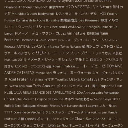
Domaine Sylvain Bock
ナのユウコさん
Hotel BOMA
Le Balaise lot 1417
H2O VEGETAL
Domaine Anthony Thevenet
Vin Nature BIM
東京六本木
カ
ナダ
Mr. Ishida à Lyon
biodynamic
レストラン ラ・カサ・デル・ぺロ
Pouilly-
西南部地方
マルセ
Fuissé
Domaine de la Roche Buissière
Les Pyrenees
神田
ル・エ・クレール・リショー
Chef Kouki WATANABE
François Lemarié
Le
vin nature
ドメーヌ・デュ・マタン・カルム
Yann
Layon
石川社長
Bertrand
Domaine La Tour Boisée
ドメーヌ・プリューレ・サン・クリストフ
ESPOA Shinkawa
菊池シェフ
Rebecca
ARTISAN
Tokyo Nakano
ビストロ・ビュ
オリヴィエ・コーエン
プピーユ
ヴァール
石川さん
ブルイ
リョウさん
文芸社
ドメーヌ・ジャン・ミシェル・アルキエ
Mas Lau 2013
ロランス・アリアス
今
コート・デュ・ピ
DOMAINE
尾さん
ビストロ・フラコン2号店
Romain
Fabrice
ANDRE OSTERTAG
ラフォレ・ヌーヴォー18
Mizuki san
キューヴェ・バラガン
Osaka Komatsuya
Axel Prüfer
ヌ
Kirishima
イオデ
Trouillas
ティンタ・マレ
Importateur
Iwata Koki san
Trois Amours
ナ
ポワン・ジェ
ビストロ・岡田
REBECCA
RENAISSANCE DES APPELLATIONS
20e Anniversaire Vendange
Christophe Pacalet
Hospice de Beaune
オルガンの紺野さん
Salon
Seiya
2017
Bulle à Zero
Sakagami Groupe
Fête du Vin Nature chez Lapierre
レカール lot
1117
Domaine de Verchant
クリスチャン・ビネール
Arima
yukiko san
Kanda
Le Clown Bar
Matsuri
大鵬
Cannes
ポン・ト・シャンジュ
アントワーヌ・エ・
Lyon
ローランス・ジョリ
ブレゼ11
La Flou
キューヴェ「レッド」
モーヴェータン