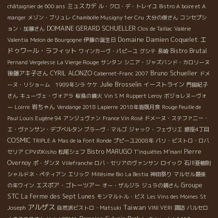
ミュスカデ
châtaignier de 600 ans
ル・クロ・デ・トレイユ
Bistro A boire et A
manger
メゾン・ブリュレ
Chambolle Musigny 1er Cru
大分の俊さん
コンセプシ
DOMAINE GERARD SCHUELLER
ョン・加藤さん
Clos de Taillac
Valérie
Domaine Damien Coquelet
エ
Valentia
Melon de Bourgogne
伊藤の誕生日
ドゥワール・ラフィット
Bistro Brutal
ワインカーヴ・パピーユ
グシテ
長崎
Pernand Vergelesse
La Vierge Rouge
サンタン
シニア・ジャズバンド・カロリーヌ
Bruno Schueller
後藤アキ子さん
CYRIL ALONZO
Cabernet-Franc 2007
ドメ
Julie Brosselin
イーストライン
ーヌ・リショーム 1989年シラ
ケケ
門脇紀子
さん
キューヴェ・ヴォアラ
桜島の噴火
Vin S M
Ruppert Leroy
ボジョレヌーヴォ
岩ちゃん
ー
Loirre
Vendange 2018 Lapierre
2018年皆既月食
Rouge Feuille de
Paul Louis Eugène 94
アンジュヴァン
France Vin Rosé
ドメーヌ・ステファニー・
エ・ヴァンサン・デブベルタン
ブラーヴ・マルゴ
ジャック・フェヴリエ
銀座4丁目
COSMIC
TRIPLE A
Mas de la Font Ronde
プピーユ2008年
パリ・ビストロ・ロバ
Bistro MARUGO
Pierre
セリア
CPVのKisho
松尾シェフ
T'inquiètes M'man!
Overnoy
ポ・ダンヌ
Villefranche
ロバ・セリアのヴァンサン
ロイック
石川亜樹則
シャルドネ・ペティアン
エリック
Millésime Bio
La Bestia
神田祭り
マルセル最後
Groupe
エスポア・ゴトーツアー
の年ワイン
オー・ザルジラ
ジュラの鏡さん
STC
La Ferme des Sept Lunes
モンマルトル・ビス
Les Vins des Moines
St
アルザス
Taiwan
Joseph
自然派ビストロ・Matsuki
VINI VERI
諏訪
バルセロ