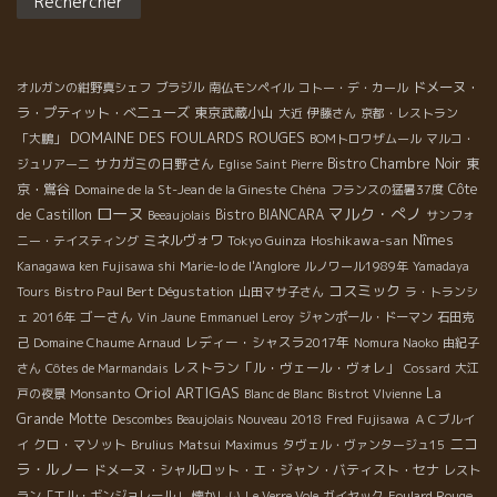
ドメーヌ・
オルガンの紺野真シェフ
ブラジル
南仏モンペイル
コトー・デ・カール
ラ・プティット・べニューズ
東京武蔵小山
大近
伊藤さん
京都・レストラン
DOMAINE DES FOULARDS ROUGES
「大鵬」
BOMトロワザムール
マルコ・
サカガミの日野さん
Bistro Chambre Noir
東
ジュリアーニ
Eglise Saint Pierre
京・鴬谷
Côte
Domaine de la St-Jean de la Gineste
Chéna
フランスの猛暑37度
ローヌ
マルク・ぺノ
de Castillon
Bistro BIANCARA
Beeaujolais
サンフォ
ミネルヴォワ
Hoshikawa-san
Nîmes
ニー・テイスティング
Tokyo Guinza
Kanagawa ken Fujisawa shi
Marie-lo de l'Anglore
ルノワール1989年
Yamadaya
コスミック
Bistro Paul Bert Dégustation
Tours
山田マサ子さん
ラ・トランシ
ゴーさん
ェ 2016年
Vin Jaune
Emmanuel Leroy
ジャンポール・ドーマン
石田克
レディー・シャスラ2017年
己
Domaine Chaume Arnaud
Nomura Naoko
由紀子
レストラン「ル・ヴェール・ヴォレ」
さん
Côtes de Marmandais
Cossard
大江
Oriol ARTIGAS
La
戸の夜景
Monsanto
Blanc de Blanc
Bistrot VIvienne
Grande Motte
Descombes Beaujolais Nouveau 2018
Fred
Fujisawa
ＡＣブルイ
ニコ
クロ・マソット
イ
Brulius
Matsui
Maximus
タヴェル・ヴァンタージュ15
ラ・ルノー
ドメーヌ・シャルロット・エ・ジャン・バティスト・セナ
レスト
ラン「エル・ギンジョレール」
懐かしい
Le Verre Vole
ガイヤック
Foulard Rouge