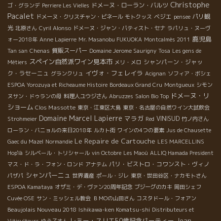
Christophe
ドメーヌ・ローラン・バルツ
ゴ・グランデ
Perriere Les Vielles
Pacalet
ベジエ
パリ観
ドメーヌ・クリスチャン・ビネール
モトクッス
pensee
光
北原さん
Cyril Alonso
ドメーヌ・ジャン・バティスト・セナ
ラパリュ・ヌーヴ
鹿児島
ォー2018年
Anne Lapierre
Mr. Masanobu FUKUOKA
Montcalmès 2011
質販スーパー
Tan san
Chenas
Domaine Jerome Saurigny
Tosa
Les gens de
スペイン自然派ワイン見本市
シャンパーン・ジャッ
Métiers
メリ・メロ
イヴォ・フェレイラ
ク・ラセーニュ
グランクリュ
Acignan
ソフィア・ボシェ
ESPOA Yorozuya et Richeaume Histoire
Bordeaux Grand Cru
Montgueux
シモン
ドメーヌ・リ
ヌサン・ドゥランの母
料理人ユウジさん
Abruzzes
Salon Bio Top
ショーム
Clos Massotte
東京・江東区大島
東京・名古屋の自然ワイン大試飲会
Domaine Marcel Lapierre
マラガ
VINISUD
Strohmeier
Red
竹ノ内さん
ローラン・バニョルの来日2018年
ルカト街
ワインの4つの要素
Jus de Chausette
Le Repaire de Cartouche
Gaec du Mazel
Normandie
LES MARCELLINS
Hop'là
シルベール・トリシャール
vin Octobre
Les Maoù
ALLIQ Hamada President
パリ・ビストロ・コワンスト・ヴィノ
マス・ド・ラ・フォン・ロンド
アナテム
シャンパーニュ
パザパ
世界遺産
ポール・ジレ
東京・世田谷区・ナカモトさん
ESPOA Kamataya
オザミ・デ・ヴァン20周年記念
ブジーグのカキ
岡田シェフ
Cuvée OSE
サン・ミッシェル教会
ＢＭОの山田さん
コスタドール・フォアン
Beaujolais Nouveau 2018
Ishikawa-ken Komatsu-shi
Distributeurs et
レミー・スリエ50歳記念パーティー
Jean