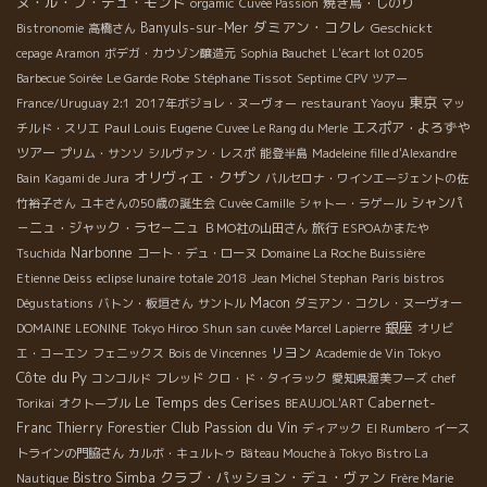
ヌ・ル・ブ・デュ・モンド
焼き鳥・しのり
orgamic
Cuvée Passion
ダミアン・コクレ
Banyuls-sur-Mer
Geschickt
Bistronomie
高橋さん
cepage Aramon
ボデガ・カウゾン醸造元
Sophia Bauchet
L'écart lot 0205
Stéphane Tissot
Barbecue Soirée
Le Garde Robe
Septime
CPV ツアー
東京
France/Uruguay 2:1
2017年ボジョレ・ヌーヴォー
restaurant Yaoyu
マッ
Paul Louis Eugene
エスポア・よろずや
チルド・スリエ
Cuvee Le Rang du Merle
ツアー
プリム・サンソ
シルヴァン・レスポ
能登半島
Madeleine fille d'Alexandre
オリヴィエ・クザン
Bain
Kagami de Jura
バルセロナ・ワインエージェントの佐
シャンパ
竹裕子さん
ユキさんの50歳の誕生会
Cuvée Camille
シャトー・ラゲール
－ニュ・ジャック・ラセ－ニュ
旅行
ＢＭО社の山田さん
ESPOAかまたや
Narbonne
Tsuchida
コート・デュ・ローヌ
Domaine La Roche Buissière
Etienne Deiss
eclipse lunaire totale 2018
Jean Michel Stephan
Paris bistros
Macon
Dégustations
バトン・板垣さん
サントル
ダミアン・コクレ・ヌーヴォー
銀座
DOMAINE LEONINE
Tokyo Hiroo
Shun san
cuvée Marcel Lapierre
オリビ
リヨン
エ・コーエン
フェニックス
Bois de Vincennes
Academie de Vin Tokyo
Côte du Py
コンコルド
フレッド
クロ・ド・タイラック
愛知県渥美フーズ
chef
Le Temps des Cerises
Cabernet-
Torikai
オクトーブル
BEAUJOL'ART
Club Passion du Vin
Franc
Thierry Forestier
ディアック
El Rumbero
イース
トラインの門脇さん
カルボ・キュルトゥ
Bâteau Mouche à Tokyo
Bistro La
クラブ・パッション・デュ・ヴァン
Bistro Simba
Nautique
Frère Marie