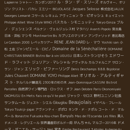
ル・タン・デ・スリーズ
Lapierre
シャトー・カンボン2017
オルヴォー、オリ
Jacques Selosse
ゾン
クリスト・パカレ
エミリー
BIOJOLAISE
株式会社JALUX
ラ・ピオッシュ
Georges Lemarié
コサール
レキュム
アヴィニョン
キュイエット
パスカル・シモニュッティ
Tokyo Ginza
ブル
Philippe Alliet
Wine Style WINO
ノ・デュシェンヌ
ぺルナン・ヴェルジュレス村
マタハリ
Avanti Popolo
宮古島
マシモ
日本・浜松
Montmartre Bis
カプリエのマリオン
アンヴァリッド
恵比寿店
RENE JEAN DARD
レ・マウ
Le Cambon 2008
レベッカツアー
Yoshiki san
小
Domaine de la Sénèchalière
松
土佐
ジャンピエール・ロビノ
DOMAINE
エドワー
日本レストランびそう
CHRISTIAN BINNER
Bistro Bar à vin UGUISU
ド・ラフィット
ジュリアン・マレシャル
アヴィタル
カルフォルニア
サロン・
エリック・ピファーリング
サン・ジャン
Denis Deschamps
B.B.B. Bojoloise
オリオル・アルティギャ
DOMAINE YOYO
Jules Chauvet
Philippe Aliet
ス
ラ・タルバルド醸造元
2300年の杉の木
Jean-Dominique CASSINI
Bistrot
Parcelles
自然派ワイン専門店・ロックス・オフ
Jean Delobre
Paris Okonomiyaki
野村ユニソン社長
OKOMUSU
En Mets fais ce qu'il te plait
ジャック・セロス
Beaujolais
サンタムール
Glouglou
ジュスト・シエル
イザベル・フレール
Tokyo Tsukiji-jogai
アヴァンティ・ポポロ
キンタ・ド・ナポル
コート・ド・マル
Banyuls
ペール
Bonastre
Fukuoka Kou-chan
Mas de l'Escarida
Les filles
美人
がんちゃん
ドメ
ドメーヌ・レグリエール
世界遺産旧ボルドー街
マルゴー2016年
ーヌ・ダニエル・サージュ
宮本
Neil
Emilie
Restaurant 3 étoiles Auberge du