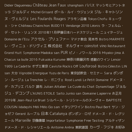
Château Jean Faux
Didier Dagueneau
shanghain
ババス
マッシモとアントネ
ジョルディ
ジル・キャトリン
ッラ
Michel Grisard
ポール・ルイ・ウジェンヌ
ヌ・ヴェルジェ
Les Foulards Rouges
アラモン品種
Tokyo Chofu
キューヴ
ェ・シャ
Château Chainchon
BUDO 11
Vendange 2018 Léonis
ラ・フェルム・
デ・セット・リュンヌ
2018年11月伊藤日本ハードスケジュール
ニュイタージュ
アクセル・プリュファー
Domaine de l'Ecu
マドナ教会
見本市
Bistro MARMITE
レ・ヴィニュ・ドリヴィエ
株式会社 オルヴォー
coinstot vino
Restaurant
PUR
Grand Huit
Symphonie Madoka san
ピノ・ノワール 2016
Miyako-jima
A
Chacun sa bulle 2016
Fukuoka Kurume
神奈川県藤沢市
感動のワイン
Lenoir
Louforosé
1989
La Cadette
オザミ東京
Caviste Rocks Off
Bistro Célestin
LIN
Sara
san
大分
Vignoble Energique
Yuzu de Paris
東京試飲会・セミナー
ポンポ
ン・ルージュ
La Trenchée
レ・ガニヴェ
Rosé Lundi
Le Petit Domaine
ドメーヌ・
Julian Altaber
ジョル
デ・カプリエ
パルク
調布
La Cuvée du Chat
Dynamitage
ジュ・デコンブ
Domaine Lapierre
L'AUNIS ETOILE
Saito Junko san
お正月
BAPTISTE
2019年
Jean-Paul
Le Bruel
シルベール・トリシャールのヌーヴォー
COUSIN
Go san
Iidabqshi Méli Mélo
イタリアワイン
Bistro Paul Bert
サン・ジ
日本
Catalunya
ョゼフ
Gerard
ルーブル
ポンポン・ロゼ
ドメーヌ・ド・レグリ
Marseille
エール
宗像康雄
Importateur Symphonie Free Tasting
アルティザン
カーヴ・フジキ
ドメーヌ・ド・レシャリエール
Antoine Aréna
東欧諸国
お好み