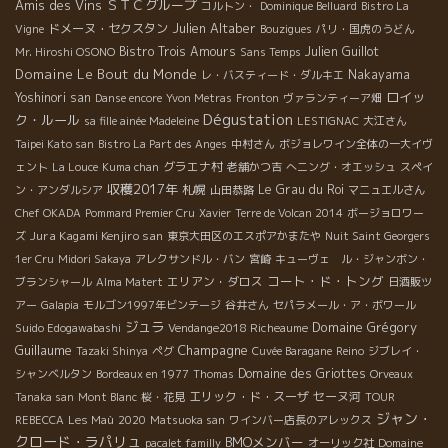
Amis des Vins
ＳＴＣグループ
コルトン・
Dominique Belluard
Bistro La
Julien Altaber
ドメーヌ・セクスタン
Vigne
Bouzigues
パリ・国虎のうどん
Bistro Trois Amours
Julien Guillot
Mr. Hiroshi OSONO
Sans Temps
Domaine Le Bout du Monde
Nakayama
レ・バスティード・ダルキエ
ロイッ
Yoshinori san
Danse encore
Yvon Metras
Fronton
ヴァランティーア畑
Dégustation
ク・ルール
sa fille ainée Madeleine
LESTIGNAC
大江さん
Taipei Kato san
Bistro La Part des Anges
中村さん
ボジョレワイン全体の一大イヴ
グラエナ村
ェント
La Louce
Kuma chan
老舗かつ吉
へニング・オエッシュ
スペイ
収穫2017年
札幌
Le Grau du Roi
ン・アンダルシア
山田恭路
マニュエルさん
Chef OKADA
Pommard Premier Cru
Xavier
Terre de Volcan 2014
ボージョロワー
Jura Kagami Kenjiro san
ズ
東京大田区のエスポアかまたや
Nuit Saint Georgers
1er Cru
Midori Sakaya
アレクサンドル・バン
宮崎
キューヴェ ル・ジャンボン・
コート・ド・トング
エリアン・ダロス
ブランシャール
Alma Matert
日酒販ツ
アー
Galapia
モルゴン1997年ビンテージ
谷井さん
セパラメール・ア・ボワール
ジュラ
Domaine Grégory
Suido Edogawabashi
Vendange2018 Richeaume
Guillaume
Champagne
Tazaki Shinya
ペグ
Cuvée Baragane
Reino
ジブレイ・
Domaine des Griottes
シャンベルタン
Bordeaux en 1977
Thomas
Orveaux
エリック・ド・スーザ
セーヌ河
Tanaka san
Mont Blanc
桜・花見
TOUR
ジャン・
REBECCA
Les Maù
2020
Matsuoka san
ワインバー店長のアレックス
クロード・ラパリュ
BMOメンバー
pacalet familly
オーリック社
Domaine