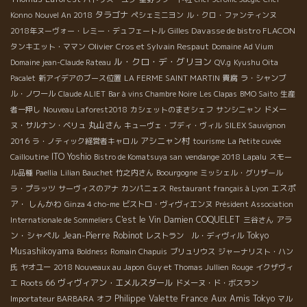
タラゴナ
Konno
Nouvel An 2018
ペシェミニヨン
ル・クロ・ファンティンヌ
Gilles Davasse de bistro FLACON
2018年ヌーヴォー・レミー・デュフェートル
Olivier Cros et Sylvain Respaut
タンキエット・ママン
Domaine Ad Vium
ル・クロ・デ・グリヨン
Domaine jean-Claude Rateau
QV.g
Kyushu Oita
Pacalet
新アイデアのブース位置
LA FERME SAINT MARTIN
貴腐
ラ・シャンブ
ル・ノワール
Claude ALIET
Bar à vins Chambre Noire
Les Clapas
BMO Saito
生産
者一押し
Nouveau Laforest2018
カシェットのまさシェフ
サンシニャン
ドメー
丸山さん
ヌ・サルナン・ベリュ
キューヴェ・ブディ・ヴィル
SILEX Sauvignon
アシニャン村
2016
ラ・ノティック経営者キャロル
tourisme
La Petite cuvée
ITO Yoshio
Cailloutine
Bistro de Komatsuya san
vendange 2018 Lapalu
スモー
ル品種
Paellia
Lilian Bauchet
竹之内さん
Boourgogne
ミッシェル・グリザール
エスポ
ラ・プラッツ
サーヴィスのアナ
カンパニェス
Restaurant français à Lyon
ア・ しんかわ
Ginza 4 cho-me
ビストロ・ヴィヴィエンヌ
Président Association
C'est le Vin
Damien COQUELET
アラ
Internationale de Sommeliers
三谷さん
ン・シャペル
Jean-Pierre Robinot
Tokyo
レストラン ル・ディヴィル
Musashikoyama
Boldness
Romain Chapuis
ブリュリウス
ジャーナリスト・ハン
氏
ヤオユー
2018 Nouveaux au Japon
Guy et Thomas Jullien
Rouge
イクザヴィ
Roots 66
ヴィヴィアン・エメルスダール
エ
ドメーヌ・ド・ボスラン
Philippe Valette
France
Aux Amis Tokyo
Importateur BARBARA
オフ
マル