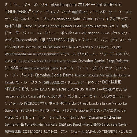
ボルドー
salon de vin
ＥＬ
Tokyo Roppongi
フー・デュ・ボージョ
''INDIGENES''
ケビン・デコンブ
フリダ
自然派ワイン・インポーター・イースト
Saint Aubin
エスポアツアー
ライン社
ブルゴーニュ・ブラン
Uchida san
ドイツ
若林ご夫妻
Cuveé Le Rollier
Chateaubriand
OGM
Bistro Buvards
シェフ・菊池
ドメーヌ・ジェローム・ソリーニ
ポンポワ2015年
Nagano Suwa
ブラッスリー
Okonomiyaki Kiji SANTEKAN
中湊シェフ
オザミ
ホップラ
パリ・ビストロ・サ
ガン
chef et Sommelier HASAGAWA san
Aux Amis des Vins Ginza
Couple
ジェローム・ソリーニ
Wakabayashi
vin impressionnant
ソミュール
モルゴン
Domaine Daniel Sage
Yakitori
2016年
Julien Courtois
Alliq Hashimoto san
SHINORI
ドメーヌ・ド・ラ・ボルド
サン・ジャン・
France Gonzalvez
Sena
ド・ラ・ジネスト
Domaine Elodie Balme
Pompon Rouge
Mariage de Nomura
DOMAINE
セ・ル・ヴァン
Takaki
収穫29回記念・ドミニック・ドゥラン
MYLENE BRU
CHATEAU CHRISTOPHE PEYRUS
オルヴォー社の田中さん
赤
2018年・ボジョレヌーヴォー
シルヴェール・ト
restaurent La Casa del Perro
リシャール
岡田ヒロシさん
ポール
40 Maltby Street London
Brave Margo
La
Garonne
Izu
シャトーヌッフ・デュ・パップ
Taragona
アンヌ・パイエさん
La
Domaine Catherine
Prats
Ｃａｔｈｅｒｉｎｅ Ｂｒｅｔｏｎ
Saint Jean
Bernard
Histoire du vin francais
Château Puech-Haut
BMO Saito san
Caviar
藤原俊太郎
COSTADORE
ビストロ・アン・ジュール
DABALLO
TEMPETE
バルセロ