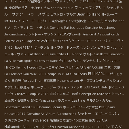
レ・バス
フラコン経営者のジル・ダヴァス
アンヌ・ラピエール
ピノ・ドゥニス品
フィリップ・アリエ
種
東京世田谷区・ナカモトさん
son fils Marius
シャルドネ
ル・ヴァン・ドゥ・メザミ
Jean Foillard
ビストロ・プルプ
ルバレーズ
Madoka san
lot 1417
パティ・デ・ロジエル
東京自然ワイン大試飲会
アスカさん
Domaine Pattes-Loup
ドメーヌ・アント二ー・テヴネ
Domaine Beauthorey
Jérôme Jouret
トロワザム−ル
シャトー・オゾンヌ
Président Association de
Sommeliers au Japon
ラングロールのエリックとマリー・ロー
パリ・ヴィニ・ヴィ
ジオン
Rosé PETAR
ヴァランセ
ル・プチ・ドメーヌ
ヴァンサン
ビストロ・ル・ヴ
Côtes Du Rhône
ェール・ヴォレ
L'Atelier de Cuisine
ポルト
Cueillette
Dambach-
Philippe Wies
Maruyama
La-Ville
mamagoto
Huitres et blanc
タンタシオン
Olivier Cousin
Hiroto
Hennig Hoesch
シュトロマイヤー
パリ14区
東京・文京
STC Groupe Tour
FUJIMARU
La Croix des Rameaux
Atsumi Foods
ロゼ・そう
めん
自然界
Port du Thon
東京三鷹
Nakamoto san
チーズフォンデュ
パッション
カプリエル醸造元
キューヴェ・ブー
プイイ・フィッセ
LOU CARIGNAN
ドゥニ・タ
ルデュ
Château Poupille 2015
自然エネルギーの畑
Conception Kato san
トーハン
Eastline
酒販店・石橋さん
BMO Yamada san
ラストー
マルタン・カルム
Domaine Léonis
Echezeaux Grand Cru
ボージョロワーズ試飲会
Beaujolais
シャトー・エギュイユ
Nouveau2017
Domaine Ad Vinum
Au couchant
パリ・
Provence
ESPOA
夕焼けのセーヌ河
名古屋自然派ワイン試飲会
藤丸
ＴＡＶ
Nakamoto
クロ・ドゥ・ヴージョ
Château Ausone
ヴィリエ・モルゴン