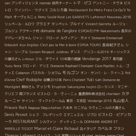
トマ・ピコ
san
アンディジェンヌ
namida
田所オーナー
アントニー・テヴネ
ビス
コルシカ島
トロ・ワインバー・ウグイス
Restaurant En Mets Frais Ce Qu'Il Te
Laforest Nouveau 2018
Plaît
オーヴェルニュ
Rémy Soulié Rosé
Les GANIVETS
グラエナ
ブルイイ
リュペール・ルロワ
タンペット
Vincent Garreta
ルージュ・
domaine de l'anglore
ゴルジュ
アグヤーナ村
ESPOAたけや
Nakaminato
長女の
マドレーヌちゃん
ジャン・クロード
ルヴィアン・ガメイ
Domaine Emmanuel
長由紀子さん
Giboulot
Aux Argillas
C'est pas la Mer à boire
ESPOA TOURS
シ
ャン・リーブル
Syivain Respaut
Juliénas
ダンス・アンコール2016
オーリックス
Vendange 2017
の藤元さん
Limoux
ジル・ダヴァス
10年間の感謝
寿司屋・
Yuzu
Nora
クロード・アリエ
Domaine Raphael Champier
Cave Papilles
トム・ゴ
モルゴン
ティエ
Cabanon
パスカル・ショワム
オン・サンバ・レ・クイーユ
Pot
Chef Rodolphe
Yuki san
d'Anne
収穫2018年
Paris Chatelet
Domaine de
マッシモ
Montgilet
桐谷さん
Eruption Sakurajima
Isojiro
ローランス・マニヤ・
カタ
クリエフ
南フランス
ビストロ・ラ・ヴィーニュ
豊通食料株式会社
charibari
ルーニャ
丸山宏人
サイント・ヴィクトワール山
東京・文京区
Vendange 2018
Prieure Roch
Nagoya Dégustation
六本木
カニグ山
ラヴェニールの大園さん
Denis Pesnot
ビストロ・ビアンカ
シェフ フレデリック
エマニュエル・ジブロ
RESTAURANT
ーラ
シルヴァン・ディティエール
DOMAINE ANDRE ET
Marcel et Claire Richaud
カベルネ フラン
MIREILLE TISSOT
北イタリア
Thomas Laforest
パトリス・ユグ
星野リゾート社
chef Jérôme Jaegle
Chef