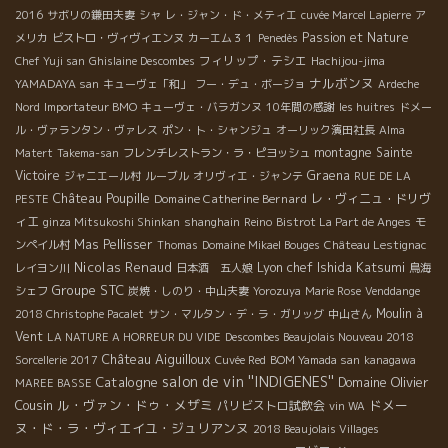
2016
サボリの鎌田夫妻
シャ
レ・ジャン・ド・メティエ
cuvée Marcel Lapierre
ア
Passion et Nature
メリカ
ビストロ・ヴィヴィエンヌ
カーエム３１
Penedès
フィリップ・テシエ
Chef Yuji san
Ghislaine Descombes
Hachijou-jima
ナルボンヌ
YAMADAYA san
キューヴェ「和」
フー・デュ・ボージョ
Ardeche
Nord
Importateur BMO
キューヴェ・バラガンヌ
10年間の感謝
les huitres
ドメー
ル・ヴァランタン・ヴァレス
ポン・ト・シャンジュ
オーリック濱田社長
Alma
montagne Sainte
Matert
Takema-san
フレンチレストラン・ラ・ピヨッシュ
Victoire
Graena
ジャニエール村
ルーブル
オリヴィエ・ジャンテ
RUE DE LA
Château Poupille
Domaine Catherine Bernard
レ・ヴィニュ・ドリヴ
PESTE
ィエ
ginza Mitsukoshi Shinkan
shanghain
Reino
Bistrot La Part de Anges
モ
Mas Pellisser
ンペイル村
Thomas
Domaine Mikael Bouges
Château Lestignac
Nicolas Renaud
Lyon chef Ishida Katsumi
レイヨン川
日本酒 五人娘
鳥海
Groupe STC
シェフ
炭焼・しのり・中山夫妻
Yorozuya
Marie Rose
Venddange
Moulin à
2018 Christophe Pacalet
サン・マルタン・デ・ラ・ガリッグ
中山さん
Vent
LA NATURE A HORREUR DU VIDE
Descombes Beaujolais Nouveau 2018
Château Aiguilloux
Sorcellerie 2017
Cuvée Red
BOM Yamada san
kanagawa
salon de vin ''INDIGENES''
Catalogne
Domaine Olivier
MAREE BASSE
Cousin
ル・ヴァン・ドゥ・メザミ
ドメー
パリビストロ試飲会
vin WA
ヌ・ド・ラ・ヴィエイユ・ジュリアンヌ
2018 Beaujolais Villages