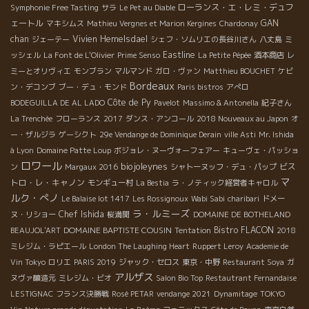
ローランス・エ・レミ・デュフ
Symphonie Free Tasting
サラ
Le Pet au Diable
ェートル
GAN
マキシムス
Mathieu Vergnes et Marion Kergines
Chardonay
chan
Vivien Hemelsdael
ジェーテー
シェフ・ソムリエの長谷川さん
八丈島
ミ
Eastline
ッシェル
La Font de L'Olivier
Prime Senso
La Petite Pépée
酒本商店
レ
ミーとオリヴィエ
モンブラン
マルマンド
ガロ・ヴァン
Matthieu BOUCHET
ケビ
Bordeaux
ン・デコンブ
ブー・デュ・モンド
Paris bistros
アぺロ
Côte de Py
BODEGUILLA DE AL LADO
Pavelot
Massimo & Antonella
紀子さん
La Trenchée
フローランス
2017
ダンス・アンコール
2018 Nouveaux au Japon
オ
ー・ザルジラ
ゲーシクト
29e Vendange de Dominique Derain
ville Asti
Mr. Ishida
à Lyon
Domaine Patte Loup
ボジョレ・ヌーヴォーフェアー
キューヴェ・パッショ
ロワール
biojoleynes
ビス
ン
Margaux 2016
シャトーヌッフ・デュ・パップ
マ
トロ・レ・キャノン
モンギュー村
La Bestia
ラ・ノティック経営者キャロル
ルク・ぺノ
Le Balaise lot 1417
Les Rossignoux
Wabi Sabi
charibari
ドメー
ラ・ルミーズ
Chef Ishida
ヌ・リショー
桜満開
DOMAINE DE BOTHELAND
DOMAINE BAPTISTE COUSIN
Bistro FLACON
BEAUJOL'ART
Tentation
2018
ミレジム・ラピエール
London The Laughing Heart
Ruppert Leroy
Academie de
Vin Tokyo
ロリエ
PARIS 2019
ジャック・セロス
東京・中野
Restaurant Soya
ガ
アルザス
ヌヴァ醸造元
ミレジム・ビオ
Salon Bio Top
Restautrant Fernandaise
LESTIGNAC
フランス決勝戦
Rosé PETAR
vendange 2021
Dynamitage
TOKYO