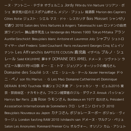
Jordy
ーヌ・アント二ー・テヴネ
オヴェルニュ
Fête du Vin Nature
リリアン・ボ
シェ
東京荒川区のエスポア山枡さん
メゾン・ブリュレ
銘酒祭
Marion des Capriers
Bois Moisset
Côtes Rotie
ジュスト・シエル
マス・ドゥ・レスカリダ
シャンゼリ
Takenouchi san
ゼ通り
2018 Salon des Vins Natures à Angers
ロンドンの自然
アラン
派ワインバー
勝山晋作死去
La Vendange des Moines 1988
Tokyo Mitaka
シャブリ
Aurélie Geschickt
Beaujolais blanc
Antoine et Laurence Joly
シュトロ
マイヤー
chef Frederic
Soleil Couchant
Paris restaurent Georges Cinq
ビュイソ
Les Affranchis
鹿児島
ブルノ・シュ
BAPTISTE COUSIN
ナント
イザベル
レール
DOMAINE DES AMIEL
Saké KIKUHIME
夢キチ
ドメーヌ・リヴァトン
ラ
ピエール家の7月14日祭
ギー・エ・トマ・ジュリアン
オーリックの橋元さん
Domaine des Soulié
ドゥ
シス・ピエ・シュール・テール
Xavier
Hermitage
ニ・ペノ
son fils Marius
・ G
Les Maù
Domaine Catherine et Dominique
DERAIN
ＢＭО
Tsuchida
中湊シェフご夫妻
ア・シャッカン・サ・ビュル2016
東
京・世田谷区・ナカモトさん
フラコン経営者のジル・ダヴァス
Anouk
パッション
ラモンさん
Rose
Harrys Bar Paris
上海
Bordeaux en 1977
石川さん
Président
Association Internationale de Sommeliers
クロ・レオニン
ロイック
2018
カナコさん
ボジョレーヌーボー
Beaujolais Nouveaux au Japon
ボジョレ・ヴィ
ラージュ
London tasting RAW 2018
Ishibashi san
ドメーヌ・サルナン・ベリュ
Salon Les Anonymes
Pommard Premier Cru
オルヴォー、オリゾン
カム・アシュト