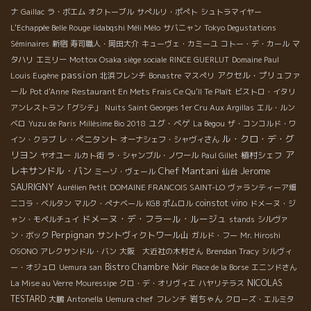
ナ
Gaillac
ラ・ボエム
オクトーブル
サぺルリ・ポぺト
シュトラマイヤー
L'Echappée Belle Rouge
Iidabqshi Méli Mélo
サバニャン
Tokyo Degustations
Séminaires
新宿
寿司職人・岡田大介
キューヴェ・カミーユ
コトー・デ・カール
マ
タハリ
エミリー
Mottox Osaka siège sociale
RINCE GUERLUT
Domaine Paul
passion
アクセル・プリュファ
Louis Eugène
北浜フレンチ
Bonastre
マスぺリ
ール
Pot d'Anne
Restaurant En Mets Frais Ce Qu'Il Te Plaît
ビストロ・イタリ
アンレストラン「グシテ」
Nuits Saint Georges 1er Cru Aux Argillas
エル・ルン
ユグ・べゲ
ベロ
Yuzu de Paris
Millésime Bio 2018
La Begou
ザ・コンコルド・ワ
ル・クロ・デ・グ
レ・ぺニタント
イン・クラブ
オーナシェフ・シャヴィさん
リヨン
ア
植村シェフ
ヤオユー
ルカト街
ラ・シャンブル・ノワール
Paul Gillet
レキサンドル・バン
Chef Mantani
Jerome
ミーゾ・ヴェール
仙台
SAURIGNY
Aurélien Petit
DOMAINE FRANCOIS SAINT-LO
ヴァランティーア畑
coinstot vino
ニコラ・ベルタン
マルク・ぺナベール
KGB
ポムロル
ドメーヌ・ジ
ドメーヌ・デ・フラール・ルージュ
ャン・モペルチュイ
stands
シルヴァ
Perpignan
サントヴィクトワール山
ン・ボック
ガルド・フー
Mr. Hiroshi
OSONO
アレクサンドル・バン
大阪 大近社の木村さん
Brendan Tracy
シルヴィ
Bistro Chambre Noir
ー・オジュロ
Uemura san
Place de la Borse
エニンドさん
NICOLAS
La Mise au Verre
Mouressipe
クロ・デ・オリヴィエ
ハヤリテラス
TESTARD
岩ちゃん
大鵬
Antonella
Uemura chef
フレンチ
クローズ・エルミタ