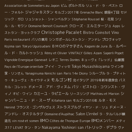
Association de Sommeliers au Japon
ビム
ポルトガル
リュ・ド・ラ・ペスト
ロ
ジャジャキスタン
ー・フォルト
モルゴン2017年
Grenache Blanc
銀座4丁目
セド
リック・ガロ
リュショット・シャンベルタン
Stéphanie Roussel
桜・花見
シリ
クローズ・エルミタージュ
ル・ル・モワン
Domaine Benoit Courault
Apps
レ
Christophe Pacalet
Bistro Coinstot Vino
ストラン・ヨットクラブ
Paris restaurant
パリの葉月
シンガポールレストラン・アンドレ
プロヴォッケ
Tokyo Uguisudani
ＢＭＯのマサ子さん
ル・ルペー
Kojima san
Kagami de Jura
ル・ド・カルトゥッシュ
Rémy et Olivier
VINITALY
Gilles Azam
Saperli Popet
Vignoble Energique
Ganevat
レオニ
Terres Dorées
キューヴェ「レッド」
仙巌園
Tokyo Musashikoyama
Pays de l'Europe orientale
プイイ・フィッセ
ワイン作
家・リンさん
Yanaginuma Kenichi san
Paris 14e
Diony
シルーブル
ラ・プティト
モルゴン村
ゥ・キューヴェ・カイウティヌ
北イタリア
2019年新年昼食会
パス
ドメーヌ・アド・ヴィヌム
パリ・ビストロ・コワンスト・ヴ
カル・コレット
シ
ィノ
カミーユ・ラピエール
オビ・ワイン
リースリング
Mathieu et Marion
ャンパーニュ・ド・スーザ
ルネ・モス
Kitahara san
モルゴン2016年
ストラスブルグ
ドメーヌ・
Henind
フランス・ゴンザルヴェス
イヤン・ド・リュ
Salon L'irréel
アンドレ・オステルタグ
Domaine d'Aupilhac
ラ・タルバルド醸
BMO
BMOメンバー
造元
vin rosé et somen
Côtes de Thongue
Europe
メティ
Nakayama Yoshinori san
パトリック・デプラ
ス17
LEVAT
タン・タン
ヴァ