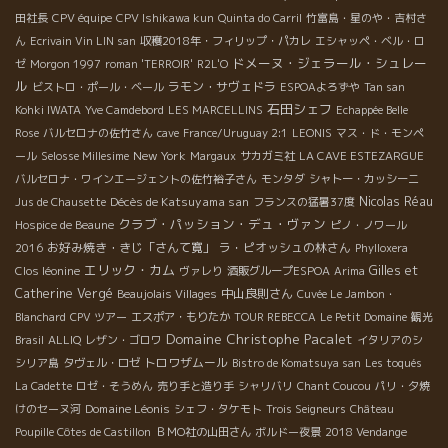
田社長
CPV équipe
CPV Ishikawa kun
Quinta do Carril
竹富島・星のや・吉村さ
ん
Ecrivain Vin LIN san
収穫2018年・フィリップ・パカレ
エシャッペ・ベル・ロ
ドメーヌ・ジェラール・シュレー
ゼ
Morgon 1997
roman 'TERROIR'
R2L'O
ル
ラモン・サヴェドラ
ビストロ・ポール・ベール
ESPOAよろずや
Tan san
石田シェフ
Kohki IWATA
Yve Camdebord
LES MARCELLINS
Echappée Belle
Rose
バルセロナの佐竹さん
cave
France/Uruguay 2:1
LEONIS
マス・ド・モンペ
New York
ール
Selosse Millesime
Margaux
サカガミ社
LA CAVE ESTEZARGUE
バルセロナ・ワインエージェントの佐竹裕子さん
モンタダ
シャトー・カッシーニ
Décès de Katsuyama san
Nicolas Réau
Jus de Chausette
フランスの猛暑37度
クラブ・パッション・デュ・ヴァン
Hospice de Beaune
ピノ・ノワール
お好み焼き・きじ「さんて寛」
ラ・ピオッシュの林さん
2016
Phylloxera
エリック・カム
Gilles et
Clos léonine
ヴァレり
酒販グループESPOA
Arima
Catherine Vergé
中山良則さん
Beaujolais Villages
Cuvée Le Jambon・
Blanchard
CPV ツアー
エスポア・もりたか
TOUR REBECCA
Le Petit Domaine
観光
Domaine Christophe Pacalet
Brasil
ALLIQ
レザン・ゴロワ
イタリアのシ
トロワザムール
シリア島
タヴェル・ロゼ
Bistro de Komatsuya san
Les toqués
La Cadette
ロゼ・そうめん
売り手と造り手
シャリバリ
Chant Coucou
パリ・夕焼
Domaine Léonis
けのセーヌ河
シェフ・タケモト
Trois Seigneurs
Château
Poupille Côtes de Castillon
ＢＭО社の山田さん
ボルドー夜景
2018 Vendange