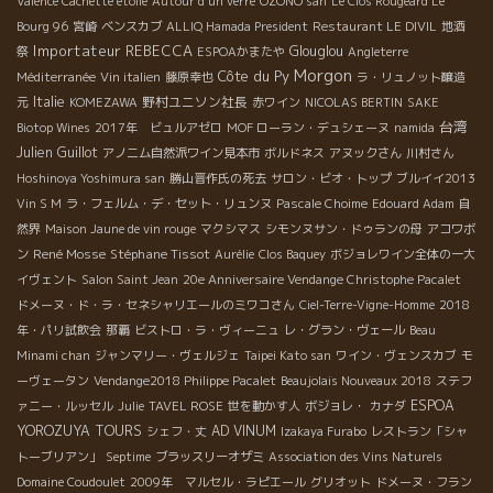
Valence Cachette etoilé
Autour d'un verre
OZONO san
Le Clos Rougeard Le
Bourg 96
宮崎
ベンスカブ
ALLIQ Hamada President
Restaurant LE DIVIL
地酒
Importateur REBECCA
Glouglou
祭
ESPOAかまたや
Angleterre
Morgon
Côte du Py
Méditerranée
Vin italien
藤原幸也
ラ・リュノット醸造
Italie
野村ユニソン社長
元
KOMEZAWA
赤ワイン
NICOLAS BERTIN
SAKE
台湾
Biotop Wines
2017年 ビュルアゼロ
MOF ローラン・デュシェーヌ
namida
Julien Guillot
アノニム自然派ワイン見本市
ボルドネス
アヌックさん
川村さん
Hoshinoya Yoshimura san
勝山晋作氏の死去
サロン・ビオ・トップ
ブルイイ2013
Vin S M
ラ・フェルム・デ・セット・リュンヌ
Pascale Choime
Edouard Adam
自
然界
Maison Jaune de vin rouge
マクシマス
シモンヌサン・ドゥランの母
アコワボ
René Mosse
Stéphane Tissot
ン
Aurélie
Clos Baquey
ボジョレワイン全体の一大
イヴェント
Salon Saint Jean
20e Anniversaire Vendange Christophe Pacalet
ドメーヌ・ド・ラ・セネシャリエールのミワコさん
Ciel-Terre-Vigne-Homme
2018
年・パリ試飲会
那覇
ビストロ・ラ・ヴィーニュ
レ・グラン・ヴェール
Beau
Minami chan
ジャンマリー・ヴェルジェ
Taipei Kato san
ワイン・ヴェンスカブ
モ
ーヴェータン
Vendange2018 Philippe Pacalet
Beaujolais Nouveaux 2018
ステフ
ESPOA
ァニー・ルッセル
Julie
TAVEL ROSE
世を動かす人
ボジョレ・
カナダ
YOROZUYA TOURS
AD VINUM
シェフ・丈
Izakaya Furabo
レストラン「シャ
トーブリアン」
Septime
ブラッスリーオザミ
Association des Vins Naturels
Domaine Coudoulet
2009年 マルセル・ラピエール
グリオット
ドメーヌ・フラン