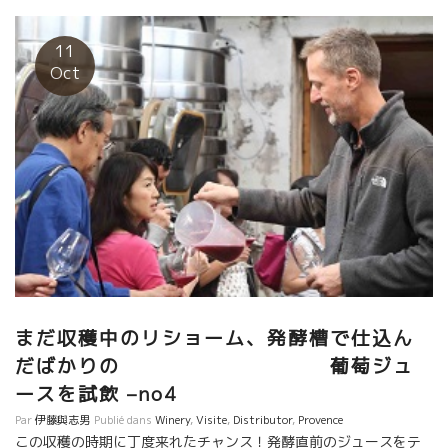
て間もない半ワインを試飲。 ここリショーム醸造の敷地に
は、ローマ時代に村があって、ここでワイン造りも行われていた
遺跡がある。 建物の土台の遺跡の中からバッカスの顔の焼き物が
11
出てきたとのこと。 そして、最後にローマ時代の遺跡後に建
Oct
てたテースティング部屋で、テーブルを囲んだ。
まだ収穫中のリショーム、発酵槽で仕込ん
だばかりの 葡萄ジュ
ースを試飲 –no4
Par
伊藤與志男
Publié dans
Winery
,
Visite
,
Distributor
,
Provence
この収穫の時期に丁度来れたチャンス！発酵直前のジュースをテ