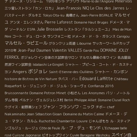
Minervois
ナ
ドメーヌ・リショーム 1989年シラ
アブリウ
Marie-lo de l'Anglore
Jean-Francois NIQ
Le Clos des Jarres
三ツ星レストラン「カン・ロカ」
レ・
マルセイ
バスティード・ダルキエ
Tokyo Ota-ku
高橋さん
Jean-Pierre BISPALIE
ユ
Pierre Laforest
アンヌ・エレンヌさん
Domaine Haut Brugas
ドメーヌ・マ
Julie Brosselin
ダ
ソーテルン
ESPA
レストラン「ラルシュミーユ」
Mas de Mon
Père
コート・デュ・ローヌ
サンフォニー社
ドメーヌ・ド・ラ・ガランス
Canigou
マルセル・ラピエール
グランクリュ街道
Libourne
サッカーワールドカップ
Valentin VALLES
Jean-Paul Daumen
DOMAINE JOLLY
2018年
Garde Fou
FERRIOL
ボジョレワイン全体の大試飲会サロン
マルセル最後の年ワイン
名古屋自
然派ワイン試飲会
Iidabashi Le Ginglet
シャトー・プピーユ・コート・ド・カスティ
ボジョレ
Angers
シャトー・カンボン
ヨン
Saint-Etienne-des-Oullières
Edouard Laffitte
histoire de Bistros de Vin Nature
タパス・バー
Château
Roquefort
レ・ジュニック・ド・ジュル・ショーヴェ
Confianza 2016
Bruissonnante
Domaine Potron Minet
小松さん
Les Anonymes
パリ・ノートル
ダム寺院
ぺルナン・ヴェルジュレス村
Berlin
Philippe Alliet
Domaine Clusel Roch
ジャン・フランソワ・ニック
chef
ウグイス・紺野真シェフ
チボー
Nakaminato
Domaine du Matin Calme
ドメーヌ・デ
Jean Sébastion Gioan
ュ・マタン・カルム
Ruchottes Chambertin
Louvre
じゃんぼもち
ル・スティア
ル・ブ・デュ・モンド
ンゴルジュ・ルージュ
Côte de Feule
L'Echappee belle
スペイン自
rosé
Cuiisne Japonaise
ビオトップワイン
Cuvée Baragane
Washoku