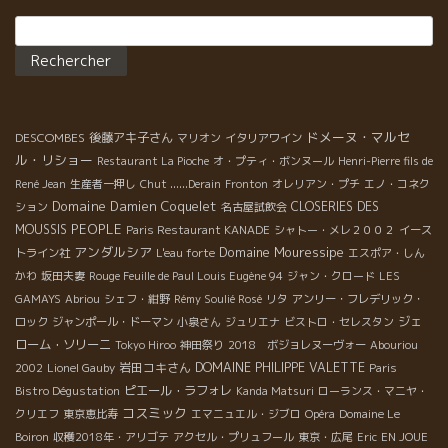
Rechercher :
ドメーヌ・マルセ
DESCOMBES
後藤アキ子さん
マリオン
イタリアワイン
ル・リショー
Restaurant La Pioche
オ・プティ・ボンヌール
Henri-Pierre fils de
René Jean
生産者一押し
Chut ......Derain
Fronton
オレリアン・プチ
エノ・コネク
Domaine Damien Coquelet
CLOSERIES DES
ション
名古屋試飲会
PEOPLE
MOUSSIS
Paris Restaurant KANADE
シャトー・メレ２００２
イース
アンダルシア
Domaine Mouressipe
トライン社
L'eau forte
エスポア・しん
かわ
坂田夫妻
Rouge Feuille de Paul Louis Eugène 94
ジャン・クロード
LES
GAMAYS
Abriou
シェフ・紺野
Rémy Soulié Rosé
リタ
アンリー・フレデリック・
ジェ
ロック
ジャンポール・ドーマン
小泉さん
ジュリエナ
ビストロ・セレスタン
ローム・ソリーニ
Tokyo Hiroo
神田祭り
2018 ボジョレヌーヴォー
Abouriou
岩田コキさん
DOMAINE PHILIPPE VALETTE
2002
Lionel Gauby
Paris
ピエール・ラフォレ
Bistro Dégustation
Kanda Matsuri
ローランス・マニヤ・
コスミック
クリエフ
東京恵比寿
エマニュエル・ジブロ
Opéra
Domaine Le
Boiron
収穫2018年・アリゴテ
アクセル・プリュフール
東京・広尾
Eric
EN JOUE