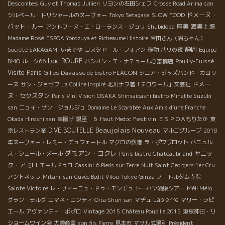
Descombes
Guy et Thomas Jullien
リヨンの石田シェフ
Crosse Road Arima san
ドメーヌ・
シルベール・トリシャールのヌーヴォー
Tokyo Setagaya
SLOW FOOD
パット・ルー
Shubidoba
麻美
酒美土場
アントワーヌ・エ・ローランス・ジョリ
Madame Rosé
ESPOA Yorozuya et Richeaume Histoire
岩田さん（岩ちゃん）
静岡
Société SAKAGAMI
いまでや
コスタドール・フォアン
移動
パリの夜
Equipe
Loïc ROURE
BMO
ルーツ66
パシオン・エ・ナチュール心斎橋店
Pouilly-Fuissé
Visite Paris
Gilles Davasse de bistro FLACON
シニア・ジャズバンド・カロリ
ドメー
ーヌ
サン・ジョゼフ
La Colline Inspiré
北川ナヲ著「テロワール」文芸社
ヌ・セクスタン
Paris Vini Vision
OSAKA Shinsaibashi bistro
Minette Suzuki
san
ニュイ・サン・ジョルジュ
Domaine Le Scarabée
Aux Amis d’une Franche
Festivin
Okada Hiroshi san
串揚げ
銀座 ６
Haut Medoc
ＥＳＰＯＡもりたか
東
Beaujolais Nouveau
DIVE BOUTELLE
京レストラン業
マルゴグループ
2018
年ヌーヴォー・レミー・デュフェートル
マグロの漁港
ラ・ポワヴロット
バニュル
ダミアン・コクレ
ヤニッ
ス・シュール・メール
Paris bistro Chateaubriand
ク・アミロ
エールドゥロ
Cassini
6 Pieds sur Terre
Nuit Saint Georgers 1er Cru
Tokyo Ginza
アントネッラ
Mitani-san
Cuvée Bedit Vilou
ノートルダム寺院
Méli Mélo
Sainte Victoire
レ・ヴィーニュ・ドゥ・モンギュ
トーハン酒販ツアー
Lapierre
グラン・ラルグ
ロマネ・コンティ
Oita Shun san
マチュ
マリー・ラピ
エール
アヴァンティ・ポポロ
Vintage 2015
Château Poupille 2015
東京神田・リ
ショームワイン会
大榮産業
son fils Pierre
見本市
マサル式選別
Président