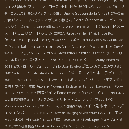
Vin Nature grande dégustation
La Boème
フェニックス
Côte de Rayon
東京自然
PHILIPPE JAMBON
プリューレ・ロック
ワイン大試飲会
レストラン「ル・プ
St Jean de la Ginest
チ・コメルス」
ラングドック・ルシヨン
Une île
CPVの石
オザミの小松さん
Pierre Overnoy
川君
ビストロ・マルミット
キューヴェ・プ
ドメー
ITO Yoshio
レッシウーズ
chef Julianne
感動のワイン
Ginza bistro PAUL
ヌ・ドミニック・ドゥラン
ESPOA Yorozuya
Henri Frédérique Roch
Domaine du possible
Kajikawa san
エスポア・なかむら
磯次郎
石川県小松
Salon des Vins Naturels Montpellier
市
Marugo Nakajima san
Cuveé
Sebastien Chatillon
WA
film
エイリアン・ダロス
カンヌ
BUDO 11
サロン・リ
Damien COQUELET
Sara
Domaine Elodie Balme
レエル
Pouilly-Vinzelles
ジュラ
2013
ビストロ・ル・ヴェール・ヴォレ
Jean Delobre
カプリエのマリオン
ドメーヌ・マルセル・ラピエール
BMO Saito san
Mondial du Vin biologique
2018年アンジェ
50e anniversaire de Yuki san
キンタ・ド・ナポル
レ・ガニヴェ
自然派ワイン見本市
Aix-en-Provence
Hoshikawa-san
Déplacements
ドメー
南スペイン
Domaine de la Romanée-Conti
ヌ・ド・ヴェルシャン
Ebisu
ボジ
トマ・ピコ
BMO
ョレ自然派醸造家
オーリックの藤元さん
レルヴ・フォル
ワイン見本市「アンデ
Masako san
シェフ・ロドルフ
Cornas
老舗かつ吉
ィジェンヌ」
LA VIGNE
モン
トラモンタン
la Porte de Bourgogne
Aventure
マルトルの丘
Place de la République
vin rosé
François RIBO
キューヴェ・オ
ゼ
パシオン心斎橋店
Clos de la Briderie
ジャン・ミッシェル・ステファン