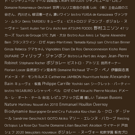
西南部
ド・レシャリエール
マール
L'écart lot 0205
ジャンピエール・ロビノ
Loïc
Domaine Romaneaux-Destezet
世界ソムリエ協会の会長
（株）土佐山田の三
谷さん、内川さん
柳沼憲一さん
濃いワイン
bistro YUIGA de Kanazawa
ヴァンサ
デコンブ・ボジョレ・ヌ
ン・ムラン
Denis TARDIEU
キューヴェ・ビストロロジ
野村ユニソン
ーヴォー
Saint Aubin 1er Cru
Aichi ken ATSUMI FOODS
47 リ
カーズ
Tours de Groupe STC
九州・大分
Bistro Aux Amis
Le Tagine
Alexendre
Bain
フランスワイン・ロゼ
Alpes-Maritimes
Yamada Kyouji san
Christian Binner
Remi
Ginza
Rebecca
クマちゃん
Vignobles Elian Da Ros
Oenoconnexion Kisho
フィリップ・ジャンボン
DUFAIRE
Jean-Pierre
Bistro La Part des Anges
ボジョレー
Robinot
ビストロ・アトリエ
Stéphane Rocher
田所オーナー
マーク・ペノ
伊藤與志男
Florian Looze
自然派ワイン見本市
Domaine Richaud
Alexandre
Catherine JAMBON
ドメーヌ・ド・モンカルメス
Pourriture Noble
Bain
Philippe Carrille
キューヴェ・桜島
Yoshiki san
シークレット・パーティー
Pierre Nicolas
bistro YASABURO
レシャッペ・ベル ロゼ
Chef Kikuchi
ドメー
Taiwan Buvons
台北
レピュブリック広場
ル・レ・オート・テール
嬉しい
Nature
Emmanuel Houillon Overnoy
Mathieu
Nouvel An 2018
Biodynamie
Bourgogne Grand Cru
ル・クロ・デ・ジャ
Fukuoka Kou-chan
ール
Sandrine
Geschickt
GOTO Akiko
マリー・エレンヌ・バカーブ
Riesling
Octopus
La Rose Qui Touche
Domaine Lilian Bauchet
Akoibon
ウイヤード
戸田
ボジョレー ・ヌーヴォー
シェフ
2020 beaujolais nouveaux
和飲学園
販売プロ