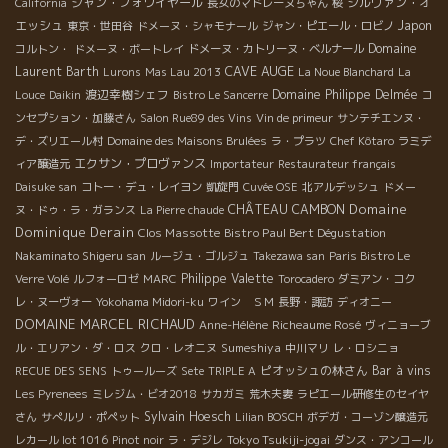
ジャン・フォワイヤール
シルヴァン・オ
California
長女のマドレーヌちゃん
桜
エッシュ
Japon
東京・世田谷
ドメーヌ・シャモナール
ジャン・ピエール・ロビノ
Domaine
コルトン・
ドメーヌ・ボートレイ
ドメーヌ・カトリーヌ・ベルナール
CAVE AUGE
Laurent Barth
Lurons
Mas Lau 2013
La Noue Blanchard
La
渡辺幸樹シェフ
Domaine Philippe Delmée
Louce
Daikin
Bistro Le Sancerre
コ
ンセプション・加藤さん
Salon Rue89 des Vins
Vin de primeur
サンテチエンヌ・
デ・ズリエール村
Domaine des Maisons Brulées
ラ・プラツ
Chef Kôtaro
ラミデ
エクサン・プロヴァンス
ィア醸造元
Importateur
Restaurateur français
Daisuke san
コトー・デュ・レイヨン
凱旋門
Cuvée OSE
北アルデッシュ
ドメー
Domaine
CHÂTEAU CAMBON
ヌ・ドゥ・ラ・ガランス
La Pierre chaude
Dominique Derain
Clos Massotte
Bistro Paul Bert Dégustation
Nakaminato Shigeru san
ルージュ・ゴルジュ
Takezawa san
Paris Bistro Le
Philippe Valette
Verre Volé
ルフォーロゼ
MARC
Torocadero
ダミアン・コク
レ・ヌーヴォー
Yokohama Midori-ku
ワイン ＳＭ
長野・諏訪
ディオニー
DOMAINE MARCEL RICHAUD
Richeaume Rosé
Anne-Hélène
ヴィニョーブ
Sumeshiya
ル・エリアン・ダ・ロス
クロ・レオニヌ
中川マリ
レ・ロシニョ
ピオッシュの林さん
Bar à vins
RECUE DES SENS
トゥールーズ
Sete
TRIPLE A
Les Pyrenees
ミレジム・ビオ2018
サカガミ
荒木夫妻
ラピエール研修生のセイヤ
Sylvain Hoesch
さん
サぺルリ・ポペット
Lilian BOSCH
ボデガ・コーゾン醸造元
Tokyo Tsukiji-jogai
レカール lot 1016
Pinot noir
ラ・デジレ
ダンス・アンコール