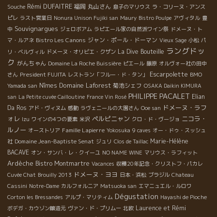
Rémi DUFAITRE
福岡
丸山さん
Souche
息子のマリウス
ラ・コリーヌ・アンス
ピレ
ラスト営業日
Nonura Unison Fujiki san
Maury
Bistro Poulpe
アヴィタル
豊
Souvignargues
中
ジェロボアム
ラピエール家の自然派ワイン祭
ドメーヌ・ト
Bistro Les Canons
ジャン・ポール・ドーマン
マ・ルアネ
Vieux Sage
小松
パ
ラングドッ
La Dive Bouteille
リ・ベルヴィル
ドメーヌ・オリビエ・クザン
ク
がんちゃん
Domaine La Roche Buissière
ピエール
藤原
オルヴォー社の田中
Escarpolette
President FUJITA
さん
レストラン「フルー・ド・タン」
BMO
Domaine Laforest
Nîmes
菊池シェフ
Yamada san
OSAKA Daikin KIMURA
PHILIPPE PACALET
Elian
san
La Petite cuvée Cailloutine
France Vin Rosé
ドメーヌ・ラフ
Da Ros
アド・ヴィヌム
感動
ラヴェニールの大園さん
Ooe san
ォレ
ペルピニャン
ニコラ・
Izu
ワインの4つの要素
米沢
クロ・ド・ヴージョ
ルノー
Famille Lapierre
オーストリア
Yokosuka
9 caves
オー・ドゥ・スッシュ
Domaine Jean-Baptiste Senat
Marie-Hélène
社
ジュリ
Clos de Taillac
BACAVE
オン・サンバ・レ・クイーユ
NO NAME WINE
マリウス・ラフィット
Ardèche
Bistro Montmartre
Vacances
収穫20年記念・クリストフ・パカレ
ドメーヌ・ヨヨ
Cuvée Chat
Brouilly 2013
日本・浜松
ブラジル
Chateau
Cassini
Notre-Dame
カルフォルニア
Matsuoka san
エマニュエル・ルロワ
Dégustation
Corton les Bressandes
アルプ・マリティム
Hayashi de Pioche
Laurence et Rémi
ボデガ・カウゾン醸造元
ヴァン・ド・プリムー
北欧