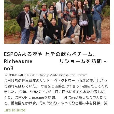
ESPOAよろずや とその飲んべチーム、
Richeaume リショームを訪問 –
no3
Par
伊藤與志男
Publié dans
Winery
,
Visite
,
Distributor
,
Provence
今日はあの世界遺産のサント・ヴィクトワール山が恥ずかしがっ
て隠れんぼしていた。 写真をとる時だけチョット顔をだしてくれ
ました。 今年、シルヴァンが１月に日本に来てくれたお返しに、
１０月は皆がRicheaumeを訪問。 外は雨が降ったりやんだり
で、葡萄園を歩けず。その代わりにゆっくりと蔵の中を見学、試
飲。 １８年産、今、醸造中の、発酵前のジュース、発酵が始まっ
Lire la suite