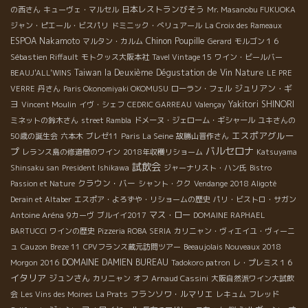
日本レストランびそう
の西さん
キューヴェ・マルセル
Mr. Masanobu FUKUOKA
ジャン・ピエール・ビスパリ
ドミニック・べリュアール
La Croix des Rameaux
ESPOA Nakamoto
Chinon
Poupille
マルタン・カルム
Gerard
モルゴン１６
Sébastien Riffault
モトクッス大阪本社
Tavel Vintage 15
ワイン・ビールバー
Taiwan la Deuxième Dégustation de Vin Nature
BEAUJ'ALL'WINS
LE PRE
ジュリアン・ギ
VERRE
丹さん
Paris Okonomiyaki OKOMUSU
ローラン・フェル
ヨ
Yakitori SHINORI
Vincent Moulin
イヴ・シェフ
CEDRIC GARREAU
Valençay
ミネットの鈴木さん
street Rambla
ドメーヌ・ジェローム・ギシャール
ユキさんの
エスポアグルー
50歳の誕生会
六本木
ブレゼ11
Paris La Seine
故勝山晋作さん
バルセロナ
プ
レランス島の修道僧のワイン
2018年収穫リショーム
Katsuyama
試飲会
Shinsaku san
President Ishikawa
ジャーナリスト・ハン氏
Bistro
クラウン・バー
Passion et Nature
シャント・クク
Vendange 2018 Aligoté
Derain et Altaber
エスポア・よろずや・リショームの歴史
パリ・ビストロ・サガン
マス・ロー
Antoine Aréna
9カーヴ
ブルイイ2017
DOMAINE RAPHAEL
BARTUCCI
ワインの歴史
Pizzeria ROBA SERIA
カリニャン・ヴィエイユ・ヴィーニ
ュ
Cauzon
Breze 11
CPVフランス蔵元訪問ツアー
Beeaujolais Nouveaux 2018
DOMAINE DAMIEN BUREAU
Morgon 2016
Tadokoro patron
レ・プレミス１６
イタリア
ジュンさん
カリニャン
オフ
Arnaud Cassini
大阪自然派ワイン大試飲
フランソワ・ルマリエ
会
Les Vins des Moines
La Prats
レキュム
フレッド