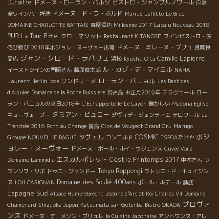
Dufaitre
ドメーヌ・ローラン・バルツ
ビストロ・シャンブルノワール
自然
ドメーヌ・ド・ラ・ボルド
派ワインバー祥瑞
Marius Laffitte
Le Bruel
DOMAINE CHARLOTTE BATTAIS
萬屋酒店
Millesime 2017
Lapalu Nouveau 2018
PUR
La Tour Eiffel
クロ・マソット
Restaurant KITANOSE
ワインビストロ・俊
ドメーヌ・ミレーヌ・ブリュ
侘び寂び
2018年ボジョレ・ヌーヴォー出荷
良質食
ジャン・クロード・ラパリュ
Camille Lapierre
品店
浜松
Kyushu Oita
ル・カゾ・デ・マイヨル
イーストラインの門脇さん
藤原俊太郎
NAHA
ローラン・バニョル
Laurent Herlin
サンドリーヌ
Iode
Les Bastides
d'Alquier
Domaine de la Roche Buissière
宮古島
お正月2019年
テラヴェール
ロー
ラン・バニョルの来日2018年
L'Echappee belle
Le Layon
懐かしい
Madona Eglise
ダミアン・ビュロー
キューヴェ・ブー
ダヴィデ・ジェンティエ
テロワール
La
Trenchée 2016
Pont au Change
霧島
Clos de Vougeot Grand Cru
Marugo
ボジ
タヴェル
COSMIC
Groupe
NOUVELLE BAGUE
コンコルド
ESPOAたけや
ョレー・ヌーヴォー
ドメーヌ・ポール・ルイ・ウジェンヌ
Cuvée Voilà
エスカルポレット
C'est le Printemps 2017
Domaine Lammidia
中本さん
フ
Tokyo Roppongi
ランソワ・リボ
ドゥニ・ジャンドー
ラトリエ・ド・キュイジン
Domaine des Soulié 400ans
ヌ
LOU CARIGNAN
ポール・ルデール
諏訪
Espagne Sud
Alsace Humbrebrecht
Jeanne d'Arc et Roi Charles VII
Domaine
プロヴァ
Chamonard
Shizuoka Japon
Katsumata san Gotenba
Bistro OKADA
ンス
ドメーヌ・デ・メゾン・ブリュレ
la Cuisine Japonaise
アントワンヌ・アレ