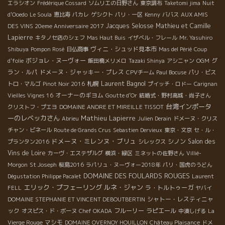
エラシオン
Frédérique Cossard
ソムリエの日野さん
東京調布
Taketomi jima
Nuit
d'Ooedo
Le Soula
恵比寿
パカレ
ゲシクト
パリ・一区
Kenny
ババス
AUX AMIS
Jacques Selosse
Mathieu et Camille
DES VINS 20eme Anniversaire 2017
Lapierre
キタノセ店のシェフ
Mas Haut Buis
イザベル・フレール
Mr. Yasuhiro
ヴィニ・シュッド見本市
Shibuya
Pompon Rosé
日仏商事
Mas del Périé
Coup
ボジョレ・ヌーヴォー
グ
d'folie
飯田橋メリメロ
Tazaki Shinya
アシニャン
OGM
ラン・ルパ
ドメーヌ・ジャッキー・プレス
CPVチーム
Paul Bocuse
パリ・ビス
Laurent Bagnol
札幌
トロ・マルゴ
Pinot Noir 2016
プイッチ・ロドー
Carignan
オーナーのギヨム
Vieilles Vignes 16
Goutte d’Or
結婚式・野村高城・尚子さん
台湾インポータ
クリストフ・プエヨ
DOMAINE ANDRE ET MIREILLE TISSOT
ーのレベッカさん
Mathieu Lapierre
Abrieu
Julien Derain
ドメーヌ・クリス
チャン・ビネール
Route de Grands Crus
Sebastien Dervieux
東京・文京
セ・ル・
ドメーヌ・ミレンヌ・ブリュ
シノン
Salon des
プランタン2016
シレックス
Vins de Loire
カーヴ・エステザルグ
横浜・緑区
ミネットの佐野さん
Villié-
Morgon
St Joseph
桜島2016
ラパリュ・ヌーヴォー2018年
パリ・国虎のうどん
DOMAINE DES FOULARDS ROUGES
Dégustation Philippe Pacalet
Laurent
エリック・プフェーリング
ルネ・ジャン
ラ・トルトゥーガ
FELL
ヤバイ
シャトー・レスティニャ
DOMAINE STEPHANIE ET VINCENT DEBOUTBERTIN
ック
フルーリー
ラピエール
オスピス・ド・ボーヌ
Chef OKADA
中湊しげる
La
マシモ
Vierge Rouge
DOMAINE OVERNOY HOUILLON
Château Plaisance
ドメ