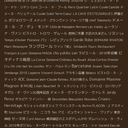
Rémy Soulié
Domaine de la St-Jean de la Gineste
レ・ミュルジェ・デ・ド
ン・ドゥ・シヤン
Cyril
コート・ド・フール
Paris Quartier Latin
Cuvée Camille
ド
メーヌ・ベリュアール
Cuvée Soleil Terre Coeur
LA CAVE D’ESTEZARGUES
伊藤さ
ドメー
ボジョロワーズ
ん
メドック・グランヴァン
ジョージア国
chef Takemoto
ヌ・ル・ブ・デュ・モンド
ムーラン・
Côte de Malepère
Perriere Les Vielles
ナ・ヴァン
ビストロ・トロワ・ザムール
リヨン
若林ご夫妻
大近の久米さん
Le
Garde Robe
Temps d'Aimer
Florance
パリ・レピュブリック
DOMAINE RIVATON
ラングロール
Marc Penavayre
ワイン「和」
Ishibashi Tours
Restaurant
ビ
cho yukiko san
ラピエール・2018年収穫
français à Lyon
Domaine MADA
オディナミ栽培
La Corse
Domaine Château du Rouet
Aloxe Corton Premier
Barcelone
Cru
On s'en bat les couilles
ヤン・ベルトラン
Asami
Take chan
Vendange 2018 Lapierre
Vincent Girault
アラモン品種
Babass
ビストロ・ラ・ノ
Domaine Maxime
AOC
ティック
Domaine jean-Claude Rateau
大分の俊さん
Magnon
ＢＭО社
Lilian Bauchet
ラ・トランシェ
パリ・ビストロ・ロバセリア
ドメーヌ・ヴァランタン・ヴァレス
Jordy
オザミ・デ・ヴァン20周年記念
Perez
Crozes-
ガラピア
ワインバー・俊
Descombes Beaujolais Nouveau
Hermitage
カシェットのまさシェフ
ワインスクール
Bistro FLACON - 2
アスティ
ピエール・ニコラ
町
tourisme
Ten
アミ・ビュヴォン
シャトー・ブリアン
東京・
セーヌ河
神田
Cyril Alonso
横浜緑区のエスポアしんかわ
ダムバッシュ・ラ・ヴィ
ル
2018年ボジョレ・ヌーヴォー
トゥルイヤス
キューヴェ・シャ
Societé Eau de