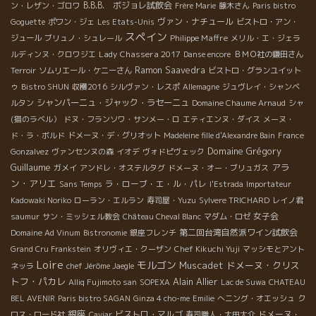
B.B.B. ボジョレ試飲会
ン・レザン・ゴロワ
Frère Marie
藤木さん
Paris bistro
ヴァン・ナチュール
Goguette
ポワン・ジェ
Les Etats-Unis
ビストロ・アン・
スペイン
Philippe Maffre
ジュール
ブリュノ・シュレール
メリル・エ・ジェラ
Lady Chassera 2017
ルディンヌ・クロワジエ
Danse encore
ＢＭＯ社の鎌田さん
Ramon Saavedra
Terroir
ソムリエール・ケニーさん
ビストロ・グランユイット
ゥ
Bistro SHUN
収穫2016
シルヴァン・レスポ
Allemagne
ジュヴレイ・シャンベ
シャンパーニュ・ジャック・ラセーニュ
ルタン
Domaine Chaume Arnaud
シャ
(猫のラベル）
ドヌ・フランソワ・サンメー・ロ
エティエンヌ・ダイス
メーヌ・
ド・ラ・ボルド
ドメーヌ・デ・グリオット
Madeleine fille d'Alexandre Bain
France
Domaine Grégory
Gonzalvez
ヴァンセンヌの森
イオデ
ヴォドピヴェック
Guillaume
アラ
ガメイ
アンドレ・オステルタグ
ドメーヌ・オー・ブリュガス
ン・アリエ
ラ・ローブ・エ・ル・パレ
Sans Temps
l'Estrada
Importateur
Kadowaki Noriko
ローラン・エルラン
寿司屋・Yuzu
Sylvere TRICHARD
レイノ君
女子会
saumur
サン・ミッシェル教会
Château Cheval Blanc
マダム・ロゼ
第二回台湾自然派ワイン試飲会
Domaine Ad Vinum
Bistronomie
銀座フレンチ
Grand Cru Frankstein
オリヴィエ・クーザン
Chef Kikuchi Yuji
マッシモとアント
Loire
モルゴン
Muscadet
ドメーヌ・クリス
ネッラ
chef Jérôme Jaegle
トフ・パカレ
Alain Allier
Alliq Fujimoto san
SOPEXA
Lac de Suwa
CHATEAU
BEL AVENIR
Paris bistro SAGAN
Ginza 4 cho-me
Emilie
へニング・オエッシュ
ク
銀座
ビストロ・マルゴ
ドメーヌ・
ロス・ロード社
Caviar
寿司職人・大田大介