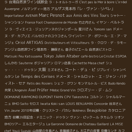
台湾自然派ワイン試飲会
L'irréel
ラ
ラ・トォルトゥーガ
C'est pas la Mer à boire
アルザス見本市「レ・ヴァン・リベレ」
Auvergne
ノルマンディー地方
Marc Pesnot
Importateur AVENIR
aux Amis des Vins Tours
シャトー・
イヤン・ベルトラ
シャンション
France Foot Championne de Monde
竹之内さん
ン
星川さん
ラ・ヴィエイユ・ジュリアンヌのジャンポール
Tomomi san
ドメー
ヌ・デ・カプリエ
バルセロナのユウコさん
ワインバー・ア・ボワール・エ・ア・マ
Oriol ARTIGAS
ンジェ
Distributeurs et Viticulteurs
ラ・クロワ・デ・ラモー
アンジェ自然派ワイン見本市・
勝俣さん
息子のピエール
自然派ビストロ・
Tokyo
Julien Altaber
Matsuki
Feu Katsuyama
café-bistro Le Cristal
ESPOA
しんかわ
Sauterne
ボジャリアン
ロマン店長
Cachette Masa chef
シュ
大阪
コート・デュ・ピ
ッ・・・・・ドゥラン
ミズキさん
ジブレイ・シャンベ
Le Temps des Cerises
ドメーヌ・シャルロット・エ・ジャン・バテ
ルタン
ィスト・セナ
Patis des Rosiers
シェフ・グワン
モンマルトル・ビス
Budo Kendo
Axel Prüfer
クロズリー・デ・ムシ
共栄
L'Angevin
Médoc Grand Vin
DOMAINE RAYMOND DUPONT FAHN
CPV Takeshita
コルトン・シャルルマー
Iwata Koki san
ニュ
BMO Saito
セロス
LOUIS BENJAMIN
Concorde
谷井さん
Beaujoloise
カタロニア
Vin Jaune
2018年収穫・クリストフ・パカレ
Boldness
地方
収穫29回記念・ドミニック・ドゥラン
ヴァン・ピックール
タカムラ
リオン
BMOツアー
エルミタージュ
La Garonne
Domaine de Chateau Gaillard
LA MISE
chef Youji Suzuki
山田屋の矢島さん
斉藤順子さん
大江戸の夜景
京橋ランチ
カフ