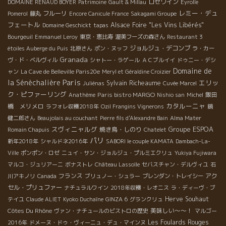
ロゼワイン
DOMAINE RENAUD BOYER
Patrimoine
Gault & Millau
Eyrolle
レミー・デュ
フルーリ
Pomerol
藤丸
Encore Canicule France
Sakagami Groupe
フェートル
Alsace Foire "Les Vins Libérés"
Domaine Geschickt
tapas
Bourgeuil
Emmanuel Leroy
東京・恵比寿
渥美フーズの森さん
Restaurant 3
ジョルジュ・デコンブ
étoiles Auberge du Puis
北原さん
ポン・ヌッフ
ラ・カー
Granada
ヴ・ド・ベルヴィル
シャトー・ラゲール
ＡＣブルイイ
ドゥニー・デシ
Domaine de
ャン
La Cave de Belleville Paris20e
Meryl et Géraldine Croizier
Paris
la Sénèchalière
エリッ
Sylvain Richeaume
Juliénas
Cuvée Marcel
ク・ピファーリング
Paris bistro MARGO
飯田
Anathème
Nishio san
Michel
カタルーニャ
橋 メリメロ
ラフォレ収穫2018年
Ozil Frangins Vignerons
鏡
健二郎さん
Beaujolais au couchant
Pierre fils d'Alexandre Bain
Alma Mater
スヴィニャルグ
Groupe ESPOA
焼き鳥・しのり
Romain Chapuis
Chatelet
パリ
新年2018年
シャルドネ2016年
SABORI le couple KAMATA
Dambach-La-
Ville
ポンポン・ロゼ
ニュイ・サン・ジョルジュ・プルミエクリュ
Yukiya Fujiwara
マルコ・ジュリアーニ
ボナストレ
Château Lassolle
セバスチャン・デルヴィユ
石
フランス
アク
川アキノリ
Canada
ブリュノー・シュラー
ブレンダン・トレイシー
セル・プリュファー
ナチュラルワイン
2018年収穫・レオニス
ラ・ディーヴ・ブ
Herve Souhaut
テイユ
Claude ALIET
Kyoko Duchaîne
GINZA 6
グランクリュ
Côtes Du Rhône
美味しい～～！
ヴァン・ナチュールのビストロの歴史
マルゴー
Les Foulards Rouges
2016年
ドメーヌ・ドゥ・ヴィーニュ・デュ・マインヌ