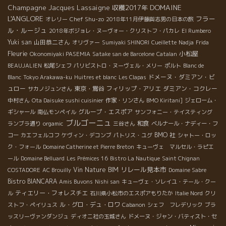
DOMAINE
Champagne Jacques Lassaigne
収穫2017年
L'ANGLORE
フラー
Chef Shu-zo
オレリー
2018年11月伊藤與志男の日本の旅
ル・ルージュ
2018年ボジョレ・ヌーヴォー・クリストフ・パカレ
El Rumbero
Yuki san
山田恭二さん
オリヴァー
Sumiyaki SHINORI
Cueillette
Nadja
Frida
Fleurie
小松屋
Okonomiyaki PASEMIA
Satake san de Barcelone
Catalan
BEAUJALIEN
松尾シェフ
パリビストロ・ヌーヴェル・メリー
ポルト
Blanc de
ドメーヌ・ダミアン・ビ
Blanc
Tokyo Arakawa-ku
Huitres et blanc
Les Clapas
ュロー
東京・鴬谷
フィリップ・アリエ
ダミアン・コクレー
サカノジュンさん
中村さん
Ota Daisuke sushi cuisinier
作家・リンさん
BMO Kiritani]
ジェローム・
グループ・エスポア
ギシャール
南仏モンペイル
サンフォニー・テイスティング
ブルゴーニュ
和食
ランブラ通り
orgamic
三谷さん
ベルナール・ナディー・フ
BMO 社
コー
カエフェルコフ
ケヴィン・デコンブ
パトリス・ユグ
シャトー・ロッ
ク・フォール
Domaine Catherine et Pierre Breton
キューヴェ マルセル・ラピエ
ール
Domaine Belluard
Les Prémices 16
Bistro La Nautique
Saint Chignan
リレール見本市
Vin Nature BIM
COSTADORE
AC Brouilly
Domaine Sabre
Bistro BIANCARA
Amis Buvons
Nishi san
キューヴェ・ソレイユ・テール・クー
ティエリー・フォレスチエ
ル
石川県小松市のエスポアもりたか
Italie Nord
クリ
ル・グロ・デュ・ロワ
ストフ・ペイリュス
Cabanon
シェフ フレデリック
ブラ
ッスリーヴァンダンジュ
ディオニ社の玉城さん
ドメーヌ・ジャン・バティスト・セ