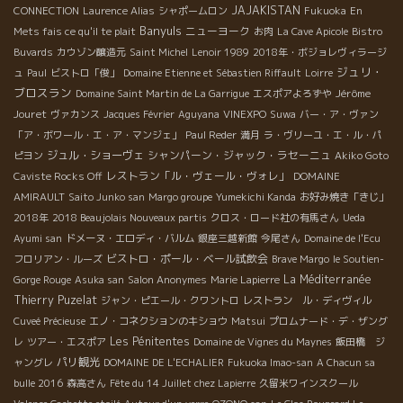
JAJAKISTAN
CONNECTION
Laurence Alias
シャポームロン
Fukuoka
En
Banyuls
ニューヨーク
Mets fais ce qu'il te plait
お肉
La Cave Apicole
Bistro
Buvards
カウゾン醸造元
Saint Michel
Lenoir 1989
2018年・ボジョレヴィラージ
ジュリ・
ュ
Paul
ビストロ「俊」
Domaine Etienne et Sébastien Riffault
Loirre
ブロスラン
Jérôme
Domaine Saint Martin de La Garrigue
エスポアよろずや
Jouret
ヴァカンス
Jacques Février
Aguyana
VINEXPO
Suwa
バー・ア・ヴァン
「ア・ボワール・エ・ア・マンジェ」
Paul Reder
満月
ラ・ヴリーユ・エ・ル・パ
ジュル・ショーヴェ
シャンパーン・ジャック・ラセーニュ
ピヨン
Akiko Goto
レストラン「ル・ヴェール・ヴォレ」
Caviste Rocks Off
DOMAINE
AMIRAULT
Saito Junko san
Margo groupe
Yumekichi Kanda
お好み焼き「きじ」
2018年
2018 Beaujolais Nouveaux partis
クロス・ロード社の有馬さん
Ueda
Ayumi san
ドメーヌ・エロディ・バルム
銀座三越新館
今尾さん
Domaine de l'Ecu
ビストロ・ポール・ベール試飲会
フロリアン・ルーズ
Brave Margo
le Soutien-
La Méditerranée
Gorge Rouge
Asuka san
Salon Anonymes
Marie Lapierre
Thierry Puzelat
ジャン・ピエール・クワントロ
レストラン ル・ディヴィル
Cuveé Précieuse
エノ・コネクションのキショウ
Matsui
プロムナード・デ・ザング
Les Pénitentes
レ
ツアー・エスポア
Domaine de Vignes du Maynes
飯田橋 ジ
パリ観光
ャングレ
DOMAINE DE L'ECHALIER
Fukuoka Imao-san
A Chacun sa
bulle 2016
森高さん
Fête du 14 Juillet chez Lapierre
久留米ワインスクール