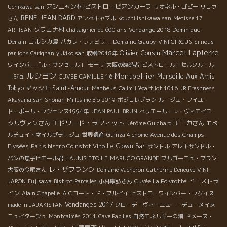
アシニャン村
ビストロ・ビアンカーラ
Uchikawa san
リオネル・ゴビー
リョウ
RENE JEAN DARD
さん
アンペキャブル
Kouchi Ishikawa san
Metisse 17
グラエナ村
Vendange 2018 Dominique
ARTISAN
châtaignier de 600 ans
Derain
コルシカ島
Domaine Gauby
パカレ・ファミリー
VINI CIRCUS
Si nous
Marcel Lapierre
Olivier Cousin
parlions Carignan
yukiko san
収穫2018年
ワインバー「ル・サンセール」
モーリ
大阪の醸造者
ビストロ・ル・セルクル・ル
ルシヨン
Montpellier
Marseille
Aux Amis
ージュ
CUVEE CAMILLE 16
Tokyo
マッシモ
Saint-Amour
Matheus
Calim
L'écart lot 1016
JR Freshness
Akayama san
Shonan
Millésime Bio 2019
ボジョレブラン
ルージュ・フイユ・
ド・ポール・ウジェンヌ1994年
JEAN PAUL BRUN
ペリエール・レ・ヴィエイユ
エドワード・ラフィット
シルヴァンさん
モニカさん
Jérôme Guichard
モペ
ルチュイ・ネイルプラージュ
世界遺産
Guinza 4 chome
Avenue des Champs-
Paris bistro Coinstot Vino
Le Clown Bar
Elysées
サントル
アレキサンドル・
バンの息子ピエール君
L'AUNIS ETOILE
MARUGO GRANDE
ブルゴーニュ・ブラン
レ・ザフランシ
大阪の今尾さん
Domaine Vacheron
Catherine Deneuve
VINI
イーストラ
JAPON
Fujisawa
Bistrot Parcelles
小林康弘さん
Cuvée La Poivrotte
イン
Alain Chapelle
ＡＣコート・ド・ブルイイ
ビストロ・ワインバー・ウグイス
Vendanges 2017
made in JAJAKISTAN
クロ・デ・ヴィーニュー・デュ・メイヌ
ニュイタージュ
Montcalmès 2011
Cave Papilles
自然エネルギーの畑
ドメーヌ・