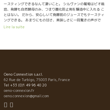
ースティングできるなんて凄いこと。 シルヴァンの葡萄はビオ栽
培、発酵も自然酵母のみ、つまり酸化防止剤を醸造中に入れる こ
とはない。 だから、安心しいて発酵前のジュースでもテースティ
ングできる。 あまりにもの甘さ、美味しさに一同驚きの声がで
る。 収穫後、除梗して発酵タンクに入れて、温度を低くして２，
Lire la suite
３日このまま発酵が始まらない状態で 置いておく。 発酵前のマセ
ラッションである。 その状態でタンクの下にたまっていたジュー
スを試飲した。 甘い果実の濃縮感と爽やかな酸に驚く。
Oeno Connextion s.a.r.l.
62 Rue de Turbigo, 75003 Paris, France
Tel +33 (0)1 49 96 40 20
oeno-connexion.fr
oeno.connexion@gmail.com