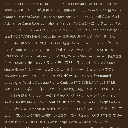
Aux Amis Komatsu san
ソワ・サンロ
Moto-Nouveau
cuvée Marcel Lapierre
リショーム ロゼ
東京フレンチ
2009
東京・神田・リショームワイン会
Vin de
Savoie
Cannes
Raymond
Baune Kentaro-san
フィロキセラ
小松屋さんのビストロ
Symphonie
Manuel
ドメ
Acignan
Le Garde Robe
パッション・エ・ナチュール
ーヌ・レオニス
タンキエット・ママン
ビストロ・ソワッフ
Jean-Marie Vergé
シ
ュビドバ
CPVの竹下君
Cuveé Le Rollier
試飲
美人
ガイヤック
ドメーヌ・ショー
Pouilly-
ム・アルノ
キンタ・ド・カリーユ
ＡＯＣ組織
Domaine La Tour Boisée
Fumé
Centre
Poupille Côtes de Castillon
レストラン・ソヤ
Les Armières
ボーヌ
Strasbourg
Bistrot Atelier
大近
Yamada Shopping Center
田崎真也さ
ル・タン・デ・スリーズ
Maruyama Hiroto
ん
マルゴ・グランデ
Sumoll
cépage
南ちゃん
シャトー・ピュエッシュ・オ
シャトー・シュヴァル・ブラン
ボルドー
Emmanuel
Ishikawa Akinori
ドゥニ・タルデュ
ル・タジンヌ
Lassaigne
Poupille Atypique
France Canicule 37℃
OSE
LA VRILLE ET LE
エスポア・ゴトーツアー
PAPILLON
パリのお好み焼き OKOMUSU
Chef Konno
サンフォニーのまどかさん
ローヌ地方
愛知
ジュヴレ・シャンべルタン
ITO
Nomura Unison
JAPON TOURS
MATA HARI
セパラメール・ア・ボワール
メ
ドメーヌ・ニ
ゾン・ジョンヌ
Le Monde de la Nature
シャトー・ロックフォール
コラ・カルマラン
お好み焼き「パセミア」
ラ・リュノットのクリストフ
マリー
修道僧
ピノノワールの「和」
Avec le Temps
Avital
渋谷康弘さん
マルセル