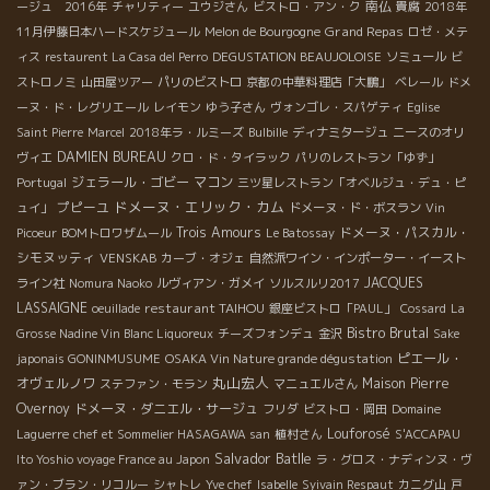
南仏
ージュ 2016年
チャリティー
ユウジさん
ビストロ・アン・ク
貴腐
2018年
Grand Repas
11月伊藤日本ハードスケジュール
Melon de Bourgogne
ロゼ・メテ
ィス
restaurent La Casa del Perro
DEGUSTATION BEAUJOLOISE
ソミュール
ビ
ストロノミ
山田屋ツアー
パリのビストロ
京都の中華料理店「大鵬」
ベレール
ドメ
ーヌ・ド・レグリエール
レイモン
ゆう子さん
ヴォンゴレ・スパゲティ
Eglise
Saint Pierre
Marcel
2018年ラ・ルミーズ
Bulbille
ディナミタージュ
ニースのオリ
DAMIEN BUREAU
ヴィエ
クロ・ド・タイラック
パリのレストラン「ゆず」
ジェラール・ゴビー
マコン
Portugal
三ツ星レストラン「オベルジュ・デュ・ピ
ドメーヌ・エリック・カム
プピーユ
ュイ」
ドメーヌ・ド・ボスラン
Vin
Trois Amours
ドメーヌ・パスカル・
Picoeur
BOMトロワザムール
Le Batossay
シモヌッティ
VENSKAB
カーブ・オジェ
自然派ワイン・インポーター・イースト
JACQUES
ライン社
Nomura Naoko
ルヴィアン・ガメイ
ソルスルリ2017
LASSAIGNE
restaurant TAIHOU
oeuillade
銀座ビストロ「PAUL」
Cossard
La
Bistro Brutal
Grosse Nadine Vin Blanc Liquoreux
チーズフォンデュ
金沢
Sake
ピエール・
japonais GONINMUSUME
OSAKA Vin Nature grande dégustation
丸山宏人
オヴェルノワ
Maison Pierre
ステファン・モラン
マニュエルさん
Overnoy
ドメーヌ・ダニエル・サージュ
フリダ
ビストロ・岡田
Domaine
Louforosé
Laguerre
chef et Sommelier HASAGAWA san
植村さん
S'ACCAPAU
Salvador Batlle
Ito Yoshio voyage France au Japon
ラ・グロス・ナディンヌ・ヴ
ァン・ブラン・リコルー
シャトレ
Yve chef
Isabelle
Syivain Respaut
カニグ山
戸