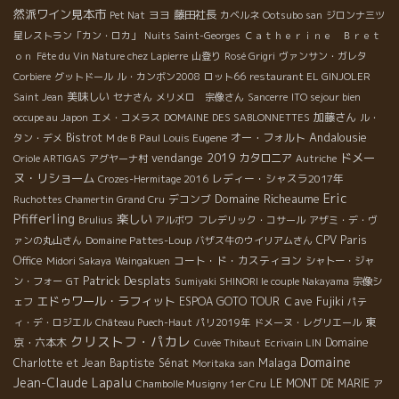
然派ワイン見本市
ヨヨ
藤田社長
Pet Nat
カベルネ
Ootsubo san
ジロンナ三ツ
星レストラン「カン・ロカ」
Nuits Saint-Georges
Ｃａｔｈｅｒｉｎｅ Ｂｒｅｔ
ｏｎ
Fête du Vin Nature chez Lapierre
山登り
Rosé Grigri
ヴァンサン・ガレタ
Corbiere
グットドール
ル・カンボン2008
ロット66
restaurant EL GINJOLER
美味しい
Saint Jean
セナさん
メリメロ 宗像さん
Sancerre
ITO sejour bien
加藤さん
occupe au Japon
エメ・コメラス
DOMAINE DES SABLONNETTES
ル・
Andalousie
Bistrot
Paul Louis Eugene
オー・フォルト
タン・デメ
M de B
vendange 2019
ドメー
カタロニア
Oriole ARTIGAS
アグヤーナ村
Autriche
ヌ・リショーム
レディー・シャスラ2017年
Crozes-Hermitage 2016
Eric
Domaine Richeaume
デコンブ
Ruchottes Chamertin Grand Cru
Pfifferling
楽しい
Brulius
アルボワ
フレデリック・コサール
アザミ・デ・ヴ
Domaine Pattes-Loup
CPV Paris
ァンの丸山さん
バザス牛のウイリアムさん
Office
コート・ド・カスティヨン
Midori Sakaya
Waingakuen
シャトー・ジャ
Patrick Desplats
ン・フォー
GT
Sumiyaki SHINORI le couple Nakayama
宗像シ
エドゥワール・ラフィット
ESPOA GOTO TOUR
Ｃave Fujiki
ェフ
パテ
東
ィ・デ・ロジエル
Château Puech-Haut
パリ2019年
ドメーヌ・レグリエール
クリストフ・パカレ
京・六本木
Domaine
Cuvée Thibaut
Ecrivain LIN
Domaine
Malaga
Charlotte et Jean Baptiste Sénat
Moritaka san
Jean-Claude Lapalu
LE MONT DE MARIE
Chambolle Musigny 1er Cru
ア