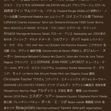
ジョリ・フェリオル
DOMAINE VALENTIN VALLES
アセンブラージュ
ロワ−ル
自然派ワイン
サルバドール・バトル
Foulard Rouge
DABALLO
世界ピノ・ノ
エッフェル塔
Thomas
ワール会議
Symphonie Madoka san
ムレシップ・ロゼ
Laforest
Charles Aznavour
Tanii-san
Domaine Richaume 1998 Syrah
Bistro
Paris NOUVELLE MAIRIE
カベルネ・フラン2007
エドワール・ラフィット
Alsace
Mariage de Nomura Takaki
クロード・アリエ
Nakayama san
2300年の
ドメーヌ・シルヴァン・ボック
杉の木
フィリップ・デルメ
Hop'là
レストラン
Vin Raisins Gaulois
ラ・カサ・デル・ぺロ
chef Xavi
vin Octobre
ニクタロピ
名
ボジョレー・ヌ
古屋
ジル・ダヴァス
輪飲学園
Simone mère de Derain
内田さん
ーボー
Dominique Belluard
Coteaux des Quarts
Salon des Vins de Jura
Tokyo
DOMAINE JEAN-MARC LAFOREST
Nagoya
フランソワ・エコ
キューヴェ・デ・
ラ・グラ
フー
Arles
ダヴィデ、ピエラ
ジルアザム
sculpteur Ryota Yamashita
ンド・モット
Le Verre Vole
Atsumi Foods Mori san
Nagano Suwa
調布
Christophe Foucher
サラさん
コマックス・エティリックス
ボジョレヌーヴォー
ジョルディ
DOMAINE LES HAUTES TERRES
グシテ
カプリエル醸造元
寺田本家
アルデッシュ
東京・銀座
Maupertuis Neyrou-Plage
文芸社
Les Grands
エスポア・ツアー
Verres 2018 Paris
Domaine Cauzon
Stéphane Morin
Macéo
ダール・エ・リボ
弥三郎
フレンチバーベキュー
Bazas viande
東銀座 SOYA
奈
Beaujolais
Yannick Amirault
良セイヤ
Martine Laforest
Importateur