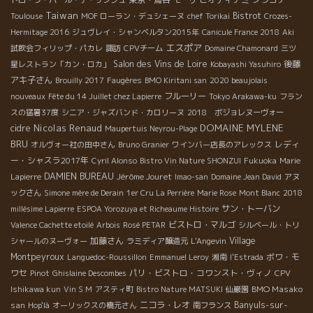
Taiwan
Bistrot
Toulouse
MOF ローラン・デュシェーヌ
chef Torikai
Crozes-
Hermitage 2016
ジュヴレイ・シャンベルタン2015年
Canicule France 2018
Aki
エスポア
試飲会フィリップ・パカレ
諏訪
CPVチーム
Domaine Chamonard
三ツ
Salon des Vins de Loire
後藤
星レストラン「カン・ロカ」
Kobayashi Yasuhiro
アキ子さん
Brouilly 2017
Faugères
BMO Kiritani san
2020 beaujolais
フルーリー
nouveaux
Fête du 14 Juillet chez Lapierre
Tokyo Arakawa-ku
フラン
スの猛暑37度
シニア・ジャズバンド・カロリーヌ
2018 ボジョレヌーヴォー
Nicolas Renaud
DOMAINE MYLENE
cidre
Maupertuis Neyrou-Plage
BRU
レディ
オルヴォー社の田中さん
Bruno Granier
ワインバー店長のアレックス
ー・シャスラ2017年
Cyril Alonso
Bistro Vin Nature SHONZUI
Fukuoka
Marie
DAMIEN BUREAU
Jérôme Jouret
Lapierre
Imao-san
Domaine Jean David
アヌ
ックさん
Simone mère de Derain
1er Cru La Perrière
Marie Rose
Mont Blanc
2018
サン・トーバン
millésime Lapierre
ESPOA Yorozuya et Richeaume Histoire
ビストロ・マルゴ
Valence Cachette etoilé
Arbois
Rosé PETAR
シルベール・トリ
加藤さん
Village
シャールのヌーヴォー
ラミディア醸造元
L'Angevin
Montpeyroux
ボワ・モ
Languedoc-Roussillon
Emmanuel Leroy
湘南
l'Estrada
ワセ
パリ・ビストロ・コワンスト・ヴィノ
Pinot
Ghislaine Descombes
CPV
BMO Masako
Ishikawa kun
Vin S M
アスティ町
Bistro Nature MATSUKI
仙巌園
san
ニコラ・レオ
Banyuls-sur-
Hop'là
オーリックスの橋元さん
南フランス