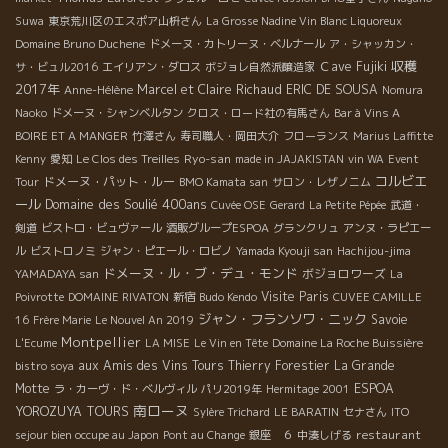
Suwa
東京荒川区のエスポア山枡さん
La Grosse Nadine Vin Blanc Liquoreux
Domaine Bruno Duchene
ドメーヌ・カトリーヌ・ベルナール
ア・シャッカン・
収穫
Ｃave Fujiki
サ・ビュル2016
エイリアン・ダロス
ボジョレ自然派醸造家
2017年
Marcel et Claire Richaud
ERIC DE SOUSA
Anne-Hélène
Nomura
Naoko
ドメーヌ・シャンベルタン
クロス・ロード社の有馬さん
Bar à Vins A
BOIRE ET A MANGER
竹澤さん
寿司職人・岡田大介
フローランス
Marius Laffitte
Ryo-san
Kenny
愛知
Le Clos des Treilles
made in JAJAKISTAN
vin WA
Event
コルビエ
ドメーヌ・パット・ルー
Tour
BMO Kamata san
サロン・レザノニム
ール
Domaine des Soulié 400ans
Cuvée OSE
Gerard
La Petite Pépée
武道・
剣道
ビストロ・ビュヴァール
酒販グループESPOA
グランクリュ
アンヌ・ラピエー
ル
ビストロノミ
ジャン・ピエール・ロビノ
Yamada Kyouji san
Hachijou-jima
ドメーヌ・ル・ブ・デュ・モンド
ボジョロワーズ
YAMADAYA san
La
Visite Paris
Poivrotte
DOMAINE RIVATON
新宿
Budo Kendo
CUVEE CAMILLE
ジャン・フランソワ・ニック
Savoie
16
Frère Marie
Le Nouvel An 2019
Montpellier
L'Ecume
LA MISE
Le Vin en Tête
Domaine La Roche Buissière
aux Amis des Vins Tours
Thierry Forestier
La Grande
bistro soya
Motte
ESPOA
ラ・カーヴ・ド・ベルヴィル
パリ2019年
Hermitage 2001
南ローヌ
YOROZUYA TOURS
Sylère Trichard
LE BARATIN
セナさん
ITO
restaurant
sejour bien occupe au Japon
Pont au Change
銀座 ６
中湊しげる