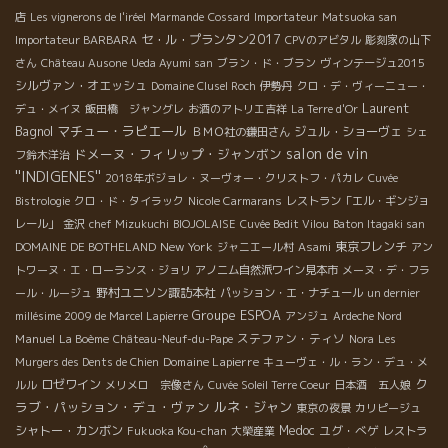
店
Les vignerons de l'iréel
Marmande
Cossard
Importateur
Matsuoka san
セ・ル・プランタン2017
Importateur BARBARA
CPVのアビタル
彫刻家の山下
さん
Château Ausone
Ueda Ayumi san
ブラン・ド・ブラン
ヴィンテージュ2015
シルヴァン・オエッシュ
Domaine Clusel Roch
伊勢丹
クロ・デ・ヴィーニュー・
Laurent
デュ・メイヌ
飯田橋 ジャングレ
お酒のアトリエ吉祥
La Terre d'Or
Bagnol
マチュー・ラピエール
ジュル・ショーヴェ
ＢＭＯ社の鎌田さん
シェ
salon de vin
ドメーヌ・フィリップ・ジャンボン
フ鈴木洋治
''INDIGENES''
2018年ボジョレ・ヌーヴォー・クリストフ・パカレ
Cuvée
Bistrologie
クロ・ド・タイラック
Nicole Carmarans
レストラン「エル・ギンジョ
レール」
金沢
chef Mizukuchi
BIOJOLAISE
Cuvée Bedit Vilou
Baton Itagaki san
New York
東京フレンチ
DOMAINE DE BOTHELAND
ジャニエール村
Asami
アン
トワーヌ・エ・ローランス・ジョリ
アノニム自然派ワイン見本市
メーヌ・デ・フラ
野村ユニソン諏訪本社
ール・ルージュ
パッション・エ・ナチュール
un dernier
Groupe ESPOA
millésime 2009 de Marcel Lapierre
アンジュ
Ardeche Nord
Manuel
ステファン・ティソ
La Boème
Château-Neuf-du-Pape
Nora
Les
Domaine Lapierre
Murgers des Dents de Chien
キューヴェ・ル・ラン・デュ・メ
ク
ロゼワイン
ルル
メリメロ 宗像さん
Cuvée Soleil Terre Coeur
日本酒 五人娘
ラブ・パッション・デュ・ヴァン
ルネ・ジャン
東京の夜景
カリピージュ
シャトー・カンボン
Medoc
ユグ・べゲ
Fukuoka Kou-chan
大榮産業
レストラ