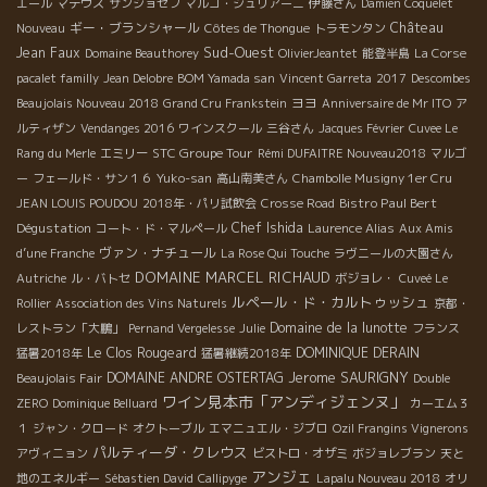
エール
マテウス
サンジョゼフ
マルコ・ジュリアーニ
伊藤さん
Damien Coquelet
ギー・ブランシャール
Château
Nouveau
Côtes de Thongue
トラモンタン
Sud-Ouest
Jean Faux
Domaine Beauthorey
OlivierJeantet
能登半島
La Corse
pacalet familly
Jean Delobre
BOM Yamada san
Vincent Garreta
2017
Descombes
ヨヨ
Beaujolais Nouveau 2018
Grand Cru Frankstein
Anniversaire de Mr ITO
ア
ルティザン
Vendanges 2016
ワインスクール
三谷さん
Jacques Février
Cuvee Le
STC Groupe Tour
Rang du Merle
エミリー
Rémi DUFAITRE Nouveau2018
マルゴ
ー
フェールド・サン１６
Yuko-san
高山南美さん
Chambolle Musigny 1er Cru
Bistro Paul Bert
JEAN LOUIS POUDOU
2018年・パリ試飲会
Crosse Road
Dégustation
Chef Ishida
コート・ド・マルペール
Laurence Alias
Aux Amis
ヴァン・ナチュール
d’une Franche
La Rose Qui Touche
ラヴニールの大園さん
DOMAINE MARCEL RICHAUD
Autriche
ル・バトセ
ボジョレ・
Cuveé Le
ルペール・ド・カルトゥッシュ
Rollier
Association des Vins Naturels
京都・
Domaine de la lunotte
レストラン「大鵬」
Pernand Vergelesse
Julie
フランス
Le Clos Rougeard
DOMINIQUE DERAIN
猛暑2018年
猛暑継続2018年
Jerome SAURIGNY
DOMAINE ANDRE OSTERTAG
Beaujolais Fair
Double
ワイン見本市「アンディジェンヌ」
ZERO
Dominique Belluard
カーエム３
１
ジャン・クロード
オクトーブル
エマニュエル・ジブロ
Ozil Frangins Vignerons
パルティーダ・クレウス
アヴィニョン
ビストロ・オザミ
ボジョレブラン
天と
アンジェ
地のエネルギー
Sébastien David
Callipyge
Lapalu Nouveau 2018
オリ