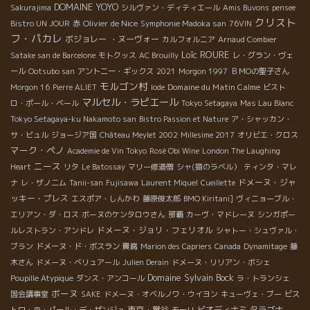
DOMAINE YOYO
Sakurajima
シルヴァン・ディティエール
Amis Buvons
pensee
クリスト
Olivier de Nice
Bistro UN JOUR
赤
Symphonie Madoka san
76VIN
フ・パカレ
ボジョレー ・ヌーヴォー
カルフォルニア
Arnaud Combier
Loïc ROURE
Satake san de Barcelone
モトクッス
AC Brouilly
レ・グラン・ヴェ
ール
Ootsubo san
アントニー・ギックス
2021
Morgon 1997
ＢＭОの聖子さん
モルゴン村
Domaine du Matin Calme
Morgon 16
Pierre ALIET
Iode
ビスト
マルセル・ラピエール
ロ・ポール・ベール
Tokyo Setagaya
Mas Lau Blanc
Tokyo Setagaya-ku Nakamoto san
Bistro Passion et Nature
ア・シャッカン・
サ・ビュル
ジョージア国
Château Meylet 2002
Millesime 2017
オリビエ・クロス
マーク・ペノ
Academie de Vin Tokyo
Rosé Obi Wine
London The Laughing
ニース
Heart
リタ
Le Batossay
マリー修道僧
シャ(猫のラベル）
ティンタ・マレ
ドメーヌ・ジャ
ナ
レ・ザノ二ム
Tanii-san
Fujisawa
Laurent Miquel
Cueillette
ッキー・プレス
エスポア・しんかわ
藤原俊太郎
BMO Kiritani]
ヴィニョーブル・
エリアン・ダ・ロス
ボーヌのケンタロウさん
那覇
カーヴ・マドレーヌ
シンガポー
ドメーヌ・ジョリ・フェリオル
ルレストラン・アンドレ
シャトー・シュヴァル・
ブラン
ドメーヌ・ド・ボスラン
貴腐
Marion des Capriers
Canada
Dynamitage
藤
木さん
ドメーヌ・ベリュアール
Julien Derain
ドメーヌ・リリアン・ボシェ
Domaine Sylvain Bock
Poupille Atypique
ダンス・アンコール
ラ・トランシェ
ボーヌ
国会議事堂
SAKE
ドメーヌ・オベルノワ・ウイヨン
キューヴェ・ブー
ビス
東京・鴬谷
ビオディナミ
タラゴナ
トロ・ラ・パール・デ・ザンジュ
モーリ