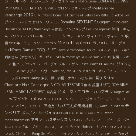
ラ・トルトゥーガ
ムーラン・ナ・ヴォン
Paris Notre Dame
L'OPERA DES VINS
DOMAINE LES HAUTES TERRES
サロン・ビオ・トップ
Méditerranée
vendange 2019
El Rumbero
Domaine Etienne et Sébastien Riffault
Yokosuka
Domaine SEXTANT
Sakagami Hino-san
プイイ・フィッセ
サロン・リレエル
岩田コキさ
Hermitage
ALLIQ
Nara Seiya
自然派ワインショップ
Les Rossignoux
ん
ニューヨーク
ブリュノ・シュレール
カリニャン・ヴィエイユ・ヴィーニュ
収
Marcel Lapierre
ラフォレ・ヌーヴォー
穫2018年・ドミニック・ドゥラン
18
Nîmes
Damien COQUELET
Isabelle
Yamadaya Tours
ドメーヌ・ド・レキュ
岩田さん（岩ちゃん）
ガラピア
ESPOA Yorozuya Yukiko san
2018年収穫・レオ
ジュンさ
ニス
北アルデッシュ
レ・ガニヴェ
ジル・アザム
Restaurant KITANOSE
ん
Sakurajima 2016
ニースのオリヴィエ
パヴロ
アメリカ・オレゴン
フランソ
Bistro
ワ・リボ
Lionel Gauby
東京・世田谷区・ナカモトさん
神田祭り
Catalogne
Chambre Noir
NICOLAS TESTARD
銀座オザミ
DOMAINE
熊本
ドメーヌ・ニコラ・カルマラン
JEAN-MARC LAFOREST
宮古島
Kagami de
プイイヒュメ
BAPTISTE COUSIN
Jura
バー・ア・ヴァン「ア・ボワール・エ・
モ
カタロニア地方
サカガミ社の高橋社長
ア・マンジェ」
Fujiwara Shuntaro
ンペリエ
ポンポン・ルージュ
BODEGUILLA DE AL LADO
Paul Reder
アラン・カステックス
Montmartre Bis
クリスト・パカレ
フー・デュ・ボージョ
Jean-Pierre Robinot
レストラン「ル・プチ・コメルス」
カプリエのマリオン
レ
Château Poupille
サンフォニーのまど
ンヌ村
ビストロ・サンマルタン
パカレ