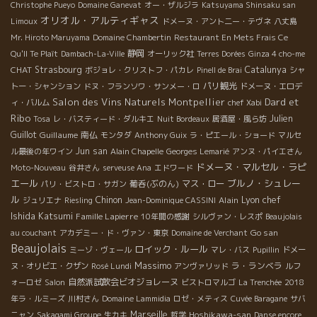
Christophe Pueyo
Domaine Ganevat
オー・ザルジラ
Katsuyama Shinsaku san
オリオル・アルティギャス
Limoux
ドメーヌ・アント二ー・テヴネ
八丈島
Mr. Hiroto Maruyama
Domaine Chambertin
Restaurant En Mets Frais Ce
静岡
Qu'Il Te Plaît
Dambach-La-Ville
オーリック社
Terres Dorées
Ginza 4 cho-me
CHAT
Strasbourg
Catalunya
ボジョレ・クリストフ・パカレ
Pinell de Brai
シャ
パリ観光
トー・シャンション
ドヌ・フランソワ・サンメー・ロ
ドメーヌ・エロデ
Salon des Vins Naturels Montpellier
Dard et
ィ・バルム
chef Xabi
Ribo
Julien
Tosa
レ・バスティード・ダルキエ
Nuit Bordeaux
居酒屋・風ら坊
Guillot
Guillaume
南仏
モンタダ
Anthony Guix
ラ・ピエール・ショード
マルセ
Jun san
ル最後の年ワイン
Alain Chapelle
Georges Lemarié
アンヌ・パイエさん
ドメーヌ・マルセル・ラピ
Moto-Nouveau
谷井さん
serveuse Ana
エドワード
エール
ブルノ・シュレー
葡呑(ぶのん)
マス・ロー
パリ・ビストロ・サガン
ル
Lyon chef
Chinon
Alain
ジュリエナ
Riesling
Jean-Dominique CASSINI
Ishida Katsumi
Famille Lapierre
10年間の感謝
シルヴァン・レスポ
Beaujolais
Go san
au couchant
アカデミー・ド・ヴァン・東京
Domaine de Verchant
Beaujolais
ロイック・ルール
ミーゾ・ヴェール
マレ・バス
Pupillin
ドメー
Massimo
ラ・ランベラ
ヌ・オリビエ・クザン
Rosé Lundi
アンヴァリッド
ルフ
自然派試飲会ビオジョレーヌ
ォーロゼ
Salon
ビストロマルゴ
La Trenchée
2018
年ラ・ルミーズ
川村さん
Domaine Lammidia
ロゼ・メティス
Cuvée Baragane
サバ
Marseille
Hoshikawa-san
ニャン
Sakagami Groupe
生カキ
哲学
Danse encore