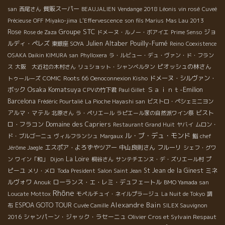
質販スーパー
san
西尾さん
BEAUJALIEN
Vendange 2018 Léonis
vin rosé
Cuveé
Précieuse
OFF
Miyako-jima
L'Effervescence
son fils Marius
Mas Lau 2013
Groupe STC
Rose
ジョ
Rose de Zaza
ドメーヌ・ルノー・ボアイエ
Prime Senso
Julien Altaber
Pouilly-Fumé
ルディ・ペレズ
東銀座 SOYA
Reino
Coexistence
OSAKA Daikin KIMURA san
Phylloxera
ラ・ルビュー・デュ・ヴァン・ド・フラン
ピオッシュの林さん
ス
大阪 大近社の木村さん
リュショット・シャンベルタン
Roots 66
ドメーヌ・シルヴァン・
トゥールーズ
COMIC
Oenoconnexion Kisho
Osaka Komatsuya
Ｓａｉｎｔ-Emilion
ボック
CPVの竹下君
Paul Gillet
Barcelona
Frédéric Pourtalié
La Pioche Hayashi san
ビストロ・ペシェミニヨン
アルマ・マテル
ビスト
北原さん
ラ・ペリエール
ラピエール家の自然派ワイン祭
ロ・フラコン
Domaine des Capriers
Restaurant Grand Huit
ヤバイ
ムロン・
ル・ブ・デュ・モンド
ド・ブルゴーニュ
ヴィルフランシュ
Margaux
鮨
chef
エスポア・よろずやツアー
中山良則さん
フルーリ
Jérôme Jaegle
シェフ・グワ
La Loire
プ
ン
ワイン「和」
Dijon
桐谷さん
サンテチエンヌ・デ・ズリエール村
ピーユ
St Jean de la Ginest
ミネ
メリ・メロ
Toda President
Salon Saint Jean
ルヴォワ
ローランス・エ・レミ・デュフェートル
Anouk
BMO Yamada san
Rhône
Loucate
Mottox
モペルチュイ・ネイルプラージュ
La Nuit de Tokyo
調
Alexandre Bain
ESPOA GOTO TOUR
布
Cuvée Camille
SILEX Sauvignon
シャンパーン・ジャック・ラセーニュ
Olivier Cros et Sylvain Respaut
2016