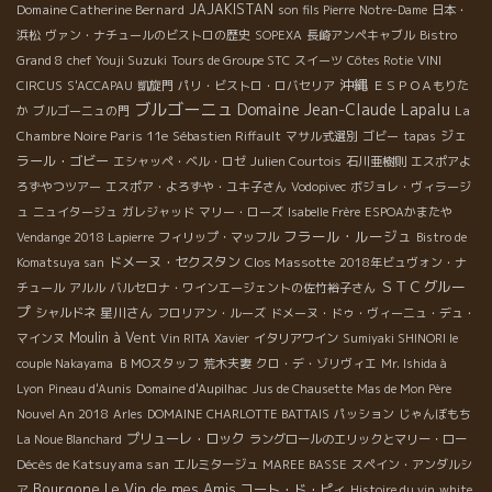
Domaine Catherine Bernard
JAJAKISTAN
son fils Pierre
Notre-Dame
日本・
浜松
ヴァン・ナチュールのビストロの歴史
SOPEXA
長崎アンペキャブル
Bistro
Grand 8
chef Youji Suzuki
Tours de Groupe STC
スイーツ
Côtes Rotie
VINI
沖縄
CIRCUS
S'ACCAPAU
凱旋門
パリ・ビストロ・ロバセリア
ＥＳＰＯＡもりた
ブルゴーニュ
Domaine Jean-Claude Lapalu
La
か
ブルゴーニュの門
Chambre Noire Paris 11e
ジェ
Sébastien Riffault
マサル式選別
ゴビー
tapas
ラール・ゴビー
エシャッペ・ベル・ロゼ
Julien Courtois
石川亜樹則
エスポアよ
ろずやつツアー
エスポア・よろずや・ユキ子さん
Vodopivec
ボジョレ・ヴィラージ
ュ
ニュイタージュ
ガレジャッド
マリー・ローズ
Isabelle Frère
ESPOAかまたや
フラール・ルージュ
Vendange 2018 Lapierre
フィリップ・マッフル
Bistro de
ドメーヌ・セクスタン
Clos Massotte
Komatsuya san
2018年ビュヴォン・ナ
ＳＴＣグルー
チュール
アルル
バルセロナ・ワインエージェントの佐竹裕子さん
プ
星川さん
シャルドネ
フロリアン・ルーズ
ドメーヌ・ドゥ・ヴィーニュ・デュ・
Moulin à Vent
マインヌ
Vin RITA
Xavier
イタリアワイン
Sumiyaki SHINORI le
couple Nakayama
ＢＭОスタッフ
荒木夫妻
クロ・デ・ゾリヴィエ
Mr. Ishida à
Lyon
Pineau d'Aunis
Domaine d'Aupilhac
Jus de Chausette
Mas de Mon Père
Nouvel An 2018
Arles
DOMAINE CHARLOTTE BATTAIS
パッション
じゃんぼもち
プリューレ・ロック
La Noue Blanchard
ラングロールのエリックとマリー・ロー
Décès de Katsuyama san
エルミタージュ
MAREE BASSE
スペイン・アンダルシ
Bourgone
Le Vin de mes Amis
コート・ド・ピィ
ア
Histoire du vin
white