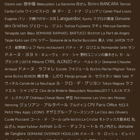
地中海
Bistro BIANCARA
Ozono san
Beeaujolais
La Garonne
丹さん
Terroir
Paul Louis
Carbo Culte
ワインビストロ・俊
ギー・エ・トマ・ジュリアン
Camel
Languedoc
Eugene
Domaine
パリ・夕焼けのセーヌ河
Kyoto
マグロの漁港
des Griottes
ジェローム・ジュレ
Yukiya Fujiwara
マチュ
Maruya Gardens
Yanagida san
Beau
DOMAINE RAPHAEL BARTUCCI
Bistrot La Part de Anges
Taipei Kato san
CPV ツアー
Domaine de la Roche Buissière
美人
VINI JAPON
ウグ
イス・紺野真シェフ
Paris restaurant
パティ・デ・ロジエル
Normandie
Sete
サン
ドメーヌ・ヨヨ
ラ・キューヴェ・ドゥ・シャ
野村ユニソンの藤木さん
セ・ル・
CYRIL ALONZO
プランタン2016
Mélanie
ヤン・ベルトラン
Domaine Chaume
ドメーヌ・ラフォレ
Arnaud
Eyrolle
フォジェール
Bistro Peche Mignon
Tokyo
焼き鳥・しのり
wine Bistro BUNON
Margo groupe
ル・セクスタン
Wabi Sabi
ア
ル・クロ・デ・グリヨン
ラフ
ヴィタル
Carole de La Nautique
Tokyo Nagoya
ァエル・シャンピエ
Clos de la Briderie
Beaujolais Nouveau2017
S.A.I.N
マス・
ド・レスカリダ
Château Cheval Blanc
伊豆
Patrimoine
Les Vins des Moines
ジュリアン・アルタベール
CPV Paris Office
Henning
ブルグイユ
セロス
オザミグループ
Petit Max
Apps
LEONIS
リースリング
Le Clos des Oliviers
丸
Cuvée Plussard
コート・ド・フール
café-bistro Le Cristal
モトクッス大阪本社
レミー・デュフェートル
domaine
山さん
Importateur AVENIR
竹ノ内さん
de l'anglore
DOMAINE OVERNOY HOUILLON
ドメーヌ・ラ・ロッシュ・ビュイシ