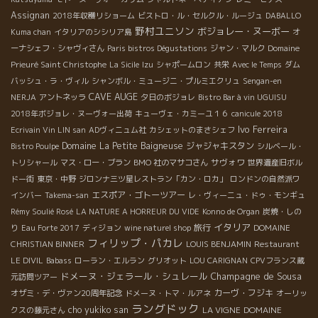
Assignan
2018年収穫リショーム
ビストロ・ル・セルクル・ルージュ
DABALLO
野村ユニソン
ボジョレー・ヌーボー
Kuma chan
イタリアのシシリア島
オ
ーナシェフ・シャヴィさん
Paris bistros Dégustations
ジャン・マルク
Domaine
Prieuré Saint Christophe
La Sicile
Izu
シャポームロン
共栄
Avec le Temps
ダム
バッシュ・ラ・ヴィル
シャンボル・ミュージニ・プルミエクリュ
Sengan-en
CAVE AUGE
NERJA
アントネッラ
夕日のボジョレ
Bistro Bar à vin UGUISU
2018年ボジョレ・ヌーヴォー出荷
キューヴェ・カミーユ１６
canicule 2018
Ivo Ferreira
Ecrivain Vin LIN san
ADヴィニュム社
カシェットのまさシェフ
Domaine La Petite Baigneuse
ジャジャキスタン
Bistro Poulpe
シルベール・
サヴォワ
トリシャール
マス・ロー・ブラン
BMO 社のマサコさん
世界遺産旧ボル
ドー街
東京・中野
ジロンナ三ツ星レストラン「カン・ロカ」
ロンドンの自然派ワ
エスポア・ゴトーツアー
インバー
Takema-san
レ・ヴィーニュ・ドゥ・モンギュ
Rémy Soulié Rosé
LA NATURE A HORREUR DU VIDE
Konno de Organ
炭焼・しの
イタリア
旅行
り
Eau Forte 2017
ディジョン
wine naturel shop
DOMAINE
フィリップ・パカレ
CHRISTIAN BINNER
LOUIS BENJAMIN
Restaurant
LE DIVIL
Babass
ローラン・エルラン
グリオット
LOU CARIGNAN
CPVフランス蔵
ドメーヌ・ジェラール・シュレール
Champagne de Sousa
元訪問ツアー
カーヴ・フジキ
オザミ・デ・ヴァン20周年記念
ドメーヌ・トマ・ルアネ
オーリッ
ラングドック
cho yukiko san
LA VIGNE
DOMAINE
クスの藤元さん