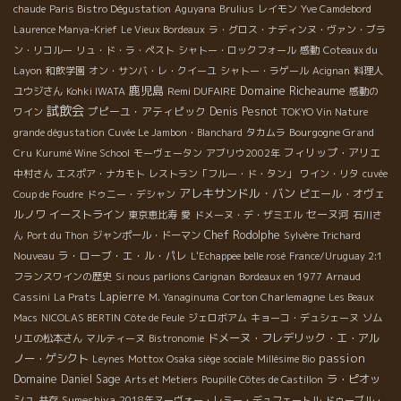
chaude
Paris Bistro Dégustation
Aguyana
Brulius
レイモン
Yve Camdebord
Laurence Manya-Krief
Le Vieux Bordeaux
ラ・グロス・ナディンヌ・ヴァン・ブラ
ン・リコルー
リュ・ド・ラ・ペスト
シャトー・ロックフォール
感動
Coteaux du
Layon
和飲学園
オン・サンバ・レ・クイーユ
シャトー・ラゲール
Acignan
料理人
鹿児島
Domaine Richeaume
Remi DUFAIRE
ユウジさん
Kohki IWATA
感動の
試飲会
プピーユ・アティピック
Denis Pesnot
ワイン
TOKYO Vin Nature
Bourgogne Grand
grande dégustation
Cuvée Le Jambon・Blanchard
タカムラ
Cru
フィリップ・アリエ
Kurumé Wine School
モーヴェータン
アブリウ2002年
中村さん
エスポア・ナカモト
レストラン「フルー・ド・タン」
ワイン・リタ
cuvée
アレキサンドル・バン
ピエール・オヴェ
Coup de Foudre
ドゥニー・デシャン
ルノワ
イーストライン
セーヌ河
東京恵比寿
愛
ドメーヌ・デ・ザミエル
石川さ
Chef Rodolphe
ん
Port du Thon
ジャンポール・ドーマン
Sylvère Trichard
ラ・ローブ・エ・ル・パレ
Nouveau
L'Echappee belle rosé
France/Uruguay 2:1
フランスワインの歴史
Si nous parlions Carignan
Bordeaux en 1977
Arnaud
Lapierre
Corton Charlemagne
Cassini
La Prats
M. Yanaginuma
Les Beaux
Macs
NICOLAS BERTIN
Côte de Feule
ジェロボアム
キョーコ・デュシェーヌ
ソム
ドメーヌ・フレデリック・エ・アル
リエの松本さん
マルティーヌ
Bistronomie
passion
ノー・ゲシクト
Leynes
Mottox Osaka siège sociale
Millésime Bio
Domaine Daniel Sage
ラ・ピオッ
Arts et Metiers
Poupille Côtes de Castillon
シュ
Sumeshiya
共存
2018年ヌーヴォー・レミー・デュフェートル
ドゥーブル・