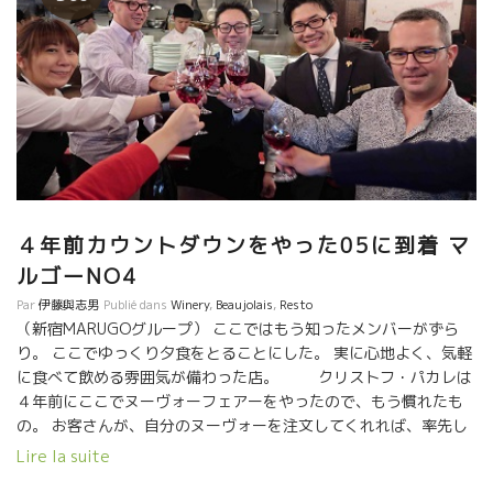
４年前カウントダウンをやった05に到着 マ
ルゴーNO4
Par
伊藤與志男
Publié dans
Winery
,
Beaujolais
,
Resto
（新宿MARUGOグループ） ここではもう知ったメンバーがずら
り。 ここでゆっくり夕食をとることにした。 実に心地よく、気軽
に食べて飲める雰囲気が備わった店。 クリストフ・パカレは
４年前にここでヌーヴォーフェアーをやったので、もう慣れたも
の。 お客さんが、自分のヌーヴォーを注文してくれれば、率先し
てサーヴィスしにお客さんのテーブルに行くクリストフ。
Lire la suite
後は、私達も色んなヌーヴォーとマルゴを楽しみました。 楽