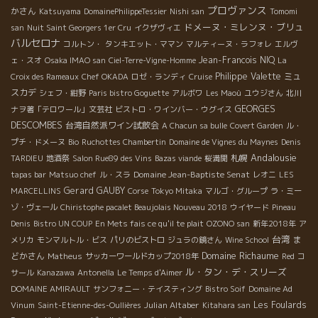
プロヴァンス
かさん
Katsuyama
DomainePhilippeTessier
Nishi san
Tomomi
ドメーヌ・ミレンヌ・ブリュ
san
Nuit Saint Georgers 1er Cru
イクザヴィエ
バルセロナ
コルトン・
タンキエット・ママン
マルティーヌ・ラフォレ
エルヴ
Jean-Francois NIQ
ェ・スオ
Osaka IMAO san
Ciel-Terre-Vigne-Homme
La
Philippe Valette
ミュ
Croix des Rameaux
Chef OKADA
ロゼ・ランディ
Cruise
スカデ
シェフ・紺野
Paris bistro Goguette
アルボワ
Les Maoù
ユウジさん
北川
GEORGES
ナヲ著「テロワール」文芸社
ビストロ・ワインバー・ウグイス
DESCOMBES
台湾自然派ワイン試飲会
A Chacun sa bulle
Covert Garden
ル・
プチ・ドメーヌ
Bio
Ruchottes Chambertin
Domaine de Vignes du Maynes
Denis
Andalousie
札幌
TARDIEU
地酒祭
Salon Rue89 des Vins
Bazas viande
桜満開
Domaine Jean-Baptiste Senat
tapas bar
Matsuo chef
ル・スラ
レオニ
LES
Gerard GAUBY
MARCELLINS
Corse
Tokyo Mitaka
マルゴ・グループ
ラ・ミー
ゾ・ヴェール
Chiristophe pacalet Beaujolais Nouveau 2018
ウイヤード
Pineau
Denis
Bistro UN COUP
En Mets fais ce qu'il te plait
OZONO san
新年2018年
ア
台湾
ま
メリカ
モンマルトル・ビス
パリのビストロ
ジュラの鏡さん
Wine School
Domaine Richaume
どかさん
Matheus
サッカーワールドカップ2018年
Red
コ
ル・タン・デ・スリーズ
サール
Kanazawa
Antonella
Le Temps d'Aimer
DOMAINE AMIRAULT
サンフォニー・テイスティング
Bistro Soif
Domaine Ad
Julian Altaber
Les Foulards
Vinum
Saint-Etienne-des-Oullières
Kitahara san