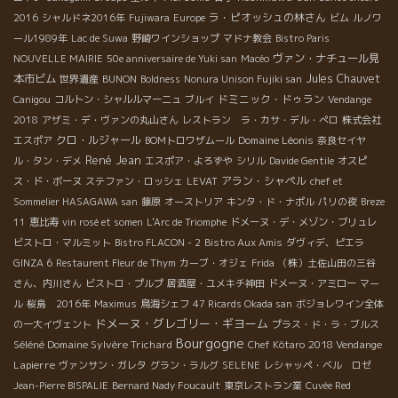
ラ・ピオッシュの林さん
2016
シャルドネ2016年
Fujiwara
Europe
ビム
ルノワ
ール1989年
Lac de Suwa
野崎ワインショップ
マドナ教会
Bistro Paris
ヴァン・ナチュール見
NOUVELLE MAIRIE
50e anniversaire de Yuki san
Macéo
本市ビム
Jules Chauvet
世界遺産
BUNON
Boldness
Nonura Unison Fujiki san
ドミニック・ドゥラン
Canigou
コルトン・シャルルマーニュ
ブルイ
Vendange
2018
アザミ・デ・ヴァンの丸山さん
レストラン ラ・カサ・デル・ぺロ
株式会社
クロ・ルジャール
Domaine Léonis
エスポア
BOMトロワザムール
奈良セイヤ
René Jean
ル・タン・デメ
エスポア・よろずや
シリル
Davide Gentile
オスピ
アラン・シャペル
ス・ド・ボーヌ
ステファン・ロッシェ
LEVAT
chef et
Sommelier HASAGAWA san
藤原
オーストリア
キンタ・ド・ナポル
パリの夜
Breze
11
恵比寿
vin rosé et somen
L'Arc de Triomphe
ドメーヌ・デ・メゾン・ブリュレ
ビストロ・マルミット
Bistro FLACON - 2
Bistro Aux Amis
ダヴィデ、ピエラ
GINZA 6
Restaurent Fleur de Thym
カーブ・オジェ
Frida
（株）土佐山田の三谷
さん、内川さん
ビストロ・プルプ
居酒屋・ユメキチ神田
ドメーヌ・アミロー
マー
ル
桜島 2016年
Maximus
鳥海シェフ
47 Ricards Okada san
ボジョレワイン全体
ドメーヌ・グレゴリー・ギヨーム
の一大イヴェント
プラス・ド・ラ・ブルス
Bourgogne
Séléné Domaine Sylvère Trichard
2018 Vendange
Chef Kôtaro
Lapierre
ヴァンサン・ガレタ
グラン・ラルグ
SELENE
レシャッペ・ベル ロゼ
Jean-Pierre BISPALIE
Bernard Nady Foucault
東京レストラン業
Cuvée Red