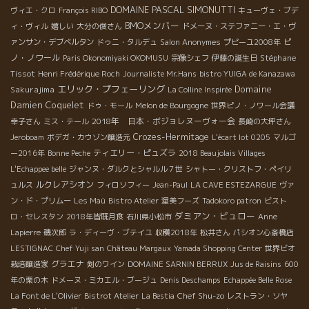
DOMAINE PASCAL SIMONUTTI
ヴィエ・クロ
François RIBO
キューヴェ・ブデ
BMOメンバー
ィ・ヴィル
嬉しい
大分の俊さん
ドメーヌ・ステファニー・エ・ヴ
ピ
ァンサン・デブベルタン
ドゥニ・タルデュ
Salon Anonymes
プピーユ2008年
ノ・ノワール
Stéphane
Paris Okonomiyaki OKOMUSU
宗像シェフ
伊藤の誕生日
Tissot
Henri Frédérique Roch
Journaliste Mr.Hans
bistro YUIGA de Kanazawa
エリック・プフェーリング
Domaine
Sakurajima
La Colline Inspirée
Damien Coquelet
ドゥ・モール
Melon de Bourgogne
世界ピノ・ノワール会議
2018年 日本・ボジョレヌーヴォー会
幸子さん
ミス・テール
長崎の大坪さん
Crozes-Hermitage
Jeroboam
ボデガ・カウゾン醸造元
L'écart lot 0205
マルゴ
ティエリー・ピュズラ
ー2016年
Bonne Peche
2018 Beaujolais Villages
L'Echappee belle
ジャンヌ・ダルクとシャルル７世
シャトー・クリストフ・ペイリ
ルクレアシオン
ュルス
フィロソフィー
Jean-Paul
LA CAVE ESTEZARGUE
ヴァ
ン・ド・プリムー
Les Maù
Bistro Atelier
渥美フーズ
Tadokoro patron
ビスト
ダミアン・ビュロー
ロ・セレスタン
2018年皆既月食
石川県小松市
Anne
Lapierre
磯次郎
ラ・ディーヴ・ブテイユ
収穫2018年
松井さん
パシオン心斎橋店
LESTIGNAC
Chef Yuji san
Château Margaux
Yamada Shopping Center
世界ビオ
グラエナ
栽培醸造家
剣のワイン
DOMAINE SARNIN BERRUX
Jus de Raisins
600
年の栗の木
ドメーヌ・ミカエル・ブージュ
Denis Deschamps
Echappée Belle Rose
Chef Shu-zo
La Font de L'Olivier
Bistrot Atelier
La Bestia
レストラン・ソヤ