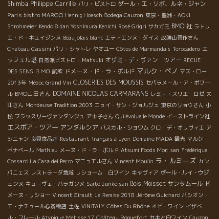
Philippe Carrille
Shimba
ダール・エ・リボ、ルネ・ジャン
パリ・ビストロ
Paris bistro MARGO
Hennig Hoesch
Bodega Cauzon
東京・豊洲・AOKI
BMO 社
Strohmeier
Kendo 8 dan Yoshimura Kenichi
Rosé Grigri
サカガミ
ラトリ
エ・ド・キュイジンヌ
Beaujolais blanc
エティエンヌ・ダイス
故勝山晋作さん
エ
Chateau Cassini
パリ・シャトレ
ヤオユー
Côtes de Marmandais
Torocadero
ッフェル塔
オザミ・デ・ヴァン ツアー
自然派ビストロ・Matsuki
RECUE
マルク・ぺノ
ドメーヌ・ド・ラ・ボルド
DES SENS
ＢＭО
試飲
マス・ロー
CLOSERIES DES MOUSSIS
2013年
Médoc Grand Vin
セパラメール・ア・ボワー
DOMAINE NICOLAS CARMARANS
BMO山田さん
ル
レミー・スリエ ロゼ
大
江さん
Mondeuse Tradition 2003
ニュイ・サン・ジョルジュ
東京のリョウさん
小
松
ブラッスリーヴァンダンジュ
アキ子さん
Qui évolue le Monde
イーストライン社
エスポア・ツアー
アンダルシア
パスカル・ショワム
クロ・デ・オリヴィエ
ア
シニャン
良質食品店
Restaurant français à Lyon
Domaine MADA
観光
マルク・
ぺナベール
Mathieu
メーヌ・ド・ラ・ボルド
Atsumi Foods Mori san
Frédérique
ラ・ルミーズ
Cossard
La Casa del Perro
マニュエルさん
Vincent Moulin
カン
パニェス
レストラーダ地域
リショーム 白ワイン
キャヴィア
ポール・ルイ・ウジ
Bois Moisset
サンタムール
ェンヌ
キューヴェ・バラガンヌ
Saito Junko san
ド
メーヌ・リショー
Vincent Girault
La Remise 2018
Jérôme Guichard
パシオン・
Côtes Du Rhône
エ・ナチュール心斎橋店
土佐
VINITALY
オビ・ワイン
イザベ
ル・フレール
Atypique
Metisse 17
Château Roquefort
カキと白ワイン
Cauzon