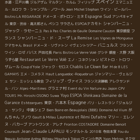
スペイン
水道・江戸川橋
ジルアザム
マルタン・カルム
フィリップ
エマニュエ
ル・ルロワ
ラ・シャンブル・ノワール
Jean Michel Stephan
ワイン・ビールバー
Espagne Sud
Bistro LA REGARADE
ドメーヌ・ポトロン・ミネ
アンペキャブ
ESPOAナカモト
シャンパーニュ・
ル
東京・渋谷・高太郎さん
ペシコ
サラさん
ジャック・ラセーニュ
フ
Pas à Pas
Charles de Gaulle
Domaine Cauzon
東京銀座
La Remise
シャンパーニュ・ド・スーザ
ランス
Les Vignes de Mongueux
バニュルス
クマちゃん
Brasil
ドメーヌ・リヴァトン
イヴェントツアー
フランス
ワイン・ロゼ
ババス
戸田社長
Paris Bistro Le Verre Volé
グシテ
銀座・大野
大阪
Restaurant Le Verre Volé
ビストロ・トロワ・
うずら屋
エノ・コネクション
ザムール
Chablis
Le Clown Bar
Coup d'folie
ジャック・セロス
M de B
LES
Haut Languedoc-Roquebrun
GAMAYS
エメ・コメラス
ジャンマリー・ヴェルジ
フィリップ・ヴァイス
ェ
サン・ミッシェル教会
フランス決勝戦
アレクサンド
グラエナ村
ル・バン
Alpes-Maritimes
Event du Vin Nature au Japon
CPV
Yoyo
ESPOA Shinkawa
Domaine de la
TOURS
Mr. Hiroshi OSONO
Suwa
Espagne
Garance
東京・六本木
Estézargues
パリ・レストラン「ジョルジ
中湊シェフ
Bien Boire en Beaujolais (BBB)
が
ュ・サンク」
Domaine Ad Vium
んちゃん
Laurence et Rémi Dufaitre
マリー・エレン
ブノワ
Gault & Millau
ヌ・バカーブ
アントワンヌ・アレナ
Fronton
COSTADORE
Domaine Benoit
Jean-Claude LAPALU
モンマルトル
Courault
2018年
寺田本家
Fou du
Beaujo
Antoine Aréna
Bâteau Mouche à Tokyo
ワイン小売店
Yvon Metras
オクセ