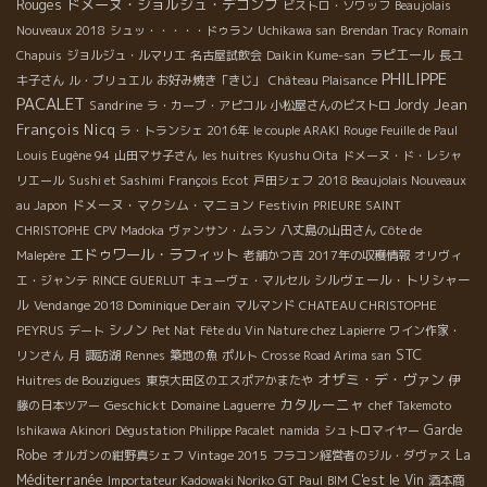
ドメーヌ・ジョルジュ・デコンブ
Rouges
ビストロ・ソワッフ
Beaujolais
Nouveaux 2018
シュッ・・・・・ドゥラン
Uchikawa san
Brendan Tracy
Romain
ラピエール
Chapuis
ジョルジュ・ルマリエ
名古屋試飲会
Daikin Kume-san
長ユ
PHILIPPE
キ子さん
ル・ブリュエル
お好み焼き「きじ」
Château Plaisance
PACALET
Jean
Sandrine
Jordy
ラ・カーブ・アピコル
小松屋さんのビストロ
François Nicq
ラ・トランシェ 2016年
le couple ARAKI
Rouge Feuille de Paul
Louis Eugène 94
山田マサ子さん
les huitres
Kyushu Oita
ドメーヌ・ド・レシャ
リエール
Sushi et Sashimi
François Ecot
戸田シェフ
2018 Beaujolais Nouveaux
ドメーヌ・マクシム・マニョン
Festivin
au Japon
PRIEURE SAINT
CHRISTOPHE
CPV Madoka
ヴァンサン・ムラン
八丈島の山田さん
Côte de
エドゥワール・ラフィット
Malepère
老舗かつ吉
2017年の収穫情報
オリヴィ
シルヴェール・トリシャー
エ・ジャンテ
RINCE GUERLUT
キューヴェ・マルセル
ル
Vendange 2018 Dominique Derain
マルマンド
CHATEAU CHRISTOPHE
シノン
PEYRUS
デート
Pet Nat
Fête du Vin Nature chez Lapierre
ワイン作家・
STC
リンさん
月
諏訪湖
Rennes
築地の魚
ポルト
Crosse Road Arima san
オザミ・デ・ヴァン
Huitres de Bouzigues
東京大田区のエスポアかまたや
伊
カタルーニャ
Geschickt
藤の日本ツアー
Domaine Laguerre
chef Takemoto
Garde
Ishikawa Akinori
Dégustation Philippe Pacalet
namida
シュトロマイヤー
Robe
La
オルガンの紺野真シェフ
Vintage 2015
フラコン経営者のジル・ダヴァス
Méditerranée
C'est le Vin
Importateur Kadowaki Noriko
GT
Paul
BIM
酒本商