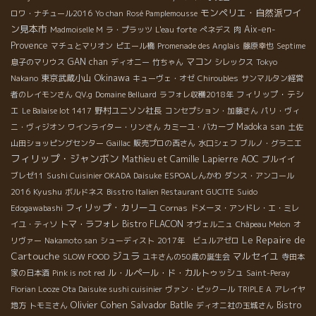
モンペリエ・自然派ワイ
ロワ・ナチュール2016
Yo chan
Rosé Pamplemousse
ン見本市
Aix-en-
Madmoiselle M
ラ・プラッツ
L'eau forte
ぺネデス
肉
Provence
マチュとマリオン
ピエール橋
Promenade des Anglais
藤原幸也
Septime
GAN chan
マコン
息子のマリウス
ディオニー
竹ちゃん
シレックス
Tokyo
Okinawa
東京武蔵小山
Nakano
キューヴェ・オゼ
Chiroubles
サンマルタン経営
フィリップ・テシ
者のレイモンさん
QV.g
Domaine Belluard
ラフォレ収穫2018年
エ
野村ユニソン社長
Le Balaise lot 1417
コンセプション・加藤さん
パリ・ヴィ
Madoka san
ニ・ヴィジオン
ワインライター・リンさん
カミーユ・バカーブ
土佐
山田ショッピングセンター
Gaillac
販売プロの西さん
水口シェフ
ブルノ・グラニエ
フィリップ・ジャンボン
Mathieu et Camille Lapierre
AOC
ブルイイ
ブレゼ11
Sushi Cuisinier OKADA Daisuke
ESPOAしんかわ
ダンス・アンコール
Kyushu
2016
ボルドネス
Bisstro Italien Restaurant GUCITE
Suido
フィリップ・カリーユ
Edogawabashi
Cornas
ドメーヌ・アンドレ・エ・ミレ
トマ・ラフォレ
Bistro FLACON
イユ・ティソ
オヴェルニュ
Châpeau Melon
オ
Le Repaire de
リヴァー
Nakamoto san
シューディスト
2017年 ビュルアゼロ
Cartouche
ジュラ
マルセイユ
SLOW FOOD
ユキさんの50歳の誕生会
寺田本
ル・ルペール・ド・カルトゥッシュ
家の日本酒
Pink is not red
Saint-Peray
Florian Looze
Ota Daisuke sushi cuisinier
ヴァン・ピックール
TRIPLE A
アレイヤ
Olivier Cohen
Salvador Batlle
Bistro
地方
トモミさん
ディオニ社の玉城さん