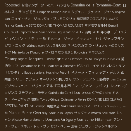
Roppongi
Domaine de la Romanée-Conti
日
台湾インポーターのバーバラさん
本レストランびそう
Coupe de Monde 2018
タヴェル・ヴァンタージュ15
Kojima
san
ニュイ・サン・ジョルジュ・プルミエクリュ
横浜緑区のエスポアしんかわ
France Canicule 37℃
DOMAINE THOMAS ROUANET
マドモワゼルＭ
Benoit
Courault
Importateur Symphonie Dégustation2017
有馬
2018年収穫・デコンブ
ビュヴォン・ナチュール
ジャンフラン
ドメーヌ・ジャン・バティスト・セナ
ソワ・ニック
Waingakuen
ソルスルリ2017
ベンスカブ
ラ・リュノットのクリス
トフ
Marie-lo de l'Anglore
フィロキセラ
B.B.B. Bojoloise
マキシムス
Champagne Jacques Lassaigne
菊
vin Octobre
Ooita
Tokyo Bunkyo ku
池シェフ
Domaine de la St-Jean de la Gineste
ビストロ・イタリアンレストラン
ドメーヌ・フィリップ・デルメ
西
「グシテ」
village Jasniers
Hoshino Resort
南部
クリュ・ボジョレ
オーリックの橋元さん
サン・シニアン
日仏商事
Les Clapas
アルザス見本市「レ・ヴァン・リベレ」
ボジョレフェアー
76ヴァン
レフェルヴ
Louforosé
ェソンス
ステファン・モラン
Quinta do Carril
CPVのKisho
ドメー
銀座
Tokyo Ginza
ヌ・ドーピヤック
Quinonero Pierre
DOMAINE LES CLAPAS
RESTAURANT
St Joseph
萬屋酒店
Nakamura san
シス・ピエ・シュール・テー
Maison Pierre Overnoy
Iwata Koki san
ル
Shizuoka Japon
サンジャン
カリニ
Domaine Grégory Guillaume
ャン
Alsace Humbrebrecht
Mitani-san
アン・
メ・フェ・スキル・トゥ・プレ
サン・ペレー
渋谷
ジュヴレ・シャンべルタン