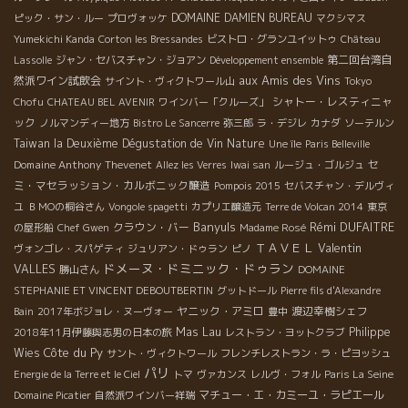
DOMAINE DAMIEN BUREAU
ピック・サン・ルー
プロヴォッケ
マクシマス
Yumekichi Kanda
Corton les Bressandes
ビストロ・グランユイットゥ
Château
第二回台湾自
Lassolle
ジャン・セバスチャン・ジョアン
Développement ensemble
aux Amis des Vins
然派ワイン試飲会
サイント・ヴィクトワール山
Tokyo
シャトー・レスティニャ
Chofu
CHATEAU BEL AVENIR
ワインバー「クルーズ」
ック
ノルマンディー地方
Bistro Le Sancerre
弥三郎
ラ・デジレ
カナダ
ソーテルン
Taiwan la Deuxième Dégustation de Vin Nature
Une île
Paris Belleville
Domaine Anthony Thevenet
セ
Allez les Verres
Iwai san
ルージュ・ゴルジュ
ミ・マセラッション・カルボニック醸造
Pompois 2015
セバスチャン・デルヴィ
ユ
ＢＭОの桐谷さん
Vongole spagetti
カプリエ醸造元
Terre de Volcan 2014
東京
Banyuls
Rémi DUFAITRE
クラウン・バー
の屋形船
Chef Gwen
Madame Rosé
ＴＡＶＥＬ
Valentin
ヴォンゴレ・スパゲティ
ジュリアン・ドゥラン
ピノ
ドメーヌ・ドミニック・ドゥラン
VALLES
勝山さん
DOMAINE
STEPHANIE ET VINCENT DEBOUTBERTIN
グットドール
Pierre fils d'Alexandre
ヤニック・アミロ
渡辺幸樹シェフ
Bain
2017年ボジョレ・ヌーヴォー
豊中
Mas Lau
Philippe
2018年11月伊藤與志男の日本の旅
レストラン・ヨットクラブ
Côte du Py
Wies
サント・ヴィクトワール
フレンチレストラン・ラ・ピヨッシュ
パリ
Energie de la Terre et le Ciel
トマ
ヴァカンス
レルヴ・フォル
Paris La Seine
マチュー・エ・カミーユ・ラピエール
Domaine Picatier
自然派ワインバー祥瑞