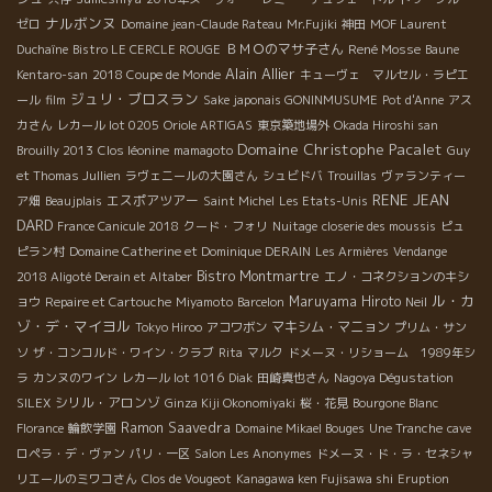
ナルボンヌ
ゼロ
Domaine jean-Claude Rateau
Mr.Fujiki
神田
MOF Laurent
ＢＭＯのマサ子さん
René Mosse
Duchaîne
Bistro LE CERCLE ROUGE
Baune
Alain Allier
Kentaro-san
2018 Coupe de Monde
キューヴェ マルセル・ラピエ
ジュリ・ブロスラン
ール
film
Sake japonais GONINMUSUME
Pot d'Anne
アス
カさん
レカール lot 0205
Oriole ARTIGAS
東京築地場外
Okada Hiroshi san
Domaine Christophe Pacalet
Brouilly 2013
Clos léonine
mamagoto
Guy
et Thomas Jullien
ラヴェニールの大園さん
シュビドバ
Trouillas
ヴァランティー
RENE JEAN
エスポアツアー
ア畑
Beaujplais
Saint Michel
Les Etats-Unis
DARD
France Canicule 2018
クード・フォリ
Nuitage
closerie des moussis
ピュ
ピラン村
Domaine Catherine et Dominique DERAIN
Les Armières
Vendange
Bistro Montmartre
2018 Aligoté Derain et Altaber
エノ・コネクションのキシ
ル・カ
Maruyama Hiroto
ョウ
Repaire et Cartouche
Miyamoto
Barcelon
Neil
ゾ・デ・マイヨル
マキシム・マニョン
Tokyo Hiroo
アコワボン
プリム・サン
ソ
ザ・コンコルド・ワイン・クラブ
Rita
マルク
ドメーヌ・リショーム 1989年シ
ラ
カンヌのワイン
レカール lot 1016
Diak
田崎真也さん
Nagoya Dégustation
シリル・アロンゾ
SILEX
Ginza Kiji Okonomiyaki
桜・花見
Bourgone Blanc
Ramon Saavedra
Florance
輪飲学園
Domaine Mikael Bouges
Une Tranche
cave
ロペラ・デ・ヴァン
パリ・一区
Salon Les Anonymes
ドメーヌ・ド・ラ・セネシャ
リエールのミワコさん
Clos de Vougeot
Kanagawa ken Fujisawa shi
Eruption