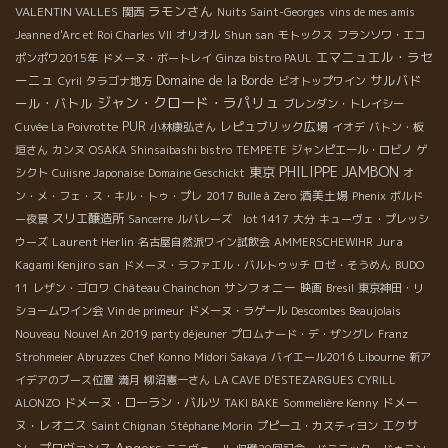
ラモンさん
VALENTIN VALLES
関西
Nuits Saint-Georges
vins de mes amis
Jeanne d'Arc et Roi Charles VII
オリオル
Shun san
モトックス
フランソワ・エコ
エマニュエル・ラセ
ポンポワ2015年
ドメーヌ・ボートレイ
Ginza bistro PAUL
ーニュ
サルバド
Domaine de la Borde
Cyril
タラゴナ地方
ビオトップワイン
ジャン・クロード・ラパリュ
ール・バトル
ブレンダン・トレイシー
PUR
レピュブリック広場
Cuvée La Poivrotte
小林康弘さん
イオデ
バトン・板
垣さん
カンヌ
OSAKA Shinsaibashi bistro
TEMPETE
ジャンピエール・ロビノ
ゲ
PHILIPPE JAMBON
東京
シクト
Cuiisne Japonaise
Domaine Geschickt
オ
酒美土場
ン・メ・フェ・ス・キル・トゥ・プレ
2017 Bulle à Zero
Phenix
ボルド
スリエ醸造所
ー夜景
Sancerre
ルバレーズ lot 1417
大分
キューヴェ・プレッシ
Laurent Herlin
Jura
ウーズ
名古屋自然派ワイン試飲会
AMMERSCHEWIHR
Kagami Kenjiro san
ドメーヌ・ラファエル・バルトゥッチ
ロゼ・そうめん
BUDO
サンフォニー
11
レザン・ゴロワ
Château Chainchon
映画
Bresil
東京神田・リ
ショームワイン会
Vin de primeur
ドメーヌ・ラゲール
Descombes Beaujolais
Nouveau
Nouvel An 2019 party déjeuner
プロムナード・デ・ザングレ
Franz
Strohmeier
Abruzzes
Chef Konno
Midori Sakaya
バイエール2016
Libourne
新ア
イデアのブース位置
満月
柳沼憲一さん
LA CAVE D’ESTEZARGUES
CYRILL
ドメーヌ・ローラン・バルツ
ドメー
ALONZO
TAKI BAKE
Sommelière Kenny
ヌ・レオニス
エクサ
Saint Chignan
Stéphane Morin
プピーユ・カスティヨン
Angers