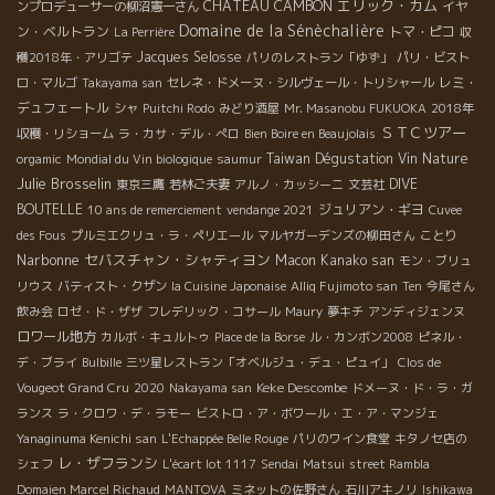
エリック・カム
CHÂTEAU CAMBON
イヤ
ンプロデューサーの柳沼憲一さん
Domaine de la Sénèchalière
ン・ベルトラン
トマ・ピコ
La Perrière
収
Jacques Selosse
穫2018年・アリゴテ
パリのレストラン「ゆず」
パリ・ビスト
レミ・
ロ・マルゴ
Takayama san
セレネ・ドメーヌ・シルヴェール・トリシャール
デュフェートル
シャ
Puitchi Rodo
みどり酒屋
Mr. Masanobu FUKUOKA
2018年
ＳＴＣツアー
収穫・リショーム
ラ・カサ・デル・ぺロ
Bien Boire en Beaujolais
Taiwan Dégustation Vin Nature
orgamic
Mondial du Vin biologique
saumur
Julie Brosselin
DIVE
東京三鷹
若林ご夫妻
アルノ・カッシーニ
文芸社
BOUTELLE
ジュリアン・ギヨ
10 ans de remerciement
vendange 2021
Cuvee
des Fous
プルミエクリュ・ラ・ペリエール
マルヤガーデンズの柳田さん
ことり
Narbonne
セバスチャン・シャティヨン
Macon
Kanako san
モン・ブリュ
リウス
バティスト・クザン
la Cuisine Japonaise
Alliq Fujimoto san
Ten
今尾さん
飲み会
ロゼ・ド・ザザ
フレデリック・コサール
Maury
夢キチ
アンディジェンヌ
ロワール地方
カルボ・キュルトゥ
Place de la Borse
ル・カンボン2008
ピネル・
デ・ブライ
Bulbille
三ツ星レストラン「オベルジュ・デュ・ピュイ」
Clos de
Keke Descombe
Vougeot Grand Cru
2020
Nakayama san
ドメーヌ・ド・ラ・ガ
ランス
ラ・クロワ・デ・ラモー
ビストロ・ア・ボワール・エ・ア・マンジェ
Yanaginuma Kenichi san
L'Echappée Belle Rouge
パリのワイン食堂
キタノセ店の
レ・ザフランシ
シェフ
L'écart lot 1117
Sendai
Matsui
street Rambla
Domaien Marcel Richaud
MANTOVA
ミネットの佐野さん
石川アキノリ
Ishikawa