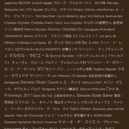
japonais BISSOH
Sumoll cépage
クローズ・エルミタージュ 2016年
Marugo
Nakajima san
CPV équipe
ミレジム・ビオ
Vin Picoeur
Abriou
chardonnay
ル・ｒ
タン・デメ
サンソー
Tom Gauthier
Les 4 éléments pour Vin Nature
Avenue des
Champs-Elysées
Château Puech-Haut
Aux Argillas
オルガンの紺野さん
自然派
Pierre Nicolas
Gevrey-Chambertin
Sakagami Président
ワイン見本市
TAKAHASHI
Abrieu
ビストロ・フラコン2号店
ミレジム２０１７
Les gens de
Bar à vins
Métiers
Château Lestignac
ポ・ダンヌ
ガロンヌ河
コート・ド・レ
GOTO Akiko
イヨン
Bistro MARMITE
京橋ランチ
ワインバー・ヴィノヴェリータ
マルセル・ラピエ－ル
ス
Bistrot Parcelles
イタリアンレストラン「サッカパ
ウ」
キューヴェ・カミーユ
ぺルナン・ヴェルジュレス村
ワインバー・ア・ボワー
ボジョレー
Hughes Beguet
ラモ
ル・エ・ア・マンジェ
パリ・ノートルダム寺院
ン・サヴェドラ
サンドリーヌ
Les Prémices 16
Galapia
台北在住の加藤さん
Domaine Olivier Cousin
レミ・スリエ
kanagawa
Uemura cherf
メゾン・ピエ
C'est le
ール・オヴェルノ
パルク
Taragona
カウゾン醸造元
Selosse Millesime
Printemps 2017
Domaine Elodie Balme
Salon Bio Top
上田あゆみさん
東京・
ビストロ・レ・キャノン
世田谷
南仏モンペイル
レイヨン川
キューヴェ・ウッシ
Saint-Amour
Domaine jean michel
ュ・クーザン
ボデグイジャ・デ・ラル・ラド
alquier
Mas de l'Escarida
シェフ・リョウさん
世を動かす人
KOMEZAWA
ドメーヌ・デ・スリエ
Domaine Vacheron
Bistrot VIvienne
ラ・プラツ
Feu
Katsuyama
モト・ヌーヴォー
カリム
シャルドネ・ペティアン
レミ・セデス