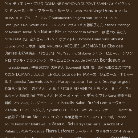
Mer
DOMAINE RAYMOND DUPONT FAHN
ティエリー・プゼラ
ヴォドピヴェッ
ドメーヌ・デ・フラール・ルージュ
Domaine du
ク
Jean-Marie Vergé
possible
ブラーヴ・マルゴ
Nakaminato Shigeru san
Pic Saint Loup
Beeaujolais Nouveaux 2018
コンフィアンサ2016
斉藤順子さん
stands
Mariage
Vin Nature BIM
de Nomura Takaki
Le Monde de la Nature
山田屋の矢島さん
MONTADA
丸山宏人さん
フレンチ
ボナストレ
Domaine Emmanuel Giboulot
JACQUES LASSAIGNE
Le Clos des
Equipe BMO
日本酒 菊姫
VINEXPO
Jarres
お好み焼き「パセミア」
Mr. Yasuhiro Shibuya
ジャン・ピエール・クワン
Bordeaux
トロ
オジル・フランジャン・ヴィニュロン
le couple SAKATA
vin
伊藤與志男
和食
impressionnant
大園さん
Bourgeuil
石川県小松市のエスポアも
DOMAINE JOLLY FERRIOL
Côte de Py
りたか
ドメーヌ・ジェローム・ギシャー
Jean Foillard
Souvignargues
Shubidoba
ル
Aux Amis des Vins Maruyama
AD VINUM
竹富島・星のや・吉村さん
L'AUNIS ETOILE
土田
ドメーヌ・ド・ヴェ
ドメーヌ・デュ・ポッシブル
Sara
ルシャン
彫刻家の山下亮太さん
銀座三越
Salon L'irréel
Brouilly
Loïc
新館
フランス対ウルグアイ：２：１
ヌーヴォー
2020年
TF1
へニングさん
sylvain DITTIERES
Cuvée Bou
ステファニー・ルッセル
Château Aiguilloux
自然界
カプリエル醸造元
ナチュラルワイン
お肉
France
Le Grau du Roi
La Robe et le
Tours
President Ishikawa
Harrys Bar Paris
Palais
ESPOA Yorozuya
Pierre Laforest
テール・ド・ヴォルカン2014
Valérie
Kagoshima