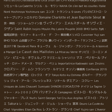
Paris bistro Chateaubriand
Oita Shun san
CPV Kikuchi Madoka
ソミュール
La Cadette
シリル・ル・モワン
NAHA
On s'en bat les couilles
Italie
Nord
Hoshinoya Yoshimura san
ユンヌ・トランシュ
9 caves
パリのビストロ・シ
Domaine Charlotte et Jean Baptiste Sénat
ャトーブリアン
トロカデロ
東
オリヴィエ・
ヴィヴィアン・エメルスダール
京・神田・リショームワイン会
クザン
Saint Aubin
Isojiro
Moulin Pey Labrie
Poupille 2008
BMO Saito
九州・
福岡試飲会・セミナー
キューヴェ・デ・フー
飯田橋メリメロ
Cuisinier Yuji san
BMO TOUR
山田屋ツアー
ブラジル
濃いワイン
インポーター「サンフォニー」試飲
会2017年
Davide et Piera
キューヴェ ル・ジャンボン・ブランシャール
A boire et
Le Casot des Mailloles
メ
a Manger
La Mise au Verre
オリビエ・コーエン
ゾン・ピエール・オヴェルノワ
マス・ぺリセール
マジエール
シャリバリ
プイ
ッチ・ロドー
ドメーヌ・サルナン・ベリュ
Importatrice Kadowaki san
Zinzins
クロズリー・デ・ムシ
フランソワ・ルマリエ
オリゾン事務局
Confianza 2016
自然派ワイン専門店・ロックス・オフ
Tokyo Koto-ku Oshima
ボルドー・グランク
ダミアン・コクレー
リュ
ジェイ・アール・フレッシュネス・リテール
Les
Uniques de Jules Chauvet
Sumiyaki SHINORI
ESPOAたけや
ドイツ
Le Tagine
シ
CPV パリオフィス
ビストロ・モンマルトル
ャトー・メレ２００２
Campagnes
ビストロ・アトリ
ジャッキー・プレス
Nuits Saint Georges 1er Cru Aux Argillas
エ
Sakura
宮本
レ・ジュニック・ド・ジュル・ショーヴェ
Douro
La Cuvée du
レストラン・グラン８
Chat
Vignobles Elian Da Ros
Chef Yujiro san
L'Avenir