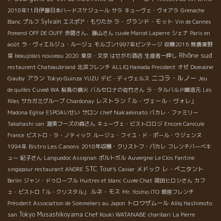
2018年11月伊藤日本ハードスケジュール
サラ
キューヴェ・ヴォアラ
Grenache
Sylvain
ラ・グランド・モット
Blanc
プルフ
エスポア・もりたか
Vin de Cannes
Pomerol
OFF DE OUFF
赤間さん、藤山さん
cuvée Marcel Lapierre
シェナ
Paris en
août
ラ・ヴィエルジュ・ルージュ
モルゴン1997年ビンテージ
収穫2016
無農薬野
Rhône sud
菜
beaujolais nouveau 2020
東京・文京
はせがわ酒店
生産者一押し
Domaine
restaurent Chateaubriand
北浜フレンチ
ALLIQ Hamada President
オゼ
ニコラ・ルノー
Gauby
アラン
YUZU
Tokyo Guinza
デビ・ディヴェルス
Jeu
de quilles
Cuveé WA
桜島の噴火
バルセロナの佐竹さん
ラ・タルバルド醸造元
Les
レストラン「ル・ヴェール・ヴォレ」
filles
サカガミグループ
Chardonay
chef Nakaminato
Madona Eglise
ESPOAいせい
サロン
パカレ・ファミリー
Takahashi san
渥美フーズの森さん
キューヴェ・ビストロロジ
Encore Canicule
France
ビストロ・ラ・ノティック
ルージュ・フイユ・ド・ポール・ウジェンヌ
Bistro Les Canons
1994年
2018年収穫・クリストフ・パカレ
フレンチバーベキ
ュー
紀子さん
Languedoc Assignan
ポルトガル
Auvergne
Le Clos Fantine
STC Tours
メドック
レ・ぺニタント
singapour restaurant ANDRE
Caviar
Berlin
ジャン・ドゥローブル
Huitres et blanc
Cuvée Chat
岡田ヒロシさん
カフ
ルネ・モス
ェ・ビストロ「ル・クリスタル」
Mr. Yoshio ITO
銀座フレンチ
トロワザムール
Président Association de Sommeliers au Japon
Alliq Hashimoto
Tokyo Musashikoyama
Chef Kouki WATANABE
san
charibari
La Pierre