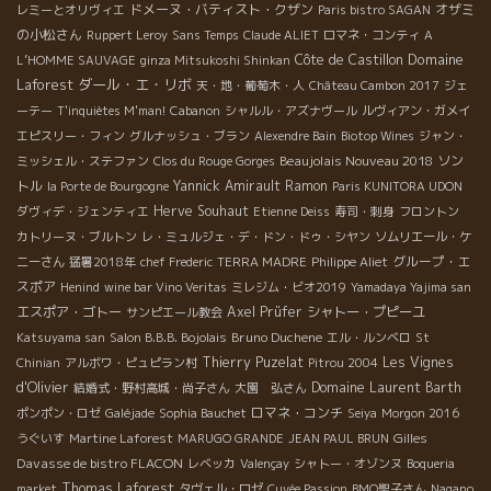
ドメーヌ・バティスト・クザン
オザミ
レミーとオリヴィエ
Paris bistro SAGAN
の小松さん
Ruppert Leroy
Sans Temps
Claude ALIET
ロマネ・コンティ
A
Domaine
Côte de Castillon
L’HOMME SAUVAGE
ginza Mitsukoshi Shinkan
Laforest
ダール・エ・リボ
天・地・葡萄木・人
Château Cambon 2017
ジェ
ーテー
T'inquiètes M'man!
Cabanon
シャルル・アズナヴール
ルヴィアン・ガメイ
エピスリー・フィン
グルナッシュ・ブラン
Alexendre Bain
Biotop Wines
ジャン・
Beaujolais Nouveau 2018
ソン
ミッシェル・ステファン
Clos du Rouge Gorges
トル
Yannick Amirault
Ramon
la Porte de Bourgogne
Paris KUNITORA UDON
Herve Souhaut
ダヴィデ・ジェンティエ
Etienne Deiss
寿司・刺身
フロントン
カトリーヌ・ブルトン
レ・ミュルジェ・デ・ドン・ドゥ・シヤン
ソムリエール・ケ
グループ・エ
ニーさん
猛暑2018年
chef Frederic
TERRA MADRE
Philippe Aliet
スポア
Henind
wine bar Vino Veritas
ミレジム・ビオ2019
Yamadaya Yajima san
エスポア・ゴトー
Axel Prüfer
シャトー・プピーユ
サンピエール教会
Bruno Duchene
Katsuyama san
Salon B.B.B. Bojolais
エル・ルンベロ
St
Thierry Puzelat
Les Vignes
Chinian
アルボワ・ピュピラン村
Pitrou 2004
d'Olivier
Domaine Laurent Barth
結婚式・野村高城・尚子さん
大園 弘さん
ロマネ・コンチ
ポンポン・ロゼ
Galéjade
Sophia Bauchet
Seiya
Morgon 2016
Gilles
うぐいす
Martine Laforest
MARUGO GRANDE
JEAN PAUL BRUN
Davasse de bistro FLACON
レベッカ
Valençay
シャトー・オゾンヌ
Boqueria
Thomas Laforest
market
タヴェル・ロゼ
Cuvée Passion
BMO聖子さん
Nagano