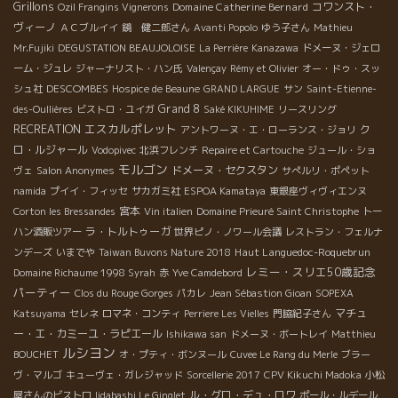
Grillons
Domaine Catherine Bernard
コワンスト・
Ozil Frangins Vignerons
ヴィーノ
ＡＣブルイイ
鏡 健二郎さん
Avanti Popolo
ゆう子さん
Mathieu
Mr.Fujiki
DEGUSTATION BEAUJOLOISE
La Perrière
Kanazawa
ドメーヌ・ジェロ
ーム・ジュレ
ジャーナリスト・ハン氏
Valençay
Rémy et Olivier
オー・ドゥ・スッ
DESCOMBES
シュ社
Hospice de Beaune
GRAND LARGUE
サン
Saint-Etienne-
Grand 8
des-Oullières
ビストロ・ユイガ
Saké KIKUHIME
リースリング
エスカルポレット
RECREATION
ク
アントワーヌ・エ・ローランス・ジョリ
ロ・ルジャール
Vodopivec
北浜フレンチ
Repaire et Cartouche
ジュール・ショ
モルゴン
ドメーヌ・セクスタン
ヴェ
Salon Anonymes
サぺルリ・ポペット
namida
プイイ・フィッセ
サカガミ社
ESPOA Kamataya
東銀座ヴィヴィエンヌ
宮本
Corton les Bressandes
Vin italien
Domaine Prieuré Saint Christophe
トー
ラ・トルトゥーガ
ハン酒販ツアー
世界ピノ・ノワール会議
レストラン・フェルナ
Haut Languedoc-Roquebrun
ンデーズ
いまでや
Taiwan Buvons Nature 2018
レミー・スリエ50歳記念
Domaine Richaume 1998 Syrah
赤
Yve Camdebord
パーティー
Clos du Rouge Gorges
パカレ
Jean Sébastion Gioan
SOPEXA
マチュ
Katsuyama
セレネ
ロマネ・コンティ
Perriere Les Vielles
門脇紀子さん
ー・エ・カミーユ・ラピエール
Ishikawa san
ドメーヌ・ボートレイ
Matthieu
ルシヨン
BOUCHET
オ・プティ・ボンヌール
Cuvee Le Rang du Merle
ブラー
ヴ・マルゴ
キューヴェ・ガレジャッド
Sorcellerie 2017
CPV Kikuchi Madoka
小松
ル・グロ・デュ・ロワ
屋さんのビストロ
Iidabashi Le Ginglet
ポール・ルデール