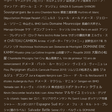
ーター・イーストライン社
パリ・カルチエラタン
自然派ワイン見本市
バー・ア・
ヴァン「ア・ボワール・エ・ア・マンジェ」
GINZA 6
Sumiyaki SHINORI
Souvignargues
Bar à vins Chambre Noire
銀座三越新館
Huitres et blanc
ドメーヌ・ジェロー
Dégustation Philippe Pacalet
バニュルス・シュール・メール
Domaine Mouressipe
ム・ソリーニ
中山さん
BMO Saito
長崎の大坪さん
Marugo Groupe
ケケ・デコンブ
シャトー・ラッソル
Une île
Paris en août
アンリ
ー・フレデリック・ロック
Paris bistro Roba Seria
サボリの鎌田夫妻
エルヴェ・ス
CHÂTEAU CAMBON
オ
Arima
インポーター「サンフォニー」試飲会2017年
カ
DOMAINE ERIC
バノン
リタ
Hoshinoya Yoshimura san
Domaine de Montgilet
KAMM
大阪の小松
Miyako-jima
La Colline Inspirée
山田屋ツアー
Poupille 2008
屋
Chambolle Musigny 1er Cru
高山南美さん
Vin de primeur
10 ans de
ドメーヌ・パット・ルー
remerciement
カリニャン・ヴィエイユ・ヴィーニュ
La
Perpignan
ジョ
Flou
ポムロル
Canicule France 2018
ソムリエの松本さん
調布
ルジュ・デコンブ
Jura Kagami Kenjiro san
コトー・デ・カール
Restaurant 3
ドメーヌ・マクシム・マニョン
étoiles Auberge du Puis
Sengan-en
BMO
タヴェル
Yamada san
キューヴェ・バラガンヌ
株式会社エスポア
ヨッチャン
マルセイユ
Iwata Koki san
Kevin Descombe
Alma Mater
ミッシェル・グリザ
ール
stands
tapas bar
ロバ・セリアのヴァンサン
Pic Saint Loup
ボッケリア市場
Espagne Sud
シャトー・カンボン2017
オン・メ・フェ・ス・キル・トゥ・プレ
Salvador Batlle
Seine
シャ(猫のラベル）
パリ・ベルヴィル
DOMAINE