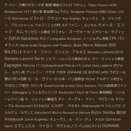
ア
パリ・夕焼けのセーヌ河
新宿
銀座ビストロ「PAUL」
Tokyo Toyosu AOKI
Bordeaux en 1977
弥三郎
彫刻家の山下さん
Taragona
François RIBO
Olivar
リレ
ビストロ・フラコン
ール
Patrimoine
Aux Argillas
キューヴェ ル・ジャンボ
ドメーヌ・エリ
ン・ブランシャール
ブルゴーニュの門
ステファニー・ルッセル
ック・カム
ラフォレ・ヌーヴォー18
サンピエール教会
エドワール・ラフィッ
ESPOA Nakamoto
CPV パリ
ト
ガメイ
Languedoc Assignan
ノートルダム寺院
オフィス
Jean-Pierre Robinot
DIVE
Marie-lo de l'Anglore
chef Frederic
BOUTELLE
ドメーヌ・ジャン・ミシェル・アルキエ
Nouveau Laforest2018
Domaine Laurent Barth
シェフ・ソムリエの長谷川さん
サン・ミッシェル教会
Espagne
Metisse 17
Chateaubriand
Fête du 14 Juillet chez Lapierre
ボジョ
レ・
ルカト街
アントニー・テヴネ
六本木
DOMAINE DE BOTHELAND
ラピエール
セ・ル・ヴァン
家の7月14日祭
2018年・パリ試飲会
Michel
アルボワ
川村さん
カタロニア地方
うぐいす
Ouverture de la cave Trois Amours
パリの自然派ワイン
バー
Allemagne
レフェルヴェソンス
Restaurent Fleur de Thym
東京神田・リショ
ームワイン会
ラ・リュノット醸造元
モト・ヌーヴォー
マリー・ラピエール
オクト
ーブル
Restaurant KITANOSE
エスポア・ ナカモト
Madmoiselle M
シレックス
ジ
Geschickt
Bistro Shimba
ョルジュ・ルマリエ
Bistro Passion et Nature
南大沢
Andalousie
Sylvie Augereau
キューヴェ・ル・ラン・デュ・メルル
Quinta do
DOMAINE
エマニュエル・ウイヨン・オヴェルノワ
Carril
パリのビストロ