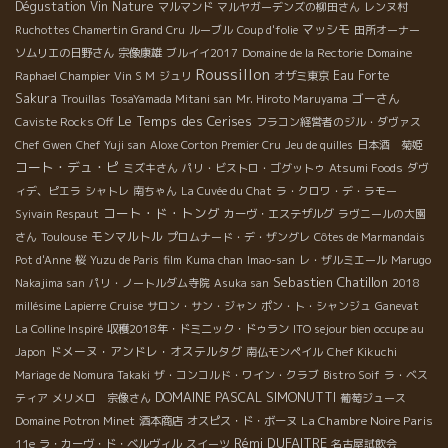
Dégustation Vin Nature
マルマンド
マルヤガーデンズの柳田さん
レンヌ村
マッシモ
Ruchottes Chamertin Grand Cru
ルーブル
Coup d'folie
田所オーナー
ソムリエの日野さん
宗像康雄
ブルイイ2017
Domaine de la Rectorie
Domaine
Roussillon
Eau Forte
Raphael Champier
Vin S M
ジュリ
オザミ東京
Sakura
ゴーさん
Trouillas
TosaYamada Mitani san
Mr. Hiroto Maruyama
Le Temps des Cerises
Caviste Rocks Off
フラコン経営者のジル・ダヴァス
Chef Gwen
Chef Yuji san
Aloxe Corton Premier Cru
Jeu de quilles
日本酒 菊姫
コート・デュ・ピ
ミズキさん
パリ・ビストロ・ゴグットゥ
Atsumi Foods
ダヴ
ィデ、ピエラ
シャトレ
南ちゃん
La Cuvée du Chat
ラ・クロワ・デ・ラモー
コート・ド・トング
Syivain Respaut
カーヴ・エステザルグ
ラヴニールの大園
モンマルトル
さん
Toulouse
プロムナード・デ・ザングレ
Côtes de Marmandais
Pot d'Anne
桜
Yuzu de Paris
film
Kuma chan
Imao-san
レ・ザルミエール
Marugo
Sebastien Chatillon
Nakajima san
パリ・ノートルダム寺院
Asuka san
2018
millésime Lapierre
Cruise
サロン・サン・ジャン
ポン・ト・シャンジュ
Ganevat
La Colline Inspiré
収穫2018年・ドミニック・ドゥラン
ITO sejour bien occupe au
ドメーヌ・アンドレ・オステルタグ
Japon
南仏モンペイル
Chef Kikuchi
Mariage de Nomura Takaki
ザ・コンコルド・ワイン・クラブ
Bistro Soif
ラ・ベス
DOMAINE PASCAL SIMONUTTI
ティア
メリメロ 宗像さん
葡萄ジュース
La Chambre Noire Paris
Domaine Potron Minet
酒本商店
オスピス・ド・ボーヌ
Rémi DUFAITRE
11e
ラ・カーヴ・ド・ベルヴィル
スイーツ
名古屋試飲会