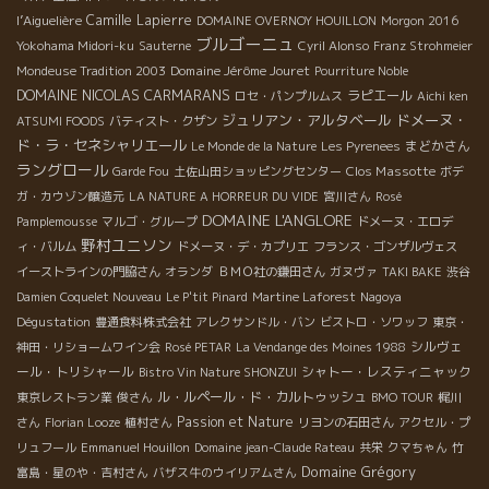
l’Aiguelière
Camille Lapierre
DOMAINE OVERNOY HOUILLON
Morgon 2016
ブルゴーニュ
Yokohama Midori-ku
Sauterne
Cyril Alonso
Franz Strohmeier
Domaine Jérôme Jouret
Mondeuse Tradition 2003
Pourriture Noble
DOMAINE NICOLAS CARMARANS
ラピエール
ロセ・パンプルムス
Aichi ken
ジュリアン・アルタベール
ドメーヌ・
ATSUMI FOODS
バティスト・クザン
ド・ラ・セネシャリエール
まどかさん
Le Monde de la Nature
Les Pyrenees
ラングロール
Clos Massotte
Garde Fou
土佐山田ショッピングセンター
ボデ
ガ・カウゾン醸造元
LA NATURE A HORREUR DU VIDE
宮川さん
Rosé
DOMAINE L'ANGLORE
Pamplemousse
マルゴ・グループ
ドメーヌ・エロデ
野村ユニソン
ィ・バルム
ドメーヌ・デ・カプリエ
フランス・ゴンザルヴェス
イーストラインの門脇さん
オランダ
ＢＭＯ社の鎌田さん
ガヌヴァ
TAKI BAKE
渋谷
Damien Coquelet Nouveau
Le P'tit Pinard
Martine Laforest
Nagoya
Dégustation
豊通食料株式会社
アレクサンドル・バン
ビストロ・ソワッフ
東京・
シルヴェ
神田・リショームワイン会
Rosé PETAR
La Vendange des Moines 1988
ール・トリシャール
シャトー・レスティニャック
Bistro Vin Nature SHONZUI
ル・ルペール・ド・カルトゥッシュ
東京レストラン業
俊さん
BMO TOUR
梶川
Passion et Nature
さん
Florian Looze
植村さん
リヨンの石田さん
アクセル・プ
リュフール
Emmanuel Houillon
Domaine jean-Claude Rateau
共栄
クマちゃん
竹
Domaine Grégory
富島・星のや・吉村さん
バザス牛のウイリアムさん