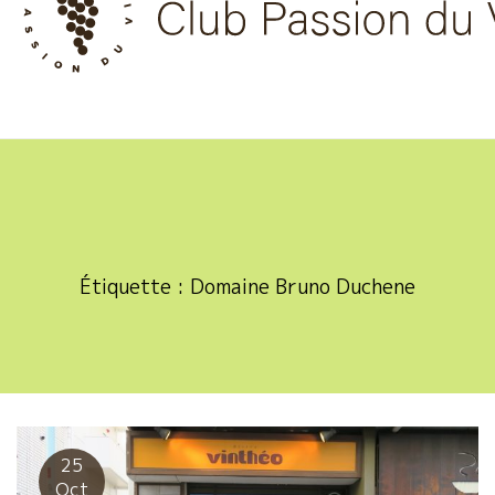
Skip
to
content
Étiquette :
Domaine Bruno Duchene
25
Oct