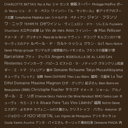
質販スーパー
Philippe Maffre
CHARLOTTE BATTAIS
Pas à Pas
シャ
カンヌ
ポー
ル
Yaoyu
リュ・ド・ラ・ペスト
ワインバー「ル・サンセール」
新アイデアのブー
ジャン・フランソ
ス位置
Symphonie Madoka san
シャルドネ・ペティアン
ワ・ニック
ロゼワイン
TEMPETE
レ・ヴィニュロン・ドゥ・リレエル
Fujiwara
Le Vin de mes Amis
Mas Pellisser
Shuntaro
大江戸の夜景
ワインバー・俊
ドメーヌ・デ・グリオット
Place de la Borse
ケヴィン・デコンブ
モルゴン2017年
ルペール・ド・カルトゥッシュ
グラン・ルパ
サーヴィスのアナ
Paris Notre
Dame
Margo groupe
サンマルタン経営者のレイモンさん
フランスの猛暑37度
Barcelone
Angers
Les
プティ・マックス
BODEGUILLA DE AL LADO
Pénitentes
ワインカーヴ・パピーユ
ビストロ・ラ・ノティック
グランクリュ街道
Domaine Richaume
Tokyo Musashikoyama
ギー・エ・トマ・ジュリアン
豊中
Remi DUFAIRE
La Tour
キューヴェ「レッド」
加賀
Mas Lau Blanc
福岡・久留米
Domaine Maxime Magnon
Eiffel
Bien Boire en
ロゼ・グリグリ
紀子さん
Beaujolais (BBB)
Christophe Foucher
タラゴナ
ドメーヌ・ショーム・アルノ
ダール・エ・リボ
BMO Seiko san
Etienne Deiss
Fabrice
Obi Wine Kenobull
キ
Alsace Foire "Les Vins Libérés"
福岡
ューヴェ・カミーユ１６
Notre-Dame
クリストッフ・パカレ
エスポア・よろずや
ラヴェニールの大園さん
Aveyron
ボ
H2O VEGETAL
ージョロワーズ
Les Vignes de Mongueux
アントネッラ
Le
Soula
Kamm Asutra
アンヌ・パイエさん
オーリック濱田社長
Domaine MADA
肉