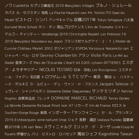
ブルノ・シュレール
ノワ
Cueillette
カプリエ醸造元
2018 Beaujolais Villages
タパス
ル・セクスタン
有馬
La Pioche Hayashi san
Mr. Yoshio ITO
Gaec du
ビストロ・シンバ
収穫2017年
Mazel
アンペキャブル
Tokyo Setagaya
八丈島
Kurumé Wine School
タン・タン
南仏プロヴァンス
L'Arc de Triomphe
シャトー・
マルゴー
チャリティー
Venddange 2018 Christophe Pacalet
Les Prémices 16
2018 Beaujolais Nouveaux au Japon
フランス対ウルグアイ：２：１
L'Atelier de
ESPOA Yorozuya
Cuisine
Château Meylet 2002
ボジャリアン
Nakamoto san
エ
Gevrey-Chambertin
アラン
Visite Paris
シャッペ・ベル・ロゼ
Le Pet au
エスポ
Diable
渥美フーズ
Mas de l'Escarida
L'écart lot 0205
sylvain DITTIERES
ア・よろずやツアー
NICOLAS TESTARD
日本・浜松
Les Rossignoux
コスタド
ＳＴＣツアー
トロワザム−ル
東京・鴬谷
ール・フォアン
名古屋
レ・バスティ
Jacques Selosse
ード・ダルキエ
ラ・ルビュー・デュ・ヴァン・ド・フランス
ジ
サンテミリオン
ュヴレイ・シャンベルタン
Domaine Didier Dagueneau
Patrice
DOMAINE MARCEL RICHAUD
Hughes
良質食品店
フレンチ
Terres Dorées
La Désirée
Domaine Richaud
Pinot noir
47 リカーズ
Vin de France
セロス
le
インポーター「サンフォニー」
Soutien-Gorge Rouge
湘南
セ・ル・プランタン
2016
Estézargues
wine naturel shop
シェナ
長野・諏訪
Izakaya Furabo
猛暑継
スヴィニャルグ
エリック・ド・スーザ
続2018年
LIN san
Beau
cuvée Coup de
萬谷シェフ
Kagoshima
Taiwan
Foudre
伊藤さん
パリ・ビストロ・ロバセリア