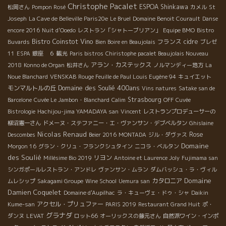
最近良く見る、そして良く飲むBruno Duchêne＊ブルノ・デュシ
Christophe Pacalet
ESPOA Shinkawa
松岡さん
Pompon Rosé
カメル
St
ル、Suzette＊スーゼット2015。 Brunoだけ『もう2014年は全
Joseph
La Cave de Belleville Paris20e
Le Bruel
Domaine Benoit Courault
Danse
年をビン詰めしてきたから飲んでみな！もうスイスイいけちゃうヨ！
encore 2016
Nuit d'Ooedo
レストラン「シャトーブリアン」
Equipe BMO
Bistro
が感じやすく、フレッシュ感が増しています。 グルナッシュ・ブラン
Bistro Coinstot Vino
フランス
cidre
Buvards
Bien Boire en Beaujolais
ブレゼ
ノ25%のこのペティアンはとにかく飲みやすく、気持ちよく、最高
11
ESPA
銀座 ６
観光
Paris bistros
Chiristophe pacalet Beaujolais Nouveau
私もつい昨日の夜のディナーのRacine2＊ラシンヌ2で出して貰たばっかり
アラン・カステックス
2018
Konno de Organ
松井さん
ノルマンディー地方
La
Noue Blanchard
VENSKAB
Rouge Feuille de Paul Louis Eugène 94
キュイエット
Domaine des Soulié 400ans
モンマルトルの丘
Vins natures
Satake san de
Strasbourg
Barcelone
Cuvée Le Jambon・Blanchard
Calim
OFF
Cuvée
Bistrologie
Hachijou-jima YAMADAYA san
Vincent
レストランプロデューサーの
柳沼憲一さん
ドメーヌ・ステファニー・エ・ヴァンサン・デブベルタン
Ghislaine
Nicolas Renaud
Rose
Descombes
Beier 2016
MONTADA
ジル・ダヴァス
Domaine
Morgon 16
グラン・クリュ・フランクシュタイン
ニコラ・ベルタン
des Soulié
リヨン
Millésime Bio 2019
Antoine et Laurence Joly
Fujimama san
シンガポールレストラン・アンドレ
ヴァンサン・ムラン
ダムバッシュ・ラ・ヴィル
Domaine
カタロニア
ムレシップ
Sakagami Groupe
Wine School
Uemura san
Damien Coquelet
Domaine d'Aupilhac
ラ・キューヴェ・ドゥ・シャ
Daikin
アクセル・プリュファー
Kume-san
PARIS 2019
Restaurant Grand Huit
ポ・
グラナダ
ダンヌ
LEVAT
ロット66
オーリックスの藤元さん
自然派ワイン・インポ