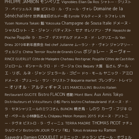
PHILIPPE JAMBON
モンペリエ
Vignobles Elian Da Ros
シャトー・クリスト
Domaine de la
フ・ペイリュルス
京都
ビストロ・ル・ヴェール・ヴォレ
Sénèchalière
世界遺産旧ボルドー街
Eyrolle
マルティーヌ・ラフォレ
LIN
Champagne de Sousa
Italie
ドメーヌ・
Yusen
Nomura Takaki
鮨
Yokosuka
シャルロット・エ・ジャン・バティスト・セナ
オレリアン・プチ
Hayashi de
Poupille
Pioche
ラ・カーブ・デステザルグ
ドメーヌ・ド・レグリエール
Yan
Drieu
2019年新年昼食会
Red
chef Julianne
ムーラン・ナ・ヴォン
ジャンマリー・
ボジョレー・ヌーヴォー
ヴェルジェ
Chéna
Terroir
Route de Grands Crus
RINCE GUERLUT
Côte de Malepère
Chateau Restignac
Poupille Côtes de Castillon
ダール・
ジェローム・ギシャール
クロ・ド・ヴージョ
Clos Baquey
大園 弘さん
エ・リボ、ルネ・ジャン
ジェラール・ゴビー
ヤニック・アミロ
ドゥ・モール
ドメーヌ・プリューレ・サン・クリストフ
Boqueria market
ブレンダン・トレイシ
オリオル・アルティギャス
ー
LES MARCELLINS
Bisstro Italien
Bistro FLACON
Aux Amis Tokyo
Restaurant GUCITE
感動
Mont Blanc
Distributeurs et Viticulteurs
小松
Paris bistro Chateaubriand
ドメーヌ・ド・
焼き鳥・しのり
カーヴ・フジキ
ラ・セネシャリエールのミワコさん
BUNON
ロ
ゼ・ぺタール
小林康弘さん
Châpeau Melon
Pompois 2015
ドメーヌ・アント二
THOMAS PICOT
ー・テヴネ
ビストロ・ラ・ヴィーニュ
TERRA MADRE
ナチュ
Ramon
ラルワイン
Bistro UN JOUR
ワイン「和」
Tokyo Arakawa-ku
Saavedra
Damien COQUELET
ドミニック・ドゥラン
ピエール・オヴェル