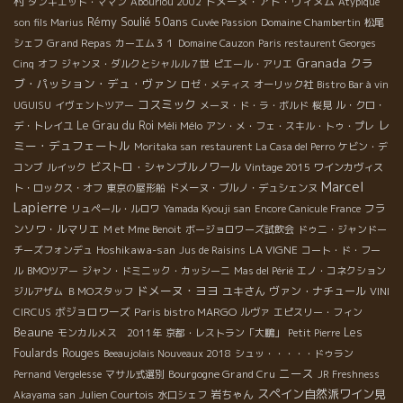
村
ドメーヌ・アド・ヴィヌム
タンキエット・ママン
Abouriou 2002
Atypique
Rémy Soulié 50ans
son fils Marius
Cuvée Passion
Domaine Chambertin
松尾
Grand Repas
シェフ
カーエム３１
Domaine Cauzon
Paris restaurent Georges
Granada
クラ
Cinq
オフ
ジャンヌ・ダルクとシャルル７世
ピエール・アリエ
ブ・パッション・デュ・ヴァン
ロゼ・メティス
オーリック社
Bistro Bar à vin
コスミック
UGUISU
イヴェントツアー
メーヌ・ド・ラ・ボルド
桜見
ル・クロ・
レ
Le Grau du Roi
Méli Mélo
デ・トレイユ
アン・メ・フェ・スキル・トゥ・プレ
ミー・デュフェートル
Moritaka san
restaurent La Casa del Perro
ケビン・デ
ビストロ・シャンブルノワール
コンブ
ルイック
Vintage 2015
ワインカヴィス
Marcel
ト・ロックス・オフ
東京の屋形船
ドメーヌ・ブルノ・デュシェンヌ
Lapierre
フラ
リュペール・ルロワ
Yamada Kyouji san
Encore Canicule France
ンソワ・ルマリエ
M et Mme Benoit
ボージョロワーズ試飲会
ドゥニ・ジャンドー
Hoshikawa-san
LA VIGNE
チーズフォンデュ
Jus de Raisins
コート・ド・フー
ル
BMOツアー
ジャン・ドミニック・カッシーニ
Mas del Périé
エノ・コネクション
ドメーヌ・ヨヨ
ユキさん
ヴァン・ナチュール
ジルアザム
ＢＭОスタッフ
VINI
ボジョロワーズ
Paris bistro MARGO
CIRCUS
ルヴァ
エピスリー・フィン
Beaune
Les
モンカルメス 2011年
京都・レストラン「大鵬」
Petit Pierre
Foulards Rouges
Beeaujolais Nouveaux 2018
シュッ・・・・・ドゥラン
ニース
Bourgogne Grand Cru
Pernand Vergelesse
マサル式選別
JR Freshness
スペイン自然派ワイン見
岩ちゃん
Akayama san
Julien Courtois
水口シェフ