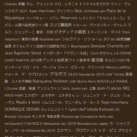
Chenas
移動
カム・アシュトラ
クロ・レオニヌ
ＥＳＰＯＡもりたか
ワイン・ヴェ
Nice
Place de la
ンスカブ
2021
Alpes-Maritimes
ヴァンサン
Uchikawa san
République
Minervois
バーベキュー・ソワレ
レストラン「ラルシュミーユ」
ラ
スリエ醸造所
ピエール家の自然派ワイン祭
ドメール・ヴァランタン・ヴァレス
マ
ビオディナミ栽培
ルコ・ジュリアーニ
東京・文京
エティエンヌ・ダイス
Trois
シルヴァン・リショーム
Seigneurs
東京の夜景
Kajikawa san
ボジョレ自然派醸
Domaine Charlotte et
造家
ボジョレワイン全体の大試飲会サロン
Boourgogne
Jean Baptiste Sénat
インポーター「アヴニール社」
Cyril
竹ちゃん
LA FERME
鹿児島
2018年アンジェ自然派ワイン見本市
SAINT MARTIN
モルゴン1997年
ビンテージ
クロ・ドゥ・ヴージョ
ジャン・ピエール・クワントロ
Marius Laffitte
アルザス
ドメーヌ・デ・サブロネット
SILEX Sauvignon 2016
chef Torikai
居酒
Nakayama Yoshinori san
屋・ユメキチ神田
Bistro Paris NOUVELLE MAIRIE
Jean-Francois NIQ
L'Ecume
武道・剣道
アンジュヴァン
Saito Junko san
上海
MATA HARI
エスポア・よろずや・ユキ子さん
レ・ジュニック・ド・ジュル・ショ
Moulin à Vent
Yoyo
ーヴェ
ソムリエール・ケニーさん
ラ・ルース
Frère Marie
Lyon chef Ishida Katsumi
DOMINIQUE DERAIN
ミレジム２０１７
AC
Brouilly
Cossard
モンタダ
寺田本家
Mouressipe
Conception Kato san
restaurant CAN ROCA
Nakayama san
2018 Nouveaux au Japon
ラ・シャンブ
エクサン・プロヴァンス
トマ・ピコ
グラエナ
ル・ノワール
Millésime Bio 2018