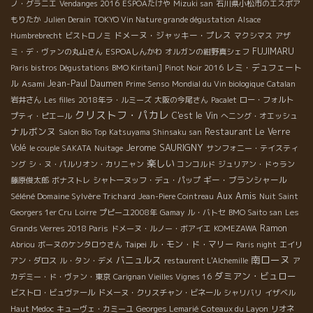
ノ・グラニエ
Vendanges 2016
ESPOAたけや
Mizuki san
石川県小松市のエスポア
もりたか
Julien Derain
TOKYO Vin Nature grande dégustation
Alsace
ドメーヌ・ジャッキー・プレス
Humbrebrecht
ビストロノミ
マクシマス
アザ
FUJIMARU
ミ・デ・ヴァンの丸山さん
ESPOAしんかわ
オルガンの紺野真シェフ
レミ・デュフェート
Paris bistros Dégustations
BMO Kiritani]
Pinot Noir 2016
ル
Jean-Paul Daumen
Asami
Prime Senso
Mondial du Vin biologique
Catalan
岩井さん
Les filles
2018年ラ・ルミーズ
大阪の今尾さん
Pacalet
ロー・フォルト
クリストフ・パカレ
C'est le Vin
プティ・ピエール
へニング・オエッシュ
ナルボンヌ
Restaurant Le Verre
Salon Bio Top
Katsuyama Shinsaku san
Jerome SAURIGNY
Volé
le couple SAKATA
Nuitage
サンフォニー・テイスティ
楽しい
ング
シ・ヌ・パルリオン・カリニャン
コンコルド
ジュリアン・ドゥラン
ギー・ブランシャール
藤原俊太郎
ボナストレ
シャトーヌッフ・デュ・パップ
Aux Amis
Séléné Domaine Sylvère Trichard
Jean-Piere Cointreau
Nuit Saint
Georgers 1er Cru
Loirre
プピーユ2008年
Gamay
ル・バトセ
BMO Saito san
Les
Ramon
Grands Verres 2018 Paris
ドメーヌ・ルノー・ボアイエ
KOMEZAWA
Taipei
ル・モン・ド・マリー
Abriou
ボーヌのケンタロウさん
Paris night
エイリ
南ローヌ
バニュルス
アン・ダロス
ル・タン・デメ
restaurent L'Alchemille
ア
ダミアン・ビュロー
カデミー・ド・ヴァン・東京
Carignan Vieilles Vignes 16
ビストロ・ビュヴァール
ドメーヌ・クリスチャン・ビネール
シャリバリ
イザベル
Haut Medoc
キューヴェ・カミーユ
Georges Lemarié
Coteaux du Layon
リオネ