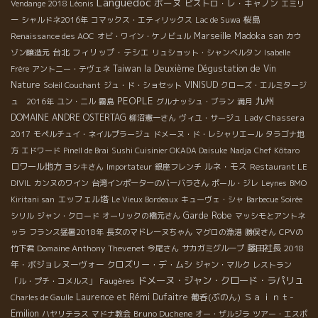
Languedoc
ボーヌ
ビストロ・レ・キャノン
Vendange 2018 Léonis
エミリ
桜島
ー
シャルドネ2016年
コマックス・エティリックス
Lac de Suwa
Marseille
Madoka san
Renaissance des AOC
オビ・ワイン・ケノビュル
カウ
台北
フィリップ・テシエ
ゾン醸造元
リュショット・シャンベルタン
Isabelle
Taiwan la Deuxième Dégustation de Vin
Frère
アントニー・テヴェネ
Nature
VINISUD
Soleil Couchant
ジュ・ド・ショセット
クローズ・エルミタージ
PEOPLE
九州
ュ 2016年
ユン・ニル
霧島
グルナッシュ・ブラン
満月
DOMAINE ANDRE OSTERTAG
Lady Chassera
柳沼憲一さん
ヴィユ・サージュ
2017
モペルチュイ・ネイルプラージュ
ドメーヌ・ド・レシャリエール
タラゴナ地
方
エドワード
Pinell de Brai
Sushi Cuisinier OKADA Daisuke
Nadja
Chef Kôtaro
ロワール地方
ルネ・モス
ヨシキさん
Importateur
銀座フレンチ
Restaurant LE
DIVIL
カンヌのワイン
台湾インポーターのバーバラさん
ポール・ジレ
Leynes
BMO
エッフェル塔
Kiritani san
Le Vieux Bordeaux
キューヴェ・シャ
Barbecue Soirée
Garde Robe
シリル
ジャン・クロード
オーリックの橋元さん
マッシモとアントネ
ッラ
フランス猛暑2018年
長女のマドレーヌちゃん
マグロの漁港
勝俣さん
CPVの
Domaine Anthony Thevenet
藤田社長
2018
竹下君
今尾さん
サカガミグループ
年・ボジョレヌーヴォー
クロズリー・デ・ムシ
ジャン・マルク
レストラン
ドメーヌ・ジャン・クロード・ラパリュ
「ル・プチ・コメルス」
Faugères
Ｓａｉｎｔ-
Laurence et Rémi Dufaitre
葡呑(ぶのん)
Charles de Gaulle
Emilion
Bruno Duchene
ハヤリテラス
マドナ教会
オー・ザルジラ
ツアー・エスポ