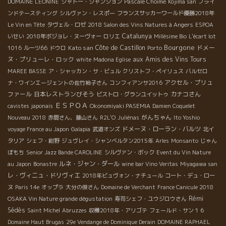
DOMAINE LEONINE
シャトー・シャンション
Pascale Choime
Kojima san
ブライ
ンドテースティング
シルヴァン・レスポー
フランスサッカーワールド優勝2018年
Le Vin en Tête
タヴェル・ロゼ
2018 Salon des Vins Natures à Angers
ESPOA
Catalunya
いせい
2018年ボジョレ・ヌーヴォー
ロリエ
Millésime Bio
L'écart lot
Bourgone
Kato san
Côte de Castillon
ドメー
1016
ルーツ66
ドウロ
Porto
ヌ・プリューレ・ロック
aux Amis des Vins Tours
white
Madona Eglise
MAREE BASSE
ア・シャッカン・サ・ビュル
クリストフ・ペイリュス
バルセロ
アクセル・プリュ
ナ・ワインエージェントの佐竹裕子さん
コンフィアンサ2016
ファール
日本レストランびそう
カナコさん
ビストロ・グランユイットゥ
ＥＳＰＯＡ
cavistes japonais
Okonomiyaki PASEMIA
Damien Coquelet
がんちゃん
Nouveau 2018
赤間さん、藤山さん
R2L'O
Juliénas
Ito Yoshio
ドメーヌ・ローラン・バルツ
voyage France au Japon
Galapia
武道オンズ
北イ
タリア
シェフ・紺野
ジュヴレイ・シャンベルタン2015年
Arles
Monsanto
じゃん
ぼもち
Senior Jazz Bande CAROLINE
シルヴァン・ボック
Event du Vin Nature
ルネ・ジャン・ダール
au Japon
Bonastre
wine bar Vino Veritas
Miyagawa san
レ・ヴィニュ・ドリヴィエ
2018年ビュヴォン・ナチュール
コート・デュ・ロー
ヌ
Paris 14e
オップラ
大分の俊さん
Domaine de Verchant
France Canicule 2018
Rémi
OSAKA Vin Nature grande dégustation
寿司シェフ・ユウジロウさん
Sédès
Saint Michel
Abruzzes
収穫2018年・アリゴテ
フェールド・サン１６
Domaine Haut Brugas
29e Vendange de Dominique Derain
DOMAINE RAPHAEL