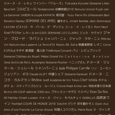
い口当たりで、いつの間にか無くなってそうなアペタイザーワイン！ Pink
ドメーヌ・ド・レキュ
ワインバー「クルーズ」
Fukuoka Kurume
Domaine Lilian
イズ・ノット・レッド2014は若いシラーと100年のカリニャンの
コルビエール
Bauchet
Teradanonke
収穫時期2018
Nonura Unison Fujiki san
で、ミネラルが豊富！赤フルーツやガリッグの香り、そしてスパイ
La Garonne
SABORI le couple KAMATA
寿司屋・Yuzu
Pierre fils d'Alexandre Bain
り、とても面白くて個性的なワイン。隠し味にグルナッシュがちょっぴり
DOMAINE DES AMIEL
Reviens Gamay
藤木さん
street Rambla
Jean-Dominique
les Ceps＊プラン・レ・セップ2013はグルナッシュのマセラシ
CASSINI
ビストロ・ラ・パール・デ・ザンジュ
コート・ド・レイヨン
Pont Neuf
味が全面に出ていてまさにフルーツ・ワインです。 Gorgorlou＊ゴ
ジャ
Axel Prϋfer
レカール lot 0205
DOMAINE LES CLAPAS
ジュラ・サヴォワ
100％）は酸味がキリっと効いていて、とてもフレッシュで、目が
ン・クロード・ラパリュ
シャンパ－ニュ・ジャック・ラセ－ニュ
Fête du
Carbo Culte＊カルボ・キュルト2014はムルベードルとヤドネ
Jura
Roots 66
Vin Nature chez Lapierre
La Terre d'Or
無農薬野菜
レオニ
Corse
のグルナッシュの品種を、マセラシオン・カルボニックをしたワイ
ESPOAよろずや
居酒屋・風ら坊
Frédérique Cossard
パリ・レピュブリック
フルーツ、まろやかなタンニン、酸味が綺麗にマッチ！
Domaine Château du Rouet
Médoc Grand Vin
Ｃａｔｈｅｒｉｎｅ Ｂｒｅｔｏｎ
≈≈≈≈≈≈≈≈≈≈≈≈≈≈≈≈≈≈≈≈≈≈≈≈≈≈≈≈≈≈≈≈≈≈≈≈≈≈≈
ドメーヌ・ジェ
Sena
bistro de Paris
Auvergne
Domaine Picatier
へニングさん
いつ会ってもクールで笑顔のLoic Roure＊ロイック・ルール、Domaine 
ラール・シュレール
シャンパーニュ
Philippe Carrille
仙台
リン・ユーセン
ヌ・デュ・ポシーブル。ロイックのワインは、コクがあり、ダーク
ドメーヌ・ニ
ジュリアン・ギヨ
中湊シェフ
Claude ALIET
Domaine Ganevat
バランスがしっかり取れたワインです。 Cours Toujours＊クール
Rhône sud
コラ・カルマラン
Chef Ishida
たマカブ（70％）とカリニャン・グリ（30％）は樹齢60年！ミネ
Academie de Vin Tokyo
ホテル・
飲める白です。 C’est pas la mer à boire ＊セ・パ・ラ・メ
ボマ
ル・スティアンゴルジュ・ルージュ
Crosse Road Arima san
寺田本家の日本酒
ッシュとカリニャンとシラーのアセンブラージュ・ワイン。骨格が
Elian Da Ros
Bistro UN COUP
cèdre de 2300 ans
ブラッスリーオザミ
マスぺリ
チョコの香りもうっすらしてくる、熟成されたフルーツがギッシリ。 Tout bu
自然派ワ
40 Maltby Street London
ドメーヌ・ジャン・モペルチュイ
DABALLO
ゥ・ビュ・オル・ノッツ・トゥ・ビュ2014はグルナッシュとムル
イン
Football COUPE DE MONDE 2018
Solutré
グシテ
世を動かす人
Dijon
Aux
シオン・カルボニックしたもの。各品種の特徴、フルーツの甘み、
Amis d’une Franche
La Corse
Anouk
料理人ユウジさん
Marie Rose
ラ・ヴァンダ
楽しめます。 Pataquès＊パタキェス2014は半分グルナッシュ