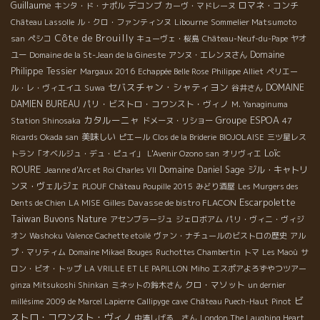
Guillaume
デコンブ
ロマネ・コンチ
キンタ・ド・ナポル
カーヴ・マドレーヌ
Château Lassolle
ル・クロ・ファンティンヌ
Libourne
Sommelier Matsumoto
Côte de Brouilly
san
ペシコ
キューヴェ・桜島
Château-Neuf-du-Pape
ヤオ
Domaine
ユー
Domaine de la St-Jean de la Gineste
アンヌ・エレンヌさん
Philippe Tessier
Margaux 2016
Echappée Belle Rose
Philippe Alliet
ペリエー
セバスチャン・シャティヨン
DOMAINE
ル・レ・ヴィエイユ
Suwa
谷井さん
DAMIEN BUREAU
パリ・ビストロ・コワンスト・ヴィノ
M. Yanaginuma
カタルーニャ
Groupe ESPOA
Station Shinosaka
ドメーヌ・リショー
47
美味しい
Ricards Okada san
ピエール
Clos de la Briderie
BIOJOLAISE
三ツ星レス
Loïc
トラン「オベルジュ・デュ・ピュイ」
L'Avenir Ozono san
オリヴィエ
ROURE
Domaine Daniel Sage
ジル・キャトリ
Jeanne d'Arc et Roi Charles VII
ンヌ・ヴェルジェ
PLOUF
Château Poupille 2015
みどり酒屋
Les Murgers des
Escarpolette
Gilles Davasse de bistro FLACON
Dents de Chien
LA MISE
Taiwan Buvons Nature
アセンブラージュ
ジェロボアム
パリ・ヴィニ・ヴィジ
オン
Washoku
Valence Cachette etoilé
ヴァン・ナチュールのビストロの歴史
アル
プ・マリティム
Domaine Mikael Bouges
Ruchottes Chambertin
トマ
Les Maoù
サ
ロン・ビオ・トップ
LA VRILLE ET LE PAPILLON
Miho
エスポアよろずやつツアー
クロ・マソット
ginza Mitsukoshi Shinkan
ミネットの鈴木さん
un dernier
ビ
millésime 2009 de Marcel Lapierre
Callipyge
cave
Château Puech-Haut
Pinot
ストロ・コワンスト・ヴィノ
中湊しげる さん
London The Laughing Heart