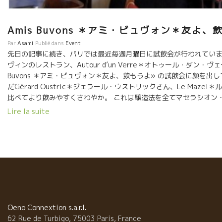
Amis Buvons ＊アミ・ビュヴォン＊友よ、
Par
Asami
Publié dans
Event
先日の記事に続き、パリでは最近毎週月曜日に試飲会が行われています。
ヴィンのレストラン、Autour d’un Verre＊オトゥール・ダン・ヴェ
Buvons ＊アミ・ビュヴォン＊友よ、飲もうよ» の試飲会に顔を出
だGérard Oustric＊ジェラール・ウストリックさん、Le Mazel
比べてより飲みやすくさわやか。 これは醸造法を全てマセラシオン
砕・徐梗せずに房をまるごと醗酵タンクの中に入れること）に変えたから
Lire la suite
プラネット2013（カベルネ・フラン）や Briand＊ブリアン201
でグイグイ飲めてしまい、 Raoul＊ラウル2013（カリニャン）は
キュベは一押しです！
≈≈≈≈≈≈≈≈≈≈≈≈≈≈≈≈≈≈≈≈≈≈≈≈≈≈≈≈≈≈≈≈≈≈≈≈≈≈≈
次は、全キュベをマセラシオン・カルボニックで行っているLe Temps d
デ・スリーズ、Axel Pruffer＊アクセル・プリュファーのワイン。 La P
ル・ドゥ・ルージュ2014（赤が怖い）はマセラシオンをしたシャル
2回に分けたんだ。最初の収穫には、まだ完全に熟されていないブド
イに熟されたブドウを。そうすることによって、フレッシュ感を得
Oeno Connextion s.a.r.l.
ていて、より爽やかでフルーツも感じられるワインになるんだ。』 
62 Rue de Turbigo, 75003 Paris, France