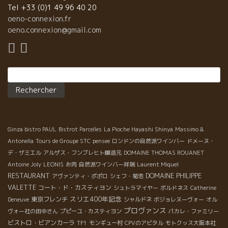
口に含むとミネラル感と丸みが広がりさっぱりなワインに仕上がって
Tel +33 (0)1 49 96 40 20
は、グルナッシュ100％でできあがったUn Pas de Côté＊アン・
oeno-connexion.fr
ツや花畑が匂い、香りはまさにナテュール！とにかくブドウジュー
oeno.connexion@gmail.com
に飲めてしないそうな、危ない赤ワインです！！
≈≈≈≈≈≈≈≈≈≈≈≈≈≈≈≈≈≈≈≈≈≈≈≈≈≈≈≈≈≈≈≈≈≈≈≈≈≈≈
となりでニコニコと待っていたのは、Domaine Le Bout du Mo
Rechercher :
モンドの Edouard Laffitte＊エドゥワール・ラフィット。久し
ンが上がりまくり！彼のワインも、マセラシオン・カルボニックで
ます。 Tam Tam＊タムタム2013（シラー100％）はとてもジュ
りやすく表現されています！ Hop La＊ホップ・ラ2013（グルナッ
ニャン20％）は黒味のフルーツを齧っているかのように濃厚！でも
れるので、全然疲れない！ Avec Le Temps＊アベック・ル・タン2
Ginza bistro PAUL
Bistrot Parcelles
La Pioche Hayashi Shinya
Massimo &
今回一番上品で丸みがあり、とてもエレガントに感じました。 そして個
Antonella
Tours de Groupe STC
pensee
ロンドンの自然派ワインバー
ドメーヌ・
＊ラ・リュース2014（グルナッシュ100％）は相変わらず花の香
デ・ザミエル
アルザス・フンブレヒト醸造元
DOMAINE THOMAS ROUANET
が印象的！
Antoine Joly
LEONIS
お肉
自然派ワインバー祥瑞
Laurent Miquel
≈≈≈≈≈≈≈≈≈≈≈≈≈≈≈≈≈≈≈≈≈≈≈≈≈≈≈≈≈≈≈≈≈≈≈≈≈≈≈
RESTAURANT
DOMAINE PHILIPPE
アヴァンティ・ポポロ
シェフ・菊池
初めて出会うOlivier＊オリビエ。彼は、Sylvain Respaut＊
VALETTE
コート・ド・カスティヨン
シュトラマイヤー
ボルドネス
Catherine
み、一緒にワイン造り及びハチミツを造っています！ここでは樽は 
スリエ400年記念
東京フレンチ
Deneuve
シャルドネ
ボジョレヌーヴォー
オル
高300ｍに植えてあるので、とてもフレッシュ！ 白のTangerine＊
プロヴァンス
ヴォー社の田中さん
プピーユ・カスティヨン
パカレ・ファミリー
質のテロワールから収穫されたシャルドネ80％とソービニョン20
ビストロ・ビアンカーラ
TF1
モンギュー村
CPVのアビタル
モトクッス大阪本社