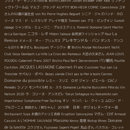
Julian Altaber
サントヴ
ンジュ・デ・モワンヌ1988年
Bistro Célestin
chef Xabi
シラー、ムルヴェードル。とても飲みやすく、うっかり飲んでいま
ィクトワール山
マルゴ・グランデ
AU P'TIT BON-HEUR
COMIC
Coexistence
ユキ
くるワインです！ 最後はCouma Aco＊クマ・アコ2014のマグナ
Hughes Beguet
さんの50歳の誕生会
son fils Pierre
シニア・ジャズバンド・カロ
とした隠し味が・・・！今もうすでにエレガントで繊細なシラーが堪
リーヌ
マス・ド・レスカリダ
アレイヤ地方
Tomomi san
アミ・ビュヴォン
Sumoll
倍美味くなっていそうな一本！
cépage
シャンボル・ミュージニ・プルミエクリュ
Pomerol
Domaine Saint Martin
≈≈≈≈≈≈≈≈≈≈≈≈≈≈≈≈≈≈≈≈≈≈≈≈≈≈≈≈≈≈≈≈≈≈≈≈≈≈≈
La
ニコラ・レオ
de La Garrigue
Midori Sakaya
自然派ワインショップ
Paul
久しぶりに会ったClos Léonine ＊クロ・レオニンのStéphane M
Remise
アレキサンドル・バン
ドメーヌ・オー・ブリュガス
ダンス・アンコ
ん。仲良かったからうれしい！！彼のワインは全部マセラシオン・
ール2016
幸子さん
Bouzigues
ゲーシクト
愛
Bistro Poulpe
Restaurant Yacht
ーティー！ 例えばプリムールのAmédée＊アメデ2015（シラー1
Club
Seiya
Dambach-La-Ville
La Croix des Rameaux
大近の久米さん
JEAN LOUIS
南とは思えないサッパリ感！これは飲まないと損！ Bottle Neck＊
パリ観光
POUDOU
Cabernet-Franc 2007
Bistro Paul Bert
Danse encore
Poulille
とグルナッシュ）は、グワッと一瞬で入ってくる濃厚な黒味フルー
JACQUES LASSAIGNE
Cabernet-Franc
Castillon
Cuisinier Yuji san
La
やかで滑らかな口当たりにビックリ！ Carbon14＊カルボン14は
Trenchée
サぺルリ・ポぺト
Bazas viande
C'est pas la Mer à boire
Cannes
やすく出ています。チョコレートやイチジクの香り、ガッチリとし
Domaine du possible
レミー・スリエ ロゼ
ジャン・ピエール・ロビノ
していて、まさにキープ・ワイン！Stéphane曰く、3年後がベストらしい
シノン
Penedès
モンペイル村
ル・スラ
Domaine La Roche Buissière
Fête du Vin
Mains＊レ・プチト・マン 2013はエグラパージュをされたグル
Nature
2020
ラ・コリーヌ・アンスピレ
Tokyo Setagaya-ku Nakamoto san
０ヶ月間タンクで熟成、そしてビン内で１年間熟成。スミレのよう
Importateur Symphonie Free Tasting
オン・サンバ・レ・クイーユ
ムロン・ド・
とスパイスの香りが綺麗に混ざりあい、口当たりは華やかで繊細で
2018年 日本・ボジョレヌーヴォー会
と感動しました。 最後はQue Pasa＊ケ・パザ2014、マカブ、
ブルゴーニュ
岩田さん（岩ちゃん）
ブレンド・ワイン。15日間マセラシオンさせた後に圧搾。ハチミツ
Restaurant Soya
お酒のアトリエ吉祥
Eruption Sakurajima
マダム・ロゼ
Arnaud
ラル感が大いに感じられるので、バランスが綺麗にとれたサッパリ
Massimo
Domaine
Cassini
A L’HOMME SAUVAGE
Kenny
思想
Biotop Wines
≈≈≈≈≈≈≈≈≈≈≈≈≈≈≈≈≈≈≈≈≈≈≈≈≈≈≈≈≈≈≈≈≈≈≈≈≈≈≈
de la lunotte
丸山さん
ユウジさん
Fujisawa
Saperli Popet
パスカル・コレット