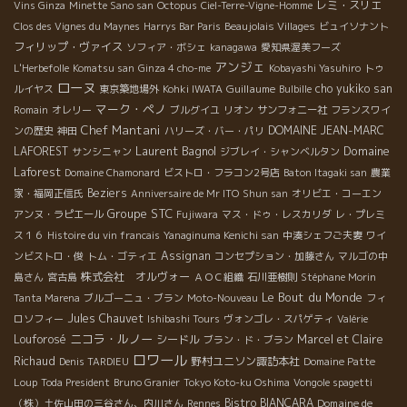
レミ・スリエ
Vins Ginza
Minette Sano san
Octopus
Ciel-Terre-Vigne-Homme
Clos des Vignes du Maynes
Harrys Bar Paris
Beaujolais Villages
ビュイソナント
フィリップ・ヴァイス
ソフィア・ボシェ
kanagawa
愛知県渥美フーズ
アンジェ
L'Herbefolle
Komatsu san
Ginza 4 cho-me
Kobayashi Yasuhiro
トゥ
ローヌ
Guillaume
cho yukiko san
ルイヤス
東京築地場外
Kohki IWATA
Bulbille
マーク・ペノ
Romain
オレリー
ブルグイユ
リオン
サンフォニー社
フランスワイ
Chef Mantani
DOMAINE JEAN-MARC
ンの歴史
神田
ハリーズ・バー・パリ
Laurent Bagnol
Domaine
LAFOREST
サンシニャン
ジブレイ・シャンベルタン
Laforest
Domaine Chamonard
ビストロ・フラコン2号店
Baton Itagaki san
農業
Beziers
家・福岡正信氏
Anniversaire de Mr ITO
Shun san
オリビエ・コーエン
Groupe STC
アンヌ・ラピエール
Fujiwara
マス・ドゥ・レスカリダ
レ・プレミ
ス１６
Histoire du vin francais
Yanaginuma Kenichi san
中湊シェフご夫妻
ワイ
Assignan
ンビストロ・俊
トム・ゴティエ
コンセプション・加藤さん
マルゴの中
株式会社 オルヴォー
島さん
宮古島
ＡＯＣ組織
石川亜樹則
Stéphane Morin
Le Bout du Monde
Tanta Marena
ブルゴーニュ・ブラン
Moto-Nouveau
フィ
Jules Chauvet
ロソフィー
Ishibashi Tours
ヴォンゴレ・スパゲティ
Valérie
ニコラ・ルノー
Louforosé
シードル
Marcel et Claire
ブラン・ド・ブラン
ロワール
Richaud
野村ユニソン諏訪本社
Denis TARDIEU
Domaine Patte
Loup
Toda President
Bruno Granier
Tokyo Koto-ku Oshima
Vongole spagetti
Bistro BIANCARA
Domaine de
（株）土佐山田の三谷さん、内川さん
Rennes