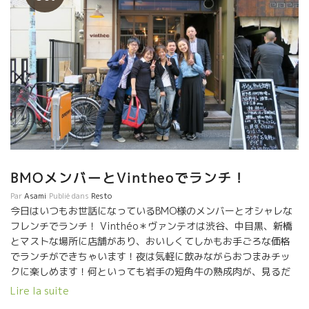
BMOメンバーとVintheoでランチ！
Par
Asami
Publié dans
Resto
今日はいつもお世話になっているBMO様のメンバーとオシャレな
フレンチでランチ！ Vinthéo＊ヴァンテオは渋谷、中目黒、新橋
とマストな場所に店舗があり、おいしくてしかもお手ごろな価格
でランチができちゃいます！夜は気軽に飲みながらおつまみチッ
クに楽しめます！何といっても岩手の短角牛の熟成肉が、見るだ
けでよだれが出そうなくらい旨そう・・・！自然派ワインを片手
Lire la suite
に是非楽しんでください！