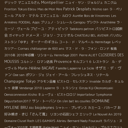
Montpellier
デリック
マニュエルさん
ニュイ・サン・ジョルジュ
カニグ山
Patrick Desplats
Tokyo Ebisu
Fronton
Mas de Mon Père
Nishio san
ラ・ペリ
アルマ・マテル
エール
エマニュエル・ルロワ
Aurélie
Bois de Vincennes
Les
Armières
FOODAL
Apps
ブリュノ・シュレール
Canigou
ゲシクト
Anathème
ラ・
プピーユ・アティピック
パリビストロ試飲
ミーゾ・ヴェール
Tadokoro patron
会
ドメーヌ・ジョリ・フェリオル
ガイヤック
CHATEAU BEL AVENIR
パリのレ
オーナーのギヨム
ストラン「ゆず」
コート・ド・マルペール
Hermitage
レベッ
カツアー
Cornas
châtaignier de 600 ans
マス・ド・ラ・フォン・ロンド
桜島
CLOSERIES DES
2016年
2018年収穫・リショーム
Hermitage 2001
Pierre ALIET
Provence
MOUSSIS
コルトン・
ロマン店長
モルゴン１６
レストラン ル・デ
オザミ・デ・ヴ
Marie-Hélène BACAVE
Famille Lapierre
ィヴィル
La Sicile
ァン
Ooe san
ポワン・ジェ
ジェイ・アール・フレッシュネス・リテール
Champagne
Tokyo
アラモン品種
ビストロ・セレスタン
Invalide
カルボ・キュル
トゥ
夜景
Vendange 2018 Lapierre
ラ・トランシェ
Ginza Kiji Okonomiyaki
Oenoconnexion Kisho
キューヴェ・ビストロロジ
Importateur Symphonie
DOMAINE
サン・トーバン
Dégustation2017
On s'en bat les couilles
MYLENE BRU
biojoleynes
お
Aki
シャトー・プレザンス
カミーユ・バカーブ
好み焼き・きじ「さんて寛」
リヨンの石田シェフ
エリック
Le Nouvel An 2019
Domaine Clusel Roch
LES GAMAYS
Abrieu
Bernard Nady Foucault
ラパリュ・ヌ
ーヴォー2018年
大榮産業
Italie Nord
ニュイ・サン・ジョルジュ・プルミエクリュ