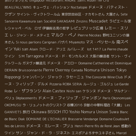
京のリョウさん
singapour restaurant ANDRE
Saint Aubin 1er Cru
ドメーヌ・バティスト・
BEAUJ'ALL'WINS
キューヴェ・パッション
Nyctalopie
クザン
サイント・ヴィクトワール山
東京世田谷区・ナカモトさん
大園さん
Sete
Muscadet
ラピエール家
Sancerre Kawamura san
Société SAKAGAMI
Zinzins
レミー・スリ
レピュブリック広場
レシャッペ・ベル ロゼ
伊藤與志男の哲学
マルク・ぺノ
エ
Pierre Nicolas
レ・ジャン・ド・メティエ
野村ユニソンの藤
南スペ
マス・ぺリセール
木さん
Si nous parlions Carignan
パザパ
Miyamoto
イン
Yuki san
Alain
クロード・アリエ
ルバレーズ lot 1417
La Pierre chaude
Tarragona
ワイン ＳＭ
ドメーヌ・ド・モンカルメス
大阪の醸造者
サント・ヴィ
クトワール
ガヌヴァ醸造元
ドメーヌ・アミロー
Domaine Catherine et Dominique
Nomura Unison
Pierre Overnoy
Tokyo
DERAIN
Bruissonnante
Canada
Roppongi
シャンパーン・ジャック・ラセーニュ
ドメ
The Concorde Wine Club
ーヌ・フィリップ・デルメ
Pizzeria ROBA SERIA
ルージュ・ゴルジュ
Le Garde
レ・ザフランシ
Alain Castex
Robe
Nishi san
ケランヌ
ドメーヌ・サルナン・
ドメーヌ・フィリップ・ジャンボン
ベリュ
Déplacements
Paris Okonomiyaki
OKOMUSU
ラ・リュノットのクリストフ
収穫2016
京都の中華料理店「大鵬」
Les
Okinawa
旅行
BISSOH
ITO Yoshio
Nomura Unison Suwa
GANIVETS
Blanc
de Blanc
Diak
DOMAINE DE L'ECHALIER
Brasserie Vendange
Domaine Coudoulet
ドメーヌ・ミレーヌ・ブリュ
îles de Lérins
Henri-Pierre fils de René Jean
感動の
サン・ジャン・ド・ラ・ジネスト
ワイン
エスポアよろずやユキ子さん
Marcel