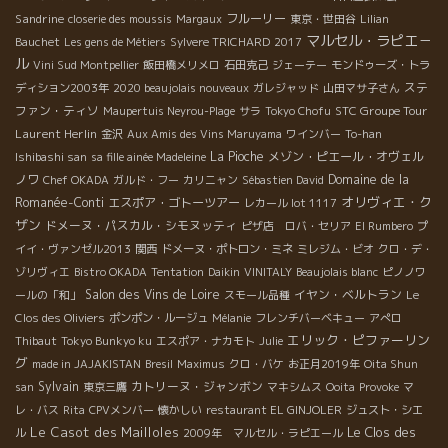
Sandrine
フルーリー
closerie des moussis
Margaux
東京・世田谷
Lilian
マルセル・ラピエ－
Bauchet
Les gens de Métiers
Sylvere TRICHARD
2017
ル
Vini Sud Montpellier
飯田橋メリメロ
石田克己
ジェーテー
モンドゥーズ・トラ
ステ
ディション2003年
2020 beaujolais nouveaux
ガレジャッド
山田マサ子さん
ファン・ティソ
STC Groupe Tour
Maupertuis Neyrou-Plage
サラ
Tokyo Chofu
Laurent Herlin
金沢
Aux Amis des Vins Maruyama
ワインバー
To-han
La Pioche
メゾン・ピエール・オヴェル
Ishibashi san
sa fille ainée Madeleine
ノワ
Domaine de la
Chef OKADA
ガルド・フー
カリニャン
Sébastien David
オリヴィエ・ク
Romanée-Conti
エスポア・ゴトーツアー
レカール lot 1117
ザン
ドメーヌ・パスカル・シモヌッティ
ピザ店 ロバ・セリア
El Rumbero
プ
イイ・ヴァンゼル2013
関西
ドメーヌ・ポトロン・ミネ
ミレジム・ビオ
クロ・デ・
ゾリヴィエ
Bistro OKADA
Tentation
Daikin
VINITALY
Beaujolais blanc
ピノノワ
Salon des Vins de Loire
イヤン・ベルトラン
ールの「和」
スモール品種
Le
Clos des Oliviers
ポンポン・ルージュ
Mélanie
フレンチバーベキュー
アぺロ
エリック・ピファーリン
Thibaut
Tokyo Bunkyo ku
エスポア・ナカモト
Julie
グ
made in JAJAKISTAN
Bresil
Maximus
クロ・バケ
お正月2019年
Oita Shun
Sylvain
カトリーヌ・ジャンボン
san
東京三鷹
マキシムス
Ooita
Provoke
マ
レ・バス
Rita
CPVメンバー
懐かしい
restaurant EL GINJOLER
ジュスト・シエ
Le Casot des Mailloles
Le Clos des
ル
2009年 マルセル・ラピエール