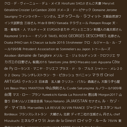
クロ・デ・ヴィーニュー・デュ・メイヌ
Hirofumi SHOJI さんご夫妻
Meryl et
Géraldine Croizier
Le Cambon 2008
ドメーヌ・ドーピヤック
Domaine Jerome
エドゥワール・ラフィット
Saurigny
ワインライター・リンさん
大阪自然派ワ
BMO Yamada
Pompon Rouge
イン大試飲会
三谷さん
M de B
テラヴェール
天・
地・葡萄木・人
マルティーヌ
ESPOAかまたや
ペシェミニヨン
料理人の高太郎さん
GEORGES DESCOMBES
Raymond
シャトー・オゾンヌ
TAVEL ROSE
北原さん
Osaka IMAO san
A Chacun sa bulle 2016
Strohmeier
クロ・ルジャール・ル・ブ
ール1996年
Président Association de Sommeliers au Japon
トゥールーズ
domaine de l'anglore
サ
Akoibon
メリル・エ・ジェラルディンヌ・クロワジエ
カガミの日野さん
BMO Masako san
Côte
桜島2016
Taketomi jima
Aguyana
de Py
ローランス・マニヤ・クリエフ
プラス・ド・ラ・ブルス
シャトー・メレ２０
Oriol
マラガ
０２
Diony
フレンチレストラン・ラ・ピヨッシュ
サバニャン
ARTIGAS
ヴァカンス
日本酒 五人娘
クリスト・パカレ
森高さん
大阪うずら屋
中山良則さん
Les Beaux Macs
MANTOVA
Cuvée Sakurajima
ルノワール1989年
台湾
マス・ロー・ブラン
Yumekichi Kanda
La Poivrotte
恵比寿
Morgon2017
山
ル・カゾ・
JAJAKISTAN
登り
日本ソムリエ協会会長
Tokyo Nakano
セナさん
デ・マイヨル
Marseilles
ジャジャキスタン
LA REVUE DU VIN FRANCE
Nuit
Bordeaux
フランスレストラン 大輔さん
北欧
ディオニ社の玉城さん
丹さん
chef
ロイック・ルール
ミネルヴォワ
St Jean de la Ginest
Mizukuchi
76VIN
東