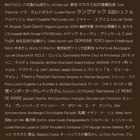
サカガミ社の高橋社長
BARTUCCI
八丈島の山田さん
Uchida san
愛知
Une
ラングドック
石田シェフ
イヴ・カムドボルド
Tranche
Cuvée Marcel
北
シャトー・エグイユ
アルデッシュ
Alain Chapelle
Matsuoka san
Clos de Taillac
Sud-Ouest
M. Bispalie
Higashi guinza SOYA
輪飲学園
ＢＭОの斉藤さん
生カキ
メドック
Ｃave
L'Echappée Belle Rouge
CPVのKisho
キューヴェ・プリュサール
DOMAINE YOYO
Fujiki
台北在住の加藤さん
Ueda Ayumi san
Henri Frédérique
Roch
中本さん
Bisto St.Martin
東京自然ワイン大試飲会
la Porte de Bourgogne
Jus de Chausette
セロス・ミレジム
Quinonero Pierre
C'est le Printemps 2016
ド
Importateur AVENIR
ゥニ・タルデュ
Domaine Jérôme Guichard
アスティ町
シ
レストラン「ル・ヴェール・
ャルル・アズナヴール
chef Jérôme Jaegle
Gerard
ヴォレ」
Thierry Puzelat
Mathieu Vergnes et Marion Kergines
シャント・クク
台
Paul Louis Eugene
La Rumbera
Jérôme Guichard
クード・フォリ
サンタン
湾インポーターのレベッカさん
Narbonne
LE MONT
Cassini
LESTIGNAC
DE MARIE
Festivin
pacalet familly
Restaurateur français Daisuke san
キュー
ヴェ・プレッシウーズ
ワインバー・ア・ボワール・エ・ア・マンジェ
20e
札幌
New York
Anniversaire Vendange Christophe Pacalet
イヤン・ド・リュ
浜松
vin WA
磯次郎
bistro soya
Suido Edogawabashi
シルベール・トリシャール
cuvée Marcel Lapierre 2009
President Ishikawa
CPV équipe
Anne-Hélène
モトク
南仏
ッス
サカガミ
Nagano Suwa
オーリックスの橋元さん
Le Clos Fantine
ブル