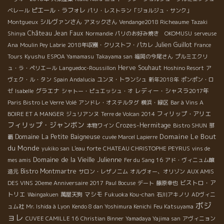
ピエール・ラフォレ
ベレール
パリ・レストラン「ジョルジュ・サンク」
シルヴァンさん
Montgueux
アヌックさん
Vendange2018 Richeaume
Tazaki
Château Jean Faux
Shinya
Normandie
パリのお好み焼き OKOMUSU
serveuse
Julien Guillot
Ana
Moulin Pey Labrie
2018年収穫・クリストフ・パカレ
France
Kyushu
Tours
ESPOA Yamamasu
Takayama san
福岡の今尾さん
プルミエクリ
Herve Souhaut
ュ・ラ・ペリエール
Languedoc-Roussillon
Hoshino Resort
ア
ヴェク・ル・タン
Spain Andalucia
ユンヌ・トランシュ
新年2018年
ポンポン・ロ
グラエナ
レディー・シャスラ2017年
ゼ
Isabelle
シャトー・ピュエッシュ・オ
Paris Bistro Le Verre Volé
アンドレ・オステルタグ
横浜・緑区
Bar à Vins A
フィリップ・アリエ
BOIRE ET A MANGER
ジュリアンヌ
Terre de Volcan 2014
フィリップ・ジャンボン
Crozes-Hermitage
本物ワイン
Bistro SHUN
那
Domaine Le Bout
Domaine La Petite Baigneuse
覇
cuvée Marcel Lapierre
du Monde
yukiko san
L'eau forte
CHATEAU CHRISTOPHE PEYRUS
vins de
Domaine de la Vieille Julienne
mes amis
Fer du Sang 16
アド・ヴィニュム醸
Bistro Montmartre
造元
サロン・レザノニム
オルヴォー、オリゾン
AUX AMIS
ビストロ・ア
DES VINS 20eme Anniversaire 2017
Paul Bocuse
デート
藤原幸也
トリエ
マシモ
Waingakuen
萬屋天狗
Fukuoka Kou-chan
石川アキノリ
ADヴィニ
ボジ
ュム社
Mr. Ishida à Lyon
Kendo 8 dan Yoshimura Kenichi
Feu Katsuyama
ョレ
CUVEE CAMILLE 16
Christian Binner
Yamadaya Yajima san
アヴィニョン