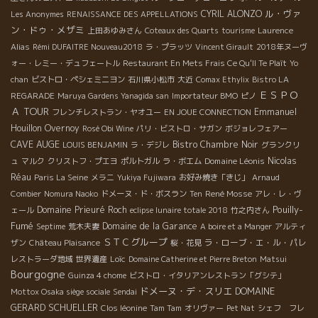
ル・ヴァ
CYRIL ALONZO
Les Anonymes
RENAISSANCE DES APPELLATIONS
ン・ドゥ・メザミ
上田あゆみさん
Coteaux des Quarts
tourisme
Laurence
Alias
Rémi DUFAITRE Nouveau2018
ラ・プラッツ
Vincent Girault
2018年ヌーヴ
ォー・レミー・デュフェートル
Restaurant En Mets Frais Ce Qu'Il Te Plaît
Yo
chan
ビストロ・ペシェミニヨン
石川県小松市
大近
Comax Ethylix
Bistro LA
ＥＳＰＯ
REGARADE
Maruya Gardens Yanagida san
Importateur BMO
ピノ
Ａ TOUR
Emmanuel
フレンチレストラン・ヤオユー
EN JOUE CONNECTION
Houillon Overnoy
Rosé Obi Wine
パリ・ビストロ・サガン
ボジョレフェアー
CAVE AUGE
Bistro Chambre Noir
LOUIS BENJAMIN
ラ・デジレ
グランクリ
Domaine Léonis
Nicolas
ュ
マルク
クリストフ・プエヨ
ポルトガル
ラ・ボエム
Réau
Paris La Seine
メラニ
Yukiya Fujiwara
お好み焼き「きじ」
Arnaud
René Mosse
Combier
Nomura Naoko
ドメーヌ・ド・ボスラン
Ten
アレ・レ・ヴ
Pouilly-
Domaine Prieuré Roch
ェール
eclipse lunaire totale 2018
竹之内さん
Fumé
Domaine de la Garance
Septime
荒木夫妻
A boire et a Manger
アルティ
ＳＴＣグループ
ラ・ローブ・エ・ル・パレ
ザン
Château Plaisance
桜・花見
Loïc
レストラーダ地域
世界遺産
Domaine Catherine et Pierre Breton
Matsui
Bourgogne
Guinza 4 chome
ビストロ・イタリアンレストラン「グシテ」
ドメーヌ・デ・スリエ
DOMAINE
Mottox Osaka siège sociale
Sendai
GERARD SCHUELLER
Clos léonine
Tam Tam
オリヴァー
Pet Nat
シェフ フレ