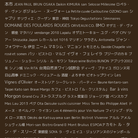
本市
JEAN PAUL BRUN
OSAKA Daikin KIMURA san
Selosse Millesime
ロペラ・
ボジョレー ・ヌーヴォー
シ
デ・ヴァン
La Petite cuvée Cailloutine
OZONO san
ャブリ
オリヴィエ・クーザン
東京・神田
Tokyo Degustations Séminaires
BMO
DOMAINE DES FOULARDS ROUGES
ORVEAUX CO.
オザミ・デ・ヴァ
ユグ・べゲ
ン 銀座
マタハリ
vendange 2018 Lapalu
オザミトーキョー
CPV ツ
ジャン・
アー
Shizuoka Japon
レカール lot 1016
マリオン
サラさん
Antonella
フォワヤール
ニーム
マキシム・マニョン
伊豆
トモミさん
Davide Chapelle
vin
イヴォ・フェレイラ
rosé et somen
パリ・ビストロ・マルゴ
ブジーグのカキ
ブ
リュノー・シュラー
シリル・ル・モワン
Tokyo wine Bistro BUNON
アブリウ2002
台湾自然派ワイン試飲会
年
シノン城
Vin RITA
ディーヴ・ブテイユ
ガロンヌ河
Les
日仏商事
ドミニック・べリュアール
酒屋・よろずや
ビオトップワイン
Vignes d'Olivier
オーストリア
シークレット・パーティー
Baune Kentaro-san
Bar à vins
Taipei Kato san
Brave Margo
カフェ・ビストロ「ル・クリスタル」
Morgon
ストラスブルグ
Grand Cru
ラスト営業日
ジョージア国
ベンスカブ
Mas Lau 2013
ペグ
Ota Daisuke sushi cuisinier
Miss Terre
Bio
Philippe Aliet
ド
メーヌ・オベルノワ・ウイヨン
Les 4 éléments pour Vin Nature
フィリップ・デル
Décès de Katsuyama san
メ
ローヌ地方
Berlin
Bistrot VIvienne
アルル
アメル
ル・タ
ESPOAナカモト
シュヴィル畑
Mori-san
Bistro Grand 8
Mont Brulius
ン・デ・スリーズ
東銀座 SOYA
ラ・ヴィエイユ・ジュリアンヌのジャンポール