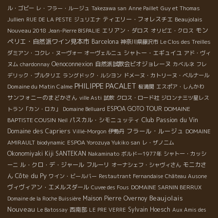
ル・ゴビー
レ・フラー・ルージュ
Takezawa san
Anne Paillet
Guy et Thomas
ティエリー・フォレスチエ
Beaujolais
Jullien
RUE DE LA PESTE
ジュリエナ
モン
Nouveau 2018
エリアン・ダロス
Jean-Pierre BISPALIE
オリビエ・クロス
ペリエ・自然派ワイン見本市
Barcelona
神奈川県藤沢市
Le Clos des Treilles
シャトー・エギュイユ
ダミアン・コクレ・ヌーヴォー
オーヴェルニュ
アド・ヴィ
Oenoconnexion
自然派試飲会ビオジョレーヌ
ヌム
chardonnay
カベルネ
フレ
デリック・プルタリエ
ラングドック・ルシヨン
ドメーヌ・カトリーヌ・ベルナール
PHILIPPE PACALET
Domaine du Matin Calme
桜満開
エスポア・しんかわ
サンフォニーのまどかさん
ville Asti
試飲
クロス・ロード社
ジロンナ三ツ星レス
ESPOA GOTO TOUR
DOMAINE
トラン「カン・ロカ」
Domaine Belluard
Club Passion du Vin
BAPTISTE COUSIN
パスカル・シモニュッティ
Neil
フラール・ルージュ
Domaine des Capriers
Villié-Morgon
伊勢丹
DOMAINE
AMIRAULT
biodynamic
ESPOA Yorozuya Yukiko san
レ・ザノ二ム
Okonomiyaki Kiji SANTEKAN
Nakaminato
ボルドー1977年
シャトー・カッシ
ル・クロ・デ・ジャール
フルーリ
モニカさ
ーニ
オーナシェフ・シャヴィさん
Côte du Py
ん
ワイン・ビールバー
Restautrant Fernandaise
Château Ausone
ヴィヴィアン・エメルスダール
Cuvee des Fous
DOMAINE SARNIN BERRUX
Beaujolais
Maison Pierre Overnoy
Domaine de la Roche Buissière
Nouveau
西南部
Sylvain Hoesch
Le Batossay
LE PRE VERRE
Aux Amis des