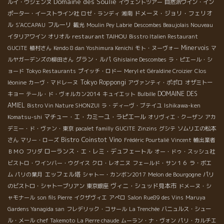
Domaine des Soulié
ルイ・ウジェンヌ
イヴェントツアー
自然派ワイン・イン
ドメーヌ・ジョリ・フェリオ
ポーター・イーストライン社
ロゼ・ランディ
湘南
ル
フルーリ
S'ACCAPAU
観光
Moulin Pey Labrie
Descombes Beaujolais Nouveau
restaurant TAIHOU
イタリアワイン
オリオル
Bisstro Italien Restaurant
Minervois
GUCITE
植村さん
Kendo 8 dan Yoshimura Kenichi
モト・ヌーヴォー
マ
グラン・ルパ
ルヤガーデンズの柳田さん
Ghislaine Descombes
ラ・ピエール・シ
ョード
Tokyo Restaurants
プイッチ・ロドー
Meryl et Géraldine Croizier
Clos
Tokyo Roppongi
léonine
カーヴ・マドレーヌ
アヴァンティ・ポポロ
オザミトー
DOMAINE DES
キョー
テール・ド・ヴォルカン2014
キュイエット
Bulbille
AMIEL
Bistro Vin Nature SHONZUI
ラ・ディーヴ・ブテイユ
Ishikawa-ken
マチュー・エ・カミーユ・ラピエール
Komatsu-shi
オリヴィエ・クーザン
アカ
デミー・ド・ヴァン・東京
pacalet familly
GUCITE
Zinzins
グシテ
ソムリエの松本
Bistro Coinstot Vino
さん
マリー・ローズ
Frédéric Pourtalié
Vincent
輸出業者
ローランス・エ・レミ・デュフェートル
ＢＭＯ
フリダ
オー・ドゥ・スッシュ社
ビストロ・ワインバー・ウグイス
クロ・レオニヌ
フェールド・サン１６
ラ・ボエ
エッフェル塔
ム
パリの葉月
シャトー・カンボン2017
Melon de Bourgogne
パリ
ヴィニ・シュッド見本市
のビストロ・シャトーブリアン
東京銀座
ドメーヌ・シ
ャモナール
son fils Pierre
イクザヴィエ
アぺロ
Salon Rue89 des Vins
Maruya
Gardens Yanagida san
フレデリック・コサール
La Trenchée
バニュルス・シュー
ル・メール
chef Takemoto
La Pierre chaude
ムーラン・ナ・ヴォン
パリ・カルチエ