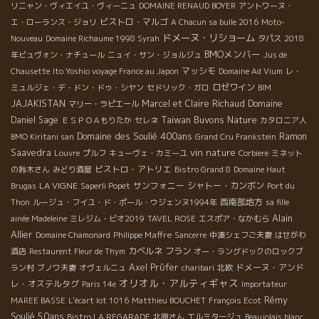
リニャン・ヴィエイユ・ヴィーニュ
DOMAINE RENAUD BOYER
アントワーヌ・
ビストロ・マルゴ
エ・ローランス・ジョリ
A Chacun sa bulle 2016
Moto-
ドメーヌ・リショーム
Nouveau
Domaine Richaume 1998 Syrah
タパス
2018
BMOメンバー
年ビュヴォン・ナチュール
ニュイ・サン・ジョルジュ
Jus de
マッシモ
Chausette
Ito Yoshio voyage France au Japon
Domaine Ad Vium
レ・
ロゼワイン
ミュルジェ・デ・ドン・ドゥ・シヤン
セドリック・ガロ
BIM
JAJAKISTAN
Marcel et Claire Richaud
Domaine
マリー・ラピエール
Taiwan Buvons Nature
Daniel Sage
ＥＳＰＯＡもりたか
セレネ
カタロニア人
Domaine des Soulié 400ans
Ramon
BMO Kiritani san
Grand Cru Frankstein
vin nature
Saavedra
Louvre
プルフ
キューヴェ・カミーユ
Corbiere
ミネット
ビストロ・アトリエ
の鈴木さん
みどり酒屋
Bistro Grand 8
Domaine Haut
LA VIGNE
サンフォニー
シャトー・カンボン
Brugas
Saperli Popet
Port du
西南部地方
Thon
ルージュ・フイユ・ド・ポール・ウジェンヌ1994年
sa fille
Alain
ainée Madeleine
ミレジム・ビオ2019
TAVEL ROSE
エスポア・なかむら
Allier
Philippe Maffre
Domaine Chamonard
Sancerre
中湊シェフご夫妻
はせがわ
カベルネ フラン
酒店
Restaurent Fleur de Thym
オー・ラングドックのロックブ
Axel Prϋfer
ドメーヌ・アンド
ラン村
ブノワ夫妻
オヴェルニュ
charibari
北欧
オリオル・アルティギャス
レ・オステルタグ
Paris 14e
Importateur
Rémy
MAREE BASSE
L'écart lot 1016
Matthieu BOUCHET
François Ecot
Soulié 50ans
Bistro LA REGARADE
北原さん
エルミタージュ
Beaujolais blanc