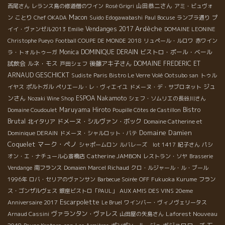
山田恭二さん
西尾さん
レランス島の修道僧のワイン
Rosé Grigri
アミ・ビュヴォ
Macon
ン
ことり
Chef OKADA
Suido Edogawabashi
Paul Bocuse
ランブラ通り
プ
Ardèche
Vendanges 2017
イイ・ヴァンゼル2013
Emilie
DOMAINE LEONINE
Christophe Pueyo
Football COUPE DE MONDE 2018
リュペール・ルロワ
赤ワイン
Monica
DOMINIQUE DERAIN
ビストロ・ポール・ベール
ラ・トォルトゥーガ
試飲会
ルネ・モス
後藤アキ子さん
DOMAINE FREDERIC ET
戸田シェフ
ARNAUD GESCHICKT
Sudiste
Paris Bistro Le Verre Volé
Ootsubo san
トゥル
ジュ
イヤス
ポルトガル
ペリエール・レ・ヴィエイユ
ドメーヌ・デ・サブロネット
ンさん
ESPOA Nakamoto
Nozaki Wine Shop
シェフ・ソムリエの長谷川さん
Bistro
Maruyama Hiroto
Domaine Coudoulet
Poupille Côtes de Castillon
Brutal
ドメーヌ・シルヴァン・ボック
北イタリア
Domaine Catherine et
Domaine Damien
Dominique DERAIN
ドメーヌ・シャルロット・バテ
Coquelet
マーク・ペノ
シャポームロン
ルバレーズ lot 1417
紀子さん
パシ
Catherine JAMBON
オン・エ・ナチュール心斎橋店
レストラン・ソヤ
Brasserie
Vendange
南フランス
Domaien Marcel Richaud
クロ・ルジャール・ル・ブール
1996年
ロバ・セリアのヴァンサン
Barbecue Soirée
OFF
Fukuoka Kurume
フラン
ス・ゴンザルヴェス
銀座ビストロ「PAUL」
AUX AMIS DES VINS 20eme
Escarpolette
Anniversaire 2017
Le Bruel
ワインバー・ヴィノヴェリータス
ヴァランタン・ヴァレス
Laforest Nouveau
Arnaud Cassini
山田屋の矢島さん