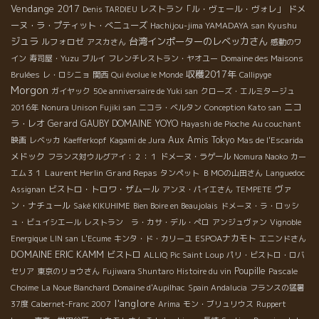
Vendange 2017
レストラン「ル・ヴェール・ヴォレ」
ドメ
Denis TARDIEU
ーヌ・ラ・プティット・べニューズ
Kyushu
Hachijou-jima YAMADAYA san
ジュラ
台湾インポーターのレベッカさん
ルフォロゼ
アスカさん
感動のワ
イン
寿司屋・Yuzu
ブルイ
フレンチレストラン・ヤオユー
Domaine des Maisons
収穫2017年
Brulées
レ・ロシニョ
関西
Qui évolue le Monde
Callipyge
Morgon
ガイヤック
50e anniversaire de Yuki san
クローズ・エルミタージュ
ニコ
2016年
Nonura Unison Fujiki san
ニコラ・ベルタン
Conception Kato san
DOMAINE YOYO
ラ・レオ
Gerard GAUBY
Hayashi de Pioche
Au couchant
Aux Amis Tokyo
映画
レベッカ
Kaefferkopf
Kagami de Jura
Mas de l'Escarida
メドック
フランス対ウルグアイ：２：１
ドメーヌ・ラゲール
Nomura Naoko
カー
Laurent Herlin
Grand Repas
エム３１
タンペット
ＢＭОの山田さん
Languedoc
ビストロ・トロワ・ザムール
ヴァ
Assignan
アンヌ・パイエさん
TEMPETE
ン・ナチュール
Saké KIKUHIME
Bien Boire en Beaujolais
ドメーヌ・ラ・ロッシ
ュ・ビュイシエール
レストラン ラ・カサ・デル・ぺロ
アンジュヴァン
Vignoble
ESPOAナカモト
Energique
LIN san
L'Ecume
キンタ・ド・カリーユ
エニンドさん
DOMAINE ERIC KAMM
ビストロ
ALLIQ
Pic Saint Loup
パリ・ビストロ・ロバ
Poupille
セリア
東京のリョウさん
Fujiwara Shuntaro
Histoire du vin
Pascale
Choime
La Noue Blanchard
Domaine d'Aupilhac
Spain Andalucia
フランスの猛暑
l'anglore
37度
Cabernet-Franc 2007
Arima
モン・ブリュリウス
Ruppert