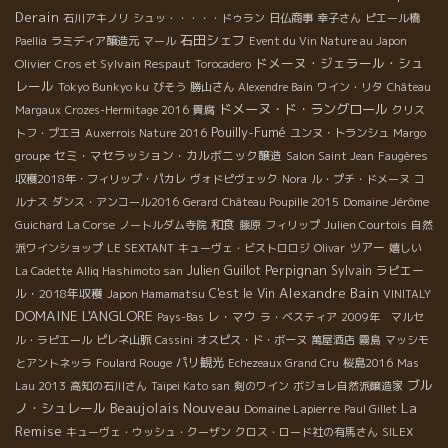
Derain
石川アキノリ
シュッ・・・・・ドゥラン
日仏商事
幸子さん
ピエール橋
石田シェフ
Paellia
ラミディア醸造元
マール
Event du Vin Nature au Japon
ドメーヌ・ジェラール・シュ
Olivier Cros et Sylvain Respaut
Torocadero
レール
Tokyo Bunkyo ku
びそう
勝山さん
Alexendre Bain
ワイン・リタ
Château
ドメーヌ・ド・ラングロール
Margaux
Crozes-Hermitage 2016
貴腐
クリス
Pouilly-Fumé
トフ・プエヨ
Auxerrois Nature 2016
ユンヌ・トランシュ
Margo
セミ・マセラッション・カルボニック醸造
groupe
Salon Saint Jean
Faugères
収穫2018年・フィリップ・パカレ
ヴォドピヴェック
Nora
ル・プチ・ドメーヌ
コ
ルナス
ダンス・アンコール2016
Gerard
Château Poupille 2015
Domaine Jérôme
和食
Guichard
La Corse
ノートルダム寺院
藤原
フィリップ
Julien Courtois
自然
ツアー
派ワインショップ
LE SEXTANT
キューヴェ・ビストロロジ
Olivar
嬉しい
Perpignan
Julien Guillot
Sylvain
ラピエー
La Cadette
Alliq Hashimoto san
Alexandre Bain
ル・2018年収穫
C'est le Vin
Japon Hamamatsu
VINITALY
DOMAINE L'ANGLORE
レ・マウ
Pays-Bas
ラ・ベスティア
2009年 マルセ
ル・ラピエール
ピレネ山脈
Cassini
オスピス・ド・ボーヌ
萬屋酒店
霧島
マッシモ
パリ観光
とアントネッラ
Foulard Rouge
Echezeaux Grand Cru
桜島2016
Mas
ブル
Lau 2013
高知の石川さん
Taipei Kato san
剣のワイン
ボジョレ自然派醸造家
Beaujolais Nouveau
La
ノ・シュレール
Domaine Lapierre
Paul Gillet
Remise
キューヴェ・ウッシュ・クーザン
クロス・ロード社の有馬さん
SILEX