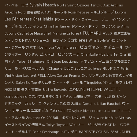
年熟成してからの出荷なので、すでに柔らかく飲み頃になってい
Sylvain Hoesch
ペ・ベル ロゼ
Nuits Saint Georges 1er Cru Aux Argillas
る。 グイグイ系のワインが多いなかで、貴重なワイン。 ３）Clos
Ardeche Nord
猛暑継続2018年
ルーブル
Rosé Métisse
マルゴグループ
Lurons
Baquey クロ・バケ このワインこそ西南部地方のトップ・ワイ
Les Pénitentes
Chef Ishida
ドメーヌ・ドゥ・ヴィーニュ・デュ・マインヌ
シ
ン。 エリアンが現在の段階で、可能なすべてを尽くしたワイン。
ルーブル
北アルデッシュ
Christian Binner
ドメーヌ・ド・ラ・ガランス
赤
Amis
このワインがフランス中の星付きレストランに入っている。 カベ
FUJIMARU
Buvons
Cachette Masa chef
Martine Laforest
マルク
東京世田谷
ルネ・フラン３５％、メルロー３５％、アブリュー１５％、カベ
Corbieres
区・ナカモトさん
リショーム 白ワイン
Wine Style WINO
シャト
ルネ・ソーヴィニョン１５％ 自生酵母のみ、ビン詰めまで酸化防
ビュヴォン・ナチュール
ー・ラゲール
六本木
Hoshinoya Yoshimura san
ワイ
止剤の添加なし。 樽熟２２カ月、コンクリート槽１２カ月、ビン
ビストロ・ビアンカーラ
岩
ンライター・リンさん
Chambolle Musigny 1er Cru
熟１４カ月の長期熟成期間。 収穫から瓶詰まで４年の熟成を経
ちゃん
Taipei
マキシム・マニョン
Strohmeier
Château Lestignac
プルミエク
て、飲み頃になってから出荷する贅沢な造り。。 エリアンがアル
リュ・ラ・ペリエール
Alain Chapelle
カルフォルニア
Juliénas
ボルドネス
Paris
ザスから戻って、ここでワインを造りだした初リリース９８年。
Vini Vision
Laurent FELL
Aloxe Corton Premier Cru
サンマルタン経営者のレイモ
１９年の歳月が流れ、常に問題意識を持っていろんな試作を重
ンさん
Salon Bio Top
タカムラ
コトー・デ・カール
T'inquiètes M'man!
ラフォレ収
ね、現段階でたどり着いた最高傑作である。 一人の男が精魂を込
DOMAINE PHILIPPE VALETTE
穫2018年
ラスト営業日
Bistro Buvards
めて造った西南部地方の最高峰のワイン！ 一度は試す価値あり！
coinstot vino
エスポアよろずやユキ子さん
山田屋ツアー
スモール品種
ジャン・
きっと、大きな発見がありますよ。
ヴァ
ドミニック・カッシーニ
ヴァンセンヌの森
Gaillac
Domaine Lilian Bauchet
ン・ナチュール見本市ビム
Yuki san
ITO sejour bien occupe au Japon
キューヴ
ェ・マルセル
Goutte d’Or
2018年・ボジョレヴィラージュ
wine bar Vino Veritas
CHAT
イーストラインの門脇さん
Tokyo Toyosu AOKI
オー・ザルジラ
レ・バステ
BAPTISTE COUSIN
ィード・ダルキエ
Denis Deschamps
トロカデロ
BEAUJALIEN