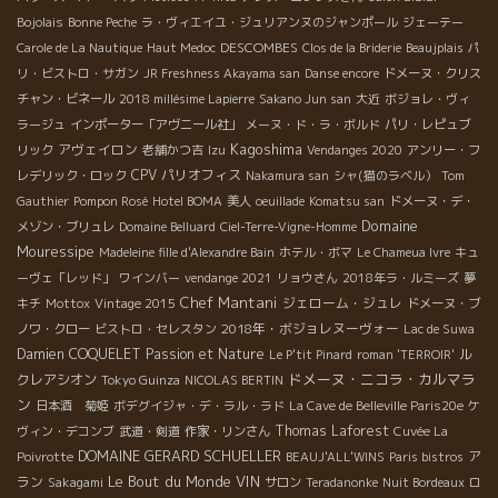
Bojolais
Bonne Peche
ラ・ヴィエイユ・ジュリアンヌのジャンポール
ジェーテー
DESCOMBES
Carole de La Nautique
Haut Medoc
Clos de la Briderie
Beaujplais
パ
リ・ビストロ・サガン
JR Freshness Akayama san
Danse encore
ドメーヌ・クリス
チャン・ビネール
2018 millésime Lapierre
Sakano Jun san
大近
ボジョレ・ヴィ
ラージュ
インポーター「アヴニール社」
メーヌ・ド・ラ・ボルド
パリ・レピュブ
Kagoshima
アヴェイロン
リック
老舗かつ吉
Izu
Vendanges 2020
アンリー・フ
CPV パリオフィス
レデリック・ロック
Nakamura san
シャ(猫のラベル）
Tom
Gauthier
Pompon Rosé
Hotel BOMA
美人
oeuillade
Komatsu san
ドメーヌ・デ・
Domaine
メゾン・ブリュレ
Domaine Belluard
Ciel-Terre-Vigne-Homme
Mouressipe
Madeleine fille d'Alexandre Bain
ホテル・ボマ
Le Chameua Ivre
キュ
ーヴェ「レッド」
ワインバー
vendange 2021
リョウさん
2018年ラ・ルミーズ
夢
Chef Mantani
ジェローム・ジュレ
キチ
Mottox
Vintage 2015
ドメーヌ・ブ
2018年・ボジョレヌーヴォー
ノワ・クロー
ビストロ・セレスタン
Lac de Suwa
Damien COQUELET
Passion et Nature
ル
Le P'tit Pinard
roman 'TERROIR'
ドメーヌ・ニコラ・カルマラ
クレアシオン
Tokyo Guinza
NICOLAS BERTIN
ン
日本酒 菊姫
ボデグイジャ・デ・ラル・ラド
La Cave de Belleville Paris20e
ケ
Thomas Laforest
ヴィン・デコンブ
武道・剣道
作家・リンさん
Cuvée La
DOMAINE GERARD SCHUELLER
ア
Poivrotte
BEAUJ'ALL'WINS
Paris bistros
Le Bout du Monde
VIN
ラン
Sakagami
サロン
Teradanonke
Nuit Bordeaux
ロ