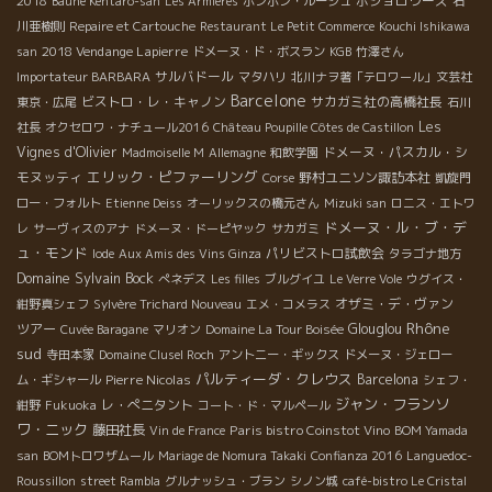
2018
ボジョロワーズ
Baune Kentaro-san
Les Armières
ポンポン・ルージュ
石
川亜樹則
Repaire et Cartouche
Restaurant Le Petit Commerce
Kouchi Ishikawa
2018 Vendange Lapierre
san
ドメーヌ・ド・ボスラン
KGB
竹澤さん
サルバドール
Importateur BARBARA
マタハリ
北川ナヲ著「テロワール」文芸社
Barcelone
ビストロ・レ・キャノン
サカガミ社の高橋社長
東京・広尾
石川
Les
社長
オクセロワ・ナチュール2016
Château Poupille Côtes de Castillon
Vignes d'Olivier
ドメーヌ・パスカル・シ
Madmoiselle M
Allemagne
和飲学園
エリック・ピファーリング
モヌッティ
野村ユニソン諏訪本社
Corse
凱旋門
ロー・フォルト
Etienne Deiss
オーリックスの橋元さん
Mizuki san
ロニス・エトワ
ドメーヌ・ル・ブ・デ
レ
サーヴィスのアナ
ドメーヌ・ドーピヤック
サカガミ
ュ・モンド
パリビストロ試飲会
Iode
Aux Amis des Vins Ginza
タラゴナ地方
Domaine Sylvain Bock
ぺネデス
Les filles
ブルグイユ
Le Verre Vole
ウグイス・
オザミ・デ・ヴァン
紺野真シェフ
Sylvère Trichard Nouveau
エメ・コメラス
Rhône
ツアー
Glouglou
Cuvée Baragane
マリオン
Domaine La Tour Boisée
sud
寺田本家
Domaine Clusel Roch
アントニー・ギックス
ドメーヌ・ジェロー
パルティーダ・クレウス
Pierre Nicolas
Barcelona
ム・ギシャール
シェフ・
ジャン・フランソ
レ・ぺニタント
紺野
Fukuoka
コート・ド・マルペール
ワ・ニック
藤田社長
Paris bistro Coinstot Vino
Vin de France
BOM Yamada
san
BOMトロワザムール
Mariage de Nomura Takaki
Confianza 2016
Languedoc-
Roussillon
street Rambla
グルナッシュ・ブラン
シノン城
café-bistro Le Cristal