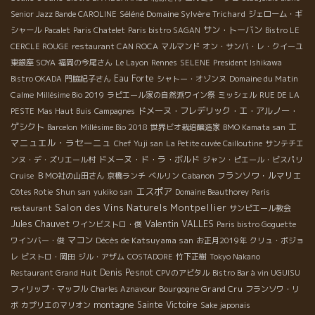
Séléné Domaine Sylvère Trichard
Senior Jazz Bande CAROLINE
ジェローム・ギ
サン・トーバン
シャール
Pacalet
Paris Chatelet
Paris bistro SAGAN
Bistro LE
CERCLE ROUGE
restaurant CAN ROCA
マルマンド
オン・サンバ・レ・クイーユ
東銀座 SOYA
福岡の今尾さん
Le Layon
Rennes
SELENE
President Ishikawa
Eau Forte
Domaine du Matin
Bistro OKADA
門脇紀子さん
シャトー・オゾンヌ
Calme
Millésime Bio 2019
ラピエール家の自然派ワイン祭
ミッシェル
RUE DE LA
ドメーヌ・フレデリック・エ・アルノー・
PESTE
Mas Haut Buis
Campagnes
エ
ゲシクト
Barcelon
Millésime Bio 2018
世界ビオ栽培醸造家
BMO Kamata san
マニュエル・ラセーニュ
Chef Yuji san
La Petite cuvée Cailloutine
サンテチエ
ドメーヌ・ド・ラ・ボルド
ンヌ・デ・ズリエール村
ジャン・ピエール・ビスパリ
フランソワ・ルマリエ
Cruise
ＢＭО社の山田さん
京橋ランチ
ベルリン
Cabanon
エスポア
Côtes Rotie
Shun san
yukiko san
Domaine Beauthorey
Paris
Salon des Vins Naturels Montpellier
restaurant
サンピエール教会
Valentin VALLES
Jules Chauvet
ワインビストロ・俊
Paris bistro Goguette
マコン
Décès de Katsuyama san
ワインバー・俊
お正月2019年
クリュ・ボジョ
レ
ビストロ・岡田
ジル・アザム
COSTADORE
竹下正樹
Tokyo Nakano
Denis Pesnot
Restaurant Grand Huit
CPVのアビタル
Bistro Bar à vin UGUISU
Bourgogne Grand Cru
フィリップ・マッフル
Charles Aznavour
フランソワ・リ
montagne Sainte Victoire
ボ
カプリエのマリオン
Sake japonais