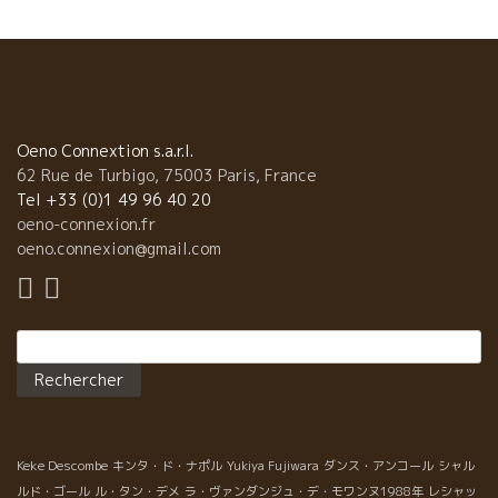
っ張りだこの造り手である。 この西南部地方の独特な品種の一つ
マルベック品種を食べてみる。 葡萄自体があまりにも上品な美味
しさに感動の面々。 マルベック品種は葡萄実の皮が薄くて繊細な
品種であることはあまり知られていない。非常に上品な味わい。
土佐山田ショッピングセンターの三谷さん、サカガミの日野さん
渥美フーズの森さん ，大近の久米さん エリア
ン・ダロスはアルザスのビオ・ディナミ農法の大家Humberecht
Oeno Connextion s.a.r.l.
フンブレヒト醸造で５年間も修業した。 そのエリアンが栽培した
62 Rue de Turbigo, 75003 Paris, France
マルベック品種は特別だ。 食べて美味しい葡萄を仕込めば、美味
Tel +33 (0)1 49 96 40 20
しいワインができるのは当たり前。 １９ヘクタールの畑を庭師の
oeno-connexion.fr
ように丁寧に世話をしているエリアン。 醸造も熟成もすべての段
oeno.connexion@gmail.com
階での作業の精確度プレシジョンPrécisionレベルが半端ではな
い。 緻密な液体は偶然にはできない。一つ一つの作業の積み重ね
であることが理解できる液体である。 １）希少な品種Abrieu アブ
Rechercher :
リューも栽培している。除梗なしのグラップ・アンティエール、
マセラッション・カルボニック醸造、勿論、自生酵母のみ、軽快
でグイグイいけるタイプ。 ２）Chante coucou シャント・クク
ここ西南部地方は大西洋気候と内陸気候、南仏の三つの影響を
受けている。 その三つの地方の葡萄品種を掛け合わせたワイ
Keke Descombe
ン。 メルロー、カベルネ・ソーヴィニョン、カベルネ・フラン、
キンタ・ド・ナポル
Yukiya Fujiwara
ダンス・アンコール
シャル
マルベック、シラー品種。 構成のしっかりとしたワイン、でも２
ルド・ゴール
ル・タン・デメ
ラ・ヴァンダンジュ・デ・モワンヌ1988年
レシャッ