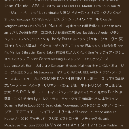
Jean-Claude LAPALU
Bistro Paris NOUVELLE MAIRIE
Oita Shun san
カ
chef Nakaminato
リヨン
Chef
ー・ジェー・ベー
ドメーヌ・オリビエ・クザン
Shu-zo
ジャン・フォワイヤール
Yorozuya
モンマルトル・ビス
Clos de
Marcel Lapierre
Vougeot Grand Cru
ゲシクト
収穫時期2018
vins de mes
伊藤與志男
amis
パリのお好み焼き OKOMUSU
Les Bastides d'Alquier
グラン・
東
Jordy Perez
ジュル・ショーヴェ
クリュ・フランクシュタイン
月
ルイック
京
モトクッス大阪本社
ドメーヌ・デ・カプリエ
Loirre
日本ソムリエ協会会長
son
PUR
fils Marius
Sébastien David
Salon
株式会社JALUX
Une île
ソフィア・ボシェ
Olivier Cohen
ＢＭОスタッフ
Riesling
レストラン・フェルナンデーズ
Laurence et Rémi Dufaitre
Sakagami Groupe
Mathieu
シャンボル・ミュージ
ニ・プルミエクリュ
Matsuoka san
マチュ
CHATEAU BEL AVENIR
アン・メ・フ
レミー・スリエ50歳記
DOMAINE DAMIEN BUREAU
ェ・スキル・トゥ・プレ
念パーティー
ジル・キャトリンヌ・ヴェルジェ
ドメーヌ・リリアン・ボシェ
Paris
ＥＳＰＯＡ
試飲
ギー・エ・トマ・ジュリアン
息子のマリウス
見本市
居
Lyon
酒屋・ユメキチ神田
レストラン・ヨットクラブ
田崎真也さん
本物ワイン
2018 Beaujolais Nouveaux
エスポア・ゴトー
Domaine Patte Loup
レストラン
ツアー
エマニュエル・ウイヨン・オヴェルノワ
Seine
Laurence Alias
Le
Nouvel An 2019
マッチルド・スリエ
ビストロ・ラ・ノティック
Galapia
Le Vin de mes Amis
Bar à vins
Mondeuse Tradition 2003
Cave Madeleinne