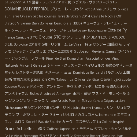
Sauvignon 2016
猛暑・フランス2018年夏
タヴェル・ヴァンタージュ15
DOMAINE JOLLY FERRIOL
プリューレ・ロック
Pot d'Anne
アブリウ
6 Pieds
sur Terre
On s'en bat les couilles
Terre de Volcan 2014
Caviste Rocks Off
Bien Boire en Beaujolais (BBB)
Bistrot VIvienne
キューヴェ・ソレイユ・テー
Côte de Py
ル・クール
ラ・キューヴェ・ドゥ・シャ
Le Batossay
Boourgogne
Groupe STC
サンテミリオン
France Canicule 37℃
JEAN LOUIS POUDOU
加藤さん
B.B.B. Bojoloise
2018年収穫・リショーム
Le Vin en Tête
サンソー
レイ
ノ君
ジャック・フェヴリエ
プピーユ2008年
St Joseph
Reviens Gamay
ワインバ
ー・シャンブル・ノワール
Pinell de Brai
Kuma chan
Association des Vins
Naturels
Vincent Garreta
シャトー・クリストフ・ペイリュルス
長女のマドレーヌ
ドメーヌ・ヨヨ
スリエ醸
ちゃん
レストラーダ地域
Dominique Belluard
パルク
passion
造所
CPV Takeshita
Olivier de Nice
Ｃave Fujiki
東京六本木
cuvée
Coup de Foudre
ドメーヌ・アント二ー・テヴネ
ダヴィデ、ピエラ
長崎の大坪さん
東京・鴬谷
ジ
アンペキャブル
Bistro A boire et A manger
マス・ド・モンペール
ャンフランソワ・ニック
Tokyo Kanda Dégustation
Village Arbois Pupillin
Richeaume
モルゴン1997年ビンテージ
Histoire du vin francais
サン・ジョゼフ
デコンブ・ボジョレ・ヌーヴォー
バルセロナのユウコさん
Normandie
エマニュ
エル・ルロワ
Societé Eau de Souche
カーヴ・エステザルグ
La Colline Inspiré
Bruno Schueller
山登り
Cuiisne Japonaise
トモミさん
ジブレイ・シャンベルタ
ン
Le Vieux Bordeaux
ジュリアン・ドゥラン
Stéphane Rocher
Domaine Jean