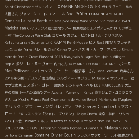
DOMAINE ANDRE OSTERTAG
Saint Christophe
サン・ペレー
ラヴェニールの
Axel Prüfer
大園さん
ジャン・クロード
ユン・ニル
DOMAINE AMIRAULT
Domaine Laurent Barth
Mr.Tamajo de Diony
Wine School
vin rosé
ARTISAN
Madoka san
CPVフランス蔵元訪問ツアー
横浜緑区のエスポアしんかわ
モンギュ
ー村
The Concorde Wine Club
コサール
カフェ・ビストロ「ル・クリスタル」
Eric KAMM
René Mosse
Katsumata san Gotenba
ピノ
Rosé PETAR
フレッド
La Casa del Perro
ベレール
Chef Konno
マレ・バス
ラ・カーブ・アピコル
Simone
mère de Derain
Cuvée Plussard
2018 Beaujolais Villages
Beaujolais Villages
ボーヌ
ボジョレ・ヌーヴォー
Hop'là
内田さん
DOMAINE THOMAS ROUANET
Mas Pellisser
レストランプロデューサーの柳沼憲一さん
Paris Belleville
岩井さん
2018年収穫・デコンブ
恵比寿店
シルヴィー・オジュロ
M. Bispalie
サンフォニー社
エスポア・ゴトー
オザミ東京
諏訪湖
レシャッペ・ベル
LES MARCELLINS
大江
戸の夜景
トーハン酒販ツアー
Acignan
Yumekichi Kanda
寿司シェフ・ユウジロウ
La Pioche
さん
France Foot Championne de Monde
Benoit
Marie-lo de l'Anglore
エリック・プフェーリング
Gevrey-Chambertin
マス・
オレリアン・プチ
ロー
SILEX
レストラン「シャトーブリアン」
Tokyo Chofu
東京・神田・リショー
ムワイン会
Thibaut
アルル
En Mets fais ce qu'il te plait
Nomura Takaki
EN
Malaga
JOUE CONNECTION
Station Shinosaka
Bordeaux Grand Cru
Si nous
Domaine Olivier Cousin
parlions Carignan
フランスサッカーワールド優勝2018