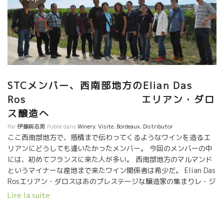
STCメンバー、西南部地方のElian Das
Ros エリアン・ダロ
ス醸造へ
Par
伊藤與志男
Publié dans
Winery
,
Visite
,
Bordeaux
,
Distributor
ここ西南部地方で、感情まで伝わってくるようなワインを造るエ
リアンにどうしても逢いたかったメンバー。 今回のメンバーの中
には、初めてフランスに来た人が多い。 西南部地方のマルマンド
というマイナーな産地まで来たワイン関係者は希少だ。 Elian Das
Rosエリアン・ダロスはあのプレステージな醸造家の集まりレ・ジ
ャン・ド・メティエ組織のメンバーでもある。 そして、多くの三
Lire la suite
ツ星レストランにもオン・リストされている。 日本ではまだ無名
に近いけど、トビッキリ美味しいワイン、世界中の愛好家から引