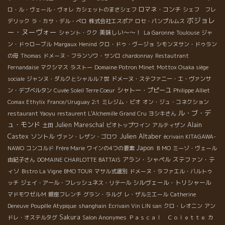
ロマネ・コンチ
ロ・ル・ヴェール・ヴォレ
カシェットのまさシェフ
シェフ フレ
ボジョレ
デリック
ラ・カサ・デル・ぺロ
株式会社エスポア
ロセ・パンプルムス
ー・ヌーヴォー
美味しい～～！
シャント・クク
La Garonne
Toulouse
ジャ
ン・ドゥローブル
Margaux
Henind
クロ・ドゥ・ヴージョ
シモンヌサン・ドゥラン
の母
Thomas
ドメーヌ・フランソワ・サンロ
chardonnay
Restautrant
Fernandaise
マクシマス
ラストー
Domaine Potron Minet
Mottox Osaka siège
sociale
ジャンヌ・ダルクとシャルル７世
ドメーヌ・ステファニー・エ・ヴァンサ
シャトー・プピーユ
ン・デブベルタン
Cuvée Soleil Terre Coeur
Philippe Alliet
Comax Ethylix
France/Uruguay 2:1
ミレジム・ビオ
オン・ジュ・コネクション
ル・ブ・デ
restaurant Yaoyu
restaurent L'Alchemille
Grand Cru
ヨシキさん
ュ・モンド
Julien Mareschal
Alain
土田
ビオトップワイン
アルティザン
Julien Altaber
Castex
ソントル
ヴァン・レザン・ゴロワ
écrivain KITAGAWA-
Japon
NAWO
コンコルド
Frère Marie
ワインの4つの要素
ＢＭО
ミーゾ・ヴェール
アラン・シャペル
ステファン・テ
由紀子さん
DOMAINE CHARLOTTE BATTAIS
ィソ
Bistro La Vigne
BMO TOUR
マサル式選別
ドメーヌ・ラファエル・バルトゥ
シルヴェール・トリシャール
ッチ
ジェイ・アール・フレッシュネス・リテール
マドモワゼルＭ
銀座フレンチ
グラン・ラルグ
レ・ザルミエール
Catherine
Deneuve
Poupille Atypique
shanghain
Ecrivain Vin LIN san
クロ・レオニン
アン
Sakura
ドレ・オステルタグ
Salon Anonymes
Ｐａｓｃａｌ Ｃｏｌｅｔｔｅ
カ