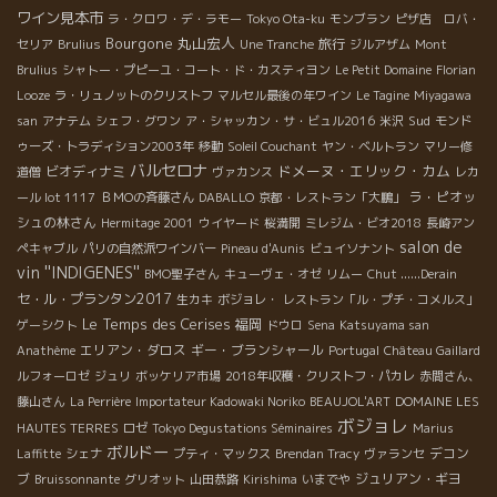
ワイン見本市
ラ・クロワ・デ・ラモー
Tokyo Ota-ku
モンブラン
ピザ店 ロバ・
Bourgone
丸山宏人
旅行
セリア
Brulius
Une Tranche
ジルアザム
Mont
Brulius
シャトー・プピーユ・コート・ド・カスティヨン
Le Petit Domaine
Florian
Looze
ラ・リュノットのクリストフ
マルセル最後の年ワイン
Le Tagine
Miyagawa
Sud
san
アナテム
シェフ・グワン
ア・シャッカン・サ・ビュル2016
米沢
モンド
ゥーズ・トラディション2003年
移動
Soleil Couchant
ヤン・ベルトラン
マリー修
バルセロナ
ドメーヌ・エリック・カム
ビオディナミ
道僧
ヴァカンス
レカ
ラ・ピオッ
ール lot 1117
ＢＭОの斉藤さん
DABALLO
京都・レストラン「大鵬」
シュの林さん
Hermitage 2001
ウイヤード
桜満開
ミレジム・ビオ2018
長崎アン
salon de
ペキャブル
パリの自然派ワインバー
Pineau d'Aunis
ビュイソナント
vin ''INDIGENES''
BMO聖子さん
キューヴェ・オゼ
リムー
Chut ......Derain
セ・ル・プランタン2017
生カキ
ボジョレ・
レストラン「ル・プチ・コメルス」
Le Temps des Cerises
福岡
ゲーシクト
ドウロ
Sena
Katsuyama san
エリアン・ダロス
ギー・ブランシャール
Anathème
Portugal
Château Gaillard
ルフォーロゼ
ジュリ
ボッケリア市場
2018年収穫・クリストフ・パカレ
赤間さん、
藤山さん
La Perrière
Importateur Kadowaki Noriko
BEAUJOL'ART
DOMAINE LES
ボジョレ
HAUTES TERRES
ロゼ
Tokyo Degustations Séminaires
Marius
ボルドー
デコン
Laffitte
シェナ
プティ・マックス
Brendan Tracy
ヴァランセ
ブ
ジュリアン・ギヨ
Bruissonnante
グリオット
山田恭路
Kirishima
いまでや