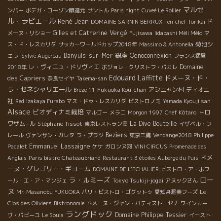
マルセ
ンバー
ボデガ・コーゾン醸造元
サントル
Paris night
Cuveé Le Rollier
ル・ラピエ－ル
René Jean
DOMAINE SARNIN BERRUX
Ten
chef Torikai
ド
Gilles et Catherine Vergé
メーヌ・リショー
Fujisawa
Iidabashi Méli Mélo
マ
菊池シ
ス・ド・レスカリダ
サッカーワールドカップ2018年
Massimo & Antonella
銀座
ェフ
Banyuls-sur-Mer
Oenoconnexion
Sylvie Augereau
フランス猛暑
レ・ヴィニュ・ドリヴィエ
Domaine
2018年
ボジョレ・クリストフ・パカレ
Edouard Laffitte
ドメーヌ・ド・
des Capriers
奈良セイヤ
Takema-san
ラ・セネシャリエール
アシニャン村
ディオニ
Breze 11
Fukuoka Kou-chan
社
Red
Izakaya Furabo
マス・ドゥ・レスカリダ
ビストロノミ
Yamada Kyouji san
Alsace
ビオディナミ栽培
トロ
マルゴー
メラニ
Morgon 1997
Chef Kôtaro
ワザム−ル
Stéphane Tissot
La Dive Bouteille
東京レストラン業
イザベル・フ
Beziers
レール
ヴァンサン・ガレタ
ラ・プラツ
東京三鷹
Vendange2018 Philippe
Emmanuel Lassaigne
Pacalet
ケケ
ガロンヌ河
VINI CIRCUS
Promenade des
ドメ
Anglais
Paris bistro Chateaubriand
Restaurant 3 étoiles Auberge du Puis
ーヌ・グレゴリー・ギヨーム
DOMAINE DE L'ECHALIER
ビストロ・ア・ボワ
ロー
ラ・ルミーズ
Tokyo Tsukiji-jogai
ール・エ・ア・マンジェ
アヌックさん
ヌ
Mr. Masanobu FUKUOKA
パリ・ビストロ・ゴグットゥ
愛知県渥美フーズ
Le
Clos des Oliviers
Bistronomie
ドメーヌ・ジャン・バティスト・セナ
ワインカー
ラングドック
Domaine Philippe Tessier
ヴ・パピーユ
Le Soula
イースト