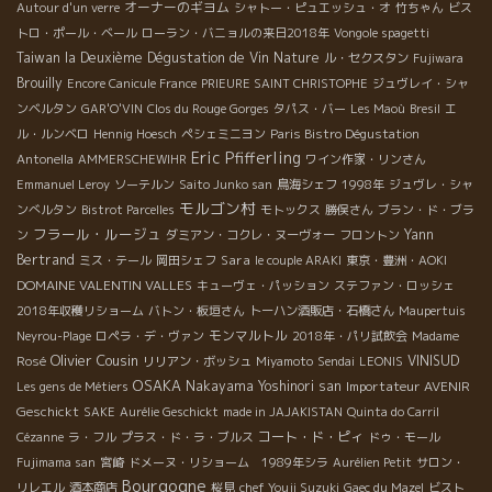
オーナーのギヨム
Autour d'un verre
シャトー・ピュエッシュ・オ
竹ちゃん
ビス
トロ・ポール・ベール
ローラン・バニョルの来日2018年
Vongole spagetti
Taiwan la Deuxième Dégustation de Vin Nature
ル・セクスタン
Fujiwara
Brouilly
Encore Canicule France
PRIEURE SAINT CHRISTOPHE
ジュヴレイ・シャ
ンベルタン
GAR'O'VIN
Clos du Rouge Gorges
タパス・バー
Les Maoù
Bresil
エ
ル・ルンベロ
Hennig Hoesch
ペシェミニヨン
Paris Bistro Dégustation
Eric Pfifferling
Antonella
AMMERSCHEWIHR
ワイン作家・リンさん
Emmanuel Leroy
ソーテルン
Saito Junko san
鳥海シェフ
1998年
ジュヴレ・シャ
モルゴン村
ンべルタン
Bistrot Parcelles
モトックス
勝俣さん
ブラン・ド・ブラ
フラール・ルージュ
Yann
ン
ダミアン・コクレ・ヌーヴォー
フロントン
Bertrand
Sara
ミス・テール
岡田シェフ
le couple ARAKI
東京・豊洲・AOKI
DOMAINE VALENTIN VALLES
キューヴェ・パッション
ステファン・ロッシェ
2018年収穫リショーム
バトン・板垣さん
トーハン酒販店・石橋さん
Maupertuis
モンマルトル
Neyrou-Plage
ロペラ・デ・ヴァン
2018年・パリ試飲会
Madame
Olivier Cousin
VINISUD
Rosé
リリアン・ボッシュ
Miyamoto
Sendai
LEONIS
OSAKA
Nakayama Yoshinori san
Importateur AVENIR
Les gens de Métiers
Geschickt
SAKE
Aurélie Geschickt
made in JAJAKISTAN
Quinta do Carril
コート・ド・ピィ
Cézanne
ラ・フル
プラス・ド・ラ・ブルス
ドゥ・モール
Fujimama san
宮崎
ドメーヌ・リショーム 1989年シラ
Aurélien Petit
サロン・
Bourgogne
リレエル
酒本商店
桜見
chef Youji Suzuki
Gaec du Mazel
ビスト