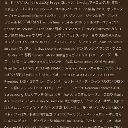
九州
Domaine Jacky Preys
ゼ・ド・ザザ
コルトン・シャルルマーニュ
東京・
桜島
文京区
マルゴー2016年
ドメーヌ・オベルノワ・ウイヨン
2018 ボジョレヌ
ーヴォー
Quinonero Pierre
オルヴォー、オリゾン
ルネ・ジャンの息子 アンリー・
RESTAURANT
ピエール
eclipse lunaire totale 2018
シャルドネ・ペティアン
カタロ
Hospice de Beaune
Clos de Taillac
野崎ワインショップ
Selosse Millesime
オリヴィエ・クザン
ニア地方
Mazière
パリレストラン・奏で
大阪の今尾さん
オップラ
カリム
Bistro UN COUP
ビストロ・アン・ク
2018 Beaujolais Nouveaux
アンダルシア
au Japon
マルタン・カルム
closerie des moussis
アンヌ・ラピエ
ドメーヌ・ダール・
静岡
ール
Vin S M
Canada
Fabrice
東銀座ヴィヴィエンヌ
エ・リボ
台湾
土佐山田ショッピングセンター
Danse encore 2016
Washoku
Prime Senso
LA REVUE DU VIN FRANCE
Davide et Piera
レカール lot 0205
シャ
Lyon chef Ishida Katsumi
ンゼリゼ通り
BODEGUILLA DE AL LADO
Les
ラ・グランド・モット
Pyrenees
レミ・セデス
ドメーヌ・シャンベルタン
ジロン
ナ三ツ星レストラン「カン・ロカ」
ジュール・ショヴェ
Nouveau Laforest2018
Strasbourg
ジュリアンヌ
Ginza
大園 弘さん
サラさん
レーザン・ゴロワ
Route
de Grands Crus
Satake san de Barcelone
大分の俊さん
ブラッスリーオザミ
岡田ヒ
ル・ヴァン・ドゥ・メザミ
ロシさん
レストラン ル・ディヴィル
2018年クリ
ストッフ・パカレ収穫20周年記念
ワインスクール
ジュ・ド・ショセット
中山さん
中本さん
ビストロ・ビュヴァール
新年2019年
2018年ボジョレ・ヌーヴォー出荷
Le Clos des Jarres
Catalan
Aki
シルベール・トリシャールのヌーヴォー
CPVメ