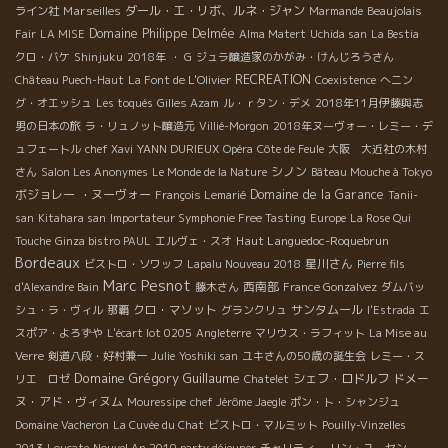
Marseilles
ダール・エ・リボ、ルネ・ジャン
ライン社
Marmande
Beaujolais
Domaine Philippe Delmée
Fair
LA MISE
Alma Matert
Uchida san
La Bestia
クロ・バケ
Shinjuku
2018年
・ G
ジュラ醸造家のかがみ・けんじろうさん
RECREATION
Château Puech-Haut
La Font de L'Olivier
Coexistence
へニン
グ・オエッシュ
Les toqués
Gilles Azam
ル・ｒタン・デメ
2018年11月伊藤與志
男の日本の旅
ラ・リュノット醸造元
Villié-Morgon
2018年ヌーヴォー・レミー・デ
ュフェートル
chef Xavi
YANN DURIEUX
Opéra
Côte de Feule
大阪 大近社の木村
シノン
さん
Salon Les Anonymes
Le Monde de la Nature
Bâteau Mouche à Tokyo
ボジョレー ・ヌーヴォー
Domaine de la Garance
François Lemarié
Tanii-
san
Kitahara san
Importateur Symphonie Free Tasting
Europe
La Rose Qui
Haut Languedoc-Roquebrun
Touche
Ginza bistro PAUL
エルヴェ・スオ
Bordeaux
星川さん
ビストロ・ソワッフ
Lapalu Nouveau 2018
Pierre fils
Marc Pesnot
西南部
d'Alexandre Bain
藤木さん
France Gonzalvez
ダムバッ
クロ・マソット
サンタムール
シュ・ラ・ヴィル
那覇
グランクリュ
l'Estrada
エ
スポア・よろずや
L'écart lot 0205
Angleterre
マリウス・ラフィット
La Mise au
Verre
剣道八段・好村兼一
Julie
Yoshiki san
ユキさんの50歳の誕生会
レミー・ス
Domaine Grégory Guillaume
シェフ・ロドルフ
ドメー
リエ ロゼ
Chatelet
ヌ・アド・ヴィヌム
Mouressipe
chef Jérôme Jaegle
ポン・ト・シャンジュ
Domaine Vacheron
La Cuvée du Chat
ビストロ・マルミット
Pouilly-Vinzelles
2013
Loucate
Nouvel An 2019 party déjeuner
チャリティー
リン・ユーセン