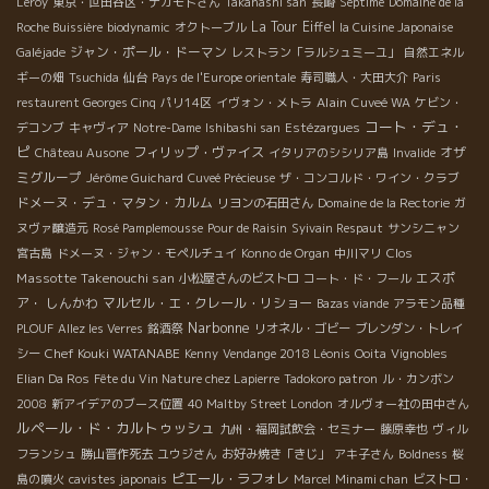
Leroy
東京・世田谷区・ナカモトさん
Takahashi san
長崎
Septime
Domaine de la
La Tour Eiffel
Roche Buissière
biodynamic
オクトーブル
la Cuisine Japonaise
ジャン・ポール・ドーマン
Galéjade
レストラン「ラルシュミーユ」
自然エネル
ギーの畑
Tsuchida
仙台
Pays de l'Europe orientale
寿司職人・大田大介
Paris
Alain
restaurent Georges Cinq
パリ14区
イヴォン・メトラ
Cuveé WA
ケビン・
コート・デュ・
デコンブ
キャヴィア
Notre-Dame
Ishibashi san
Estézargues
ピ
フィリップ・ヴァイス
オザ
Château Ausone
イタリアのシシリア島
Invalide
ミグループ
Jérôme Guichard
Cuveé Précieuse
ザ・コンコルド・ワイン・クラブ
ドメーヌ・デュ・マタン・カルム
リヨンの石田さん
Domaine de la Rectorie
ガ
ヌヴァ醸造元
Rosé Pamplemousse
Pour de Raisin
Syivain Respaut
サンシニャン
Clos
宮古島
ドメーヌ・ジャン・モペルチュイ
Konno de Organ
中川マリ
Massotte
Takenouchi san
エスポ
小松屋さんのビストロ
コート・ド・フール
ア・ しんかわ
マルセル・エ・クレール・リショー
Bazas viande
アラモン品種
Narbonne
PLOUF
Allez les Verres
銘酒祭
リオネル・ゴビー
ブレンダン・トレイ
Chef Kouki WATANABE
シー
Kenny
Vendange 2018 Léonis
Ooita
Vignobles
Elian Da Ros
Fête du Vin Nature chez Lapierre
Tadokoro patron
ル・カンボン
2008
新アイデアのブース位置
40 Maltby Street London
オルヴォー社の田中さん
ルペール・ド・カルトゥッシュ
九州・福岡試飲会・セミナー
藤原幸也
ヴィル
フランシュ
勝山晋作死去
ユウジさん
お好み焼き「きじ」
アキ子さん
Boldness
桜
ピエール・ラフォレ
島の噴火
cavistes japonais
Marcel
Minami chan
ビストロ・