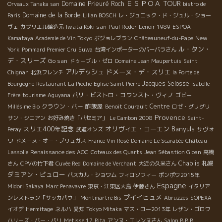
ＥＳＰＯＡ TOUR
Domaine Prieuré Roch
Orveaux Tanaka san
bistro de
Domaine de la Borde
Paris
Lilian BOSCH
レ・ジュニック・ド・ジュル・ショー
Iwata Koki san
ヴェ
カプリエル醸造元
Paul Reder
Lenoir 1989
ESPOA
New
Kamataya
Academie de Vin Tokyo
ボジョレブラン
Châteauneuf-du-Pape
ル・タン・
York
Pommard Premier Cru
Suwa
台湾インポーターのバーバラさん
デ・スリーズ
Go san
ドゥーブル・ゼロ
Domaine Jean Maupertuis
Saint
アルデッシュ
ドメーヌ・デ・スリエ
Chignan
北浜フレンチ
la Porte de
Jacques Selosse
Bourgogne
Restaurant La Pioche
Eglise Saint Pierre
Isabelle
パリ・ビストロ・コワンスト・ヴィノ
Frère
tourisme
Aguyana
ゴビー
クラウン・バー
酢飯屋
Centre
Millésime Bio
Benoit Courault
ロゼ・グリグリ
Provence
サン・シニアン
お好み焼き「パセミア」
Le Cambon 2008
Saint-
スリエ400年記念
オリヴィエ・コーエン
Banyuls
サヴォ
Peray
武道オンズ
ワ
ドメーヌ・オー・ブリュガス
France Vin Rosé
Domaine Le Scarabée
Château
Lassolle
Renaissance des AOC
Coteaux des Quarts
Jean Sébastion Gioan
高橋
Chablis
札幌
さん
CPVの竹下君
Cuvée Red
Domaine de Verchant
大近の久米さん
ダミアン・ビュロー
パスカル・ショワム
フィロソフィー
ポンポワ2015年
Espagne
Midori Sakaya
Marc Penavayre
東京・江東区大島
伊藤さん
イタリア
プイイヒュメ
ンレストラン「サッカパウ」
Montmartre Bis
Abruzzes
SOPEXA
イオデ
Hermitage
ネルハ
愛知
Tokyo Mitaka
マス・ロー2013年
レザン・ゴロワ
ハリーズ・バー・パリ
Metisse 17
Rita
アンヌ・エレンヌさん
Salon B.B.B.