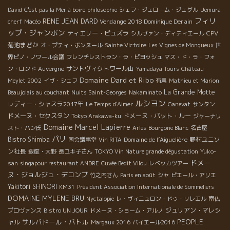
David
C'est pas la Mer à boire
philosophie
シェフ・ジェローム・ジェグル
Uemura
フィリ
RENE JEAN DARD
Vendange 2018 Dominique Derain
cherf
Macéo
ップ・ジャンボン
ティエリー・ピュズラ
CPV
シルヴァン・ディティエール
菊池まどか
オ・プティ・ボンヌール
Sainte Victoire
Les Vignes de Mongueux
世
界ピノ・ノワール会議
フレンチレストラン・ラ・ピヨッシュ
マス・ド・ラ・フォ
サントヴィクトワール山
ン・ロンド
Auvergne
Yamadaya Tours
Château
Domaine Dard et Ribo
Meylet 2002
イヴ・シェフ
有馬
Mathieu et Marion
La Grande Motte
Beaujolais au couchant
Nuits Saint-Georges
Nakaminato
ルシヨン
レディー・シャスラ2017年
Le Temps d'Aimer
Ganevat
サンタン
ドメーヌ・セクスタン
ドメーヌ・パット・ルー
Tokyo Arakawa-ku
ジャーナリ
Domaine Marcel Lapierre
スト・ハン氏
Arles
Bourgone Blanc
名古屋
パリ
Bistro Shimba
Domaine de l’Aiguelière
野村ユニソ
国会議事堂
Vin RITA
ン社長
銀座・大野
長ユキ子さん
TOKYO Vin Nature grande dégustation
Yuko-
ドメー
san
singapour restaurant ANDRE
Cuvée Bedit Vilou
レベッカツアー
ヌ・ジョルジュ・デコンブ
竹之内さん
Paris en août
シャ
ピエール・アリエ
Yakitori SHINORI
KM31
Président Association Internationale de Sommeliers
DOMAINE MYLENE BRU
Nyctalopie
レ・ヴィニュロン・ドゥ・リレエル
南仏
ジュリアン・マレシ
プロヴァンス
Bistro UN JOUR
ドメーヌ・ショーム・アルノ
サルバドール・バトル
PEOPLE
ャル
Margaux 2016
バイエール2016