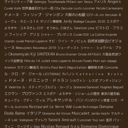
Angers
ヴァランティーア畑
Valençay
TosaYamada Mitani san
Yaoyu
アメリカ
Cuvée Voilà
世界遺産旧ボルドー街
Ota Daisuke sushi cuisinier
Nicole Carmarans
ドメーヌ・フィリップ・ジャンボン
大阪の小松屋
ロワ−ル
vin Venskab
キ
Jordy
ューヴェ・カミーユ１６
オリゾン事務局
Bodega Cauzon
2020
エスポア・
ビストロ・フラコ
よろずや・ユキ子さん
ロゼ・そうめん
三谷さん
Taketomi jima
ン
フィリップ・アリエ
シャトー・プレザンス
Cuvée OSE
La Colline Inspirée
自然派試飲会ビオジョ
stands
cuvée Marcel Lapierre
オビ・ワイン・ケノビュル
レーヌ
Beeaujolais Nouveaux 2018
シューディスト
シャトー・シュヴァル・ブラ
Okonomiyaki Kiji SANTEKAN
ン
Bruno Granier
Oriole ARTIGAS
大阪自然派ワ
イン大試飲会
Fête du 14 Juillet chez Lapierre
Atsumi Foods Mori san
cepage
Bistro Paul Bert Dégustation
Aramon
カウゾン醸造元
藤原俊太郎
Concorde
ル・クロ・デ・ジャール
LESTIGNAC
カバノン
Ｃａｔｈｅｒｉｎｅ Ｂｒｅｔｏ
ドメーヌ・ドミニック・ドゥラン
ｎ
シルヴァン・レスポ
アンディジェン
Hughes Beguet
ヌ
Valentia
ル・スティアンゴルジュ・ルージュ
Domaine Ganevat
エクサン・プロヴァンス
エスポア・よろずや・リショームの歴史
東京の屋形船
アレキサンドル・バン
キューヴェ・ブディ・ヴィル
パリのワイン食堂
ロゼ・ぺ
Restaurant Le Verre Volé
Domaine
タール
Autriche
Cuvée Bistrologie
イタリア
Muscadet
Elodie Balme
Domaine Ad Vinum
Janbo-mochi
マルティ
Loïc
Yannick Amirault
ーヌ
Vodopivec
ヴァレり
Cuisinier Yuji san
金沢
パリ・
Nicolas Renaud
Domaine Dominique
ヴィニ・ヴィジオン
Diak
カメル