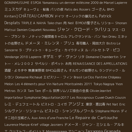
GONINMUSUME
ESPOA Yamamasu
un dernier millésime 2009 de Marcel Lapierre
ミュスカデ
ゴーさん
キューヴェ・桜島
パリの夜
Patis des Rosiers
BMO
Patrick
CHÂTEAU CAMBON
Kiritani]
ドイツ
オーリックの藤元さん
Desplats
TRIPLE A
NAHA
Take chan
肉
Neil
ＢＭОの聖子さん
リショー
Shonan
ジャン・クロード・ラパリュ
Matsui
Damien Coquelet Nouveau
マス・ロ
ー・ブラン
ラ・ノティック経営者キャロル
アレクサンドル・バン
Yan Drieu
ミネッ
ドメーヌ・ミレンヌ・ブリュ
トの佐野さん
寿司職人・岡田大介
Bistro Le
トマ・ピコ
Sancerre
ラ・プティトゥ・キューヴェ・カイウティヌ
ル・バトセ
オザミ・デ・ヴァン
Vendange 2018 Lapierre
リタ
Domaine Chambertin
シャ
トー・メレ２００２
サぺルリ・ポペット
お肉
RENAISSANCE DES APPELLATIONS
BMO山田さん
酒屋・よろずや
無農薬野菜
オルガンの紺野さん
ラングドック・ル
シヨン
Domaine Richaud
エピスリー・フィン
Brasil
Le Clos Fantine
Châpeau
Melon
Les 4 éléments pour Vin Nature
Montcalmès 2011
Tokyo Nagoya
Yvon
Metras
カンヌ
Tam Tam
ポール
世界ソムリエ協会の会長
OlivierJeantet
Importateur Symphonie Dégustation2017
Les Rossignoux
Cuveé Ouech Cousin
アンジェ
レミ・デュフェートル
ビストロ・ユイガ
東京・恵比寿
Pet Nat
Eric
シルヴァン・リショーム
ビストロ・シャンブルノワール
Stéphane Morin
ディ
Le Repaire de Cartouche
オニ社の玉城さん
Aux Amis d’une Franche
ドメーヌ・ジャン・ミシェル・アルキ
Laurence Manya-Krief
village Jasniers
Granada
エ
Tarragona
クリストフ・ペイリュス
Minamiosawa
アシニャン