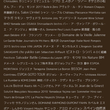
エスポア・ツアー
オザミの小松
Chiroubles
カリニャン
エマニュエル・ジブロ
さん
ブー・デュ・モンド
2017 Bulle à Zero
アヴェク・ル・タン
Romain Chapuis
Salon L'irréel
斉藤順子さん
シャン・リーブル
Château Plaisance
Moritaka san
マラガ
ラモン・サヴェドラ
サンドリーヌ
Antoine Joly
Kurumé Wine School
BMO Yamada san
OSAKA Shinsaibashi bistro
バー・ア・ヴァン「ア・ボワール・
エ・ア・マンジェ」
柳沼憲一さん
Domaine Paul Louis Eugène
居酒屋・風ら坊
Domaine de la Vieille Julienne
Jean Delobre
ドヌ・フランソワ・サンメー・ロ
Le Garde Robe
Journaliste Mr.Hans
南大沢
Dynamitage
Italie Nord
Pompois
2015
bistro soya
VINI JAPON
ドメーヌ・ド・モンカルメス
L'Angevin
Société
ビストロ・シンバ
cho yukiko san
SAKAGAMI
Sébastien Riffault
ＡＯＣ組織
Salvador Batlle
Festivin
ボワ・モワセ
Vin Nature BIM
Coteaux du Layon
ヨヨ
ドメーヌ・レグリエール
シェフ鈴木洋治
ボジョレフェアー
豊中
ESPOA
BISSOH
MORITAKA
ジュリエナ
Taragona
Domaine Le Boiron
Jean-Piere
ESPOA GOTO TOUR
Cointreau
ボジョレ・ヌーヴォーフェアー
Ishikawa Akinori
La Rumbera
KOMEZAWA
神田
バティスト・クザン
キューヴェ・プランタン
Bistrot
Roots 66
St Jean de la Ginest
S.A.I.N
へニングさん
アド・ヴィヌム
Solutré
Beaujolais Nouveaux 2018
Yamadaya Yajima san
Sommelier Hino san
Tours de Groupe STC
La Pioche Hayashi Shinya
キューヴェ・デ・フー
プイイ・
DOMAINE RAYMOND DUPONT FAHN
フィッセ
サカノジュンさん
カベルネ
エス
スペイン自然派
ヤニック・アミロ
ポア・しんかわ
Vincent Moulin
ディジョン