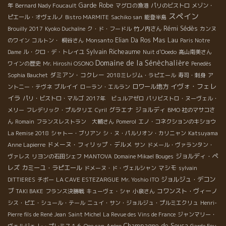
Garde Robe
年
Bernard Nady Foucault
マグロの漁港
パリのビストロ
メゾン・
スペイン
ピエール・オヴェルノ
Bistro MARMITE
Sachiko san
能登半島
Rémi Sédès
Brouilly 2017
Kyoko Duchaîne
ク・ド・フードル
竹ノ内さん
カンヌ
Elian Da Ros
Mas Lau
のワイン
コルトン・
桐谷さん
Monsanto
Paris Notre
Sylvain Richeaume
Dame
ル・クロ・デ・トレイユ
Nuit d'Ooedo
高山南美さん
Domaine de la Sénèchalière
ワインの歴史
Mr. Hiroshi OSONO
Penedès
ダミアン・コクレー
Sophia Bauchet
2018ミレジム・ラピエール
寿司・刺身
ア
イヴォ・フェレ
ブルイイ
ロワール地方
ントニー・テヴネ
ローラン・エルラン
イラ
パリ・ビストロ・マルゴ
2017年 ビュルアゼロ
パリビストロ・ヌーヴェル・
グラエナ
ジョルディ
メリー
フレデリック・プルタリエ
Cyril
BMO 社のマサコさ
ん
Romain
フランスレストラン 大輔さん
Pomerol
エノ・コネクションのキショウ
La Remise 2018
シャトー・ブリアン
シ・ヌ・パルリオン・カリニャン
Katsuyama
ドメーヌ・フィリップ・デルメ
Anne Lapierre
サン
ドメール・ヴァランタン・
ジョルディ・ペ
ヴァレス
リヨンの石田シェフ
MANTOVA
Domaine Mikael Bouges
レズ
カミーユ・ラピエール
マシモ
ドメーヌ・ド・ヴェルシャン
sylvain
ジョルジュ・デコン
DITTIERES
チボー
LA CAVE ESTEZARGUE
Mr. Yoshio ITO
ブ
コワンスト・ヴィーノ
TAKI BAKE
フランス決勝戦
キューヴェ・シャ
小泉さん
シス・ピエ・シュール・テール
ニュイ・サン・ジョルジュ・プルミエクリュ
Henri-
Pierre fils de René Jean
Saint Michel
La Revue des Vins de France
ジャンマリー・
Champagne de Sousa
ヴェルジェ
レ・プレミス１６
Ooe san
Apéro
Garde Fou