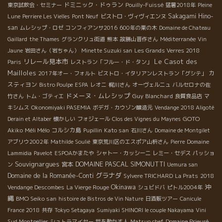
ドミニック・ドゥラン
東京試飲会・セミナー
Pouilly-Fuissé
猛暑2018年
Pleine
Sakagami Hino-
Lune
Perriere Les Vielles
Pont Neuf
ビストロ・ヴィヴィエンヌ
san
ムレシップ・ロゼ
コンフィアンサ2016
600年の栗の木
Domaine de Chateau
Gaillard
the Thames
グランクリュ街道
熊本
故勝山晋作さん
Méditerranée
Vin
Jaune
岩田さん（岩ちゃん）
Minette Suzuki san
Les Grands Verres 2018
リレール見本市
Le Casot des
Paris
レストラン「フルー・ド・タン」
Mailloles
カ
2017年オー・フォルト
ビストロ・イタリアンレストラン「グシテ」
スティヨン
Bistro Poulpe
ESPA
レオニ
梶川さん
オーヴェルニュ
バルセロナの佐
ドメーヌ・ムレシップ
Guy Blanchard
竹さん
トム・ゴティエ
良質食品店
マ
キシムス
Okonomiyaki PASEMIA
ボデガ・カウゾン醸造元
Vendange 2018 Aligoté
GOTO
Derain et Altaber
懐かしい
フォジェール
Clos des Vignes du Maynes
Akiko
Méli Mélo
コルシカ島
Kato san
Pupillin
石川さん
Domaine de Montgilet
アブリウ2002年
Mathilde Soulié
東京荒川区のエスポア山枡さん
Pierre
Domaine
Lammidia
Pavelot
ESPOAかまたや
シャトー・カッシーニ
レミー・セデス
パッショ
Souvignargues
DOMAINE PASCAL SIMONUTTI
宮本
ン
Uemura san
グラナダ
Domaine de la Romanée-Conti
Sylvere TRICHARD
La Prats
2018
Okinawa
沖
Vendange Descombes
La Vierge Rouge
シュビドバ
ピトル2004年
縄
BMO Seiko san
histoire de Bistros de Vin Nature
日酒販ツアー
Canicule
France 2018
共存
Tokyo Setagaya
Sumiyaki SHINORI le couple Nakayama
Vini
Sud Montpellier
シュトラマイヤー
世を動かす人
Matsuo chef
Domaine Prieuré