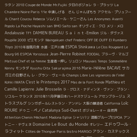
La
ラタン
2018 Coupe de Monde
Mr.Fujiki
夕日のボジョレ
ラ・プラッツ
Chambre Noire Paris 11e
中湊しげる さん
じゃんぼもち
アクセル・プリュフー
ル
Chant Coucou
Rebecca
ソムリエール・ケニーさん
Les Anonymes
Avanti
Popolo
La Pioche Hayashi san
BMO Saito san
オリヴィエ・クロ
メリ・メロ
Andalousie
Ｓａｉｎｔ-Emilion
DAMIEN BUREAU
TF1
ジル・ダヴァス
Poupille 2008
ピエモンテ
Waingakuen
chef Frederic
OFF DE OUFF
El Rumbero
Yoyo
ESPOA Shinkawa
2018年皆既月食
水道・江戸川橋
Le Clos Rougeard Le
ESPOA Yorozuya
Jean-Pierre Robinot
Bourg 96
FOODAL
ブラーヴ・マルゴ
Matsuo Chef et sa femme
生産者一押し
リュロン
Mauvais Temps
Sommelière
Sakurajima 2016
Marie-Hélène BACAVE
サカ
Kenny
モンタダ
Kyushu Oita
ガミの日野さん
レ・グラン・ヴェール
Champs Libre
Les vignerons de l'iréel
C'est le Printemps 2017
Mathieu et
Kohki IWATA
Mas de la Font Ronde
Julie Brosselin
Camille Lapierre
ラ・グロス・ナディンヌ・ヴァン・ブラン・
ス
リコルー
ケランヌ
2018年11月伊藤日本ハードスケジュール
アセンブラージュ
Loïc
トラスブルグ
シンガポールレストラン・アンドレ
大阪の醸造者
California
ROURE
Sud-Ouest
ドゥニ・ペノ
Catalunya
ボジョレーォー
自然界
Attention Chenin Méchant
Madona Eglise
シャリバリ
酒販グループESPOA
アン
Domaine Le Bout du Monde
エドゥワール・
トニー・テヴェネ
オレリー
ラフィット
Paris bistro MARGO
アラン・カステックス
Côtes de Thongue