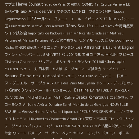
Herve Souhaut
オザミ
Yuzu de Paris
大園さん
COMIC
1er Cru La Perrière
LE
aux Amis des Vins
BARATIN
マテウス
ビストロ・フラコン2号店
Nagoya
ロワール
STC Tours
Dégustation
ラ・ヴリーユ・エ・ル・パピヨン
パリ・一
Rémy Soulié
台湾自然派
区
Ouverture de la cave Trois Amours
LES GAMAYS
ワイン試飲会
Importatrice Kadowaki san
47 Ricards Okada san
Mathieu
モンマルトルの丘
Vergnes et Marion Kergines
マルゴの中島さん
Oenoconnexion
Les Affranchis
Laurent Bagnol
Kisho
収穫29回記念・ドミニック・ドゥラン
岩田コキさん
プピーユ
ワイン・ビールバー
Les GANIVETS
パリ2019年
MIKUNI
Christophe
Château Chainchon
リリアン・ボシェ
ラ・トランシェ 2016年
Foucher
シェフ・丈
日本酒 五人娘
ボージョロワーズ試飲会
ラ・ペリエール
Beaune
Domaine du possible
ドメー
フェニックス
Eyrolle
ディオニー
ヌ・ダニエル・サージュ
Aux Amis des Vins Maruyama
ドメーヌ・デ・グリオッ
Grand 8
Eastline
ト
ワインバー「ル・サンセール」
LA NATURE A HORREUR
Osaka Komatsuya
まどかさん
DU VIDE
Jean Michel Stephan
Matin Calme
フ
ローランス
Antoine Aréna
Domaine Saint Martin de La Garrigue
NOUVELLE
BAGUE
La Grosse Nadine Vin Blanc Liquoreux
RECUE DES SENS
ディーヴ・ブテ
東京・六本木
イユ
レイヨン川
Ruchottes Chamertin Grand Cru
ロイック
ヴィン
テージュ2015
パトリス・ユグ
LA FERME SAINT MARTIN
名古屋自然派ワイン試
飲会
リレール
ドメーヌ・サルナン・ベリュ
セロス・ミレジム
ドメーヌ・ポール・