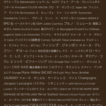
オクトーブル
Nakaminato
リュペール・ルロワ
ジェイ・アール・フレッシュネス・
President FUJITA
リテール
MIKUNI
クロ・デ・オリヴィエ
tapas bar
フィリッ
プ・マッフル
Bistronomie
ラ・キューヴェ・ドゥ・シャ
KM31
Ruchottes
Chambertin
シャトー・プピーユ・コート・ド・カスティヨン
Corbiere
GINZA 6
ブルノ・シュレール
BMO 社
岩田コ
イーストライン社
OGM
Julien Courtois
キさん
Bourgogne Grand Cru
Kamm Asutra
9 caves
息子のピエール
Château
Lagairre
Salon Les Anonymes
アンドレ・オステルタグ
ドメーヌ・ド・ラ・ガラン
パリビストロ試飲会
Sylvain
ス
Calim
Cornas
Tokyo Arakawa-ku
マルティー
フィリップ・ジャンボン
ドメーヌ・グレ
ヌ・ラフォレ
クリュ・ボジョレ
ゴリー・ギヨーム
ローラン
ジュリ
台北在住の加藤さん
マス・ド・レスカリダ
ス・エ・レミ・デュフェートル
ドメーヌ・ダミアン・コ
コート・ド・レイヨン
エリック・ピファーリング
クレ
STC Groupe Tour
シルヴィー・オジュロ
エ
CAVE AUGE
シルヴァン・オエッシュ
ミリー
輸出業者ＢＭＯ
スペイン・アンダ
Jerome
Marie-Hélène BACAVE
ルシア
Europe
Mr.Fujiki
Miss Terre
SAURIGNY
Champagne
ドメーヌ・ダニエル・サージュ
レミ・スリエ
Jacques Lassaigne
パスカル・シモニュッティ
café-bistro Le Cristal
Lurons
ヴィンテージュ2015
エル・ルンベロ
L'écart lot 1016
NO NAME WINE
Herve Souhaut
DOMAINE DE BOTHELAND
Nonura Unison Fujiki san
ラパリ
ュ・ヌーヴォー2018年
感動のワイン
Bistro Nature MATSUKI
オレリー
南仏モン
ESPOA GOTO TOUR
ペイル
Cuvée Camille
ドメーヌ・ド・レグリエール
アンヴァ