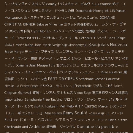
ク・グランヴァン
オランダ
Gamay
セバスチャン・デルヴィユ
Cézanne
チボー
エ
ノ・コネクション
シモンヌサン・ドゥランの母
Domaine de Montgilet
LIN Yusen
Montgueux
ル・スティアンゴルジュ・ルージュ
Tokyo Ota-ku
DOMAINE
ムーラン・ナ・ヴァ
CHRISTIAN BINNER
Selosse Millesime
ミネットの佐野さん
ン
共栄
ルカト街
Cyril Alonso
フランスワインの歴史
地酒祭
ビストロ・ラ・レガ
ラード
L'écart lot 1117
アクセル・プリュフール
Octopus
モンタダ
Sans Temps
Beaujolais Nouveau
ネルハ
Mont Blanc
Jean-Marie Vergé
Kiji Okonomiyaki
ジュンさん
Brave Margo
ディーヴ・ブテイユ
サント・ヴィクトワール
アカデミ
ドメーヌ・レオニス
ー・ド・ヴァン・東京
ジャン・ピエール・ビスパリ
アンペキ
ャブル
Domaine Jean Maupertuis
北アルデッシュ
カエフェルコフ
テラヴェール
エ
イヤン・ベルトラン
ティエンヌ・ダイス
ボジョレフェアー
La Mise au Verre
東
PARTIDA CREUS
Laurent
京神田・リショームワイン会
Stéphane Rocher
Herlin
La Petite Pépée
マリウス・ラフィット
L'Herbefolle
マダム・ロゼ
Saint
Chignan
Ganevat
作家・リンさん
マキシムス
Vieux Sage
東京自然ワイン大試飲会
オー・フォルト
Importateur Symphonie Free Tasting
サロン・サン・ジャン
ド
Alain Castex
メーヌ・ド・モンカルメス
Iidabashi Méli Mélo
Marcel
レストラン
Rémy Soulié
Marseilles
「エル・ギンジョレール」
Rosé Grigri
エドワード
Eastline
ドメーヌ・パスカル・シモヌッティ
ステファン・モラン
Paris bistro
Ardèche
Domaine du possible
Chateaubriand
飯田橋 ジャングレ