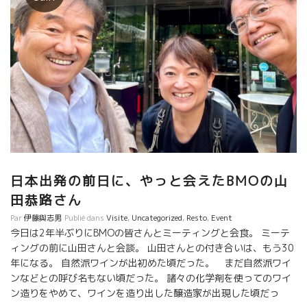
日本出発の前日に、やっと会えたBMOの山
田恭路さん
Par
伊藤與志男
Publié dans
Visite
,
Uncategorized
,
Resto
,
Event
今日は2年半ぶりにBMOの皆さんとミーティングと会食。 ミーテ
ィングの前に山田さんと会談。 山田さんとの付き合いは、もう30
年になる。 自然派ワインが出初めた頃だった。 まだ自然派ワイ
ンなどとの呼び名もない頃だった。 諸々の化学剤を使ってのワイ
ン造りをやめて、ワインを造り出した醸造家が出現した頃だっ