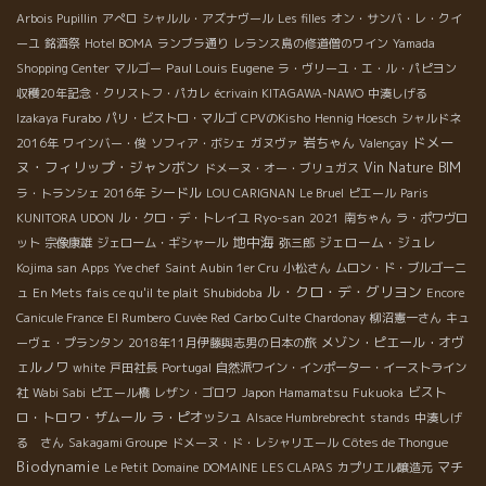
Arbois Pupillin
アぺロ
シャルル・アズナヴール
Les filles
オン・サンバ・レ・クイ
ーユ
銘酒祭
Hotel BOMA
ランブラ通り
レランス島の修道僧のワイン
Yamada
Paul Louis Eugene
Shopping Center
マルゴー
ラ・ヴリーユ・エ・ル・パピヨン
収穫20年記念・クリストフ・パカレ
écrivain KITAGAWA-NAWO
中湊しげる
Izakaya Furabo
パリ・ビストロ・マルゴ
CPVのKisho
Hennig Hoesch
シャルドネ
ドメー
岩ちゃん
2016年
ワインバー・俊
ソフィア・ボシェ
ガヌヴァ
Valençay
ヌ・フィリップ・ジャンボン
Vin Nature BIM
ドメーヌ・オー・ブリュガス
シードル
ラ・トランシェ 2016年
LOU CARIGNAN
Le Bruel
ピエール
Paris
Ryo-san
KUNITORA UDON
ル・クロ・デ・トレイユ
2021
南ちゃん
ラ・ポワヴロ
地中海
ジェローム・ジュレ
ット
宗像康雄
ジェローム・ギシャール
弥三郎
Kojima san
Apps
Yve chef
Saint Aubin 1er Cru
小松さん
ムロン・ド・ブルゴーニ
ル・クロ・デ・グリヨン
Shubidoba
ュ
En Mets fais ce qu'il te plait
Encore
Canicule France
El Rumbero
Cuvée Red
Carbo Culte
Chardonay
柳沼憲一さん
キュ
メゾン・ピエール・オヴ
ーヴェ・プランタン
2018年11月伊藤與志男の日本の旅
ェルノワ
white
戸田社長
Portugal
自然派ワイン・インポーター・イーストライン
ビスト
社
Wabi Sabi
ピエール橋
レザン・ゴロワ
Japon Hamamatsu
Fukuoka
ロ・トロワ・ザムール
ラ・ピオッシュ
Alsace Humbrebrecht
stands
中湊しげ
る さん
Sakagami Groupe
ドメーヌ・ド・レシャリエール
Côtes de Thongue
Biodynamie
マチ
Le Petit Domaine
DOMAINE LES CLAPAS
カプリエル醸造元