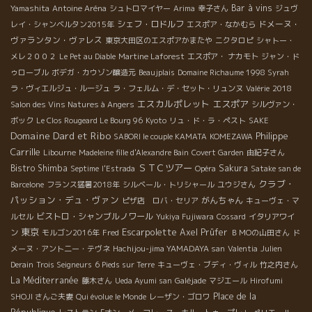
Bar à vins
Yamashita
Antoine Aréna
シュトロマイヤー
Arima
幸子さん
ジュヴ
シェフ・ロドルフ
ドメーヌ・
レイ・シャンベルタン2015年
エスポア・なかむら
ヴァランタン・ヴァレス
東京大田区のエスポアかまたや
ニクタロピ
シャトー・
メレ２００２
Le Pet au Diable
Martine Laforest
エスポア・ ナカモト
ジャン・ド
ゥローブル
ボデガ・カウゾン醸造元
Beaujplais
Domaine Richaume 1998 Syrah
ラ・ヴィエルジュ・ルージュ
ラ・フェルム・デ・セット・リュンヌ
Valérie
2018
エスカルポレット
エスポア
Salon des Vins Natures à Angers
シルヴァン・
ボック
Le Clos Rougeard Le Bourg 96
Kyoto
リュ・ド・ラ・ペスト
SAKE
Domaine Dard et Ribo
Philippe
SABORI le couple KAMATA
KOMEZAWA
Carrille
Libourne
Madeleine fille d'Alexandre Bain
Covert Garden
由紀子さん
ＳＴＣツアー
Bistro Shimba
Sakura
Septime
l'Estrada
Opéra
Satake san de
クラブ・
Barcelone
フランス猛暑2018年
シルベール・トリシャール
ユウジさん
パッション・デュ・ヴァン
がんちゃん
ピザ店 ロバ・セリア
キューヴェ・マ
ビストロ・シャンブルノワール
ルセル
Yukiya Fujiwara
Cossard
イタリアワイ
東京
Escarpolette
Axel Prüfer
ン
モルゴン2016年
Fred
ＢＭОの山田さん
ド
メーヌ・アント二ー・テヴネ
Hachijou-jima YAMADAYA san
Valentia
Julien
Derain
Trois Seigneurs
6 Pieds sur Terre
キューヴェ・ブディ・ヴィル
竹之内さん
La Méditerranée
藤木さん
Ueda Ayumi san
Galéjade
マジエール
Hirofumi
Place de la
SHOJI さんご夫妻
Qui évolue le Monde
レーザン・ゴロワ