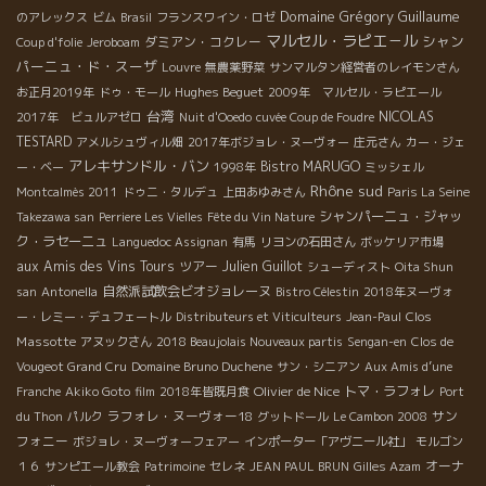
Domaine Grégory Guillaume
のアレックス
ビム
Brasil
フランスワイン・ロゼ
マルセル・ラピエ－ル
シャン
ダミアン・コクレー
Coup d'folie
Jeroboam
パーニュ・ド・スーザ
Louvre
無農薬野菜
サンマルタン経営者のレイモンさん
Hughes Beguet
お正月2019年
ドゥ・モール
2009年 マルセル・ラピエール
台湾
NICOLAS
2017年 ビュルアゼロ
Nuit d'Ooedo
cuvée Coup de Foudre
TESTARD
アメルシュヴィル畑
2017年ボジョレ・ヌーヴォー
庄元さん
カー・ジェ
アレキサンドル・バン
Bistro MARUGO
ー・ベー
1998年
ミッシェル
Rhône sud
Montcalmès 2011
ドゥニ・タルデュ
上田あゆみさん
Paris La Seine
シャンパーニュ・ジャッ
Takezawa san
Perriere Les Vielles
Fête du Vin Nature
ク・ラセーニュ
Languedoc Assignan
有馬
リヨンの石田さん
ボッケリア市場
aux Amis des Vins Tours
ツアー
Julien Guillot
シューディスト
Oita Shun
自然派試飲会ビオジョレーヌ
san
Antonella
Bistro Célestin
2018年ヌーヴォ
Clos
ー・レミー・デュフェートル
Distributeurs et Viticulteurs
Jean-Paul
Massotte
アヌックさん
2018 Beaujolais Nouveaux partis
Sengan-en
Clos de
Vougeot Grand Cru
Domaine Bruno Duchene
サン・シニアン
Aux Amis d’une
Olivier de Nice
トマ・ラフォレ
Franche
Akiko Goto
film
2018年皆既月食
Port
ラフォレ・ヌーヴォー18
サン
du Thon
パルク
グットドール
Le Cambon 2008
フォニー
ボジョレ・ヌーヴォーフェアー
インポーター「アヴニール社」
モルゴン
オーナ
１６
サンピエール教会
Patrimoine
セレネ
JEAN PAUL BRUN
Gilles Azam