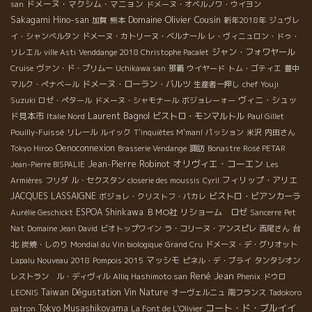
ドメーヌ・マクシム・マニョン
san
ドメーヌ・オベルノワ・ウイヨン
Domaine Olivier Cousin
Sakagami Hino-san
加賀
熊本
新年2018年
ジュヴレ
イ・シャンベルタン
ドメーヌ・カトリーヌ・ベルナール
レ・ヴィニュロン・ドゥ・
ジャン・フォワヤール
リレエル
ville Asti
Venddange 2018 Christophe Pacalet
Cruise
ヴァン・ド・プリムー
Uchikawa san
那覇
ウイヤード
トム・ゴティエ
豊中
ドメーヌ・ローラン・バルツ
マルク・ぺナベール
生産者一押し
chef Youji
ヴィニ・シュッ
Suzuki
ロゼ・ぺタール
ドメーヌ・シャモナール
ボジョレーォー
Laurent Bagnol
ド見本市
ビストロ・モンマルトル
Italie Nord
Paul Gillet
Pouilly-Fuissé
リレール
ルイック
T'inquiètes M'man!
パッション
米沢
内田さん
Oenoconnexion
Tokyo Hiroo
Brasserie Vendange
諏訪
Bonastre
Rosé PETAR
オリヴィエ・コーエン
Jean-Pierre Robinot
Jean-Pierre BISPALIE
Les
フィリップ・アリエ
Armières
フリダ
ル・セクスタン
closerie des moussis
Cyril
JACQUES LASSAIGNE
ビストロ・ビアンカーラ
ボジョレ・クリストフ・パカレ
ESPOA Shinkawa
ＢＭО社
リショーム ロゼ
Aurélie Geschickt
Sancerre
Pet
台
Nat
Domaine Jean David
ビオトップワイン
ラ・コリーヌ・アンスピレ
西尾さん
北
炭焼・しのり
Mondial du Vin biologique
Grand Cru
ドメーヌ・デ・グリオット
マッシモ
Lapalu Nouveau 2018
Pompois 2015
ピネル・デ・ブライ
タンタシオン
René Jean
レストラン ル・ディヴィル
Alliq Hashimoto san
Phenix
ドウロ
Taiwan Dégustation Vin Nature
LEONIS
オーヴェルニュ
南フランス
Tadokoro
コート・ド・ブルイイ
Tokyo Musashikoyama
patron
La Font de L'Olivier