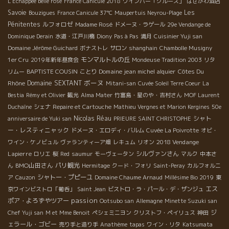
L'Echappee belle rosé
France Canicule 2018
ワインバー「クルーズ」
はせがわ酒店
Savoie
Les
Bouzigues
France Canicule 37℃
Maupertuis Neyrou-Plage
Pénitentes
ルフォロゼ
Madame Rosé
ドメーヌ・ラゲール
29e Vendange de
Dominique Derain
水道・江戸川橋
Diony
Pas à Pas
満月
Cuisinier Yuji san
Domaine Jérôme Guichard
ボナストレ
サロン
shanghain
Chambolle Musigny
モンマルトルの丘
1er Cru
2019年新年昼食会
Mondeuse Tradition 2003
リタ
BAPTISTE COUSIN
Domaine jean michel alquier
Côtes Du
リムー
ことり
ボーヌ
Rhône
Domaine SEXTANT
Mitani-san
Cuvée Soleil Terre Coeur
La
Bestia
Rémy et Olivier
観光
Alma Mater
竹富島・星のや・吉村さん
MOF Laurent
Duchaîne
シェナ
Repaire et Cartouche
Mathieu Vergnes et Marion Kergines
50e
Nicolas Réau
シャト
anniversaire de Yuki san
PRIEURE SAINT CHRISTOPHE
ー・レスティニャック
ドメーヌ・エロディ・バルム
Cuvée La Poivrotte
オビ・
2018 Vendange
ワイン・ケノビュル
ヴァランティーア畑
レキュム
リオン
Lapierre
シルヴァンさん
ロリエ
桜
Red
saumur
モーヴェータン
マルク
中本さ
BMO山田さん
パリ観光
ん
Hermitage
クード・フォリ
Saint-Peray
カルフォルニ
シャトー・プピーユ
ア
Cauzon
Domaine Chaume Arnaud
Millésime Bio 2019
東
エス
京ワインビストロ「葡呑」
Saint Jean
ビストロ・ラ・パール・デ・ザンジュ
passion
ポア・よろずやツアー
Ootsubo san
Allemagne
Minette Suzuki san
ジ
Chef Yuji san
M et Mme Benoit
ペシェミニヨン
クリストフ・ペイリュス
神田
ェラール・ゴビー
売り手と造り手
Anathème
tapas
ワイン・リタ
Katsumata