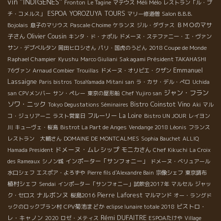
vin ''INDIGENES''
Méli Mélo
Fronton
Le Tagine
マテウス
レストラン「ル・プ
ESPOA YOROZUYA TOURS
チ・コメルス」
マリー修道僧
Salon B.B.B.
ＢＭＯのマサ
Bojolais
息子のマリウス
Pascale Choime
ケランヌ
ジル・ダヴァス
Olivier Cousin
子さん
キンタ・ド・ナポル
ドメーヌ・ステファニー・エ・ヴァン
サン・デブベルタン
岡田ヒロシさん
パリ・国虎のうどん
2018 Coupe de Monde
Raphael Champier
Kyushu
Sakagami Président TAKAHASHI
Marco Giuliani
Emmanuel
76ヴァン
Arnaud Combier
Trouillas
ドメーヌ・オリビエ・クザン
Lassaigne
Paris bistros
TosaYamada Mitani san
ラ・カサ・デル・ぺロ
Uchida
ジャン・フラン
san
CPVメンバー
サン・ペレー
東京の屋形船
Chef Yujiro san
ソワ・ニック
Bistro Coinstot Vino
Tokyo Degustations Séminaires
Aki
マル
フルーリー
La Loire
コ・ジュリアーニ
ラスト営業日
Bistro UN JOUR
レイヨン
川
キューヴェ・桜島
Bistrot La Part de Anges
Vendange 2018 Léonis
フランス
レストラン 大輔さん
DOMAINE DE MONTCALMES
Sophia Bauchet
ALLIQ
ドメーヌ・ムレシップ
モニカさん
Hamada President
Chef Kikuchi
La Croix
インポーター「サンフォニー」
des Rameaux
シノン城
ドメーヌ・ベリュアール
水口シェフ
エスポア・よろずや
Pierre fils d'Alexandre Bain
宗像シェフ
東京調布
植村シェフ
Sendai
インポーター「サンフォニー」試飲会2017年
マルセル
ジャッ
ナルボンヌ
Pierre Laforest
ク・セロス
桜島2016
マルマンド
オー・ラングド
CPV菊池まどか
ビストロ・
ックのロックブラン村
eclipse lunaire totale 2018
Rémi DUFAITRE
レ・キャノン
2020
ロゼ・メティス
ESPOAたけや
Village