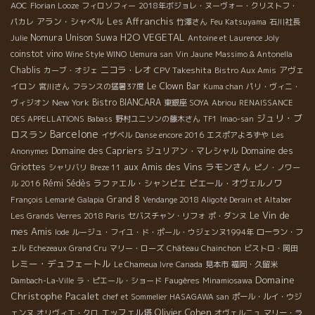
AOC
Florian Looze
フィロソフィー
2018年ボジョレ・ヌーヴォー・クリストフ・
Les Affranchis
アラン・シャペル
パカレ
竹澤さん
Feu Katsuyama
石川社長
H2O VEGETAL
Nomura Unison Suwa
Julie
Antoine et Laurence Joly
coinstot vino
Wine Style WINO
Uemura san
Vin Jaune
Massimo & Antonella
Chablis
ニコラ・レオ
CPV Takeshita
アヴェ
カーブ・オジェ
Bistro Aux Amis
イロン
Le Clown Bar
宮川さん
フランスの猛暑37度
Kuma chan
パリ・ヴィニ・
New York
Bistro BIANCARA
ヴィジオン
東銀座 SOYA
Abriou
RENAISSANCE
ジュリ・ブ
DES APPELLATIONS
Babass
野村ユニソンの藤木さん
TF1
Imao-san
Barcelone
ロスラン
イザベル
Danse encore 2016
エスポアよろずや
Les
Domaine des Capriers
ジュリアン・マレシャル
Domaine des
Anonymes
aux Amis des Vins
ラモンさん
Griottes
シャリバリ
Breze 11
ピノ・ノワー
Rémi Sédès
ラファエル・シャンピエ
ピエール・オヴェルノワ
ル 2016
Grand 8
François Lemarié
Galapia
Vendange 2018 Aligoté Derain et Altaber
Le Vin de
Les Grands Verres 2018 Paris
セバスチャン・リフォ
ポ・ダンヌ
mes Amis
Iode
ルージュ・フイユ・ド・ポール・ウジェンヌ1994年
ローラン・フ
ェル
Echezeaux Grand Cru
マリー・ローズ
Château Chainchon
ビストロ・岡田
レミー・デュフェートル
Le Chameua Ivre
Canada
見本市
福岡・久留米
Domaine
Dambach-La-Ville
ラ・ピエール・ショード
Faugères
Minamiosawa
Christophe Pacalet
chef et Sommelier HASAGAWA san
ポール・ルイ・ウジ
Olivier Cohen
エッフェル塔
ェンヌ
オリヴィエ・クロ
オヴェルニュ
マリー・ラ