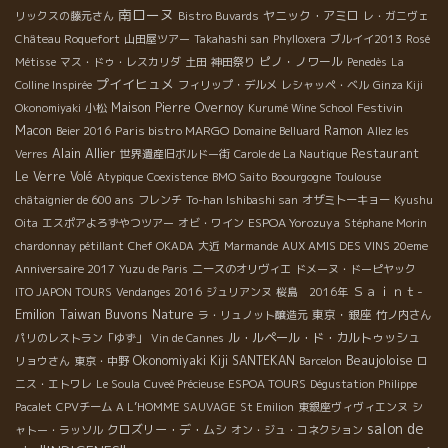
南ローヌ
ヤニック・アミロ
リックスの藤元さん
Bistro Buvards
レ・ガニヴェ
Château Roquefort
山田屋ツアー
Takahashi san
Phylloxera
ブルイイ2013
Rosé
ピノ・ノワール
Métisse
マス・ドゥ・レスカリダ
土田
神田祭り
Penedès
La
プイイヒュメ
Colline Inspirée
フィリップ・デルメ
レシャッペ・ベル
Ginza Kiji
Maison Pierre Overnoy
Festivin
Okonomiyaki
小松
Kurumé Wine School
Macon
Paris bistro MARGO
Ramon
Beier 2016
Domaine Belluard
Allez les
Alain Allier
Restaurant
Verres
世界遺産旧ボルドー街
Carole de La Nautique
Le Verre Volé
Atypique
Coexistence
BMO Saito
Boourgogne
Toulouse
châtaignier de 600 ans
フレンチ
To-han Ishibashi san
オザミトーキョー
Kyushu
ESPOA Yorozuya
Oita
エスポアよろずやつツアー
オビ・ワイン
Stéphane Morin
chardonnay pétillant
Chef OKADA
大近
Marmande
AUX AMIS DES VINS 20eme
Anniversaire 2017
Yuzu de Paris
ニースのオリヴィエ
ドメーヌ・ドーピヤック
Ｓａｉｎｔ-
ITO JAPON TOURS
Vendanges 2016
ジュリアンヌ
桜島 2016年
Emilion
Taiwan Buvons Nature
東京・銀座
ラ・リュノット醸造元
竹ノ内さん
ル・ルペール・ド・カルトゥッシュ
パリのレストラン「ゆず」
Vin de Cannes
Beaujoloise
Okonomiyaki Kiji SANTEKAN
リョウさん
東京・中野
Barcelon
ロ
ニス・エトワレ
Le Soula
Cuveé Précieuse
ESPOA TOURS
Dégustation Philippe
Pacalet
CPVチーム
A L’HOMME SAUVAGE
St Emilion
東銀座ヴィヴィエンヌ
シ
salon de
クロズリー・デ・ムシ
ャトー・ラッソル
オン・ジュ・コネクション