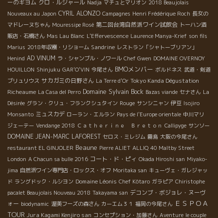
ーのギヨム
クロ・ルジャール
Nadja
マチュとマリオン
2018 Beaujolais
CYRIL ALONZO
Nouveaux au Japon
Campagnes
Henri Frédérique Roch
長女の
第二回台湾自然派ワイン試飲会
マドレーヌちゃん
Mouressipe Rosé
トーハン酒
販店・石橋さん
Mas Lau Blanc
L'Effervescence
Laurence Manya-Krief
son fils
Sandrine
Marius
2018年収穫・リショーム
レストラン「シャトーブリアン」
AD VINUM
Henind
ラ・シャンブル・ノワール
Chef Gwen
DOMAINE OVERNOY
BMOメンバー
HOUILLON
Shinjuku
GAR'O'VIN
今尾さん
ボルドネス
武道・剣道
サカガミの日野さん
Tokyo Kanda Dégustation
ブリュリウス
La Terre d'Or
Domaine Sylvain Bock
Richeaume
La Casa del Perro
Bazas viande
セナさん
La
Désirée
グラン・クリュ・フランクシュタイン
Rouge
サンシニャン
伊豆
Isojiro
ミュスカデ
Monsanto
ローラン・エルラン
Pays de l'Europe orientale
中川マリ
ジェーテー
Vendange 2018
Ｃａｔｈｅｒｉｎｅ Ｂｒｅｔｏｎ
Callipyge
サンソー
DOMAINE JEAN-MARC LAFOREST
セロス・ミレジム
霧島
大阪の今尾さん
Beaune
restaurant EL GINJOLER
Pierre ALIET
ALLIQ
40 Maltby Street
コート・ド・ピィ
London
A Chacun sa bulle 2016
Okada Hiroshi san
Miyako-
jima
自然派ワイン専門店・ロックス・オフ
Moritaka san
キューヴェ・ガレジャッ
Domaine Léonis
ド
ラングドック・ルシヨン
Chef Kôtaro
ガラピア
Chiristophe
デコンブ・ボジョレ・ヌーヴ
pacalet Beaujolais Nouveau 2018
Takayama san
ＥＳＰＯＡ
ォー
biodynamic
渥美フーズの森さん
カーエム３１
福岡の今尾さん
TOUR
Jura Kagami Kenjiro san
コンセプション・加藤さん
Aventure
le couple