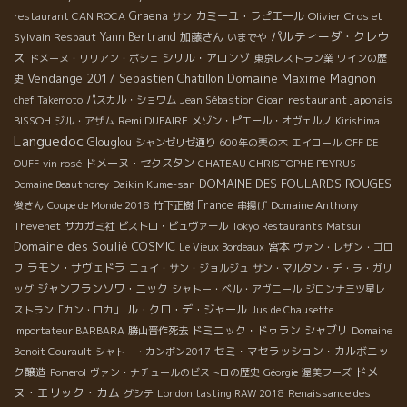
Graena
カミーユ・ラピエール
Olivier Cros et
restaurant CAN ROCA
サン
パルティーダ・クレウ
Sylvain Respaut
Yann Bertrand
加藤さん
いまでや
ス
シリル・アロンゾ
ドメーヌ・リリアン・ボシェ
東京レストラン業
ワインの歴
Vendange 2017
Sebastien Chatillon
Domaine Maxime Magnon
史
restaurant japonais
chef Takemoto
パスカル・ショワム
Jean Sébastion Gioan
BISSOH
Remi DUFAIRE
ジル・アザム
メゾン・ピエール・オヴェルノ
Kirishima
Languedoc
Glouglou
シャンゼリゼ通り
600年の栗の木
エイロール
OFF DE
ドメーヌ・セクスタン
OUFF
vin rosé
CHATEAU CHRISTOPHE PEYRUS
DOMAINE DES FOULARDS ROUGES
Domaine Beauthorey
Daikin Kume-san
France
Domaine Anthony
俊さん
Coupe de Monde 2018
竹下正樹
串揚げ
Thevenet
サカガミ社
ビストロ・ビュヴァール
Tokyo Restaurants
Matsui
Domaine des Soulié
COSMIC
宮本
Le Vieux Bordeaux
ヴァン・レザン・ゴロ
ラモン・サヴェドラ
ワ
ニュイ・サン・ジョルジュ
サン・マルタン・デ・ラ・ガリ
ジャンフランソワ・ニック
ッグ
シャトー・ベル・アヴニール
ジロンナ三ツ星レ
ル・クロ・デ・ジャール
ストラン「カン・ロカ」
Jus de Chausette
ドミニック・ドゥラン
シャブリ
Importateur BARBARA
勝山晋作死去
Domaine
セミ・マセラッション・カルボニッ
Benoit Courault
シャトー・カンボン2017
ドメー
ク醸造
Pomerol
ヴァン・ナチュールのビストロの歴史
Géorgie
渥美フーズ
ヌ・エリック・カム
グシテ
London tasting RAW 2018
Renaissance des