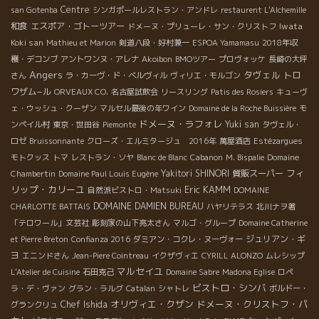
Centre
san Gotenba
シンガポールレストラン・アンドレ
restaurent L'Alchemille
和食
エスポア・ゴトーツアー
Iwata
ドメーヌ・プリューレ・サン・クリストフ
Koki san
Mathieu et Marion
剣道八段・好村兼一
ESPOA Yamamasu
2018年収
穫・デコンブ
アントワンヌ・アレナ
Akoibon
BMOツアー
プロヴォッケ
長崎の大坪
Angers
タヴェル
トロ
さん
ラ・カーヴ・ド・ベルヴィル
ヴィリエ・モルゴン
ワザム−ル
ORVEAUX CO.
名古屋試飲会
リースリング
Patis des Rosiers
キューヴ
ェ・ウッシュ・クーザン
マルセル最後の年ワイン
Domaine de la Roche Buissière
モ
ドメーヌ・ラフォレ
Yuki san
ンペイル村
東京・世田谷
Piemonte
タヴェル・
ロゼ
Bruissonnante
クローズ・エルミタージュ 2016年
萬屋酒店
Estézargues
モトクッス
トマ
レストラン・ソヤ
Blanc de Blanc
Cabanon
M. Bispalie
Domaine
フィ
Yakitori SHINORI
質販スーパー
Chambertin
Domaine Paul Louis Eugène
リップ・カリーユ
Eric KAMM
自然派ビストロ・Matsuki
DOMAINE
DOMAINE DAMIEN BUREAU
CHARLOTTE BATTAIS
ハヤリテラス
北川ナヲ著
「テロワール」文芸社
彫刻家の山下亮太さん
マルゴ・グループ
Domaine Catherine
ジュリアン・ギ
et Pierre Breton
Confianza 2016
ダミアン・コクレ・ヌーヴォー
ヨ
エニンドさん
Jean-Piere Cointreau
イクザヴィエ
CYRILL ALONZO
ムレシップ
マルセイユ
L'Atelier de Cuisine
石田克己
Domaine Sabre
Madona Eglise
ロペ
ビストロ・シンバ
ラ・デ・ヴァン
グラン・ラルグ
Catalan
シャトレ
ボルドー・
オリヴィエ・クザン
ドメーヌ・クリストフ・パ
Chef Ishida
グランクリュ