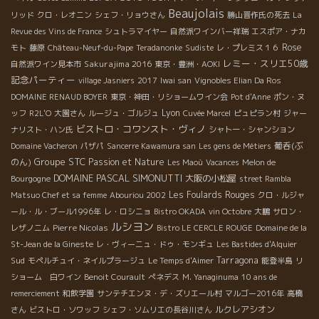
Beaujolais
リッド
クロ・レオニン
シェフ・リョウさん
勝山晋作氏の死去
La
Revue des Vins de France
シュトラマイヤー
自然派ワインバー祥瑞
エスポア・ナカ
Rose
モト
藤原
Château-Neuf-du-Pape
Teradanonke
Sudiste
レ・プレミス１６
レミー・スリエ50歳
Sakurajima 2016
自然派ワイン見本市
東京・豊洲・AOKI
記念パーティー
village Jasniers
2017
Iwai san
Vignobles Elian Da Ros
DOMAINE RENAUD BOYER
東京・神田・リショームワイン会
Pot d'Anne
ポン・ヌ
Lyon
ッフ
R2L'O
大園さん
ルージュ・ゴルジュ
Cuvée Marcel
ピュピラン村
ジャー
ビストロ・コワンスト・ヴィノ
ナリスト・ハン氏
シャトー・シャンション
葡呑(ぶ
Domaine Vacheron
パザパ
Sancerre Kawamura san
Les gens de Métiers
Groupe STC
のん)
Passion et Nature
Les Maoù
Vacances
Melon de
DOMAINE PASCAL SIMONUTTI
大阪の小松屋
Bourgogne
street Rambla
Les Foulards Rouges
Matsuo Chef et sa femme
Abouriou 2002
クロ・ルジャ
ール・ル・ブール1996年
レ・ロシニョ
Bistro OKADA
vin Octobre
大鵬
サロン・
ルシヨン
Pierre Nicolas
レザノニム
Bistro LE CERCLE ROUGE
Domaine de la
St-Jean de la Gineste
レ・ヴィーニュ・ドゥ・モンギュ
Les Bastides d'Alquier
Sud
Tarragona
モペルチュイ・ネイルプラージュ
Le Temps d'Aimer
能登半島
リ
ショーム 白ワイン
Benoit Courault
ぺネデス
M. Yanaginuma
10 ans de
remerciement
和飲学園
サンテチエンヌ・デ・ズリエール村
マルゴー2016年
高橋
ルクレアシオン
さん
ビストロ・ソワッフ
シェフ・ソムリエの長谷川さん