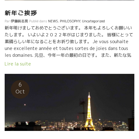
新年ご挨拶
Par
伊藤與志男
Publié dans
NEWS
,
PHILOSOPHY
,
Uncategorized
新年明けましておめでとうございます。 本年もよろしくお願いい
たします。 いよいよ２０２２年がはじまりました。 皆様にとって
素晴らしい年になることをお祈り致します。 Je vous souhaite
une excellente année et toutes sortes de joies dans tous
les domaines. 元旦、今年一年の最初の日です。 また、新たな気
持ちで、新たな人生をはじめられる絶好の機会でもあります。 こ
Lire la suite
こ２年間、コロナのお蔭で私達の生活が大きく変化しています。
ホントにコロナのお蔭で、世界の物事の流れの源流が観えてきま
した。 コロナも含めて、中東問題、中国、ロシアの近隣国への攻
6
勢など、世界中に混乱、対立、抗争が、まるで用意されていた如
Oct
くに、一つが落ち着くと必ず他で勃発してきます。 混乱、対立、
抗争の繰り返しの中で一定の方向に世を流そうとする存在があり
そうなことも多くの人が気付き始めています。 しかし、この流れ
では、決して秩序は保てないし、地球自体が長くは続かないこと
も多くの人達が気付いています。 混乱、対立するものを“融合”し
て、新たなものを創造していく流れが必要なことも多くの心ある
人達が気付いています。 そうです、対立から“抗争”ではなく“融