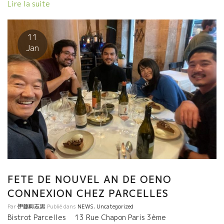
た。 つまりスポーツ（オリンピック）の世界で云えばドーピング
Lire la suite
なしで素晴らしい競技をする選手が出始めた頃だった。 当時、山
田さんとフランス中の気合いの入った造り手を周った。 彼らのワ
インは今までのワインの味わいとは全く違っていて、素晴らしい
11
品質だった。 私も山田さんも、同じことを感じていた。 “近い将
Jan
来、ワインの世界は変わる！” “有名でなくても、化学剤を使用し
なくても、美味しいワインが存在する。 そんなワインを日本中に
広めたい。 真っ当なワインを広めることで、世を僅かでも真っ当
な方向に進めることができる。” あれからもう30年が過ぎた。 自
然派ワインも普及して世界中の一流レストランがメインに使うよ
うになっている。 世界中の優秀な若手ソムリエ達は率先して繊細
な料理に、これらを合わせている。 ここコロナ禍の2年半の間
に、追い風に乗って更に自然派ワインの需要が世界中で急増して
いる。 もう、今となっては、自然派ワインなどと呼ばなくてもい
い段階まできている。 山田さんの凄いところは、 自然派ワインを
辺境な狭い世界に閉じ込めないで、普通の日常の、普通の家の食
卓に提供できるように流通革新をしてきたことだ。 一見特殊なワ
FETE DE NOUVEL AN DE OENO
インと思われがちな自然派ワインを、普通の人が普通に購入でき
CONNEXION CHEZ PARCELLES
る流通形態を作りあげた。 日本中の真っ当な高品質の食品を提供
Par
伊藤與志男
Publié dans
NEWS
,
Uncategorized
する小売店を中心に、販売網を形成してきた。 連日、日本中を走
Bistrot Parcelles 13 Rue Chapon Paris 3ème
りまわって、売りの現場を指導してきた。 ここにきて、山田さん