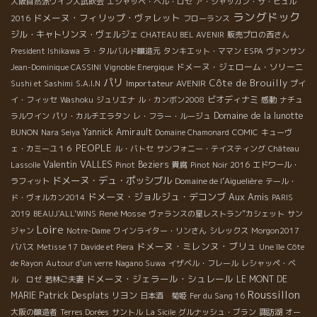
大阪自然派ワイン大試飲会
エシャッペ・ベル・ロゼ
ア・シャッカン・サ・ビュル
ラングドック
ドメーヌ・フィリップ・ヴァレット
2016
フローランス
ジル・キャトリンヌ・ヴェルジェ
CHATEAU BEL AVENIR
販売プロの西さん
President Ishikawa
ラ・タルバルド醸造元
タンキエット・ママン
ESPA
ヴァンサン
ドメーヌ・ジェローム・ソリーニ
Jean-Dominique CASSINI
Vignoble Energique
パリ
Côte de Brouilly
Importateur AVENIR
Sushi et Sashimi
S.A.I.N
プイ
ビオディナミ
イ・フィッセ
Washoku
ジュリエナ
ル・カンボン2008
感動
ナチュ
Domaine de la lunotte
ラルワイン
パリ・カルチエラタン
レ・フラー・ルージュ
Yannick Amirault
BUNON
Nara Seiya
Domaine Chamonard
COMIC
キューヴ
PEOPLE
ェ・カミーユ１６
ル・バトセ
サンフォニー・テイスティング
Château
Valentin VALLES
Beziers
Lassolle
Pinot
貴腐
Pinot Noir 2016
エドワール・
ドメーヌ・デュ・ポッシブル
Domaine de l’Aiguelière
ラフィット
テール・
ドメーヌ・ジョルジュ・デコンブ
Aux Amis
ド・ヴォルカン2014
PARIS
René Mosse
2019
BEAUJ'ALL'WINS
ヴァランスの星レストラン”カシェット
サン
Loire
ジャン
Notre-Dame
ワインライター・リンさん
シレックス
Morgon2017
ドメーヌ・ミレンヌ・ブリュ
ババス
Metisse 17
Davide et Piera
Une île
Côte
de Rayon
Autour d'un verre
Nagano Suwa
イザベル・フレール
レシャッペ・ベ
ドメーヌ・ジェラール・シュレール
LE MONT DE
ル ロゼ
若林ご夫妻
Roussillon
Patrick Desplats
MARIE
リヨン
日本酒 菊姫
Fer du Sang 16
大阪の醸造者
Terres Dorées
サントル
La Sicile
グルナッシュ・ブラン
諏訪湖
オー