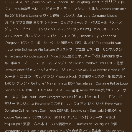
イタリア
アール
2020 beaujolais nouveaux
London The Laughing Heart
アド・
ドメーヌ・デュ・マタン・カルム
ヴィニュム醸造元
ベレール
Cannes
Millésime
Banyuls
Domaine Elodie
Bio 2018
Marie Lapierre
ワイン作家・リンさん
Balme
ドメーヌ・
オザミ東京
生カキ
シャトー・ロックフォール
ラ・ペリエール
ダミアン・ビュロー
イタリアンレストラン「サッカパウ」
カベルネ・フラン
Guy Blanchard
2007
Pierre
ブレンダン・トレイシー
ワイン「和」
Benoit
Takenouchi san
L'Angevin
ビストロ・ポール・ベール
勝俣さん
ロワ−ル
オゼ
histoire de Bistros de Vin Nature
クリストフ・プエヨ
ビストロ・サンマルタン
Trois Amours
Prime Senso
Vongole spagetti
M de B
天と地のエネルギー
ポー
ル・ボキューズ
コート・ド・マルマンデ
CPV Kikuchi Madoka
BMO TOUR
思想
ド
Uemura chef
ジャン・セバスチャン・ジョアン
ESPOAいせい
Bistro Grand 8
メーヌ・ニコラ・カルマラン
Prieure Roch
焼き鳥・
久留米ワインスクール
しのり
グラン・ルパ
chef Nakaminato
BOM Yamada san
Domaine Patte Loup
Bar à Vins A BOIRE ET A MANGER
スモール品種
Arles
2018年ボジョレ・ヌーヴ
Marc Pesnot
ル・モン・ド・
ォー
東京・神田
Nuit Saint Georgers 1er Cru
マリー
アンジュ
La Poivrotte
コスタドール・フォアン
TAKI BAKE
Frère Marie
Domaine Catherine et Dominique DERAIN
Sachiko san
Sumiyaki SHINORI le
アシニャン村
couple Nakayama
モンカルメス 2011年
ブラーヴ・マルゴ
Espagne
東京・六本木
トーハン酒販ツアー
Huitres de Bouzigues
映画
Vendange 2018 Dominique Derain
アンジェ自然派ワイン見本市・
Equipe BMO