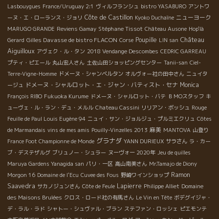
Lasbouygues
France/Uruguay 2:1
ヴィルフランシュ
bistro YASABURO
アントワ
Côte de Castillon
ニューヨーク
ーヌ・エ・ローランス・ジョリ
Kyoko Duchaîne
Stéphane Tissot
MARUGO GRANDE
Reviens Gamay
Château Ausone
Hop'là
Château
Gilles Davasse de bistro FLACON
Poupille
Gerard
Corse
LIN san
Aiguilloux
アヴェク・ル・タン
2018 Vendange Descombes
CEDRIC GARREAU
プティ・ピエール
丸山宏人さん
土佐山田ショッピングセンター
Tanii-san
Ciel-
Terre-Vigne-Homme
ドメーヌ・シャンベルタン
オルヴォー社の田中さん
ニュイタ
ドメーヌ・シャルロット・エ・ジャン・バティスト・セナ
Monica
ージュ
François RIBO
Fukuoka Kurume
ドメーヌ・シャルロット・バテ
ＢＭОスタッフ
キ
ューヴェ・ル・ラン・デュ・メルル
Chateau Cassini
リリアン・ボッシュ
Rouge
Feuille de Paul Louis Eugène 94
ニュイ・サン・ジョルジュ・プルミエクリュ
Côtes
麻美
de Marmandais
vins de mes amis
Pouilly-Vinzelles 2013
MANTOVA
山登り
グラナダ
France Foot Championne de Monde
YANN DURIEUX
サラさん
ラ・カー
ブ・デステザルグ
ブリュノー・シュラー
ヌーヴォー 2020年
Jeu de quilles
Maruya Gardens Yanagida san
パリ・一区
高山南美さん
Mr.Tamajo de Diony
Ramon
Morgon 16
Domaine de l'Ecu
Cuvee des Fous
野崎ワインショップ
Saavedra
Lapierre
サカノジュンさん
Côte de Feule
Philippe Alliet
Domaine
des Maisons Brulées
クロス・ロード社の有馬さん
Le Vin en Tête
ボデグイジャ・
デ・ラル・ラド
シャトー・シュヴァル・ブラン
ステファン・ロッシェ
ピエモンテ