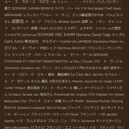
ュー・エ・カミーユ・ラピエール
シュッ・・・・・ドゥラン
パリレストラン・
Chef Kouki
奏で
DOMAINE SARNIN BERRUX
タパス・バー
Vin S M
Nyctalopie
WATANABE
レストラン「フルー・ド・タン」
ジュラ醸造家のかがみ・けんじろう
試飲会
Jérôme Jouret
さん
ラ・カーブ・アピコル
試飲
ル・ｒタン・デメ
シェ
フ フレデリック
夜景
L'écart lot 0205
エスポア・よろずや・リショームの歴史
DOMAINE ERIC KAMM
Domaine Daniel Sage
シャルドネ
California
オップラ
Saint Aubin
株式会社 オルヴォー
Catherine JAMBON
Yokohama Midori-ku
ボジョレ・ヌーヴォー
戸田シェフ
Matthieu BOUCHET
ブラッスリーヴァンダン
ジュ
ワインカーヴ・パピーユ
ドメール・レ・オート・テール
DOMAINE
STEPHANIE ET VINCENT DEBOUTBERTIN
La Flou
L'Ecume
クロ・ド・ヴージョ
Montmartre
Tentation
Ishibashi san
プイイ・ヴァンゼル2013
金沢
田所オー
Le Clos des Jarres
ナー
ラ・クロワ・デ・ラモー
東京・築地場外
セパラメー
ル・ア・ボワール
カメル
藤丸
大近の久米さん
Maison Jaune de vin rouge
LEVAT
Cuvée Thibaut
恵比寿店
マス・ド・モンペール
嬉しい
オーナシェフ・シャヴィさ
ん
Orveaux Tanaka san
岩井さん
Promenade des Anglais
CPV Madoka
Vin italien
Beaujolais Fair
プイッチ・ロドー
京橋フレンチ
MARC
Domaine Picatier
Riesling
Bistrot
Domaine Coudoulet
Bistro Poulpe
ジャック・フェヴリエ
北イタリア
ドメ
ーヌ・ボートレイ
ブラインドテースティング
Olivar
フランソワ・リボ
pacalet
イヴ・カムドボルド
familly
ブルゴーニュ・ブラン
Sauterne
ディナミタージュ
ビストロ
Denis Deschamps
フランソワ・エコ
ソーテルン
ドヌ・フランソワ・サン