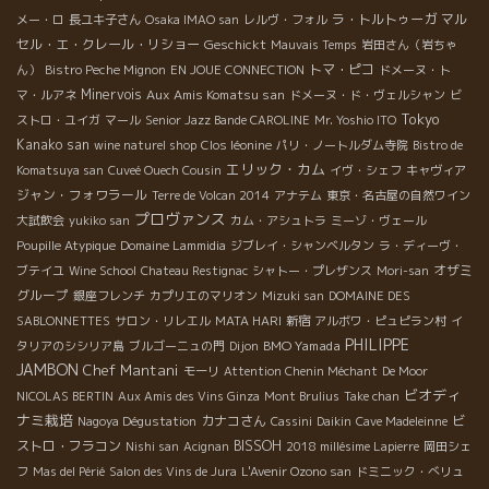
ラ・トルトゥーガ
マル
メー・ロ
長ユキ子さん
Osaka IMAO san
レルヴ・フォル
セル・エ・クレール・リショー
Geschickt
Mauvais Temps
岩田さん（岩ちゃ
トマ・ピコ
ん）
Bistro Peche Mignon
EN JOUE CONNECTION
ドメーヌ・ト
Minervois
Aux Amis Komatsu san
マ・ルアネ
ドメーヌ・ド・ヴェルシャン
ビ
Tokyo
ストロ・ユイガ
マール
Senior Jazz Bande CAROLINE
Mr. Yoshio ITO
Kanako san
wine naturel shop
Clos léonine
パリ・ノートルダム寺院
Bistro de
エリック・カム
Komatsuya san
Cuveé Ouech Cousin
イヴ・シェフ
キャヴィア
ジャン・フォワラール
Terre de Volcan 2014
アナテム
東京・名古屋の自然ワイン
プロヴァンス
大試飲会
yukiko san
カム・アシュトラ
ミーゾ・ヴェール
Poupille Atypique
Domaine Lammidia
ジブレイ・シャンベルタン
ラ・ディーヴ・
オザミ
ブテイユ
Wine School
Chateau Restignac
シャトー・プレザンス
Mori-san
グループ
銀座フレンチ
カプリエのマリオン
Mizuki san
DOMAINE DES
SABLONNETTES
サロン・リレエル
MATA HARI
新宿
アルボワ・ピュピラン村
イ
PHILIPPE
BMO Yamada
タリアのシシリア島
ブルゴーニュの門
Dijon
JAMBON
Chef Mantani
モーリ
Attention Chenin Méchant
De Moor
ビオディ
NICOLAS BERTIN
Aux Amis des Vins Ginza
Mont Brulius
Take chan
ナミ栽培
カナコさん
ビ
Nagoya Dégustation
Cassini
Daikin
Cave Madeleinne
ストロ・フラコン
BISSOH
Nishi san
Acignan
2018 millésime Lapierre
岡田シェ
フ
Mas del Périé
Salon des Vins de Jura
L'Avenir Ozono san
ドミニック・べリュ