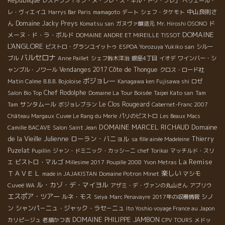
République
レストラン「オン・メ・フレ・ス・キル・トゥ・プレ」
ペリエール・
中山良則さ
レ・ヴィエイユ
Harrys Bar Paris
mamagoto
デート
シェフ・タケモト
ん
Domaine Jacky Preys
ド
Komatsu san
ガヌヴァ醸造元
Mr. Hiroshi OSONO
DOMAINE
メーヌ・ド・ラ・ボルド
DOMAINE ANDRE ET MIREILLE TISSOT
L'ANGLORE
ビストロ・グランユイットゥ
ESPOA Yorozuya Yukiko san
シルー
バルセロナ
ブル
Anne Paillet
シェフ鈴木洋治
銀座4丁目
イオデ
ワインバー・シ
Vendanges 2017
Côte de Thongue
ャンブル・ノワール
クロス・ロード社
ボジョレー
Matin Calme
B.B.B. Bojoloise
Kanagawa ken Fujisawa shi
ロゼ
Chef Rodolphe
Salon Bio Top
Domaine La Tour Boisée
Taipei Kato san
Tam
サンタムール
Le Clos Rougeard
Tam
ボジョレブラン
Cabernet-Franc 2007
Château Margaux
Cuvee Le Rang du Merle
パリのビストロ
Les Beaux Macs
DOMAINE MARCEL RICHAUD
Domaine
Camille BACAVE
Salon Saint Jean
de la Vieille Julienne
ローラン・バニョル
Thierry
sa fille ainée Madeleine
Puzelat
Pupillin
ジャン・ドミニック・カッシーニ
chef Torikai
マッチルド・スリ
La Remise
ビストロ・マルゴ
エ
Millesime 2017
Poupille 2008
Yvon Metras
ＴＡＶＥＬ
楽しい
マシモ
made in JAJAKISTAN
Domaine Potron Minet
ル・カゾ・デ・マイヨル
Cuveé WA
アザミ・デ・ヴァンの丸山さん
アブリウ
エスポア・ツアー
ルネ・モス
シノ
Seiya
Marc Penavayre
2017年の収穫情報
ン
シャンパ－ニュ・ジャック・ラセ－ニュ
Ito Yoshio voyage France au Japon
DOMAINE PHILIPPE JAMBON
カリピージュ
老舗かつ吉
CPV TOURS
メドッ