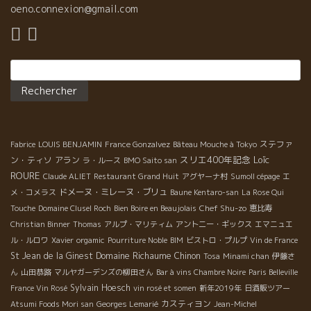
昔から生活している基本哲学“和”の世界のことです。 これからの
oeno.connexion@gmail.com
世界に必要な流れは、悪も善もすべてを融合していく“和”の生き方
そのものです。 人生では“超エゴ”と“マネー”第一主義の世界観・
生き方より、重要で大切なことが沢山あります。 そんなヒントを
Rechercher :
コロナ君が教えてくれました。 世の流れを変えましょう！ “対
立”ではなく、融合です。 今年も皆さんと共に歩んでいきたいと思
います。 自然と融合しながら、継続可能な実生活をして、我々に
飛っきり美味しいワインを造り続けてくれる醸造家達の、融合エ
ネルギー満載のワインを皆さんに送り続けます。 … また、こんな
活動に賛同して、私達のワインを広めてくれる同志の皆さんに深
ステファ
Fabrice
LOUIS BENJAMIN
France Gonzalvez
Bâteau Mouche à Tokyo
く感謝すると同時に、今年もより深くお付き合いをしていただけ
スリエ400年記念
Loïc
ン・ティソ
アラン
ラ・ルース
BMO Saito san
れば幸いです。 また、“和”の象徴的な存在であるワインを飲んで
ROURE
Claude ALIET
Restaurant Grand Huit
アグヤーナ村
Sumoll cépage
エ
いただいている皆さん、今年もよろしくお願いします。 伊藤 Ps:
ドメーヌ・ミレーヌ・ブリュ
メ・コメラス
Baune Kentaro-san
La Rose Qui
元日、霧の湖を走って幻想的な初日の出に出会いしました。 感
Chef Shu-zo
Touche
Domaine Clusel Roch
Bien Boire en Beaujolais
恵比寿
謝の念をこめて手を合わせて挨拶をしました。 美しかったで
Christian Binner
Thomas
アルプ・マリティム
アントニー・ギックス
エマニュエ
す。
ル・ルロワ
Xavier
orgamic
Pourriture Noble
BIM
ビストロ・プルプ
Vin de France
Domaine Richaume
St Jean de la Ginest
Chinon
Tosa
Minami chan
伊藤さ
ん
山田恭路
マルヤガーデンズの柳田さん
Bar à vins Chambre Noire
Paris Belleville
Sylvain Hoesch
France Vin Rosé
vin rosé et somen
新年2019年
日酒販ツアー
カスティヨン
Atsumi Foods Mori san
Georges Lemarié
Jean-Michel