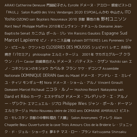
ARAKI
Catherine Deneuve
門脇紀子さん
Eyrolle
ドメーヌ・アミロー
銀座ビストロ
ITO
「PAUL」
Salon Rue89 des Vins
Vendanges 2020
ESPOAしんかわ
中山さん
野村ユニソン
Yoshio
Bojolais Nouveaux 2018
OZONO san
京都
築地の魚
Philippe Maffre
Domaine Jean-
Pont Neuf
2018年ビュヴォン・ナチュール
Espagne Sud
Baptiste Senat
Vin Raisins Gaulois
カニグ山
ポール・ジレ
Marcel Lapierre
ピノ・ドゥニス品種
sylvain DITTIERES
Les Pyrenees
ジャ
CLOSERIES DES MOUSSIS
ン・ピエール・クワントロ
シュビドバ
レオニ
お好み
クラ
焼き「パセミア」
philosophie
エルミｒタージュ 2001年
サカガミグループ
ウン・バー
ドメーヌ・バティスト・クザン
Caviar
田崎真也さん
Yoshiki san
エ
カベルネ フラン
ノ・コネクションのキショウ
ケケ・デコンブ
Assemblée
DOMINIQUE DERAIN
Nationale
Gaec du Mazel
ドメーヌ・アンドレ・エ・ミレイ
ユ・ティソ
モンギュー村
Nora
ドメーヌ・ショーム・アルノ
Vincent Girault
ニコラ・ルノー
Domaien Marcel Richaud
Hoshino Resort
Nakayama san
Dard et Ribo
ドメーヌ・フレデリック・エ・アルノ
カーヴ・エステザルグ
ー・ゲシクト
Philippe Wies
ジャン・ポール・ドーマン
エマニュエル・ジブロ
エルミタージュ
Moto-Nouveau
cèdre de 2300 ans
DOMAINE AMIRAULT
ビスト
ロ・セレスタン
京都の中華料理店「大鵬」
Salon Anonymes
ヴァレり
Alain
Chapelle
Beau
Ouverture de la cave Trois Amours
Clos de la Briderie
レ・ジュニッ
ク・ド・ジュル・ショーヴェ
夢キチ
マス・ロー・ブラン
Katsuyama Shinsaku