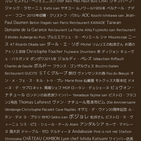
カレ
CHAT
シャンパーン・
ビストロ・ペシェミニヨン
chef Xavi
Mas Haut Buis
ジャック・ラセーニュ
Kato san
ヤオユー
ルノワール1989年
ベルナール・ナデ
AOC
Jean-
ィー・フコー
2018年収穫・クリストフ・パカレ
Kouchi Ishikawa san
Taiwan
Paul Daumen
Baton Itagaki san
Paris Restaurant KANADE
Domaine de la Garance
Restaurant La Pioche
Alliq Fujimoto san
Restaurant
ニー
3 étoiles Auberge du Puis
プルミエクリュ・ラ・ペリエール
シャ
Mouressipe
ス
ダール・エ・リボ
47 Ricards Okada san
Michel
ソムリエの松本さん
お酒の
Christophe Foucher
アトリエ吉祥
Fujiwara Shuntaro
赤
ディジョン
キューヴ
ジョルディ・ペレズ
ェ・バラガンヌ
ポンポワ2015年
Sébastien Riffault
ボルドー
Charles de Gaulle
フランス・ゴンザルヴェス
Bisstro Italien
ＳＴＣグループ
旅行
Restaurant GUCITE
ヴァンセンヌの森
Fou du Beaujo
オ
ン・メ・フェ・ス・キル・トゥ・プレ
Marie Rose
仙巌園
モトクッス大阪本社
ドメ
ビュヴォン・
ーヌ・デ・サブロネット
鳥海シェフ
MOF ローラン・デュシェーヌ
ナチュール
ロンドンの自然派ワインバー
Yamadaya Yajima san
ビストロ・フラコ
Thomas Laforest
ヴァン・ナチュール見本市ビム
ン2号店
20e Anniversaire
Vendange Christophe Pacalet
Cave Papilles
オザミ・デ・ヴァン20周年記念
ル・
ボジョレ
BMO Seiko san
タン・デメ
ラ・プラツ
松井さん
ビストロ・ラ・ヴ
アンダルシア
Alain
ィーニュ
シス・ピエ・シュール・テール
カーヴ・マドレー
Andalousie
ヌ
南大沢
ドゥーブル・ゼロ
マルティーヌ
Pink is not red
Station
Lyon chef Ishida Katsumi
CHÂTEAU CAMBON
Shinosaka
ワインバー店長