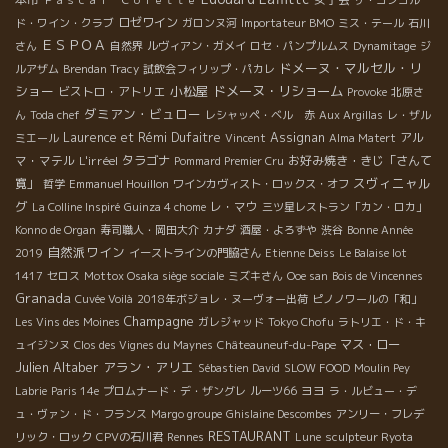
Ｐａｓｃａｌ Ｃｏｌｅｔｔｅ
ザ・コンコル
ロゼワイン
ド・ワイン・クラブ
ガロンヌ河
Importateur BMO
ミス・テール
石川
ＥＳＰＯＡ
さん
自然界
ルヴィアン・ガメイ
ロセ・パンプルムス
Dynamitage
ジ
ドメーヌ・マルセル・リ
ルアザム
Brendan Tracy
試飲会フィリップ・パカレ
ショー
小松屋
ドメーヌ・リショーム
ビストロ・アトリエ
Provoke
北原さ
ダミアン・ビュロー
ん
Toda chef
レシャッペ・ベル 赤
Aux Argillas
レ・ザル
Laurence et Rémi Dufaitre
Assignan
アル
ミエール
Vincent
Alma Matert
マ・マテル
L'irréel
タラゴナ
お好み焼き・きじ「さんて
Pommard Premier Cru
スヴィニャル
寛」
哲学
Emmanuel Houillon
ワインカヴィスト・ロックス・オフ
グ
レ・マウ
La Colline Inspiré
Guinza 4 chome
三ツ星レストラン「カン・ロカ」
Konno de Organ
寿司職人・岡田大介
カナダ
酒屋・よろずや
渋谷
Bonne Année
自然派ワイン
2019
イーストラインの門脇さん
Etienne Deiss
Le Balaise lot
1417
セロス
Mottox Osaka siège sociale
ミズキさん
Ooe san
Bois de Vincennes
Granada
Cuvée Voilà
2018年ボジョレ・ヌーヴォー出荷
ピノノワールの「和」
Champagne
Les Vins des Moines
ガレジャッド
Tokyo Chofu
ラトリエ・ド・キ
マス・ロー
ュイジンヌ
Clos des Vignes du Maynes
Châteauneuf-du-Pape
Julien Altaber
アラン・アリエ
Sébastien David
SLOW FOOD
Moulin Pey
ヨヨ
Labrie
Paris 14e
プロムナード・デ・ザングレ
ルーツ66
ラ・ルビュー・デ
ュ・ヴァン・ド・フランス
Margo groupe
Ghislaine Descombes
アンリー・フレデ
RESTAURANT
リック・ロック
CPVの石川君
Rennes
Lune
sculpteur Ryota