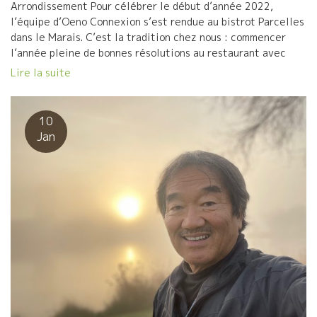
Arrondissement Pour célébrer le début d’année 2022,
は、更に進化しようとしている。 よりワインに専門特化した形態
l’équipe d’Oeno Connexion s’est rendue au bistrot Parcelles
の“トロワザムール店”をより強化して、特殊な食材をも加えて、自
dans le Marais. C’est la tradition chez nous : commencer
然なワインを更に普及することを考えている。 流石の山田さん、
l’année pleine de bonnes résolutions au restaurant avec
BMO 社。 これからも、最大限の協力をしていきたい。 2年半の間
toute l’équipe ! Le bistrot a un style traditionnel avec une
Lire la suite
に、BMO メンバーも、私が知らない新しい人が増えた。 顔合わせ
grande salle en pierre ainsi qu’un comptoir en zinc. La
と、フランス現場の話をさせていただいた。 ワインを心から愛し
décoration est simple et accueillante. Sarah Michielsen,
ている楽しく優秀なメンバーばかりだ。 同じテーブルを囲んで、
gérante pendant 10 ans du restaurant ‘Itinéraire’ dans le
美味しいワイン、食事、ワイン談義を皆んなで楽しみました。 ま
10
5e, a installé son restaurant ainsi que l’épicerie fine/cave
た、しばらくは日本を離れる前日に素晴らしい一期一会だった。
Jan
(en face) juste avant le 1er confinement. Le sourcing est
ありがとう！ それにしても、ここラシーヌ青山は気持ちの良い空
pointu, sur place comme à la boutique, où la qualité des
気が流れているビストロだった。 こんな環境の中で自然ワインを
produits est le […]
飲めるとはすばらしいことだ。 すべてに感謝！ “Racines
Aoyama”