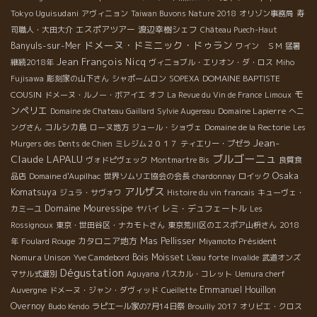
Tokyo Uguisudani
アヴィニョン
Taiwan Buvons Nature 2018
オリゾン事務局
寿
エスポアツアー
渡辺幸樹シェフ
司職人・大田大介
Château Puech-Haut
ドメーヌ・ドミニック・ドゥラン
Banyuls-sur-Mer
ワイン ＳＭ
猛暑
Jean François Nicq
継続2018年
ヴィニョブル・エリオン・ダ・ロス
Miho
DOMAINE BAPTISTE
Fujisawa
彫刻家の山下さん
シャポームロン
SOPEXA
モ
COUSIN
ドメーヌ・ルノー・ボアイエ
オフ
La Revue du Vin de France
Limoux
ンペリエ
Domaine Lapierre
Domaine de Chateau Gaillard
Sylvie Augereau
へニ
コルシカ島
ングさん
ローヌ地方
ジュール・ショヴェ
Domaine de la Rectorie
Les
Jean-
Murgers des Dents de Chien
ミレジム２０１７
ティエリー・プゼラ
ブルゴーニュ
Claude LAPALU
ヴォドピヴェック
Montmartre Bis
良質食
Osaka
品店
Domaine d'Aupilhac
世界ソムリエ協会の会長
chardonnay
ロイック
アルザス
Komatsuya
ジュラ・サヴォワ
Histoire du vin francais
キューヴェ・
Domaine Mouressipe
レミ・デュフェートル
カミーユ
ヤバイ
Les
Rossignoux
東京・世田谷区・ナカモトさん
東京荒川区のエスポア山枡さん
2018
カタロニア地方
Mas Pellisser
Président
年
Foulard Rouge
Miyamoto
Nomura Unison
Bois Moisset
Yve Camdebord
L'eau forte
Invalide
武道オンズ
Dégustation
マサル式選別
Aguyana
パスカル・コレット
Uemura cherf
Emmanuel Houillon
Auvergne
ドメーヌ・ジャン・ダヴィッド
Cueillette
Overnoy
Budo Kendo
ラピエール家の7月14日祭
Brouilly 2017
オリビエ・クロス