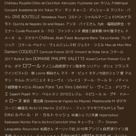
Château Poupille Côtes de Castillon
Abruzzes
Fujimama san
カリム
Frédérique
Cossard
Academie de Vin Tokyo
タン・タン
キョーコ・デュシェーヌ
クリスト・パ
DIVE BOUTELLE
ESPOAナカ
カレ
Yamadaya Tours
コルトン・シャルルマーニュ
モト
Grand Repas
Quinta de Napoles
アンヌ・パイエさん
九州・福岡試飲会・セ
ミナー
Cuvée Plussard
ル・クロ・ファンティンヌ
銀座三越新館
BMO聖子さん
ド
Château Jean Faux
メーヌ・ル・スカラベ
Bourgone Blanc
Tokyo Kanda
フレデ
リック・コサール
ぺルナン・ヴェルジュレス村
ジュスト・シエル
Mas de Mon Père
Damien COQUELET
Canicule France 2018
Vincent de Roba Seria
コサール
DOMAINE PHILIPPE VALETTE
2017 Bulle à Zero
Aloxe Corton Premier Cru
ホ
ロワール
フランス
テル・ボマ
アノニム自然派ワイン見本市
リリアン・ボシェ
ワインビストロ・俊
Loirre
桐谷さん
マス・オ・ビュイ
キタノセ店のシェフ
愛
マル
タン・カルム
カンパニェス
キューヴェ・ソレイユ・テール・クール
ラ・ノティッ
Alsace Foire "Les Vins Libérés"
レ・ヴィニュ・ドリヴィ
ク経営者キャロル
エ
Saperli Popet
ヤン・ベルトラン
2018ミレジム・ラピエール
ル・プチ・ドメー
ローヌ
ヌ
東京・恵比寿
Domaine de Vignes du Maynes
Madmoiselle M
ボデガ・
La Tour
コーゾン醸造元
Bisto St.Martin
エピスリー・フィン
マドモワゼルＭ
ルペール・ド・カルトゥッシュ
Eiffel
中湊シェフご夫妻
Importateur
Paris bistro Coinstot Vino
Kadowaki Noriko
キューヴェ・ブー
Shonan
2018年アンジェ自然派ワイン見
Languedoc-Roussillon
松岡さん
オーリック社
Edouard Laffitte
本市
女子会