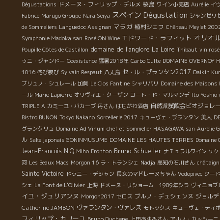
ドメーヌ・フィリップ・デルメ
桜島
Dégustations
ワイン小売店
Aurélie
イ
,
る水不足。葡萄の乾燥。 最終的に９月初旬の雨ですべて
スペイン
Dégustation
Fabrice
Marugo Groupe
Nara Seiya
シャンゼリ
が解決。どんでん返しの結果、こんなに素晴らしい葡萄
マラガ
植村シェフ
de Sommeliers
Languedoc Assignan
Château Meylet 200
が収穫することができた。 勿論、ここまでくるには、特
オリオ
エドワード・ラフィット
Symphonie Madoka san
Rosé Obi Wine
に７月のベト病対策の畑仕事は 大変な神経と労力を費や
domaine de l'anglore
La Loire
Poupille Côtes de Castillon
Thibaut
vin ros
したダミアン。 歓喜の収穫。でもベト病の形跡、雹の影
ゥニ・ジャンドー
Coexistence
猛暑2018年
Carbo Culte
DOMAINE OVERNOY H
響を多く受けた葡萄を取り除く、選果作業が 大切な年で
セ・ル・プランタン2017
1016
侘び寂び
Syivain Respaut
八丈島
Daikin Ku
もある。 収穫はお父さんより更に１日遅く、ボジョレで
ブリュノ・シュレール
加賀
Le Clos Fantine
シャリバリ
Domaine des Maisons 
は最も遅い収穫を開始。 何と９月２６日に収穫開始。 葡
萄の熟成を最終段階まで待ったダミアン。 ８月の水不足
ール
Marie Lapierre
オリヴィエ・クーザン
コート・ド・マルマンデ
Ito Yoshio
による光合成のゆっくり化の影響で、ダミアンの納得す
自然派試飲会ビオジョレ
TRIPLE A
カミーユ・バカーブ
丹さん
はせがわ酒店
る葡萄の熟度が得られなかったからだ。 妥協を許さない
Bistro BUNON
Tokyo Nakano
Sorcellerie 2017
キューヴェ・プランタン
美人
D
ダミアンのチャレンジ精神は凄い。 実際に、周りの仲間
グランクリュ
Domaine Ad Vinum
chef et Sommelier HASAGAWA san
Aurélie 
が、１０日前に収穫を始めている中、ジット待っている
ル
Sake japonais GONINMUSUME
DOMAINE LES HAUTES TERRES
Domaine 
のは かなりの忍耐力がいることである。 ２０１６年のダ
Bruno Schueller
Jean-Francois NIQ
Miho
Fronton
ナチュラルワイン
ケケ
ミアン・ヌーヴォは？ 今年は、クリュのレニエの葡萄と
河
Les Beaux Macs
Morgon 16
ラ・トランシェ
Nadja
高知の石川さん
châtaign
ビラージ区域の葡萄を使って醸す贅沢なヌーヴォーとな
Sainte Victoire
ドゥニー・デシャン
長女のマドレーヌちゃん
Vodopivec
クー
る。 格下げして、単なるボジョレ・ヌーヴォー呼称とな
シェ
La Font de L'Olivier
上海
ドメーヌ・リショーム 1989年シラ
ヴィニョブ
る。 果実味が主体でアルコール度は控えめな１２度前
イユ・ジュリアンヌ
ブルノ・デュシェンヌ
ジョルデ
Morgon2017
セロス
後、 酸がハッキリして凹凸があるメリハリを感じるスカ
Catherine JAMBON
ヴァランタン・ヴァレス
モトックス
キューヴェ・ティ
ット したヌーヴォーになりそう。まだ、醸造中なのでハ
フィリップ・カリーユ
Bruno Duchene
上田あゆみさん
アルノ・カッシーニ