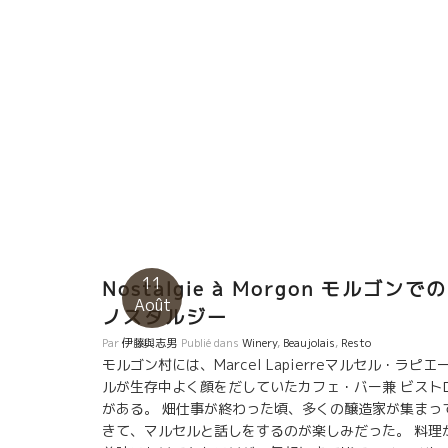
11
Nostalgie à Morgon モルゴンでの
Août
ノスタルジー
Par
伊藤與志男
Publié dans
Winery
,
Beaujolais
,
Resto
モルゴン村には、Marcel Lapierreマルセル・ラピエ
ルが生存中よく顔をだしていたカフェ・バー兼 ビスト
がある。 畑仕事が終わった頃、多くの醸造家が集まっ
きて、マルセルと話しをするのが楽しみだった。 料理