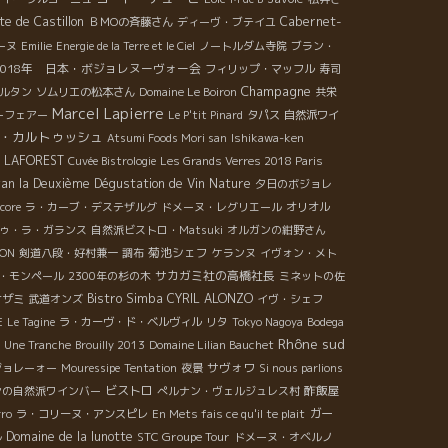
te de Castillon
Cabernet-
ＢＭОの斉藤さん
ディーヴ・ブテイユ
ーヌ
Emilie
Energie de la Terre et le Ciel
ノートルダム寺院
ブラン・
2018年 日本・ボジョレヌーヴォー会
フィリップ・マッフル
寿司
Champagne
ルタン
ソムリエの松本さん
Domaine Le Boiron
共栄
Marcel Lapierre
ーフェアー
Le P'tit Pinard
タパス
自然派ワイ
・カルトゥッシュ
Atsumi Foods Mori san
Ishikawa-ken
 LAFOREST
Cuvée Bistrologie
Les Grands Verres 2018 Paris
wan la Deuxième Dégustation de Vin Nature
夕日のボジョレ
core
ラ・カーブ・デステザルグ
ドメーヌ・レグリエール
オリオル
ゥ・ラ・ガランス
自然派ビストロ・Matsuki
オルガンの紺野さん
菊池シェフ
LON
剣道八段・好村兼一
調布
ケランヌ
イヴォン・メト
サカガミ社の高橋社長
・モンペール
2300年の杉の木
ミネットの佐
Bistro Simba
CYRIL ALONZO
オザミ
武道オンズ
イヴ・シェフ
E
Le Tagine
ラ・カーヴ・ド・ベルヴィル
リタ
Tokyo Nagoya
Bodega
Rhône sud
Une Tranche
Brouilly 2013
Domaine Lilian Bauchet
サヴォワ
ジョレーォー
Mouressipe
Tentation
夜景
Si nous parlions
ビストロ
酢飯屋
ンの自然派ワインバー
ぺルナン・ヴェルジュレス村
ガー
rro
ラ・コリーヌ・アンスピレ
En Mets fais ce qu'il te plait
Domaine de la lunotte
STC Groupe Tour
ル
ドメーヌ・オベルノ