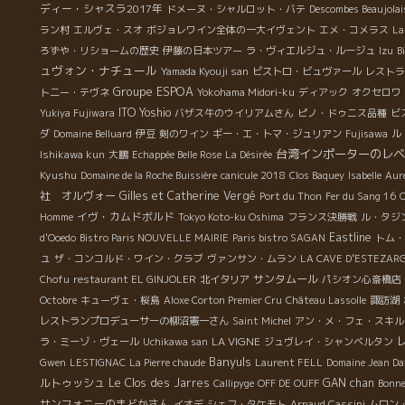
のケビンもいた。 何とか、隙をみつけて、店を出ること
ディー・シャスラ2017年
ドメーヌ・シャルロット・バテ
Descombes Beaujola
に成功。ヤアーよく飲みました。 ダミアン・パワーは凄
ラン村
エルヴェ・スオ
ボジョレワイン全体の一大イヴェント
エメ・コメラス
La
い！！ ダミアン・コクレのワインには このパワーが詰ま
ろずや・リショームの歴史
伊藤の日本ツアー
ラ・ヴィエルジュ・ルージュ
Izu
B
っている。 １６産、お楽しみに！！
ュヴォン・ナチュール
Yamada Kyouji san
ビストロ・ビュヴァール
レストラ
Groupe ESPOA
ト二ー・テヴネ
Yokohama Midori-ku
ディアック
オクセロワ
ITO Yoshio
Yukiya Fujiwara
バザス牛のウイリアムさん
ピノ・ドゥニス品種
ビ
ダ
Domaine Belluard
伊豆
剣のワイン
ギー・エ・トマ・ジュリアン
Fujisawa
ル
台湾インポーターのレベ
Ishikawa kun
大鵬
Echappée Belle Rose
La Désirée
Kyushu
Domaine de la Roche Buissière
canicule 2018
Clos Baquey
Isabelle
Auré
社 オルヴォー
Gilles et Catherine Vergé
Port du Thon
Fer du Sang 16
O
イヴ・カムドボルド
Homme
Tokyo Koto-ku Oshima
フランス決勝戦
ル・タジ
Eastline
d'Ooedo
Bistro Paris NOUVELLE MAIRIE
Paris bistro SAGAN
トム・
ュ
ザ・コンコルド・ワイン・クラブ
ヴァンサン・ムラン
LA CAVE D’ESTEZAR
サンタムール
Chofu
restaurant EL GINJOLER
北イタリア
パシオン心斎橋店
Octobre
キューヴェ・桜島
Aloxe Corton Premier Cru
Château Lassolle
諏訪湖
レストランプロデューサーの柳沼憲一さん
Saint Michel
アン・メ・フェ・スキル
LA VIGNE
ラ・ミーゾ・ヴェール
Uchikawa san
ジュヴレイ・シャンベルタン
Banyuls
Gwen
LESTIGNAC
La Pierre chaude
Laurent FELL
Domaine Jean Da
ルトゥッシュ
Le Clos des Jarres
GAN chan
Callipyge
OFF DE OUFF
Bonn
サンフォニーのまどかさん
イオデ
シェフ・タケモト
Arnaud Cassini
ムロン