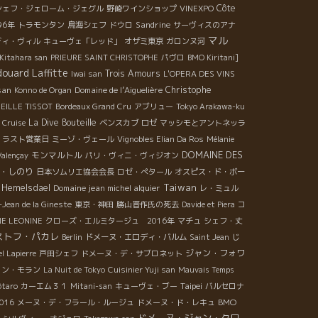
Côte
シェフ・ジェローム・ジェグル
野崎ワインショップ
VINEXPO
Sandrine
96年
トラモンタン
鳥海シェフ
ドウロ
サーヴィスのアナ
マル
ディ・ヴィル
キューヴェ「レッド」
オザミ東京
ガロンヌ河
Kitahara san
PRIEURE SAINT CHRISTOPHE
パヴロ
BMO Kiritani]
douard Laffitte
Trois Amours
Iwai san
L'OPERA DES VINS
san
Domaine de l’Aiguelière
Christophe
Konno de Organ
EILLE TISSOT
Bordeaux Grand Cru
アブリュー
Tokyo Arakawa-ku
La Dive Bouteille
Cruise
ベンスカブ
ロゼ
マッシモとアントネッラ
ラスト営業日
ミーゾ・ヴェール
Vignobles Elian Da Ros
Mélanie
DOMAINE DES
モンマルトル
Valençay
パリ・ヴィニ・ヴィジオン
・しのり
日本ソムリエ協会会長
ロゼ・ぺタール
オスピス・ド・ボー
Taiwan
n Hemelsdael
Domaine jean michel alquier
レ・ミュル
-Jean de la Gineste
東京・神田
勝山晋作氏の死去
Davide et Piera
コ
E LEONINE
クローズ・エルミタージュ 2016年
マチュ
シェフ・丈
ストフ・パカレ
Berlin
ドメーヌ・エロディ・バルム
Saint Jean
じ
ジャン・フォワ
l Lapierre
戸田シェフ
ドメーヌ・デ・サブロネット
ァン・モラン
La Nuit de Tokyo
Cuisinier Yuji san
Mauvais Temps
Taipei
ôtaro
カーエム３１
Mitani-san
キューヴェ・ブー
バルセロナ
BMO
2016
メーヌ・デ・フラール・ルージュ
ドメーヌ・ド・レキュ