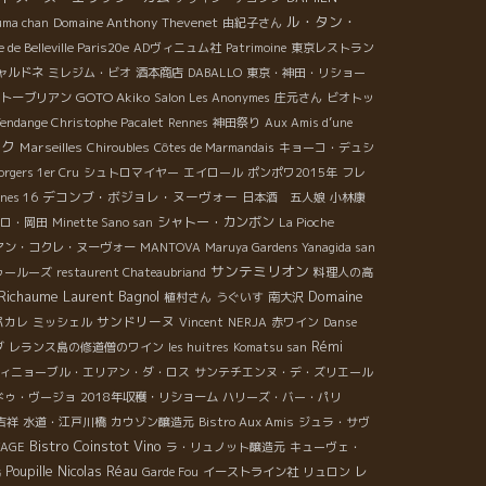
ル・タン・
Domaine Anthony Thevenet
uma chan
由紀子さん
 de Belleville Paris20e
ADヴィニュム社
Patrimoine
東京レストラン
ャルドネ
ミレジム・ビオ
酒本商店
DABALLO
東京・神田・リショー
GOTO Akiko
トーブリアン
Salon Les Anonymes
庄元さん
ビオトッ
Vendange Christophe Pacalet
Rennes
神田祭り
Aux Amis d’une
ック
Marseilles
Chiroubles
Côtes de Marmandais
キョーコ・デュシ
orgers 1er Cru
シュトロマイヤー
エイロール
ポンポワ2015年
フレ
デコンブ・ボジョレ・ヌーヴォー
gnes 16
日本酒 五人娘
小林康
シャトー・カンボン
ロ・岡田
Minette Sano san
La Pioche
アン・コクレ・ヌーヴォー
MANTOVA
Maruya Gardens Yanagida san
サンテミリオン
ゥールーズ
restaurent Chateaubriand
料理人の高
Richaume
Laurent Bagnol
Domaine
植村さん
うぐいす
南大沢
サンドリーヌ
パカレ
ミッシェル
Vincent
NERJA
赤ワイン
Danse
Rémi
ダ
レランス島の修道僧のワイン
les huitres
Komatsu san
ィニョーブル・エリアン・ダ・ロス
サンテチエンヌ・デ・ズリエール
ドゥ・ヴージョ
2018年収穫・リショーム
ハリーズ・バー・パリ
吉祥
水道・江戸川橋
カウゾン醸造元
Bistro Aux Amis
ジュラ・サヴ
Bistro Coinstot Vino
VAGE
ラ・リュノット醸造元
キューヴェ・
光
Poupille
Nicolas Réau
レ
Garde Fou
イーストライン社
リュロン