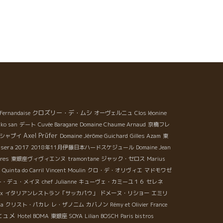
クロズリー・デ・ムシ
Fernandaise
オーヴェルニュ
Clos léonine
iko san
デート
Cuvée Baragane
Domaine Chaume Arnaud
京橋フレ
Axel Prüfer
シャプイ
Domaine Jérôme Guichard
Gilles Azam
東
sera 2017
2018年11月伊藤日本ハードスケジュール
Domaine Jean
res
東銀座ヴィヴィエンヌ
tramontane
ジャック・セロス
Marius
Quinta do Carril
Vincent Moulin
クロ・デ・オリヴィエ
マドモワゼ
ー・デュ・メイヌ
chef Julianne
キューヴェ・カミーユ１６
セレネ
x
イタリアンレストラン「サッカパウ」
ドメーヌ・リショー
エミリ
ia
クリスト・パカレ
レ・ザノ二ム
カバノン
Rémy et Olivier
France
ヒュメ
Hotel BOMA
東銀座 SOYA
Lilian BOSCH
Paris bistros