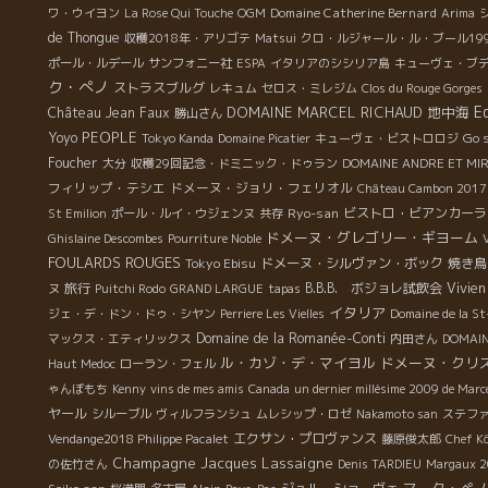
Domaine Catherine Bernard
ワ・ウイヨン
La Rose Qui Touche
OGM
Arima
de Thongue
収穫2018年・アリゴテ
Matsui
クロ・ルジャール・ル・ブール19
ポール・ルデール
サンフォニー社
ESPA
イタリアのシシリア島
キューヴェ・ブ
ク・ぺノ
ストラスブルグ
レキュム
セロス・ミレジム
Clos du Rouge Gorges
E
DOMAINE MARCEL RICHAUD
地中海
Château Jean Faux
勝山さん
PEOPLE
Yoyo
Go 
Tokyo Kanda
Domaine Picatier
キューヴェ・ビストロロジ
Foucher
大分
収穫29回記念・ドミニック・ドゥラン
DOMAINE ANDRE ET MIR
フィリップ・テシエ
ドメーヌ・ジョリ・フェリオル
Château Cambon 2017
Ryo-san
ビストロ・ビアンカーラ
St Emilion
ポール・ルイ・ウジェンヌ
共存
ドメーヌ・グレゴリー・ギヨーム
Ghislaine Descombes
Pourriture Noble
FOULARDS ROUGES
Tokyo Ebisu
ドメーヌ・シルヴァン・ボック
焼き鳥
旅行
B.B.B. ボジョレ試飲会
Vivie
ヌ
Puitchi Rodo
GRAND LARGUE
tapas
イタリア
ジェ・デ・ドン・ドゥ・シヤン
Perriere Les Vielles
Domaine de la St
Domaine de la Romanée-Conti
マックス・エティリックス
内田さん
DOMAIN
ル・カゾ・デ・マイヨル
ドメーヌ・クリ
Haut Medoc
ローラン・フェル
ゃんぼもち
Kenny
vins de mes amis
Canada
un dernier millésime 2009 de Marce
ヤール
シルーブル
ヴィルフランシュ
ムレシップ・ロゼ
Nakamoto san
ステフ
エクサン・プロヴァンス
Vendange2018 Philippe Pacalet
藤原俊太郎
Chef K
Champagne Jacques Lassaigne
の佐竹さん
Denis TARDIEU
Margaux 