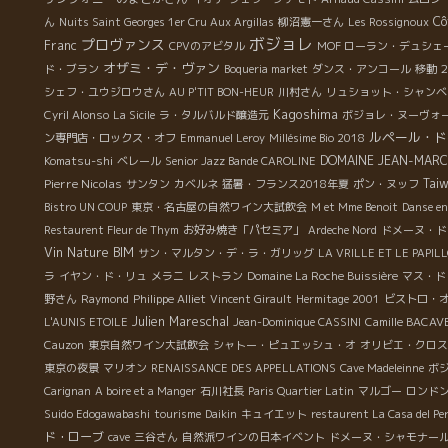
Cô
ん
Nuits Saint Georges 1er Cru Aux Argillas
柳沼憲一さん
Les Rossignoux
ボジョレ
プロヴァンス
Franc
CPVのアビタル
MOF ローラン・デュシェ
オザミ・デ・ヴァン
ド・ブラン
Boqueria market
ダンス・アンコール
移動
シェフ・ユウジロウさん
AU P'TIT BON-HEUR
川村さん
リュショット・シャンベ
Kagoshima
Cyril Alonso
La Sicile
ラ・タルバルド醸造元
ボジョレ・ヌーヴォ
ルペール・ド
ン専門店・ロックス・オフ
Emmanuel Leroy
Millésime Bio 2018
DOMAINE JEAN-MARC
Komatsu-shi
ベレール
Senior Jazz Bande CAROLINE
Pierre Nicolas
Tai
サンタン
カベルネ
猛暑・フランス2018年夏
ポン・ヌッフ
Bistro UN COUP
東京・名古屋の自然ワイン大試飲会
M et Mme Benoit
Danse en
Restaurent Fleur de Thym
お好み焼き「パセミア」
Ardeche Nord
ドメーヌ・ド
Vin Nature BIM
サン・マルタン・デ・ラ・ガリッグ
LA VRILLE ET LE PAPIL
ラ
イヤン・ド・リュ
メラニ
レストラン
Domaine La Roche Buissière
マス・ド
野さん
Raymond
Philippe Alliet
Vincent Girault
Hermitage 2001
ビストロ・
Julien Mareschal
L'AUNIS ETOILE
Jean-Dominique CASSINI
Camille BACAV
Cauzon
東京自然ワイン大試飲会
シャトー・ピュエッシュ・オ
オリビエ・クロス
東京の夜景
マリオン
RENAISSANCE DES APPELLATIONS
Cave Madeleinne
ボ
Carignan
A boire et a Manger
石川社長
Paris Quartier Latin
マルゴー
ロンド
Suido Edogawabashi
tourisme
Daikin
キュイエット
restaurent La Casa del Pe
ド・ローブ
cave
三谷さん
自然派ワインの日本イベント
ドメーヌ・シャモナー