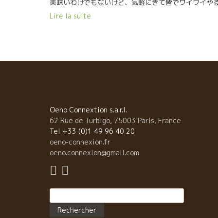
美味いわけでもないけど、気軽にきて皆でワイワイや
のが日課だった。 ある時はラピエール醸造の庭だった
Lire la suite
り、もしくはここAtlierアトリエだった。 ジャン・フ
ワラール、プティ・マックス、デコンブ、皆が集まっ
いた。 他の地方の醸造家もワイン関係の人達も夕刻に
れば、皆ここにマルセルがいるので、とりあえず やっ
来た。 そんな佳き時代もあった。 時代が替わった
でも、仕事の後に、醸造達はここに来て一杯一緒にや
伝統が残っている。 そして今では、フランスの各地方
マルセルのようなリーダーがいて、夕刻になると皆が
まって 話しをする伝統が引継がれている。 Nostalgie 
Oeno Connextion s.a.r.l.
Morgon A Morgon, il y a un bistro café-bar où
62 Rue de Turbigo, 75003 Paris, France
Marcel Lapierre venait souvent. Après le travail
Tel +33 (0)1 49 96 40 20
acharné dans les vignes, beaucoup de viticulteurs
oeno-connexion.fr
venaient boire et parler avec Marcel. C’était leur
oeno.connexion@gmail.com
plaisir de la journée. Ce n’était pas tellement pou
manger mais plutôt pour bavarder ou rigoler
ensemble. Quelquefois dans le jardin du Domaine
Rechercher :
Lapierre ou ici chez Atlier. Jean Foillard, Petit Ma
Descombes… pas mal de gens venaient parler ave
Marcel. A la fin de la journée, les viticulteurs des