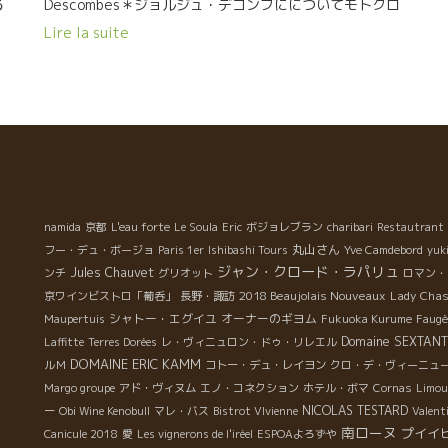
る
Descombes＊ジョルジュ・デコンブにについてモトクロ
スをやっていた。 ボジョレのオートバイ・グループの先
Lire la suite
ォ
頭を走るライダーでもある。 収穫はライダー仲間が手伝
て
いにくる。 ダミアンの造りは、デコンブの教えを継承、
な
つまり、マルセル・ラピール －デコンブ －ダミアンと続
て
くボジョレ自然派の正統を受け継いでいる。マルセルの
今
孫弟子にあたる。 自然派ど真ん中の醸造方法を継承。 グ
る
ラップ・アンティエールのセミ・マセラッション・カル
に
ボニック醸造、勿論,醸造中のSO2(酸化防止剤)の添加は
集
なし、自生酵母のみで発酵するリスクある醸造を継承。
à
だからこそ、収穫時の選果はかなり厳しくチェックして
namida
京都
L'eau forte
Le Soula
Eric
ボジョレブラン
charibari
Restautrant 
いる。 本当に健全な葡萄しか発酵槽に入れない。云うは
丸山さん
フー・デュ・ボージョ
Paris 1er
Ishibashi Tours
Yve Camdebord
yuk
安し。 葡萄園の収穫時に、収穫された葡萄をチェックし
ジャン・クロード・ラパリュ
Jules Chauvet
ンチ
グリオット
ロマン・
て品質に問題のある葡萄は、この段階で捨て去る。この
2018 Beaujolais Nouveaux
Lady Chas
京ワインビストロ「葡呑」
長野・諏訪
段階でかなりに量の葡萄を捨てる。 簡単に、SO2無添加
シャトー・エグイユ
オーナーのギヨム
Maupertuis
Fukuoka Kurume
Faugè
r
の醸造というけど、もし悪い葡萄が発酵槽に入ってしま
Domaine SEXTANT
Laffitte
Terres Dorées
レ・ヴィニュロン・ドゥ・リレエル
うと、雑菌が繁殖してお酢になってしまう。大変なリス
DOMAINE ERIC KAMM
ルＭ
コトー・デュ・レイヨン
クロ・デ・ヴィーニュ
クを負いながら、自然派ワインを造っているのです。 色
Margo groupe
アド・ヴィヌム
エノ・コネクション
ホテル・ボマ
Cornas
Limou
x,
んなことがあった２０１６年 モルゴン村を襲った３回に
NICOLAS TESTARD
ー
Obi Wine Kenobull
マレ・バス
Bistrot VIvienne
Valent
c
もおよぶ雹の襲撃。 ５，６，７月の雨と湿気によるベト
南ローヌ
プイイ
Canicule 2018
愛
Les vignerons de l'iréel
ESPOAよろずや
病の大繁殖。 ８月の３５度を超す極端な猛暑。それによ