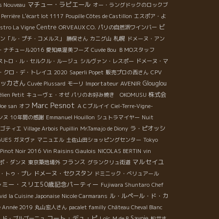
マチュー・ラピエール
is Nouveau
オー・ラングドックのロックブ
 Perrière
L'écart lot 1117
Poupille Côtes de Castillon
エスポア・よ
ビ
Centre
istro La Vigne
ORVEAUX CO.
パリの自然派ワインバー
札幌
ン「ル・プチ・コメルス」
勝俣さん
カニグ山
ドメーヌ・アン
・ナチュール2016
愛知県渥美フーズ
Cuvée Bou
ＢＭОスタッフ
ストロ・ル・セルクル・ルージュ
シルヴァン・レスポー
ドメーヌ・マ
・クロ・デ・トレイユ
2020
Saperli Popet
販売プロの西さん
CPV
ッカさん
Importateur AVENIR
Glouglou
Cuvée Plussard
モーリ
株式会
lien Petit
キューヴェ・オゼ
パリのお好み焼き OKOMUSU
Marc Pesnot
oe san
オフ
ＡＣブルイイ
Ciel-Terre-Vigne-
ンヌ
10年間の感謝
Emmanuel Houillon
シュトラマイヤー
Nuit
ラ・ピオッシ
ゴティエ
Village Arbois Pupillin
Mr.Tamajo de Diony
GUES
ガヌヴァ
マニュエル
土佐山田ショッピングセンター
Tokyo
Vin Raisins Gaulois
Pinot Noir 2016
NICOLAS BERTIN
vin
マルセイユ
フランス
ポ・ダンヌ
東京築地場外
グランクリュ街道
ドメーヌ・セクスタン
・トゥ・プレ
ドミニック・べリュアール
レミー・スリエ50歳記念パーティー
Fujiwara Shuntaro
Chef
ル・ルペール・ド・カ
vid
la Cuisine Japonaise
Nicole Carmarans
e Année 2019
丸山宏人さん
pacalet familly
Château Cheval Blanc
コート・デュ・ピ
Loïc
Savoie
・ド・ブルゴーニュ
M de B
松井さ