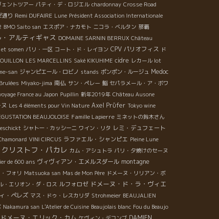
ヴェントツアー
パティ・デ・ロジエル
chardonnay
Crosse Road
Remi DUFAIRE
ゼ通り
Lune
Président Association Internationale
2
BMO Saito san
エスポア・ナカモト
ニコラ・ベルタン
那覇
ル・アルティギャス
DOMAINE SARNIN BERRUX
Château
CPV パリオフィス
é et somen
パリ・一区
コート・ド・レイヨン
ド
cidre
OUILLON
LES MARCELLINS
Saké KIKUHIME
レカール lot
Medoc
me-san
ジャンピエール・ロビノ
stands
ポンポン・ルージュ
南仏
Brulées
Miyako-jima
サン・ペレー
鮨
セパラメール・ア・ボワ
 voyage France au Japon
Pupillin
新年2019年
Château Ausone
ーヌ
Axel Prϋfer
Les 4 éléments pour Vin Nature
Tokyo wine
Famille Lapierre
EGUSTATION BEAUJOLOISE
ミネットの鈴木さん
レミ・デュフェート
Geschickt
シャトー・カッシーニ
ワイン・リタ
ラファエル・シャンピエ
Chamonard
VINI CIRCUS
Pleine Lune
クリストフ・パカレ
カム・アシュトラ
パリ・夕焼けのセーヌ
ヴィヴィアン・エメルスダール
montagne
ier de 600 ans
ド・フォリ
Matsuoka san
Mas de Mon Père
ドメーヌ・リリアン・ボ
ドメーヌ・ド・ラ・ヴィエ
ルフォロゼ
ル・エリオン・ダ・ロス
ィ・ペレズ
マス・ドゥ・レスカリダ
Strohmeier
BEAUJALIEN
ボ
Nakamura san
L'Atelier de Cuisine
Beaujolais blanc
Fou du Beaujo
ドメーヌ・エリック・カム
DAMIEN
ケヴィン・デコンブ