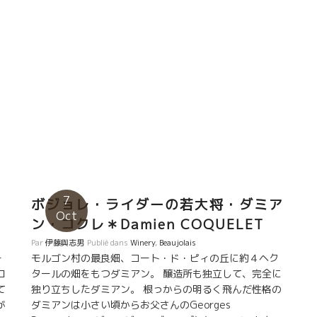
7
ボジョレ・ライダーの若大将・ダミア
Oct
ン・コクレ＊Damien COQUELET
Par
伊藤與志男
Publié dans
Winery
,
Beaujolais
ー
モルゴン村の最良畑、コート・ド・ピィの丘に約４ヘク
ロ
タールの畑をもつダミアン。 醸造所も独立して、完全に
て
独り立ちしたダミアン。 根っからの明るく飛んだ性格の
が
ダミアンは小さい頃からお父さんのGeorges