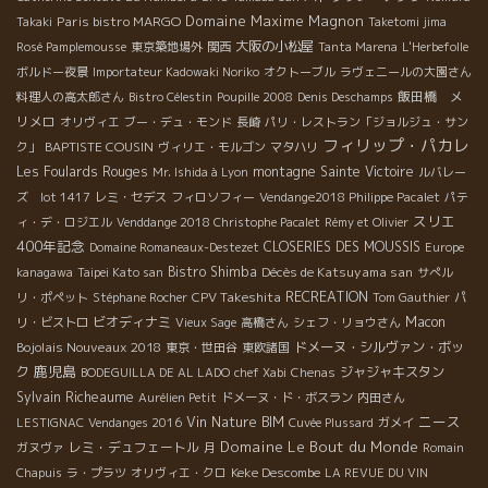
Domaine Maxime Magnon
Paris bistro MARGO
Takaki
Taketomi jima
大阪の小松屋
Rosé Pamplemousse
東京築地場外
関西
Tanta Marena
L'Herbefolle
ボルドー夜景
Importateur Kadowaki Noriko
オクトーブル
ラヴェニールの大園さん
飯田橋 メ
料理人の高太郎さん
Bistro Célestin
Poupille 2008
Denis Deschamps
リメロ
オリヴィエ
ブー・デュ・モンド
長崎
パリ・レストラン「ジョルジュ・サン
フィリップ・パカレ
BAPTISTE COUSIN
ク」
ヴィリエ・モルゴン
マタハリ
Les Foulards Rouges
montagne Sainte Victoire
Mr. Ishida à Lyon
ルバレー
ズ lot 1417
レミ・セデス
フィロソフィー
Vendange2018 Philippe Pacalet
パテ
スリエ
ィ・デ・ロジエル
Venddange 2018 Christophe Pacalet
Rémy et Olivier
400年記念
CLOSERIES DES MOUSSIS
Domaine Romaneaux-Destezet
Europe
Bistro Shimba
Décès de Katsuyama san
kanagawa
Taipei Kato san
サぺル
CPV Takeshita
RECREATION
リ・ポペット
Stéphane Rocher
Tom Gauthier
パ
ビオディナミ
Macon
リ・ビストロ
Vieux Sage
高橋さん
シェフ・リョウさん
Bojolais Nouveaux 2018
ドメーヌ・シルヴァン・ボッ
東京・世田谷
東欧諸国
鹿児島
ク
ジャジャキスタン
BODEGUILLA DE AL LADO
chef Xabi
Chenas
Sylvain Richeaume
Aurélien Petit
ドメーヌ・ド・ボスラン
内田さん
ニース
Vin Nature BIM
LESTIGNAC
Vendanges 2016
Cuvée Plussard
ガメイ
Domaine Le Bout du Monde
レミ・デュフェートル
ガヌヴァ
月
Romain
Keke Descombe
Chapuis
ラ・プラツ
オリヴィエ・クロ
LA REVUE DU VIN