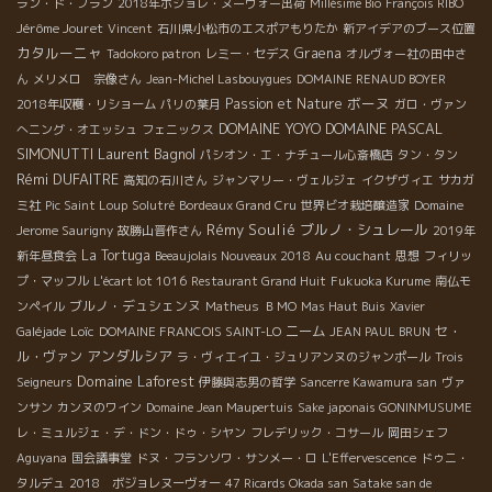
ラン・ド・ブラン
2018年ボジョレ・ヌーヴォー出荷
Millésime Bio
François RIBO
Jérôme Jouret
Vincent
石川県小松市のエスポアもりたか
新アイデアのブース位置
カタルーニャ
Graena
Tadokoro patron
レミー・セデス
オルヴォー社の田中さ
ん
メリメロ 宗像さん
Jean-Michel Lasbouygues
DOMAINE RENAUD BOYER
ボーヌ
Passion et Nature
2018年収穫・リショーム
パリの葉月
ガロ・ヴァン
DOMAINE YOYO
DOMAINE PASCAL
へニング・オエッシュ
フェニックス
SIMONUTTI
Laurent Bagnol
パシオン・エ・ナチュール心斎橋店
タン・タン
Rémi DUFAITRE
高知の石川さん
ジャンマリー・ヴェルジェ
イクザヴィエ
サカガ
ミ社
Pic Saint Loup
Solutré
Bordeaux Grand Cru
世界ビオ栽培醸造家
Domaine
Rémy Soulié
ブルノ・シュレール
Jerome Saurigny
故勝山晋作さん
2019年
La Tortuga
新年昼食会
Beeaujolais Nouveaux 2018
Au couchant
思想
フィリッ
プ・マッフル
L'écart lot 1016
Restaurant Grand Huit
Fukuoka Kurume
南仏モ
ブルノ・デュシェンヌ
ンペイル
Matheus
ＢＭО
Mas Haut Buis
Xavier
Loïc
ニーム
セ・
Galéjade
DOMAINE FRANCOIS SAINT-LO
JEAN PAUL BRUN
アンダルシア
ル・ヴァン
ラ・ヴィエイユ・ジュリアンヌのジャンポール
Trois
Domaine Laforest
Seigneurs
伊藤與志男の哲学
Sancerre Kawamura san
ヴァ
ンサン
カンヌのワイン
Domaine Jean Maupertuis
Sake japonais GONINMUSUME
レ・ミュルジェ・デ・ドン・ドゥ・シヤン
フレデリック・コサール
岡田シェフ
Aguyana
国会議事堂
ドヌ・フランソワ・サンメー・ロ
L'Effervescence
ドゥニ・
タルデュ
2018 ボジョレヌーヴォー
47 Ricards Okada san
Satake san de