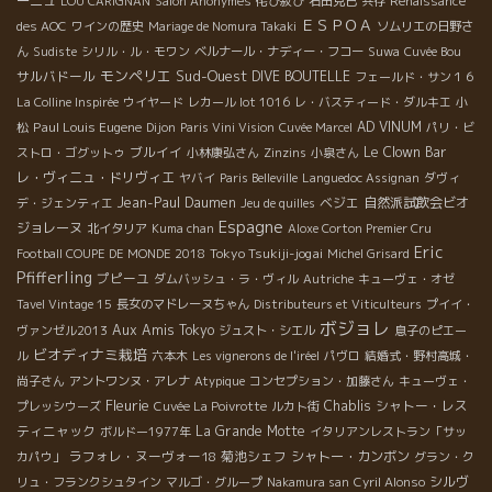
ーニュ
LOU CARIGNAN
Salon Anonymes
侘び寂び
石田克己
共存
Renaissance
ＥＳＰＯＡ
des AOC
ワインの歴史
Mariage de Nomura Takaki
ソムリエの日野さ
ん
Sudiste
シリル・ル・モワン
ベルナール・ナディー・フコー
Suwa
Cuvée Bou
モンペリエ
Sud-Ouest
サルバドール
DIVE BOUTELLE
フェールド・サン１６
La Colline Inspirée
ウイヤード
レカール lot 1016
レ・バスティード・ダルキエ
小
Paul Louis Eugene
AD VINUM
松
Dijon
Paris Vini Vision
Cuvée Marcel
パリ・ビ
ブルイイ
Le Clown Bar
ストロ・ゴグットゥ
小林康弘さん
Zinzins
小泉さん
レ・ヴィニュ・ドリヴィエ
ヤバイ
Paris Belleville
Languedoc Assignan
ダヴィ
Jean-Paul Daumen
ベジエ
自然派試飲会ビオ
デ・ジェンティエ
Jeu de quilles
Espagne
ジョレーヌ
北イタリア
Kuma chan
Aloxe Corton Premier Cru
Eric
Tokyo Tsukiji-jogai
Football COUPE DE MONDE 2018
Michel Grisard
Pfifferling
プピーユ
ダムバッシュ・ラ・ヴィル
Autriche
キューヴェ・オゼ
Tavel Vintage 15
長女のマドレーヌちゃん
Distributeurs et Viticulteurs
プイイ・
ボジョレ
Aux Amis Tokyo
ヴァンゼル2013
ジュスト・シエル
息子のピエー
ビオディナミ栽培
ル
六本木
Les vignerons de l'iréel
パヴロ
結婚式・野村高城・
尚子さん
アントワンヌ・アレナ
Atypique
コンセプション・加藤さん
キューヴェ・
Fleurie
Chablis
シャトー・レス
プレッシウーズ
Cuvée La Poivrotte
ルカト街
ティニャック
La Grande Motte
ボルドー1977年
イタリアンレストラン「サッ
ラフォレ・ヌーヴォー18
菊池シェフ
シャトー・カンボン
カパウ」
グラン・ク
シルヴ
リュ・フランクシュタイン
マルゴ・グループ
Nakamura san
Cyril Alonso