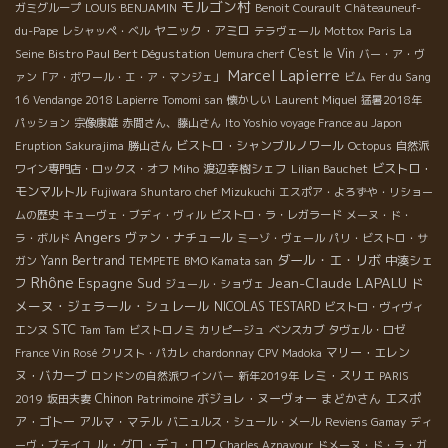
モルゴン村
ガミグループ
LOUIS BENJAMIN
Benoit Courault
Châteauneuf-
ヤニック・アミロ
du-Pape
レシャッペ・ベル
テラヴェール
Mottox
Paris La
Bistro Paul Bert Dégustation
C'est le Vin
Seine
Uemura cherf
バー・ア・ヴ
Marcel Lapierre
ァン「ア・ボワール・エ・ア・マンジェ」
ビム
Fer du Sang
16
Vendange 2018 Lapierre
Tomomi san
懐かしい
Laurent Miquel
猛暑2018年
パッション
宗像康雄
赤間さん、藤山さん
Ito Yoshio voyage France au Japon
ビストロ・シャンブルノワール
Eruption Sakurajima
勝山さん
Octopus
自然派
渡辺幸樹シェフ
ビストロ・
ワイン専門店・ロックス・オフ
Miho
Lilian Bauchet
モンマルトル
Fujiwara Shuntaro
chef Mizukuchi
エスポア・よろずや・リショー
ムの歴史
キューヴェ・ブディ・ヴィル
ビストロ・ラ・レガラード
メーヌ・ド・
Angers
ヴァン・ナチュール
ラ・ボルド
ミーゾ・ヴェール
パリ・ビストロ・サ
ダール・エ・リボ
Yann Bertrand
中湊シェ
ガン
TEMPETE
BMO Kamata san
Rhône
Jean-Claude LAPALU
Espagne Sud
ド
フ
ジュール・ショヴェ
メーヌ・ジェラール・シュレール
NICOLAS TESTARD
ビストロ・ヴィヴィ
STC
エンヌ
Tam Tam
ビストロノミ
カリピージュ
ベンスカブ
タヴェル・ロゼ
マリー・エレン
France Vin Rosé
クリスト・パカレ
chardonnay
CPV Madoka
ヌ・バカーブ
レミ・スリエ
ロンドンの自然派ワインバー
新年2019年
PARIS
Chinon
ボジョレ・ヌーヴォー
まどかさん
エスポ
2019
坂田夫妻
Patrimoine
ア・ゴトー
アルマ・マテル
バニュルス・シュール・メール
Reviens Gamay
ディ
ル・グロ・デュ・ロワ
ーヴ・ブテイユ
Charles Aznavour
ドメーヌ・ド・ラ・ガ