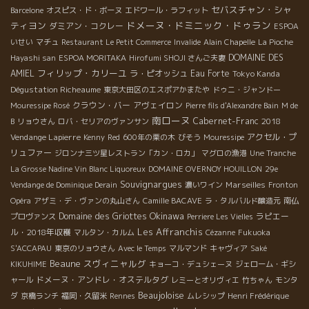
セバスチャン・シャ
Barcelone
オスピス・ド・ボーヌ
エドワール・ラフィット
ドメーヌ・ドミニック・ドゥラン
ティヨン
ダミアン・コクレー
ESPOA
いせい
マチュ
Restaurant Le Petit Commerce
Invalide
Alain Chapelle
La Pioche
DOMAINE DES
Hayashi san
ESPOA MORITAKA
Hirofumi SHOJI さんご夫妻
フィリップ・カリーユ
AMIEL
ラ・ピオッシュ
Eau Forte
Tokyo Kanda
Dégustation Richeaume
東京大田区のエスポアかまたや
ドゥニ・ジャンドー
クラウン・バー
アヴェイロン
Mouressipe Rosé
Pierre fils d'Alexandre Bain
M de
南ローヌ
Cabernet-Franc
2018
B
リョウさん
ロバ・セリアのヴァンサン
Vendange Lapierre
アクセル・プ
Kenny
Red
600年の栗の木
びそう
Mouressipe
リュファー
ジロンナ三ツ星レストラン「カン・ロカ」
マグロの漁港
Une Tranche
La Grosse Nadine Vin Blanc Liquoreux
DOMAINE OVERNOY HOUILLON
29e
Souvignargues
Marseilles
Vendange de Dominique Derain
濃いワイン
Fronton
Opéra
アザミ・デ・ヴァンの丸山さん
Camille BACAVE
ラ・タルバルド醸造元
南仏
Okinawa
Domaine des Griottes
ラピエー
プロヴァンス
Perriere Les Vielles
Les Affranchis
ル・2018年収穫
マルタン・カルム
Cézanne
Fukuoka
S'ACCAPAU
東京のリョウさん
Avec le Temps
マルマンド
キャヴィア
Saké
Beaune
スヴィニャルグ
KIKUHIME
キョーコ・デュシェーヌ
ジェローム・ギシ
ドメーヌ・アンドレ・オステルタグ
ャール
レミーとオリヴィエ
竹ちゃん
モンタ
Beaujoloise
ダ
京橋ランチ
福岡・久留米
Rennes
ムレシップ
Henri Frédérique