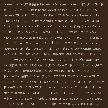
Grand 8
pensee
日本ソムリエ協会会長
Huitres de Bouzigues
ポンポン・ロゼ
ド
メーヌ・デ・ザミエル
Paris bistro SAGAN
DOMAINE CHARLOTTE BATTAIS
Beziers
フレッド
レイヨン川
Julien Derain
2018 Beaujolais Nouveaux partis
Saint-
Lilian BOSCH
ユン・ニル
Restautrant Fernandaise
マス・ド・モンペール
Amour
Domaine Philippe Tessier
レカール lot 0205
ボルドネス
GAR'O'VIN
ディオニー
ボジャリアン
シェフ鈴木洋治
ミレジム・ビオ2018
ホップラ
Saint
Michel
Kyushu Oita
2018年ビュヴォン・ナチュール
フー・デュ・ボージョ
Rose
バルセロナ
de Zaza
Cabanon
OlivierJeantet
三谷さん
ポール・ジレ
Benoit
Pierre ALIET
ルージュ・フイユ・ド・ポール・ウジェンヌ1994年
Chant Coucou
KM31
バルセロナのユウコさん
日本酒 菊姫
東京レストラン業
Bistro Buvards
Morgon
ギー・ブランシャール
ポンポワ2015年
シャルルド・ゴール
Yuko-
san
飯田橋メリメロ
オルヴォー、オリゾン
ドメーヌ・ド・ヴェルシャン
パリの自
伊藤與志男
レ・ぺニタント
然派ワインバー
Beau
Cuveé Précieuse
加賀
クロ・
ド・ヴージョ
野崎ワインショップ
ケケ・デコンブ
レストラン「シャトーブリア
ン」
キューヴェ・プリュサール
Daikin
ビストロ・ア・ボワール・エ・ア・マンジェ
ドメーヌ・ミレンヌ・ブリュ
Taiwan la Deuxième Dégustation de Vin
Nature
DOMAINE PHILIPPE VALETTE
インポ
東京銀座
ティエリー・プゼラ
ーター「サンフォニー」
マルセル
To-han Ishibashi san
メリル・エ・ジェラル
ディンヌ・クロワジエ
Stéphane Morin
9カーヴ
生カキ
sylvain DITTIERES
Sans