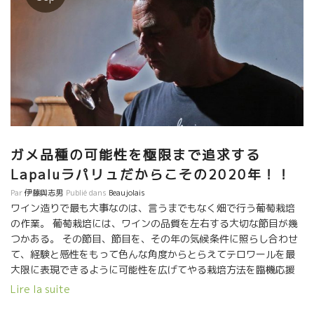
ガメ品種の可能性を極限まで追求する
Lapaluラパリュだからこその2020年！！
Par
伊藤與志男
Publié dans
Beaujolais
ワイン造りで最も大事なのは、言うまでもなく畑で行う葡萄栽培
の作業。 葡萄栽培には、ワインの品質を左右する大切な節目が幾
つかある。 その節目、節目を、その年の気候条件に照らし合わせ
て、経験と感性をもって色んな角度からとらえてテロワールを最
大限に表現できるように可能性を広げてやる栽培方法を臨機応援
にやり繰りすることが大切。 これがジャンクロード・ラパリュが
Lire la suite
毎年やっていること。 まるで子供の教育のように、大人になって