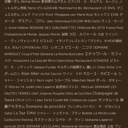
沼憲一さん
Biotop Wines
彫刻家の山下さん
ビストロ・ル・セルクル・ルージュ
ノ
いる！！
ートルダム寺院
Pierre
ピトル2004年
Montmartre Bis
Restaurant LE DIVIL
マニ
ド
ュエルさん
シェナ
アメリカ
Pinot
Miyagawa san
Marie Rose
モトックス
ESPA
メーヌ・ダミアン・コクレ
Jean-Dominique CASSINI
BMO Saito
ヴィユ・サージ
ュ
Anne-Hélène
DOMAINE DES SABLONNETTES
Millésime Bio 2019
France Foot
クロ・ルジャール
Championne de Monde
Jacques Février
試飲
大近
ワインバ
ー・ヴィノヴェリータス
ビストロ・イタリアンレストラン「グシテ」
ＢＭОの桐谷
ピエール・ニコラ
さん
ネルハ
CPVのKisho
クロ・レオニヌ
DOMAINE
エドゥワール・ラフィ
AMIRAULT
Coup d'folie
Domaine La Roche Buissière
ット
restaurent La Casa del Perro
Coexistence
Restaurant KITANOSE
ビスト
ロ・ラ・ノティック
Izakaya Furabo
オルガンの紺野さん
嬉しい
Côtes Rotie
シャ
Alain Allier
カミーユ・ラピエール
ポームロン
Avital
Cassini
ワイン ＳＭ
シ
ャトー・シャンション
Paris night
シルーブル
Sébastien David
ポール・ボキュー
ズ
Fête du 14 Juillet chez Lapierre
自然派ビストロ・Matsuki
DOMAINE LES
Champagne de
HAUTES TERRES
chef Julianne
Poupille Côtes de Castillon
Sousa
サンタムール
後
CPVメンバー
L'eau forte
Cuveé WA
Coteaux du Layon
Domaine du possible
藤アキ子さん
フレンチレストラン・ラ・ピヨッシュ
La Tour Eiffel
Salon
シャトー・シュヴァル・ブラン
Bulbille
La Petite cuvée
カスティヨン
Domaine Lapierre
Cailloutine
Riesling
ロペラ・デ・ヴァン
canicule 2018
DOMAINE LES CLAPAS
Domaine de Verchant
恵比寿店
土佐
ブリ