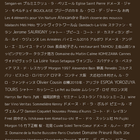
Sengan-en
プルミエクリュ・ラ・ペリエール
Eglise Saint Pierre
ドメーヌ・ジャ
ル・クロ・デ・ジャール
ン・モペルチュイ
BIOJOLAISE
ブジーグのカキ
お肉
Alexandre Bain
Les 4 éléments pour Vin Nature
closerie des moussis
サントヴィクトワール山
Iidabashi Méli Mélo
Dambach-La-Ville
ステファン・モ
Jerome SAURIGNY
ラン
シャトー・プピーユ・コート・ド・カスティヨン
ポー
ル・ルイ・ウジェンヌ
Les Armières
バイエール2016
アルボワ
ドメーヌ・アンド
長由紀子さん
restaurant TAIHOU
レ・エ・ミレイユ・ティソ
Diak
土佐山田ショ
Domaine du Matin Calme
ッピングセンター
タラゴナ地方
KOMEZAWA
Cannes
La Loire
ヴォドピヴェック
Tokyo Setagaya
ヴォンゴレ・スパゲティ
ラ・ベステ
ィア
マス・ド・レスカリダ
Morgon 1997
Alexendre Bain
映画
Penedès
コルナス
パリ・ビストロ・ロバセリア
ロマネ・コンティ
大阪 大近社の木村さん
ル・ク
Olivier Cousin
ESPOA YOROZUYA
ロ・ファンティンヌ
収穫2018年・アリゴテ
TOURS
シャトー・カッシーニ
Le Pet au Diable
ムレシップ・ロゼ
ガロンヌ河
Harrys Bar Paris
九州・福岡試飲会・セミナー
レストラン「ラルシュミーユ」
wine
ドメーヌ・ド・ラ・ボルド
ピエール・オ
bar Vino Veritas
Sommelière Kenny
ヴェルノワ
Damien Coquelet Nouveau
Pineau d'Aunis
コート・ド・レイヨン
Fred
田中さん
Ishikawa-ken Komatsu-shi
オー・ドゥ・スッシュ社
Mr.Fujiki
Morgon 16
竹下正樹
桜・花見
Cuvée Soleil Terre Coeur
ドメーヌ・ルノー・ボアイ
Domaine Prieuré Roch
エ
Domaine de la Roche Buissière
Paris Chatelet
20e
オザミ・デ・ヴァン ツアー
Anniversaire Vendange Christophe Pacalet