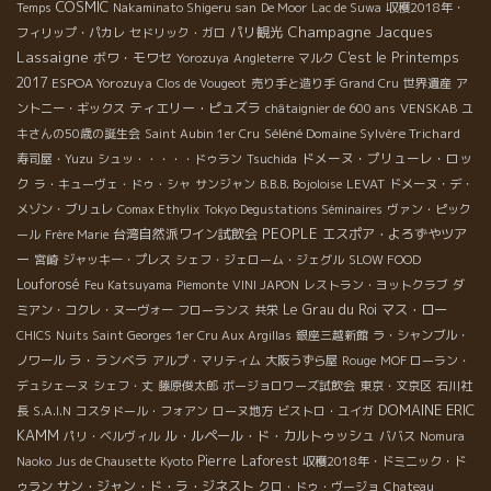
COSMIC
Temps
Nakaminato Shigeru san
De Moor
Lac de Suwa
収穫2018年・
Champagne Jacques
パリ観光
フィリップ・パカレ
セドリック・ガロ
Lassaigne
ボワ・モワセ
C'est le Printemps
Yorozuya
Angleterre
マルク
2017
ESPOA Yorozuya
Clos de Vougeot
売り手と造り手
Grand Cru
世界遺産
ア
ティエリー・ピュズラ
ントニー・ギックス
châtaignier de 600 ans
VENSKAB
ユ
Séléné Domaine Sylvère Trichard
キさんの50歳の誕生会
Saint Aubin 1er Cru
ドメーヌ・プリューレ・ロッ
寿司屋・Yuzu
シュッ・・・・・ドゥラン
Tsuchida
ク
ラ・キューヴェ・ドゥ・シャ
サンジャン
B.B.B. Bojoloise
LEVAT
ドメーヌ・デ・
メゾン・ブリュレ
Comax Ethylix
Tokyo Degustations Séminaires
ヴァン・ピック
PEOPLE
台湾自然派ワイン試飲会
エスポア・よろずやツア
ール
Frère Marie
ー
宮崎
ジャッキー・プレス
シェフ・ジェローム・ジェグル
SLOW FOOD
Louforosé
Feu Katsuyama
Piemonte
VINI JAPON
レストラン・ヨットクラブ
ダ
Le Grau du Roi
マス・ロー
ミアン・コクレ・ヌーヴォー
フローランス
共栄
CHICS
Nuits Saint Georges 1er Cru Aux Argillas
銀座三越新館
ラ・シャンブル・
ラ・ランベラ
ノワール
アルプ・マリティム
大阪うずら屋
Rouge
MOF ローラン・
デュシェーヌ
シェフ・丈
藤原俊太郎
ボージョロワーズ試飲会
東京・文京区
石川社
DOMAINE ERIC
長
S.A.I.N
コスタドール・フォアン
ローヌ地方
ビストロ・ユイガ
KAMM
ル・ルペール・ド・カルトゥッシュ
パリ・ベルヴィル
ババス
Nomura
Pierre Laforest
Naoko
Jus de Chausette
Kyoto
収穫2018年・ドミニック・ド
サン・ジャン・ド・ラ・ジネスト
ゥラン
クロ・ドゥ・ヴージョ
Chateau