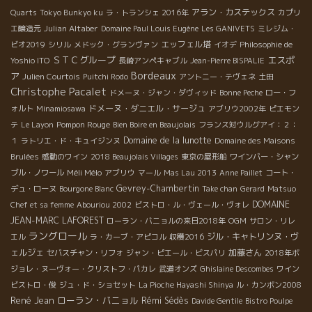
アラン・カステックス
Quarts
Tokyo Bunkyo ku
ラ・トランシェ 2016年
カプリ
Julian Altaber
エ醸造元
Domaine Paul Louis Eugène
Les GANIVETS
ミレジム・
エッフェル塔
ビオ2019
シリル
メドック・グランヴァン
イオデ
Philosophie de
ＳＴＣグループ
エスポ
Yoshio ITO
長崎アンペキャブル
Jean-Pierre BISPALIE
Bordeaux
ア
Julien Courtois
Puitchi Rodo
アントニー・テヴェネ
土田
Christophe Pacalet
ドメーヌ・ジャン・ダヴィッド
Bonne Peche
ロー・フ
ドメーヌ・ダニエル・サージュ
ォルト
Minamiosawa
アブリウ2002年
ピエモン
Pompon Rouge
テ
Le Layon
Bien Boire en Beaujolais
フランス対ウルグアイ：２：
Domaine de la lunotte
１
ラトリエ・ド・キュイジンヌ
Domaine des Maisons
Brulées
感動のワイン
2018 Beaujolais Villages
東京の屋形船
ワインバー・シャン
Méli Mélo
ブル・ノワール
アブリウ
マール
Mas Lau 2013
Anne Paillet
コート・
Gevrey-Chambertin
デュ・ローヌ
Bourgone Blanc
Take chan
Gerard
Matsuo
DOMAINE
Chef et sa femme
Abouriou 2002
ビストロ・ル・ヴェール・ヴォレ
JEAN-MARC LAFOREST
ローラン・バニョルの来日2018年
OGM
サロン・リレ
ラングロール
ジル・キャトリンヌ・ヴ
エル
ラ・カーブ・アピコル
収穫2016
ェルジェ
加藤さん
セバスチャン・リフォ
ジャン・ピエール・ビスパリ
2018年ボ
ジョレ・ヌーヴォー・クリストフ・パカレ
武道オンズ
Ghislaine Descombes
ワイン
ビストロ・俊
ジュ・ド・ショセット
La Pioche Hayashi Shinya
ル・カンボン2008
René Jean
ローラン・バニョル
Rémi Sédès
Davide Gentile
Bistro Poulpe