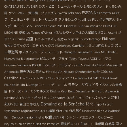
CHATEAU BEL AVENIR
シス・ピエ・シュール・テール
シモンヌサン・ドゥランの
Iwata Koki san
ESPOA Nakamoto
母
サン・ペレー
飯田橋 ジャングレ
Arles
ラ・フェルム・デ・セット・リュンヌ
アメルシュヴィル畑
La Flou
竹ノ内さん
ジャ
Sud
ンポール・ドーマン
France Canicule 2018
Isabelle
vin Venskab
DOMAINE
メ
LEONINE
愛知
Le Temps d'Aimer
ボジョレワイン全体の大試飲会サロン
Asami
銀座
ドック
Philippe
Cruise
トゥルイヤス
小松さん
orgamic
Sumoll cépage
Wies
スリ
コマックス・エティリックス
Marion des Capriers
キタノセ店のシェフ
エ醸造所
ボデグイジャ・デ・ラル・ラド
Yanaginuma Kenichi san
Mr. Hiroto
レ・マウ
Maruyama
Bistronomie
ピネル・デ・ブライ
Tokyo Toyosu AOKI
Domaine Vacheron
PLOUF
ドメーヌ・エロディ・バルム
Gaec du Mazel
Massimo &
Côte de
Antonella
販売プロの西さん
Fête du Vin Nature
Strohmeier
仙台
Castillon
The Concorde Wine Club
メティス17
Le Balaise lot 1417
Pont Neuf
ラモン・サヴェドラ
Pour de Raisin
Nuitage
コトー・デ・カール
パシオン心斎橋
店
ドメーヌ・ド・モンカルメス
Bistro Paul Bert
Sébastien Riffault
Auxerrois
CYRIL
Nature 2016
アミ・ビュヴォン
Confianza 2016
キューヴェ・パッション
Domaine de la Sénèchalière
ALONZO
岩田コキさん
Importateur
福岡
Gerard GAUBY
Symphonie Dégustation2017
Madeleine fille d'Alexandre
収穫2017年
Bain
Oenoconnexion Kisho
ジャン・ドミニック・カッシーニ
Isojiro
Yuzu de Paris
Bistrot Parcelles
銀座ビストロ「PAUL」
仙巌園
自然界
南フ