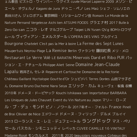
ェル教会
ビストロ・ワインバー・ウグイス
cuvée Marcel Lapierre 2009
メゾン・ピ
ドゥニ・ペノ
エール・オヴェルノ
Kagami de Jura
Les Maù
シェフ・ソムリエの
長谷川さん
ジェロボアム
東京神田・リショームワイン会
Romain
Le Monde de la
グラエナ村
Nature
Pernand Vergelesse
Aichi ken ATSUMI FOODS
2017 Bulle à
Go san
ニコラ・レオ
Taipei
Zero
マルゴグループ
LIN Yusen
QV.g
BOMトロワザ
ヴィヴィアン・エメルスダール
ムール
L'OPERA DES VINS
ブルグイユ
Bourgone
La Ferme des Sept Lunes
Chatelet
C'est pas la Mer à boire
La Remise
藤田社長
Maupertuis Neyrou-Plage
Berlin
ヴァランセ
メリ・メロ
Dard et Ribo
Restaurant Le Verre Volé
Minervois
PUR
LE BARATIN
パッ
Domaine Jean-Claude
Seine
ション・エ・ナチュール
Philippe Aliet
Lapalu
岩井さん
セレネ
Repaire et Cartouche
Domaine de la Rectorie
Château Gaillard
Nyctalopie
Goutte d’Or
シュビドバ
Terres Dorées
山田マサ子さ
エリック・カム
ん
Domaine Bruno Duchene
Nara Seiya
キューヴェ・桜島
収穫
2018年
ドメーヌ・ドーピヤック
Kouchi Ishikawa san
Importateur BARBARA
Les Uniques de Jules Chauvet
Event du Vin Nature au Japon
マリー・ローズ
ル・ブ・デュ・モンド
ピノ・ノワール
France
2017年オー・フォルト
Pinell
Olivier de Nice
ドメーヌ・フィリップ・デルメ
de Brai
エドワード
ブルイイ
ラングドック
ローランス・エ・レミ・デュフェートル
マス・ぺリ
2013
セール
パスカル・シモニュッティ
レベッカ
CUVEE CAMILLE 16
VINITALY
Madame Rosé
モンカルメス 2011年
2020 beaujolais nouveaux
Coteaux des