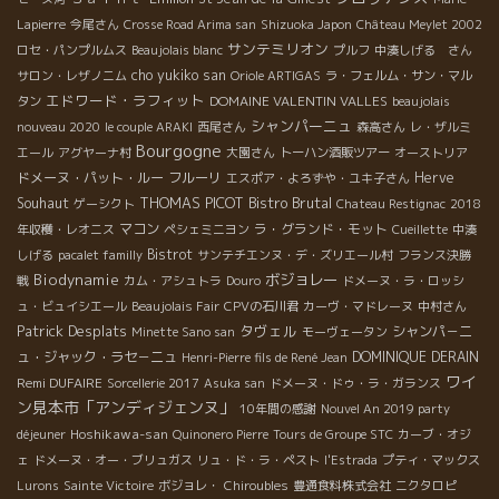
Lapierre
今尾さん
Crosse Road Arima san
Shizuoka Japon
Château Meylet 2002
サンテミリオン
ロセ・パンプルムス
Beaujolais blanc
プルフ
中湊しげる さん
cho yukiko san
サロン・レザノニム
Oriole ARTIGAS
ラ・フェルム・サン・マル
エドワード・ラフィット
DOMAINE VALENTIN VALLES
タン
beaujolais
シャンパーニュ
nouveau 2020
le couple ARAKI
西尾さん
森高さん
レ・ザルミ
Bourgogne
エール
アグヤーナ村
大園さん
トーハン酒販ツアー
オーストリア
ドメーヌ・パット・ルー
フルーリ
Herve
エスポア・よろずや・ユキ子さん
THOMAS PICOT
Bistro Brutal
Souhaut
ゲーシクト
Chateau Restignac
2018
マコン
ラ・グランド・モット
年収穫・レオニス
ペシェミニヨン
Cueillette
中湊
Bistrot
しげる
pacalet familly
サンテチエンヌ・デ・ズリエール村
フランス決勝
Biodynamie
ボジョレー
戦
カム・アシュトラ
Douro
ドメーヌ・ラ・ロッシ
ュ・ビュイシエール
Beaujolais Fair
CPVの石川君
カーヴ・マドレーヌ
中村さん
Patrick Desplats
タヴェル
シャンパ－ニ
Minette Sano san
モーヴェータン
ュ・ジャック・ラセ－ニュ
DOMINIQUE DERAIN
Henri-Pierre fils de René Jean
ワイ
Remi DUFAIRE
Sorcellerie 2017
Asuka san
ドメーヌ・ドゥ・ラ・ガランス
ン見本市「アンディジェンヌ」
10年間の感謝
Nouvel An 2019 party
Hoshikawa-san
déjeuner
Quinonero Pierre
Tours de Groupe STC
カーブ・オジ
ェ
ドメーヌ・オー・ブリュガス
リュ・ド・ラ・ペスト
l'Estrada
プティ・マックス
Lurons
Sainte Victoire
ボジョレ・
Chiroubles
豊通食料株式会社
ニクタロピ