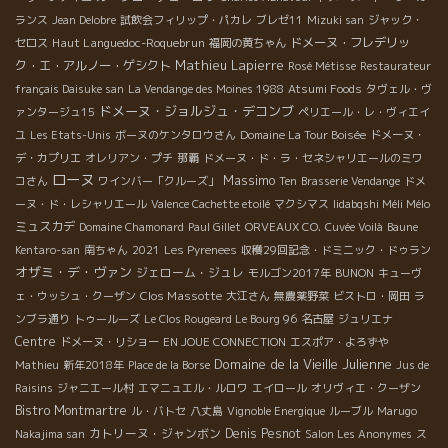
ランス
Jean Delobre
試飲会フィリップ・パカレ
ブレゼ11
Mizuki san
ジャック・
Haut Languedoc-Roquebrun
ドメーヌ・フレデリッ
セロス
福岡の黄ちゃん
Mathieu Lapierre
ク・エ・アルノー・ゲシクト
Rosé Métisse
Restaurateur
français Daisuke san
La Vendange des Moines 1988
Atsumi Foods
タヴェル・ヴ
ドメーヌ・ジョルジュ・デコンブ
ァンタージュ15
ペリエール・レ・ヴィエイ
ユ
Les Etats-Unis
ボーヌのケンタロウさん
Domaine La Tour Boisée
ドメーヌ・
デ・カプリエ
オレリアン・プチ
那覇
ドメーヌ・ド・ラ・セネシャリエールのミワ
ローヌ
Massimo
コさん
ワインバー「クルーズ」
Ten
Brasserie Vendange
ドメ
ーヌ・ド・レシャリエール
Valence Cachette etoilé
マクシマス
Iidabqshi Méli Mélo
ミュスカデ
Domaine Chamonard
Paul Gillet
ORVEAUX CO.
Cuvée Voilà
Baune
Kentaro-san
南ちゃん
2021
Les Pyrenees
収穫29回記念・ドミニック・ドゥラン
オザミ・デ・ヴァン
ジェローム・ジュレ
モルゴン2017年
BUNON
キューヴ
Clos Massotte
ェ・ウッシュ・クーザン
大江さん
無農薬野菜
ビストロ・岡田
ラ
ンブラ通り
トゥールーズ
Le Clos Rougeard Le Bourg 96
名古屋
ジュリエナ
Centre
ドメーヌ・リショー
EN JOUE CONNECTION
エスポア・よろずや
Domaine de la Vieille Julienne
Mathieu
新年2018年
Place de la Borse
Jus de
Raisins
ジャニエール村
エマニュエル・ルロワ
エイロール
オリヴィエ・クーザン
Bistro Montmartre
ル・バトセ
八丈島
Vignoble Energique
ルーブル
Marugo
カトリーヌ・ジャンボン
Denis Pesnot
Nakajima san
Salon Les Anonymes
ス