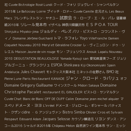
社
Cuvée Bistrologie
Rosé Lundi
クード・フォリ
ジュヴレイ・シャンベルタン
2015年
Le Batossay
Loirre
プイッチ・ロドー
Cuvée Camille
庄元さん
Les Beaux
試飲会
ラ・ローブ・エ・ル・パレ
Macs
フレンチレストラン・ヤオユー
猛暑継
ＥＳＰＯＡ TOUR
リレール見本市
続2018年
イザベル
神奈川県藤沢市
ジョルディ・ペレズ
パリ・ビストロ・コワンスト・ヴ
Shinjuku
Miyako-jima
ィノ
トマ・ラフォレ
Yoyo
Domaine Jérôme Guichard
Villefranche
Damien
Coquelet Nouveau 2018
Meryl et Géraldine Croizier
レ・ヴィニュロン・ドゥ・リ
レエル
Maison Jaune de vin rouge
モン・ブリュリウス
Anouk
Lapalu Nouveau
2018
DEGUSTATION BEAUJOLOISE
Yamada Kyouji san
愛知県渥美フーズ
ジュリ
ブルゴーニュ・グランクリュ
ESPOA Shinkawa
Kiji Okonomiyaki
Spain
Jules Chauvet
BMO 社
Andalucia
モトクッス大阪本社
ミネットの佐野さん
ジャン・クロード・ラパリュ
Pleine Lune
Paris Restaurant KANADE
オフ
Domaine
Domaine Grégory Guillaume
ワインスクール
Midori Sakaya
Christophe Pacalet
restaurant EL GINJOLER
ビストロ・サンマルタン
Domaine jean michel alquier
Cuvée Chat
Blanc de Blanc
OFF DE OUFF
Calim
マ
ドメーヌ・ヨヨ
L'irréel
スぺリ
ドメーヌ・ジェローム・ギシャール
バティス
cidre
Bistro Simba
Olivier Cros et Sylvain
ト・クザン
・ G
アンジュヴァン
Respaut
Jacques Selosse
リヨン
Edouard Adam
カウゾン醸造元
ダンス・アン
コール2016
シャルドネ2016年
Châpeau Melon
自然派ワイン見本市
サン・ミッシ