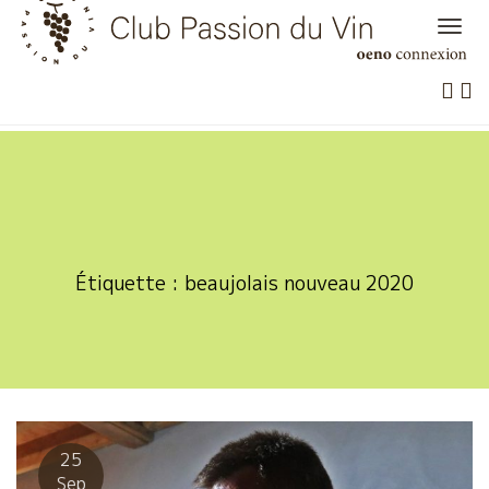
Skip
to
content
Étiquette :
beaujolais nouveau 2020
25
Sep