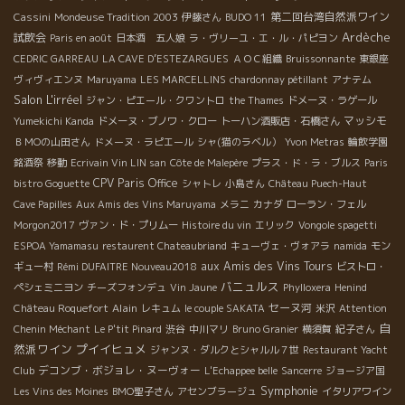
第二回台湾自然派ワイン
Cassini
Mondeuse Tradition 2003
伊藤さん
BUDO 11
Ardèche
試飲会
Paris en août
日本酒 五人娘
ラ・ヴリーユ・エ・ル・パピヨン
CEDRIC GARREAU
LA CAVE D’ESTEZARGUES
ＡＯＣ組織
Bruissonnante
東銀座
ヴィヴィエンヌ
Maruyama
LES MARCELLINS
chardonnay pétillant
アナテム
Salon L'irréel
ジャン・ピエール・クワントロ
the Thames
ドメーヌ・ラゲール
マッシモ
Yumekichi Kanda
ドメーヌ・ブノワ・クロー
トーハン酒販店・石橋さん
ＢＭОの山田さん
ドメーヌ・ラピエール
シャ(猫のラベル）
Yvon Metras
輪飲学園
銘酒祭
移動
Ecrivain Vin LIN san
Côte de Malepère
プラス・ド・ラ・ブルス
Paris
CPV Paris Office
bistro Goguette
シャトレ
小島さん
Château Puech-Haut
Cave Papilles
Aux Amis des Vins Maruyama
メラニ
カナダ
ローラン・フェル
Morgon2017
ヴァン・ド・プリムー
Histoire du vin
エリック
Vongole spagetti
ESPOA Yamamasu
restaurent Chateaubriand
キューヴェ・ヴォアラ
namida
モン
aux Amis des Vins Tours
ギュー村
Rémi DUFAITRE Nouveau2018
ビストロ・
バニュルス
ペシェミニヨン
チーズフォンデュ
Vin Jaune
Phylloxera
Henind
Alain
セーヌ河
Château Roquefort
レキュム
le couple SAKATA
米沢
Attention
自
Chenin Méchant
Le P'tit Pinard
渋谷
中川マリ
Bruno Granier
横須賀
紀子さん
然派ワイン
プイイヒュメ
ジャンヌ・ダルクとシャルル７世
Restaurant Yacht
デコンブ・ボジョレ・ヌーヴォー
Club
L'Echappee belle
Sancerre
ジョージア国
Symphonie
Les Vins des Moines
BMO聖子さん
アセンブラージュ
イタリアワイン