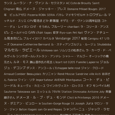
ムーラン・ナ・ヴァン
ランス
ル・セクスタン
AC Cote de Brouilly
Saint
南仏
ドメーヌ・ジャッキー・プレス
Chignan
Domaine Mikael Bouges
2017
トロワザム−ル
年 ビュルアゼロ
Pizzeria ROBA SERIA
パカレ
マドモワゼルＭ
マ
CPV菊池まどか
酢飯屋
ッチルド・スリエ
オザミ・デ・ヴァン20周年記念
コト
フルーリー
ー・デュ・レイヨン
ロゼ・そうめん
charibari
ラ・コリーヌ・アンス
GAN chan
Ryo-san
ヴァン・ナチュー
ピレ
エールドゥロ
tapas
哲学
Pet Nat
Vendange 2017
ル見本市ビム
ブルイイ2017
カベルネ
桜見
Canigou
47 リカ
Domaine Catherine Bernard
Shubidoba
ーズ
ル・スティアンゴルジュ・ルージュ
マルセル・ラピエ－ル
Ishikawa san
ソムリエの松本さん
ラ・カーヴ・ド・ベ
ルヴィル
シンガポールレストラン・アンドレ
シャトー・マルゴー
オーリックの橋
ルネ・モス
Famille Lapierre
ジョル
元さん
勝山晋作氏の死去
L'écart lot 0205
ジュ・デコンブ
ダンス・アンコール
L'Echappee belle rosé
ジャン・クロード
René Mosse
Sandrine
Arnaud Combier
Beeaujolais
カリニャン
ville Asti
谷井さ
コート・デュ・ピ
Importateur AVENIR
ん
Fabrice
ワイン・リタ
Montgueux
シードル
キューヴェ・カミーユ
ワインカヴィスト・ロックス・オフ
モンペイル村
Sauterne
Takezawa san
ミッシェル
76VIN
Station Shinosaka
Antoine Joly
斉藤
ドメーヌ・ル・ブ・デュ・モンド
ドメー
順子さん
C'est le Printemps 2016
Jura
ヌ・ダミアン・ビュロー
le Soutien-Gorge Rouge
St Joseph
サロン・サ
Grand Repas
シャンパーニュ・ジャック・ラセ
ン・ジャン
Baton Itagaki san