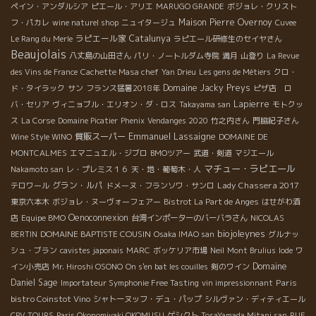
ペイン・アンダルシア
ピエール・アリエ
MARUGO GRANDE
ボジョレ・クリスト
Maison Pierre Overnoy
フ・パカレ
wine naturel shop
ニュイタージュ
Cuvee
ラピエール家
Catalunya
Le Rang du Merle
ラピエール研修生のセイヤさん
Beaujolais
八丈島の山田さん
パリ・ノートルダム寺院
満月
山登り
La Revue
des Vins de France
Cachette Masa chef
Yan Drieu
Les gens de Métiers
クロ・
Domaine Jacky Preys
ド・タイラック
サン
フランス猛暑2018年
ピザ店 ロ
Lapierre
バ・セリア
ヴィニョブル・エリオン・ダ・ロス
Takayama san
モトクッ
ス
La Corse
Domaine Picatier
Phenix
Vendanges 2020
竹之内さん
門脇紀子さん
Emmanuel Lassaigne
質販スーパー
Wine Style WINO
DOMAINE DE
MONTCALMES
エマニュエル・ジブロ
BMOツアー
武道・剣道
マジエール
マチュー・ラピエール
Nakamoto san
レ・プレミス１６
天・地・葡萄木・人
グラン・ルパ
Lady Chassera 2017
テロワール
ドメーヌ・フランソワ・サンロ
東京六本木
ボジョレ・ヌーヴォーフェアー
Bistrot La Part de Anges
はせがわ酒
Oenoconnexion
店
Equipe BMO
台湾インポーターのバーバラさん
NICOLAS
biojoleynes
DOMAINE BAPTISTE COUSIN
BERTIN
Osaka IMAO san
グルナッ
シュ・ブラン
cavistes japonais
MARC
ボッケリア市場
Neil
Mont Brulius
Iode
ワ
Domaine
イン小売店
Mr. Hiroshi OSONO
On s'en bat les couilles
剣のワイン
Daniel Sage
Paris
Importateur Symphonie Free Tasting
vin impressionnant
bistro Coinstot Vino
シャトーヌッフ・デュ・パップ
シルヴァン・ディティエール
CPV TOURS
Paris Okonomiyaki OKOMUSU
ゲシクト
TosaYamada Mitani san
RUE