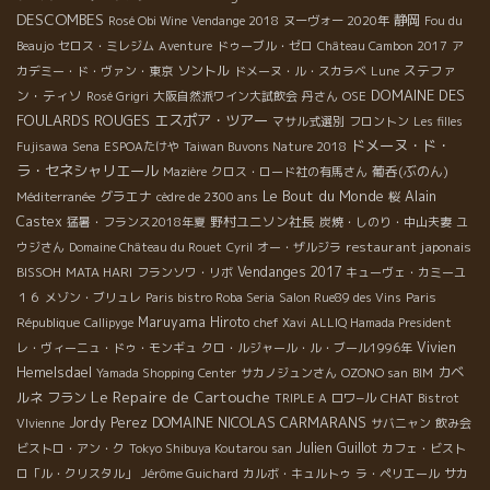
DESCOMBES
静岡
Rosé Obi Wine
Vendange 2018
ヌーヴォー 2020年
Fou du
Beaujo
セロス・ミレジム
Aventure
ドゥーブル・ゼロ
Château Cambon 2017
ア
ソントル
ステファ
カデミー・ド・ヴァン・東京
ドメーヌ・ル・スカラベ
Lune
DOMAINE DES
ン・ティソ
Rosé Grigri
大阪自然派ワイン大試飲会
丹さん
OSE
FOULARDS ROUGES
エスポア・ツアー
マサル式選別
フロントン
Les filles
ドメーヌ・ド・
Fujisawa
Sena
ESPOAたけや
Taiwan Buvons Nature 2018
ラ・セネシャリエール
葡呑(ぶのん)
Mazière
クロス・ロード社の有馬さん
Le Bout du Monde
グラエナ
Alain
Méditerranée
cèdre de 2300 ans
桜
Castex
野村ユニソン社長
猛暑・フランス2018年夏
炭焼・しのり・中山夫妻
ユ
restaurant japonais
ウジさん
Domaine Château du Rouet
Cyril
オー・ザルジラ
BISSOH
Vendanges 2017
MATA HARI
フランソワ・リボ
キューヴェ・カミーユ
１６
メゾン・ブリュレ
Paris bistro Roba Seria
Salon Rue89 des Vins
Paris
Maruyama Hiroto
République
Callipyge
chef Xavi
ALLIQ Hamada President
Vivien
レ・ヴィーニュ・ドゥ・モンギュ
クロ・ルジャール・ル・ブール1996年
Hemelsdael
カベ
Yamada Shopping Center
サカノジュンさん
OZONO san
BIM
Le Repaire de Cartouche
ルネ フラン
CHAT
TRIPLE A
ロワ−ル
Bistrot
DOMAINE NICOLAS CARMARANS
Jordy Perez
VIvienne
サバニャン
飲み会
Julien Guillot
ビストロ・アン・ク
Tokyo Shibuya Koutarou san
カフェ・ビスト
ロ「ル・クリスタル」
Jérôme Guichard
カルボ・キュルトゥ
ラ・ペリエール
サカ