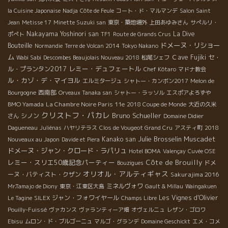
la Cuisine Japonaise
Nadja
Côte de Feule
コート・ド・マルマンデ
Salon Saint
Jean
Metisse 17
Minette Suzuki san
東京・築地場外
上田あゆみさん
サぺルリ・
Nakayama Yoshinori san
La Dive
ポぺト
TF1
Route de Grands Crus
ドメーヌ・リショー
Bouteille
Normandie
Terre de Volcan 2014
Tokyo Nakano
ム
Ｃave Fujiki
セ・
Wabi Sabi
Descombes Beaujolais Nouveau 2018
松尾シェフ
レミー・デュフェートル
ル・プランタン2017
Chef Kôtaro
マドナ教会
ル・カゾ・デ・マイヨル
エルミタージュ
シャトー・カンボン2017
Melon de
西南部
Bourgogne
Orveaux Tanaka san
シャトー・ラッソル
エスポアよろずや
BMO Yamada
La Chambre Noire Paris 11e
2018 Coupe de Monde
大近の久米
クリストフ・パカレ
Bruno Schueller
シノン
さん
Domaine Didier
Dagueneau
Juliénas
ハヤリテラス
Clos de Vougeot Grand Cru
アスティ町
2018
Julie Brosselin
Muscadet
Kanako san
Nouveaux au Japon
Davide et Piera
ドメーヌ・ジャン・クロード・ラパリュ
Hotel BOMA
Valençay
Cuvée OSE
レミー・スリエ50歳記念パーティー
Côte de Brouilly
ドメ
Bouzigues
オリオル・アルティギャス
ーヌ・バティスト・クザン
Sakurajima 2016
ミネルヴォワ
Mr.Tamajo de Diony
東京・江東区大島
Gault & Millau
Waingakuen
ジャン・フォワイヤール
Les Vignes d'Olivier
Le Tagine
SILEX
Champs Libre
Pouilly-Fuissé
ヴァカンス
ヴァランティーア畑
オヴェルニュ
レザン・ゴロワ
Ebisu
ムロン・ド・ブルゴーニュ
マルゴ・グランデ
Domaine Geschickt
エメ・コメ