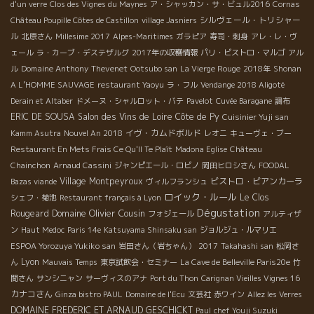
d'un verre
Clos des Vignes du Maynes
ア・シャッカン・サ・ビュル2016
Cornas
シルヴェール・トリシャー
Château Poupille Côtes de Castillon
village Jasniers
ル
北原さん
Millesime 2017
Alpes-Maritimes
ガラピア
寿司・刺身
アレ・レ・ヴ
ェール
ラ・カーブ・デステザルグ
2017年の収穫情報
パリ・ビストロ・マルゴ
アル
Domaine Anthony Thevenet
ル
Ootsubo san
La Vierge Rouge
2018年
Shonan
A L’HOMME SAUVAGE
restaurant Yaoyu
ラ・フル
Vendange 2018 Aligoté
Derain et Altaber
ドメーヌ・シャルロット・バテ
Pavelot
Cuvée Baragane
調布
ERIC DE SOUSA
Salon des Vins de Loire
Côte de Py
Cuisinier Yuji san
イヴ・カムドボルド
Kamm Asutra
Nouvel An 2018
レオニ
キューヴェ・ブー
Restaurant En Mets Frais Ce Qu'Il Te Plaît
Madona Eglise
Château
Chainchon
Arnaud Cassini
ジャンピエール・ロビノ
岡田ヒロシさん
FOODAL
Village Montpeyroux
ビストロ・ビアンカーラ
Bazas viande
ヴィルフランシュ
ロイック・ルール
Le Clos
シェフ・菊池
Restaurant français à Lyon
Dégustation
Domaine Olivier Cousin
Rougeard
フォジェール
アルティザ
ン
Haut Medoc
Paris 14e
Katsuyama Shinsaku san
ジョルジュ・ルマリエ
ESPOA Yorozuya Yukiko san
岩田さん（岩ちゃん）
2017
Takahashi san
松岡さ
Lyon
ん
Mauvais Temps
東京試飲会・セミナー
La Cave de Belleville Paris20e
竹
間さん
サンシニャン
サーヴィスのアナ
Port du Thon
Carignan Vieilles Vignes 16
カナコさん
Ginza bistro PAUL
Domaine de l'Ecu
文芸社
赤ワイン
Allez les Verres
DOMAINE FREDERIC ET ARNAUD GESCHICKT
Paul
chef Youji Suzuki