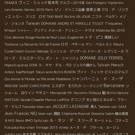
ヴィニ・シュッド見本市
FRANCE
マルゴー2016年
Ozil Frangins Vignerons
酒美土場
Les Grands Verres 2018 Paris
ピノ・ドゥニス品種
クロ・デ・ゾリヴ
ィエ
レミー・スリエ ロゼ
TAKI BAKE
Bistro UN JOUR
ニコラ・ベルタン
メゾ
Taiwan
ン・ジョンヌ
DOMAINE ANDRE ET MIREILLE TISSOT
T'inquiètes
M'man!
シャトー・ブリアン
ドメーヌ・アント二ー・テヴネ
Millésime Bio 2018
トマ・ピコ
美味しい
Clos léonine
Rouge Feuille de Paul Louis Eugène 94
Toulouse
La Revue du Vin de France
ロゼ・ぺタール
ヤン・ベルトラン
Maury
ク
Cuveé Ouech Cousin
Géorgie
ミッシェル・グリザール
ドメーヌ・レグリエール
ローズ・エルミタージュ
DOMAINE JOLLY FERRIOL
ポン・ト・シャンジュ
Sylvain Hoesch
Higashi guinza SOYA
ラ・カサ・デル・ぺロ
ジュラの鏡さん
Arbois
Kaefferkopf
Tokyo wine Bistro BUNON
プイイ・フィッセ
ビストロマルゴ
シャンパーニュ・ド・スーザ
Qui évolue le Monde
sa fille ainée Madeleine
Barcelone
PRIEURE SAINT CHRISTOPHE
エスポア・もりたか
リースリング
リ
ショーム 白ワイン
ヤオユー
Marmande
Mr. Yasuhiro Shibuya
鮨
Bistro Nature
デコンブ
MATSUKI
Davide Chapelle
Marius Laffitte
天と地のエネルギー
ブラー
JACQUES LASSAIGNE
ヴ・マルゴ
Fukuoka Imao-san
美人
Takema-san
SAKE
Jean-Francois NIQ
Imao-san
諏訪
Stéphanie Roussel
Domaine Sabre
輸出業者
ル・タン・デ・スリーズ
ＢＭＯ
Reino
BMO Saito san
モーリ
トム・ゴティエ
Fukuoka Kou-chan
Vintage 2015
Arima
メーヌ・デ・フラール・ルージュ
yukiko san
荒木夫妻
ミズキさん
Atsumi Foods Mori san
キューヴェ・バラガンヌ