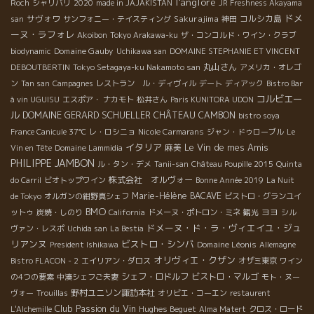
l'anglore
Roch
シャリバリ
2020
made in JAJAKISTAN
JR Freshness Akayama
ドメ
サヴォワ
Sakurajima
コルシカ島
san
サンフォニー・テイスティング
神田
ーヌ・ラフォレ
Akoibon
Tokyo Arakawa-ku
ザ・コンコルド・ワイン・クラブ
Domaine Gauby
biodynamic
Uchikawa san
DOMAINE STEPHANIE ET VINCENT
丸山さん
DEBOUTBERTIN
Tokyo Setagaya-ku Nakamoto san
アメリカ・オレゴ
ン
Tan san
Campagnes
レストラン ル・ディヴィル
デート
ディアック
Bistro Bar
コルビエー
à vin UGUISU
エスポア・ ナカモト
松井さん
Paris KUNITORA UDON
ル
DOMAINE GERARD SCHUELLER
CHÂTEAU CAMBON
bistro soya
France Canicule 37℃
レ・ロシニョ
Nicole Carmarans
ジャン・ドゥローブル
Le
イタリア
Le Vin de mes Amis
麻美
Vin en Tête
Domaine Lammidia
PHILIPPE JAMBON
ル・タン・デメ
Tanii-san
Château Poupille 2015
Quinta
株式会社 オルヴォー
do Carril
ビオトップワイン
Bonne Année 2019
La Nuit
Marie-Hélène BACAVE
de Tokyo
オルガンの紺野真シェフ
ビストロ・グランユイ
BMO
ヨヨ
ットゥ
炭焼・しのり
California
ドメーヌ・ポトロン・ミネ
観光
シル
ドメーヌ・ド・ラ・ヴィエイユ・ジュ
ヴァン・レスポ
Uchida san
La Bestia
リアンヌ
ビストロ・シンバ
Domaine Léonis
President Ishikawa
Allemagne
オリヴィエ・クザン
Bistro FLACON - 2
エイリアン・ダロス
オザミ東京
ワイン
シェフ・ロドルフ
ビストロ・マルゴ
の4つの要素
中湊シェフご夫妻
モト・ヌー
野村ユニソン諏訪本社
ヴォー
Trouillas
オリビエ・コーエン
restaurent
Club Passion du Vin
Hughes Beguet
L'Alchemille
Alma Matert
クロス・ロード