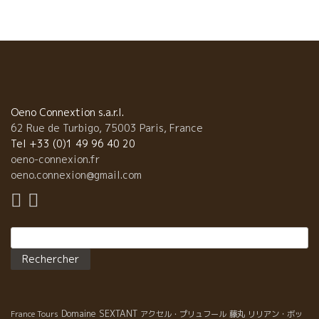
その子が人生を思うように表現ができるような可能性を残す教育
してやることに似ている。 ジャンクロード・ラパリュは云う、
『ワインが完成した時に、そのワインのスタイルや、酸のあり
方、タンニンの質などすべてを栽培まで遡って説明できる精確な
栽培。例えば、あの時の雨が、あの時の作業の遅れが、あの時の
作業のドンピシャリのタイミングが、この味覚に影響を与えてい
るんだ。と明確に指摘できることが大切。』 その点、今年はコロ
ナのお蔭で、訪問者が少なく、訪問者の対応で作業が遅れるとい
Oeno Connextion s.a.r.l.
うことがなくほぼ完璧にできた年だ。 それにしても、2020年は、
62 Rue de Turbigo, 75003 Paris, France
またしても超特殊なミレジムとなった。 5，6月の開花時の天候不
Tel +33 (0)1 49 96 40 20
良で、結実に時間がかかりミルランデーズといわれる小さい粒の
oeno-connexion.fr
葡萄が育った年。 7，8月の40度を超す猛暑と乾燥の年。特に西日
oeno.connexion@gmail.com
の当たる箇所は、日射と乾燥で葡萄果実内の水分が蒸発して葡萄
がシワシワになって糖度も濃縮して、酸も同時に濃縮している葡
萄が見られた。 しかし、全体的に見れば、健全な葡萄が収穫され
Rechercher :
たと云ってよい。最も危険な腐った葡萄は皆無だった。 特に、
Lapalu醸造の古木のあるオー・フォルトの畑では果実の濃縮度が
高かった。 2020年のオー・フォルトは名前どうりフォルト（力強
い）スタイルになるだろ。でも酸も濃縮しているのでキリットし
たパワフルな特殊なスタイルになるでしょう。あとあとまで語り
Domaine SEXTANT
France Tours
アクセル・プリュフール
藤丸
リリアン・ボッ
継がれるミレジムとなるでしょう。 超期待のミレジムです。 ★さ