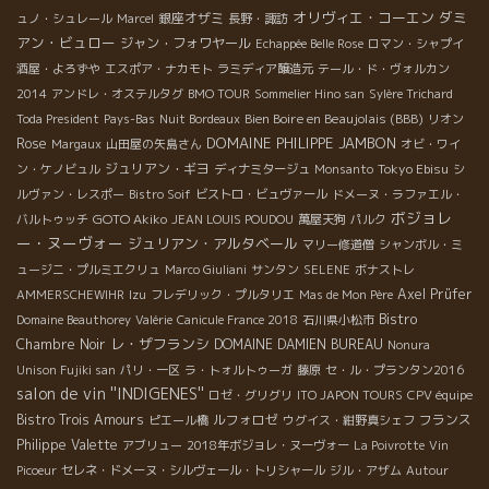
オリヴィエ・コーエン
ダミ
銀座オザミ
ュノ・シュレール
Marcel
長野・諏訪
アン・ビュロー
ジャン・フォワヤール
Echappée Belle Rose
ロマン・シャプイ
酒屋・よろずや
エスポア・ナカモト
ラミディア醸造元
テール・ド・ヴォルカン
2014
アンドレ・オステルタグ
BMO TOUR
Sommelier Hino san
Sylère Trichard
Bien Boire en Beaujolais (BBB)
Toda President
Pays-Bas
Nuit Bordeaux
リオン
DOMAINE PHILIPPE JAMBON
Rose
Margaux
山田屋の矢島さん
オビ・ワイ
ジュリアン・ギヨ
Tokyo Ebisu
ン・ケノビュル
ディナミタージュ
Monsanto
シ
ルヴァン・レスポー
Bistro Soif
ビストロ・ビュヴァール
ドメーヌ・ラファエル・
ボジョレ
GOTO Akiko
バルトゥッチ
JEAN LOUIS POUDOU
萬屋天狗
パルク
ー・ヌーヴォー
ジュリアン・アルタベール
マリー修道僧
シャンボル・ミ
ュージニ・プルミエクリュ
Marco Giuliani
サンタン
SELENE
ボナストレ
Axel Prüfer
AMMERSCHEWIHR
Izu
フレデリック・プルタリエ
Mas de Mon Père
Bistro
Domaine Beauthorey
Valérie
Canicule France 2018
石川県小松市
レ・ザフランシ
Chambre Noir
DOMAINE DAMIEN BUREAU
Nonura
Unison Fujiki san
パリ・一区
ラ・トォルトゥーガ
藤原
セ・ル・プランタン2016
salon de vin ''INDIGENES''
ロゼ・グリグリ
ITO JAPON TOURS
CPV équipe
Bistro Trois Amours
ルフォロゼ
フランス
ピエール橋
ウグイス・紺野真シェフ
Philippe Valette
アブリュー
2018年ボジョレ・ヌーヴォー
La Poivrotte
Vin
Picoeur
セレネ・ドメーヌ・シルヴェール・トリシャール
ジル・アザム
Autour