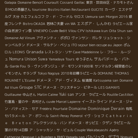
Galapia
Domaine Benoit Courault
Cossard
Gaillac
東京・世田谷区・ナカモトさん
ＢＭОの斉藤さん
tourisme
Bisstro Italien Restaurant GUCITE
カーヴ・エステザ
ルグ
大分
カエフェルコフ
ク・ド・フードル
セロス
Uemura san
Morgon 2016
銀
エスポア・ しんかわ
座フレンチ
Bistro OKADA
若林ご夫妻
vin WA
ラピエール家
の自然派ワイン祭
VINEXPO
Cuvée Bedit Vilou
CPV Ishikawa kun
Oita Shun san
Domaine Ad Vinum
アヴァンティ・ポポロ
ヴァンサン・ガレタ
リュショット・シ
ャンベルタン
ドメーヌ・サルナン・ベリュ
ITO sejour bien occupe au Japon
ポム
Granada
ロル
LEONIS
レストラン・ソヤ
Cave Madeleinne
レ・フラー・ルージ
サルバドール・バト
Nomura Unison Suwa
ュ
Yamadaya Tours
ゆう子さん
ル
Garde Fou
ラ・ヴァンダンジュ・デ・モワンヌ1988年
サンマルタン経営者のレ
イモンさん
オランダ
Tokyo Nagoya
2018年収穫ラピエール
DOMAINE THOMAS
ドメーヌ・アド・ヴィヌム
ROUANET
L'Ecume
桜満開
Katsuyama san
Domaine
Groupe STC
Ad Vium
ドメーヌ・クリスチャン・ビネール
LES GAMAYS
Guillaume
Yuki san
中山さん
Matin Calme
アンヌ・ラピエール
Poulille Castillon
イーストライン
竹富島・星のや・吉村さん
cuvée Marcel Lapierre
ドメーヌ・ジャ
Domaine Dominique Derain
ン・バティスト・セナ
Frédéric Pourtalié
有馬
セパラメール・ア・ボワール
Saint-Peray
Pomerol
イヴ・シェフ
Ｃａｔｈｅｒｉｎ
ｅ Ｂｒｅｔｏｎ
アレクサンドル・バン
ドメーヌ・オリビエ・クザン
ラピエール
家の7月14日祭
ア・シャッカン・サ・ビュル
Couple Wakabayashi
Apéro
La Rumbera
パトリック・デプラ
Catherine Deneuve
BMO Yamada san
Nomura