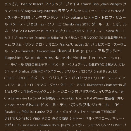
ァンさん
フィリップ・ヴァイス
Hoshino Resort
stands
Beaujolais Villages
グ
ラモンさん
ラン・ラルグ
Nagoya Dégustation
タンキエット・ママン
GINZA 6
アレキサンドル・バン
Sakura
ビストロ・トロワ・ザムー
レストラーダ地域
ル
ドメーヌ・ジェローム・ソリーニ
ダール・エ・リボ、ル
Chardonnay 2016
ネ・ジャン
La Robe et le Palais
Sara
カプリエのマリオン
チャリティー
カーエ
ム３１
Alma Mater
Dominique Belluard
カベルネ・フラン2007
2018年収穫リショ
ーム
プリム・サンソ
クロ・レオニン
France/Uruguay 2:1
パリビストロ・ヌーヴェ
Roussillon
アルデッシュ
ル・メリー
Ginza Kiji Okonomiyaki
水口シェフ
Kagoshima
Salon des Vins Naturels Montpellier
リショー
シャト
ー・ラゲール
伊藤の日本ツアー
ドメーヌ・ベリュアール
台北在住の加藤さん
ガレ
シリル・アロンゾ
ジャッド
Brulius
久留米ワインスクール
Bresil
Bistro LE
ドメーヌ・クリストフ・パカレ
CERCLE ROUGE
ヴァレり
ロゼ・メティス
ア
ントワーヌ・エ・ローランス・ジョリ
クロード・アリエ
Ruchottes Chambertin
ボ
アシニャン村
ジョレワイン全体の一大イヴェント
バザス牛のウイリアムさん
1er
Cru La Perrière
La Cadette
伊勢丹
La Rose Qui Touche
Pot d'Anne
生産者一押し
Alsace
ドメーヌ・デュ・ポッシブル
ジェラール・ゴビー
Vin de France
La Méditerranée
Pacalet
マス・オ・ビュイ
グリオット
roman 'TERROIR'
Bistro Coinstot Vino
ドウロ
みどり酒屋
シャトー・ベル・アヴニール
マリー・
ラピエール
Bar à vins Chambre Noire
ドイツ
ジュヴレ・シャンべルタン
COMIC
ブ