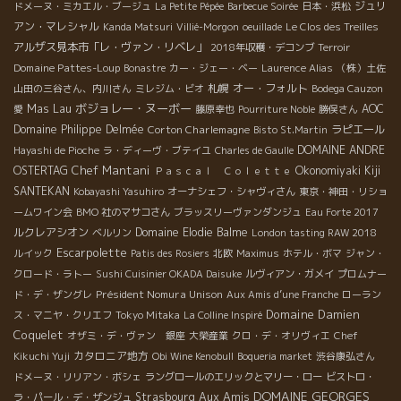
ジュリ
ドメーヌ・ミカエル・ブージュ
La Petite Pépée
Barbecue Soirée
日本・浜松
アン・マレシャル
Kanda Matsuri
Villié-Morgon
oeuillade
Le Clos des Treilles
アルザス見本市「レ・ヴァン・リベレ」
2018年収穫・デコンブ
Terroir
Domaine Pattes-Loup
Bonastre
カー・ジェー・ベー
Laurence Alias
（株）土佐
札幌
オー・フォルト
山田の三谷さん、内川さん
ミレジム・ビオ
Bodega Cauzon
ボジョレー・ヌーボー
Mas Lau
AOC
愛
藤原幸也
Pourriture Noble
勝俣さん
Domaine Philippe Delmée
Corton Charlemagne
ラピエール
Bisto St.Martin
DOMAINE ANDRE
Hayashi de Pioche
ラ・ディーヴ・ブテイユ
Charles de Gaulle
Chef Mantani
OSTERTAG
Okonomiyaki Kiji
Ｐａｓｃａｌ Ｃｏｌｅｔｔｅ
SANTEKAN
Kobayashi Yasuhiro
オーナシェフ・シャヴィさん
東京・神田・リショ
ームワイン会
BMO 社のマサコさん
ブラッスリーヴァンダンジュ
Eau Forte 2017
ルクレアシオン
Domaine Elodie Balme
ベルリン
London tasting RAW 2018
Escarpolette
ルイック
Patis des Rosiers
北欧
Maximus
ホテル・ボマ
ジャン・
クロード・ラトー
Sushi Cuisinier OKADA Daisuke
ルヴィアン・ガメイ
プロムナー
Président Nomura Unison
ド・デ・ザングレ
Aux Amis d’une Franche
ローラン
Domaine Damien
ス・マニヤ・クリエフ
Tokyo Mitaka
La Colline Inspiré
Coquelet
オザミ・デ・ヴァン 銀座
大榮産業
クロ・デ・オリヴィエ
Chef
カタロニア地方
Kikuchi Yuji
Obi Wine Kenobull
Boqueria market
渋谷康弘さん
ドメーヌ・リリアン・ボシェ
ラングロールのエリックとマリー・ロー
ビストロ・
DOMAINE GEORGES
Aux Amis
Strasbourg
ラ・パール・デ・ザンジュ