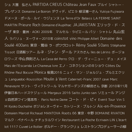
PARTIDA CREUS
Château Jean Faux
て、2020年ミレジムのヌーヴォーはどんな感じ？？ ヌーヴォー
シュ
大園 弘さん
ブルイ
シャトー・
は、ヌーヴォーらしく仕上げる為に早く収穫したり、標高が高い
プレザンス
Domaine Le Boiron
ダヴィデ、ピエラ
柳沼憲一さん
Yukiya Fujiwara
ところの区画で糖度が比較的低くく収穫した葡萄を使用するな
ドメーヌ・ポール・ルイ・ウジェンヌ
La Terre d'Or
Babass
LA FERME SAINT
ど、ジャンクロードがいろいろ工夫をしてます。 まだ、アルコー
Prieure Roch
JAJAKISTAN
エリック・ド・ス
MARTIN
Domaine d'Aupilhac
ル発酵がすべて終わっていない状況なので最終的にどの程度の度
丸山宏
ーザ
東京・豊洲・AOKI
2009年 マルセル・ラピエール
パリ・シャトレ
数になるかわかりません。 ジャンクロード曰く 『比較的、力強い
人
Domaine des
coinstot vino
ラパリュ・ヌーヴォー2018年
Philippe Alliet
スタイルになりそうだけど12.5度前後の果実味タップリで、フレ
Soulié 400ans
Rémy Soulié 50ans
東京・鴬谷
Stéphane
ラ・ポワヴロット
ッシュな酸もキリットありの内容の詰まったワインになりそうで
Tissot
ルネ・ジャン・ダール
日酒販ツアー
アスカさん
îles de Lérins
ボージョ
す。』 『今までになかった、力強さとフレッシュさが同居する素
中山良則さん
ロワーズ
La Casa del Perro
クロ・デ・ヴィーニュー・デュ・メイヌ
晴らしい特別なヌーヴォーになるでしょう！ コロナで、やや停滞
Côtes Du
Mas de l'Escarida
Le Chameua Ivre
エノ・コネクションのキショウ
した気分を、この2020年ヌーヴォーで解禁と同時にすべてを一新
Rhône
Monica
Paul Bocuse
桜島2016
ニュイ・サン・ジョルジュ・プルミエクリ
できるような最高のヌーヴォーを送り届けます！楽しんでもらえ
Moulin à Vent
ュ
Languedoc-Roussillon
Cabernet-Franc 2007
cave
Marc
ると思います』 ★2020年ヌーヴォーは確実性の男ジャンクロー
Penavayre
サント・ヴィクトワール
マルヤガーデンズの柳田さん
京都
2018年11月
ド・ラパュ ワインは人だ。 テロワール、葡萄木、微気象（ミク
伊藤日本ハードスケジュール
Margaux 2016
Saito Junko san
ソミュール
アンジ
ロ・クリマ・宇宙の影響） 動かざる土壌を生かす！ 生き物の葡萄
コート・ド・ピィ
ェ自然派ワイン見本市・
Paris Notre Dame
Event Tour
Vin S
木に馴染み、諸々の気象に耐えうるように寄添う！ 天からの贈り
Aix-en-Provence
M
Kyoko Duchaîne
ボジョレヌーヴォー
カトリーヌ・ブルトン
物は“光”！ 天からの試練は、湿気、雹、冷害、猛暑！ 一年間、色
Roots 66
Domaien Marcel Richaud
MANTOVA
東京・中野
DOMAINE RIVATON
んな条件下をすべて受け容れて、可能な限り健全な葡萄を育てる
マルク・ぺナベール
ナチュラルワイン
Restaurant La Pioche
Ecrivain LIN
L'écart
のは、人だ。 だから、信頼できる健全で確実性の人柄が大切！！
lot 1117
Cuveé Le Rollier
ボルドー・グランクリュ
レストランプロデューサーの柳
そんな男が造ったヌーヴォーは、トビッキリ美味しいにきまって