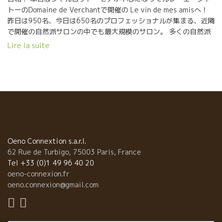
トーのDomaine de Verchantで開催の Le vin de mes amisへ！
昨日は950名、今日は650名のプロフェッショナルが集まる、近隣
で開催の自然派サロンの中でも最大規模のサロン。 多くの自然派
巨匠が参加していますが、毎年毎年の栽培、醸造の進化による、
Lire la suite
ワインの味わいの進化に驚かされる。 ぶどうの樹齢と共に、気候
の変化と共に、世の中の流れと共に、いろいろな状況に対応しな
がら、更に高品質なワインを造りだしている。 ワイン造りに答え
は無い。 いつまでも答えを追い求めながら日々の努力を積み重ね
るものだ。 そして結果はついてくる。 ル・ヴァン・ド・メザミの
生産者達、その1 ● オリヴィエ・コーエンは今回もお父さんと
共に、楽しそうにワインの説明をしている。 いろいろな生産者か
らアイデアをもらい、自由な発想でワイン造りを行うオリヴィ
エ。 彼の底抜けの明るさがワインに出ている。 ● ガランスの白
Oeno Connextion s.a.r.l.
も赤も、南仏を思わせない、綺麗な透明感溢れる酸のキリッと効
62 Rue de Turbigo, 75003 Paris, France
いたワイン。 石灰岩からくるミネラル感、塩気が旨味を出してい
Tel +33 (0)1 49 96 40 20
る。 ● マチュー・ラピエール、今年は2回の雹害があっ
oeno-connexion.fr
たが、それをものともせず、 2017年！素晴らしい出来！ すでに
oeno.connexion@gmail.com
出来上がったレザン・ゴロワはまさにグレナデンシロップ。う
ま〜い。 モルゴンは、まさにイチゴジャム。 ● 昨年のヌ
ーヴォー解禁時に来日のクリストフ・パカレはまさにテロワール