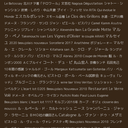
Le Batossay
北川ナヲ著「テロワール」文芸社
Nagoya Dégustation
シャトー・シ
ャンション
炭焼・しのり・中山夫妻
プイイ・フィッセ
Vin RITA
Qui évolue le
エスカルポレット
Le Clos des Grillons
Monde
スモール品種
水道・江戸川橋
ドメーヌ・フランソワ・サンロ
ジャン・ピエール・ビスパリ
Camel
Kamm Asutra
マル
La Grande Motte
アシニャン
ジブレイ・シャンベルタン
Alexendre Bain
ク・ぺノ
マルセイ
Takenouchi san
Les Vignes d'Olivier
le couple ARAKI
ユ
マルセ
2020 beaujolais nouveaux
Sorcellerie 2017
Anathème
ボジョレーォー
ル・エ・クレール・リショー
ル・クロ・デ・ジャール
Kitahara san
ラングド
ック・ルシヨン
パリ・ビストロ・マルゴ
Abrieu
2018 Coupe de Monde
鮨
ル・カ
コート・デュ・ピ
丸山宏人
ンボン2008
ＡＣブルイイ
京橋ランチ
石田克己
10年間の感謝
シャルルド・ゴール
Margaux
Katsumata san Gotenba
パリ・ベル
ビストロ・ポール・ベール試飲会
ヴィル
オーリックの橋元さん
キューヴェ「レ
ブルゴーニュ・グランクリュ
ッド」
wine bar Vino Veritas
リュショット・シャ
Restaurant Le Verre
ンベルタン
L'écart lot 0205
Beeaujolais Nouveaux 2018
Volé
Paul Louis Eugene
ドメーヌ・オベルノワ・ウイヨン
Puitchi Rodo
Beaujolais blanc
L'écart lot 1117
モルゴン2016年
カーブ・オジェ
closerie des
ニース
ル・ルペール・ド・カルトゥッシュ
シャンパーニュ・ジャッ
moussis
Catalogne
ル・ヴァン・ドゥ・メザミ
ク・ラセーニュ
ＢＭＯ社の鎌田さん
ビストロ・ル・ヴェール・ヴォレ
アスティ町
Beaujolais Nouveaux 2018
フレンチ