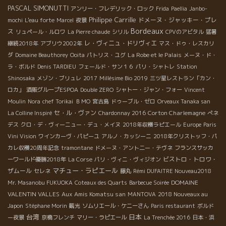
PASCAL SIMONUTTI
アンリー・フレデリック・ロック
Frida
Paellia
Janbo-
Philippe Carrille
ドメーヌ・ジャッキー・プレ
mochi
L'eau forte
Marcel
夜景
Bordeaux
ス
リュペール・ルロワ
La Pierre chaude
シリル
CPVのアビタル
猛暑
レ・ヴィニュ・ドリヴィエ
継続2018年
アブリウ2002年
マス・ドゥ・レスカリ
La Robe et le Palais
ダ
Domaine Beauthorey
Ooita
パトリス・ユグ
メーヌ・ド・
ラ・ボルド
Denis TARDIEU
フェールド・サン１６
パリ・シャトレ
Station
Shinosaka
メゾン・ブリュレ
2017
Millésime Bio 2019
三ツ星レストラン「カン・
ロカ」
酒販グループESPOA
Double ZERO
シャトー・ジャン・フォー
Vincent
Moulin
Nora
chef Torikai
ＢＭО
宮古島
ドゥーブル・ゼロ
Orveaux Tanaka san
セ・ル・ヴァン
Corton Charlemagne
La Colline Inspiré
Chardonnay 2016
ぺネ
デス
クロ・デ・ヴィーニュー・デュ・メイヌ
2018年収穫ラピエール
Europe
Paris
Vini Vision
ワインカーヴ・パピーユ
アルノ・カッシーニ
2018年クリストッフ・パ
カレ収穫20周年記念
tramontane
ドメーヌ・アント二ー・テヴネ
フランスサッカ
ビストロ・トロワ・
ーワールド優勝2018年
La Corse
パリ・ヴィニ・ヴィジオン
マチュー・ラピエール
ザムール
セレネ
藤丸
Rémi DUFAITRE Nouveau2018
DOMAINE
Mr. Masanobu FUKUOKA
Coteaux des Quarts
Barbecue Soirée
VALENTIN VALLES
Aux Amis Komatsu san
MANTOVA
2018 Nouveaux au
Japon
Stéphane Morin
観光
ソムリエール・ケニーさん
Paris restaurant
ボルド
台湾
日本
ー夜景
京橋フレンチ
マリー・ラピエール
La Trenchée 2016
日本・浜