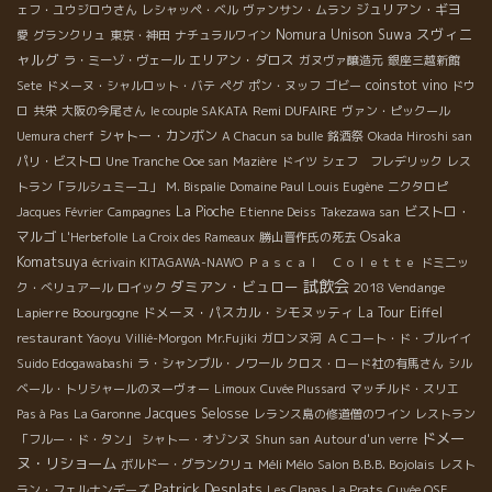
ジュリアン・ギヨ
ェフ・ユウジロウさん
レシャッペ・ベル
ヴァンサン・ムラン
スヴィニ
Nomura Unison Suwa
愛
グランクリュ
東京・神田
ナチュラルワイン
ャルグ
エリアン・ダロス
ラ・ミーゾ・ヴェール
ガヌヴァ醸造元
銀座三越新館
coinstot vino
Sete
ドメーヌ・シャルロット・バテ
ペグ
ポン・ヌッフ
ゴビー
ドウ
Remi DUFAIRE
ロ
共栄
大阪の今尾さん
le couple SAKATA
ヴァン・ピックール
シャトー・カンボン
Uemura cherf
A Chacun sa bulle
銘酒祭
Okada Hiroshi san
パリ・ビストロ
Une Tranche
Ooe san
Mazière
ドイツ
シェフ フレデリック
レス
トラン「ラルシュミーユ」
M. Bispalie
Domaine Paul Louis Eugène
ニクタロピ
La Pioche
ビストロ・
Jacques Février
Campagnes
Etienne Deiss
Takezawa san
Osaka
マルゴ
L'Herbefolle
La Croix des Rameaux
勝山晋作氏の死去
Komatsuya
écrivain KITAGAWA-NAWO
Ｐａｓｃａｌ Ｃｏｌｅｔｔｅ
ドミニッ
試飲会
ダミアン・ビュロー
2018 Vendange
ク・べリュアール
ロイック
Lapierre
ドメーヌ・パスカル・シモヌッティ
La Tour Eiffel
Boourgogne
restaurant Yaoyu
Villié-Morgon
Mr.Fujiki
ガロンヌ河
ＡＣコート・ド・ブルイイ
Suido Edogawabashi
ラ・シャンブル・ノワール
クロス・ロード社の有馬さん
シル
ベール・トリシャールのヌーヴォー
Limoux
Cuvée Plussard
マッチルド・スリエ
Jacques Selosse
Pas à Pas
La Garonne
レランス島の修道僧のワイン
レストラン
ドメー
「フルー・ド・タン」
シャトー・オゾンヌ
Shun san
Autour d'un verre
ヌ・リショーム
Méli Mélo
ボルドー・グランクリュ
Salon B.B.B. Bojolais
レスト
Patrick Desplats
ラン・フェルナンデーズ
Les Clapas
La Prats
Cuvée OSE