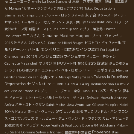
モ
ニューヨーク
東京・六本木
white
La Noue Blanchard
東京・渋谷・高太郎さ
ん
Morgon 16
オー・ラングドックのロックブラン村
Tokyo Degustations
女子会
Séminaires
Champs Libre
シャトー・ロックフォール
ドメーヌ・ド・ラ・
セネシャリエールのミワコさん
ケランヌ
東京・世田谷
Cuvée Bedit Vilou
パリ・夕
焼けのセーヌ河
新宿
オーストリア
Chef Yuji san
カプリエ醸造元
Château
Domaine Maxime Magnon
モニカさん
Roquefort
プイイ・ヴァンゼル
サ
2013
岩田さん（岩ちゃん）
Domaine Mikael Bouges
ビストロ・ビュヴァール
ルバドール・バトル
モンペリエ・自然派ワイン見本市
Portugal
Le
2018年アンジェ自然派ワイン見本市
Chameua Ivre
ドゥニー・デシャン
Bistro Brutal
Cachette Masa chef
マリオン
星野リゾート社
金沢
夕日のボジョ
シャトー・エギュイユ
レ
ラフォレ収穫2018年
エシャッペ・ベル・ロゼ
Maruya
中湊シェフ
Taiwan la Deuxième
Gardens Yanagida san
Marugo Nakajima san
Dégustation de Vin Nature
CEDRIC GARREAU
Alliq Hashimoto san
La Revue
passion
ルネ・ジャン
des Vins de France
アカデミー・ド・ヴァン・東京
夢キ
Sylvain Hoesch
チ
ドメーヌ・カトリーヌ・ベルナール
シューディスト
Antoine
Aréna
バティスト・クザン
Saint Michel
Ueda Ayumi san
Côte de Malepère
Hotel
タヴェル
西南部
BOMA
Matsui
ミーゾ・ヴェール
アレクサンドル・バン
フラン
ス・ゴンザルヴェス
ラ・ルビュー・デュ・ヴァン・ド・フランス
カム・アシュトラ
収穫2018年・アリゴテ
Rouge Feuille de Paul Louis Eugène 94
Yokohama Midori-
Provence
Séléné Domaine Sylvère Trichard
ku
豊通食料株式会社
Brasil