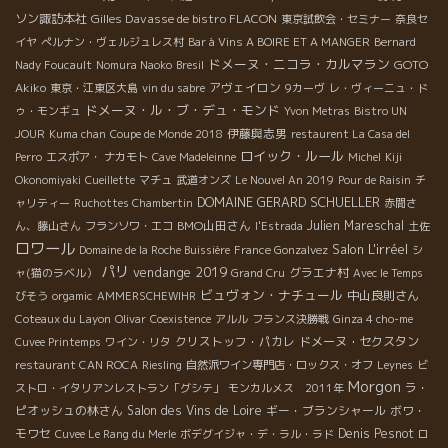
ソン諏訪本社
Gilles Davasse de bistro FLACON
東京試飲会・セミナー
奈良セ
イヤ
ぺルナン・ヴェルジュレス村
Bar à Vins A BOIRE ET A MANGER
Bernard
ドメーヌ・ニコラ・カルマラン
GOTO
Nady Foucault
Nomura Naoko
Bresil
Akiko
アヴェイロン
東京・江東区大島
vin du sabre
9カーヴ
レ・ヴィーニュ・ド
ドメーヌ・ル・ブ・デュ・モンド
ゥ・モンギュ
Yvon Metras
Bistro UN
伊藤與志男
JOUR
Kuma chan
Coupe de Monde 2018
restaurent La Casa del
ロイック・ルール
Perro
エスポア・ ナカモト
Cave Madeleinne
Michel
Kiji
Okonomiyaki
Cueillette
マチュ
武道オンズ
Le Nouvel An 2019
Pour de Raisin
チ
DOMAINE GERARD SCHUELLER
ャリティー
Ruchottes Chambertin
赤間さ
BMO山田さん
Julien Mareschal
ん、藤山さん
フランソワ・エコ
l'Estrada
土佐
ロワール
Salon L'irréel
Domaine de la Roche Buissière
France Gonzalvez
シ
パリ
vendange 2019
グラエナ村
ャ(猫のラベル）
Grand Cru
Avec le Temps
ビュヴォン・ナチュール
中山良則さん
びそう
orgamic
AMMERSCHEWIHR
Coteaux du Layon
Olivar
Coexistence
アルル
フランス決勝戦
Ginza 4 cho-me
クリストッフ・パカレ
ドメーヌ・セクスタン
Cuvee Printemps
ワイン・リタ
restaurant CAN ROCA
Riesling
自然派ワイン専門店・ロックス・オフ
Leynes
ビ
Morgon
ラ・
ストロ・イタリアンレストラン「グシテ」
モンカルメス 2011年
ピオッシュの林さん
Salon des Vins de Loire
ギー・ブランシャール
ボワ・
モワセ
Denis Pesnot
Cuvee Le Rang du Merle
ボデグイジャ・デ・ラル・ラド
ロ