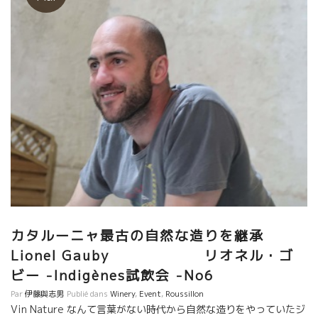
カタルーニャ最古の自然な造りを継承
Lionel Gauby リオネル・ゴ
ビー -Indigènes試飲会 -No6
Par
伊藤與志男
Publié dans
Winery
,
Event
,
Roussillon
Vin Nature なんて言葉がない時代から自然な造りをやっていたジ