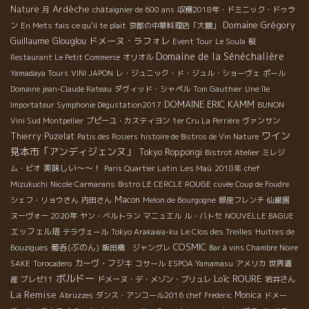
Ardèche
Nature
月
châtaignier de 600 ans
収穫2018年・ドミニック・ドゥラ
Domaine Grégory
ン
En Mets fais ce qu'il te plait
京都の中華料理店「大鵬」
Guillaume
ドメーヌ・ラフォレ
Glouglou
Event Tour
Le Soula
桜
Domaine de la Sénèchalière
Restaurant Le Petit Commerce
オリオル
Yamadaya Tours
VINI JAPON
レ・ジュニック・ド・ジュル・ショーヴェ
ポール
Domaine jean-Claude Rateau
ダヴィッド・シャペル
Tom Gauthier
Une île
DOMAINE ERIC KAMM
Importateur Symphonie Dégustation2017
BUNON
Vini Sud Montpellier
プピーユ・カスティヨン
1er Cru La Perrière
ヴァンサン
ワイン
Thierry Puzelat
Patis des Rosiers
histoire de Bistros de Vin Nature
見本市「アンディジェンヌ」
Tokyo Roppongi
Bistrot Atelier
ミレジ
美味しい～～！
ム・ビオ
Paris Quartier Latin
Les Maù
2018年
chef
Mizukuchi
Nicole Carmarans
Bistro LE CERCLE ROUGE
cuvée Coup de Foudre
Macon
シェフ・リョウさん
内田さん
Melon de Bourgogne
銀座フレンチ
仙巌園
ヌーヴォー 2020年
ヤン・ベルトラン
マニュエル
ル・バトセ
NOUVELLE BAGUE
エッフェル塔
テラヴェール
Tokyo Arakawa-ku
Le Clos des Treilles
Huitres de
COSMIC
葡呑(ぶのん)
Bouzigues
飯田橋 ジャングレ
Bar à vins Chambre Noire
カーヴ・フジキ
SAKE
Torocadero
コサール
ESPOA Yamamasu
アメリカ
世界遺
ボルドー
Loïc ROURE
産
ブレゼ11
ドメーヌ・デ・メゾン・ブリュレ
岩井さん
La Remise
Monica
Abruzzes
ダンス・アンコール2016
chef Frederic
ドメー