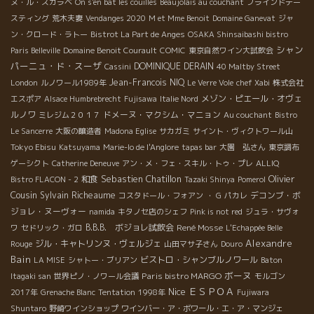
ヌ・ル・スカラベ
On s'en bat les couilles
Beaujolais au couchant
ブラインドテー
スティング
荒木夫妻
Vendanges 2020
M et Mme Benoit
Domaine Ganevat
ジャ
ン・クロード・ラトー
Bistrot La Part de Anges
OSAKA Shinsaibashi bistro
シャン
Paris Belleville
Domaine Benoit Courault
COMIC
東京自然ワイン大試飲会
パーニュ・ド・スーザ
DOMINIQUE DERAIN
Cassini
40 Maltby Street
Jean-Francois NIQ
London
ルノワール1989年
Le Verre Vole
chef Xabi
株式会社
メゾン・ピエール・オヴェ
エスポア
Alsace Humbrebrecht
Fujisawa
Italie Nord
ルノワ
ドメーヌ・マクシム・マニョン
ミレジム２０１７
Au couchant
Bistro
Le Sancerre
大阪の醸造者
Madona Eglise
サカガミ
サイント・ヴィクトワール山
Tokyo Ebisu
Katsuyama
Marie-lo de l'Anglore
tapas bar
大園 弘さん
東京調布
ゲーシクト
Catherine Deneuve
アン・メ・フェ・スキル・トゥ・プレ
ALLIQ
Sebastien Chatillon
Olivier
和食
Bistro FLACON - 2
Tazaki Shinya
Pomerol
Cousin
Sylvain Richeaume
デコンブ・ボ
コスタドール・フォアン
・ G
パカレ
ジョレ・ヌーヴォー
namida
キタノセ店のシェフ
Pink is not red
ジュラ・サヴォ
B.B.B. ボジョレ試飲会
René Mosse
ワ
セドリック・ガロ
L'Echappée Belle
Alexandre
ジル・キャトリンヌ・ヴェルジェ
Rouge
山田マサ子さん
Douro
Bain
ビストロ・シャンブルノワール
LA MISE
シャトー・ブリアン
Baton
ボーヌ
Paris bistro MARGO
Itagaki san
世界ピノ・ノワール会議
モルゴン
Nice
ＥＳＰＯＡ
2017年
Grenache Blanc
Tentation
1998年
Fujiwara
Shuntaro
野崎ワインショップ
ワインバー・ア・ボワール・エ・ア・マンジェ