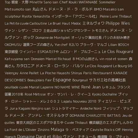
Chef Kouki WATANABE
Top
銀座・大野
Minette Sano san
Sommelier
丸山さん
ドメーヌ・ド・ラ・ボルド
BMO Masako san
Matsumoto san
sculpteur Ryota Yamashita
インポーター「アヴニール社」
Pleine Lune
Thibaut
ミネルヴォワ
Philippe Wies
La Petite cuvée Cailloutine
Le Bruel
Haut Medoc
ドメーヌ・シ
ヴァン・レザン・ゴロワ
土佐山田ショッピングセンター
トモミさん
ルヴァン・ボック
Domaine de Montgilet
オーリック濱田社長
パリのお好み焼き
OKOMUSU
渥美フーズの森さん
Yve chef
R2L'O
ブラーヴ・マルゴ
Lilian BOSCH
Le Clos Rougeard
東京銀座
ワインバー
ESPOAたけや
ムロン・ド・ブルゴーニュ
Katsuyama san
Domaien Marcel Richaud
ＢＭОの山田さん
vin rosé et somen
森
カタロニア
ドメーヌ・ローラン・バルツ
高さん
Le Clos Rougeard Le Bourg 96
Valençay
Anne Paillet
La Pioche Hayashi Shinya
Paris Restaurant KANADE
Espagne
DESCOMBES
サカガミ社の高橋社長
Beaujolais Fair
Bourgeuil
René Jean
oeuillade
cuvée Marcel Lapierre
NO NAME WINE
レキュム
フランス
猛暑2018年
Rosé Métisse
オン・サンバ・レ・クイーユ
Kyoko Duchaîne
プイッ
ティエリー・ピュズ
チ・ロドー
シャトー・メレ２００２
Lapalu Nouveau 2018
ラ
Jura Kagami Kenjiro san
シュトラマイヤー
Ardeche Nord
フィリップ・マッフ
ドメーヌ・アンドレ・オステルタグ
ル
DOMAINE CHARLOTTE BATTAIS
Jeu de
quilles
東京大田区のエスポアかまたや
Cuvée Thibaut
横浜緑区のエスポアしんかわ
Malaga
La Font de L'Olivier
Zinzins
ラ・ベスティア
Caviste Rocks Off
Hennig
Domaine Dard et Ribo
ヴァン・ナチュール
Hoesch
横須賀
ラ・プティト