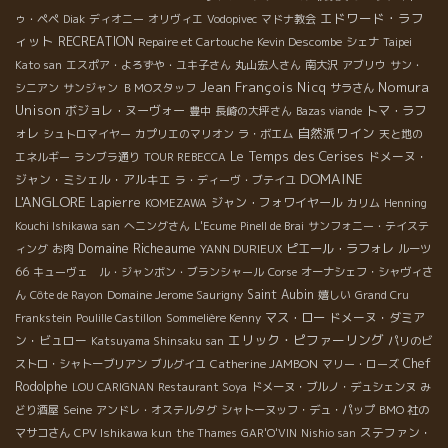
エドワード・ラフ
ゥ・ペペ
Diak
ディオニー
オリヴィエ
Vodopivec
マドナ教会
ィット
RECREATION
Repaire et Cartouche
Kevin Descombe
シェナ
Taipei
Kato san
エスポア・よろずや・ユキ子さん
丸山宏人さん
南大沢
アブリウ
サン・
Jean François Nicq
Nomura
シニアン
サンジャン
ＢＭОスタッフ
サラさん
Unison
ボジョレ・ヌーヴォー
トマ・ラフ
豊中
長崎の大坪さん
Bazas viande
自然派ワイン
ォレ
シュトロマイヤー
カプリエのマリオン
ラ・ボエム
天と地の
Le Temps des Cerises
ドメーヌ・
エネルギー
ランブラ通り
TOUR REBECCA
DOMAINE
ジャン・ミシェル・アルキエ
ラ・ディーヴ・ブテイユ
L'ANGLORE
Lapierre
ジャン・フォワイヤール
KOMEZAWA
カリム
Henning
Kouchi Ishikawa san
へニングさん
L'Ecume
Pinell de Brai
サンフォニー・テイステ
Domaine Richeaume
ピエール・ラフォレ
ィング
お肉
YANN DURIEUX
ルーツ
66
キューヴェ ル・ジャンボン・ブランシャール
Corse
オーナシェフ・シャヴィさ
Saint Aubin
ん
Côte de Rayon
Domaine Jerome Saurigny
嬉しい
Grand Cru
マス・ロー
ドメーヌ・ダミア
Frankstein
Poulille Castillon
Sommelière Kenny
エリック・ピファーリング
ン・ビュロー
Katsuyama Shinsaku san
パリのビ
Catherine JAMBON
Chef
ストロ・シャトーブリアン
ブルグイユ
マリー・ローズ
Rodolphe
LOU CARIGNAN
Restaurant Soya
ドメーヌ・ブルノ・デュシェンヌ
み
Seine
どり酒屋
アンドレ・オステルタグ
シャトーヌッフ・デュ・パップ
BMO 社の
ステファン・
マサコさん
CPV Ishikawa kun
the Thames
GAR'O'VIN
Nishio san