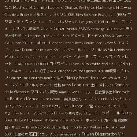
第二回台湾自然派ワイン試
2018 Paris
ドメーヌ・オリビエ・クザン
マレ・バス
飲会
Mathieu et Camille Lapierre
ニーム
Chateau Restignac
Madmoiselle M
オ
Bien Boire en Beaujolais (BBB)
Clos de la Briderie
オルヴォー、オリゾン
藤原
ザミ・デ・ヴァン
キューヴェ・ガレジャッド
Les gens de Métiers
モト・ヌーヴ
Olivier Cohen
ォー
カプリエル醸造元
Anouk
ESPOA Yorozuya Yukiko san
売り
手と造り手
La Trenchée
イヤン・ド・リュ
ドメーヌ・ド・モンカルメス
Domaine
Pierre Laforest
Grand Repas
d'Aupilhac
Rémy Soulié Rosé
レベッカ
エスポ
ア・しんかわ
Domaine Belluard
クロ・ルジャール・ル・ブール1996年
Uchida san
ドメーヌ・フィリップ・ヴァレ
ビストロ・ア・ボワール・エ・ア・マンジェ
ット
ロゼワイン
JEAN LOUIS POUDOU
Cuvée La Poivrotte
サぺルリ・ポペット
バーベキュー・ソワレ
紀子さん
Allemagne
Les Rossignoux
2018年収穫・デコン
Thierry Forestier
ブ
Solutré
Paris bistros
Romain
渋谷
Cuvée Red
キューヴ
l'anglore
メドック
Domaine
ェ・ブディ・ヴィル
ボナストレ
感動
Reino
土田
de la Garance
マコン
パリ観光
Minervois
Amis Buvons
エミリー
国会議事堂
Le Bout du Monde
Julien Derain
田崎真也さん
ラ・デジレ
ロセ・パンプルムス
イタリアンレストラン「サッカパウ」
Ten
ジロンナ三ツ星レストラン「カン・ロ
カミーユ・ラピエール
カ」
コート・ド・マルマンデ
テロワール
川村さん
Bistro
Buvards
Le P'tit Pinard
Ishibashi Tours
ドメーヌ・ボートレイ
九州・福岡試飲
会・セミナー
Paris bistro Goguette
満月
Importateur Kadowaki Noriko
Fred
石田シェフ
Taiwan Dégustation Vin
600年の栗の木
Apps
serveuse Ana