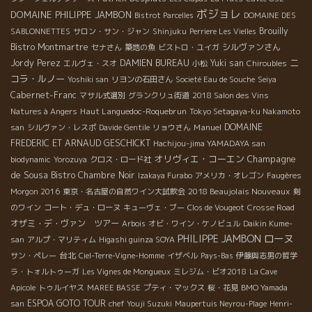
ボジョレ
DOMAINE PHILIPPE JAMBON
Bistrot Parcelles
DOMAINE DES
Brouilly
SABLONNETTES
サロン・サン・ジャン
Shinjuku
Perriere Les Vielles
Bistro Montmartre
シルヴァンさん
セナさん
築地の魚
ビストロ・ユイガ
ニ
Jordy Perez
DAMIEN BUREAU
Yuki san
エルヴェ・スオ
小松
Chiroubles
コラ・ルノー
Yoshiki san
リヨンの石田さん
Societé Eau de Souche
Seiya
Cabernet-Franc
マサル式選別
グランクリュ街道
2018 Salon des Vins
Haut Languedoc-Roquebrun
Natures à Angers
Tokyo Setagaya-ku Nakamoto
Manuel
DOMAINE
san
シルヴァン・レスポ
Davide Gentile
リョウさん
FREDERIC ET ARNAUD GESCHICKT
Hachijou-jima YAMADAYA san
オリヴィエ・コーエン
Champagne
biodynamic
Yorozuya
クロス・ロード社
de Sousa
Bistro Chambre Noir
Izakaya Furabo
アメリカ・オレゴン
Faugères
2018 Beaujolais Nouveaux
Morgon 2016
東京・名古屋の自然ワイン大試飲会
剣
のワイン
コート・デュ・ローヌ
キューヴェ・ブー
Clos de Vougeot
Crosse Road
オザミ・デ・ヴァン ツアー
Arbois
オビ・ワイン・ケノビュル
Daikin Kume-
ローヌ
PHILIPPE JAMBON
san
アルプ・マリティム
Higashi guinza SOYA
台北
サン・ペレー
Ciel-Terre-Vigne-Homme
イザベル
Pays-Bas
伊藤與志男の哲学
ラ・トォルトゥーガ
Les Vignes de Mongueux
ミレジム・ビオ2018
La Cave
Apicole
トゥルイヤス
MAREE BASSE
プティ・マックス
桜・花見
BMO Yamada
ESPOA GOTO TOUR
san
chef Youji Suzuki
Maupertuis Neyrou-Plage
Henri-