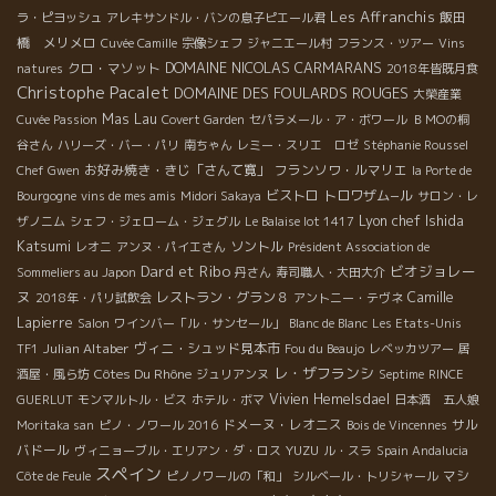
Les Affranchis
飯田
ラ・ピヨッシュ
アレキサンドル・バンの息子ピエール君
橋 メリメロ
Cuvée Camille
宗像シェフ
ジャニエール村
フランス・ツアー
Vins
DOMAINE NICOLAS CARMARANS
クロ・マソット
natures
2018年皆既月食
Christophe Pacalet
DOMAINE DES FOULARDS ROUGES
大榮産業
Mas Lau
Cuvée Passion
Covert Garden
セパラメール・ア・ボワール
ＢＭОの桐
谷さん
ハリーズ・バー・パリ
南ちゃん
レミー・スリエ ロゼ
Stéphanie Roussel
お好み焼き・きじ「さんて寛」
フランソワ・ルマリエ
Chef Gwen
la Porte de
ビストロ
トロワザム−ル
Bourgogne
vins de mes amis
Midori Sakaya
サロン・レ
Lyon chef Ishida
ザノニム
シェフ・ジェローム・ジェグル
Le Balaise lot 1417
Katsumi
ソントル
レオニ
アンヌ・パイエさん
Président Association de
Dard et Ribo
ビオジョレー
Sommeliers au Japon
丹さん
寿司職人・大田大介
ヌ
レストラン・グラン８
Camille
2018年・パリ試飲会
アントニー・テヴネ
Lapierre
Salon
ワインバー「ル・サンセール」
Blanc de Blanc
Les Etats-Unis
Julian Altaber
ヴィニ・シュッド見本市
TF1
Fou du Beaujo
レベッカツアー
居
レ・ザフランシ
Côtes Du Rhône
酒屋・風ら坊
ジュリアンヌ
Septime
RINCE
Vivien Hemelsdael
GUERLUT
モンマルトル・ビス
ホテル・ボマ
日本酒 五人娘
ドメーヌ・レオニス
サル
Moritaka san
ピノ・ノワール 2016
Bois de Vincennes
バドール
YUZU
ヴィニョーブル・エリアン・ダ・ロス
ル・スラ
Spain Andalucia
スペイン
マシ
Côte de Feule
ピノノワールの「和」
シルベール・トリシャール