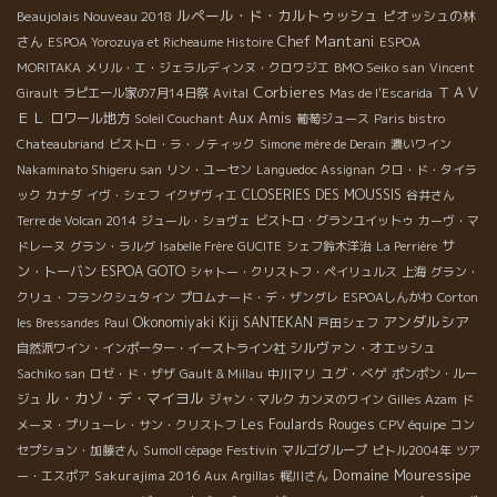
ルペール・ド・カルトゥッシュ
Beaujolais Nouveau 2018
ピオッシュの林
Chef Mantani
さん
ESPOA Yorozuya et Richeaume Histoire
ESPOA
BMO Seiko san
MORITAKA
メリル・エ・ジェラルディンヌ・クロワジエ
Vincent
Corbieres
ＴＡＶ
Girault
ラピエール家の7月14日祭
Avital
Mas de l'Escarida
ＥＬ
Aux Amis
ロワール地方
Soleil Couchant
葡萄ジュース
Paris bistro
Chateaubriand
ビストロ・ラ・ノティック
Simone mère de Derain
濃いワイン
Nakaminato Shigeru san
リン・ユーセン
Languedoc Assignan
クロ・ド・タイラ
CLOSERIES DES MOUSSIS
ック
カナダ
イヴ・シェフ
イクザヴィエ
谷井さん
Terre de Volcan 2014
ジュール・ショヴェ
ビストロ・グランユイットゥ
カーヴ・マ
サ
ドレーヌ
グラン・ラルグ
Isabelle Frère
GUCITE
シェフ鈴木洋治
La Perrière
ン・トーバン
ESPOA GOTO
シャトー・クリストフ・ペイリュルス
上海
グラン・
クリュ・フランクシュタイン
プロムナード・デ・ザングレ
ESPOAしんかわ
Corton
アンダルシア
Okonomiyaki Kiji SANTEKAN
les Bressandes
Paul
戸田シェフ
シルヴァン・オエッシュ
自然派ワイン・インポーター・イーストライン社
ユグ・べゲ
Sachiko san
ロゼ・ド・ザザ
Gault & Millau
中川マリ
ポンポン・ルー
ル・カゾ・デ・マイヨル
ジュ
ジャン・マルク
カンヌのワイン
Gilles Azam
ド
Les Foulards Rouges
メーヌ・プリューレ・サン・クリストフ
CPV équipe
コン
Festivin
セプション・加藤さん
Sumoll cépage
マルゴグループ
ピトル2004年
ツア
Domaine Mouressipe
Sakurajima 2016
ー・エスポア
Aux Argillas
梶川さん