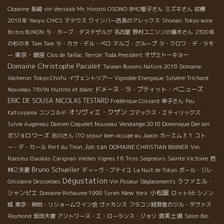
Cézanne
長崎
vin Venskab
Mr. Hiroshi OSONO
BMO聖子さん
ミズキさん
収穫
2018年
Yaoyu
CHICS
マテウス
ワインバー店長のアレックス
Shonan
Tokyo wine
Bistro BUNON
ラ・カーブ・デステザルグ
名古屋
野村ユニソンの藤木さん
2300年
の杉の木
Tam Tam
ラ・カサ・デル・ぺロ
マルゴ・グループ
ラ・クロワ・デ・ラモ
東京・銀座
ー
Clos de Taillac
Terroir
Toda President
オザミトーキョー
Domaine Christophe Pacalet
Taiwan Buvons Nature 2018
Domaine
Vacheron
Tokyo Chofu
イヴェントツアー
Vignoble Energique
Sylvère Trichard
ドメーヌ・ラ・プティット・べニューズ
Nouveau
76VIN
Huitres et blanc
ERIC DE SOUSA
NICOLAS TESTARD
Frédérique Cossard
幸子さん
Feu
オリヴィエ・クザン
Katsuyama
コンコルド
コマックス・エティリックス
Vendange 2018 Dominique Derain
Sylvie Augereau
Damien Coquelet Nouveau
ボジョロワーズ
石川さん
ITO sejour bien occupe au Japon
カーエム３１
コト
Jun san
Vin
ー・デ・カール
Port du Thon
DOMAINE CHRISTIAN BINNER
Raisins Gaulois
Carignan Vieilles Vignes 16
Trois Seigneurs
Sainte Victoire
若
Bruno Schueller
林ご夫妻
ディーヴ・ブテイユ
La Nuit de Tokyo
ポール・ジレ
Dégustation
ラファエル・
Ghislaine Descombes
Vin Picoeur
Déplacements
小松屋
シャンピエ
New York
Domaine Richaume 1998 Syrah
ロット66
シノン
城
東京・神田・リショームワイン会
ヴァカンス
フラコン経営者のジル・ダヴァス
酒美土場
Raymond
坂田夫妻
アントワーヌ・エ・ローランス・ジョリ
Salon Bio