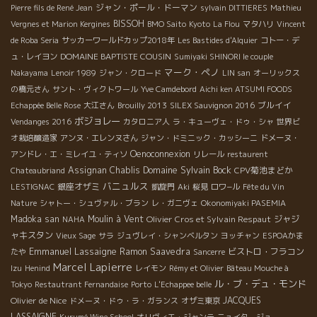
ジャン・ポール・ドーマン
Pierre fils de René Jean
sylvain DITTIERES
Mathieu
BISSOH
Vergnes et Marion Kergines
BMO Saito
Kyoto
La Flou
マタハリ
Vincent
de Roba Seria
サッカーワールドカップ2018年
Les Bastides d'Alquier
コトー・デ
DOMAINE BAPTISTE COUSIN
ュ・レイヨン
Sumiyaki SHINORI le couple
マーク・ペノ
Nakayama
Lenoir 1989
ジャン・クロード
LIN san
オーリックス
の橋元さん
サント・ヴィクトワール
Yve Camdebord
Aichi ken ATSUMI FOODS
ブルイイ
Echappée Belle Rose
大江さん
Brouilly 2013
SILEX Sauvignon 2016
ボジョレー
Vendanges 2016
カタロニア人
ラ・キューヴェ・ドゥ・シャ
世界ビ
オ栽培醸造家
アンヌ・エレンヌさん
ジャン・ドミニック・カッシーニ
ドメーヌ・
Oenoconnexion
アンドレ・エ・ミレイユ・ティソ
リレール
restaurent
Domaine Sylvain Bock
Assignan
Chablis
CPV菊池まどか
Chateaubriand
バニュルス
銀座オザミ
LESTIGNAC
凱旋門
Aki
桜見
ロワ−ル
Fête du Vin
Nature
シャトー・シュヴァル・ブラン
レ・ガニヴェ
Okonomiyaki PASEMIA
Madoka san
Moulin à Vent
Olivier Cros et Sylvain Respaut
ジャジ
NAHA
ャキスタン
Vieux Sage
サラ
ジュヴレイ・シャンベルタン
ヨッチャン
ESPOAかま
Emmanuel Lassaigne
Ramon Saavedra
ビストロ・フラコン
たや
Sancerre
Marcel Lapierre
Izu
Henind
レイモン
Rémy et Olivier
Bâteau Mouche à
ル・ブ・デュ・モンド
Tokyo
Restautrant Fernandaise
Porto
L'Echappee belle
Olivier de Nice
JACQUES
ドメーヌ・ドゥ・ラ・ガランス
オザミ東京
LASSAIGNE