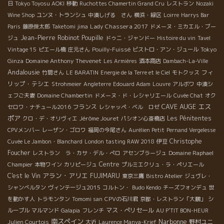
日
Tokyo Toyosu AOKI
移動
Ruchottes Chamertin Grand Cru
レストラン
Nozaki
Wine Shop
ユンヌ・トランシュ
中湊しげる さん
横浜・緑区
Loirre
Harrys Bar
Lady Chassera 2017
Paris
藤原俊太郎
Taketomi jima
ドメーヌ・ミカエル・ブー
Jean-Pierre Robinot
Poupille
ジュ
ドゥニ・ジャンドー
Histoire du vin
Tavel
Tokyo
Vintage 15
ピエール橋
庄元さん
Pouilly-Fuissé
ビストロ・アン・ジュール
Ginza
Domaine Anthony Thevenet
Les Armières
酒本商店
Dambach-La-Ville
Andalousie
フィ
竹間さん
LE BARATIN
Energie de la Terre et le Ciel
モトクッス
リップ・テシエ
Strohmeier
Angleterre
Edouard Adam
Louvre
アルボワ
中湊シ
ェフご夫妻
Domaine Chambertin
ドメーヌ・ド・レシャリエール
Cuvée Chat
オク
CAVE AUGE
エス
フランス
セロワ・ナチュール2016
レシャッペ・ベル ロゼ
ポア
Jérôme Jouret
Les Pénitentes
クロ・デ・オリヴィエ
パシオン心斎橋店
CPVメンバー
レーザン・ゴロワ
福岡の今尾さん
Aurélien Petit
Pernand Vergelesse
Christophe
Cuvée Le Jambon・Blanchard
London tasting RAW 2018
伊豆
Foucher
レストラン ラ・カサ・デル・ぺロ
アセンブラージュ
Domaine Raphael
Centre
Champier
本物ワイン
カリピージュ
プルミエクリュ・ラ・ペリエール
アラン・アリエ
C'est le Vin
FUJIMARU
東京三鷹
Bistro Atelier
ジュヴレ・
シャンべルタン
ヴィンテージュ2015
コルトン・
Budo Kendo
チーズフォンデュ
世
を動かす人
トラモンタン
Tomomi san
CPVの石川君
京都・レストラン「大鵬」
シ
マス・ぺリセール
ルーブル
マルマンド
Galapia
フレンチ
AU P'TIT BON-HEUR
南スペイン
Narbonne
野村ユニ
Julien Courtois
大近
Laurence Manya-Krief