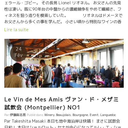
ェラール・ゴビー。 その長男 Lionel リオネル。 お父さんの先見
性は凄い。既に90年台の中盤からの濃縮競争をやめて繊細さ、フ
ィネスを狙う造りを模索していた。 リオネルはドメーヌで
お父さんから多くの事を学んだ。 小さい頃から特別なワインの香
りに馴染んできたリオネルのテースティング能力は凄いものがあ
Lire la suite
る。 その感性を生かして、試してみたい醸造方法があった。自分
のアイデアで独自のワインを造ってみたかった。 １３年に Eau de
Souche オー・ドゥ・スッシュ社を設立した。 流石、ゴビ家の長
24
男、リオネルの繊細な感性が活かされた素晴らしいワイン達が醸
Fév
されている。 私はリオネルが小学生の時代から知っている。 今で
も、時々ゴビー家ではテーブルを共にしている。 リオネルは
心やさしい性格、芯はお父さん譲りの頑固とした強さを持ってい
る。 そして、心にいつも遊び心も持っている。 ワインもその性格
どおり、やさしいタンニン、酸も含んだ果実味、でも南の太陽を
いい方向に生かしたボリューム感も確りと備えている。極少量の
特別 Cuvée ブディ・ヴィルも日本向けに確保できました。お楽し
Le Vin de Mes Amis ヴァン・ド・メザミ
みに！！ リヨネルはカタルーニュ・フランスで独特の光
試飲会 (Montpellier) NO1
を放つ存在になりつつある。 勿論、ゴビー本家のワインも素晴ら
Par
伊藤與志男
Publié dans
Winery
,
Beaujolais
,
Bourgogne
,
Event
,
Languedoc
しい。これはあえて言うまでもないこと。
Par Takeshita Masaki 本日も地中海沿岸は快晴！ まさに試飲会
日和！ 本日はシャルロット・セナが中心になってルレ・エ・シャ