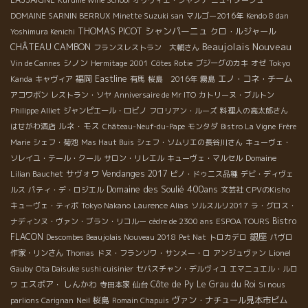
Kurumé Wine School
オリヴィエ・ジャンテ
ニュイタージュ
DOMAINE SARNIN BERRUX
Minette Suzuki san
マルゴー2016年
Kendo 8 dan
THOMAS PICOT
シャンパーニュ
クロ・ルジャール
Yoshimura Kenichi
Beaujolais Nouveau
CHÂTEAU CAMBON
フランスレストラン 大輔さん
シノン
Vin de Cannes
Hermitage 2001
Côtes Rotie
ブジーグのカキ
オゼ
Tokyo
福岡
Eastline
エノ・コネ・チーム
Kanda
キャヴィア
有馬
桜島 2016年
霧島
アコワボン
レストラン・ソヤ
Anniversaire de Mr ITO
カトリーヌ・ブルトン
Philippe Alliet
ジャンピエール・ロビノ
フロリアン・ルーズ
料理人の高太郎さん
ルネ・モス
はせがわ酒店
Château-Neuf-du-Pape
モンタダ
Bistro La Vigne
Frère
Marie
シェフ・菊池
Mas Haut Buis
シェフ・ソムリエの長谷川さん
キューヴェ・
ソレイユ・テール・クール
サロン・リレエル
キューヴェ・マルセル
Domaine
サヴォワ
Vendanges 2017
Lilian Bauchet
ピノ・ドゥニス品種
デビ・ディヴェ
Domaine des Soulié 400ans
ルス
パティ・デ・ロジエル
文芸社
CPVのKisho
キューヴェ・ティボ
Tokyo Nakano
Laurence Alias
ソルスルリ2017
ラ・グロス・
Bistro
ナディンヌ・ヴァン・ブラン・リコルー
cèdre de 2300 ans
ESPOA TOURS
銀座
FLACON
Descombes Beaujolais Nouveau 2018
Pet Nat
トロカデロ
パヴロ
作家・リンさん
Thomas
ドヌ・フランソワ・サンメー・ロ
アンジュヴァン
Lionel
Gauby
Ota Daisuke sushi cuisinier
セバスチャン・デルヴィユ
エマニュエル・ルロ
エスポア・ しんかわ
Côte de Py
Le Grau du Roi
ワ
寺田本家
仙台
Si nous
桜島
ヴァン・ナチュール見本市ビム
parlions Carignan
Neil
Romain Chapuis