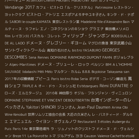
バーベキュー
Attention Chenin Méchant
Macéo
chef Xavi
ルフォーロゼ
Vendange 2017
カフェ・ビストロ「ル・クリスタル」
Patrimoine
レストラン・
ビストロ・アトリエ
ヨットクラブ
エスポアよろずやユキ子さん
キンタ・ド・ナポ
ル
SABORI le couple KAMATA
東京レストラン業
Madeleine fille d'Alexandre Bain
マ
グラエナ
ルティーヌ・ラフォレ
エノ・コネクションのキショウ
飯田橋メリメロ
フィリップ・ジャンボン
film
レイヨン川
パスカル・コレット
BODEGUILLA
ドメーヌ・グレゴリー・ギヨーム
東京武蔵小山
DE AL LADO
マグロの漁港
サントヴィクトワール山
GEORGES
高知の石川さん
bistro YASABURO
DESCOMBES
DOMAINE RAYMOND DUPONT FAHN
Sena
Rennes
ボジョレブラ
ドメーヌ・プリューレ・ロック
ン
Alpes-Maritimes
ベルリン
BIM
A L’HOMME
SAUVAGE
Iidabashi Méli Mélo
マルタン・カルム
B.B.B. Bojoloise
Takayama san
萬
プピーユ
2017年の収穫情報
Paris bistro Roba Seria
ボデガ・コーゾン醸造元
谷シェフ
Rémi DUFAITRE
TRIPLE A
オー・ドゥ・スッシュ社
Estézargues
ク
ローズ・エルミタージュ 2016年
神田祭り
オジル・フランジャン・ヴィニュロン
台湾インポーターのレ
DOMAINE STEPHANIE ET VINCENT DEBOUTBERTIN
ベッカさん
Yakitori SHINORI
ジュンさん
Jean-Paul Daumen
Arima
Obi
Wine Kenobull
世界ソムリエ協会の会長
大近の久米さん
レ・バスティード・ダルキ
エマニュエル・ウイヨン・オヴェルノワ
エ
Restaurant 3 étoiles Auberge du
Puis
Paris 14e
東京築地場外
ラ・リュノットのクリストフ
ドメーヌ・ド・ヴェルシ
ヨヨ
ャン
Breze 11
La Poivrotte
トマ
ジルアザム
Cauzon
Valence Cachette etoilé