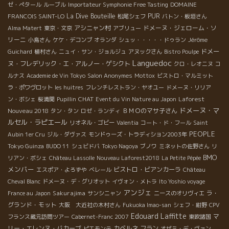
ゼ・ぺタール
ルーブル
Importateur Symphonie Free Tasting
DOMAINE
La Dive Bouteille
PUR
FRANCOIS SAINT-LO
松尾シェフ
バトン・板垣さん
アシニャン村
ドメーヌ・ジェローム・ソ
Alma Matert
東京・文京
アブリュー
リーニ
小島さん
ケケ・デコンブ
オランダ
シュッ・・・・・ドゥラン
Jérôme
ドメー
Guichard
植村さん
ニュイ・サン・ジョルジュ
アヌックさん
Bistro Poulpe
Languedoc
ヌ・フレデリック・エ・アルノー・ゲシクト
クロ・レオニヌ
コ
ルナス
Academie de Vin Tokyo
Salon Anonymes
Mottox
ビストロ・マルミット
ラ・ポワヴロット
les huitres
フレンチレストラン・ヤオユー
ドメーヌ・リリア
CHAT
Laforest
ン・ボシェ
桜満開
Pupillin
Event du Vin Nature au Japon
ドメーヌ・マ
Nouveau 2018
ＢＭＯのマサ子さん
タン・タン
ロゼ・ランディ
ルセル・ラピエール
リオネル・ゴビー
Valentia
コート・ド・フール
Saint
PEOPLE
Aubin 1er Cru
ジル・ダヴァス
モンドゥーズ・トラディション2003年
Tokyo Guinza
BUDO 11
シュビドバ
Tokyo Nagoya
ブノワ
ミネットの佐野さん
リ
BMO
リアン・ボシェ
Château Lassolle
Nouveau Laforest2018
La Petite Pépée
メンバー
ビストロ・ビアンカーラ
エスポア・よろずや
ベレール
Château
Cheval Blanc
ドメーヌ・デ・グリオット
イヴォン・メトラ
Ito Yoshio voyage
アンジェ
Sakurajima
ラ・
France au Japon
サンシニャン
ニースのオリヴィエ
グランド・モット
大阪 大近社の木村さん
Fukuoka Imao-san
シェフ・紺野
CPV
Edouard Laffitte
マ
フランス蔵元訪問ツアー
Cabernet-Franc 2007
東欧諸国
リー・エレンヌ・バカーブ
カベルネ フラン
ピエモンテ
オザミ・デ・ヴァン