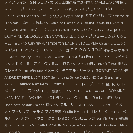
ティソ
スリエ醸造所
野村ユニソン社長
ワイン ＳＭ
シェフ・丈
竹之内さん
ラ
パスカル・シモニュッティ
ダミアン・コクレー
ストー
Bio
ハヤリテラス
ディ
ＳＴＣグループ
アック
Fer du Sang 16
ロゼ・グリグリ
パザパ
Nadja
Sommelier
Hino san
ミネットの鈴木さん
Domaine Emmanuel Giboulot
LOUIS BENJAMIN
Escarpolette
Alain Castex
Brasserie Vendange
Yuzu de Paris
レルヴ・フォル
DOMAINE GEORGES DESCOMBES
エリック・プフェーリング
リショ
Gevrey-Chambertin
札幌
ーム 白ワイン
L'AUNIS ETOILE
Caviar
フェニック
ＥＳＰＯＡ TOUR
ス
ビストロ・ペシェミニヨン
ジョージア国
小泉さん
ボルド
Eau Forte
ー1977年
Maury
ラピエール家の自然派ワイン祭
OSE
パリ・レピュブ
ドメーヌ・アド・ヴィヌム
リック
由紀子さん
ワインの歴史
台北在住の加藤さん
ドメーヌ・ダニエル・サージュ
フレッド
Marugo Groupe
良質食品店
DOMAINE
Guy Blanchard
ANDRE ET MIREILLE TISSOT
Senior Jazz Bande CAROLINE
コート・ド・ブルイイ
ド
Kyushu
Laurence et Rémi Dufaitre
星川さん
メーヌ・ド・ラングロール
DOMAINE
感動のワイン
Bistro LA REGARADE
JEAN-MARC LAFOREST
レストラン「ル・ヴェール・ヴォレ」
植村シェフ
フルーリー
ドメー
Hoshinoya Yoshimura san
桐谷さん
ARTISAN
エールドゥロ
ヌ・フィリップ・デルメ
ブノワ夫妻
Moulin Pey Labrie
オレリー
Kojima san
ベ
ペルピニャン
ルナール・ナディー・フコー
クロ・レオニン
son fils Pierre
宗像康
雄
Isojiro
LA FERME SAINT MARTIN
Mariage de Nomura Takaki
Les Beaux Macs
ワインスクール
Sancerre Kawamura san
Phylloxera
ビストロ・ラ・ヴィーニュ
エ