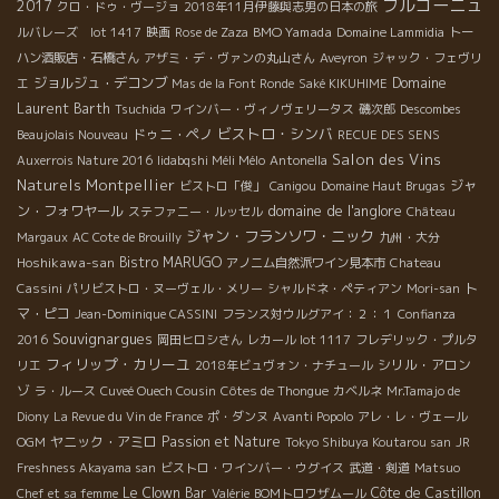
ブルゴーニュ
2017
クロ・ドゥ・ヴージョ
2018年11月伊藤與志男の日本の旅
BMO Yamada
ルバレーズ lot 1417
映画
Rose de Zaza
Domaine Lammidia
トー
ハン酒販店・石橋さん
アザミ・デ・ヴァンの丸山さん
Aveyron
ジャック・フェヴリ
ジョルジュ・デコンブ
Domaine
エ
Mas de la Font Ronde
Saké KIKUHIME
Laurent Barth
Tsuchida
ワインバー・ヴィノヴェリータス
磯次郎
Descombes
ビストロ・シンバ
ドゥニ・ペノ
Beaujolais Nouveau
RECUE DES SENS
Salon des Vins
Auxerrois Nature 2016
Iidabqshi Méli Mélo
Antonella
Naturels Montpellier
ジャ
ビストロ「俊」
Canigou
Domaine Haut Brugas
domaine de l'anglore
ン・フォワヤール
ステファニー・ルッセル
Château
ジャン・フランソワ・ニック
Margaux
AC Cote de Brouilly
九州・大分
Hoshikawa-san
Bistro MARUGO
アノニム自然派ワイン見本市
Chateau
ト
Cassini
パリビストロ・ヌーヴェル・メリー
シャルドネ・ペティアン
Mori-san
マ・ピコ
Jean-Dominique CASSINI
フランス対ウルグアイ：２：１
Confianza
Souvignargues
2016
岡田ヒロシさん
レカール lot 1117
フレデリック・プルタ
フィリップ・カリーユ
シリル・アロン
リエ
2018年ビュヴォン・ナチュール
ゾ
ラ・ルース
Cuveé Ouech Cousin
Côtes de Thongue
カベルネ
Mr.Tamajo de
Diony
La Revue du Vin de France
ポ・ダンヌ
Avanti Popolo
アレ・レ・ヴェール
ヤニック・アミロ
Passion et Nature
OGM
Tokyo Shibuya Koutarou san
JR
Freshness Akayama san
ビストロ・ワインバー・ウグイス
武道・剣道
Matsuo
Le Clown Bar
Côte de Castillon
Chef et sa femme
Valérie
BOMトロワザムール