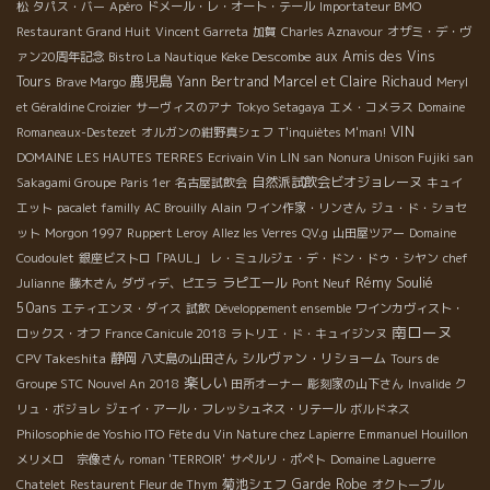
松
タパス・バー
Apéro
ドメール・レ・オート・テール
Importateur BMO
Restaurant Grand Huit
Vincent Garreta
加賀
Charles Aznavour
オザミ・デ・ヴ
Keke Descombe
aux Amis des Vins
ァン20周年記念
Bistro La Nautique
鹿児島
Tours
Yann Bertrand
Marcel et Claire Richaud
Brave Margo
Meryl
et Géraldine Croizier
サーヴィスのアナ
Tokyo Setagaya
エメ・コメラス
Domaine
VIN
Romaneaux-Destezet
オルガンの紺野真シェフ
T'inquiètes M'man!
DOMAINE LES HAUTES TERRES
Ecrivain Vin LIN san
Nonura Unison Fujiki san
自然派試飲会ビオジョレーヌ
Sakagami Groupe
Paris 1er
名古屋試飲会
キュイ
Alain
エット
pacalet familly
AC Brouilly
ワイン作家・リンさん
ジュ・ド・ショセ
ット
Morgon 1997
Ruppert Leroy
Allez les Verres
QV.g
山田屋ツアー
Domaine
Coudoulet
銀座ビストロ「PAUL」
レ・ミュルジェ・デ・ドン・ドゥ・シヤン
chef
Rémy Soulié
ラピエール
Julianne
藤木さん
ダヴィデ、ピエラ
Pont Neuf
50ans
エティエンヌ・ダイス
試飲
Développement ensemble
ワインカヴィスト・
南ローヌ
ロックス・オフ
France Canicule 2018
ラトリエ・ド・キュイジンヌ
CPV Takeshita
静岡
シルヴァン・リショーム
八丈島の山田さん
Tours de
楽しい
Groupe STC
Nouvel An 2018
田所オーナー
彫刻家の山下さん
Invalide
ク
リュ・ボジョレ
ジェイ・アール・フレッシュネス・リテール
ボルドネス
Philosophie de Yoshio ITO
Fête du Vin Nature chez Lapierre
Emmanuel Houillon
メリメロ 宗像さん
roman 'TERROIR'
サぺルリ・ポぺト
Domaine Laguerre
菊池シェフ
Garde Robe
Chatelet
Restaurent Fleur de Thym
オクトーブル