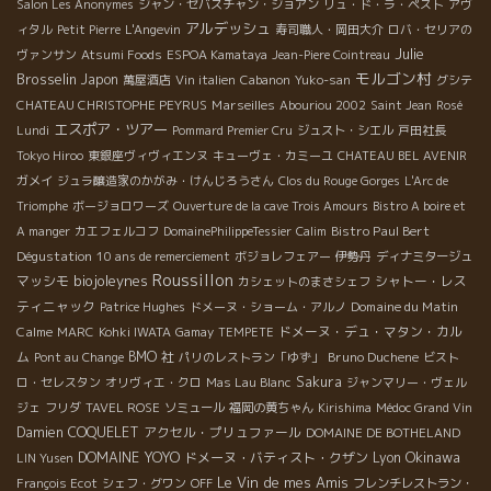
Salon Les Anonymes
ジャン・セバスチャン・ジョアン
リュ・ド・ラ・ペスト
アヴ
アルデッシュ
ィタル
Petit Pierre
L'Angevin
寿司職人・岡田大介
ロバ・セリアの
Julie
ヴァンサン
Atsumi Foods
ESPOA Kamataya
Jean-Piere Cointreau
モルゴン村
Brosselin
Japon
萬屋酒店
Vin italien
Cabanon
Yuko-san
グシテ
Marseilles
CHATEAU CHRISTOPHE PEYRUS
Abouriou 2002
Saint Jean
Rosé
エスポア・ツアー
Lundi
Pommard Premier Cru
ジュスト・シエル
戸田社長
Tokyo Hiroo
東銀座ヴィヴィエンヌ
キューヴェ・カミーユ
CHATEAU BEL AVENIR
ガメイ
ジュラ醸造家のかがみ・けんじろうさん
Clos du Rouge Gorges
L'Arc de
Triomphe
ボージョロワーズ
Ouverture de la cave Trois Amours
Bistro A boire et
Bistro Paul Bert
A manger
カエフェルコフ
DomainePhilippeTessier
Calim
Dégustation
10 ans de remerciement
ボジョレフェアー
伊勢丹
ディナミタージュ
Roussillon
biojoleynes
マッシモ
シャトー・レス
カシェットのまさシェフ
ティニャック
Domaine du Matin
Patrice Hughes
ドメーヌ・ショーム・アルノ
Calme
ドメーヌ・デュ・マタン・カル
MARC
Kohki IWATA
Gamay
TEMPETE
ム
BMO 社
Bruno Duchene
Pont au Change
パリのレストラン「ゆず」
ビスト
Sakura
ロ・セレスタン
オリヴィエ・クロ
Mas Lau Blanc
ジャンマリー・ヴェル
ジェ
フリダ
TAVEL ROSE
ソミュール
福岡の黄ちゃん
Kirishima
Médoc Grand Vin
Damien COQUELET
アクセル・プリュファール
DOMAINE DE BOTHELAND
DOMAINE YOYO
Okinawa
ドメーヌ・バティスト・クザン
Lyon
LIN Yusen
Le Vin de mes Amis
François Ecot
シェフ・グワン
OFF
フレンチレストラン・