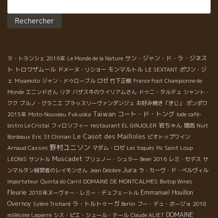
Rechercher :
職人。 クリュの違いを明確に表現。 2017年のボジョレー・ブラ
ンはエキゾティックな熟度。ジュリエナはジューシーで既に素晴
らしい状態。 ● フロントンのいつも陽気なシャトー・
プレザンスのマルク・ペナベールのスタンドには、いつも凄い人
だかり。 ソーヴィニョン・ブランはフレッシュ、シャナンは軽や
サン・ジャン・ド・ラ・ジネス
かな洋梨。 ネグレットをメインにした赤のキュヴェも、昔のよう
ラ・トランシェ 2016年
Le Monde de la Nature
なタンニンギシギシの造りでは無く、エレガント！ 今や27歳にな
ト
トロワザムール
モンマルトル
ドメーヌ・リショー
LE SEXTANT
ポワン・ジ
った長男の名前のキュヴェ、ティボーは絶品。 ● リオ
ェ
Miyamoto
ジャン・ドゥローブル
ロゼ
竹下正樹
France Foot Championne de
ネル・ゴビーの造るワインは父親ジェラールの造るテロワール感
Monde
エニンドさん
リタ
バザス牛のウイリアムさん
ドゥニ・タルデュ
シャント・
の強い、天て地でいうと地の強いワインから天の力の強いワイン
クク
ブルノ・グラニエ
ブラッスリーヴァンダンジュ
お好み焼き「きじ」
ポンポワ
に進化している。またお互いのキャラクターの違い、人によって
Taiwan
コート・ド・トング
2015年
Moto-Nouveau
Fukuoka
Iode
café-
ワインは変わる。面白い。 続く。。。 筆：竹下
岩ちゃん
bistro Le Cristal
フィロソフィー
restaurant EL GINJOLER
関西
Nuit
Le Casot des Mailloles
Bordeaux
Eric
St Chinian
ビオトップワイン
野村ユニソン
Arnaud Cassini
マダム・ロゼ
Les toqués
Pic Saint Loup
Muscadet
LEONIS
サントル
ブリュノー・シュラー
Beier 2016
レミ・セデス
サ
Jura
ンマルタン経営者のレイモンさん
Jean Delobre
ラ・カーヴ・ド・ベルヴィル
Importateur
Quinta do Carril
DOMAINE DE MONTCALMES
Biotop Wines
Fleurie
Emmanuel Houillon
2018年ヌーヴォー・レミー・デュフェートル
Overnoy
ラ・トルトゥーガ
Sylère Trichard
Berlin
フー・デュ・ボージョ
2018
DOMAINE
millésime Lapierre
シス・ピエ・シュール・テール
Claude ALIET