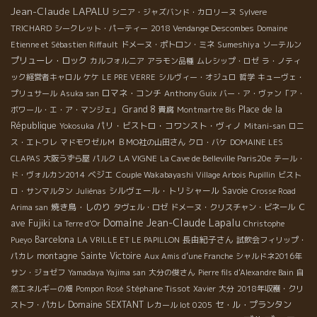
Jean-Claude LAPALU
シニア・ジャズバンド・カロリーヌ
Sylvere
TRICHARD
シークレット・パーティー
2018 Vendange Descombes
Domaine
Sumeshiya
Etienne et Sébastien Riffault
ドメーヌ・ポトロン・ミネ
ソーテルン
プリューレ・ロック
カルフォルニア
アラモン品種
ムレシップ・ロゼ
ラ・ノティ
ック経営者キャロル
ケケ
LE PRE VERRE
シルヴィー・オジュロ
哲学
キューヴェ・
ロマネ・コンチ
プリュサール
Asuka san
Anthony Guix
バー・ア・ヴァン「ア・
Grand 8
Place de la
ボワール・エ・ア・マンジェ」
貴腐
Montmartre Bis
République
パリ・ビストロ・コワンスト・ヴィノ
Yokosuka
Mitani-san
ロニ
ス・エトワレ
マドモワゼルＭ
ＢＭО社の山田さん
クロ・バケ
DOMAINE LES
LA VIGNE
CLAPAS
大阪うずら屋
パルク
La Cave de Belleville Paris20e
テール・
ベジエ
ド・ヴォルカン2014
Couple Wakabayashi
Village Arbois Pupillin
ビスト
シルヴェール・トリシャール
Savoie
ロ・サンマルタン
Juliénas
Crosse Road
焼き鳥・しのり
Ｃ
Arima san
タヴェル・ロゼ
ドメーヌ・クリスチャン・ビネール
Domaine Jean-Claude Lapalu
ave Fujiki
La Terre d'Or
Christophe
Barcelona
長由紀子さん
Pueyo
LA VRILLE ET LE PAPILLON
試飲会フィリップ・
montagne Sainte Victoire
パカレ
Aux Amis d’une Franche
シャルドネ2016年
サン・ジョゼフ
Yamadaya Yajima san
大分の俊さん
Pierre fils d'Alexandre Bain
自
Stéphane Tissot
然エネルギーの畑
Pompon Rosé
Xavier
大分
2018年収穫・クリ
Domaine SEXTANT
セ・ル・プランタン
ストフ・パカレ
レカール lot 0205