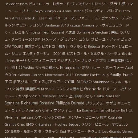
グラナダ
Davide et Piera
ビストロ・ラ・レガラード
ブレンダン・トレイシー
エマ
ジョルディ・ペレズ
ニュエル・ジブロ
Tokyo Bunkyo ku
Anne-Hélène
Bistro
Aux Amis
Cuvée Bou
Les filles
ドメーヌ・ステファニー・エ・ヴァンサン・デブベ
ルタン
ケビン・デコンブ
Vendange 2018
cepage Aramon
レ・ヴィニュロン・ド
南仏
ゥ・リレエル
Vin de primeur
Cossard
八丈島
Domaine de Verchant
ラパリ
ドメーヌ・ダミアン・コクレ
プピーユ・アティピック
ュ・ヌーヴォー2018年
CPV TOURS
東京ワインビストロ「葡呑」
ヴァランセ
Rebecca
ドメーヌ・ジェロー
ム・ジュレ
エルミｒタージュ 2001年
ビストロ・ル・セルクル・ルージュ
îles de
サンフォニーのまどかさん
パトリック・デプラ
Lérins
モーリ
世界遺産旧ボル
Beaujoloise
ITO Yoshio
ボジョレー ・ヌーヴォー
Axel
ドー街
ジュラの鏡さん
Pouilly-Fumé
Prϋfer
Sakano Jun san
Montcalmès 2011
Domaine Patte Loup
エスポアグループ
エスポアツアー
CYRIL ALONZO
Shubidoba
シリル・ル・
Granada
モワン
神奈川県藤沢市
M de B
モトクッス大阪本社
ドメーヌ・マダ
シ
Domaine Léonis
ャトー・カンボン2017
上田あゆみさん
Osaka IMAO san
Domaine Richaume
Domaine Philippe Delmée
ブラッスリーオザミ
キューヴ
サンフォニー
ェ・ヴォアラ
Aventure
Chéna
La Boème
Emmanuel Leroy
Bistrot
VIvienne
Iwai san
ルネ・ジャンの息子 アンリー・ピエール
熊本
Route de
Hughes Beguet
Grands Crus
BMO Kiritani san
メゾン・ピエール・オヴェルノ
Sud
2018年ラ・ルミーズ
ラ・プラッツ
アントニー・テヴェネ
Les Grands Verres