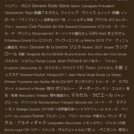
Domaine Elodie Balme
Sakagami Président
イリアン・ダロス
Daikin
沖縄
TAKAHASHI
Yoyo
後藤アキ子さん
フィリップ・ヴァイス
ルイック
イン
ポーター「サンフォニー」試飲会2017年
ノートルダム寺院
ブラジル
ボジョレヌー
Club Passion du Vin
ヴォー
saumur
Domaine Chamonard
ビストロ・ラ・パー
GAN chan
まどかさん
ル・デ・ザンジュ
OlivierJeantet
オーリックの藤元さん
Echezeaux Grand Cru
ビストロ・ヴィヴィエンヌ
La Remise 2018
アド・ヴィニュ
ラング
ジュラ
Domaine de la lunotte
ム醸造元
ネルハ
Pavelot
2021
Asami
ロール
京都
Taragona
Bistro OKADA
Bruno Granier
Aux Amis des Vins Ginza
Jean Foillard
パスカル・ショワム
Florian Looze
2017年オー・フォルト
大阪
STC Tours
ミ
Eruption Sakurajima
ル・セクスタン
ガラピア
ユウジさん
ュスカデ
Domaine Picatier
Morgon2017
Jean-Marie Vergé
Ginza
Le Temps
d'Aimer
Fujimama san
Gaillac
BEAUJOL'ART
タンタシオン
ドメーヌ・デ・サブロ
ボジョレー・ヌーボー
旅行
ネット
A boire et a Manger
ローラン・エルラン
寿
マルセル・ラピエール
司・刺身
Beaujolais Villages
野村高城さん
ジャン・
コート・ド・カステ
ピエール・クワントロ
Restaurateur français Daisuke san
ィヨン
Bodega Cauzon
2018年11月伊藤日本ハードスケジュール
ドメーヌ・ベリ
オリ
Ramon
ュアール
Loucate
ブルゴーニュ・ブラン
Yo chan
今尾さん
ペシコ
オル・アルティギャス
Languedoc-Roussillon
シモンヌサン・ドゥランの母
レ・ぺニタント
bistro soya
CPV ツアー
ジャンヌ・ダルクとシャルル７世
寿司シ