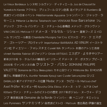
Le Vieux Bordeaux
レンヌ村
シルヴァン・ディティエール
Jus de Chausette
Yumekichi Kanda
アクセル・プリュフール
ロマン店長
北イタリア
El Rumbero
自
シャンパーン・ジャック・ラ
然派ワインの日本イベント
Méditerranée
Aguyana
Barcelone
セーニュ
Rose
Mélanie
La Bestia
Takahashi san
VENSKAB
フレ
デリック・コサール
パシオン・エ・ナチュール心斎橋店
メドック・グランヴァン
ドメーヌ・マルセル・リショー
VINI CIRCUS
Metisse 17
渥美フーズ
エイロ
エスポ
ール
サンピエール教会
Chambolle Musigny 1er Cru
ビストロ・アン・ク
ア・ゴトーツアー
AD VINUM
プロヴォッケ
Importateur BARBARA
イーストラ
ティエリー・フォレスチエ
イン社
Cuveé WA
タンペット
お酒のアトリエ吉祥
エスポア・よろずやツアー
street Rambla
Fabrice
ボジャリアン
Oriole ARTIGAS
新年2018年
ラ・タルバルド醸造元
47 リカーズ
ドメーヌ・ド・ボスラン
プピーユ
クリストフ・パカレ
DOMAINE PHILIPPE
2008年
ヴァンセンヌの森
VALETTE
Domaine de l'Ecu
Beeaujolais
カキと白ワイン
Millésime Bio
ＢＭОの斉
藤さん
斉藤順子さん
Aurélie
Yamada Kyouji san
Cuvée Sakurajima
ロリエ
Medoc
DABALLO
新アイデアのブース位置
アンヌ・ラピエール
Matsuo chef
Axel Prüfer
モンギュー村
Kyushu Oita
Ebisu
ドメーヌ・トマ・ルアネ
Chef
デコ
Kôtaro
ヴァン・ナチュールのビストロの歴史
2017年ボジョレ・ヌーヴォー
ンブ
Domaine de la Borde
東京恵比寿
ワインバー・俊
へニング・オエッシュ
サンテミリオン
Les Pyrenees
自然派ビストロ・Matsuki
恵比寿店
伊藤の誕生