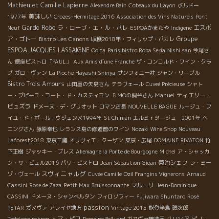
Mathieu et Camille Lapierre
Alexendre Bain
Coteaux du Layon
ボルドー
美味しい
1977年
Crozes-Hermitage 2016
Association des Vins Naturels
Pont
Garde Robe
ラ・ローブ・エ・ル・パレ
エスポ
Neuf
ESPOAかまたや
Indigene
Groupe
ア・ゴトー
Bistro Les Canons
収穫2018年・フィリップ・パカレ
ESPOA
JACQUES LASSAIGNE
Ooita
Paris bistro Roba Seria
Nishi san
今尾さ
ん
銀座ビストロ「PAUL」
Aux Amis d’une Franche
ザ・コンコルド・ワイン・クラ
ブ
ガロ・ヴァン
La Pioche Hayashi Shinya
サンフォニー社
シャン・リーブル
Bistro Trois Amours
山田屋の矢島さん
テラヴェール
Cuveé Précieuse
シャト
Manuel
ティエリー・
ー・プピーユ・コート・ド・カスティヨン
ＢＭОの桐谷さん
ピュズラ
ドメーヌ・デ・グリオット
ロマン店長
NOUVELLE BAGUE
ルージュ・フ
イユ・ド・ポール・ウジェンヌ1994年
St Chinian
エルミｒタージュ 2001年
へ
ニングさん
藤原幸也
レランス島の修道僧のワイン
Nozaki Wine Shop
Nouveau
Laforest2018
東京三鷹
オリヴィエ・クーザン
東京・広尾
DOMAINE RIVATON
竹
下正樹
ジャッキー・プレス
Allemagne
la Porte de Bourgogne
Michel
ア・シャッカ
菊池シェフ
ン・サ・ビュル2016
パリ・ビストロ
Jean Sébastion Gioan
ラ・ミー
スヴィニャルグ
ゾ・ヴェール
Cuvée Camille
Ozil Frangins Vignerons
Arnaud
フルーリ
Cassini
Rose de Zaza
Petit Max
Bruissonnante
Jean-Dominique
CASSINI
ドメーヌ・シャンベルタン
フィロソフィー
Fujiwara Shuntaro
Rosé
passion
PETAR
ガヌヴァ
アレイヤ地方
Vintage 2015
能登半島
磯次郎
トマ・ピコ
ピノ・