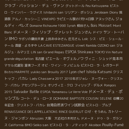
クラブ・パッション・デュ・ヴァン
グットドール
Feu Katsuyama
ビスト
ロ・ワインバー・ウグイス
Ishibashi san
リリアン・ボッシュ
Jeroboam
Diony
銘
ジョ
酒祭
アルノ・カッシーニ
VINEXPO
ラピエール家の7月14日祭
アヌックさん
ルディ・ペレズ
Bois Moisset
Domaine Richaume 1998 Syrah
桐谷さん
Mont
ドメーヌ・フィリップ・ヴァレット
ジュンさん
サン・トーバ
Blanc
ドイツ
BMO
ン
Loïc
サボリの鎌田夫妻
上田あゆみさん
庄元さん
シス・ピエ・シュール・
テール
酒屋・よろずや
LA CAVE ESTEZARGUE
street Rambla
OZONO san
ジョ
Grand Repas
ESPOA Shinkawa
ルジュ・ルマリエ
LIN san
TOKYO Vin Nature
ピエール・オヴェルノワ
ヴィニ・シュッド見本市
grande dégustation
名古屋
マサル式選別
渥美フーズ
オビ・ワイン・ケノビュル
ビストロ・ラ・レガラード
Lyon chef Ishida Katsumi
クリス
Bistro MARMITE
yukiko san
Brouilly 2017
トッフ・パカレ
Lady Chassera 2017
2018年ボジョレ・ヌーヴォー・クリスト
フ・パカレ
アセンブラージュ
オリヴィエ・クロ
フィリップ・デルメ
Pompois
Salvador Batlle
ドメーヌ・デュ・ポ
2015
ESPOA Yamamasu
Le Verre Vole
ッシブル
DOMAINE BAPTISTE COUSIN
コート・デュ・ローヌ
SELENE
収穫20
台湾自然派ワイン試飲会
年記念・クリストフ・パカレ
ビストロ・プルプ
カトリー
RENAISSANCE DES APPELLATIONS
RINCE GUERLUT
ロゼ・そうめん
ヌ・ジャンボン
Abruzzes
大阪 大近社の木村さん
ドメーヌ・ドゥ・ラ・ガラン
Pouilly-Fumé
BMO Seiko san
ス
California
ビストロ・ラ・ノティック
Akoibon