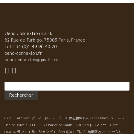
在してアンダルシア文化が形成されてきた。 食の中にも、建物に
も大きく影響して溶け込んでいる。 建築物もオリエンタルっぽい
ものが多い。 同じラテン系のフランス、イタリアとは異質の文化
がある。 Kishoの先導で街の中心を歩く。 アンダルシアの夕食は
遅い。 １０時ごろからレストランが込んで来る。 テラスで簡単な
ものを食べながら楽しむタパス・バーがいたるところにある。
Oeno Connextion s.a.r.l.
小路に入ったところに粋な店が見えてきた。 そこ
62 Rue de Turbigo, 75003 Paris, France
が自然派ワインが飲めるレストランLa Casa del Perro ラ・カサ・
Tel +33 (0)1 49 96 40 20
デル・ぺロだった。 もうオープンして１５年もたっているとのこ
oeno-connexion.fr
と。 店に入ると左の壁一面にワインボトルの絵が描かれいて、真
oeno.connexion@gmail.com
ん中に１４本のワインが陳列されている。 この１４種類のワイン
が、今夜グラスワインとして提供されているもの。 客席は２階に
なっている。 ほぼ満員だった。 海に近いマラガは湿気もあって夜
Rechercher :
になっても２５度ほどの気温で暑い。 窓際の風が入る場所を陣取
った。 さあ、マラガを食べて飲むぞ！！
CYRILL ALONZO
プラス・ド・ラ・ブルス
世を動かす人
Kanda Matsuri
デート
Henind
sylvain DITTIERES
Charles de Gaulle
ESPA
シュトロマイヤー
Chef
ラファエル・シャンピエ
OKADA
ＢＭО社の山田さん
萬屋酒店
オーリック社