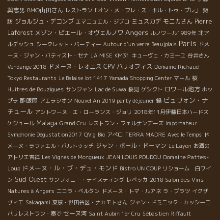
與志男
BMO山田さん
レストラン「オン・メ・フレ・ス・キル・トゥ・プレ」
諏
ジョルジュ・デコンブ
ミュスカデ
モニカさん
Pierre
訪
エマニュエル・ジブロ
Angers
Laforest
メゾン・ピエール・オヴェルノワ
ルノワール1989年
北ア
Paris
ルデッシュ
シークレット・パーティー
Autour d'un verre
Beaujplais
ドメ
ーヌ・ジャン・バティスト・セナ
LA MISE
KM31
キューヴェ・カミーユ
谷井さん
ドメーヌ・レオニス
CPV パリオフィス
Vendange 2018
Domaine Richaud
Tokyo Restaurants
Le Balaise lot 1417
Yamada Shopping Center
マール
桜
ロワール地方
Huitres de Bouzigues
サンジャン
Lac de Suwa
桜見
ゲシクト
ホッ
ビュヴォン・ナ
酢飯屋
プラ
アエラシオン
Nouvel An 2019 party déjeuner
鍋
チュール
アントワーヌ・エ・ローランス・ジョリ
2018年11月伊藤日本ハードス
Malaga
ケジュール
Grand Cru
レストラン・フェルナンデーズ
Importateur
Symphonie Dégustation2017
QV.g
Bio
アぺロ
TERRA MADRE
Avec le Temps
ド
ジャン・ポール・ドーマン
メーヌ・ラファエル・バルトゥッチ
Le Layon
お酒の
Domaine Pattes-
アトリエ吉祥
Les Vignes de Mongueux
JEAN LOUIS POUDOU
ドメーヌ・ル・ブ・デュ・モンド
Loup
Bistro UN COUP
リショーム 白ワイ
Sud-Ouest
ン
サンフォニー・テイスティング
レベッカ
2018 Salon des Vins
Natures à Angers
ニコラ・ベルタン
ドメーヌ・トマ・ルアネ
ラ・プラツ
イクザ
ヴィエ
Sakagami
東京・世田谷区・ナカモトさん
ジャン・ドミニック・カッシーニ
セーヌ河
パリレストラン・奏で
Saint Aubin 1er Cru
Sébastien Riffault