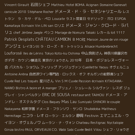
石田シェフ
Vincent Girault
Mathieu
Hotel BOMA
Acignan
Domaine Ganevat
ドメーヌ・ド・ラ・セネシャリエール
canicule 2018
Stéphane Rocher
レス
トラン ラ・カサ・デル・ぺロ
Loucate
ラスト営業日
セドリック・ガロ
ESPOA
ドメーヌ・ジャン・クロード・ラパ
Kamataya
Ecrivain Vin LIN san
ロリエ
リュ
chef Jérôme Jaegle
ペシコ
Mariage de Nomura Takaki
レカール lot 1117
Patrick Desplats
CHÂTEAU CAMBON
ＢＭО社
Maison Jaune de vin rouge
アンジェ
レイヨン川
ラ・ローズ・キ・トゥッシュ
Alsace Humbrebrecht
Louforosé
中山良則さん
îles de Lérins
Tokyo Koto-ku Oshima
神奈川県藤沢市
2018年 日本・ボジョレヌーヴォー
ボデガ・カウゾン醸造元
東京のリョウさん
会
パスカル・ショワム
フィリップ
アンジュヴァン
Cueillette
Yaoyu
オヴェルニュ
Antoine Aréna
自然派ワイン専門店・ロックス・オフ
オルガンの紺野真シェフ
星川さん
Cuvée Red
Les toqués
Vin S M
Cuvée Passion
écrivain KITAGAWA-
NAWO
Bistro A boire et A manger
ブリュノ・シュレール
シルヴァン・レスポ
ジュ
ERIC DE SOUSA
restaurant TAIHOU
ドメーヌ・ア
ヴレイ・シャンベルタン
ンドレ・オステルタグ
Mas Lau
Clos Baquey
Sumiyaki SHINORI le couple
Shubidoba
Nakayama
和飲学園
ドメーヌ・フランソワ・サンロ
Matheus
ニコラ・レオ
静岡
Festivin
エマニュエル・ウ
Hermitage
ローラン・エルラン
イヨン・オヴェルノワ
ムーラン・ナ・ヴォン
Chateau Restignac
Nyctalopie
Ginza bistro PAUL
ORVEAUX CO.
Wabi Sabi
Cuvée Bedit Vilou
シェフ・リョウさ