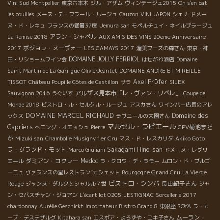
Vini Sud Montpellier
東京六本木
ジル・アザム
ヴィンテージュ2015
On s'en bat
les couilles
メーヌ・デ・フラール・ルージュ
Cauzon
VINI JAPON
シェナ
ドメー
ヌ・ド・レキュ
フランスの猛暑37度
Uemura san
モペルチュイ・ネイルプラージュ
アラン・シャペル
La Remise 2018
AUX AMIS DES VINS 20eme Anniversaire
ボジョレ・ヌーヴォー
2017
LES GAMAYS
2017
渥美フーズの森さん
東京・神
DOMAINE JOLLY FERRIOL
田・リショームワイン会
はせがわ酒店
Domaine
Saint Martin de La Garrigue
OlivierJeantet
DOMAINE ANDRE ET MIREILLE
Axel Prϋfer
TISSOT
Château Poupille Côtes de Castillon
サラ
SILEX
アルザス見本市「レ・ヴァン・リベレ」
Sauvignon 2016
うぐいす
Coupe de
Monde 2018
ビストロ・ル・セルクル・ルージュ
アスカさん
ワインバー店長のアレ
DOMAINE MARCEL RICHAUD
Domaine des
ックス
ラヴニールの大園さん
マルセル・ラピエール
Capriers
CPV菊池まど
へニング・オエッシュ
Pierre
か
Mizuki san
Chambolle Musigny 1er Cru
マス・ド・レスカリダ
Akiko Goto
ラ・グランド・モット
Sakagami Hino-san
Marco Giuliani
ドメーヌ・レグリ
ダミアン・コクレー
Medoc
エール
ラ・クロワ・デ・ラモー
ムロン・ド・ブルゴ
Bourgogne Grand Cru
ーニュ
ヴァランスの星レストラン”カシェット
La Vierge
ビストロ・シンバ
長由紀子さん
Rouge
ジャンヌ・ダルクとシャルル７世
ジャ
ン・セバスチャン・ジョアン
L'écart lot 0205
LESTIGNAC
Sorcellerie 2017
chardonnay
Aurélie Geschickt
Importateur
Bistro Grand 8
東銀座 SOYA
ラ・カ
ムーラン・
ーブ・デステザルグ
Kitahara san
エスポア・よろずや・ユキ子さん