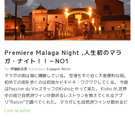
Premiere Malaga Night ,人生初のマラ
ガ・ナイト！！－NO1
Par
伊藤與志男
Publié dans
Espagne
,
Resto
マラガの街は海に隣接している。 空港もすぐ近く大変便利な街。
初めての街を歩くのは何故かドキドキ・ワクワクしてくる。 今夜
はPassion du VinスタッフのKishoとやって来た。 Kisho が,世界
中の街で自然派ワインが飲めるレストランを教えてくれるアプ
リ“Raisin”で調べてくれた。 マラガにも自然派ワインが飲めるビ
ストロがあるとのこと。 ホテルから２キロほどとのこと、街の探
Lire la suite
索を兼ねて歩くことにした。 ここアンダルシア地方にはスペイン
の奥深い歴史が詰まっている。 北アフリカに近く何百年に渡って
イスラム人とスペイン人が共に住んでいた。 この二つの文化が混