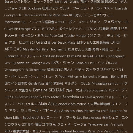
Yann Bertrand
Borse
レストラン・ヨットクラブ
福岡・久留米
彫刻家の山下さん
リショー
B.B.B. Bojoloise
松尾シェフ
ガルド・フー
リュ・ド・ラ・ペスト
Tours de
Groupe STC
Henri-Pierre fils de René Jean
中山さん
レミーとオリヴィエ
ジャン・フォワイヤール
Marmande
ラ・ノティック経営者キャロル
ポン・ヌッフ
パリ
銀座オザミ
Cuvée Bistrologie
アコワボン
ボジョレフェアー
フランス決勝戦
ドメーヌ・ポトロン・ミネ
La Rose Qui Touche
Morgon2017
フー・デュ・ボージ
Oriol
Grand 8
ョ
アミ・ビュヴォン
Les Beaux Macs
日本ソムリエ協会会長
ARTIGAS
ニーム
Mas de Mon Père
Hirofumi SHOJI さんご夫妻
寿司・刺身
Libourne
チャリティー
Christian Binner
DOMAINE RENAUD BOYER
Kanagawa
ルネ・ジャン
ken Fujisawa shi
Waingakuen
Romain
ロセ・パンプルムス
ストラスブルグ
Vendange2018 Richeaume
販売プロの西さん
マチュ
クリスト
フ・ペイリュス
ポール・ボキューズ
Yvon Metras
A boire et a Manger
Reino
自然
台北
派ワイン見本市
Garde Fou
飲み会
マルタン・カルム
Miyagawa san
ル・ｒタ
Domaine SEXTANT
ン・デメ
大園さん
九州・大分
Bistro Buvards
パティ・デ・
Barcelona
ロジエル
Tokyo Kanda
Bistro Atelier
La Cave Apicole
シャトー・クリ
Alain Allier
ストフ・ペイリュルス
closerie des moussis
大阪の醸造者
ワイン・リ
アラン
ジェラール・ゴビー
タ
Aux Amis des Vins Maruyama
chef Julianne
Yo
chan
Lilian Bauchet
Arles
コート・ド・フール
Les Rossignoux
寿司シェフ・ユウ
岩田コキさん
ジロウさん
2018年
クロ・ド・ヴージョ
Takezawa san
François
RIBO
東京試飲会・セミナー
Sylvère Trichard Nouveau
Paris Vini Vision
アルティ