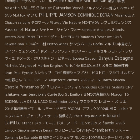
Thongue
Bistro Chambre Noir
Jun san
イザベル・フレール
東京の夜景
Valentin VALLES
Gilles et Catherine Vergé
ノルマンディー地方
CPVのアビ
PHILIPPE JAMBON
マシモ
DOMINIQUE DERAIN
タル
Mottox
Miyamoto
A
Chacun sa bulle
テロワール
Fête du Vin Nature
MONTADA
レフェルヴェソンス
Passion et Nature
シャトー・ジャン・フォー
serveuse Ana
Les Grands
Verres 2018 Paris
コトー・デュ・レイヨン
El Rumbero
L'écart lot 1016
サンタムール
Takema-san
モンギュー村
Biotop Wines
Hop'là
マルゴの中島さん
ワイン・ヴェンスカブ
ドヌ・フランソワ・サンメー・ロ
マルセル
クロ・デ・ゾリ
Espagne
Banyuls
ヴィエ
ドメーヌ・クリスチャン・ビネール
Bodega Cauzon
藤田社長
Mathieu Vergnes et Marion Kergines
Paris 14e
BIOJOLAISE
メラニ
Jean-Paul
Eyrolle
ムレシップ・ロゼ
鳥海シェフ
パリ・ビストロ・マルゴ
オルガン
の紺野さん
クロ・レオニヌ
Angleterre
Zinzins
マルティーヌ
Tanta Marena
C'est le Printemps 2017
ロマネ・コンティ
Chiroubles
Cornas
Sudiste
CPV
Ishikawa kun
Beeaujolais
Cuvée Bou
St Emilion
ＢＭОの斉藤さん
Morgon 16
レミー・スリエ
Jordy
BODEGUILLA DE AL LADO
Strohmeier
マクシマス
AOC
cidre
2018年収穫ラピエール
レミー・セデス
FOODAL
アブリウ2002年
ア
Edouard
メリカ
キューヴェ・プリュサール
勝俣さん
Paris République
Laffitte
Savoie
stands
ドゥ・モール
ドメーヌ・ド・モンカルメス
マルク
Gevrey-Chambertin
Limoux
Simone mère de Derain
カリピージュ
ラストー
Domaine Le Scarabée
自然派ワインショップ
モルゴン1997年ビンテージ
ヴァラン