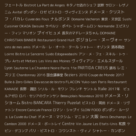
フェートル
Bistrot La Part de Anges
キタノセ店のシェフ
試飲
サロン・レザノ
ドメーヌ・クリスト
ニム
Avital
ポンポン・ロゼ
ビストロ・ヴィヴィエンヌ
フ・パカレ
ナルボンヌ
Cuvee des Fous
Domaine Vacheron
東京・文京区
Sushi
Cuisinier OKADA Daisuke
サぺルリ・ポぺト
シャポームロン
Normandie
エピスリ
プイイヒュメ
ー・フィン
マリオン
長女のマドレーヌちゃん
DOMAINE
ボジョレー・ヌーヴォー
CHRISTIAN BINNER
Restaurant Grand Huit
サン
vins de mes amis
ドメール・レ・オート・テール
シャトー・オゾンヌ
酒本商店
Loirre
Bistro Le Sancerre
Suido Edogawabashi
アン・メ・フェ・スキル・トゥ・
ヴィヴィアン・エメルスダール
プレ
Arts et Metiers
Les Vins des Moines
PARTIDA CREUS
Lyon
La Chambre Noire Paris 11e
レミ・
Sauterne
調布
スリエ
Beziers
Chardonnay 2016
国会議事堂
2018 Coupe de Monde
2017
Gilles Davasse de bistro FLACON
Bulle à Zero
Yuko-san
Paris Restaurant
Italie
KANADE
長野・諏訪
シリル・ル・モワン
フレンチ
サントル
2017年 ビュ
ドメーヌ・リ
ルアゼロ
ロバ・セリアのヴァンサン
Beeaujolais Nouveaux 2018
ショーム
Bistro BIANCARA
Thierry Puzelat
ビストロ・岡田
ドメーヌ・リヴ
ァトン
Encore Canicule France
ロマン・シャプイ
SLOW FOOD
ポンポン・ルージ
大阪
ドメーヌ・マクシム・マニョン
ュ
La Cuvée du Chat
Denis Deschamps
Le
Centre
和食
Cambon 2008
ドメーヌ・ボートレイ
Vin Jaune
Les Etats-Unis
ケ
パリ・ビストロ・コワンスト・ヴィノ
シャトー・カンボン
ビン・デコンブ