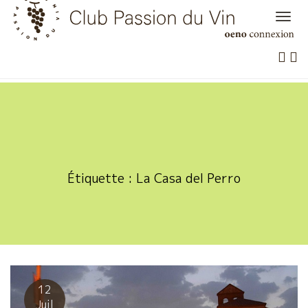
Skip
to
content
Étiquette :
La Casa del Perro
12
Juil