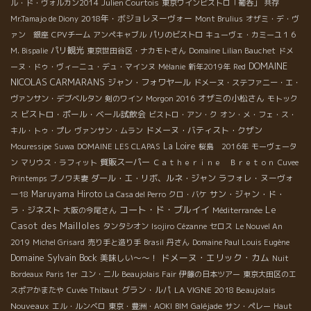
ル・ド・ヴォルカン2014
Julien Courtois
東京ワインビストロ「葡呑」
共存
2018年・ボジョレヌーヴォー
Mr.Tamajo de Diony
Mont Brulius
オザミ・デ・ヴ
ァン 銀座
CPVチーム
アンペキャブル
パリのビストロ
キューヴェ・カミーユ１６
パリ観光
M. Bispalie
東京世田谷区・ナカモトさん
Domaine Lilian Bauchet
ドメ
DOMAINE
ーヌ・ドゥ・ヴィーニュ・デュ・マインヌ
Mélanie
新年2019年
Red
NICOLAS CARMARANS
ジャン・フォワヤール
ドメーヌ・ステファニー・エ・
オザミの小松さん
ヴァンサン・デブベルタン
剣のワイン
Morgon 2016
モトック
ビストロ・ポール・ベール試飲会
ス
ビストロ・アン・ク
オン・メ・フェ・ス・
ドメーヌ・バティスト・クザン
キル・トゥ・プレ
ヴァンサン・ムラン
La Loire
Mouressipe
Suwa
DOMAINE LES CLAPAS
桜島 2016年
モーヴェータ
質販スーパー
ン
マリウス・ラフィット
Ｃａｔｈｅｒｉｎｅ Ｂｒｅｔｏｎ
Cuvee
ダール・エ・リボ、ルネ・ジャン
ラフォレ・ヌーヴォ
Printemps
ブノワ夫妻
ー18
Maruyama Hiroto
サン・ジャン・ド・
La Casa del Perro
クロ・バケ
コート・ド・ブルイイ
Le
ラ・ジネスト
大阪の今尾さん
Méditerranée
Casot des Mailloles
タンタシオン
Isojiro
Cézanne
セロス
Le Nouvel An
2019
Michel Grisard
売り手と造り手
Brasil
丹さん
Domaine Paul Louis Eugène
Domaine Sylvain Bock
ドメーヌ・エリック・カム
美味しい～～！
Nuit
Bordeaux
Paris 1er
ユン・ニル
Beaujolais Fair
伊藤の日本ツアー
東京大田区のエ
グラン・ルパ
LA VIGNE
2018 Beaujolais
スポアかまたや
Cuvée Thibaut
Nouveaux
エル・ルンベロ
東京・豊洲・AOKI
BIM
Galéjade
サン・ペレー
Haut