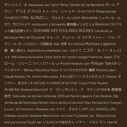
ア
ザン
シェフ・丈
Nakayama san
Saint-Peray
Satake san de Barcelone
ポール
ラン・アリエ
ビストロ
キューヴェ・シャ
レカール lot 1016
Margo groupe
CYRIL ALONZO
TEMPETE
レ・ザルミエール
LOUIS BENJAMIN
リュペール・ル
La Remise
ロワ
プロヴォッケ
restaurent L'Alchemille
飯田橋メリメロ
CPVフラ
DOMAINE DES FOULARDS ROUGES
ンス蔵元訪問ツアー
Carole de La
Nautique
Mas de l'Escarida
キョーコ・デュシェーヌ
カナダ
シャトー・ベル・ア
Mathieu Lapierre
ヴニール
ボージョロワーズ試飲会
Diak
共栄
Pot d'Anne
ニコラ・ルノー
鏡 健二郎さん
Importatrice Kadowaki san
コルナス
キュイエ
ジェ
ット
Massimo & Antonella
Côtes Rotie
Ito Yoshio voyage France au Japon
ローム・ソリーニ
Philippe Valette
ワインスクール
La Pioche Hayashi san
レ
ベッカツアー
Bâteau Mouche à Tokyo
ＥＳＰＯＡもりたか
藤原
Domaine jean-
Claude Rateau
Mr. Hiroto Maruyama
カキと白ワイン
ビストロマルゴ
Chenas
オ
リヴァー
生カキ
LA NATURE A HORREUR DU VIDE
Coup d'folie
Pavelot
Ardèche
西南部
Domaine Geschickt
ラ・ヴァンダンジュ・デ・モワンヌ1988年
地方
Yokosuka
un dernier millésime 2009 de Marcel Lapierre
Clos léonine
29e
Paris bistro Coinstot Vino
Vendange de Dominique Derain
Restaurant français
à Lyon
JR Freshness Akayama san
ドゥニ・タルデュ
OFF
LES MARCELLINS
Château Ausone
Domaine Beauthorey
vin rosé
Fujimama san
Tokyo Guinza
イヤン・ベルトラン
Nonura Unison Fujiki san
バルセロナの佐竹さん
Une île