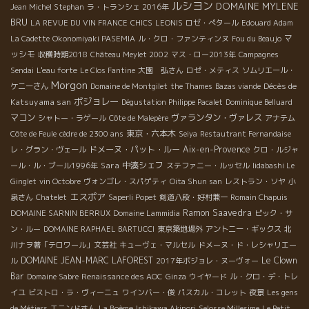
ルシヨン
DOMAINE MYLENE
Jean Michel Stephan
ラ・トランシェ 2016年
BRU
LA REVUE DU VIN FRANCE
CHICS
LEONIS
ロゼ・ぺタール
Edouard Adam
マ
La Cadette
Okonomiyaki PASEMIA
ル・クロ・ファンティンヌ
Fou du Beaujo
ッシモ
収穫時期2018
Château Meylet 2002
マス・ロー2013年
Campagnes
Sendai
L'eau forte
Le Clos Fantine
大園 弘さん
ロゼ・メティス
ソムリエール・
Morgon
Décès de
ケニーさん
Domaine de Montgilet
the Thames
Bazas viande
ボジョレー
Katsuyama san
Dégustation Philippe Pacalet
Dominique Belluard
マコン
ヴァランタン・ヴァレス
シャトー・ラゲール
Côte de Malepère
アナテム
東京・六本木
Côte de Feule
cèdre de 2300 ans
Seiya
Restautrant Fernandaise
ドメーヌ・パット・ルー
Aix-en-Provence
レ・グラン・ヴェール
クロ・ルジャ
Sara
中湊シェフ
ール・ル・ブール1996年
ステファニー・ルッセル
Iidabashi Le
Ginglet
vin Octobre
ヴォンゴレ・スパゲティ
Oita Shun san
レストラン・ソヤ
小
エスポア
泉さん
Chatelet
Saperli Popet
剣道八段・好村兼一
Romain Chapuis
Ramon Saavedra
DOMAINE SARNIN BERRUX
Domaine Lammidia
ピック・サ
ン・ルー
DOMAINE RAPHAEL BARTUCCI
東京築地場外
アントニー・ギックス
北
川ナヲ著「テロワール」文芸社
キューヴェ・マルセル
ドメーヌ・ド・レシャリエー
DOMAINE JEAN-MARC LAFOREST
Le Clown
ル
2017年ボジョレ・ヌーヴォー
Bar
Domaine Sabre
Renaissance des AOC
Ginza
ウイヤード
ル・クロ・デ・トレ
イユ
ビストロ・ラ・ヴィーニュ
ワインバー・俊
パスカル・コレット
夜景
Les gens
de Métiers
エニンドさん
La Boème
Ishikawa Akinori
Selosse Millesime
Le Petit