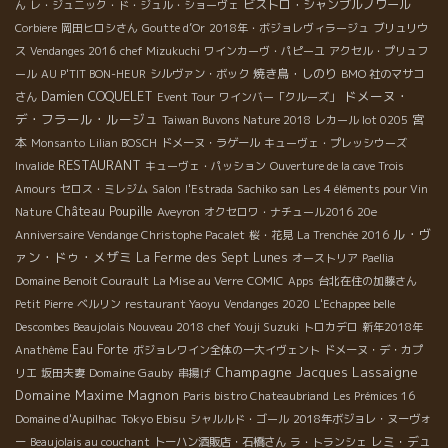
ビストロ・シャンブルノワール
ん
レ・ジュニック・ド・ジュル・ショーヴェ
Corbiere
岡田ヒロシさん
Goutte d’Or
2018年・ボジョレヴィラージュ
ブリュリウ
ス
Vendanges 2016
chef Mizukuchi
ワインカーヴ・パピーユ
アクセル・プリュフ
焼き鳥・しのり
ール
AU P'TIT BON-HEUR
シルヴァン・ボック
BMO 社のマサコ
ドメーヌ・
Damien COQUELET
さん
Event Tour
ワインバー「クルーズ」
デ・フラール・ルージュ
宮
Taiwan Buvons Nature 2018
レカール lot 0205
本
Monsanto
Lilian BOSCH
ドメーヌ・ラゲール
キューヴェ・プレッシウーズ
RESTAURANT
Invalide
キューヴェ・パッション
Ouverture de la cave Trois
Amours
セロス・ミレジム
Salon
l'Estrada
Sachiko san
Les 4 éléments pour Vin
Château Poupille
Nature
Aveyron
オクセロワ・ナチュール2016
20e
ル・ヴ
Anniversaire Vendange Christophe Pacalet
桜・花見
La Trenchée 2016
ァン・ドゥ・メザミ
La Ferme des Sept Lunes
オーストリア
Paellia
Domaine Benoit Courault
La Mise au Verre
COMIC
Apps
台北在住の加藤さん
Petit Pierre
ベルリン
restaurant Yaoyu
Vendanges 2020
L'Echappee belle
Descombes Beaujolais Nouveau 2018
chef Youji Suzuki
トロカデロ
新年2018年
Eau Forte
Anathème
ボジョレワイン全体の一大イヴェント
ドメーヌ・デ・カプ
Champagne Jacques Lassaigne
Domaine Gauby
リエ
坂田夫妻
串揚げ
Domaine Maxime Magnon
Paris bistro Chateaubriand
Les Prémices 16
Tokyo Ebisu
Domaine d'Aupilhac
シャルルド・ゴール
2018年ボジョレ・ヌーヴォ
レミ・デュ
ー
Beaujolais au couchant
トーハン酒販店・石橋さん
ラ・トランシェ