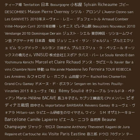
日本
小松屋
Sylvain Richeaume
ティーア畑
Tentation
Boourgogne
ゴビー
DESCOMBES
Maison Pierre Overnoy
シリル・アロンゾ
L'Avenir Ozono san
Les GANIVETS
2018年ヌーヴォー・レミー・デュフェートル
Arnaud Combier
Villié-Morgon
Cyril
2018年収穫・レオニス
ピレネ山脈
Beaujolais Nouveaux 2018
Vendange 2018 Dominique Derain
ジュスト・シエル
東京神田・リショームワイ
ン会
アグヤーナ村
日本酒 菊姫
ジュリ
ニュイ・サン・ジョルジュ・プルミエクリ
ュ
ビム
ラングドック・ルシヨン
三谷さん
プルミエクリュ・ラ・ペリエール
オーリ
VINISUD
ックスの橋元さん
株式会社エスポア
タパス・バー
Le Soula
Kendo 8 dan
Marcel et Claire Richaud
Yoshimura Kenichi
アンヌ・ラピエール
Xavier
Bar à
Ivo Ferreira
vins Chambre Noire
移動
sa fille ainée Madeleine
TOUR REBECCA
ルフォロゼ
Les Armières
レ・ガニヴェ
山田屋ツアー
Ruchottes Chamertin
Grand Cru
Gamay
ドメーヌ・ド・ボスラン
Sengan-en
les huitres
Pouilly-
Rémy Soulié
Vinzelles 2013
キューヴェ「和」
オクトーブル
シャルドネ・ペテ
ビオ
Marie-Hélène BACAVE
ィアン
長ユキ子さん
カプリエ醸造元
CPVメンバー
ディナミ栽培
田中さん
Importateur BARBARA
Reviens Gamay
キューヴェ・ヴ
ォアラ
Mitani-san
ラピエール研修生のセイヤさん
ワイン ＳＭ
オザミトーキョー
Barcelone
Beaune
Camille Lapierre
ピエール・ニコラ
自然界
Champagne
Domaine Anthony Thevenet
ジャック・セロス
Kagami de Jura
Visite Paris
Eastline
Repaire et Cartouche
Aki
弥三郎
ドウロ
76ヴァン
テー