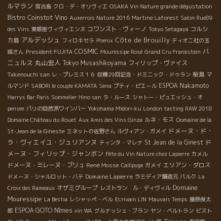
ルマラン
宮古島
クロ・デ・オリヴィエ
OSAKA Vin Nature grande dégustation
Bistro Coinstot Vino
Auxerrois Nature 2016
Martine Laforest
Salon Rue89
コワンスト・ヴィーノ
コルシ
des Vins
東銀座ヴィヴィエンヌ
Tokyo Setagaya
アルデッシュ
Côte de Brouilly
カ島
フィロキセラ
Phenix
ディオニ社の玉
COSMIC
バ
President FUJITA
城さん
Mouressipe Rosé
Grand Cru Frankstein
ニュルス
丸山宏人
Tokyo Musashikoyama
フィリップ・ヴァイス
Takenouchi san
桜島
レ・プレミス１６
収穫29回記念・ドミニック・ドゥラン
マ
ESPOA Nakamoto
ルマンド
SABORI le couple KAMATA
Sena
プティ・ピエール
Harrys Bar Paris
Sommelier Hino san
ラ・ルース
シャトー・ピュエッシュ・オ
pensee
パリの自然派ワインバー
Yokohama Midori-ku
London tasting RAW 2018
ルネ・モス
Domaine Château du Rouet
Aux Amis des Vins Ginza
Domaine de la
ドメーヌ・ド・
St-Jean de la Gineste
ミネットの佐野さん
ルヴィアン・ガメイ
ラ・ヴィエイユ・ジュリアンヌ
ド
St Jean de la Ginest
ティンタ・マレナ
メーヌ・フィリップ・ジャンボン
Fête du Vin Nature chez Lapierre
カメル
ドメーヌ・ミレーヌ・ブリュ
René Mosse
エリアン・ダロス
Callipyge
ガメイ
Domaine Lapierre
ドメーヌ・シャルロット・バテ
ラミディア醸造元
パルク
La
Domaine
オザミグループ
Croix des Rameaux
レストラン ル・ディヴィル
Mouressipe
La Bestia
レシャッペ・ベル
Ecrivain LIN
Mauvais Temps
藤原俊太
ESPOA GOTO
Nîmes
郎
vin WA
グルナッシュ・ブラン
ヤン・ベルトラン
ビスト