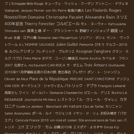
フ
L'Echappée Belle Rouge
キューヴェ・ウッシュ・クーザン
アントニー・テヴェネ
Les Foulards Rouges
Vodopivec
Jacques Février
son fils Pierre
桜島の噴火
Roussillon
Domaine Christophe Pacalet
Alexandre Bain
スリエ
400年記念
コルビエール
Thierry Forestier
モト・ヌーヴォー
Katsuyama
銀座
酒美土場
ギー・ブランシャール
Shinsaku san
野崎ワインショップ
Le
Bruel
水道・江戸川橋
Domaine Jean Maupertuis
リリアン・ボシェ
サント・ヴィク
Julien Guillot
トワール
A L’HOMME SAUVAGE
Piemonte
びそう
マルゴー2016
l'anglore
ルクレアシオン
Assignan
年
フレデリック・プルタリエ
グラン・ラ
ルグ
パヴロ
Frère Marie
ボデガ・コーゾン醸造元
Kamm Asutra
カベルネ・フラン
Trois Amours
Guillaume
2007
北原さん
restaurant CAN ROCA
ラ・ボエム
2018年11月伊藤與志男の日本の旅
恵比寿店
ブレゼ11
ポン・ト・シャンジュ
Olivier de Nice
Place de la République
PRIEURE SAINT CHRISTOPHE
アンジュ
パトリック・デプラ
VINI VERI
オーナシェフ・シャヴィさん
François Lemarié
西尾さん
ワイン・ビールバー
Domaine Chambertin
ピエール・アリエ
Bistro LA
レストラン「ル・ヴェール・ヴォレ」
カタ
REGARADE
Journaliste Mr.Hans
vin nature
ロニア
Cuvée Le Jambon・Blanchard
Clos de Taillac
カリニャン
Salon Anonymes
ポール・ルイ・ウジェンヌ
イヤン・ド・リュ
お好み焼き「パセ
ミア」
Canicule France 2018
vin rosé et somen
50e anniversaire de Yuki san
パ
エリック・カム
トリス・ユグ
収穫2018年
エスポア・よろずや
Ginza Kiji
ル・クロ・デ・グリヨン