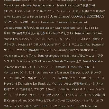
Championne de Monde
Japon Hamamatsu
Marie Rose
大江戸の夜景
Chef
Kikuchi
モンカルメス 2011年
ボジョレ・クリストフ・パカレ
histoire de Bistros
Jules Chauvet
GEORGES DESCOMBES
de Vin Nature
Corse
Fer du Sang 16
シルヴァン・レスポー
Abrieu
Tomomi san
Teradanonke
restaurent
岩ちゃん
Chateaubriand
Nakamura san
Spain Andalucia
LA VRILLE ET LE
Le Temps des Cerises
AD VINUM
PAPILLON
長崎の大坪さん
恵比寿
ことり
Marseilles
ドメーヌ・ジェローム・ソリーニ
タンペット
ミズキさん
長崎アン
ペキャブル
Metisse 17
フランス対ウルグアイ：２：１
マニュエル
Paul Bocuse
オ
Taiwan Buvons Nature
ザミ・デ・ヴァン20周年記念
サンシニャン
Ueda
Souvignargues
ブルゴーニュ・グラ
Ayumi san
山田マサ子さん
Miyako-jima
ンクリュ
ジョルディ
Séléné Domaine
ボジョレーォー
Côtes de Thongue
土田
Sylvère Trichard
マルコ・ジュリアーニ
DOMAINE FRANCOIS SAINT-LO
Domaine de la Garance
Montcalmès 2011
パカレ
竹ちゃん
カンヌ
ドゥーブ
旅行
ル・ゼロ
カニグ山
カー・ジェー・ベー
自然派ワイン・インポーター・イース
Domaine Le Bout du Monde
トライン社
フラコン経営者のジル・ダヴァス
Domaine Laforest
シャン
野村ユニソンの藤木さん
アルボワ
9カーヴ
Boldness
パーン・ジャック・ラセーニュ
フランソワ・エコ
47 リカーズ
オーリック濱田社
カ
長
Cabernet-Franc 2007
マチュとマリオン
Cuveé Ouech Cousin
chef Torikai
ベルネ フラン
ラピエール家
ブルイイ2013
デビ・ディヴェルス
Mori-san