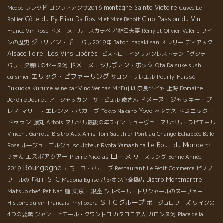
montagne Sainte Victoire
Medoc
フレッド
コンフィアンサ2016
Cuveé Le
Côte du Py
Club Passion du Vin
Elian Da Ros
Rollier
M et Mme Benoit
France Vin Rosé
ドメーヌ・ル・スカラベ
若林ご夫妻
Rémy et Olivier
Valérie
ワイ
ジュリアン・ギヨ
ンの歴史
パリ2019年
Baton Itagaki san
オレリー
ディアック
Alsace Foire "Les Vins Libérés"
ビストロ・イタリアンレストラン「グシテ」
ドメーヌ・シルヴァン・ボック
パリ・夕焼けのセーヌ河
Ota Daisuke sushi
エリック・ピファーリング
cuisinier
サロン・リレエル
Pouilly-Fuissé
Domaine
Fukuoka Kurume
wine bar Vino Veritas
Mr.Fujiki
奈良セイヤ
上海
Jérôme Jouret
ドメーヌ・ジャッキー・プ
ア・シャッカン・サ・ビュル
俊さん
レス
マリー・エレンヌ・バカーブ
Yoyo
ドミニック・
Tokyo Nakano
ぺネデス
ドゥラン
藤丸
Arbois
マルセル最後の年ワイン
キューヴェ マルセル・ラピエール
Vincent Garreta
Bistro Aux Amis
Tom Gauthier
Pont au Change
Echappée Belle
Le Bout du Monde
Rose
ルージュ・ゴルジュ
sculpteur Ryota Yamashita
セ
ローヌ
エスポアツアー
Pierre Nicolas
ナさん
リースリング
Bonne Année
Bourgogne
2019
カミーユ・バカーブ
Restaurant Le Petit Commerce
ピノノ
STC
Bistro Montmartre
ワールの「和」
Madona Eglise
パシオン心斎橋店
東京・銀座
Matsuo chef
Pet Nat
鮨
シルベール・トリシャールのヌーヴォー
ＳＴＣグループ
Histoire du vin francais
Phylloxera
ボージョロワーズ
ワインの
4つの要素
ジャン・ピエール・クワントロ
カタロニア人
ガロンヌ河
Place de la