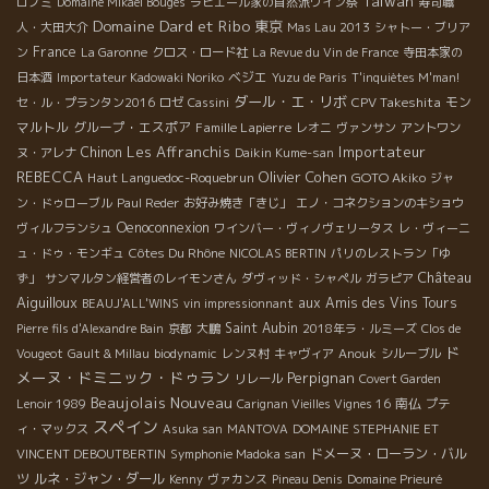
Taiwan
ロノミ
Domaine Mikael Bouges
ラピエール家の自然派ワイン祭
寿司職
Domaine Dard et Ribo
東京
人・大田大介
Mas Lau 2013
シャトー・ブリア
France
ン
La Garonne
クロス・ロード社
La Revue du Vin de France
寺田本家の
ベジエ
日本酒
Importateur Kadowaki Noriko
Yuzu de Paris
T'inquiètes M'man!
ダール・エ・リボ
CPV Takeshita
モン
セ・ル・プランタン2016
ロゼ
Cassini
マルトル
グループ・エスポア
Famille Lapierre
レオニ
ヴァンサン
アントワン
Les Affranchis
Importateur
Chinon
ヌ・アレナ
Daikin Kume-san
REBECCA
Olivier Cohen
Haut Languedoc-Roquebrun
GOTO Akiko
ジャ
ン・ドゥローブル
Paul Reder
お好み焼き「きじ」
エノ・コネクションのキショウ
Oenoconnexion
ヴィルフランシュ
ワインバー・ヴィノヴェリータス
レ・ヴィーニ
Côtes Du Rhône
ュ・ドゥ・モンギュ
NICOLAS BERTIN
パリのレストラン「ゆ
Château
ず」
サンマルタン経営者のレイモンさん
ダヴィッド・シャペル
ガラピア
Aiguilloux
aux Amis des Vins Tours
BEAUJ'ALL'WINS
vin impressionnant
Saint Aubin
Pierre fils d'Alexandre Bain
京都
大鵬
2018年ラ・ルミーズ
Clos de
ド
Vougeot
Gault & Millau
biodynamic
レンヌ村
キャヴィア
Anouk
シルーブル
メーヌ・ドミニック・ドゥラン
Perpignan
リレール
Covert Garden
Beaujolais Nouveau
南仏
Lenoir 1989
Carignan Vieilles Vignes 16
プテ
スペイン
ィ・マックス
Asuka san
MANTOVA
DOMAINE STEPHANIE ET
ドメーヌ・ローラン・バル
VINCENT DEBOUTBERTIN
Symphonie Madoka san
ツ
ルネ・ジャン・ダール
Kenny
ヴァカンス
Pineau Denis
Domaine Prieuré