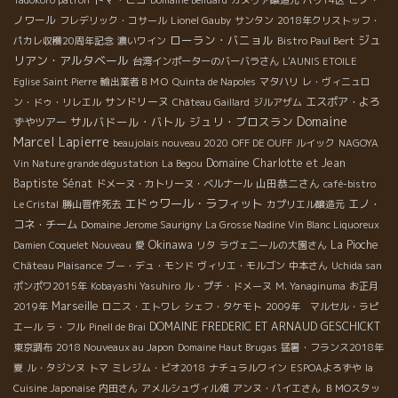
Tadokoro patron
Domaine Belluard
ガヌヴァ醸造元
パリ14区
ノワール
フレデリック・コサール
Lionel Gauby
サンタン
2018年クリストッフ・
ローラン・バニョル
ジュ
パカレ収穫20周年記念
濃いワイン
Bistro Paul Bert
リアン・アルタベール
台湾インポーターのバーバラさん
L'AUNIS ETOILE
Eglise Saint Pierre
輸出業者ＢＭＯ
Quinta de Napoles
マタハリ
レ・ヴィニュロ
サンドリーヌ
エスポア・よろ
ン・ドゥ・リレエル
Château Gaillard
ジルアザム
Domaine
サルバドール・バトル
ジュリ・ブロスラン
ずやツアー
Marcel Lapierre
beaujolais nouveau 2020
OFF DE OUFF
ルイック
NAGOYA
Domaine Charlotte et Jean
Vin Nature grande dégustation
La Begou
Baptiste Sénat
山田恭二さん
ドメーヌ・カトリーヌ・ベルナール
café-bistro
エドゥワール・ラフィット
エノ・
Le Cristal
勝山晋作死去
カプリエル醸造元
コネ・チーム
Domaine Jerome Saurigny
La Grosse Nadine Vin Blanc Liquoreux
Okinawa
La Pioche
Damien Coquelet Nouveau
愛
リタ
ラヴェニールの大園さん
Château Plaisance
ブー・デュ・モンド
ヴィリエ・モルゴン
中本さん
Uchida san
ポンポワ2015年
Kobayashi Yasuhiro
ル・プチ・ドメーヌ
M. Yanaginuma
お正月
Marseille
2019年
ロニス・エトワレ
シェフ・タケモト
2009年 マルセル・ラピ
DOMAINE FREDERIC ET ARNAUD GESCHICKT
エール
ラ・フル
Pinell de Brai
東京調布
2018 Nouveaux au Japon
Domaine Haut Brugas
猛暑・フランス2018年
夏
ル・タジンヌ
トマ
ミレジム・ビオ2018
ナチュラルワイン
ESPOAよろずや
la
Cuisine Japonaise
内田さん
アメルシュヴィル畑
アンヌ・パイエさん
ＢＭОスタッ