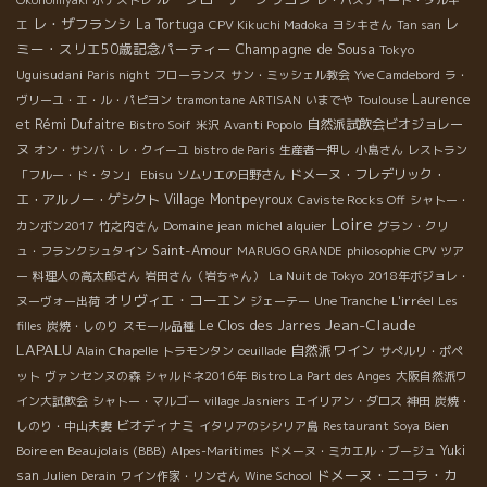
Okonomiyaki
ボナストレ
レ・バスティード・ダルキ
レ・ザフランシ
レ
La Tortuga
エ
CPV Kikuchi Madoka
ヨシキさん
Tan san
ミー・スリエ50歳記念パーティー
Champagne de Sousa
Tokyo
Uguisudani
Paris night
フローランス
サン・ミッシェル教会
Yve Camdebord
ラ・
Laurence
ヴリーユ・エ・ル・パピヨン
tramontane
ARTISAN
いまでや
Toulouse
et Rémi Dufaitre
自然派試飲会ビオジョレー
Bistro Soif
米沢
Avanti Popolo
ヌ
オン・サンバ・レ・クイーユ
bistro de Paris
生産者一押し
小島さん
レストラン
ドメーヌ・フレデリック・
「フルー・ド・タン」
Ebisu
ソムリエの日野さん
エ・アルノー・ゲシクト
Village Montpeyroux
Caviste Rocks Off
シャトー・
Loire
Domaine jean michel alquier
カンボン2017
竹之内さん
グラン・クリ
Saint-Amour
ュ・フランクシュタイン
MARUGO GRANDE
philosophie
CPV ツア
ー
料理人の高太郎さん
岩田さん（岩ちゃん）
La Nuit de Tokyo
2018年ボジョレ・
オリヴィエ・コーエン
L'irréel
ヌーヴォー出荷
ジェーテー
Une Tranche
Les
Jean-Claude
Le Clos des Jarres
filles
炭焼・しのり
スモール品種
LAPALU
自然派ワイン
Alain Chapelle
トラモンタン
oeuillade
サぺルリ・ポペ
ット
ヴァンセンヌの森
シャルドネ2016年
Bistro La Part des Anges
大阪自然派ワ
イン大試飲会
シャトー・マルゴー
village Jasniers
エイリアン・ダロス
神田
炭焼・
ビオディナミ
Bien
しのり・中山夫妻
イタリアのシシリア島
Restaurant Soya
Boire en Beaujolais (BBB)
Yuki
Alpes-Maritimes
ドメーヌ・ミカエル・ブージュ
ドメーヌ・ニコラ・カ
san
Julien Derain
ワイン作家・リンさん
Wine School