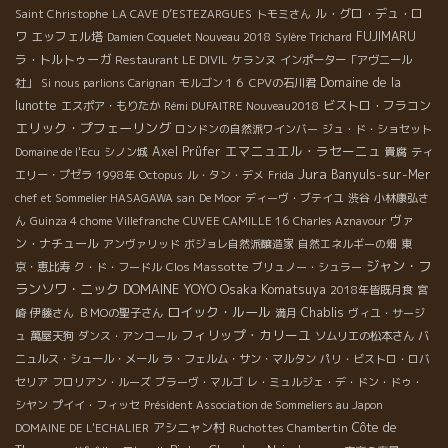
ル・グロ・デュ・ロ
Saint Christophe
LA CAVE D’ESTEZARGUES
トモミさん
ワ
エッフェル塔
FUJIMARU
Damien Coquelet Nouveau 2018
Sylère Trichard
ラ・トルトゥーガ
Restaurant LE DIVIL
ケランヌ
インポーター「アヴニール
Domaine de la
社」
Si nous parlions Carignan
モルゴン１６
CPVの石川君
lunotte
ビストロ・フラコン
エスポア・もりたか
Rémi DUFAITRE Nouveau2018
エリック・プフェーリング
ロンドンの自然派ワインバー
ジュ・ド・ショセット
エマニュエル・ラセーニュ
Axel Prüfer
Domaine de l'Ecu
シノン城
貴腐
ティ
Jura
Banyuls-sur-Mer
エリー・プゼラ
1998年
Octopus
ル・タン・デメ
Frida
chef et Sommelier HASAGAWA san
De Moor
ディーヴ・ブテイユ
渋谷
小林康弘さ
ヴァ
ん
Guinza 4 chome
Villefranche
CUVEE CAMILLE 16
Charles Aznavour
ン・ナチュール
アンヴァリッド
ボジョレ自然派醸造家
自然エネルギーの畑
東
ジャン・フ
Clos Massotte
京・恵比寿
ク・ド・フードル
ブリュノー・シュラー
ランソワ・ニック
DOMAINE YOYO
Osaka Komatsuya
2018年皆既月食
宮
ロイック・ルール
Chablis
崎
伊藤さん
ＢＭОの聖子さん
満月
ヴィユ・サージ
フィリップ・カリーユ
ュ
萬屋天狗
ダンス・アンコール
ソムリエの松本さん
バ
ニュルス・シュール・メール
ラ・フェルム・サン・マルタン
パリ・ビストロ・ロバ
セリア
フロリアン・ルーズ
ブラーヴ・マルゴ
レ・ミュルジェ・デ・ドン・ドゥ・
シヤン
プイイ・フィッセ
Président Association de Sommeliers au Japon
アシニャン村
Côte de
DOMAINE DE L'ECHALIER
Ruchottes Chambertin