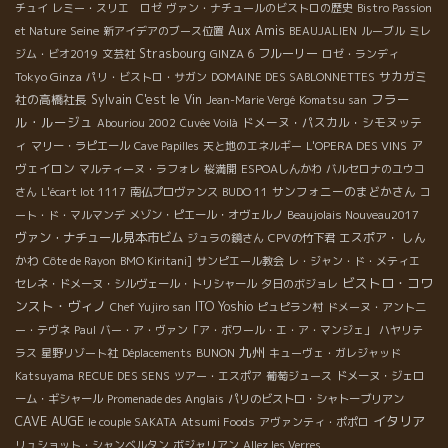
チュイ
レミー・スリエ ロゼ
ヴァン・ナチュールのビストロの歴史
Bistro Passion
Aux Amis
Seine
et Nature
新アイデアのブース位置
BEAUJALIEN
ルーブル
ミレ
Strasbourg
フルーリー
ジム・ビオ2019
文芸社
GINZA 6
ロゼ・ランディ
Tokyo Ginza
サカガミ
パリ・ビストロ・サガン
DOMAINE DES SABLONNETTES
フラー
社の高橋社長
Sylvain
C'est le Vin
Jean-Marie Vergé
Komatsu san
ル・ルージュ
ドメーヌ・パスカル・シモヌッテ
Abouriou 2002
Cuvée Voilà
ィ
ア
マリー・ラピエール
Cave Papilles
天と地のエネルギー
L'OPERA DES VINS
ヴェイロン
マルティーヌ・ラフォレ
桜満開
ESPOAしんかわ
バルセロナのユウコ
サンフォニーのまどかさん
さん
L'écart lot 1117
南仏プロヴァンス
BUDO 11
コ
ート・ド・マルマンデ
メゾン・ピエール・オヴェルノ
Beaujolais Nouveau2017
ヴァン・ナチュール見本市ビム
エスポア・ しん
ジュラの鏡さん
CPVの竹下君
かわ
Côte de Rayon
BMO Kiritani]
サンピエール教会
レ・ジャン・ド・メティエ
ビストロ・コワ
セレネ・ドメーヌ・シルヴェール・トリシャール
夕日のボジョレ
ンスト・ヴィノ
ITO Yoshio
Chef Yujiro san
ピュピラン村
ドメーヌ・アント二
ー・テヴネ
Paul
バー・ア・ヴァン「ア・ボワール・エ・ア・マンジェ」
ハヤリテ
九州
ラス
星野リゾート社
Déplacements
BUNON
キューヴェ・ガレジャッド
Katsuyama
RECUE DES SENS
ツアー・エスポア
葡萄ジュース
ドメーヌ・ジェロ
ーム・ギシャール
Promenade des Anglais
パリのビストロ・シャトーブリアン
CAVE AUGE
イタリア
le couple SAKATA
Atsumi Foods
アヴァンティ・ポポロ
リュショット・シャンベルタン
ボジャリアン
Allez les Verres