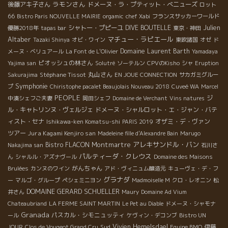
ラモンさん
後藤アキ子さん
ドメーヌ・ラ・プティット・べニューズ
ロット
66
Bistro Paris NOUVELLE MAIRIE
orgamic
chef Xabi
フランスサッカーワールド
Julien
シャトー・プピーユ
DIVE BOUTELLE
優勝2018年
tapas bar
東京・神田
Altaber
マチュー・ラピエール
Tazaki Shinya
オビ・ワイン
東欧諸国
オゼ
ド
Domaine Laurent Barth
メーヌ・ベリュアール
La Font de L'Olivier
Yamadaya
ピオッシュの林さん
Yajima san
Solutré
ソーテルン
CPVのKisho
シャ
Eruption
Stéphane Tissot
丸山さん
Sakurajima
EN JOUE CONNECTION
サカガミグルー
Symphonie
プ
Chiristophe pacalet Beaujolais Nouveau 2018
Cuveé WA
Marcel
PEOPLE
ジ
中湊シェフご夫妻
岡田シェフ
Domaine de Verchant
Vins natures
ル・キャトリンヌ・ヴェルジェ
ドメーヌ・シャルロット・エ・ジャン・バテ
ィスト・セナ
オザミ・デ・ヴァン
Ishikawa-ken Komatsu-shi
PARIS 2019
ツアー
Jura Kagami Kenjiro san
Madeleine fille d'Alexandre Bain
Marugo
Montmartre
アレキサンドル・バン
Bistro FLACON
Nakajima san
石川さ
パルティーダ・クレウス
ん
シャルル・アズナヴール
Domaine des Maisons
がんちゃん
Brulées
カンヌのワイン
アド・ヴィニュム醸造元
キューヴェ・デ・フ
グラナダ
ー
マルゴ・グループ
ペシェミニヨン
Madmoiselle M
クロ・レオニン
松
DOMAINE GERARD SCHUELLER
井さん
Maury
Domaine Ad Vium
Chateaubriand
LA FERME SAINT MARTIN
Le Pet au Diable
ドメーヌ・シャモナ
Granada
パスカル・シモニュッティ
ール
ケヴィン・デコンブ
Bistro UN
Sud
Vivien Hemelsdael
伊藤
JOUR
Clos de Vougeot Grand Cru
Equipe BMO