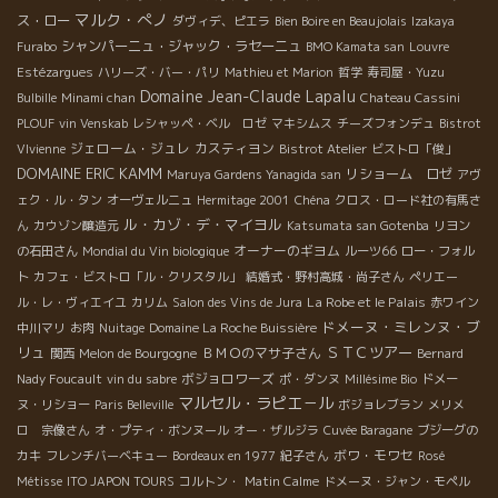
マルク・ぺノ
ス・ロー
ダヴィデ、ピエラ
Bien Boire en Beaujolais
Izakaya
シャンパーニュ・ジャック・ラセーニュ
Furabo
BMO Kamata san
Louvre
Estézargues
ハリーズ・バー・パリ
Mathieu et Marion
哲学
寿司屋・Yuzu
Domaine Jean-Claude Lapalu
Bulbille
Minami chan
Chateau Cassini
PLOUF
vin Venskab
レシャッペ・ベル ロゼ
マキシムス
チーズフォンデュ
Bistrot
ジェローム・ジュレ
カスティヨン
VIvienne
Bistrot Atelier
ビストロ「俊」
DOMAINE ERIC KAMM
リショーム ロゼ
Maruya Gardens Yanagida san
アヴ
ェク・ル・タン
オーヴェルニュ
Hermitage 2001
Chéna
クロス・ロード社の有馬さ
ル・カゾ・デ・マイヨル
ん
カウゾン醸造元
Katsumata san Gotenba
リヨン
オーナーのギヨム
の石田さん
Mondial du Vin biologique
ルーツ66
ロー・フォル
ト
カフェ・ビストロ「ル・クリスタル」
結婚式・野村高城・尚子さん
ペリエー
La Robe et le Palais
ル・レ・ヴィエイユ
カリム
Salon des Vins de Jura
赤ワイン
ドメーヌ・ミレンヌ・ブ
中川マリ
お肉
Nuitage
Domaine La Roche Buissière
リュ
ＳＴＣツアー
ＢＭＯのマサ子さん
関西
Melon de Bourgogne
Bernard
ボジョロワーズ
Nady Foucault
vin du sabre
ポ・ダンヌ
Millésime Bio
ドメー
マルセル・ラピエ－ル
ヌ・リショー
Paris Belleville
ボジョレブラン
メリメ
ロ 宗像さん
オ・プティ・ボンヌール
オー・ザルジラ
Cuvée Baragane
ブジーグの
ボワ・モワセ
カキ
フレンチバーベキュー
Bordeaux en 1977
紀子さん
Rosé
Métisse
ITO JAPON TOURS
コルトン・
Matin Calme
ドメーヌ・ジャン・モペル