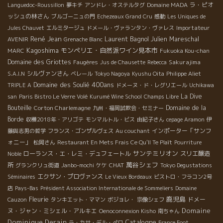
ラ・ピオ
Languedoc-Roussillon
夢キチ
アンドレ・オステルタグ
Domaine MADA
ッシュの林さん
ブルゴーニュの門
Echezeaux Grand Cru
感動
Les Uniques de
Importateur
Jules Chauvet
エルミタージュ
ドメール・ヴァランタン・ヴァレス
René Jean
Laurent Bagnol
AVENIR
Julien Mareschal
Grenache Blanc
Kagoshima
モンペリエ・自然派ワイン見本市
MARC
Fukuoka Kou-chan
Domaine des Griottes
Sakurajima
Faugères
Jus de Chausette
Rebecca
シルヴァンさん
S.A.I.N
ベレール
Tokyo Nagoya
Kyushu Oita
Philippe Aliet
Domaine des Soulié 400ans
TRIPLE A
ドメーヌ・ド・レグリエール
Uchikawa
La Dive
san
Paris Bistro Le Verre Volé
Kurumé Wine School
Champs Libre
Bouteille
Corton Charlemagne
Domaine de la
九州・福岡試飲会・セミナー
Borde
収穫2018年・アリゴテ
モンマルトル・ビス
由紀子さん
cepage Aramon
伊
インポーター「サンフ
藤與志男の哲学
フランス・ゴンザルヴェス
Au couchant
ォニー」
松岡さん
Restaurant En Mets Frais Ce Qu'Il Te Plaît
Pourriture
サンテミリオン
ローランス・エ・レミ・デュフェートル
スリエ醸造
Noble
萬谷シェフ
所
CHAT
グランクリュ街道
Janbo-mochi
ケケ
Tokyo Degustations
エクサン・プロヴァンス
Séminaires
Le Vieux Bordeaux
ビストロ・フラコン2号
店
Pays-Bas
Président Association Internationale de Sommeliers
Domaine
Fleurie
鹿児島
ドメー
Cauzon
タンキエット・ママン
ボジョレ・
宗像シェフ
Domaine
ヌ・ジャン・ミシェル・アルキエ
Oenoconnexion Kisho
南ちゃん
Dominique Derain
Catalogne
ラ・カサ・デル・ぺロ
France Foot