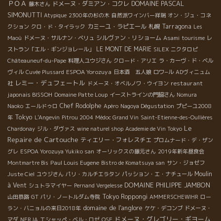
ＰＯＡ
DOMAINE PASCAL
ドメーヌ・ダミアン・コクレ
藤木さん
SIMONUTTI
Atypique
2300年の杉の木
自然派ワインバー祥瑞
オン・ジュ・コネ
カミーユ・ラピエール
札幌
Tarragona
クション
クロ・ド・タイラック
Les
シルヴァン・リショーム
Maoù
ドメーヌ・サルナン・ベリュ
Asami
tourisme
レ
LE MONT DE MARIE
ストラン「エル・ギンジョレール」
SILEX
ニクタロピ
Châteauneuf-du-Pape
料理人ユウジさん
クロード・アリエ
ラ・カーヴ・ド・ベル
ESPOA Yorozuya
ヴィル
Cuvée Plussard
日本酒 五人娘
ロワ−ル
ADヴィニュム
レミー・デュフェートル
restaurant
社
ドメーヌ・オベルノワ・ウイヨン
japonais BISSOH
Domaine Patte Loup
イーストラインの門脇さん
Nomura
Chef Rodolphe
Naoko
エールドゥロ
Apéro
Nagoya Dégustation
プピーユ2008
Tokyo
年
L'Angevin
Pitrou 2004
Médoc Grand Vin
Saint-Etienne-des-Oullières
Le
Chardonay
ジル・ダヴァス
wine naturel shop
Academie de Vin Tokyo
Repaire de Cartouche
ティエリー・フォレスチエ
プロムナード・デ・ザン
グレ
ESPOA Yorozuya Yukiko san
オーリックスの藤元さん
2019年新年昼食会
Paul Louis Eugene
Montmartre Bis
Bistro de Komatsuya san
サン・ジョゼフ
Moulin
Juste Ciel
ユウジさん
パリ・カルチエラタン
パッション・エ・ナチュール
DOMAINE PHILIPPE JAMBON
à Vent
シュトラマイヤー
Pernand Vergelesse
Tokyo Roppongi
山田恭路
GT
パリ・ノートルダム寺院
AMMERSCHEWIHR
ロー
domaine de l'anglore
ラン・バニョルの来日2018年
ケケ・デコンブ
ドメーヌ・
ドメーヌ・グレゴリー・ギヨーム
マダ
NERJA
エシャッペ・ベル・ロゼ
OSE