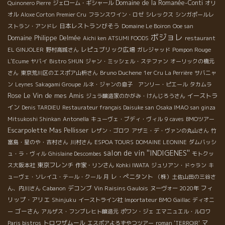
Domaine de la Romanée-Conti
Quinonero Pierre
ジェローム・ギシャール
オリ
オル
Aloxe Corton Premier Cru
フランスワイン・ロゼ
シレックス
シンガポールレ
日本レストランびそう
ストラン・アンドレ
Domaine Le Boiron
Ooe san
ボジョレ
Domaine Philippe Delmée
Aichi ken ATSUMI FOODS
restaurant
レピュブリック広場
Pompon Rouge
EL GINJOLER
野村高城さん
ガレジャッド
L'Ecume
ヤバイ
Bistro SHUN
ジャン・ミッシェル・ステファン
オーリックの橋元
Bruno Duchene
さん
東京荒川区のエスポア山枡さん
1er Cru La Perrière
サバニャ
ン
Leynes
Sakagami Groupe
ルネ・ジャンの息子 アンリー・ピエール
タカムラ
Le Vin de mes Amis
Rose
イーストラ
ジュラ醸造家のかがみ・けんじろうさん
イン
Denis TARDIEU
Restaurateur français Daisuke san
Osaka IMAO san
ginza
Mitsukoshi Shinkan
Antonella
キューヴェ・ブディ・ヴィル
9 caves
BMOツアー
Escarpolette
Mas Pellisser
レザン・ゴロワ
アザミ・デ・ヴァンの丸山さん
竹
富島・星のや・吉村さん
川村さん
ESPOA TOURS
DOMAINE LEONINE
ダムバッシ
salon de vin ''INDIGENES''
ュ・ラ・ヴィル
Ghislaine Descombes
モトクッ
東京フレンチ
ス大阪本社
作家・リンさん
Kohki IWATA
ジュリアン・ドゥラン
キ
レ・ぺニタント
ューヴェ・ソレイユ・テール・クール
月
（株）土佐山田の三谷さ
デコンブ
Vin Raisins Gaulois
フィ
ん、内川さん
Cabanon
ヌーヴォー 2020年
リップ・アリエ
Shinjuku
イーストライン社
Importateur BMO
Gaillac
ディオニ
ゴーさん
ー
アルザス・フンブレヒト醸造元
ポワン・ジェ
エマニュエル・ルロワ
トロワザムール
マ
Paris bistros
エスポアよろずやつツアー
roman 'TERROIR'