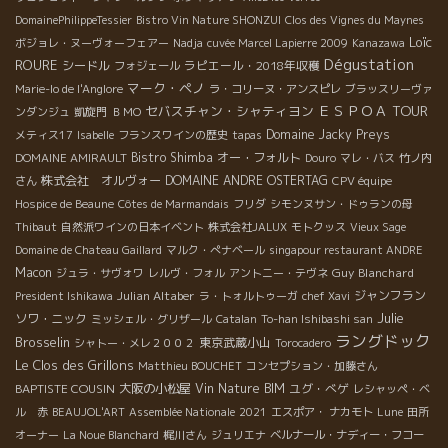
DomainePhilippeTessier
Bistro Vin Nature SHONZUI
Clos des Vignes du Maynes
Loïc
ボジョレ・ヌーヴォーフェアー
Nadja
cuvée Marcel Lapierre 2009
Kanazawa
Dégustation
ROURE
シードル
ラピエール・2018年収穫
フォジェール
マーク・ペノ
Marie-lo de l'Anglore
ラ・コリーヌ・アンスピレ
ブラッスリーヴァ
ＥＳＰＯＡ TOUR
セバスチャン・シャティヨン
ンダンジュ
凱旋門
ＢＭО
Domaine Jacky Preys
メティス17
Isabelle
フランスワインの歴史
tapas
Bistro Shimba
オー・フォルト
DOMAINE AMIRAULT
Douro
マレ・バス
竹ノ内
株式会社 オルヴォー
DOMAINE ANDRE OSTERTAG
さん
CPV équipe
Hospice de Beaune
Côtes de Marmandais
フリダ
シモンヌサン・ドゥランの母
Thibaut
自然派ワインの日本イベント
株式会社JALUX
モトクッス
Vieux Sage
Domaine de Chateau Gaillard
マルク・ぺナベール
singapour restaurant ANDRE
Macon
Guy Blanchard
ジュラ・サヴォワ
レルヴ・フォル
アントニー・テヴネ
Julian Altaber
ジャンフラン
President Ishikawa
ラ・トォルトゥーガ
chef Xavi
Julie
ソワ・ニック
ミッシェル・グリザール
Catalan
To-han Ishibashi san
ラングドック
Brosselin
東京武蔵小山
シャトー・メレ２００２
Torocadero
Le Clos des Grillons
Matthieu BOUCHET
コンセプション・加藤さん
BAPTISTE COUSIN
大阪の小松屋
Vin Nature BIM
ユグ・べゲ
レシャッペ・ベ
ル 赤
BEAUJOL'ART
Assemblée Nationale
2021
エスポア・ ナカモト
Lune
田所
オーナー
La Noue Blanchard
梶川さん
ジュリエナ
ベルナール・ナディー・フコー