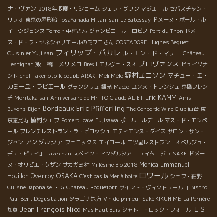
ナ・ヴァン
2018年収穫・リショーム
シェフ・グワン
マジエール
セバスチャン・
リフォ
東京の屋形船
TosaYamada Mitani san
Le Batossay
ドメーヌ・ポール・ル
イ・ウジェンヌ
Terroir
中村さん
ジャンピエール・ロビノ
Port du Thon
ドメー
Hughes Beguet
ヌ・ド・ラ・セネシャリエールのミワコさん
COSTADORE
フィリップ・パカレ
ル・モン・ド・マリー
Cuisinier Yuji san
Château
プロヴァンス
飯田橋 メリメロ
Lestignac
Bresil
エルヴェ・スオ
ビュイソナ
野村ユニソン
Méli Mélo
マチュー・エ・
ント
chef Takemoto
le couple ARAKI
カミーユ・ラピエール
グランクリュ
観光
Macéo
ユンヌ・トランシュ
京橋フレン
Eric KAMM
チ
Moritaka san
Anniversaire de Mr ITO
Claude ALIET
Amis
Bordeaux
Eric Pfifferling
Buvons
Dijon
The Concorde Wine Club
仙台
東
植村シェフ
京恵比寿
Pomerol
cave
Fujisawa
ポール・ルデール
マス・ド・モンペ
ール
フレンチレストラン・ラ・ピヨッシュ
エティエンヌ・ダイス
サロン・サン・
アンダルシア
ジャン
フェニックス
エイロール
三ツ星レストラン「オベルジュ・
デュ・ピュイ」
Take chan
スペイン・アンダルシア
ニュイタージュ
SAKE
ドメー
Monica
Emmanuel
ヌ・オリビエ・クザン
サカガミ社
Millésime Bio 2018
ロワール
OSAKA
Houillon Overnoy
C'est pas la Mer à boire
シェフ・紺野
Bistro
Cuiisne Japonaise
・ G
Château Roquefort
サイント・ヴィクトワール山
Paul Bert Dégustation
タラゴナ地方
Vin de primeur
Saké KIKUHIME
La Perrière
Jean François Nicq
ＥＳ
加賀
Mas Haut Buis
シャトー・ロック・フォール