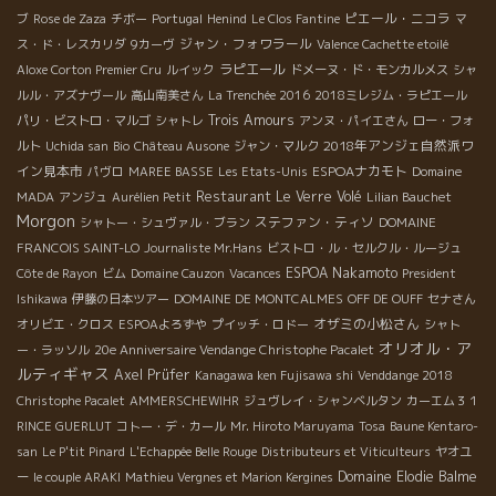
ピエール・ニコラ
ブ
Rose de Zaza
チボー
Portugal
Henind
Le Clos Fantine
マ
ジャン・フォワラール
ス・ド・レスカリダ
9カーヴ
Valence Cachette etoilé
ラピエール
Aloxe Corton Premier Cru
ルイック
ドメーヌ・ド・モンカルメス
シャ
ルル・アズナヴール
高山南美さん
La Trenchée 2016
2018ミレジム・ラピエール
Trois Amours
パリ・ビストロ・マルゴ
シャトレ
アンヌ・パイエさん
ロー・フォ
2018年アンジェ自然派ワ
ルト
Uchida san
Bio
Château Ausone
ジャン・マルク
イン見本市
ESPOAナカモト
パヴロ
MAREE BASSE
Les Etats-Unis
Domaine
Restaurant Le Verre Volé
MADA
アンジュ
Aurélien Petit
Lilian Bauchet
Morgon
ステファン・ティソ
シャトー・シュヴァル・ブラン
DOMAINE
FRANCOIS SAINT-LO
Journaliste Mr.Hans
ビストロ・ル・セルクル・ルージュ
ESPOA Nakamoto
Côte de Rayon
ビム
Domaine Cauzon
Vacances
President
Ishikawa
伊藤の日本ツアー
DOMAINE DE MONTCALMES
OFF DE OUFF
セナさん
オザミの小松さん
オリビエ・クロス
ESPOAよろずや
プイッチ・ロドー
シャト
オリオル・ア
ー・ラッソル
20e Anniversaire Vendange Christophe Pacalet
ルティギャス
Axel Prüfer
Kanagawa ken Fujisawa shi
Venddange 2018
Christophe Pacalet
AMMERSCHEWIHR
ジュヴレイ・シャンベルタン
カーエム３１
RINCE GUERLUT
コトー・デ・カール
Mr. Hiroto Maruyama
Tosa
Baune Kentaro-
san
Le P'tit Pinard
L'Echappée Belle Rouge
Distributeurs et Viticulteurs
ヤオユ
Domaine Elodie Balme
ー
le couple ARAKI
Mathieu Vergnes et Marion Kergines