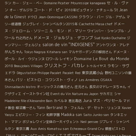
セ・ル・ヴァ
ラン
カー・ジェー・ベー
Domaine Picatier
Mouressipe
kanagawa
ン
コート・ド・ピィ
St Jean
オー・ザルジラ
2018年ビュヴォン・ナチュール
de la Ginest
クラウン・バー
ドウロ
Jean-Dominique CASSINI
ジル・アザム
マ
ドメー
リー修道僧
ジュヴレイ・シャンベルタン2015年
Cachette Masa chef
ヌ・ジェローム・ソリーニ
ル・モン・ド・マリー
ワインバー・シャンブル・ノ
ドメーヌ・ジョルジュ・デコンブ
Sud
ワール
竹之内さん
Kyoko Duchaîne
ジ
salon de vin ''INDIGENES''
ャンマリー・ヴェルジェ
アントワンヌ・アレナ
がんちゃん
Tokyo Nagoya
Kitahara san
マルヤガーデンズの柳田さん
ドメーヌ・
Domaine Le Bout du Monde
ポール・ルイ・ウジェンヌ
ロワ−ル
レイモン
クリストフ・パカレ
ラモン・サヴ
2018 Beaujolais Villages
トゥルイヤス
ェドラ
東京武蔵小山
Dégustation Philippe Pacalet
Pacalet
Red
野村ユニソンの藤
パリ・ビストロ・コワンスト・ヴィノ
木さん
Les Armières
OSAKA
Shinsaibashi bistro
オーリックスの橋元さん
庄元さん
長女のマドレーヌちゃん
イ
クザヴィエ
イーストライン社
Event du Vin Nature au Japon
サカガミ
シャ
Jura
マス・ぺリセール
Madeleine fille d'Alexandre Bain
カベルネ
恵比寿店
マド
Yann Bertrand
ナ教会
柳沼憲一さん
ラ・フェルム・デ・セット・リュンヌ
Xavier
Madoka san
Yaoyu
エピスリー・フィン
和飲学園
Saito Junko san
タンキエッ
ト・ママン
ボジョレワイン全体の一大イヴェント
Neil
pensee
ジブレイ・シャンベ
Aux Amis Komatsu san
ルタン
東京三鷹
Echezeaux Grand Cru
銀座ビストロ
エスポアグループ
「PAUL」
ジャンピエール・ロビノ
Taipei Kato san
La Revue