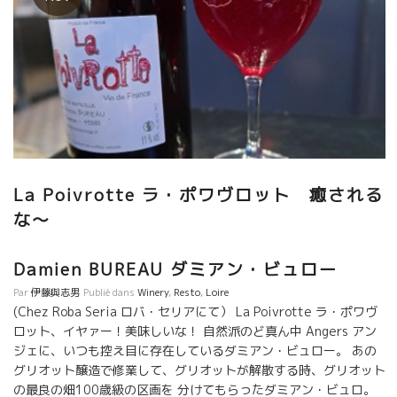
La Poivrotte ラ・ポワヴロット 癒される
な～
Damien BUREAU ダミアン・ビュロー
Par
伊藤與志男
Publié dans
Winery
,
Resto
,
Loire
(Chez Roba Seria ロバ・セリアにて） La Poivrotte ラ・ポワヴ
ロット、イヤァー！美味しいな！ 自然派のど真ん中 Angers アン
ジェに、いつも控え目に存在しているダミアン・ビュロー。 あの
グリオット醸造で修業して、グリオットが解散する時、グリオット
の最良の畑100歳級の区画を 分けてもらったダミアン・ビュロ。