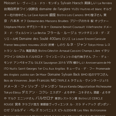
Moisset
Sylvain Hoesch
美味しい
レ・ヴィーニュ・ドゥ・モンギュ
La Perrière
domaine de l'anglore
台湾自然派ワイン試飲会
YUZU
Huitres et blanc
オルヴ
銀座
Bistro Les Canons
東
ォー社の田中さん
La Cave Apicole
BMO聖子さん
京・六本木
オフ
Domaine des Maisons Brulées
ブジーグのカキ
桜
オリヴァー
Stéphane Morin
オザミトーキョー
Domaine Benoit Courault
Villefranche
ドメー
フラール・ルージュ
ヌ・ド・ヴェルシャン
La Bestia
サンテチエンヌ・デ・ズ
Domaine des Soulié 400ans
リエール村
ロリエ
La Louce
Encore Canicule
ルネ・ジャン
France
beaujolais nouveau 2020
炭焼・しのり
Tokyo Hiroo
レス
トラン
ルーブル
萬屋酒店
Bistro Célestin
Arnaud Cassini
Champs Libre
イタリ
アワイン
GINZA 6
バルセロナ・ワインエージェントの佐竹裕子さん
ブー・デュ・
VIN
モンド
アンペキャブル
SILEX Sauvignon 2016
懐かしい
Anniversaire de Mr
ITO
Nuits Saint Georges 1er Cru Aux Argillas
キューヴェ・デ・フー
Promenade
Domaine Sylvain Bock
des Anglais
yukiko san
De Moor
BMO 社のマサコさん
Jean-Francois NIQ
Bois de Vincennes
TRIPLE A
タヴェル・ヴァンタージュ15
ドメーヌ・フィリップ・ジャンボン
Tokyo Kanda Dégustation Richeaume
ダミアン・コクレ
Tokyo Ebisu
エスポア・よろずや・ユキ子さん
酒屋・よろず
バルセロナ
や
マルク
エニンドさん
東京レストラン業
Bistro LE CERCLE
宮本
ROUGE
タラゴナ地方
東銀座ヴィヴィエンヌ
ル・スラ
ディアック
ポンポン・
ジョルディ・ペレズ
ロゼ
カンパニェス
ピトル2004年
Les filles
Bistronomie