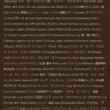
ジュリ・ブロスラン
aux
Roppongi
マス・ロー
Marseille
ビストロ「俊」
Amis des Vins
Rose
Tan san
Takahashi san
オーリックの橋元さん
CHICS
南
美味しい～～！
ヴィヴィアン・
仏モンペイル
Sete
トーハン酒販ツアー
Nuitage
エメルスダール
Atsumi Foods Mori san
Paris bistro Chateaubriand
Paris
Les Affranchis
Olivier de Nice
bistro SAGAN
大江さん
Si nous parlions
Julien Altaber
Julien Mareschal
Carignan
Gerard
canicule 2018
ブレゼ11
St Chinian
London tasting RAW 2018
Domaine Patte Loup
鏡 健二郎さん
Château Lagairre
vin du sabre
Shizuoka Japon
Domaine Etienne et Sébastien
Riffault
プロヴォッケ
フィリップ・デルメ
マチュとマリオン
ラ・カーブ・アピコ
OSAKA
Philippe
ル
クリスト・パカレ
L'Echappee belle rosé
レ・ザルミエール
Maffre
ワインカヴィスト・ロックス・オフ
Grand Cru
Kevin Descombe
Penedès
レストラン・ヨットクラブ
八丈島
豊中
Rosé Lundi
ミッシェル
Matheus
豊通食料
株式会社
リョウさん
Matthieu BOUCHET
ビストロノミ
Millesime 2017
キューヴ
ェ・ル・ラン・デュ・メルル
東京・江東区大島
Bistro SHUN
ポール・ルイ・ウジ
ェンヌ
Chéna
Sancerre
OFF
シェフ・ジェローム・ジェグル
伊藤さん
ピレネ山脈
PEOPLE
パリのビストロ
サイント・ヴィクトワール山
北アルデッシュ
Matsuo
Chef et sa femme
アンジェ自然派ワイン見本市・
オザミ・デ・ヴァン 銀座
石田シェフ
La
Bistro Bar à vin UGUISU
メドック・グランヴァン
ル・セクスタン
Alexandre Bain
Ferme des Sept Lunes
アクセル・プ
シェフ・菊池
Iode
リュファー
Seiya
レストラン「シャトーブリアン」
ザ・コンコルド・ワイン・クラ