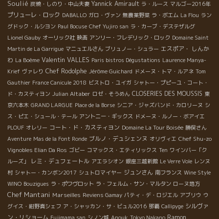
Soulié
Yannick Amirault
炭焼・しのり・中山夫妻
ラ・ルース
マルゴー2016年
プリューレ・ロック
DABALLO
ガロ・ヴァン
無農薬野菜
ラ・ボエム
La Flou
ラン
グドック・ルシヨン
Paul Bocuse
Chef Yujiro san
ラ・カーブ・デステザルグ
Lionel Gauby
オーリック社
映画
アンリー・フレデリック・ロック
Domaine Saint
エスポア・ しんか
Martin de La Garrigue
マニュエルさん
ブリュノー・シュラー
Valentin VALLES
わ
La Boème
Paris bistros Dégustations
Laurence Manya-
Chef Rodolphe
Krief
ヴァレり
Jérôme Guichard
ドメーヌ・トマ・ルアネ
Tom
Gauthier
France Canicule 2018
ビストロ・ユイガ
シャトー・プピーユ・コート・
Julian Altaber
CLOSERIES DES MOUSSIS
ド・カスティヨン
ロゼ・そうめん
東
京六本木
GRAND LARGUE
Place de la Borse
シニア・ジャズバンド・カロリーヌ
シ
ス・ピエ・シュール・テール
アントニー・ギックス
ドメーヌ・ルノー・ボアイエ
コート・ド・カスティヨン
PLOUF
オレリー
Domaine La Tour Boisée
勝俣さん
ブルノ・デュシェンヌ
Chef Shu-zo
Aventure
Mas de la Font Ronde
オリヴィエ
Vignobles Elian Da Ros
ゴビー
コマックス・エティリックス
Ten
ワインバー「ク
レミ・デュフェートル
ルーズ」
アエラシオン
銀座三越新館
Le Verre Vole
レンヌ
ジュンさん
村
シャトー・カンボン2017
シュトロマイヤー
南フランス
Wine Style
WINO
Bouzigues
ラ・ポワヴロット
ラ・フェルム・サン・マルタン
ローヌ地方
Chef Mantani
Marseilles
Reviens Gamay
パティ・デ・ロジエル
アブリウ
ウ
シルヴァ
グイス・紺野真シェフ
ア・シャッカン・サ・ビュル2016
那覇
Callipyge
ン・リショーム
Ramon
Fujimama san
シノン城
Anouk
Tokyo Nakano