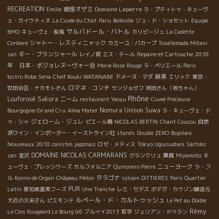
RECREATION
銀座オザミ
Domaine Lapierre
Emilie
ラ・プティトゥ・キューヴ
ェ・カイウティヌ
La Cuvée du Chat
Paris Belleville
ジュ・ド・ショセット
Equipe
サルバドール・バトル
BMO
キューヴェ・桜島
カリピージュ
La Cadette
シャトー・レスティニャック
Corbiere
カミーユ・バカーブ
TosaYamada Mitani
ギー・ブランシャール
2018
san
レイノ君
ミス・テール
Repaire et Cartouche
年 日本・ボジョレヌーヴォー会
Marie Rose
Rouge
ラ・ペリエール
Paris
Chef Kouki WATANABE
麻美
bistro Roba Seria
ドメーヌ・マダ
エリック
東京・
ロマネ・コンチ
世田谷区・ナカモトさん
サンジョゼフ
岩田さん（岩ちゃん）
Rhône
Louforosé
Sakura
ニーム
restaurant Yaoyu
Cuveé Précieuse
Bourgogne Grand Cru
Nomura Unison Suwa
Alma Mater
ラ・キューヴェ・ド
ジェローム・ジュレ
ゥ・シャ
ピエール橋
NICOLAS BERTIN
Chant Coucou
自然
Bojolais
派ワイン・インポーター・イーストライン社
stands
Double ZERO
Nouveaux 2018
Tokyo Uguisudani
cavistes japonais
ロゼ・メティス
Sachiko
DOMAINE NICOLAS CARMARANS
san
金沢
グランクリュ
貴腐
Miyamoto
キ
ニューヨーク
ューヴェ・プレッシウーズ
カルフォルニア
Quinonero Pierre
ラ・フ
タラゴナ
ル
Konno de Organ
Châpeau Melon
sylvain DITTIERES
Paris Quartier
PUR
Latin
愛知県渥美フーズ
Une Tranche
レミ・セデス
ボデガ・カウゾン醸造元
ルペール・ド・カルトゥッシュ
大近の久米さん
ピエモンテ
Le Pet au Diable
Rémy
Le Clos Rougeard Le Bourg 96
ブルイイ2013
哲学
ジュリアン・ドゥラン