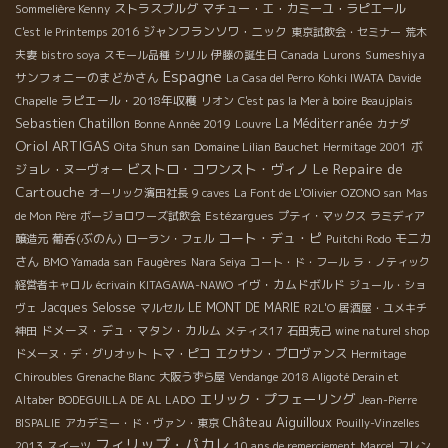
ストラスブルグ
マチュー・エ・カミーユ・ラピエール
Sommelière Kenny
ジャンフランソワ・ニック
C'est le Printemps 2016
東京試飲会・セミナー
荒木
Sumeshiya
夫妻
bistro soya
スモール品種
シリル
伊藤の誕生日
Canada
Lurons
Espagne
サンフォニーのまどかさん
La Casa del Perro
Kohki IWATA
Davide
ラピエール・2018年収穫
Chapelle
リオン
C'est pas la Mer à boire
Beaujplais
Sebastien Chatillon
La Méditerranée
Bonne Année 2019
Louvre
カナダ
Oriol ARTIGAS
ボ
Oita Shun san
Domaine Lilian Bauchet
Hermitage 2001
Le Repaire de
ビストロ・コワンスト・ヴィノ
ジョレ・ヌーヴォー
Cartouche
オーリック濱田社長
9 caves
La Font de L'Olivier
OZONO san
Mas
de Mon Père
ボージョロワーズ試飲会
Estézargues
プティ・マックス
ラミディア
コート・デュ・ピ
葡呑(ぶのん)
モニカ
醸造元
ローラン・フェル
Puitchi Rodo
さん
BMO Yamada san
Faugères
Nara Seiya
コート・ド・フール
ラ・ノティック
イヴ・カムドボルド
経営者キャロル
écrivain KITAGAWA-NAWO
ジュール・ショ
Jacques Selosse
LE MONT DE MARIE
ヴェ
マルセル
R2L'O
居酒屋・ユメキチ
ドメーヌ・デュ・マタン・カルム
神田
メティス17
石田克己
wine naturel shop
トマ・ピコ
エクサン・プロヴァンス
ドメーヌ・デ・グリオット
Hermitage
Chiroubles
Grenache Blanc
大阪うずら屋
Vendange 2018 Aligoté Derain et
エリック・プフェーリング
Altaber
BODEGUILLA DE AL LADO
Jean-Pierre
Château Aiguilloux
BISPALIE
アカデミー・ド・ヴァン・東京
Pouilly-Vinzelles
フィリップ・パカレ
2013
スイーツ
10 ans de remerciement
Marcel
フレン