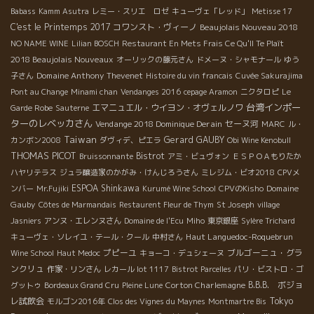
Babass
Kamm Asutra
レミー・スリエ ロゼ
キューヴェ「レッド」
Metisse 17
C'est le Printemps 2017
コワンスト・ヴィーノ
Beaujolais Nouveau 2018
NO NAME WINE
Lilian BOSCH
Restaurant En Mets Frais Ce Qu'Il Te Plaît
2018 Beaujolais Nouveaux
オーリックの藤元さん
ドメーヌ・シャモナール
ゆう
Domaine Anthony Thevenet
子さん
Histoire du vin francais
Cuvée Sakurajima
Pont au Change
Minami chan
Vendanges 2016
cepage Aramon
ニクタロピ
Le
台湾インポー
エマニュエル・ウイヨン・オヴェルノワ
Garde Robe
Sauterne
ターのレベッカさん
Vendange 2018 Dominique Derain
セーヌ河
MARC
ル・
Taiwan
Gerard GAUBY
カンボン2008
ダヴィデ、ピエラ
Obi Wine Kenobull
THOMAS PICOT
Bistrot
Bruissonnante
アミ・ビュヴォン
ＥＳＰＯＡもりたか
ハヤリテラス
ジュラ醸造家のかがみ・けんじろうさん
ミレジム・ビオ2018
CPVメ
ESPOA Shinkawa
Domaine
ンバー
Mr.Fujiki
Kurumé Wine School
CPVのKisho
Gauby
Côtes de Marmandais
Restaurent Fleur de Thym
St Joseph
village
Jasniers
アンヌ・エレンヌさん
Domaine de l'Ecu
Miho
東京銀座
Sylère Trichard
Haut Languedoc-Roquebrun
キューヴェ・ソレイユ・テール・クール
中村さん
プピーユ
ブルゴーニュ・グラ
Wine School
Haut Medoc
キョーコ・デュシェーヌ
ンクリュ
作家・リンさん
レカール lot 1117
Bistrot Parcelles
パリ・ビストロ・ゴ
Corton Charlemagne
B.B.B. ボジョ
グットゥ
Bordeaux Grand Cru
Pleine Lune
レ試飲会
Tokyo
モルゴン2016年
Clos des Vignes du Maynes
Montmartre Bis