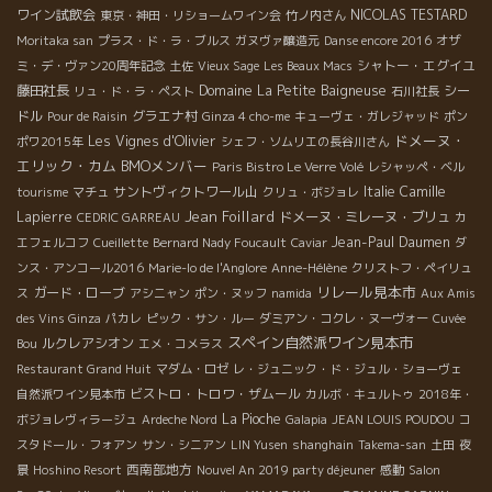
ワイン試飲会
NICOLAS TESTARD
東京・神田・リショームワイン会
竹ノ内さん
Moritaka san
プラス・ド・ラ・ブルス
ガヌヴァ醸造元
Danse encore 2016
オザ
シャトー・エグイユ
ミ・デ・ヴァン20周年記念
土佐
Vieux Sage
Les Beaux Macs
藤田社長
Domaine La Petite Baigneuse
シー
リュ・ド・ラ・ペスト
石川社長
ドル
グラエナ村
Pour de Raisin
Ginza 4 cho-me
キューヴェ・ガレジャッド
ポン
ドメーヌ・
Les Vignes d'Olivier
ポワ2015年
シェフ・ソムリエの長谷川さん
エリック・カム
BMOメンバー
Paris Bistro Le Verre Volé
レシャッペ・ベル
サントヴィクトワール山
Italie
Camille
tourisme
マチュ
クリュ・ボジョレ
Jean Foillard
Lapierre
ドメーヌ・ミレーヌ・ブリュ
CEDRIC GARREAU
カ
Jean-Paul Daumen
エフェルコフ
Cueillette
Bernard Nady Foucault
Caviar
ダ
ンス・アンコール2016
Marie-lo de l'Anglore
Anne-Hélène
クリストフ・ペイリュ
リレール見本市
ガード・ローブ
ス
アシニャン
ポン・ヌッフ
namida
Aux Amis
des Vins Ginza
パカレ
ピック・サン・ルー
ダミアン・コクレ・ヌーヴォー
Cuvée
スペイン自然派ワイン見本市
ルクレアシオン
Bou
エメ・コメラス
Restaurant Grand Huit
マダム・ロゼ
レ・ジュニック・ド・ジュル・ショーヴェ
ビストロ・トロワ・ザムール
自然派ワイン見本市
カルボ・キュルトゥ
2018年・
La Pioche
ボジョレヴィラージュ
Ardeche Nord
Galapia
JEAN LOUIS POUDOU
コ
スタドール・フォアン
サン・シニアン
LIN Yusen
shanghain
Takema-san
土田
夜
西南部地方
景
Hoshino Resort
Nouvel An 2019 party déjeuner
感動
Salon