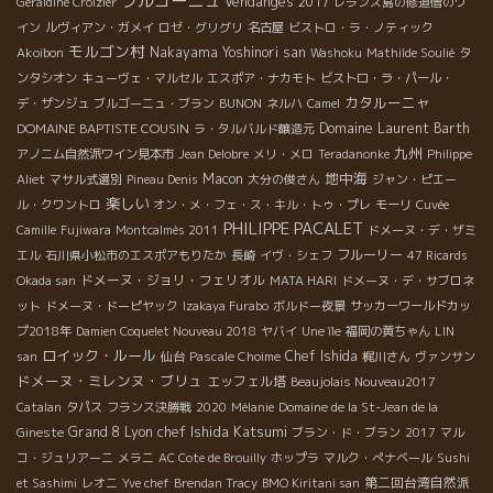
ブルゴーニュ
Vendanges 2017
Géraldine Croizier
レランス島の修道僧のワ
イン
ルヴィアン・ガメイ
ロゼ・グリグリ
名古屋
ビストロ・ラ・ノティック
モルゴン村
Nakayama Yoshinori san
Akoibon
Washoku
Mathilde Soulié
タ
ンタシオン
キューヴェ・マルセル
エスポア・ナカモト
ビストロ・ラ・パール・
カタルーニャ
デ・ザンジュ
ブルゴーニュ・ブラン
BUNON
ネルハ
Camel
DOMAINE BAPTISTE COUSIN
Domaine Laurent Barth
ラ・タルバルド醸造元
九州
アノニム自然派ワイン見本市
Jean Delobre
メリ・メロ
Teradanonke
Philippe
地中海
Macon
Aliet
マサル式選別
Pineau Denis
大分の俊さん
ジャン・ピエー
楽しい
ル・クワントロ
オン・メ・フェ・ス・キル・トゥ・プレ
モーリ
Cuvée
PHILIPPE PACALET
Camille
Fujiwara
Montcalmès 2011
ドメーヌ・デ・ザミ
フルーリー
エル
石川県小松市のエスポアもりたか
長崎
イヴ・シェフ
47 Ricards
ドメーヌ・ジョリ・フェリオル
Okada san
MATA HARI
ドメーヌ・デ・サブロネ
ット
ドメーヌ・ドーピヤック
Izakaya Furabo
ボルドー夜景
サッカーワールドカッ
プ2018年
Damien Coquelet Nouveau 2018
ヤバイ
Une île
福岡の黄ちゃん
LIN
ロイック・ルール
Chef Ishida
san
仙台
Pascale Choime
梶川さん
ヴァンサン
ドメーヌ・ミレンヌ・ブリュ
エッフェル塔
Beaujolais Nouveau2017
Catalan
タパス
フランス決勝戦
2020
Mélanie
Domaine de la St-Jean de la
Lyon chef Ishida Katsumi
Grand 8
Gineste
ブラン・ド・ブラン
2017
マル
コ・ジュリアーニ
メラニ
AC Cote de Brouilly
ホップラ
マルク・ぺナベール
Sushi
第二回台湾自然派
et Sashimi
レオニ
Yve chef
Brendan Tracy
BMO Kiritani san