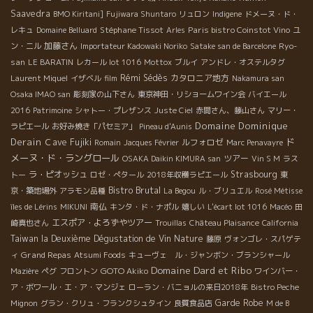
Saavedra
BMO Kiritani]
Fujiwara Shuntaro
リュロン
Indigene
ドメーヌ・ド・
Stéphane Tissot
Paris bistro Coinstot Vino
レキュ
Domaine Belluard
Arles
ユ
加藤さん
Ryo-
ン・ニル
Importateur Kadowaki Noriko
Satake san de Barcelone
san
LE BARATIN
レカール lot 1016
Mottox
ブルイ
アンドレ・オステルタグ
Rémi Sédès
カタロニア地方
Laurent Miquel
イザベル
film
Nakamura san
Osaka IMAO san
彫刻家の山下さん
東京神田・リショームワイン会
バイエール
2016
Patrimoine
シャトー・プレザンス
Juste Ciel
赤間さん、藤山さん
マリー・
Domaine Dominique
ラピエール
お好み焼き「パセミア」
Pineau d'Aunis
Derain
ド
Ｃave Fujiki
ルフォロゼ
Romain
Jacques Février
Marc Penavayre
メーヌ・ド・ラングロール
ツアー
OSAKA Daikin KIMURA san
Vin S M
ラス
ラ・ピオッシュ
Strasbourg
トー
ロゼ・ぺタール
2018年収穫ラピエール
東
Bistro Brutal
京・築地場外
アラモン品種
La Begou
ル・ブリュエル
Rosé Métisse
南仏
îles de Lérins
MIKUNI
キンタ・ド・ナポル
嬉しい
L'écart lot 1016
Macéo
田
エスポア・よろずやツアー
崎真也さん
Trouillas
Château Plaisance
California
Taiwan la Deuxième Dégustation de Vin Nature
藤原
ヴォンゴレ・スパゲテ
Grand Repas
ィ
Atsumi Foods
キューヴェ ル・ジャンボン・ブランシャール
Domaine Dard et Ribo
GOTO Akiko
Mazière
ペグ
フロントン
ワインバー・
ア・ボワール・エ・ア・マンジェ
ローラン・バニョルの来日2018年
Bistro Peche
Garde Robe
Mignon
グラン・クリュ・フランクシュタイン
良質食品店
M de B