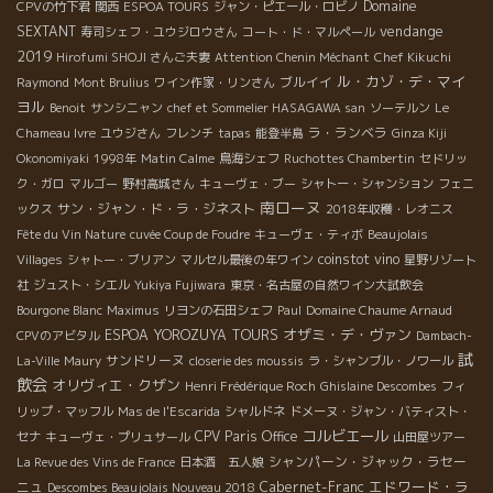
Domaine
CPVの竹下君
関西
ESPOA TOURS
ジャン・ピエール・ロビノ
vendange
SEXTANT
寿司シェフ・ユウジロウさん
コート・ド・マルペール
2019
Hirofumi SHOJI さんご夫妻
Attention Chenin Méchant
Chef Kikuchi
ル・カゾ・デ・マイ
ブルイイ
Raymond
Mont Brulius
ワイン作家・リンさん
ヨル
Benoit
サンシニャン
chef et Sommelier HASAGAWA san
ソーテルン
Le
ラ・ランベラ
Chameau Ivre
ユウジさん
フレンチ
tapas
能登半島
Ginza Kiji
Okonomiyaki
1998年
Matin Calme
鳥海シェフ
Ruchottes Chambertin
セドリッ
ク・ガロ
マルゴー
野村高城さん
キューヴェ・ブー
シャトー・シャンション
フェニ
南ローヌ
サン・ジャン・ド・ラ・ジネスト
ックス
2018年収穫・レオニス
Fête du Vin Nature
cuvée Coup de Foudre
キューヴェ・ティボ
Beaujolais
coinstot vino
Villages
シャトー・ブリアン
マルセル最後の年ワイン
星野リゾート
社
ジュスト・シエル
Yukiya Fujiwara
東京・名古屋の自然ワイン大試飲会
Bourgone Blanc
Maximus
リヨンの石田シェフ
Paul
Domaine Chaume Arnaud
オザミ・デ・ヴァン
ESPOA YOROZUYA TOURS
CPVのアビタル
Dambach-
試
サンドリーヌ
La-Ville
Maury
closerie des moussis
ラ・シャンブル・ノワール
飲会
オリヴィエ・クザン
Henri Frédérique Roch
Ghislaine Descombes
フィ
リップ・マッフル
Mas de l'Escarida
シャルドネ
ドメーヌ・ジャン・バティスト・
コルビエール
CPV Paris Office
セナ
キューヴェ・プリュサール
山田屋ツアー
シャンパーン・ジャック・ラセー
La Revue des Vins de France
日本酒 五人娘
エドワード・ラ
ニュ
Cabernet-Franc
Descombes Beaujolais Nouveau 2018