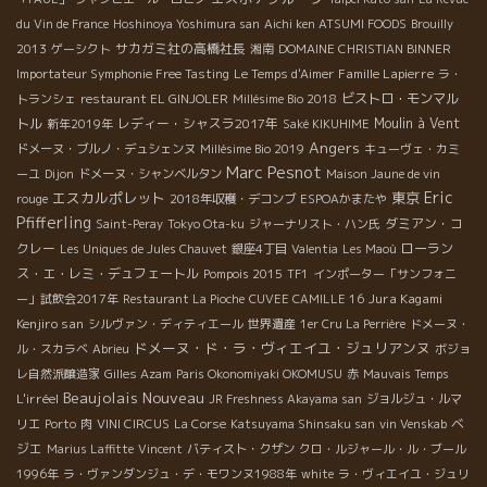
du Vin de France
Hoshinoya Yoshimura san
Aichi ken ATSUMI FOODS
Brouilly
サカガミ社の高橋社長
2013
ゲーシクト
湘南
DOMAINE CHRISTIAN BINNER
Famille Lapierre
Importateur Symphonie Free Tasting
Le Temps d'Aimer
ラ・
ビストロ・モンマル
トランシェ
restaurant EL GINJOLER
Millésime Bio 2018
トル
レディー・シャスラ2017年
Moulin à Vent
新年2019年
Saké KIKUHIME
Angers
ドメーヌ・ブルノ・デュシェンヌ
Millésime Bio 2019
キューヴェ・カミ
Marc Pesnot
ーユ
Dijon
ドメーヌ・シャンベルタン
Maison Jaune de vin
Eric
エスカルポレット
東京
rouge
2018年収穫・デコンブ
ESPOAかまたや
Pfifferling
ダミアン・コ
Saint-Peray
Tokyo Ota-ku
ジャーナリスト・ハン氏
クレー
ローラン
Les Uniques de Jules Chauvet
銀座4丁目
Valentia
Les Maoù
ス・エ・レミ・デュフェートル
Pompois 2015
TF1
インポーター「サンフォニ
Jura Kagami
ー」試飲会2017年
Restaurant La Pioche
CUVEE CAMILLE 16
Kenjiro san
シルヴァン・ディティエール
世界遺産
1er Cru La Perrière
ドメーヌ・
ドメーヌ・ド・ラ・ヴィエイユ・ジュリアンヌ
ル・スカラベ
Abrieu
ボジョ
レ自然派醸造家
Gilles Azam
Paris Okonomiyaki OKOMUSU
赤
Mauvais Temps
Beaujolais Nouveau
L'irréel
JR Freshness Akayama san
ジョルジュ・ルマ
ベ
リエ
Porto
肉
VINI CIRCUS
La Corse
Katsuyama Shinsaku san
vin Venskab
ジエ
Marius Laffitte
Vincent
バティスト・クザン
クロ・ルジャール・ル・ブール
1996年
ラ・ヴァンダンジュ・デ・モワンヌ1988年
white
ラ・ヴィエイユ・ジュリ