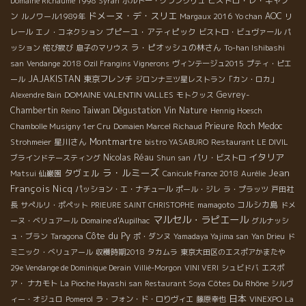
ビストロ・レ・キャノ
Domaine Richaume 1998 Syrah
ボルドー・グランクリュ
ドメーヌ・デ・スリエ
ン
AOC
ルノワール1989年
Margaux 2016
Yo chan
リ
プピーユ・アティピック
レール
エノ・コネクション
ビストロ・ビュヴァール
パ
ラ・ピオッシュの林さん
ッション
侘び寂び
息子のマリウス
To-han Ishibashi
san
Vendange 2018
Ozil Frangins Vignerons
ヴィンテージュ2015
プティ・ピエ
JAJAKISTAN
東京フレンチ
ール
ジロンナ三ツ星レストラン「カン・ロカ」
DOMAINE VALENTIN VALLES
Gevrey-
Alexendre Bain
モトクッス
Chambertin
Taiwan Dégustation Vin Nature
Reino
Hennig Hoesch
Prieure Roch
Medoc
Chambolle Musigny 1er Cru
Domaien Marcel Richaud
Montmartre
星川さん
Strohmeier
bistro YASABURO
Restaurant LE DIVIL
イタリア
Nicolas Réau
ブラインドテースティング
Shun san
パリ・ビストロ
ラ・ルミーズ
タヴェル
Jean
Matsui
仙巌園
Canicule France 2018
Aurélie
François Nicq
パッション・エ・ナチュール
ポール・ジレ
ラ・プラッツ
戸田社
コルシカ島
長
サぺルリ・ポペット
PRIEURE SAINT CHRISTOPHE
mamagoto
ドメ
マルセル・ラピエール
ーヌ・ベリュアール
Domaine d'Aupilhac
グルナッシ
Côte du Py
ュ・ブラン
Taragona
ポ・ダンヌ
Yamadaya Yajima san
Yan Drieu
ド
ミニック・べリュアール
収穫時期2018
タカムラ
東京大田区のエスポアかまたや
29e Vendange de Dominique Derain
Villié-Morgon
VINI VERI
シュビドバ
エスポ
Côtes Du Rhône
ア・ ナカモト
La Pioche Hayashi san
Restaurant Soya
シルヴ
日本
ィー・オジュロ
Pomerol
ラ・フォン・ド・ロりヴィエ
藤原幸也
VINEXPO
La