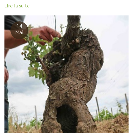
いつもニコニコして、モクモクと働くダイミアン。 ダミアンのそ
Lire la suite
の性格に似ている。どこまでも控え目で、でしゃばることがないワ
イン！ そのダミアンから電話が入った。 『2018年は収穫が素晴
らしかった。量も品質も最高だった。』本当に喜んでいた。 過去3
14
年、天候不良で実に厳しい収穫量だった。私もホントに心配してい
Mai
た。良かった！ ★ピザリア店 Roba Seria ロバ・セリアにて 今
夜は、パリの Chatelet シャトレにある自然派ワインが飲めるピ
ザ屋、Roba Seria ロバ・セリアでこのワインを飲んでいる。 ここ
のピザの生地は、丹念にねった後、最低72時間以上寝かしておい
たものしか使わない。 実にやさしいくて美味しい。お腹がふくれ
ない。消化がすこぶる良い。 その上、ワインのセレクションが美
味しい自然なものばかり。 店長のヴァンサン Vincent も実に気持
ちのいいヤツ。 レストランは、まず気持ちのいいところが一番！
どんなに美味しくても、気持ちのよくないところや、妙に疲れると
ころは行きたくない！ 最後に、ヴァンサン自家製のレモンチェロ
をサーヴィスしてくれる。これがまた美味しい。 いつも混んでい
るので予約した方がいい。