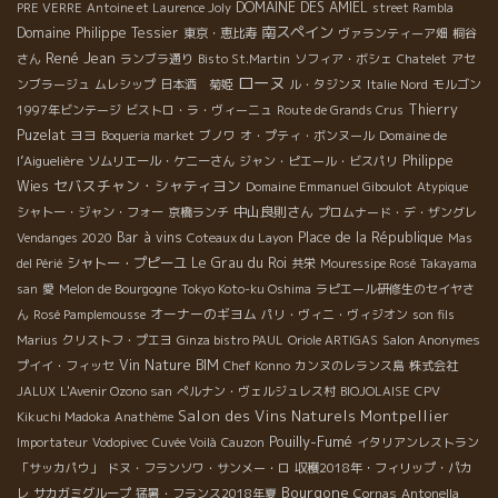
DOMAINE DES AMIEL
PRE VERRE
Antoine et Laurence Joly
street Rambla
南スペイン
Domaine Philippe Tessier
東京・恵比寿
ヴァランティーア畑
桐谷
René Jean
さん
ランブラ通り
Bisto St.Martin
ソフィア・ボシェ
Chatelet
アセ
ローヌ
ンブラージュ
ムレシップ
日本酒 菊姫
ル・タジンヌ
Italie Nord
モルゴン
Thierry
1997年ビンテージ
ビストロ・ラ・ヴィーニュ
Route de Grands Crus
Puzelat
ヨヨ
Domaine de
Boqueria market
ブノワ
オ・プティ・ボンヌール
l’Aiguelière
Philippe
ソムリエール・ケニーさん
ジャン・ピエール・ビスパリ
セバスチャン・シャティヨン
Wies
Domaine Emmanuel Giboulot
Atypique
中山良則さん
シャトー・ジャン・フォー
京橋ランチ
プロムナード・デ・ザングレ
Bar à vins
Place de la République
Vendanges 2020
Coteaux du Layon
Mas
シャトー・プピーユ
Le Grau du Roi
del Périé
共栄
Mouressipe Rosé
Takayama
san
愛
Melon de Bourgogne
Tokyo Koto-ku Oshima
ラピエール研修生のセイヤさ
オーナーのギヨム
ん
Rosé Pamplemousse
パリ・ヴィニ・ヴィジオン
son fils
Marius
クリストフ・プエヨ
Ginza bistro PAUL
Oriole ARTIGAS
Salon Anonymes
Vin Nature BIM
プイイ・フィッセ
Chef Konno
カンヌのレランス島
株式会社
JALUX
L'Avenir Ozono san
ぺルナン・ヴェルジュレス村
BIOJOLAISE
CPV
Salon des Vins Naturels Montpellier
Kikuchi Madoka
Anathème
Pouilly-Fumé
Importateur
Vodopivec
Cuvée Voilà
Cauzon
イタリアンレストラン
「サッカパウ」
ドヌ・フランソワ・サンメー・ロ
収穫2018年・フィリップ・パカ
Bourgone
レ
サカガミグループ
猛暑・フランス2018年夏
Cornas
Antonella