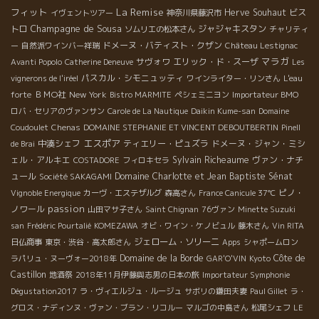
La Remise
フィット
Herve Souhaut
ビス
イヴェントツアー
神奈川県藤沢市
Champagne de Sousa
トロ
ジャジャキスタン
ソムリエの松本さん
チャリティ
ドメーヌ・バティスト・クザン
ー
自然派ワインバー祥瑞
Château Lestignac
マラガ
サヴォワ
エリック・ド・スーザ
Avanti Popolo
Catherine Deneuve
Les
パスカル・シモニュッティ
vignerons de l'iréel
ワインライター・リンさん
L'eau
ＢＭО社
New York
forte
Bistro MARMITE
ペシェミニヨン
Importateur BMO
ロバ・セリアのヴァンサン
Carole de La Nautique
Daikin Kume-san
Domaine
Coudoulet
Chenas
DOMAINE STEPHANIE ET VINCENT DEBOUTBERTIN
Pinell
エスポア
中湊シェフ
ティエリー・ピュズラ
ドメーヌ・ジャン・ミシ
de Brai
ェル・アルキエ
Sylvain Richeaume
ヴァン・ナチ
COSTADORE
フィロキセラ
ュール
Domaine Charlotte et Jean Baptiste Sénat
Société SAKAGAMI
ピノ・
Vignoble Energique
カーヴ・エステザルグ
森高さん
France Canicule 37℃
passion
ノワール
山田マサ子さん
Saint Chignan
76ヴァン
Minette Suzuki
san
Frédéric Pourtalié
KOMEZAWA
オビ・ワイン・ケノビュル
藤木さん
Vin RITA
ジェローム・ソリーニ
日仏商事
東京・渋谷・高太郎さん
Apps
シャポームロン
Domaine de la Borde
Côte de
ラパリュ・ヌーヴォー2018年
GAR'O'VIN
Kyoto
Castillon
地酒祭
2018年11月伊藤與志男の日本の旅
Importateur Symphonie
Dégustation2017
ラ・ヴィエルジュ・ルージュ
サボリの鎌田夫妻
Paul Gillet
ラ・
グロス・ナディンヌ・ヴァン・ブラン・リコルー
マルゴの中島さん
松尾シェフ
LE