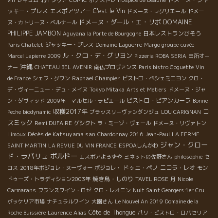
vin
レキュム
北イタリア
COMIC
ボナストレ
Hospice de Beaune
ッキー・プレス
エスポアツアー
C'est le Vin
ドメーヌ・レグリエール
ドメー
ドメーヌ・ダール・エ・リボ
DOMAINE
ヌ・カトリーヌ・ベルナール
PHILIPPE JAMBON
日本レストランびそう
Aguyana
la Porte de Bourgogne
Paris Chatelet
ジャッキー・プレス
Domaine Laguerre
Margo groupe
cuvée
ル・クロ・デ・グリヨン
Marcel Lapierre 2009
Pizzeria ROBA SERIA
田所オー
沖縄
ナー
CHATEAU BEL AVENIR
南仏プロヴァンス
Paris bistro Goguette
Vin
Raphael Champier
de France
シェフ・グワン
ビストロ・ペシェミニヨン
クロ・
デ・ヴィーニュー・デュ・メイヌ
Tokyo Mitaka
Arts et Metiers
ドメーヌ・ジャ
ビストロ・ビアンカーラ
ン・ダヴィッド
2009年 マルセル・ラピエール
Bonne
収穫2017年
コ
Peche
biodynamic
ブラッスリーヴァンダンジュ
LOU CARIGNAN
スミック
Remi DUFAIRE
ゲシクト
ラ・ミーゾ・ヴェール
ドメーヌ・リヴァトン
Décès de Katsuyama san
Limoux
Chardonnay 2016
Jean-Paul
LA FERME
ジャン・クロー
SAINT MARTIN
LA REVUE DU VIN FRANCE
ESPOAしんかわ
ド・ラパリュ
ボルドー
エスポアよろずや
ミネットの佐野さん
philosophie
セ
ドゥニ・ペノ
ニコラ・レオ
ロス
2018年ボジョレ・ヌーヴォー
ボジョレ・
モン
焼き鳥・しのり
ドゥーズ・トラディション2003年
TAVEL ROSE
月
Nicole
Carmarans
フランスワイン・ロゼ
クロ・レオニン
Nuit Saint Georgers 1er Cru
ボッケリア市場
ナチュラルワイン
大園さん
Le Nouvel An 2019
Domaine de la
Côte de Thongue
Roche Buissière
Laurence Alias
パリ・ビストロ・ロバセリア