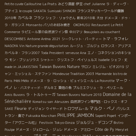
Petite cuvée Cailloutine
La Prats
みどり酒屋
伊豆
chef Julianne
ラ・ディーヴ・
ブテイユ
le couple SAKATA
Sumiyaki SHINORI
フランスサッカーワールド優勝
カベルネ フラン
2018年
シェフ・リョウさん
新年2018年
大分
ドメーヌ・ドゥ・
ラ・ガランス
Monsanto
パリのお好み焼き OKOMUSU
Restaurant Le Petit
Commerce
ラピエール家の自然派ワイン祭
中川マリ
Beaujolais au couchant
DESCOMBES
トマ・ラフォレ
Antoine Aréna
2021
シークレット・パーティー
NAGOYA Vin Nature grande dégustation
ルージュ・ゴルジュ
ロランス・アリアス
カベルネ・フラン2007
Toda President
serveuse Ana
エノ・コネクションのキショ
ウ
モン・ブリュリウス
シャトー・クリストフ・ペイリュルス
Isabelle
シェフ・丈
Taiwan Buvons Nature
made in JAJAKISTAN
サロン
ミレジム・ビオ2019
ジ
ャン・ミッシェル・ステファン
Mondeuse Tradition 2003
Marmande
bistro de
マーク・
Méli Mélo
Paris
ドメーヌ・ラ・ロッシュ・ビュイシエール
La Poivrotte
ペノ
レ・バスティード・ダルキエ
築地の魚
プルミエクリュ・ラ・ペリエール
Domaine de la
ラ・トルトゥーガ
Amis Buvons
Taiwan Buvons Nature 2018
Sénèchalière
Komatsu san
Abruzzes
自然派ワイン専門店・ロックス・オフ
マルク・ぺノ
Fleurie
トロワザム−ル
SAKE
ディジョン
ウイヤード
パリレス
PHILIPPE JAMBON
トラン・奏で
Fukuoka Kou-chan
Saperli Popet
インポー
Festivin
Tokyo Ginza
ジョルジュ・デコンブ
ター「アヴニール社」
Bistro
Côte de Py
Poulpe
ドメーヌ・ジェローム・ジュレ
ドメーヌ・アミロー
Meryl et