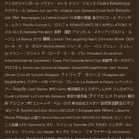
Osaka Komatsuya
アンヌのジャンポール
イヴォン・メトラ
メゾン・ジョンヌ
Banyuls-
テラヴェール
Sakano Jun san
Mr. Ishida à Lyon
Domaine Clusel Roch
sur-Mer
Boourgogne
La Colline Inspiré
10年間の感謝
息子のピエール
ヴァンサ
ン・ムラン
Pouilly-Fuissé
レ・ロシニョ
RENAISSANCE DES APPELLATIONS
カ
メル
ALLIQ Hamada President
長野・諏訪
アメリカ
ル・スティアンゴルジュ・ル
静岡
ージュ
La Remise 2018
London The Laughing Heart
Christian Binner
OGM
メーヌ・ド・ラ・ボルド
Bistro Atelier
ハリーズ・バー・パリ
ブリュノ・シュレー
ラ・ローブ・エ・ル・パレ
ル
ドゥニー・デシャン
Président Association
Internationale de Sommeliers
Suwa
The Concorde Wine Club
凱旋門
ボーヌのケン
タロウさん
Nishio san
Quinta de Napoles
DomainePhilippeTessier
chef Torikai
フィリップ・カリーユ
Olivier Cros et Sylvain Respaut
Miyagawa san
biojoleynes
La Robe et le Palais
アグヤーナ村
イザベル・フレール
レベッカツ
Poupille
アー
Cave Papilles
BMO Saito
横浜緑区のエスポアしんかわ
ジェロボアム
プイイヒュメ
France
Cuveé Le Rollier
La Croix des Rameaux
東京の屋形船
磯次
アシニャン村
自然派試飲会ビオジ
郎
エシャッペ・ベル・ロゼ
株式会社エスポア
ョレーヌ
Nîmes
Poulille Castillon
Bistro UN COUP
L'Echappee belle
Libourne
Malaga
Michel
山登り
Bistro Nature MATSUKI
NOUVELLE BAGUE
ピノ・ドゥ
CPV Takeshita
ニス品種
オビ・ワイン
La Trenchée
CPV TOURS
シンガポールレ
ジャン・フォワイヤール
ストラン・アンドレ
Les toqués
オップラ
Histoire du
ドメーヌ・ジャ