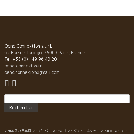
Oeno Connextion s.a.r.l.
62 Rue de Turbigo, 75003 Paris, France
Tel +33 (0)1 49 96 40 20
oeno-connexion.fr
oeno.connexion@gmail.com
Rechercher :
Bois
寺田本家の日本酒
レ・ガニヴェ
Arima
オン・ジュ・コネクション
Yuko-san