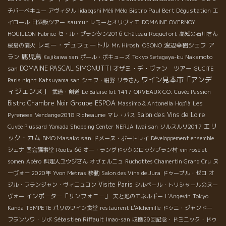
Bistro Paul Bert Dégustation
チバーベキュー
アヴィタル
Iidabqshi Méli Mélo
エ
イロール
日酒販ツアー
saumur
レミーとオリヴィエ
DOMAINE OVERNOY
HOUILLON
Fabrice
セ・ル・プランタン2016
Château Roquefort
高知の石川さん
レミー・デュフェートル
渡辺幸樹シェフ
ア
桜島の噴火
Mr. Hiroshi OSONO
鹿児島
ラン
Kajikawa san
ポール・ボキューズ
Tokyo Setagaya-ku Nakamoto
DOMAINE PASCAL SIMONUTTI
オザミ・デ・ヴァン ツアー
san
GUCITE
ワイン見本市「アンデ
Paris night
Katsuyama san
シェフ・紺野
サラさん
ィジェンヌ」
武道・剣道
Le Balaise lot 1417
ORVEAUX CO.
Cuvée Passion
Groupe ESPOA
Bistro Chambre Noir
Massimo & Antonella
Hop'là
Les
Salon des Vins de Loire
Pyrenees
Vendange2018 Richeaume
マレ・バス
エリ
Cuvée Plussard
Yamada Shopping Center
NERJA
Iwai san
ソルスルリ2017
ック・カム
BMO Masako san
ドメーヌ・ボートレイ
Développement ensemble
Roots 66
シェナ
国会議事堂
オー・ラングドックのロックブラン村
vin rosé et
somen
Apéro
料理人ユウジさん
オヴェルニュ
Ruchottes Chamertin Grand Cru
ヌ
ーヴォー 2020年
Yvon Metras
移動
Salon des Vins de Jura
ドゥーブル・ゼロ
オ
Visite Paris
ジル・フランジャン・ヴィニュロン
シルベール・トリシャールのヌー
インポーター「サンフォニー」
ヴォー
天と地のエネルギー
L'Angevin
Tokyo
Kanda
TEMPETE
パリのワイン食堂
restaurent L'Alchemille
ドゥニ・ジャンドー
フランソワ・リボ
Sébastien Riffault
Imao-san
収穫29回記念・ドミニック・ドゥ