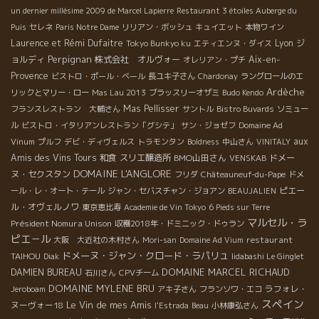
un dernier millésime 2009 de Marcel Lapierre
Restaurant 3 étoiles Auberge du
Puis
セレネ
Paris Notre Dame
リリアン・ボッシュ
キュイエット
本物ワイン
Laurence et Rémi Dufaitre
Lyon
ジ
Tokyo Bunkyo ku
エティエンヌ・ダイス
Perpignan
ョルディ
株式会社 オルヴォー
Aix-en-
オレリアン・プチ
Provence
ビストロ・ポール・ベール
長ユキ子さん
Chardonay
ラングロールのエ
Ardèche
リックとマリー・ロー
Mas Lau 2013
ブラッスリーオザミ
Budo Kendo
Mas Pellisser
フランスレストラン 大輔さん
サントル
Bistro Buvards
ソミュー
ル
ビストロ・イタリアンレストラン「グシテ」
サン・ジョゼフ
Domaine Ad
aux
Vinum
プルフ
デビ・ディヴェルス
トラモンタン
Boldness
中山さん
VINITALY
Amis des Vins Tours
和食
スリエ醸造所
BMO山田さん
ドメー
VENSKAB
DOMAINE L'ANGLORE
ヌ・セクスタン
フリダ
Châteauneuf-du-Pape
ドメ
ピエー
ール・レ・オート・テール
ジャン・セバスチャン・ジョアン
BEAUJALIEN
ル・オヴェルノワ
東京恵比寿
Academie de Vin Tokyo
6 Pieds sur Terre
マルセル・ラ
Président Nomura Unison
収穫2018年・ドミニック・ドゥラン
ピエ－ル
restaurant
大阪 大近社の木村さん
Mori-san
Domaine Ad Vium
ドメーヌ・ジャン・クロード・ラパリュ
TAIHOU
Diak
Iidabashi Le Ginglet
DOMAINE MARCEL RICHAUD
DAMIEN BUREAU
石川さん
CPVチーム
DOMAINE MYLENE BRU
ラフォレ・
Jeroboam
アキ子さん
フランソワ・エコ
スペイン
Le Vin de mes Amis
ヌーヴォー18
l'Estrada
Beau
小林康弘さん