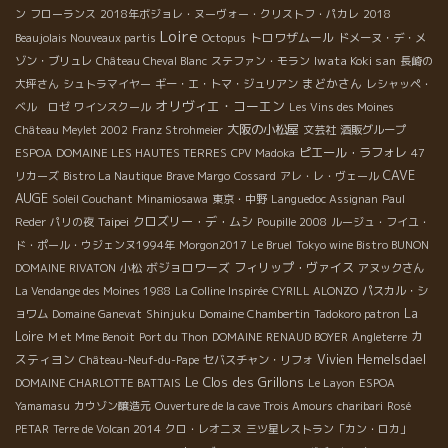
ン
フローランス
2018年ボジョレ・ヌーヴォー・クリストフ・パカレ
2018
Loire
トロワザムール
Beaujolais Nouveaux partis
Octopus
ドメーヌ・デ・メ
Iwata Koki san
ゾン・ブリュレ
Château Cheval Blanc
ステファン・モラン
長崎の
まどかさん
大坪さん
シュトラマイヤー
ギー・エ・トマ・ジュリアン
レシャッペ・
オリヴィエ・コーエン
ベル ロゼ
ワインスクール
Les Vins des Moines
大阪の小松屋
Château Meylet 2002
Franz Strohmeier
文芸社
酒販グループ
ピエール・ラフォレ
ESPOA
DOMAINE LES HAUTES TERRES
CPV Madoka
47
CAVE
リカーズ
Bistro La Nautique
Brave Margo
Cossard
アレ・レ・ヴェール
AUGE
Soleil Couchant
Minamiosawa
東京・中野
Languedoc Assignan
Paul
Taipei
クロズリー・デ・ムシ
Reder
パリの夜
Poupille 2008
ルージュ・フイユ・
ド・ポール・ウジェンヌ1994年
Morgon2017
Le Bruel
Tokyo wine Bistro BUNON
ボジョロワーズ
フィリップ・ヴァイス
DOMAINE RIVATON
小松
アヌックさん
La Vendange des Moines 1988
La Colline Inspirée
CYRILL ALONZO
パスカル・シ
La
ョワム
Domaine Ganevat
Shinjuku
Domaine Chambertin
Tadokoro patron
Loire
カ
M et Mme Benoit
Port du Thon
DOMAINE RENAUD BOYER
Angleterre
スティヨン
Vivien Hemelsdael
Château-Neuf-du-Pape
セバスチャン・リフォ
Le Clos des Grillons
DOMAINE CHARLOTTE BATTAIS
Le Layon
ESPOA
Yamamasu
カウゾン醸造元
Ouverture de la cave Trois Amours
charibari
Rosé
PETAR
Terre de Volcan 2014
クロ・レオニヌ
三ツ星レストラン「カン・ロカ」