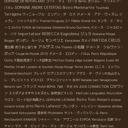
DOMAINE DE BOTHELAND
コート・デュ・ローヌ
Berlin
ボジョレ・クリストフ・
DOMAINE ANDRE OSTERTAG
Bistro Montmartre
パカレ
Tsuchida
Tarragona
ドメーヌ・アド・ヴィヌム
ヴィニョーブル・エリアン・ダ・ロス
ジ
ュヴレ・シャンべルタン
France/Uruguay 2:1
Médoc Grand Vin
キンタ・ド・カリ
ーユ
bistro YUIGA de Kanazawa
Domaine Bruno Duchene
ドメーヌ・シャルロッ
Importateur REBECCA
Kagoshima
ジュラ
ト・バテ
Domaine Mikael
モンペリエ
PARTIDA CREUS
Bouges
ポンポン・ルージュ
Kanazawa
ガメイ
アルザス
小松屋
ドメーヌ・シルヴァン・
恵比寿
売り手と造り手
the Thames
ボック
Coupe de Monde 2018
ドメーヌ・エロディ・バルム
Paris République
Ooita
大阪自然派ワイン大試飲会
Mottox Osaka siège sociale
Nagano Suwa
40
Maltby Street London
le Soutien-Gorge Rouge
Terres Dorées
ロニス・エトワレ
Domaine Geschickt
フレッド
カプリエのマリオン
アザミ・デ・ヴァンの丸山さん
レ・プレミス１６
ビストロ・グランユイットゥ
BOM Yamada san
Yanaginuma
フランス
ロゼワイ
Kenichi san
Hotel BOMA
九州・大分
EN JOUE CONNECTION
ン
エスポアよろずやユキ子さん
自然派ビストロ・Matsuki
Languedoc-Roussillon
Bistro Trois Amours
クロス・ロード社の有馬さん
DOMAINE LEONINE
eclipse
Pierre Laforest
lunaire totale 2018
ブレンダン・トレイシー
Domaine Jérôme
Guichard
Katsuyama
見本市
Phylloxera
サント・ヴィクトワール
Paris
ESPOA Yorozuya
Restaurant KANADE
シャトー・ベル・アヴニール
北欧
ヨッ
チャン
マス・オ・ビュイ
フー・デュ・ボージョ
サンピエール教会
Tanii-san