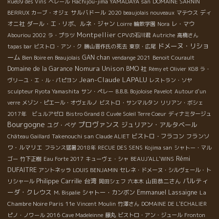
Rue89 des Vins
ベレール
Hachijou-jima YAMADAYA san
DOMAINE SARNIN
サルバドール
ディ
BERRUX
カーブ・オジェ
2020 beaujolais nouveaux
マテウス
オニ社
ダール・エ・リボ、ルネ・ジャン
レ・マウ
Loirre
輪飲学園
Nora
Montpellier
Abouriou 2002
ラ・プラツ
CPVの石川君
Autriche
高橋さん
ドメーヌ・リショ
tapas bar
ビストロ・アン・ク
勝山晋作氏の死去
東京・広尾
ーム
GAN chan
Bien Boire en Beaujolais
vendange 2021
Benoit Courault
Nomura Unison
Domaine de la Garance
BMO 社
Rémy et Olivier
KGB
ラ・
Jean-Claude LAPALU
ヴリーユ・エ・ル・パピヨン
レストラン・ソヤ
sculpteur Ryota Yamashita
サン・ペレー
B.B.B. Bojoloise
Pavelot
Autour d'un
verre
メゾン・ピエール・オヴェルノ
ビストロ・サンマルタン
リリアン・ボシェ
2017年 ビュルアゼロ
Bistro Grand 8
Cuvée Soleil Terre Coeur
ディナミタージュ
Bourgogne
プロヴァンス
ジュリアン・アルタベール
ユグ・べゲ
Takenouchi san
ビストロ・フラコン
フランソ
Château Gaillard
Claude ALIET
ワ・ルマリエ
フランス猛暑2018年
RECUE DES SENS
Kojima san
シャトー・マル
Rémi
ゴー
竹下正樹
Eau Forte 2017
キューヴェ・シャ
BEAUJ'ALL'WINS
DUFAITRE
アントネッラ
LOUIS BENJAMIN
セレネ・ドメーヌ・シルヴェール・ト
Philippe Carrille
台湾
パルティ
山田恭二さん
リシャール
岡田シェフ
六本木
ーダ・クレウス
Emmanuel Lassaigne
シャトー・カンボン
La
M. Bispalie
Chambre Noire Paris 11e
Vincent Moulin
竹澤さん
DOMAINE DE L'ECHALIER
ピノ・ノワール 2016
Cave Madeleinne
藤丸
ビストロ・アン・ジュール
Fronton