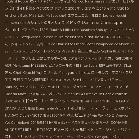
シェフ・ロドル
Foulard Rouge
セバスチャン・デルヴィユ
Marugo Nakajima san
Dard et Ribo
フ
ベンスカブ
アブリウ2002年
いまでや
コンフィアンサ2016
Mas Lau
Anthony Guix
Matsuo chef
エマニュエル・ルロワ
Leynes
Kouchi
Domaine Christophe
メドック
Ishikawa san
カシェットのまさシェフ
Pacalet
ビストロ・オザミ
Gault & Millau
Mr. Yasuhiro Shibuya
オリオル
ＢＭО
カナコさ
スタッフ
Biotop Wines
Selosse Millesime
Bistro Vin Nature SHONZUI
ん
QV.g
ワインバー
渋谷
Jus de Chausette
France Foot Championne de Monde
カ
岩田コキさん
ム・アシュトラ
ユンヌ・トランシュ
Pays-Bas
Sophia Bauchet
ドメ
ーヌ・デ・カプリエ
自然エネルギーの畑
2018年クリストッフ・パカレ収穫20周年
Massimo
丸山
記念
Maruyama
ピノノワールの「和」
Le Soula
故勝山晋作さん
さん
Maruyama Hiroto
Chef Kikuchi Yuji
コサール
ローランス・マニヤ・クリ
Corbieres
野村ユニソン諏訪本社
エフ
シャトー・オゾンヌ
カリニャン
Sakurajima
オクトーブル
MOF ローラン・デュシェーヌ
フェールド・サン１６
Manuel
Gaec du Mazel
シャルドネ・ペティアン
Assemblée Nationale
cèdre de
エドゥワール・ラフィット
2300 ans
Yuzu de Paris
Kagami de Jura
Bistro
ボジョレー ・ヌーヴォー
OKADA
ＡＯＣ組織
Domaine de Verchant
エスポア・
ペルピニャン
しんかわ
ブルイイ2017
お正月2019年
vin WA
ペシコ
Aveyron
Yve Camdebord
2018年11月伊藤日本ハードスケジュール
南ちゃん
DOMAINE
ドメーヌ・シャルロット・エ・ジャン・バティ
ANDRE ET MIREILLE TISSOT
スト・セナ
Le Clos
メゾン・ブリュレ
ニュイ・サン・ジョルジュ
Canigou