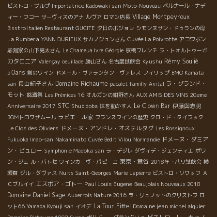
ビストロ・プルプ
Importatrice Kadowaki san
Moto-Nouveau
ベルナール・ナデ
Village Montpeyroux
ィー・フコー
サーヴィスのアナ
ルヴァ
ロマン店長
Bisstro Italien Restaurant GUCITE
夕日のボジョレ
シモンヌサン・ドゥランの母
La Rumbera
YANN DURIEUX
サカノジュンさん
Cuvée La Poivrotte
アコワボン
彫刻家の山下亮太さん
Le Chameua Ivre
Géorgie
京橋フレンチ
ラ・トォルトゥーガ
Rémy Soulié
カタロニア
Kyushu
Valençay
oeuillade
勝山さん
名古屋試飲会
50ans
剣のワイン
ドメール・ヴァランタン・ヴァレス
フィリップ
BMO Kamata
Domaine Richaume
長由紀子さん
ラ・グランド・
san
pacalet familly
Avital
モット
銘酒祭
Les Prémices 16
オルガンの紺野さん
AUX AMIS DES VINS 20eme
STC
Shubidoba
Le Clown Bar
伊藤與志男
Anniversaire 2017
世を動かす人
ラピエール家
BOMトロワザムール
フランスワインの歴史
クロ・ド・タイラック
ドメーヌ・アンドレ・オステルタグ
Le Clos des Oliviers
Les Rossignoux
ドメーヌ・ダミア
Fukuoka Imao-san
Nakaminato
Cuvée Bedit Vilou
Normandie
ン・ビュロー
Symphonie Madoka san
ラ・デジレ
ダヴィデ・ジェンティエ
ポワ
東京・鴬谷
ン・ジェ
ル・バトセ
ワインカーヴ・パピーユ
2018年・パリ試飲会
横
須賀
ジル・ダヴァス
Nuits Saint-Georges
Marie Lapierre
ビストロ・ソワッフ
Ａ
エスポア・ゴトー
Paul Louis Eugene
Ｃブルイイ
Beaujolais Nouveaux 2018
Domaine Daniel Sage
Auxerrois Nature 2016
ラ・リュノットのクリストフ
ロ
La Tour Eiffel
Domaine jean michel alquier
ット66
Yamada Kyouji san
イオデ