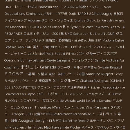
Domaine Chamonard
Philippe Alliet
A boire et a Manger
ヴァランセ
FRANCE
FINAL
レミー・セデス
Ishibashi san
ロンドンの自然派ワインバー
Tokyo
Champagne
Degustations Séminaires
ボルドー1977年
Denis TARDIEU
自然派
ワインショップ
Acignan
クロ・デ・ゾリヴィエ
Brulius
Bistro La Part des Anges
Biodynamie
Mr. Masanobu FUKUOKA
Saint Michel
chef Takemoto
Bistro LA
BMO Seiko san
グラ
REGARADE
エルミｒタージュ 2001年
Bistro UN JOUR
エナ
Jun san
シェフ フレデリック
結婚式・野村高城・尚子さん
Madona Eglise
l'anglore
Septime
Wabi Sabi
美人
ルフォーロゼ
オランダ
フィロソフィー
シャト
グループ・エスポア
ー・カッシーニ
カリム
chef Youji Suzuki
Pitrou 2004
Opéra
chardonnay pétillant
Cuvée Baragane
ボジョレブラン
Sainte Victoire
Au
ボジョレ
Granada
couchant
ブラーヴ・マルゴ
中本さん
Syivain Respaut
ＳＴＣツアー
Sandrine
福岡・久留米
東京・神田
ジョージア国
Ruppert Leroy
ＳＴＣグループ
サぺルリ・ポぺト
・ G
東京調布
Chateau Restignac
DOMAINE
DES SABLONNETTES
ケヴィン・デコンブ
大江戸の夜景
Président Association de
クロ・ルジャール
Sommeliers au Japon
レストラン・フェルナンデーズ
Bistro
FLACON - 2
エイリアン・ダロス
Couple Wakabayashi
Le Petit Domaine
マルタ
ン・カルム
Ooe san
T'inquiètes M'man!
Aux Amis des Vins Maruyama
タパス・
イーストライン
バー
François RIBO
収穫2018年
Restautrant Fernandaise
寿
Assignan
Jordy
クロ・マソ
司・刺身
トロカデロ
La Petite Pépée
アルティザン
ット
Laurent Herlin
Les Maù
Hayashi de Pioche
ドメーヌ・オベルノワ・ウイヨ