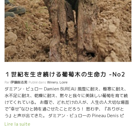
１世紀を生き続ける葡萄木の生命力 -No2
Par
伊藤與志男
Publié dans
Winery
,
Loire
ダミアン・ビュロー Damien BUREAU 風雪に耐え、極寒に耐え、
水不足に耐え、乾燥に耐え、黙々と我々に美味しい葡萄を育て続
けてくれている。 お蔭で、どれだけの人が、人生の人大切な場面
で“幸せ”なひと時を過ごせたことだろう！ 思わず、『ありがと
う』と声が出てきた。 ダミアン・ビュローの Pineau Denis ピ
ノ・ドゥニス品種の古木 Cuvée La Poivrotte ラ・ポワ・ヴロッ
Lire la suite
ト