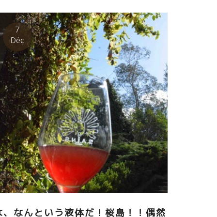
oo small harvest quantities he had decided to
end all the grape left, red or white. He made this
cision during his last trip in Japan in April 2017,
7
n front of a very active volcano called Sa…
Déc
rajima (Kyushu), literally “Island of cherry
ossoms”, where he felt, again, that humans are
othing in […]
な、なんという液体だ！桜島！！偶然