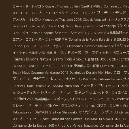
発
ド・ラ・ボルドのサバニャンをやった。 造り手のJulien
Domaine du Mat
コート・ド・レイヨン
Guy et Thomas Jullien
Gault & Millau
萄
Marechal ジュリアン・マレシャルは一か月前に日本に
ル・ブ・デュ・モンド
ＡＣコート・ド・ブルイイ
ロイック
パトリス・ユグ
来たばかり。 人間的にも優しく、じっくり物事を進めて
アメリカ・オレゴン
Mondeuse Tradition 2003
Clos de Vougeot
オーリックス
いくタイプ。ワインの優しさと確実性が表現されてい
vendange 2019
Geschickt
Solutré
マルゴー2016年
Salon Rue89 des Vins
る。 実にソフトで疲れた時、二日酔いでも、全く問題な
ィラージュ
Romain Chapuis
シャトー・シャンション
CPVフランス蔵元訪問ツア
くスーット体に入っていく絶品。 日本の試飲会では東
ミアン・コクレ・ヌーヴォー
和飲学園
Domaine de la Roche Buissière
岡田ヒロ
京、札幌、大人気だった。 JURAと云えばオヴ
Le Vin 
Japon
ドメーヌ・ジャン・ダヴィッド
Domaine Geschickt
Marmande
ェルノワさんがいる。ジュリアンも尊敬する醸造家。 ジ
ドメーヌ・ラ・プティット・べニュー
イ・シャンベルタン2015年
ラ・フル
ュリアンはその尊敬するオヴェルノワさんと同じ村に醸
Taiwan Buvons Nature
Bistro Trois Amours
思想
EN JOUE CONNECTIO
造所を構えた。 ３億年前のトリアス期の土壌がある斜面
DOMAINE ANDRE ET MIREILLE TISSOT
伊藤與志男の哲学
DOMAINE LEONIN
に葡萄園が広がっている。 柔らかなミネラル感はここに
Vendange 2018 Dominique Derain
Méli Mélo
クロ・マ
Beaux Macs
Cézanne
由来する。
マルセル・ラピエ－ル
マス・ぺリセール
Pierre fils d'Alexandre Bain
プイ
ドメーヌ・プリューレ・ロック
Capriers
Jean-Dominique CASSINI
Yuko-san
ドメーヌ・ド・ラ・セネシャリエール
ん
シューディスト
ラ・ヴィエイユ
ン
Minervois
montag
横浜緑区のエスポアしんかわ
カンパニェス
ジェロボアム
クレット・パーティー
ボルドー・グランクリュ
Kirishima
ロマネ・コンティ
Pie
Banyuls
オリヴィエ・クザン
Takezawa san
Station Shinosaka
Uchida sa
ＡＣブルイイ
Paul Reder
Ishibashi san
Cannes
DOMAINE DES SABLONNETTE
Domaine de la Borde
Jordy Perez
Domaine de la G
小泉さん
Bouzigues