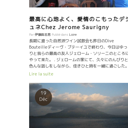
最高に心地よく、愛情のこもったデ
ュネChez Jerome Saurigny
Par
伊藤與志男
Publié dans
Loire
長期に渡った自然派ワイン試飲会も昨日のDive
Bouteilleディーヴ・ブテーイユで終わり、今日はゆ
りと我らの最高の友人ジェローム・ソリーニのところ
やって来た。 . ジェロームの家にて、久々にのんびり
色んな話しをしながら、佳きひと時を一緒に過ごした
野村ユニソン社のメンバーとやって来た。キッチンの
Lire la suite
ーブルに座り、私達が18年のワインをテースティング
しながら、ジェロームが料理を作ってくれた。超忙し
った試飲会ラッシュの後のこの場は、本当にくつろい
19
心地良かった。 C’etais manifique et agreable temp
Déc
qui passe. Jerome est tres bonne cuisinier. C ‘est
tres important ‘avoir tres bon relation entre
importateur et vignerons. Ca ,c est mon travail
essantiel. Tu est tres grande cuisinier. Merci .