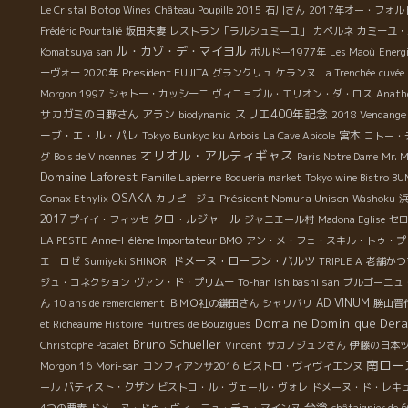
Le Cristal
Biotop Wines
Château Poupille 2015
石川さん
2017年オー・フォル
Frédéric Pourtalié
坂田夫妻
レストラン「ラルシュミーユ」
カベルネ
カミーユ・
ル・カゾ・デ・マイヨル
Komatsuya san
ボルドー1977年
Les Maoù
Energi
President FUJITA
ーヴォー 2020年
グランクリュ
ケランヌ
La Trenchée
cuvée 
Morgon 1997
シャトー・カッシーニ
ヴィニョブル・エリオン・ダ・ロス
Anath
スリエ400年記念
サカガミの日野さん
アラン
biodynamic
2018 Vendange
ーブ・エ・ル・パレ
宮本
Tokyo Bunkyo ku
Arbois
La Cave Apicole
コトー・
オリオル・アルティギャス
グ
Bois de Vincennes
Paris Notre Dame
Mr. 
Domaine Laforest
Famille Lapierre
Boqueria market
Tokyo wine Bistro B
OSAKA
Président Nomura Unison
Comax Ethylix
カリピージュ
Washoku
2017
クロ・ルジャール
プイイ・フィッセ
ジャニエール村
Madona Eglise
セ
LA PESTE
Anne-Hélène
Importateur BMO
アン・メ・フェ・スキル・トゥ・プ
ドメーヌ・ローラン・バルツ
エ ロゼ
Sumiyaki SHINORI
TRIPLE A
老舗かつ
ジュ・コネクション
ヴァン・ド・プリムー
To-han Ishibashi san
ブルゴーニュ
AD VINUM
ん
10 ans de remerciement
ＢＭＯ社の鎌田さん
シャリバリ
勝山晋
Domaine Dominique Dera
et Richeaume Histoire
Huitres de Bouzigues
Bruno Schueller
Christophe Pacalet
Vincent
サカノジュンさん
伊藤の日本
南ロー
Morgon 16
Mori-san
コンフィアンサ2016
ビストロ・ヴィヴィエンヌ
ール
バティスト・クザン
ビストロ・ル・ヴェール・ヴォレ
ドメーヌ・ド・レキ
台湾