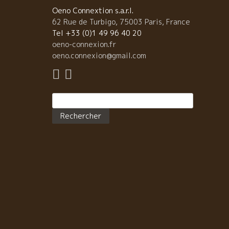
た。 それでも、僅かに残っていた葡萄をすべて一緒の
Oeno Connextion s.a.r.l.
酵槽に入れてワインを造った。 つまり、白葡萄も赤葡
62 Rue de Turbigo, 75003 Paris, France
も全部一緒に醸造した。 それを、この“桜島”
Tel +33 (0)1 49 96 40 20
SAKURAJIMAのラベルに詰めた。
oeno-connexion.fr
oeno.connexion@gmail.com
Rechercher :