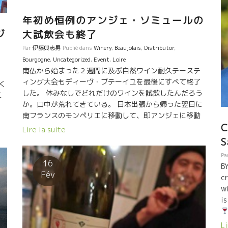
年初め恒例のアンジェ・ソミュールの
ジ
大試飲会も終了
Par
伊藤與志男
Publié dans
Winery
,
Beaujolais
,
Distributor
,
Bourgogne
,
Uncategorized
,
Event
,
Loire
南仏から始まった２週間に及ぶ自然ワイン耐久テーステ
ィング大会もディーヴ・ブテーイユを最後にすべて終了
っく
した。 休みなしでどれだけのワインを試飲したんだろう
に
か。口中が荒れてきている。 日本出張から帰った翌日に
と
南フランスのモンペリエに移動して、即アンジェに移動
。
C
しての テースティング。 一年に一回とはいえ、ますます
テ
Lire la suite
試飲する量が増えていて、訪問者も増えていて、我慢大
を
S
会のようなテースティングレースになってきた。 特に、
か
Pa
２周目のAngersのエキサイティングな試飲は、体力と精
で
16
B
神力の集中が必要だった。でも大変興味深いものだっ
s
Fév
c
た。 それぞれの試飲会に特徴あり。 1) Les Pénitentes
w
レ・ペニタント試飲会 参加蔵の規模は最も少ないけどペ
is
ニタントは自然派の各地のトップクラス、大御所が揃っ
ている。 レベル的には最もレベルが高い会場であるい。
l
Li
会場のやや小さめなので人で溢れる会場である。朝一番