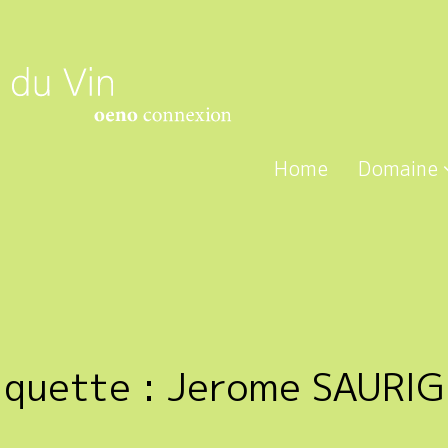
Home
Domaine
iquette :
Jerome SAURI