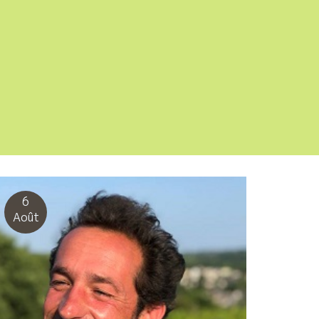
6
Août