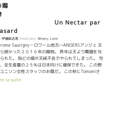
の賜
物
Un Nectar par
asard
r
伊藤與志男
Publié dans
Winery
,
Loire
erome Saurigny－ロワール地方―ANGERSアンジェ 天
ら授かった２０１６年の賜物。 昨年は天より難題を与
られた。 殆どの畑が天候不良でやられてしまった。 勿
、全生産量の２５％は日本向けに確保できた。 この野
ユニソン女性スタッフのお蔭だ。 この秋にTomomiさ
ん、高橋さんがやって来た。 厳しい天候の中で
re la suite
、畑に生き残っていた抵抗力のある屈強な葡萄達すべ
を、 この一本に詰め込んだ。 それはもう、桜島のあの
噴火エネルギーに通じるものがある液体だ。 勿
、全生産量の２５％は日本向けに確保できた。 この野
ユニソン女性スタッフのお蔭だ。 この秋にTomomiさ
ん、高橋さんがやって来た。