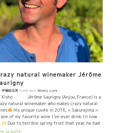
razy natural winemaker Jérôme
aurigny
r
伊藤與志男
Publié dans
Winery
,
Loire
Y Kisho Jérôme Saurigny (Anjou, France) is a
razy natural winemaker who makes crazy natural
ines
His unique cuvée in 2016, « Sakurajima »
 one of my favorite wine I’ve ever drink til now
Due to terrible spring frost that year, he had
ost more than 80% of his grape, and because of
re la suite