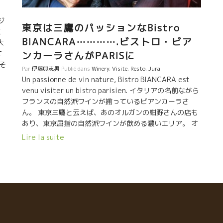
ビジネスの分野の人達が参入してきたと云える。 造り手
も、販売する人も、飲む人も、人間的であること、人間
ジ
としての生き方の哲学が大切な時代がやって来たと云え
東京は三鷹のパッションなBistro
ニ
る。 利益至上主義のビジネスの仕組みに流れていくと、
BIANCARA………….ビストロ・ビア
大
この自然派の流れの“純”な大切な部分が無くなっていく
て
ンカーラさんがPARISに
だろう。 どのワインを、誰から買って、誰に売って、ど
そ
んな風に提供していくか、どんな風に飲まれていくか、
Par
伊藤與志男
Publié dans
Winery
,
Visite
,
Resto
,
Jura
ン
大切な時代が到来している。 自分のところに手に入りさ
Un passionne de vin nature, Bistro BIANCARA est
ー
えすればOKという考え方では、自然派の大切な部分が失
venu visiter un bistro parisien. イタリアの名前ながら
ンを
われていくだろう。 これからが面白いし、遠くを観なが
フランスの自然派ワインが揃っているビアンカーラさ
携
ら醸造家、販売者、飲む人達がハッピーになるメカニズ
ん。 東京三鷹と云えば、あのオルガンの紺野さんの店も
ん
ムを築きたい。
あり、東京屈指の自然派ワインが飲める濃いエリア。 オ
こ
ープンして６年、初めてのフランスツアー。 昨日は、メ
Lire la suite
ゾン・ブリュレ、ニコラ・レオ、ジェローム・ソリーニ
ん
などを訪問して今日はパリ。 昨夜は一緒にアペロを楽し
へ
んだ。 まずは、Clown Bar クラウン・バーへ。いつも満
で
員のパリでも超人気のビストロ。 満席だったけど早い時
の
間ならカウンター付近と外は空いていた。
し
DOMAINE DE LA BORDE ドメーヌ・ド・ラ・ボルド – ど
１
こまでも優しく繊細なミネラル 先ずは、優しくて、繊細
で、真っ直ぐなミネラルが伸びてくるJuraのドメーヌ・