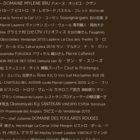
DOMAINE MYLENE BRU
ト
ドメーヌ・オリビエ・クザン
バカーブ
ビストロ・ラ・レガラード
パスカル・コレット
Bistro de
Souvignargues
e de la Terre et le Ciel
リン・ユーセン
石川社長
ヌ
Marcel Lapierre
ヴァンサン
ミーゾ・ヴェール
寿司職人・岡田大介
グラエナ村
CPV パリオフィス
ème
ロゼ
大分の俊さん
Faugères
ラ・ロ
 Descombes
Vendange 2018 Lapierre
Le Clos des Treilles
Sakurajima 2016
デ・カール
ビム
サン・マルタン・デ・ラ・ガリッ
Pierre Laforest
Masanobu FUKUOKA
アヴィタル
梶川さん
ル・タン・デ・スリーズ
UNON
RECUE DES SENS
Uemura san
質販スーパー
C'est le Printemps
浜松
エティエンヌ・ダイス
Rose
ロス・ミレジム
北原さん
R2L'O
Vini Sud Montpellier
RUE DE
レ
CHATEAU BEL AVENIR
cuvée Marcel Lapierre 2009
レミー・スリ
ビストロ・トロワ・ザムール
カタロニア地方
吉
神田祭り
オン・
・ブラン
Coteaux du Layon
レストランプロデューサーの柳沼憲一さ
Okonomiyaki Kiji SANTEKAN
作死去
VINEXPO
ESPOA Yorozuya
in
ラピエール
Promenade des Anglais
Venddange 2018
DOMAINE DES FOULARDS ROUGES
ツアー
chef Julianne
ヌ
俊さん
Hermitage
La Corse
Villié-Morgon
ビストロ・ポール・ベ
マラガ
ュ
竹ノ内さん
40 Maltby Street London
VINITALY
ワインの
Philippe Valette
菊池シェフ
レストラン