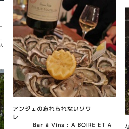
t
に会場入りして混む前に大切なところを試飲する必要が
bl
ある。 2) Saint Jean サンジャン試飲会 当初はニコラ・
de
ジョリーがやっていたルネッサンス・デ・アペラッショ
i
ン試飲会だった。 つまりビオ・ディナミ農法のメンバー
ー
ku
が主体の試飲会。 ビオ栽培が主体であり、醸造に関して
と
bl
は、あまり自然にこだわっていない蔵も多い。 最近で
ー
n
は、このメンバーの中にも、自然な造りをする蔵も増え
人
てきた。特に若手は自然な造りが多い。 3) Les
Anonymes レ・ザノニーム 最も新進気鋭の若手が最も多
e
い試飲会。ディーヴ・ブテイユやペニタントにも入れな
を
かったり、自分から敢えて入らない若手がいる。自分達
見
はもっと自由な発想でワイン造りをやっていきたいと考
ェ
えている若手が多い。 毎年、初リリ－スの新人も何人か
す
いる。 4) S.A.I.N サン 自然派グループで最も厳しい条件
だ
のもとで栽培、醸造ををやっているグループ。 今回は
ナ
Jerome SAURINYジェローム・ソリーニの蔵で極小規模
量
の試飲会を開催。 ジル・カトリーヌ・ヴェルジェ、オリ
アンジェの忘れられないソワ
年
ヴィエ・クザンなど自然派のレジェンドな蔵が集まって
ら
レ
いる。 5) La Dive Bouteille ラ・ディーヴ・ブテイユ
い
Bar à Vins : A BOIRE ET A
自然派の組織では最古参のグループ。ワインライターの
日