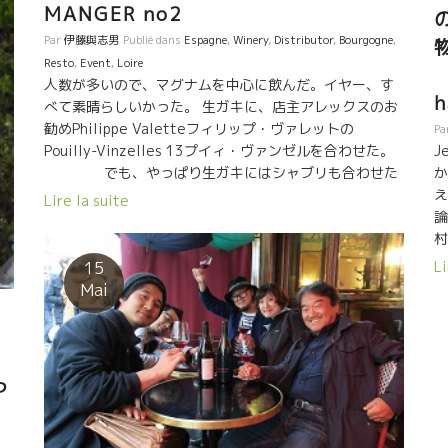
MANGER no2
シルヴィー・オジュローが主催する組織。 ラピエール醸
造など自然派の初期よりやっている蔵が多く、上記の他
Par
伊藤與志男
Publié dans
Espagne
,
Winery
,
Distributor
,
Bourgogne
,
の組織に入ってる蔵も重複してこのディーヴ・ブテイユ
Resto
,
Event
,
Loire
に参加している蔵もいる。最も大規模な試飲会である。
人数が多いので、マグナムを中心に飲んだ。イヤー、す
h
とても一日では周りきれない数の蔵が参加している。
べて素晴らしいかった。 生ガキに、店主アレックスのお
―――――――――― ―――――――――――― ど
勧めPhilippe Valetteフィリップ・ヴァレットの
Pa
の試飲会も訪問客が多すぎて、試飲したい蔵のブースに
J
Pouilly-Vinzelles 13プイィ・ヴァンゼルを合わせた。
近づくだけでも、かなりの時間がかかるほど混みようだ
か
でも、やっぱり生ガキにはシャブリも合わせた
った。 自然派が世界中に物凄いスピードで広がっている
え
い。 Thomas Picotトマ・ピコのChablisを合わせた。ウ
Lire la suite
のが実感できる。 この急激な発展が、今まで和気あいあ
論
ーン、何て繊細なミネラル感！ これもバッチリのマリア
いでやっていた自然派グループの雰囲気が、ビジネス、
村
ージ。 途中から偶然居合わせたラ・リュノットの
ビジネスの利己的な世界のバイヤーが増えたことで妙な
クリストフのワインを開けた。 Les Rossignouxレ・ロシ
Li
15
方向へ流されてしまう蔵元も出てくるのではないだろう
も
ニョを開けた。辛口にハチミツの風味。赤のLa Flouラ・
Mai
か。 大金をもってビジネス、ビジネスで横取りしてい
て
フルに一同感激した。 そして、またまた、
く、あるいわ口八丁手八丁で純な蔵元を口説いて横取り
Jérome Saurignyジェローム・ソリーニの桜島
していく、バイヤーが増えてくるだろう。わが社の利益
論
Sakurajimaに一同が感動。 あとは、チョット酔っ
至上主義のビジネスマン的なバイヤーが増えてきてい
村
払ってあまり写真をとってなかった。オリオルのワイン
っ
る。 価格競争で他を蹴落としていくビジネスがこの世界
を中心に飲みました。 どれも、感動の液体だった。
にも出てくるだろう。 人間関係を大切にしながら本然的
な関係で成り立っていた自然派の中に、いわゆる普通の