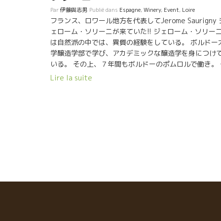
Par
伊藤與志男
Publié dans
Espagne
,
Winery
,
Event
,
Loire
フランス、ロワール地方を代表してJerome Saurigny 
ェローム・ソリーニが来ていた!! ジェローム・ソリー
は自然派の中では、異質の経験をしている。 ボルドー
学醸造学部で学び、アカデミックな醸造学を身につけ
いる。 その上、７年間もボルドーのポムロルで働き。 
の時、CH-Cheval Blancシャトー・シュヴァル・ブラ
Lire la suite
の醸造長の元で働いていた経験がある。 ある時、ロワ
ルのGriottesグリオット醸造のBabassババスのワイ
飲んで、すべてが変わってしまった。 今まで、自分が
わっていたワインとは全く違っていた。 『な、な、な
だ！これは！』 『体に沁み込んでいく、違和感のない
の液体は？』 ジェロームは即、方向転換を図った。
2005年にはロワールのアンジェ地区に来ていた。 こ
な劇的な人生転換をした人は少ない。 数カ月前に日本
行ったジェローム・ソリーニ。 日本の旅を本当に喜ん
いた二人。 日本の自然派ワイン愛好家に逢って、彼ら
厚い歓待に感激。 また、日本文化にもふれて、「想像
ていた以上に日本が素晴らしい国だった。」と言う。 
６年産は、天候不良による不作で殆ど収穫できなかっ