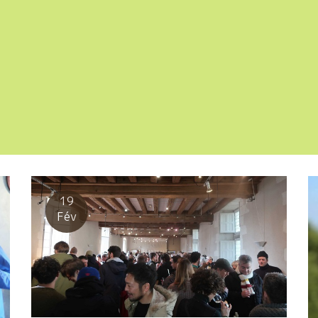
19
Fév