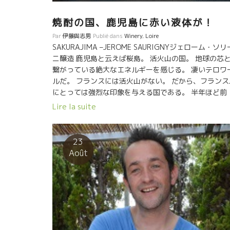
焼酎の国、鹿児島に赤い液体が！
Par
伊藤與志男
Publié dans
Winery
,
Loire
SAKURAJIMA –JEROME SAURIGNYジェローム・ソリ
ニ醸造 鹿児島と云えば桜島。 活火山の国。 地球の芯
繋がっている絶大なエネルギーを感じる。 凄いテロワ
ルだ。 フランスには活火山がない。 だから、フランス
にとっては強烈な印象を与える国である。 半年ほど前
に、ロワール地方の醸造家ジェローム・ソリーニJérom
Lire la suite
Saurignyがやって来た。 感動のあまり、こんなワイン
造ってしまった。 その名も“桜島” ジェロームは桜島を
て強烈なエモーションを感じたらしい。 2016年はジ
23
ロームにとっては、厳しい年だった。 それらの苦悶を
Août
べて打ち消す程のエモーションをこの桜時に感じたの
ろう。 明日へのエネルギーがよみがえるエモーション
ルな空間だった。 2016産はすべてラベル。ほんの少
しかない。 私にとってもエモーションナルな５０
ぶりの鹿児島。日本がホントに変わる時は、鹿児島か
と決まっている。 この薩摩の国から日本中に染まって
く。 この薩摩の人達が赤い自然な液体をグイグイ飲む