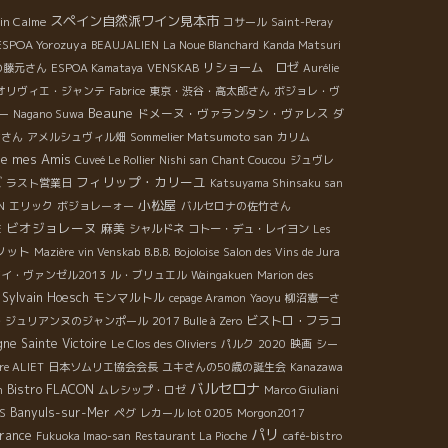
スペイン自然派ワイン見本市
in Calme
コサール
Saint-Peray
ESPOA Yorozuya
BEAUJALIEN
La Noue Blanchard
Kanda Matsuri
リショーム ロゼ
の藤元さん
ESPOA Kamataya
VENSKAB
Aurélie
オリヴィエ・ジャンテ
Fabrice
東京・渋谷・高太郎さん
ボジョレ・ヴ
Beaune
ドメーヌ・ヴァランタン・ヴァレス
ー
Nagano Suwa
ダ
シさん
アメルシュヴィル畑
Sommelier Matsumoto san
カリム
de mes Amis
Cuveé Le Rollier
Nishi san
Chant Coucou
ジュヴレ
フィリップ・カリーユ
ズ
ラスト営業日
Katsuyama Shinsaku san
小松屋
N
エリック
ボジョレーォー
バルセロナの佐竹さん
ビオジョレーヌ
麻美
E
シャルドネ
コトー・デュ・レイヨン
Les
ソット
Mazière
vin Venskab
B.B.B. Bojoloise
Salon des Vins de Jura
イ・ヴァンゼル2013
ル・ブリュエル
Waingakuen
Marion des
Sylvain Hoesch
モンマルトル
cepage Aramon
Yaoyu
柳沼憲一さ
ビストロ・フラコ
・ジュリアンヌのジャンポール
2017 Bulle à Zero
ne Sainte Victoire
Le Clos des Oliviers
パルク
2020
映画
シー
rre ALIET
日本ソムリエ協会会長
ユキさんの50歳の誕生会
Kanazawa
バルセロナ
Bistro FLACON
n
ムレシップ・ロゼ
Marco Giuliani
Banyuls-sur-Mer
S
ペグ
レカール lot 0205
Morgon2017
パリ
arance
Fukuoka Imao-san
Restaurant La Pioche
café-bistro