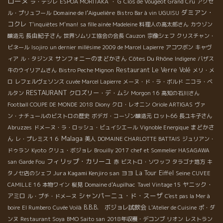
ローヌ
ラ・デジレ
ESPOA MORITAKA
・ G
Clos de Vougeot Grand Cru
アクセ
ダミアン・
Domaine de l’Aiguelière
ル・プリュフール
Bistro Bar à vin UGUISU
コクレ
T'inquiètes M'man!
sa fille ainée Madeleine
料理人の高太郎さん
カウゾン
長由紀子さん
醸造元
世界ソムリエ協会の会長
Cauzon
宗像シェフ
クリスチャン・
ビネール
Isojiro
un dernier millésime 2009 de Marcel Lapierre
アコワボン
キャヴ
サンフォニーのまどかさん
Côtes Du Rhône
ィア
ル・タジンヌ
Indigene
バザス
Restaurant Le Verre Volé
牛のウイリアムさん
Bistro Peche Mignon
メリ・メ
ロ
レフェルヴェソンス
cuvée Marcel Lapierre
メーヌ・ド・ラ・ボルド
ニコラ・ベ
RESTAURANT
クロズリー・デ・ムシ
ルタン
Morgon 16
高知の石川さん
Football COUPE DE MONDE 2018
Diony
クロ・レオニン
Oriole ARTIGAS
ヴァ
ン・ナチュールのビストロの歴史
ボデガ・コーゾン醸造元
ロット66
長ユキ子さん
まどかさ
Abruzzes
ドメーヌ・ラ・ロッシュ・ビュイシエール
Vignoble Energique
Malaga
ん
レ・プレミス１６
美人
DOMAINE CHARLOTTE BATTAIS
ジュリアン・
ドゥラン
Kyoto
クリュ・ボジョレ
Brouilly 2017
chef et Sommelier HASAGAWA
フィリップ・カリーユ
san
Garde Fou
赤
ビストロ・ソワッフ
タラゴナ地方
キ
Jura Kagami Kenjiro san
ヨヨ
La Tour Eiffel
Seine
タノセ店のシェフ
CUVEE
ヤニック・
CAMILLE 16
本物ワイン
桜見
Domaine d'Aupilhac
Tavel Vintage 15
シャンパーニュ・ド・スーザ
アミロ
ル・プチ・ドメーヌ
C'est pas la Mer à
B.B.B. ボジョレ試飲会
boire
El Rumbero
Cuvée Voilà
L'Atelier de Cuisine
ポ・ダ
ンヌ
Restaurant Soya
BMO Saito san
2018年収穫・デコンブ
リオン
レストラン