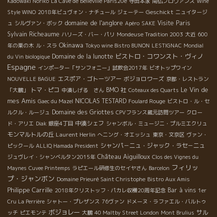
Kadowaki Noriko
La Cave de Belleville Paris20e
寺田本家
南仏プロヴァンス
Wine
Geschickt
Style WINO
2018年ビュヴォン・ナチュール
ジェーテー
ニュイタージ
domaine de l'anglore
Visite Paris
ュ
シルヴァン・ボック
Apéro
SAKE
Sylvain Richeaume
ハリーズ・バー・パリ
Mondeuse Tradition 2003
大近
600
Okinawa
年の栗の木
ル・スラ
Tokyo wine Bistro BUNON
LESTIGNAC
Mondial
ビストロ・コワンスト・ヴィノ
Domaine de la lunotte
du Vin biologique
Espagne
インポーター「サンフォニー」試飲会2017年
ビオトップワイン
エスポア・ゴトーツアー
ボジョロワーズ
NOUVELLE BAGUE
京都・レストラン
Le Vin de
トマ・ピコ
BMO 社
「大鵬」
中湊しげる さん
Coteaux des Quarts
mes Amis
NICOLAS TESTARD
Gaec du Mazel
Foulard Rouge
ビストロ・ル・セ
Domaine des Griottes
ルクル・ルージュ
CPVフランス蔵元訪問ツアー
クロー
中湊シェフ
ド・アリエ
Diak
銀座4丁目
シャンボル・ミュージニ・プルミエクリュ
モンマルトルの丘
Laurent Herlin
へニング・オエッシュ
東京・文京区
ヴァン・
シャンパ－ニュ・ジャック・ラセ－ニュ
ピックール
ALLIQ Hamada President
Château Aiguilloux
ジュヴレイ・シャンベルタン2015年
Clos des Vignes du
フィリッ
Maynes
Cuvee Printemps
ラピエール研修生のセイヤさん
Barcelon
プ・ジャンボン
Domaine Prieuré Saint Christophe
Bistro Aux Amis
Philippe Carrille
Bar à vins
2018年クリストッフ・パカレ収穫20周年記念
1er
Cru La Perrière
シャトー・プレザンス
76ヴァン
ドメーヌ・ラファエル・バルトゥ
ボジョレー
サル
ッチ
ピエモンテ
大鵬
40 Maltby Street London
Mont Brulius