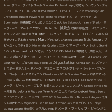
Domaine Pattes-Loup
Alias
サント・ヴィクトワール
小松さん
シルヴァン・ディ
ティエール
ピエール
Hotel BOMA
松井さん
エピスリー・フィン
Venddange 2018
Christophe Pacalet
Hayashi de Pioche
Valençay
ドメーヌ・シャモナール
Strohmeier
宗像康雄
バルセロナのユウコさん
Izu
Sakano Jun san
ボジョレ・ヌ
試飲会
トロワザムール
ーヴォーフェアー
Pet Nat
収穫29回記念・ドミニック・
ドゥラン
2018年11月伊藤日本ハードスケジュール
ドメーヌ・エロディ・バルム
自
Marc Pesnot
Trois Amours
然派ワイン見本市
Thomas
Château Gaillard
プ
マーク・ペノ
ピーユ・カスティヨン
Marion des Capriers
COMIC
Bistro Grand
ラモンさん
イタリア
Guy Blanchard
8
CPV Madoka
岩田さん（岩ちゃん）
ぺ
Alain Allier
ネデス
ドメーヌ・ベリュアール
2018年収穫・レオニス
Cornas
Tom
Dégustation
Gauthier
ルーブル
Château Margaux
Uchida san
シルヴァン・
エスカルポレット
レスポー
東京六本木
ドメーヌ・アミロー
シャトー・プピー
Domaine Gauby
ユ・コート・ド・カスティヨン
Chardonnay 2016
お酒のアトリ
丸山さん
ド
エ吉祥
野村高城さん
DOMAINE DE BOTHELAND
BMO Kamata san
メーヌ・ジャッキー・プレス
松岡さん
アンヌ・エレンヌさん
Comax Ethylix
荒
Barcelona
木夫妻
6 Pieds sur Terre
カンパニェス
Yve Camdebord
Pineau Denis
ワインカヴィスト・ロックス・オフ
2018 Salon des Vins Natures à Angers
ミネ
ットの佐野さん
Vignobles Elian Da Ros
Antoine Joly
カキと白ワイン
Tokyo
ドメーヌ・フィリップ・ジャンボン
Guinza
Gerard
神田祭り
お正月2019年