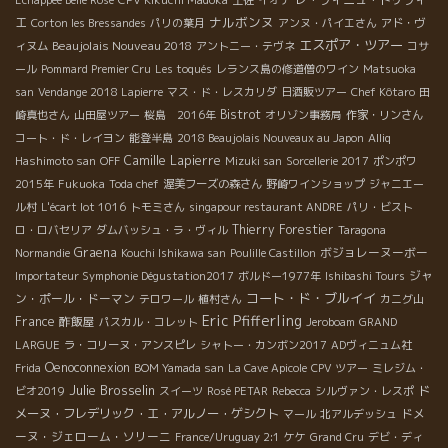
ナルボンヌ
エ
Corton les Bressandes
パリの葉月
アンヌ・パイエさん
アド・ヴ
エスポア・ツアー
Beaujolais Nouveau 2018
ィヌム
アントニー・テヴネ
コサ
ール
Pommard Premier Cru
Les toqués
レランス島の修道僧のワイン
Matsuoka
san
Vendange 2018 Lapierre
マス・ド・レスカリダ
日酒販ツアー
Chef Kôtaro
田
Bistrot
崎真也さん
山田屋ツアー
桜島 2016年
オリゾン事務局
作家・リンさん
コート・ド・レイヨン
能登半島
2018 Beaujolais Nouveaux au Japon
Alliq
Camille Lapierre
Hashimoto san
OFF
Mizuki san
Sorcellerie 2017
ポンポワ
2015年
Fukuoka
Toda chef
渥美フーズの森さん
野崎ワインショップ
ジャニエー
ル村
L'écart lot 1016
トモミさん
singapour restaurant ANDRE
パリ・ビスト
Thierry Forestier
ロ・ロバセリア
ダムバッシュ・ラ・ヴィル
Taragona
Graena
ボジョレーヌーボー
Normandie
Kouchi Ishikawa san
Poulille Castillon
ジャ
Importateur Symphonie Dégustation2017
ボルドー1977年
Ishibashi Tours
コート・ド・ブルイイ
ン・ポール・ドーマン
テロワール
植村さん
カニグ山
Eric Pfifferling
France
酢飯屋
パスカル・コレット
Jeroboam
GRAND
LARGUE
ラ・コリーヌ・アンスピレ
シャトー・カンボン2017
ADヴィニュム社
Oenoconnexion
Frida
BOM Yamada san
La Cave Apicole
CPV ツアー
ミレジム・
Julie Brosselin
ド
ビオ2019
スイーツ
Rosé PETAR
Rebecca
シルヴァン・レスポ
メーヌ・フレデリック・エ・アルノー・ゲシクト
ドメ
マール
北アルデッシュ
ーヌ・ジェローム・ソリーニ
France/Uruguay 2:1
ケケ
Grand Cru
デビ・ディ