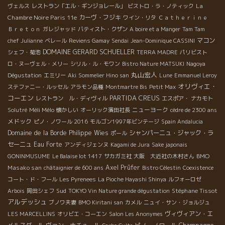
La
ヴェルス
レストラン「エル・ギンジョレール」
ビストロ・ラ・ノティック
Chambre Noire Paris 11e
カーヴ・フジキ
ワイン・リタ
Ｃａｔｈｅｒｉｎｅ
Ｂｒｅｔｏｎ
ガレジャッド
バティスト・クザン
A boire et a Manger
Tam Tam
マコン
chef Julianne
ベレール
Reviens Gamay
Sendai
Jean-Dominique CASSINI
DOMAINE GERARD SCHUELLER
シェフ・菊池
TERRA MADRE
パリビスト
ロ・ヌーヴェル・メリー
シリル・ル・モワン
Bistro Nature MATSUKI
Nagoya
丸山宏人
Dégustation
エミリー
Aki
Sommelier Hino san
Lune
Emmanuel Leroy
オリヴィエ・
ステファニー・ルッセル
アラモン品種
Montmartre Bis
Petit Max
コーエン
PARTIDA CREUS
レストラン ル・ディヴィル
エスポア・ ナカモト
Méli Mélo
ニューヨーク
Solutré
懐かしい
オーリック濱田社長
cèdre de 2300 ans
メドック
ピノ・ノワール 2016
モルゴン1997年ビンテージ
Spain Andalucia
Domaine de la Borde
Philippe Wies
シャンパーニュ・ジャック・ラ
ポール
セーニュ
Eau Forte
アンディジェンヌ
Kagami de Jura
Sake japonais
BMO
GONINMUSUME
Le Balaise lot 1417
サカガミ社
大阪 大近社の木村さん
Masako san
Axel Prüfer
châtaignier de 600 ans
Bistro Célestin
Coexistence
コート・ド・フール
Les Pyrenees
La Pioche Hayashi Shinya
ルフォーロゼ
Sud
Stéphane Tissot
Arbois
岡田シェフ
TOKYO Vin Nature grande dégustation
アルデッシュ
ブノワ夫妻
BMO Kiritani san
カメル
ニュイ・サン・ジョルジュ
ヴィヴィアン・エ
LES MARCELLINS
オリビエ・コーエン
Salon Les Anonymes
Champagne