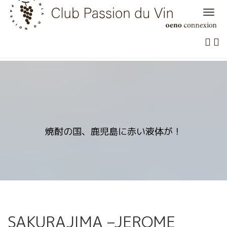
Skip
to
content
焼酎の国、鹿児島に赤い液体が！
SAKURAJIMA –JEROME