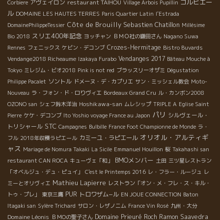
コルビエー
アヴェイロン
restaurant TAIHOU
Corbiere
Village Arbois Pupillin
ル
DOMAINE LES HAUTES TERRES
Paris Quartier Latin
l'Estrada
Côte de Brouilly
Sebastien Chatillon
DomainePhilippeTessier
Millésime
スリエ400年記念
Bio 2018
ヨッチャン
ＢＭＯ社の鎌田さん
Nagano Suwa
Crozes-Hermitage
Rennes
フェニックス
ケビン・デコンブ
Bistro Buvards
Vendanges 2017
Vendange2018 Richeaume
Izakaya Furabo
Bâteau Mouche à
Tokyo
ミレジム・ビオ2018
Pink is not red
ブラッスリーオザミ
Dégustation
ソントル
Philippe Pacalet
ドメーヌ・デ・カプリエ
サン・ミッシェル教会
Moto-
Nouveau
ラ・フォン・ド・ロりヴィエ
Bordeaux Grand Cru
ル・カンボン2008
Hoshikawa-san
OZONO san
シェフ鈴木洋治
ムレシップ
TRIPLE A
Eglise Saint
パリ
シルヴェール・
Pierre
ケケ・デコンブ
Ito Yoshio voyage France au Japon
STC
トリシャール
Campagnes
Bulbille
France Foot Championne de Monde
ラ・
オリオル・アルティギ
カミーユ・ラピエール
フル
2018年収穫ラピエール
ャス
Mariage de Nomura Takaki
La Sicile
Emmanuel Houillon
桜
Takahashi san
BMOメンバー
restaurant CAN ROCA
キューヴェ「和」
土田
三ツ星レストラン
「オベルジュ・デュ・ピュイ」
C'est le Printemps 2016
レ・フラー・ルージュ
レ
Mathieu Lapierre
ミーとオリヴィエ
レストラン「オン・メ・フレ・ス・キル・
PUR
トロワザム−ル
トゥ・プレ」
東京三鷹
EN JOUE CONNECTION
Baton
Itagaki san
Sylère Trichard
サロン・レザノニム
France Vin Rosé
九州・大分
Domaine Léonis
Domaine Prieuré Roch
Ramon Saavedra
ＢＭОの聖子さん