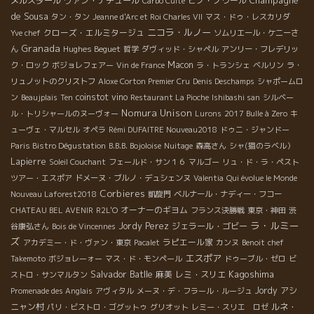
メルスダール
ヴァン・ナチュール
ピノ・ノワール
Carbo Culte
de Sousa
タン・タン
Jeanne d'Arc et Roi Charles VII
マス・ドゥ・レスカリダ
ニコラ・ルノー
クローズ・エルミタージュ
Yve chef
ソムリエール・ケニーさ
Granada
Hughes Beguet
ん
哲学
ダヴィッド・シャペル
アンリー・フレデリッ
Macon
ク・ロック
ボジョレフェアー
Vin de France
ラ・トランシェ
ベルリン
ラ・
リュノットのクリストフ
Aloxe Corton Premier Cru
Denis Deschamps
シャポームロ
coinstot vino
ン
Beaujplais
Ten
Restaurant La Pioche
Ishibashi san
シルベー
Nomura Unison
ル・トリシャールのヌーヴォー
Lurons
2017 Bulle à Zero
キ
ューヴェ・マルセル
オペラ
Rémi DUFAITRE Nouveau2018
ドゥニ・ジャンドー
Paris Bistro Dégustation
B.B.B. Bojoloise
Nuitage
森高さん
シャ(猫のラベル）
Lapierre
Soleil Couchant
フェールド・サン１６
マルゴー
リュ・ド・ラ・ペスト
ツアー・エスポア
ドメーヌ・ブルノ・デュシェンヌ
Valentia
Qui évolue le Monde
Corbieres
Nouveau Laforest2018
凱旋門
ベルナール・ナディー・フコー
オーナーのギヨム
CHATEAU BEL AVENIR
R2L'O
フランス決勝戦
東京・神田
渋
ラ・ルミー
Jordy Perez
ジェラール・ゴビー
谷康弘さん
Bois de Vincennes
ズ
ラピエール家
アカデミー・ド・ヴァン・東京
Pacalet
カンヌ
Benoit
chef
エスポア
Takemoto
ボジョレーォー
マス・ド・モンペール
ドゥーブル・ゼロ
ビ
Salvador Batlle
Kagoshima
麻美
レミ・スリエ
ストロ・サンマルタン
Jordy
アシ
Promenade des Anglais
アヴィタル
メーヌ・デ・フラール・ルージュ
ニャン村
ルネ・
パリ・ビストロ・ゴグットゥ
グリオット
レミー・スリエ ロゼ