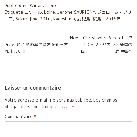
e
t
i
t
Publié dans
Winery
,
Loire
Étiqueté
b
ロワール
t
,
l
Loire
,
a
Jerome SAURIGNY
,
ジェローム・ソリ
ーニ
,
Sakurajima 2016
,
Kagoshima
,
鹿児島
,
桜島 2016年
o
e
g
o
r
e
Navigation
Next: Christophe Pacalet ク
Prev: 焼き鳥の奥の深さを知らさ
リストフ・パカレと薩摩の
k
r
de
れました !!
国、 鹿児島へ
l’article
Laisser un commentaire
Votre adresse e-mail ne sera pas publiée.
Les champs
obligatoires sont indiqués avec
*
Commentaire
*