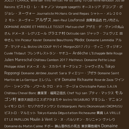
JOLLY FERRIOL
wine bar Vino Veritas
Fer du Sang 16
Obi Wine Kenobull
Jus de
ビストロ・レ・キャノン
デコンブ・ボ
Raisins
Vongole spagetti
オーストリア
ジョレ・ヌーヴォー
Grand Repas
Journaliste Mr.Hans
シャトー・メレ２００
アルザス
Louforosé
２
モト・ヌーヴォー
Jean-Paul
良質食品店
竹ノ内さん
DOMAINE ANDRE ET MIREILLE TISSOT
Matsuo chef
アザミ・デ・ヴァンの丸山
グラエナ村
さん
ドメーヌ・レグリエール
Ootsubo san
ジャック・フェヴリエ
田
Medoc
中さん
Vin Picoeur
Xavier
Domaine Beauthorey
Domaine Lammidia
アル
プ・マリティム
Bistro UN COUP
ヤバイ
Morgon2017
パリ・ヴィニ・ヴィジオン
Ardèche
Cuvée Thibaut
フレンチレストラン・ヤオユー
L'Echappée Belle Rouge
Julien Mareschal
Château Cambon 2017
Matheus
Domaine Patte Loup
Tokyo
Philippe Alliet
ドメーヌ・ル・スカラベ
オーナシェフ・シャヴィさん
Roppongi
Domaine Jérôme Jouret
Sara
ティエリー・プゼラ
Domaine Saint
Domaine Richaume
Martin de La Garrigue
ミレジム・ビオ
Rose de Zaza
ワイン
バー・シャンブル・ノワール
クロ・ドゥ・ヴージョ
Christophe Pueyo
S.A.I.N
モル
Château Cheval Blanc
農業家・福岡正信氏
Chef Yuji san
プティ・マックス
ゴン村
マキシム・マニョン
東京大田区のエスポアかまたや
bistro YASABURO
レイモン
ロバ・セリアのヴァンサン
Estézargues
Paris Okonomiyaki OKOMUSU
Tokyo Kanda Dégustation Richeaume
ビストロ・マルミット
貴腐
LA VRILLE
Moulin à Vent
ET LE PAPILLON
シ・ヌ・パルリオン・カリニャン
ヴァレり
Domaine
Domaine du Matin Calme
チボー
勝山晋作氏の死去
東京築地場外