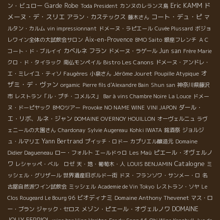
Eric KAMM
ド
ン・ビュロー
Garde Robe
Toda President
カンヌのレランス島
メーヌ・デ・スリエ
コート・デュ・ピ
アラン・カステックス
藤木さん
マ
ルタン・カルム
vin impressionnant
ドメーヌ・ラピエール
Cuvée Plussard
ボジョ
Aix-en-Provence
レワイン全体の大試飲会サロン
BMO Saito
銀座フレンチ
ＡＣ
カベルネ フラン
Jun san
コート・ド・ブルイイ
ドメーヌ・ラゲール
Frère Marie
Bistro Les Canons
クロ・ド・タイラック
南仏モンペイル
ドメーヌ・アンドレ・
オ
Jérôme Jouret
エ・ミレイユ・ティソ
Faugères
小泉さん
Poupille Atypique
ザミ・デ・ヴァン
orgamic
Pierre fils d'Alexandre Bain
Shun san
神奈川県藤沢
市
レストラン「ル・プチ・コメルス」
Bar à vins Chambre Noire
La Louce
ドメー
ダール・
ヌ・ドーピヤック
BMOツアー
Provoke
NO NAME WINE
VINI JAPON
エ・リボ、ルネ・ジャン
DOMAINE OVERNOY HOUILLON
オーヴェルニュ
ラヴ
ェニールの大園さん
Chardonay
Sylvie Augereau
Kohki IWATA
銘酒祭
ジョルジ
Yann Bertrand
ュ・ルマリエ
プイッチ・ロドー
カプリエル醸造元
Domaine
ピエール・オヴェルノ
Didier Dagueneau
ロー・フォルト
エールドゥロ
Les Maù
Catalogne
ワ
レシャッペ・ベル ロゼ
天・地・葡萄木・人
LOUIS BENJAMIN
ミ
ッシェル・グリザール
世界遺産旧ボルドー街
ドヌ・フランソワ・サンメー・ロ
名
古屋自然派ワイン試飲会
ミッシェル
Academie de Vin Tokyo
レストラン・ソヤ
Le
ビオディナミ
Domaine Anthony Thevenet
Clos Rougeard Le Bourg 96
マス・ロ
メゾン・ピエール・オヴェルノワ
DOMAINE
ー・ブラン
ジャック・セロス