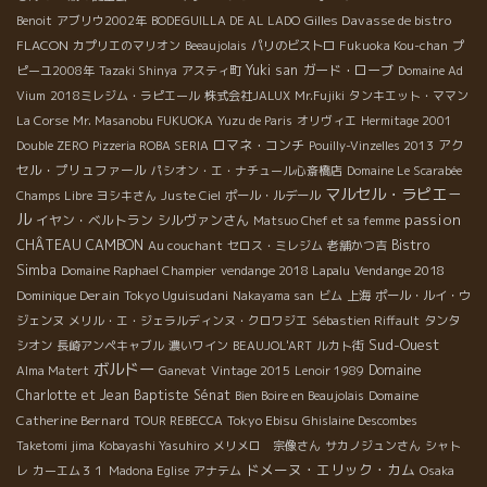
Gilles Davasse de bistro
Benoit
アブリウ2002年
BODEGUILLA DE AL LADO
FLACON
カプリエのマリオン
Beeaujolais
パリのビストロ
Fukuoka Kou-chan
プ
Yuki san
ガード・ローブ
ピーユ2008年
Tazaki Shinya
アスティ町
Domaine Ad
Vium
2018ミレジム・ラピエール
株式会社JALUX
Mr.Fujiki
タンキエット・ママン
La Corse
Mr. Masanobu FUKUOKA
Yuzu de Paris
オリヴィエ
Hermitage 2001
ロマネ・コンチ
アク
Double ZERO
Pizzeria ROBA SERIA
Pouilly-Vinzelles 2013
セル・プリュファール
パシオン・エ・ナチュール心斎橋店
Domaine Le Scarabée
マルセル・ラピエ－
Champs Libre
ヨシキさん
Juste Ciel
ポール・ルデール
ル
passion
イヤン・ベルトラン
シルヴァンさん
Matsuo Chef et sa femme
CHÂTEAU CAMBON
Bistro
Au couchant
セロス・ミレジム
老舗かつ吉
Simba
Vendange 2018
Domaine Raphael Champier
vendange 2018 Lapalu
Dominique Derain
Tokyo Uguisudani
Nakayama san
ビム
上海
ポール・ルイ・ウ
ジェンヌ
メリル・エ・ジェラルディンヌ・クロワジエ
Sébastien Riffault
タンタ
Sud-Ouest
シオン
長崎アンペキャブル
濃いワイン
BEAUJOL'ART
ルカト街
ボルドー
Domaine
Alma Matert
Ganevat
Vintage 2015
Lenoir 1989
Charlotte et Jean Baptiste Sénat
Domaine
Bien Boire en Beaujolais
Catherine Bernard
Tokyo Ebisu
TOUR REBECCA
Ghislaine Descombes
Taketomi jima
Kobayashi Yasuhiro
メリメロ 宗像さん
サカノジュンさん
シャト
ドメーヌ・エリック・カム
レ
カーエム３１
Madona Eglise
アナテム
Osaka