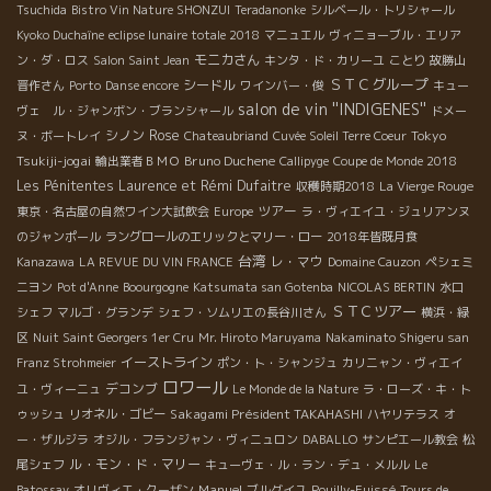
Tsuchida
Bistro Vin Nature SHONZUI
Teradanonke
シルベール・トリシャール
Kyoko Duchaîne
eclipse lunaire totale 2018
マニュエル
ヴィニョーブル・エリア
モニカさん
ン・ダ・ロス
Salon Saint Jean
キンタ・ド・カリーユ
ことり
故勝山
ＳＴＣグループ
シードル
晋作さん
Porto
Danse encore
ワインバー・俊
キュー
salon de vin ''INDIGENES''
ヴェ ル・ジャンボン・ブランシャール
ドメー
シノン
Rose
Tokyo
ヌ・ボートレイ
Chateaubriand
Cuvée Soleil Terre Coeur
Tsukiji-jogai
Bruno Duchene
輸出業者ＢＭＯ
Callipyge
Coupe de Monde 2018
Les Pénitentes
Laurence et Rémi Dufaitre
収穫時期2018
La Vierge Rouge
ツアー
東京・名古屋の自然ワイン大試飲会
Europe
ラ・ヴィエイユ・ジュリアンヌ
のジャンポール
ラングロールのエリックとマリー・ロー
2018年皆既月食
台湾
レ・マウ
Kanazawa
LA REVUE DU VIN FRANCE
Domaine Cauzon
ペシェミ
ニヨン
Pot d'Anne
Boourgogne
Katsumata san Gotenba
NICOLAS BERTIN
水口
ＳＴＣツアー
シェフ
マルゴ・グランデ
シェフ・ソムリエの長谷川さん
横浜・緑
区
Nuit Saint Georgers 1er Cru
Mr. Hiroto Maruyama
Nakaminato Shigeru san
イーストライン
Franz Strohmeier
ポン・ト・シャンジュ
カリニャン・ヴィエイ
ロワール
デコンブ
ユ・ヴィーニュ
Le Monde de la Nature
ラ・ローズ・キ・ト
Sakagami Président TAKAHASHI
ゥッシュ
リオネル・ゴビー
ハヤリテラス
オ
ー・ザルジラ
オジル・フランジャン・ヴィニュロン
DABALLO
サンピエール教会
松
ル・モン・ド・マリー
尾シェフ
キューヴェ・ル・ラン・デュ・メルル
Le
Manuel
Batossay
オリヴィエ・クーザン
ブルグイユ
Pouilly-Fuissé
Tours de