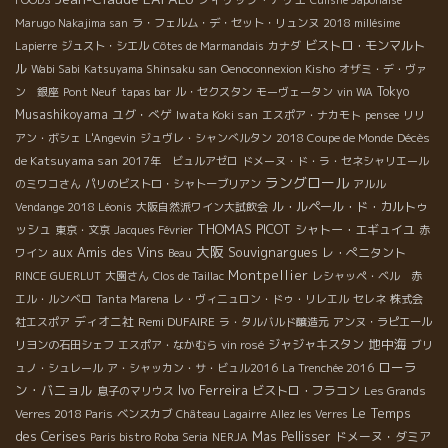
Marugo Nakajima san
ラ・フェルム・デ・セット・リュンヌ
2018 millésime
ビストロ・モンマルト
Lapierre
ジュスト・シエル
Côtes de Marmandais
カナダ
ル
Wabi Sabi
Katsuyama Shinsaku san
Oenoconnexion Kisho
オザミ・デ・ヴァ
Tokyo
ン 銀座
Pont Neuf
tapas bar
ル・セクスタン
モーヴェータン
vin WA
Musashikoyama
ユグ・べゲ
Iwata Koki san
エスポア・ナカモト
pensee
リリ
Décès
アン・ボシェ
L'Angevin
ジュヴレ・シャンべルタン
2018 Coupe de Monde
de Katsuyama san
2017年 ビュルアゼロ
ドメーヌ・ド・ラ・セネシャリエール
ラングロール
のミワコさん
パリのビストロ・シャトーブリアン
アルル
ル・ルペール・ド・カルトゥ
Vendange 2018 Léonis
大阪自然派ワイン大試飲会
THOMAS PICOT
ッシュ
シャトー・エギュイユ
東京・文京
Jacques Février
赤
大阪
aux Amis des Vins
Souvignargues
レ・ぺニタント
ワイン
Beau
Montpellier
RINCE GUERLUT
大園さん
Clos de Taillac
レシャッペ・ベル 赤
エル・ルンベロ
Tanta Marena
レ・ヴィニュロン・ドゥ・リレエル
セレネ
株式会
ディオニ社
Remi DUFAIRE
社エスポア
ラ・タルバルド醸造元
アンヌ・ラピエール
地中海
ジャジャキスタン
リヨンの石田シェフ
エスポア・なかむら
vin rosé
ブリ
ローラ
ュノ・シュレール
ア・シャッカン・サ・ビュル2016
La Trenchée 2016
ン・バニョル
Ivo Ferreira
ビストロ・フラコン
息子のマリウス
Les Grands
Le Temps
Verres 2018 Paris
ベンスカブ
Château Lagairre
Allez les Verres
des Cerises
Mas Pellisser
ドメーヌ・ダミア
Paris bistro Roba Seria
NERJA