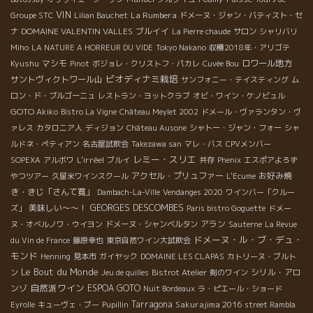
VIN
La Rumbera
Groupe STC
Lilian Bauchet
ドメーヌ・ジャン・バティスト・セ
DOMAINE VALENTIN VALLES
ブルイイ
ナ
La Pierre chaude
サロン
シャリバリ
Miho
LA NATURE A HORREUR DU VIDE
Tokyo Nakano
収穫2018年・アリゴテ
Kyushu
マシモ
ロワール地方
Pinot
ボジョレ・クリストフ・パカレ
Cuvée Bou
ビオディナミ栽培
サントヴィクトワール山
サンフォニー・テイスティング
ム
ロン・ド・ブルゴーニュ
レストラン・ヨットクラブ
オビ・ワイン・ケノビュル
GOTO Akiko
Bistro La Vigne
Château Meylet 2002
ドメール・ヴァランタン・ヴ
ァレス
カタロニア人
ディジョン
Château Ausone
シャトー・ジャン・フォー
シャ
ルドネ・ペティアン
名古屋試飲会
Takezawa san
マレ・バス
CPVメンバー
レミー・スリエ
L'irréel
SOPEXA
アルボワ
ブルイ
共存
Phenix
エスポアよろず
アクセル・プリュファー
お好み焼
やつツアー
久留米ワインスクール
L'Ecume
き・きじ「さんて寛」
Dambach-La-Ville
Vendanges 2020
ワインバー「クルー
美味しい～～！
GEORGES DESCOMBES
ズ」
Paris bistro Goguette
ドメー
アラン
ヌ・オベルノワ・ウイヨン
ドメーヌ・シャンベルタン
Sauterne
La Revue
ドメーヌ・ル・ブ・デュ・
du Vin de France
藤原幸也
東京自然ワイン大試飲会
モンド
Henning
見本市
ガイヤック
DOMAINE LES CLAPAS
カトリーヌ・ブルト
Le Bout du Monde
シリル・アロ
ン
Jeu de quilles
Bistrot Atelier
剣のワイン
自然派ワイン
ンゾ
ESPOA GOTO
Nuit Bordeaux
ラ・ピエール・ショード
Tarragona
Sakurajima 2016
Eyrolle
キューヴェ・ブー
Pupillin
street Rambla