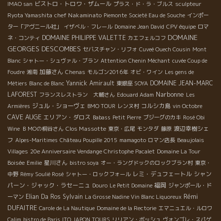
ビストロ・トロワ・ザムール
IMAO san
プラス・ド・ラ・ブルス
sculpteur
chef Nakaminato
Ryota Yamashita
Piemonte
Societé Eau de Souche
インポー
ター「アヴニール社」
イザベル・フレール
Domaine Jean David
CPV équipe
ロマ
DOMAINE
DOMAINE PHILIPPE VALETTE
ネ・コンティ
カエフェルコフ
GEORGES DESCOMBES
セバスチャン・リフォ
Cuveé Ouech Cousin
Mont
Blanc
シャトー・シュヴァル・ブラン
Attention Chenin Méchant
cuvée Coup de
加藤さん
Foudre
湘南
Chenas
モルゴン2016年
オビ・ワイン
Les gens de
Yannick Amirault
DOMAINE JEAN-MARC
Métiers
Blanc de Blanc
東銀座 SOYA
Narbonne
LAFOREST
フランスレストラン 大輔さん
Edouard Adam
Les
ジュル・ショーヴェ
コルシカ島
Armières
BMO TOUR
レンヌ村
vin Octobre
CAVE AUGE
エリアン・ダロス
Babass
Petit Pierre
ブジーグのカキ
Rosé Obi
Clos Massotte
渡辺幸樹シェ
Wine
ＢＭОの桐谷さん
東京・広尾
モンタダ
藤原
フ
Alpes-Maritimes
Château Poupille 2015
mamagoto
ロマン店長
Beaujolais
Villages
20e Anniversaire Vendange Christophe Pacalet
Domaine La Tour
星川さん
Boisée
Emilie
bistro soya
オー・ラングドックのロックブラン村
東京・
レミ・デュフェートル
シャン
中野
Rémy Soulié Rosé
シャトー・ロックフォール
パーン・ジャック・ラセーニュ
福岡
Douro
Le Petit Domaine
ジャンポール・ド
Rémi
Elian Da Ros
Sylvain
ーマン
La Grosse Nadine Vin Blanc Liquoreux
DUFAITRE
Carole de La Nautique
Domaine de la Rectorie
エマニュエル・ルロワ
Calim
bistro de Paris
ITO JAPON TOURS
リリアン・ボッシュ
ヴォンゴレ・スパゲ