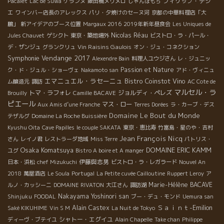
フィリップ・テシ
Pacalet
Lac de Suwa
ケランヌ
飯田橋メリメロ
じゃんぼもち
エ
ワインバー店長のアレックス
パリ・夕焼けのセーヌ河
京都の中華料理店「大
鵬」
新アイデアのブース位置
Margaux 2016
2019年新年昼食会
Les Uniques de
Nicolas Réau
Jules Chauvet
ゲシクト
東京・築地場外
ビストロ・ラ・パール・
Vin Raisins Gaulois
デ・ザンジュ
グランクリュ
オン・ジュ・コネクション
Symphonie
Vendange 2017
Alexendre Bain
料理人ユウジさん
レ・ジュニッ
Passion et Nature
ク・ド・ジュル・ショーヴェ
Nakamoto san
アド・ヴィニュ
エマニュエル・ラセーニュ
Bistro Coinstot Vino
ム醸造元
諏訪
AC Cote de
マルセル・ラ
トマ・ラフォレ
ジョルディ・ペレズ
Brouilly
Camille BACAVE
ピエール
マス・ロー
Aux Amis d’une Franche
Terres Dorées
ラ・カーブ・デス
Domaine Le Bout du Monde
テザルグ
Domaine La Roche Buissière
Kyushu Oita
Cave Papilles
le couple SAKATA
東京・恵比寿
竹富島・星のや・吉村
Jean François Nicq
さん
レイノ君
レストラーダ地域
Miss Terre
パトリス・
Osaka Komatsuya
DOMAINE ERIC KAMM
ユグ
Bistro A boire et A manger
伊藤與志男
日本・浜松
chef Mizukuchi
ビストロ・ラ・レガラード
Nouvel An
2018
萬屋酒店
Le Soula
Portugal
La Petite cuvée Cailloutine
Ruppert Leroy
ア
Marie-Hélène BACAVE
ルノ・カッシーニ
DOMAINE RIVATON
大江さん
諏訪湖
Nakayama Yoshinori san
Shinjuku
FOODAL
ブー・デュ・モンド
Uemura san
Ｓａｉｎｔ-Emilion
Alain Castex
Saké KIKUHIME
Vin S M
La Nuit de Tokyo
シャトー・エグイユ
ディーヴ・ブテイユ
Alain Chapelle
Take chan
Philippe