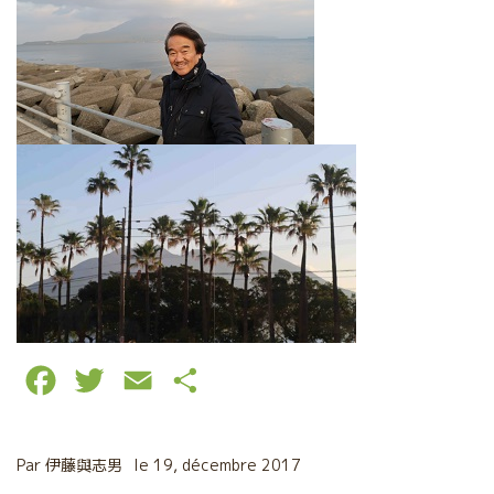
F
T
E
P
a
w
m
a
c
i
a
r
Par
伊藤與志男
le
19, décembre 2017