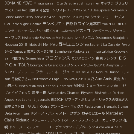
DOMAINE YOYO
Miyagawa san
Ota Daisuke sushi cuisinier
オップラ
ブリュリ
2018 Beaujolais Nouveaux
ウス
Cuvée Red
収穫20年記念・クリストフ・パカレ
Bonne Année 2019
serveuse Ana
Eruption Sakurajima
シェナ
レミー・セデス
モンペリエ・自然派ワイン見本市
Ciel-Terre-Vigne-Homme
YANN DURIEUX
ビストロ
キンタ・ド・ナポル
パリ14区
Chut ......Derain
フォジェール
ジャッキ
ー・プレス
histoire de Bistros de Vin Nature
レ・ザノ二ム
Descombes Beaujolais
野村ユニソン
Nouveau 2018
Iidabqshi Méli Mélo
restaurent La Casa del Perro
BMO Yamada
東京レストラン業
Symphonie Madoka san
Importatrice Kadowaki
プロヴァンス
ＥＳ
Sumeshiya
東京フレンチ
san
内田さん
カンヌのワイン
ＰＯＡ TOUR
Bourgogne Grand Cru
ダンス・アンコール2016
Aveyron
ラ・
フラール・ルージュ
クロワ・デ・ラモー
Millesime 2017
Nonura Unison Fujiki
Aux Amis
san
門脇紀子さん
Bistronomie
Lapalu Nouveau 2018
米沢
販売プロ
Raphael Champier
VINISUD
の西さん
Histoire du vin
ヌーヴォー 2020年
ロゼ
酒美土場
ヴォドピヴェック
Avenue des Champs-Elysées
Bistrot La Part de
restaurant japonais BISSOH
Anges
ソフィア・ボシェ
オーリックスの橋元さん
銀座ビストロ「PAUL」
Opéra
アントニー・ギックス
Restaurant français à Lyon
ドメーヌ・バティスト・クザン
Marcel et
Ueda Ayumi san
息子のピエール
Claire Richaud
札
ドゥニー・デシャン
ドメーヌ・ブノワ・クロー
ガロ・ヴァン
幌
ドメーヌ・ステファニー・エ・ヴァンサン・デブベルタン
Aichi ken ATSUMI
Jean-Claude LAPALU
フィリップ・アリエ
FOODS
Cuiisne Japonaise