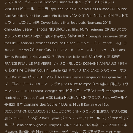
リスチャン・ビネール
La Trenchée
Cuveé WA
キューヴェ・ガレジャッド
ピエール・ニコラ
Ryo-san
VINEXPO
Saint Aubin 1er Cru
La Rose Qui Touche
アンジェ
Vin Nature BIM
Aux Amis des Vins Maruyama
Vin italien
アントネ
ッラ
レ・ガニヴェ
共栄
Cuvée Sakurajima
Beaujolais Nouveaux 2018
BMO
Jean-Francois NIQ
Chiroubles
Les filles
M. Yanaginuma
ORVEAUX CO.
Saint Aubin
ヴァランセ
ESPOAいせい
山田マサ子さん
beaujolais nouveau 2020
Président Nomura Unison
Mas de l'Escarida
ワインバー「ル・サンセール」
コ
Côte de Castillon
ルトン・
Marcel
アン・メ・フェ・スキル・トゥ・プレ
Sans
ジョルディ
Temps
Beaujolais Nouveau2017
L'Echappee belle rosé
恵比寿店
FRANCE FINAL
LE PRE VERRE
ヴィリエ・モルゴン
DOMAINE AMIRAULT
川村さ
Domaine Olivier Cousin
ん
Isabelle
石川アキノリ
TAKI BAKE
シルヴィー・オジ
ビストロ・マルゴ
エ
ュロ
Kirishima
Toulouse
Leynes
Languedoc Assignan
Red
ノ・コネ・チーム
ドメーヌ・リヴァトン
La Petite Pépée
ＢＭО社の山田さん
イヴ
ビストロ・ビアンカーラ
ェントツアー
Nuits Saint-Georges
Neil
Yanaginuma
日本
RECREATION
Kenichi san
Crosse Road
Nadja
フランスサッカーワールド
Domaine des Soulié 400ans
優勝2018年
M de B
Domaine de l'Ecu
DEGUSTATION BEAUJOLOISE
ピュピラン村
ジル・ダヴァス
北原さん
マサル式選
シャトー・カンボン
ジャン・フォワイヤール
別
Katsuyama
フリダ
サカガミグ
ループ
Domaine de Vignes du Maynes
ブルイイ2017
カベルネ・フラン2007
ユキ
Monica
エスポアツアー
さんの50歳の誕生会
マリー・ラピエール
M et Mme