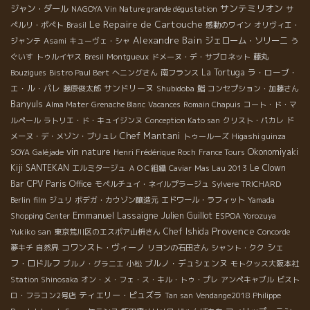
サンテミリオン
ジャン・ダール
NAGOYA Vin Nature grande dégustation
サ
Le Repaire de Cartouche
ぺルリ・ポぺト
Brasil
感動のワイン
オリヴィエ・
Alexandre Bain
ジェローム・ソリーニ
ジャンテ
Asami
キューヴェ・シャ
う
ぐいす
トゥルイヤス
Bresil
Montgueux
ドメーヌ・デ・サブロネット
藤丸
La Tortuga
ラ・ローブ・
Bouzigues
Bistro Paul Bert
へニングさん
南フランス
エ・ル・パレ
サンドリーヌ
Shubidoba
藤原俊太郎
鮨
コンセプション・加藤さん
Banyuls
Alma Mater
Grenache Blanc
Vacances
Romain Chapuis
コート・ド・マ
ルペール
ラトリエ・ド・キュイジンヌ
Conception Kato san
クリスト・パカレ
ド
Chef Mantani
メーヌ・デ・メゾン・ブリュレ
トゥールーズ
Higashi guinza
vin nature
Okonomiyaki
SOYA
Galéjade
Henri Frédérique Roch
France Tours
Kiji SANTEKAN
Le Clown
エルミタージュ
ＡＯＣ組織
Caviar
Mas Lau 2013
Bar
CPV Paris Office
モペルチュイ・ネイルプラージュ
Sylvere TRICHARD
Berlin
film
ジュリ
ボデガ・カウゾン醸造元
エドワール・ラフィット
Yamada
Emmanuel Lassaigne
Julien Guillot
Shopping Center
ESPOA Yorozuya
Provence
Chef Ishida
Yukiko san
東京荒川区のエスポア山枡さん
Concorde
コワンスト・ヴィーノ
シェ
夢キチ
自然界
リヨンの石田さん
シャント・クク
フ・ロドルフ
ブルノ・デュシェンヌ
ブルノ・グラニエ
小松
モトクッス大阪本社
Station Shinosaka
オン・メ・フェ・ス・キル・トゥ・プレ
アンペキャブル
ビスト
ティエリー・ピュズラ
ロ・フラコン2号店
Tan san
Vendange2018 Philippe