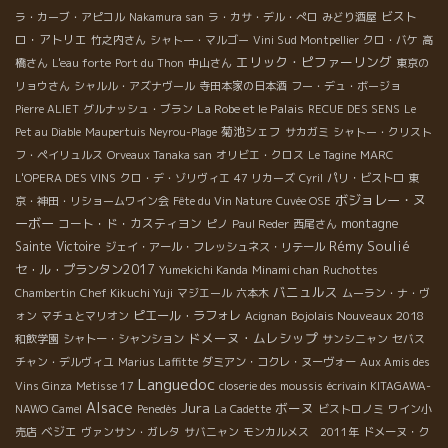
ビスト
ラ・カーブ・アピコル
Nakamura san
ラ・カサ・デル・ぺロ
みどり酒屋
ロ・アトリエ
竹之内さん
シャトー・マルゴー
Vini Sud Montpellier
クロ・バケ
高
エリック・ピファーリング
橋さん
L'eau forte
Port du Thon
中山さん
東京の
リョウさん
シャルル・アズナヴール
寺田本家の日本酒
フー・デュ・ボージョ
La Robe et le Palais
Pierre ALIET
グルナッシュ・ブラン
RECUE DES SENS
Le
菊池シェフ
Pet au Diable
Maupertuis Neyrou-Plage
サカガミ
シャトー・クリスト
フ・ペイリュルス
Orveaux Tanaka san
オリビエ・クロス
Le Tagine
MARC
L'OPERA DES VINS
クロ・デ・ゾリヴィエ
47 リカーズ
Cyril
パリ・ビストロ
東
ボジョレー・ヌ
京・神田・リショームワイン会
Fête du Vin Nature
Cuvée OSE
ーボー
コート・ド・カスティヨン
montagne
ピノ
Paul Reder
西尾さん
Rémy Soulié
Sainte Victoire
ジェイ・アール・フレッシュネス・リテール
セ・ル・プランタン2017
Yumekichi Kanda
Minami chan
Ruchottes
バニュルス
Chambertin
Chef Kikuchi Yuji
マジエール
六本木
ムーラン・ナ・ヴ
ピエール・ラフォレ
Bojolais Nouveaux 2018
ォン
マチュとマリオン
Acignan
ドメーヌ・ムレシップ
和飲学園
シャトー・シャンション
サンシニャン
セバス
チャン・デルヴィユ
Marius Laffitte
ダミアン・コクレ・ヌーヴォー
Aux Amis des
Languedoc
Vins Ginza
Metisse 17
closerie des moussis
écrivain KITAGAWA-
Alsace
Jura
ボーヌ
NAWO
Camel
Penedès
La Cadette
ビストロノミ
ワイン小
ベジエ
売店
ヴァンサン・ガレタ
サバニャン
モンカルメス 2011年
ドメーヌ・ク