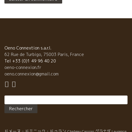
Oeno Connextion s.a.r.l.
62 Rue de Turbigo, 75003 Paris, France
Tel +33 (0)1 49 96 40 20
oeno-connexion.fr
oeno.connexion@gmail.com
Rechercher :
ドメーヌ・ドミニック・ドゥラン
グラナダ
Chateau Cassini
Laurence