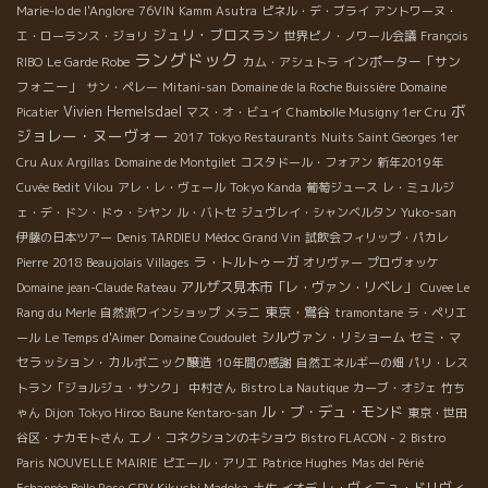
Marie-lo de l'Anglore
76VIN
Kamm Asutra
ピネル・デ・ブライ
アントワーヌ・
ジュリ・ブロスラン
エ・ローランス・ジョリ
世界ピノ・ノワール会議
François
ラングドック
インポーター「サン
RIBO
Le Garde Robe
カム・アシュトラ
フォニー」
サン・ペレー
Mitani-san
Domaine de la Roche Buissière
Domaine
ボ
Vivien Hemelsdael
Picatier
マス・オ・ビュイ
Chambolle Musigny 1er Cru
ジョレー・ヌーヴォー
2017
Tokyo Restaurants
Nuits Saint Georges 1er
Cru Aux Argillas
Domaine de Montgilet
コスタドール・フォアン
新年2019年
Cuvée Bedit Vilou
アレ・レ・ヴェール
Tokyo Kanda
葡萄ジュース
レ・ミュルジ
ェ・デ・ドン・ドゥ・シヤン
ル・バトセ
ジュヴレイ・シャンベルタン
Yuko-san
伊藤の日本ツアー
Denis TARDIEU
Médoc Grand Vin
試飲会フィリップ・パカレ
ラ・トルトゥーガ
Pierre
2018 Beaujolais Villages
オリヴァー
プロヴォッケ
アルザス見本市「レ・ヴァン・リベレ」
Domaine jean-Claude Rateau
Cuvee Le
東京・鴬谷
Rang du Merle
自然派ワインショップ
メラニ
tramontane
ラ・ペリエ
シルヴァン・リショーム
セミ・マ
ール
Le Temps d'Aimer
Domaine Coudoulet
セラッション・カルボニック醸造
10年間の感謝
自然エネルギーの畑
パリ・レス
トラン「ジョルジュ・サンク」
中村さん
Bistro La Nautique
カーブ・オジェ
竹ち
ル・ブ・デュ・モンド
ゃん
Dijon
Tokyo Hiroo
Baune Kentaro-san
東京・世田
谷区・ナカモトさん
エノ・コネクションのキショウ
Bistro FLACON - 2
Bistro
Paris NOUVELLE MAIRIE
ピエール・アリエ
Patrice Hughes
Mas del Périé
レ・ヴィニュ・ドリヴィ
Echappée Belle Rose
CPV Kikuchi Madoka
土佐
イオデ