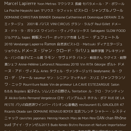
Marcel Lapierre
Yvon Metras
マクシマス
長崎
セパラメール・ア・ボワール
ビストロ・シャンブルノワール
La Pioche Hayashi san
マリウス・ラフィット
DOMAINE CHRISTIAN BINNER
Domaine Catherine et Dominique DERAIN
エル
ミｒタージュ 2001年
ババス
VINI CIRCUS
グラン・ラルグ
Paul Gillet
ドメー
ヌ・ドゥ・ラ・ガランス
ワインバー・ヴィノヴェリータス
Sakagami
SLOW FOOD
レミー・デュフェートル
質販スーパー
ジルアザム
tapas
ボッケリア市場
2018 Vendange Lapierre
Ramon
自然派ビストロ・Matsuki
ディナミタージュ
ドメーヌ・ジャン・クロード・ラパリュ
リョウさん
輪飲学園
アレキサンド
ラモン・サヴェドラ
ル・バンの息子ピエール君
バトン・板垣さん
ウグイス・紺野
Laforest Nouveau 2018
ドメ
真シェフ
Anne-Hélène
Vin RITA
Géorgie
ポルト
ーヌ・アド・ヴィヌム
ル・ク
Arles
タヴェル・ヴァンタージュ15
biodynamic
ロ・デ・ジャール
ジャンフランソ
saumur
サン・シニアン
マッチルド・スリエ
ワ・ニック
Pourriture Noble
Vin de primeur
LA CAVE ESTEZARGUE
Salon
B.B.B. Bojolais
紀子さん
ソムリエの日野さん
Tentation
ル・クロ・ファンティン
ヌ
Akiko Goto
Pernand Vergelesse
ロセ・パンプルムス
ホテル・ボマ
RUE DE LA
PESTE
パリの自然派ワインバー
パシオン心斎橋店
restaurant EL GINJOLER
47
シャトー・レスティ
Ricards Okada san
DOMAINE RENAUD BOYER
北浜フレンチ
Rhône
ニャック
GAN chan
cavistes japonais
Hennig Hoesch
Mas de Mon Père
sud
プイイ・ヴァンゼル2013
Budo Kendo
Bistro Passion et Nature
Importateur