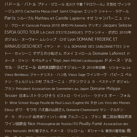
バドール・バトル
プティ・ピエール
北川ナヲ著「テロワール」文芸社
ヴィンテ
ージュ2015
Cachette Masa chef
Saint Chignan
エリック
シャトー・ラゲール
Paris
シャンパーニュ
Mathieu et Camille Lapierre
シルーブル
オゼ
ジャ
Jacques Selosse
ン・クロード
Canicule France 2018
BMO Mr.Kamata
マリオン
ESPOA GOTO TOUR
LA CAVE D’ESTEZARGUES
アヴァンティ・ポポロ
2018年
Lyon
DOMAINE FREDERIC ET
ボジョレ・ヌーヴォー
ムレシップ・ロゼ
ARNAUD GESCHICKT
イヤン・ド・リュ
DOMAINE DES SABLONNETTES
シャ
Domaine Laforest
オザミの小松さん
トー・カッシーニ
ガメイ
エイロール
ド
ドメーヌ・マル
Yoyo
メーヌ・ジャン・モペルチュイ
Jean-Michel Lasbouygues
セル・ラピエール
自然派試飲会ビオジョレーヌ
2018年収穫・リショーム
Le
Vieux Bordeaux
ジャーナリスト・ハン氏
Vieux Sage
ワインカーヴ・パピーユ
ぺル
ブルゴーニュ・グランクリュ
ナン・ヴェルジュレス村
ラ・ベスティア
ボジョレ
Domaine Philippe
ブラン
Président Association de Sommeliers au Japon
Tessier
日本レストランびそう
オー・フォル
ビストロ・ワインバー・ウグイス
ト
Wine School
Rouge Feuille de Paul Louis Eugène 94
大分
Les Vins des Moines
ボワ・モワセ
Ebisu
八丈島の山田さん
Domaine Chamonard
サン・マルタン・
第二回台湾自然派
デ・ラ・ガリッグ
自然派ワインバー祥瑞
ブルゴーニュ・ブラン
Nice
Pouilly-Fumé
ワイン試飲会
Philosophie de Yoshio ITO
Association des
南
Vins Naturels
BMO聖子さん
ドメーヌ・ジェローム・ギシャール
東京の屋形船