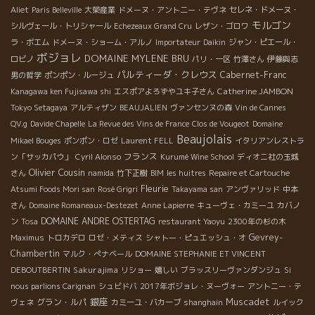
Aliet
Paris Belleville
大榮産業
ドメーヌ・アント二ー・テヴネ
セレネ・ドメーヌ・
モルゴン
シルヴェール・トリシャール
Echezeaux Grand Cru
レザン・ゴロワ
ラ・ボエム
ドメーヌ・ショーム・アルノ
Importateur
Daikin
ジャン・ピエール・
ボジョレ
DOMAINE MYLENE BRU
ロビノ
パリ・一区
竹澤さん
伊藤與志
パルティーダ・クレウス
Cabernet-Franc
男の哲学
ポンポン・ルージュ
Catherine JAMBON
Kanagawa ken Fujisawa shi
エスポアよろずやユキ子さん
Tokyo Setagaya
アルティザン
BEAUJALIEN
ヴァンセンヌの森
Vin de Cannes
QV.g
Davide Chapelle
La Revue des Vins de France
Clos de Vougeot
Domaine
Beaujolais
Mikael Bouges
ポンポン・ロゼ
Laurent FELL
イタリアンレストラ
フランス
ン「サッカパウ」
Cyril Alonso
Kurumé Wine School
ディオニ社の玉城
Olivier Cousin
さん
namida
竹下正樹
BIM
les huitres
Repaire et Cartouche
Fleurie
Atsumi Foods Mori san
Rosé Grigri
Takayama san
アンヴァリッド
中本
さん
Domaine Romaneaux-Destezet
Anne Lapierre
キューヴェ・カミーユ
カバノ
DOMAINE ANDRE OSTERTAG
ン
Tosa
restaurant Yaoyu
2300年の杉の木
Gevrey-
Maximus
トロカデロ
ロゼ・メティス
シャトー・ピュエッシュ・オ
Chambertin
マルク・ぺナベール
DOMAINE STEPHANIE ET VINCENT
Sakurajima
DEBOUTBERTIN
リショー
嬉しい
ブラッスリーヴァンダンジュ
Si
nous parlions Carignan
シュビドバ
2017年ボジョレ・ヌーヴォー
アントニー・テ
銀座
Muscadet
グラン・ルパ
ヴェネ
カミーユ・バカーブ
shanghain
ルイック