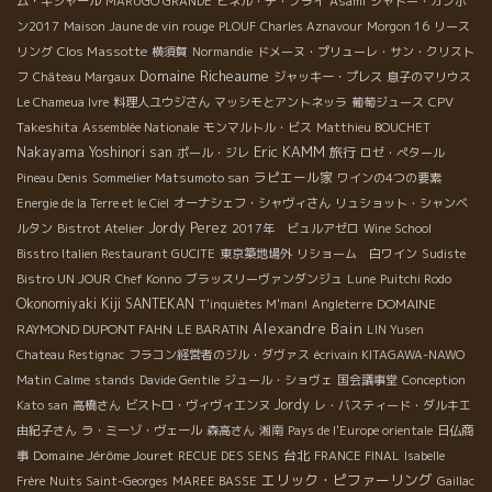
ム・ギシャール
MARUGO GRANDE
ピネル・デ・ブライ
Asami
シャトー・カンボ
ン2017
Maison Jaune de vin rouge
PLOUF
Charles Aznavour
Morgon 16
リース
Clos Massotte
リング
横須賀
Normandie
ドメーヌ・プリューレ・サン・クリスト
Domaine Richeaume
フ
Château Margaux
ジャッキー・プレス
息子のマリウス
CPV
Le Chameua Ivre
料理人ユウジさん
マッシモとアントネッラ
葡萄ジュース
Takeshita
Assemblée Nationale
モンマルトル・ビス
Matthieu BOUCHET
Eric KAMM
Nakayama Yoshinori san
旅行
ポール・ジレ
ロゼ・ぺタール
ラピエール家
Pineau Denis
Sommelier Matsumoto san
ワインの4つの要素
Energie de la Terre et le Ciel
オーナシェフ・シャヴィさん
リュショット・シャンベ
Jordy Perez
ルタン
Bistrot Atelier
2017年 ビュルアゼロ
Wine School
Bisstro Italien Restaurant GUCITE
東京築地場外
リショーム 白ワイン
Sudiste
Bistro UN JOUR
Chef Konno
ブラッスリーヴァンダンジュ
Lune
Puitchi Rodo
Okonomiyaki Kiji SANTEKAN
DOMAINE
T'inquiètes M'man!
Angleterre
Alexandre Bain
RAYMOND DUPONT FAHN
LE BARATIN
LIN Yusen
Chateau Restignac
フラコン経営者のジル・ダヴァス
écrivain KITAGAWA-NAWO
Matin Calme
stands
Davide Gentile
ジュール・ショヴェ
国会議事堂
Conception
Jordy
Kato san
高橋さん
ビストロ・ヴィヴィエンヌ
レ・バスティード・ダルキエ
由紀子さん
ラ・ミーゾ・ヴェール
森高さん
湘南
Pays de l'Europe orientale
日仏商
Domaine Jérôme Jouret
台北
事
RECUE DES SENS
FRANCE FINAL
Isabelle
エリック・ピファーリング
Frère
Nuits Saint-Georges
MAREE BASSE
Gaillac