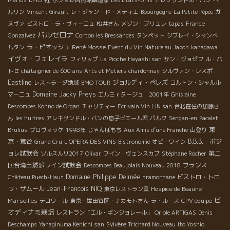
ルリン
Vincent Girault
レ・ジャン・ド・メティエ
Boourgogne
La Petite Pépée
ガ
ヌヴァ
ビストロ・ラ・ヴィーニュ
松井さん
メゾン・ブリュレ
tapas
France
バルセロナ
Gonzalvez
Corton les Bressandes
タンペット
ジブレイ・シャンベ
ラ・ピオッシュ
René Mosse
ルタン
Event du Vin Nature au Japon
kanagawa
イヴォ・フェレイラ
フィリップ
La Pioche Hayashi san
サン・ジョゼフ
ル・バ
トセ
châtaignier de 600 ans
Arts et Metiers
chardonnay
シルヴァン・レスポ
Eastline
ジョルディ・ペレズ
レストラーダ地域
BMO TOUR
コルトン・シャルル
Domaine Jacky Preys
マーニュ
エルミｒタージュ 2001年
Ghislaine
Descombes
Konno de Organ
チャリティー
Ecrivain Vin LIN san
台北在住の加藤さ
ん
les huitres
アレキサンドル・バンの息子ピエール君
パルク
Sengan-en
Pacalet
東
Brulius
プロヴォッケ
1998年
じゃんぼもち
Aux Amis d’une Franche
山登り
京・鴬谷
B.B.B. ボジ
Grand Cru
L'OPERA DES VINS
Bistronomie
オビ・ワイン
ョレ試飲会
第二
ソルスルリ2017
Olivar
ワイン・ヴェンスカブ
Stéphane Rocher
回台湾自然派ワイン試飲会
フランス
Descombes Beaujolais Nouveau 2018
Domaine Philippe Delmée
ビストロ・トロ
Château Puech-Haut
tramontane
ワ・ザムール
Jean-Francois NIQ
東京レストラン業
Hospice de Beaune
ビ
Marseilles
テロワール
東京・世田谷区・ナカモトさん
ラ・ルース
CPV équipe
オディナミ栽培
レストラン「エル・ギンジョレール」
Oriole ARTIGAS
Denis
Deschamps
Yanaginuma Kenichi san
Sylvère Trichard Nouveau
Ito Yoshio