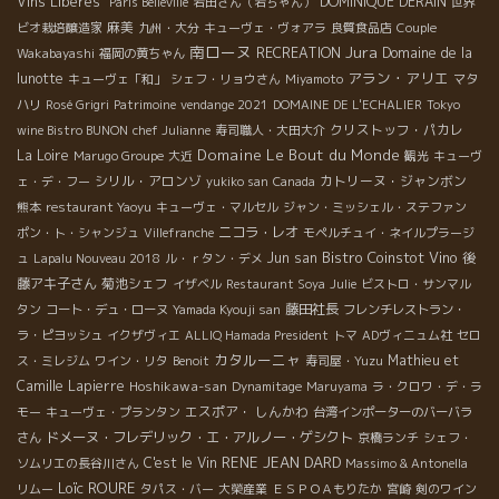
Vins Libérés"
DOMINIQUE DERAIN
Paris Belleville
岩田さん（岩ちゃん）
世界
麻美
ビオ栽培醸造家
九州・大分
キューヴェ・ヴォアラ
良質食品店
Couple
南ローヌ
Jura
RECREATION
Domaine de la
Wakabayashi
福岡の黄ちゃん
アラン・アリエ
lunotte
キューヴェ「和」
シェフ・リョウさん
Miyamoto
マタ
ハリ
Rosé Grigri
Patrimoine
vendange 2021
DOMAINE DE L'ECHALIER
Tokyo
クリストッフ・パカレ
wine Bistro BUNON
chef Julianne
寿司職人・大田大介
Domaine Le Bout du Monde
La Loire
Marugo Groupe
大近
観光
キューヴ
シリル・アロンゾ
カトリーヌ・ジャンボン
ェ・デ・フー
yukiko san
Canada
熊本
restaurant Yaoyu
キューヴェ・マルセル
ジャン・ミッシェル・ステファン
ニコラ・レオ
ポン・ト・シャンジュ
Villefranche
モペルチュイ・ネイルプラージ
Bistro Coinstot Vino
Jun san
後
ュ
Lapalu Nouveau 2018
ル・ｒタン・デメ
藤アキ子さん
菊池シェフ
イザベル
Restaurant Soya
Julie
ビストロ・サンマル
藤田社長
タン
コート・デュ・ローヌ
Yamada Kyouji san
フレンチレストラン・
ラ・ピヨッシュ
イクザヴィエ
ALLIQ Hamada President
トマ
ADヴィニュム社
セロ
カタルーニャ
Mathieu et
ス・ミレジム
ワイン・リタ
Benoit
寿司屋・Yuzu
Camille Lapierre
Hoshikawa-san
Dynamitage
Maruyama
ラ・クロワ・デ・ラ
エスポア・ しんかわ
モー
キューヴェ・プランタン
台湾インポーターのバーバラ
ドメーヌ・フレデリック・エ・アルノー・ゲシクト
さん
京橋ランチ
シェフ・
RENE JEAN DARD
C'est le Vin
ソムリエの長谷川さん
Massimo & Antonella
Loïc ROURE
リムー
タパス・バー
大榮産業
ＥＳＰＯＡもりたか
宮崎
剣のワイン