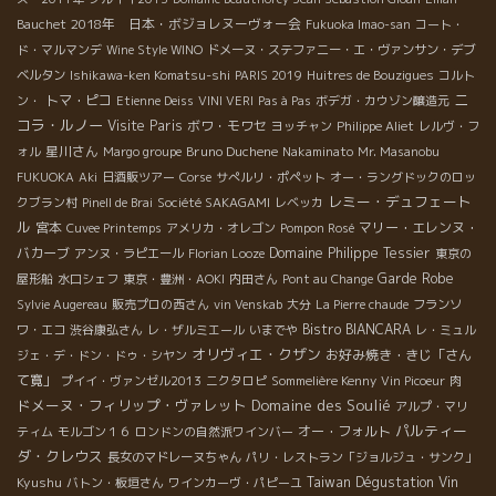
2018年 日本・ボジョレヌーヴォー会
Bauchet
Fukuoka Imao-san
コート・
ド・マルマンデ
Wine Style WINO
ドメーヌ・ステファニー・エ・ヴァンサン・デブ
ベルタン
Ishikawa-ken Komatsu-shi
PARIS 2019
Huitres de Bouzigues
コルト
ニ
トマ・ピコ
ン・
Etienne Deiss
VINI VERI
Pas à Pas
ボデガ・カウゾン醸造元
コラ・ルノー
Visite Paris
ボワ・モワセ
ヨッチャン
Philippe Aliet
レルヴ・フ
星川さん
Bruno Duchene
ォル
Margo groupe
Nakaminato
Mr. Masanobu
FUKUOKA
Aki
日酒販ツアー
Corse
サぺルリ・ポペット
オー・ラングドックのロッ
レミー・デュフェート
クブラン村
Pinell de Brai
Société SAKAGAMI
レベッカ
ル
宮本
マリー・エレンヌ・
Cuvee Printemps
アメリカ・オレゴン
Pompon Rosé
バカーブ
Domaine Philippe Tessier
アンヌ・ラピエール
Florian Looze
東京の
Garde Robe
屋形船
水口シェフ
東京・豊洲・AOKI
内田さん
Pont au Change
Sylvie Augereau
販売プロの西さん
vin Venskab
大分
La Pierre chaude
フランソ
Bistro BIANCARA
ワ・エコ
渋谷康弘さん
レ・ザルミエール
いまでや
レ・ミュル
オリヴィエ・クザン
お好み焼き・きじ「さん
ジェ・デ・ドン・ドゥ・シヤン
て寛」
プイイ・ヴァンゼル2013
ニクタロピ
Sommelière Kenny
Vin Picoeur
肉
ドメーヌ・フィリップ・ヴァレット
Domaine des Soulié
アルプ・マリ
パルティー
オー・フォルト
ティム
モルゴン１６
ロンドンの自然派ワインバー
ダ・クレウス
長女のマドレーヌちゃん
パリ・レストラン「ジョルジュ・サンク」
Kyushu
Taiwan Dégustation Vin
バトン・板垣さん
ワインカーヴ・パピーユ