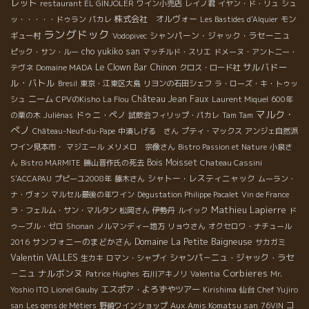
レット
restaurant EL GINJOLER
ワイン小売店
レイノ君
イヤン・ド・リュ
シュ
株式会社 オルヴォー
ッ・・・・・ドゥラン
パカレ
Les Bastides d'Alquier
モン
ラングドック
シャンパーン・ジャック・ラセーニュ
ギュー村
Vodopivec
cho yukiko san
ピック・サン・ルー
マッチルド・スリエ
ドメーヌ・アント二ー・
サルバドー
Le Clown Bar
Chinon
テヴネ
Domaine MADA
クロス・ロード社
ル・バトル
Bresil
東京・江東区大島
リヨンの石田シェフ
ラ・ローズ・キ・トゥッ
ニーム
Château Jean Faux
シュ
CPVのKisho
La Flou
Laurent Miquel
600年
マルク・
ドゥニ・ペノ
の栗の木
Juliénas
試飲会フィリップ・パカレ
Tam Tam
ぺノ
Château-Neuf-du-Pape
中湊しげる さん
プティ・マックス
アンジェ自然派
ワイン見本市・
マジエール
メリメロ 宗像さん
Bistro Passion et Nature
小泉さ
Bois Moisset
ん
Bistro MARMITE
勝山晋作氏の死去
Chateau Cassini
シャトー・レスティニャック
S'ACCAPAU
プピーユ2008年
藤木さん
ムーラン・
ナ・ヴォン
マルセル最後の年ワイン
Dégustation Philippe Pacalet
Vin de France
Mathieu Lapierre
ラ・フェルム・サン・マルタン
松岡さん
伊勢丹
ルイック
ド
ゥーブル・ゼロ
Shonan
ノルマンディー地方
リョウさん
オクセロワ・ナチュール
サンフォニーのまどかさん
Domaine La Petite Baigneuse
2016
サカガミ
Valentin VALLES
シャンパ－ニュ・ジャック・ラセ
生カキ
ロマン・シャプイ
ナルボンヌ
Corbieres
－ニュ
Patrice Hughes
石川アキノリ
Valentia
Mr.
エスポア・よろずやツアー
Yoshio ITO
Lionel Gauby
Kirishima
仙台
Chef Yujiro
Aux Amis Komatsu san
コ
san
Les gens de Métiers
野崎ワインショップ
76VIN