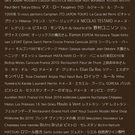
Cauzon
Bistro La Nautique
Nuit Bordeaux
Yo chan
Bistro
Tokyo Ebisu
マス・ロー
Paul Bert
Faugères
クロ・ルジャール・ル・ブール
1996年
Si nous parlions Carignan
ITO JAPON TOURS
La Casa del Perro
ビオトッ
NICOLAS TESTARD
プワイン
Mélanie
フランス・ツアー
ジュリアンヌ
ドメーヌ・
野村ユニソン
ビストロ・モンマルトル
ド・レグリエール
Goutte d’Or
ジル・
Ramon
ESPOA Yorozuya
ダヴァス
COMIC
オーリックスの橋元さん
Taipei Kato
san
LEVAT
Eglise Saint Pierre
Cruise
France Canicule 2018
シークレット・パー
ティー
モルゴン1997年ビンテージ
Midori Sakaya
oeuillade
Jean Delobre
大園さん
へニング・オエッシュ
Ganevat
MATA HARI
ローラン・バニョルの来日2018年
Biotop Wines
Canicule France 2018
Restaurent Fleur de Thym
上田あゆみさん
Elian Da Ros
ラ・カサ・デル・ぺロ
ドメーヌ・デ・グリオット
ツアー・エスポア
モンペリエ
ロイック・ルール
Anjou
Tosa
Chatelet
Mas Haut Buis
Miho
Laurent Herlin
Yumekichi Kanda
ドメーヌ・ミカエル・ブージュ
SOPEXA
パリの
オーナーのギヨム
ビストロ
ル・セクスタン
ドメーヌ・オリビエ・クザン
Aurélien Petit
France Vin Rosé
2018 millésime Lapierre
Nyctalopie
Châpeau
Moulin à Vent
Melon
Les Prémices 16
Yan Drieu
レストラン・ソヤ
レストラン・
フェルナンデーズ
Restaurant Grand Huit
chef Youji Suzuki
Nozaki Wine Shop
Millésime Bio 2018
フレンチ
ヴァンセンヌの森
2020 beaujolais nouveaux
Le
Bistro Brutal
Chameau Ivre
namida
ビストロ・セレスタン
Bistro Nature
ロワール地方
MATSUKI
Saito Junko san
ジュスト・シエル
自然派ワイン専門