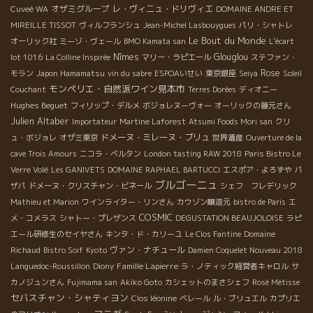
オザミグループ
レ・ヴィニュ・ドリヴィエ
Cuveé WA
DOMAINE ANDRE ET
MIREILLE TISSOT
ヴィルフランシュ
Jean-Michel Lasbouygues
パリ・シャトレ
Le Bout du Monde
オーリック社
ミーゾ・ヴェール
BMO Kamata san
L'écart
Nîmes
Glouglou
lot 1016
La Colline Inspirée
マリー・ラピエール
ステファン・
Rose
モラン
Japon Hamamatsu
vin du sabre
ESPOAいせい
東京銀座
Seiya
Soleil
モンペリエ・自然派ワイン見本市
Couchant
Terres Dorées
ディオニー
Hughes Beguet
フィリップ・デルメ
ボジョレヌーヴォー
オーリックの藤元さん
Julien Altaber
Importateur
Martine Laforest
Atsumi Foods Mori san
クリ
ドメーヌ・ミレーヌ・ブリュ
ュ・ボジョレ
オザミ東京
世界遺産
Ouverture de la
cave Trois Amours
ニコラ・ベルタン
London tasting RAW 2018
Paris Bistro Le
Verre Volé
Les GANIVETS
DOMAINE RAPHAEL BARTUCCI
エスポア・よろずや
パ
ブルゴーニュ
ザパ
ドメーヌ・クリスチャン・ビネール
シェフ フレデリック
Mathieu et Marion
ワインライター・リンさん
カウゾン醸造元
bistro de Paris
エ
COSMIC
メ・コメラス
シャトー・プレザンス
DEGUSTATION BEAUJOLOISE
ラピ
エール研修生のセイヤさん
キンタ・ド・カリーユ
Le Clos Fantine
Domaine
ヴァン・ナチュール
Richaud
Bistro Soif
Kyoto
Damien Coquelet Nouveau 2018
Famille Lapierre
Languedoc-Roussillon
Diony
ラ・ノティック経営者キャロル
サ
カノジュンさん
Fujimama san
Akiko Goto
カシェットのまさシェフ
Rosé Métisse
セバスチャン・シャティヨン
Clos léonine
ベレール
ル・ブリュエル
カプリエ