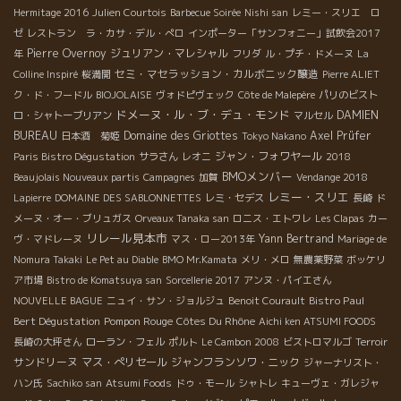
Hermitage 2016
Julien Courtois
Barbecue Soirée
Nishi san
レミー・スリエ ロ
ゼ
レストラン ラ・カサ・デル・ぺロ
インポーター「サンフォニー」試飲会2017
Pierre Overnoy
ジュリアン・マレシャル
年
フリダ
ル・プチ・ドメーヌ
La
セミ・マセラッション・カルボニック醸造
Colline Inspiré
桜満開
Pierre ALIET
ク・ド・フードル
BIOJOLAISE
ヴォドピヴェック
Côte de Malepère
パリのビスト
ドメーヌ・ル・ブ・デュ・モンド
DAMIEN
ロ・シャトーブリアン
マルセル
BUREAU
Domaine des Griottes
Axel Prüfer
日本酒 菊姫
Tokyo Nakano
ジャン・フォワヤール
Paris Bistro Dégustation
サラさん
レオニ
2018
BMOメンバー
Beaujolais Nouveaux partis
Campagnes
加賀
Vendange 2018
レミー・スリエ
Lapierre
DOMAINE DES SABLONNETTES
レミ・セデス
長崎
ド
メーヌ・オー・ブリュガス
Orveaux Tanaka san
ロニス・エトワレ
Les Clapas
カー
リレール見本市
Yann Bertrand
ヴ・マドレーヌ
マス・ロー2013年
Mariage de
Nomura Takaki
Le Pet au Diable
BMO Mr.Kamata
メリ・メロ
無農薬野菜
ボッケリ
ア市場
Bistro de Komatsuya san
Sorcellerie 2017
アンヌ・パイエさん
Bistro Paul
NOUVELLE BAGUE
ニュイ・サン・ジョルジュ
Benoit Courault
Bert Dégustation
Pompon Rouge
Côtes Du Rhône
Aichi ken ATSUMI FOODS
長崎の大坪さん
ローラン・フェル
ポルト
Le Cambon 2008
ビストロマルゴ
Terroir
サンドリーヌ
マス・ぺリセール
ジャンフランソワ・ニック
ジャーナリスト・
ハン氏
Sachiko san
Atsumi Foods
ドゥ・モール
シャトレ
キューヴェ・ガレジャ