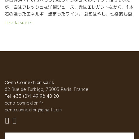
が飲み頃？というパワフルなワインをミネルヴォワで造っていた
が、白はフレッシュな洋梨ジュース、赤はエレガントながら、1本
芯の通ったエネルギー詰まったワイン。 髭をはやし、性格的も穏
やかになった感じのセナ。旨し！ ★Thomas Picot –
Lire la suite
Domaine Pattes Loup パット・ルーのトマ・ピコは2015年ヴィ
ンテージを持参。このエレガントなミネラル感がたまらない。繊
細なシャブリ。余韻の塩気が心地良い。 ★Mas Haut BUIS
ラングドックの標高500mにぶどう畑を持つマス・オー・ビュイ。
オリヴィエも昔は凝縮度たっぷり、新樽たっぷりのワインを造っ
ていたが、今やマセラシオンカルボニックで、樽の使用も減ら
し、素晴らしいバランスのワインを造っている。
★Cosmic(スペイン) この自然派巨匠溢れるサロンで、ひときわ輝
いていたのが、スペインのコスミック。 ザルバは見ての通り、チ
Oeno Connextion s.a.r.l.
ベットあたりの修行僧のような雰囲気。 無駄の無い、かつまさに
62 Rue de Turbigo, 75003 Paris, France
宇宙のエネルギーの流れ詰まった、研ぎ澄まされたワイン。 カリ
Tel +33 (0)1 49 96 40 20
ニャン・ノワール、ブラン、グリのキュヴェ、オンカリダスは、
oeno-connexion.fr
もうワインを超えた飲料。 ちょうどMas Pellisserマス・ペリセー
oeno.connexion@gmail.com
ルのOriol Artigasオリオルも試飲会に来ており、ザルバと熱く語
りあっていた。 今からのスペイン自然派を引っ張っていく、輝く
2人だ！ ★Christophe Pueyo サンテミリオンのクリスト
Rechercher :
フ・プエヨもセミヨンのアンフォラのキャヴェなど、いろいろ挑