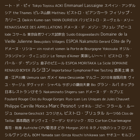
Emmanuel Lassaigne
ート・ド・ピィ
Tokyo Toyosu AOKI
スペイン・アンダル
フィリップ・
ビストロ・ビアンカーラ
シア
the Thames
ピレネ山脈
Mathieu
カリーユ
Daikin Kume-san
YANN DURIEUX
パリビストロ・ヌーヴェル・メリー
プピーユ
RENAISSANCE DES APPELLATIONS
ドメーヌ・デ・メゾン・ブリュレ
Domaine de la
Iode
コサール
東京自然ワイン大試飲会
Suido Edogawabashi
Vieille Julienne
ESPOA Nakamoto
Côte de Py
Beaujolais Villages
Gerard
ドメーヌ・リショー
vin rosé et somen
la Porte de Bourgogne
Yokosuka
オジル・
美味しい～～！
フランジャン・ヴィニュロン
Le Temps d'Aimer
ビストロ・ラ・
パール・デ・ザンジュ
息子のピエール
ESPOA MORITAKA
La Sicile
DOMAINE
ルシヨン
酒美土場
RENAUD BOYER
Importateur Symphonie Free Tasting
水
Keke Descombe
道・江戸川橋
Uemura san
ガメイ
マルゴー
2018年皆既月食
ヴィ
グラン・ルパ
ユ・サージュ
ダヴィッド・シャペル
サボリの鎌田夫妻
Bio
ホップラ
日本レストランびそう
Nakaminato Shigeru san
ドメーヌ・デ・カプリエ
Ryo-san
Foulard Rouge
Clos du Rouge Gorges
Les Uniques de Jules Chauvet
Marc Pesnot
Philippe Carrille
フラール・ルー
Monica
リオネル・ゴビー
ジュ
ビストロ・ブリュタル
Domaine Geschickt
ユウジさん
ルーツ66
Clos de
Corton Charlemagne
Taillac
酒本商店
オリヴィエ・クーザン
セドリック・ガロ
CPV菊池まどか
寿司・刺身
Autriche
Morgon 2016
キタノセ店のシェフ
ロリエ
シルヴァンさん
BOM Yamada san
Ginza
Kouchi Ishikawa san
ヤオユー
モルゴン