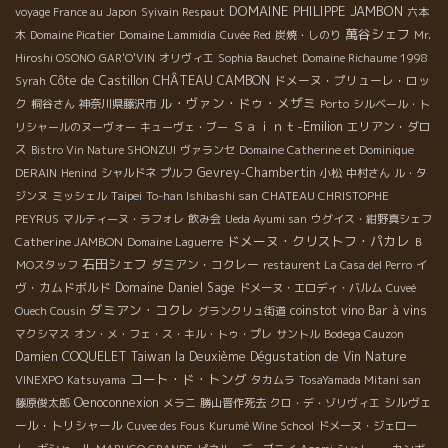
DOMAINE PHILIPPE JAMBON
voyage France au Japon
Syivain Respaut
六本
萬谷シェフ
木
Domaine Picatier
Domaine Lammidia
Cuvée Red
炭焼・しのり
Mr.
Hiroshi OSONO
GAR'O'VIN
オリヴィエ
Sophia Bauchet
Domaine Richaume 1998
Côte de Castillon
CHÂTEAU CAMBON
ドメーヌ・プリューレ・ロッ
Syrah
ル・ヴァン・ドゥ・メザミ
ク
桐谷さん
神奈川県藤沢市
Porto
シルベール・ト
Ｓａｉｎｔ-Emilion
エリアン・ダロ
リシャールのヌーヴォー
キューヴェ・ブー
ス
Bistro Vin Nature SHONZUI
ヴァランセ
Domaine Catherine et Dominique
Gevrey-Chambertin
DERAIN
Henind
シャルドネ
プルフ
小松
中村さん
ル・タ
Taipei
ジンヌ
ミッシェル
To-han Ishibashi san
CHATEAU CHRISTOPHE
PEYRUS
マルティーヌ・ラフォレ
飲み会
Ueda Ayumi san
ウグイス・紺野真シェフ
ドメーヌ・クリストフ・パカレ
Catherine JAMBON
Domaine Laguerre
Ｂ
石田シェフ
ダミアン・コクレー
イ
ＭОスタッフ
restaurent La Casa del Perro
ヴ・カムドボルド
Domaine Daniel Sage
ドメーヌ・エロディ・バルム
Cuveé
ダミアン・コクレ
coinstot vino
Bar à vins
Ouech Cousin
グランクリュ街道
マクシマス
オン・メ・フェ・ス・キル・トゥ・プレ
サントル
Bodega Cauzon
Damien COQUELET
Taiwan la Deuxième Dégustation de Vin Nature
コート・ド・トング
VINEXPO
Katsuyama
タカムラ
TosaYamada Mitani san
Oenoconnexion
シルヴェ
藤原俊太郎
メラニ
勝山晋作死去
クロ・デ・ゾリヴィエ
ール・トリシャール
Cuvee des Fous
Kurumé Wine School
ドメーヌ・ジェロー