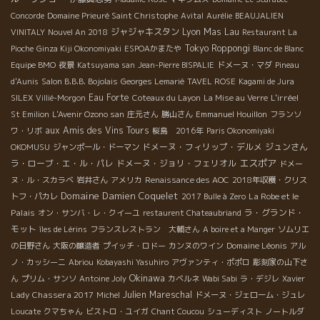
Concorde
Domaine Prieuré Saint Christophe
Avital
Aurélie
BEAUJALIEN
ジャジャキスタン
Lyon
Mas Lau
VINITALY
Nouvel An 2018
Restaurant La
Tokyo Roppongi
Pioche
Ginza Kiji Okonomiyaki
ESPOAかまたや
Blanc de Blanc
Equipe BMO
夜景
Katsuyama san
Jean-Pierre BISPALIE
ドメーヌ・マダ
Pineau
d'Aunis
Salon B.B.B. Bojolais
Georges Lemarié
TAVEL ROSE
Kagami de Jura
Eau Forte
L'irréel
SILEX
Villié-Morgon
Coteaux du Layon
La Mise au Verre
St Emilion
L'Avenir Ozono san
庄元さん
勝山さん
Emmanuel Houillon
フランソ
aux Amis des Vins Tours
ワ・リボ
桜島 2016年
Paris Okonomiyaki
ドメーヌ・フィリップ・デルメ
ジュンさん
OKOMUSU
ジャンポール・ドーマン
エスポア
ラ・ローブ・エ・ル・パレ
ドメーヌ・ジョリ・フェリオル
ドメー
ヌ・ル・スカラベ
岩井さん
アメリカ
Renaissance des AOC
2018年収穫・クリス
Domaine Damien Coquelet
La Robe et le
トフ・パカレ
2017 Bulle à Zero
Palais
ラ・グランド・
オン・サンバ・レ・クイーユ
restaurent Chateaubriand
モット
îles de Lérins
フランスレストラン 大輔さん
A boire et a Manger
ソムリエ
Domaine Léonis
の日野さん
大阪の醸造者
プイッチ・ロドー
カンヌのワイン
アル
ノ・カッシーニ
Abriou
Kobayashi Yasuhiro
アヴァンティ・ポポロ
彫刻家の山下さ
Okinawa
ん
プリム・サンソ
Antoine Joly
カベルネ
Wabi Sabi
ラ・デジレ
Xavier
Lady Chassera 2017
Julien Mareschal
Michel
ドメーヌ・ジェローム・ジュレ
Loucate
クマちゃん
ビストロ・ユイガ
Chant Coucou
シューディスト
ノートルダ