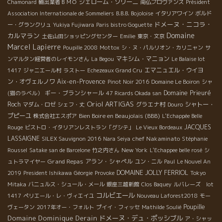
ジェローム・ソリーニ
Chamonard
輸出業者ＢＭＯ
南仏プロヴァンス
Président
Association Internationale de Sommeliers
B.B.B. Bojoloise
イタリアワイン
ボルド
ドメーヌ・ニコラ・
ー・グランクリュ
Yukiya Fujiwara
Paris bistro Goguette
Domaine
カルマラン
土佐山田ショッピングセンター
Emilie
東京・文京
Marcel Lapierre
Poupille 2008
Mottox
シ・ヌ・パルリオン・カリニャン
サ
マキシム・マニョン
ンマルタン経営者のレイモンさん
La Begou
Le Balaise lot
エマニュエル・ウイヨ
1417
ジャニエール村
ラストー
Echezeaux Grand Cru
ン・オヴェルノワ
Aix-en-Provence
Pinot Noir 2016
Domaine Le Boiron
シャ
ギー・ブランシャール
Domaine Prieuré
(猫のラベル）
47 Ricards Okada san
Oriol ARTIGAS
Roch
グラエナ村
シャトー・
マダム・ロゼ
シェフ・丈
Douro
プピーユ
Bien Boire en Beaujolais (BBB)
株式会社エスポア
L'Echappée Belle
JACQUES
Rouge
ビストロ・イタリアンレストラン「グシテ」
Le Vieux Bordeaux
LASSAIGNE
chef Nakaminato
SILEX Sauvignon 2016
Nara Seiya
Stéphanie
New York
Roussel
Satake san de Barcelone
竹之内さん
L'Echappee belle rosé
シ
Grand Repas
アラン・シャペル
ュトラマイヤー
ユン・ニル
Paul
Le Nouvel An
DOMAINE JOLLY FERRIOL
2019
President Ishikawa
Géorgie
Provoke
Tokyo
Mitaka
バニュルス・シュール・メール
銀座三越新館
Clos Baquey
ルバレーズ lot
コルビエール
1417
ペリエール・レ・ヴィエイユ
Nouveau Laforest2018
モー
Poupille
ヴェータン
2017年オー・フォルト
プイイ・フィッセ
Mathilde Soulié
Domaine Dominique Derain
ドメーヌ・デュ・ポッシブル
ア・シャッ