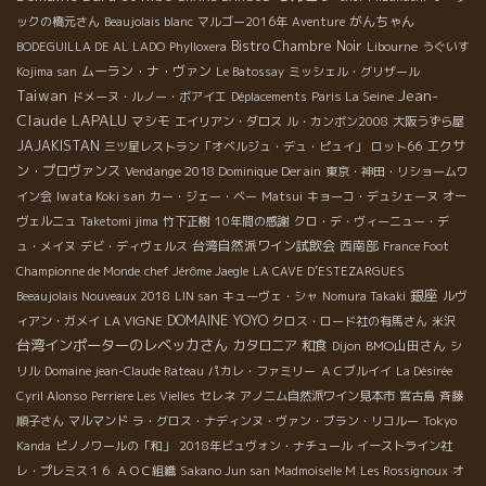
がんちゃん
ックの橋元さん
Beaujolais blanc
マルゴー2016年
Aventure
Bistro Chambre Noir
BODEGUILLA DE AL LADO
Phylloxera
Libourne
うぐいす
ムーラン・ナ・ヴァン
Kojima san
Le Batossay
ミッシェル・グリザール
Jean-
Taiwan
ドメーヌ・ルノー・ボアイエ
Déplacements
Paris La Seine
Claude LAPALU
マシモ
エイリアン・ダロス
ル・カンボン2008
大阪うずら屋
JAJAKISTAN
エクサ
三ツ星レストラン「オベルジュ・デュ・ピュイ」
ロット66
ン・プロヴァンス
Vendange 2018 Dominique Derain
東京・神田・リショームワ
Iwata Koki san
イン会
カー・ジェー・ベー
Matsui
キョーコ・デュシェーヌ
オー
ヴェルニュ
Taketomi jima
竹下正樹
10年間の感謝
クロ・デ・ヴィーニュー・デ
台湾自然派ワイン試飲会
西南部
ュ・メイヌ
デビ・ディヴェルス
France Foot
Championne de Monde
chef Jérôme Jaegle
LA CAVE D’ESTEZARGUES
銀座
Beeaujolais Nouveaux 2018
LIN san
キューヴェ・シャ
Nomura Takaki
ルヴ
DOMAINE YOYO
LA VIGNE
ィアン・ガメイ
クロス・ロード社の有馬さん
米沢
台湾インポーターのレベッカさん
カタロニア
和食
BMO山田さん
Dijon
シ
リル
Domaine jean-Claude Rateau
パカレ・ファミリー
ＡＣブルイイ
La Désirée
Cyril Alonso
Perriere Les Vielles
セレネ
アノニム自然派ワイン見本市
宮古島
斉藤
順子さん
マルマンド
ラ・グロス・ナディンヌ・ヴァン・ブラン・リコルー
Tokyo
Kanda
ピノノワールの「和」
2018年ビュヴォン・ナチュール
イーストライン社
レ・プレミス１６
ＡＯＣ組織
Sakano Jun san
Madmoiselle M
Les Rossignoux
オ