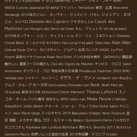
マラガ
のマリオン
Kuma chan
Garde Fou
シャトー・ジャン・フォー
Kohki
Graena
IWATA
Cuiisne Japonaise
ワインバー
Tentation
東京・広尾
Brasserie
ジュリアン・ギヨ
Vendange
2018年ボジョレ・ヌーヴォー・クリストフ・パカレ
Le Casot des
Domaine des Capriers
エル・ルンベロ
アキ子さん
Mailloles
Les Murgers des Dents de Chien
カム・アシュトラ
Vin de primeur
2018年ヌーヴォー・レミー・デュフェートル
オン・ジュ・コネクション
Château
Alain Allier
Cheval Blanc
エールドゥロ
En Mets fais ce qu'il te plait
Take chan
Côte de Feule
ジャン・セバスチャン・ジョアン
北浜フレンチ
MARC
Le P'tit
Pinard
奈良セイヤ
Crosse Road
Paul Gillet
パリのお好み焼き OKOMUSU
諏訪湖
懐かしい
渥美フーズの森さん
Clos des Vignes du Maynes
オリビエ・クロス
Salon
Anonymes
オリヴィエ・クロ
寺田本家の日本酒
Mondeuse Tradition 2003
BMO
オザミ・デ・ヴァン
Yamada san
シャトー・カッシーニ
Ishibashi san
中山さん
René Jean
セーヌ河
マルゴ・グループ
Katsuyama Shinsaku san
Mas de
Thomas Laforest
エノ・
l'Escarida
新年2018年
Attention Chenin Méchant
Fleurie
コネ・チーム
BMO Seiko san
Medoc
パリの葉月
田中さん
Château
Roquefort
Julien Derain
ドメーヌ・ショーム・アルノ
Côtes Rotie
Salon
カリニ
ャン
Jean-Marie Vergé
フィロキセラ
2018 Beaujolais Villages
Nora
Toulouse
金
南仏
クロ・ルジャール
沢
酒屋・よろずや
Babass
Quinonero Pierre
バルセロナ
のユウコさん
Kajikawa san
La Noue Blanchard
南ちゃん
Brouilly 2017
Bistro Le
Sancerre
Maury
世界ソムリエ協会の会長
2018年収穫・デコンブ
Crozes-