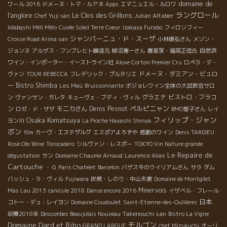
domaine de
ワール 2016
ドメーヌ・トマ・ルアネ
Apps
エマニュエル・ルロワ
ラングロール
l'anglore
Le Clos des Grillons
Julian Altaber
Chef Yuji san
Iidabqshi Méli Mélo
Cuvée Soleil Terre Coeur
Izakaya Furabo
フィロソフィー
シャンパーニュ・ド・スーザ
Crosse Road Arima san
小林康弘さん
メゾン・
ジョンヌ
アルザス・フンブレヒト醸造元
柳沼憲一さん
農業家・福岡正信氏
自然派
ワイン・インポーター・イーストライン社
Aloxe Corton Premier Cru
ロペラ・デ・
ドメーヌ・ダミアン・ビュロ
ヴァン
TOUR REBECCA
フレデリック・プルタリエ
ー
Bistro Shimba
Les Maù
Bruissonnante
ボジョレワイン全体の大試飲会サロ
グラエナ
ビストロ・フラコ
ン
ヴァンサン・ガレタ
キューヴェ・ブディ・ヴィル
ペルピニャン
ン
モニカさん
Denis Pesnot
ロゼ・ド・ザザ
BMO聖子さん
レイ
フィリップ・ジャン
Osaka Komatsuya
ヨン川
La Pioche Hayashi Shinya
ボン
film
カーヴ・エステザルグ
エスポアよろずや
感動のワイン
Denis TARDIEU
Rosé Obi Wine
Torocadero
シルヴァン・レスポー
TOKYO Vin Nature grande
Le Repaire de
dégustation
サン
Domaine Chaume Arnaud
Laurence Alias
Cartouche
・ G
Paris Chatelet
Barcelon
バザス牛のウイリアムさん
サラ
ダム
バッシュ・ラ・ヴィル
Fujiwara
炭焼・しのり・中山夫妻
Domaine de Montgilet
Minervois
Mas Lau 2013
canicule 2018
Danse encore 2016
イザベル・フレール
日本
コトー・デュ・レイヨン
Domaine Coudoulet
Saint-Etienne-des-Oullières
Takenouchi san
収穫2018年
Descombes Beaujolais Nouveau
Bistro La Vigne
Domaine Dard et Ribo
モルゴン
GRAND LARGUE
chef Mizukuchi
オーリ