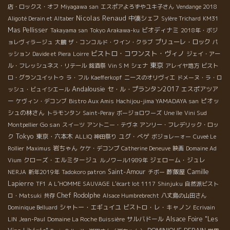
店・ロックス・オフ
Miyagawa san
エスポアよろずやユキ子さん
Vendange 2018
Nicolas Renaud
中湊シェフ
Aligoté Derain et Altaber
Sylère Trichard
KM31
Mas Pellisser
ビオディナミ
Takayama san
Tokyo Arakawa-ku
2018年・ボジ
プリューレ・ロック
ョレヴィラージュ
大鵬
ザ・コンコルド・ワイン・クラブ
パ
ビストロ・コワンスト・ヴィノ
ッション
Davide et Piera
Loirre
ジェイ・アー
東京
ル・フレッシュネス・リテール
銘酒祭
Vin S M
シェナ
アレイヤ地方
ビスト
ロ・グランユイットゥ
ラ・フル
Kaefferkopf
ニースのオリヴィエ
ドメーヌ・ラ・ロ
Andalousie
セ・ル・プランタン2017
エスポアツア
ッシュ・ビュイシエール
ー
ピオッ
ケヴィン・デコンブ
Bistro Aux Amis
Hachijou-jima YAMADAYA san
シュの林さん
トラモンタン
Saint-Peray
ボージョロワーズ
Une île
Vini Sud
Go san
Montpellier
スイーツ
アントニー・テヴネ
アンリー・フレデリック・ロッ
Tokyo
東京・六本木
ユグ・べゲ
ク
ALLIQ
神田祭り
ボジョレーォー
Cuveé Le
岩ちゃん
Rollier
Maximus
ケケ・デコンブ
Catherine Deneuve
映画
Domaine Ad
クローズ・エルミタージュ
ジェローム・ジュレ
Vium
ルノワール1989年
Saint-Amour
酢飯屋
Camille
NERJA
新年2019年
Tadokoro patron
チボー
Lapierre
TF1
A L’HOMME SAUVAGE
L'écart lot 1117
Shinjuku
自然派ビスト
Chef Rodolphe
ロ・Matsuki
共存
Alsace Humbrebrecht
八丈島の山田さん
シャトー・エギュイユ
ビストロ・レ・キャノン
Dominique Belluard
Ecrivain
サルバドール
Alsace Foire "Les
LIN
Jean-Paul
Domaine La Roche Buissière