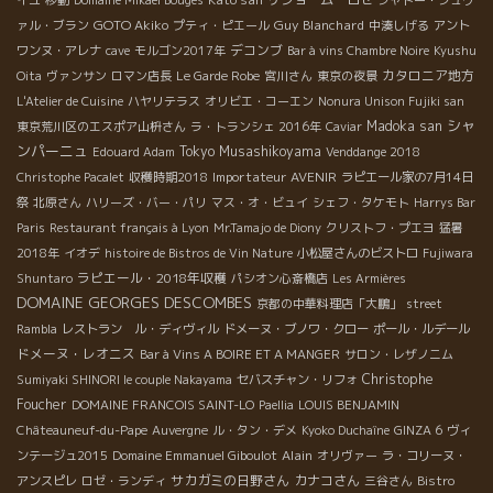
GOTO Akiko
Guy Blanchard
ァル・ブラン
プティ・ピエール
中湊しげる
アント
デコンブ
ワンヌ・アレナ
cave
モルゴン2017年
Bar à vins Chambre Noire
Kyushu
カタロニア地方
Oita
ヴァンサン
ロマン店長
Le Garde Robe
宮川さん
東京の夜景
L'Atelier de Cuisine
ハヤリテラス
オリビエ・コーエン
Nonura Unison Fujiki san
シャ
Madoka san
東京荒川区のエスポア山枡さん
ラ・トランシェ 2016年
Caviar
ンパーニュ
Tokyo Musashikoyama
Edouard Adam
Venddange 2018
Importateur AVENIR
Christophe Pacalet
収穫時期2018
ラピエール家の7月14日
祭
北原さん
ハリーズ・バー・パリ
マス・オ・ビュイ
シェフ・タケモト
Harrys Bar
Paris
Restaurant français à Lyon
Mr.Tamajo de Diony
クリストフ・プエヨ
猛暑
2018年
イオデ
histoire de Bistros de Vin Nature
小松屋さんのビストロ
Fujiwara
ラピエール・2018年収穫
Shuntaro
パシオン心斎橋店
Les Armières
DOMAINE GEORGES DESCOMBES
京都の中華料理店「大鵬」
street
Rambla
レストラン ル・ディヴィル
ドメーヌ・ブノワ・クロー
ポール・ルデール
ドメーヌ・レオニス
Bar à Vins A BOIRE ET A MANGER
サロン・レザノニム
Christophe
Sumiyaki SHINORI le couple Nakayama
セバスチャン・リフォ
Foucher
DOMAINE FRANCOIS SAINT-LO
Paellia
LOUIS BENJAMIN
Châteauneuf-du-Pape
Auvergne
ル・タン・デメ
Kyoko Duchaîne
GINZA 6
ヴィ
Alain
ンテージュ2015
Domaine Emmanuel Giboulot
オリヴァー
ラ・コリーヌ・
サカガミの日野さん
カナコさん
アンスピレ
ロゼ・ランディ
三谷さん
Bistro