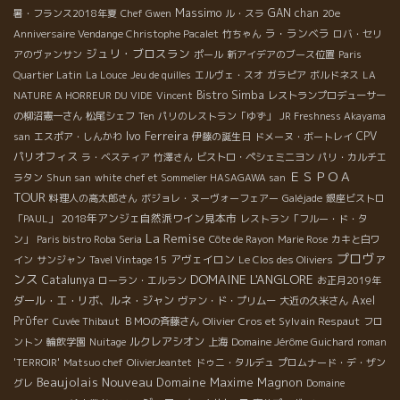
Massimo
GAN chan
暑・フランス2018年夏
Chef Gwen
ル・スラ
20e
ラ・ランベラ
Anniversaire Vendange Christophe Pacalet
竹ちゃん
ロバ・セリ
ジュリ・ブロスラン
アのヴァンサン
ポール
新アイデアのブース位置
Paris
Quartier Latin
La Louce
Jeu de quilles
エルヴェ・スオ
ガラピア
ボルドネス
LA
Bistro Simba
NATURE A HORREUR DU VIDE
Vincent
レストランプロデューサー
の柳沼憲一さん
松尾シェフ
Ten
パリのレストラン「ゆず」
JR Freshness Akayama
Ivo Ferreira
CPV
san
エスポア・しんかわ
伊藤の誕生日
ドメーヌ・ボートレイ
パリオフィス
ラ・ベスティア
竹澤さん
ビストロ・ペシェミニヨン
パリ・カルチエ
ＥＳＰＯＡ
ラタン
Shun san
white
chef et Sommelier HASAGAWA san
TOUR
料理人の高太郎さん
ボジョレ・ヌーヴォーフェアー
Galéjade
銀座ビストロ
2018年アンジェ自然派ワイン見本市
「PAUL」
レストラン「フルー・ド・タ
La Remise
ン」
Paris bistro Roba Seria
Côte de Rayon
Marie Rose
カキと白ワ
プロヴァ
アヴェイロン
イン
サンジャン
Tavel Vintage 15
Le Clos des Oliviers
ンス
DOMAINE L'ANGLORE
Catalunya
ローラン・エルラン
お正月2019年
ダール・エ・リボ、ルネ・ジャン
Axel
ヴァン・ド・プリムー
大近の久米さん
Prϋfer
Olivier Cros et Sylvain Respaut
Cuvée Thibaut
ＢＭОの斉藤さん
フロ
ルクレアシオン
ントン
輪飲学園
Nuitage
上海
Domaine Jérôme Guichard
roman
'TERROIR'
Matsuo chef
OlivierJeantet
ドゥニ・タルデュ
プロムナード・デ・ザン
Beaujolais Nouveau
Domaine Maxime Magnon
グレ
Domaine