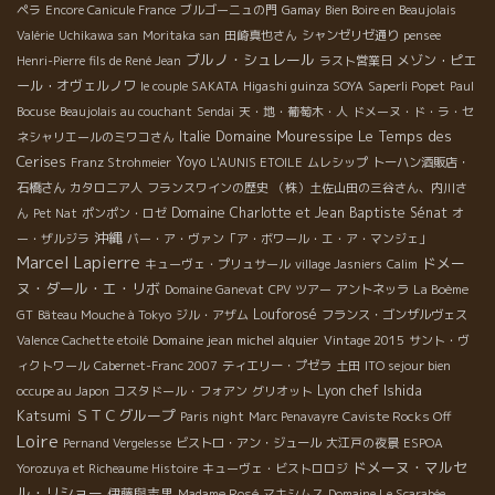
ペラ
Encore Canicule France
ブルゴーニュの門
Gamay
Bien Boire en Beaujolais
Valérie
Uchikawa san
Moritaka san
田崎真也さん
シャンゼリゼ通り
pensee
ブルノ・シュレール
メゾン・ピエ
Henri-Pierre fils de René Jean
ラスト営業日
ール・オヴェルノワ
le couple SAKATA
Higashi guinza SOYA
Saperli Popet
Paul
Bocuse
Beaujolais au couchant
Sendai
天・地・葡萄木・人
ドメーヌ・ド・ラ・セ
Domaine Mouressipe
Le Temps des
Italie
ネシャリエールのミワコさん
Cerises
Yoyo
Franz Strohmeier
L'AUNIS ETOILE
ムレシップ
トーハン酒販店・
石橋さん
カタロニア人
フランスワインの歴史
（株）土佐山田の三谷さん、内川さ
Domaine Charlotte et Jean Baptiste Sénat
ん
Pet Nat
ポンポン・ロゼ
オ
沖縄
ー・ザルジラ
バー・ア・ヴァン「ア・ボワール・エ・ア・マンジェ」
Marcel Lapierre
ドメー
キューヴェ・プリュサール
village Jasniers
Calim
ヌ・ダール・エ・リボ
Domaine Ganevat
CPV ツアー
アントネッラ
La Boème
Louforosé
GT
Bâteau Mouche à Tokyo
ジル・アザム
フランス・ゴンザルヴェス
Domaine jean michel alquier
Valence Cachette etoilé
Vintage 2015
サント・ヴ
ィクトワール
Cabernet-Franc 2007
ティエリー・プゼラ
土田
ITO sejour bien
Lyon chef Ishida
occupe au Japon
コスタドール・フォアン
グリオット
Katsumi
ＳＴＣグループ
Paris night
Marc Penavayre
Caviste Rocks Off
Loire
Pernand Vergelesse
ビストロ・アン・ジュール
大江戸の夜景
ESPOA
ドメーヌ・マルセ
Yorozuya et Richeaume Histoire
キューヴェ・ビストロロジ
ル・リショー
伊藤與志男
Madame Rosé
マキシムス
Domaine Le Scarabée