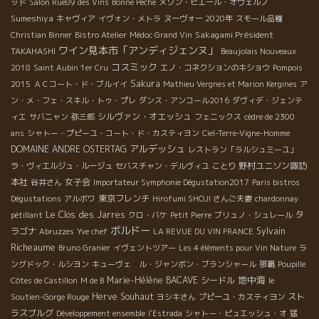
ッド
Salon Rue89 des Vins
Bonne Peche
メゾン・ピエール・オヴェルノ
Sumeshiya
キャヴィア
イヴォン・メトラ
ヌーヴォー 2020年
スモール品種
Sakagami Président
Christian Binner
Bistro Atelier
Médoc Grand Vin
ワイン見本市「アンディジェンヌ」
TAKAHASHI
Beaujolais Nouveaux
コスミック
2018
Saint Aubin 1er Cru
エノ・コネクションのキショウ
Pompois
Sakura
2015
ＡＣコート・ド・ブルイイ
Mathieu Vergnes et Marion Kergines
ア
ン・メ・フェ・スキル・トゥ・プレ
ダンス・アンコール2016
ダヴィデ・ジェンテ
シルヴァン・オエッシュ
ィエ
サバニャン
弥三郎
フェニックス
cèdre de 2300
ans
シャトー・プピーユ・コート・ド・カスティヨン
Ciel-Terre-Vigne-Homme
アルデッシュ
DOMAINE ANDRE OSTERTAG
レストラン「ラルシュミーユ」
野村ユニソン諏訪
ラ・ヴィエルジュ・ルージュ
セバスチャン・デルヴィユ
ことり
本社
女子会
谷井さん
Importateur Symphonie Dégustation2017
Paris bistros
東京フレンチ
Dégustations
アルボワ
Hirofumi SHOJI さんご夫妻
chardonnay
Le Clos des Jarres
タ
pétillant
クロ・バケ
Petit Pierre
ブリュノ・シュレール
ボルドー
ラゴナ
Sylvain
Abruzzes
Yve chef
LA REVUE DU VIN FRANCE
Richeaume
Bruno Granier
イヴェントツアー
Les 4 éléments pour Vin Nature
ラ
ングドック・ルシヨン
キューヴェ ル・ジャンボン・ブランシャール
那覇
Poupille
地中海
Marie-Hélène BACAVE
シードル
Côtes de Castillon
M de B
le
Herve Souhaut
スト
Soutien-Gorge Rouge
ヨシキさん
プピーユ・カスティヨン
ラスブルグ
Développement ensemble
l'Estrada
シャトー・ピュエッシュ・オ
猛