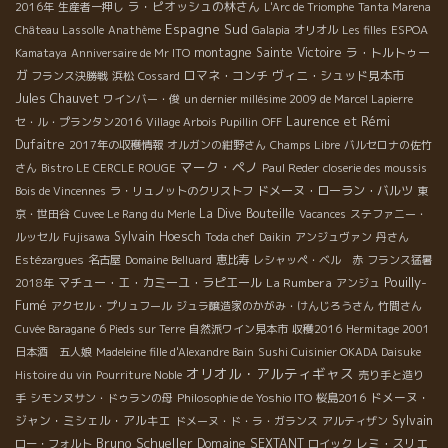
ラ・ピオッシュの林さん
2016年
生産者一押し
L'Arc de Triomphe
Tanta Marena
Espagne Sud
Château Lassolle
Anathème
Galapia
オリオル
Les filles
ESPOA
montagne Sainte Victoire
ラ・トルトゥー
Kamataya
Anniversaire de Mr ITO
ガ
ロマネ・コンチ
ヴィニ・シュッド見本市
フランス決勝戦
浜松
Cossard
Jules Chauvet
ワインバー・俊
un dernier millésime 2009 de Marcel Lapierre
Laurence et Rémi
セ・ル・プランタン2016
Village Arbois Pupillin
OFF
Dufaitre
2017年の収穫情報
オルガンの紺野さん
Champs Libre
バルセロナの佐竹
マーク・ペノ
さん
Bistro LE CERCLE ROUGE
Paul Reder
closerie des moussis
ドメーヌ・ローラン・バルツ
Bois de Vincennes
ラ・リュノットのクリストフ
東
La Dive Bouteille
京・世田谷
Cuvee Le Rang du Merle
Vacances
ステファニー・
Sylvain Hoesch
ルッセル
Fujisawa
Toda chef
Daikin
アンジュヴァン
丹さん
Estézargues
名古屋
Domaine Belluard
恵比寿
レシャッペ・ベル 赤
フランス猛暑
Pouilly-
マチュー・エ・カミーユ・ラピエール
La Rumbera
2018年
アンジュ
Fumé
アクセル・プリュフール
ジュラ醸造家のかがみ・けんじろうさん
竹間さん
Cuvée Baragane
6 Pieds sur Terre
自然派ワイン見本市
収穫2016
Hermitage 2001
日本酒 五人娘
Madeleine fille d'Alexandre Bain
Sushi Cuisinier OKADA Daisuke
オリオル・アルティギャス
Histoire du vin
Pourriture Noble
売り手と造り
ドメーヌ・
手
シモンヌサン・ドゥランの母
Philosophie de Yoshio ITO
桜島2016
ジャン・ミシェル・アルキエ
Sylvain
ドメーヌ・ド・ラ・ガランス
アルティザン
Bruno Schueller
Domaine SEXTANT
レミ・スリエ
ロー・フォルト
ロイック