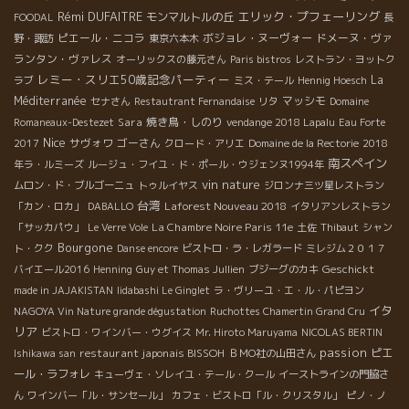
Rémi DUFAITRE
エリック・プフェーリング
モンマルトルの丘
FOODAL
長
ピエール・ニコラ
ボジョレ・ヌーヴォー
ドメーヌ・ヴァ
野・諏訪
東京六本木
ランタン・ヴァレス
オーリックスの藤元さん
Paris bistros
レストラン・ヨットク
レミー・スリエ50歳記念パーティー
La
ラブ
ミス・テール
Hennig Hoesch
Méditerranée
マッシモ
セナさん
Restautrant Fernandaise
リタ
Domaine
Sara
焼き鳥・しのり
Romaneaux-Destezet
vendange 2018 Lapalu
Eau Forte
Nice
サヴォワ
ゴーさん
2017
クロード・アリエ
Domaine de la Rectorie
2018
南スペイン
年ラ・ルミーズ
ルージュ・フイユ・ド・ポール・ウジェンヌ1994年
vin nature
ムロン・ド・ブルゴーニュ
トゥルイヤス
ジロンナ三ツ星レストラン
台湾
Laforest Nouveau 2018
「カン・ロカ」
DABALLO
イタリアンレストラン
La Chambre Noire Paris 11e
「サッカパウ」
Le Verre Vole
土佐
Thibaut
シャン
Bourgone
ト・クク
Danse encore
ビストロ・ラ・レガラード
ミレジム２０１７
Geschickt
バイエール2016
Henning
Guy et Thomas Jullien
ブジーグのカキ
made in JAJAKISTAN
Iidabashi Le Ginglet
ラ・ヴリーユ・エ・ル・パピヨン
イタ
NAGOYA Vin Nature grande dégustation
Ruchottes Chamertin Grand Cru
リア
ビストロ・ワインバー・ウグイス
Mr. Hiroto Maruyama
NICOLAS BERTIN
passion
restaurant japonais BISSOH
ピエ
Ishikawa san
ＢＭО社の山田さん
ール・ラフォレ
キューヴェ・ソレイユ・テール・クール
イーストラインの門脇さ
ん
ワインバー「ル・サンセール」
カフェ・ビストロ「ル・クリスタル」
ピノ・ノ