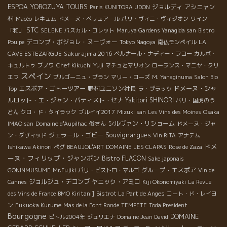
ESPOA YOROZUYA TOURS
ジョルディ
アシニャン
Paris KUNITORA UDON
村
Macéo
レキュム
ドメーヌ・ベリュアール
パリ・ヴィニ・ヴィジオン
ワイン
STC
「和」
SELENE
パスカル・コレット
Maruya Gardens Yanagida san
Bistro
デコンブ・ボジョレ・ヌーヴォー
Poulpe
Tokyo Nagoya
南仏モンペイル
LA
Sakurajima 2016
CAVE ESTEZARGUE
ベルナール・ナディー・フコー
カルボ・
キュルトゥ
ブノワ
Chef Kikuchi Yuji
マチュとマリオン
ローランス・マニヤ・クリ
スペイン
エフ
ブルゴーニュ・ブラン
マリー・ローズ
M. Yanaginuma
Salon Bio
エスポア・ゴトーツアー
野村ユニソン社長
ドメーヌ・シャ
Top
ラ・プラッツ
ルロット・エ・ジャン・バティスト・セナ
Yakitori SHINORI
パリ・国虎のう
どん
クロ・ド・タイラック
ブルイイ2017
Mizuki san
Les Vins des Moines
Osaka
シルヴァン・リショーム
IMAO san
Domaine d'Aupilhac
俊さん
ドメーヌ・ジャ
Souvignargues
ジェラール・ゴビー
ン・ダヴィッド
Vin RITA
アナテム
ドメ
Ishikawa Akinori
ペグ
BEAUJOL'ART
DOMAINE LES CLAPAS
Rose de Zaza
ーヌ・フィリップ・ジャンボン
Bistro FLACON
Sake japonais
グループ・エスポア
GONINMUSUME
Mr.Fujiki
パリ・ビストロ・マルゴ
Vin de
ジョルジュ・デコンブ
ヤニック・アミロ
Cannes
Kiji Okonomiyaki
La Revue
des Vins de France
BMO Kiritani]
Bistrot La Part de Anges
コート・ド・レイヨ
ン
Fukuoka Kurume
Mas de la Font Ronde
TEMPETE
Toda President
Bourgogne
DOMAINE
ピトル2004年
ジュリエナ
Domaine Jean David