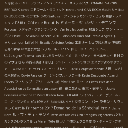
ム寺院
ル・クロ・ファンティンヌ
アンドレ・オステルタグ
DOMAINE SARNIN
BERRUX
9 caves
エドワール・ラフィット
restaurant CAN ROCA
Gault & Millau
EN JOUE CONNECTION
BMO Saito san
ア・シャッカン・サ・ビュル
京都・レス
Côte de Brouilly
ドメーヌ・ジョルジュ・デコンブ
トラン「大鵬」
サン・トー
Portugal
メドック・グランヴァン
On s'en bat les couilles
鳥海シェフ
バン
Pleine Lune
Alain Chapelle
2018 Salon des Vins Natures à Angers
トモミ
La Tour Eiffel
さん
M. Bispalie
Antoine Aréna
エミリー
シェフ鈴木洋治
伊藤與
志男の哲学
名古屋試飲会
シリル・ル・モワン
ドミニック・べリュアール
Catalogne
ＢＭＯ
Takema-san
エルミタージュ
ドメーヌ・ジャン・モペルチュイ
のマサ子さん
お好み焼き「きじ」
シャトー・シャンション
エスポアよろずやつツ
アー
DOMAINE DE MONTCALMES
オレリー
2018 Coupe de Monde
大阪 大近社
の木村さん
Cuvée Passion
ラ・シャンブル・ノワール
Kevin Descombe
Avanti
Montpellier
フィリップ・アリエ
Popolo
ルカト街
La Prats
Président
東京・銀座
Association de Sommeliers au Japon
鏡 健二郎さん
Vin Jaune
Remi DUFAIRE
Domaine Catherine et Pierre Breton
ワインバー・ア・ボワール・
クラウン・バー
ラモン・サヴェ
エ・ア・マンジェ
ピュピラン村
Saké KIKUHIME
Domaine de la Sénèchalière
ドラ
C'est le Printemps 2017
Ardeche
ル・ブ・デュ・モンド
Nord
Patis des Rosiers
Ozil Frangins Vignerons
パヴロ
カンヌのレランス島
Le Vin en Tête
嬉しい
中湊シェフご夫妻
ラ・ディーヴ・ブテ
Kato san
リショーム ロゼ
イユ
移動
Domaine Mikael Bouges
シャトー・シュヴ