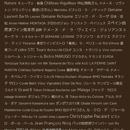
Château Aiguilloux
Nature
中山良則さん
キューヴェ・桜島
ドメーヌ・リヴァ
葡呑(ぶのん)
Domaine
トン
グランクリュ
Washoku
ビストロ・ラ・ノティック
Domaine Richaume
Laurent Barth
エリック・ド・スーザ
Leynes
日本・浜
スペイン自
松
Anne-Hélène
MONTADA
夕日のボジョレ
クリストフ・ペイリュス
然派ワイン見本市
ドメーヌ・ド・ラ・ヴィエイユ・ジュリアンヌ
試飲
9
フランソワ・ルマリエ
ステファ
カーヴ
ラ・トォルトゥーガ
DOMAINE LEONINE
ン・ティソ
Florance
東京ワインビストロ「葡呑」
ラ・ペリエール
Pot d'Anne
渥
STC Tours
cidre
美フーズ
Bistro UN COUP
ユンヌ・トランシュ
Vins natures
Bistro MARUGO
シルベール・トリシャール
アスカさん
ケランヌ
ESPOA
Yorozuya Yukiko san
vin WA
Domaine de l'Ecu
ville Asti
LA FERME SAINT
MARTIN
Château Gaillard
Nagano Suwa
藤原幸也
ドメーヌ・ラゲール
ドメー
BMO Yamada
ヌ・オベルノワ・ウイヨン
S.A.I.N
Marco Giuliani
Atypique
オラン
ダ
サロン
Cuvée Bedit Vilou
Vignobles Elian Da Ros
リレール
サンピエール教会
Malaga
Grand 8
コルナス
Tokyo Shibuya Koutarou san
ジャック・セロス
cepage Aramon
ボジョレブラン
梶川さん
月
Tokyo Koto-ku Oshima
アルル
ホテ
ル・ボマ
Sancerre Kawamura san
ポンポワ2015年
Okada Hiroshi san
Cave
ル・クロ・デ・ジャール
Madeleinne
cuvée Coup de Foudre
BMO 社のマサコさん
Christophe Pacalet
ジェーテー
Fête du 14 Juillet chez Lapierre
ビスト
Jean François Nicq
ロ・ポール・ベール
パリの自然派ワインバー
son fils
BMO 社
Marius
ボジョレ自然派醸造家
Les Etats-Unis
アレクサンドル・バン
ベ