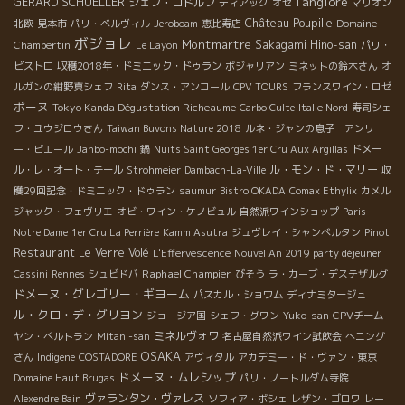
l'anglore
GERARD SCHUELLER
シェフ・ロドルフ
ディアック
オゼ
マリオン
Château Poupille
北欧
見本市
パリ・ベルヴィル
Jeroboam
恵比寿店
Domaine
ボジョレ
Montmartre
Sakagami Hino-san
Chambertin
Le Layon
パリ・
ビストロ
収穫2018年・ドミニック・ドゥラン
ボジャリアン
ミネットの鈴木さん
オ
ルガンの紺野真シェフ
Rita
ダンス・アンコール
CPV TOURS
フランスワイン・ロゼ
ボーヌ
Tokyo Kanda Dégustation Richeaume
Carbo Culte
Italie Nord
寿司シェ
フ・ユウジロウさん
Taiwan Buvons Nature 2018
ルネ・ジャンの息子 アンリ
ー・ピエール
Janbo-mochi
鍋
Nuits Saint Georges 1er Cru Aux Argillas
ドメー
ル・モン・ド・マリー
ル・レ・オート・テール
Strohmeier
Dambach-La-Ville
収
穫29回記念・ドミニック・ドゥラン
saumur
Bistro OKADA
Comax Ethylix
カメル
ジャック・フェヴリエ
オビ・ワイン・ケノビュル
自然派ワインショップ
Paris
Notre Dame
1er Cru La Perrière
Kamm Asutra
ジュヴレイ・シャンベルタン
Pinot
Restaurant Le Verre Volé
L'Effervescence
Nouvel An 2019 party déjeuner
Raphael Champier
Cassini
Rennes
シュビドバ
びそう
ラ・カーブ・デステザルグ
ドメーヌ・グレゴリー・ギヨーム
パスカル・ショワム
ディナミタージュ
ル・クロ・デ・グリヨン
ジョージア国
シェフ・グワン
Yuko-san
CPVチーム
ミネルヴォワ
ヤン・ベルトラン
Mitani-san
名古屋自然派ワイン試飲会
へニング
OSAKA
さん
Indigene
COSTADORE
アヴィタル
アカデミー・ド・ヴァン・東京
ドメーヌ・ムレシップ
Domaine Haut Brugas
パリ・ノートルダム寺院
ヴァランタン・ヴァレス
Alexendre Bain
ソフィア・ボシェ
レザン・ゴロワ
レー