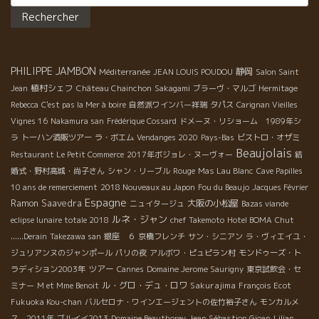
戦。マセラシオンする事で、セミヨンの苦味、アロマが、より複
雑に表現されている。 赤は安心感溢れるバランス。
★Mas de Mon Père コート・ド・マルペールのマス・ド・モンペ
ール！今や日本に取り扱いが無いのが残念。。。 彼もMCをセパー
PHILIPPE JAMBON
静岡
ジュによって取り入れ、マセラシオン期間も以前より短くし、綺
Méditerranée
JEAN LOUIS POUDOU
Salon Saint
麗で果実味溢れるワインを造っている。 ★Marcel
植村シェフ
Jean
Château Chainchon
Sakagami
ブラーヴ・マルゴ
Hermitage
Richaud マルセル・リショーのスタンドは息子のトマが担当。ま
Rebecca
C'est pas la Mer à boire
自然派ワインバー祥瑞
タパス
Carignan Vieilles
さに熟度あり、アルコール感ありながら、それを果実で包むマル
Vignes 16
Nakamura san
Frédérique Cossard
ドメーヌ・リショーム 1989年シ
セル・マジック。 巨匠のワインだ。 ★Catherine
ラ
トーハン酒販ツアー
ラ・ボエム
Vendanges 2020
Pays-Bas
ビストロ・オザミ
Bernard カトリーヌ・ベルナールの2017年、まだ出来上がってな
Beaujolais
Restaurant Le Petit Commerce
2017年ボジョレ・ヌーヴォー
結
いが、アリカント、カリニャンのキュヴェは素晴らしい味わい！
婚式・野村高城・尚子さん
シャン・リーブル
Rouge
Mas Lau Blanc
Cave Papilles
チャーミングでエネルギッシュなカトリーヌの人柄がまさに出て
10 ans de remerciement
2018 Nouveaux au Japon
Fou du Beaujo
Jacques Février
いる。 筆：竹下 Envoyé de mon iPhone
Espagne
Ramon Saavedra
大阪の小松屋
ニュイタージュ
Bazas viande
ルネ・ジャン
eclipse lunaire totale 2018
chef Takemoto
Hotel BOMA
Chut
......Derain
Takezawa san
銀座 ６
京橋フレンチ
サン・シニアン
ラ・ヴィエイユ・
ジュリアンヌのジャンポール
パリの夜
アルボワ・ピュピラン村
モンドゥーズ・ト
ツアー
ラディション2003年
Cannes
Domaine Jerome Saurigny
東京試飲会・セ
ル・グロ・デュ・ロワ
Sakurajima
ミナー
M et Mme Benoit
François Ecot
Fukuoka Kou-chan
バルセロナ・ワインエージェントの佐竹裕子さん
モンカルメ
ス 2011年
ブルイイ2013
Domaine Beauthorey
Jean Sébastion Gioan
Lilian