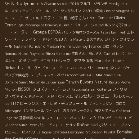
Biodynamie
SHUN
A Chacun sa bulle 2016
マルゴ・グランデ
Montgueux
ル・スティアンゴルジュ・ルージュ
タンタシオン
マグロの漁港
Clos de Vougeot
ド
Domaine Olivier
カスティヨン
長由紀子さん
メーヌ・デ・ザミエル
Ebisu
Cousin
ボジョレ
29e Vendange de Dominique Derain
ドメーヌ・シャンベルタン
Groupe ESPOA
エド
ー ・ヌーヴォー
パリ・夕焼けのセーヌ河
tapas bar
Fred
ワード・ラフィット
YUZU
ジャン・フォワラ
ヤバイ
Alma Matert
ミズキさん
ール
ITO Yoshio
Maison Pierre Overnoy
France
Septime
ガロ・ヴァン
Nomura Naoko
Raymond
Ginza 4 cho-me
赤間さん、藤山さん
Cueillette
ポール・
パトリック・デプラ
Marcel et Claire
ボキューズ
ダヴィデ、ピエラ
有馬
Richaud
Strasbourg
レ・ガニヴェ
ドメーヌ・ド・モンカルメス
ポワン・ジェ
ガヌヴァ醸造元
ラ・プティトゥ・ペペ
Okonomiyaki PASEMIA
MANTOVA
Taiwan Buvons Nature
Domaine Saint Martin de La Garrigue
Bistro Peche
BISSOH
クロズリー・デ・ムシ
フィリッ
Mignon
Katsumata san Gotenba
マルセル・ラピエール
プ・ヴァイス
ドメーヌ・アド・ヴィヌム
レカール
ローランス・エ・レミ・デュフェートル
lot 1117
ヴァン・レザン・ゴロワ
サンタムール
Allemagne
ワインバー店長のアレックス
山田マサ子さん
Château
レ・マウ
Lagairre
猛暑継続2018年
リュ・ド・ラ・ペスト
ジャンピエール・ロビ
Rhône sud
ボジョレー
Richeaume Rosé
ノ
パリ・ビストロ・サガン
ジャン・
Domaine
ピエール・ビスパリ
Le Tagine
Château Lestignac
St Joseph
Pavelot
des Soulié 400ans