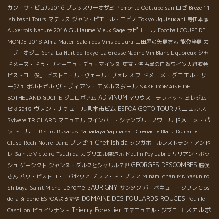
カン・サ・ビュル2016
ブラッスリーオザミ
Piemonte
Ootsubo san
ロゼ
Breze 11
Tokyo Uguisudani
Ishibashi Tours
マテウス
ジャン・ピエール・ロビノ
寺田本家
Guillaume
ラピエール
Auxerrois Nature 2016
Vieux Sage
Football COUPE DE
MONDE 2018
Alma Mater
Salon des Vins de Jura
山田屋の矢島さん
能登半島
カ
ーブ・オジェ
Sena
La Nuit de Tokyo
La Grosse Nadine Vin Blanc Liquoreux
シャ
ドメーヌ・ドゥ・ヴィーニュ・デュ・マインヌ
東京・名古屋の自然ワイン大試飲会
ドメーヌ・ダニエル・サ
ビストロ「俊」
ビストロ・ル・ヴェール・ヴォレ
オフ
ージュ
ヴィヴィアン・エメルスダール
ポルトガル
SAKE
DOMAINE DE
AD VINUM
BOTHELAND
GUCITE
ジェロボアム
マリウス・ラフィット
ミレジム・
バニュルス
ヴァン・ナチュール見本市ビム
ESPOA GOTO TOUR
ビオ2018
ドメーヌ・パ
Sylvere TRICHARD
マニュエル
ワインバー・シャンブル・ノワール
ット・ルー
Bistro Buvards
Yamadaya Yajima san
Grenache Blanc
Domaine
Chef Ishida
Clusel Roch
Notre-Dame
ブレゼ11
シンガポールレストラン・アンド
レ
Sainte Victoire
Tsuchida
カプリエル醸造元
Moulin Pey Labrie
リリアン・ボッ
GEORGES DESCOMBES
シュ
ゲーシクト
ジャンヌ・ダルクとシャルル７世
勝俣
さん
パリ・ビストロ・ロバセリア
ブラン・ド・ブラン
Minami chan
Mr. Yasuhiro
Jerome SAURIGNY
Shibuya
Saint Michel
サンタン
バーベキュー・ソワレ
Clos
DOMAINE DES FOULARDS ROUGES
de la Briderie
ESPOAよろずや
Poulille
エスカルポ
Thierry Forestier
Castillon
ビュイソナント
エマニュエル・ジブロ