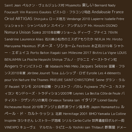
楽しい
Saint Jean
ぺルナン・ヴェルジュレス村
Miyamoto
Bernard Nady
Andalousie
Vin Raisins Gaulois
France
Foucault
ビストロ・フラコン2号店
Oriol ARTIGAS
Shinjuku
ローヌ地方
Vendange 2018 Lapierre
Isabelle Frère
リュショット・シャンベルタン
スペイン・アンダルシア
Mr. Hiroshi OSONO
Nomura Unison Suwa
2018年収穫リショーム
ディーヴ・ブテイユ
76VIN
Sandrine
Laurence Alias
石川県小松市のエスポアもりたか
NERJA
Mr. Hiroto
ドメーヌ・リショーム
Festivin
シャト
Maruyama
Maximus
お正月2019年
ー・エギュイユ
Porto
Baton Itagaki san
Millesime 2017
Bistro La Vigne
LOUIS
BENJAMIN
La Pioche Hayashi Shinya
ブルノ・グラニエ
イーストライン社
Angers
Jacques Selosse
ワインビストロ・俊
Iidabashi Méli Mélo
猛暑・フラ
Jérôme Jouret
ンス2018年夏
Tosa
ムレシップ・ロゼ
Eyrolle
Les 4 éléments
Seine
pour Vin Nature
the Thames
PRIEURE SAINT CHRISTOPHE
グラン・ラル
マシモ
グ
Pacalet
2018年収穫・クリストフ・パカレ
Fujiwara
プピーユ・カステ
ィヨン
モンドゥーズ・トラディション2003年
Leynes
La Bestia
Côte de Feule
バ
イタリア
ティスト・クザン
パリの葉月
Orveaux Tanaka san
Lionel Gauby
ル
Richeaume Rosé
2018年アンジェ自然派ワイン見本市
Japon Hamamatsu
ペール・ド・カルトゥッシュ
BMO Yamada
北欧
Hermitage 2001
La Colline
Inspirée
ヨシキさん
レストラーダ地域
シリル
Carbo Culte
世界遺産旧ボルドー街
酢飯屋
VINEXPO
キューヴェ マルセル・ラピエール
Yoshiki san
Thibaut
ドメー