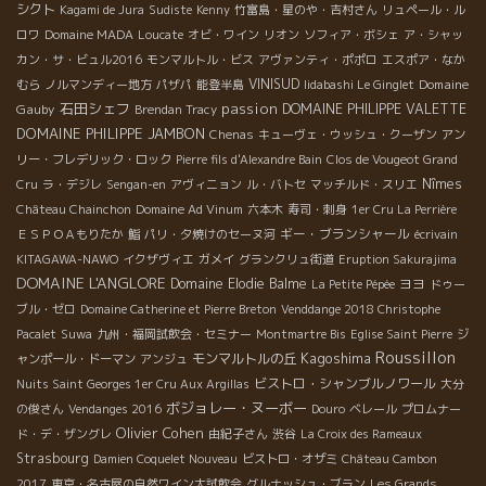
シクト
Kagami de Jura
Sudiste
Kenny
竹富島・星のや・吉村さん
リュペール・ル
ロワ
Domaine MADA
Loucate
オビ・ワイン
リオン
ソフィア・ボシェ
ア・シャッ
カン・サ・ビュル2016
モンマルトル・ビス
アヴァンティ・ポポロ
エスポア・なか
VINISUD
Domaine
むら
ノルマンディー地方
パザパ
能登半島
Iidabashi Le Ginglet
石田シェフ
passion
Gauby
DOMAINE PHILIPPE VALETTE
Brendan Tracy
DOMAINE PHILIPPE JAMBON
Chenas
キューヴェ・ウッシュ・クーザン
アン
リー・フレデリック・ロック
Pierre fils d'Alexandre Bain
Clos de Vougeot Grand
Nîmes
Cru
ラ・デジレ
Sengan-en
アヴィニョン
ル・バトセ
マッチルド・スリエ
Château Chainchon
Domaine Ad Vinum
六本木
寿司・刺身
1er Cru La Perrière
ギー・ブランシャール
ＥＳＰＯＡもりたか
鮨
パリ・夕焼けのセーヌ河
écrivain
KITAGAWA-NAWO
イクザヴィエ
ガメイ
グランクリュ街道
Eruption Sakurajima
DOMAINE L'ANGLORE
Domaine Elodie Balme
ヨヨ
La Petite Pépée
ドゥー
ブル・ゼロ
Domaine Catherine et Pierre Breton
Venddange 2018 Christophe
Pacalet
Suwa
九州・福岡試飲会・セミナー
Montmartre Bis
Eglise Saint Pierre
ジ
Roussillon
Kagoshima
モンマルトルの丘
ャンポール・ドーマン
アンジュ
ビストロ・シャンブルノワール
Nuits Saint Georges 1er Cru Aux Argillas
大分
ボジョレー・ヌーボー
の俊さん
Vendanges 2016
Douro
ベレール
プロムナー
Olivier Cohen
ド・デ・ザングレ
由紀子さん
渋谷
La Croix des Rameaux
Strasbourg
Damien Coquelet Nouveau
ビストロ・オザミ
Château Cambon
2017
東京・名古屋の自然ワイン大試飲会
グルナッシュ・ブラン
Les Grands