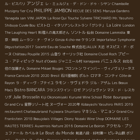
アンジェ
ル・ビスパリ
レ・ミュルジェ・デ・ドン・ドゥ・シヤン
Chambolle
PHILIPPE JAMBON
Musigny 1er Cru
RECUE DES SENS
Maruya Gardens
Yanagida san
VINI JAPON
La Rose Qui Touche
Sylvere TRICHARD
Mr. Yasuhiro
La Loire
Shibuya
Cuvée Bou
ビストロ・イタリアンレストラン「グシテ」
London
ソントル
The Laughing Heart
料理人の高太郎さん
仙台
Domaine Lammidia
東
京・神田
ムーラン・ナ・ヴォン
Ginza 4 cho-me
ケランヌ
Importateur Symphonie
Dégustation2017
Societé Eau de Souche
株式会社JALUX
大近
オスピス・ド・ボ
プピー
ーヌ
Château Poupille 2015
山登り
オーリック社
Domaine Clusel Roch
バニュルス
ユ・アティピック
Nuit d'Ooedo
ジャニエール村
kanagawa
台北在
住の加藤さん
Domaine Mikael Bouges
フロントン
ワインバー・ヴィノヴェリータス
France Canicule 2018
2020
Bresil
石川亜樹則
ポルト
ロマネ・コンティ
Côte de
ラモン・サヴェドラ
Rayon
ラ・ディーヴ・ブテイユ
ジル・アザム
Les Beaux
Bistro BIANCARA
Macs
フランスワイン・ロゼ
アンジュヴァン
マス・ド・レスカ
Julie Brosselin
Rose
Bourgogne
リダ
Kiji Okonomiyaki
Kurumé Wine School
Grand Cru
星野リゾート社
ヌーヴォー 2020年
Kobayashi Yasuhiro
PARIS 2019
マキシム・マニョン
restaurent Chateaubriand
Fujiwara Shuntaro
Grand Cru
Frankstein
2018 Beaujolais Villages
Diony
Nozaki Wine Shop
DOMAINE LES
アクセル・プリ
HAUTES TERRES
Auxerrois Nature 2016
Domaine Le Boiron
Le Bout du Monde
ュファール
カベルネ
剣道八段・好村兼一
ピレネ山脈
ボジ