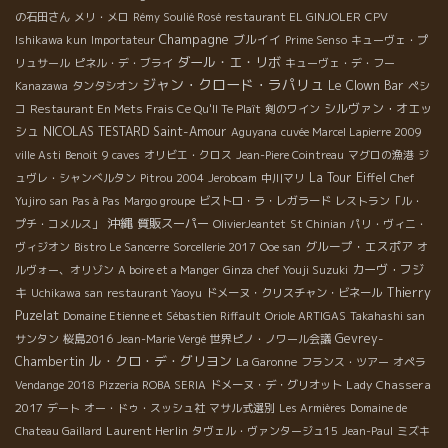
の石田さん
メリ・メロ
Rémy Soulié Rosé
restaurant EL GINJOLER
CPV
Champagne
ブルイイ
Ishikawa kun
Importateur
Prime Senso
キューヴェ・プ
ダール・エ・リボ
リュサール
ピネル・デ・ブライ
キューヴェ・デ・フー
ジャン・クロード・ラパリュ
Le Clown Bar
Kanazawa
タンタシオン
ペシ
シルヴァン・オエッ
コ
Restaurant En Mets Frais Ce Qu'Il Te Plaît
剣のワイン
シュ
NICOLAS TESTARD
Saint-Amour
Aguyana
cuvée Marcel Lapierre 2009
ville Asti
Benoit
9 caves
オリビエ・クロス
Jean-Piere Cointreau
マグロの漁港
ジ
La Tour Eiffel
ュヴレ・シャンべルタン
Pitrou 2004
Jeroboam
中川マリ
Chef
Yujiro san
Pas à Pas
Margo groupe
ビストロ・ラ・レガラード
レストラン「ル・
沖縄
質販スーパー
プチ・コメルス」
OlivierJeantet
St Chinian
パリ・ヴィニ・
グループ・エスポア
ヴィジオン
Bistro Le Sancerre
Sorcellerie 2017
Ooe san
オ
カーヴ・フジ
ルヴォー、オリゾン
A boire et a Manger
Ginza
chef Youji Suzuki
キ
Thierry
Uchikawa san
restaurant Yaoyu
ドメーヌ・クリスチャン・ビネール
Puzelat
Domaine Etienne et Sébastien Riffault
Oriole ARTIGAS
Takahashi san
Gevrey-
サンタン
桜島2016
Jean-Marie Vergé
世界ピノ・ノワール会議
ル・クロ・デ・グリヨン
Chambertin
La Garonne
フランス・ツアー
オペラ
Lady Chassera
Vendange 2018
Pizzeria ROBA SERIA
ドメーヌ・デ・グリオット
2017
デート
オー・ドゥ・スッシュ社
マサル式選別
Les Armières
Domaine de
Laurent Herlin
Chateau Gaillard
タヴェル・ヴァンタージュ15
Jean-Paul
ミズキ