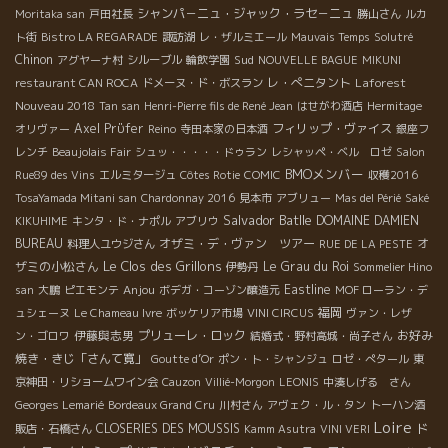
シャンパ－ニュ・ジャック・ラセ－ニュ
Moritaka san
戸田社長
勝山さん
ルカ
ト街
Bistro LA REGARADE
諏訪湖
レ・ザルミエール
Mauvais Temps
Solutré
Chinon
Sud
アグヤーナ村
シルーブル
輪飲学園
NOUVELLE BAGUE
MIKUNI
レ・ぺニタント
Laforest
restaurant CAN ROCA
ドメーヌ・ド・ボスラン
Nouveau 2018
Tan san
Henri-Pierre fils de René Jean
はせがわ酒店
Hermitage
Axel Prϋfer
フィリップ・ヴァイス
オリヴァー
Reino
寺田本家の日本酒
銀座フ
レンチ
Beaujolais Fair
シュッ・・・・・ドゥラン
レシャッペ・ベル ロゼ
Salon
BMOメンバー
Rue89 des Vins
エルミタージュ
Côtes Rotie
COMIC
収穫2016
TosaYamada Mitani san
Chardonnay 2016
見本市
アブリュー
Mas del Périé
Saké
Salvador Batlle
DOMAINE DAMIEN
KIKUHIME
キンタ・ド・ナポル
アブリウ
BUREAU
オザミ・デ・ヴァン ツアー
オ
料理人ユウジさん
RUE DE LA PESTE
Le Clos des Grillons
ザミの小松さん
Le Grau du Roi
伊勢丹
Sommelier Hino
Anjou
Eastline
san
大鵬
ピエモンテ
ボデガ・コーゾン醸造元
MOF ローラン・デ
福岡
ュシェーヌ
Le Chameau Ivre
ボッケリア市場
VINI CIRCUS
ヴァン・レザ
伊藤與志男
プリューレ・ロック
お好み
ン・ゴロワ
結婚式・野村高城・尚子さん
焼き・きじ「さんて寛」
Goutte d’Or
ポン・ト・シャンジュ
ロゼ・ぺタール
東
京神田・リショームワイン会
Cauzon
Villié-Morgon
LEONIS
中湊しげる さん
Georges Lemarié
Bordeaux Grand Cru
川村さん
アヴェク・ル・タン
トーハン酒
Loire
ド
CLOSERIES DES MOUSSIS
販店・石橋さん
Kamm Asutra
VINI VERI