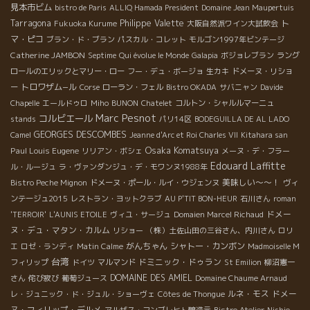
見本市ビム
bistro de Paris
ALLIQ Hamada President
Domaine Jean Maupertuis
Tarragona
Philippe Valette
ト
Fukuoka Kurume
大阪自然派ワイン大試飲会
マ・ピコ
ブラン・ド・ブラン
パスカル・コレット
モルゴン1997年ビンテージ
Catherine JAMBON
Septime
Qui évolue le Monde
Galapia
ボジョレブラン
ラング
ロールのエリックとマリー・ロー
フー・デュ・ボージョ
生カキ
ドメーヌ・リショ
トロワザム−ル
ー
Corse
ローラン・フェル
Bistro OKADA
サバニャン
Davide
Chapelle
エールドゥロ
Miho
BUNON
Chatelet
コルトン・シャルルマーニュ
Marc Pesnot
コルビエール
stands
パリ14区
BODEGUILLA DE AL LADO
GEORGES DESCOMBES
Camel
Jeanne d'Arc et Roi Charles VII
Kitahara san
Osaka Komatsuya
Paul Louis Eugene
リリアン・ボシェ
メーヌ・デ・フラー
Edouard Laffitte
ル・ルージュ
ラ・ヴァンダンジュ・デ・モワンヌ1988年
美味しい～～！
Bistro Peche Mignon
ドメーヌ・ポール・ルイ・ウジェンヌ
ヴィ
ンテージュ2015
レストラン・ヨットクラブ
AU P'TIT BON-HEUR
石川さん
roman
ドメー
'TERROIR'
L'AUNIS ETOILE
ヴィユ・サージュ
Domaien Marcel Richaud
ヌ・デュ・マタン・カルム
リショー
（株）土佐山田の三谷さん、内川さん
ロリ
がんちゃん
シャトー・カンボン
エ
ロゼ・ランディ
Matin Calme
Madmoiselle M
台湾
ドミニック・ドゥラン
フィリップ
ドイツ
マルマンド
St Emilion
柳沼憲一
DOMAINE DES AMIEL
さん
侘び寂び
葡萄ジュース
Domaine Chaume Arnaud
ルネ・モス
ドメー
レ・ジュニック・ド・ジュル・ショーヴェ
Côtes de Thongue
ヌ・フィリップ・デルメ
アルザス・フンブレヒト醸造元
Bistro Atelier
Nishio