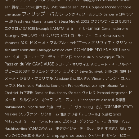
san
野村ユニソンの藤木さん
BMO Yamada san
2018 Coupe de Monde
Vignoble
フィリップ・パカレ
Energique
ラングドック・ルシヨン
Sancerre
CPV ツア
ー
JR Freshness Akayama san
Château Meylet 2002
フランソワ・エコ
GUCITE
Ｓａｉｎｔ-Emilion
ニクタロピ
SABORI le couple KAMATA
Domaine Jerome
Saurigny
フランソワ・リボ
ババス
ビストロ・ラ・ヴィーニュ
Komatsu san
ドメーヌ・マルセル・ラピエール
オリヴィエ・クザン
AOC
Vacances
sa
DOMAINE MYLENE BRU
fille ainée Madeleine
Callipyge
Rose de Zaza
Nishi
ドメーヌ・ル・ブ・デュ・モンド
Club
san
Mondial du Vin biologique
Passion du Vin
CAVE AUGE
クロ・デ・オリヴィエ
ＡＣコート・ド・ブルイイ
サンテミリオン
ド
プピーユ2008年
カリニャン
Seiya
Sumiyaki SHINORI
加賀
メーヌ・ジョリ・フェリオル
アラン・カステ
Atypique
丸山宏人さん
Vincent
Symphonie
ックス
Minervois
Fukuoka Kou-chan
France Gonzalvez
Paris
Go san
ド
Chatelet
竹下正樹
Domaine Beauthorey
ヴァレり
Pernand Vergelesse
メーヌ・シルヴァン・ボック
レミ・スリエ
L'Echappee belle rosé
和飲学園
DOMAINE YOYO
Nakaminato Shigeru san
共存
アザミ・デ・ヴァンの丸山さん
シルヴァン・リショーム
Mazière
北川ナヲ著「テロワール」文芸社
ginza
Mitsukoshi Shinkan
Tokyo Nakano
ビストロ・グランユイットゥ
寿司屋・Yuzu
Hachijou-jima YAMADAYA san
ボデグイジャ・デ・ラル・ラド
中本さん
Rita
ワ
Champagne de Sousa
インの4つの要素
小島さん
ウイヤード
ジャン・ピエー