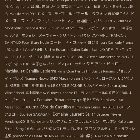
台湾自然派ワイン試飲会
M. Yanaginuma
キューヴェ・桜島
サン・ミッシェル教
ド
ピエール・ラフォレ
会
Mas de Mon Père
ドメーヌ・ラピエール
BMO聖子さん
メーヌ・フィリップ・ヴァレット
マリー修道僧
ミレジム２０１７
Vini Sud
Montpellier
Village Arbois Pupillin
Taketomi jima
エスポア・よろずや・ユキ子さ
ん
2018年ボジョレ・ヌーヴォー・クリストフ・パカレ
DOMAINE FRANCOIS
コート・ド・カスティヨン
SAINT-LO
Pourriture Noble
Encore Canicule France
OSAKA
JACQUES LASSAIGNE
Bistro Buvards
Salon Saint Jean
ヴィニョブ
ル・エリオン・ダ・ロス
試飲
AUX AMIS DES VINS 20eme Anniversaire 2017
エ
ダミアン・ビュロー
スポアよろずやユキ子さん
パリ・ビストロ・サガン
Mathieu et Camille Lapierre
ジョルデ
Paris Quartier Latin
Jus de Raisins
モンペリ
ィ・ペレズ
BMO Masako san
Nomura Naoko
ジャン・ドゥローブル
エ
サルバドール
Sakurajima
弥三郎
武道・剣道
Bistro LE CERCLE ROUGE
Wine School
高山南美さん
Guinza 4 chome
ローラン・バニョルの来日2018年
キ
Domaine Richaume
ESPOA Shinkawa
ューヴェ・カミーユ
寺田本家
Mr.
Côte de Castillon
Masanobu FUKUOKA
Kuma chan
Denis TARDIEU
ドメーヌ・
Domaine Laurent Barth
アミロー
Société SAKAGAMI
Jacques Février
Kato san
Vendange2018 Richeaume
ジルアザム
ラ・フェルム・サン・マルタン
マコン
Fer du Sang 16
Gaillac
パリのレストラン「ゆず」
マルティーヌ・ラフォレ
金沢
philosophie
DOMAINE RIVATON
ラストー
神田祭り
NAGOYA Vin Nature