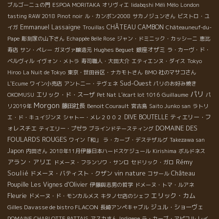
ブルゴーニュの門
ESPOA MORITAKA
オリヴィエ
Iidabqshi Méli Mélo
London
tasting RAW 2018
Pinot noir
ル・カンボン2008
サカノジュンさん
ビストロ・ユ
Emmanuel Lassaigne
CHÂTEAU CAMBON
イガ
Trouillas
Châteauneuf-du-
Pape
彫刻家の山下さん
Echappée Belle Rose
ジャン・ドミニック・カッシーニ
恵比
Hughes Beguet
銀座オザミ
寿店
サン・ペレー
ガヌヴァ醸造元
ラ・カーヴ・ド・
ベルヴィル
イヴォン・メトラ
寿司職人・大田大介
エティエンヌ・ダイス
Tokyo
Hiroo
La Nuit de Tokyo
東京・世田谷区・ナカモトさん
BMO 社のマサコさん
Sud-Ouest
L'Ecume
ワイン小売店
アントニー・テヴェネ
パリのお好み焼き
パリ
エリック・ド・スーザ
Guillaume
OKOMUSU
Pet Nat
L'écart lot 1016
パ
Morgon
藤田社長
リ2019年
Benoit Courault
宮古島
Saito Junko san
ラトリ
DIVE BOUTELLE
ティエリー・フ
エ・ド・キュイジンヌ
シャトー・メレ２００２
DOMAINE DES
ォレスチエ
ティエリー・プゼラ
ブラインドテースティング
FOULARDS ROUGES
ワイン「和」
ラ・カーブ・デステザルグ
Takezawa san
Japon
内田さん
2018年11月伊藤日本ハードスケジュール
Kirishima
ボルドネス
アラン・アリエ
Rémy
ドメーヌ・フランソワ・サンロ
セドリック・ガロ
Soulié
vin nature
Château
ドメーヌ・バティスト・クザン
コサール
Poupille
Les Vignes d'Olivier
伊藤與志男の哲学
ドメーヌ・トマ・ルアネ
Fleurie
エリック・カム
ドメーヌ・ド・モンカルメス
キタノセ店のシェフ
Gilles Davasse de bistro FLACON
ジュル・ショーヴェ
長崎アンペキャブル
DOMAINE CHARLOTTE BATTAIS
アスカさん
Indigene
ラ・カーブ・アピコル
レイ