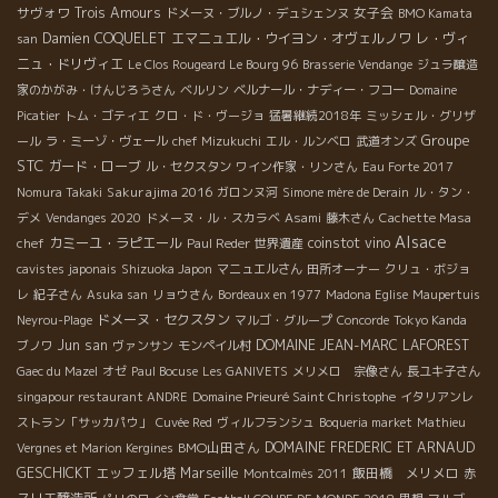
サヴォワ
Trois Amours
女子会
ドメーヌ・ブルノ・デュシェンヌ
BMO Kamata
Damien COQUELET
エマニュエル・ウイヨン・オヴェルノワ
レ・ヴィ
san
ニュ・ドリヴィエ
Le Clos Rougeard Le Bourg 96
Brasserie Vendange
ジュラ醸造
家のかがみ・けんじろうさん
ベルリン
ベルナール・ナディー・フコー
Domaine
Picatier
トム・ゴティエ
クロ・ド・ヴージョ
猛暑継続2018年
ミッシェル・グリザ
Groupe
ール
ラ・ミーゾ・ヴェール
chef Mizukuchi
エル・ルンベロ
武道オンズ
STC
ガード・ローブ
ル・セクスタン
ワイン作家・リンさん
Eau Forte 2017
Sakurajima 2016
Nomura Takaki
ガロンヌ河
Simone mère de Derain
ル・タン・
デメ
Vendanges 2020
ドメーヌ・ル・スカラベ
Asami
藤木さん
Cachette Masa
Alsace
カミーユ・ラピエール
coinstot vino
chef
Paul Reder
世界遺産
cavistes japonais
Shizuoka Japon
マニュエルさん
田所オーナー
クリュ・ボジョ
レ
紀子さん
Asuka san
リョウさん
Bordeaux en 1977
Madona Eglise
Maupertuis
ドメーヌ・セクスタン
Neyrou-Plage
マルゴ・グループ
Concorde
Tokyo Kanda
Jun san
DOMAINE JEAN-MARC LAFOREST
ブノワ
ヴァンサン
モンペイル村
Gaec du Mazel
オゼ
Paul Bocuse
Les GANIVETS
メリメロ 宗像さん
長ユキ子さん
singapour restaurant ANDRE
Domaine Prieuré Saint Christophe
イタリアンレ
ストラン「サッカパウ」
Cuvée Red
ヴィルフランシュ
Boqueria market
Mathieu
BMO山田さん
DOMAINE FREDERIC ET ARNAUD
Vergnes et Marion Kergines
GESCHICKT
エッフェル塔
Marseille
飯田橋 メリメロ
Montcalmès 2011
赤