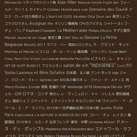
Alain Allier
Monsanto
イタリアのシシリア島
Nonura Unison Fujiki san
フェー
Domaine des Soulié
Hoshikawa-san
ルド・サン１６
ガイヤック
Catalan
ク
ロス・ロード社の有馬さん
L'écart lot 0205
Akoibon
Oita Shun san
寿司シェフ・
Assignan
ユウジロウさん
film
オリゾン事務局
CPVのアビタル
シャトーヌッフ・
Raphael Champier
La Méditerranée
デュ・パップ
Pineau d'Aunis
オザミ東京
Chef Shu-zo
Domaine La Petite
Maison Jaune de vin rouge
東京三鷹
Baigneuse
ラ・グランド・モット
Brouilly 2017
タパス・バー
岡田ヒロシさん
Mathieu et Marion
ビストロ・ポール・ベール
飯田橋 ジャングレ
Cuvée Bedit
ビストロ・レ・キャノン
Vilou
Paris Vini Vision
La Cave de Belleville Paris20e
salon de vin ''INDIGENES''
ITO
OFF DE OUFF
BUDO 11
アエラシオン
Cyril
Yoshio
Laurence et Rémi Dufaitre
日本酒 五人娘
アントネッラ
Iode
ジャ
ン・クロード・ラトー
Sachiko san
600年の栗の木
レ・ジャン・ド・メティエ
肉
Vendange 2018 Dominique Derain
Marco Giuliani
Europe
有馬
老舗かつ吉
タヴ
ロマネ・コンチ
ェル・ロゼ
俊さん
レ・ヴィニュロン・ドゥ・リレエル
野村高城
さん
岡田シェフ
コマックス・エティリックス
モルゴン2017年
ワインバー・ア・ボ
Visite
ワール・エ・ア・マンジェ
2018年11月伊藤與志男の日本の旅
Aurélie
Paris
Coexistence
LA NATURE A HORREUR DU VIDE
コトー・デュ・レイヨン
萬
ドメー
屋酒店
2018年ラ・ルミーズ
北浜フレンチ
東京・中野
Ishikawa Akinori
ヌ・デュ・ポッシブル
エドゥワール・ラフ
Madeleine fille d'Alexandre Bain
ィット
マクシマス
Sete
Babass
Domaine Bruno Duchene
LA VRILLE ET LE