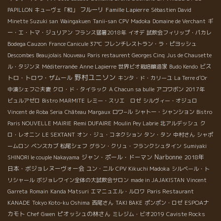
フルーリ
Famille Lapierre
PAPILLON
キューヴェ「和」
Sébastien David
Minette Suzuki san
Waingakuen
Tanii-san
CPV Madoka
Domaine de Verchant
ギ
ー・エ・トマ・ジュリアン
フランス猛暑2018年
イオデ
試飲会フィリップ・パカレ
Bodega Cauzon
France Canicule 37℃
フレンチレストラン・ラ・ピヨッシュ
Descombes Beaujolais Nouveau
Paris restaurent Georges Cinq
Jus de Chausette
ビス
ル・タジンヌ
Méditerranée
Anne Lapierre
世界ビオ栽培醸造家
Budo Kendo
野村ユニソン
トロ・トロワ・ザムール
キンタ・ド・カリーユ
La Terre d'Or
中湊シェフご夫妻
クロ・ド・タイラック
A Chacun sa bulle
アコワボン
2017年
ビュルアゼロ
Bistro MARMITE
レミー・スリエ ロゼ
シルヴィー・オジュロ
Vincent de Roba Seria
Château Margaux
ロワ−ル
シャトー・シャンション
Bistro
Remi DUFAIRE
Paris NOUVELLE MAIRIE
Moulin Pey Labrie
北アルデッシュ
ク
ロ・レオニン
LE SEXTANT
オン・ジュ・コネクション
タン・タン
中村さん
シャポ
ームロン
ベンスカブ
松尾シェフ
グラン・クリュ・フランクシュタイン
Sumiyaki
Narbonne
ジャン・ポール・ドーマン
2018年
SHINORI le couple Nakayama
日本・ボジョレヌーヴォー会
ユン・ニル
CPV Kikuchi Madoka
シルベール・ト
リシャール
ボジョレワイン全体の大試飲会サロン
made in JAJAKISTAN
Vincent
Garreta
Romain
Kanda Matsuri
エマニュエル・ルロワ
Paris Restaurant
ESPOAナ
KANADE
Tokyo Koto-ku Oshima
西尾さん
TAKI BAKE
ポンポン・ロゼ
カモト
ピオッシュの林さん
Chef Gwen
ミレジム・ビオ2019
Caviste Rocks