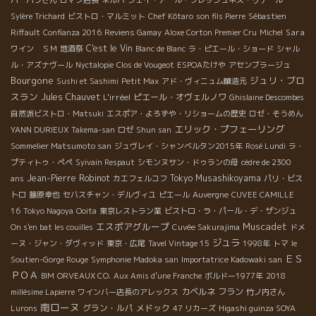
Sylère Trichard
ビストロ・マルミット
Chef Kôtaro
son fils Pierre
Sébastien
Sara
Riffault
Confianza 2016
Reviens Gamay
Aloxe Corton Premier Cru
Michel
C'est le Vin
ワイン ＳＭ
地酒祭
Blanc de Blanc
ラ・ピエール・ショード
シャル
ル・アズナヴール
Nyctalopie
Clos de Vougeot
ESPOAたけや
アセンブラージュ
Bourgone
ジュリ・ブロ
Sushi et Sashimi
Petit Max
アド・ヴィニュム醸造元
スラン
Jules Chauvet
L'irréel
ピエール・オヴェルノワ
Ghislaine Descombes
自然派ビストロ・Matsuki
エスポア・よろずや・リショームの歴史
ロゼ・そうめん
エリック・プフェーリング
YANN DURIEUX
Takema-san
ロゼ
Shun san
Sommelier Matsumoto san
ジュヴレイ・シャンベルタン2015年
Rosé Lundi
ラ・
プティトゥ・ペペ
Syivain Respaut
シモンヌサン・ドゥランの母
cèdre de 2300
Jean-Pierre Robinot
Tokyo Musashikoyama
ans
カエフェルコフ
パリ・ビス
トロ
藤原幸也
セバスチャン・デルヴィユ
ピエール
Auvergne
CUVEE CAMILLE
16
Tokyo Nagoya
Ooita
東京レストラン業
ビストロ・ラ・パール・デ・ザンジュ
エスポアグループ
Muscadet
On s'en bat les couilles
Cuvée Sakurajima
ドメ
ジュラ
ーヌ・ジャン・ダヴィッド
東京・広尾
Tavel Vintage 15
1998年
トマ
le
ＥＳ
Soutien-Gorge Rouge
Symphonie Madoka san
Importatrice Kadowaki san
ＰＯＡ
BIM
ORVEAUX CO.
Aux Amis d’une Franche
ボルドー1977年
2018
カベルネ フラン
millésime Lapierre
ワインバー店長のアレックス
竹ノ内さん
南ローヌ
グラン・ルパ
メドック
Lurons
47 リカーズ
Higashi guinza SOYA