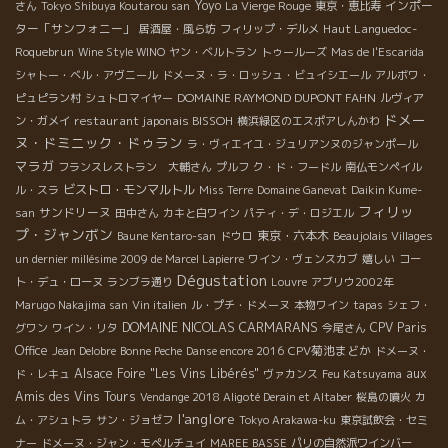
Yoyo
インポー
さん
Tokyo Shibuya Koutarou san
La Vierge Rouge
東京・恵比寿
ター「サンフォニー」
Haut Languedoc-
居酒屋・風ら坊
フィリップ・デルメ
Roquebrun
Wine Style WINO
ヤン・ベルトラン
トゥールーズ
Mas de l'Escarida
シャトー・ベル・アヴニール
ドメーヌ・ラ・ロッシュ・ビュイシエール
アルボワ・
DOMAINE RAYMOND DUPONT FAHN
ピュピラン村
シュトロマイヤー
ルヴィア
ドメー
restaurant japonais BISSOH
ン・ガメイ
横浜緑区のエスポアしんかわ
ヌ・ドミニック・ドゥラン
ラ・ヴィエイユ・ジュリアンヌのジャンポール
マラガ
フランスレストラン 大輔さん
プルフ
ク・ド・フードル
南仏モンペイル
ビストロ・モンマルトル
ル・スラ
Miss Terre
Domaine Ganevat
Daikin Kume-
フィリッ
サンドリーヌ
san
田中さん
カキと白ワイン
パティ・デ・ロジエル
プ・ジャンボン
東京・六本木
Baune Kentaro-san
ドウロ
Beaujolais Villages
un dernier millésime 2009 de Marcel Lapierre
ワイン・ヴェンスカブ
嬉しい
コー
Dégustation
ト・デュ・ローヌ
ランブラ通り
Louvre
アブリウ2002年
Marugo Nakajima san
Vin italien
ル・プチ・ドメーヌ
本物ワイン
tapas
シェフ・
DOMAINE NICOLAS CARMARANS
CPV Paris
グワン
ワイン・リタ
今尾さん
Office
CPV菊池まどか
Jean Delobre
Bonne Peche
Danse encore 2016
ドメーヌ・
Alsace Foire "Les Vins Libérés"
aux
ド・レキュ
ヴァカンス
Feu Katsuyama
Amis des Vins Tours
Vendange 2018 Aligoté Derain et Altaber
桜島の噴火
カ
l'anglore
ム・アシュトラ
サン・ジョゼフ
Tokyo Arakawa-ku
東京試飲会・セミ
ナー
ドメーヌ・ジャン・モペルチュイ
MAREE BASSE
パリの自然派ワインバー