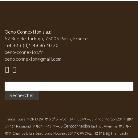
Oeno Connextion s.a.r.l.
62 Rue de Turbigo, 75003 Paris, France
Tel +33 (0)1 49 96 40 20
oeno-connexion.fr
oeno.connexion@gmail.com
Rechercher :
France Tours
MONTADA
オップラ
マス・ド・モンペール
Pinot
Morgon2017
濃い
Oenoconnexion
ワイン
Raymond
マルク・ぺナベール
Bistrot VIvienne
ホテル・
Malaga
ボマ
Champs Libre
Beaujolais Nouveau2017
CPVの石川君
Ishibashi