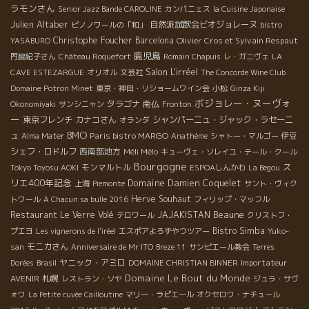
ラモンさん
Senior Jazz Bande CAROLINE
カンパニェス
la Cuisine Japonaise
Julien Altaber
自然派試飲会ビオジョレーヌ
ピノノワールの「和」
bistro
Christophe Foucher
Barcelona
Olivier Cros et Sylvain Respaut
YASABURO
鹿児島
門脇紀子さん
Château Roquefort
Romain Chapuis
レ・ガニヴェ
LA
Salon L'irréel
CAVE ESTEZARGUE
オリオル
文芸社
The Concorde Wine Club
Domaine Potron Minet
東京・神田・リショームワイン会
小松
Ginza Kiji
ボジョレー・ヌーヴォ
タラゴナ
南仏
Okonomiyaki
サンシニャン
Fronton
ー
東京フレンチ
カナコさん
シャンパーニュ・ジャック・ラセーニ
オランダ
BMO
ュ
Paris bistro MARGO
Alma Mater
Anathème
シャトー・マルゴー
伊豆
シェフ・ロドルフ
西南部地方
Méli Mélo
キューヴェ・ソレイユ・テール・クール
Bourgogne
ス
モンマルトル
Tokyo Toyosu AOKI
ESPOAしんかわ
La Begou
リエ400年記念
Domaine Damien Coquelet
上海
Piemonte
サント・ヴィク
Herve Souhaut
トワール
A Chacun sa bulle 2016
フィリップ・マッフル
Beaune
Restaurant Le Verre Volé
JAJAKISTAN
テロワール
クリストフ・
Bistro Simba
プエヨ
Les vignerons de l'iréel
エスポアよろずやつツアー
Yuko-
モニカさん
san
Anniversaire de Mr ITO
Breze 11
サンピエール教会
Terres
ヤニック・アミロ
Importateur
Dorées
Brasil
DOMAINE CHRISTIAN BINNER
Domaine Le Bout du Monde
AVENIR
札幌
レストラン・ソヤ
ジュラ・サヴ
ォワ
La Petite cuvée Cailloutine
マリー・ラピエール
オクセロワ・ナチュール