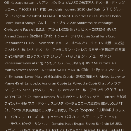
Off
Katsuyama san
リリアン・ボッシュ
ソムリエの松本さん
ドメーヌ・ド・レグ
ＳＴＣグルー
Madoka san
リエール
神田
beaujolais nouveau 2020
chef Xabi
プ
Sakagami Président TAKAHASHI
Saint Aubin 1er Cru
La Désirée
Florian
Looze
Tazaki Shinya
ブルゴーニュ・ブラン
20e Anniversaire Vendange
B.B.B. ボジョレ試飲会
パリビストロ試飲会
Christophe Pacalet
タパス
Beziers
Chablis
Arnaud Cassini
クード・フォリ
Cuvée Soleil Terre Coeur
New York
Restaurant LE DIVIL
ドメーヌ・オベルノワ・ウイヨン
大阪 大近社
の木村さん
松井さん
ドメール・ヴァランタン・ヴァレス
ラミディア醸造元
自然派
クラブ・パッション・デュ・ヴァン
ワイン専門店・ロックス・オフ
Renaissance des AOC
北イタリア
ルノワール1989年
BMO Mr.Kamata
40
Côte de Py
Maltby Street London
LA FERME SAINT MARTIN
ティンタ・マレ
ナ
Emmanuel Leroy
Meryl et Géraldine Croizier
高知の石川さん
Abrieu
Laurence
ステファ
Manya-Krief
Languedoc Assignan
Cuvée La Poivrotte
Cuvée Chat
ン・ティソ
セ・ル・プランタン2017
Sena
イザベル・フレール
Barcelon
ITO
JAPON TOURS
California
Rennes
カンヌのワイン
レベッカツアー
Pomerol
自然派
ワインバー祥瑞
マス・ドゥ・レスカリダ
ボージョロワーズ試飲会
BEAUJOL'ART
Eau Forte
Tokyo Roppongi
FUJIMARU
東京荒川区のエスポア山枡さん
クリス
パスカル・シモニュッティ
ト・パカレ
ラ・ローズ・キ・トゥッシュ
アントニ
ー・テヴネ
ピック・サン・ルー
Domaine Haut Brugas
Bistro Bar à vin UGUISU
Jean-Claude LAPALU
スヴィニャルグ
La Tortuga
大園さん
レストラン