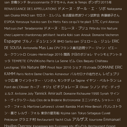
san
京橋ランチ
Bruissonnante
クマちゃん
Avec le Temps
ポンポワ2015年
ドメーヌ・ダール・エ・リボ
RENAISSANCE DES APPELLATIONS
Nakayama
san
Osaka IMAO san
セロス・ミレジム
名古屋自然派ワイン試飲会
斉藤順子さん
STC
ESPOA Yorozuya Yukiko san
En Mets fais ce qu'il te plait
Cyril Alonso
ドメーヌ・ミレーヌ・ブリュ
Matsuo chef
Teradanonke
Fête du Vin Nature
Iwata Koki san
chez Lapierre
chardonnay pétillant
Anouk
Domaine Vacheron
Espagne
ブルノ・デュシェンヌ
ジェローム・ジュレ
ERIC
BMO Saito san
DE SOUSA
Mas Lau
Antonella
CPVフランス蔵元訪問ツアー
ジャン・ピエー
ル・クワントロ
Crozes-Hermitage 2016
関西
夕日のボジョレ
マッシモとアントネ
ッラ
TEMPETE
CPVのKisho
Paris La Seine
ビム
Clos Baquey
Château
DOMAINE ERIC
Vin Nature BIM
Lestignac
Pinot Noir 2016
シェナ
l'Estrada
KAMM
レピュブリ
Paris Notre Dame
Charles Aznavour
バルセロナの佐竹さん
ック広場
イヤン・ベルトラン
ワインライター・リンさん
モンタダ
Le Tagine
La
ビオジョレーヌ
シノン
Font de L'Olivier
カーブ・オジェ
Olivar
デビ・ディヴ
Yannick Amirault
ェルス
Antoine Joly
Domaine Richaume 1998 Syrah
サイン
ト・ヴィクトワール山
Clos de la Briderie
Bistronomie
エニンドさん
シャトー・ロ
ック・フォール
Martine Laforest
street Rambla
M et Mme Benoit
パリレストラ
ン・奏で
レルヴ・フォル
東京の屋形船
Kojima san
Tokyo Setagaya
Cuveé
アルザス
グラエナ村
Emmanuel
Précieuse
Restaurant Yacht Club
tourisme
Houillon Overnoy
Kanagawa ken Fujisawa shi
ポムロル
Restaurant Grand