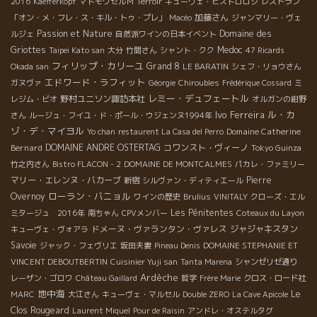
2016
Kaefferkopf
マドモワゼルＭ
Terroir
キューヴェ・ビストロロジ
レストラン
加藤さん
「オン・メ・フレ・ス・キル・トゥ・プレ」
Macéo
ジャンマリー・ヴェ
Passion et Nature
Domaine des
ルジェ
自然派ワインの日本イベント
Griottes
Medoc
Taipei Kato san
大分
竹間さん
シャント・クク
47 Ricards
フィリップ・カリーユ
Grand 8
Okada san
LE BARATIN
シェフ・リョウさん
エドワード・ラフィット
ガヌヴァ
Géorgie
Chiroubles
Frédérique Cossard
ミ
レミー・デュフェートル
野村ユニソン諏訪本社
レジム・ビオ
オルガンの紺野
Ivo Ferreira
ル・カ
さん
ルージュ・フイユ・ド・ポール・ウジェンヌ1994年
ゾ・デ・マイヨル
Domaine Catherine
Yo chan
restaurent La Casa del Perro
Bernard
DOMAINE ANDRE OSTERTAG
コワンスト・ヴィーノ
Tokyo Guinza
竹之内さん
Bistro FLACON - 2
DOMAINE DE MONTCALMES
パカレ・ファミリー
マリー・エレンヌ・バカーブ
Pierre
新宿
シルヴァン・ディティエール
ローラン・バニョル
Overnoy
ワインの歴史
Brulius
VINITALY
クローズ・エル
Les Pénitentes
ミタージュ 2016年
南ちゃん
CPVメンバー
Coteaux du Layon
ドメーヌ・ヴァランタン・ヴァレス
ジャジャキスタン
キューヴェ・ヴォアラ
Savoie
ジャック・フェヴリエ
坂田夫妻
Pineau Denis
DOMAINE STEPHANIE ET
VINCENT DEBOUTBERTIN
Cuisinier Yuji san
Tanta Marena
シャンゼリゼ通り
Ardèche
レーザン・ゴロワ
Château Gaillard
哲学
Frère Marie
クロス・ロード社
地中海
Le
MARC
大江さん
キューヴェ・マルセル
Double ZERO
La Cave Apicole
Clos Rougeard
Laurent Miquel
Pour de Raisin
アンドレ・オステルタグ