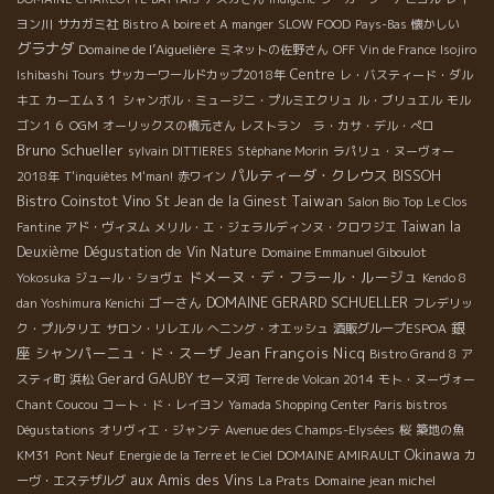
ヨン川
サカガミ社
Bistro A boire et A manger
SLOW FOOD
Pays-Bas
懐かしい
グラナダ
Domaine de l’Aiguelière
ミネットの佐野さん
OFF
Vin de France
Isojiro
Centre
Ishibashi Tours
サッカーワールドカップ2018年
レ・バスティード・ダル
キエ
カーエム３１
シャンボル・ミュージニ・プルミエクリュ
ル・ブリュエル
モル
ゴン１６
OGM
オーリックスの橋元さん
レストラン ラ・カサ・デル・ぺロ
Bruno Schueller
sylvain DITTIERES
Stéphane Morin
ラパリュ・ヌーヴォー
パルティーダ・クレウス
BISSOH
2018年
T'inquiètes M'man!
赤ワイン
Bistro Coinstot Vino
Taiwan
St Jean de la Ginest
Salon Bio Top
Le Clos
Taiwan la
Fantine
アド・ヴィヌム
メリル・エ・ジェラルディンヌ・クロワジエ
Deuxième Dégustation de Vin Nature
Domaine Emmanuel Giboulot
ドメーヌ・デ・フラール・ルージュ
Yokosuka
ジュール・ショヴェ
Kendo 8
DOMAINE GERARD SCHUELLER
ゴーさん
dan Yoshimura Kenichi
フレデリッ
銀
ク・プルタリエ
サロン・リレエル
へニング・オエッシュ
酒販グループESPOA
座
シャンパーニュ・ド・スーザ
Jean François Nicq
Bistro Grand 8
ア
Gerard GAUBY
セーヌ河
スティ町
浜松
Terre de Volcan 2014
モト・ヌーヴォー
Chant Coucou
コート・ド・レイヨン
Yamada Shopping Center
Paris bistros
Dégustations
オリヴィエ・ジャンテ
Avenue des Champs-Elysées
桜
築地の魚
Okinawa
KM31
Pont Neuf
Energie de la Terre et le Ciel
DOMAINE AMIRAULT
カ
aux Amis des Vins
Domaine jean michel
ーヴ・エステザルグ
La Prats