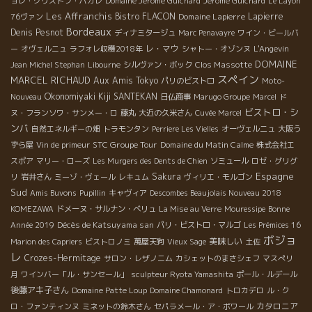
ョレ・クリストフ・パカレ
Domaine Jérôme Guichard
Jérôme Guichard
Le Layon
Les Affranchis
Bistro FLACON
Domaine Lapierre
Lapierre
76ヴァン
Bordeaux
Denis Pesnot
ディナミタージュ
Marc Penavayre
ワイン・ビールバ
レ・マウ
ー
オヴェルニュ
ラフォレ収穫2018年
シャトー・オゾンヌ
L'Angevin
DOMAINE
Clos Massotte
Jean Michel Stephan
Libourne
シルヴァン・ボック
スペイン
MARCEL RICHAUD
Aux Amis Tokyo
パリのビストロ
Moto-
Okonomiyaki Kiji SANTEKAN
Nouveau
日仏商事
Marugo Groupe
Marcel
ド
ビストロ・シ
ヌ・フランソワ・サンメー・ロ
藤丸
大近の久米さん
Cuvée Marcel
ンバ
自然エネルギーの畑
トラモンタン
Perriere Les Vielles
オーヴェルニュ
大阪う
STC Groupe Tour
Domaine du Matin Calme
ずら屋
Vin de primeur
株式会社エ
スポア
マリー・ローズ
Les Murgers des Dents de Chien
ソミュール
ロゼ・グリグ
Espagne
Sakura
リ
岩井さん
ミーゾ・ヴェール
レキュム
ヴィリエ・モルゴン
Sud
Amis Buvons
Pupillin
キャヴィア
Descombes Beaujolais Nouveau 2018
KOMEZAWA
ドメーヌ・サルナン・ベリュ
La Mise au Verre
Mouressipe
Bonne
Décès de Katsuyama san
Année 2019
パリ・ビストロ・マルゴ
Les Prémices 16
ボジョ
美味しい
Marion des Capriers
ビストロノミ
萬屋天狗
Vieux Sage
土佐
レ
Crozes-Hermitage
サロン・レザノニム
カシェットのまさシェフ
マスぺリ
月
ワインバー「ル・サンセール」
sculpteur Ryota Yamashita
ポール・ルデール
後藤アキ子さん
Domaine Patte Loup
Domaine Chamonard
トロカデロ
ル・ク
カタロニア
ロ・ファンティンヌ
ミネットの鈴木さん
セパラメール・ア・ボワール