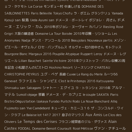
ェフ・タケモト
La Corse
モンギュー村
中湊しげる
DOMAINE DES
SABLONNETTES
Paris Belleville
Tokyo Chofu
ラ・ボエム
グランクリュ
Yamada
ドメ
桜島
Kyouji san
Ueda Ayumi san
ドメーヌ・ボートレイ
ボジョレ・
丹さん
ーヌ・エリック・カム
2018年ボジョレ・ヌーヴォー
カバノン
Riesling
Rosé
Grigri
大阪の醸造者
Domaine La Tour Boisée
2018年収穫・リショーム
Les
Anonymes
Nadja
ダンス・アンコール
2018 Beaujolais Nouveaux partis
メゾン・
ピエール・オヴェルノ
ロセ・パンプルムス
オルヴォー社の田中さん
モトクッス
Bourgone Blanc
Margaux 2016
Poupille Atypique
Ruppert Leroy
ドメーヌ・レグ
リエール
Lilian Bauchet
Sainte Victoire
2018年クリストッフ・パカレ収穫20周
年記念
小松屋さんのビストロ
Hoshino Resort
リースリング
CHATEAU
ユグ・べゲ
CHRISTOPHE PEYRUS
長崎
Cuvee Le Rang du Merle
ルーツ66
ラファエル・シャンピエ
Ganevat
C'est le Printemps 2016
Katsuyama
シャトー・エグイユ
アルマ・
Shinsaku san
Sakagami
ラ・トランシェ 2016年
マテル
Sumoll cépage
那覇
ドメーヌ・デ・カプリエ
le couple SAKATA
Paris
Bistro Dégustation
Izakaya Furabo
Puitchi Rodo
La Noue Blanchard
Alliq
Fujimoto san
Yve Camdebord
キューヴェ・カミーユ１６
ザ・コンコルド・ワイ
Aux Amis
ン・クラブ
Le Balaise lot 1417
2017
息子のマリウス
Le Clos des
Le Temps des Cerises
Alain
Oliviers
フラコン経営者のジル・ダヴァス
Castex
ヴァン・ナチュール
FOODAL
Domaine Benoit Courault
Rosé Métisse