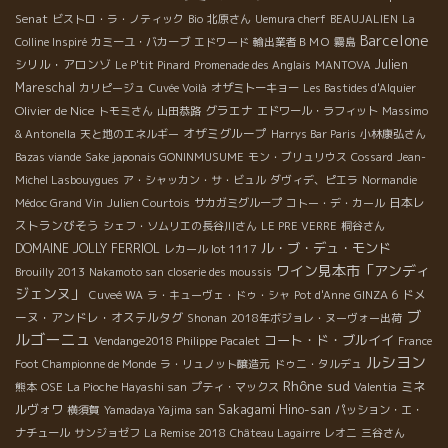
Senat
ビストロ・ラ・ノティック
Bio
北原さん
Uemura cherf
BEAUJALIEN
La
Barcelone
Colline Inspiré
カミーユ・バカーブ
エドワード
輸出業者ＢＭＯ
霧島
シリル・アロンゾ
Julien
Le P'tit Pinard
Promenade des Anglais
MANTOVA
Mareschal
カリピージュ
Cuvée Voilà
オザミトーキョー
Les Bastides d'Alquier
Olivier de Nice
グラエナ
トモミさん
山田恭路
エドワール・ラフィット
Massimo
オザミグループ
& Antonella
天と地のエネルギー
Harrys Bar Paris
小林康弘さん
Bazas viande
Sake japonais GONINMUSUME
モン・ブリュリウス
Cossard
Jean-
Michel Lasbouygues
ア・シャッカン・サ・ビュル
ダヴィデ、ピエラ
Normandie
日本レ
Médoc Grand Vin
Julien Courtois
サカガミグループ
コトー・デ・カール
ストランびそう
シェフ・ソムリエの長谷川さん
LE PRE VERRE
桐谷さん
ル・ブ・デュ・モンド
DOMAINE JOLLY FERRIOL
レカール lot 1117
ワイン見本市「アンディ
Brouilly 2013
Nakamoto san
closerie des moussis
ジェンヌ」
ドメ
Cuveé WA
ラ・キューヴェ・ドゥ・シャ
Pot d'Anne
GINZA 6
ブ
ーヌ・アンドレ・オステルタグ
Shonan
2018年ボジョレ・ヌーヴォー出荷
ルゴーニュ
コート・ド・ブルイイ
Vendange2018 Philippe Pacalet
France
ルシヨン
Foot Championne de Monde
ラ・リュノット醸造元
ドゥニ・タルデュ
Rhône sud
ミネ
熊本
OSE
La Pioche Hayashi san
プティ・マックス
Valentia
ルヴォワ
Sakagami Hino-san
横須賀
Yamadaya Yajima san
パッション・エ・
ナチュール
サンジョゼフ
La Remise 2018
Château Lagairre
レオニ
三谷さん