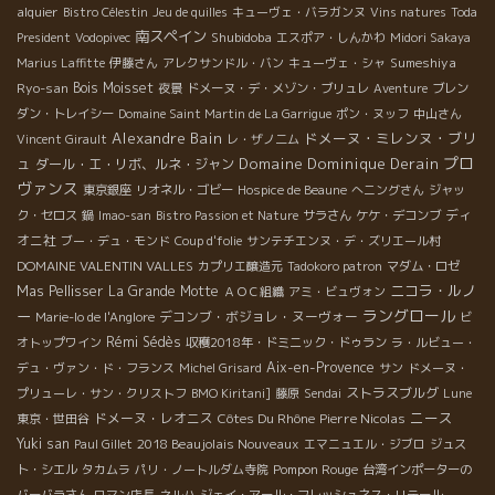
alquier
Bistro Célestin
Jeu de quilles
キューヴェ・バラガンヌ
Vins natures
Toda
南スペイン
Shubidoba
President
Vodopivec
エスポア・しんかわ
Midori Sakaya
Sumeshiya
Marius Laffitte
伊藤さん
アレクサンドル・バン
キューヴェ・シャ
Ryo-san
Bois Moisset
夜景
ドメーヌ・デ・メゾン・ブリュレ
Aventure
ブレン
ダン・トレイシー
Domaine Saint Martin de La Garrigue
ポン・ヌッフ
中山さん
Alexandre Bain
ドメーヌ・ミレンヌ・ブリ
Vincent Girault
レ・ザノ二ム
プロ
ュ
Domaine Dominique Derain
ダール・エ・リボ、ルネ・ジャン
ヴァンス
東京銀座
リオネル・ゴビー
Hospice de Beaune
へニングさん
ジャッ
ディ
ク・セロス
鍋
Imao-san
Bistro Passion et Nature
サラさん
ケケ・デコンブ
オニ社
ブー・デュ・モンド
Coup d'folie
サンテチエンヌ・デ・ズリエール村
DOMAINE VALENTIN VALLES
カプリエ醸造元
Tadokoro patron
マダム・ロゼ
ニコラ・ルノ
Mas Pellisser
La Grande Motte
ＡＯＣ組織
アミ・ビュヴォン
ラングロール
ー
デコンブ・ボジョレ・ヌーヴォー
Marie-lo de l'Anglore
ビ
Rémi Sédès
オトップワイン
収穫2018年・ドミニック・ドゥラン
ラ・ルビュー・
Aix-en-Provence
デュ・ヴァン・ド・フランス
Michel Grisard
サン
ドメーヌ・
ストラスブルグ
プリューレ・サン・クリストフ
BMO Kiritani]
藤原
Sendai
Lune
ニース
ドメーヌ・レオニス
Côtes Du Rhône
Pierre Nicolas
東京・世田谷
Yuki san
2018 Beaujolais Nouveaux
Paul Gillet
エマニュエル・ジブロ
ジュス
Pompon Rouge
ト・シエル
タカムラ
パリ・ノートルダム寺院
台湾インポーターの
バーバラさん
ロマン店長
ネルハ
ジェイ・アール・フレッシュネス・リテール