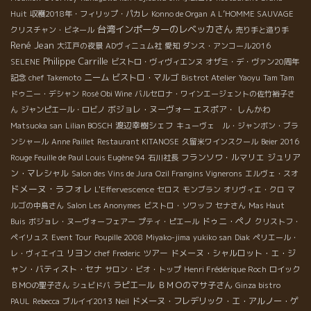
Huit
収穫2018年・フィリップ・パカレ
Konno de Organ
A L’HOMME SAUVAGE
台湾インポーターのレベッカさん
クリスチャン・ビネール
売り手と造り手
René Jean
大江戸の夜景
ADヴィニュム社
愛知
ダンス・アンコール2016
Philippe Carrille
SELENE
ビストロ・ヴィヴィエンヌ
オザミ・デ・ヴァン20周年
ニーム
ビストロ・マルゴ
記念
chef Takemoto
Bistrot Atelier
Yaoyu
Tam Tam
ドゥニー・デシャン
Rosé Obi Wine
バルセロナ・ワインエージェントの佐竹裕子さ
ボジョレ・ヌーヴォー
エスポア・ しんかわ
ん
ジャンピエール・ロビノ
渡辺幸樹シェフ
Matsuoka san
Lilian BOSCH
キューヴェ ル・ジャンボン・ブラ
ンシャール
Anne Paillet
Restaurant KITANOSE
久留米ワインスクール
Beier 2016
フランソワ・ルマリエ
ジュリア
Rouge Feuille de Paul Louis Eugène 94
石川社長
ン・マレシャル
Salon des Vins de Jura
Ozil Frangins Vignerons
エルヴェ・スオ
ドメーヌ・ラフォレ
L'Effervescence
セロス
モンブラン
オリヴィエ・クロ
マ
ルゴの中島さん
Salon Les Anonymes
ビストロ・ソワッフ
セナさん
Mas Haut
ドゥニ・ペノ
Buis
ボジョレ・ヌーヴォーフェアー
プティ・ピエール
クリストフ・
ペイリュス
Event Tour
Poupille 2008
Miyako-jima
yukiko san
Diak
ペリエール・
リヨン
ツアー
ドメーヌ・シャルロット・エ・ジ
レ・ヴィエイユ
chef Frederic
ャン・バティスト・セナ
サロン・ビオ・トップ
Henri Frédérique Roch
ロイック
ラピエール
ＢＭＯのマサ子さん
ＢＭОの聖子さん
シュビドバ
Ginza bistro
ドメーヌ・フレデリック・エ・アルノー・ゲ
PAUL
Rebecca
ブルイイ2013
Neil