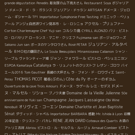
grande dégustation
Penedès
彫刻家の山下亮太さん
Restaurant Soya
ボジャリア
ン
ドメーヌ・ド・ラ・ガランス
ジュリアン・ドゥラン
ARTISAN
ドメーヌ・ジェロ
ーム・ギシャール
TF1
Importateur Symphonie Free Tasting
ドミニック・べリュ
アクセル・プリュファー
アール
アンジェ自然派ワイン見本市・
レ・ロシニョ
Corton Charlemagne
コルシカ島
Chef Yuji san
CYRILL ALONZO
パリ・ビスト
ロ・ロバセリア
ローランス・マニヤ・クリエフ
Fujimama san
ボージョロワーズ
ジュリアン・アルタベ
Sakano Jun san
ボーヌのケンタロウさん
Rosé PETAR
ール
ＢＭＯ社の鎌田さん
Le Soula
Beeaujolais
Minamiosawa
Cabanon
シャン・
ジャン・フォワラール
リーブル
ヴァランティーア畑
ビストロ・ペシェミニヨン
Catalunya
ESPOA Kamataya
ラ・リュノットのクリストフ
レザン・ゴロワ
バイ
エール2016
Tom Gauthier
長崎の大坪さん
ラ・フォン・ド・ロりヴィエ
Saint-
THOMAS PICOT
Côte du Py
葡呑(ぶのん)
オーナーのギヨム
Peray
ドメー
Ouverture de la cave Trois Amours
ドメーヌ・ラゲール
レミ・セデス
ヌ・マルセル・リショー
Domaine de la Vieille Julienne
ブノワ夫妻
50e
Champagne Jacques Lassaigne
anniversaire de Yuki san
Obi Wine
オリヴィエ・コーエン
Domaine Charlotte et Jean Baptiste
Kenobull
Sénat
ダヴィッド・シャペル
Importateur BARBARA
感動
Mr. Ishida à Lyon
収穫
RENE JEAN DARD
20年記念・クリストフ・パカレ
Coteaux des Quarts
お酒の
ビスト
アトリエ吉祥
Abriou
ビストロ・ル・セルクル・ルージュ
Arnaud Combier
ロ・アトリエ
Fête du Vin Nature
Sylvère Trichard Nouveau
ラ・ベスティア
シ