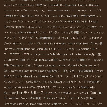
Verres 2018 Paris
Xavier
桜見
Calim
namida
Restaurateur français Daisuke
san
レストラン「ラルシュミーユ」
Domaine Geschickt
ラ・コリーヌ・アンスピレ
Chef Kouki WATANABE
渋谷康弘さん
Frédéric Pourtalié
銀座・大野
谷井さん
ジ
Taiwan
サン・トーバン
ュリアンヌ
ビストロ・アン・ク
L'OPERA DES VINS
Buvons Nature
クロ・マソット
Fukuoka
Bistro Poulpe
マチュとマリオン
イヤ
Nice
ン・ド・リュ
Paellia
ビストロ・ビュヴァール
みどり酒屋
ビストロ・サンマル
ルネ・ジャン・ダール
タン
愛知県渥美フーズ
サントル
レストラン・フェルナン
デーズ
Mottox
ラ・カサ・デル・ぺロ
Domaine des Maisons Brulées
ピエール橋
トロワザムール
ドメー
Château Cheval Blanc
Yan Drieu
2021
CHICS
Acignan
VIN
丸山宏
ヌ・ダミアン・コクレ
Tokyo Ginza
Maruyama Hiroto
Isabelle
人
Julien Guillot
シードル
Kyushu
ＢＭО社の山田さん
ゆう子さん
山田屋ツアー
BOM Yamada san
Saint Chignan
wine naturel shop
Cuveé Le Rollier
Nouvel An
株式会社 オルヴォー
2019 party déjeuner
Bruno Granier
東京の夜景
Millésime
ドメーヌ・ヨヨ
cidre
Prieure Roch
Bio 2018
Marie Rose
ジュヴレイ・シャン
ベルタン
ラヴニールの大園さん
LOU CARIGNAN
アレキサンドル・バンの息子ピエ
Salon des Vins Naturels
Banyuls-sur-Mer
ール君
マルゴグループ
ラ・ルミーズ
Montpellier
Domaine
ボジョレワイン全体の一大イヴェント
Richeaume
Tokyo
ノートルダム寺院
L'Atelier de Cuisine
ムレシップ
Jean
Sébastion Gioan
Kajikawa san
Marie Lapierre
ジェーテー
クロ・ドゥ・ヴージョ