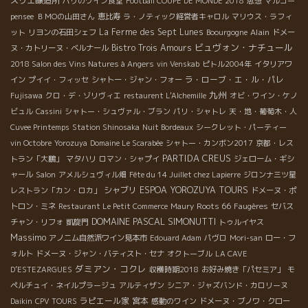
スリエ醸造所
パリのワイン食堂
Football COUPE DE MONDE 2018
思想
マルゴー
pensee
ＢＭОの山田さん
恵比寿
ラ・ノティック経営者キャロル
マリウス・ラフィ
La Ferme des Sept Lunes
Alain
ット
リヨンの石田シェフ
Boourgogne
ドメー
ビュヴォン・ナチュール
Bistro Trois Amours
ヌ・カトリーヌ・ベルナール
2018 Salon des Vins Natures à Angers
vin Venskab
ピトル2004年
イタリアワ
ラ・ローブ・エ・ル・パレ
イン
プイイ・フィッセ
シャトー・ジャン・フォー
九州
Fujisawa
クロ・デ・ゾリヴィエ
restaurent L'Alchemille
オビ・ワイン・ケノ
ビュル
Cassini
シャトー・シュヴァル・ブラン
パリ・シャトレ
天・地・葡萄木・人
Cuvee Printemps
Station Shinosaka
Nuit Bordeaux
シークレット・パーティー
vin Octobre
Yorozuya
Domaine Le Scarabée
シャトー・カンボン2017
京都・レス
PARTIDA CREUS
トラン「大鵬」
マタハリ
ロマン・シャプイ
ジェローム・ギシ
ャール
Salon
アメルシュヴィル畑
Fête du 14 Juillet chez Lapierre
ジロンナ三ツ星
シャブリ
ESPOA YOROZUYA TOURS
レストラン「カン・ロカ」
ドメーヌ・ポ
Roots 66
トロン・ミネ
Restaurant Le Petit Commerce
Maury
Faugères
セバス
DOMAINE PASCAL SIMONUTTI
チャン・リフォ
凱旋門
トゥルイヤス
Massimo
アノニム自然派ワイン見本市
Edouard Adam
パヴロ
Mori-san
ロー・フ
ォルト
ドメーヌ・ジャン・バティスト・セナ
オクトーブル
LA CAVE
ダミアン・コクレ
D’ESTEZARGUES
収穫時期2018
お好み焼き「パセミア」
モ
ペルチュイ・ネイルプラージュ
アルティザン
シニア・ジャズバンド・カロリーヌ
ラピエール家
宮本
Daikin
CPV TOURS
感動のワイン
ドメーヌ・ブノワ・クロー