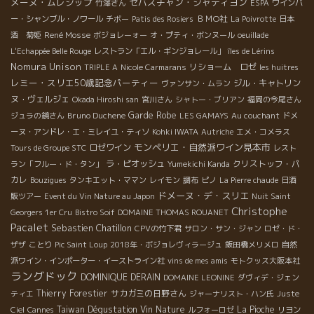
メーヌ・ムレシップ
セバスチャン・シャティヨン
竹澤さん
ESPA
ワインバ
ＢＭО社
ー・シャンブル・ノワール
チボー
Patis des Rosiers
La Poivrotte
日本
René Mosse
酒 菊姫
ボジョレーォー
オ・プティ・ボンヌール
oeuillade
L'Echappée Belle Rouge
レストラン「エル・ギンジョレール」
îles de Lérins
Nomura Unison
リショーム ロゼ
TRIPLE A
Nicole Carmarans
les huitres
レミー・スリエ50歳記念パーティー
ジル・キャトリン
ヴァンサン・ムラン
ヌ・ヴェルジェ
Okada Hiroshi san
宮川さん
シャトー・ブリアン
福岡の今尾さん
Bruno Duchene
Garde Robe
ジュラの鏡さん
LES GAMAYS
Au couchant
ドメ
ーヌ・アンドレ・エ・ミレイユ・ティソ
Kohki IWATA
Autriche
エメ・コメラス
モンペリエ・自然派ワイン見本市
ロゼワイン
Tours de Groupe STC
レスト
ラ・ピオッシュ
クリストッフ・パ
ラン「フルー・ド・タン」
Yumekichi Kanda
カレ
Bouzigues
タンキエット・ママン
レイモン
調布
ピノ
La Pierre chaude
日酒
ドメーヌ・デ・スリエ
販ツアー
Event du Vin Nature au Japon
Nuit Saint
Christophe
Georgers 1er Cru
Bistro Soif
DOMAINE THOMAS ROUANET
Pacalet
Sebastien Chatillon
CPVの竹下君
サロン・サン・ジャン
ロゼ・ド・
ザザ
ことり
Pic Saint Loup
2018年・ボジョレヴィラージュ
飯田橋メリメロ
自然
派ワイン・インポーター・イーストライン社
vins de mes amis
モトクッス大阪本社
ラングドック
DOMINIQUE DERAIN
DOMAINE LEONINE
ダヴィデ・ジェン
Thierry Forestier
サカガミの日野さん
ティエ
ジャーナリスト・ハン氏
Juste
Taiwan Dégustation Vin Nature
La Pioche
Ciel
Cannes
ルフォーロゼ
リヨン