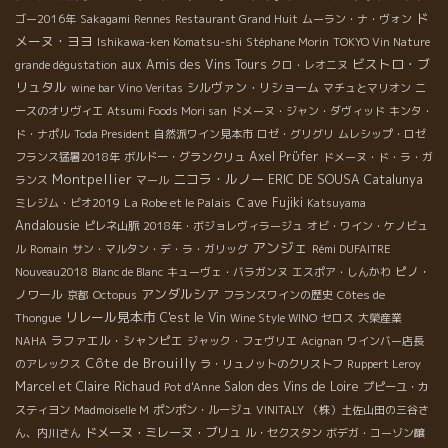
ド
ゴー2016年
Sakagami
Rennes
Restaurant Grand Huit
ムーラン・ナ・ヴォン
メーヌ・ヨヨ
Ishikawa-ken Komatsu-shi
Stéphane Morin
TOKYO Vin Nature
ビストロ・ブ
aux Amis des Vins Tours
grande dégustation
クロ・レオニヌ
リュタル
シルヴァン・リショーム
wine bar Vino Veritas
マチュとマリオン
ニ
ースのオリヴィエ
Atsumi Foods Mori san
ドメーヌ・ジャン・ダヴィッド
キンタ・
ド・ナポル
Toda President
自然派ワイン見本市
ロゼ・グリグリ
ムレシップ・ロゼ
Axel Prϋfer
フランス猛暑2018年
ボルドー・グランクリュ
ドメーヌ・ド・ラ・ガ
Montpellier
ニコラ・ルノー
ERIC DE SOUSA
Catalunya
ランス
マール
La Robe et le Palais
Ｃave Fujiki
ミレジム・ビオ2019
Katsuyama
Andalousie
ピレネ山脈
2018年・ボジョレヴィラージュ
オビ・ワイン・ケノビュ
アンジェ
ル
Romain
サン・マルタン・デ・ラ・ガリッグ
Rémi DUFAITRE
ピノ・
Nouveau2018
Blanc de Blanc
キューヴェ・バラガンヌ
エスポア・しんかわ
アンダルシア
ノワール
京都
Octopus
フランスワインの歴史
Côtes de
リレール見本市
C'est le Vin
Thongue
Wine Style WINO
セロス
大榮産業
ラファエル・シャンピエ
NAHA
ジャック・フェヴリエ
Acignan
ワインバー店長
Côte de Brouilly
のアレックス
ラ・リュノットのクリストフ
Ruppert Leroy
Marcel et Claire Richaud
Salon des Vins de Loire
Pot d'Anne
プピーユ・カ
スティヨン
Madmoiselle M
ポンポン・ルージュ
VINITALY
（株）土佐山田の三谷さ
ドメーヌ・ミレーヌ・ブリュ
ん、内川さん
ル・セクスタン
ボデガ・コーゾン醸