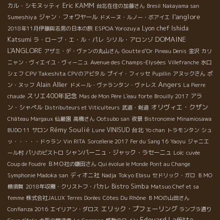
Eric KAMM
カル・シモヌッティ
台北在住の加藤さん
Bresil
Nakayama san
l'anglore
Sumeshiya
ジャン・フォワヤール
ドメーヌ・ルノー・ボアイエ
Lyon chef Ishida
ESPOA Yorozuya
2018年11月伊藤與志男の日本の旅
DOMAINE
Katsumi
ラ・ローブ・エ・ル・パレ
シリル・アロンゾ
L'ANGLORE
アザミ・デ・ヴァンの丸山さん
Goutte d’Or
Pineau Denis
金沢
カリ
ニャン・ヴィエイユ・ヴィーニュ
Avenue des Champs-Elysées
Villefranche
水口
CPV Takeshita
シェフ
CPVのアビタル
プイイ・フィッセ
Pupillin
アヌックさん
ポ
Angers
Alain Allier
ン・ヌッフ
ドメール・ヴァランタン・ヴァレス
La Pierre
スリエ400年記念
アラ
chaude
Mas de Mon Père
L'eau forte
Brouilly 2017
オリヴィエ・クザン
ン・シャペル
Distributeurs et Viticulteurs
武道・剣道
Château Margaux
仙巌園
高橋さん
Ootsubo san
夜景
Bistronomie
Minamiosawa
Rémy Soulié
VINISUD
台北
BUDO 11
サロン
Lune
Yo chan
トラモンタン
シュ
ッ・・・・・ドゥラン
Vin RITA
Sorcellerie 2017
Fer du Sang 16
Yaoyu
ジャニエ
シャンパーニュ・ジャック・ラセーニュ
Loïc
ール村
パリのビストロ
cuvée
Coup de Foudre
ＢＭＯ社の鎌田さん
Qui évolue le Monde
Pont au Change
ディオニ社
Tokyo Ebisu
Symphonie Madoka san
Nadja
セドリック・ガロ
ＢＭО
Bistro Simba
横須賀
2018年収穫・クリストフ・パカレ
Matsuo Chef et sa
Côtes Du Rhône
femme
株式会社JALUX
Terres Dorées
ＢＭОの山田さん
エリック・プフェーリング
Confianza 2016
エイリアン・ダロス
ランブラ通り
Edouard Laffitte