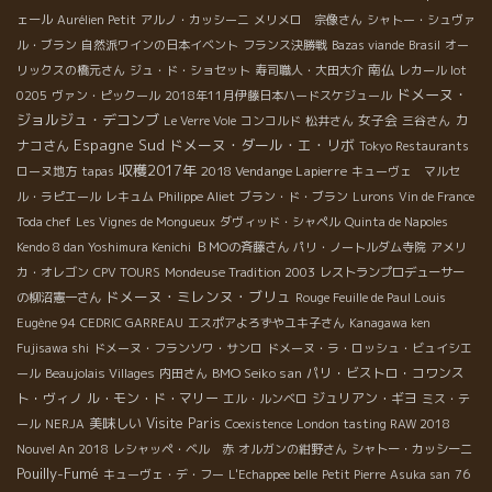
ェール
Aurélien Petit
アルノ・カッシーニ
メリメロ 宗像さん
シャトー・シュヴァ
ル・ブラン
自然派ワインの日本イベント
フランス決勝戦
Bazas viande
Brasil
オー
南仏
リックスの橋元さん
ジュ・ド・ショセット
寿司職人・大田大介
レカール lot
ドメーヌ・
0205
ヴァン・ピックール
2018年11月伊藤日本ハードスケジュール
ジョルジュ・デコンブ
女子会
カ
Le Verre Vole
コンコルド
松井さん
三谷さん
Espagne Sud
ドメーヌ・ダール・エ・リボ
ナコさん
Tokyo Restaurants
収穫2017年
2018 Vendange Lapierre
ローヌ地方
tapas
キューヴェ マルセ
ル・ラピエール
レキュム
Philippe Aliet
ブラン・ド・ブラン
Lurons
Vin de France
Toda chef
Les Vignes de Mongueux
ダヴィッド・シャペル
Quinta de Napoles
Kendo 8 dan Yoshimura Kenichi
ＢＭОの斉藤さん
パリ・ノートルダム寺院
アメリ
カ・オレゴン
CPV TOURS
Mondeuse Tradition 2003
レストランプロデューサー
ドメーヌ・ミレンヌ・ブリュ
の柳沼憲一さん
Rouge Feuille de Paul Louis
Eugène 94
CEDRIC GARREAU
エスポアよろずやユキ子さん
Kanagawa ken
Fujisawa shi
ドメーヌ・フランソワ・サンロ
ドメーヌ・ラ・ロッシュ・ビュイシエ
BMO Seiko san
パリ・ビストロ・コワンス
ール
Beaujolais Villages
内田さん
ト・ヴィノ
ル・モン・ド・マリー
ジュリアン・ギヨ
エル・ルンベロ
ミス・テ
美味しい
Visite Paris
ール
NERJA
Coexistence
London tasting RAW 2018
Nouvel An 2018
レシャッペ・ベル 赤
オルガンの紺野さん
シャトー・カッシーニ
Pouilly-Fumé
キューヴェ・デ・フー
L'Echappee belle
Petit Pierre
Asuka san
76