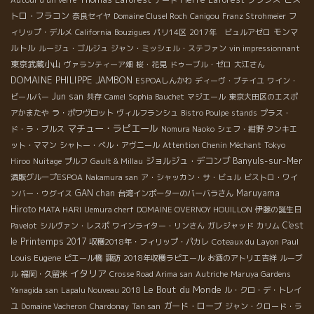
トロ・フラコン
奈良セイヤ
Domaine Clusel Roch
Canigou
Franz Strohmeier
フ
モンマ
ィリップ・デルメ
California
Bouzigues
パリ14区
2017年 ビュルアゼロ
ルトル
ルージュ・ゴルジュ
ジャン・ミッシェル・ステファン
vin impressionnant
東京武蔵小山
ヴァランティーア畑
桜・花見
ドゥーブル・ゼロ
大江さん
DOMAINE PHILIPPE JAMBON
ESPOAしんかわ
ディーヴ・ブテイユ
ワイン・
Jun san
ビールバー
共存
Camel
Sophia Bauchet
マジエール
東京大田区のエスポ
アかまたや
ラ・ポワヴロット
ヴィルフランシュ
Bistro Poulpe
stands
プラス・
マチュー・ラピエール
ド・ラ・ブルス
Nomura Naoko
シェフ・紺野
タンキエ
ット・ママン
シャトー・ベル・アヴニール
Attention Chenin Méchant
Tokyo
ジョルジュ・デコンブ
Banyuls-sur-Mer
Hiroo
Nuitage
プルフ
Gault & Millau
酒販グループESPOA
Nakamura san
ア・シャッカン・サ・ビュル
ビストロ・ワイ
GAN chan
Maruyama
ンバー・ウグイス
台湾インポーターのバーバラさん
Hiroto
MATA HARI
Uemura cherf
DOMAINE OVERNOY HOUILLON
伊藤の誕生日
C'est
Pavelot
シルヴァン・レスポ
ワインライター・リンさん
ガレジャッド
カリム
le Printemps 2017
Paul
収穫2018年・フィリップ・パカレ
Coteaux du Layon
Louis Eugene
ピエール橋
諏訪
2018年収穫ラピエール
お酒のアトリエ吉祥
ルーブ
イタリア
ル
福岡・久留米
Crosse Road Arima san
Autriche
Maruya Gardens
Le Bout du Monde
Yanagida san
Lapalu Nouveau 2018
ル・クロ・デ・トレイ
ガード・ローブ
ユ
Domaine Vacheron
Chardonay
Tan san
ジャン・クロード・ラ