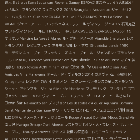
Julien Altaber
造元
Bistro de Komatsuya san
Reviens Gamay
ESPOAかまたや
2018 Beaujolais Nouveaux
カベルネ・フラン2007
フェニックス
ジャーナリス
LA
ト・ハン氏
Sushi Cuisinier OKADA Daisuke
LES GAMAYS
Paris La Seine
VIGNE
ジェイ・アール・フレッシュネス・リテール
ヴィンテージュ2015
石田克己
サントヴィクトワール山
FRANCE FINAL
LA CAVE ESTEZARGUE
Morgon 16
オリオル
Martine Laforest
Abrieu
ル・プチ・ドメーヌ
Vignoble Energique
レス
レ・マウ
Shubidoba
トラン
パリ・レピュブリック
アラモン品種
Lenoir 1989
ラ・デジレ
キューヴェ・プレッシウーズ
キューヴェ ル・ジャンボン・ブランシャ
Symphonie
ール
Ginza Kiji Okonomiyaki
Bistro Soif
La Casa del Perro
マチュ
神
Côte du Py
田祭り
Tokyo Toyosu AOKI
Minami chan
Osaka IMAO san
Aux
Amis des Vins Maruyama
テール・ド・ヴォルカン2014
ガヌヴァ
石川亜樹則
M.
ダミアン・コクレー
Yanaginuma
レンヌ村
76VIN
ヴァランスの星レストラン”カ
シェット
アセンブラージュ
sa fille ainée Madeleine
フレデリック・プルタリエ
プロ
Le
ヴォッケ
TAVEL ROSE
ヴィニョーブル・エリアン・ダ・ロス
マニュエルさん
Clown Bar
Nakamoto san
ディジョン
Les Bastides d'Alquier
Aguyana
Domaine
VIN
ボワ・モワセ
Saint Martin de La Garrigue
ビストロ・ペシェミニヨン
岡田
ヒロシさん
ドメーヌ・ド・レグリエール
Rouge
Arnaud Combier
Médoc Grand Vin
南大沢
Marugo Groupe
Cyril Alonso
レストラン「オン・メ・フレ・ス・キル・ト
ゥ・プレ」
Maury
Abruzzes
マテウス
収穫29回記念・ドミニック・ドゥラン
マルセル・ラピエール
Corton Charlemagne
ALLIQ
Coteaux des Quarts