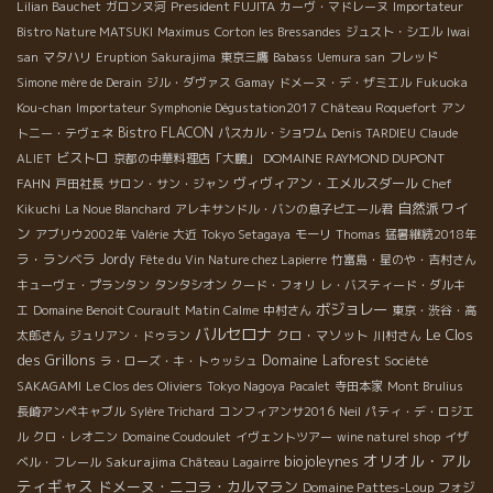
President FUJITA
Lilian Bauchet
ガロンヌ河
カーヴ・マドレーヌ
Importateur
Bistro Nature MATSUKI
Maximus
Corton les Bressandes
ジュスト・シエル
Iwai
san
マタハリ
Eruption Sakurajima
東京三鷹
Babass
Uemura san
フレッド
Simone mère de Derain
ジル・ダヴァス
Gamay
ドメーヌ・デ・ザミエル
Fukuoka
Kou-chan
Importateur Symphonie Dégustation2017
Château Roquefort
アン
Bistro FLACON
トニー・テヴェネ
パスカル・ショワム
Denis TARDIEU
Claude
ビストロ
DOMAINE RAYMOND DUPONT
ALIET
京都の中華料理店「大鵬」
FAHN
ヴィヴィアン・エメルスダール
戸田社長
サロン・サン・ジャン
Chef
自然派ワイ
Kikuchi
La Noue Blanchard
アレキサンドル・バンの息子ピエール君
ン
アブリウ2002年
Valérie
大近
Tokyo Setagaya
モーリ
Thomas
猛暑継続2018年
ラ・ランベラ
Jordy
Fête du Vin Nature chez Lapierre
竹富島・星のや・吉村さん
キューヴェ・プランタン
タンタシオン
クード・フォリ
レ・バスティード・ダルキ
ボジョレー
エ
Domaine Benoit Courault
Matin Calme
中村さん
東京・渋谷・高
バルセロナ
Le Clos
クロ・マソット
太郎さん
ジュリアン・ドゥラン
川村さん
des Grillons
Domaine Laforest
ラ・ローズ・キ・トゥッシュ
Société
SAKAGAMI
Le Clos des Oliviers
Tokyo Nagoya
Pacalet
寺田本家
Mont Brulius
長崎アンペキャブル
Sylère Trichard
コンフィアンサ2016
Neil
パティ・デ・ロジエ
ル
クロ・レオニン
Domaine Coudoulet
イヴェントツアー
wine naturel shop
イザ
オリオル・アル
biojoleynes
Sakurajima
ベル・フレール
Château Lagairre
ティギャス
ドメーヌ・ニコラ・カルマラン
Domaine Pattes-Loup
フォジ