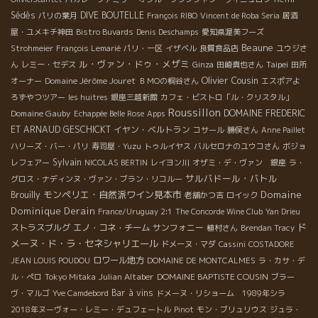
Sédès
DIVE BOUTELLE
パリの葉月
François RIBO
Vincent de Roba Seria
居酒
屋・ユメキチ神田
Bistro Buvards
Denis Deschamps
愛知県渥美フーズ
Beaune
Strohmeier
François Lemarié
パリ・一区
イザベル
良質食品店
ユウジさ
ル・ヴァン・ドゥ・メザミ
Taipei
ん
レミー・セデス
Ginza
田崎真也さん
田所
Olivier Cousin
Domaine Jérôme Jouret
オーナー
ＢＭОの桐谷さん
エスポアよ
ろずやつツアー
les huitres
銀座三越新館
カフェ・ビストロ「ル・クリスタル」
Roussillon
Domaine Gauby
DOMAINE FREDERIC
Echappée Belle Rose
Apps
ET ARNAUD GESCHICKT
イヤン・ベルトラン
コサール
勝俣さん
Anne Paillet
ハリーズ・バー・パリ
寿司屋・Yuzu
トゥルイヤス
バルセロナのユウコさん
ボジョ
Sylvain
レフェアー
NICOLAS BERTIN
レイヨン川
オザミ・デ・ヴァン 銀座
ラ・
サルバドール・バトル
グロス・ナディンヌ・ヴァン・ブラン・リコルー
モンペリエ・自然派ワイン見本市
Domaine
Brouilly
老舗かつ吉
ロイック
Dominique Derain
France/Uruguay 2:1
The Concorde Wine Club
Yan Drieu
ド
ストラスブルグ
エノ・コネ・チーム
サンフォニー
植村さん
Brendan Tracy
メーヌ・ド・ラ・セネシャリエール
ドメーヌ・マダ
Cassini
COSTADORE
ロワール地方
JEAN LOUIS POUDOU
DOMAINE DE MONTCALMES
ラ・カサ・デ
Julian Altaber
DOMAINE BAPTISTE COUSIN
ル・ぺロ
Tokyo Mitaka
ブラー
Bar à vins
ヴ・マルゴ
Yve Camdebord
ドメーヌ・リショーム 1989年シラ
2018年ヌーヴォー・レミー・デュフェートル
Pinot
モン・ブリュリウス
ジュラ・