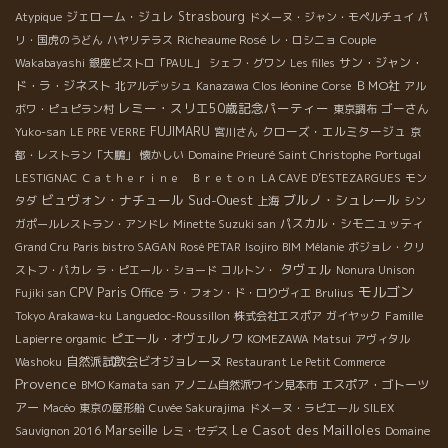
ジェローム・ジュレ
Strasbourg
Atypique
ドメーヌ・ジャン・モペルチュイ
パ
Richeaume Rosé
リ・国虎のうどん
ハヤリテラス
レ・ロシニョ
Couple
サン・ジャン・
Wakabayashi
銀座ビストロ「PAUL」
シェフ・グワン
Les filles
ド・ラ・ジネスト
ＢＭО社
北アルデッシュ
Kanazawa
Clos léonine
Corse
アル
レミー・スリエ50歳記念パーティー
ゴーさん
ボワ・ピュピラン村
東京調布
FUJIMARU
クローズ・エルミタージュ
Yuko-san
LE PRE VERRE
宮川さん
京
都・レストラン「大鵬」
懐かしい
Domaine Prieuré Saint Christophe
Portugal
LESTIGNAC
Ｃａｔｈｅｒｉｎｅ Ｂｒｅｔｏｎ
LA CAVE D’ESTEZARGUES
モン
ビュヴォン・ナチュール
Sud-Ouest
ブルノ・シュレール
タダ
上海
シン
パスカル・シモニュッティ
ガポールレストラン・アンドレ
Minette Suzuki san
Grand Cru
Paris bistro SAGAN
Rosé PETAR
Isojiro
BIM
Mélanie
ボジョレ・クリ
タヴェル
ストフ・パカレ
ラ・ピエール・ショード
コルトン・
Nonura Unison
モルゴン
CPV Paris Office
Fujiki san
ラ・フォン・ド・ロりヴィエ
Brulius
Famille
Tokyo Arakawa-ku
Languedoc-Roussillon
株式会社エスポア
ガイヤック
Lapierre
ピエール・オヴェルノワ
orgamic
KOMEZAWA
Matsui
アヴィタル
自然派試飲会ビオジョレーヌ
Washoku
Restaurant Le Petit Commerce
Provence
エスポア・ゴトーツ
BMO Kamata san
アノニム自然派ワイン見本市
アー
Macéo
東京の屋形船
Cuvée Sakurajima
ドメーヌ・ラピエール
SILEX
Le Casot des Mailloles
Marseille
Sauvignon 2016
レミ・セデス
Domaine