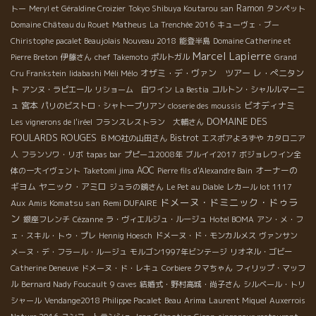
Ramon
トー
Meryl et Géraldine Croizier
Tokyo Shibuya Koutarou san
タンペット
Domaine Château du Rouet
Matheus
La Trenchée 2016
キューヴェ・ブー
Chiristophe pacalet Beaujolais Nouveau 2018
能登半島
Domaine Catherine et
Marcel Lapierre
Pierre Breton
伊藤さん
chef Takemoto
ポルトガル
Grand
オザミ・デ・ヴァン ツアー
レ・ぺニタン
Cru Frankstein
Iidabashi Méli Mélo
ト
アンヌ・ラピエール
リショーム 白ワイン
La Bestia
コルトン・シャルルマーニ
宮本
ビオディナミ
ュ
パリのビストロ・シャトーブリアン
closerie des moussis
DOMAINE DES
Les vignerons de l'iréel
フランスレストラン 大輔さん
FOULARDS ROUGES
Bistrot
ＢＭО社の山田さん
エスポアよろずや
カタロニア
人
フランソワ・リボ
tapas bar
プピーユ2008年
ブルイイ2017
ボジョレワイン全
AOC
オーナーの
体の一大イヴェント
Taketomi jima
Pierre fils d'Alexandre Bain
ギヨム
ヤニック・アミロ
ジュラの鏡さん
Le Pet au Diable
レカール lot 1117
ドメーヌ・ドミニック・ドゥラ
Aux Amis Komatsu san
Remi DUFAIRE
ン
銀座フレンチ
Cézanne
ラ・ヴィエルジュ・ルージュ
Hotel BOMA
アン・メ・フ
ェ・スキル・トゥ・プレ
Hennig Hoesch
ドメーヌ・ド・モンカルメス
ヴァンサン
メーヌ・デ・フラール・ルージュ
モルゴン1997年ビンテージ
リオネル・ゴビー
Catherine Deneuve
ドメーヌ・ド・レキュ
Corbiere
クマちゃん
フィリップ・マッフ
ル
Bernard Nady Foucault
9 caves
結婚式・野村高城・尚子さん
シルベール・トリ
シャール
Vendange2018 Philippe Pacalet
Beau
Arima
Laurent Miquel
Auxerrois