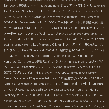
Tarragona
美味しい～～！
ジュリアン・マレシャル
Bourgone Blanc
Salon Bio
コート・ド・カスティヨン
Top
Domaine d'Aupilhac
BMO Saito
ステファン・ロ
ッシェ
ソルスルリ2017
Garde Fou
Anathème
名古屋試飲会
Pierre
Hermitage
Gilles Davasse de bistro FLACON
東京・鴬
2001
エールドゥロ
大阪うずら屋
ボジョレー・
谷
Pet Nat
DOMAINE STEPHANIE ET VINCENT DEBOUTBERTIN
ヌーボー
La Chambre Noire Paris 11e
エメ・コメラス
ブルゴーニュ・ブラン
Atsumi Foods
ジャッキー・プレス
Ishikawa san
TAKI BAKE
Mas Lau 2013
宗像
ドメーヌ・ド・ラングロール
Les Vignes d'Olivier
康雄
Tokyo Bunkyo ku
ローラン・バ
サンタムール
Paris Okonomiyaki OKOMUSU
輪飲学園
DABALLO
ニョル
ツアー
Jacques Selosse
Domaine de la
京橋フレンチ
竹澤さん
Romanée-Conti
Philippe Maffre
ユグ・べゲ
フラコン経営者のジル・ダヴァス
東京フレンチ
ESPOA
Mr. Hiroshi OSONO
レランス島の修道僧のワイン
カメル
GOTO TOUR
モンギュー村
レシャッペ・ベル
ロリエ
serveuse Ana
Covert
Domaine de l’Aiguelière
CPV菊池まどか
Garden
Petit Max
DOMAINE RAPHAEL
Domaine de la Vieille Julienne
BARTUCCI
Vendange 2018 Léonis
剣のワイン
Pierre
フィリップ
Abouriou 2002
新年2018年
Ota Daisuke sushi cuisinier
Overnoy
オーリックの藤元さん
Bistro FLACON - 2
CPVのKisho
Jus de Raisins
Go san
Morgon 2016
ワインバー「ル・サンセール」
Concorde
ジュール・ショヴ
Ramon Saavedra
ドメーヌ・パス
ェ
Cuveé Ouech Cousin
A boire et a Manger