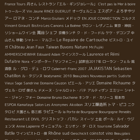
France Tours
丹さん
レストラン「エル・ギンジョレール」
C'est pas la Mer à boire
エスポア・よろずやツ
トゥールーズ
Vin Jaune
RINCE GUERLUT
オーヴェルニュ
アー
ロマネ・コンチ
メドック
Marco Giuliani
EN JOUE CONNECTION
コルナス
Bistro Les Canons
Vincent Girault
La Boème
サロン・レザノニム
東京・神田・
萬谷シェフ
リショームワイン会
京橋ランチ
ク・ド・フードル
ケケ・デコンブ
中
Le Repaire de Cartouche
山さん
移動
シャトー・マルゴー
ビストロ・ユイ
Taiwan Buvons Nature
Château Jean Faux
ガ
Mr.Fujiki
Laurence et Rémi
AMMERSCHEWIHR
Edouard Adam
ワインスクール
Dufaitre
Nora
インポーター「サンフォニー」試飲会2017年
ローラン・フェル
銘
Sebastien
ル・グロ・デュ・ロワ
JAJAKISTAN
酒祭
Cabernet-Franc 2007
Chatillon
ル・タジンヌ
biodynamic
2018 Beaujolais Nouveaux partis
Sudiste
Domaine Richaume
Sandrine
Vieux Sage
Domaine Cauzon
ピエール・アリエ
タ
ヴェル・ロゼ
俊さん
ドメーヌ・シャルロット・バテ
アルティザン
エミリー
シャト
ー・ジャン・フォー
Domaine Bruno Duchene
キンタ・ド・カリーユ
見本市
スリエ醸造所
トマ・ピコ
ESPOA Kamataya
Salon Les Anonymes
Akoibon
ニク
ラピエール
タロピ
大園さん
弥三郎
la Porte de Bourgogne
Boourgogne
Penedès
クリストッフ・パカレ
Restaurant LE DIVIL
スイーツ
土佐
ポール・ルイ・ウジ
Salvador
ェンヌ
Anne Lapierre
ヴィニョブル・エリオン・ダ・ロス
tourisme
Rhône sud
Batlle
Geschickt
coinstot vino
ワインビストロ・俊
Beaujplais