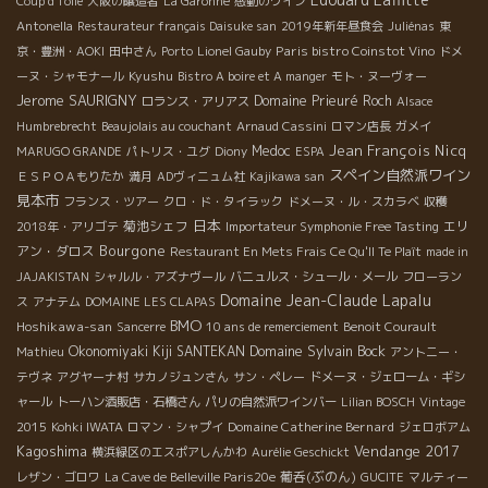
Coup d'folie
大阪の醸造者
La Garonne
感動のワイン
Antonella
Restaurateur français Daisuke san
2019年新年昼食会
Juliénas
東
Paris bistro Coinstot Vino
京・豊洲・AOKI
田中さん
Porto
Lionel Gauby
ドメ
Kyushu
ーヌ・シャモナール
Bistro A boire et A manger
モト・ヌーヴォー
Jerome SAURIGNY
Domaine Prieuré Roch
ロランス・アリアス
Alsace
Humbrebrecht
Beaujolais au couchant
Arnaud Cassini
ロマン店長
ガメイ
Jean François Nicq
Medoc
MARUGO GRANDE
パトリス・ユグ
Diony
ESPA
スペイン自然派ワイン
ＥＳＰＯＡもりたか
満月
ADヴィニュム社
Kajikawa san
見本市
フランス・ツアー
クロ・ド・タイラック
ドメーヌ・ル・スカラベ
収穫
日本
菊池シェフ
エリ
2018年・アリゴテ
Importateur Symphonie Free Tasting
Bourgone
アン・ダロス
Restaurant En Mets Frais Ce Qu'Il Te Plaît
made in
JAJAKISTAN
シャルル・アズナヴール
バニュルス・シュール・メール
フローラン
Domaine Jean-Claude Lapalu
ス
アナテム
DOMAINE LES CLAPAS
BMO
Hoshikawa-san
Sancerre
10 ans de remerciement
Benoit Courault
Domaine Sylvain Bock
Okonomiyaki Kiji SANTEKAN
Mathieu
アントニー・
テヴネ
アグヤーナ村
サカノジュンさん
サン・ペレー
ドメーヌ・ジェローム・ギシ
ャール
トーハン酒販店・石橋さん
パリの自然派ワインバー
Lilian BOSCH
Vintage
Domaine Catherine Bernard
2015
Kohki IWATA
ロマン・シャプイ
ジェロボアム
Kagoshima
Vendange 2017
横浜緑区のエスポアしんかわ
Aurélie Geschickt
葡呑(ぶのん)
レザン・ゴロワ
La Cave de Belleville Paris20e
GUCITE
マルティー