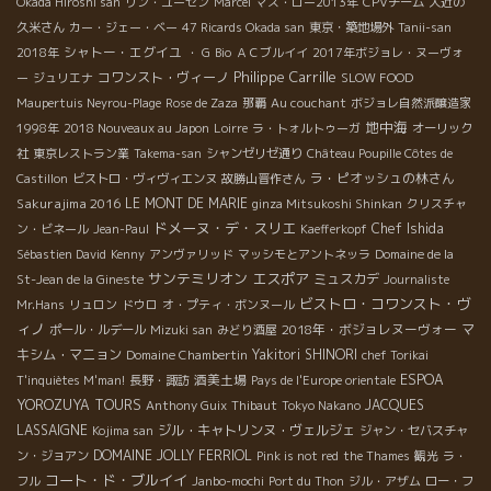
Okada Hiroshi san
リン・ユーセン
Marcel
マス・ロー2013年
CPVチーム
大近の
久米さん
カー・ジェー・ベー
47 Ricards Okada san
東京・築地場外
Tanii-san
シャトー・エグイユ
2018年
・ G
Bio
ＡＣブルイイ
2017年ボジョレ・ヌーヴォ
Philippe Carrille
コワンスト・ヴィーノ
ー
ジュリエナ
SLOW FOOD
Maupertuis Neyrou-Plage
Rose de Zaza
那覇
Au couchant
ボジョレ自然派醸造家
地中海
1998年
2018 Nouveaux au Japon
Loirre
ラ・トォルトゥーガ
オーリック
社
東京レストラン業
Takema-san
シャンゼリゼ通り
Château Poupille Côtes de
ラ・ピオッシュの林さん
Castillon
ビストロ・ヴィヴィエンヌ
故勝山晋作さん
Sakurajima 2016
LE MONT DE MARIE
ginza Mitsukoshi Shinkan
クリスチャ
ドメーヌ・デ・スリエ
Chef Ishida
ン・ビネール
Jean-Paul
Kaefferkopf
Sébastien David
Kenny
アンヴァリッド
マッシモとアントネッラ
Domaine de la
サンテミリオン
エスポア
ミュスカデ
St-Jean de la Gineste
Journaliste
ビストロ・コワンスト・ヴ
Mr.Hans
リュロン
ドウロ
オ・プティ・ボンヌール
ィノ
2018年・ボジョレヌーヴォー
マ
ポール・ルデール
Mizuki san
みどり酒屋
キシム・マニョン
Yakitori SHINORI
Domaine Chambertin
chef Torikai
酒美土場
ESPOA
T'inquiètes M'man!
長野・諏訪
Pays de l'Europe orientale
YOROZUYA TOURS
JACQUES
Anthony Guix
Thibaut
Tokyo Nakano
LASSAIGNE
ジル・キャトリンヌ・ヴェルジェ
Kojima san
ジャン・セバスチャ
DOMAINE JOLLY FERRIOL
ン・ジョアン
Pink is not red
the Thames
観光
ラ・
コート・ド・ブルイイ
フル
Janbo-mochi
Port du Thon
ジル・アザム
ロー・フ