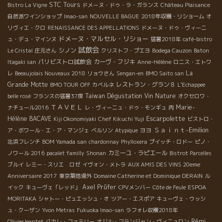
STC Tours
Bistro La Vigne
ドメーヌ・ドゥ・ラ・ガランス
Château Plaisance
自然派ワインショップ
Imao-san
NOUVELLE BAGUE
2018年収穫・リショーム
オ
リヴィエ・クロ
RENAISSANCE DES APPELLATIONS
ドメーヌ・ドゥ・ヴィーニ
ドメーヌ・マルセル・リショー
ュ・デュ・マインヌ
猛暑2018年
café-bistro
試飲会
シノン
Le Cristal
庄元さん
クリストフ・プエヨ
Bodega Cauzon
Baton
パリビストロ試飲会
カーヴ・フジキ
Itagaki san
Anne-Hélène
ロニス・エトワ
La
レ
Beeaujolais Nouveaux 2018
リョウさん
Sengan-en
BMO Saito san
Grande Motte
レストラン・グラン８
BMO TOUR
OFF
カベルネ
L'Echappee
Taiwan Dégustation Vin Nature
belle rosé
フランスの猛暑37度
オクセロワ・
ＴＡＶＥＬ
Marie-
ナチュール2016
レ・ヴィーニュ・ドゥ・モンギュ
肉
Escarpolette
Hélène BACAVE
Kiji Okonomiyaki
Chef Kikuchi Yuji
ビストロ・
Ｓａｉｎｔ-Emilion
ヨヨ
ア・ボワール・エ・ア・マンジェ
ベルリン
Atypique
北浜フレンチ
BOM Yamada san
chardonnay
Phylloxera
プイッチ・ロドー
ピノ・
カミーユ・ラピエール
ノワール 2016
pacalet familly
Shonan
Bistrot Parcelles
ブルイ
レミー・スリエ ロゼ
イヴォン・メトラ
AUX AMIS DES VINS 20eme
Anniversaire 2017
東京築地場外
Domaine Catherine et Dominique DERAIN
ル
Axel Prüfer
イック
キューヴェ「レッド」
CPVメンバー
Côte de Feule
ESPOA
MORITAKA
シャトー・ピュエッシュ・オ
ツアー・エスポア
キューヴェ・ウッシ
ュ・クーザン
Yvon Metras
Fukuoka Imao-san
ラフォレ収穫2018年
Rémi
OlivierJeantet
パカレ・ファミリー
オジル・フランジャン・ヴィニュロン