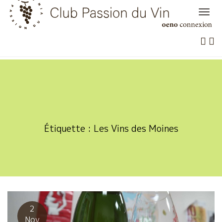
Skip
to
content
Étiquette :
Les Vins des Moines
2
Nov