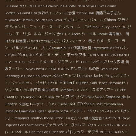
Plussard
メリ・メロ
Jean-Dominique CASSINI
Nara Seiya
Cuvée Camille
後藤アキ子さん
Bordeaux Grand Cru
世界ピノ・ノワール会議
Yoshiki san
グラナ
Chinon
Miyamoto
Damien Coquelet Nouveau
ビストロ・アン・ジュール
ダ
シャンパーニュ・ド・スーザ
リショーム ロゼ
ダ
Moulin Pey Labrie
Izu
ール・エ・リボ、ルネ・ジャン
シードル
赤ワイン
Apéro
Phenix
寿司職人・岡
ドメーヌ・ローラ
田大介
桜満開
バルセロナの佐竹さん
パリレストラン・奏で
ン・バルツ
伊藤與志男
ビストロ・プルプ
Double ZERO
Importateur BMO
パリ
Morgon
ドメーヌ・デュ・ポッシブル
2019年
LA REVUE DU VIN FRANCE
ドメーヌ・ダミアン・ビュロー
レピュブリック広場
質
エマニュエル・ジブロ
販スーパー
モンマルトルの丘
Tokyo Chofu
ESPOA TOURS
Jean-Michel
ペルピニャン
Domaine Jacky Preys
Lasbouygues
Hoshino Resort
オリヴィ
Eric Pfifferling
エ・ジャンテ
サン・ジョゼフ
Wabi Sabi
Japon Hamamatsu
ソントル
エスポアツアー
CPVの竹下君
東京の夜景
Dambach-La-Ville
CUVEE
ラングドック
Domaine de la
CAMILLE 16
Abriou
St Emilion
Prime Senso
lunotte
ITO Yoshio
文芸社
レーザン・ゴロワ
Cuvée Chat
BMO Yamada san
Domaine Lammidia
Higashi guinza SOYA
ビストロ・イタリアンレストラン「グシ
テ」
Emmanuel Houillon
Bonne Peche
ユキさんの50歳の誕生会
GAR'O'VIN
Tokyo
ヴァランタン・ヴァレス
Degustations Séminaires
ブリュノ・シュレール
マス・
パトリック・デプラ
ド・モンペール
Eric
Mas de l'Escarida
RUE DE LA PESTE