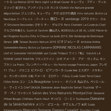
ートル
La Remise 2018
Paris night
Le Bruel
Caviar
キューヴェ・ブディ・ヴィル
エリック
紀子さん
アンディジェンヌ
カンヌ
OSAKA Vin Nature grande
ジュンさん
dégustation
キューヴェ・オゼ
はせがわ酒店
Vins natures
Bistro La
南ローヌ
vendange 2019
Nautique
シークレット・パーティー
グラン・ラル
グ
Ghislaine Descombes
びそう
オー・ザルジラ
Paris Chatelet
La Cuvée du Chat
マルゴの中島さん
Sushi et Sashimi
勝山さん
BODEGUILLA DE AL LADO
Marie-lo
de l'Anglore
Kyushu Oita
A Chacun sa bulle 2016
29e Vendange de Dominique
ビオジョレーヌ
Derain
加賀
Taiwan Buvons Nature 2018
Antoine Aréna
DOMAINE NICOLAS CARMARANS
Sommelière Kenny
Bistro Le Sancerre
chef et Sommelier HASAGAWA san
Cuvée Thibaut
ワイン「和」
Solutré
LA
ドメーヌ・アド・ヴィヌム
FERME SAINT MARTIN
フランスワイン・ロゼ
モン
ブラン
La Prats
フレンチバーベキュー
Ito Yoshio voyage France au Japon
ブレゼ
ビストロ・ビアンカーラ
11
ブルノ・グラニエ
Cuvée Red
エスポア・ナカモト
ル・カンボン2008
小松
ドメーヌ・エロディ・バルム
Cuvée Soleil Terre Coeur
Beaujoloise
丸山さん
Côtes Rotie
ユン・ニル
シャトー・オゾンヌ
ペリエール・
マー
Domaine Jean-Baptiste Senat
レ・ヴィエイユ
Chef OKADA
Tsuchida
ク・ペノ
Salon des Vins Naturels Montpellier
ヴァカンス
Domaine
Domaine
Guillaume
Mikael Bouges
Château Puech-Haut
オリビエ・コーエン
de la Sénèchalière
メゾン・ピエール・オヴェルノワ
米沢
Suido
Domaine Damien Coquelet
Minervois
Edogawabashi
Trouillas
Cuvée