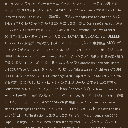
エッフェル塔
ヌ・ラフォレ
長女のマドレーヌちゃん
ピック・サン・ルー
ドメー
Gerard GAUBY
ヌ・デ・サブロネット
アシニャン
Venddange 2018 Christophe
Pacalet
France Canicule 2018
彫刻家の山下さん
Yanaginuma Kenichi san
タパス
Sylvere TRICHARD
夢キチ
PARIS 2019
エルミタージュ
Domaine Ganevat
北原さ
ん
世界ソムリエ協会の会長
ラヴニールの大園さん
Domaine Chaume Arnaud
DOMAINE GERARD SCHUELLER
2018年ボジョレ・ヌーヴォー
レ・ガニヴェ
ドメーヌ・ド・ラ・ボルド
NICOLAS
Antoine Joly
販売プロの西さん
東京銀座
TESTARD
ダンス・アンコール
CHICS
ルージュ・フイユ・ド・ポール・ウジェンヌ
1994年
Nakaminato Shigeru san
メドック・グランヴァン
坂田夫妻
農業家・福岡
ドメーヌ・ムレシップ
ボジョロワーズ
正信氏
Conception Kato san
Bistro
マス・ぺリセール
UN COUP
Tavel Vintage 15
Takezawa san
Aichi ken ATSUMI
ルクレアシオン
CHAT
FOODS
Vendange 2018 Lapierre
夕日のボジョレ
パリのお
ビストロ・シャンブルノワール
ピオッシュの林さん
好み焼き OKOMUSU
フラ
Louforosé
Jean-Francois NIQ
VINI CIRCUS
パッション
Histoire du vin
ール・ルージュ
Les Pénitentes
売り手と造り手
カーブ・オジェ
ボルドー夜景
クロズリー・デ・ムシ
Oenoconnexion
西南部
Soleil Couchant
Huitres et
Nice
blanc
Hermitage
Les Etats-Unis
シャトー・ロックフォール
Cave Papilles
ラングロール
Tentation
カエフェルコフ
Paris Vini Vision
vendange 2018
ブルイイ
Lapalu
La Begou
La Sicile
Domaine Beauthorey
サぺルリ・ポペット