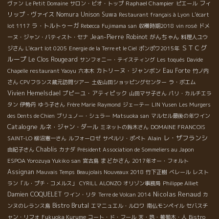
Raphael Champier
フィ
ヴァン
Le Petit Domaine
サロン・ビオ・トップ
ピエール
リップ・ヴァイス
Nomura Unison Suwa
Restaurant français à Lyon
L'écart
ラ・トルトゥーガ
lot 1117
Rebecca
Fujimama san
収穫時期2018
vin rosé
ドメ
Jean-Pierre Robinot
がんちゃん
ーヌ・ジャン・バティスト・セナ
料理人ユウ
ＳＴＣグ
ジさん
L'écart lot 0205
Energie de la Terre et le Ciel
ポンポワ2015年
ループ
Le Clos Rougeard
サンフォニー・テイスティング
Les toqués
Davide
カトリーヌ・ジャンボン
Eau Forte
Chapelle
restaurant Yaoyu
六本木
竹ノ内
さん
CPVフランス蔵元訪問ツアー
土佐山田ショッピングセンター
ラ・ボエム
Vivien Hemelsdael
プピーユ・アティピック
山田マサ子さん
パリ・カルチエラ
タン
伊勢丹
ゆう子さん
Frère Marie
Raymond
ジェーテー
LIN Yusen
Les Murgers
des Dents de Chien
ブリュノー・シュラー
Matsuoka san
マルセル最後の年ワイン
Catalogne
ルネ・ジャン・ダール
ミネットの鈴木さん
DOMAINE FRANCOIS
レ・ザフランシ
Alain
SAINT-LO
柳沼憲一さん
ルフォーロゼ
サぺルリ・ポぺト
Chablis
由紀子さん
カナダ
Président Association de Sommeliers au Japon
まどかさん
ESPOA Yorozuya Yukiko san
宮古島
2017年オー・フォルト
Assignan
Mauvais Temps
Beaujolais Nouveaux 2018
竹下正樹
ベレール
レスト
ラン「ル・プチ・コメルス」
CYRILL ALONZO
オリゾン事務局
Philippe Alliet
Nicolas Renaud
Damien COQUELET
ワイン・リタ
Terre de Volcan 2014
カ
Bistro Brutal
ンヌのレランス島
エマニュエル・ルロワ
南仏モンペイル
セバスチ
ャン・リフォ
Fukuoka Kurume
コート・ド・フール
天・地・葡萄木・人
Bistro