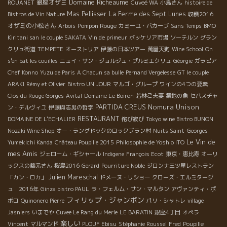
Domaine Richeaume
銀座オザミ
ROUANET
Cuveé WA
小島さん
histoire de
Mas Pellisser
La Ferme des Sept Lunes
Bistros de Vin Nature
収穫2016
オザミの小松さん
Pompon Rouge
Arbois
カミーユ・バカーブ
Sans Temps
BMO
Kiritani san
le couple SAKATA
Vin de primeur
ボッケリア市場
ソーテルン
グラン
クリュ街道
TEMPETE
オーストリア
伊藤の日本ツアー
萬屋天狗
Wine School
On
s'en bat les couilles
ニュイ・サン・ジョルジュ・プルミエクリュ
Géorgie
ガラピア
Chef Konno
Yuzu de Paris
A Chacun sa bulle
Pernand Vergelesse
GT
le couple
ARAKI
Rémy et Olivier
Bistro UN JOUR
マルゴ・グループ
ワインの4つの要素
Clos du Rouge Gorges
Avital
Domaine Le Boiron
若林ご夫妻
築地の魚
セバスチャ
PARTIDA CREUS
Nomura Unison
ン・デルヴィユ
伊藤與志男の哲学
RESTAURANT
DOMAINE DE L'ECHALIER
侘び寂び
Tokyo wine Bistro BUNON
Nozaki Wine Shop
オー・ラングドックのロックブラン村
Nuits Saint-Georges
Le Vin de
Yumekichi Kanda
Château Poupille 2015
Philosophie de Yoshio ITO
mes Amis
ジェローム・ギシャール
Indigene
François Ecot
東京・恵比寿
オーリ
ックスの藤元さん
桜島2016
Gerard
Pourriture Noble
ジロンナ三ツ星レストラン
Julien Mareschal
「カン・ロカ」
ドメーヌ・リショー
クローズ・エルミタージ
ュ 2016年
Ginza bistro PAUL
ラ・フェルム・サン・マルタン
アヴァンティ・ポ
フィリップ・ジャンボン
ポロ
Quinonero Pierre
パリ・シャトレ
village
Jasniers
いまでや
Cuvee Le Rang du Merle
LE BARATIN
銀座4丁目
オペラ
楽しい
Vincent
マルマンド
PLOUF
Ebisu
Stéphanie Roussel
Fred
Poupille