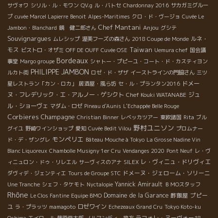
サヴォワ
シリル・ル・モワン
QV.g
ル・バトセ
Chardonnay 2016
サカガミグルー
プ
cuvée Marcel Lapierre
Benoit
Alpes-Maritimes
クロ・ド・ヴージョ
Cuvée Le
Chef Mantani
Anjou
Jambon・Blanchard
鏡 健二郎さん
グシテ
Souvignargues
ルネ・
ムレシップ
渥美フーズの森さん
2018 Coupe de Monde
Taiwan
モス
ビストロ・オザミ
OFF DE OUFF
Cuvée OSE
Uemura chef
国会議
Bordeaux
事堂
Margo groupe
シャトー・プピーユ・コート・ド・カスティヨン
PHILIPPE JAMBON
ルカト街
ロゼ・ド・ザザ
イーストラインの門脇さん
三ツ
ドメー
星レストラン「カン・ロカ」
居酒屋・風ら坊
セ・ル・プランタン2016
ヌ・フレデリック・エ・アルノー・ゲシクト
Chef Kouki WATANABE
ジュ
ル・ショーヴェ
マダム・ロゼ
Pineau d'Aunis
L'Echappée Belle Rouge
Corbieres
Champagne
Christian Binner
レベッカツアー
東欧諸国
Rita
ブル
野村ユニソン
グイユ
野崎ワインショップ
愛知
Cuvée Bedit Vilou
プロムナー
モンペリエ
ド・デ・ザングレ
Bâteau Mouche à Tokyo
La Grosse Nadine Vin
Blanc Liquoreux
Chambolle Musigny 1er Cru
Vendanges 2020
Pont Neuf
レ・ヴ
レ・ヴィニュ・ドリヴィエ
ィニュロン・ドゥ・リレエル
サーヴィスのアナ
SILEX
ドメーヌ・ジェローム・ソリーニ
ダヴィデ・ジェンティエ
Tours de Groupe STC
Yannick Amirault
Une Tranche
シェフ・タケモト
Nyctalopie
ＢＭОスタッフ
Rhône
Domaine de la Garance
酢飯屋
プピー
Le Clos Fantine
Equipe BMO
ユ
ロゼワイン
ラ・プラッツ
mamagoto
Echezeaux Grand Cru
Tokyo Koto-ku
ラフォレ・ヌーヴォー18
Oshima
エイロール
藤原俊太郎
ノルマンディー地方