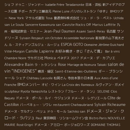
シェフ
ドゥニ・ジャンドー
Isabelle Frère
Teradanonke
日本・浜松
新アイデアのブ
ース位置
チボー
カプリエ醸造元
Pleine Lune
パリのレストラン「ゆず」
BMOツア
New York
ー
マサル式選別
Tosa
豊通食料株式会社
リュ・ド・ラ・ペスト
Uchida
san
Le Soula
Sancerre Kawamura san
Caviste Rocks Off
Marius Laffitte
九
Jean-Paul Daumen
サン
州・福岡試飲会・セミナー
Asami
Saint-Peray
名古屋
ドリーヌ
Syivain Respaut
vin Octobre
Assemblée Nationale
彫刻家の山下亮太さ
ESPOA GOTO
ん
ル・スティアンゴルジュ・ルージュ
Domaine Jérôme Guichard
Camille Lapierre
お好み焼き・きじ「さんて寛」
Villié-Morgon
Bar à vins
Monica
Chambre Noire
サカガミ社
ぺネデス
2017
ドメーヌ・デ・カプリエ
salon de
Alexandre Bain
Rose
ラ・トランシェ
Mariage de Nomura Takaki
vin ''INDIGENES''
ギー・ブランシ
横浜・緑区
Saint-Etienne-des-Oullières
ャール
シェナ
Château Lassolle
松岡さん
寺田本家の日本酒
Aux Amis d’une
BMOメンバー
Franche
オビ・ワイン
La Croix des Rameaux
ルヴィアン・ガメイ
sculpteur Ryota Yamashita
レストラン「フルー・ド・タン」
SELENE
Clos
Côte de
Baquey
ドメーヌ・ポール・ルイ・ウジェンヌ
ドメーヌ・レグリエール
Castillon
Sylvain Richeaume
バーベキュー・ソワレ
restaurent Chateaubriand
ドメーヌ・ジャン・ク
ドメーヌ・サルナン・ベリュ
ドゥ・モール
Sachiko san
ロード・ラパリュ
Paul
東京神田・リショームワイン会
Bistro Paris NOUVELLE
MAIRIE
Rosé Grigri
ドメーヌ・アミロー
ボージョロワーズ
DOMAINE THOMAS