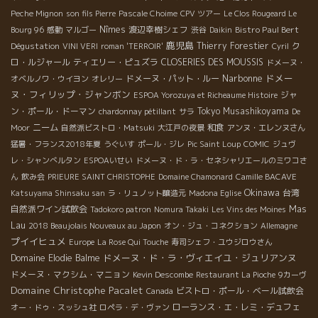
Peche Mignon
son fils Pierre
Pascale Choime
CPV ツアー
Le Clos Rougeard Le
Nîmes
渡辺幸樹シェフ
Bistro Paul Bert
Bourg 96
感動
マルゴー
渋谷
Daikin
鹿児島
Dégustation
Thierry Forestier
ク
VINI VERI
roman 'TERROIR'
Cyril
ロ・ルジャール
ティエリー・ピュズラ
CLOSERIES DES MOUSSIS
ドメーヌ・
Narbonne
ドメー
ドメーヌ・パット・ルー
オベルノワ・ウイヨン
オレリー
ヌ・フィリップ・ジャンボン
ジャ
ESPOA Yorozuya et Richeaume Histoire
ン・ポール・ドーマン
Tokyo Musashikoyama
chardonnay pétillant
サラ
De
ニーム
和食
Moor
自然派ビストロ・Matsuki
大江戸の夜景
アンヌ・エレンヌさん
猛暑・フランス2018年夏
うぐいす
ポール・ジレ
Pic Saint Loup
COMIC
ジュヴ
レ・シャンべルタン
ESPOAいせい
ドメーヌ・ド・ラ・セネシャリエールのミワコさ
ん
飲み会
PRIEURE SAINT CHRISTOPHE
Domaine Chamonard
Camille BACAVE
Okinawa
台湾
Katsuyama Shinsaku san
ラ・リュノット醸造元
Madona Eglise
自然派ワイン試飲会
Mas
Tadokoro patron
Nomura Takaki
Les Vins des Moines
Lau
2018 Beaujolais Nouveaux au Japon
オン・ジュ・コネクション
Allemagne
プイイヒュメ
Europe
La Rose Qui Touche
寿司シェフ・ユウジロウさん
ドメーヌ・ド・ラ・ヴィエイユ・ジュリアンヌ
Domaine Elodie Balme
ドメーヌ・マクシム・マニョン
Kevin Descombe
Restaurant La Pioche
9カーヴ
Domaine Christophe Pacalet
ビストロ・ポール・ベール試飲会
Canada
ローランス・エ・レミ・デュフェ
オー・ドゥ・スッシュ社
ロペラ・デ・ヴァン