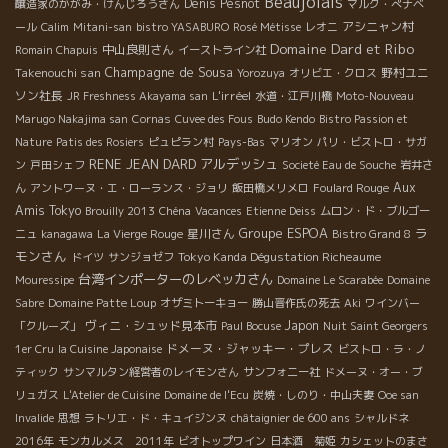
Beaujolais
Denis Pesnot
醸造家のかがみ・けんじろうさん
マルク・ぺナベ
アシニャン村
ール
Calim
Mitani-san
bistro YASABURO
Rosé Métisse
レオニ
Domaine Dard et Ribo
中山良則さん
Romain Chapuis
イーストライン社
Champagne de Sousa
Takenouchi san
野村ユニ
Yorozuya
オリビエ・クロス
ソン社長
L'irréel
JR Freshness Akayama san
水道・江戸川橋
Moto-Nouveau
Marugo Nakajima san
Cornas
Cuvee des Fous
Budo Kendo
Bistro Passion et
Nature
Patis des Rosiers
ピュピラン村
Pays-Bas
マリオン
パリ・ビストロ・サガ
RENE JEAN DARD
アルデッシュ
ン
戸田シェフ
Societé Eau de Souche
岩井さ
Aux
ん
アントワーヌ・エ・ローランス・ジョリ
飯田橋メリメロ
Foulard Rouge
Amis Tokyo
Brouilly 2013
Chéna
Vacances
Etienne Deiss
ムロン・ド・ブルゴー
Groupe ESPOA
ラ
星川さん
ニュ
kanagawa
La Vierge Rouge
Bistro Grand 8
モンさん
Tokyo Kanda Dégustation Richeaume
ドイツ
サンジョゼフ
台湾インポーターのレベッカさん
Mouressipe
Domaine Le Scarabée
Domaine
Sabre
Domaine Patte Loup
オザミトーキョー
勝山晋作氏の死去
Aki
ワインバー
ヴィニ・シュッド見本市
Japon
「クルーズ」
Paul Bocuse
Nuit Saint Georgers
ドメーヌ・ジャッキー・プレス
1er Cru
la Cuisine Japonaise
ビストロ・ラ・ノ
ティック
サンマルタン経営者のレイモンさん
サンフォニー社
ドメーヌ・オー・ブ
リュガス
L'Atelier de Cuisine
Domaine de l'Ecu
炭焼・しのり・中山夫妻
Ooe san
Invalide
思想
ラトリエ・ド・キュイジンヌ
châtaignier de 600 ans
シャルドネ
2016年
モンカルメス 2011年
ビオトップワイン
日本酒 菊姫
カシェットのまさ