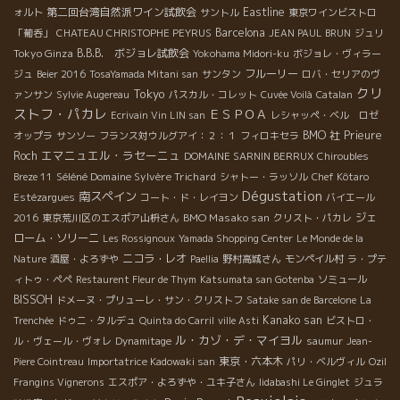
第二回台湾自然派ワイン試飲会
Eastline
ォルト
サントル
東京ワインビストロ
Barcelona
「葡呑」
CHATEAU CHRISTOPHE PEYRUS
JEAN PAUL BRUN
ジュリ
Tokyo Ginza
B.B.B. ボジョレ試飲会
Yokohama Midori-ku
ボジョレ・ヴィラー
フルーリー
ジュ
Beier 2016
TosaYamada Mitani san
サンタン
ロバ・セリアのヴ
クリ
Tokyo
ァンサン
Sylvie Augereau
パスカル・コレット
Cuvée Voilà
Catalan
ストフ・パカレ
ＥＳＰＯＡ
Ecrivain Vin LIN san
レシャッペ・ベル ロゼ
BMO 社
Prieure
オップラ
サンソー
フランス対ウルグアイ：２：１
フィロキセラ
エマニュエル・ラセーニュ
Roch
DOMAINE SARNIN BERRUX
Chiroubles
Séléné Domaine Sylvère Trichard
Breze 11
シャトー・ラッソル
Chef Kôtaro
Dégustation
南スペイン
Estézargues
コート・ド・レイヨン
バイエール
BMO Masako san
ジェ
2016
東京荒川区のエスポア山枡さん
クリスト・パカレ
ローム・ソリーニ
Les Rossignoux
Yamada Shopping Center
Le Monde de la
ニコラ・レオ
Nature
酒屋・よろずや
Paellia
野村高城さん
モンペイル村
ラ・プテ
ィトゥ・ペペ
Restaurent Fleur de Thym
Katsumata san Gotenba
ソミュール
BISSOH
ドメーヌ・プリューレ・サン・クリストフ
Satake san de Barcelone
La
Kanako san
Trenchée
ドゥニ・タルデュ
Quinta do Carril
ville Asti
ビストロ・
ル・カゾ・デ・マイヨル
ル・ヴェール・ヴォレ
Dynamitage
saumur
Jean-
東京・六本木
Piere Cointreau
Importatrice Kadowaki san
パリ・ベルヴィル
Ozil
Frangins Vignerons
エスポア・よろずや・ユキ子さん
Iidabashi Le Ginglet
ジュラ