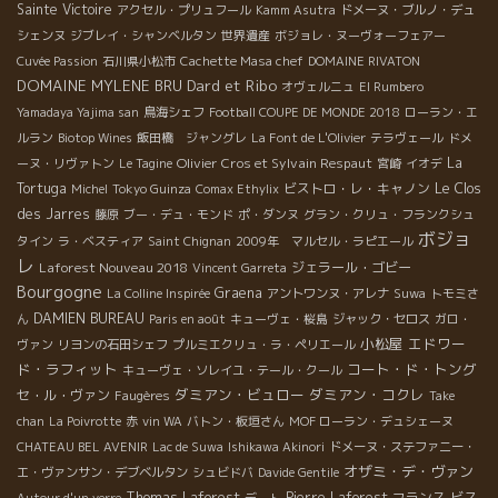
Sainte Victoire
アクセル・プリュフール
Kamm Asutra
ドメーヌ・ブルノ・デュ
シェンヌ
ジブレイ・シャンベルタン
世界遺産
ボジョレ・ヌーヴォーフェアー
Cuvée Passion
石川県小松市
Cachette Masa chef
DOMAINE RIVATON
DOMAINE MYLENE BRU
Dard et Ribo
オヴェルニュ
El Rumbero
Yamadaya Yajima san
鳥海シェフ
Football COUPE DE MONDE 2018
ローラン・エ
ルラン
Biotop Wines
飯田橋 ジャングレ
La Font de L'Olivier
テラヴェール
ドメ
Olivier Cros et Sylvain Respaut
La
ーヌ・リヴァトン
Le Tagine
宮崎
イオデ
Tortuga
ビストロ・レ・キャノン
Le Clos
Michel
Tokyo Guinza
Comax Ethylix
des Jarres
藤原
ブー・デュ・モンド
ポ・ダンヌ
グラン・クリュ・フランクシュ
ボジョ
タイン
ラ・ベスティア
Saint Chignan
2009年 マルセル・ラピエール
レ
Laforest Nouveau 2018
ジェラール・ゴビー
Vincent Garreta
Bourgogne
Graena
La Colline Inspirée
アントワンヌ・アレナ
Suwa
トモミさ
DAMIEN BUREAU
ん
Paris en août
キューヴェ・桜島
ジャック・セロス
ガロ・
小松屋
エドワー
ヴァン
リヨンの石田シェフ
プルミエクリュ・ラ・ペリエール
ド・ラフィット
コート・ド・トング
キューヴェ・ソレイユ・テール・クール
ダミアン・ビュロー
ダミアン・コクレ
セ・ル・ヴァン
Faugères
Take
chan
La Poivrotte
赤
vin WA
バトン・板垣さん
MOF ローラン・デュシェーヌ
CHATEAU BEL AVENIR
Lac de Suwa
Ishikawa Akinori
ドメーヌ・ステファニー・
オザミ・デ・ヴァン
エ・ヴァンサン・デブベルタン
シュビドバ
Davide Gentile
Thomas Laforest
Pierre Laforest
フランス
ビス
Autour d'un verre
デート