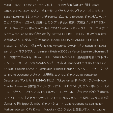
Vin Nature BIM
MAREE BASSE
Le Vin en Tête
ブルゴーニュの門
France
シルヴァン・オエッシュ
Canicule 37℃
OGM
メゾン・ピエール・オヴェルノ
Saké KIKUHIME
オレリアン・プチ
Fabrice
ビム
Nuit Bordeaux
ジャンピエール・
ロビノ
プティ・ピエール
炭焼・しのり
アキ子さん
東京・文京区
AU P'TIT BON-
グループ・エスポア
HEUR
フー・デュ・ボージョ
ブルイイ2013
Le Garde Robe
Côte de Py
Ginza 4 cho-me
Gaillac
Bistro LE CERCLE ROUGE
ガヌヴァ醸造元
カタルーニャ
渋谷康弘さん
canicule 2018
DOMAINE ANDRE ET MIREILLE
TISSOT
レ・グラン・ヴェール
Bois de Vincennes
ホテル・ボマ
Kouchi Ishikawa
san
ポルト
マクシマス
un dernier millésime 2009 de Marcel Lapierre
Libourne
パ
Beaujolais Nouveau
リ・夕焼けのセーヌ河
LIN san
勝山晋作死去
ビストロ・
バニュルス
アン・ク
ドメーヌ・シャンベルタン
Jeanne d'Arc et Roi Charles VII
SABORI le couple KAMATA
Dominique Belluard
Morgon 1997
クロ・ドゥ・ヴージ
Bruno Duchene
ョ
ウグイス・紺野真シェフ
サンジャン
2018 Vendange
THOMAS PICOT
Descombes
アメリカ
Tokyo Kanda
ドメーヌ・ラゲール
Iode
La Pioche
ドメ
Charles Aznavour
試飲会フィリップ・パカレ
リリアン・ボッシュ
ーヌ・ジョリ・フェリオル
ESPOAナカモト
セ・ル・プランタン2017
磯次郎
ヴィリエ・モルゴン
ビュイソナント
レイモン
カルフォルニア
桐谷さん
東京恵比寿
Domaine Philippe Delmée
ジャン・クロード
Cuiisne Japonaise
Sommelier
montagne
Matsumoto san
CPV Kikuchi Madoka
へニングさん
世を動かす人