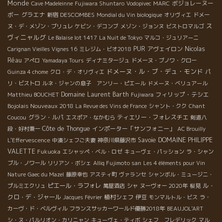
Monde
ボジョレーヌー
Cave Madeleinne
Fujiwara Shuntaro
Vodopivec
MARC
ボー
グラエナ
DESCOMBES
新宿
Mondial du Vin biologique
オリヴィエ
ドメー
ス
ヌ・デ・メゾン・ブリュレ
ケビン・デコンブ
メゾン・ジョンヌ
ビストロマルゴ
ヴィニャルグ
Le Balaise lot 1417
La Nuit de Tokyo
マルコ・ジュリアーニ
PUR
アヴェイロン
Nicolas
Carignan Vieilles Vignes 16
ミレジム・ビオ2018
Réau
アぺロ
Yamadaya Tours
ディナミタージュ
ドメーヌ・ブノワ・クロー
ドメーヌ・ル・ブ・デュ・モンド
Guinza 4 chome
クロ・デ・オリヴィエ
パ
リ・ビストロ
ルネ・ジャンの息子 アンリー・ピエール
ドメーヌ・ベリュアール
Domaine Laurent Barth
フィリップ・テシエ
Matthieu BOUCHET
Fujiwara
Bojolais Nouveaux 2018
La Revue des Vins de France
シャント・クク
Chant
グラン・ルパ
ティエリー・フォレスチエ
Coucou
エスポア・なかむら
剣道八
Côte de Thongue
インポーター「サンフォニー」
段・好村兼一
AC Brouilly
Savoie
DOMAINE PHILIPPE
L'Effervescence
中湊シェフご夫妻
神奈川県藤沢市
VALETTE
Fukuoka
エシャッペ・ベル・ロゼ
キューヴェ・パッション
ラ・シャン
ブル・ノワール
リリアン・ボシェ
Alliq Fujimoto san
Les 4 éléments pour Vin
Nature
Gaec du Mazel
藤原幸也
アスティ町
ヴァランセ
シャンボル・ミュージニ・
ピエール・ラフォレ
ル・
プルミエクリュ
萬屋酒店
シャ
ヌーヴォー 2020年
桜見
クロ・デ・ジャール
植村シェフ
Jacques Février
伊豆
モンマルトル・ビス
ラ・
カーヴ・ド・ベルヴィル
フランスサッカーワールド優勝2018年
BEAUJOL'ART
シ・ヌ・パルリオン・カリニャン
キューヴェ・ティボ
シェフ フレデリック
マル