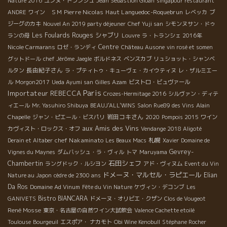
Nature 2016
ユンヌ・トランシュ
Jean Sébastion Gioan
singapour restaurant
Pierre Nicolas
Haut Languedoc-Roquebrun
ANDRE
ワイン ＳＭ
レベッカ
ブ
ジーグのカキ
Nouvel An 2019 party déjeuner
Chef Yuji san
シモンヌサン・ドゥ
Les Foulards Rouges
シャブリ
ランの母
Louvre
ラ・トランシェ 2016年
Centre
Nicole Carmarans
ロゼ・ランディ
Château Ausone
vin rosé et somen
グットドール
chef Jérôme Jaegle
ボルドネス
ベンスカブ
リュショット・シャンベ
長由紀子さん
ルタン
ラ・プティトゥ・キューヴェ・カイウティヌ
レ・ザルミエー
ル
Morgon2017
Ueda Ayumi san
Gilles Azam
ビストロ・ビュヴァール
Paris
Importateur REBECCA
Crozes-Hermitage 2016
シルヴァン・ディテ
ィエール
Mr. Yasuhiro Shibuya
BEAUJ'ALL'WINS
Salon Rue89 des Vins
Alain
岩田コキさん
Chapelle
ジャン・ピエール・ビスパリ
2020
Pompois 2015
ワイン
aux Amis des Vins
カヴィスト・ロックス・オフ
Vendange 2018 Aligoté
chef Nakaminato
札幌
Derain et Altaber
Les Beaux Macs
Xavier
Domaine de
Gevrey-
Vignes du Maynes
ダムバッシュ・ラ・ヴィル
トマ
Maruyama
石田シェフ
Chambertin
ラングドック・ルシヨン
アド・ヴィヌム
Event du Vin
ドメーヌ・マルセル・ラピエール
Elian
Nature au Japon
cèdre de 2300 ans
Da Ros
Domaine Ad Vinum
Fête du Vin Nature
ケヴィン・デコンブ
Les
Bistro BIANCARA
GANIVETS
ドメーヌ・オリビエ・クザン
Clos de Vougeot
René Mosse
東京・名古屋の自然ワイン大試飲会
Valence Cachette etoilé
Toulouse
Bourgeuil
エスポア・ ナカモト
Obi Wine Kenobull
Stéphane Rocher