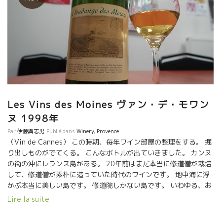
Les Vins des Moines ヴァン・デ・モワン
ヌ 1998年
Par
伊藤與志男
Publié dans
Winery
,
Provence
（Vin de Cannes） この時期、毎年ワイン部屋の整理をする。 掘
り出しものがでてくる。 こんなボトルが出ていきました。 カンヌ
の街の沖にレランス島がある。 20年前はまだ本当に修道僧が栽培
して、修道僧が素朴に造っていた時代のワインです。 地中海に浮
かぶ本当に美しい島です。 修道院しかない島です。 いわゆる、お
神酒です。 残念ながら幻のワインです。 （今は全く違うスタイル
Lire la suite
のワインになってしまいました。） あの美しい景色がうかんでく
る。 ワイン醸造担当していたFrère Marie マリー修道僧の澄ん