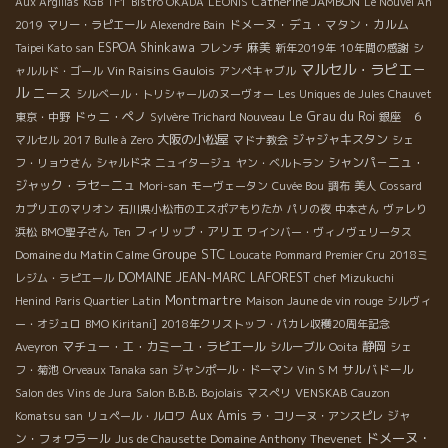
Catherine JAMBON
Aux Argillas
KGB
TF1
Bistro OKADA
LEONIS
Le Nouvel An
ドメーヌ・デュ・マタン・カルム
2019
マリー・ラピエール
Alexendre Bain
ESPOA Shinkawa
麻美
Taipei Kato san
フレンチ
新年2019年
10年間の感謝
シ
マルセル・ラピエ－
Vin Raisins Gaulois
ャルルド・ゴール
アンペキャブル
ル
ニース
シルベール・トリシャールのヌーヴォー
Les Uniques de Jules Chauvet
ドゥニ・ペノ
Le Grau du Roi
東京・中野
Sylvère Trichard Nouveau
銀座 ６
大阪の小松屋
ジャジャキスタン
マルセル
2017 Bulle à Zero
マドナ教会
シェ
シャンパ－ニュ・
フ・リョウさん
シャルドネ
ニュイタージュ
ヤン・ベルトラン
ジャック・ラセ－ニュ
Mori-san
モーヴェータン
Cuvée Bou
調布
美人
Cossard
カプリエのマリオン
石川県小松市のエスポアもりたか
パリの夜
中本さん
ヴァレり
フィリップ・アリエ
浜松
BMO聖子さん
Ten
ワインバー・ヴィノヴェリータス
Groupe STC
Domaine du Matin Calme
Loucate
Pommard Premier Cru
2018ミ
DOMAINE JEAN-MARC LAFOREST
レジム・ラピエール
chef Mizukuchi
Montmartre
Henind
Paris Quartier Latin
Maison Jaune de vin rouge
シルヴィ
ー・オジュロ
BMO Kiritani]
2018年クリストッフ・パカレ収穫20周年記念
マチュー・エ・カミーユ・ラピエール
静岡
Aveyron
シルーブル
Ooita
シェ
サルバドール
フ・菊池
Orveaux Tanaka san
ジャンポール・ドーマン
Vin S M
Salon des Vins de Jura
Salon B.B.B. Bojolais
マスぺリ
VENSKAB
Cauzon
Aux Amis
ジャ
Komatsu san
リュペール・ルロワ
ラ・コリーヌ・アンスピレ
ドメーヌ・
ン・フォワラール
Domaine Anthony Thevenet
Jus de Chausette