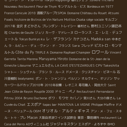
Nouveau
Restaurent Fleur de Thym
モンマルトル・ビス
Bordeaux en 1977
France Canicule 2018
酒販グループESPOA
Domaine Château du Rouet
Atsumi
Foods
histoire de Bistros de Vin Nature
Mottox Osaka siège sociale
モルゴン
まどかさん
野村ユニソン諏訪本
2017年
金沢
ブレンダン・トレイシー
植村さん
社
ローランス・エ・レミ・デュフ
Charles de Gaulle
ジュリ
カーヴ・マドレーヌ
レ・ザフランシ
ェートル
カナコさん
Madoka san
Tokyo Bunkyo ku
中本さ
Sara
ビストロ・モンマ
ん
ラ・ルビュー・デュ・ヴァン・ド・フランス
フレッド
ロワール
Côte du Py
ルトル
TRIPLE A
Domaine Raphael Champier
Vincent
Maruyama Hiroto
Garreta
Tanta Marena
Domaine de la St-Jean de la
CPV Takeshita
Gineste
Libourne
マニュエルさん
LA CAVE D’ESTEZARGUES
シャトー・シュヴァル・ブラン
ラ・ルース
ドメーヌ・クリスチャン・ビネール
石
川亜樹則
biodynamic
ポン・ト・シャンジュ
ベルリン
オルヴォー、オリゾン
サッ
カーワールドカップ2018年
2018年収穫・レオニス
寿司職人・岡田大介
Saint
ドゥニ・ペノ
Jean
Côte de Rayon
Poupille 2008
Restautrant Fernandaise
Bruno Duchene
ボワ・モワセ
Pitrou 2004
カバノン
宮川さん
大分の俊さん
La
エスポア
LA VIGNE
Philippe Maffre
Cuvée du Chat
tapas bar
MANTOVA
ドメ
オリオル・アルティギャス
ーヌ・ベリュアール
OGM
アン・メ・フェ・スキ
Macon
ル・トゥ・プレ
大阪自然派ワイン大試飲会
東京・築地場外
restaurent La
ジャジャキスタン
BMO
Casa del Perro
ADヴィニュム社
エスポア・よろずや