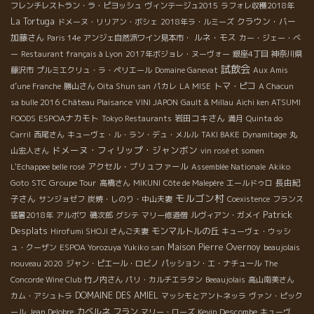
フレンチレストラン・ラ・ピヨッシュ
ヴィンテージュ2015
ラフォレ収穫2018年
La Tortuga
クラウン・バー
ドメーヌ・リリアン・ボシェ
2018年ラ・ルミーズ
加藤さん
ルネ・モス
Paris 14e
アンジェ自然派ワイン見本市・
カー・ジェー・ベ
ー
Restaurant français à Lyon
2017年ボジョレ・ヌーヴォー
銀座4丁目
神奈川県
試飲会
藤沢市
プルミエクリュ・ラ・ペリエール
Domaine Ganevat
Aux Amis
トマ・ピコ
d’une Franche
勝山さん
Oita Shun san
パカレ
LA MISE
A Chacun
sa bulle 2016
Château Plaisance
VINI JAPON
Gault & Millau
Aichi ken ATSUMI
ESPOAナカモト
岩田コキさん
FOODS
Tokyo Restaurants
満月
Quinta do
Carril
西尾さん
キューヴェ・ル・ラン・デュ・メルル
TAKI BAKE
Dynamitage
丸
ドメーヌ・フィリップ・ジャンボン
山宏人さん
vin rosé et somen
アクセル・プリュファール
L'Echappee belle rosé
Assemblée Nationale
Akiko
STC Groupe Tour
長由紀
Goto
高橋さん
MIKUNI
Côte de Malepère
エールドゥロ
モルゴン村
子さん
サンジョゼフ
炭焼・しのり・中山夫妻
Coexistence
フランス
Patrick
猛暑2018年
アルボワ
磯次郎
グシテ
マリー修道僧
ルヴィアン・ガメイ
Desplats
モンマルトルの丘
Hirofumi SHOJI さんご夫妻
キューヴェ・ウッシ
Maison Pierre Overnoy
ュ・クーザン
ESPOA Yorozuya Yukiko san
beaujolais
nouveau 2020
ジャン・ピエール・ロビノ
パッション・エ・ナチュール
The
Concorde Wine Club
竹ノ内さん
パリ・カルチエラタン
Beeaujolais
高山南美さん
DOMAINE DES AMIEL
カム・アシュトラ
マッシモとアントネッラ
ヴァン・ピック
カベルネ フラン
ール
Jean Delobre
マリー・ローズ
Kevin Descombe
キューヴ