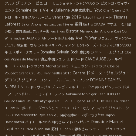
ダミアン・ビュロー
アルノ
リュショット・シャンベルタン
ビストロ・ヴィヴィ
Domaine de la Vieille Julienne
東京武蔵小山
Yoyo
エンヌ
Chef Gwen
ビス
vendange 2019
Thomas
トロ・ル・セルクル・ルージュ
Tokyo Hiroo
デート
Laforest
福岡
Salon Anonymes
Jacques Février
Bistro OKADA
ヤオユー
石川県
Bistrot
小松市
世界遺産旧ボルドー街
Pas à Pas
Marie-lo de l'Anglore
Rosé Obi
Axel Prϋfer
Wine
made in JAJAKISTAN
ノートルダム寺院
タヴェル・ヴァンター
ジュ15
柳沼憲一さん
シャルドネ・ペティアン
モンドゥーズ・トラディション2003
Domaine Sylvain Bock
シャトー・エグイユ
年
エスポア・ナカモト
恵比寿
Clos
CAVE AUGE
渡辺幸樹シェフ
ル・ルペー
des Vignes du Maynes
エドワード
ル・ド・カルトゥッシュ
ドミニック・ドゥラン
Michel Grisard
Clos de
ドメーヌ・ジョルジュ・
Centre
Vougeot Grand Cru
Pouilly-Vinzelles 2013
デコンブ
ダミアン・コクレー
DOMAINE DAMIEN
ブルゴーニュ・ブラン
BUREAU
クロ・ド・ヴージョ
ブラーヴ・マルゴ
モルゴン1997年ビンテージ
ドメ
ーヌ・アンドレ・エ・ミレイユ・ティソ
Nakaminato Shigeru san
BUDO 11
Paul Louis Eugene
Gaillac
Camel
Poupille Atypique
AU P'TIT BON-HEUR
roman
'TERROIR'
ボルドー・グランクリュ
アンヌ・パイエさん
マルマンド
ジュスト・シ
Clos Massotte
Ryo-san
エル
石川県小松市のエスポアもりたか
Japon
Domaine Marcel
Hamamatsu
バイエール2016
川村さん
マドモワゼルＭ
Lapierre
GINZA 6
Tan san
野村ユニソンの藤木さん
シャトー・ピュエッシュ・
Tokyo Roppongi
植村シェフ
オ
コート・ド・マルペール
Sylvère Trichard