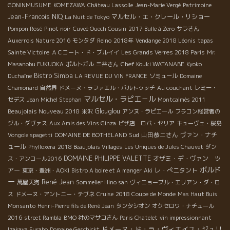
GONINMUSUME
KOMEZAWA
Château Lassolle
Jean-Marie Vergé
Patrimoine
Jean-Francois NIQ
マルセル・エ・クレール・リショー
La Nuit de Tokyo
Pompon Rosé
Pinot noir
Cuveé Ouech Cousin
2017 Bulle à Zero
サラさん
Auxerrois Nature 2016
モンタダ
Reino
2018年
Vendange 2018 Léonis
tapas
Sainte Victoire
ＡＣコート・ド・ブルイイ
Les Grands Verres 2018 Paris
Mr.
Chef Kouki WATANABE
Masanobu FUKUOKA
ポルトガル
三谷さん
Kyoko
Bistro Simba
Duchaîne
LA REVUE DU VIN FRANCE
ソミュール
Domaine
Chamonard
自然界
ドメーヌ・ラファエル・バルトゥッチ
Au couchant
レミー・
マルセル・ラピエ－ル
セデス
Jean Michel Stephan
Montcalmès 2011
Beaujolais Nouveau 2018
Glouglou
米沢
アンヌ・ラピエール
フラコン経営者の
ジル・ダヴァス
Aux Amis des Vins Ginza
ピザ店 ロバ・セリア
キューヴェ・桜島
Sud
山田恭二さん
ヴァン・ナチ
Vongole spagetti
DOMAINE DE BOTHELAND
ュール
Phylloxera
2018 Beaujolais Villages
Les Uniques de Jules Chauvet
ダン
DOMAINE PHILIPPE VALETTE
オザミ・デ・ヴァン ツ
ス・アンコール2016
ボルド
アー
レ・ぺニタント
東京・豊洲・AOKI
Bistro A boire et A manger
Aki
ー
René Jean
萬屋天狗
Sommelier Hino san
ヴィニョーブル・エリアン・ダ・ロ
ス
ドメーヌ・アント二ー・テヴネ
Cruise
2018 Coupe de Monde
Mas Haut Buis
Monsanto
Henri-Pierre fils de René Jean
タンタシオン
オクセロワ・ナチュール
2016
street Rambla
BMO 社のマサコさん
Paris Chatelet
vin impressionnant
ドメーヌ・ド・ラ・ヴィエイユ・ジュリ
Izakaya Furabo
Domaine Geschickt