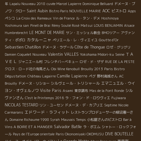
年
Lapalu Nouveau 2018
cuvée Marcel Lapierre
Dominique Belluard
ドメーヌ・ブ
Saint Aubin
AOC
ビストロ
ノワ・クロー
Bistro Paris NOUVELLE MAIRIE
Apps
ペシコ
La Croix des Rameaux
Vin de France
ル・タン・デメ
Hoshinoya
Yoshimura san
Pinell de Brai
Rémy Soulié Rosé
Matsui
LOUIS BENJAMIN
Alsace
LE MONT DE MARIE
Humbrebrecht
サン・ミッシェル教会
BMOツアー
アヴァン
カタルーニャ
ティ・ポポロ
ペリエール・レ・ヴィエイユ
Goutte d’Or
Sebastien Chatillon
Côte de Thongue
ドメーヌ・ラゲール
ロゼ・グリグリ
Valentin VALLES
ＴＡ
Seine
Damien Coquelet Nouveau
Yokohama Midori-ku
ＶＥＬ
ジャニエール村
フレンチバーベキュー
ロゼ・ド・ザザ
RUE DE LA PESTE
クロス・ロード社の有馬さん
Obi Wine Kenobull
Brouilly 2013
Paris Bistro
Camille Lapierre
Dégustation
Château Lagairre
ペグ
野村高城さん
AC
シルヴェール・トリシャール
エマニュエル・ウイ
Brouilly
ドメーヌ・リショー
ヨン・オヴェルノワ
Visite Paris
シル
Asami
東京調布
Mas de la Font Ronde
ヴァンさん
C'est le Printemps 2016
ラ・フォン・ド・ロりヴィエ
Fujiwara
NICOLAS TESTARD
リン・ユーセン
ドメーヌ・デ・カプリエ
Septime
Nicole
エドワード・ラフィット
Carmarans
レストランプロデューサーの柳沼憲一さ
ん
Domaine Richaume 1998 Syrah
Mauvais Temps
小松屋さんのビストロ
Bar à
Salvador Batlle
Vins A BOIRE ET A MANGER
ラ・ボエム
シャトー・ロックフォ
DIVE BOUTELLE
ール
Pays de l'Europe orientale
Paris Okonomiyaki OKOMUSU