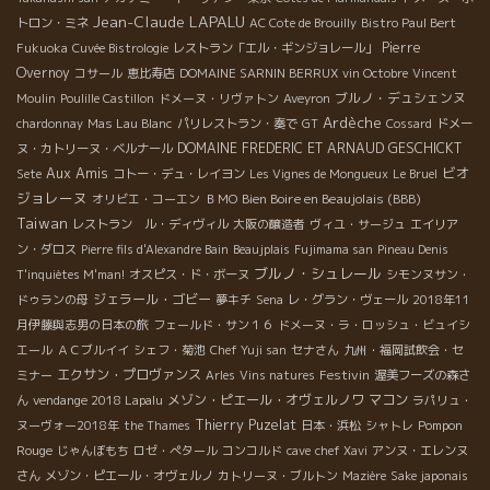
Jean-Claude LAPALU
トロン・ミネ
AC Cote de Brouilly
Bistro Paul Bert
Pierre
Fukuoka
Cuvée Bistrologie
レストラン「エル・ギンジョレール」
Overnoy
コサール
恵比寿店
DOMAINE SARNIN BERRUX
vin Octobre
Vincent
ブルノ・デュシェンヌ
Moulin
Poulille Castillon
ドメーヌ・リヴァトン
Aveyron
Ardèche
chardonnay
Mas Lau Blanc
パリレストラン・奏で
GT
Cossard
ドメー
DOMAINE FREDERIC ET ARNAUD GESCHICKT
ヌ・カトリーヌ・ベルナール
Aux Amis
ビオ
Sete
コトー・デュ・レイヨン
Les Vignes de Mongueux
Le Bruel
ジョレーヌ
Bien Boire en Beaujolais (BBB)
オリビエ・コーエン
ＢＭО
Taiwan
レストラン ル・ディヴィル
大阪の醸造者
ヴィユ・サージュ
エイリア
ン・ダロス
Pierre fils d'Alexandre Bain
Beaujplais
Fujimama san
Pineau Denis
ブルノ・シュレール
T'inquiètes M'man!
オスピス・ド・ボーヌ
シモンヌサン・
ジェラール・ゴビー
ドゥランの母
夢キチ
Sena
レ・グラン・ヴェール
2018年11
月伊藤與志男の日本の旅
フェールド・サン１６
ドメーヌ・ラ・ロッシュ・ビュイシ
エール
ＡＣブルイイ
シェフ・菊池
Chef Yuji san
セナさん
九州・福岡試飲会・セ
エクサン・プロヴァンス
Festivin
ミナー
Arles
Vins natures
渥美フーズの森さ
メゾン・ピエール・オヴェルノワ
マコン
ん
vendange 2018 Lapalu
ラパリュ・
Thierry Puzelat
Pompon
ヌーヴォー2018年
the Thames
日本・浜松
シャトレ
Rouge
じゃんぼもち
ロゼ・ぺタール
コンコルド
cave
chef Xavi
アンヌ・エレンヌ
さん
メゾン・ピエール・オヴェルノ
カトリーヌ・ブルトン
Mazière
Sake japonais