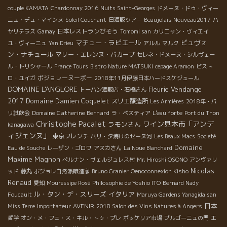
couple KAMATA
Chardonnay 2016
Nuits Saint-Georges
ドメーヌ・ドゥ・ヴィー
ニュ・デュ・マインヌ
Soleil Couchant
日酒販ツアー
Beaujolais Nouveau2017
ハ
日本レストランびそう
ヤリテラス
Gamay
Tomomi san
カリニャン・ヴィエイ
マチュー・ラピエール
ビュヴォ
ユ・ヴィーニュ
Yan Drieu
アルル
マルク
ン・ナチュール
マリー・エレンヌ・バカーブ
セレネ・ドメーヌ・シルヴェー
ル・トリシャール
France Tours
Bistro Nature MATSUKI
cepage Aramon
ビスト
ボジョレーヌーボー
ロ・ユイガ
2018年11月伊藤日本ハードスケジュール
DOMAINE L'ANGLORE
Fleurie
Vendange
トーハン酒販店・石橋さん
2017
Domaine Damien Coquelet
スリエ醸造所
Les Armières
2018年・パ
Domaine Catherine Bernard
リ試飲会
ラ・ベスティア
L'eau forte
Port du Thon
Christophe Pacalet
ワイン見本市「アンデ
ラモンさん
kanagawa
ィジェンヌ」
東京フレンチ
パリ・夕焼けのセーヌ河
Les Beaux Macs
Societé
Domaine
Eau de Souche
レーザン・ゴロワ
アスカさん
La Noue Blanchard
Maxime Magnon
ぺルナン・ヴェルジュレス村
Mr. Hiroshi OSONO
アンヴァリ
Nicolas
ッド
藤丸
ボジョレ自然派醸造家
Bruno Granier
Oenoconnexion Kisho
Renaud
愛知
Mouressipe Rosé
Philosophie de Yoshio ITO
Bernard Nady
ル・タン・デ・スリーズ
イタリア
Foucault
Maruya Gardens Yanagida san
日本
Importateur AVENIR
Miss Terre
2018 Salon des Vins Natures à Angers
哲学
オン・メ・フェ・ス・キル・トゥ・プレ
ボッケリア市場
ブルゴーニュの門
エ