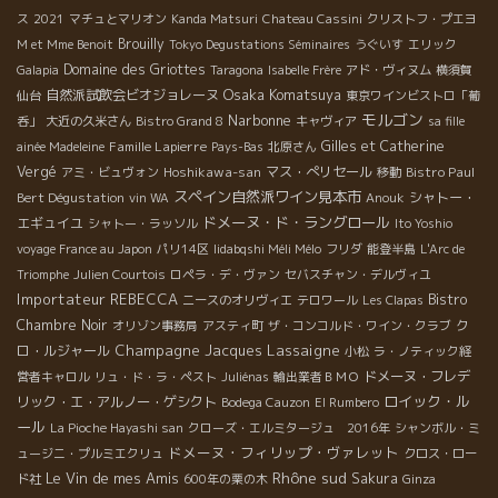
ス
2021
マチュとマリオン
Kanda Matsuri
Chateau Cassini
クリストフ・プエヨ
Brouilly
M et Mme Benoit
Tokyo Degustations Séminaires
うぐいす
エリック
Domaine des Griottes
Galapia
Taragona
Isabelle Frère
アド・ヴィヌム
横須賀
Osaka Komatsuya
自然派試飲会ビオジョレーヌ
仙台
東京ワインビストロ「葡
モルゴン
Narbonne
呑」
大近の久米さん
Bistro Grand 8
キャヴィア
sa fille
Famille Lapierre
Gilles et Catherine
ainée Madeleine
Pays-Bas
北原さん
Vergé
Hoshikawa-san
マス・ぺリセール
Bistro Paul
アミ・ビュヴォン
移動
スペイン自然派ワイン見本市
Bert Dégustation
シャトー・
vin WA
Anouk
ドメーヌ・ド・ラングロール
エギュイユ
シャトー・ラッソル
Ito Yoshio
voyage France au Japon
パリ14区
Iidabqshi Méli Mélo
フリダ
能登半島
L'Arc de
Triomphe
Julien Courtois
ロペラ・デ・ヴァン
セバスチャン・デルヴィユ
Importateur REBECCA
Bistro
ニースのオリヴィエ
テロワール
Les Clapas
Chambre Noir
ク
オリゾン事務局
アスティ町
ザ・コンコルド・ワイン・クラブ
Champagne Jacques Lassaigne
ロ・ルジャール
小松
ラ・ノティック経
ドメーヌ・フレデ
営者キャロル
リュ・ド・ラ・ペスト
Juliénas
輸出業者ＢＭＯ
ロイック・ル
リック・エ・アルノー・ゲシクト
Bodega Cauzon
El Rumbero
ール
La Pioche Hayashi san
クローズ・エルミタージュ 2016年
シャンボル・ミ
ドメーヌ・フィリップ・ヴァレット
ュージニ・プルミエクリュ
クロス・ロー
Rhône sud
Le Vin de mes Amis
Sakura
ド社
600年の栗の木
Ginza