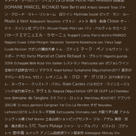
La Grande Motte
西南部
ドメーヌ・オベルノワ・ウイヨン
Marc Penavayre
DOMAINE MARCEL RICHAUD
Yann Bertrand
Arbois
Gerard
Tosa
ジャ
ン・クロード・ラトー
リショーム 白ワイン
Mathilde Soulié
ピック・サン・ルー
Moulin à Vent
Chinon
Kobayashi Yasuhiro
イヴォン・メトラ
寿司・刺身
オー・
ドゥ・スッシュ社
ゲシクト
Atsumi Foods Mori san
パリ・ベルヴィル
カミーユ・
エマニュエル・ラセーニュ
Paris bistro MARGO
バカーブ
Ruppert Leroy
Nagano Suwa
Villié-Morgon
Vacances
Sancerre Kawamura san
Vieux Sage
マーク・ペノ
Cuvée Passion
サボリの鎌田夫妻
トム・ゴティエ
シルヴァン・レ
Marcel et Claire Richaud
スポー
アぺロ
Porto
ラ・プラッツ
Higashi guinza
SOYA
Echappée Belle Rose
Vin italien
レストラン
Matsuoka san
ボジョレワイン
全体の大試飲会サロン
マテウス
Importateur Symphonie Dégustation2017
長女の
ル・クロ・デ・グリヨン
マドレーヌちゃん
サロン・レザノニム
2018年ボジョ
Alain Castex
レ・ヌーヴォー・クリストフ・パカレ
バルセロナ・ワインエージェ
タヴェル
ントの佐竹裕子さん
Nagoya Dégustation
OFF DE OUFF
Le Chameau
domaine de l'anglore
Ivre
ステファン・ロッシェ
Matthieu BOUCHET
アブリウ
2002年
Si nous parlions Carignan
1er Cru La Perrière
オゼ
Nouveau
Laforest2018
レストラーダ地域
Katsuyama Shinsaku san
大阪うずら屋
アメル
シュヴィル畑
Chef Konno
土佐山田ショッピングセンター
ジル・アザム
東京・渋
STC Tours
Malaga
谷・高太郎さん
シャン・リーブル
パリ・ビストロ・ゴグッ
地中海
トゥ
ルイック
アノニム自然派ワイン見本市
Allemagne
Fête du Vin