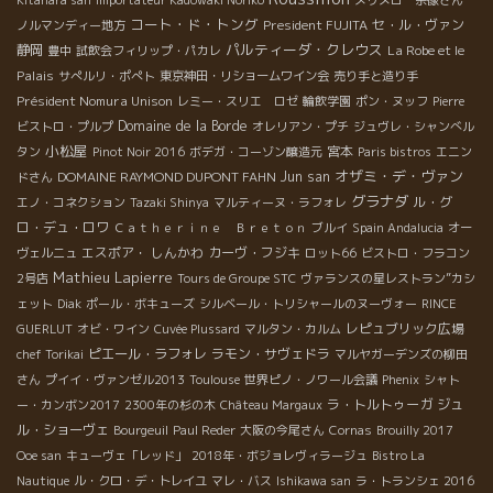
コート・ド・トング
President FUJITA
セ・ル・ヴァン
ノルマンディー地方
パルティーダ・クレウス
静岡
La Robe et le
豊中
試飲会フィリップ・パカレ
Palais
サぺルリ・ポぺト
東京神田・リショームワイン会
売り手と造り手
Président Nomura Unison
レミー・スリエ ロゼ
輪飲学園
ポン・ヌッフ
Pierre
Domaine de la Borde
ビストロ・プルプ
オレリアン・プチ
ジュヴレ・シャンべル
小松屋
宮本
タン
Pinot Noir 2016
ボデガ・コーゾン醸造元
Paris bistros
エニン
オザミ・デ・ヴァン
DOMAINE RAYMOND DUPONT FAHN
Jun san
ドさん
グラナダ
ル・グ
エノ・コネクション
Tazaki Shinya
マルティーヌ・ラフォレ
ロ・デュ・ロワ
Ｃａｔｈｅｒｉｎｅ Ｂｒｅｔｏｎ
ブルイ
Spain Andalucia
オー
エスポア・ しんかわ
カーヴ・フジキ
ヴェルニュ
ロット66
ビストロ・フラコン
Mathieu Lapierre
2号店
Tours de Groupe STC
ヴァランスの星レストラン”カシ
ェット
Diak
ポール・ボキューズ
シルベール・トリシャールのヌーヴォー
RINCE
レピュブリック広場
GUERLUT
オビ・ワイン
Cuvée Plussard
マルタン・カルム
ピエール・ラフォレ
ラモン・サヴェドラ
chef Torikai
マルヤガーデンズの柳田
さん
プイイ・ヴァンゼル2013
Toulouse
世界ピノ・ノワール会議
Phenix
シャト
ラ・トルトゥーガ
ジュ
ー・カンボン2017
2300年の杉の木
Château Margaux
ル・ショーヴェ
Bourgeuil
Paul Reder
大阪の今尾さん
Cornas
Brouilly 2017
Ooe san
キューヴェ「レッド」
2018年・ボジョレヴィラージュ
Bistro La
Nautique
ル・クロ・デ・トレイユ
マレ・バス
Ishikawa san
ラ・トランシェ 2016