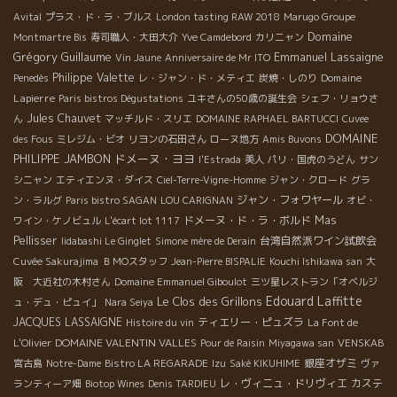
Avital
プラス・ド・ラ・ブルス
London tasting RAW 2018
Marugo Groupe
Domaine
Montmartre Bis
寿司職人・大田大介
Yve Camdebord
カリニャン
Grégory Guillaume
Emmanuel Lassaigne
Vin Jaune
Anniversaire de Mr ITO
Philippe Valette
Domaine
Penedès
レ・ジャン・ド・メティエ
炭焼・しのり
Lapierre
Paris bistros Dégustations
ユキさんの50歳の誕生会
シェフ・リョウさ
Jules Chauvet
ん
マッチルド・スリエ
DOMAINE RAPHAEL BARTUCCI
Cuvee
DOMAINE
des Fous
ミレジム・ビオ
リヨンの石田さん
ローヌ地方
Amis Buvons
PHILIPPE JAMBON
ドメーヌ・ヨヨ
l'Estrada
美人
パリ・国虎のうどん
サン
シニャン
エティエンヌ・ダイス
Ciel-Terre-Vigne-Homme
ジャン・クロード
グラ
ジャン・フォワヤール
ン・ラルグ
Paris bistro SAGAN
LOU CARIGNAN
オビ・
ドメーヌ・ド・ラ・ボルド
Mas
ワイン・ケノビュル
L'écart lot 1117
Pellisser
台湾自然派ワイン試飲会
Iidabashi Le Ginglet
Simone mère de Derain
Cuvée Sakurajima
ＢＭОスタッフ
Jean-Pierre BISPALIE
Kouchi Ishikawa san
大
阪 大近社の木村さん
Domaine Emmanuel Giboulot
三ツ星レストラン「オベルジ
Edouard Laffitte
Le Clos des Grillons
ュ・デュ・ピュイ」
Nara Seiya
JACQUES LASSAIGNE
ティエリー・ピュズラ
Histoire du vin
La Font de
DOMAINE VALENTIN VALLES
L'Olivier
Pour de Raisin
Miyagawa san
VENSKAB
銀座オザミ
宮古島
Notre-Dame
Bistro LA REGARADE
Izu
Saké KIKUHIME
ヴァ
レ・ヴィニュ・ドリヴィエ
カステ
ランティーア畑
Biotop Wines
Denis TARDIEU