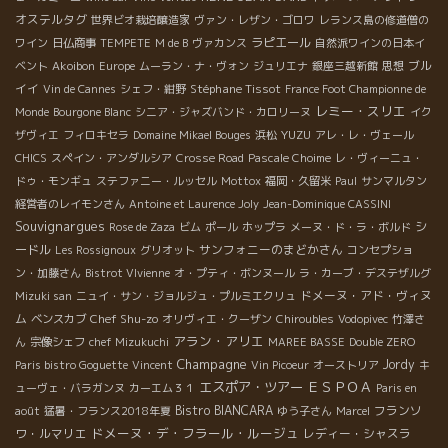
オステルタグ
世界ビオ栽培醸造家
ヴァン・レザン・ゴロワ
レランス島の修道僧の
ラピエール
ワイン
日仏商事
TEMPETE
M de B
ヴァカンス
自然派ワインの日本イ
ブル
ベント
Akoibon
Europe
ムーラン・ナ・ヴォン
ジュリエナ
銀座三越新館
思想
イイ
Stéphane Tissot
Vin de Cannes
シェフ・紺野
France Foot Championne de
レミー・スリエ
Monde
Bourgone Blanc
シニア・ジャズバンド・カロリーヌ
イク
YUZU
ザヴィエ
フィロキセラ
Domaine Mikael Bouges
浜松
アレ・レ・ヴェール
CHICS
スペイン・アンダルシア
Crosse Road
Pascale Choime
レ・ヴィーニュ・
ドゥ・モンギュ
ステファニー・ルッセル
Mottox
福岡・久留米
Paul
サンマルタン
経営者のレイモンさん
Antoine et Laurence Joly
Jean-Dominique CASSINI
Souvignargues
シ
Rose de Zaza
ビム
ポール
ホップラ
メーヌ・ド・ラ・ボルド
ードル
サンフォニーのまどかさん
Les Rossignoux
グリオット
コンセプショ
ン・加藤さん
Bistrot VIvienne
オ・プティ・ボンヌール
ラ・カーブ・デステザルグ
ドメーヌ・アド・ヴィヌ
Mizuki san
ニュイ・サン・ジョルジュ・プルミエクリュ
ム
Chef Shu-zo
ベンスカブ
オリヴィエ・クーザン
Chiroubles
Vodopivec
竹澤さ
アラン・アリエ
ん
宗像シェフ
chef Mizukuchi
MAREE BASSE
Double ZERO
Champagne
Jordy
Paris bistro Goguette
Vincent
Vin Picoeur
オーストリア
キ
エスポア・ツアー
ＥＳＰＯＡ
ューヴェ・バラガンヌ
カーエム３１
Paris en
Bistro BIANCARA
フランソ
août
猛暑・フランス2018年夏
ゆう子さん
Marcel
ドメーヌ・デ・フラール・ルージュ
ワ・ルマリエ
レディー・シャスラ