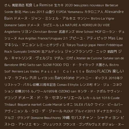
La Remise
和食
さん
萬屋酒店
生カキ
2020 beaujolais nouveaux
Barbecue
Alexandre
台北
Soirée
Mas Lau 2013
山登り
ESPOA Yamamasu
カタロニア人
Bain
ドメーヌ・ジャン・ミシェル・アルキエ
サンソー
Bistro La Vigne
Domaine Sabre
ドメーヌ・ラピエール
LA NATURE A HORREUR DU VIDE
リヨン
Angleterre
Christian Binner
武道オンズ
Wine School
MOF ローラン・デュ
プピーユ・アティピック
Mas Lau
シェーヌ
Aux Argillas
France/Uruguay 2:1
マキシム・マニョン
Tokyo Tsukiji-jogai
レミーとオリヴィエ
Henri Frédérique
ジャンフランソワ・ニック
ジ
Roch
Sumiyaki SHINORI
北アルデッシュ
凱旋門
ル・キャトリンヌ・ヴェルジェ
マダム・ロゼ
L'Atelier de Cuisine
Satake san de
Barcelone
BMO Saito san
SLOW FOOD
クロ・ド・タイラック
大園さん
Bistro
楽しい
Bistro FLACON
Soif
Perriere Les Vielles
Ｐａｓｃａｌ Ｃｏｌｅｔｔｅ
Barcelone
トマ・ラフォレ
PUR
レイヨン川
アントニー・ギックス
2018年ク
リストッフ・パカレ収穫20周年記念
Comax Ethylix
レンヌ村
オン・ジュ・コネク
ション
収穫2016
ルノワール1989年
OZONO san
キンタ・ド・ナポル
ケヴィン・
ドメーヌ・ド・ラ・セネシャリエール
デコンブ
レカール lot 1016
Cuvée
Thibaut
Boqueria market
Cuvée Marcel
レオニ
SILEX
パルク
ワイン・ビールバー
ル・クロ・デ・ジャール
アヴィニョン
PLOUF
ブルイイ2013
ディナミタージュ
沖縄
セバスチャン・シャティヨン
ビ
マルゴ・グランデ
Domaine Beauthorey
ストロ・アトリエ
モン・ブリュリウス
フランス・ゴンザルヴェス
ボジョレ・ヌー