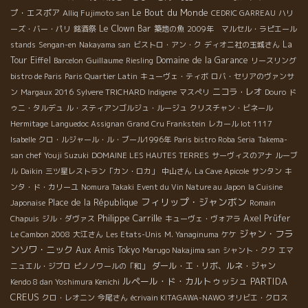
Le Bout du Monde
プ・エスポア
Alliq Fujimoto san
CEDRIC GARREAU
ハリ
Le Clown Bar
ーズ・バー・パリ
銘酒祭
築地の魚
2009年 マルセル・ラピエール
La
stands
Sengan-en
Nakayama san
ビストロ・アン・ク
ディオニ社の玉城さん
Tour Eiffel
Guillaume
Domaine de la Garance
Barcelon
Riesling
リースリング
bistro de Paris
Paris Quartier Latin
キューヴェ・ティボ
ロバ・セリアのヴァンサ
ニコラ・レオ
ン
Margaux 2016
Sylvere TRICHARD
Indigene
マスぺリ
Douro
ド
ゥニ・タルデュ
ル・スティアンゴルジュ・ルージュ
クリスチャン・ビネール
Hermitage
Languedoc Assignan
Grand Cru Frankstein
レカール lot 1117
Isabelle
クロ・ルジャール・ル・ブール1996年
Paris bistro Roba Seria
Takema-
san
chef Youji Suzuki
DOMAINE LES HAUTES TERRES
サーヴィスのアナ
ルーブ
ル
Daikin
三ツ星レストラン「カン・ロカ」
中山さん
La Cave Apicole
サンタン
キ
ンタ・ド・カリーユ
Nomura Takaki
Event du Vin Nature au Japon
la Cuisine
フィリップ・ジャンボン
Place de la République
Japonaise
Romain
Philippe Carrille
Axel Prüfer
Chapuis
ジル・ダヴァス
キューヴェ・ヴォアラ
ジャン・フラ
Le Cambon 2008
大江さん
Les Etats-Unis
M. Yanaginuma
ケケ
ンソワ・ニック
Aux Amis Tokyo
Marugo Nakajima san
シャント・クク
エマ
ダール・エ・リボ、ルネ・ジャン
ニュエル・ジブロ
ピノノワールの「和」
ルペール・ド・カルトゥッシュ
PARTIDA
Kendo 8 dan Yoshimura Kenichi
CREUS
クロ・レオニン
今尾さん
écrivain KITAGAWA-NAWO
オリビエ・クロス