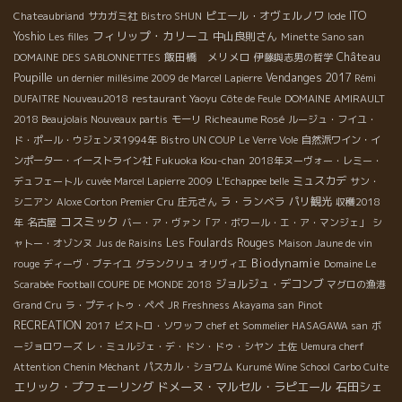
ピエール・オヴェルノワ
ITO
Chateaubriand
サカガミ社
Bistro SHUN
Iode
フィリップ・カリーユ
Yoshio
中山良則さん
Les filles
Minette Sano san
Château
飯田橋 メリメロ
DOMAINE DES SABLONNETTES
伊藤與志男の哲学
Poupille
Vendanges 2017
un dernier millésime 2009 de Marcel Lapierre
Rémi
DUFAITRE Nouveau2018
restaurant Yaoyu
Côte de Feule
DOMAINE AMIRAULT
Richeaume Rosé
2018 Beaujolais Nouveaux partis
モーリ
ルージュ・フイユ・
ド・ポール・ウジェンヌ1994年
Bistro UN COUP
Le Verre Vole
自然派ワイン・イ
ンポーター・イーストライン社
Fukuoka Kou-chan
2018年ヌーヴォー・レミー・
ミュスカデ
デュフェートル
cuvée Marcel Lapierre 2009
L'Echappee belle
サン・
ラ・ランベラ
パリ観光
シニアン
Aloxe Corton Premier Cru
庄元さん
収穫2018
コスミック
年
名古屋
バー・ア・ヴァン「ア・ボワール・エ・ア・マンジェ」
シ
Les Foulards Rouges
ャトー・オゾンヌ
Jus de Raisins
Maison Jaune de vin
Biodynamie
rouge
ディーヴ・ブテイユ
グランクリュ
オリヴィエ
Domaine Le
ジョルジュ・デコンブ
Scarabée
Football COUPE DE MONDE 2018
マグロの漁港
Grand Cru
ラ・プティトゥ・ペペ
JR Freshness Akayama san
Pinot
RECREATION
2017
ビストロ・ソワッフ
chef et Sommelier HASAGAWA san
ボ
ージョロワーズ
レ・ミュルジェ・デ・ドン・ドゥ・シヤン
土佐
Uemura cherf
Attention Chenin Méchant
パスカル・ショワム
Kurumé Wine School
Carbo Culte
エリック・プフェーリング
ドメーヌ・マルセル・ラピエール
石田シェ