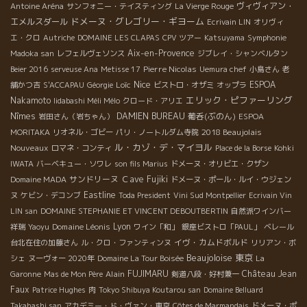
ヴィヴィアン・
Antoine Aréna
サンフォニー・テイスティング
La Vierge Rouge
ドメーヌ・グレゴリー・ギヨーム
エメルスダール
Ecrivain LIN
オリヴィ
エ・クロ
Autriche
DOMAINE LES CLAPAS
CPV ツアー
Katsuyama
Symphonie
Aix-en-Provence
Madoka san
レフェルヴェソンス
ジブレイ・シャンベルタン
Pierre Nicolas
Beier 2016
serveuse Ana
Metisse 17
Uemura chef
小島さん
老
Nice
Loïc
ESPOA
舗かつ吉
S'ACCAPAU
Géorgie
ビストロ・オザミ
オップラ
エリック・ピファーリング
Nakamoto
Iidabashi Méli Mélo
クロード・アリエ
Nîmes
DAMIEN BUREAU
葡呑(ぶのん)
岩田さん（岩ちゃん）
ESPOA
2018 Beaujolais
MORITAKA
リオネル・ゴビー
パリ・ノートルダム寺院
ル・カゾ・デ・マイヨル
Nouveaux
ロマネ・コンティ
Place de la Borse
Kohki
IWATA
バーベキュー・ソワレ
son fils Marius
ドメーヌ・オリビエ・クザン
サンドリーヌ
Ｃave Fujiki
Domaine MADA
ドメーヌ・ポール・ルイ・ウジェン
Eastline
ヌ
ケビン・デコンブ
Toda President
Vini Sud Montpellier
Ecrivain Vin
LIN san
DOMAINE STEPHANIE ET VINCENT DEBOUTBERTIN
自然派ワインバー
Domaine Léonis
Lyon
祥瑞
Yaoyu
ワイン「和」
銀座ビストロ「PAUL」
ベレール
イヴ・カムドボルド
台北在住の加藤さん
ル・クロ・ファンティンヌ
リリアン・ボ
Beaujoloise
東京
シェ
ヌーヴォー 2020年
Domaine La Tour Boisée
La
Alain
FUJIMARU
Château Jean
Garonne
Mas de Mon Père
剣道八段・好村兼一
Faux
Patrice Hughes
肉
Tokyo Shibuya Koutarou san
Domaine Belluard
Takahashi san
アカデミー・ド・ヴァン・東京
Côtes de Marmandais
ドメーヌ・ポ