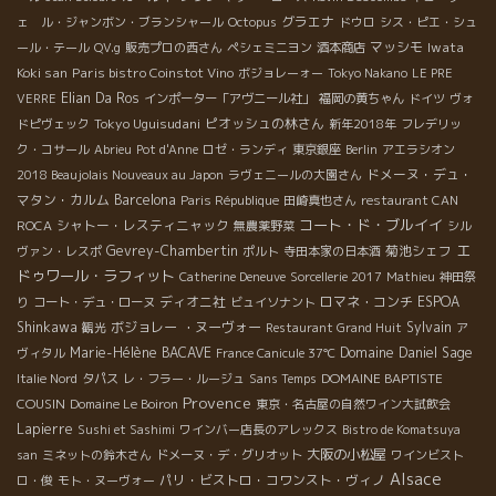
グラエナ
ェ ル・ジャンボン・ブランシャール
Octopus
ドウロ
シス・ピエ・シュ
マッシモ
Iwata
ール・テール
QV.g
販売プロの西さん
ペシェミニヨン
酒本商店
Koki san
Paris bistro Coinstot Vino
ボジョレーォー
Tokyo Nakano
LE PRE
Elian Da Ros
VERRE
インポーター「アヴニール社」
福岡の黄ちゃん
ドイツ
ヴォ
Tokyo Uguisudani
ピオッシュの林さん
ドピヴェック
新年2018年
フレデリッ
ク・コサール
Abrieu
Pot d'Anne
ロゼ・ランディ
東京銀座
Berlin
アエラシオン
ドメーヌ・デュ・
2018 Beaujolais Nouveaux au Japon
ラヴェニールの大園さん
マタン・カルム
Barcelona
Paris République
田崎真也さん
restaurant CAN
コート・ド・ブルイイ
シャトー・レスティニャック
ROCA
無農薬野菜
シル
エ
Gevrey-Chambertin
菊池シェフ
ヴァン・レスポ
ポルト
寺田本家の日本酒
ドゥワール・ラフィット
Catherine Deneuve
Sorcellerie 2017
Mathieu
神田祭
ディオニ社
ロマネ・コンチ
ESPOA
り
コート・デュ・ローヌ
ビュイソナント
Shinkawa
ボジョレー ・ヌーヴォー
Sylvain
観光
Restaurant Grand Huit
ア
Marie-Hélène BACAVE
Domaine Daniel Sage
ヴィタル
France Canicule 37℃
DOMAINE BAPTISTE
Italie Nord
タパス
レ・フラー・ルージュ
Sans Temps
Provence
COUSIN
Domaine Le Boiron
東京・名古屋の自然ワイン大試飲会
Lapierre
Sushi et Sashimi
ワインバー店長のアレックス
Bistro de Komatsuya
大阪の小松屋
san
ミネットの鈴木さん
ドメーヌ・デ・グリオット
ワインビスト
Alsace
パリ・ビストロ・コワンスト・ヴィノ
ロ・俊
モト・ヌーヴォー