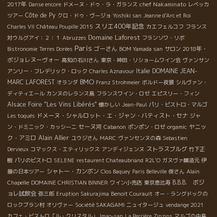
2017年
chef Nakaminato
Danse encore
ドメーヌ・ドゥ・ラ・ガランス
レベッカ
Côte de Py
ツアー
クロ・ドゥ・ヴージョ
Yoshiki san
Jeanne d'Arc et Roi
スリエ400年記念
Charles VII
Château Poupille 2015
カエフェルコフ
フランス
Domaine Laforest
対ウルグアイ：２：１
Abruzzes
フランソワ・リボ
Paris
ゴーさん
2018年・
Bistronomie
Terres Dorées
BOM Yamada san
サロン
ボジョレヌーヴォー
高知の石川さん
東京・神田・リショームワイン会
ヴァンサン
Italie
DOMAINE JEAN-
アンリー・フレデリック・ロック
Charles Aznavour
BMO
MARC LAFOREST
オランダ
Franz Strohmeier
ボルドー夜景
シルヴァン・
ディティエール
カンヌのレランス島
フランスワイン・ロゼ
エピスリー・フィン
Alsace Foire "Les Vins Libérés"
懐かしい
Jean-Paul
パリ・ビストロ・マルゴ
ドメーヌ・シャルロット・エ・ジャン・バティスト・セナ
Les toqués
ジャ
セーヌ河
ヤニッ
ン・ドミニック・カッシーニ
Cabanon
ポンポン・ロゼ
orgamic
Alain Allier
ク・アミロ
ユウジさん
MARC
ヴァンセンヌの森
Sebastien
ストラスブルグ
Dervieux
コマックス・エティリックス
アンディジェンヌ
竹下正
樹
パリのビストロ
SELENE
restaurent Chateaubriand
R2L'O
ガヌヴァ醸造元
伊
シャトー・カンボン
藤の日本ツアー
Clos Baquey
Paris Belleville
俊さん
Alain
B.B.B. ボジ
Chapelle
DOMAINE CHRISTIAN BINNER
ワイン小売店
東京恵比寿
ョレ試飲会
弥三郎
Eruption Sakurajima
Benoit Courault
オー・ラングドックの
ロックブラン村
オリヴァー
Société SAKAGAMI
ニュイタージュ
vendange 2021
カフェ・ビストロ「ル・クリスタル」
Imao-san
La Perrière
Zinzins
マルゴの中島