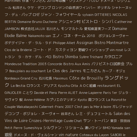
Maritimes
作家・リンさん
2018年収穫・クリストフ・パカレ
ドメーヌ・レグリエ
ール
松井さん
ケケ・デコンブ
ロンドンの自然派ワインバー
オリオル
シャトーヌッ
ジャン・フォワイヤール
フ・デュ・パップ
ロゼ
sylvain DITTIERES
NICOLAS
ビストロ・シンバ
アシニャン村
Catherine
BERTIN
Domaine Bruno Duchene
JAMBON
モンマルトル
Domaine
株式会社JALUX
石川さん
愛知県渥美フーズ
Elodie Balme
エノ・コネ・チーム
Nakamoto san
2018 ボジョレヌーヴォー
Assignan
Bistro Montmartre
ボデグイジャ・デ・ラル・ラド
Philippe Alliet
コート・ド・カスティヨン
Clos de la Briderie
野崎ワインショップ
vin rosé
レス
Bistro Shimba
カタロニア
トラン ラ・カサ・デル・ぺロ
Sylère Trichard
パリビストロ試飲会
Mondeuse Tradition 2003
Concorde
Bistro Aux Amis
プル
Le Clos des Jarres
モニカさん
フ
Beaujolais au couchant
カーブ・オジェ
ラングドッ
Côte de Brouilly
Bordeaux Grand Cru
石川社長
Maximus
ク
La Bestia
ロランス・アリアス
Kyushu Oita
ＡＯＣ組織
restaurant EL
GINJOLER
ことり
Davide et Piera
Pierre ALIET
Anne Lapierre
Paris 1er
ジュラ・
サヴォワ
桜
Anne-Hélène
カプリエのマリオン
Kyoto
南フランス
La Poivrotte
Couple Wakabayashi
Cabernet-Franc 2007
C'est pas la Mer à boire
ガレジャッド
デコンブ・ボジョレ・ヌーヴォー
レミ・デュフェートル
Salon des
谷井さん
Vins de Loire
Crozes-Hermitage
サン・トーバン
Cuvée Chat
東京・世田谷
Sumeshiya
シルヴァン・リショーム
Petit Pierre
濃いワイン
BMO Yamada san
銀座
vin nature
ドメーヌ・ド・ヴェルシャン
Coteaux du Layon
SABORI le