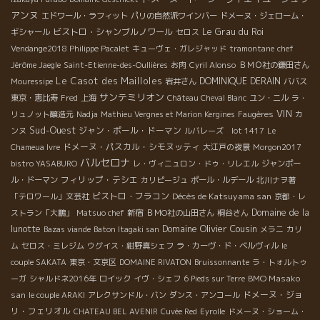
アンヌ
エドワール・ラフィット
パリの自然派ワインバー
ドメーヌ・ジェローム・
ビストロ・シャンブルノワール
Le Grau du Roi
ギシャール
セロス
Vendange2018 Philippe Pacalet
キューヴェ・ガレジャッド
tramontane
chef
Jérôme Jaegle
Saint-Etienne-des-Oullières
お肉
Cyril Alonso
ＢＭＯ社の鎌田さん
Le Casot des Mailloles
DOMINIQUE DERAIN
Mouressipe
岩井さん
ババス
サンテミリオン
東京・恵比寿
Fred
上海
Château Cheval Blanc
ユン・ニル
ラ・
VIN
リュノット醸造元
Nadja
Mathieu Vergnes et Marion Kergines
Faugères
カ
Sud-Ouest
ジャン・ポール・ドーマン
ンヌ
ルバレーズ lot 1417
Le
ドメーヌ・パスカル・シモヌッティ
Chameua Ivre
大江戸の夜景
Morgon2017
バルセロナ
bistro YASABURO
レ・ヴィニュロン・ドゥ・リレエル
ジャンポー
フィリップ・テシエ
ル・ドーマン
カリピージュ
ポール・ルデール
北川ナヲ著
ビストロ・フラコン
Décès de Katsuyama san
「テロワール」文芸社
京都・レ
Domaine de la
ストラン「大鵬」
Matsuo chef
新宿
ＢＭО社の山田さん
桐谷さん
Domaine Olivier Cousin
lunotte
Bazas viande
Baton Itagaki san
メラニ
カリ
ム
セロス・ミレジム
ウグイス・紺野真シェフ
ラ・カーヴ・ド・ベルヴィル
le
couple SAKATA
東京・文京区
DOMAINE RIVATON
Bruissonnante
ラ・トォルトゥ
BMO Masako
ーガ
シャルドネ2016年
ロイック
イヴ・シェフ
6 Pieds sur Terre
san
ドメーヌ・ジョ
le couple ARAKI
アレクサンドル・バン
ダンス・アンコール
リ・フェリオル
CHATEAU BEL AVENIR
Cuvée Red
Eyrolle
ドメーヌ・ショーム・