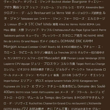
Bourgone
ヴォーフェアー
オリヴィエ・ジャンテ
Bistrot Atelier
ティエリー・
萬谷シェフ
プゼラ
シェフ・ジェローム・ジェグル
レミ・セデス
Alexendre Bain
ル
クロズリー・デ・ムシ
Restaurant Le Verre Volé
ボージョロワーズ試飲会
ネ・ジャン
クローズ・エルミタージ
Takezawa san
シャトー・ジャン・フォー
ボーヌ
STC
ュ
Chef Ishida
Limoux
湘南
Allez les Verres
Hotel BOMA
Les
Maù
銀座・大野
フィリップ・マッフル
Châteauneuf-du-Pape
Eglise Saint Pierre
カタロニア地方
Tadokoro patron
キューヴェ・プレッシウーズ
NO NAME WINE
DOMAINE ERIC KAMM
Grand Repas
îles de Lérins
ガメイ
小松さん
Morgon
CHAT
Roots 66
マチュー・エ・
Arnaud Combier
ＢＭОの桐谷さん
カミーユ・ラピエール
カウゾン醸造元
La Trenchée 2016
オルヴォー社の田中さ
Muscadet
ん
カンヌのワイン
ルフォーロゼ
夜景
Florian Looze
Vendange 2018
ジュリ・ブロスラン
コルシカ島
Taipei
Lapierre
CPV équipe
Pont au Change
ジョルディ
ミレジム・ビオ2019
お好み焼き「きじ」
ゲーシクト
Tokyo Kanda
ロ
シルヴァン・オエッシュ
ワ−ル
ドメーヌ・ジャン・モペルチュイ
桜島 2016年
エリアン・ダロス
Importateur
eclipse lunaire totale 2018
Kanagawa ken
Domaine des Soulié
ヴァン・ナチュール見本市ビム
Fujisawa shi
シェフ・丈
400ans
ビ
bistro soya
Salon
Katsuyama san
メーヌ・デ・フラール・ルージュ
Le Temps des Cerises
ストロ・トロワ・ザムール
ＢＭＯのマサ子さん
ク
ロ・デ・ゾリヴィエ
Ruchottes Chamertin Grand Cru
restaurent L'Alchemille
パリ
GOTO Akiko
お好み焼き・きじ「さんて寛」
グルー
ESPOAかまたや