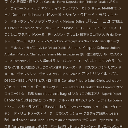
フ
ピノ
居酒屋・風ら坊
La Casa del Perro
Dégustation Philippe Pacalet
ボジョ
ステファン・ティソ
レ・ヴィラージュ
ヴァンサン・ガレタ
Bistro MARMITE
シ
Domaine Richeaume
ドメーヌ・ジャン・クロード・ラパリュ
ェナ
ヤ
ブルゴーニュ
フィリップ・ヴァイス
ン・ベルトラン
Madona Eglise
CYRILL
ALONZO
St Chinian
サン・ペレー
Haut Medoc
コート・ド・レイヨン
ユンヌ・ト
ランシュ
マタハリ
ドメーヌ・デ・メゾン・ブリュレ
彫刻家の山下さん
Frida
シャ
トー・ラゲール
東京レストラン業
Tokyo Setagaya-ku Nakamoto san
キューヴ
Domaine Philippe Delmée
Julian
ェ マルセル・ラピエール
Le Pet au Diable
Altaber
Matsuo Chef et sa femme
Marie Lapierre
鏡 健二郎さん
ル・セクスタ
ン
La Trenchée
オーリック濱田社長
レ・バスティード・ダルキエ
ロマン店長
ポム
ロル
YANN DURIEUX
パリのワイン食堂
ドメーヌ・ド・ボスラン
ボジャリアン
ド
アレキサンドル・バン
メール・ヴァランタン・ヴァレス
サバニャン
Romain
ル・
DESCOMBES
BMO 社
ビストロ・岡田
Domaine Prieuré Saint Christophe
ヴァン・ドゥ・メザミ
キューヴェ・ブー
Fête du 14 Juillet chez Lapierre
サン
Laurent Bagnol
フォニー社
桜・花見
Benoit
ソムリエの松本さん
Saperli Popet
Espagne Sud
侘び寂び
ラ・カサ・デル・ぺロ
セバスチャン・リフォ
La Boème
Club Passion du Vin
イヤン・ベルトラン
BMO Yamada
ドゥーブル・ゼロ
イ
Jean
ヤン・ド・リュ
ドメーヌ・ド・ラ・ガランス
リショー
ラミディア醸造元
Foillard
Salon Saint Jean
Histoire du vin francais
共栄
Wine Style WINO
ル・
スラ
Paris restaurant
タパス・バー
Le P'tit Pinard
タンペット
ラヴニールの大園