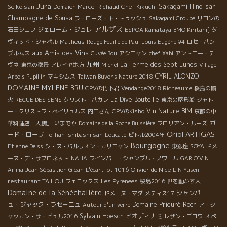
Jura
Seiko san
Sakagami Hino-san
Domaien Marcel Richaud
Chef Kikuchi
Champagne de Sousa
ラ・ローズ・キ・トゥッシュ
Sakagami Groupe
リヨンの
アルザス
ジェローム・ジュレ
石田シェフ
ESPOA Kamataya
BMO Kiritani]
ダ
ヴィッド・シャペル
Matheus
Rouge Feuille de Paul Louis Eugène 94
ロセ・パン
aux Amis des Vins
プルムス
Cuvée Bou
アシニャン
chef Xabi
アントニー・テ
九州
La Ferme des Sept Lunes
ヴネ
東京の夜景
アレイヤ地方
Michel
Village
CYRIL ALONZO
Arbois Pupillin
マキシムス
Taiwan Buvons Nature 2018
DOMAINE MYLENE BRU
CPVの竹下君
Vendange2018 Richeaume
桜島の噴
La Dive Bouteille
火
RECUE DES SENS
クリスト・パカレ
東京の屋形船
シャト
Vin Nature BIM
ー・クリストフ・ペイリュルス
内田さん
CPVのKisho
京都の中
ガ
華料理店「大鵬」
いまでや
Domaine de la Roche Buissière
フロリアン・ルーズ
Oriol ARTIGAS
ード・ローブ
To-han Ishibashi san
Loucate
ピトル2004年
Bourgogne
Etienne Deiss
シ・ヌ・パルリオン・カリニャン
東銀座 SOYA
ドメ
ーヌ・デ・サブロネット
NAHA
ワインバー・シャンブル・ノワール
GAR'O'VIN
Olivier de Nice
Arima
Jean Sébastion Gioan
L'écart lot 1016
LIN Yusen
restaurant TAIHOU
フェニックス
Les Pyrenees
桜島2016
世を動かす人
Domaine de la Sénèchalière
シャンパ－ニ
ドメーヌ・マダ
メティス17
ュ・ジャック・ラセ－ニュ
Domaine Prieuré Roch
Autour d'un verre
ア・シ
Sylvain Hoesch
ビオディナミ
ャッカン・サ・ビュル2016
レザン・ゴロワ
オペ