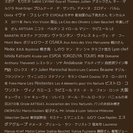
Salon L'irréel
スポア・もりたか
Guy et Thomas Jullien
アヌックさん
オー・ザ
ルジラ
Rosé Grigri
プロムナード・デ・ザングレ
ドメーヌ・エロディ・バルム
イヴォ・フェレイラ
Ooita
ESPOAよろずや
彫刻家の山下亮太さん
モンカルメ
南仏
ス 2011年
Paris Vini Vision
Le Clos des Oliviers
Lilian Bauchet
中湊しげ
る さん
ARTISAN
ニコラ・ベルタン
エイロール
マリー・ラピエール
LE
ヴァランタン・ヴァレス
BARATIN
ガヌヴァ
アコワボン
キューヴェ・デ・フー
OSAKA
ボジョロワーズ
Mont Blanc
Aux Amis des Vins Maruyama
梶川さん
Lyon chef
Medoc
焼き鳥・しのり
B.B.B. Bojoloise
タン・タン
シャ
タラゴナ地方
Ishida Katsumi
ESPOA YOROZUYA TOURS
Domaine
Asuka san
共存
Andalousie
Anthony Thevenet
レストラン・ソヤ
アルティザン
自然派ワイン専
Beaune
Julien Mareschal
Bistro Les Canons
門店・ロックス・オフ
オジル・
フランジャン・ヴィニュロン
ステファン・モラン
Chant Coucou
マス・ロー2013
ビストロ・コ
Les Pénitentes
年
Frère Marie
Les 4 éléments pour Vin Nature
大阪
ワンスト・ヴィノ
カミーユ・ラピエール
マス・ド・ラ・フォン・ロンド
キューヴェ・シャ
キューヴェ・ソレイユ・テール・クール
ローラン・バニョルの来
日2018年
Oriole ARTIGAS
Association des Vins Naturels
パリのお好み焼き
OKOMUSU
Marco Giuliani
紀子さん
Mr. Ishida à Lyon
Selosse Millesime
エス
Sébastien David
東京試飲会・セミナー
エマニュエル・ルロワ
Cave Papilles
ポアグループ
ドメーヌ・プリューレ・サン・クリストフ
見本市
Laurence
Manya-Krief
Matin Calme
Sophia Bauchet
Yukiya Fujiwara
勝俣さん
葡萄ジュー