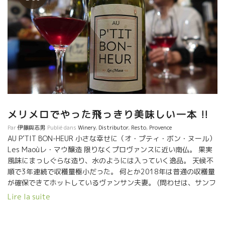
メリメロでやった飛っきり美味しい一本 !!
Par
伊藤與志男
Publié dans
Winery
,
Distributor
,
Resto
,
Provence
AU P’TIT BON-HEUR 小さな幸せに（オ・プティ・ボン・ヌール）
Les Maoùレ・マウ醸造 限りなくプロヴァンスに近い南仏。 果実
風味にまっしぐらな造り、水のようには入っていく逸品。 天候不
順で3年連続で収穫量極小だった。 何とか2018年は普通の収穫量
が確保できてホットしているヴァンサン夫妻。 (問わせは、サンフ
ォニー社へ)
Lire la suite