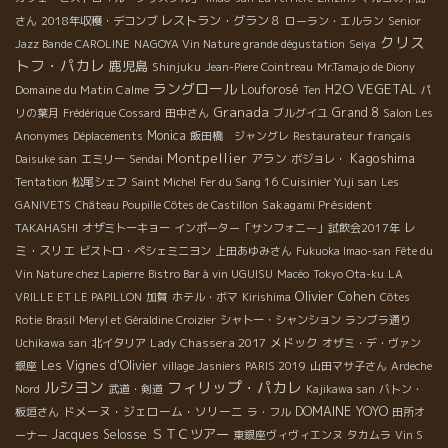
レストラン・グラン８
さん
2018年収穫・デコンブ
ローラン・エルラン
Senior
クリス
Jazz Bande CAROLINE
NAGOYA Vin Nature grande dégustation
Seiya
トフ・パカレ
鹿児島
Shinjuku
Jean-Piere Cointreau
Mr.Tamajo de Diony
ラングロール
H2O VEGETAL
Domaine du Matin Calme
Louforosé
Ten
パ
Granada
Grand 8
リの葉月
Frédérique Cossard
田中さん
ブルグイユ
Salon Les
Monica
Anonymes
Déplacements
飯田橋 ジャングレ
Restaurateur français
Montpellier
Kagoshima
アラン
Daisuke san
エミリー
Sendai
ボジョレ・
Tentation
松尾シェフ
Saint Michel
Fer du Sang 16
Cuisinier Yuji san
Les
Sakagami Président
GANIVETS
Château Poupille Côtes de Castillon
TAKAHASHI
レ
オザミトーキョー
インポーター「サンフォニー」試飲会2017年
ミ・スリエ
ビストロ・ペシェミニヨン
上田あゆみさん
Fukuoka Imao-san
Fête du
Vin Nature chez Lapierre
Bistro Bar à vin UGUISU
Macéo
Tokyo Ota-ku
LA
Olivier Cohen
VRILLE ET LE PAPILLON
加賀
ホテル・ボマ
Kirishima
Côtes
Rotie
Brasil
Meryl et Géraldine Croizier
シャトー・シャンション
ランブラ通り
Lady Chassera 2017
メドック
Uchikawa san
北イタリア
オザミ・デ・ヴァン
Les Vignes d'Olivier
銀座
village Jasniers
PARIS 2019
山田マサ子さん
Ardeche
ルシヨン
フィリップ・パカレ
Nord
武道・剣道
Kajikawa san
バトン・
DOMAINE YOYO
ドメーヌ・ジェローム・ソリーニ
板垣さん
ラ・フル
田所オ
ＳＴＣツアー
Jacques Selosse
ーナー
東銀座ヴィヴィエンヌ
タカムラ
Vin S