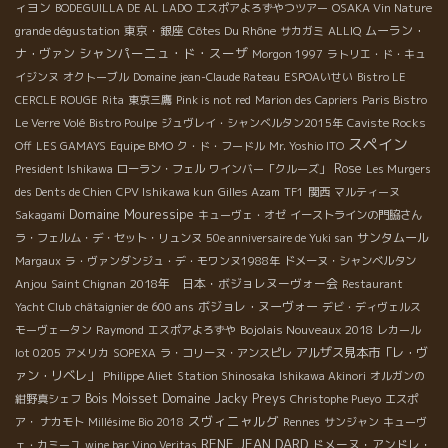
ィヨン
BODEGUILLA DE AL LADO
エスポアよろずやつツアー
OSAKA Vin Nature
東京・銀座
Côtes Du Rhône
ムーラン・
grande dégustation
サカガミ
ALLIQ
シャンパーニュ・ド・スーザ
ナ・ヴァン
Morgon 1997
ラトリエ・ド・キュ
イジンヌ
オクトーブル
Domaine jean-Claude Rateau
ESPOAいせい
Bistro LE
CERCLE ROUGE
Rita
東京三鷹
Pink is not red
Marion des Capriers
Paris Bistro
Le Verre Volé
Bistro Poulpe
ジュヴレイ・シャンベルタン2015年
Caviste Rocks
スペイン
Off
LES GAMAYS
Equipe BMO
ク・ド・フードル
Mr. Yoshio ITO
Rose
President Ishikawa
ローラン・フェル
ワインバー「クルーズ」
Les Murgers
des Dents de Chien
CPV Ishikawa kun
Gilles Azam
TF1
関西
マルティーヌ
Domaine Mouressipe
Sakagami
キューヴェ・オゼ
イーストラインの門脇さん
サンタムール
ラ・フェルム・デ・セット・リュンヌ
50e anniversaire de Yuki san
Margaux
ラ・ヴァンダンジュ・デ・モワンヌ1988年
ドメーヌ・シャンベルタン
Anjou
2018年 日本・ボジョレヌーヴォー会
Saint Chignan
Restaurant
ボジョレ・ヌーヴォー
Yacht Club
châtaignier de 600 ans
デビ・ディヴェルス
Bojolais Nouveaux 2018
モーヴェータン
Raymond
エスポアよろずや
レカール
アルザス見本市「レ・ヴ
lot 0205
アメリカ
SOPEXA
ラ・コリーヌ・アンスピレ
ァン・リベレ」
Philippe Aliet
Station Shinosaka
Ishikawa Akinori
オルガンの
Bois Moisset
Domaine Jacky Preys
紺野真シェフ
Christophe Pueyo
エスポ
スヴィニャルグ
ア・ ナカモト
Millésime Bio 2018
Rennes
サンジャン
キューヴ
RENE JEAN DARD
ドメーヌ・アンドレ・
ェ・カミーユ
wine bar Vino Veritas