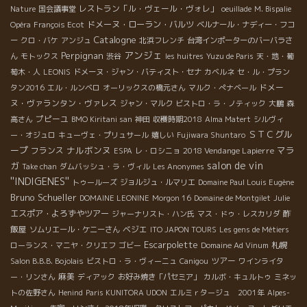
レストラン「ル・ヴェール・ヴォレ」
Nature
国会議事堂
oeuillade
M. Bispalie
ドメーヌ・ローラン・バルツ
Opéra
François Ecot
ベルナール・ナディー・フコ
Catalogne
ー
クロ・バケ
アンジュ
北浜フレンチ
台湾インポーターのバーバラさ
アンジェ
Perpignan
ん
モトックス
渋谷
les huitres
Yuzu de Paris
天・地・葡
萄木・人
LEONIS
ドメーヌ・ジャン・バティスト・セナ
カベルネ
セ・ル・プラン
ドメー
タン2016
エル・ルンベロ
オーリックスの橋元さん
マルク・ぺナベール
ヌ・ヴァランタン・ヴァレス
ジャン・マルク
ビストロ・ラ・ノティック
大鵬
森
プピーユ
高さん
BMO Kiritani san
神田
収穫時期2018
Alma Matert
シルヴィ
ＳＴＣグル
ー・オジュロ
キューヴェ・プリュサール
嬉しい
Fujiwara Shuntaro
ープ
ナルボンヌ
マラ
フランス
2018 Vendange Lapierre
ESPA
レ・ロシニョ
salon de vin
ガ
Take chan
ダムバッシュ・ラ・ヴィル
Les Anonymes
''INDIGENES''
トゥールーズ
ジョルジュ・ルマリエ
Domaine Paul Louis Eugène
Bruno Schueller
DOMAINE LEONINE
Morgon 16
Domaine de Montgilet
Julie
エスポア・よろずやツアー
酢
ジャーナリスト・ハン氏
マス・ドゥ・レスカリダ
飯屋
ベジエ
ソムリエール・ケニーさん
ITO JAPON TOURS
Les gens de Métiers
Escarpolette
札幌
ローランス・マニヤ・クリエフ
ゴビー
Domaine Ad Vinum
ツアー
Salon B.B.B. Bojolais
ビストロ・ラ・ヴィーニュ
Canigou
ワインライタ
麻美
ー・リンさん
ディアック
お好み焼き「パセミア」
カルボ・キュルトゥ
ミネッ
トの佐野さん
Henind
Paris KUNITORA UDON
エルミｒタージュ 2001年
Alpes-