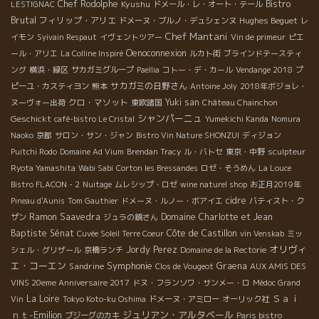
Bistro
Chef Rodolphe
Kyushu
LESTIGNAC
ドメール・レ・オート・テール
Brutal
フィリップ・アリエ
Hughes Beguet
ドメーヌ・ブルノ・デュシェンヌ
レ
Chef Mantani
イモン
Syivain Respaut
イヴェントツアー
Vin de primeur
ピエ
Oenoconnexion
ール・アリエ
La Colline Inspiré
ルカト街
ブラインドテースティ
ング
横浜・緑区
サカガミグループ
Paellia
コトー・デ・カール
Vendange 2018
プ
サカガミの日野さん
ピーユ・カスティヨン
熊本
Antoine Joly
2018年ボジョレ・
クロ・マソット
Yuki san
ヌーヴォー出荷
東欧諸国
Château Chainchon
シャンパーニュ
Geschickt
café-bistro Le Cristal
Yumekichi Kanda
Nomura
Naoko
京都
サロン・サン・ジャン
Bistro Vin Nature SHONZUI
ディジョン
Puitchi Rodo
Domaine Ad Vium
Brendan Tracy
ル・バトセ
東京・中野
sculpteur
Ryota Yamashita
Wabi Sabi
Corton les Bressandes
ロゼ・そうめん
La Louce
Bistro FLACON - 2
Nuitage
ムレシップ・ロゼ
wine naturel shop
お正月2019年
cidre
Pineau d'Aunis
Tom Gauthier
ドメーヌ・ルノー・ボアイエ
バティスト・ク
Ramon Saavedra
Domaine Charlotte et Jean
ザン
ジュラの鏡さん
Baptiste Sénat
Côte de Castillon
Cuvée Soleil Terre Coeur
vin Venskab
ミッ
オリヴィ
Jordy Perez
シェル・グリザール
京橋ランチ
Domaine de la Rectorie
エ・コーエン
Symphonie
Sandrine
Graena
Clos de Vougeot
AUX AMIS DES
VINS 20eme Anniversaire 2017
ドヌ・フランソワ・サンメー・ロ
Médoc Grand
Ｓａｉ
La Loire
Vin
Tokyo Koto-ku Oshima
ドメーヌ・アミロー
オーリック社
ｎｔ-Emilion
ジュリアン・アルタベール
ブジーグのカキ
Paris bistro