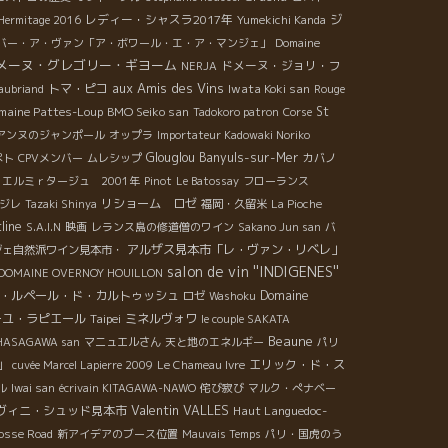
レディー・シャスラ2017年
ジ
Hermitage 2016
Yumekichi Kanda
バー・ア・ヴァン「ア・ボワール・エ・ア・マンジェ」
Domaine
メーヌ・グレゴリー・ギヨーム
ドメーヌ・ジョリ・フ
NERJA
aux Amis des Vins
トマ・ピコ
Iwata Koki san
aubriand
Rouge
maine Pattes-Loup
BMO Seiko san
St
Tadokoro patron
Corse
アンヌのジャンポール
オップラ
Importateur Kadowaki Noriko
Glouglou
Banyuls-sur-Mer
ぺト
CPVメンバー
ムレシップ
カバノ
エルミｒタージュ 2001年
Pinot
Le Batossay
フローランス
リショーム ロゼ
ジレ
Tazaki Shinya
福岡・久留米
La Pioche
line
S.A.I.N
映画
レランス島の修道僧のワイン
Sakano Jun san
バ
アルザス見本市「レ・ヴァン・リベレ」
ジェ自然派ワイン見本市・
salon de vin ''INDIGENES''
DOMAINE OVERNOY HOUILLON
・ルペール・ド・カルトゥッシュ
Domaine
ロゼ
Washoku
ーユ・ラピエール
Taipei
ミネルヴォワ
le couple SAKATA
Beaune
r HASAGAWA san
マニュエルさん
天と地のエネルギー
パリ
エリック・ド・ス
」
cuvée Marcel Lapierre 2009
Le Chameau Ivre
ル
Iwai san
écrivain KITAGAWA-NAWO
侘び寂び
マルク・ぺナベー
Valentin VALLES
ヴィニ・シュッド見本市
Haut Languedoc-
osse Road
新アイデアのブース位置
Mauvais Temps
パリ・国虎のう