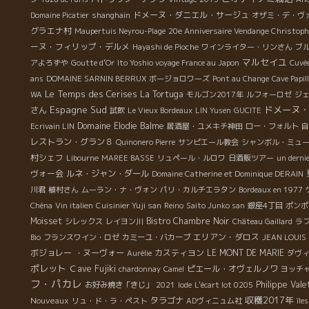
ドメーヌ・ダニエル・サージュ
Domaine Picatier
shanghain
オザミ・デ・ヴ
グラエナ村
Maupertuis Neyrou-Plage
20e Anniversaire Vendange Christoph
ーヌ・フィリップ・デルメ
Hayashi de Pioche
ワインライター・リンさん
ブル
マルセイユ
アよろずや
Goutte d’Or
Ito Yoshio voyage France au Japon
Cuvé
ans
DOMAINE SARNIN BERRUX
ボージョロワーズ
Pont au Change
Cave Papil
Le Temps des Cerises
La Tortuga
WA
モルゴン2017年
ルフォーロゼ
ジ
Espagne Sud
ドメーヌ・
さん
試飲
Le Vieux Bordeaux
LIN Yusen
GUCITE
Domaine Elodie Balme
Ecrivain LIN
居酒屋・ユメキチ神田
ロー・フォルト
自
レストラン・グラン８
Quinonero Pierre
サンピエール教会
シャンボル・ミュ
村シェフ
Libourne
MAREE BASSE
リュペール・ルロワ
日酒販ツアー
un dernie
ヴォー会
ルネ・ジャン・ダール
Domaine Catherine et Dominique DERAIN
川君
植村さん
ムーラン・ナ・ヴォン
パリ・カルチエラタン
Bordeaux en 1977
Chéna
Vin italien
Cuisinier Yuji san
Reino
Saito Junko san
銀座4丁目
ポンポ
Moisset
Bistro Chambre Noir
シレックス
レイヨン川
Château Gaillard
ラフ
エリアン・ダロス
Bio
フランスワイン・ロゼ
カミーユ・バカーブ
JEAN LOUIS
ボジョレー ・ヌーヴォー
カスティヨン
LE MONT DE MARIE
Aurélie
ダヴ
ポレット
Ｃave Fujiki
ピエール・オヴェルノワ
chardonnay
Camel
ヨッチ
フ・パカレ
Philippe Vale
お好み焼き「きじ」
2021
Iode
L'écart lot 0205
収穫2017年
Nouveaux
タラゴナ
リュ・ド・ラ・ペスト
ADヴィニュム社
île