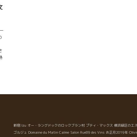
文
ー
の
さ
熟
て
い
日
、
ん
に
夜
だ
新宿
Izu
オー・ラングドックのロックブラン村
プティ・マックス
横浜緑区のエ
Domaine du Matin Calme
Oliv
ゴルジュ
Salon Rue89 des Vins
お正月2019年