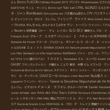
Bistro FLACON
どん
Château Poupille 2015
ゲシクト
Minamiosawa
ビスト
Yuki san
CYRIL ALONZO
GAR'O'VIN
ヴィユ・サージュ
Bistro Soif
エルミタ
Bordeaux
ネ・ジャン
CPV パリオフィ
Katsuyama san
八丈島の山田さん
フィリップ・ヴァイス
ミ
ビュイソナント
セロス・ミレジム
Wine School
Amis
Loire
がんちゃん
サン・トーバン
ープESPOA
ボルドネス
ワインバー「クル
ルシヨン
Beziers
ノ
世界遺産
コトー・デュ・レイヨン
勝俣さん
クロ・ド・
DOMAINE 
グループ・エスポア
François Ecot
パッション・エ・ナチュール
Domaine Ad Vinum
ドメーヌ・ジェローム・ギシャール
ラ・ローズ・キ・トゥッ
Ｓａｉｎｔ-Emilion
ド
トル2004年
OSAKA Vin Nature grande dégustation
Les Maù
Dambach-La-Ville
Importateur BARBARA
ジャン・ピエール・クワン
ＴＡＶＥＬ
lot 1016
シャ(猫のラベル）
Kanazawa
エル・ルンベロ
Asami
Vi
GAUBY
フランスレストラン 大輔さん
ことり
東京・中野
ビム
ビストロ・アン
histoire de Bistros de Vin Nature
ステファン・モラン
シャトー・カンボン201
コルビエール
丸山宏人
ラン ル・ディヴィル
Octopus
Lilian Bauchet
レ・
Taiwan la Deuxième Dégustation de Vin N
Laguerre
ワインバー
サンソー
ドメーヌ・ラフォレ
Savoie
ミレジム・ビオ2019
ボルドー1977年
Yokoham
Julian Altaber
aux Amis des Vins Tours
ESPOA Yorozuya
Chardonnay 2
Méli Mélo
レール
トラモンタン
南仏プロヴァンス
ル・タン・デメ
Neil
Bistro 
ラブ
Route de Grands Crus
MONTADA
ル・クロ・デ・トレイユ
野崎ワインシ
ビオディナミ栽培
パトリック・デプラ
ン
Yuzu de Paris
Vintage 2015
An