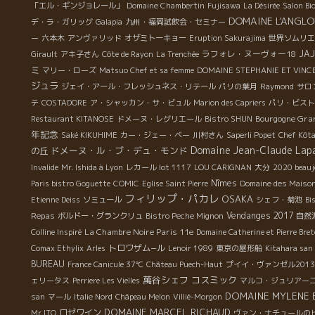
「エル・ギンジョレール」
Domaine Chambertin
Fujisawa
La Désirée
Salon Bi
DOMAINE L'ANGLO
デ・ラ・ガリッグ
Galapia
九州・福岡試飲会・セミナー
ー
六本木
アンヴァリッド
オザミトーキョー
Eruption Sakurajima
世界ソムリエ
ラフォレ・ヌーヴォー18
JA
Girault
アキ子さん
Côte de Rayon
La Trenchée
ミ
マリー・ローズ
Matsuo Chef et sa femme
DOMAINE STEPHANIE ET VINC
ジュラ
ジェイ・アール・フレッシュネス・リテール
パリの葉月
Raymond
サロ
テ
COSTADORE
ア・シャッカン・サ・ビュル
Marion des Capriers
パリ・ビスト
Bourgogne Gra
Restaurant KITANOSE
ドメーヌ・レグリエール
Bistro SHUN
年記念
Saké KIKUHIME
カー・ジェー・ベー
川村さん
Saperli Popet
Chef Kôt
Domaine Jean-Claude Lap
ドメーヌ・ル・ブ・デュ・モンド
の丘
Invalide
Mr. Ishida à Lyon
レカール lot 1117
LOU CARIGNAN
大分
2020 beauj
Nîmes
Paris bistro Goguette
COMIC
Eglise Saint Pierre
Domaine des Maison
フィリップ・パカレ
OSAKA
Etienne Deiss
ソミュール
シェフ・菊池
Bi
Repas
Vendanges 2017
ボルドー・グランクリュ
Bistro Peche Mignon
自然
La Chambre Noire Paris 11e
Colline Inspiré
Domaine Catherine et Pierre Bre
トロワザム−ル
Comax Ethylix
Arles
Lenoir 1989
東京の屋形船
Kitahara san
BUREAU
France Canicule 37℃
Château Puech-Haut
プイイ・ヴァンゼル2013
萬谷シェフ
コスミック
ェリータス
Perriere Les Vielles
マルコ・ジュリアー
DOMAINE MYLENE 
san
マール
Italie Nord
Châpeau Melon
Villié-Morgon
DOMAINE MARCEL RICHAUD
ロゼワイン
Mr ITO
ヴァン・ナチュールの