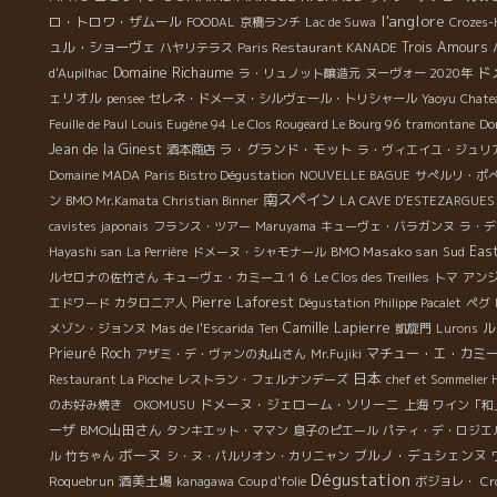
l'anglore
ロ・トロワ・ザムール
FOODAL
京橋ランチ
Lac de Suwa
Crozes-
ュル・ショーヴェ
Trois Amours
ハヤリテラス
Paris Restaurant KANADE
Domaine Richaume
ド
d'Aupilhac
ラ・リュノット醸造元
ヌーヴォー 2020年
ェリオル
pensee
セレネ・ドメーヌ・シルヴェール・トリシャール
Yaoyu
Chate
Do
Feuille de Paul Louis Eugène 94
Le Clos Rougeard Le Bourg 96
tramontane
Jean de la Ginest
ラ・グランド・モット
酒本商店
ラ・ヴィエイユ・ジュリ
Domaine MADA
Paris Bistro Dégustation
NOUVELLE BAGUE
サぺルリ・ポ
南スペイン
ン
BMO Mr.Kamata
Christian Binner
LA CAVE D’ESTEZARGUES
cavistes japonais
フランス・ツアー
Maruyama
キューヴェ・バラガンヌ
ラ・デ
BMO Masako san
Sud
East
Hayashi san
La Perrière
ドメーヌ・シャモナール
ルセロナの佐竹さん
キューヴェ・カミーユ１６
Le Clos des Treilles
トマ
アン
Pierre Laforest
エドワード
カタロニア人
Dégustation Philippe Pacalet
ペグ
Camille Lapierre
ル
メゾン・ジョンヌ
Mas de l'Escarida
Ten
凱旋門
Lurons
Prieuré Roch
マチュー・エ・カミ
アザミ・デ・ヴァンの丸山さん
Mr.Fujiki
日本
Restaurant La Pioche
レストラン・フェルナンデーズ
chef et Sommelie
ドメーヌ・ジェローム・ソリーニ
のお好み焼き OKOMUSU
上海
ワイン「和
ーザ
BMO山田さん
タンキエット・ママン
息子のピエール
パティ・デ・ロジエ
ボーヌ
ブルノ・デュシェンヌ
ル
竹ちゃん
シ・ヌ・パルリオン・カリニャン
Dégustation
Roquebrun
酒美土場
kanagawa
Coup d'folie
ボジョレ・
Cr