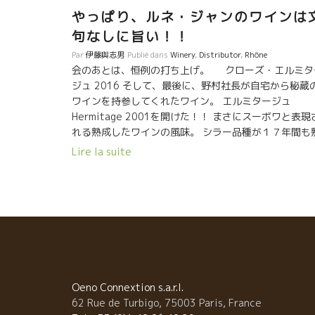
やっぱり、ルネ・ジャンのワインは
句なしに旨い！！
Par
伊藤與志男
Publié dans
Winery
,
Distributor
,
Rhône
会のあとは、恒例の打ち上げ。 クローズ・エルミタ
ジュ 2016 そして、最後に、野村社長が自宅から秘蔵
ワインを持参してくれたワイン。 エルミタージュ
Hermitage 2001を開けた！！ まさにスーボワと表現
れる熟成したワインの風味。 シラー品種が１７年間も
成して、すべてが溶けて、ゆったりとした風格を備え
Lire la suite
いた。 感動の一本でした。野村社長、ありがとうござ
ました。 ルネ・ジャンの息子のアンリー・ピエールは
本初来日。 アンリー・ピエールはコンピューター技師
お父さんのワインがこんな風に日本で飲まれているな
て知らなかった。 お父さんと日本を楽しんでいる。
二次会のカラオケでは、野村副社長とデュエットで熱
唱。 アンリー・ピエールは、小さい時から日本の漫画
親しんでいる。 日本のカラオケ文化も知っている。 今
は身をもって日本文化を体験している。一生忘れない
Oeno Connextion s.a.r.l.
ろう。
62 Rue de Turbigo, 75003 Paris, France