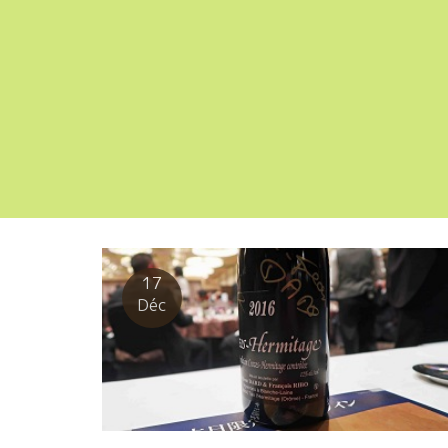
17
Déc