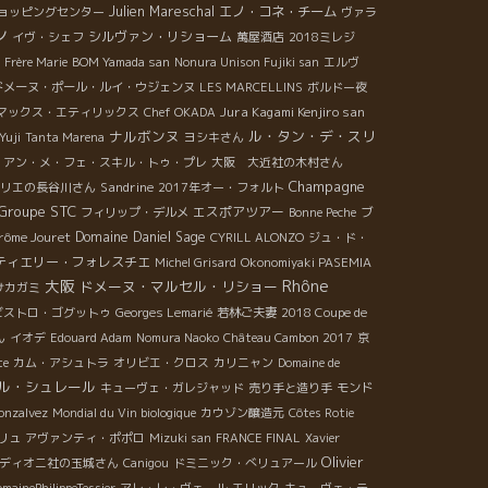
Julien Mareschal
エノ・コネ・チーム
ョッピングセンター
ヴァラ
ン
シルヴァン・リショーム
イヴ・シェフ
萬屋酒店
2018ミレジ
Frère Marie
BOM Yamada san
Nonura Unison Fujiki san
エルヴ
ドメーヌ・ポール・ルイ・ウジェンヌ
LES MARCELLINS
ボルドー夜
Jura Kagami Kenjiro san
マックス・エティリックス
Chef OKADA
ナルボンヌ
ル・タン・デ・スリ
Yuji
Tanta Marena
ヨシキさん
アン・メ・フェ・スキル・トゥ・プレ
大阪 大近社の木村さん
Champagne
Sandrine
リエの長谷川さん
2017年オー・フォルト
Groupe STC
エスポアツアー
フィリップ・デルメ
Bonne Peche
ブ
rôme Jouret
Domaine Daniel Sage
CYRILL ALONZO
ジュ・ド・
ティエリー・フォレスチエ
Michel Grisard
Okonomiyaki PASEMIA
Rhône
大阪
ドメーヌ・マルセル・リショー
サカガミ
ビストロ・ゴグットゥ
Georges Lemarié
若林ご夫妻
2018 Coupe de
ん
イオデ
Edouard Adam
Nomura Naoko
Château Cambon 2017
京
te
カム・アシュトラ
オリビエ・クロス
カリニャン
Domaine de
ル・シュレール
キューヴェ・ガレジャッド
売り手と造り手
モンド
onzalvez
Mondial du Vin biologique
カウゾン醸造元
Côtes Rotie
リュ
アヴァンティ・ポポロ
Mizuki san
FRANCE FINAL
Xavier
Olivier
ディオニ社の玉城さん
Canigou
ドミニック・べリュアール