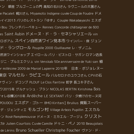
ァン 銀座
ブルゴーニュの門
高知の石川さん
ラヴニールの大園さん
ドメ
e Pacalet
梶川さん
Miyamoto
Indigene
cuvée Coup de Foudre
イイ2013
パリのレストラン「ゆず」
Couple Wakabayashi
エスポ
e Bou
フレンチバーベキュー
Rennes
Concorde
châtaignier de 600
ドメーヌ・ド・ラ・セネシャリエール
Saint Aubin
les
vin
スペイン自然派ワイン見本市
ジュン
ェロボアム
ワインバー・俊
ド・ラングロール
Guillaume
Poupille 2008
レ・ザノ二ム
然派ワインショップ
エイロール
パリ・ビストロ・サガン
ロマン店長
植
ージニ・プルミエクリュ
vin Venskab
50e anniversaire de Yuki san
2018年 日本・ボジョレヌー
r millésime 2009 de Marcel Lapierre
マルセル・ラピエール
東京
バルセロナのユウコさん
CPVの石
ケヴィン・デコンブ
PLOUF
Le Clos Fantine
哲学
長ユキ子さん
Bois
ワ2015年
グルナッシュ・ブラン
NICOLAS BERTIN
Kirishima
Ardèche
ォレ収穫2018年
LE SEXTANT
パリ・夕焼けのセーヌ河
エスポア・ゴトー
質販スーパー
 POUDOU
BMO Kiritani]
Brulius
モルゴン村
エスカル
ィデ・ジェンティエ
Village Arbois Pupillin
クリスト
ャン
Rosé Pamplemousse
ドメーヌ・ミカエル・ブージュ
tte
ドゥニ・ペノ
2018 Beaujolais
Julien Courtois
Cuvée Camille
Bruno Schueller
Christophe Foucher
s de Lérins
ヴァン・ド・