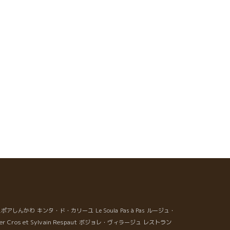
スポアしんかわ
キンタ・ド・カリーユ
Le Soula
Pas à Pas
ルージュ・
ier Cros et Sylvain Respaut
ボジョレ・ヴィラージュ
レストラン