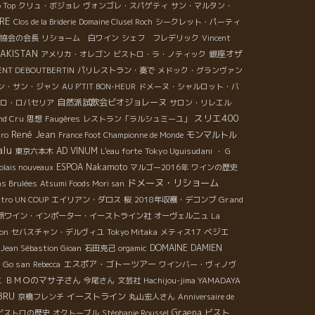
o Top
クリュ・ボジョレ
ヴォンゴレ・スパゲティ
サン・マルタン・
RE
Clos de la Briderie
Domaine Clusel Roch
シークレット・パーティ
協会の会長
リショーム 白ワイン
シェフ フレデリック
Vincent
JAKISTAN
銀座オザ
アメリカ・オレゴン
ビストロ・ラ・ノティック
ENT DEBOUTBERTIN
パリレストラン・奏で
メドック・グランヴァン
ン・サン・ジャン
AU P'TIT BON-HEUR
ドメーヌ・シャルロット・バ
自然派試飲会ビオジョレーヌ
ロ・ロバセリア
サロン・リレエル
スリエ400
nd Cru
思想
Faugères
レストラン「ラルシュミーユ」
René Jean
モンマルトル
aro
France Foot Championne de Monde
alu
AD VINUM
Tokyo Uguisudani
東京六本木
L'eau forte
・ G
ESPOA Nakamoto
olais nouveaux
マルゴー2016年
ワインの歴史
ドメーヌ・リショーム
s Brulées
Atsumi Foods Mori san
Grand
stro UN COUP
エイリアン・ダロス
桜
2018年収穫・デコンブ
派ワイン・インポーター・イーストライン社
オーヴェルニュ
La
ベジエ
ton
セバスチャン・デルヴィユ
Tokyo Mitaka
メティス17
DOMAINE DAMIEN
Jean Sébastion Gioan
石田克己
orgamic
Go san
エスポア・ゴトーツアー
Rebecca
ワインバー・ヴィノヴ
ＢＭＯのマサ子さん
ニ
今尾さん
文芸社
Hachijou-jima YAMADAYA
BRU
イーストライン
京橋フレンチ
丸山宏人さん
Anniversaire de
Graena
ビスト
ビストロの歴史
オクトーブル
Stéphanie Roussel