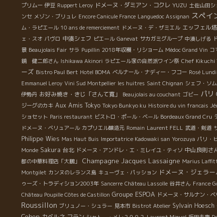
ドメーヌ・ダミアン・コクレ
YUZU
プリムー
伊豆
Ruppert Leroy
土佐山田シ
スペイ
ンセ
メゾン・ブリュレ
Encore Canicule France
Languedoc Assignan
エッフェル塔
ム・ラピエール
10 ans de remerciement
ドメーヌ・デ・ザミエル
中湊シェフ
ェ・スオ
パヴロ
ピエール
Ganevat
サカガミグループ
中湊しげる
景
Beaujolais Fair
サラ
Pupillin
2018年収穫・リショーム
Médoc Grand Vin
コ
鏡 健二郎さん
Ishikawa Akinori
ラピエール家の自然派ワイン祭
Chef Kikuchi 
ーズ
Bistro Paul Bert
Hotel BOMA
ベルナール・ナディー・フコー
Rosé Lundi
Emmanuel Leroy
Vini Sud Montpellier
les huitres
Saint Chignan
シェフ・ソム
パリ
お好み焼き・きじ「さんて寛」
伊勢丹
Beaujolais au couchant
ゴビー
Aux Amis Tokyo
Jé
ジーグのカキ
Tokyo Bunkyo ku
Histoire du vin francais
ショセット
Paris restaurant
ビストロ・ポール・ベール
Bordeaux Grand Cru
ドメーヌ・ベリュアール
カプリエル醸造元
Romain
Laurent FELL
武道・剣道
Philippe Wies
Mas Haut Buis
Importatrice Kadowaki san
Yorozuya
パリ・
Sakura
台北
中山良則さ
Monde
ドメーヌ・アンドレ・エ・ミレイユ・ティソ
Champagne Jacques Lassaigne
都の中華料理店「大鵬」
Marius Laffit
ドメーヌ・ジェラー
Montgilet
カンヌのレランス島
キューヴェ・パッション
ゥーズ・トラディション2003年
Sancerre
Château Lassolle
谷井さん
France G
Groupe ESPOA
Château Poupille Côtes de Castillon
ドメーヌ・サルナン・ベ
Roussillon
Sylvain Hoesch
ブリュノー・シュラー
見本市
Bistrot Atelier
Cohen
カベルネ フラン