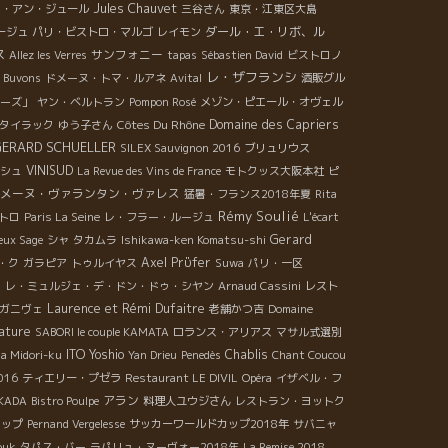
Jules Chauvet
ロ・アン・ジュール
三谷さん
東京・江東区大島
ダール・エ・リボ、ル
ージュ
パリ・ビストロ・マルゴ
レイモン
ス
サンフォニー
Allez les Verres
tapas
Sébastien David
ビストロノ
レ・ザフランシ
 Buvons
ドメーヌ・トマ・ルアネ
Avital
酒販グル
ーズ」
ヤン・ベルトラン
Pompon Rosé
メゾン・ピエール・オヴェル
Côtes Du Rhône
Domaine des Capriers
タイラック
ゆう子さん
GERARD SCHUELLER
SILEX Sauvignon 2016
ブリュリウス
VINISUD
シュ
La Revue des Vins de France
モトクッス大阪本社
ピ
メーヌ・ヴァランタン・ヴァレス
猛暑・フランス2018年夏
Rita
Rémy Soulié
トロ
Paris La Seine
レ・フラー・ルージュ
L'écart
Gerard
eux Sage
シャ
タカムラ
Ishikawa-ken Komatsu-shi
Axel Prϋfer
・ク
ガラピア
トゥルイヤス
Suwa
パリ・一区
7
レ・ミュルジェ・デ・ドン・ドゥ・シヤン
Arnaud Cassini
レスト
Laurence et Rémi Dufaitre
ガニヴェ
老舗かつ吉
Domaine
ature
SABORI le couple KAMATA
ロランス・アリアス
マサル式選別
ITO Yoshio
Chablis
a Midori-ku
Yan Drieu
Penedès
Chant Coucou
016
ティエリー・プゼラ
Restaurant LE DIVIL
Opéra
イザベル・フ
アラン
OKADA
Bistro Poulpe
料理人ユウジさん
レストラン・ヨットク
ョップ
Pernand Vergelesse
サッカーワールドカップ2018年
サバニャ
ouk
タパス・バー
ラパリュ・ヌーヴォー2018年
La Remise 2018