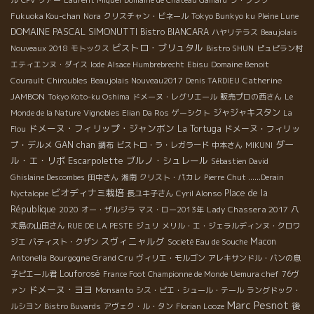
ル
CPV ツアー
Laurent Miquel
Domaine de Chateau Gaillard
ラ・プラツ
Fukuoka Kou-chan
Nora
クリスチャン・ビネール
Tokyo Bunkyo ku
Pleine Lune
DOMAINE PASCAL SIMONUTTI
Bistro BIANCARA
ハヤリテラス
Beaujolais
ビストロ・ブリュタル
Nouveaux 2018
モトックス
Bistro SHUN
ピュピラン村
エティエンヌ・ダイス
Iode
Alsace Humbrebrecht
Ebisu
Domaine Benoit
Catherine
Courault
Chiroubles
Beaujolais Nouveau2017
Denis TARDIEU
JAMBON
Tokyo Koto-ku Oshima
ドメーヌ・レグリエール
販売プロの西さん
Le
ジャジャキスタン
Monde de la Nature
Vignobles Elian Da Ros
ゲーシクト
La
ドメーヌ・フィリップ・ジャンボン
La Tortuga
ドメーヌ・フィリッ
Flou
ダー
プ・デルメ
GAN chan
調布
ビストロ・ラ・レガラード
中本さん
MIKUNI
ル・エ・リボ
Escarpolette
ブルノ・シュレール
Sébastien David
Ghislaine Descombes
田中さん
湘南
クリスト・パカレ
Pierre
Chut ......Derain
ビオディナミ栽培
Place de la
Nyctalopie
長ユキ子さん
Cyril Alonso
République
Lady Chassera 2017
2020
オー・ザルジラ
マス・ロー2013年
八
丈島の山田さん
RUE DE LA PESTE
ジュリ
メリル・エ・ジェラルディンヌ・クロワ
スヴィニャルグ
Macon
ジエ
バティスト・クザン
Societé Eau de Souche
Bourgogne Grand Cru
Antonella
ヴィリエ・モルゴン
アレキサンドル・バンの息
Louforosé
子ピエール君
France Foot Championne de Monde
Uemura chef
76ヴ
ドメーヌ・ヨヨ
ァン
Monsanto
シス・ピエ・シュール・テール
ラングドック・
Marc Pesnot
後
ルシヨン
Bistro Buvards
アヴェク・ル・タン
Florian Looze