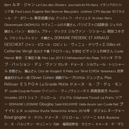
ルネ・ジャン
Bert
Le Clos des Oliviers
Journaliste Mr.Hans
イタリアのシシ
Paul Louis Eugene
リア島
Bien Boire en Beaujolais
Juliénas
CPV équipe
セパラメ
東京武蔵小山
ール・ア・ボワール
クリストフ・ペイリュス
Yo chan
Paris
パリビストロ試飲会
Okonomiyaki OKOMUSU
ラヴェニールの大園さん
ジュラの
シルヴァン・リショーム
岩田コキさ
鏡さん
バトン・板垣さん
プティ・マックス
ん
DOMAINE FREDERIC ET ARNAUD
フランスレストラン 大輔さん
GESCHICKT
レ・ヴィニュ・ドリヴィエ
Gilles et
ジャン・ピエール・ロビノ
Catherine Vergé
ピオッシュの林さん
北川ナヲ著「テロワール」文芸社
Cuvée
クラ
Marcel
東京・江東区大島
Mas Lau 2013
Châteauneuf-du-Pape
うぐいす
ブ・パッション・デュ・ヴァン
セレネ・ドメーヌ・シルヴェール・トリシャー
ル
赤間さん、藤山さん
Clos de Vougeot
6 Pieds sur Terre
ESPOA Yamamasu
世界
Olivier Cohen
ジュンさん
Mas
遺産旧ボルドー街
酒販グループESPOA
ＥＳＰＯＡ
ドメーヌ・ル・ブ・デュ・モン
Pellisser
La Grande Motte
ド
西南部地方
cuvée Coup de Foudre
ワインバー・ヴィノヴェリータス
Pouilly-
Stéphane Tissot
ツア
Vinzelles 2013
シェフ・ジェローム・ジェグル
La Prats
プ
ー
Glouglou
DOMAINE LEONINE
Saké KIKUHIME
Ueda Ayumi san
Cuvée Red
イイヒュメ
2018年・ボジョレヌーヴォー
sculpteur Ryota Yamashita
Arbois
Bourgogne
ドメーヌ・ジェローム・ソリーニ
ラ・デジレ
B.B.B. Bojoloise
シ・ヌ・パルリオン・カリニャン
九州・福岡試飲会・セミナー
ドメーヌ・デ・ザミ