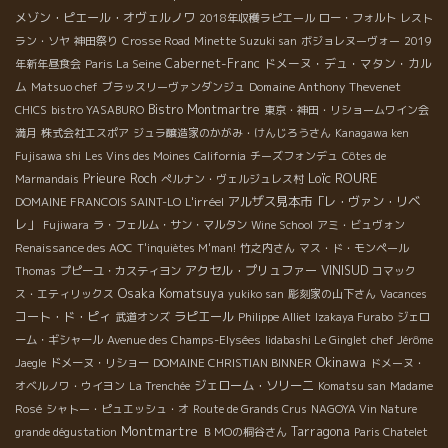
メゾン・ピエール・オヴェルノワ
2018年収穫ラピエール
ロー・フォルト
レスト
ラン・ソヤ
神田祭り
Crosse Road
Minette Suzuki san
ボジョレヌーヴォー
2019
Cabernet-Franc
ドメーヌ・デュ・マタン・カル
年新年昼食会
Paris La Seine
ム
Domaine Anthony Thevenet
Matsuo chef
ブラッスリーヴァンダンジュ
Bistro Montmartre
CHICS
bistro YASABURO
東京・神田・リショームワイン会
満月
株式会社エスポア
ジュラ醸造家のかがみ・けんじろうさん
Kanagawa ken
Fujisawa shi
Les Vins des Moines
California
チーズフォンデュ
Côtes de
Loïc ROURE
Prieure Roch
Marmandais
ぺルナン・ヴェルジュレス村
L'irréel
アルザス見本市「レ・ヴァン・リベ
DOMAINE FRANCOIS SAINT-LO
レ」
Fujiwara
ラ・フェルム・サン・マルタン
Wine School
アミ・ビュヴォン
Renaissance des AOC
T'inquiètes M'man!
竹之内さん
マス・ド・モンペール
アクセル・プリュファー
VINISUD
Thomas
プピーユ・カスティヨン
コマック
Osaka Komatsuya
ス・エティリックス
yukiko san
彫刻家の山下さん
Vacances
コート・ド・ピィ
ラピエール
武道オンズ
Philippe Alliet
Izakaya Furabo
ジェロ
ーム・ギシャール
Avenue des Champs-Elysées
Iidabashi Le Ginglet
chef Jérôme
Okinawa
Jaegle
ドメーヌ・リショー
DOMAINE CHRISTIAN BINNER
ドメーヌ・
ジェローム・ソリーニ
オベルノワ・ウイヨン
La Trenchée
Komatsu san
Madame
Rosé
シャトー・ピュエッシュ・オ
Route de Grands Crus
NAGOYA Vin Nature
Montmartre
Tarragona
grande dégustation
ＢＭОの桐谷さん
Paris Chatelet