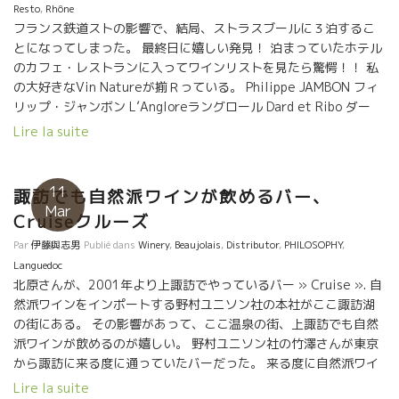
いる。 ここまでの収入減はかなり厳しい。 でもダミアンは、すべ
Resto
,
Rhône
てを受け容れて、じっくり構えて忍耐で前を見つめている。 収穫
フランス鉄道ストの影響で、結局、ストラスブールに３泊するこ
量は極小だったけど、ワインはトビッキリ美味しい。 アルコール
とになってしまった。 最終日に嬉しい発見！ 泊まっていたホテル
度数１１度と低くスート体に沁み渡っていく絶品！ このスーット
のカフェ・レストランに入ってワインリストを見たら驚愕！！ 私
伸びていくやさしい深味、美味しいな。 まだビン詰めして
の大好きなVin Natureが揃Ｒっている。 Philippe JAMBON フィ
いないが、超自然な甘口の2015年のシュナン。立った２樽しかな
リップ・ジャンボン L’Angloreラングロール Dard et Ribo ダー
い。 まだ古樽熟成中。 普通、残糖が多い甘口は酸化防止剤がタッ
ル・エ・リボ シャンパーニュのJacque LASSAIGNEジャック・ラ
Lire la suite
プリ入っている。 ダミアンのこの Vin liquoreux ヴァン・リコロ
セーニュまである。 何ということだ！ 最もホテルでサーヴィスし
ー甘口ワインLa Poivrotte ラ・ポワヴロットは、 SO2無添加の
にくいジャンボンが何とグラスワインで提供されていた。 迷わず
ZERO ZERO!! 超貴重品! イヤー、もうたまらない！この液体は本
一杯！ Hotel BOMA ストラスブールにて
11
諏訪でも自然派ワインが飲めるバー、
当に“お神酒”だ。 そして、トビッキリ爽やかな微発泡のペティア
Mar
Cruiseクルーズ
ンSaperli Popet サペルリ・ポペット。旨い！ 会場は
PARISのエッフェル塔の近所だった。 ほろ酔いで外に出ると、パ
Par
伊藤與志男
Publié dans
Winery
,
Beaujolais
,
Distributor
,
PHILOSOPHY
,
リの曇り空にキリット立って、先頭が雲に隠れていた。 パリ情緒
Languedoc
満載。
北原さんが、2001年より上諏訪でやっているバー » Cruise ». 自
然派ワインをインポートする野村ユニソン社の本社がここ諏訪湖
の街にある。 その影響があって、ここ温泉の街、上諏訪でも自然
派ワインが飲めるのが嬉しい。 野村ユニソン社の竹澤さんが東京
から諏訪に来る度に通っていたバーだった。 来る度に自然派ワイ
ンを持ち込んで北原さんと飲んでいる内に、北原さんも自然派ワ
Lire la suite