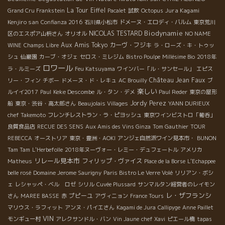
La Tour Eiffel
Jura Kagami
Grand Cru Frankstein
Pacalet
試飲
Octopus
Kenjiro san
Confianza 2016
石川県小松市
ドメーヌ・エロディ・バルム
東京荒川
Biodynamie
NICOLAS TESTARD
区のエスポア山枡さん
オリオル
NO NAME
Aux Amis Tokyo
カーヴ・フジキ
WINE
Champs Libre
ラ・ローズ・キ・トゥッ
シュ
仙巌園
カーブ・オジェ
セロス・ミレジム
Bistro Poulpe
Millésime Bio
2018年
ロワール
ラ・ルミーズ
Feu Katsuyama
ワインバー「ル・サンセール」
エピス
Château Jean Faux
リー・フィン
チボー
ドメーヌ・ド・レキュ
AC Brouilly
ブ
楽しい
Keke Descombe
ルイイ2017
Paul
ル・タン・デメ
Paul Reder
東京の屋形
Jordy Perez
船
東京・渋谷・高太郎さん
Beaujolais Villages
YANN DURIEUX
chef Takemoto
フレンチレストラン・ラ・ピヨッシュ
東京ワインビストロ「葡呑」
良質食品店
RECUE DES SENS
Aux Amis des Vins Ginza
Tom Gauthier
TOUR
REBECCA
オーストリア
東京・豊洲・AOKI
アンジェ自然派ワイン見本市・
BUNON
Tam Tam
L'Herbefolle
2018年ヌーヴォー・レミー・デュフェートル
アメリカ
リレール見本市
フィリップ・ヴァイス
Matheus
Place de la Borse
L'Echappee
belle rosé
Domaine Jerome Saurigny
Paris Bistro Le Verre Volé
リリアン・ボシ
ェ
レシャッペ・ベル ロゼ
シリル
Cuvée Plussard
サンマルタン経営者のレイモン
レ・ザフランシ
プピーユ
さん
MAREE BASSE
赤
アヴィニョン
France Tours
マリウス・ラフィット
アンヌ・パイエさん
Kagami de Jura
Callipyge
Anne Paillet
VIN
モンギュー村
アレクサンドル・バン
Vin Jaune
chef Xavi
ピエール橋
tapas