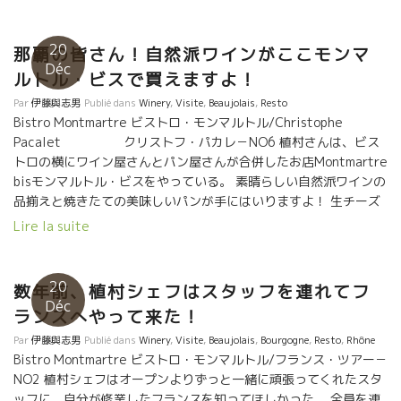
インのファンに。 今夜はMarc Pesnotさんと３人でやって来
た。 こんなワイン達がありました。 フィリップ・ジャンボンのア
レ・レ・ヴェール Allez les Verres!!! 明日、日本にやって
20
那覇の皆さん！自然派ワインがここモンマ
来るラングドック地方のEscarpoletteエスカルポレット醸造の
Déc
ルトル・ビスで買えますよ！
Ivo Ferreiraイヴォ・フェレラのワインもありました。 あさ、
イヴォIvoファンの皆さん！！来週、Julieと一緒に、日本にやっ
Par
伊藤與志男
Publié dans
Winery
,
Visite
,
Beaujolais
,
Resto
て来ますよ
Bistro Montmartre ビストロ・モンマルトル/Christophe
Pacalet クリストフ・パカレ－NO6 植村さんは、ビス
トロの横にワイン屋さんとパン屋さんが合併したお店Montmartre
bisモンマルトル・ビスをやっている。 素晴らしい自然派ワインの
品揃えと焼きたての美味しいパンが手にはいりますよ！ 生チーズ
もガトーもあり、心地よいフランスの風が吹いています。
Lire la suite
素晴らしい自然派ワインの品揃えと焼きたての美味しいパンが手
にはいりますよ！ 生チーズもガトーもあり、心地よいフランスの
風が吹いています。 パリにあってもおかしくない品揃え。 クリ
20
数年前、植村シェフはスタッフを連れてフ
ストフ・パカレも驚くワインがズラリと並んでいる。 台湾の自然
Déc
ランスへやって来た！
派ワインインポーターのレベッカさんが大好きなパルティーダ・
クルーズの“TS”もあり。 クリストフのおじさん
Par
伊藤與志男
Publié dans
Winery
,
Visite
,
Beaujolais
,
Bourgogne
,
Resto
,
Rhône
マルセル・ラピエール、フィリップ・ジャンボンもあり。 那覇の
Bistro Montmartre ビストロ・モンマルトル/フランス・ツアー－
皆さん！ 沖縄の旅に来た人へ、 ここで自然派ワインを仕入れて沖
NO2 植村シェフはオープンよりずっと一緒に頑張ってくれたスタ
縄の海でやるのも最高ですよ。
ッフに、自分が修業したフランスを知ってほしかった。 全員を連