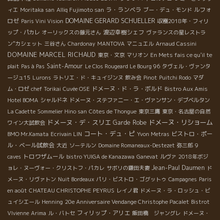
ラ・ランベラ
ルフォ
ィエ
Moritaka san
Alliq Fujimoto san
ブー・デュ・モンド
DOMAINE GERARD SCHUELLER
ロゼ
Paris Vini Vision
収穫2018年・フィリ
渡辺幸樹シェフ
ップ・パカレ
オーリックスの藤元さん
ヴァランスの星レストラ
ン”カシェット
三谷さん
Chardonay
MANTOVA
マニュエル
Arnaud Cassini
DOMAINE MARCEL RICHAUD
東京・文京
マリオン
En Mets fais ce qu'il te
Saint-Amour
plait
Pas à Pas
Le Clos Rougeard Le Bourg 96
タヴェル・ヴァンタ
ージュ15
Lurons
ラトリエ・ド・キュイジンヌ
飲み会
Pinot
Puitchi Rodo
マダ
ドメーヌ・ド・ラ・ボルド
ム・ロゼ
chef Torikai
Cuvée OSE
Bistro Aux Amis
Hotel BOMA
シャルドネ
ドメーヌ・ステファニー・エ・ヴァンサン・デブベルタン
La Cadette
Sommelier Hino san
Côtes de Thongue
東京三鷹
東京・名古屋の自然
ドメーヌ・デ・スリエ
ドメーヌ・リショーム
Garde Robe
ワイン大試飲会
コート・デュ・ピ
ビストロ・ポー
BMO Mr.Kamata
Ecrivain LIN
Yvon Metras
ル・ベール試飲会
大近
ソーテルン
Domaine Romaneaux-Destezet
弥三郎
9
トロワザムール
caves
bistro YUIGA de Kanazawa
Ganevat
ルヴァ
2018年ボジ
Jean-Paul Daumen
ョレ・ヌーヴォー・クリストフ・パカレ
サボリの鎌田夫妻
ド
メーヌ・リヴァトン
Nuit Bordeaux
パリ・ビストロ・ゴグットゥ
Campagnes
Paris
en août
CHATEAU CHRISTOPHE PEYRUS
レイノ君
ドメーヌ・ラ・ロッシュ・ビ
ュイシエール
Henning
20e Anniversaire Vendange Christophe Pacalet
Bistrot
フィリップ・アリエ
VIvienne
Arima
ル・バトセ
飯田橋 ジャングレ
ドメーヌ・