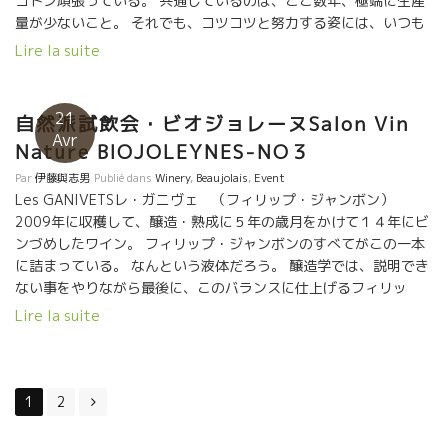
コトン頑張っている。 共通しているのは、ここ数年、極端に生産
量が少ないこと。 それでも、コツコツと努力する姿には、いつも
感動しています。 . 頑張って欲しいと思っています。 心から応援
Lire la suite
しています。 . 左の男性は、台湾で１４冊もワインの本をだしてい
る作家の林Linさんです。 . 鏡さんの右にいるのは、ジャンボンの
奥さんカトリーヌさんです。 大切な人です。
21
自然派試飲会・ビオジョレーヌSalon Vin
Avr
Nature BIOJOLEYNES-NO３
Par
伊藤與志男
Publié dans
Winery
,
Beaujolais
,
Event
Les GANIVETSレ・ガニヴェ （フィリップ・ジャンボン）
2009年に収穫して、醸造・熟成に５年の歳月をかけて１４年にビ
ンづめしたワイン。 フィリップ・ジャンボンのすべてがこの一本
に詰まっている。 なんという液体だろう。 醸造学では、説明でき
ない事をやりながら最後に、このバランスに仕上げるフィリッ
プ。 エモーショナルなワインだ。 色んな意味で飲みごたえのある
Lire la suite
ワインである。
Posts
1
2
navigation