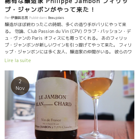
稀有な醸造家 Philippe Jambon フィリッ
た料理人時代がある。 その時に若きフィリップ・ジャンボンがソ
プ・ジャンボンがやって来た !
ムリエとして働いていたのである。 . ジャンボンのAux Amis
d’une Francheを開けた。 ウーン！ 炎の料理に炎のワイン！ フラ
Par
伊藤與志男
Publié dans
Beaujolais
ンスの真髄にある奥深い文化エネルギーは燃え続けている！！ . 食
醸造がほぼ終わったこの時期、多くの造り手がパリにやって来
べている間に、自分の体の奥から喜びとエネルギーがほとばしっ
る。 勿論、Club Passion du Vin (CPV) クラブ・パッション・デ
てくるのを感じる。 . 時間が止まった様なフランスには、このエネ
ュ・ヴァンの Paris オフィスにも寄ってくれる。 あのフィリッ
ルギーの火種を絶やさないように頑張っている人達がいる。 我々
プ・ジャンボンが新しいワインを引っ提げてやって来た。 フィリ
にエネルギーを提供し続けている人達がいる。 . 脅威をふるうコロ
ップ・ジャンボンには多く友人、醸造家の仲間がいる。 彼らのワ
ナも、食とワインに関わる我々のエネルギーを止めることはでき
インの中で、フィリップの感性で選別したワインをフィリップが
Lire la suite
ない！！ . 日本の仲間達の皆さん！！ 今こそ！テーブル文化の真
熟成させたりして、Jambon の ラベルで瓶詰して 出荷するのが、
髄の炎をメラメラと燃やし続けましょう！！ コロナ如きに負ける
Une Tranche ユンヌ・トランシュ。 フィリップの自分のワイン
な！！ 苦しいのは皆同じ！ 自分の奥深くにある炎さえ絶やさなけ
は、収穫量が極小の上、5年、8年と長期熟成させるので売るワイ
2
れば、いつでも再生できる！ もっと、強く、もっといいやり方
ンが 殆どない。 この Une Tranche があるから、夢を追い続ける
Nov
で！！ . 今こそ、Passion !! 燃やせ！！PASSION！！燃えろ！！
ことが可能になっています。 不思議なことに、フィリップが瓶詰
PASSION！！
した Une Tranche ユンヌ・トランシュはジャンボン香が必ず 入
っている。 まるで、フィリップ酵母がワインの中に入って活動し
たとしか思えない風味を醸しています。 特に今回の Aux Ami オザ
ミは最高です。買いですよ！！