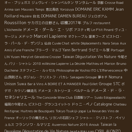
サンタムール
オー・ブリュガス
ジュヴレイ・シャンベルタン
京都
Crosse Road
DOMAINE ERIC KAMM
Jean
Arima san
Mauvais Temps
恵比寿店
Yorozuya
Foillard
台北
DOMAINE DAMIEN BUREAU
Mazière
ジェロボアム
Roussillon
収穫2017年
サカガミの日野さん
プルフ
restaurent
ドメーヌ・ダール・エ・リボ
L'Alchemille
アスティ町
Le P'tit Pinard
ヴィユ・
Marcel Lapierre
メドック
サージュ
オクトーブル
渥美フーズ
ビストロ・
ラ・パール・デ・ザンジュ
仙台
Cuvée Chat
white
Déplacements
Nara Seiya
Aux
Yann Bertrand
ラピエール家
Amis d’une Franche
ブラーヴ・マルゴ
Portugal
Taiwan Dégustation Vin Nature
LIN Yusen
Meryl et Géraldine Croizier
今尾さ
Bruno
ん
パリ・シャトレ
2018 millésime Lapierre
La Désirée
Mathieu et Marion
Duchene
中
ステファニー・ルッセル
Philosophie de Yoshio ITO
L'Effervescence
山良則さん
Nomura
ボジョレ・クリストフ・パカレ
Sakagami Groupe
夢キチ
Groupe STC
Unison Suwa
Bar à Vins A BOIRE ET A MANGER
Paul Gillet
ボ
ドメーヌ・ド・ラ・
デガ・カウゾン醸造元
ドメーヌ・カトリーヌ・ベルナール
セネシャリエール
The Concorde Wine Club
日酒販ツアー
Suido Edogawabashi
Catalogne
ドゥニ・ペノ
福岡の今尾さん
ビストロ・グランユイットゥ
Chateau
Tokyo Tsukiji-jogai
Restignac
Huitres de Bouzigues
La Revue des Vins de
France
オーリックの橋元さん
リヨンの石田シェフ
シャトー・クリストフ・ペイリ
フランソワ・ルマリエ
Taiwan la
ュルス
Auxerrois Nature 2016
Anouk
Deuxième Dégustation de Vin Nature
Iwata Koki san
CYRIL ALONZO