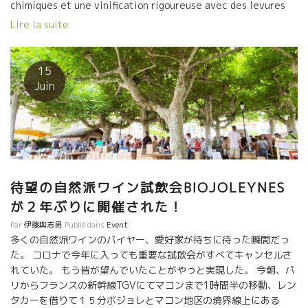
chimiques et une vinification rigoureuse avec des levures
indigènes et sans chaptalisation. Grâce à un ensoleillement
Lire la suite
privilégié et des vignes en coteaux exposées sud-est,
Philippe Jambon récolte des raisins sains et mûrs qui, après
de longues macérations, produiront des vins pulpeux et
15
équilibrés et seront mis en bouteilles après plusieurs
Juin
années d’élevage. Nous avons été séduits par ‘Les
Baltailles’ VDF 2011, un assemblage de très vieilles vignes
de Gamay des lieux-dits ‘Les Batailles’ et […]
待望の自然派ワイン試飲会BIOJOLEYNES
が２年ぶりに開催された！
Par
伊藤與志男
Publié dans
Event
多くの自然派ワインのバイヤー、愛好家が待ちに待った瞬間だっ
た。 コロナで今年に入っても重要な試飲会がすべてキャンセルさ
れていた。 もう皆が望んでいたことがやっと実現した。 今朝、パ
リからフランスの新幹線TGVにてマコンまで1時間半の移動、レン
タカーを借りて１５分ボジョレとマコン地区の境界線上にある