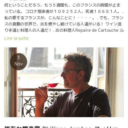
健全に造ったものは必ず最後には戻てくるし勝利する。ワインが
何ということだろう、もう５週間も、このフランスの時間が止ま
道中で悪者と闘っているんだ！でも最後には必ず正義が勝つんだ
っている。 コロナ感染者が１０９２５２人、死者１８６８１人。 .
よ！』 これはフィリップの信念だ。 フィリップのような人がいる
私の愛するフランスが、こんなことに！・・・・。 . でも、フラン
から、色んなことが解るようになった。 醸造学でやってはいけな
スの真髄の世界で、炎を燃やし続けている人達がいる！ ワイン造
い事をやると、本当はどうなるのか？ 生活をかけて実験してくれ
り手達と料理人の人達だ！ . 炎の料理人Repaire de Cartouche ル
ているようなものだ。 こんな貴重な人はいない。 フィリップのワ
ペール・ド・カルトゥッシュのシェフ・ロドルフがいる。 . そし
Lire la suite
インは特別だ！ 色んなものが詰まっている。 世界に唯一つのワイ
て、コロナ騒動なんて存在しないかのように、連日畑にでて我々
ンのスタイルを確立している。 今はこんな極の人に観えるけど、
に、美味しいワインを届ける為に農作業に励んでいるフィリッ
彼なりに深い洞察と研究を重ねてたどり着いた理論と信念でもあ
プ・ジャンボンがいる。 . 私は、今日、また久々にパリオフィスに
3
る。 フィリップは、元はミッシェラン三ツ星レストランのソムリ
出勤した。 . 勿論、昼食はロドルフの料理のテークアウト。今日の
Nov
エだったことを忘れてはならない。 ボルドー、ブルゴーニュのグ
メニューはParmentier 。 ロドルフは、従業員を全員休ませて、
ラン・ヴァンを体験した後に、この自然な世界にはいってきた人
自分独りで料理を創っている。 . カルトゥッシュが野菜屋さんに！
であることを忘れてはならない。 深い洞察と研究と実行がフィリ
引き取りに店まで行くと、な・何と店の入り口にテーブルを並べ
ップのワインには内蔵されている。 そんな生活を顧みない探究者
て八百屋になっていた。 カルトゥッシュには美味しい野菜業者が
の様な仕事をしていながらも、ちゃんと家族をもって自分の夢を
いる。 その野菜を販売してくれている。これは助かる！！ . パリ
追い続けることができたのはカトリーヌのお蔭である。 私はそん
ジャンは、野菜仕入れる為には長蛇の列に繋がってスーパーや食
なジャンボン・ファミリーが大好きです。 そんな人達が造ったワ
品店に行かなければならない。 ここは並ばなくてもトビッキリ新
インは美味しいに決まっている！ （ジャンボンのワインの問合せ
鮮な野菜が手に入る。 オフィスに戻って早速、料理をお皿に並べ
は野村ユニソン社まで）
た。 ワインは？ロドルフと云えば、勿論フィリップ・ジャンボン
だ！！ ロドルフはスイスの三ツ星レストランの調理を担当してい