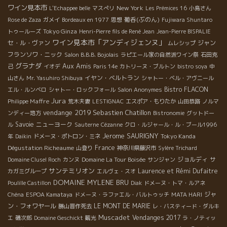
ワイン見本市
New York
L'Echappee belle
マスぺリ
Les Prémices 16
小島さん
葡呑(ぶのん)
Rose de Zaza
ガメイ
Bordeaux en 1977
思想
Fujiwara Shuntaro
Tokyo Ginza
トゥールーズ
Henri-Pierre fils de René Jean
Jean-Pierre BISPALIE
ワイン見本市「アンディジェンヌ」
セ・ル・ヴァン
ジャン
ムレシップ
フランソワ・ニック
Salon B.B.B. Bojolais
ラピエール家の自然派ワイン祭
石田克
グラナダ
Aux Amis
己
イオデ
Paris 14e
カトリーヌ・ブルトン
bistro soya
中
イヤン・ベルトラン
山さん
Mr. Yasuhiro Shibuya
シャトー・ベル・アヴニール
Bistro FLACON
エル・ルンベロ
シャトー・ロックフォール
Salon Anonymes
Jura
Philippe Maffre
荒木夫妻
LESTIGNAC
エスポア・もりたか
山田恭路
ノルマ
vendange 2019
Sebastien Chatillon
ンディー地方
Bistronomie
グットドー
Savoie
ニューヨーク
ル
Sauterne
Cézanne
クロ・ルジャール・ル・ブール1996
Jerome SAURIGNY
Tokyo Kanda
年
Daikin
ドメーヌ・ポトロン・ミネ
Dégustation Richeaume
France
山登り
神奈川県藤沢市
Sylère Trichard
ジョルディ
Domaine Clusel Roch
カンヌ
Domaine La Tour Boisée
サンジャン
サ
サンテミリオン
Laurence et Rémi Dufaitre
カガミグループ
エルヴェ・スオ
DOMAINE MYLENE BRU
Poulille Castillon
Diak
ドメーヌ・トマ・ルアネ
ジャ
Chéna
ESPOA Kamataya
ドメーヌ・ラファエル・バルトゥッチ
MATA HARI
ン・フォワヤール
LE MONT DE MARIE
勝山晋作死去
レ・バスティード・ダルキ
Muscadet
Vendanges 2017
エ
磯次郎
Domaine Geschickt
観光
ラ・ノティッ