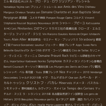
ル・グロ・デュ・ロワ
ジュリアン・マレシャル
エル
株式会社JALUX
aux Amis des Vins
Yamadaya Yajima san
ブリュノ・シュレール
Château
Domaine Charlotte et Jean Baptiste Sénat
Margaux
Orveaux Tanaka san
Perpignan
Pompon Rouge
居酒屋・ユメキチ神田
Opéra
コルナス
Vincent
Bojolais Nouveaux 2018
シャトー・プピーユ
Stéphanie Roussel
Katsuyama
Les Pénitentes
ロゼワイン
サカガミ社の高橋社長
クローズ・エルミ
ＢＭО
タージュ
フィリップ・テシエ
Vin Raisins Gaulois
Konno de Organ
Ishibashi
Alain Allier
Strasbourg
Tours
東京試飲会・セミナー
モン・ブリュリウス
銀座
4丁目
France Gonzalvez
saumur
ジェーテー
銀座フレンチ
Apps
Suwa
Paris
Belleville
Goutte d’Or
ルーツ66
ボデガ・コーゾン醸造元
Clos de Taillac
カリニャ
Domaine Prieuré Roch
ン・ヴィエイユ・ヴィーニュ
ラピエール研修生のセイヤ
Symphonie
カスティヨン
さん
Importateur Kadowaki Noriko
パシオン心斎橋店
パリ観光
Benoit Courault
オーリック濱田社長
Les Murgers des Dents de Chien
Nice
レシャッペ・ベル
寿司屋・Yuzu
京橋フレンチ
チャリティー
2018 Vendange
ルペール・ド・
イヴ・カムドボルド
Descombes
シャルドネ2016年
Ooe san
クリストフ・パカレ
カルトゥッシュ
Minervois
ドメーヌ・パスカル・
Le Temps des Cerises
シモヌッティ
野村高城さん
ルヴィアン・ガメイ
マッ
チルド・スリエ
ラ・トランシェ 2016年
名古屋自然派ワイン試飲会
Les gens de
Métiers
2018 Beaujolais Nouveaux partis
北イタリア
長野・諏訪
カバノン
ソフ
ィア・ボシェ
パカレ
ポルト
Hop'là
Marie Lapierre
俊さん
ワインカーヴ・パピーユ