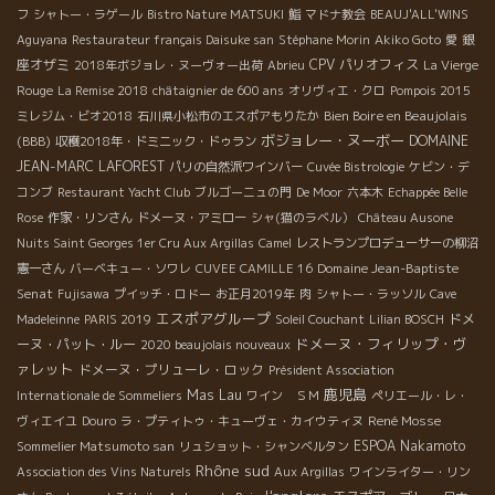
フ
シャトー・ラゲール
Bistro Nature MATSUKI
鮨
マドナ教会
BEAUJ'ALL'WINS
銀
Aguyana
Restaurateur français Daisuke san
Stéphane Morin
Akiko Goto
愛
座オザミ
CPV パリオフィス
2018年ボジョレ・ヌーヴォー出荷
Abrieu
La Vierge
Rouge
La Remise 2018
châtaignier de 600 ans
オリヴィエ・クロ
Pompois 2015
Bien Boire en Beaujolais
ミレジム・ビオ2018
石川県小松市のエスポアもりたか
ボジョレー・ヌーボー
(BBB)
DOMAINE
収穫2018年・ドミニック・ドゥラン
JEAN-MARC LAFOREST
パリの自然派ワインバー
Cuvée Bistrologie
ケビン・デ
コンブ
Restaurant Yacht Club
ブルゴーニュの門
De Moor
六本木
Echappée Belle
Rose
作家・リンさん
ドメーヌ・アミロー
シャ(猫のラベル）
Château Ausone
Nuits Saint Georges 1er Cru Aux Argillas
Camel
レストランプロデューサーの柳沼
Domaine Jean-Baptiste
憲一さん
バーベキュー・ソワレ
CUVEE CAMILLE 16
Senat
Fujisawa
プイッチ・ロドー
お正月2019年
肉
シャトー・ラッソル
Cave
エスポアグループ
ドメ
Madeleinne
PARIS 2019
Soleil Couchant
Lilian BOSCH
ドメーヌ・フィリップ・ヴ
ーヌ・パット・ルー
2020 beaujolais nouveaux
ァレット
ドメーヌ・プリューレ・ロック
Président Association
鹿児島
Mas Lau
Internationale de Sommeliers
ワイン ＳＭ
ペリエール・レ・
René Mosse
ヴィエイユ
Douro
ラ・プティトゥ・キューヴェ・カイウティヌ
ESPOA Nakamoto
Sommelier Matsumoto san
リュショット・シャンベルタン
Rhône sud
Association des Vins Naturels
Aux Argillas
ワインライター・リン