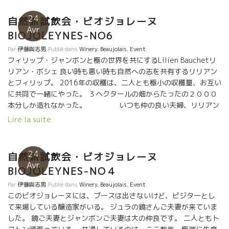
材のシャルドネのカパシティーを活かしきった造りと云ってよ
れ以来ジャンボンの蔵に手伝いを兼ねて出入りしていた。 2011年
い。 トビッキリ美味しく、バランスが良い。 これが、今世界中の
に、ジャンボンの栽培の先生でもあり、フランスの超職人の栽培
24
自然派試飲会・ビオジョレーヌ
自然派バイヤーの目に留まってしまって、引っ張りダコの人気に
家だったGuy Blanchardギー・ブランシャールが仲間内に引退を
Avr
BIOJOLEYNES-NO6
なっている。 このラベルを見たら買いですよ。 ★Jus de
表明した。 ジェロームはその畑に行って、Guyギーさんが半生を
Chaussette ジュ・ド・ショセット★ ガメ品種の良さが強調され
かけて世話をした90歳の葡萄木と向き合った時に決意した。 この
Par
伊藤與志男
Publié dans
Winery
,
Beaujolais
,
Event
たスタイル。爽やかでグイグイ飲めてしまう。美味しいよ！ ジェ
国宝級の畑と葡萄木は、このままではダメになってしまう。 これ
フィリップ・ジャンボンと極の世界を共にするLilien Bauchetリ
ローム・ギシャールのワインはすべてゼロ・ゼロです。 自生酵母
は自分が引き継ぐしかないだろう。 その3.8ｈの畑を引き継いだ。
リアン・ボシェ 良い時も悪い時も自然への志を共有するリリアン
のみで発酵、一切の添加なしのゼロ。 ジェロームを支える最大の
栽培のプロ中のプロが盆栽手入れのように世話してこの畑は完璧
とフィリップ。 2016年の収穫は、二人とも極小の収穫量、お互い
理解者の奥さんも参加。
だった。 ワイン造りは、勿論、はフィリップ・ジャンボンで習っ
に共同で一緒にやった。 ３ヘクタールの畑からたったの２０００
たこと、仕込みをやるだけだった。
本分しか造れなかった。 いつも仲の良い夫婦、リリアン
とソフィアの二人。 ２０１６年は極小の生産量は、３ヘ
Lire la suite
クタールの畑からたったの２０００本分しか造れなかった。
L’Herbefolleレルヴ・フォル（狂った草の意）のラベルで
13,14,15,16年産をすべてブレンドしてワインを造った。 量が少
24
自然派試飲会・ビオジョレーヌ
なかっただけに、ホントに美味しい。 L’Herbefolleレルヴ・フォ
Avr
BIOJOLEYNES-NO４
ル、僅かな量だけど、日本にも入りました。 エモーションが伝わ
ってくるワインですよ！ 見つけたら、絶対に買いですよ！
Par
伊藤與志男
Publié dans
Winery
,
Beaujolais
,
Event
このビオジョレーヌには、ブースは出さないけど、ビジターとし
て来場している醸造家がいる。 ジュラの鏡さんご夫妻が来ていま
した。 鏡ご夫妻とジャンボンご夫妻は大の仲良です。 二人ともト