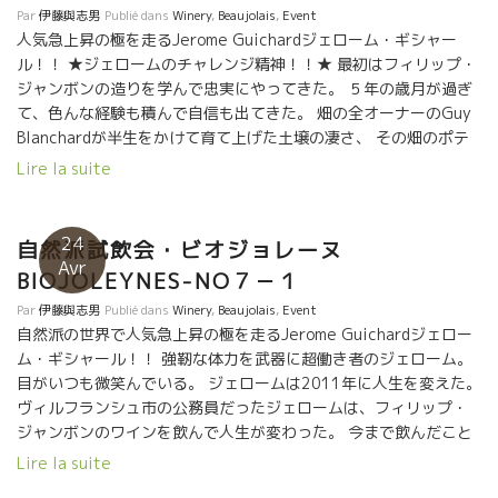
されている醸造家ばかりだった。何故？自然派が広がっているの
リアン・ダロスが、ジャンピエール・ロビノとセナさん 、エル
Par
伊藤與志男
Publié dans
Winery
,
Beaujolais
,
Event
か？ 彼らの生き方に触れたら直ぐ判る。人間としてよく働き、よ
ヴェ・スオ、セバスチャン・リフォが カトリーヌ・ブルトン、エ
人気急上昇の極を走るJerome Guichardジェローム・ギシャー
く遊び、多くの人に喜んでもらい、地球にもやさしい。 そんな生
ドワード・ラフィットが、あのダール・エ・リボのルネ・ジャン
ル！！ ★ジェロームのチャレンジ精神！！★ 最初はフィリップ・
き方を実践している愛すべき人達。そんな彼らが造るワインは広
も 藤田社長、松井さん、本当にお世話になりました。有難うござ
ジャンボンの造りを学んで忠実にやってきた。 ５年の歳月が過ぎ
がるに決まっている。 造り手と提供する人が深く繋がるとワ
いました。Merci!! あのマルセル・ラピエールもお邪魔しまし
て、色んな経験も積んで自信も出てきた。 畑の全オーナーのGuy
インの美味しさは倍増する。
た。 フィリップ・パカレも。 フィリップ・
Blanchardが半生をかけて育て上げた土壌の凄さ、 その畑のポテ
パカレとモニカさんも ジェロー
ンシャルの偉大さ、セレクションマサルの９０歳のシャルドネの
Lire la suite
ム・ジュレも フィリップ・ジャンボン
カパシティーも分かって来た。 これらをより生かす醸造をやって
も オリヴィエ・クザンも
みたかった。 最近のジェロームはフィリップがやっていないチャ
エリアン・ダロス、ジャンピエール・ロビノ、セ
レンジを次々とやりきっている。 ★Perrieres “Les Vielles”ペリ
24
自然派試飲会・ビオジョレーヌ
ナ / エルヴェ・スオ、セバスチャン・リフォも カト
エール・レ・ヴィエイユ★ あのギー・ブランシャルから引継いだ
Avr
BIOJOLEYNES-NO７－１
リーヌ・ブルトン、エドワード・ラフィットも あのダー
国宝級の９０歳のシャルドネを活かす思い切った造りにチャレン
ル・エ・リボのルネ・ジャンも ヴィエイユ・ジ
ジ。 葡萄房のすべてを液体に転写したかった。 素晴らしい素
Par
伊藤與志男
Publié dans
Winery
,
Beaujolais
,
Event
ュリアンヌのジャンポール・ドーマン ドミニック・ドラン
材の茎から葡萄皮から、果肉、すべてを捨てることなく、液体に
自然派の世界で人気急上昇の極を走るJerome Guichardジェロー
も そして、私もお世話
移したかった。 ★なんと収穫したシャルドネを一週間もかけてプ
ム・ギシャール！！ 強靭な体力を武器に超働き者のジェローム。
になりました 藤田社長、松井さん、本当にお世
レス機で絞る挑戦。★ 変則のマセラッションである。当然、発酵
目がいつも微笑んでいる。 ジェロームは2011年に人生を変えた。
話になりました。有難うございました。
前にある程度の酸化状態になる。 素材のシャルドネのジュースの
ヴィルフランシュ市の公務員だったジェロームは、フィリップ・
ポテンシャルが強いので、その酸化に耐えられる力を持ってい
ジャンボンのワインを飲んで人生が変わった。 今まで飲んだこと
る。 結果的にオレンジワインになる。 でも、そんじょそこらのオ
がないワインに感動した。エモーションが詰まっていた。心深い
Lire la suite
レンジワインとは違う。 酸素に慣れた白ワイン、という感覚。 素
ところでの感動だった。 “世にこんなワインが存在するんだ！” そ