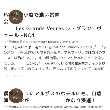
え合っているリリアン。 収穫も農作業もお互いに協力しあってい
る仲。
18
PARISで小粒で濃い試飲
Avr
会
Les Grands Verres レ・グラン・ヴ
ェール -NO1
Par
伊藤與志男
Publié dans
Winery
,
Beaujolais
,
Event
,
Loire
★いつも目いっぱい走っているPhilippe Jambonフィリップ・ジャ
ンボン やっぱりパリでも超人気者、でもフィリップは自分のブ
ースには殆どいない。 他の醸造家のワインを飲みあさって交流し
ている。 自分のブースを留守にして他の醸造家のワインを試
飲しまくっているフィリップ。 元ソムリエのフィリップ、本当に
他のワインを試飲するのは好きで、他の醸造家と意見交換するの
Lire la suite
が大好きなフィリップ。 試飲して感じたことをストレートに伝え
ている。 若手醸造家はフィリップの言葉を真剣に聞いて自分がや
って来たことを説明している。フィリップの醸し出すオーラは凄
17
偶然泊まったアルザスのホテルにも、自然
い。 真っ直ぐなフィリップはストレートに溶け込んでしまう ★そ
Avr
派ワインが かなり浸透！
して、アンジュのホープ Damien Bureau ダミアン・ビュロー ダ
ミアンは落ち着いている。過去３年間、収穫が極小なのが続いて
Par
伊藤與志男
Publié dans
Champagne
,
Alsace
,
Winery
,
Beaujolais
,
Distributor
,