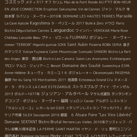
コスミック
メティス17
オフ
カリム
Mas de la Font Ronde
AU P'TIT BON-HEUR
EN JOUE CONNECTION
Eruption Sakurajima
Vin de Cannes
ジャン・マルク
寺
Marseille
田本家
ラパリュ・ヌーヴォー2018年
DOMAINE LES HAUTES TERRES
Kagoshima
La Cave Apicole
ラ・ペリエール
2017 Bulle à Zero
ドウロ
Paris
Languedoc
Bistro Dégustation
Cannes
ワインバー
VENSKAB
Marie Rose
FUJIMARU
ボジョレー ・ヌーヴォー
Château Lassolle
Beau
プティ・ピエール
Saint Aubin
roman 'TERROIR'
Higashi guinza SOYA
Pizzeria ROBA SERIA
息子
のマリウス
Yukiya Fujiwara
Calim
Mouressipe
Sumiyaki SHINORI
Bistro La Part
Bistro Les Canons
des Anges
東京・恵比寿
Salon Les Anonymes
Estézargues
Domaine des Soulié
Sumeshiya
サロン
マルコ・ジュリアーニ
Benoit
ESPA
Anne-Hélène
キューヴェ・カミーユ１６
ボジョレーォー
Okonomiyaki PASEMIA
藤原
Fer du Sang 16
Montcalmès 2011
地酒祭
Echezeaux Grand Cru
ドメーヌ・
ストラスブルグ
ド・ラ・ガランス
LA CAVE ESTEZARGUE
プイイ・ヴァンゼル
ジュリアン・アルタベール
2013
ボルドー1977年
マサル式選別
タンタシオン
デコンブ・ボジョレ・ヌーヴォー
福岡
リュロン
Caviar
アルボワ
レストラン
「ラルシュミーユ」
レカール lot 0205
イタリアンレストラン「サッカパウ」
ボッ
Alsace Foire "Les Vins Libérés"
ケリア市場
SILEX Sauvignon 2016
銀座 ６
Bistro Brutal
Domaine SEXTANT
Perriere Les Vielles
2018年クリストッフ・パ
野村ユニソン
カレ収穫20周年記念
LA FERME SAINT MARTIN
イヤン・ド・リュ
諏訪本社
Medoc
フランス
Domaine Vacheron
LEVAT
トロカデロ
レミーとオリヴ