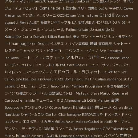
アルマ・マテル
France/Uruguay 2:1
Saito Junko san
三ツ星レストラン「オベル
Domaine de la Borde
ジュ・デュ・ピュイ」
パリ・国虎のうどん
幸子さん
Cuvee
Grand 8
Printemps
キンタ・ド・カリーユ
OZONO san
Vins natures
Vongole
ド
spagetti
Pierre ALIET
長崎アンペキャブル
LA NATURE A HORREUR DU VIDE
メーヌ・ジェラール・シュレール
Domaine de la
Fujimama san
Romanée-Conti
サン・トーバン
Domaine Lilian Bauchet
美人
シュトラマイヤ
Champagne de Sousa
静岡
シャトー・
ー
ぺネデス
オリゾン事務局
東京銀座
レスティニャック
パリ・ビストロ・コワンスト・ヴィノ
シャ
President
マルセル・ラピエ－ル
コート・ド・カスティヨン
Ishikawa
Bonne Peche
レ・ヴィニュロン・ドゥ・リレエル
Patis des Rosiers
ニュイ・サン・ジョルジュ
エドゥワール・ラフィット
レストラン・フェルナンデーズ
La Petite cuvée
Domaine du Matin Calme
Cailloutine
beaujolais nouveau 2020
vendange 2018
ジェローム・ジュレ
Lapalu
Importateur
Yamada Kyouji san
マルセル最後の年
シードル
ワイン
収穫2016
自然派ビストロ・Matsuki
Brave Margo
Repaire et
台湾
La Loire
Manuel
Cartouche
namida
キューヴェ・オゼ
Allemagne
南ローヌ
Kanako san
Boourgogne
アンジュヴァン
Côte de Rayon
Carole de La
Corton Charlemagne
Nautique
シャポームロン
ESPOAたけや
ドメーヌ・ド・ヴ
ェルシャン
エスポア・ ナカモト
Gilles Azam
Valence Cachette etoilé
ラ・ヴァン
CPV Takeshita
ダンジュ・デ・モワンヌ1988年
ユン・ニル
Baton Itagaki san
南
Beaune
スペイン自然派
ちゃん
Zinzins
ポムロル
Domaine Château du Rouet