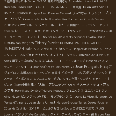
Le Casot
ク経営者キャロル
Bistro OKADA
高知の石川さん
Alpes-Maritimes
des Mailloles
Julien Altaber
Le
DIVE BOUTELLE
Kanda Matsuri
宮古島
Bout du Monde
エリック・プフ
Philippe Aliet
Domaine Ganevat
リョウさん
ェーリング
Domaine de la Roche Buissière
Paul Bocuse
Les Grands Verres
アラン・アリエ
ジェラール・ゴビー
2018 Paris
オヴェルニュ
山田屋ツアー
レミ・スリエ
Canada
東京・広尾
インポーター「サンフォニー」試飲会2017年
キ
ューヴェ・カミーユ
マルゴー
Nouvel An 2019 party déjeuner
OSAKA Daikin
Angers
Thierry Puzelat
DOMAINE VALENTIN VALLES
KIMURA san
JAJAKISTAN
Italie
シノン
中湊シェフ
サカガミ
Hospice de Beaune
ル・セク
スタン
ラ・フル
ヴォドピヴェック
オリヴィエ・ジャンテ
canicule 2018
Vin S M
Geschickt
Arles
渥美フーズの森さん
東京六本木
コート・ド・マルマンデ
オン・
Jean François Nicq
ア
サンバ・レ・クイーユ
Jeanne d'Arc et Roi Charles VII
ヴェイロン
ドメーヌ・セクスタン
収穫2018年・アリゴテ
文芸社
ディアック
ド
メーヌ・ド・ボスラン
エマニュエル・ジブロ
ワイン作家・リンさん
シャトー・オ
ドメーヌ・デュ・ポッ
アシニャン村
ゾンヌ
京都の中華料理店「大鵬」
OGM
シブル
Hermitage
Sylvère Trichard Nouveau
フェニックス
ロニス・エトワレ
STC Tours
Alma Mater
ピノノワールの「和」
モンブラン
Le Vieux Bordeaux
Le
St Jean de la Ginest
Temps d'Aimer
Marugo Groupe
Terres Dorées
Poupille
カタロニア地方
Côtes de Castillon
2017年 ビュルアゼロ
Le Soula
パヴロ
イタリア
Louvre
Yve Camdebord
ク・ド・フードル
ワインバー・俊
Bistro Paul