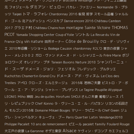
ルージュ
ドメーヌ・デ・サブロネット
Brasserie Vendange
アド・ヴィニュム醸造
ダミアン・ビュロー
元
フォジェール
パカレ・ファミリー
Normandie
ラ・プラ
Taipei
トマ・ラフォレ
ッツ
Chardonnay 2016
桜見
哲学
スモール品種
シャルル
ド・ゴール
北アルデッシュ
ベンスカブ
Danse encore 2016
Château Cambon
THOMAS
グラエナ村
montagne Sainte Victoire
2017
Château Chainchon
PICOT
ソントル
Yamada Shopping Center
Coup d'folie
La Revue du Vin de
vin nature
Côte de Brouilly
France
QV.g
田所オーナー
クロ・デ・ゾリヴィ
エ
2018年収穫・リショーム
Bodega Cauzon
chardonnay
R2L'O
東京の夜景
シャ
ボジ
トー・メレ２００２
ガロ・ヴァン
ドメーヌ・ド・レシャリエール
Frère Marie
シャンパーニュ・
ョロワーズ
オレリアン・プチ
Taiwan Buvons Nature 2018
ド・スーザ
ドメーヌ・ジョリ・フェリオル
フレデリック・プルタリエ
ドメーヌ・アド・ヴィヌム
Ruchottes Chamertin Grand Cru
Le Clos des
Treilles
アぺロ
クローズ・エルミタージュ 2016年
若林ご夫妻
ビストロ・ア・ボ
ワール・エ・ア・マンジェ
シャトー・プレザンス
Le Tagine
Poupille Atypique
LEONIS
Miho
神田
Jeu de quilles
Hirofumi SHOJI さんご夫妻
葡萄ジュース
パ
リ・レピュブリック
Chef Konno
ラ・ヴリーユ・エ・ル・パピヨン
リヨンの石田さ
ん
モルゴン2016年
Domaine Mikael Bouges
マリー・ラピエール
Chef Gwen
ジュ
ヴレ・シャンべルタン
キューヴェ・ブー
Paris Quartier Latin
Vendange2018
Philippe Pacalet
10 ans de remerciement
ピエール
pacalet familly
Foulard Rouge
Alsace
大江戸の夜景
La Garonne
オザミ東京
ケヴィン・デコンブ
カエフェルコ