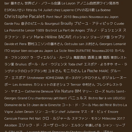
bar
藤木さん
世界ピノ・ノワール会議
Le Layon
アノニム自然派ワイン見本市
ESPOAいせい
Fête du 14 Juillet chez Lapierre
CPVの石川君
La Boème
Christophe Pacalet
Pont Neuf
2018 Beaujolais Nouveaux au Japon
Brouilly
プピーユ・アティピック
Garde Fou
息子のピエール
Bourgeuil
Cuvée
ブルノ・デュシェンヌ
ス
La Poivrotte
Lenoir 1989
Bistrot La Part de Anges
テファン・ティソ
Marie-Hélène BACAVE
シャブリ
パッション
ジョージア国
Davide et Piera
野村ユニソンの藤木さん
Ootsubo san
川村さん
Georges Lemarié
ITO sejour bien occupe au Japon
La Sicile
Rémi DUFAITRE Nouveau2018
カベル
酒美土場
ネ・フラン2007
ラ・ヴィエルジュ・ルージュ
萬屋酒店
関西
東京レスト
ラン業
Brulius
ポール・ルイ・ウジェンヌ
Toda chef
エスポア・よろずや
オー・ラ
ユキさん
モニカさん
La Pioche
グルー
ングドックのロックブラン村
MARC
プ・エスポア
ボジョレーヌー
Strohmeier
KOMEZAWA
ボーヌのケンタロウさん
ボー
Les Armières
カシェットのまさシェフ
Terroir
中村さん
フレンチレストラ
Vin Nature BIM
ン・ヤオユー
Catherine Deneuve
マリー・ローズ
Nuits Saint-
バニュルス
Georges
Grand Cru
chardonnay pétillant
Bistro Bar à vin UGUISU
Domaine de la St-Jean de la Gineste
コート・ド・フール
Mas del Périé
Bistro La
Vigne
Julien Derain
リン・ユーセン
chef Julianne
マス・オ・ビュイ
Encore
クロ・ルジャール
Canicule France
Pet Nat
ステファン・モラン
Millesime 2017
エリック・ド・スーザ
Akoibon
ローラン・エルラン
中湊しげる
シャン・リーブ