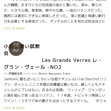
んだ瞬間、あまりにもの完成度の高さに驚いた。 深み、柔らか
さ、ミネラル感、果実味、爽やかな酸、一流のバランスだった。
偶然には絶対にできない美味しさだった。 深い思慮と物凄い断行
力を必要とする液体だった。 オリオルのことを知れば知るほどに
凄いなと思うようになった。新時代を築ける重要な人物だ。 オリ
Lire la suite
オルはカタルーニャ地方でワイン醸造学校の先生も務めている。
フランスではありえないことだ。 フランスのワイン学校の先生で
自然な手法でワインを造ることができる人は皆無だ。 自然なワイ
18
小粒で濃い試飲
ン造りを科学的観点から真正面に取り組んでいる。 やっと、待ち
Avr
会
に待った人物が出てきた。 彼女のアヌクは東洋系フランス人。 だ
らから、時々フランスに来てフランスの蔵を周って研究してい
Les Grands Verres レ・
る。 フィリップ・パカレ、ドミニック・ドゥラン、フィリップ・
グラン・ヴェール -NO2
ジャンボン、ラングロール、ヴァランタン・ヴァレスなど 色んな
Par
伊藤與志男
Publié dans
Winery
,
Beaujolais
,
Event
タイプの醸造家と逢って勉強している。 何より人間性が良い。
Jambonに最も近いところにいる超ナチュレルLilian Bauchetリリ
山が好きで暇がればピレネーの山に入る。自然を尊重して心より
アン・ボッシュ ここ３年間の収穫量は酷いもの。厳しくともナチ
愛している。 まだ、キチットした醸造設備が整っているわけでは
ュレルさにブレはない。あるのは笑顔。 フィリップ・ジャンボン
ない。 物理的要素が少しずつ整ってくるだろう。 色んな要素から
と肩を組んで突っ走るリリアン。 １７年産、トビッキリ美味しい
見て本気で将来が楽しみな人がでたものだ。 ずっと見守りたい人
ワイン！！うすウマ系の癒されるほっとするスタイル。 ボジョ
だ。 2017年産も素晴らしかった。
レとマコンの境に位置している。ジャンボンとは家族のように支
Lire la suite