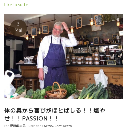
Leynesレンヌと云う小さな村の広場。 ３０度を超す夏日、でもプ
Lire la suite
ラタナスの葉っぱが広場全体を覆っているので涼しく快適な空間
だった。 まず主催者のPhilippe JAMBONフィリップ ジャンボン
に逢いにいった。 ジャンボンのブースはいつも超人気で多くのフ
3
ァンに囲まれて、フィリップが相変わらずのハイテンションでワ
Mai
インを注いで説明していた。 凄いな！このエネルギー！ ここに集
まっているすべての醸造家達はフィリップのことを尊敬しながら
も愛している。 もう会場全体があたたかい“気”に包まれていた。
醸造家から訪問者まで皆が嬉しくて嬉しくてたまらない！ って
感じの笑顔で溢れていた。 嬉しいことにジャンボン・ファミリー
が全員で参加していた。 あの夢追い人フィリップを裏から確り支
えているカトリーヌもいつもの笑顔だった。 あんなに小さかった
子供達もみんなフィリップより大きくなっていた。 小さくて可愛
かったジュリーちゃんも、な・なんと２４才とのことで美しく可
愛い女性になっていた。 ワイン造りの方は、夢追い人らしく絶対
に妥協しないイキ切ったワイン造りを続けている。 現代醸造学の
先生たちが、“やってはいけない”と云いていることを躊躇なくやっ
ているフィリップ。 ワインがどんな状態になろうとも、全く心配
体の奥から喜びがほとばしる！！燃や
していない。 ５、６年とワインが佳くなるまで樽で熟成してい
せ！！PASSION！！
る。 フィリップはい云う 『健全な畑仕事で作った葡萄を、自然に
Par
伊藤與志男
Publié dans
NEWS
,
Chef
,
Resto