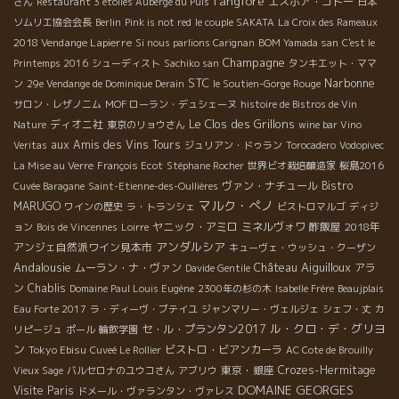
l'anglore
エスポア・ゴトー
さん
Restaurant 3 étoiles Auberge du Puis
日本
ソムリエ協会会長
Berlin
Pink is not red
le couple SAKATA
La Croix des Rameaux
2018 Vendange Lapierre
Si nous parlions Carignan
BOM Yamada san
C'est le
Champagne
Printemps 2016
シューディスト
Sachiko san
タンキエット・ママ
STC
Narbonne
ン
29e Vendange de Dominique Derain
le Soutien-Gorge Rouge
サロン・レザノニム
MOF ローラン・デュシェーヌ
histoire de Bistros de Vin
Le Clos des Grillons
ディオニ社
Nature
東京のリョウさん
wine bar Vino
aux Amis des Vins Tours
Veritas
ジュリアン・ドゥラン
Torocadero
Vodopivec
La Mise au Verre
François Ecot
Stéphane Rocher
世界ビオ栽培醸造家
桜島2016
ヴァン・ナチュール
Bistro
Cuvée Baragane
Saint-Etienne-des-Oullières
マルク・ぺノ
MARUGO
ワインの歴史
ラ・トランシェ
ビストロマルゴ
ディジ
ヤニック・アミロ
ミネルヴォワ
酢飯屋
2018年
ョン
Bois de Vincennes
Loirre
アンダルシア
アンジェ自然派ワイン見本市
キューヴェ・ウッシュ・クーザン
Andalousie
Château Aiguilloux
ムーラン・ナ・ヴァン
アラ
Davide Gentile
ン
Chablis
Domaine Paul Louis Eugène
2300年の杉の木
Isabelle Frère
Beaujplais
Eau Forte 2017
ラ・ディーヴ・ブテイユ
ジャンマリー・ヴェルジェ
シェフ・丈
カ
ル・クロ・デ・グリヨ
セ・ル・プランタン2017
リピージュ
ポール
輪飲学園
ン
Tokyo Ebisu
ビストロ・ビアンカーラ
Cuveé Le Rollier
AC Cote de Brouilly
東京・銀座
Crozes-Hermitage
Vieux Sage
バルセロナのユウコさん
アブリウ
DOMAINE GEORGES
Visite Paris
ドメール・ヴァランタン・ヴァレス