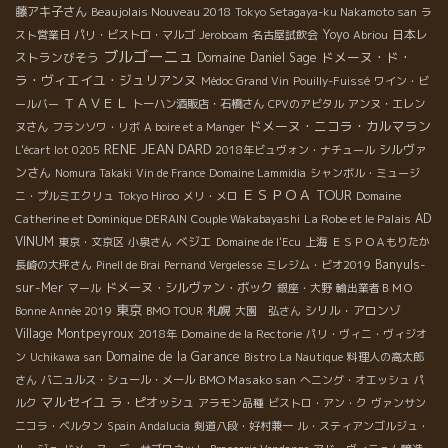
藤アキ子さん
Beaujolais Nouveau 2018
Tokyo Setagaya-ku Nakamoto san
ラ
Yoyo
日本レ
スト営業日
パリ・ビストロ・マルゴ
Jeroboam
名古屋試飲会
Abriou
ブルゴーニュ
ドメーヌ・ド・
ストランびそう
Domaine Daniel Sage
ラ・ヴィエイユ・ジュリアンヌ
Médoc Grand Vin
Pouilly-Fuissé
ワイン・ビ
ＴＡＶＥＬ
ールバー
トーハン酒販店・石橋さん
CPVのアビタル
アンヌ・エレン
ドメーヌ・ニコラ・カルマラン
ヌさん
フランソワ・リボ
A boire et a Manger
RENE JEAN DARD
シルヴァ
L'écart lot 0205
2018年ビュヴォン・ナチュール
ンさん
Nomura Takaki
Vin de France
Domaine Lammidia
シャンボル・ミュージ
ＥＳＰＯＡ TOUR
ニ・プルミエクリュ
Tokyo Hiroo
メリ・メロ
Domaine
La Robe et le Palais
AD
Catherine et Dominique DERAIN
Couple Wakabayashi
VINUM
ベジエ
東京・文京区
小泉さん
Domaine de l'Ecu
上海
ＥＳＰＯＡもりたか
Banyuls-
長崎の大坪さん
Pinell de Brai
Pernand Vergelesse
ミレジム・ビオ2019
sur-Mer
ドメーヌ・シルヴァン・ボック
マール
銀座・大野
輸出業者ＢＭＯ
東京
札幌
シリル・アロンゾ
Bonne Année 2019
BMO TOUR
大園 弘さん
Village Montpeyroux
2018年
Domaine de la Rectorie
パリ・ヴィニ・ヴィジオ
Domaine de la Garance
ン
Uchikawa san
Bistro La Nautique
料理人の高太郎
BMO Masako san
さん
バニュルス・シュール・メール
へニング・オエッシュ
パ
マルセイユ
ラ・ピオッシュ
ルク
アラモン品種
ビストロ・アン・ク
ヴァンサン
ニコラ・ベルタン
Spain Andalucia
剣道八段・好村兼一
ル・スティアンゴルジュ・