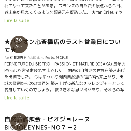
れてやって来たことがある。 フランスの自然派の原点から今日、
近未来が見えてくるような醸造元を歴訪した。 ★Yan Drieuイヤ
ン・ドリュー 伝統のブルゴーニュのテロワールを斬新なアプロー
Lire la suite
チを続けて新風を始めたしYan Drieuイヤン・ドリューを訪問。
★Philippe PACALETフィリップ・パカレ 名実ともにブルゴ
ーニュを代表する醸造家になって、ますます進化しているフィリ
30
★パシオン心斎橋店のラスト営業日につい
ップ・パカレ。 ムッシュ・ピノ・ノワール、世界中がフィリップ
Avr
て★
のピノを評価してきた。 ★Dominique DERAINドミニッ
ク・ドラン ブルゴーニュ・テロワールをビオ・ディナミ栽培を駆
Par
伊藤與志男
Publié dans
Resto
,
PEOPLE
使して可能な限りピュアーに綺麗なピノを表現するDominique
FERMETURE DU BISTRO – PASSION ET NATURE (OSAKA) 長年の
DERAINドミニック・ドラン。 ★Philippe JAMBONフィリッ
PASSION営業お疲れさまでした。 関西の自然派の世界を築きあげ
プ・ジャンボン ゼロ・ゼロの超自然醸造を追究するPhilippe
た出城でした。 今はすっかり関西自然派の“型”が出来上がり、出
JAMBONフィリップ・ジャンボンでは、カトリーヌの愛情料理を
城の役割から次の世界を 築き上げる新たなチャレンジャーとして
頂いた。 ★Jean-Claude LAPALUジャン・クロード・ラパリ
変身していくのでしょう。 数えきれな思い出があり、それらの写
ュ ガメ品種の７変化の顔見せてくれて、究極の透明感、限りなく
真と共に、PASSIONに関わったすべての人に 御礼を申し上げま
Lire la suite
水に近いEau Forte にたどり着いたジャンクロード・ラパリュ
す。 本当にお世話になりました。 これからも、自然派ワイン、よ
Jean-Claude LAPALU. ★Dard et Riboダール・エ・リボ
ろしくお願いします。 今は亡きマルセル・ラピエールもお邪魔し
Aux Amisオザミ時代より何回も逢っている。ファミリーのDard
ました。 フィリップ・パカレが、フィリップ・パカレとモニカさ
24
自然派試飲会・ビオジョレーヌ
et Riboダール・エ・リボ、自然派の原点の一人。 ここでは、もう
んも ジェローム・ジュレが、フィリップ・ジャンボンが オリヴィ
Avr
BIOJOLEYNES-NO７－2
昼から夜まで一緒に楽しんだ。 今のフランスのビストロで最も愛
エ・クザンが、ヴィエイユ・ジュリアンヌのジャンポールが、 エ