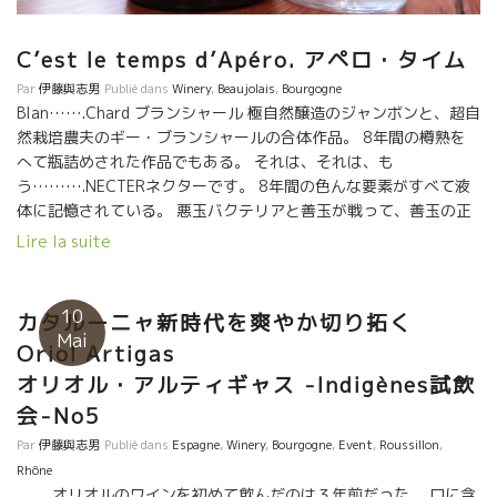
C’est le temps d’Apéro. アペロ・タイム
Par
伊藤與志男
Publié dans
Winery
,
Beaujolais
,
Bourgogne
Blan…….Chard ブランシャール 極自然醸造のジャンボンと、超自
然栽培農夫のギー・ブランシャールの合体作品。 8年間の樽熟を
へて瓶詰めされた作品でもある。 それは、それは、も
う……….NECTERネクターです。 8年間の色んな要素がすべて液
体に記憶されている。 悪玉バクテリアと善玉が戦って、善玉の正
義が勝って平和がおとずれた、物語が刻み込まれている。 ジャン
Lire la suite
ボン以外の誰も造れない作品だ！ どうしてこうなるのだろう。 現
在の醸造学の狭い範囲では説明が程遠い。 微生物学、最新物理
学、人間力学がくわわらないと。 何てという深みなんだろう。
10
カタルーニャ新時代を爽やか切り拓く
Merci Catherine et Philippe , Merci Guy Blanchard.
Mai
Oriol Artigas
オリオル・アルティギャス -Indigènes試飲
会-No5
Par
伊藤與志男
Publié dans
Espagne
,
Winery
,
Bourgogne
,
Event
,
Roussillon
,
Rhône
オリオルのワインを初めて飲んだのは３年前だった。 口に含