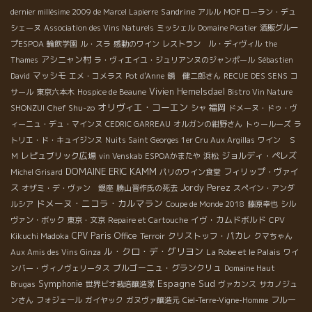
Sandrine
dernier millésime 2009 de Marcel Lapierre
アルル
MOF ローラン・デュ
シェーヌ
Association des Vins Naturels
ミッシェル
Domaine Picatier
酒販グルー
プESPOA
輪飲学園
ル・スラ
感動のワイン
レストラン ル・ディヴィル
the
アシニャン村
Thames
ラ・ヴィエイユ・ジュリアンヌのジャンポール
Sébastien
マッシモ
David
エメ・コメラス
Pot d'Anne
鏡 健二郎さん
RECUE DES SENS
コ
Vivien Hemelsdael
サール
東京六本木
Hospice de Beaune
Bistro Vin Nature
オリヴィエ・コーエン
Chef Shu-zo
福岡
SHONZUI
シャ
ドメーヌ・ドゥ・ヴ
ィーニュ・デュ・マインヌ
CEDRIC GARREAU
オルガンの紺野さん
トゥールーズ
ラ
トリエ・ド・キュイジンヌ
Nuits Saint Georges 1er Cru Aux Argillas
ワイン Ｓ
レピュブリック広場
ジョルディ・ペレズ
Ｍ
vin Venskab
ESPOAかまたや
浜松
DOMAINE ERIC KAMM
フィリップ・ヴァイ
Michel Grisard
パリのワイン食堂
ス
Jordy Perez
オザミ・デ・ヴァン 銀座
勝山晋作氏の死去
スペイン・アンダ
ドメーヌ・ニコラ・カルマラン
ルシア
Coupe de Monde 2018
藤原幸也
シル
イヴ・カムドボルド
ヴァン・ボック
東京・文京
Repaire et Cartouche
CPV
CPV Paris Office
クリストッフ・パカレ
Kikuchi Madoka
Terroir
クマちゃん
ル・クロ・デ・グリヨン
La Robe et le Palais
Aux Amis des Vins Ginza
ワイ
ブルゴーニュ・グランクリュ
ンバー・ヴィノヴェリータス
Domaine Haut
Symphonie
Espagne Sud
Brugas
世界ビオ栽培醸造家
ヴァカンス
サカノジュ
フルー
ンさん
フォジェール
ガイヤック
ガヌヴァ醸造元
Ciel-Terre-Vigne-Homme