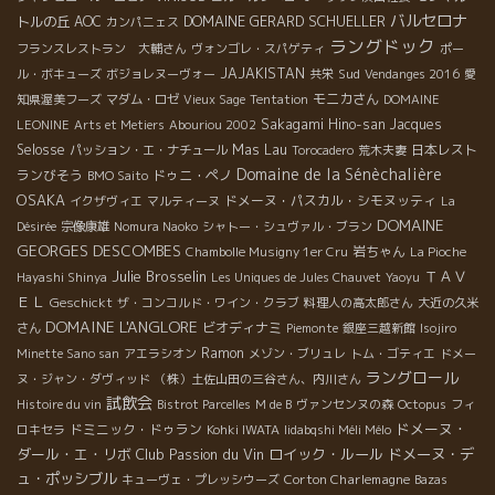
バルセロナ
DOMAINE GERARD SCHUELLER
トルの丘
AOC
カンパニェス
ラングドック
フランスレストラン 大輔さん
ヴォンゴレ・スパゲティ
ポー
JAJAKISTAN
Sud
ル・ボキューズ
ボジョレヌーヴォー
共栄
Vendanges 2016
愛
モニカさん
知県渥美フーズ
マダム・ロゼ
Vieux Sage
Tentation
DOMAINE
Sakagami Hino-san
Jacques
LEONINE
Arts et Metiers
Abouriou 2002
Selosse
Mas Lau
日本レスト
パッション・エ・ナチュール
Torocadero
荒木夫妻
Domaine de la Sénèchalière
ランびそう
ドゥニ・ペノ
BMO Saito
OSAKA
ドメーヌ・パスカル・シモヌッティ
イクザヴィエ
マルティーヌ
La
DOMAINE
Désirée
宗像康雄
Nomura Naoko
シャトー・シュヴァル・ブラン
GEORGES DESCOMBES
岩ちゃん
Chambolle Musigny 1er Cru
La Pioche
Julie Brosselin
ＴＡＶ
Hayashi Shinya
Les Uniques de Jules Chauvet
Yaoyu
ＥＬ
Geschickt
ザ・コンコルド・ワイン・クラブ
料理人の高太郎さん
大近の久米
DOMAINE L'ANGLORE
ビオディナミ
さん
Piemonte
銀座三越新館
Isojiro
Ramon
Minette Sano san
アエラシオン
メゾン・ブリュレ
トム・ゴティエ
ドメー
ラングロール
ヌ・ジャン・ダヴィッド
（株）土佐山田の三谷さん、内川さん
試飲会
Histoire du vin
Bistrot Parcelles
M de B
ヴァンセンヌの森
Octopus
フィ
ドメーヌ・
ドミニック・ドゥラン
ロキセラ
Kohki IWATA
Iidabqshi Méli Mélo
ダール・エ・リボ
Club Passion du Vin
ロイック・ルール
ドメーヌ・デ
ュ・ポッシブル
Corton Charlemagne
キューヴェ・プレッシウーズ
Bazas