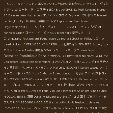
ールレストラン・アンドレ
ボジョレワイン全体の大試飲会サロン
サイント・ヴィク
コート・ド・カスティヨン
トワール山
Bistro SHUN
Le Petit Domaine
Morgon
エリアン・ダロス
16
Domaine Jean Maupertuis
シャトー・プレザンス
Marie-lo
de l'Anglore
Eyrolle
神奈川県藤沢市
トマ
Importateur Symphonie
ニーム
パリ・ビストロ・コワンスト・ヴィノ
BMO 社
Dégustation2017
コート・ド・ピィ
Guy Blanchard
Konno de Organ
星野リゾート社
Champagne
Chinon
Restautrant Fernandaise
La Bestia
Sébastien Riffault
Saint Aubin
LA FERME SAINT MARTIN
カキと白ワイン
TEMPETE
キューヴェ・
ジュル・ショーヴェ
カミーユ
Kamm Asutra
東銀座 SOYA
Nara Seiya
Domaine Dominique Derain
世界ソムリエ協会の会長
NO NAME WINE
Yve
Camdebord
Satake san de Barcelone
コンセプション・加藤さん
アンジェ自然派ワ
イン見本市・
マルティーヌ・ラフォレ
Matthieu BOUCHET
Sumoll cépage
レ・ヴ
ィーニュ・ドゥ・モンギュ
40 Maltby Street London
中村さん
ワインビストロ・
Côte de Castillon
Jérôme Jouret
俊
canicule 2018
ITO JAPON TOURS
ジャッ
Philippe Wies
キー・プレス
三ツ星レストラン「カン・ロカ」
イザベル
じゃんぼ
もち
Yuzu de Paris
Cuvee des Fous
Vini Sud Montpellier
Salon des Vins de Jura
宮本
NICOLAS BERTIN
那覇
Domaine Belluard
ムレシップ・ロゼ
プラス・ド・ラ・
Christophe Pacalet
Bistro BIANCARA
ブルス
President Ishikawa
Provence
THOMAS PICOT
シャトー・ベル・アヴニール
Sans Temps
田中さ