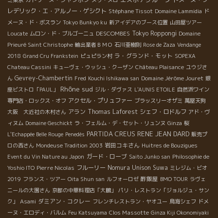
ミ東京
メリ・メロ
レデリック・エ・アルノー・ゲシクト
Stéphane Tissot
Domaine Lammidia
ド
メーヌ・ド・ボスラン
Tokyo Bunkyo ku
新アイデアのブース位置
山田屋ツアー
DESCOMBES
Tokyo Roppongi
Loucate
ムロン・ド・ブルゴーニュ
Domaine
Prieuré Saint Christophe
輸出業者ＢＭＯ
石川亜樹則
Rose de Zaza
Vendange
ラ・グランド・モット
2018
Grand Cru Frankstein
ピュピラン村
SOPEXA
Chateau Cassini
キューヴェ・ウッシュ・クーザン
Château Plaisance
ユウジさ
Gevrey-Chambertin
Domaine Jérôme Jouret
ん
Fred
Kouchi Ishikawa san
銀
Rhône sud
座ビストロ「PAUL」
ジル・ダヴァス
L'AUNIS ETOILE
自然派ワイン
アクセル・プリュファー
専門店・ロックス・オフ
ブラッスリーオザミ
萬屋天狗
アラン
Thomas Laforest
シェフ・ロドルフ
大阪 大近社の木村さん
アド・ヴ
ィヌム
Domaine Geschickt
ラ・フェルム・デ・セット・リュンヌ
Ginza
桜
PARTIDA CREUS
RENE JEAN DARD
L'Echappée Belle Rouge
Penedès
販売プ
岩田コキさん
ロの西さん
Mondeuse Tradition 2003
Huitres de Bouzigues
ガード・ローブ
Event du Vin Nature au Japon
Saito Junko san
Philosophie de
Pierre Nicolas
フルーリー
Nomura Unison Suwa
Yoshio ITO
ミレジム・ビオ
酢飯屋
2019
フランス・ツアー
Oita Shun san
ルフォーロゼ
BMO TOUR
ラヴェ
ニールの大園さん
京都の中華料理店「大鵬」
パリ・レストラン「ジョルジュ・サン
ダミアン・コクレー
ク」
Asami
フレンチレストラン・ヤオユー
鳥海シェフ
ドメ
Clos Massotte
ーヌ・エロディ・バルム
Feu Katsuyama
Ginza Kiji Okonomiyaki