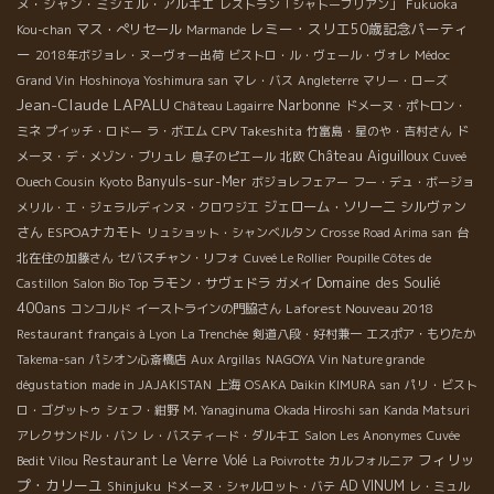
ヌ・ジャン・ミシェル・アルキエ
レストラン「シャトーブリアン」
Fukuoka
レミー・スリエ50歳記念パーティ
マス・ぺリセール
Kou-chan
Marmande
ー
2018年ボジョレ・ヌーヴォー出荷
ビストロ・ル・ヴェール・ヴォレ
Médoc
Grand Vin
Hoshinoya Yoshimura san
マレ・バス
Angleterre
マリー・ローズ
Jean-Claude LAPALU
Narbonne
Château Lagairre
ドメーヌ・ポトロン・
CPV Takeshita
ミネ
プイッチ・ロドー
ラ・ボエム
竹富島・星のや・吉村さん
ド
Château Aiguilloux
メーヌ・デ・メゾン・ブリュレ
息子のピエール
北欧
Cuveé
Banyuls-sur-Mer
Ouech Cousin
Kyoto
ボジョレフェアー
フー・デュ・ボージョ
ジェローム・ソリーニ
シルヴァン
メリル・エ・ジェラルディンヌ・クロワジエ
さん
ESPOAナカモト
リュショット・シャンベルタン
Crosse Road Arima san
台
北在住の加藤さん
セバスチャン・リフォ
Cuveé Le Rollier
Poupille Côtes de
Domaine des Soulié
ラモン・サヴェドラ
Castillon
Salon Bio Top
ガメイ
400ans
Laforest Nouveau 2018
コンコルド
イーストラインの門脇さん
Restaurant français à Lyon
La Trenchée
剣道八段・好村兼一
エスポア・もりたか
Takema-san
パシオン心斎橋店
Aux Argillas
NAGOYA Vin Nature grande
dégustation
made in JAJAKISTAN
上海
OSAKA Daikin KIMURA san
パリ・ビスト
ロ・ゴグットゥ
シェフ・紺野
M. Yanaginuma
Okada Hiroshi san
Kanda Matsuri
アレクサンドル・バン
レ・バスティード・ダルキエ
Salon Les Anonymes
Cuvée
フィリッ
Restaurant Le Verre Volé
Bedit Vilou
La Poivrotte
カルフォルニア
プ・カリーユ
AD VINUM
Shinjuku
ドメーヌ・シャルロット・バテ
レ・ミュル