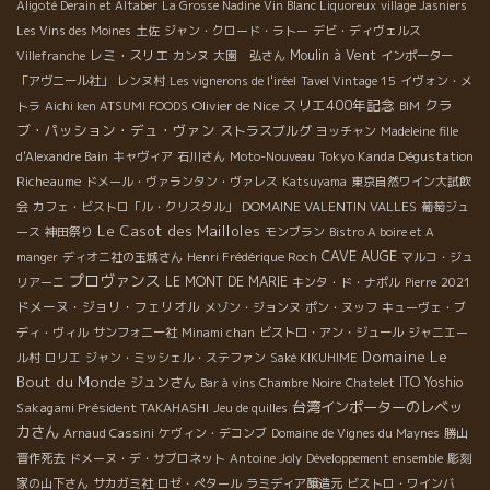
Aligoté Derain et Altaber
La Grosse Nadine Vin Blanc Liquoreux
village Jasniers
Les Vins des Moines
土佐
ジャン・クロード・ラトー
デビ・ディヴェルス
レミ・スリエ
Moulin à Vent
Villefranche
カンヌ
大園 弘さん
インポーター
「アヴニール社」
レンヌ村
Les vignerons de l'iréel
Tavel Vintage 15
イヴォン・メ
スリエ400年記念
クラ
Olivier de Nice
トラ
Aichi ken ATSUMI FOODS
BIM
ブ・パッション・デュ・ヴァン
ストラスブルグ
ヨッチャン
Madeleine fille
Tokyo Kanda Dégustation
d'Alexandre Bain
キャヴィア
石川さん
Moto-Nouveau
Richeaume
ドメール・ヴァランタン・ヴァレス
Katsuyama
東京自然ワイン大試飲
DOMAINE VALENTIN VALLES
会
カフェ・ビストロ「ル・クリスタル」
葡萄ジュ
Le Casot des Mailloles
ース
神田祭り
モンブラン
Bistro A boire et A
CAVE AUGE
manger
ディオニ社の玉城さん
Henri Frédérique Roch
マルコ・ジュ
プロヴァンス
LE MONT DE MARIE
リアーニ
キンタ・ド・ナポル
Pierre
2021
ドメーヌ・ジョリ・フェリオル
メゾン・ジョンヌ
ポン・ヌッフ
キューヴェ・ブ
ディ・ヴィル
サンフォニー社
Minami chan
ビストロ・アン・ジュール
ジャニエー
Domaine Le
ル村
ロリエ
ジャン・ミッシェル・ステファン
Saké KIKUHIME
Bout du Monde
ジュンさん
ITO Yoshio
Bar à vins Chambre Noire
Chatelet
台湾インポーターのレベッ
Sakagami Président TAKAHASHI
Jeu de quilles
カさん
Arnaud Cassini
ケヴィン・デコンブ
Domaine de Vignes du Maynes
勝山
晋作死去
ドメーヌ・デ・サブロネット
Antoine Joly
Développement ensemble
彫刻
家の山下さん
サカガミ社
ロゼ・ぺタール
ラミディア醸造元
ビストロ・ワインバ