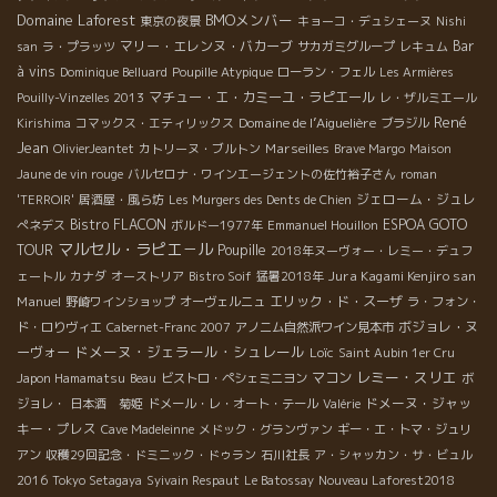
Domaine Laforest
BMOメンバー
東京の夜景
キョーコ・デュシェーヌ
Nishi
マリー・エレンヌ・バカーブ
Bar
san
ラ・プラッツ
サカガミグループ
レキュム
à vins
Dominique Belluard
Poupille Atypique
ローラン・フェル
Les Armières
マチュー・エ・カミーユ・ラピエール
Pouilly-Vinzelles 2013
レ・ザルミエール
René
Domaine de l’Aiguelière
Kirishima
コマックス・エティリックス
ブラジル
Jean
Marseilles
OlivierJeantet
カトリーヌ・ブルトン
Brave Margo
Maison
Jaune de vin rouge
バルセロナ・ワインエージェントの佐竹裕子さん
roman
ジェローム・ジュレ
'TERROIR'
居酒屋・風ら坊
Les Murgers des Dents de Chien
Bistro FLACON
ESPOA GOTO
ぺネデス
ボルドー1977年
Emmanuel Houillon
マルセル・ラピエ－ル
TOUR
Poupille
2018年ヌーヴォー・レミー・デュフ
Jura Kagami Kenjiro san
ェートル
カナダ
オーストリア
Bistro Soif
猛暑2018年
Manuel
エリック・ド・スーザ
野崎ワインショップ
オーヴェルニュ
ラ・フォン・
ボジョレ・ヌ
ド・ロりヴィエ
Cabernet-Franc 2007
アノニム自然派ワイン見本市
ドメーヌ・ジェラール・シュレール
ーヴォー
Loïc
Saint Aubin 1er Cru
レミー・スリエ
マコン
Japon Hamamatsu
Beau
ビストロ・ペシェミニヨン
ボ
ドメーヌ・ジャッ
ジョレ・
日本酒 菊姫
ドメール・レ・オート・テール
Valérie
キー・プレス
Cave Madeleinne
メドック・グランヴァン
ギー・エ・トマ・ジュリ
アン
収穫29回記念・ドミニック・ドゥラン
石川社長
ア・シャッカン・サ・ビュル
2016
Tokyo Setagaya
Syivain Respaut
Le Batossay
Nouveau Laforest2018