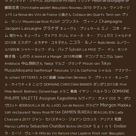
伊
ラ
ダヴィッド・シャペル
Journaliste Mr.Hans
ゲシクト
Melon de Bourgogne
藤與志男
Chiristophe pacalet Beaujolais Nouveau 2018
タヴェル・ヴァンタージ
ュ15
La Revue des Vins de France
小島さん
Coteaux des Quarts
Tanii-san
プリ
Champagne
コワンスト・ヴィーノ
ム・サンソ
Mouressipe Rosé
PLOUF
Jacques Lassaigne
グラナダ
エノ・コネ・チー
キューヴェ・プリュサール
ム
南ちゃん
キューヴェ・ヴォアラ
カリム
ドメーヌ・オー・ブリュガス
シャルドネ
ニコラ・ルノー
2016年
エスポア・よろずや・ユキ子さん
Budo Kendo
ルノワー
Sylvain
ル1989年
シャトーヌッフ・デュ・パップ
LA MISE
ブー・デュ・モンド
焼き鳥・しのり
A boire et a Manger
2018年収穫・デコンブ
カニグ山
Spain
中山良則さん
Tokyo
Andalucia
Nadja
マルゴ・グランデ
Mizuki san
Musashikoyama
Kaefferkopf
Yokosuka
シリル
California
シャルル・アズナヴー
ル
sylvain DITTIERES
ＡＯＣ組織
Sebastien Dervieux
ラ・プティトゥ・キューヴ
ェ・カイウティヌ
ことり
DOMAINE CHRISTIAN BINNER
ポンポワ2015年
M et
イヤン・ベルトラン
DOMAINE
Mme Benoit
Boldness
Dynamitage
メラニ
貴腐
Kagoshima
PHILIPPE VALETTE
Assignan
ルヴィアン・ガメイ
OSE
ラ・ポワ
Morgon
Madoka
ヴロット
BODEGUILLA DE AL LADO
Jus de Raisins
ガラピア
san
DAMIEN BUREAU
Lady
restaurant Yaoyu
Rosé PETAR
BEAUJALIEN
Chassera 2017
和食
ジャン・セバスチャン・ジョアン
ロランス・アリアス
Sebastien Chatillon
Ｓａｉｎｔ-Emilion
Marius Laffitte
Bistro UN COUP
ラ・ミーゾ・ヴェール
Fête du Vin Nature chez Lapierre
Pinot noir
Beaujplais