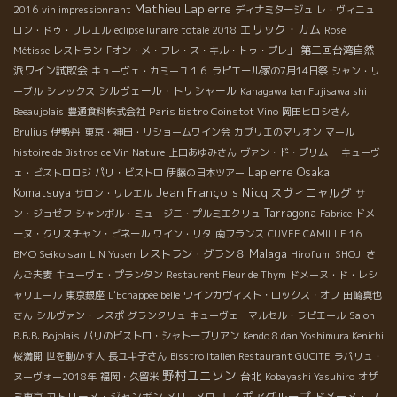
Mathieu Lapierre
2016
vin impressionnant
ディナミタージュ
レ・ヴィニュ
エリック・カム
ロン・ドゥ・リレエル
eclipse lunaire totale 2018
Rosé
第二回台湾自然
Métisse
レストラン「オン・メ・フレ・ス・キル・トゥ・プレ」
派ワイン試飲会
キューヴェ・カミーユ１６
ラピエール家の7月14日祭
シャン・リ
シルヴェール・トリシャール
ーブル
シレックス
Kanagawa ken Fujisawa shi
Paris bistro Coinstot Vino
Beeaujolais
豊通食料株式会社
岡田ヒロシさん
Brulius
伊勢丹
東京・神田・リショームワイン会
カプリエのマリオン
マール
histoire de Bistros de Vin Nature
上田あゆみさん
ヴァン・ド・プリムー
キューヴ
Osaka
Lapierre
ェ・ビストロロジ
パリ・ビストロ
伊藤の日本ツアー
Komatsuya
Jean François Nicq
スヴィニャルグ
サロン・リレエル
サ
Tarragona
ン・ジョゼフ
シャンボル・ミュージニ・プルミエクリュ
Fabrice
ドメ
ーヌ・クリスチャン・ビネール
ワイン・リタ
南フランス
CUVEE CAMILLE 16
Malaga
BMO Seiko san
レストラン・グラン８
LIN Yusen
Hirofumi SHOJI さ
んご夫妻
キューヴェ・プランタン
Restaurent Fleur de Thym
ドメーヌ・ド・レシ
ャリエール
東京銀座
L'Echappee belle
ワインカヴィスト・ロックス・オフ
田崎真也
さん
シルヴァン・レスポ
グランクリュ
キューヴェ マルセル・ラピエール
Salon
B.B.B. Bojolais
パリのビストロ・シャトーブリアン
Kendo 8 dan Yoshimura Kenichi
桜満開
世を動かす人
長ユキ子さん
Bisstro Italien Restaurant GUCITE
ラパリュ・
野村ユニソン
台北
ヌーヴォー2018年
福岡・久留米
Kobayashi Yasuhiro
オザ
エスポアグループ
カトリーヌ・ジャンボン
ドメーヌ・フ