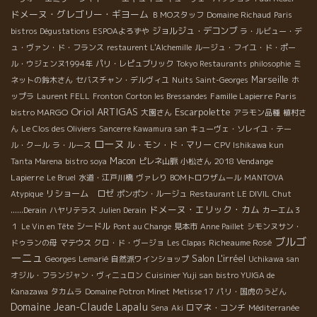
ドメーヌ・グレゴリー・ギヨーム
ＢＭОスタッフ
Domaine Richaud
Paris
ジョルジュ・デコンブ
bistros Dégustations
ESPOAよろずや
ラ・ルビュー・デ
ュ・ヴァン・ド・フランス
restaurent L'Alchemille
ルージュ・フイユ・ド・ポー
ル・ウジェンヌ1994年
パリ・レピュブリック
Tokyo Restaurants
philosophie
ミ
Marseille
ネットの鈴木さん
セバスチャン・デルヴィユ
Nuits Saint-Georges
ホ
Famille Lapierre
Paris
ップラ
Laurent FELL
Fronton
Corton les Bressandes
Oriol ARTIGAS
Escarpolette
bistro MARGO
大園さん
アラモン品種
植村さ
ん
Le Clos des Oliviers
Sancerre Kawamura san
キューヴェ・ソレイユ・テー
ローヌ
ル・モン・ド・マリー
ル・クール
ラ・ルース
CPV Ishikawa kun
Macon
2018 Vendange
Tanta Marena
bistro soya
ピレネ山脈
小松さん
Lapierre
Le Bruel
水道・江戸川橋
ヴァレり
BOMトロワザムール
MANTOVA
リショーム ロゼ
Atypique
ポンポン・ルージュ
Restaurant LE DIVIL
Chut
ドメーヌ・エリック・カム
......Derain
ハヤリテラス
Julien Derain
カーエム３
シードル
１
Le Vin en Tête
Pont au Change
見本市
Anne Paillet
シモンヌサン・
ブルゴ
Richeaume Rosé
ドゥランの母
マテウス
クロ・ド・ヴージョ
Les Clapas
ーニュ
Salon L'irréel
Georges Lemarié
自然派ワインショップ
Uchikawa san
オジル・フランジャン・ヴィニュロン
Cuisinier Yuji san
bistro YUIGA de
Kanazawa
タカムラ
Domaine Potron Minet
Metisse 17
パリ・国虎のうどん
Domaine Jean-Claude Lapalu
ロマネ・コンチ
Sena
Aki
Méditerranée