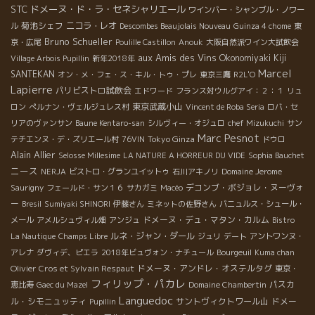
STC
ドメーヌ・ド・ラ・セネシャリエール
ワインバー・シャンブル・ノワー
菊池シェフ
ニコラ・レオ
ル
Descombes Beaujolais Nouveau
Guinza 4 chome
東
Bruno Schueller
京・広尾
Poulille Castillon
Anouk
大阪自然派ワイン大試飲会
aux Amis des Vins
Okonomiyaki Kiji
Village Arbois Pupillin
新年2018年
Marcel
SANTEKAN
オン・メ・フェ・ス・キル・トゥ・プレ
東京三鷹
R2L'O
Lapierre
パリビストロ試飲会
エドワード
フランス対ウルグアイ：２：１
リュ
東京武蔵小山
ロン
ぺルナン・ヴェルジュレス村
Vincent de Roba Seria
ロバ・セ
リアのヴァンサン
Baune Kentaro-san
シルヴィー・オジュロ
chef Mizukuchi
サン
Marc Pesnot
Tokyo Ginza
テチエンヌ・デ・ズリエール村
76VIN
ドウロ
Alain Allier
Selosse Millesime
LA NATURE A HORREUR DU VIDE
Sophia Bauchet
ニース
NERJA
ビストロ・グランユイットゥ
石川アキノリ
Domaine Jerome
デコンブ・ボジョレ・ヌーヴォ
Saurigny
フェールド・サン１６
サカガミ
Macéo
ー
Bresil
Sumiyaki SHINORI
伊藤さん
ミネットの佐野さん
バニュルス・シュール・
ドメーヌ・デュ・マタン・カルム
メール
アメルシュヴィル畑
アンジュ
Bistro
ルネ・ジャン・ダール
La Nautique
Champs Libre
ジュリ
デート
アントワンヌ・
アレナ
ダヴィデ、ピエラ
2018年ビュヴォン・ナチュール
Bourgeuil
Kuma chan
Olivier Cros et Sylvain Respaut
ドメーヌ・アンドレ・オステルタグ
東京・
フィリップ・パカレ
パスカ
恵比寿
Gaec du Mazel
Domaine Chambertin
Languedoc
ル・シモニュッティ
サントヴィクトワール山
ドメー
Pupillin