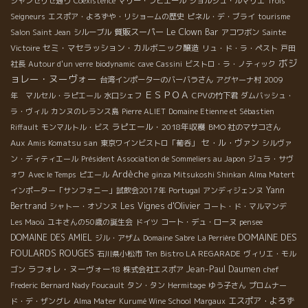
シャンゼリゼ通り
Coexistence
マリー・ラピエール
ジョルジュ・ルマリエ
Trois
Seigneurs
エスポア・よろずや・リショームの歴史
ピネル・デ・ブライ
tourisme
質販スーパー
Le Clown Bar
Salon Saint Jean
シルーブル
アコワボン
Sainte
セミ・マセラッション・カルボニック醸造
Victoire
リュ・ド・ラ・ペスト
戸田
ボジ
社長
Autour d'un verre
biodynamic
cave
Cassini
ビストロ・ラ・ノティック
ョレー・ヌーヴォー
台湾インポーターのバーバラさん
アグヤーナ村
2009
ＥＳＰＯＡ
年 マルセル・ラピエール
水口シェフ
CPVの竹下君
ダムバッシュ・
ラ・ヴィル
カンヌのレランス島
Pierre ALIET
Domaine Etienne et Sébastien
ラピエール・2018年収穫
Riffault
モンマルトル・ビス
BMO 社のマサコさん
Aux Amis Komatsu san
セ・ル・ヴァン
東京ワインビストロ「葡呑」
シルヴァ
ン・ディティエール
Président Association de Sommeliers au Japon
ジュラ・サヴ
Ardèche
ォワ
Avec le Temps
ピエール
ginza Mitsukoshi Shinkan
Alma Matert
Yann
インポーター「サンフォニー」試飲会2017年
Portugal
アンディジェンヌ
Bertrand
Les Vignes d'Olivier
シャトー・オゾンヌ
コート・ド・マルマンデ
Les Maoù
ユキさんの50歳の誕生会
ドイツ
コート・デュ・ローヌ
pensee
DOMAINE DES
DOMAINE DES AMIEL
ジル・アザム
Domaine Sabre
La Perrière
FOULARDS ROUGES
石川県小松市
Ten
Bistro LA REGARADE
ヴィリエ・モル
ラフォレ・ヌーヴォー18
Jean-Paul Daumen
ゴン
株式会社エスポア
chef
Frederic
Bernard Nady Foucault
タン・タン
Hermitage
ゆう子さん
プロムナー
エスポア・よろず
ド・デ・ザングレ
Alma Mater
Kurumé Wine School
Margaux