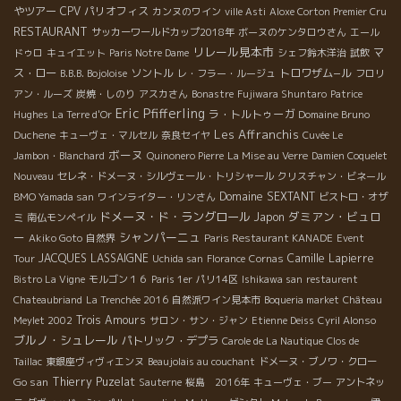
やツアー
CPV パリオフィス
カンヌのワイン
ville Asti
Aloxe Corton Premier Cru
RESTAURANT
サッカーワールドカップ2018年
ボーヌのケンタロウさん
エール
リレール見本市
マ
ドゥロ
キュイエット
Paris Notre Dame
シェフ鈴木洋治
試飲
ス・ロー
ソントル
トロワザム−ル
B.B.B. Bojoloise
レ・フラー・ルージュ
フロリ
アン・ルーズ
炭焼・しのり
アスカさん
Bonastre
Fujiwara Shuntaro
Patrice
Eric Pfifferling
ラ・トルトゥーガ
Hughes
La Terre d'Or
Domaine Bruno
Les Affranchis
Duchene
キューヴェ・マルセル
奈良セイヤ
Cuvée Le
ボーヌ
Jambon・Blanchard
Quinonero Pierre
La Mise au Verre
Damien Coquelet
Nouveau
セレネ・ドメーヌ・シルヴェール・トリシャール
クリスチャン・ビネール
Domaine SEXTANT
BMO Yamada san
ワインライター・リンさん
ビストロ・オザ
ドメーヌ・ド・ラングロール
ダミアン・ビュロ
Japon
ミ
南仏モンペイル
ー
シャンパーニュ
Akiko Goto
自然界
Paris Restaurant KANADE
Event
JACQUES LASSAIGNE
Camille Lapierre
Tour
Uchida san
Florance
Cornas
Bistro La Vigne
モルゴン１６
Paris 1er
パリ14区
Ishikawa san
restaurent
Chateaubriand
La Trenchée 2016
自然派ワイン見本市
Boqueria market
Château
Trois Amours
Meylet 2002
サロン・サン・ジャン
Etienne Deiss
Cyril Alonso
ブルノ・シュレール
パトリック・デプラ
Carole de La Nautique
Clos de
Taillac
東銀座ヴィヴィエンヌ
Beaujolais au couchant
ドメーヌ・ブノワ・クロー
Go san
Thierry Puzelat
Sauterne
桜島 2016年
キューヴェ・ブー
アントネッ