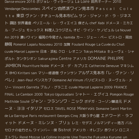
La Loire
Danse encore 2016
ボジョレ・ヴィラージュ
田所オーナー
2018
スペイン自然派ワイン見本市
Vendange Descombes
Ｐａｓｃａｌ Ｃｏｌｅ
東京
ヴァン・ナチュール見本市ビム
サン・ジャン・ド・ラ・ジネス
ｔｔｅ
ト
諏訪
世界遺産
ペリエール・レ・ヴィエイユ
俊さん
chef Xabi
ドメーヌ・ミカエ
ル・ブージュ
モトックス
料理人ユウジさん
オビ・ワイン・ケノビュル
Le Nouvel
An 2019
濃いワイン
福岡の今尾さん
namida
カー・ジェー・ベー
ビストロ・岡田
静岡
Pomerol
Lapalu Nouveau 2018
加賀
Foulard Rouge
La Cuvée du Chat
cuvée Marcel Lapierre
日本・浜松
クロ・レオニン
Tokyo Mitaka
キューヴェ・シャ
DOMAINE PHILIPPE
Sakurajima
Centre
ポルト
タンタシオン
アメリカ
JAMBON
Pourriture Noble
ドメーヌ・デ・カプリエ
Catherine Deneuve
マキシム
アルザス見本市「レ・ヴァン・リ
ス
BMO Kiritani san
マリー修道僧
ヴァンサン
ベレ」
Jean-Paul
ベンスカブ
Domaine Ad Vinum
パリビストロ・ヌーヴェル・メ
リー
Vincent Garreta
ブルノ・グラニエ
cuvée Marcel Lapierre 2009
FRANCE
Tokyo Uguisudani
シャトー・エグイユ
Pompon Rouge
FINAL
Le Cambon 2008
ジャン・フランソワ・ニック
ドメ
Mathilde Soulié
ボデガ・コーゾン醸造元
ーヌ・ヨヨ
イタリア
Minervois
セロス
TAVEL ROSE
Domaine Saint Martin
エドワード・ラフ
de La Garrigue
Paris restaurent Georges Cinq
大阪うずら屋
ィット
ドメーヌ・ミレンヌ・ブリュ
レミ・セデス
ノルマンディー地方
バル
Bistrot
セロナの佐竹さん
ワインバー・俊
アメリカ・オレゴン
赤ワイン
ロニス・
René Mosse
エトワレ
La Colline Inspirée
Une Tranche
Fukuoka Kurume
un