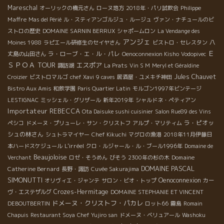
Mareschal
Philippe
オーリックの橋元さん
ローヌ地方
2018年・パリ試飲会
Maffre
Mas del Périé
ル・スティアンゴルジュ・ルージュ
ヴァン・ナチュールのビ
ストロの歴史
DOMAINE SARNIN BERRUX
シャポームロン
La Vendange des
アンジェ
Moines 1988
ラピエール研修生のセイヤさん
ビストロ・セレスタン
八
Ｅ
ラ・ローブ・エ・ル・パレ
丈島の山田さん
Oenoconnexion Kisho
Vodopivec
ＳＰＯＡ TOUR
エスポア
諏訪湖
La Prats
Vin S M
Meryl et Géraldine
Jules Chauvet
Croizier
ビストロマルゴ
chef Xavi
9 caves
居酒屋・ユメキチ神田
Bistro Aux Amis
和飲学園
Paris Quartier Latin
モルゴン1997年ビンテージ
LESTIGNAC
ミッシェル・グリザール
新年2019年
シャルドネ・ペティアン
Importateur REBECCA
Ota Daisuke sushi cuisinier
Salon Rue89 des Vins
ラ・ピオッ
ペシコ
ドメーヌ・プリューレ・サン・クリストフ
アルプ・マリティム
シュの林さん
シュトラマイヤー
Chef Kikuchi
マグロの漁港
2018年11月伊藤日
L'irréel
本ハードスケジュール
クロ・ルジャール・ル・ブール1996年
Domaine de
Beaujoloise
Domaine
Verchant
ロゼ・そうめん
びそう
2300年の杉の木
DOMAINE PASCAL
Catherine Bernard
長野・諏訪
Cuvée Sakurajima
SIMONUTTI
Oenoconnexion
オリヴィエ・ジャンテ
サロン・ビオ・トップ
カー
Crozes-Hermitage
ヴ・エステザルグ
DOMAINE STEPHANIE ET VINCENT
ドメーヌ・クリストフ・パカレ
DEBOUTBERTIN
ロット66
霧島
Romain
Chapuis
Restaurant Soya
Chef Yujiro san
ドメーヌ・ベリュアール
Washoku