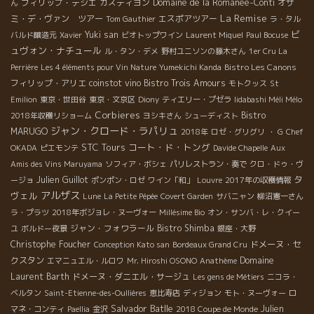
フィリップ・テシエ
カスティヨン
Domaine de la Romanée-Conti
オザ
ん
La Remise
ミ・デ・ヴァン ツアー
エスポアツアー
Tom Gauthier
ラ・タル
ビ
Yuki san
バルド醸造元
Xavier
ビオトップワイン
Laurent Miquel
Paul Bocuse
ュヴォン・ナチュール
ル・タン・デメ
野村ユニソンの藤木さん
1er Cru La
Bistro Les Canons
Perrière
Les 4 éléments pour Vin Nature
Yumekichi Kanda
フィリップ・アリエ
coinstot vino
Bistro Trois Amours
モトクッス
St
Emilion
東京・世田谷
東京・文京区
Diony
ティエリー・プゼラ
Iidabashi Méli Mélo
Corbieres
Bistro
2018年収穫リショーム
ヨシキさん
シューディスト
ジャン・クロード・ラパリュ
MARUGO
2018年
ロゼ・グリグリ
・ G
Chef
STC Tours
コート・ド・トング
OKADA
ピエモンテ
Davide Chapelle
Aux
Amis des Vins Maruyama
ソフィア・ボシェ
パリレストラン・奏で
クロ・ドゥ・ヴ
タ
Julien Guillot
ージョ
ポンポン・ロゼ
ワイン「和」
Louvre
2017年の収穫情報
アルザス
ヴェル
Lune
La Petite Pépée
Covert Garden
サバニャン
柳沼憲一さん
ラ・プラツ
2018年ボジョレ・ヌーヴォー
Millésime Bio
オン・サンバ・レ・クイー
ジャン・フォワラール
Bistro Shimba
ユ
ボルドー夜景
銀座・大野
Christophe Foucher
ドメーヌ・セ
Conception Kato san
Bordeaux Grand Cru
クスタン
Domaine
エマニュエル・ルロワ
Mr. Hiroshi OSONO
Anathème
Laurent Barth
ドメーヌ・ダニエル・サージュ
Les gens de Métiers
ニコラ・
ベルタン
Saint-Etienne-des-Oullières
恵比寿店
ディジョン
モト・ヌーヴォー
ロ
Salvador Batlle
Julien
マネ・コンティ
Paellia
金沢
2018 Coupe de Monde