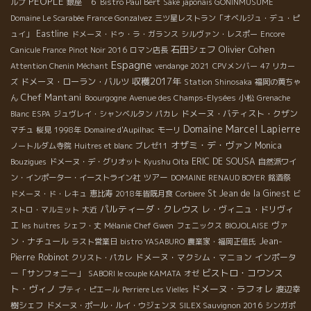
PEOPLE
ルプ
銀座 ６
Bistro Paul Bert
Sake japonais GONINMUSUME
Domaine Le Scarabée
France Gonzalvez
三ツ星レストラン「オベルジュ・デュ・ピ
Eastline
ュイ」
ドメーヌ・ドゥ・ラ・ガランス
シルヴァン・レスポー
Encore
石田シェフ
Olivier Cohen
Canicule France
Pinot Noir 2016
ロマン店長
Espagne
Attention Chenin Méchant
vendange 2021
CPVメンバー
47 リカー
収穫2017年
ドメーヌ・ローラン・バルツ
ズ
Station Shinosaka
福岡の黄ちゃ
Chef Mantani
ん
Boourgogne
Avenue des Champs-Elysées
小松
Grenache
ドメーヌ・バティスト・クザン
Blanc
ESPA
ジュヴレイ・シャンベルタン
パカレ
Domaine Marcel Lapierre
マチュ
桜見
1998年
Domaine d'Aupilhac
モーリ
オザミ・デ・ヴァン
Monica
ノートルダム寺院
Huitres et blanc
ブレゼ11
ERIC DE SOUSA
Bouzigues
ドメーヌ・デ・グリオット
Kyushu Oita
自然派ワイ
ツアー
ン・インポーター・イーストライン社
DOMAINE RENAUD BOYER
銘酒祭
St Jean de la Ginest
ドメーヌ・ド・レキュ
恵比寿
2018年皆既月食
Corbiere
ビ
パルティーダ・クレウス
レ・ヴィニュ・ドリヴィ
ストロ・マルミット
大近
エ
ヴァ
les huitres
シェフ・丈
Mélanie
Chef Gwen
フェニックス
BIOJOLAISE
ン・ナチュール
Jean-
ラスト営業日
bistro YASABURO
農業家・福岡正信氏
Pierre Robinot
ドメーヌ・マクシム・マニョン
インポータ
クリスト・パカレ
ビストロ・コワンス
ー「サンフォニー」
SABORI le couple KAMATA
オゼ
ト・ヴィノ
ドメーヌ・ラフォレ
渡辺幸
プティ・ピエール
Perriere Les Vielles
樹シェフ
ドメーヌ・ポール・ルイ・ウジェンヌ
SILEX Sauvignon 2016
シンガポ