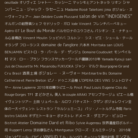
シャ
oeuillade
オリヴィエ
シャトー・カッシーニ
マッシモとアントネッラ
リオン
ンパーニュ・ジャック・ラセーニュ
Madame Rosé
Taketomi jima
ボジョレ・ヌ
salon de vin ''INDIGENES''
ーヴォーフェアー
Jean Delobre
Cuvée Plussard
オルガンの紺野真シェフ
セドリック・ガロ
Iode
Vincent
フレンチバーベキュー
Le Bout du Monde
Apéro
GT
バルセロナのユウコさん
パシオン・エ・ナチュー
ル心斎橋店
Vincent Moulin
シュビドバ
コルトン・
シス・ピエ・シュール・テール
domaine de l'anglore
オランダ
フローランス
六本木
Moritaka san
LOUIS
BENJAMIN
ビストロ・ラ・パール・デ・ザンジュ
Domaine Coudoulet
モンペイル
村
マス・ロー・ブラン
フランスサッカーワールド優勝2018年
Yamada Kyouji san
Bourgogne Grand
Jus de Chausette
Mr. Masanobu FUKUOKA
ジャン・マルク
Cru
酒美土場
ボジョレー ・ヌーヴォー
Brasil
Montmartre Bis
Domaine
Catherine et Pierre Breton
ピノ・ドゥニス品種
L'OPERA DES VINS
シュトロマイ
Paul Louis Eugene
ヤー
Anne Lapierre
2018年収穫ラピエール
Pinot
Clos du
まどかさん
Rouge Gorges
TF1
美人
le couple ARAKI
アセンブラージュ
ピエール橋
イヴェントツアー
土田
リュペール・ルロワ
バティスト・クザン
ボジョレワイン全
体の一大イヴェント
レストラン「ラルシュミーユ」
パリ・ノートルダム寺院
Paris
ドメーヌ・ダミアン・ビュロー
bistro SAGAN
オザミトーキョー
ボナストレ
Domaine Dard et Ribo
Bistrot Atelier
Sylvie Augereau
世界遺産旧ボルドー
街
Ruppert Leroy
渋谷康弘さん
Montgueux
クローズ・エルミタージュ 2016年
VINISUD
モンマル
ジャンピエール・ロビノ
エル・ルンベロ
オーリック濱田社長