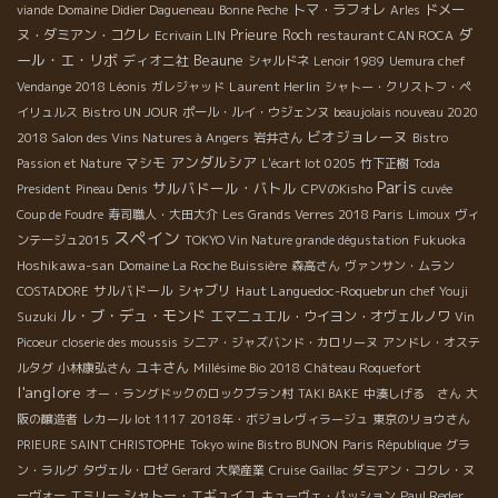
トマ・ラフォレ
ドメー
viande
Domaine Didier Dagueneau
Bonne Peche
Arles
ダ
ヌ・ダミアン・コクレ
Prieure Roch
Ecrivain LIN
restaurant CAN ROCA
ール・エ・リボ
Beaune
ディオニ社
シャルドネ
Lenoir 1989
Uemura chef
Laurent Herlin
Vendange 2018 Léonis
ガレジャッド
シャトー・クリストフ・ペ
イリュルス
Bistro UN JOUR
ポール・ルイ・ウジェンヌ
beaujolais nouveau 2020
ビオジョレーヌ
2018 Salon des Vins Natures à Angers
岩井さん
Bistro
アンダルシア
マシモ
Passion et Nature
L'écart lot 0205
竹下正樹
Toda
Paris
サルバドール・バトル
President
Pineau Denis
CPVのKisho
cuvée
Coup de Foudre
寿司職人・大田大介
Les Grands Verres 2018 Paris
Limoux
ヴィ
スペイン
ンテージュ2015
TOKYO Vin Nature grande dégustation
Fukuoka
Hoshikawa-san
Domaine La Roche Buissière
森高さん
ヴァンサン・ムラン
サルバドール
シャブリ
Haut Languedoc-Roquebrun
COSTADORE
chef Youji
ル・ブ・デュ・モンド
エマニュエル・ウイヨン・オヴェルノワ
Suzuki
Vin
Picoeur
closerie des moussis
シニア・ジャズバンド・カロリーヌ
アンドレ・オステ
ユキさん
ルタグ
小林康弘さん
Millésime Bio 2018
Château Roquefort
l'anglore
オー・ラングドックのロックブラン村
TAKI BAKE
中湊しげる さん
大
阪の醸造者
レカール lot 1117
2018年・ボジョレヴィラージュ
東京のリョウさん
PRIEURE SAINT CHRISTOPHE
Tokyo wine Bistro BUNON
Paris République
グラ
ン・ラルグ
タヴェル・ロゼ
Gerard
大榮産業
Cruise
Gaillac
ダミアン・コクレ・ヌ
シャトー・エギュイユ
ーヴォー
エミリー
キューヴェ・パッション
Paul Reder