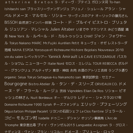
ａｔｈｅｒｉｎｅ Ｂｒｅｔｏｎ
ラ・ディーヴ・ブテイユ
ガロンヌ河
To-han
アラン・シャ
Ishibashi san
ブラッスリーヴァンダンジュ
ブリュノ・シュレール
ドメーヌ・マルセル・リショー
ペル
サーヴィスのアナ
オーリックの藤元さん
コート・ド・ブルイイ
ビストロ・ブリュタ
BISSOH
自然派ワインバー祥瑞
ル
Julien Altaber
ジュリアン・マレシャル
いまでや
マクシマス
みどり酒屋
満
New York
ル・ルペール・ド・カルトゥッシュ
CHAT
ジャン・フォワヤー
月
ル
Tokyo Nakano
MARC
Mr.Fujiki
Aurélien Petit
キューヴェ・オゼ
レストラーダ
Bojolais Nouveaux 2018
地域
NAHA
ESPOA Yorozuya et Richeaume Histoire
Yannick Amirault
vin du sabre
レベッカツアー
LA CAVE ESTEZARGUE
パスカ
ニューヨーク
ル・ショワム
Italie Nord
セロス・ミレジム
TOUR REBECCA
ボルド
ー・グランクリュ
アルティザン
東京・神田
お肉
お酒のアトリエ吉祥
ランブラ通り
orgamic
Seiya
Tokyo Setagaya-ku Nakamoto san
東京試飲会・セミナー
Bourgogne
ル・タン・デ・スリーズ
ドメ
Bistro Atelier
ORVEAUX CO.
ーヌ・デ・フラール・ルージュ
ピオ
渋谷
Vignobles Elian Da Ros
リショー
ッシュの林さん
レディー・シャスラ2017年
Nuit Bordeaux
オー・ザルジラ
エリック・プフェーリング
Domaine Richaume 1998 Syrah
チーズフォンデュ
ジェラール・
Dégustation Philippe Pacalet
リヨンの石田シェフ
Le Clos Fantine
モルゴン村
ゴビー
Isabelle
ドゥニー・デシャン
オリゾン事務局
L'Arc de
Triomphe
東京恵比寿
プイイ・ヴァンゼル2013
Languedoc Assignan
ラ・グロス・
ドメーヌ・プリューレ・ロック
ナディンヌ・ヴァン・ブラン・リコルー