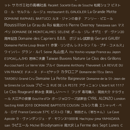
サカガミ社の高橋社長
ット
Pacalet
Societé Eau de Souche
松尾シェフ
ビスト
La Grande Motte
ロ・ル・セルクル・ルージュ
restaurant EL GINJOLER
DOMAINE RAPHAEL BARTUCCI
ルネ・ジャンの息子 アンリー・ピエール
Roussillon
Le Grau du Roi
Pierre Overnoy
桜島2016
Takezawa san
マス
ぺリ
DOMAINE DE MONTCALMES
SELENE
ポール・ジレ
オザミ・デ・ヴァン20
Domaine des Capriers
B.B.B. ボジョレ試飲会
Gerard GAUBY
周年記念
Domaine Patte Loup
Breze 11
作家・リンさん
レストラン「ル・プチ・コメルス」
丸山宏人
グラン・ルパ
Seine
ワインバー
Ito Yoshio voyage France au Japon
Taiwan Buvons Nature
Le Clos des Grillons
ESPOAしんかわ
若林ご夫妻
Domaine Anthony Thevenet
Au couchant
Le Verre Vole
ブルイ
LA REVUE DU
カタロニア
VIN FRANCE
ドメーヌ・ドーピヤック
Domaine de l'Ecu
Denis
Domaine La Petite Baigneuse
TARDIEU
Grand Cru
Domaine de la St-Jean de
プピーユ
la Gineste
Le Soula
RUE DE LA PESTE
アヴィニョン
L'écart lot 1117
Le Clos Rougeard
美味しい～～！
飲み会
フリダ
寿司職人・岡田大介
テラヴェ
CYRIL ALONZO
ール
大江戸の夜景
Goutte d’Or
ボージョロワーズ試飲会
London
DOMAINE BAPTISTE COUSIN
コルシカ島
tasting RAW 2018
エシャッペ・ベ
ル・ロゼ
France Canicule 37℃
ビストロ「俊」
岩田さん（岩ちゃん）
La Cave
Apicole
ラ・ヴァンダンジュ・デ・モワンヌ1988年
Hachijou-jima YAMADAYA
Biodynamie
ラピエール
La Ferme des Sept Lunes
san
Michel
南大沢
Ｃ