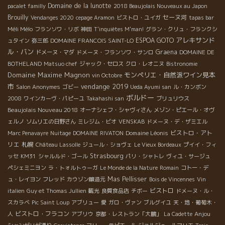
Domaine de la lunotte
pacalet familly
2018 Beaujolais Nouveaux au Japon
Brouilly
セーヌ河
Vendanges 2020
cepage Aramon
ビストロ・ユイガ
tapas bar
Méli Mélo
フランソワ・リボ
神田
T'inquiètes M'man!
グラン・クリュ・フランクシ
アレキサンド
ESPOA GOTO
ュタイン
弥三郎
DOMAINE FRANCOIS SAINT-LO
ル・バン
Graena
ドメーヌ・マダ
ドメーヌ・フランソワ・サンロ
DOMAINE DE
BOTHELAND
Matsuo chef
ジャック・セロス
クロ・レオニヌ
Bistronomie
Domaine Maxime Magnon
モンペリエ・自然派ワイン見本
vin Octobre
市
vendange 2019
Salon Anonymes
ゴビー
Ueda Ayumi san
ル・カンボン
ボルドー
2008
ワインカーヴ・パピーユ
Takahashi san
ブリュリウス
Beaujolais Nouveau 2018
オーナシェフ・シャヴィさん
メゾン・ピエール・オヴ
ェルノ
ソムリエの日野さん
ミレジム・ビオ
VENSKAB
ドメーヌ・デ・ザミエル
Domaine Léonis
ビストロ・アト
Marc Penavayre
Nuitage
DOMAINE RIVATON
リエ
札幌
Château Lassolle
ジュール・ショヴェ
Le Vieux Bordeaux
プイイ・フィ
Strasbourg
ッセ
KM31
シャルルド・ゴール
パリ・シャトレ
ヴィユ・サージュ
ペシェミニヨン
ラ・トォルトゥーガ
Le Monde de la Nature
Romain
コトー・デ
Mas Pellisser
ュ・レイヨン
フレッド
カウゾン醸造元
Bois de Vincennes
Vin
ビストロ
italien
Guy et Thomas Jullien
観光
良質食品店
チボー
ドメーヌ・ル・
スカラベ
Pic Saint Loup
アブリュー
愛
ガロ・ヴァン
ブルグイユ
天・地・葡萄木・
ビストロ・フラコン
Anjou
人
アブリウ
京都・レストラン「大鵬」
La Cadette