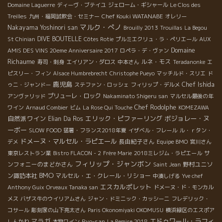
Domaine Laguerre
ディーヴ・ブテイユ
ジェローム・ギシャール
Le Clos des
Chef Kouki WATANABE
Treilles
九州・福岡試飲会・セミナー
オレリー
マルク・ぺノ
Nakayama Yoshinori san
Brouilly 2013
Trouillas
La Begou
DIVE BOUTELLE
St Chinian
Côtes Rotie
プルミエクリュ・ラ・ペリエール
AUX
Domaine
AMIS DES VINS 20eme Anniversaire 2017
ロペラ・デ・ヴァン
Richaume
ルネ・モス
寿司・刺身
エイリアン・ダロス
中本さん
Teradanonke
エ
ピスリー・フィン
Alsace Humbrebrecht
Christophe Pueyo
マッチルド・スリエ
ド
鹿児島
Chef Ishida
ゥニ・ジャンドー
ステファン・ロッシェ
フィリップ・デルメ
プリューレ・ロック
アンヴァリッド
Nakaminato Shigeru san
マルセル最後の年
Chef Rodolphe
ワイン
Arnaud Combier
ビム
La Rose Qui Touche
KOMEZAWA
自然派ワイン
エリック・ピファーリング
ボジョレー・ヌ
Elian Da Ros
ーボー
SLOW FOOD
猛暑・フランス2018年夏
イザベル・フレール
ル・ｒタン・
ドメーヌ・マルセル・ラピエール
長由紀子さん
デメ
Equipe BMO
宮川さん
サ
東京レストラン業
Bistro FLACON - 2
Frère Marie
2018ミレジム・ラピエール
フィリップ・ジャンボン
ンフォニーのまどかさん
野村ユニソ
Saint Jean
BMO
ン諏訪本社
マルセル・エ・クレール・リショー
中湊しげる
Yve chef
エスカルポレット
Anthony Guix
Orveaux Tanaka san
ドメーヌ・ド・モンカル
メス
バザス牛のウイリアムさん
ジャン・ドミニック・カッシーニ
フレデリック・
コサール
彫刻家の山下亮太さん
Paris Okonomiyaki OKOMUSU
横浜緑区のエスポア
マラガ
エドゥワール・ラフィ
Ryo-san
しんかわ
本物ワイン
La Remise 2018