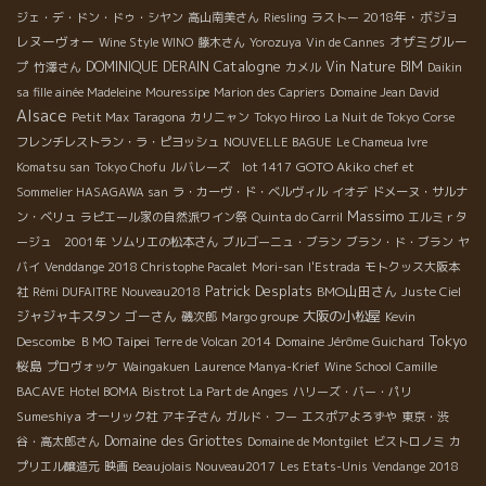
2018年・ボジョ
ジェ・デ・ドン・ドゥ・シヤン
高山南美さん
Riesling
ラストー
レヌーヴォー
オザミグルー
Wine Style WINO
藤木さん
Yorozuya
Vin de Cannes
Catalogne
プ
DOMINIQUE DERAIN
Vin Nature BIM
竹澤さん
カメル
Daikin
sa fille ainée Madeleine
Mouressipe
Marion des Capriers
Domaine Jean David
Alsace
Petit Max
Taragona
カリニャン
Tokyo Hiroo
La Nuit de Tokyo
Corse
フレンチレストラン・ラ・ピヨッシュ
NOUVELLE BAGUE
Le Chameua Ivre
GOTO Akiko
Komatsu san
Tokyo Chofu
ルバレーズ lot 1417
chef et
Sommelier HASAGAWA san
ラ・カーヴ・ド・ベルヴィル
イオデ
ドメーヌ・サルナ
Massimo
ン・ベリュ
ラピエール家の自然派ワイン祭
Quinta do Carril
エルミｒタ
ージュ 2001年
ソムリエの松本さん
ブルゴーニュ・ブラン
ブラン・ド・ブラン
ヤ
バイ
Venddange 2018 Christophe Pacalet
Mori-san
l'Estrada
モトクッス大阪本
Patrick Desplats
BMO山田さん
社
Rémi DUFAITRE Nouveau2018
Juste Ciel
ジャジャキスタン
ゴーさん
大阪の小松屋
磯次郎
Margo groupe
Kevin
Tokyo
Taipei
Descombe
ＢＭО
Terre de Volcan 2014
Domaine Jérôme Guichard
桜島
プロヴォッケ
Waingakuen
Laurence Manya-Krief
Wine School
Camille
BACAVE
Hotel BOMA
Bistrot La Part de Anges
ハリーズ・バー・パリ
Sumeshiya
オーリック社
アキ子さん
ガルド・フー
エスポアよろずや
東京・渋
Domaine des Griottes
谷・高太郎さん
Domaine de Montgilet
ビストロノミ
カ
プリエル醸造元
映画
Beaujolais Nouveau2017
Les Etats-Unis
Vendange 2018