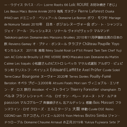
Loïc ROURE
Roots 66
ー・ウグイス
タパス・バー
Loirre
お好み焼き「きじ」
Pierre Laforest
Les Beaux Macs
Bonne Année 2019
有馬
ガヌヴァ
Osaka
ボワ・モワセ
IMAO san
ドミニック・べリュアール
Domaine Le Boiron
Mariage
2018年 日本・ボジョレヌーヴォー会
de Nomura Takaki
ポン・ト・シャンジュ
ジェイ・アール・フレッシュネス・リテール
ヴォドピヴェック
マルマンド
Tadokoro patron
Domaine des Maisons Brulées
2018年11月伊藤與志男の日本の
Château Poupille
タラゴナ
Yoyo
旅
Reviens Gamay
オ・プティ・ボンヌール
モンカルメス 2011年
湘南
Rémy Soulié Rosé
Le P'tit Pinard
Tam Tam
Chef Yuji
BMO Masako san
Domaine du Matin
san
AC Cote de Brouilly
LE PRE VERRE
Calme
Les toqués
小松屋さんのビストロ
レベッカ
マサル式選別
アルボワ・ピュピ
Edouard Laffitte
Axel Prüfer
ラン村
クリストフ・ペイリュス
Cuvée Soleil
Bourgone
Pouilly-Fumé
Terre Coeur
ヌーヴォー 2020年
Terres Dorées
Barcelon
オペラ
プピーユ2008年
Atsumi Foods Mori san
ヴィニョブル・エリオ
旅行
イーストライン
Thierry Forestier
カ
ン・ダ・ロス
Akoibon
shanghain
ベルネ フラン
レシャッペ・ベル ロゼ
サン・ペレー
ドメーヌ・トマ・ルアネ
passion
Bois Moisset
マルゴグループ
斉藤順子さん
北アルデッシュ
感動
フラ
大阪
クローズ・エルミタージュ
ンスワイン・ロゼ
移動
Cuvée OSE
Reino
カナコさん
Bistro Simba
OZONO san
バイエール2016
Yvon Metras
ジャン・
ドゥローブル
Domaine Chaume Arnaud
お正月2019年
Yukiya Fujiwara
Sete
ア