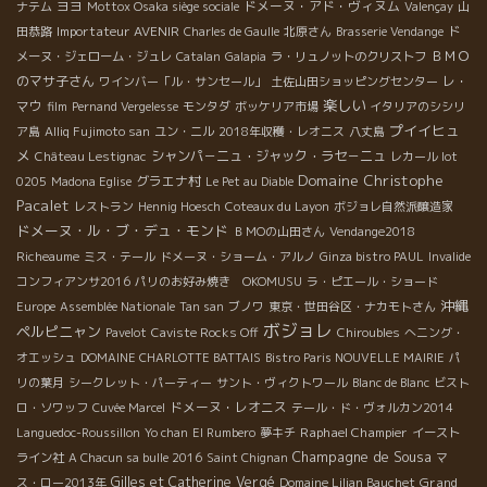
ヨヨ
ドメーヌ・アド・ヴィヌム
ナテム
Mottox Osaka siège sociale
Valençay
山
Importateur AVENIR
田恭路
Charles de Gaulle
北原さん
Brasserie Vendange
ド
ＢＭＯ
メーヌ・ジェローム・ジュレ
Catalan
Galapia
ラ・リュノットのクリストフ
のマサ子さん
レ・
ワインバー「ル・サンセール」
土佐山田ショッピングセンター
楽しい
マウ
film
Pernand Vergelesse
モンタダ
ボッケリア市場
イタリアのシシリ
プイイヒュ
ア島
Alliq Fujimoto san
ユン・ニル
2018年収穫・レオニス
八丈島
メ
シャンパ－ニュ・ジャック・ラセ－ニュ
Château Lestignac
レカール lot
Domaine Christophe
グラエナ村
0205
Madona Eglise
Le Pet au Diable
Pacalet
レストラン
Hennig Hoesch
Coteaux du Layon
ボジョレ自然派醸造家
ドメーヌ・ル・ブ・デュ・モンド
ＢＭОの山田さん
Vendange2018
Richeaume
ミス・テール
ドメーヌ・ショーム・アルノ
Ginza bistro PAUL
Invalide
コンフィアンサ2016
パリのお好み焼き OKOMUSU
ラ・ピエール・ショード
沖縄
Europe
Assemblée Nationale
Tan san
ブノワ
東京・世田谷区・ナカモトさん
ボジョレ
ペルピニャン
Pavelot
Caviste Rocks Off
Chiroubles
へニング・
オエッシュ
DOMAINE CHARLOTTE BATTAIS
Bistro Paris NOUVELLE MAIRIE
パ
リの葉月
シークレット・パーティー
サント・ヴィクトワール
Blanc de Blanc
ビスト
ドメーヌ・レオニス
ロ・ソワッフ
Cuvée Marcel
テール・ド・ヴォルカン2014
Raphael Champier
Languedoc-Roussillon
Yo chan
El Rumbero
夢キチ
イースト
Champagne de Sousa
ライン社
A Chacun sa bulle 2016
Saint Chignan
マ
Gilles et Catherine Vergé
Grand
ス・ロー2013年
Domaine Lilian Bauchet