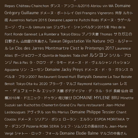
Domaine
Repas
Château Chainchon
ダンス・アンコール2016
Abriou
vin WA
Grégory Guillaume
ドメーヌ・ボートレイ
Ozil Frangins Vignerons
共存
ルカト
Domaine Lapierre
街
Auxerrois Nature 2016
Puitchi Rodo
ドメーヌ・ラゲール
ミーゾ・ヴェール
Uemura san
ジュヴレイ・シャンベルタン2015年
Mas de la
La Rumbera
Tokyo Ebisu
サカガミの
Font Ronde
Ganevat
ブノワ夫妻
Thomas
日野さん
Taiwan Dégustation Vin Nature
クロ・ルジャー
山田屋の矢島さん
Montmartre
ル
Le Clos des Jarres
C'est le Printemps 2017
Laurence
ルシヨン
シリル・アロ
Alias
ボージョロワーズ
Quinta de Napoles
Toda chef
ンゾ
Pas à Pas
ラ・クロワ・デ・ラモー
ドメーヌ・ド・ヴェルシャン
パッション
Domaine Jacky Preys
Aguyana
リン・ユーセン
ドメーヌ・ド・ラ・ガランス
カ
Banyuls
ベルネ・フラン2007
Restaurant Grand Huit
Domaine La Tour Boisée
レミ
Benoit
Tokyo Ota-ku
2020
ブラーヴ・マルゴ
Raymond
Katsuyama san
ー・デュフェートル
エリック
大鵬
ボデグイジャ・デ・ラル・ラド
長崎
仙台
収
DOMAINE MYLENE BRU
穫2018年・ドミニック・ドゥラン
侘び寂び
Minette
Suzuki san
Ruchottes Chamertin Grand Cru
Paris restaurant
Jean-Michel
Domaine Philippe Tessier
Lasbouygues
アヴィタル
son fils Marius
Chant
Coucou
ドメーヌ・リリアン・ボシェ
ローラン・エルラン
ESPOA MORITAKA
ケ
ケ・デコンブ
Pizzeria ROBA SERIA
シェフ・ソムリエの長谷川さん
Jean-Marie
Domaine Elodie Balme
Vergé
シャトー・ロック・フォール
マルゴの中島さん