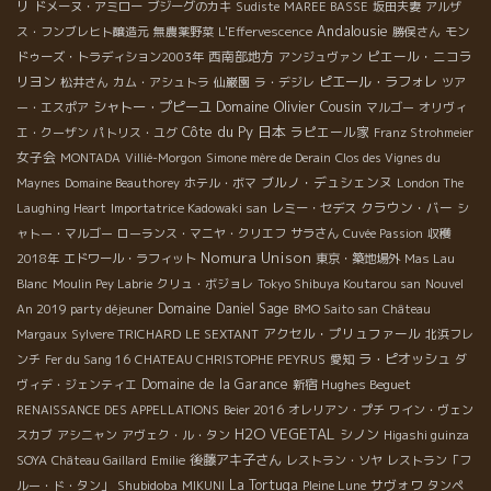
リ
ドメーヌ・アミロー
ブジーグのカキ
Sudiste
MAREE BASSE
坂田夫妻
アルザ
Andalousie
ス・フンブレヒト醸造元
無農薬野菜
L'Effervescence
勝俣さん
モン
西南部地方
ピエール・ニコラ
ドゥーズ・トラディション2003年
アンジュヴァン
リヨン
ピエール・ラフォレ
松井さん
カム・アシュトラ
仙巌園
ラ・デジレ
ツア
Domaine Olivier Cousin
シャトー・プピーユ
ー・エスポア
マルゴー
オリヴィ
Côte du Py
日本
ラピエール家
エ・クーザン
パトリス・ユグ
Franz Strohmeier
女子会
MONTADA
Villié-Morgon
Simone mère de Derain
Clos des Vignes du
ブルノ・デュシェンヌ
Maynes
Domaine Beauthorey
ホテル・ボマ
London The
クラウン・バー
Laughing Heart
Importatrice Kadowaki san
レミー・セデス
シ
ャトー・マルゴー
ローランス・マニヤ・クリエフ
サラさん
Cuvée Passion
収穫
Nomura Unison
2018年
エドワール・ラフィット
東京・築地場外
Mas Lau
Blanc
Moulin Pey Labrie
クリュ・ボジョレ
Tokyo Shibuya Koutarou san
Nouvel
Domaine Daniel Sage
An 2019 party déjeuner
BMO Saito san
Château
アクセル・プリュファール
Margaux
Sylvere TRICHARD
LE SEXTANT
北浜フレ
ラ・ピオッシュ
ンチ
Fer du Sang 16
CHATEAU CHRISTOPHE PEYRUS
愛知
ダ
Domaine de la Garance
Hughes Beguet
ヴィデ・ジェンティエ
新宿
RENAISSANCE DES APPELLATIONS
Beier 2016
オレリアン・プチ
ワイン・ヴェン
H2O VEGETAL
シノン
スカブ
アシニャン
アヴェク・ル・タン
Higashi guinza
後藤アキ子さん
SOYA
Château Gaillard
Emilie
レストラン・ソヤ
レストラン「フ
Shubidoba
La Tortuga
サヴォワ
ルー・ド・タン」
MIKUNI
Pleine Lune
タンペ