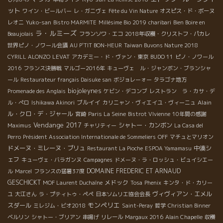
ット
ワイン・ビールバー
レ・ガニヴェ
Fête du Vin Nature
オスピス・ド・ボーヌ
レオニ
Yuko-san
Bistro MARMITE
Millésime Bio 2019
charibari
Bien Boire en
ラ・ルミーズ
Beaujolais
フランソワ・エコ
2018年収穫・クリストフ・パカレ
世界ピノ・ノワール会議
AU P'TIT BON-HEUR
Taiwan Buvons Nature 2018
CYRILL ALONZO
LEVAT
アカデミー・ド・ヴァン・東京
BUDO 11
ピノ・ノワール
2016
フランス決勝戦
マルゴー2016年
キューヴェ ル・ジャンボン・ブランシャ
ール
Restaurateur français Daisuke san
ボジョレーォー
タラゴナ地方
biojoleynes
Promenade des Anglais
ケビン・デコンブ
レストラン ラ・カサ・デ
ブルイイ
Alain
ル・ぺロ
Ishikawa Akinori
カリニャン・ヴィエイユ・ヴィーニュ
ル・クロ・デ・ジャール
宮崎
Paris La Seine
Bistrot VIvienne
10年間の感謝
Vendange 2017
シャトー・カンボン
Maximus
チャリティー
La Casa del
Perro
Président Association Internationale de Sommeliers
OFF
マチュとマリオン
ドメーヌ・ミレーヌ・ブリュ
中湊シ
Restaurant La Pioche
ESPOA Yamamasu
ェフ
キューヴェ・バラガンヌ
Campagnes
ドメーヌ・ラ・ロッシュ・ビュイシエー
DOMAINE FREDERIC ET ARNAUD
ル
Marcel
フランスの猛暑37度
GESCHICKT
メドック
MOF Laurent Duchaîne
Tosa
Phenix
キンタ・ド・カリー
ヴィヴィアン・エメル
ユ
大江さん
ラ・プティトゥ・ペペ
日本ソムリエ協会会長
モンペリエ
スダール
ミレジム・ビオ2018
Saint-Peray
哲学
Christian Binner
ベルリン
シャトー・ブリアン
串揚げ
リレール
Margaux 2016
Alain Chapelle
収穫