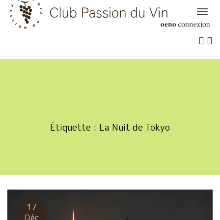
Skip
to
content
Étiquette :
La Nuit de Tokyo
17
Déc