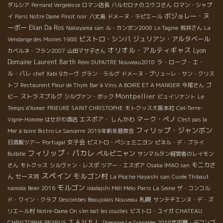
ダルシア
Pernand Vergelesse
ロマン店長
バルセロナのユウコさん
ロマン・シャプ
ボジョレー・ヌ
イ
Paris Notre Dame
Pinot noir
八丈島
ドメーヌ・ラピエール
ーボー
Elian Da Ros
Nakayama san
ル・カンボン2008
Le Tagine
岩井さん
La
ビストロ・シンバ
ジュリアン・アルタベール
Vendange des Moines 1988
オリオル・アルティギャス
Lyon
カベルネ・フラン2007
山田マサ子さん
Domaine Laurent Barth
ラ・ローブ・エ・
Rémi DUFAITRE Nouveau2018
ル・パレ
chef Xabi
9カーヴ
グラン・ラルグ
ドメーヌ・プリューレ・サン・クリス
トフ
Restaurent Fleur de Thym
Bar à Vins A BOIRE ET A MANGER
今尾さん
ゴ
Montpellier
ストラスブルグ
ビー
シルヴァン・ボック
ビュイソナント
Le
Temps d'Aimer
PRIEURE SAINT CHRISTOPHE
モトクッス大阪本社
Ciel-Terre-
マーク・ペノ
エスポア・ しんかわ
Vigne-Homme
はせがわ酒店
C'est pas la
フィリップ・ジャンボン
Mer à boire
Bistro Le Sancerre
2019年新年昼食会
女子会
日酒販ツアー
Portugal
ビストロ・ペシェミニヨン
ピネル・デ・ブライ
フィリップ・パカレ
ペルピニャン
Bulbille
サンマルタン経営者のレイモン
モニカさ
さん
モトクッス
シルヴァン・レスポ
ツアー・エスポア
Osaka IMAO san
スペイン
モルゴン村
ん
セーヌ河
La Pioche Hayashi san
Cuvée Thibaut
モルゴン
namida
Beier 2016
Iidabqshi Méli Mélo
Paris La Seine
ザ・コンコル
札幌
ド・ワイン・クラブ
Descombes Beaujolais Nouveau
サンテチエンヌ・デ・ズ
リエール村
Notre-Dame
On s'en bat les couilles
ビストロ・ユイガ
CHATEAU
ＴＡＶＥＬ
CHRISTOPHE PEYRUS
Domaine Le Scarabée
2018年収穫・デコンブ