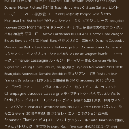
Grand Repas
MADRE
DOMAINE THOMAS ROUANET
Kurumé Wine School
Paris
ビスト
Domaien Marcel Richaud
Tsuchida
Juliénas
Château Gaillard
ロ・ポール・ベール試飲会
ヨヨ
Bistro
2300年の杉の木
Pompon Rosé
ビオジョレーヌ
Montmartre
Bistro Soif
76ヴァン
シャント・クク
beaujolais
Montmartre
nouveau 2020
ドメーヌ・ド・レキュ
伊藤與志男の哲学
ラ・タル
マス・ロー
Corton Charlemagne
バルド醸造元
Nicole Carmarans
BIOJOLAISE
ベジエ
Bistro Buvards
Mont Blanc
伊豆
メリメロ 宗像さん
Domaine Coudoulet
Bistro Les Canons
Miyako-jima
Tadokoro patron
Domaine Bruno Duchene
ア
ニューヨ
レクサンドル・バン
ジブレイ・シャンベルタン
Clos de Vougeot
飲み会
Emmanuel Lassaigne
ーク
ル・モン・ド・マリー
関西
Carignan Vieilles
Bojolais Nouveaux 2018
2018
Vignes 16
Riesling
Cuvée Sakurajima
侘び寂び
Beaujolais Nouveaux
ジュリアン・ギヨ
Domaine Geschickt
Restaurateur
プリュー
français Daisuke san
日本ソムリエ協会会長
BIM
Chardonnay 2016
レ・ロック
アントニー・テヴネ
ノルマンディー地方
エドワール・ラフィット
Champagne Jacques Lassaigne
Visite
ラ・プティトゥ・ペペ
マルセル
Paris
パリ・ビストロ・コワンスト・ヴィノ
伊藤の誕生日
東京・神田
ヴォンゴ
パスカル・シ
レ・スパゲティ
VINEXPO
Patrimoine
Abouriou 2002
Frère Marie
モニュッティ
西南部
2018年皆既月食
ボジョレ・
エノ・コネクション
Sebastien Chatillon
ビストロ・マルゴ
サンタムール
Saito Junko san
門脇紀
パトリック・デプラ
Prieure Roch
Ryo-san
子さん
株式会社エスポア
chef