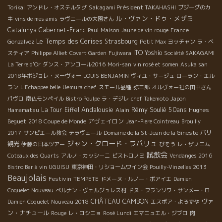
Sakagami Président TAKAHASHI
Torikai
アンドレ・オステルタグ
ブジーグのカ
ル・ヴァン・ドゥ・メザミ
キ
vins de mes amis
ラヴニールの大園さん
Catalunya
Cabernet-Franc
Paul
Maison Jaune de vin rouge
France
Le Temps des Cerises
Strasbourg
Gonzalvez
Petit Max
ヨッチャン
ラ・ベ
ITO Yoshio
スティア
Philippe Alliet
Covert Garden
Fujiwara
Société SAKAGAMI
La Terre d'Or
ダンス・アンコール2016
Mori-san
vin rosé et somen
Asuka san
2018年ボジョレ・ヌーヴォー
LOUIS BENJAMIN
ヴィユ・サージュ
ローラン・エル
ラン
L'Echappee belle
Uemura chef
スモール品種
弥三郎
オルヴォー社の田中さん
パヴロ
南仏モンペイル
Bistro Poulpe
ラ・デジレ
chef Takemoto
Japon
Andalousie
Rémy Soulié 50ans
La Tour Eiffel
Alain
Hughes
Hamamatsu
Beguet
アヴェイロン
2018 Coupe de Monde
Jean-Piere Cointreau
Brouilly
パリ
2017
サンピエール教会
テラヴェール
Domaine de la St-Jean de la Gineste
ジャン・クロード・ラパリュ
観光
伊藤の日本ツアー
びそう
レ・ザノ二ム
試飲会
Coteaux des Quarts
アルノ・カッシーニ
ビストロノミ
Vendanges 2016
Bistro Bar à vin UGUISU
東京神田・リショームワイン会
Pouilly-Vinzelles 2013
Beaujolais
Festivin
TEMPETE
ドメーヌ・ルノー・ボアイエ
Damien
Coquelet Nouveau
ぺルナン・ヴェルジュレス村
ドヌ・フランソワ・サンメー・ロ
CHÂTEAU CAMBON
ヴァ
Damien Coquelet Nouveau 2018
エスポア・よろずや
ン・ナチュール
Rouge
レ・ロシニョ
Rosé Lundi
エマニュエル・ジブロ
肉