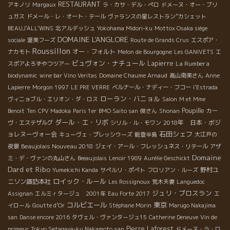
RESTAURANT
アキノリ
Margaux
ラ・カサ・デル・ぺロ
ドメーヌ・オー・ブリ
ュガス
ドメール・レ・オート・テール
ヴァランスの星レストラン”カシェット
BEAUJ'ALL'WINS
北アルデッシュ
Yokohama Midori-ku
Mottox Osaka siège
DOMAINE L'ANGLORE
sociale
渥美フーズ
Route de Grands Crus
エスポア・
Roussillon
オー・フォルト
ナカモト
Melon de Bourgogne
Les GANIVETS
エ
ビュヴォン・ナチュール
Lapierre
La Rumbera
スポアよろずやつツアー
biodynamic
wine bar Vino Veritas
Domaine Chaume Arnaud
高山南美さん
Anne
Lapierre
Morgon 1997
LE PRE VERRE
ベルナール・ナディー・フコー
l'Estrada
ローラン・バニョル
ヴィニョブル・エリオン・ダ・ロス
Salon
M et Mme
Poupille
Benoit
Ten
CPV Madoka
Paris 1er
BMO Saito san
俊さん
Shonan
カー
ダール・エ・リボ
2018年 日本・ボジ
ヴ・エステザルグ
シリル・ル・モワン
石田シェフ
ョレヌーヴォー会
キューヴェ・プレッシウーズ
能登半島
大江戸の
Beaujolais Nouveau 2018
夜景
ジェイ・アール・フレッシュネス・リテール
アザ
Domaine
ミ・デ・ヴァンの丸山さん
Beeaujolais
Lenoir 1989
Aurélie Geschickt
Dard et Ribo
野村ユ
Yumekichi Kanda
サぺルリ・ポぺト
フロリアン・ルーズ
ロイック・ルール
ニソン諏訪本社
Les Rossignoux
荒木夫妻
Languedoc
ジュリ・ブロスラン
Assignan
エルミｒタージュ 2001年
Eau Forte 2017
エ
コルビエール
東京
イロール
Goutte d’Or
Stéphane Morin
Marugo Nakajima
san
Danse encore 2016
タヴェル・ヴァンタージュ15
Catherine Deneuve
Vin de
Pierre Laforest
primeur
Tokyo Setagaya-ku Nakamoto san
ドメーヌ・ラ・ロ