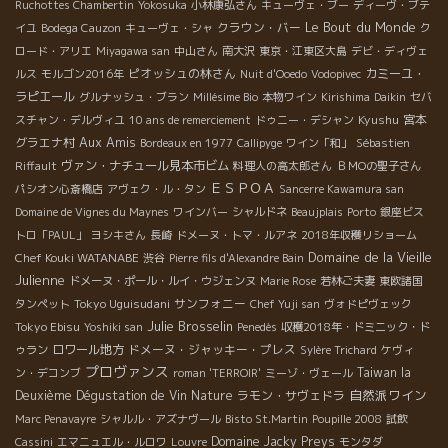
Ruchottes Chambertin
Yokosuka
小林康弘さん
キューヴェ・ブー
ディーヴ・ブテ
Le Bout du Monde
クラウン・バー
イユ
Bodega Cauzon
キューヴェ・シャ
ク
ロード・アリエ
Miyagawa san
中山さん
南大沢
東京・江東区大島
デビ・ディヴェ
ピオッシュの林さん
カミーユ・
ルス
モルゴン2016年
Nuit d'Ooedo
Vodopivec
ラピエール
グルナッシュ・ブラン
Millésime Bio
本物ワイン
Kirishima
Daikin
セバ
Kyushu
宮本
スチャン・デルヴィユ
10 ans de remerciement
ドゥニー・デシャン
Aux Amis
グラエナ村
Bordeaux en 1977
Callipyge
ワイン「和」
Sébastien
ヴァン・ナチュール見本市ビム
Riffault
料理人の高太郎さん
ＢＭОの聖子さん
ＥＳＰＯＡ
パシオン心斎橋店
アヴェク・ル・タン
Sancerre Kawamura san
Domaine de Vignes du Maynes
ワインバー
シャルドネ
Beaujplais
Porto
銀座ビス
トロ「PAUL」
ヨシキさん
長崎
ドメーヌ・トマ・ルアネ
2018年収穫リショーム
Domaine de la Vieille
Chef Kouki WATANABE
渋谷
Pierre fils d'Alexandre Bain
Julienne
ドメーヌ・ポール・ルイ・ウジェンヌ
Marie Rose
若林ご夫妻
東欧諸国
Tokyo Uguisudani
サンフォニー
タンペット
Chef Yuji san
ヴォドピヴェック
Julie Brosselin
Tokyo Ebisu
Yoshiki san
Penedès
収穫2018年・ドミニック・ド
ロワール地方
ドメーヌ・ジャッキー・プレス
ゥラン
Sylère Trichard
ケヴィ
プロヴァンス
Taiwan la
ン・デコンブ
roman 'TERROIR'
ミーゾ・ヴェール
自然派ワイン
Deuxième Dégustation de Vin Nature
ラモン・サヴェドラ
Marc Penavayre
シャルル・アズナヴール
Bisto St.Martin
Poupille 2008
試飲
Domaine Jacky Preys
Cassini
エマニュエル・ルロワ
Louvre
モンタダ