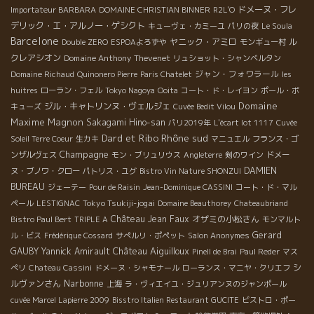
ドメーヌ・フレ
Importateur BARBARA
DOMAINE CHRISTIAN BINNER
R2L'O
デリック・エ・アルノー・ゲシクト
キューヴェ・カミーユ
パリの夜
Le Soula
Barcelone
ヤニック・アミロ
ル
Double ZERO
ESPOAよろずや
モンギュー村
クレアシオン
Domaine Anthony Thevenet
リュショット・シャンベルタン
ジャン・フォワラール
Domaine Richaud
Quinonero Pierre
Paris Chatelet
les
huitres
ローラン・フェル
Tokyo Nagoya
Ooita
コート・ド・レイヨン
ポール・ボ
Domaine
ジル・キャトリンヌ・ヴェルジェ
キューズ
Cuvée Bedit Vilou
Maxime Magnon
Sakagami Hino-san
パリ2019年
L'écart lot 1117
Cuvée
Rhône sud
Dard et Ribo
Soleil Terre Coeur
生カキ
マニュエル
フランス・ゴ
Champagne
ンザルヴェス
モン・ブリュリウス
Angleterre
剣のワイン
ドメー
DAMIEN
ヌ・ブノワ・クロー
パトリス・ユグ
Bistro Vin Nature SHONZUI
BUREAU
ジェーテー
Pour de Raisin
Jean-Dominique CASSINI
コート・ド・マル
Tokyo Tsukiji-jogai
ペール
LESTIGNAC
Domaine Beauthorey
Chateaubriand
Château Jean Faux
オザミの小松さん
Bistro Paul Bert
TRIPLE A
モンマルト
Gerard
ル・ビス
Frédérique Cossard
サぺルリ・ポペット
Salon Anonymes
Château Aiguilloux
GAUBY
Yannick Amirault
Pinell de Brai
Paul Reder
マス
シ
ぺリ
Chateau Cassini
ドメーヌ・シャモナール
ローランス・マニヤ・クリエフ
Narbonne
ルヴァンさん
上海
ラ・ヴィエイユ・ジュリアンヌのジャンポール
cuvée Marcel Lapierre 2009
Bisstro Italien Restaurant GUCITE
ビストロ・ポー