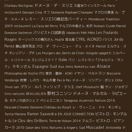
ドメーヌ・デ・スリエ
Chateau Restignac
久留米ワインスクール
Paris
restaurent Georges Cinq
オフ
Domaine Raphael Champier
マグロの漁港
ル・プ
レミー・スリエ50歳記念パーティー
チ・ドメーヌ
Mondeuse Tradition
2003
restaurent La Casa del Perro
マルゴの中島さん
米沢
Romain
Cuvée Marcel
パリビストロ試飲会
Les Foulards
Domaine Vacheron
Iidabashi Méli Mélo
Rouges
CYRIL ALONZO
Jordy
オーリックスの橋元さん
Hop'là
宮古島
ババス
Perez
勝山晋作死去
クロ・デ・ヴィーニュー・デュ・メイヌ
Marcel
エルヴェ・ス
オ
オレリアン・プチ
Les Murgers des Dents de Chien
Vongole spagetti
シルベー
Italie
ル・トリシャール
ミレジム２０１７
パリ・レストラン「ジョルジュ・サン
Alsace
ラモンさん
Espagne Sud
Aux Amis Komatsu san
ク」
イヤン・ベルトラン
Philosophie de Yoshio ITO
東京・豊洲・AOKI
Brasserie
Vendange
炭焼・しのり・中山夫妻
Pas à Pas
ドメーヌ・リリアン・ボシェ
Oita
グラン・ルパ
フィリップ・テシエ
Shun san
chef Mizukuchi
鮨
サン・ジョゼフ
野村ユニソン
ドメーヌ・マルセル・ラピエー
Vins natures
BEAUJALIEN
ル
キタノセ店のシェフ
ペシェミニヨン
Taragona
Auxerrois Nature 2016
Pascale Choime
Domaine Château du Rouet
レ・ヴィーニュ・ドゥ・モンギュ
Ramon Saavedra
ビストロ・モンマル
Tanta Marena
EN JOUE CONNECTION
Le Clos des Grillons
トル
ビストロ・ビアン
Terre de Volcan 2014
マルゴー
Muscadet
カーラ
Sud
2018 Salon des Vins Natures à Angers
Antonella
ド