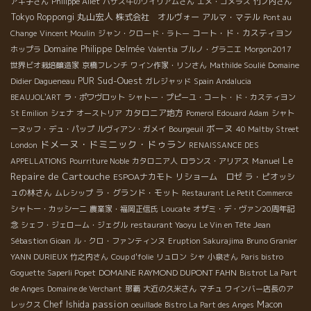
アキ子さん
Philippe Aliet
バザス牛のウイリアムさん
エメ・コメラス
竹ノ内さん
丸山宏人
Tokyo Roppongi
株式会社 オルヴォー
アルマ・マテル
Pont au
コート・ド・カスティヨン
Change
Vincent Moulin
ジャン・クロード・ラトー
Domaine Philippe Delmée
ホップラ
Valentia
ブルノ・グラニエ
Morgon2017
世界ビオ栽培醸造家
京橋フレンチ
ワイン作家・リンさん
Mathilde Soulié
Domaine
Sud-Ouest
PUR
Didier Dagueneau
ガレジャッド
Spain Andalucia
BEAUJOL'ART
ラ・ポワヴロット
シャトー・プピーユ・コート・ド・カスティヨン
カタロニア地方
St Emilion
シェナ
オーストリア
Pomerol
Edouard Adam
シャト
ボーヌ
ーヌッフ・デュ・パップ
ルヴィアン・ガメイ
Bourgeuil
40 Maltby Street
ドメーヌ・ドミニック・ドゥラン
London
RENAISSANCE DES
Le
Manuel
APPELLATIONS
Pourriture Noble
カタロニア人
ロランス・アリアス
Repaire de Cartouche
ESPOAナカモト
リショーム ロゼ
ラ・ピオッシ
ュの林さん
ラ・グランド・モット
ムレシップ
Restaurant Le Petit Commerce
シャトー・カッシーニ
農業家・福岡正信氏
Loucate
オザミ・デ・ヴァン20周年記
念
シェフ・ジェローム・ジェグル
restaurant Yaoyu
Le Vin en Tête
Jean
Sébastion Gioan
ル・クロ・ファンティンヌ
Eruption Sakurajima
Bruno Granier
YANN DURIEUX
竹之内さん
Coup d'folie
リュロン
シャ
小泉さん
Paris bistro
DOMAINE RAYMOND DUPONT FAHN
Goguette
Saperli Popet
Bistrot La Part
de Anges
Domaine de Verchant
那覇
大近の久米さん
マチュ
ワインバー店長のア
passion
Chef Ishida
Macon
レックス
oeuillade
Bistro La Part des Anges