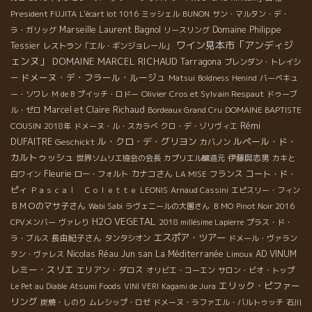
President FUJITA
L'écart lot 1016
ミッシェル
BUNON
サン・マルタン・デ・
Laurent Bagnol
Marseille
Domaine Philippe
ラ・ガリッグ
リースリング
ワイン見本市「アンディジ
Tessier
レストラン「エル・ギンジョレール」
ェンヌ」
DOMAINE MARCEL RICHAUD
Tarragona
ブレンダン・トレイシ
ドメーヌ・デ・フラール・ルージュ
ー
Matsui
Boldness
Henind
バーベキュ
Olivier Cros et Sylvain Respaut
ー・ソワレ
M de B
プイッチ・ロドー
ドゥーブ
Marcel et Claire Richaud
DOMAINE BAPTISTE
ル・ゼロ
Bordeaux Grand Cru
Rémi
COUSIN
2018年
ドメーヌ・ル・スカラベ
クロ・デ・ゾリヴィエ
DUFAITRE
ル・クロ・デ・グリヨン
ルペール・ド・
Geschickt
カバノン
カルトゥッシュ
伊藤與志男
世界ソムリエ協会の会長
カプリエル醸造元
カキと
Fleurie
カナコさん
フランス
コート・ド・
白ワイン
ロー・フォルト
LA MISE
ピィ
Ｐａｓｃａｌ Ｃｏｌｅｔｔｅ
LEONIS
Arnaud Cassini
エピスリー・フィン
ＢＭＯのマサ子さん
Wabi Sabi
ラヴェニールの大園さん
ＢＭО
Pinot Noir 2016
H2O VEGETAL
CPVメンバー
ヴァレり
2018 millésime Lapierre
プラス・ド・
エスポア・ツアー
長由紀子さん
ラ・ブルス
タンタシオン
ドメール・ヴァラン
Nicolas Réau
Jun san
La Méditerranée
AD VINUM
タン・ヴァレス
Limoux
レミー・スリエ
エリアン・ダロス
オリビエ・コーエン
サロン・ビオ・トップ
エリック・ピファー
Le Pet au Diable
Atsumi Foods
VINI VERI
Kagami de Jura
リング
炭焼・しのり
ムレシップ・ロゼ
ドメーヌ・ラファエル・バルトゥッチ
石川