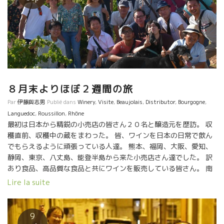
８月末よりほぼ２週間の旅
Par
伊藤與志男
Publié dans
Winery
,
Visite
,
Beaujolais
,
Distributor
,
Bourgogne
,
Languedoc
,
Roussillon
,
Rhône
最初は日本から精鋭の小売店の皆さん２０名と醸造元を歴訪。 収
穫直前、収穫中の蔵をまわった。 皆、ワインを日本の日常で飲ん
でもらえるように頑張っている人達。 熊本、福岡、大阪、愛知、
静岡、東京、八丈島、能登半島から来た小売店さん達でした。 訳
あり食品、高品質な食品と共にワインを販売している皆さん。 南
フランス、地中海、コルビエール、サンシニャン、ナルボンヌ、
Lire la suite
ニーム、南ローヌ、ケランヌ、ラストー、リヨン、コート・ド・
ブルイィ、ブルゴーニュ、ボーヌ. 昼は醸造元で家庭料理をご馳走
になり。夜は各地のワイン・ビストロでの楽しい交流の食事。 そ
9
こで、訪問した蔵のワインを食べながらの試飲。 日本の販売現場