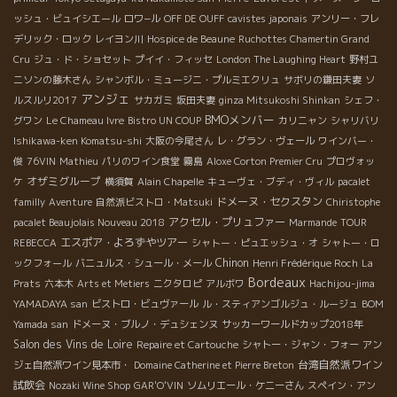
ッシュ・ビュイシエール
ロワ−ル
OFF DE OUFF
cavistes japonais
アンリー・フレ
デリック・ロック
レイヨン川
Hospice de Beaune
Ruchottes Chamertin Grand
Cru
ジュ・ド・ショセット
プイイ・フィッセ
London The Laughing Heart
野村ユ
ニソンの藤木さん
シャンボル・ミュージニ・プルミエクリュ
サボリの鎌田夫妻
ソ
アンジェ
ルスルリ2017
サカガミ
坂田夫妻
ginza Mitsukoshi Shinkan
シェフ・
BMOメンバー
グワン
Le Chameau Ivre
Bistro UN COUP
カリニャン
シャリバリ
Ishikawa-ken Komatsu-shi
大阪の今尾さん
レ・グラン・ヴェール
ワインバー・
俊
76VIN
Mathieu
パリのワイン食堂
霧島
Aloxe Corton Premier Cru
プロヴォッ
オザミグループ
ケ
横須賀
Alain Chapelle
キューヴェ・ブディ・ヴィル
pacalet
ドメーヌ・セクスタン
familly
Aventure
自然派ビストロ・Matsuki
Chiristophe
アクセル・プリュファー
pacalet Beaujolais Nouveau 2018
Marmande
TOUR
エスポア・よろずやツアー
REBECCA
シャトー・ピュエッシュ・オ
シャトー・ロ
Chinon
ックフォール
バニュルス・シュール・メール
Henri Frédérique Roch
La
Bordeaux
Prats
六本木
Arts et Metiers
ニクタロピ
アルボワ
Hachijou-jima
YAMADAYA san
ビストロ・ビュヴァール
ル・スティアンゴルジュ・ルージュ
BOM
Yamada san
ドメーヌ・ブルノ・デュシェンヌ
サッカーワールドカップ2018年
Salon des Vins de Loire
Repaire et Cartouche
シャトー・ジャン・フォー
アン
台湾自然派ワイン
ジェ自然派ワイン見本市・
Domaine Catherine et Pierre Breton
試飲会
Nozaki Wine Shop
GAR'O'VIN
ソムリエール・ケニーさん
スペイン・アン