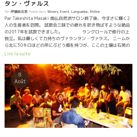
タン・ヴァルス
Par
伊藤與志男
Publié dans
Winery
,
Event
,
Languedoc
,
Rhône
Par Takeshita Masaki 南仏自然派サロン終了後、今まさに輝く2
人の生産者を訪問。 試飲会三昧での疲れを吹き飛ばすような絶品
の2017年を試飲できました。 ラングロールで修行の上
独立。気は優しくて力持ちのヴァランタン・ヴァラス。 ニームか
ら北に30キロほどの所にぶどう畑を持つが、ここの土壌は石英の
混ざる砂質土壌。 昔から、ラングドックの濃いワインの酸を与え
Lire la suite
るためのブレンド用ワインとして使われていた歴史もある、この
地区のワインの特徴はラングドックとは思えない、綺麗な酸。 熟
度は高く、アルコール度数もあるのに酸があるのだ。 ソーヴィニ
8
ョンはプレスの最初、中間、最後と3つ分けて醸造。最初のプレス
Août
は14.5度で柑橘系。中間は14.5度で洋ナシ系。最後のプレスは15
度で洋ナシ系だが酸も強い。 これらがブレンドされゴエロンとな
る。 ソーヴィニョンの15日間マセシオンはエキゾチックな味わ
い。 ロゼのランディにはグルナッシュメインにサンソー、シラー
のプレスジュースがブレンド。 素晴らしい活き活きしてアロマテ
イックな出来。 ヴォアラのシラはジューシー！なんでシラがこん
なに果実味豊か、ぶどうジュースみたいになるのか不思議だ。 ロ
リエはシラ・グルナッシュ・サンソー、熟度高く、しっかりとし