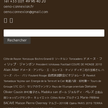
始まって２１時まではテ－スティング、それから皆で夕食、朝ま
Tel +33 (0)1 49 96 40 20
で続くお祭りだった。 メンバーは若者ばかり。スペインの次世代
oeno-connexion.fr
の天才醸造家二人の参加。 この世代にもう国境はない。 ラングロ
oeno.connexion@gmail.com
ールの次世代チボーとスペインのコスミックやマスペリのオリオ
ルがもう繋がっている。
Rechercher :
ドメーヌ・フ
Côte de Rayon
Yorozuya
Bistro Grand 8
ソーテルン
Torocadero
ィリップ・ジャンボン
President Ishikawa
Football COUPE DE MONDE 2018
Alain Allier
ドメーヌ・アンドレ・エ・ミレイユ・ティソ
ディオニ社の玉城さん
ハ
自然派試飲会ビオジョレーヌ
リーズ・バー・パリ
Foulard Rouge
Pavelot
Yamadaya Yajima san
Energie de la Terre et le Ciel
剣道八段・好村兼一
Tours de
Domaine
Groupe STC
ロバ・セリアのヴァンサン
Pays de l'Europe orientale
Olivier Cousin
Madoka san
ジョルディ・ペレズ
BMO聖子さん
ポール
土佐山
Marie-Hélène
田ショッピングセンター
キュイエット
Côtes Rotie
ブルグイユ
BACAVE
Maison Pierre Overnoy
マルゴー2016年
Opéra
PARIS 2019
TERRA