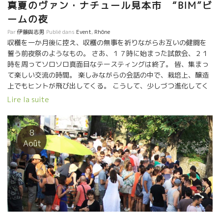
真夏のヴァン・ナチュール見本市 “BIM”ビ
た骨格ありながら、後味でオレンジのような酸が心地よい。2017
年からはぶどう畑も自分の所有となり、思い通りの作業ができた
ームの夜
というヴァランタンの2017年は凄い！ 筆 竹下
Par
伊藤與志男
Publié dans
Event
,
Rhône
収穫を一か月後に控え、収穫の無事を祈りながらお互いの健闘を
誓う前夜祭のようなもの。 さあ、１７時に始まった試飲会、２１
時を周ってソロソロ真面目なテースティングは終了。 皆、集まっ
て楽しい交流の時間。 楽しみながらの会話の中で、栽培上、醸造
上でもヒントが飛び出してくる。 こうして、少しづつ進化してく
る。 こんなコミニティーの共生の中で、自然派が増えてきた。 造
Lire la suite
り手、ワイン屋、ビストロ・レストラン業者、バイヤー、ソムリ
エ、愛好家、皆が一緒になって 交流して、お互いの理解を深めて
進んでいく自然派ワインの世界。 ワインは美味しく、造る人にと
8
っても優しく、飲む人にも優しく、地球にもやさしい、こんな健
Août
全な世界はなかなかない。 それぞれが、人生を思いっきり楽し
む。 ここには、妙なプライド、妙な優劣、階級、はない。 日本か
らもBMOトロワザムールのウエタ・アユミさんが日本を代表して
参戦。 そして、最後は朝までディスコで夏祭りフィーバーだ！