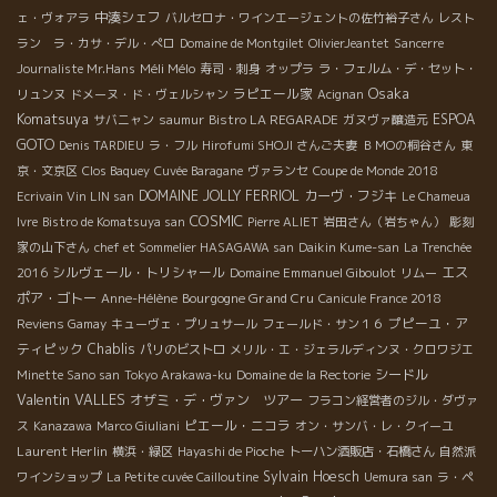
中湊シェフ
ェ・ヴォアラ
バルセロナ・ワインエージェントの佐竹裕子さん
レスト
ラン ラ・カサ・デル・ぺロ
Domaine de Montgilet
OlivierJeantet
Sancerre
Méli Mélo
Journaliste Mr.Hans
寿司・刺身
オップラ
ラ・フェルム・デ・セット・
Osaka
ラピエール家
リュンヌ
ドメーヌ・ド・ヴェルシャン
Acignan
Komatsuya
ESPOA
サバニャン
saumur
Bistro LA REGARADE
ガヌヴァ醸造元
GOTO
Denis TARDIEU
ラ・フル
Hirofumi SHOJI さんご夫妻
ＢＭОの桐谷さん
東
京・文京区
Clos Baquey
Cuvée Baragane
ヴァランセ
Coupe de Monde 2018
DOMAINE JOLLY FERRIOL
カーヴ・フジキ
Ecrivain Vin LIN san
Le Chameua
COSMIC
Ivre
Bistro de Komatsuya san
Pierre ALIET
岩田さん（岩ちゃん）
彫刻
家の山下さん
chef et Sommelier HASAGAWA san
Daikin Kume-san
La Trenchée
シルヴェール・トリシャール
エス
2016
Domaine Emmanuel Giboulot
リムー
ポア・ゴトー
Bourgogne Grand Cru
Anne-Hélène
Canicule France 2018
プピーユ・ア
Reviens Gamay
キューヴェ・プリュサール
フェールド・サン１６
ティピック
Chablis
パリのビストロ
メリル・エ・ジェラルディンヌ・クロワジエ
シードル
Minette Sano san
Tokyo Arakawa-ku
Domaine de la Rectorie
Valentin VALLES
オザミ・デ・ヴァン ツアー
フラコン経営者のジル・ダヴァ
ピエール・ニコラ
ス
Kanazawa
Marco Giuliani
オン・サンバ・レ・クイーユ
Laurent Herlin
横浜・緑区
Hayashi de Pioche
トーハン酒販店・石橋さん
自然派
Sylvain Hoesch
ワインショップ
La Petite cuvée Cailloutine
Uemura san
ラ・ペ