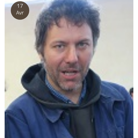
らニーム泊増えそうです。 Nîmes, Dîner Paella chez Bistro
17
Marmite écrit par Takeshita Nîmes, une ville romaine
Avr
connue pour les patrimoines Pont du Gard, les Arènes, La
Maison Carrée… C’est une ville historique depuis plus de
2000 ans. Marmite, bistro hyper familier avec le vin nature
!! Eric et Marie-lo de l’Anglore, Alain et Isabelle de
Mouressipe, BMO et CPV font la fête de Paella chez
Marmite. Si vous aimez le riz, c’est une occasion
extraordinaire! Vous allez vous régaler!! Avec un bon vin et
Paella, vous êtes comblés de joie!! J’adore Nîmes!! J’y
reviens plus souvent!!