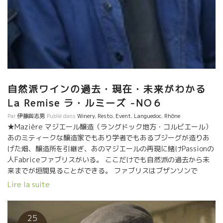
自然派ワインの過去・現在・未来がわかる
La Remise ラ・ルミーズ -NO６
Par
伊藤與志男
Publié dans
Winery
,
Resto
,
Event
,
Languedoc
,
Rhône
★Mazière マジエール醸造（ラングドック地方・コルビエール）
あのミティークな醸造家でもあり学者でもあるブジーグが造りあ
げた畑、醸造所を引継ぎ、あのマジエールの再現に賭けPassionの
人Fabriceファブリスがいる。 ここだけでも自然派の過去から未
来までが垣間見ることができる。 ファブリスはブザンソンで
Zinzinsザンザンというワイン屋をやっていた。今は亡きJean-
Lire la suite
Michel Lasbouyguesジャン・ミシェル・ラブイグのマジエールに
感動したファブリスは何とか再生したいと決意。 今は、二つのス
タイル、マジエールの原点のワインの再生、もう一つは新しいマ
25