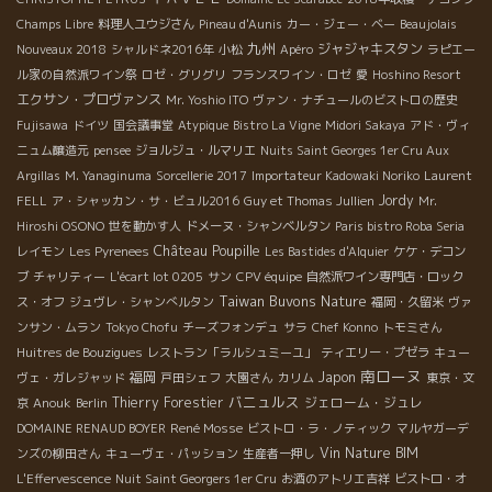
Champs Libre
料理人ユウジさん
Pineau d'Aunis
カー・ジェー・ベー
Beaujolais
九州
ジャジャキスタン
Nouveaux 2018
シャルドネ2016年
小松
Apéro
ラピエー
ル家の自然派ワイン祭
ロゼ・グリグリ
フランスワイン・ロゼ
愛
Hoshino Resort
エクサン・プロヴァンス
Mr. Yoshio ITO
ヴァン・ナチュールのビストロの歴史
Fujisawa
ドイツ
国会議事堂
Atypique
Bistro La Vigne
Midori Sakaya
アド・ヴィ
ニュム醸造元
pensee
ジョルジュ・ルマリエ
Nuits Saint Georges 1er Cru Aux
Argillas
M. Yanaginuma
Sorcellerie 2017
Importateur Kadowaki Noriko
Laurent
Jordy
FELL
ア・シャッカン・サ・ビュル2016
Guy et Thomas Jullien
Mr.
Hiroshi OSONO
世を動かす人
ドメーヌ・シャンベルタン
Paris bistro Roba Seria
Château Poupille
レイモン
Les Pyrenees
Les Bastides d'Alquier
ケケ・デコン
ブ
チャリティー
L'écart lot 0205
サン
CPV équipe
自然派ワイン専門店・ロック
Taiwan Buvons Nature
ス・オフ
ジュヴレ・シャンべルタン
福岡・久留米
ヴァ
ンサン・ムラン
Tokyo Chofu
チーズフォンデュ
サラ
Chef Konno
トモミさん
Huitres de Bouzigues
レストラン「ラルシュミーユ」
ティエリー・プゼラ
キュー
南ローヌ
福岡
Japon
ヴェ・ガレジャッド
戸田シェフ
大園さん
カリム
東京・文
バニュルス
Thierry Forestier
ジェローム・ジュレ
京
Anouk
Berlin
René Mosse
DOMAINE RENAUD BOYER
ビストロ・ラ・ノティック
マルヤガーデ
Vin Nature BIM
ンズの柳田さん
キューヴェ・パッション
生産者一押し
L'Effervescence
Nuit Saint Georgers 1er Cru
お酒のアトリエ吉祥
ビストロ・オ