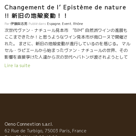
Changement de l’ Epistème de nature
!! 新旧の地殻変動！！
Par
伊藤與志男
Publié dans
Espagne
,
Event
,
Rhône
次世代ヴァン・ナチュール見本市 “BIM” 自然派ワインの進展も
ここまできたか！と思うようなワイン見本市が南ローヌで開催さ
れた。 まさに、新旧の地殻変動が進行しているのを感じる。 マル
セル・ラピエールから始まったヴァン・ナチュールの世界、その
影響を直接享けた人達から次の世代へバトンが渡されようとして
いる。 アンチ・テクニックの発想から“自然・ナチュール”とう名
Lire la suite
を使ったマルセルの時代。 実質上、９０年代初期から世にでて、
約３０年弱が過ぎようとしている。 当時、２０代、３０代だった
醸造家達が、５０，６０代になっている。 彼らの息子達が働きだ
している。 次に控えている世代は、“自然が当たり前”で敢えてナ
チュールと名乗る必要性を感じていない。 これから始める人達に
とっては、もうアンチ・テクニックの発想は全く消えている。
BIMはそんな世代ばかりが詰まった未来を垣間見るワイン見本市だ
った。 そんな面白いことを主催するのは、この人、ヴァランタ
ン・ヴァルスValentin VALLESだ。 先週末の７月２３日に南ロー
Oeno Connextion s.a.r.l.
ヌNimesニームの街の近所で開催された。 ２３日の１７時頃から
62 Rue de Turbigo, 75003 Paris, France