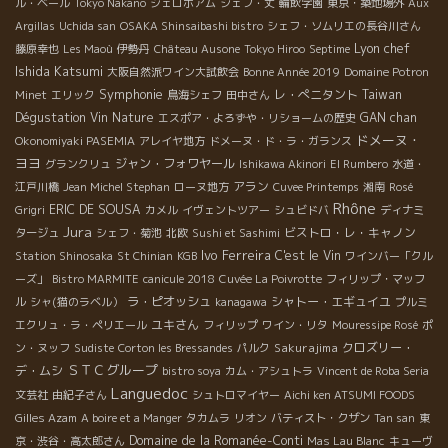
ル・ベール
Tokyo Nakano
ジェロボアム
シェフ・丈
輪飲学園
東京・築地場外
Aux
Argillas
Uchida san
OSAKA Shinsaibashi bistro
シェフ・ソムリエの長谷川さん
Lyon chef
藤原幸也
Les Maoù
伊勢丹
Château Ausone
Tokyo Hiroo
Septime
Ishida Katsumi
大阪自然派ワイン大試飲会
Bonne Année 2019
Domaine Potron
Symphonie
レ・ぺニタント
Taiwan
Minet
エリック
鳥海シェフ
田中さん
Dégustation Vin Nature
GAN chan
エスポア・よろずや・リショームの歴史
ドメーヌ・
Okonomiyaki PASEMIA
アレイヤ地方
ドメーヌ・ド・ラ・ガランス
ヨヨ
ジャン・フォワヤール
グランクリュ
Ishikawa Akinori
El Rumbero
水道・
アラン
江戸川橋
Jean Michel Stephan
ローヌ地方
Cuvee Printemps
湘南
Rosé
Rhône
ERIC DE SOUSA
Grigri
カメル
イヴェントツアー
シュビドバ
ディナミ
Jura
ビストロ・レ・キャノン
タージュ
シェフ・菊池
北欧
Sushi et Sashimi
Ivo Ferreira
C'est le Vin
Station Shinosaka
St Chinian
KGB
ワインバー「クル
ーズ」
Bistro MARMITE
canicule 2018
Cuvée La Poivrotte
フィリップ・マッフ
ラ・ピオッシュ
シャトー・エギュイユ
ル
シャ(猫のラベル）
kanagawa
プルミ
ユキさん
エクリュ・ラ・ペリエール
フィリップ
ワイン・リタ
Mouressipe Rosé
ポ
Sakurajima
クロズリー・
ン・ヌッフ
Sudiste
Corton les Bressandes
パルク
ＳＴＣグループ
デ・ムシ
bistro soya
カム・アシュトラ
Vincent de Roba Seria
Languedoc
文芸社
由紀子さん
シュトロマイヤー
Aichi ken ATSUMI FOODS
Gilles Azam
A boire et a Manger
タカムラ
リオン
バティスト・クザン
Tan san
東
Domaine de la Romanée-Conti
京・渋谷・高太郎さん
Mas Lau Blanc
キューヴ