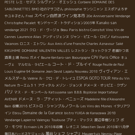
シルヴァン・オエッシュ
PESTE
レミ・セデス
Corbiere
DOMAINE DES
SABLONNETTES
BMO 社のマサコさん
philosophie
サンシニャン
エスポアよろず
スペイン自然派ワイン見本市
やユキ子さん
Fred
20e Anniversaire Vendange
Kanako san
Christophe Pacalet
モンドゥーズ・トラディション2003年
Paris bistro Coinstot Vino
vendange 2021
クロ・ド・ヴージョ
Beau
Vin de
Cannes
Laurence Alias
アンディジェンヌ
ジャン・ピエール・ロビノ
Katsuyama
Vacances
ロニス・エトワレ
Aux Amis d’une Franche
Charles Aznavour
Saké
DOMAINE VALENTIN VALLES
KIKUHIME
レストラン・ヨットクラブ
老舗かつ吉
酒美土場
CPV Paris Office
Reino
ガメイ
Baune Kentaro-san
Boourgogne
キュ
コート・ド・ブルイイ
ーヴェ マルセル・ラピエール
Rouge Feuille de Paul
ヴィヴィアン・エ
Louis Eugène 94
Domaine Jean David
Lapalu Nouveau 2018
メルスダール
ESPOA GOTO TOUR
Valérie
ル・クロ・デ・トレイユ
Fête du Vin
Nature
カーエム３１
アヴィタル
メゾン・ジョンヌ
ドメーヌ・オリビエ・クザン
パリ
Importateur
マス・ド・モンペール
Katsuyama san
B.B.B. Bojoloise
AVENIR
ドメーヌ・ラ・プティット・べニューズ
Madeleine fille d'Alexandre
ビストロ・シャンブルノワール
Bain
収穫2016
Les Vins des Moines
イタリアワ
Domaine de la Garance
2018
イン
Ebisu
bistro YUIGA de Kanazawa
Vendange Lapierre
渡辺幸樹シェフ
ボ
Valençay
Toulouse
プティ・マックス
ワ・モワセ
Ecrivain LIN
2018年収穫・レオニス
Sébastien David
2018年11月伊
萬谷シェフ
シャブリ
藤日本ハードスケジュール
Maupertuis Neyrou-Plage