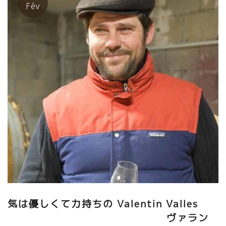
ジエールのスタイルも挑戦している。 ★Mouressipe ム
Fév
レシップ醸造（ラングドック地方・ニーム） アランは小さい頃か
らの夢、醸造家になる為に、お金を貯めて少しづつ畑を長い年月
をかけて買い足してきた。ある時、ラングロールのワインを飲ん
で体が震えるほど感動した。 『自分が造りたいワインは、これ
だ！』即アランはラングロール醸造のエリック・プフェーリング
のところに逢いに行った。 研修を申し出た。エリックは何の躊躇
もなく受けれた。 そんなに簡単なことではなかった。葡萄園のビ
オ栽培に年月が過ぎた３年程前から、ワインに酸が残り、発酵も
順調に進むようになった。最近のムレシップは、還元もなく素晴
らしい酸と果実味のバランスがとれて素晴らしくなった。
★Daniel Sage ダニエル・サージュ（北アルデッ
シュ） 最近のダニエルのワインは、自分が目指してきたスタイ
ルが完成しつつあるのではと思う。透き通るばかりの透明感、ス
ーット伸びてくる涼しいミネラル、やさしい果実味、バランスが
凄い。 熱狂的な自然派ワインのファンだったダニエル。自分の造
りたいスタイル、狙っていたスタイルは最初から決まっていたの
だろう。このアルデッシュ土壌と葡萄、そして自分の造り仕方が
気は優しくて力持ちの Valentin Valles
明確になったのだろう。凄いプレシジョンを感じる。
ヴァラン