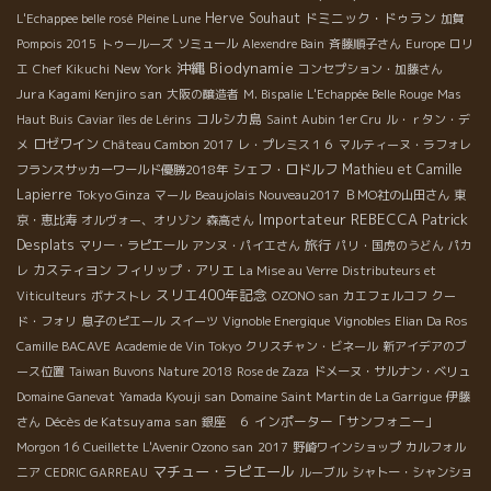
Herve Souhaut
ドミニック・ドゥラン
L'Echappee belle rosé
Pleine Lune
加賀
Pompois 2015
トゥールーズ
ソミュール
Alexendre Bain
斉藤順子さん
Europe
ロリ
沖縄
Biodynamie
New York
エ
Chef Kikuchi
コンセプション・加藤さん
Jura Kagami Kenjiro san
大阪の醸造者
M. Bispalie
L'Echappée Belle Rouge
Mas
コルシカ島
Haut Buis
Caviar
îles de Lérins
Saint Aubin 1er Cru
ル・ｒタン・デ
ロゼワイン
メ
Château Cambon 2017
レ・プレミス１６
マルティーヌ・ラフォレ
シェフ・ロドルフ
Mathieu et Camille
フランスサッカーワールド優勝2018年
Lapierre
Tokyo Ginza
マール
Beaujolais Nouveau2017
ＢＭО社の山田さん
東
Importateur REBECCA
Patrick
京・恵比寿
オルヴォー、オリゾン
森高さん
Desplats
旅行
マリー・ラピエール
アンヌ・パイエさん
パリ・国虎のうどん
パカ
カスティヨン
フィリップ・アリエ
レ
La Mise au Verre
Distributeurs et
スリエ400年記念
Viticulteurs
ボナストレ
OZONO san
カエフェルコフ
クー
ド・フォリ
息子のピエール
スイーツ
Vignoble Energique
Vignobles Elian Da Ros
Camille BACAVE
Academie de Vin Tokyo
クリスチャン・ビネール
新アイデアのブ
ース位置
Taiwan Buvons Nature 2018
Rose de Zaza
ドメーヌ・サルナン・ベリュ
Domaine Ganevat
Yamada Kyouji san
Domaine Saint Martin de La Garrigue
伊藤
Décès de Katsuyama san
インポーター「サンフォニー」
さん
銀座 ６
Morgon 16
Cueillette
L'Avenir Ozono san
2017
野崎ワインショップ
カルフォル
マチュー・ラピエール
ニア
CEDRIC GARREAU
ルーブル
シャトー・シャンショ