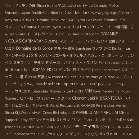
Côte de Py
La Grande Motte
サン・ドゥランの母
Ginza bistro PAUL
Le Clos des Jarres
Shizuoka Japon
Poulille Castillon
Margo groupe
Concorde
ドゥニ・
Aveyron
ARTISAN
Domaine Richaume 1998 Syrah
La Désirée
Trouillas
ペノ
Jules Chauvet
Tokyo Toyosu AOKI
レストランプロデューサーの柳沼憲一さ
DOMAINE
イーストライン
ん
Jean-Paul
CPVチーム
Tavel Vintage 15
NICOLAS CARMARANS
見本市
マス・ド・ラ・フォン・ロンド
収穫2018年・ア
Domaine de la Borde
Sandrine
リゴテ
ボルドー夜景
ブノワ
BMO Kiritani san
ラ・ラン
ヴィンテージュ2015
メゾン・ピエール・オヴェルノ
パカレ・ファミリー
Côte
ベラ
ドメーヌ・バティスト・クザン
ステファン・モラン
Florian Looze
de Brouilly
THOMAS PICOT
エ
ピレネ山脈
ガラピア
Renaissance des AOC
ッフェル塔
Chef Shu-zo
ＢＭОの斉藤さん
Bonastre
Izakaya Furabo
ＡＣブルイ
Mathieu Lapierre
イ
ロゼ・そうめん
Seiya
TAKI BAKE
ドメーヌ・アント二
VIN
ー・テヴネ
2018 Beaujolais Nouveaux partis
OFF
Cave Madeleinne
Moto-
Okonomiyaki Kiji SANTEKAN
Nouveau
ビストロ・ワインバー・ウグイス
ドメー
ヌ・ジェローム・ギシャール
Paris Restaurant KANADE
Perriere Les Vielles
DOMAINE JEAN-MARC LAFOREST
Ginza Kiji Okonomiyaki
Cuvée Bistrologie
Ruppert Leroy
ジロンナ三ツ星レストラン「カン・ロカ」
キンタ・ド・ナポル
Sake
ル・カゾ・デ・マイヨル
japonais GONINMUSUME
お肉
グットドール
マルマ
ンド
Kobayashi Yasuhiro
ブラッスリーオザミ
へニングさん
ガヌヴァ
RUE DE LA