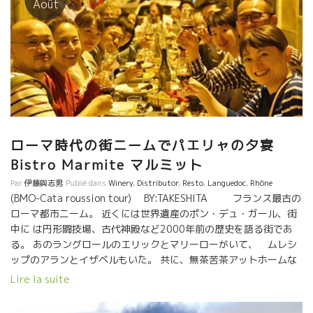
Août
で頑張っている素晴らしい人達との出逢いは感動でした。何とい
う幸せな事だろう。 また、詳しくレポートいたします。 そ
れ以降はボジョレ、ブルゴーニュの蔵元の収穫に立ち会う一週間
が続いた。 2018年のミレジム情報もおってレポートいたします。
朝から晩まで飲みっぱなし２週間は、流石に体にこたえる。 体を
鍛え直さないといけない。消化器官が危ない。
ローマ時代の街ニームでパエリャの夕宴
Bistro Marmite マルミット
Par
伊藤與志男
Publié dans
Winery
,
Distributor
,
Resto
,
Languedoc
,
Rhône
(BMO-Cata roussion tour) BY:TAKESHITA フランス最古の
ローマ都市ニーム。 近くには世界遺産のポン・デュ・ガール、街
中に は円形闘技場、古代神殿など2000年前の歴史を語る街であ
る。 あのラングロールのエリックとマリーローがいて、 ムレシ
ップのアランとイザベルもいた。 共に、無茶苦茶アットホームな
自然派ワインを楽しめるビストロ、マルミットでパエリヤパーテ
Lire la suite
ィー。 米好きにはたまらないですね(^^)。 美味しいワインと
パエリヤで、みなさんエネルギー充填！ ニームいいとこ。 これか