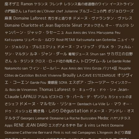
座オザミ
Ramon
ケランヌ
フレンチ
レランス島の修道僧のワイン
イーストライン
ボジョロワーズ
の門脇さん
La Font de L'Olivier
chef Julianne
ブルゴーニュの門
Domaine Laforest
麻美
ドメーヌ・ヴァランタン・ヴァレス
売り手と造り手
Domaine Charlotte et Jean Baptiste Sénat
シ
アヌックさん
オー・ザルジラ
ャンパーン・ジャック・ラセーニュ
Aux Amis des Vins Maruyama
Feu
Katsuyama
リュペール・ルロワ
Rosé PETAR
Katsumata san Gotenba
ニュイ・サ
ドメーヌ・フィリップ・デルメ
ン・ジョルジュ・プルミエクリュ
ラ・フェルム・
ルネ・ジャン・ダール
サカガミの日野
サン・マルタン
葡萄ジュース
Shun san
さん
トロワザム−ル
ル・タジンヌ
クロス・ロード社の有馬さん
Le Garde Robe
Nakamoto san
ワイン・ビールバー
Aux Amis des Vins Ginza
パリ14区
Poupille
オリヴィ
Brouilly
Côtes de Castillon
Bistrot VIvienne
LA CAVE ESTEZARGUE
エ・コーエン
エスポア・ゴトーツアー
Garde Fou
東銀座 SOYA
ワインスクー
Jean-
Thomas Laforest
ル
Bois de Vincennes
ラ・キューヴェ・ドゥ・シャ
Claude LAPALU
アルル
ビストロ・ラ・パール・デ・ザンジュ
カシェットのま
ドメーヌ・マルセル・リショー
レ・マウ
さシェフ
Dambach-La-Ville
オー・
Dégustation
焼き鳥・しのり
ドメーヌ・アンドレ・オス
ドゥ・スッシュ社
テルタグ
Medoc
Georges Lemarié
Domaine La Roche Buissière
ハヤリテラス
RENE JEAN DARD
Bar à vins
Apps
エスポアよろずや
Le Petit Domaine
Domaine Catherine Bernard
Pink is not red
Campagnes
L'Angevin
みどり酒屋