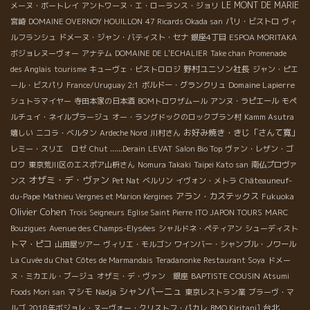
LE MONT DE MARIE
メーヌ・ボートレイ
アントワーヌ・エ・ローランス・ジョリ
宮崎
DOMAINE OVERNOY HOUILLON
47 Ricards Okada san
パリ・ビストロ
ヴィ
ルフランシュ
ドメーヌ・ジャン・バティスト・セナ
銀座4丁目
ESPOA MORITAKA
ボジョレヌーヴォー
アナテム
DOMAINE DE L'ECHALIER
Take chan
Promenade
野村ユニソン社長
des Anglais
tourisme
キューヴェ・ビストロロジ
ジャン・ピエ
Domaine Lapierre
ール・ビスパリ
France/Uruguay 2:1
ボルドー・グランクリュ
シュトラマイヤー
寺田本家の日本酒
BOMトロワザムール
アンヌ・ラピエール
モペ
ルチュイ・ネイルプラージュ
オー・ラングドックのロックブラン村
Kamm Asutra
お好み焼き・きじ「さんて寛」
嬉しい
ニコラ・ベルタン
Ardeche Nord
川村さん
レミー・スリエ ロゼ
Chut ......Derain
LEVAT
Salon Bio Top
ヴァン・レザン・ゴ
ロワ
東京荒川区のエスポア山枡さん
Nomura Takaki
Taipei Kato san
南仏プロヴァ
オザミ・デ・ヴァン
ンス
Pet Nat
ベルリン
イヴォン・メトラ
Châteauneuf-
アラン・カステックス
du-Pape
Mathieu Vergnes et Marion Kergines
Fukuoka
Olivier Cohen
Trois Seigneurs
Eglise Saint Pierre
ITO JAPON TOURS
MARC
Bouzigues
Avenue des Champs-Elysées
シャルドネ・ペティアン
シューディスト
トマ・ピコ
山田屋ツアー
ヴィリエ・モルゴン
ワインバー・シャンブル・ノワール
La Cuvée du Chat
Côtes de Marmandais
Teradanonke
Restaurant Soya
ドメー
BAPTISTE COUSIN
ヌ・ミカエル・ブージュ
オザミ・デ・ヴァン 銀座
Atsumi
シャンパーニュ
マシモ
Foods Mori san
Nadja
東京レストラン業
ブラーヴ・マ
台北
ルゴ
2018年ボジョレ・ヌーヴォー・クリストフ・パカレ
BMO Kiritani]