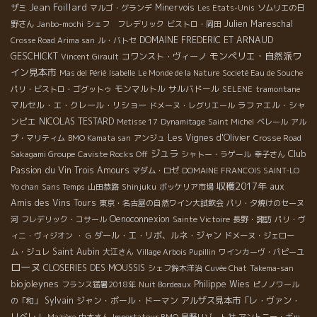
Jean Foillard
Minervois
ザミ
マルゴ・グランデ
Les Etats-Unis
ソムリエの日
Julien Mareschal
野さん
Janbo-mochi
シェフ フレデリック
ビストロ・岡田
DOMAINE FREDERIC ET ARNAUD
Crosse Road Arima san
ル・バトセ
モンペリエ・自然派ワ
GESCHICKT
コワンスト・ヴィーノ
Vincent Girault
イン見本市
Mas del Périé
Isabelle
Le Monde de la Nature
Societé Eau de Souche
モンマルトル
サルバドール
パリ・ビストロ・ゴグットゥ
SELENE
tramontane
マルセル・エ・クレール・リショー
ラファエル・シャ
ドメーヌ・レグリエール
ンピエ
NICOLAS TESTARD
Metisse 17
Dynamitage
Saint Michel
ベレール
アル
Les Vignes d'Olivier
プ・マリティム
BMO Kamata san
アンジュ
Crosse Road
ジュラ
Club
Sakagami Groupe
Caviste Rocks Off
シャトー・ラゲール
幸子さん
Passion du Vin
Trois Amours
マダム・ロゼ
DOMAINE FRANCOIS SAINT-LO
収穫2017年
aux
Yo chan
Sans Temps
山田恭路
Shinjuku
ボッケリア市場
Amis des Vins Tours
東京・名古屋の自然ワイン大試飲会
パリ・夕焼けのセーヌ
Oenoconnexion
河
フレデリック・コサール
Sainte Victoire
長野・諏訪
パリ・ヴ
ダール・エ・リボ、ルネ・ジャン
ィニ・ヴィジオン
・ G
ドメーヌ・ジェロー
Saint Aubin
ム・ジュレ
大江さん
Village Arbois Pupillin
ワインカーヴ・パピーユ
ローヌ
CLOSERIES DES MOUSSIS
シェフ鈴木洋治
Cuvée Chat
Takema-san
biojoleynes
Philippe Wies
フランス猛暑2018年
Nuit Bordeaux
ピノノワール
Sylvain
ジャン・ポール・ドーマン
アルザス見本市「レ・ヴァン・
の「和」
リベレ」