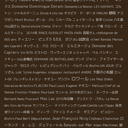
Mazière
中本さん
Importateur BMO
星野リゾート社
アントニー・ギッ
Domaine Dominique Derain
クス
Domaine Le Boiron
LES GAMAYS
コル
静岡
トン・シャルルマーニュ
Ginza 4 cho-me
オスピス・ド・ボーヌ
MIKUNI
アコ
ワボン
Mont Brulius
ポール・ジレ
シルーブル
ニュイタージュ
哲学
Cruise
八丈島
の山田さん
Danse encore
Chéna
ジャン・マルク
ヴァランティーア畑
クローズ・エ
ルミタージュ 2016年
RINCE GUERLUT
MATA HARI
西尾さん
châtaignier de
ティエリー・ピュズラ
B.B.B. ボジョレ試飲会
600 ans
street Rambla
Marion
クローズ・エルミタージュ
Domaine des
des Capriers
オリヴィエ・クロ
Capriers
Vin RITA
ビストロ・ヴィヴィエンヌ
レシャッペ・ベル
パシオン・エ・
ジャン・フォワイヤール
ナチュール心斎橋店
DOMAINE DE BOTHELAND
グシテ
ジュ
ジャック・セロス
パリ・レピュブリック
パリ・ベルヴィル
Bistro UN JOUR
ンさん
Loïc
大阪の小松屋
Sylvie Augereau
singapour restaurant ANDRE
ロッ
ロワール
Gilles
ト66
フレンチレストラン・ヤオユー
ゲシクト
Les Maù
Davasse de bistro FLACON
Paul Louis Eugene
ヤオユー
Matsuo Chef et sa
femme
Fronton
Frédéric Pourtalié
サントル
2018年ボジョレ・ヌーヴォー出荷
Mas Lau
Bernard Nady Foucault
2018年収穫・クリストフ・パカレ
La Revue
des Vins de France
サンフォニー・テイスティング
Cuvée Camille
Les Clapas
自然
ドメーヌ・ダミアン・ビュロー
派ワインバー祥瑞
ラ・ディーヴ・ブテイユ
Jean François Nicq
Bistro Paul Bert Dégustation
ロ
Château Chainchon
ーランス・エ・レミ・デュフェートル
Banyuls-sur-Mer
銀
Alpes-Maritimes