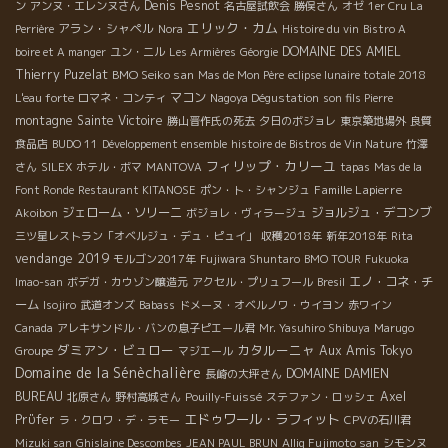
Denis Pesnot
ン
アンヌ・エレンヌさん
名古屋試飲会
勝俣さん
オゼ
1er Cru La
エリック・カム
アラン・シャペル
Perrière
Nora
Histoire du vin
Bistro A
DOMAINE DES AMIEL
boire et A manger
ユン・ニル
Les Armières
Géorgie
Thierry Puzelat
BMO Seiko san
Mas de Mon Père
eclipse lunaire totale 2018
マコン
L'eau forte
ロマネ・コンティ
Nagoya Dégustation
son fils Pierre
montagne Sainte Victoire
勝山晋作氏の死去
夕日のボジョレ
東京築地場外
良質
食品店
BUDO 11
Développement ensemble
histoire de Bistros de Vin Nature
竹澤
フィリップ・カリーユ
さん
SILEX
ホテル・ボマ
MANTOVA
tapas
Mas de la
Famille Lapierre
Font Ronde
Restaurant KITANOSE
ポン・ト・シャンジュ
ジェローム・ソリーニ
ジョルジュ・デコンブ
Akoibon
ボジョレ・ヴィラージュ
三ツ星レストラン「オベルジュ・デュ・ピュイ」
収穫2018年
新年2018年
Rita
vendange 2019
モルゴン2017年
Fujiwara Shuntaro
BMO TOUR
Fukuoka
エノ・コネ・チ
Imao-san
ボデガ・カウゾン醸造元
アクセル・プリュフール
Bresil
ーム
Isojiro
武道オンズ
Babass
ドメーヌ・オベルノワ・ウイヨン
赤ワイン
Canada
アレキサンドル・バンの息子ピエール君
Mr. Yasuhiro Shibuya
Marugo
ダミアン・ビュロー
カタルーニャ
Aux Amis Tokyo
Groupe
マジエール
Domaine de la Sénèchalière
DOMAINE DAMIEN
長崎の大坪さん
BUREAU
Axel
北原さん
野村高城さん
Pouilly-Fuissé
ステファン・ロッシェ
エドゥワール・ラフィット
Prϋfer
ラ・クロワ・デ・ラモー
CPVの石川君
Mizuki san
Ghislaine Descombes
JEAN PAUL BRUN
Alliq Fujimoto san
シモンヌ