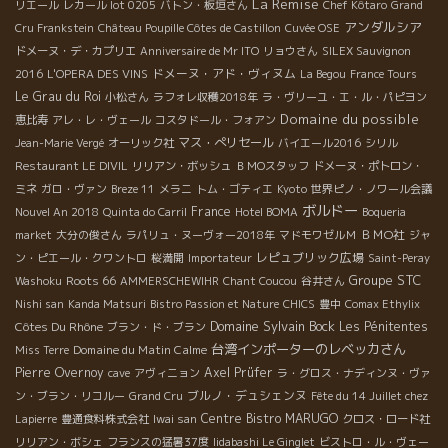
La Remise
リエール
レカール lot 0205
バトン・板垣さん
Chef Kôtaro
Grand
アンダルシア
Cru Frankstein
Château Poupille Côtes de Castillon
Cuvée OSE
ドメーヌ・デ・カプリエ
Anniversaire de Mr ITO
リョウさん
SILEX Sauvignon
ドメーヌ・アド・ヴィヌム
2016
L'OPERA DES VINS
La Begou
France Tours
Le Grau du Roi
小松さん
ラフォレ収穫2018年
ラ・ヴリーユ・エ・ル・パピヨン
Domaine du possible
恵比寿
アレ・レ・ヴェール
コスタドール・フォアン
マス・ぺリセール
Jean-Marie Vergé
オーリック社
バイエール2016
シリル
Restaurant LE DIVIL
リリアン・ボッシュ
ＢＭОスタッフ
ドメーヌ・ポトロン・
ミネ
ガロ・ヴァン
Breze 11
メラニ
トム・ゴティエ
Kyoto
世界ピノ・ノワール会議
ボルドー
France
Nouvel An 2018
Quinta do Carril
Hotel BOMA
Boqueria
ＢＭО社
market
大分の俊さん
ラパリュ・ヌーヴォー2018年
マドモワゼルＭ
ジャ
レピュブリック広場
ン・ピエール・クワントロ
桜満開
Importateur
Saint-Peray
Groupe STC
Roots 66
Washoku
AMMERSCHEWIHR
Chant Coucou
谷井さん
Nishi san
Kanda Matsuri
Bistro Passion et Nature
CHICS
豊中
Comax Ethylix
Domaine Sylvain Bock
Côtes Du Rhône
Les Pénitentes
ブラン・ド・ブラン
台湾インポーターのレベッカさん
Domaine du Matin Calme
Miss Terre
Pierre Overnoy
Axel Prüfer
cave
アヴィニョン
ラ・グロス・ナディンヌ・ヴァ
ブルノ・デュシェンヌ
ン・ブラン・リコルー
Grand Cru
Fête du 14 Juillet chez
Centre
Bistro MARUGO
Lapierre
豊通食料株式会社
Iwai san
クロス・ロード社
リリアン・ボシェ
フランスの猛暑37度
Iidabashi Le Ginglet
ビストロ・ル・ヴェー