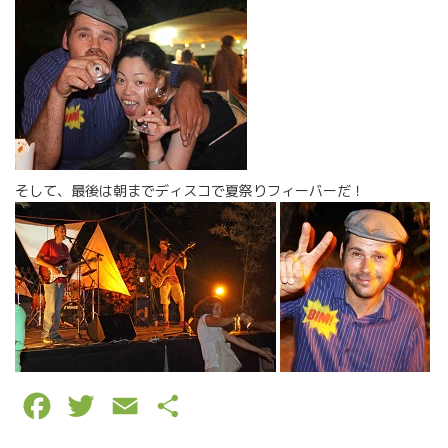
そして、最後は朝までディスコで夏祭りフィーバーだ！
F
T
E
P
a
w
m
a