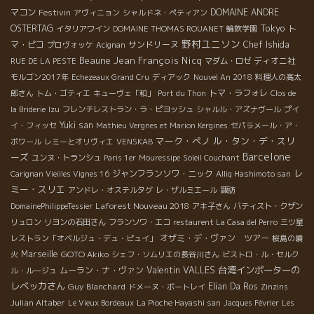
マコン
Festivin
DOMAINE ANDRE
アヴィニョン
シャルドネ・ペティアン
Tokyo
OSTERTAG
ト
イタリアワイン
DOMAINE THOMAS ROUANET
輪飲学園
野村ユニソン
マ・ピコ
サンドリーヌ
Chef Ishida
プロヴォッケ
Acignan
Beaune
Jean François Nicq
ディオニ社
RUE DE LA PESTE
マダム・ロゼ
モルゴン2017年
Echezeaux Grand Cru
ディアック
Nouvel An 2018
料理人の高太
トマ・ラフォレ
郎さん
トム・ゴティエ
キューヴェ「和」
Port du Thon
Clos de
la Briderie
Izu
フレンチレストラン・ラ・ピヨッシュ
シャルル・アズナヴール
プイ
Yuki san
イ・フィッセ
Mathieu Vergnes et Marion Kergines
セパラメール・ア・
マーク・ペノ
ル・タン・デ・スリ
ボワール
レミーとオリヴィエ
VENSKAB
Barcelone
ーズ
ユンヌ・トランシュ
Paris 1er
Mouressipe
Soleil Couchant
レ
ジャンフランソワ・ニック
Carignan Vieilles Vignes 16
Alliq Hashimoto san
ミー・スリエ
アンドレ・オステルタグ
レ・ザルミエール
諏訪
Laforest Nouveau 2018
DomainePhilippeTessier
アキ子さん
バティスト・クザン
リュロン
リヨンの石田さん
フランソワ・エコ
restaurent La Casa del Perro
三ツ星
オザミ・デ・ヴァン ツアー
レストラン「オベルジュ・デュ・ピュイ」
桜島の噴
Marseille
GOTO Akiko
火
シェフ・ソムリエの長谷川さん
ビストロ・ル・セルク
Valentin VALLES
台湾インポーターの
ムーラン・ナ・ヴァン
ル・ルージュ
レベッカさん
Guy Blanchard
Elian Da Ros
ドメーヌ・ボートレイ
Zinzins
Julian Altaber
Le Vieux Bordeaux
La Pioche Hayashi san
Jacques Février
Les