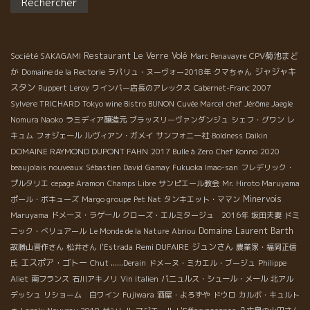
Restaurant Le Verre Volé
CPV菊池まど
Société SAKAGAMI
Marc Penavayre
か
ジャジャキ
Domaine de la Rectorie
ラパリュ・ヌーヴォー2018年
クマちゃん
スタン
Ruppert Leroy
ワインバー店長のアレックス
Cabernet-Franc 2007
Sylvere TRICHARD
Tokyo wine Bistro BUNON
Cuvée Marcel
chef Jérôme Jaegle
Nomura Naoko
ラミディア醸造元
ブラッスリーヴァンダンジュ
シェフ・グワン
レ
キュム
フォジェール
ルヴィアン・ガメイ
サンフォニー社
Boldness
Daikin
DOMAINE RAYMOND DUPONT FAHN
2017 Bulle à Zero
Chef Konno
2020
beaujolais nouveaux
Sébastien David
Gamay
Fukuoka Imao-san
フレデリック・
プルタリエ
cepage Aramon
Champs Libre
サンピエール教会
Mr. Hiroto Maruyama
Minervois
ポール・ボキューズ
Margo groupe
Pet Nat
タンキエット・ママン
Maruyama
ドメーヌ・ラゲール
クローズ・エルミタージュ 2016年
坂田夫妻
ドミ
Domaine Laurent Barth
ニック・べリュアール
Le Monde de la Nature
Abriou
Remi DUFAIRE
ジュンさん
故勝山晋作さん
松井さん
l'Estrada
農業家・福岡正信
エスポア・ゴトー
氏
Chut ......Derain
ドメーヌ・ミカエル・ブージュ
Philippe
Aliet
南フランス
石川アキノリ
Vin italien
バニュルス・シュール・メール
北アル
デッシュ
リショーム 白ワイン
Fujiwara
酒屋・よろずや
ドウロ
カルボ・キュルト