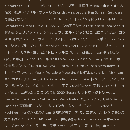
Alexandre Bain
ツアー
大
Kiritani san
エイロール
ビストロ・オザミ
地酒祭
阪の小松屋
イザベル・フレール
Salon des Vins de Jura
Bien Boire en Beaujolais
門脇紀子さん
Saint-Etienne-des-Oullières
ノートルダム寺院
テロワール
Maury
Restaurant Grand Huit
ARTISAN
リヨンの石田シェフ
Paris bistro Roba Seria
植
ジュリアン・マレシャル
ラファエル・シャンピエ
アヴェイロン
村さん
セロス
2018年ボジョレ・ヌーヴォー・クリストフ・パカレ
ツアー・エスポア
Bonne Peche
ラ・シャンブル・ノワール
France Vin Rosé
カタロニア人
シャトー・プピーユ・コ
ビストロ・マルゴ
ート・ド・カスティヨン
To-han Ishibashi san
ディジョン
QV.g
カキと白ワイン
コンコルド
SILEX Sauvignon 2016
Vendange 2018
日本・
シノン
浜松
A L’HOMME SAUVAGE
Bistro La Nautique
Paris restaurant
コー
ト・ド・マルペール
Moulin Pey Labrie
Madeleine fille d'Alexandre Bain
Nishi san
ドメーヌ・フィリッ
オクセロワ・ナチュール2016
Domaine Paul Louis Eugène
プ・ジャンボン
エスカルポレット
美味しい～～！
ドメーヌ・リショー
TF1
サントヴィクトワール山
LIN Yusen
世界ソムリエ協会の会長
2020
Gerard
Davide Gentile
Domaine Catherine et Pierre Breton
パリ・レピュブリック
Kenny
Imao-san
東京神田・リショームワイン会
ニクタロピ
ディオニー
GINZA 6
カナコさん
Hachijou-jima YAMADAYA san
愛知県渥美フーズ
ヴァレり
フランス
対ウルグアイ：２：１
BMO Saito san
由紀子さん
Bistro Le Sancerre
ボージョロ
Le Repaire de
ドメーヌ・ラ・プティット・べニューズ
ワーズ
white