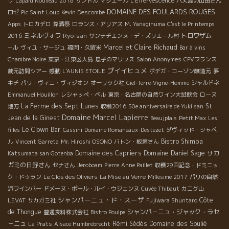
ゥ
Lapalu Nouveau 2018
サントル
マジエール
L'Effervescence
八丈島の山田さん
DOMAINE DES FOULARDS ROUGES
ロゼ
Pic Saint Loup
Kevin Descombe
Apps
トロカデロ
銘酒祭
ロランス・アリアス
M. Yanaginuma
C'est le Printemps
ミネルヴォワ
Ryo-san
トロワザム
2016
サンテチエンヌ・デ・ズリエール村
−ル
Marcel et Claire Richaud
ヴィユ・サージュ
福岡・久留米
Bar à vins
Chambre Noire
東京・江東区大島
息子のマリウス
Salon Anonymes
CPVフランス
プイイヒュメ
蔵元訪問ツアー
感動
L'AUNIS ETOILE
ボデガ・コーゾン醸造元
夢
キチ
パリ・ヴィニ・ヴィジオン
オーリック社
Ciel-Terre-Vigne-Homme
シャルドネ
Emmanuel Houillon
レシャッペ・ベル
東京・名古屋の自然ワイン大試飲会
ローヌ
La Ferme des Sept Lunes
St
地方
収穫2016
50e anniversaire de Yuki san
Domaine Marcel Lapierre
Jean de la Ginest
Beaujplais
Petit Max
Les
Le Clown Bar
filles
Cassini
Domaine Romaneaux-Destezet
ダヴィッド・シャペ
Bistro Shimba
ル
Vincent Garreta
Mr. Hiroshi OSONO
バトン・板垣さん
Domaine des Capriers
Domaine Daniel Sage
サカ
Katsumata san Gotenba
ガミの日野さん
セナさん
Jeroboam
Pierre
Anne Paillet
収穫29回記念・ドミニッ
ク・ドゥラン
Le Clos des Oliviers
La Mise au Verre
Millesime 2017
パリの自然
派ワインバー
ドメーヌ・ポール・ルイ・ウジェンヌ
Cuvée Thibaut
カニグ山
シャンパーニュ・ド・スーザ
Côte
LEVAT
サカガミ社
Fujiwara Shuntaro
de Thongue
シャンパ－ニュ・ジャック・ラセ
豊通食料株式会社
Bistro Poulpe
Domaine des Soulié
－ニュ
Rémi Sédès
La Prats
Alsace Humbrebrecht