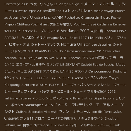
ドメーヌ・マルセル・リシ
Hermitage 2001
作家・リンさん
La Vierge Rouge
ョー
La Petite Pépée
2018年収穫・クリストフ・パカレ
Ito Yoshio voyage France
Eric KAMM
シャブリ
cidre
au Japon
Ruchottes Chambertin
Bistro Peche
Mignon
Château Puech-Haut
大阪の今尾さん
Pouilly-Fuissé
Catherine Deneuve
Vendange 2017
1er Cru La Perrière
レ・プレミス１６
東京三鷹
Shonan
Oriole
JAJAKISTAN
Méli Mélo
ARTIGAS
Allemagne
レカール lot 1117
メゾン・ブリュ
Nomura Unison
ビオディナミ
レ
シャトー・オゾンヌ
Jeu de quilles
シャト
ー・シャンション
AUX AMIS DES VINS 20eme Anniversaire 2017
beaujolais
ラ・ラ
nouveau 2020
Beaujolais Nouveaux 2018
Thomas
フランスの猛暑37度
ンベラ
エスポア・よろずや
うぐいす
LE SEXTANT
Societé Eau de Souche
ジョル
Angers
ロ
ジュ・ルマリエ
アスカさん
LA MISE
マスぺリ
Oenoconnexion Kisho
ゼワイン
ESPOA Yorozuya
GAN chan
Tokyo
ドメーヌ・エロディ・バルム
Roppongi
Aichi ken ATSUMI FOODS
キューヴェ・パッション
アレ・レ・ヴェール
シャトーヌッフ・デュ・パップ
ラ・ピエール・ショード
マサル式選別
2018
millésime Lapierre
アシニャン
ロゼ・メティス
Paris bistros Dégustations
リリア
Sakurajima 2016
ドメーヌ・フレデリック・エ・アルノー・ゲ
ン・ボッシュ
シクト
ヴァン・ナチュール
Jules
Cuiisne Japonaise
ville Asti
son fils Pierre
Chauvet
ブレゼ11
クロス・ロード社の有馬さん
ナチュラルワイン
Eruption
Sakurajima
見本市
Nyctalopie
Fukuoka
2009年 マルセル・ラピエール
Diak