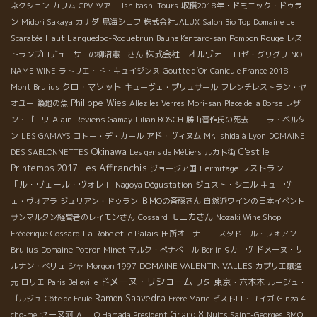
ネクション
カリム
CPV ツアー
Ishibashi Tours
収穫2018年・ドミニック・ドゥラ
ン
Midori Sakaya
カナダ
鳥海シェフ
株式会社JALUX
Salon Bio Top
Domaine Le
Haut Languedoc-Roquebrun
Pompon Rouge
Scarabée
Baune Kentaro-san
レス
株式会社 オルヴォー
トランプロデューサーの柳沼憲一さん
ロゼ・グリグリ
NO
NAME WINE
ラトリエ・ド・キュイジンヌ
Goutte d’Or
Canicule France 2018
クロ・マソット
Mont Brulius
キューヴェ・プリュサール
フレンチレストラン・ヤ
Philippe Wies
オユー
築地の魚
Allez les Verres
Mori-san
Place de la Borse
レザ
Alain
ン・ゴロワ
Reviens Gamay
Lilian BOSCH
勝山晋作氏の死去
ニコラ・ベルタ
ン
LES GAMAYS
コトー・デ・カール
アド・ヴィヌム
Mr. Ishida à Lyon
DOMAINE
Okinawa
C'est le
DES SABLONNETTES
Les gens de Métiers
ルカト街
Les Affranchis
Printemps 2017
レストラン
ジョージア国
Hermitage
「ル・ヴェール・ヴォレ」
Nagoya Dégustation
ジュスト・シエル
キューヴ
ェ・ヴォアラ
ジュリアン・ドゥラン
ＢＭОの斉藤さん
自然派ワインの日本イベント
モニカさん
サンマルタン経営者のレイモンさん
Cossard
Nozaki Wine Shop
La Robe et le Palais
Frédérique Cossard
田所オーナー
コスタドール・フォアン
Brulius
Domaine Potron Minet
マルク・ぺナベール
Berlin
9カーヴ
ドメーヌ・サ
DOMAINE VALENTIN VALLES
ルナン・ベリュ
シャ
Morgon 1997
カプリエ醸造
ドメーヌ・リショーム
東京・六本木
元
ロリエ
Paris Belleville
リタ
ルージュ・
Ramon Saavedra
ゴルジュ
Côte de Feule
Frère Marie
ビストロ・ユイガ
Ginza 4
セーヌ河
Grand 8
cho-me
ALLIQ Hamada President
Nuits Saint-Georges
BMO