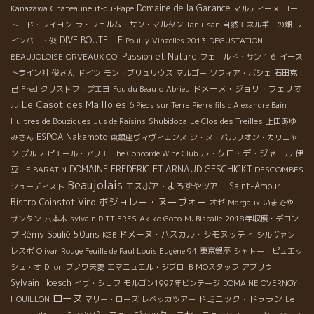
Domaine de la Garance
Kanazawa
Châteauneuf-du-Pape
マルティーヌ
コー
ト・ド・レイヨン
ラ・フェルム・サン・マルタン
Tanii-san
自然エネルギーの畑
ワ
DIVE BOUTELLE
インバー・俊
Pouilly-Vinzelles 2013
DEGUSTATION
Passion et Nature
BEAUJOLOISE
ORVEAUX CO.
フェールド・サン１６
イース
トライン社
俊さん
ドイツ
モン・ブリュリウス
マルゴー
ソフィア・ボシェ
石田克
ドメーヌ・ジョリ・フェリオ
己
Fred
クリストフ・プエヨ
Fou du Beaujo
Abrieu
Le Casot des Mailloles
ル
6 Pieds sur Terre
Pierre fils d'Alexandre Bain
Shubidoba
Huitres de Bouzigues
Jus de Raisins
Le Clos des Treilles
上田あゆ
ESPOA Nakamoto
みさん
東銀座ヴィヴィエンヌ
シ・ヌ・パルリオン・カリニャ
ル・クロ・デ・ジャール
ン
プルフ
ピエール・アリエ
The Concorde Wine Club
伊
DOMAINE FREDERIC ET ARNAUD GESCHICKT
DESCOMBES
豆
LE BARATIN
Beaujolais
エスポア・よろずやツアー
Saint-Amour
シューディスト
ボジョレー・ヌーヴォー
Bistro Coinstot Vino
オゼ
Margaux
いまでや
サンタン
六本木
sylvain DITTIERES
Akiko Goto
M. Bispalie
2018年収穫・デコン
Rémy Soulié 50ans
ドメーヌ・パスカル・シモヌッティ
ブ
KGB
シルヴァン・
レスポ
Olivar
Rouge Feuille de Paul Louis Eugène 94
東京銀座
シャトー・ピュエッ
シュ・オ
Dijon
ブノワ夫妻
エマニュエル・ジブロ
ＢＭОスタッフ
アブリウ
Sylvain Hoesch
イヴ・シェフ
モルゴン1997年ビンテージ
DOMAINE OVERNOY
ローヌ
ドミニック・ドゥラン
HOUILLON
マリー・ローズ
レベッカツアー
Le