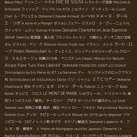
ERIC DE SOUSA
Beaux Macs
アントニー・テヴネ
レストラーダ地域
Massimo &
Antonella
フィリップ・マッフル
Vin RITA
シルヴァン・ディティエール
Cuvée
ドメーヌ・ダール・
Chat
ル・ブリュエル
Domaine Chaume Arnaud
ルーツ66
エ・リボ
A boire et a Manger
ボジョレフェアー
ビストロ・ラ・ヴィーニュ
Eric
Domaine Charlotte et Jean Baptiste
ヴァンサン・ムラン
Guinza 4 chome
Sénat
Valentia
居酒屋・風ら坊
フランスレストラン 大輔さん
ディオニ社の玉城
ガード・ロ
さん
ビストロ・アン・ク
Nonura Unison Fujiki san
イヴォン・メトラ
ーブ
Vivien Hemelsdael
クロー
ラ・ヴィエイユ・ジュリアンヌのジャンポール
ズ・エルミタージュ
収穫2018年・アリゴテ
Les Clapas
Fête du Vin Nature
Alsace Foire "Les Vins Libérés"
DOMAINE FRANCOIS SAINT-LO
OSAKA
Shinsaibashi bistro
Pierre ALIET
La Garonne
オー・ラングドックのロックブラン
ＳＴＣツアー
村
Distributeurs et Viticulteurs
Ooita
パリ・シャトレ
Domaine
ルネ・ジャン・ダール
ニューヨーク
Chamonard
渋谷
マリオン
Fabrice
Budo
LE MONT DE MARIE
シルヴェール・トリシャール
Kendo
オリビエ・クロス
東
京ワインビストロ「葡呑」
ティエリー・プゼラ
オーリックの藤元さん
La Sicile
Tokyo Ginza
Takema-san
若林ご夫妻
横浜・緑区
ヤバイ
ロー・フォルト
Route de
Grands Crus
アンヌ・ラピエール
レベッカ
Nouvel An 2019 party déjeuner
ジャ
Domaine Lapierre
ンピエール・ロビノ
レイノ君
ボデガ・カウゾン醸造元
ラ・フ
ル
天・地・葡萄木・人
Melon de Bourgogne
cavistes japonais
Domaine Le
Boiron
Caviste Rocks Off
ボジョレ・
ドメーヌ・ドーピヤック
François Lemarié