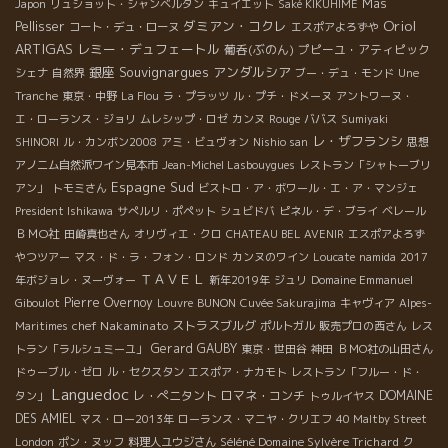
Mas
Japon
リュショット・シャンベルタン
キュイエット
Saké KIKUHIME
Oriol
ダミアン・コクレ
Pellisser
コート・デュ・ローヌ
エスポアよろずや
ARTIGAS
レミー・デュフェートル
葡呑(ぶのん)
プピーユ・アティピック
銀座
Souvignargues
アンダルシア
シェナ
自然界
ブー・デュ・モンド
Une
Tranche
東京・中野
La Flou
ラ・プラッツ
ル・プチ・ドメーヌ
アントワーヌ・
エ・ローランス・ジョリ
ムレシップ・ロゼ
カンヌ
Rouge
ババス
Sumiyaki
レ・ザフランシ
SHINORI
ル・カンボン2008
アミ・ビュヴォン
Nishio san
思想
アノニム自然派ワイン見本市
Jean-Michel Lasbouygues
レストラン「シャトーブリ
Espagne Sud
アン」
トモミさん
ビストロ・ア・ボワール・エ・ア・マンジェ
President Ishikawa
サぺルリ・ポペット
シュビドバ
ピネル・デ・ブライ
ベレール
ＢＭО社
田崎真也さん
オリヴィエ・クロ
CHATEAU BEL AVENIR
エスポアよろず
やつツアー
マス・ド・ラ・フォン・ロンド
カンヌのワイン
Loucate
namida
2017
ＴＡＶＥＬ
年ボジョレ・ヌーヴォー
新年2019年
ジュリ
Domaine Emmanuel
Pierre Overnoy
Giboulot
Louvre
BUNON
Cuvée Sakurajima
キャヴィア
Alpes-
chef Nakaminato
ストラスブルグ
Maritimes
ポルトガル
販売プロの西さん
レス
Gerard GAUBY
トラン「ラルシュミーユ」
東京・世田谷
神田
ＢＭО社の山田さん
ドゥーブル・ゼロ
ル・セクスタン
エスポア・ナカモト
レストラン「フルー・ド・
Languedoc
レ・ぺニタント
ロマネ・コンチ
DOMAINE
タン」
トゥルイヤス
DES AMIEL
マス・ロー2013年
ローランス・マニヤ・クリエフ
40 Maltby Street
Séléné Domaine Sylvère Trichard
London
ポン・ヌッフ
料理人ユウジさん
ク