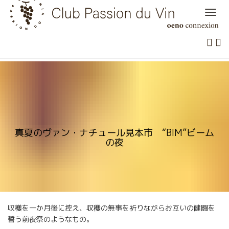
Skip
to
content
真夏のヴァン・ナチュール見本市 “BIM”ビーム
の夜
収穫を一か月後に控え、収穫の無事を祈りながらお互いの健闘を
誓う前夜祭のようなもの。