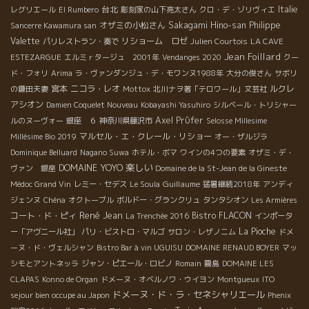
台北
Italie
レグリエール
El Rumbero
彫刻家の山下亮太さん
クロ・デ・ゾリヴィエ
オザミの小松さん
Sakagami Hino-san
Philippe
Sancerre Kawamura san
Valette
リショーム ロゼ
パリレストラン・奏で
Julien Courtois
LA CAVE
Jean Foillard
ESTEZARGUE
エルミｒタージュ 2001年
Vendanges 2020
クー
ド・フォリ
Arima
ラ・ヴァンダンジュ・デ・モワンヌ1988年
大分の俊さん
サボリ
宮本
ニコラ・レオ
ルクレ
の鎌田夫妻
Mottox
北川ナヲ著「テロワール」文芸社
アシオン
Damien Coquelet Nouveau
Kobayashi Yasuhiro
シルベール・トリシャー
Axel Prϋfer
ルのヌーヴォー
銀座 ６
神奈川県藤沢市
Selosse Millesime
マルセル・エ・クレール・リショー
Millésime Bio 2019
オー・ザルジラ
Dominique Belluard
Nagano Suwa
ホテル・ボマ
ワインの4つの要素
オザミ・デ・
DOMAINE YOYO
楽しい
ヴァン 銀座
Domaine de la St-Jean de la Gineste
Guillaume
Médoc Grand Vin
レミー・セデス
Le Soula
猛暑継続2018年
アンディ
ジェンヌ
Chéna
オクトーブル
ボルドー・グランクリュ
タンタシオン
Les Armières
René Jean
コート・ド・ピィ
Bistro FLACON
La Trenchée 2016
インポータ
La Pioche
ー「アヴニール社」
パリ・ビストロ・マルゴ
サロン・レザノニム
ドメ
ーヌ・ド・ヴェルシャン
Bistro Bar à vin UGUISU
DOMAINE RENAUD BOYER
マッ
シモとアントネッラ
ジャン・ピエール・ロビノ
Romain
霧島
DOMAINE LES
CLAPAS
Konno de Organ
ドメーヌ・オベルノワ・ウイヨン
Montgueux
ITO
ドメーヌ・ド・ラ・セネシャリエール
sejour bien occupe au Japon
Phenix