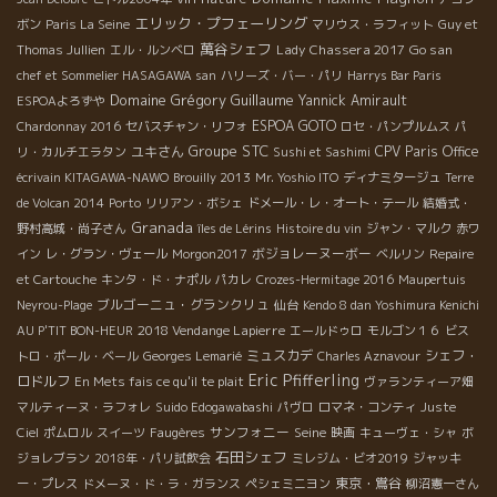
エリック・プフェーリング
ボン
Paris La Seine
マリウス・ラフィット
Guy et
萬谷シェフ
Lady Chassera 2017
Go san
Thomas Jullien
エル・ルンベロ
chef et Sommelier HASAGAWA san
ハリーズ・バー・パリ
Harrys Bar Paris
Domaine Grégory Guillaume
Yannick Amirault
ESPOAよろずや
ESPOA GOTO
Chardonnay 2016
セバスチャン・リフォ
ロセ・パンプルムス
パ
Groupe STC
ユキさん
CPV Paris Office
リ・カルチエラタン
Sushi et Sashimi
écrivain KITAGAWA-NAWO
Brouilly 2013
Mr. Yoshio ITO
ディナミタージュ
Terre
de Volcan 2014
Porto
リリアン・ボシェ
ドメール・レ・オート・テール
結婚式・
Granada
野村高城・尚子さん
îles de Lérins
Histoire du vin
ジャン・マルク
赤ワ
ボジョレーヌーボー
イン
レ・グラン・ヴェール
Morgon2017
ベルリン
Repaire
et Cartouche
キンタ・ド・ナポル
パカレ
Crozes-Hermitage 2016
Maupertuis
ブルゴーニュ・グランクリュ
Neyrou-Plage
仙台
Kendo 8 dan Yoshimura Kenichi
2018 Vendange Lapierre
AU P'TIT BON-HEUR
エールドゥロ
モルゴン１６
ビス
ミュスカデ
シェフ・
トロ・ポール・ベール
Georges Lemarié
Charles Aznavour
Eric Pfifferling
ロドルフ
En Mets fais ce qu'il te plait
ヴァランティーア畑
マルティーヌ・ラフォレ
Suido Edogawabashi
パヴロ
ロマネ・コンティ
Juste
サンフォニー
Seine
Ciel
ポムロル
スイーツ
Faugères
映画
キューヴェ・シャ
ボ
石田シェフ
ジョレブラン
2018年・パリ試飲会
ミレジム・ビオ2019
ジャッキ
東京・鴬谷
ー・プレス
ドメーヌ・ド・ラ・ガランス
ペシェミニヨン
柳沼憲一さん