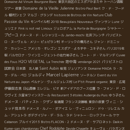
Domaine Ad Vinum
Bourgone Blanc
東京大田区のエスポアかまたや
トーハン酒販
Domaine de la Vieille Julienne
ツアー
夜景
Bistro Paul Bert
ク・ド・フード
Club
植村シェフ
ル
マルゴ・グランデ
histoire de Bistros de Vin Nature
Passion du Vin
2018 Beaujolais Nouveaux
モンペイル村
ヴァンサン
Lune
ジ
シャトー・
ュリエナ
Pink is not red
Limoux
ジェロボアム
la Porte de Bourgogne
プピーユ
ドメーヌ・ド・レシャリエール
Janbo-mochi
北浜フレンチ
パリビスト
ロ・ヌーヴェル・メリー
ピュピラン村
オーリックの橋元さん
ジャン・ドミニッ
ク・カッシーニ
アメリカ・オレゴン
エスポア・よろずや・ユキ子さん
パリ2019年
桜
バルセロナ・ワインエージェントの佐竹裕子さん
コート・ド・マルマンデ
Cuvee
H2O VEGETAL
地中海
パリビストロ
des Fous
La Trenchée
vendange 2021
試飲会
Saint Aubin
日本酒 五人娘
桜見
ジュリアンヌ
Domaine MADA
ラ・カ
Marcel Lapierre
ジョルディ
サ・デル・ぺロ
ソーテルン
Event du Vin
Nature au Japon
ぺルナン・ヴェルジュレス村
Le P'tit Pinard
orgamic
東京・広尾
伊藤與志男
日仏商事
ミレジム・ビオ
新アイデアのブース位置
ラ・フォン・ド・ロ
りヴィエ
久留米ワインスクール
Restaurant 3 étoiles Auberge du Puis
ゆう子さん
ドメーヌ・バティスト・クザン
ヴィニ・シ
桜満開
フランス決勝戦
東京の夜景
ュッド見本市
ドメーヌ・ルノー・ボアイエ
レ・ヴィニュロン・ドゥ・リレエル
カ
ム・アシュトラ
ボデグイジャ・デ・ラル・ラド
シャトー・ロックフォール
ケケ
Cabanon
ブルイイ2013
Bistro FLACON - 2
ドメーヌ・デ・サブロネット
Daikin
Chef Rodolphe
Kume-san
chardonnay
Davide Chapelle
キューヴェ・バラガンヌ