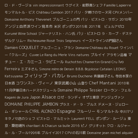
Famille Lapierre
ロ・ド・ヴージョ
vin impressionnant
ウグイス・紺野真シェフ
モンマルトル・ビス
Château Cambon 2017
パリ・夕焼けのセーヌ河
CPVメンバー
Domaine Anthony Thevenet
2018年
ブルゴーニュの門
パリ・ビストロ・サガン
アンジェ自然派ワイン見本市
米沢
ポンポワ2015年
2017年 ビュルアゼロ
Kurumé Wine School
ジャーナリスト・ハン氏
パリ・ビストロ
ラ・カーブ・デステ
Richeaume Rosé
ザルグ
リムー
Trois Seigneurs
イーストラインの門脇さん
Damien COQUELET
ブルゴーニュ・ブラン
Domaine Château du Rouet
ワインバ
ブルイイ
マ
ー「クルーズ」
Cuvee Le Rang du Merle
Vins natures
アラモン品種
Ivo
チュー・エ・カミーユ・ラピエール
Ruchottes Chamertin Grand Cru
Ferreira
ミズキさん
Simone mère de Derain
B.B.B. Bojoloise
Catalan
LEONIS
フィリップ・パカレ
Bruno Duchene
Katsuyama
斉藤順子さん
寺田本家の
Chef Mantani
コワンスト・ヴィーノ
東京武蔵小山
日本酒
山登り
2018年
Domaine Philippe Tessier
11月伊藤日本ハードスケジュール
ローラン・フェル
Alsace
Japon
Kagami de Jura
ロゼ・ランディ
オザミ東京
アンジュヴァン
DOMAINE PHILIPPE JAMBON
プラス・ド・ラ・ブルス
ドメーヌ・ジェロー
Espagne
CYRIL ALONZO
フルーリー
モンマルトル
ム・ギシャール
中川マリ
キタノセ店のシェフ
ビストロ・マルミット
Laurent FELL
ポンポン・ルージュ
東
京・築地場外
charibari
A Chacun sa bulle 2016
ピノ
グリオット
クロ・ルジャー
Domaine jean michel alquier
ル・ル・ブール1996年
ブルイイ2017
CPVの石川君