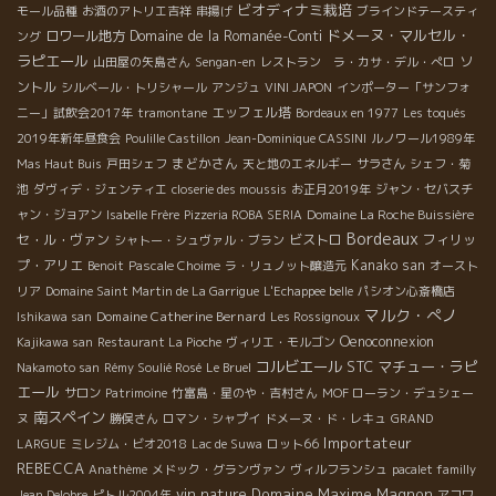
ビオディナミ栽培
モール品種
お酒のアトリエ吉祥
串揚げ
ブラインドテースティ
ドメーヌ・マルセル・
ロワール地方
Domaine de la Romanée-Conti
ング
ラピエール
ソ
山田屋の矢島さん
Sengan-en
レストラン ラ・カサ・デル・ぺロ
ントル
シルベール・トリシャール
アンジュ
VINI JAPON
インポーター「サンフォ
エッフェル塔
ニー」試飲会2017年
tramontane
Bordeaux en 1977
Les toqués
2019年新年昼食会
Poulille Castillon
Jean-Dominique CASSINI
ルノワール1989年
まどかさん
Mas Haut Buis
戸田シェフ
天と地のエネルギー
サラさん
シェフ・菊
池
ダヴィデ・ジェンティエ
closerie des moussis
お正月2019年
ジャン・セバスチ
ャン・ジョアン
Isabelle Frère
Pizzeria ROBA SERIA
Domaine La Roche Buissière
Bordeaux
セ・ル・ヴァン
ビストロ
フィリッ
シャトー・シュヴァル・ブラン
プ・アリエ
Kanako san
Benoit
Pascale Choime
ラ・リュノット醸造元
オースト
リア
Domaine Saint Martin de La Garrigue
L'Echappee belle
パシオン心斎橋店
マルク・ぺノ
Domaine Catherine Bernard
Ishikawa san
Les Rossignoux
Oenoconnexion
Kajikawa san
Restaurant La Pioche
ヴィリエ・モルゴン
コルビエール
STC
マチュー・ラピ
Nakamoto san
Rémy Soulié Rosé
Le Bruel
エール
サロン
Patrimoine
竹富島・星のや・吉村さん
MOF ローラン・デュシェー
南スペイン
ヌ
勝俣さん
ロマン・シャプイ
ドメーヌ・ド・レキュ
GRAND
Importateur
LARGUE
ミレジム・ビオ2018
Lac de Suwa
ロット66
REBECCA
Anathème
メドック・グランヴァン
ヴィルフランシュ
pacalet familly
vin nature
Domaine Maxime Magnon
Jean Delobre
ピトル2004年
アコワ