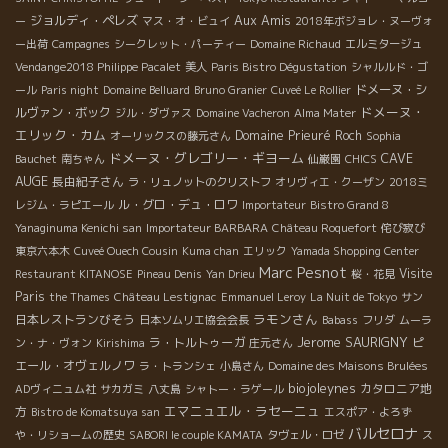
Aux Amis
ジョルディ・ペレズ
ー
マス・オ・ビュイ
2018年ボジョレ・ヌーヴォ
ー出荷
Campagnes
シークレット・パーティー
Domaine Richaud
エルミタージュ
Vendange2018 Philippe Pacalet
美人
Paris Bistro Dégustation
シャルルド・ゴ
ドメーヌ・シ
ール
Paris night
Domaine Belluard
Bruno Granier
Cuveé Le Rollier
ドメーヌ・
ルヴァン・ボック
ジル・ダヴァス
Domaine Vacheron
Alma Mater
エリック・カム
Domaine Prieuré Roch
オーリックスの藤元さん
Sophia
ドメーヌ・グレゴリー・ギヨーム
CAVE
Bauchet
南ちゃん
仙巌園
CHICS
AUGE
長由紀子さん
ラ・リュノットのクリストフ
オリヴィエ・クーザン
2018ミ
ル・グロ・デュ・ロワ
レジム・ラピエール
Importateur
Bistro Grand 8
Yanaginuma Kenichi san
Importateur BARBARA
Château Roquefort
侘び寂び
東京六本木
Cuveé Ouech Cousin
Kuma chan
エリック
Yamada Shopping Center
Marc Pesnot
Visite
Restaurant KITANOSE
Pineau Denis
Yan Drieu
桜・花見
Paris
the Thames
Château Lestignac
Emmanuel Leroy
La Nuit de Tokyo
サン
ラモンさん
日本レストランびそう
日本ソムリエ協会会長
Babass
フリダ
ムーラ
Jerome SAURIGNY
ラ・トルトゥーガ
ピ
ン・ナ・ヴォン
Kirishima
庄元さん
エール・オヴェルノワ
ラ・トランシェ
小島さん
Domaine des Maisons Brulées
biojoleynes
カタロニア地
ADヴィニュム社
サカガミ
八丈島
シャトー・ラゲール
エマニュエル・ラセーニュ
方
Bistro de Komatsuya san
エスポア・よろず
バルセロナ
や・リショームの歴史
SABORI le couple KAMATA
タヴェル・ロゼ
ス