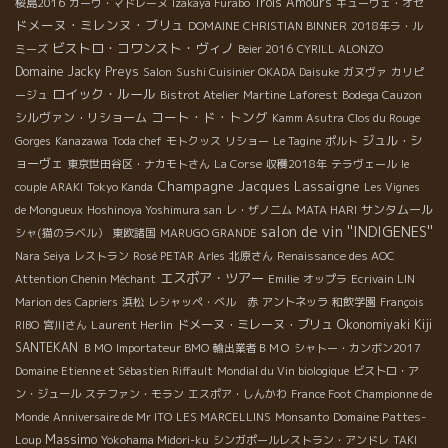
Trois Amours
桜島2016
カーヴ・マドレーヌ
Izakaya Furabo
キューヴェ・オゼ
ドメーヌ・ミレンヌ・ブリュ
DOMAINE CHRISTIAN BINNER
2018年ラ・ル
ビストロ・コワンスト・ヴィノ
ミーズ
Beier 2016
CYRILL ALONZO
Domaine Jacky Preys
Salon
Sushi Cuisinier OKADA Daisuke
ガヌヴァ
カリピ
ロイック・ルール
ージュ
Bistrot Atelier
Martine Laforest
Bodega Cauzon
コート・ド・トング
シルヴァン・リショーム
Kamm Asutra
Clos du Rouge
ジュル・シ
Gorges
Kanazawa
Toda chef
モトクッス
リショー
Le Tagine
ポルト
ョーヴェ
東京世田谷区・ナカモトさん
La Corse
収穫2018年
テラヴェール
le
Champagne Jacques Lassaigne
couple ARAKI
Tokyo Kanda
Les Vignes
サンタムール
de Mongueux
Hoshinoya Yoshimura san
レ・ザノ二ム
MATA HARI
salon de vin ''INDIGENES''
シャ(猫のラベル）
東欧諸国
MARUGO GRANDE
Nara Seiya
レストラン
Rosé PETAR
Arles
北原さん
Renaissance des AOC
エスポア・ツアー
Attention Chenin Méchant
Emilie
オップラ
Ecrivain LIN
Marion des Capriers
浜松
レシャッペ・ベル 赤
アントネッラ
和飲学園
François
Laurent Herlin
ドメーヌ・ミレーヌ・ブリュ
Okonomiyaki Kiji
RIBO
宮川さん
SANTEKAN
ＢＭО
Importateur BMO
輸出業者ＢＭＯ
シャトー・カンボン2017
Domaine Etienne et Sébastien Riffault
Mondial du Vin biologique
ビストロ・ア
ン・ジュール
ステファン・モラン
エスポア・しんかわ
France Foot Championne de
Domaine Pattes-
Monde
Anniversaire de Mr ITO
LES MARCELLINS
Monsanto
Massimo
Loup
Yokohama Midori-ku
シンガポールレストラン・アンドレ
TAKI