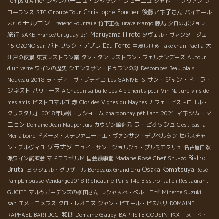
シャンパーニュ・ジャック・ラセーニュ
Temps d'Aimer
シャトー・ブリアン
フ
STC Groupe Tour
Christophe Foucher
後藤アキ子さん
ローランス
バイエール
モルゴン
2016
Frédéric Pourtalié
竹下正樹
Brave Margo
藤丸
夕日のボジョレ
旅行
Maruyama Hiroto
SAKE
France/Uruguay 2:1
タヴェル・ヴァンタージュ
パトリック・デプラ
Eau Forte
15
OZONO san
中湊しげる
Take chan
Paellia
大
江戸の夜景
東京レストラン業
タン・タン
レストラン・フェルナンデーズ
Autour
d'un verre
ワインの歴史
シモンヌサン・ドゥランの母
Descombes Beaujolais
サン・ジャン・ド・ラ・
Nouveau 2018
ラ・ディーヴ・ブテイユ
Les GANIVETS
ジネスト
パリ・一区
A Chacun sa bulle
Les 4 éléments pour Vin Nature
vins de
mes amis
ビストロマルゴ
赤
Clos des Vignes du Maynes
カフェ・ビストロ「ル・
マキシム・マ
クリスタル」
2018年収穫・リショーム
chardonnay pétillant
2021
ニョン
ラ・ピオッシュ
Domaine Jean Maupertuis
カウゾン醸造元
C'est pas la
Mer à boire
ドメーヌ・ステファニー・エ・ヴァンサン・デブベルタン
セバスチャ
グラナダ
ン・デルヴィユ
ニュイ・サン・ジョルジュ・プルミエクリュ
名古屋自然
Bistro
Chef Shu-zo
派ワイン試飲会
マドモワゼルＭ
国会議事堂
Madame Rosé
Brutal
Osaka Komatsuya
ミッシェル・グリザール
Bordeaux Grand Cru
Rosé
Pamplemousse
Vendange2018 Richeaume
Paris 14e
Bisstro Italien Restaurant
GUCITE
マルヤガーデンズの柳田さん
レシャッペ・ベル ロゼ
Minette Suzuki
san
エメ・コメラス
クロ・レオニヌ
ジャン・ピエール・ビスパリ
DOMAINE
和食
Domaine Gauby
BAPTISTE COUSIN
RAPHAEL BARTUCCI
ドメーヌ・ド・