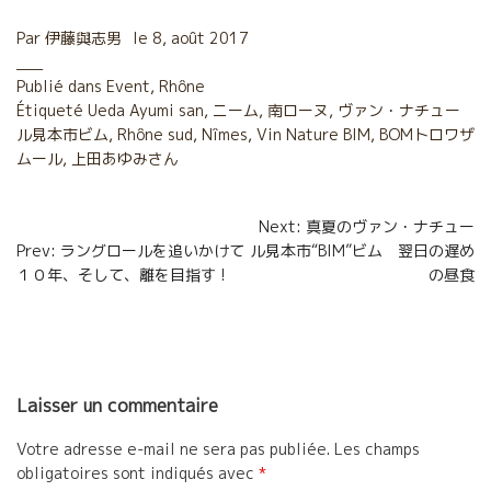
c
i
a
r
Par
伊藤與志男
le
8, août 2017
e
t
i
t
Publié dans
Event
,
Rhône
Étiqueté
b
Ueda Ayumi san
t
l
,
a
ニーム
,
南ローヌ
,
ヴァン・ナチュー
ル見本市ビム
,
Rhône sud
,
Nîmes
,
Vin Nature BIM
,
BOMトロワザ
o
e
g
ムール
,
上田あゆみさん
o
r
e
Navigation
Next: 真夏のヴァン・ナチュー
k
r
Prev: ラングロールを追いかけて
ル見本市“BIM”ビム 翌日の遅め
de
１０年、そして、離を目指す !
の昼食
l’article
Laisser un commentaire
Votre adresse e-mail ne sera pas publiée.
Les champs
obligatoires sont indiqués avec
*