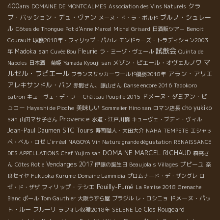
400ans
クラ
DOMAINE DE MONTCALMES
Association des Vins Naturels
ブ・パッション・デュ・ヴァン
ブルノ・シュレー
メーヌ・ド・ラ・ボルド
ル
Côtes de Thongue
Pot d'Anne
Marcel
Michel Grisard
日酒販ツアー
Benoit
Courault
収穫2018年・フィリップ・パカレ
モンドゥーズ・トラディション2003
試飲会
Fleurie
Madoka san
年
Cuvée Bou
ラ・ミーゾ・ヴェール
Quinta de
マ
メゾン・ピエール・オヴェルノワ
Napoles
日本酒 菊姫
Yamada Kyouji san
ルセル・ラピエール
アラン・アリエ
フランスサッカーワールド優勝2018年
アレキサンドル・バン
赤間さん、藤山さん
Danse encore 2016
Tadokoro
ドメーヌ・ダミアン・ビ
patron
キューヴェ・デ・フー
Château Poupille 2015
ュロー
美味しい
cho yukiko
Hayashi de Pioche
Sommelier Hino san
ロマン店長
Provence
san
山田マサ子さん
水道・江戸川橋
キューヴェ・ブディ・ヴィル
STC Tours
Jean-Paul Daumen
寿司職人・大田大介
NAHA
TEMPETE
エシャッ
L'irréel
ペ・ベル・ロゼ
NAGOYA Vin Nature grande dégustation
RENAISSANCE
DOMAINE MARCEL RICHAUD
DES APPELLATIONS
Chef Yujiro san
森高さ
Vendanges 2017
プピーユ
ん
Côtes Rotie
伊藤の誕生日
Beaujolais Villages
奈
良セイヤ
Fukuoka Kurume
Domaine Lammidia
プロムナード・デ・ザングレ
ロ
Pouilly-Fumé
フィリップ・テシエ
ゼ・ド・ザザ
La Remise 2018
Grenache
ドメーヌ・パッ
Blanc
ポール
Tom Gauthier
大阪うずら屋
ブラジル
レ・ロシニョ
ト・ルー
フルーリ
Le Clos Rougeard
ラフォレ収穫2018年
SELENE