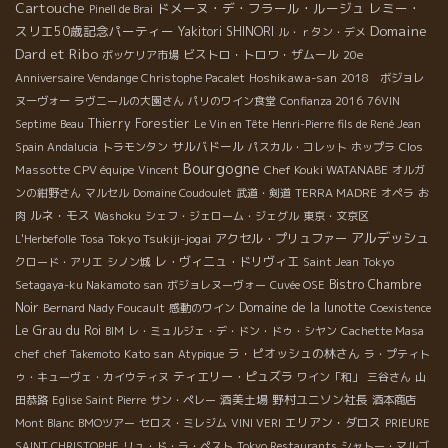
Cartouche
ドメーヌ・デ・フラール・ルージュ
レミー・
Pinell de Brai
Domaine
スリエ50歳記念パーティー
Yakitori SHINORI
ル・ｒタン・デメ
Dard et Ribo
ビストロ・トロワ・ザムール
ボッケリア市場
20e
Hoshikawa-san
Anniversaire Vendange Christophe Pacalet
2018 ボジョレ
ヌーヴォー
ラヴニールの大園さん
パリのワイン食堂
Confianza 2016
76VIN
Thierry Forestier
Septime
Beau
Le Vin en Tête
Henri-Pierre fils de René Jean
サルバドール
Clos
Spain Andalucia
トラモンタン
パスカル・コレット
ホップラ
Bourgogne
Massotte
Chef Kouki WATANABE
CPV équipe
Vincent
オルガ
ンの紺野さん
マルセル
Domaine Coudoulet
武道・剣道
TERRA MADRE
オペラ
お
ルネ・モス
肉
Washoku
シェフ・ジェローム・ジェグル
東京・文京区
アルデッシュ
Tokyo Tsukiji-jogai
アクセル・プリュファー
L'Herbefolle
Tosa
レ・ヴィニュ・ドリヴィエ
クロード・アリエ
シノン城
Saint Jean
Tokyo
Bistro Chambre
Setagaya-ku Nakamoto san
ボジョレヌーヴォー
Cuvée OSE
Noir
Domaine de la lunotte
Bernard Nady Foucault
感動のワイン
Coexistence
Le Grau du Roi
BIM
レ・ミュルジェ・デ・ドン・ドゥ・シヤン
Cachette Masa
Kato san
ラ・ピオッシュの林さん
chef
chef Takemoto
Atypique
ラ・プティト
ティエリー・ピュズラ
ゥ・キューヴェ・カイウティヌ
ワイン「和」
三谷さん
山
酒美土場
野村ユニソン社長
田恭路
Eglise Saint Pierre
サン・ペレー
酒本商店
エリアン・ダロス
Mont Blanc
BMOツアー
セロス・ミレジム
VINI VERI
PRIEURE
SAINT CHRISTOPHE
リュ・ド・ラ・ペスト
Tokyo Restaurants
シャトー・マルゴ