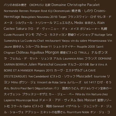
Domaine Christophe Pacalet
パリのお好み焼き OKOMUSU
北欧
焼き鳥・しのり
Crozes-
Normandie
Rennes
Pompon Rosé
Kiji Okonomiyaki
Hermitage
Beaujolais Nouveau 2018
Taipei
フランスワイン・ロゼ
セレネ・ド
Medoc
Alain
メーヌ・シルヴェール・トリシャール
マニュエルさん
谷井さん
Castex
Sakura
札幌
クロ・デ・ヴィーニュー・デュ・メイヌ
ボジョレーォー
マシモ
Cuvée Plussard
プピーユ・カスティヨン
野崎ワインショップ
Nuitage
Sete
Sumeshiya
La Cuvée du Chat
restaurant Yaoyu
vin du sabre
Minamiosawa
Vin
Jaune
田中さん
シルーブル
Breze 11
シュトラマイヤー
Poupille 2008
Saint
Morgon
Château Aiguilloux
ナルボンヌ
Chignan
銀座ビストロ「PAUL」
フランス
ラ・フェルム・デ・セット・リュンヌ
アルル
Laurence Alias
DOMAINE
Julien Mareschal
SARNIN BERRUX
Concorde
マルゴー2016年
Bar à Vins A
BOIRE ET A MANGER
Pompois 2015
カーヴ・エステザルグ
LA CAVE
Muscadet
リ
D’ESTEZARGUES
Yve Camdebord
ビストロ・ソワッフ
tourisme
ヨン
Miho
ポワン・ジェ
Vincent de Roba Seria
ルバレーズ lot 1417
ロゼ・そう
Bistro Paul Bert Dégustation
めん
パリ・国虎のうどん
ボジョレワイン全体の一
大イヴェント
ブラッスリーオザミ
カー・ジェー・ベー
Fête du Vin Nature chez
ドメーヌ・アド・ヴィヌム
Bois Moisset
Lapierre
Mouressipe Rosé
星野リゾー
ト社
コサール
Opéra
ビストロ・岡田
Ganevat
イザベル
レ・ジュニック・ド・ジュ
ル・ショーヴェ
アブリュー
ミネットの佐野さん
Pourriture Noble
オン・ジュ・コ