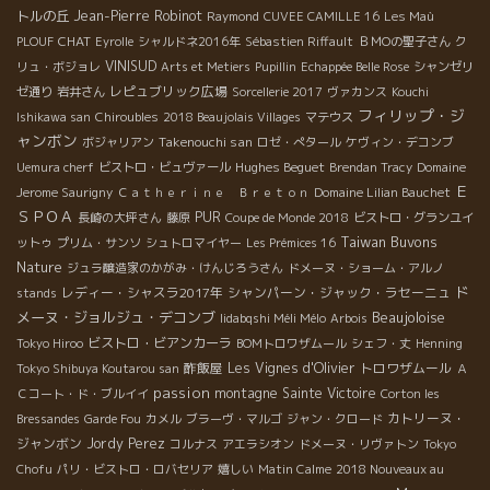
トルの丘
Jean-Pierre Robinot
Raymond
CUVEE CAMILLE 16
Les Maù
CHAT
PLOUF
Eyrolle
シャルドネ2016年
Sébastien Riffault
ＢＭОの聖子さん
ク
VINISUD
リュ・ボジョレ
Arts et Metiers
Pupillin
Echappée Belle Rose
シャンゼリ
レピュブリック広場
ゼ通り
岩井さん
Sorcellerie 2017
ヴァカンス
Kouchi
フィリップ・ジ
Ishikawa san
Chiroubles
2018 Beaujolais Villages
マテウス
ャンボン
Takenouchi san
ボジャリアン
ロゼ・ぺタール
ケヴィン・デコンブ
Hughes Beguet
Uemura cherf
ビストロ・ビュヴァール
Brendan Tracy
Domaine
Ｅ
Jerome Saurigny
Ｃａｔｈｅｒｉｎｅ Ｂｒｅｔｏｎ
Domaine Lilian Bauchet
ＳＰＯＡ
PUR
長崎の大坪さん
藤原
Coupe de Monde 2018
ビストロ・グランユイ
Taiwan Buvons
ットゥ
プリム・サンソ
シュトロマイヤー
Les Prémices 16
Nature
ジュラ醸造家のかがみ・けんじろうさん
ドメーヌ・ショーム・アルノ
ド
レディー・シャスラ2017年
シャンパーン・ジャック・ラセーニュ
stands
メーヌ・ジョルジュ・デコンブ
Beaujoloise
Iidabqshi Méli Mélo
Arbois
ビストロ・ビアンカーラ
Tokyo Hiroo
BOMトロワザムール
シェフ・丈
Henning
酢飯屋
Les Vignes d'Olivier
トロワザムール
Tokyo Shibuya Koutarou san
Ａ
passion
montagne Sainte Victoire
Ｃコート・ド・ブルイイ
Corton les
カトリーヌ・
Bressandes
Garde Fou
カメル
ブラーヴ・マルゴ
ジャン・クロード
ジャンボン
Jordy Perez
コルナス
アエラシオン
ドメーヌ・リヴァトン
Tokyo
Chofu
パリ・ビストロ・ロバセリア
嬉しい
Matin Calme
2018 Nouveaux au