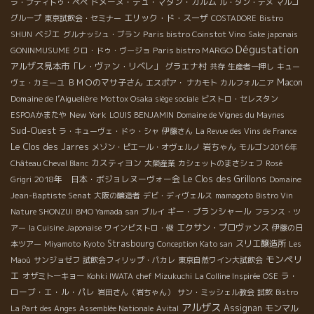
ドメーヌ・デュ・マタン・カルム
ラ・プティトゥ・ペペ
ル・タン・デメ
マルゴ
エリック・ド・スーザ
グループ
東京試飲会・セミナー
COSTADORE
Bistro
ベジエ
Paris bistro Coinstot Vino
SHUN
グルナッシュ・ブラン
Sake japonais
Dégustation
Paris bistro MARGO
GONINMUSUME
クロ・ドゥ・ヴージョ
アルザス見本市「レ・ヴァン・リベレ」
グラエナ村
共存
生産者一押し
キュー
ＢＭＯのマサ子さん
Macon
ヴェ・カミーユ
エスポア・ ナカモト
カルフォルニア
Domaine de l’Aiguelière
Mottox Osaka siège sociale
ビストロ・セレスタン
New York
ESPOAかまたや
LOUIS BENJAMIN
Domaine de Vignes du Maynes
Sud-Ouest
ラ・キューヴェ・ドゥ・シャ
伊藤さん
La Revue des Vins de France
Le Clos des Jarres
岩ちゃん
メゾン・ピエール・オヴェルノ
モルゴン2016年
カスティヨン
Château Cheval Blanc
大榮産業
カシェットのまさシェフ
Rosé
Le Clos des Grillons
2018年 日本・ボジョレヌーヴォー会
Domaine
Grigri
Jean-Baptiste Senat
大阪の醸造者
デビ・ディヴェルス
mamagoto
Bistro Vin
ギー・ブランシャール
Nature SHONZUI
BMO Yamada san
ブルイ
フランス・ツ
エクサン・プロヴァンス
アー
la Cuisine Japonaise
ワインビストロ・俊
伊藤の日
Strasbourg
スリエ醸造所
本ツアー
Miyamoto
Kyoto
Conception Kato san
Les
モンペリ
Maoù
サンジョゼフ
試飲会フィリップ・パカレ
東京自然ワイン大試飲会
エ
ラ・
オザミトーキョー
Kohki IWATA
chef Mizukuchi
La Colline Inspirée
OSE
ローブ・エ・ル・パレ
岩田さん（岩ちゃん）
サン・ミッシェル教会
試飲
Bistro
アルザス
Assignan
モンマル
La Part des Anges
Assemblée Nationale
Avital