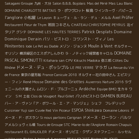
Sakagami Groupe
九州・大分
Salon B.B.B. Bojolais
Mas del Périé
Mas Lau Blanc
桜島
DOMAINE CHARLOTTE BATTAIS
ラ・ポワヴロット
ワインカーヴ・パピーユ
l'anglore
小松屋
Axel Prüfer
Le Layon
キューヴェ・ル・ラン・デュ・メルル
岩田コキさん
Restaurent Fleur de Thym
CHATEAU CHRISTOPHE PEYRUS
北イ
Patrick Desplats
Domaine
タリア
グシテ
DOMAINE LES HAUTES TERRES
Dominique Derain
パリ・ビストロ・コワンスト・ヴィノ
Les
Pénitentes
Moulin à Vent
Iode
Le Pet au Diable
メゾン・ジョンヌ
オルヴォー、
DOMAINE
オリゾン
横浜緑区のエスポアしんかわ
ラ・ノティック経営者キャロル
PASCAL SIMONUTTI
Côtes Du
Kitahara san
CPV Kikuchi Madoka
弥三郎
ドメーヌ・デュ・ポッシブル
マラガ
Rhône
LE PRE VERRE
La Revue du Vin
de France
東京の屋形船
France Canicule 2018
オルヴォー社の田中さん
エピスリ
René Mosse
Domaine des Griottes
ー・フィン
Auxerrois Nature 2016
ラヴ
Ardèche
ェニールの大園さん
ムロン・ド・ブルゴーニュ
Equipe BMO
生カキ
ワ
DAMIEN BUREAU
イン ＳＭ
土佐
Clos de Vougeot
Paul Gillet
パリのビストロ
バー・ア・ヴァン「ア・ボワール・エ・ア・マンジェ」
シェフ フレデリック
ESPOA Shinkawa
Domaine Léonis
Cuisinier Yuji san
Cuvée Red
Vin Picoeur
ド
ドメーヌ・ローラン・バルツ
メーヌ・ド・ボスラン
Si nous parlions Carignan
アメルシュヴィル畑
Tours de Groupe STC
Marie-lo de l'Anglore
Romain Chapuis
restaurant EL GINJOLER
ドメーヌ・オリビエ・クザン
ステファニー・ルッセル
yukiko san
Bistro A boire et A manger
BEAUJOL'ART
Bistro UN JOUR