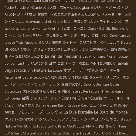
Importatrice Kadowaki san
Paris Vini Vision
Pineau d'Aunis
Domaine de la
ドメーヌ・ク
Glouglou
Roche Buissière
Mélanie
メリメロ 宗像さん
オレリー
リストフ・パカレ
COSMIC
東京荒川区のエスポア山枡さん
ドメーヌ・デ・メゾ
ジル・キャトリンヌ・ヴ
ン・ブリュレ
biodynamic
chef Xabi
ケビン・デコンブ
ェルジェ
Laurence Manya-Krief
オリビエ・コーエン
Comax Ethylix
Riesling
ガ
ロ・ヴァン
ジャンマリー・ヴェルジェ
ティンタ・マレナ
クロ・バケ
Ouverture de
la cave Trois Amours
オリゾン事務局
シャトー・クリストフ・ペイリュルス
Bistro
UN COUP
グラン・クリュ・フランクシュタイン
リオン
世を動かす人
世界遺産旧ボ
Le Vin de mes Amis
ルドー街
ESPOAしんかわ
Les Anonymes
Florian Looze
日本
Taiwan
London tasting RAW 2018
エミリー
ラ・ボエム
YANN DURIEUX
オザミ・デ・ヴァン
Dégustation Vin Nature
La Louce
ミス・テール
Antoine et Laurence Joly
LA REVUE DU VIN FRANCE
ドメーヌ・リリアン・ボシ
ドメーヌ・フィリップ・デルメ
ェ
貴腐
FOODAL
Sakano Jun san
Cuvée
C'est le Vin
Bistrologie
大近の久米さん
Chatelet
Restautrant Fernandaise
台湾
Domaine Olivier Cousin
L'Angevin
フィリップ・デルメ
ポール・ルデール
シェフ・リョウさん
Domaine Jean David
Crosse Road
ニュイタージュ
剣道八段・
パルティーダ・クレウス
Le Bout du Monde
La Dive Bouteille
好村兼一
coinstot vino
ジュリアン・ギヨ
ゲシクト
ソルスルリ2017
フィロキセラ
Bistro
Nature MATSUKI
Octopus
Bistro Paris NOUVELLE MAIRIE
梶川さん
Vintage
Stéphane Tissot
2015
Paris Chatelet
son fils Marius
フレデリック・コサール