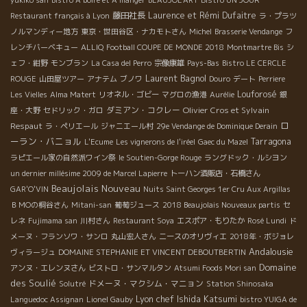
藤田社長
Laurence et Rémi Dufaitre
Restaurant français à Lyon
ラ・プラツ
ノルマンディー地方
東京・世田谷区・ナカモトさん
Michel
Brasserie Vendange
フ
レンチバーベキュー
ALLIQ
Football COUPE DE MONDE 2018
Montmartre Bis
シ
ェフ・紺野
モンブラン
La Casa del Perro
宗像康雄
Pays-Bas
Bistro LE CERCLE
Laurent Bagnol
ROUGE
山田屋ツアー
アナテム
ブノワ
Douro
デート
Perriere
Louforosé
Les Vielles
Alma Matert
リオネル・ゴビー
マグロの漁港
Aurélie
銀
ダミアン・コクレー
Olivier Cros et Sylvain
座・大野
セドリック・ガロ
ロ
Respaut
ラ・ペリエール
ジャニエール村
29e Vendange de Dominique Derain
ーラン・バニョル
Tarragona
L'Ecume
Les vignerons de l'iréel
Gaec du Mazel
ラピエール家の自然派ワイン祭
le Soutien-Gorge Rouge
ラングドック・ルシヨン
un dernier millésime 2009 de Marcel Lapierre
トーハン酒販店・石橋さん
Beaujolais Nouveau
GAR'O'VIN
Nuits Saint Georges 1er Cru Aux Argillas
ＢＭОの桐谷さん
Mitani-san
葡萄ジュース
2018 Beaujolais Nouveaux partis
セ
レネ
Fujimama san
川村さん
Restaurant Soya
エスポア・もりたか
Rosé Lundi
ド
メーヌ・フランソワ・サンロ
丸山宏人さん
ニースのオリヴィエ
2018年・ボジョレ
Andalousie
ヴィラージュ
DOMAINE STEPHANIE ET VINCENT DEBOUTBERTIN
Domaine
アンヌ・エレンヌさん
ビストロ・サンマルタン
Atsumi Foods Mori san
des Soulié
ドメーヌ・マクシム・マニョン
Solutré
Station Shinosaka
Lyon chef Ishida Katsumi
Languedoc Assignan
Lionel Gauby
bistro YUIGA de