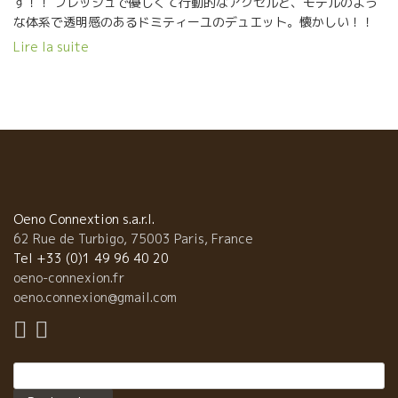
す！！ フレッシュで優しくて行動的なアクセルと、モデルのよう
な体系で透明感のあるドミティーユのデュエット。懐かしい！！
取りあえず再会に感動！！二人のキラキラな笑顔に感動！！美味
Lire la suite
しい食べ物とワインに感動！！ 何か刺激されます。癒されます。
テンション上がります！！！！！ ついつい嬉しくて飲みすぎてし
まった夜・・・ オシャレで落ち着く雰囲気にもよってしまいまし
た！ Axelle, Domi, 有難う！！そしてこれからも頑張ってね！
Enfin j’ai réussi à mettre les pieds chez « La Félicité » ! Un
bar à vins ouvert par mes anciennes collègues du Garde
Robe, la belle Axelle pétillante et fraiche, en duo avec
Domitille notre belle antilope pure et canon. Quel plaisir de
les revoir !! Quels sourires étincelants ! Quelle jolie carte
Oeno Connextion s.a.r.l.
des vins et de petits plats ! Que du bonheur dans ce bar
62 Rue de Turbigo, 75003 Paris, France
joliment entretenu et décoré, Merci les filles pour cette
Tel +33 (0)1 49 96 40 20
soirée bien sympathique, pour sûr je reviendrai !!
oeno-connexion.fr
oeno.connexion@gmail.com
Rechercher :