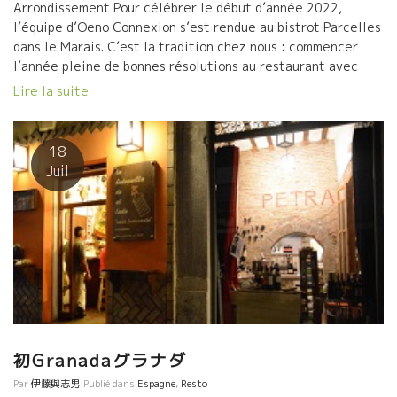
Arrondissement Pour célébrer le début d’année 2022,
ブの香りは、グリルした肉ととても合う。 Lapierre – Morgon
l’équipe d’Oeno Connexion s’est rendue au bistrot Parcelles
2021 ドメーヌ・ラピエールは、ボジョレーにおいて紹介するまで
dans le Marais. C’est la tradition chez nous : commencer
もない存在。花崗岩質のモルゴンで、赤い果実、スミレ、スパイ
l’année pleine de bonnes résolutions au restaurant avec
スの香りがあり、いつも魅力的。 カミーユとマチューは、難しい
toute l’équipe ! Le bistrot a un style traditionnel avec une
Lire la suite
ヴィンテージにもかかわらずとても素晴らしい2021年にサインを
grande salle en pierre ainsi qu’un comptoir en zinc. La
した。2020年はより飲みやすくて柔らか、すでに飲み頃を迎えて
décoration est simple et accueillante. Sarah Michielsen,
おり、せっかちなワイン好きには嬉しい知らせだろう。 さらに何
gérante pendant 10 ans du restaurant ‘Itinéraire’ dans le
本か飲んでみて、結論は明らかだ。ワインはアマチュアだろうと
18
5e, a installé son restaurant ainsi que l’épicerie fine/cave
そうでなかろうと、全ての人が幸せになれるということ。もしか
Juil
(en face) juste avant le 1er confinement. Le sourcing est
するとこれが生産者への最高の褒め言葉かもしれない。 Victor &
pointu, sur place comme à la boutique, où la qualité des
Enzo
produits est le […]
初Granadaグラナダ
Par
伊藤與志男
Publié dans
Espagne
,
Resto