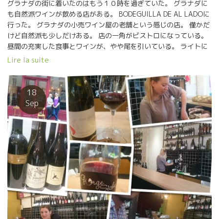
グラナダの街に着いたのはもう１０時を過ぎていた。 グラナダに
も自然派ワインが飲める店がある。 BODEGUILLA DE AL LADOに
行った。 グラナダの小売ワイン屋の老舗という感じの店。 僅かだ
けど自然派も少しだけある。 店の一角がビストロになっている。
昼間の充実した食事とワインが、やや尾を引いている。 ライトに
済ませた。 カウンターが主体の店。簡単なツマミでワインをあお
Lire la suite
るという感じの店。 昼間の充実した食事とワインが、やや尾を引
いている。 ここグラナダは次回の楽しみに残して置くことにしよ
う。 早目に店を後にした。 グラナダの街は美しかった。
18
Sep