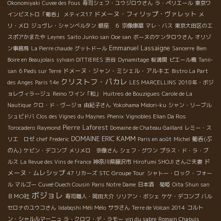
Okonomiyaki
Cuvee des Fous
寿司シェフ・ユウジロウさん
ラ・ペリエール
東京ワ
ドメーヌ・フィリップ・ヴァレット
インビストロ「葡呑」
メティス17
メ
リ・メロ
ジュヴレ・シャンべルタン
銀座 ６
宗像康雄
マレ・バス
東京大田区のエ
スポアかまたや
Leynes
Saito Junko san
Ooe san
ボーヌのケンタロウさん
オリゾ
Emmanuel Lassaigne
ン事務局
La Pierre chaude
グットドール
Sancerre
Bien
Boire en Beaujolais
sylvain DITTIERES
渋谷
Dynamitage
桜満開
ピエール橋
Tanii-
ドメーヌ・ジャン・ミシェル・アルキエ
san
6 Pieds sur Terre
Bistro La Part
クリストフ・パカレ
des Anges
Paris 14e
LES MARCELLINS
2018年・ボジ
ョレヴィラージュ
Reino
ワイン「和」
Huitres de Bouzigues
Carole de La
Nautique
クロ・ド・ヴージョ
由紀子さん
Yokohama Midori-ku
シャン・リーブル
シュビドバ
Clos des Vignes du Maynes
Phenix
Vignobles Elian Da Ros
Pierre Laforest
Torocadero
Raymond
Domaine de Chateau Gaillard
レミー・ス
DOMAINE ERIC KAMM
葡呑(ぶ
リエ ロゼ
chef Frederic
Paris en août
Michel
のん)
ケビン・デコンブ
メリメロ 宗像さん
シェフ・グワン
プラス・ド・ラ・ブ
ド
ルス
La Revue des Vins de France
神奈川県藤沢市
Hirofumi SHOJI さんご夫妻
メーヌ・ムレシップ
STC Groupe Tour
47 リカーズ
シャトー・ロック・フォー
ル
マルゴー
Cuveé Ouech Cousin
Paris Notre Dame
日本酒 菊姫
Oita Shun san
ボジョレ
ＢＭО社
寿司職人・岡田大介
リリアン・ボシェ
ケケ・デコンブ
バル
セロナのユウコさん
Iidabqshi Méli Mélo
サラさん
Terre de Volcan 2014
コルト
ン・シャルルマーニュ
ラ・クロワ・デ・ラモー
vin du sabre
Romain Chapuis