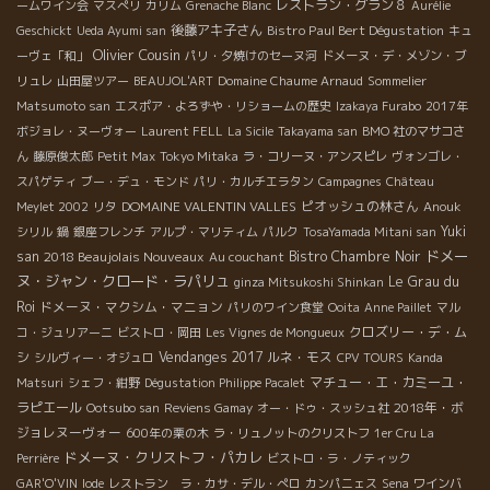
レストラン・グラン８
ームワイン会
マスぺリ
カリム
Grenache Blanc
Aurélie
後藤アキ子さん
Bistro Paul Bert Dégustation
Geschickt
Ueda Ayumi san
キュ
Olivier Cousin
ーヴェ「和」
パリ・夕焼けのセーヌ河
ドメーヌ・デ・メゾン・ブ
リュレ
山田屋ツアー
BEAUJOL'ART
Domaine Chaume Arnaud
Sommelier
Matsumoto san
エスポア・よろずや・リショームの歴史
Izakaya Furabo
2017年
ボジョレ・ヌーヴォー
Laurent FELL
La Sicile
Takayama san
BMO 社のマサコさ
ん
藤原俊太郎
Petit Max
Tokyo Mitaka
ラ・コリーヌ・アンスピレ
ヴォンゴレ・
スパゲティ
ブー・デュ・モンド
パリ・カルチエラタン
Campagnes
Château
DOMAINE VALENTIN VALLES
ピオッシュの林さん
Meylet 2002
リタ
Anouk
Yuki
シリル
鍋
銀座フレンチ
アルプ・マリティム
パルク
TosaYamada Mitani san
ドメー
san
2018 Beaujolais Nouveaux
Bistro Chambre Noir
Au couchant
ヌ・ジャン・クロード・ラパリュ
Le Grau du
ginza Mitsukoshi Shinkan
Roi
ドメーヌ・マクシム・マニョン
パリのワイン食堂
Ooita
Anne Paillet
マル
クロズリー・デ・ム
コ・ジュリアーニ
ビストロ・岡田
Les Vignes de Mongueux
シ
Vendanges 2017
ルネ・モス
シルヴィー・オジュロ
CPV TOURS
Kanda
マチュー・エ・カミーユ・
Matsuri
シェフ・紺野
Dégustation Philippe Pacalet
ラピエール
2018年・ボ
Ootsubo san
Reviens Gamay
オー・ドゥ・スッシュ社
ジョレヌーヴォー
600年の栗の木
ラ・リュノットのクリストフ
1er Cru La
ドメーヌ・クリストフ・パカレ
Perrière
ビストロ・ラ・ノティック
GAR'O'VIN
Iode
レストラン ラ・カサ・デル・ぺロ
カンパニェス
Sena
ワインバ