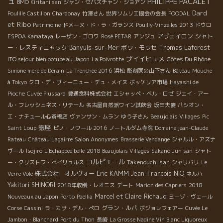
ュ
PHILIPPE PACALET
BMO Kiritani san
ジャン・セバスチャン・ジョアン
Dard
Poulille Castillon
Chardonay
竹澤さん
世界ソムリエ協会の会長
FOODAL
et Ribo
Patrimoine
ドメーヌ・ド・ラ・ガランス
Pouilly-Vinzelles 2013
ドウロ
アヴェイロン
シャト
ESPOA Kamataya
レーザン・ゴロワ
Rosé PETAR
アンジュ
ー・レスティニャック
Banyuls-sur-Mer
ボワ・モワセ
Thomas Laforest
プイイヒュメ
Côtes Du Rhône
ITO sejour bien occupe au Japon
La Poivrotte
Simone mère de Derain
La Trenchée 2016
浜松
彫刻家の山下さん
Bâteau Mouche
à Tokyo
クロ・デ・ヴィーニュー・デュ・メイヌ
ボッケリア市場
Hayashi de
Pioche
Cuvée Plussard
豊通食料株式会社
エシャッペ・ベル・ロゼ
ジェイ・アー
ル・フレッシュネス・リテール
名古屋自然派ワイン試飲会
坂田夫妻
パシオン・
エ・ナチュール心斎橋店
ヴァンサン・ムラン
ゆう子さん
Beaujolais Villages
Pic
銀座
Saint Loup
ピノ・ノワール 2016
ノートルダム寺院
Domaine jean-Claude
Rateau
Château Lagairre
Salon Anonymes
Brasserie Vendange
シャルル・アズナ
ヴール
Isojiro
L'Echappee belle
2018 Beaujolais Villages
Sakano Jun san
シャト
コルビエール
Takenouchi san
ー・クリストフ・ペイリュルス
シャリバリ
Le
Eric KAMM
株式会社 オルヴォー
Jean-Francois NIQ
Verre Vole
ネルハ
Yakitori SHINORI
2018年収穫・レオニス
デート
Marion des Capriers
2018
Marcel et Claire Richaud
Nouveaux au Japon
Porto
Paellia
ミーゾ・ヴェール
グラン・ルパ
Corse
Cassini
ラ・カサ・デル・ぺロ
ボジョレフェアー
Cuvée Le
Jambon・Blanchard
Port du Thon
長崎
La Grosse Nadine Vin Blanc Liquoreux