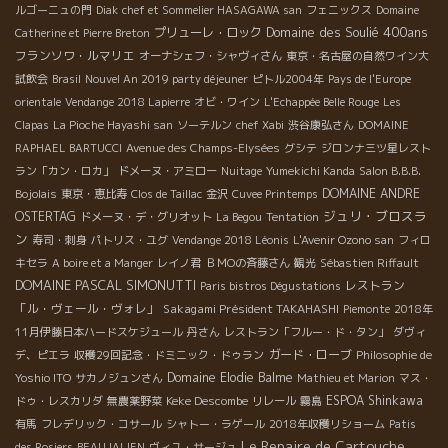
ルゴーニュの門
Diak
chef et Sommelier HASAGAWA san
フェニックス
Domaine
Domaine des Soulié 400ans
プリューレ・ロック
Catherine et Pierre Breton
フランソワ・ルマリエ
オーナシェフ・シャヴィさん
東京・名古屋の自然ワイン大
試飲会
Brasil
Nouvel An 2019 party déjeuner
ピトル2004年
Pays de l'Europe
orientale
Vendange 2018 Lapierre
オビ・ワイン
L'Echappée Belle Rouge
Les
Clapas
La Pioche Hayashi san
ソーテルン
chef Xabi
渋谷康弘さん
DOMAINE
RAPHAEL BARTUCCI
Avenue des Champs-Elysées
グシテ
ジロンナ三ツ星レスト
ラン「カン・ロカ」
ドメーヌ・アミロー
Nuitage
Yumekichi Kanda
Salon B.B.B.
DOMAINE ANDRE
Bojolais
東京・恵比寿
Clos de Taillac
金沢
Cuvee Printemps
ジュリ・ブロスラ
OSTERTAG
ドメーヌ・デ・グリオット
La Begou
Tentation
ン
寿司・刺身
パトリス・ユグ
Vendange 2018 Léonis
L'Avenir Ozono san
フィロ
キセラ
A boire et a Manger
レイノ君
ＢＭОの斉藤さん
観光
Sébastien Riffault
DOMAINE PASCAL SIMONUTTI
レストラン
Paris bistros Dégustations
「ル・ヴェール・ヴォレ」
Sakagami Président TAKAHASHI
Piemonte
2018年
11月伊藤日本ハードスケジュール
丹さん
レストラン「フルー・ド・タン」
ダヴィ
ガード・ローブ
デ、ピエラ
収穫29回記念・ドミニック・ドゥラン
Philosophie de
Domaine Elodie Balme
Yoshio ITO
サカノジュンさん
Mathieu et Marion
マス・
Keke Descombe
ESPOA Shinkawa
ドゥ・レスカリダ
無農薬野菜
リレール
霧島
有馬
フレデリック・コサール
シャトー・ラゲール
2018年収穫リショーム
Patis
Le Repaire de Cartouche
des Rosiers
BEAUJALIEN
ヴィユ・サージュ