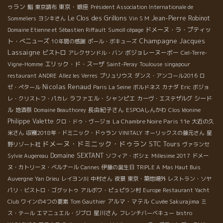
ゥラン
東京・銀座
鮨
東京調布
Président Association Internationale de
Le Clos des Grillons
Jean-Pierre Robinot
Sommeliers
ヨシキさん
Vin S M
ドメーヌ・ラ・プティッ
Domaine Etienne et Sébastien Riffault
Sumoll cépage
Champagne Jacques
ト・べニューズ
10年間の感謝
ポール・ボキューズ
Lassaigne
ビストロ
ボジョレーヌーボー
アレクサンドル・バン
Ciel-Terre-
エリック・ド・スーザ
Vigne-Homme
Saint-Peray
Toulouse
singapour
restaurant ANDRE
Allez les Verres
ブリュリウス
ダンス・アンコール2016
ロ
Nicolas Renaud
ゼ・ぺタール
Paris La Seine
ボルドネス
カナダ
Eric
ボジョ
ラファエル・シャンピエ
シード
レ・クリストフ・パカレ
カーヴ・エステザルグ
ル
長由紀子さん
地酒祭
Domaine Beauthorey
ESPOAしんかわ
Clos léonine
Philippe Valette
La Chambre Noire Paris 11e
クロ・ドゥ・ヴージョ
大近の久
米さん
収穫2018年・ドミニック・ドゥラン
VINITALY
オーリックスの藤元さん
星
ドメーヌ・ドミニック・ドゥラン
STC Tours
野リゾート社
ヴァランセ
Domaine SEXTANT
Sylvie Augereau
ソフィア・ボシェ
Millesime 2017
ドメー
ヌ・カトリーヌ・ベルナール
Cannes
伊藤の誕生日
TRIPLE A
Mas Haut Buis
Auvergne
Yan Drieu
レイヨン川
中村さん
夜景
東京・築地場外
レストラン・ソヤ
パリ・ビストロ・ゴグットゥ
アルボワ・ピュピラン村
Europe
Restaurant Yacht
アルマ・マテル
Club
ワインの4つの要素
Tom Gauthier
Cuvée Sakurajima
ミ
星川さん
ス・テール
エマニュエル・ジブロ
フレンチバーベキュー
bistro