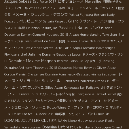
ビオジョレーヌ
Jacques Selosse
Marseilles
Eau Forte 2017
門脇紀子さん
ブノワ
レカール lot 1117
ピノノワールの「和」
ワインスクール
日本ソムリエ協会
ドメーヌ・ジョルジュ・デコンブ
会長
Yukiya Fujiwara
Bernard Nady
ペルピニャン
Grand 8
サン・トーバン
Foucault
Syivain Respaut
猛暑・フラ
Passion et Nature
ンス2018年夏
Eruption Sakurajima
ガヌヴァ
Kevin
Descombe
Damien Coquelet Nouveau 2018
Alsace Humbrebrecht
Take chan
キュ
ーヴェ・シャ
Jean Sébastion Gioan
桜見
Taiwan Buvons Nature 2018
セバスチ
Anjou
ャン・リフォ
Les Grands Verres 2018 Paris
Domaine Haut Brugas
Domaine Gauby
Phylloxera
chef Julianne
Le Layon
ドメーヌ・フランソワ・サン
Domaine Maxime Magnon
ロ
Rebecca
Salon Bio Top
9カーヴ
Riesling
Domaine Anthony Thevenet
2018 Coupe de Monde
Rémy et Olivier
Aloxe
ド
Corton Premier Cru
pensee
Domaine Romaneaux-Destezet
vin rosé et somen
メーヌ・ジェラール・シュレール
ダー
Ruchottes Chamertin Grand Cru
ル・エ・リボ
ダミアン・
ブルグイユ
Gilles Azam
Kanagawa ken Fujisawa shi
コクレー
France Tours
パリ・ノートルダム寺院
Energie de la Terre et le Ciel
高知
ドメー
の石川さん
フランスサッカーワールド優勝2018年
ダンス・アンコール
ヌ・ジェローム・ソリーニ
Biotop Wines
ラ・フォン・ド・ロりヴィエ
マルティ
ーヌ
Emilie
Château Ausone
2018年収穫・クリストフ・パカレ
Invalide
DOMAINE JOLLY FERRIOL
パザパ
NAHA
Lionel Gauby
sculpteur Ryota
Domaine Laforest
La Rumbera
Bourgogne Grand
Yamashita
Komatsu san