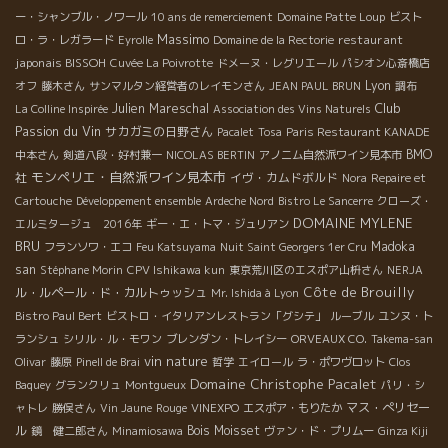
ー・シャンブル・ノワール
10 ans de remerciement
Domaine Patte Loup
ビスト
Massimo
restaurant
ロ・ラ・レガラード
Eyrolle
Domaine de la Rectorie
japonais BISSOH
Cuvée La Poivrotte
ドメーヌ・レグリエール
パシオン心斎橋店
Lyon
オフ
藤木さん
サンマルタン経営者のレイモンさん
JEAN PAUL BRUN
調布
Club
Julien Mareschal
La Colline Inspirée
Association des Vins Naturels
Passion du Vin
サカガミの日野さん
Pacalet
Tosa
Paris Restaurant KANADE
BMO
中本さん
剣道八段・好村兼一
NICOLAS BERTIN
アノニム自然派ワイン見本市
モンペリエ・自然派ワイン見本市
社
イヴ・カムドボルド
Nora
Repaire et
Cartouche
Développement ensemble
Ardeche Nord
Bistro Le Sancerre
クローズ・
DOMAINE MYLENE
エルミタージュ 2016年
ギー・エ・トマ・ジュリアン
BRU
Madoka
フランソワ・エコ
Feu Katsuyama
Nuit Saint Georgers 1er Cru
san
Stéphane Morin
CPV Ishikawa kun
東京荒川区のエスポア山枡さん
NERJA
Côte de Brouilly
ル・ルペール・ド・カルトゥッシュ
Mr. Ishida à Lyon
Bistro Paul Bert
ビストロ・イタリアンレストラン「グシテ」
ルーブル
ユンヌ・ト
ランシュ
シリル・ル・モワン
ブレンダン・トレイシー
ORVEAUX CO.
Takema-san
vin nature
Olivar
藤原
Pinell de Brai
哲学
エイロール
ラ・ポワヴロット
Clos
Domaine Christophe Pacalet
Baquey
グランクリュ
Montgueux
パリ・シ
マス・ぺリセー
ャトレ
勝俣さん
Vin Jaune
Rouge
VINEXPO
エスポア・もりたか
ル
Bois Moisset
鏡 健二郎さん
Minamiosawa
ヴァン・ド・プリムー
Ginza Kiji