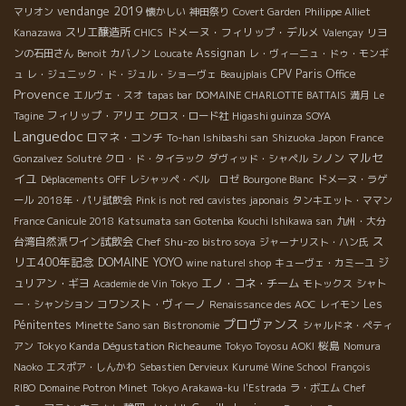
vendange 2019
マリオン
懐かしい
神田祭り
Covert Garden
Philippe Alliet
スリエ醸造所
ドメーヌ・フィリップ・デルメ
Kanazawa
CHICS
Valençay
リヨ
Assignan
ンの石田さん
Benoit
カバノン
Loucate
レ・ヴィーニュ・ドゥ・モンギ
CPV Paris Office
ュ
レ・ジュニック・ド・ジュル・ショーヴェ
Beaujplais
Provence
エルヴェ・スオ
tapas bar
DOMAINE CHARLOTTE BATTAIS
満月
Le
フィリップ・アリエ
Tagine
クロス・ロード社
Higashi guinza SOYA
Languedoc
ロマネ・コンチ
To-han Ishibashi san
Shizuoka Japon
France
マルセ
シノン
Gonzalvez
Solutré
クロ・ド・タイラック
ダヴィッド・シャペル
イユ
Déplacements
OFF
レシャッペ・ベル ロゼ
Bourgone Blanc
ドメーヌ・ラゲ
ール
2018年・パリ試飲会
Pink is not red
cavistes japonais
タンキエット・ママン
France Canicule 2018
Katsumata san Gotenba
Kouchi Ishikawa san
九州・大分
ス
台湾自然派ワイン試飲会
Chef Shu-zo
bistro soya
ジャーナリスト・ハン氏
リエ400年記念
DOMAINE YOYO
ジ
wine naturel shop
キューヴェ・カミーユ
ュリアン・ギヨ
エノ・コネ・チーム
Academie de Vin Tokyo
モトックス
シャト
コワンスト・ヴィーノ
Les
ー・シャンション
Renaissance des AOC
レイモン
プロヴァンス
Pénitentes
Minette Sano san
Bistronomie
シャルドネ・ペティ
Tokyo Kanda Dégustation Richeaume
桜島
アン
Tokyo Toyosu AOKI
Nomura
Naoko
エスポア・しんかわ
Sebastien Dervieux
Kurumé Wine School
François
RIBO
Domaine Potron Minet
Tokyo Arakawa-ku
l'Estrada
ラ・ボエム
Chef