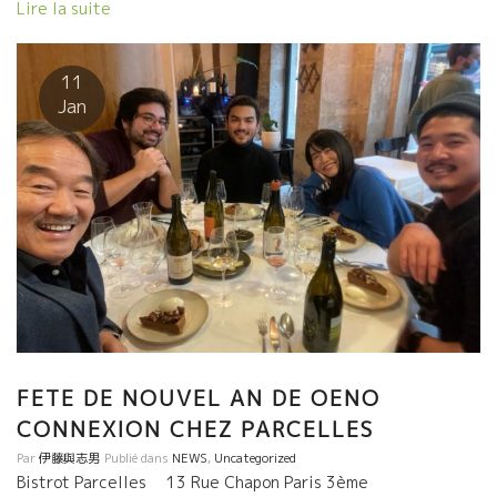
ブーズ」は、ナチュラルワインのたくさんのセレクションとフラ
Lire la suite
ンスで生産された製品を提供している。おいしいワインとおいし
い料理、それはテラスを楽しめる最後の季節に、これ以上ないは
ず！ La vigne sauvage – Chasselas 2019 ２ヘクタールのシャス
11
ラをビオディナミ栽培しているダヴィッド・ハンバートの二年目
Jan
のヴィンテージ。控えめで完璧主義のダヴィッドは高品質なワイ
ンを造っている。今後が非常に楽しみだ。 savoyardsのシャスラ
の2つのテロワールをブレンドし、ミネラル感と深みを併せ持つこ
の品種の特別な味わいが感じられる。醸造はとてもシンプル。何
も手を加えず、2年間タンクで熟成させることで、とてもピュアで
爽やかな仕上がりになっている。 Maxime Magnon – Campagnès
2016 マキシムは20年ほど前にフランスの南部コルビエールに移
り住んだ。フランス中央部マコン出身の彼は、ヴァレット
（Valette）、セロス（Selosse）、ティエリー・アルモン
（Thierry Allemand）らと、ボジョレースタイル（低温マセラシ
オン、亜硫酸塩の使用を最低限に抑える）の影響を受けながら、
独自のワイン造りを確立し、現在では完璧にそのスタイルは定着
FETE DE NOUVEL AN DE OENO
している。ワインは驚くほど正確だ。 このキュヴェはシストに植
CONNEXION CHEZ PARCELLES
えられたカリニャン100%で、味わいはみずみずしい果実味と滑ら
Par
伊藤與志男
Publié dans
NEWS
,
Uncategorized
かなタンニンを持っている。カリニャンの持つ強さと３〜４年の
Bistrot Parcelles 13 Rue Chapon Paris 3ème
樽で一年間熟成させ、味わいの最後に感じるスパイシーさとハー