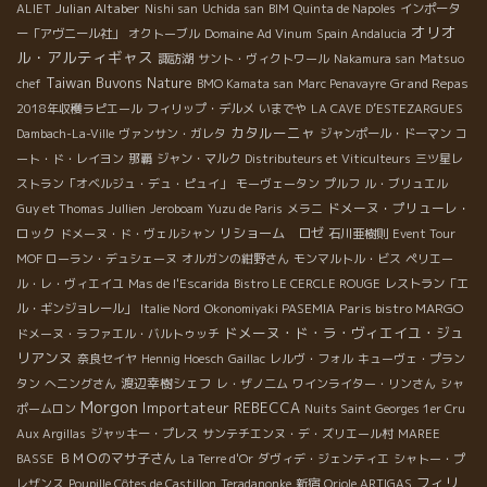
Julian Altaber
ALIET
Nishi san
Uchida san
BIM
Quinta de Napoles
インポータ
オリオ
ー「アヴニール社」
オクトーブル
Domaine Ad Vinum
Spain Andalucia
ル・アルティギャス
諏訪湖
サント・ヴィクトワール
Nakamura san
Matsuo
Taiwan Buvons Nature
Grand Repas
chef
BMO Kamata san
Marc Penavayre
2018年収穫ラピエール
フィリップ・デルメ
いまでや
LA CAVE D’ESTEZARGUES
カタルーニャ
Dambach-La-Ville
ヴァンサン・ガレタ
ジャンポール・ドーマン
コ
ート・ド・レイヨン
那覇
ジャン・マルク
Distributeurs et Viticulteurs
三ツ星レ
ストラン「オベルジュ・デュ・ピュイ」
モーヴェータン
プルフ
ル・ブリュエル
ドメーヌ・プリューレ・
Guy et Thomas Jullien
Jeroboam
Yuzu de Paris
メラニ
ロック
リショーム ロゼ
ドメーヌ・ド・ヴェルシャン
石川亜樹則
Event Tour
MOF ローラン・デュシェーヌ
オルガンの紺野さん
モンマルトル・ビス
ペリエー
ル・レ・ヴィエイユ
Mas de l'Escarida
Bistro LE CERCLE ROUGE
レストラン「エ
Paris bistro MARGO
ル・ギンジョレール」
Italie Nord
Okonomiyaki PASEMIA
ドメーヌ・ド・ラ・ヴィエイユ・ジュ
ドメーヌ・ラファエル・バルトゥッチ
リアンヌ
奈良セイヤ
Hennig Hoesch
Gaillac
レルヴ・フォル
キューヴェ・プラン
渡辺幸樹シェフ
タン
へニングさん
レ・ザノ二ム
ワインライター・リンさん
シャ
Morgon
Importateur REBECCA
ポームロン
Nuits Saint Georges 1er Cru
Aux Argillas
ジャッキー・プレス
サンテチエンヌ・デ・ズリエール村
MAREE
ＢＭＯのマサ子さん
BASSE
La Terre d'Or
ダヴィデ・ジェンティエ
シャトー・プ
フィリ
レザンス
Poupille Côtes de Castillon
Teradanonke
新宿
Oriole ARTIGAS