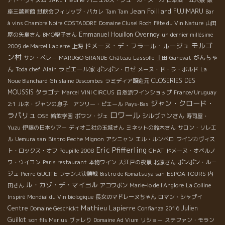
アド・ヴィヌム
SAKE
バニュルス・シュール・メール
日本酒 五人娘
銀
Jean Foillard
FUJIMARU
座三越新館
試飲会フィリップ・パカレ
Tam Tam
Bar
à vins Chambre Noire
COSTADORE
Domaine Clusel Roch
Fête du Vin Nature
山田
Emmanuel Houillon Overnoy
屋の矢島さん
BMO聖子さん
un dernier millésime
モルゴ
ドメーヌ・デ・フラール・ルージュ
2009 de Marcel Lapierre
上海
ン村
がんちゃ
サン・ペレー
MARUGO GRANDE
Château Lassolle
土田
Ganevat
ん
Alain
ラピエール家
Toda chef
ポンポン・ロゼ
メーヌ・ド・ラ・ボルド
La
CLOSERIES DES
Noue Blanchard
Ghislaine Descombes
ラミディア醸造元
MOUSSIS
タラゴナ
Marcel
VINI CIRCUS
自然派ワインショップ
France/Uruguay
ジャン・クロード・
2:1
ルネ・ジャンの息子 アンリー・ピエール
Pays-Bas
ロワール
ラパリュ
シルヴァンさん
OSE
輪飲学園
ポワン・ジェ
寿司屋・
Yuzu
伊藤の日本ツアー
ディオニ社の玉城さん
ミネットの鈴木さん
サロン・リレエ
ル
Uemura san
Bistro Peche Mignon
アシニャン
エル・ルンベロ
ワインカヴィス
Eric Pfifferling
CHAT
ト・ロックス・オフ
Poupille 2008
ドメーヌ・オベルノ
ワ・ウイヨン
Paris restaurant
本物ワイン
大江戸の夜景
北原さん
ポンポン・ルー
ジュ
Pierre
GUCITE
フランス決勝戦
Bistro de Komatsuya san
ESPOA TOURS
内
ル・カゾ・デ・マイヨル
田さん
アコワボン
Marie-lo de l'Anglore
La Colline
Inspiré
Mondial du Vin biologique
長女のマドレーヌちゃん
ロマン・シャプイ
Mathieu Lapierre
Centre
Julien
Domaine Geschickt
Confianza 2016
Guillot
son fils Marius
ヴァレり
Domaine Ad Vium
リショー
ステファン・モラン