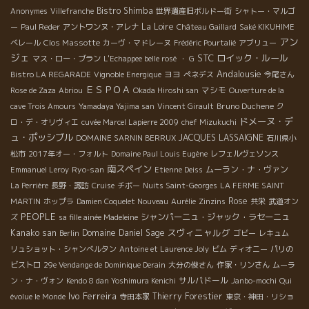
Bistro Shimba
Anonymes
Villefranche
世界遺産旧ボルドー街
シャトー・マルゴ
La Loire
ー
Paul Reder
アントワンヌ・アレナ
Château Gaillard
Saké KIKUHIME
アン
Clos Massotte
ベレール
カーヴ・マドレーヌ
Frédéric Pourtalié
アブリュー
ジェ
STC
ロイック・ルール
マス・ロー・ブラン
L'Echappee belle rosé
・ G
Andalousie
ヨヨ
Bistro LA REGARADE
Vignoble Energique
ぺネデス
今尾さん
ＥＳＰＯＡ
マシモ
Rose de Zaza
Abriou
Okada Hiroshi san
Ouverture de la
Bruno Duchene
cave Trois Amours
Yamadaya Yajima san
Vincent Girault
ク
ドメーヌ・デ
ロ・デ・オリヴィエ
cuvée Marcel Lapierre 2009
chef Mizukuchi
ュ・ポッシブル
JACQUES LASSAIGNE
DOMAINE SARNIN BERRUX
石川県小
松市
2017年オー・フォルト
Domaine Paul Louis Eugène
レフェルヴェソンス
南スペイン
Ryo-san
ムーラン・ナ・ヴァン
Emmanuel Leroy
Etienne Deiss
La Perrière
長野・諏訪
Cruise
チボー
Nuits Saint-Georges
LA FERME SAINT
Rose
MARTIN
ホップラ
Damien Coquelet Nouveau
Aurélie
Zinzins
共栄
武道オン
PEOPLE
シャンパーニュ・ジャック・ラセーニュ
ズ
sa fille ainée Madeleine
スヴィニャルグ
Kanako san
Domaine Daniel Sage
Berlin
ゴビー
レキュム
リュショット・シャンベルタン
Antoine et Laurence Joly
ビム
ディオニー
パリの
ビストロ
29e Vendange de Dominique Derain
大分の俊さん
作家・リンさん
ムーラ
サルバドール
ン・ナ・ヴォン
Kendo 8 dan Yoshimura Kenichi
Janbo-mochi
Qui
Ivo Ferreira
Thierry Forestier
évolue le Monde
寺田本家
東京・神田・リショ