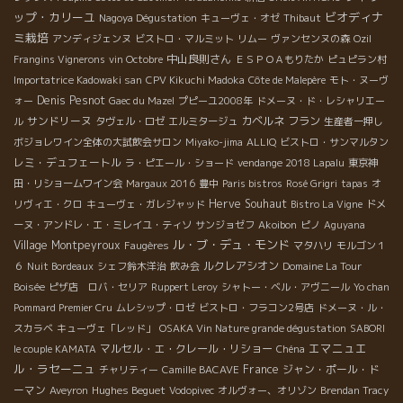
ップ・カリーユ
ビオディナ
Nagoya Dégustation
キューヴェ・オゼ
Thibaut
ミ栽培
アンディジェンヌ
ビストロ・マルミット
リムー
ヴァンセンヌの森
Ozil
中山良則さん
Frangins Vignerons
vin Octobre
ＥＳＰＯＡもりたか
ピュピラン村
Importatrice Kadowaki san
CPV Kikuchi Madoka
Côte de Malepère
モト・ヌーヴ
Denis Pesnot
ォー
Gaec du Mazel
プピーユ2008年
ドメーヌ・ド・レシャリエー
サンドリーヌ
カベルネ フラン
ル
タヴェル・ロゼ
エルミタージュ
生産者一押し
ボジョレワイン全体の大試飲会サロン
Miyako-jima
ALLIQ
ビストロ・サンマルタン
レミ・デュフェートル
ラ・ピエール・ショード
vendange 2018 Lapalu
東京神
田・リショームワイン会
Margaux 2016
豊中
Paris bistros
Rosé Grigri
tapas
オ
Herve Souhaut
リヴィエ・クロ
キューヴェ・ガレジャッド
Bistro La Vigne
ドメ
ーヌ・アンドレ・エ・ミレイユ・ティソ
サンジョゼフ
Akoibon
ピノ
Aguyana
ル・ブ・デュ・モンド
Village Montpeyroux
Faugères
マタハリ
モルゴン１
ルクレアシオン
６
Nuit Bordeaux
シェフ鈴木洋治
飲み会
Domaine La Tour
Boisée
ピザ店 ロバ・セリア
Ruppert Leroy
シャトー・ベル・アヴニール
Yo chan
Pommard Premier Cru
ムレシップ・ロゼ
ビストロ・フラコン2号店
ドメーヌ・ル・
スカラベ
キューヴェ「レッド」
OSAKA Vin Nature grande dégustation
SABORI
エマニュエ
マルセル・エ・クレール・リショー
le couple KAMATA
Chéna
ル・ラセーニュ
France
ジャン・ポール・ド
チャリティー
Camille BACAVE
ーマン
Hughes Beguet
Aveyron
Vodopivec
オルヴォー、オリゾン
Brendan Tracy