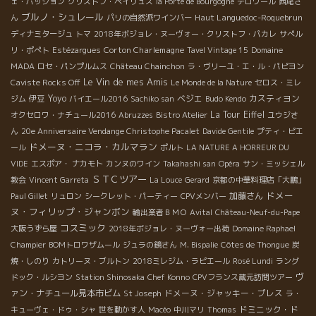
ェ・パッション
クリストフ・ペイリュス
la Porte de Bourgogne
テロワール
西尾さ
ブルノ・シュレール
Haut Languedoc-Roquebrun
ん
パリの自然派ワインバー
ディナミタージュ
トマ
2018年ボジョレ・ヌーヴォー・クリストフ・パカレ
サぺル
Corton Charlemagne
リ・ポぺト
Estézargues
Tavel Vintage 15
Domaine
MADA
ロセ・パンプルムス
Château Chainchon
ラ・ヴリーユ・エ・ル・パピヨン
Le Vin de mes Amis
Caviste Rocks Off
Le Monde de la Nature
セロス・ミレ
Yoyo
ベジエ
カスティヨン
ジム
伊豆
バイエール2016
Sachiko san
Budo Kendo
La Tour Eiffel
オクセロワ・ナチュール2016
Abruzzes
Bistro Atelier
ユウジさ
ん
20e Anniversaire Vendange Christophe Pacalet
Davide Gentile
プティ・ピエ
ドメーヌ・ニコラ・カルマラン
ール
ポルト
LA NATURE A HORREUR DU
VIDE
エスポア・ ナカモト
カンヌのワイン
Takahashi san
Opéra
サン・ミッシェル
ＳＴＣツアー
教会
Vincent Garreta
La Louce
Gerard
京都の中華料理店「大鵬」
ドメー
加藤さん
Paul Gillet
リュロン
シークレット・パーティー
CPVメンバー
ヌ・フィリップ・ジャンボン
輸出業者ＢＭＯ
Avital
Château-Neuf-du-Pape
コスミック
大阪うずら屋
2018年ボジョレ・ヌーヴォー出荷
Domaine Raphael
Champier
BOMトロワザムール
ジュラの鏡さん
M. Bispalie
Côtes de Thongue
炭
焼・しのり
カトリーヌ・ブルトン
2018ミレジム・ラピエール
Rosé Lundi
ラング
ヴ
ドック・ルシヨン
Station Shinosaka
Chef Konno
CPVフランス蔵元訪問ツアー
ァン・ナチュール見本市ビム
ドメーヌ・ジャッキー・プレス
St Joseph
ラ・
ドミニック・ド
キューヴェ・ドゥ・シャ
世を動かす人
Macéo
中川マリ
Thomas