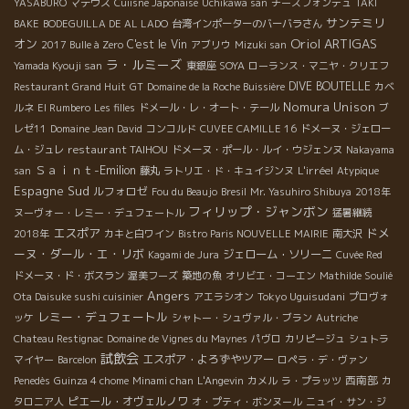
YASABURO
マテウス
Cuiisne Japonaise
Uchikawa san
チーズフォンデュ
TAKI
サンテミリ
BAKE
BODEGUILLA DE AL LADO
台湾インポーターのバーバラさん
Oriol ARTIGAS
オン
C'est le Vin
2017 Bulle à Zero
アブリウ
Mizuki san
ラ・ルミーズ
Yamada Kyouji san
東銀座 SOYA
ローランス・マニヤ・クリエフ
DIVE BOUTELLE
Restaurant Grand Huit
GT
Domaine de la Roche Buissière
カベ
Nomura Unison
ルネ
El Rumbero
Les filles
ドメール・レ・オート・テール
ブ
レゼ11
Domaine Jean David
コンコルド
CUVEE CAMILLE 16
ドメーヌ・ジェロー
restaurant TAIHOU
ム・ジュレ
ドメーヌ・ポール・ルイ・ウジェンヌ
Nakayama
Ｓａｉｎｔ-Emilion
L'irréel
san
藤丸
ラトリエ・ド・キュイジンヌ
Atypique
Espagne Sud
ルフォロゼ
Fou du Beaujo
Bresil
Mr. Yasuhiro Shibuya
2018年
フィリップ・ジャンボン
ヌーヴォー・レミー・デュフェートル
猛暑継続
エスポア
ドメ
2018年
カキと白ワイン
Bistro Paris NOUVELLE MAIRIE
南大沢
ーヌ・ダール・エ・リボ
ジェローム・ソリーニ
Kagami de Jura
Cuvée Red
ドメーヌ・ド・ボスラン
渥美フーズ
築地の魚
オリビエ・コーエン
Mathilde Soulié
Angers
Tokyo Uguisudani
Ota Daisuke sushi cuisinier
アエラシオン
プロヴォ
レミー・デュフェートル
ッケ
シャトー・シュヴァル・ブラン
Autriche
Chateau Restignac
Domaine de Vignes du Maynes
パヴロ
カリピージュ
シュトラ
試飲会
エスポア・よろずやツアー
マイヤー
Barcelon
ロペラ・デ・ヴァン
西南部
Penedès
Guinza 4 chome
Minami chan
L'Angevin
カメル
ラ・プラッツ
カ
ピエール・オヴェルノワ
タロニア人
オ・プティ・ボンヌール
ニュイ・サン・ジ