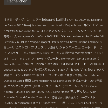
Edouard Laffitte
オザミ・デ・ヴァン ツアー
CYRILL ALONZO
Domaine
ルシヨン
Le Boiron
2018 Beaujolais Nouveaux partis
Alliq Fujimoto san
Les
シルヴェール・トリシャール
Armières
料理人の高太郎さん
ヨッチャン
天・地・
Roussillon
葡萄木・人
kanagawa
Carbo Culte
Jeanne d'Arc et Roi Charles VII
Ecrivain Vin LIN san
Vongole spagetti
Paris bistro Chateaubriand
Cézanne
ソ
ビストロ・ブリュタル
シャンパーニュ
コート・ド・ピ
ミュール
小泉さん
ィ
Bistro Montmartre
マルヤガーデンズの柳田さん
Camel
ガロンヌ河
Ｐａｓｃ
Sakurajima 2016
ａｌ Ｃｏｌｅｔｔｅ
ラ・ミーゾ・ヴェール
Villié-Morgon
DOMAINE PHILIPPE JAMBON
Nomura Unison Suwa
Jus de Raisins
お肉
A
ナルボンヌ
aux Amis des Vins Tours
Chacun sa bulle 2016
BUDO 11
みどり
グループ・エスポア
酒屋
ラ・デジレ
PARIS 2019
東京・文京区
Saint Michel
東京
ラピエール・2018年収
Quinta do Carril
Cave Madeleinne
Domaine Sabre
穫
ジェローム・ジュレ
ロランス・アリアス
リオネル・ゴビー
KM31
Kamm
アルデッシュ
René Mosse
Asutra
Fukuoka
Brulius
SLOW FOOD
Alain
Chapelle
Arnaud Cassini
Tomomi san
赤間さん、藤山さん
シューディスト
山田恭二さん
OSAKA Shinsaibashi bistro
ESPOAたけや
モンペイル村
キューヴ