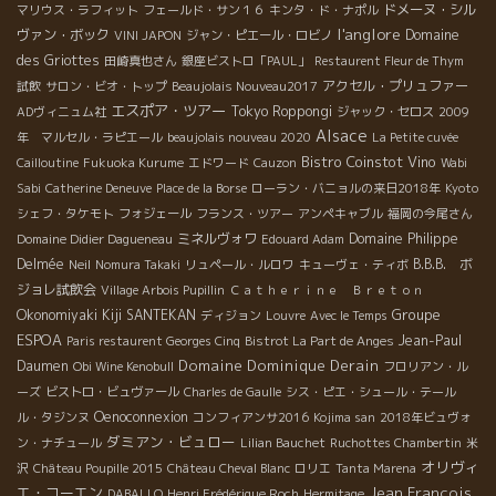
ドメーヌ・シル
マリウス・ラフィット
フェールド・サン１６
キンタ・ド・ナポル
l'anglore
ヴァン・ボック
Domaine
VINI JAPON
ジャン・ピエール・ロビノ
des Griottes
田崎真也さん
銀座ビストロ「PAUL」
Restaurent Fleur de Thym
アクセル・プリュファー
試飲
サロン・ビオ・トップ
Beaujolais Nouveau2017
エスポア・ツアー
Tokyo Roppongi
ADヴィニュム社
ジャック・セロス
2009
Alsace
年 マルセル・ラピエール
beaujolais nouveau 2020
La Petite cuvée
Bistro Coinstot Vino
Cailloutine
Fukuoka Kurume
エドワード
Cauzon
Wabi
Sabi
Catherine Deneuve
Place de la Borse
ローラン・バニョルの来日2018年
Kyoto
シェフ・タケモト
フォジェール
フランス・ツアー
アンペキャブル
福岡の今尾さん
ミネルヴォワ
Domaine Philippe
Domaine Didier Dagueneau
Edouard Adam
Delmée
B.B.B. ボ
Neil
Nomura Takaki
リュペール・ルロワ
キューヴェ・ティボ
ジョレ試飲会
Village Arbois Pupillin
Ｃａｔｈｅｒｉｎｅ Ｂｒｅｔｏｎ
Groupe
Okonomiyaki Kiji SANTEKAN
ディジョン
Louvre
Avec le Temps
ESPOA
Jean-Paul
Paris restaurent Georges Cinq
Bistrot La Part de Anges
Domaine Dominique Derain
Daumen
Obi Wine Kenobull
フロリアン・ル
ーズ
ビストロ・ビュヴァール
Charles de Gaulle
シス・ピエ・シュール・テール
Oenoconnexion
ル・タジンヌ
コンフィアンサ2016
Kojima san
2018年ビュヴォ
ダミアン・ビュロー
ン・ナチュール
Lilian Bauchet
Ruchottes Chambertin
米
オリヴィ
沢
Château Poupille 2015
Château Cheval Blanc
ロリエ
Tanta Marena
エ・コーエン
Jean François
DABALLO
Henri Frédérique Roch
Hermitage