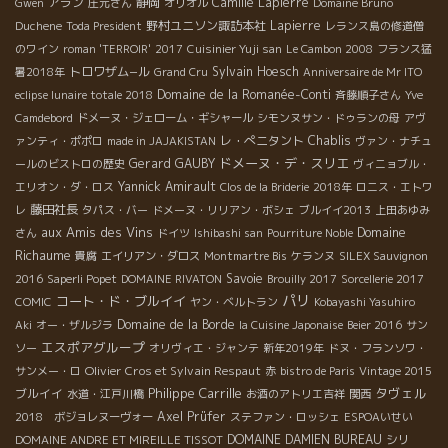
アラン
静岡
Camille Lapierre
Gwen
庄元さん
オリオル
Domaine Bruno
野村ユニソン諏訪本社
Lapierre
Duchene
Toda President
レランス島の修道僧
のワイン
roman 'TERROIR'
2017
Cuisinier Yuji san
Le Cambon 2008
フランス猛
トロワザム−ル
Sylvain Hoesch
暑2018年
Grand Cru
Anniversaire de Mr ITO
Domaine de la Romanée-Conti
eclipse lunaire totale 2018
斉藤順子さん
Yve
Camdebord
ドメーヌ・ジェローム・ギシャール
シモンヌサン・ドゥランの母
アヴ
レ・ぺニタント
Chablis
ァンティ・ポポロ
made in JAJAKISTAN
ヴァン・ナチュ
ドメーヌ・デ・スリエ
Gerard GAUBY
ールのビストロの歴史
ヴィニョブル・
Yannick Amirault
エリオン・ダ・ロス
Clos de la Briderie
2018年
ロニス・エトワ
藤田社長
レ
タパス・バー
ドメーヌ・リリアン・ボシェ
ブルイイ2013
上田あゆみ
aux Amis des Vins
Domaine
さん
ドイツ
Ishibashi san
Pourriture Noble
Richaume
貴腐
エイリアン・ダロス
Montmartre Bis
ケランヌ
SILEX Sauvignon
Savoie
2016
Saperli Popet
DOMAINE RIVATON
Brouilly 2017
Sorcellerie 2017
パリ
コート・ド・ブルイイ
COMIC
ヤン・ベルトラン
Kobayashi Yasuhiro
Domaine de la Borde
Aki
オー・ザルジラ
la Cuisine Japonaise
Beier 2016
サン
エスポアグループ
ソー
オリヴィエ・ジャンテ
新年2019年
ドヌ・フランソワ・
Olivier Cros et Sylvain Respaut
サンメー・ロ
赤
bistro de Paris
Vintage 2015
Philippe Carrille
タヴェル
ブルイイ
水道・江戸川橋
お酒のアトリエ吉祥
関西
Axel Prüfer
2018 ボジョレヌーヴォー
ステファン・ロッシェ
ESPOAいせい
DOMAINE DAMIEN BUREAU
シリ
DOMAINE ANDRE ET MIREILLE TISSOT