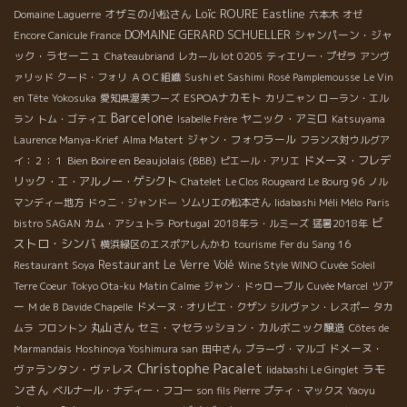
Loïc ROURE
オザミの小松さん
Eastline
Domaine Laguerre
六本木
オゼ
DOMAINE GERARD SCHUELLER
シャンパーン・ジャ
Encore Canicule France
ック・ラセーニュ
Chateaubriand
レカール lot 0205
ティエリー・プゼラ
アンヴ
ァリッド
クード・フォリ
ＡＯＣ組織
Sushi et Sashimi
Rosé Pamplemousse
Le Vin
ESPOAナカモト
en Tête
Yokosuka
愛知県渥美フーズ
カリニャン
ローラン・エル
Barcelone
ヤニック・アミロ
ラン
トム・ゴティエ
Isabelle Frère
Katsuyama
ジャン・フォワラール
Laurence Manya-Krief
Alma Matert
フランス対ウルグア
Bien Boire en Beaujolais (BBB)
ドメーヌ・フレデ
イ：２：１
ピエール・アリエ
リック・エ・アルノー・ゲシクト
Chatelet
Le Clos Rougeard Le Bourg 96
ノル
マンディー地方
ドゥニ・ジャンドー
ソムリエの松本さん
Iidabashi Méli Mélo
Paris
ビ
bistro SAGAN
カム・アシュトラ
Portugal
2018年ラ・ルミーズ
猛暑2018年
ストロ・シンバ
横浜緑区のエスポアしんかわ
tourisme
Fer du Sang 16
Restaurant Le Verre Volé
Restaurant Soya
Wine Style WINO
Cuvée Soleil
ツア
Terre Coeur
Tokyo Ota-ku
Matin Calme
ジャン・ドゥローブル
Cuvée Marcel
ー
M de B
Davide Chapelle
ドメーヌ・オリビエ・クザン
シルヴァン・レスポー
タカ
丸山さん
セミ・マセラッション・カルボニック醸造
ムラ
フロントン
Côtes de
ドメーヌ・
Marmandais
Hoshinoya Yoshimura san
田中さん
ブラーヴ・マルゴ
Christophe Pacalet
ラモ
ヴァランタン・ヴァレス
Iidabashi Le Ginglet
ンさん
ベルナール・ナディー・フコー
son fils Pierre
プティ・マックス
Yaoyu