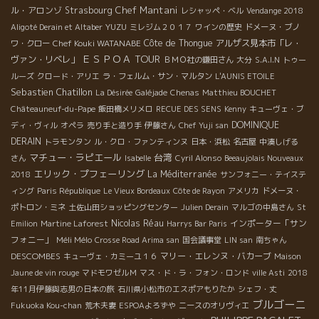
Chef Mantani
ル・アロンゾ
Strasbourg
レシャッペ・ベル
Vendange 2018
YUZU
Aligoté Derain et Altaber
ミレジム２０１７
ワインの歴史
ドメーヌ・ブノ
Chef Kouki WATANABE
Côte de Thongue
アルザス見本市「レ・
ワ・クロー
ＥＳＰＯＡ TOUR
ヴァン・リベレ」
ＢＭＯ社の鎌田さん
大分
S.A.I.N
トゥー
ルーズ
クロード・アリエ
ラ・フェルム・サン・マルタン
L'AUNIS ETOILE
Sebastien Chatillon
La Désirée
Galéjade
Chenas
Matthieu BOUCHET
Châteauneuf-du-Pape
飯田橋メリメロ
RECUE DES SENS
Kenny
キューヴェ・ブ
DOMINIQUE
ディ・ヴィル
オペラ
売り手と造り手
伊藤さん
Chef Yuji san
DERAIN
トラモンタン
ル・クロ・ファンティンヌ
日本・浜松
名古屋
中湊しげる
マチュー・ラピエール
台湾
さん
Isabelle
Cyril Alonso
Beeaujolais Nouveaux
エリック・プフェーリング
La Méditerranée
2018
サンフォニー・テイステ
ィング
Paris République
Le Vieux Bordeaux
Côte de Rayon
アメリカ
ドメーヌ・
ポトロン・ミネ
土佐山田ショッピングセンター
Julien Derain
マルゴの中島さん
St
Nicolas Réau
インポーター「サン
Emilion
Martine Laforest
Harrys Bar Paris
フォニー」
Méli Mélo
Crosse Road Arima san
国会議事堂
LIN san
南ちゃん
DESCOMBES
マリー・エレンヌ・バカーブ
キューヴェ・カミーユ１６
Maison
Jaune de vin rouge
マドモワゼルＭ
マス・ド・ラ・フォン・ロンド
ville Asti
2018
年11月伊藤與志男の日本の旅
石川県小松市のエスポアもりたか
シェフ・丈
ブルゴーニ
Fukuoka Kou-chan
荒木夫妻
ESPOAよろずや
ニースのオリヴィエ