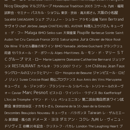
Nicq
Glouglou
マルゴグループ
Mondeuse Tradition 2003
コサール
九州・福岡
大阪の小松屋
試飲会・セミナー
パスカル・ショワム
東京・渋谷・高太郎さん
Yann Bertrand
Société SAKAGAMI
シェナ
ブリュノー・シュラー
アラモン品種
サヴォワ
chef Jérôme Jaegle
CHATEAU BEL AVENIR
料理人ユウジさん
キューヴ
Malaga
BMO Seiko san
Poupille
ェ・デ・フー
大榮産業
Barbecue Soirée
Saint
Jura
Sakurajima
Olivier de Nice
Aubin 1er Cru
Canicule France 2018
Rosé
BMO Yamada
Obi Wine
マルセル最後の年ワイン
Jérôme Guichard
グランクリュ
ＳＴ
ル・モン・ド・マリー
街道
セパラメール・ア・ボワール
Alpes-Maritimes
Ｃグループ
マス・ロー
Domaine Catherine Bernard
Marie Lapierre
ジュリア
RESTAURANT
Château Jean Faux
ンヌ
カベルネ・フラン2007
ワイン ＳＭ
ラングロールのエリックとマリー・ロー
Hospice de Beaune
ジャンピエール・ロビ
ノ
ジュリ
Suwa
Crosse Road
南仏プロヴァンス
Aux Amis des Vins Maruyama
キューヴェ ル・ジャンボン・ブランシャール
シルベール・トリシャールのヌーヴ
Marc Pesnot
ォー
Caviar
ビストロ・ワインバー・ウグイス
Bio
Kaefferkopf
第二回台湾自然派ワイン試
L'Arc de Triomphe
イヤン・ド・リュ
ペシェミニヨン
飲会
東京世田谷区・ナカモトさん
Domaine de la St-Jean de la Gineste
Taiwan
Descombes Beaujolais Nouveau
キューヴェ・バラガンヌ
レ・ザルミエー
ドメーヌ・ヨヨ
ダミアン・コクレ
九州
レ・ヴィニュ・
ル
居酒屋・風ら坊
ドリヴィエ
収穫20年記念・クリストフ・パカレ
London The Laughing Heart
ブ