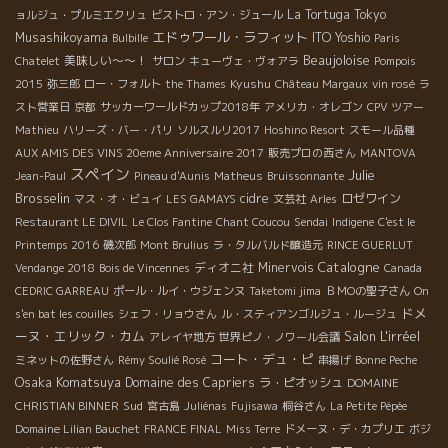
La Tortuga
Tokyo
ョルジュ・プルミエクリュ
ビストロ・アン・ジュール
エドゥワール・ラフィット
Musashikoyama
ITO Yoshio
Bulbille
Paris
Beaujoloise
美味しい～～！
Chatelet
サロン
キューヴェ・ヴォアラ
Pompois
Kyushu
2015
弥三郎
ロー・フォルト
the Thames
Château Margaux
vin rosé
ラ
スト営業日
京都
サッカーワールドカップ2018年
アメリカ・オレゴン
CPV ツアー
Mathieu
ハリーズ・バー・パリ
ソルスルリ2017
Hoshino Resort
スモール品種
AUX AMIS DES VINS 20eme Anniversaire 2017
販売プロの西さん
MANTOVA
スペイン
Julie
Jean-Paul
Pineau d'Aunis
Matheus
Bruissonnante
Brosselin
cidre
ロゼワイン
マス・オ・ビュイ
LES GAMAYS
文芸社
Arles
Restaurant LE DIVIL
Le Clos Fantine
Chant Coucou
Sendai
Indigene
C'est le
Printemps 2016
磯次郎
Mont Brulius
ラ・タルバルド醸造元
RINCE GUERLUT
Catalogne
ディオニ社
Minervois
Vendange 2018
Bois de Vincennes
Canada
CEDRIC GARREAU
ポール・ルイ・ウジェンヌ
Taketomi jima
ＢＭОの聖子さん
On
ドメ
s'en bat les couilles
シェフ・リョウさん
ル・スティアンゴルジュ・ルージュ
ーヌ・エリック・カム
Salon L'irréel
アレイヤ地方
世界ピノ・ノワール会議
コート・デュ・ピ
ミネットの佐野さん
Rémy Soulié Rosé
串揚げ
Bonne Peche
Osaka Komatsuya
Domaine des Capriers
ラ・ピオッシュ
DOMAINE
Sud
CHRISTIAN BINNER
宮古島
Juliénas
Fujisawa
桐谷さん
La Petite Pépée
Domaine Lilian Bauchet
FRANCE FINAL
Miss Terre
ドメーヌ・デ・カプリエ
ボジ