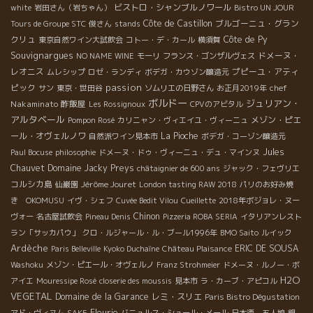
ビストロ・シャンブルノワール
white
岩田さん（岩ちゃん）
Bistro UN JOUR
Côte de Castillon
ブルゴーニュ・グラン
Tours de Groupe STC
俊さん
stands
クリュ
Côte de Py
東京自然ワイン大試飲会
コトー・デ・カール
横須賀
Souvignargues
ドメーヌ・
NO NAME WINE
モーリ
フランス・ゴンザルヴェス
レオニス
プピーユ・アティ
ムレシップ
ロゼ・ランディ
ボデガ・カウゾン醸造元
passion
ピック
chef
サン
東京・世田谷
ソムリエの日野さん
お正月2019年
ボルドー
ジュリアン・
Nakaminato
酢飯屋
Les Rossignoux
CPVのアビタル
アルタベール
メゾン・ピエ
Pompon Rosé
カリニャン・ヴィエイユ・ヴィーニュ
ール・オヴェルノワ
La Pioche
自然派ワイン見本市
ボデガ・コーゾン醸造元
Jules
Paul Bocuse
philosophie
ドメーヌ・ドゥ・ヴィーニュ・デュ・マインヌ
Chauvet
Domaine Jacky Preys
châtaignier de 600 ans
ジャック・フェヴリエ
コルシカ島
Jérôme Jouret
仙巌園
London tasting RAW 2018
パリのお好み焼
き OKOMUSU
イヴ・シェフ
Cuvée Bedit Vilou
Cueillette
2018年ボジョレ・ヌー
Chinon
ヴォー
名古屋試飲会
Pineau Denis
Pizzeria ROBA SERIA
イタリアンレスト
ラン「サッカパウ」
クロ・ルジャール・ル・ブール1996年
BMO Saito
ルイック
Ardèche
ERIC DE SOUSA
Paris Belleville
Kyoko Duchaîne
Château Plaisance
Washoku
メゾン・ピエール・オヴェルノ
Franz Strohmeier
ドメーヌ・ルノー・ボ
H2O
アイエ
Mouressipe Rosé
closerie des moussis
見本市
ラ・カーブ・アピコル
VEGETAL
Domaine de la Garance
レミ・スリエ
Paris Bistro Dégustation
Fleurie