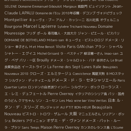
Jean-
SELENE
Domaine Emmanuel Giboulot
Margaux
凱旋門
ビュイソナント
Claude LAPALU
Domaine de l'Ecu
2018年収穫・デコンブ
ヴォドピヴェック
Montpellier
キューヴェ・ブー
アルノ・カッシーニ
石川社長
オヴェルニュ
Marcel Lapierre
Bourgone
Domaine
Sylvère Trichard Nouveau
Mouressipe
フリダ
ポール
寿司職人・大田大介
ジャン・ピエール・ビスパリ
DOMAINE DE BOTHELAND
Mitani-san
キューヴェ・ビストロロジ
ドメーヌ・リ
Visite Paris
GAN chan
アラン・シャペル
ショー
幸子さん
M et Mme Benoit
シャトー・エグイユ
ユ
Michel Grisard
ラ・ベスティア
柳沼憲一さん
Imao-san
グ・べゲ
Brouilly
パリ・一区
ドメーヌ・シャルロット・バテ
谷井さん
Le Bruel
イーストライン
La Ferme des Sept Lunes
Italie
良質食品店
Beaujolais
クローズ・エルミタージュ
Nouveaux 2018
Coexistence
萬屋天狗
ＢＭОスタッ
ドメーヌ・ド・ラ・セネシャリエール
フ
シルヴァン・ディティエール
Paris
ローランス・
Quartier Latin
ロンドンの自然派ワインバー
シルヴァン・ボック
エ・レミ・デュフェートル
Pierre Overnoy
イタリアのシシリア島
パリ・国虎
日本
ル・
のうどん
クマちゃん
リン・ユーセン
Les Maù
wine bar Vino Veritas
Beaujolais
タン・デ・スリーズ
ガレジャッド
AU P'TIT BON-HEUR
Nouveau
大阪
ビストロ・トロワ・ザムール
マニュエルさん
リリアン・ボッ
オザミ・デ・ヴァン
Beziers
ドメーヌ・パット・ルー
シュ
アヴィニョン
Maison Pierre Overnoy
ラ・プラツ
Sans Temps
カンヌのレランス島
L'Ecume