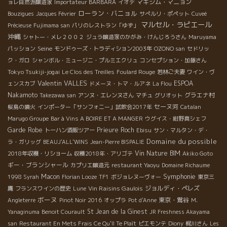
マキシム・マニョン
ョレ自然派醸造家
Importateur BARBARA
イオデ
ローラン・バニョル
Bouzigues
Jacques Février
サぺルリ・ポペット
Cuveé
マルセル・ラピエール
Précieuse
Fujimama san
パリのレストラン「ゆず」
沖縄
シャトー・メレ２００２
ジュラ醸造家のかがみ・けんじろうさん
Maruyama
Seine
パッション
モンドゥーズ・トラディション2003年
OZONO san
セドリッ
ク・ガロ
シャンボル・ミュージニ・プルミエクリュ
コンセプション・加藤さん
Tokyo Tsukiji-jogai
Le Clos des Treilles
Foulard Rouge
若林ご夫妻
ワイン・ヴ
Valentin VALLES
ESPOA
ェンスカブ
ドメーヌ・トマ・ルアネ
La Flou
Nakamoto
グラエナ村
Takezawa san
アンヌ・エレンヌさん
マチュ
グリオット
セーヌ河
桜島の噴火
インポーター「サンフォニー」試飲会2017年
Catalan
Marugo Groupe
Bar à Vins A BOIRE ET A MANGER
ウグイス・紺野真シェフ
Garde Robe
Prieure Roch
トーハン酒販ツアー
Ebisu
サン・マルタン・デ・
Domaine du possible
ラ・ガリッグ
BEAUJ'ALL'WINS
Jean-Pierre BISPALIE
Vin Nature BIM
2018年収穫・リショーム
収穫2018年・アリゴテ
Akiko Goto
ギー・ブランシャール
カプリエ醸造元
restaurant Yaoyu
Domaine Richaume
Symphonie
Macon
1998 Syrah
Florian Looze
TF1
ボジョレヌーヴォー
東京三
Vin Raisins Gaulois
ジョルディ・ペレズ
鷹
フランスワインの歴史
Lune
ボーヌ
東京・鴬谷
Angleterre
Pinot Noir 2016
オップラ
Pot d'Anne
M.
St Jean de la Ginest
Yanaginuma
Benoit Courault
JR Freshness Akayama
san
Restaurant En Mets Frais Ce Qu'Il Te Plaît
ピエモンテ
Diony
梶川さん
Les