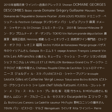
DOMAINE GEORGES
2018年皆既月食
ワインバー店長のアレックス
Shonan
DESCOMBES
Domaine Grégory Guillaume
Bazas viande
Mauvais Temps
Domaine de l’Aiguelière
Domaine Picatier
JEAN LOUIS POUDOU
ドミニック・べ
Festivin
麻美
リュアール
Callipyge
タンタシオン
パリ・レピュブリック
ドメー
ヌ・シャモナール
St Chinian
エルミｒタージュ 2001年
Selosse Millesime
タ
ン・タン
プロムナード・デ・ザングレ
TOKYO Vin Nature grande dégustation
農
業家・福岡正信氏
Henning
感動
レミーとオリヴィエ
自然派ワイン専門店・ロック
福岡
ス・オフ
クロ・レオニヌ
bistro YUIGA de Kanazawa
Margo groupe
バザス
牛のウイリアムさん
Galapia
カーエム３１
cepage Aramon
François Lemarié
Vin
Les Affranchis
RITA
小島さん
キューヴェ・ウッシュ・クーザン
リヨンの石田
シェフ
カニグ山
LA VRILLE ET LE PAPILLON
Bordeaux Grand Cru
ゲーシクト
ニ
クタロピ
大阪の今尾さん
Château Poupille Côtes de Castillon
シュトロマイヤー
ニース
ジョルディ
ル・スラ
パリのビストロ・シャトーブリアン
le couple
Gilles et Catherine Vergé
SAKATA
Limoux
Tokyo wine Bistro BUNON
ビスト
Lyon chef Ishida Katsumi
ロ・グランユイットゥ
シャ
パスカル・コレット
オ
台北
ン・メ・フェ・ス・キル・トゥ・プレ
桜・花見
竹ちゃん
ＢＭОの山田さん
松
Escarpolette
エリック・カ
岡さん
ムロン・ド・ブルゴーニュ
ル・セクスタン
ム
Bistro Les Canons
La Cadette
saumur
Mr.Fujiki
野村ユニソンの藤木さん
76VIN
パリ・ビストロ・マルゴ
Waingakuen
うぐいす
Rita
ワインバー
Pierre