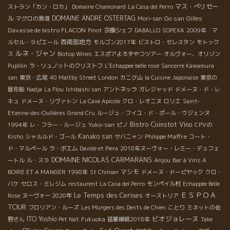
マス・ぺリセー
ストラン「カン・ロカ」
Domaine Chamonard
La Casa del Perro
ル
DOMAINE ANDRE OSTERTAG
Go san
Gilles
マグロの漁港
Mori-san
Davasse de bistro FLACON
Pinot
宗像シェフ
DABALLO
SOPEXA
2009年 マ
西南部地方
ルセル・ラピエール
モルゴン2017年
ビストロ・セレスタン
モトック
ルネ・ジャン
ス
Biotop Wines
エスポアよろずやつツアー
オルヴォー、オリゾン
Pupillin
ラ・リュノットのクリストフ
L'Echappee belle rosé
Sancerre Kawamura
san
東京・広尾
40 Maltby Street London
カニグ山
la Cuisine Japonaise
東京の
屋形船
Nadja
La Flou
Ishibashi san
アントネッラ
ガレジャッド
ドメーヌ・ド・レ
キュ
ドメーヌ・リヴァトン
La Cave Apicole
クロ・レオニヌ
ロリエ
Saint-
Etienne-des-Oullières
Grand Cru
ルージュ・フイユ・ド・ポール・ウジェンヌ
Bistro Coinstot Vino
1994年
レ・フラー・ルージュ
Yuko-san
ピノ
CPVの
Kanako san
Philippe Maffre
Kisho
シャルルド・ゴール
サバニャン
コート・
ド・マルペール
ラ・ボエム
Davide et Piera
2018年ヌーヴォー・レミー・デュフェ
DOMAINE NICOLAS CARMARANS
Anjou
ートル
ル・スラ
Bar à Vins A
マシモ
BOIRE ET A MANGER
1998年
St Chinian
ドメーヌ・ドーピヤック
クロ・
バケ
セロス・ミレジム
restaurent La Casa del Perro
モンペイル村
Echappée Belle
ＥＳＰＯＡ
Le Temps des Cerises
Rose
ヌーヴォー 2020年
オーストリア
TOUR
フロリアン・ルーズ
Les Murgers des Dents de Chien
ことり
ミネットの佐
ビオジョレーヌ
ITO Yoshio
野さん
Pet Nat
Fukuoka
猛暑継続2018年
Take