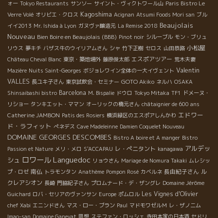
ォー
Tokyo Restaurants
サンソー
サイント・ヴィクトワール山
Paris Bistro Le
Kagoshima
Verre Volé
オリビエ・クロス
Acignan
Atsumi Foods Mori san
ブル
Beaujolais
イイ2013
Mr. Ishida à Lyon
ガヌヴァ醸造元
La Remise 2018
Nouveau
Bien Boire en Beaujolais (BBB)
Pinot noir
シルーブル
モン・ブリュ
小松屋
リウス
夢キチ
バザス牛のウイリアムさん
シャ
竹下正樹
セロス
山田恭路
エスポアツアー
Château Cheval Blanc
東京・築地場外
藤原俊太郎
荒木夫妻
Valentin
Mazière
Nuits Saint-Georges
ボジョレワイン全体の一大イヴェント
VALLES
GOTO Akiko
長ユキ子さん
東京試飲会・セミナー
ネルハ
OSAKA
Barcelona
Shinsaibashi bistro
M. Bispalie
ドウロ
Tokyo Mitaka
TF1
ドメーヌ・
リショー
タンキエット・ママン
オーリックの橋元さん
châtaignier de 600 ans
エドワー
Catherine JAMBON
Patis des Rosiers
横浜緑区のエスポアしんかわ
ド・ラフィット
ぺネデス
Cave Madeleinne
Damien Coquelet Nouveau
DOMAINE GEORGES DESCOMBES
Bistro A boire et A manger
Bistro
アルデッ
レ・ぺニタント
Passion et Nature
メリ・メロ
S'ACCAPAU
kanagawa
ロワール
Languedoc
シュ
リョウさん
Mariage de Nomura Takaki
ムレシッ
南仏
長由紀子さん
ル
プ・ロゼ
トラモンタン
Anathème
Pompon Rosé
カベルネ
クレアシオン
長崎
門脇紀子さん
プロムナード・デ・ザングレ
Domaine Jérôme
Les Vignes d'Olivier
Guichard
ロバ・セリアのヴァンサン
Europe
ポムロル
chef Xabi
エニンドさん
マス・ロー・ブラン
Paul
マドモワゼルＭ
レ・ザノ二ム
Imao-san
Domaine Ganevat
思想
ステファン・ロッシェ
寺田本家の日本酒
セドリ