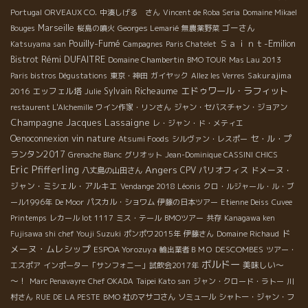
Portugal
ORVEAUX CO.
中湊しげる さん
Vincent de Roba Seria
Domaine Mikael
Marseille
ゴーさん
Bouges
桜島の噴火
Georges Lemarié
無農薬野菜
Pouilly-Fumé
Ｓａｉｎｔ-Emilion
Katsuyama san
Campagnes
Paris Chatelet
Rémi DUFAITRE
Bistrot
Domaine Chambertin
BMO TOUR
Mas Lau 2013
Sakurajima
Paris bistros Dégustations
東京・神田
ガイヤック
Allez les Verres
エドゥワール・ラフィット
2016
エッフェル塔
Sylvain Richeaume
Julie
restaurent L'Alchemille
ワイン作家・リンさん
ジャン・セバスチャン・ジョアン
Champagne Jacques Lassaigne
レ・ジャン・ド・メティエ
vin nature
Oenoconnexion
セ・ル・プ
Atsumi Foods
シルヴァン・レスポー
ランタン2017
Grenache Blanc
グリオット
Jean-Dominique CASSINI
CHICS
Eric Pfifferling
Angers
CPV パリオフィス
ドメーヌ・
八丈島の山田さん
ジャン・ミシェル・アルキエ
Vendange 2018 Léonis
クロ・ルジャール・ル・ブ
ール1996年
De Moor
パスカル・ショワム
伊藤の日本ツアー
Etienne Deiss
Cuvee
Printemps
レカール lot 1117
ミス・テール
BMOツアー
共存
Kanagawa ken
ド
Fujisawa shi
chef Youji Suzuki
ポンポワ2015年
伊藤さん
Domaine Richaud
メーヌ・ムレシップ
ESPOA Yorozuya
DESCOMBES
輸出業者ＢＭＯ
ツアー・
ボルドー
美味しい～
エスポア
インポーター「サンフォニー」試飲会2017年
～！
Marc Penavayre
Chef OKADA
Taipei Kato san
ジャン・クロード・ラトー
川
村さん
RUE DE LA PESTE
BMO 社のマサコさん
ソミュール
シャトー・ジャン・フ