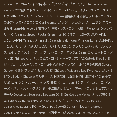
ワイン見本市「アンディジェンヌ」
ャトー・マルゴー
Promenade des
Anglais
三ツ星レストラン「オベルジュ・デュ・ピュイ」
パリ・ビストロ・ロバセ
VIN
リア
メティス17
La Begou
サン・ペレー
豊通食料株式会社
メリル・エ・ジェ
ジャン・フランソワ・ニック
ラルディンヌ・クロワジエ
Cyril Alonso
スモー
岩ちゃん
ル品種
Jean-Marie Vergé
京都・レストラン「大鵬」
Piemonte
シャリバ
DOMAINE
Alain
リ
・ G
sculpteur Ryota Yamashita
2018年ラ・ルミーズ
ERIC KAMM
Yannick Amirault
Salon des Vins de Loire
DOMAINE
Galéjade
FREDERIC ET ARNAUD GESCHICKT
カリニャン
アメルシュヴィル畑
ヴァカン
Seine
ビストロ・ア
ス
Isojiro
ワインバー・ア・ボワール・エ・ア・マンジェ
美人
トリエ
Philippe Aliet
パリのビストロ・シャトーブリアン
AC Cote de Brouilly
ミー
OSAKA
ゾ・ヴェール
フィロキセラ
久留米ワインスクール
10年間の感謝
Covert
Garden
桜満開
ブレゼ11
セナさん
鮨
Château Plaisance
Les Pyrenees
L'AUNIS
Marcel Lapierre
銀座オ
ETOILE
Alain Chapelle
マルティーヌ
LESTIGNAC
ロイック・ルール
マラガ
ザミ
ドメ
BMO Kiritani san
キンタ・ド・カリーユ
ーヌ・バティスト・クザン
鏡 健二郎さん
ジェイ・アール・フレッシュネス・リ
テール
Descombes Beaujolais Nouveau 2018
Qui évolue le Monde
ヴィルフランシ
Séléné Domaine Sylvère Trichard
ュ
シルベール・トリシャール
Fête du 14
Rémy Soulié
Sylvain Hoesch
Juillet chez Lapierre
パリの夜
Château
Lagairre
ラ・クロワ・デ・ラモー
ボルドー・グランクリュ
Rennes
リュ・ド・ラ・