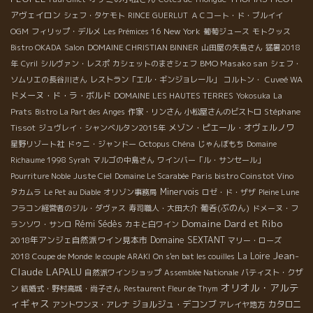
アヴェイロン
シェフ・タケモト
RINCE GUERLUT
ＡＣコート・ド・ブルイイ
New York
OGM
フィリップ・デルメ
Les Prémices 16
葡萄ジュース
モトクッス
Bistro OKADA
Salon
DOMAINE CHRISTIAN BINNER
山田屋の矢島さん
猛暑2018
BMO Masako san
年
Cyril
シルヴァン・レスポ
カシェットのまさシェフ
シェフ・
ソムリエの長谷川さん
レストラン「エル・ギンジョレール」
コルトン・
Cuveé WA
ドメーヌ・ド・ラ・ボルド
DOMAINE LES HAUTES TERRES
Yokosuka
La
Stéphane
Prats
Bistro La Part des Anges
作家・リンさん
小松屋さんのビストロ
Tissot
メゾン・ピエール・オヴェルノワ
ジュヴレイ・シャンベルタン2015年
星野リゾート社
ドゥニ・ジャンドー
Octopus
Chéna
じゃんぼもち
Domaine
Richaume 1998 Syrah
マルゴの中島さん
ワインバー「ル・サンセール」
Paris bistro Coinstot Vino
Pourriture Noble
Juste Ciel
Domaine Le Scarabée
Minervois
タカムラ
Le Pet au Diable
オリゾン事務局
ロゼ・ド・ザザ
Pleine Lune
葡呑(ぶのん)
フラコン経営者のジル・ダヴァス
寿司職人・大田大介
ドメーヌ・フ
Domaine Dard et Ribo
Rémi Sédès
ランソワ・サンロ
カキと白ワイン
2018年アンジェ自然派ワイン見本市
Domaine SEXTANT
マリー・ローズ
Jean-
La Loire
2018 Coupe de Monde
le couple ARAKI
On s'en bat les couilles
Claude LAPALU
自然派ワインショップ
Assemblée Nationale
バティスト・クザ
オリオル・アルテ
ン
結婚式・野村高城・尚子さん
Restaurent Fleur de Thym
ィギャス
ジョルジュ・デコンブ
カタロニ
アントワンヌ・アレナ
アレイヤ地方