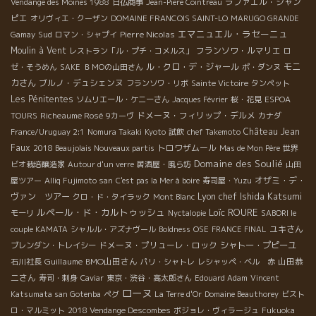
ラファエル・シャン
Vendange des Moines 1988
日仏商事
Jean-Piere Cointreau
ピエ
オリヴィエ・クーザン
DOMAINE FRANCOIS SAINT-LO
MARUGO GRANDE
エマニュエル・ラセーニュ
Sud
Pierre Nicolas
Gamay
ロマン・シャプイ
Moulin à Vent
フランソワ・ルマリエ
レストラン「ル・プチ・コメルス」
ロ
ル・クロ・デ・ジャール
モニ
ゼ・そうめん
SAKE
ＢＭОの山田さん
ポ・ダンヌ
カさん
ブルノ・デュシェンヌ
フランソワ・リボ
Sainte Victoire
タンペット
Les Pénitentes
ソムリエール・ケニーさん
Jacques Février
桜・花見
ESPOA
Richeaume Rosé
ドメーヌ・フィリップ・デルメ
TOURS
9カーヴ
カナダ
Château Jean
France/Uruguay 2:1
Nomura Takaki
Kyoto
試飲
chef Takemoto
Faux
トロワザムール
2018 Beaujolais Nouveaux partis
Mas de Mon Père
世界
Domaine des Soulié
ビオ栽培醸造家
Autour d'un verre
居酒屋・風ら坊
山田
オザミ・デ・
屋ツアー
Alliq Fujimoto san
C'est pas la Mer à boire
寿司屋・Yuzu
Lyon chef Ishida Katsumi
ヴァン ツアー
クロ・ド・タイラック
Mont Blanc
ルペール・ド・カルトゥッシュ
Loïc ROURE
モーリ
Nyctalopie
SABORI le
ユキさん
couple KAMATA
シャルル・アズナヴール
Boldness
OSE
FRANCE FINAL
ドメーヌ・プリューレ・ロック
シャトー・プピーユ
ブレンダン・トレイシー
Guillaume
BMO山田さん
山田恭
石川社長
パリ・シャトレ
レシャッペ・ベル 赤
二さん
寿司・刺身
Caviar
東京・渋谷・高太郎さん
Edouard Adam
Vincent
ローヌ
Katsumata san Gotenba
ペグ
La Terre d'Or
Domaine Beauthorey
ビスト
ロ・マルミット
2018 Vendange Descombes
ボジョレ・ヴィラージュ
Fukuoka