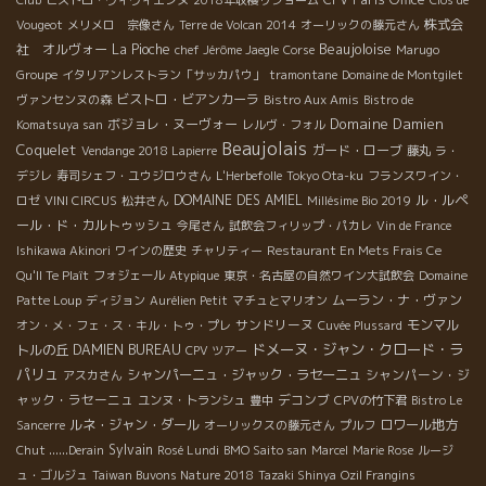
Club
ビストロ・ヴィヴィエンヌ
2018年収穫リショーム
Clos de
株式会
Vougeot
メリメロ 宗像さん
Terre de Volcan 2014
オーリックの藤元さん
Beaujoloise
社 オルヴォー
La Pioche
chef Jérôme Jaegle
Corse
Marugo
Groupe
イタリアンレストラン「サッカパウ」
tramontane
Domaine de Montgilet
ビストロ・ビアンカーラ
ヴァンセンヌの森
Bistro Aux Amis
Bistro de
Domaine Damien
ボジョレ・ヌーヴォー
Komatsuya san
レルヴ・フォル
Beaujolais
Coquelet
ガード・ローブ
Vendange 2018 Lapierre
藤丸
ラ・
デジレ
寿司シェフ・ユウジロウさん
L'Herbefolle
Tokyo Ota-ku
フランスワイン・
DOMAINE DES AMIEL
ル・ルペ
ロゼ
VINI CIRCUS
松井さん
Millésime Bio 2019
ール・ド・カルトゥッシュ
今尾さん
試飲会フィリップ・パカレ
Vin de France
Ishikawa Akinori
ワインの歴史
チャリティー
Restaurant En Mets Frais Ce
Qu'Il Te Plaît
フォジェール
Atypique
東京・名古屋の自然ワイン大試飲会
Domaine
ムーラン・ナ・ヴァン
Patte Loup
ディジョン
Aurélien Petit
マチュとマリオン
サンドリーヌ
モンマル
オン・メ・フェ・ス・キル・トゥ・プレ
Cuvée Plussard
ドメーヌ・ジャン・クロード・ラ
トルの丘
DAMIEN BUREAU
CPV ツアー
パリュ
シャンパーニュ・ジャック・ラセーニュ
シャンパーン・ジ
アスカさん
ャック・ラセーニュ
デコンブ
ユンヌ・トランシュ
豊中
CPVの竹下君
Bistro Le
ルネ・ジャン・ダール
ロワール地方
Sancerre
オーリックスの藤元さん
プルフ
Sylvain
Chut ......Derain
Rosé Lundi
BMO Saito san
Marcel
Marie Rose
ルージ
ュ・ゴルジュ
Taiwan Buvons Nature 2018
Tazaki Shinya
Ozil Frangins