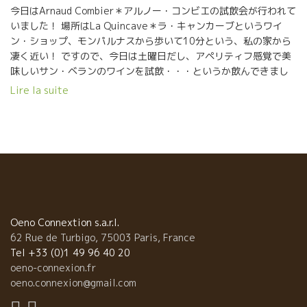
年からは、この新たな場所でワイン造りを！ 写真は無いのです
今日はArnaud Combier＊アルノー・コンビエの試飲会が行われて
が、その代わり、熟成しているカーブをご覧下さい。 ここも、去
いました！ 場所はLa Quincave＊ラ・キャンカーブというワイ
年綺麗に創り上げ、今では2010年の白ワインが眠っていま
ン・ショップ、モンパルナスから歩いて10分という、私の家から
す・・・ まだ発酵中のワイン・・・ アルノーは、そんな自分の
凄く近い！ ですので、今日は土曜日だし、アペリティフ感覚で美
『赤ちゃん』をなるべく邪魔しないように、そっと、ゆっくり
味しいサン・ベランのワインを試飲・・・というか飲んできまし
と、しかも短時間しかこの不思議な場所には居ないそうです。 し
た～！ 着いたときには、おばあちゃんが『このワイン美味しい
Lire la suite
かし湿気が凄い！ 壁には雫が沢山！ どう説明していいか分かりま
よ！』とテラスで寛いでいました・・・！ アルノーはブルゴーニ
せんが、何か異常なパワーを感じます。 もちろん、ワンちゃんも
ュ地方にあるプイイ・フィッセの南、St Véran＊サン・ヴェラン
出入り禁止！ そんなアルノーのワインは、アロマがとても華や
で栽培している醸造家。彼の祖祖父から始まったこの家庭ワイナ
か。口当たりもまろやかで飲みやすく、後味が永遠と続く、濃厚
リーは、アルノーの父の世代で一時的終了・・・それも、アルノ
でエレガントなワインです！ Les Mandeliers＊レ・マンドゥリエ
ーの父がワインの世界に入らなかったため、他人に畑を貸してし
2009 1.5Haに植えてある、若いブドウ木から収穫されたブドウ
まったから・・・！ アルノーに物心が付いたときには、ブドウ畑
は、フレッシュ感と甘みがタップリ！ 一言で言うと、『ピュ
はもう他人のもの・・・仕方なく、彼はヴァレットなど、他の生
ア』！！ 柑橘類とミネラル感のバランスがとても良く、スイスイ
産者の下でワイン造りに関する作業をマスター。そして1999年に
飲めてしまいます！ 白ワインが苦手な人には是非お勧め！ 軽くて
嬉しいニュースが！祖祖父が購入して栽培していた畑が再び戻っ
Oeno Connextion s.a.r.l.
エレガントなワインです！ La Barnaudière＊ラ・バルノディエー
てきたのです！アルノーはまだ25歳。しかしワインに対する思い
62 Rue de Turbigo, 75003 Paris, France
ル2007 先ほどのワインに比べ、よりまろやか感が味わえます。
は人一番強かった彼は、ドメーヌを引き取り、全てをビオ栽培に
Tel +33 (0)1 49 96 40 20
そして樹齢５０年以上の木から生るブドウは、ミネラル感タップ
変え、なるべくナチュラルなワイン造りを開始したのです！ そん
oeno-connexion.fr
リ。 ハチミツのようなトローっとした甘さと、ピーチや梨のフレ
な彼のワインはとにかくピュアでフレッシュで真っ直ぐな味！白
oeno.connexion@gmail.com
ッシュな香りが凄い！ 同じシャルドネなのに、テロワールが違う
ワインもキラキラと輝いていて、注いだだけでもう唾がタラーッ