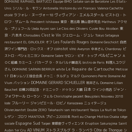
DOMAINE RAPHAEL BARTUCCI
Equipe BMO
Satake san de Barcelone
Les Etats-
Unis
シリル・ル・モワン
Antonella
Histoire du vin francais
Valence Cachette
ラフォレ・ヌーヴォー18
ヴィヴィアン・エメルスダール
ビストロ・ト
etoilé
ロワ・ザムール
President Ishikawa
東京・恵比寿
勝山晋作死去
Matheus
アクセ
東
ル・プリュフール
Ueda Ayumi san
Le Clos des Oliviers
Cuvée Bou
Akoibon
京・六本木
C'est le Vin
ジェローム・ジュレ
Chiroubles
Tokyo Setagaya
Les Foulards Rouges
restaurant EL GINJOLER
オフ
Domaine Geschickt
自然
coinstot vino
派ワイン専門店・ロックス・オフ
Aveyron
中本さん
Chardonay
ビ
ペルピニャン
ストロ・ペシェミニヨン
Domaine Sabre
サロン・ビオ・トップ
Ａ
ＯＣ組織
カミーユ・バカーブ
ラ・タルバルド醸造元
bistro de Paris
料理人ユウジ
Le Repaire de Cartouche
さん
DOMAINE SARNIN BERRUX
white
Metisse
17
日本ソムリエ協会会長
ドゥニ・タルデュ
マルク
Quinonero Pierre
Domaine Ad
DOMAINE GERARD SCHUELLER
Vium
パッション
岩井さん
Domaine Lilian
日本
ジャン・
Bauchet
収穫29回記念・ドミニック・ドゥラン
大鵬
ワイン小売店
フォワヤール
ローラン・フェル
Chiristophe pacalet Beaujolais Nouveau 2018
フルーリー
Iode
ジャンピエール・ロビノ
Kanazawa
ニュイタージュ
OlivierJeantet
Double ZERO
Takahashi san
restaurant Yaoyu
La Nuit de Tokyo
レザン・ゴロワ
MANTOVA
プピーユ2008年
Pont au Change
Mottox Osaka siège
Espagne Sud
Taipei
sociale
東銀座ヴィヴィエンヌ
Eruption Sakurajima
Saint
AD VINUM
ストラスブルグ
ラ・ランベラ
Côte de Thongue
Aubin 1er Cru
シ