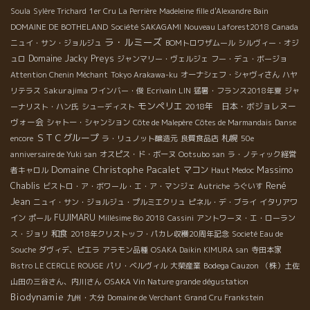
Soula
Sylère Trichard
1er Cru La Perrière
Madeleine fille d'Alexandre Bain
DOMAINE DE BOTHELAND
Société SAKAGAMI
Nouveau Laforest2018
Canada
ラ・ルミーズ
ニュイ・サン・ジョルジュ
BOMトロワザムール
シルヴィー・オジ
Domaine Jacky Preys
ュロ
ジャンマリー・ヴェルジェ
フー・デュ・ボージョ
Attention Chenin Méchant
Tokyo Arakawa-ku
オーナシェフ・シャヴィさん
ハヤ
Sakurajima
リテラス
ワインバー・俊
Ecrivain LIN
猛暑・フランス2018年夏
ジャ
モンペリエ
2018年 日本・ボジョレヌー
ーナリスト・ハン氏
シューディスト
ヴォー会
シャトー・シャンション
Côte de Malepère
Côtes de Marmandais
Danse
ＳＴＣグループ
札幌
encore
ラ・リュノット醸造元
良質食品店
50e
anniversaire de Yuki san
オスピス・ド・ボーヌ
Ootsubo san
ラ・ノティック経営
Domaine Christophe Pacalet
Massimo
マコン
者キャロル
Haut Medoc
René
Chablis
ビストロ・ア・ボワール・エ・ア・マンジェ
Autriche
うぐいす
Jean
ニュイ・サン・ジョルジュ・プルミエクリュ
ピネル・デ・ブライ
イタリアワ
FUJIMARU
イン
ポール
Millésime Bio 2018
Cassini
アントワーヌ・エ・ローラン
和食
ス・ジョリ
2018年クリストッフ・パカレ収穫20周年記念
Societé Eau de
Souche
ダヴィデ、ピエラ
アラモン品種
OSAKA Daikin KIMURA san
寺田本家
Bistro LE CERCLE ROUGE
パリ・ベルヴィル
大榮産業
Bodega Cauzon
（株）土佐
山田の三谷さん、内川さん
OSAKA Vin Nature grande dégustation
Biodynamie
九州・大分
Domaine de Verchant
Grand Cru Frankstein