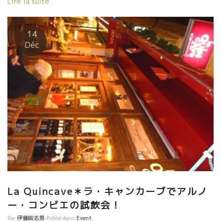
Lire la suite
いて、とにかく空気がピュアで気持ちいい！ マイナスイオンがど
んどん体に吸収されていきます。 彼からの提案で、今年の夏は、
ここでプチ･バカンスを楽しみたいと思います！ アルノーはブルゴ
14
ーニュ地方にあるプイイ・フィッセの南、St Véran＊サン・ヴェ
Déc
ランで栽培をしています。 彼の祖祖父から始まったこの家庭ワイ
ナリーは、アルノーの父の世代で一時的終了・・・何故かと言う
と、アルノーの父がワインの世界に興味が無かったため、他人に
畑を貸してしまったからなのです！ アルノーに物心が付いたとき
には、ブドウ畑はもう他人のもの・・・仕方なく、彼はフィリッ
プ・ヴァレット氏など、偉大な生産者の下でワイン造りに関する
知識をマスターしました。 そして1999年に嬉しいニュースが！何
と祖祖父の宝だったあの畑を、再び自分の手に入れるチャンス
が！当時アルノーはまだ25歳。しかしワインに対する思いは人一
番強く、彼はドメーヌを引き取り、全面積をビオ栽培に転向し、
なるべくナチュラルなワイン造りを開始したのです！ そして今に
なっては、これほどピュアで、繊細でミネラル感豊富なワインは
非常に少ない！とワイン愛好家が語るほど、ビッグなワイン造り
La Quincave＊ラ・キャンカーブでアルノ
手に変身！ そんなアルノーの醸造所は・・・今ちょうどリニュー
ー・コンビエの試飲会！
アル中。 去年まではこの醸造所がまだ出来上がっていなく、他人
のカーブを借りながらワインを造っていました。そして２０１０
Par
伊藤與志男
Publié dans
Event