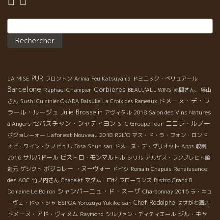
だけでこんなにもの違いが（上のテロワールは泥土質、こっちは
と出てきちゃいそう・・・！ Les Mandaliers 2007＊レ・マンダ
粘土石灰質）！とにかく優しい味です！ Pouilly Fuissé＊プイ
リエは柑橘類と、奥の方に樽の香りが！まろやか感があり、骨格
イ・フィッセ これは美味しい！とても爽やかで柑橘類やお花のア
Rechercher :
も綺麗で完璧なバランス！ La Barnaudière 2006＊ラ・バルノデ
ロマが混ざり、とても複雑な香り。とにかく花畑！という感覚が
ィエールは、はちみつのような甘さとトロミ感が食欲をそそりま
強いです！そして綺麗な酸味と、やはりハチミツのような甘さが
す！ La Goutte du Charme 2005＊ラ・グット・ド・シャルムは
口の中で長く残る一押しワインです！ 2008年ビンテージ：ブリオ
熟成されたフルーツの香りと、濃厚な味わい、そしていつまでも
ッシュやトーストの香ばしさが、このキュベの複雑感を引き出し
続く後味が印象的！ そしてそして！今回新しいキュベも試飲して
ています。やはりミネラルが強く、真っ直ぐな美味しさ。最後に
PUR
きました！ Pouilly Fuissé 2008＊プイイ・フィッセです！これ
LA MISE
フロントン
Arima
Feu Katsuyama
ドミニック・べリュアール
は、ちょっとした渋みと、洋ナシのアロマが印象的。 2009年ビン
Barcelone
Corbieres
は美味しい！とても爽やかで柑橘類やお花のアロマが混ざり、と
Raphael Champier
BEAUJ'ALL'WINS
赤間さん、藤山
テージ：は雹が畑を荒らしてしまったので、生産無しです・・・
ても複雑な香り。とにかく花畑！という感覚が強いです！そして
ドメーヌ・デ・フ
さん
Sushi Cuisinier OKADA Daisuke
La Croix des Rameaux
2010年ビンテージ：香りが一瞬で広がり、とてもリッチなワイ
綺麗な酸味とはちみつのような甘さが口の中で長～く残る絶品で
ラール・ルージュ
Julie Brosselin
アヴィタル
2018 Salon des Vins Natures
ン。前ビンテージに比べ、よりパワフルでボリューム感があり、
す！ アルノーは、自分のワインのようにとても純粋で優しいお兄
セバスチャン・シャティヨン
ニコラ・ルノー
STC Groupe Tour
à Angers
とにかくショッパイともいえるミネラル感が！このキュベだけ
ちゃんのような人です。 彼曰く、『畑を取り囲む自然環境を守る
Laforest Nouveau 2018
ボジョレーォー
R2L'O
マス・ド・ラ・フォン・ロンド
が、今現在ＳＯ2無しでの醸造･熟成。初めてＳＯ2無しでのワイン
ことが大事。そうすると健全できれいなブドウが収穫出来る。と
オビ・ワイン・ケノビュル
Tosa
Shun san
ドメーヌ・デ・グリオット
Apps
収穫
の安定感を保てました！これも、長年の研究と、健全なブドウの
なると、自然的に良いワインが出来上がるんだ。綺麗なブドウと
サルバドール
ビストロ・モンマルトル
2016
シリル
アルザス・フンブレヒト醸
使用の結果です！ 彼のワインのように、アルノーはとても純粋で
は、収穫量を抑え、成熟のバランスがしっかりと取れていること
ボジョレー ・ヌーヴォー
造元
ゲシクト
ドイツ
Romain Chapuis
Renaissance
優しく、流れる時間を大切にする平和主義者。 私の一押しの生産
だと僕は思うんだ。』 初ヴィンテージから早8年。彼の腕は徐々
des AOC
竹ノ内さん
Chatelet
マダム・ロゼ
フローランス
Bistro Grand 8
者です。 彼曰く、『畑を取り囲む自然環境を守ることが大事。そ
に、しかし確実に上がっていっています。これから何十年後、ま
シャンパーニュ・ド・スーザ
Domaine Le Boiron
Chardonnay 2016
ラ・キュ
うすると健全できれいなブドウが収穫出来る。となると、自然に
た新たに彼のワインを飲んで語り合うのが楽しみになるような、
Chef Rodolphe
ーヴェ・ドゥ・シャ
ESPOA Yorozuya Yukiko san
はせがわ酒店
良いワインが出来上がる。綺麗なブドウとは、収穫量を抑え、成
期待溢れるワイン&醸造家です！ La Quincave Adress : 7 rue
ドメーヌ・アド・ヴィヌム
ジル・キャ
Raymond
シルヴァン・ディティエール
熟のバランスがしっかりと取れているブドウだと僕は思うん
Bréa – 75006 Paris Tel : 01 43 29 38 24 Métro : Vavin /