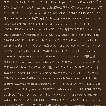
ジャ
ヴァレス
cidre
クリストフ・プエヨ
2018 millésime Lapierre
Yuzu de Paris
ン・クロード・ラパリュ
CPV菊
Paellia
彫刻家の山下さん
ヴァンサン
メラニ
Salon des Vins Naturels Montpellier
池まどか
Vin Raisins Gaulois
月
Domaine Ad Vinum
お好み焼き「パセミア」
BMO Mr.Kamata
カンヌのレラン
ス島
Aloxe Corton Premier Cru
ドメーヌ・ブノワ・クロー
DOMAINE DE
L'ECHALIER
Quinta de Napoles
レストラン・ソヤ
新年2018年
マス・オ・ビュイ
Andalousie
Cuvée Baragane
オリヴィエ・クロ
Cuvée Marcel
Bistro MARMITE
Domaine Jean-Baptiste
GRAND LARGUE
Kevin Descombe
シャトレ
ラ・プラツ
Senat
アカデミー・ド・ヴァン・東京
アンヌ・エレンヌさん
バーベキュー・ソワ
Paris bistro MARGO
Bistro Les
レ
サン・ジョゼフ
パリ・ビストロ・マルゴ
Canons
酒美土場
Carignan Vieilles Vignes 16
Bonne Année 2019
ベレール
Beziers
Domaine Haut Brugas
Babass
バトン・板垣さん
Paris La Seine
ケラン
ドゥニ・ペノ
ヤニック・アミロ
ヌ
France Vin Rosé
ピノノワールの「和」
ケケ
Invalide
AUX AMIS DES VINS 20eme Anniversaire 2017
シャトー・プレザンス
Julien Guillot
BOM Yamada san
渋谷康弘さん
Normandie
Isabelle Frère
土佐
Septime
名古屋試飲会
cepage Aramon
シャトー・クリストフ・ペイリュルス
日酒
Laurent Bagnol
スリエ醸造所
販ツアー
ブラジル
Fujisawa
L'Atelier de Cuisine
レストラン「オン・メ・フレ・ス・キル・トゥ・プレ」
Italie Nord
Fête du Vin
JAJAKISTAN
シャブリ
Nature
DOMAINE DE MONTCALMES
ルバレーズ lot
ドメーヌ・ル・ブ・デュ・モンド
1417
Rosé Métisse
Petit Pierre
canicule