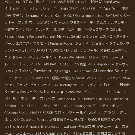
ESPOA Shinkawa
ペスト
台北在住の加藤さん
ロンドンの自然派ワインバー
Aux Amis
Bistro Montmartre
リショー
Tsuchida
マルコ・ジュリアーニ
築地
女子会
Domaine Prieuré Roch
の魚
PLOUF
Ooita
Importateur BARBARA
ジャ
ヴァランタン・ヴァレス
ッキー・プレス
プラス・ド・ラ・ブルス
ノルマンディ
ー地方
ワインバー「クルーズ」
赤
水道・江戸川橋
ボージョロワーズ
Côte de
Rayon
Indigene
Paris restaurant
Meryl et Géraldine Croizier
ビストロ・ポール・
ベール
エスポア・ ナカモト
Stéphane Rocher
ジュ・ド・ショセット
タヴェル・ヴ
ァンタージュ15
ITO JAPON TOURS
北川ナヲ著「テロワール」文芸社
息子のマリ
Chef Kouki WATANABE
コー
ウス
ドメーヌ・ベリュアール
ピック・サン・ルー
ト・ド・カスティヨン
TAKI BAKE
パリのワイン食堂
Paris République
サーヴィ
Alexandre Bain
Thierry Puzelat
スのアナ
オーリック社
Cuvée Thibaut
サ
ロン・サン・ジャン
Yan Drieu
福岡の今尾さん
Saint Jean
エノ・コネクションのキ
Domaine Elodie
ショウ
ヴァレり
ビュイソナント
AC Brouilly
サロン・レザノニム
Bourgogne
Balme
東京のリョウさん
charibari
ビストロ・ル・セルクル・ルー
ル・タン・デ・スリーズ
ジュ
Domaine La Tour Boisée
KGB
2017
Une île
St
Emilion
キューヴェ・ル・ラン・デュ・メルル
mamagoto
ブー・デュ・モンド
アラン・アリ
クロ・ルジャール
Cézanne
リオン
MAREE BASSE
Cuvée Chat
エ
カメル
Cuvée La Poivrotte
斉藤順子さん
ラピエール家の自然派ワイン祭
Bistro Trois Amours
伊藤與志男
マチュー・エ・カミ
Ishikawa san
Iwai san
ーユ・ラピエール
Bistro Chambre Noir
野村ユニソン社長
ペシェミニヨン