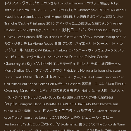
トリンヌ・ヴェルジェ
ユウジさん
Fukuoka Imao-san
カプリエ醸造元
Tokyo
だ。』 初ヴィンテージから早10年。 彼のワインは毎年レベル・ア
Montparnasse Site : www.quincave.com Arnaud Combierのワ
Koto-ku Oshima
イヤン・ド・リュ
ＢＭО
びそう
Okonomiyaki PASEMIA
Gaec du
ップしています。 これから数年後、彼は一体どんな新しいワイン
インについてのお問い合わせは、竹下までお願いします： Tl :
Bistro Simba
Mazel
Laurent Miquel
SELENE
大阪自然派ワイン大試飲会
Une
を造り、どんな偉大な醸造家へと変身しているんだろ
03-5565-5880 Fx : 03-5565-5884 E-Mail：
Saint Aubin
Tranche
C'est le Printemps 2016
アド・ヴィニュム醸造元
Anne-
う・・・？！ 期待溢れるアルノー。彼のワインを是非楽しんで下
passion@basil.ocn.ne.jp 殆どのワインが自然派ワイン！見ている
野村ユニソン
Strasbourg
さい！ Arnaud Combier ＊アルノー・コンビエのワインについて
Hélène
フランス対ウルグアイ：２：１
三谷さん
だけで楽しくなってくる不思議なワイン・ショップです。 店員さ
のお問い合わせは、こちらまでお願いします： 大園様 Tl : 03-
Cuveé Ouech Cousin
米沢
Goutte d’Or
ドメーヌ・ラゲール
Yamada Kyouji san
マ
んもとても優しく、アドバイスはもちろん、試飲までさせてくれ
5565-5884 Fx : 03-5565-5886 MAIL : oeno-j@sta.att.ne.jp
ドメーヌ・ド・ラ
ヨヨ
ルゴ・グランデ
La Vierge Rouge
アンヌ・パイエさん
ちゃう気前のいい店です！ 私ももっともっと通ってみようかな
ングロール
ALLIQ
CPV Kikuchi Madoka
ワインバー・ヴィノヴェリータス
メゾ
～！
Domaine Olivier Cousin
CPV Takeshita
ン・ピエール・オヴェルノ
Okonomiyaki Kiji SANTEKAN
エルミタージュ
谷井さん
チボー
柳沼憲一さん
Président Nomura Unison
Mont Brulius
ジル・ダヴァス
いまでや
singapour
Roussillon
restaurant ANDRE
クロ・ド・ヴージョ
Nuit Saint Georgers 1er
Pierre
Cru
Yumekichi Kanda
Sébastien Riffault
Cossard
居酒屋・ユメキチ神田
Oriol ARTIGAS
Overnoy
サカガミの日野さん
Notre-Dame
大園 弘さん
イ
Château
ーストライン社
Nuit d'Ooedo
Budo Kendo
萬屋天狗
GAR'O'VIN
Poupille
Bourgone Blanc
DOMAINE CHARLOTTE BATTAIS
BMO Kamata san
ドメーヌ・ニコラ・カルマラン
Ginza
東京・豊洲・AOKI
Ouverture de la
ジェラール・ゴビー
cave Trois Amours
restaurant CAN ROCA
山登り
Côte du Py
Restaurant Yacht Club
biodynamic
南フランス
The Concorde Wine
CPV Paris Office