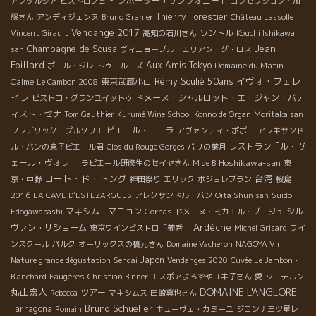
インポーター「サンフォニー」
アンダルシア
ビストロノミ
コンセプション・加
Thierry Forestier
藤さん
アンディジェンヌ
Bruno Granier
Château Lassolle
Vendange 2017
ソントル
Vincent Girault
高知の石川さん
Kouchi Ishikawa
Champagne de Sousa
Jean
san
ヴィニョーブル・エリアン・ダ・ロス
Foillard
Aux Amis Tokyo
Domaine du Matin
ポール・ジレ
トゥールーズ
Rémy Soulié 50ans
イヴォ・フェレ
Calme
東京武蔵小山
Le Cambon 2008
イラ
ドメーヌ・シャルロット・エ・ジャン・バテ
ビストロ・グランユイットゥ
ィスト・セナ
Tom Gauthier
Kurumé Wine School
Konno de Organ
Moritaka san
ピエール・ニコラ
フレデリック・プルタリエ
アヴァンティ・ポポロ
アレキサンド
レストラン「ル・ヴ
ル・バンの息子ピエール君
Clos du Rouge Gorges
パリの葉月
ェール・ヴォレ」
Hoshikawa-san
ラピエール研修生のセイヤさん
M de B
東
コート・ド・トング
台湾
京・中野
神田祭り
エリック
ボジョレブラン
桜島
2016
LA CAVE D’ESTEZARGUES
アレクサンドル・バン
Oita Shun san
Suido
マキシム・マニョン
シル
Edogawabashi
Cornas
ドメーヌ・ミカエル・ブージュ
Ardèche
ヴァン・リショーム
東京ワインビストロ「葡呑」
Michel Grisard
ワイ
ンスクール
パルク
オーリックスの橋元さん
Domaine Vacheron
NAGOYA Vin
Japon
Nature grande dégustation
Sendai
Vendanges 2020
Cuvée Le Jambon・
Blanchard
Faugères
Christian Binner
エスポアよろずやユキ子さん
愛
ソーテルン
DOMAINE L'ANGLORE
丸山宏人
ツアー
Rebecca
マキシムス
田崎真也さん
Bruno Schueller
Tarragona
Romain
キューヴェ・カミーユ
ジロンナ三ツ星レ