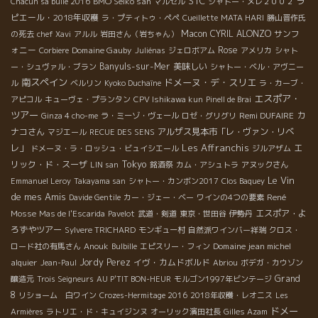
STC
BMO Seiko san
ラ
Chacun sa bulle 2016
マルセル
シャトー・メレ２００２
ピエール・2018年収穫
ラ・プティトゥ・ペペ
Cueillette
MATA HARI
勝山晋作氏
Macon
CYRIL ALONZO
サンフ
の死去
chef Xavi
アルル
岩田さん（岩ちゃん）
ォニー
Domaine Gauby
Rose
Corbiere
Juliénas
ジェロボアム
アメリカ
シャト
Banyuls-sur-Mer
美味しい
ー・シュヴァル・ブラン
シャトー・ベル・アヴニー
南スペイン
ドメーヌ・デ・スリエ
ル
ベルリン
Kyoko Duchaîne
ラ・カーブ・
エスポア・
アピコル
キューヴェ・プランタン
CPV Ishikawa kun
Pinell de Brai
ツアー
Remi DUFAIRE
カ
Ginza 4 cho-me
ラ・ミーゾ・ヴェール
ロゼ・グリグリ
ナコさん
アルザス見本市「レ・ヴァン・リベ
マジエール
RECUE DES SENS
Les Affranchis
レ」
エ
ドメーヌ・ラ・ロッシュ・ビュイシエール
ジルアザム
Tokyo
リック・ド・スーザ
LIN san
銘酒祭
カム・アシュトラ
アヌックさん
Le Vin
Emmanuel Leroy
Takayama san
シャトー・カンボン2017
Clos Baquey
de mes Amis
René
Davide Gentile
カー・ジェー・ベー
ワインの4つの要素
Mosse
エスポア・よ
Mas de l'Escarida
Pavelot
武道・剣道
東京・世田谷
伊勢丹
ろずやツアー
Sylvere TRICHARD
モンギュー村
自然派ワインバー祥瑞
クロス・
Domaine jean michel
ロード社の有馬さん
Anouk
Bulbille
エピスリー・フィン
alquier
Jordy Perez
イヴ・カムドボルド
Jean-Paul
Abriou
ボデガ・カウゾン
Grand
醸造元
Trois Seigneurs
AU P'TIT BON-HEUR
モルゴン1997年ビンテージ
8
リショーム 白ワイン
Crozes-Hermitage 2016
2018年収穫・レオニス
Les
ドメー
Armières
ラトリエ・ド・キュイジンヌ
オーリック濱田社長
Gilles Azam