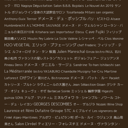
ック・ガロ
Nagoya Dégustation
Salon B.B.B. Bojolais
Le Nouvel An 2019
サン
トル
ボジョレワイン全体の大試飲会サロン
TosaYamada Mitani san
orgamic
ドメーヌ・デュ・ポッシブル
Anthony Guix
Terroir
パリ・ビストロ
Alsace
Humbrebrecht
A L’HOMME SAUVAGE
ドメーヌ・ド・ヴェルシャン
ローラン・バ
Ｃave Fujiki
ニョルの来日2018年
Kitahara san
Importateur
Ebisu
フィリップ
飯田橋メリメロ
Moulin Pey Labrie
La Sicile
Valérie
レシャッペ・ベル
Clos léonine
H2O VEGETAL
エリック・プフェーリング
フィリップ・テ
chef Frederic
シエ
桜島
Julien Mareschal
ルフォーロゼ
タン・タン
Ginza bistro PAUL
石川
県小松市
ヴァランスの星レストラン”カシェット
ボジョレフェアー
ジュリアンヌ
ドメーヌ・ダニエル・サージュ
Sandrine
Pineau Denis
To-han Ishibashi san
La Méditerranée
bistro YASABURO
Chambolle Musigny 1er Cru
Martine
ロゼワイン
ドメーヌ・パット・ルー
Laforest
宮川さん
Bistronomie
Pacalet
カトリーヌ・ブルトン
ラヴェニールの大園さん
Jean Sébastion Gioan
グシテ
カー
ブ・オジェ
キューヴェ・オゼ
Barbecue Soirée
ミッシェル
輪飲学園
Higashi
ミネルヴォワ
guinza SOYA
アルプ・マリティム
ラ・シャンブル・ノワール
コト
GEORGES DESCOMBES
ー・デュ・レイヨン
オー・ザルジラ
Nozaki Wine Shop
Groupe STC
Laurence et Rémi Dufaitre
ＡＣブルイイ
Les vignerons de
l'iréel
Alpes-Maritimes
アルボワ・ピュピラン村
ポール・ルイ・ウジェンヌ
高山南
Salon L'irréel
ティエリー・フォレスチエ
ドメーヌ・ヴァランタン・
美さん