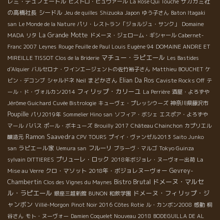
レミ・デュフェートル
サカガミ社
ビストロ・ビュヴァール
La Rose Qui Touche
の高橋社長
シードル
Jeu de quilles
Shizuoka Japon
ゆう子さん
Baton Itagaki
san
Le Monde de la Nature
パリ・レストラン「ジョルジュ・サンク」
Domaine
La Grande Motte
MADA
リタ
ドメーヌ・ジェローム・ギシャール
Cabernet-
Franc 2007
Leynes
Rouge Feuille de Paul Louis Eugène 94
DOMAINE ANDRE ET
マチュー・ラピエール
MIREILLE TISSOT
Clos de la Briderie
Les Bastides
d'Alquier
バルセロナ・ワインエージェントの佐竹裕子さん
Matthieu BOUCHET
ケ
まどかさん
Elian Da Ros
ビン・デコンブ
シャルドネ
Neil
Caviste Rocks Off
テ
フィリップ・カリーユ
ール・ド・ヴォルカン2014
La Perrière
酒屋・よろずや
Jérôme Guichard
Cuvée Bistrologie
キューヴェ・プレッシウーズ
神奈川県藤沢市
Poupille
パリ2019年
Sommelier Hino san
ソフィア・ボシェ
エスポア・よろずや
マール
ババス
ポール・ボキューズ
Brouilly 2017
Château Chainchon
カプリエル
Ramon Saavedra
醸造元
CPV TOURS
プイイ・ヴァンゼル2013
Saito Junko
ラピエール家
フルーリ
san
Uemura san
ブラーヴ・マルゴ
Tokyo Guinza
プリューレ・ロック
sylvain DITTIERES
2018年ボジョレ・ヌーヴォー出荷
La
クロ・マソット
2018年・ボジョレヌーヴォー
Gevrey-
Mise au Verre
Bistro Brutal
ドメーヌ・マルセ
Chambertin
Clos des Vignes du Maynes
ル・ラピエール
ドメーヌ・フィリップ・ジ
銀座三越新館
BUNON
和飲学園
ャンボン
Villié-Morgon
Pinot Noir 2016
Côtes Rotie
ル・カンボン2008
感動
桐
谷さん
モト・ヌーヴォー
Damien Coquelet Nouveau 2018
BODEGUILLA DE AL