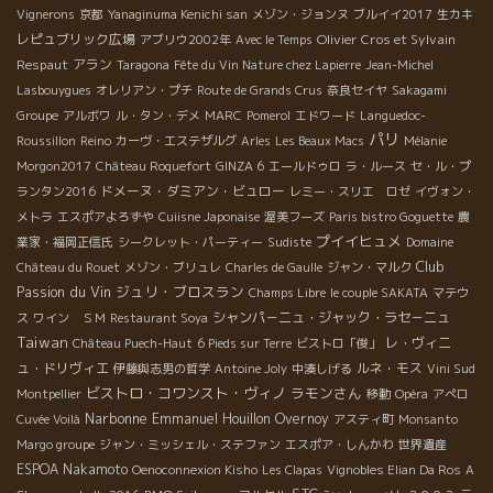
Vignerons
京都
Yanaginuma Kenichi san
メゾン・ジョンヌ
ブルイイ2017
生カキ
レピュブリック広場
Olivier Cros et Sylvain
アブリウ2002年
Avec le Temps
Respaut
アラン
Taragona
Fête du Vin Nature chez Lapierre
Jean-Michel
Lasbouygues
オレリアン・プチ
Route de Grands Crus
奈良セイヤ
Sakagami
Groupe
アルボワ
ル・タン・デメ
MARC
Pomerol
エドワード
Languedoc-
パリ
Roussillon
Reino
カーヴ・エステザルグ
Arles
Les Beaux Macs
Mélanie
Morgon2017
Château Roquefort
GINZA 6
エールドゥロ
ラ・ルース
セ・ル・プ
ドメーヌ・ダミアン・ビュロー
ランタン2016
レミー・スリエ ロゼ
イヴォン・
メトラ
エスポアよろずや
Cuiisne Japonaise
渥美フーズ
Paris bistro Goguette
農
プイイヒュメ
業家・福岡正信氏
シークレット・パーティー
Sudiste
Domaine
Club
Château du Rouet
メゾン・ブリュレ
Charles de Gaulle
ジャン・マルク
Passion du Vin
ジュリ・ブロスラン
Champs Libre
le couple SAKATA
マテウ
シャンパ－ニュ・ジャック・ラセ－ニュ
ス
ワイン ＳＭ
Restaurant Soya
Taiwan
レ・ヴィニ
Château Puech-Haut
6 Pieds sur Terre
ビストロ「俊」
ュ・ドリヴィエ
ルネ・モス
伊藤與志男の哲学
Antoine Joly
中湊しげる
Vini Sud
ビストロ・コワンスト・ヴィノ
ラモンさん
Montpellier
移動
Opéra
アぺロ
Narbonne
Emmanuel Houillon Overnoy
Cuvée Voilà
アスティ町
Monsanto
Margo groupe
ジャン・ミッシェル・ステファン
エスポア・しんかわ
世界遺産
ESPOA Nakamoto
Oenoconnexion Kisho
Les Clapas
Vignobles Elian Da Ros
A