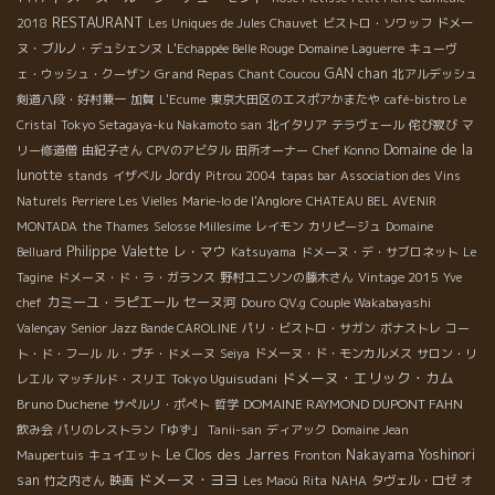
RESTAURANT
2018
Les Uniques de Jules Chauvet
ビストロ・ソワッフ
ドメー
ヌ・ブルノ・デュシェンヌ
L'Echappée Belle Rouge
Domaine Laguerre
キューヴ
Grand Repas
GAN chan
ェ・ウッシュ・クーザン
Chant Coucou
北アルデッシュ
剣道八段・好村兼一
加賀
L'Ecume
東京大田区のエスポアかまたや
café-bistro Le
Cristal
Tokyo Setagaya-ku Nakamoto san
北イタリア
テラヴェール
侘び寂び
マ
Domaine de la
リー修道僧
由紀子さん
CPVのアビタル
田所オーナー
Chef Konno
lunotte
Jordy
stands
イザベル
Pitrou 2004
tapas bar
Association des Vins
Naturels
Perriere Les Vielles
Marie-lo de l'Anglore
CHATEAU BEL AVENIR
MONTADA
the Thames
Selosse Millesime
レイモン
カリピージュ
Domaine
Philippe Valette
レ・マウ
Belluard
Katsuyama
ドメーヌ・デ・サブロネット
Le
Tagine
ドメーヌ・ド・ラ・ガランス
野村ユニソンの藤木さん
Vintage 2015
Yve
カミーユ・ラピエール
セーヌ河
chef
Douro
QV.g
Couple Wakabayashi
Valençay
Senior Jazz Bande CAROLINE
パリ・ビストロ・サガン
ボナストレ
コー
ト・ド・フール
ル・プチ・ドメーヌ
Seiya
ドメーヌ・ド・モンカルメス
サロン・リ
ドメーヌ・エリック・カム
Tokyo Uguisudani
レエル
マッチルド・スリエ
Bruno Duchene
DOMAINE RAYMOND DUPONT FAHN
サぺルリ・ポぺト
哲学
飲み会
パリのレストラン「ゆず」
Tanii-san
ディアック
Domaine Jean
Le Clos des Jarres
Nakayama Yoshinori
Maupertuis
キュイエット
Fronton
ドメーヌ・ヨヨ
san
竹之内さん
映画
Les Maoù
Rita
NAHA
タヴェル・ロゼ
オ