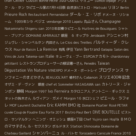
Olivier Cousin
Sud-Ouest
chan
Bonne Peche
ヤオユー
Sumoll cépage
アヴェ
リヨン
ク・ル・タン
ラピエール家の7月14日祭
自然派ビストロ・Matsuki
Berlin
ダール・エ・リボ
Prieure Roch
Restautrant Fernandaise
ドメーヌ・リショ
Champagne
ベジエ
丸山さん
ーム 1989年シラ
vendange 2018 Lapalu
Nakaminato Shigeru san
2018年収穫ラピエール
Huitres de Bouzigues
シャト
アシニャン村
ー・ブリアン
DOMAINE AMIRAULT
銀座 ６
オップラ
Jeroboam
パルティーダ・クレ
ジュヴレ・シャンべルタン
内田さん
Le Clos des Treilles
La Remise
ウス
Yann Bertrand
Pour de Raisin
有馬
伊豆
Galapia
Salon des
Italie
ESPOAナカモト
Vins de Jura
Takema-san
キューヴェ・ブー
chardonnay
Taiwan
pétillant
レストランプロデューサーの柳沼憲一さん
Penedès
プロヴァンス
Dégustation Vin Nature
サ
VINEXPO
ドメーヌ・ボートレイ
スリエ400年記念
ンフォニーのまどかさん
BEAUJOL'ART
植村さん
Cabanon
カトリーヌ・ジャ
オザミ・デ・ヴァン 銀座
chef et Sommelier HASAGAWA san
Ivo Ferreira
ンボン
静岡
Morgon 1997
カタロニア人
アントニー・ギックス
ミ
ピエール・ラフォ
ネットの鈴木さん
ルヴィアン・ガメイ
Morgon 16
水口シェフ
Eric KAMM
レ
BMO 社
MOF Laurent Duchaîne
Domaine Picatier
Rosé PETAR
DIVE BOUTELLE
cuvée Coup de Foudre
Eau Forte 2017
Bistro Paul Bert
ビスト
ＢＭＯ
ロ・サンマルタン
へニング・オエッシュ
銀座4丁目
Chef Yujiro san
Hop'là
のマサ子さん
ル・セクスタン
ボルドネス
Station Shinosaka
Domaine de
シャンパーニュ
Chateau Gaillard
ル・バトセ
Torocadero
Canicule France 2018