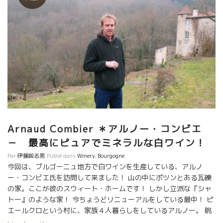
Arnaud Combier ＊アルノー・コンビエ
－ 最高にピュアでミネラルな白ワイン！
Par
伊藤與志男
Publié dans
Winery
,
Bourgogne
今回は、ブルゴーニュ地方で白ワインを生産している、アルノ
ー・コンビエ氏を訪問して来ました！ 山の中にポツンとある瓦礫
の家。ここが彼のスウィート・ホームです！ しかし立派な『シャ
トー』のような家！ 今ちょうどリニューアルをしている最中！ ピ
エールクロという村に、家族４人暮らしをしているアルノー。 眺
めも抜群、そして自然度100％！ 家の前には、小さな川も流れて