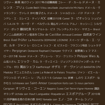
ドメーヌ・ミ
麻美
リヴァー
剣のワイン
2017年の収穫情報
コトー・デ・カール
レンヌ・ブリュ
Cuvée Bedit Vilou
oeuillade
Journaliste Mr.Hans
ドメール・ヴ
ァランタン・ヴァレス
BMO聖子さん
ドメーヌ・シャルロット・バテ
ドメーヌ・ア
AOC
ラ・ピオッシュ
ンドレ・エ・ミレイユ・ティソ
収穫2018年
Camel
シュビド
バ
S.A.I.N
ラ・カーヴ・ド・ベルヴィル
南仏モンペイル
アルノ・カッシーニ
シルヴ
藤田社長
ァン・ボック
モンマルトル・ビス
フレンチレストラン・ヤオユー
Brasil
自然派ワイン
Côte de Castillon
アノニム自然派ワイン見本市
Arnaud Combier
Axel Prüfer
ダール・エ・リ
Bresil
La Poivrotte
DOMAINE LEONINE
スイーツ
ボ、ルネ・ジャン
レ・ロシニョ
シェフ・丈
ビストロ・フラコン2号店
シュトラマ
Perpignan
イヤー
Domaine Raphael Champier
ウグイス・紺野真シェフ
マス・
Philippe Wies
ロー2013年
Xavier
ドメーヌ・プリューレ・サン・クリストフ
丸
エリック・カム
山宏人さん
ラ・ヴィエイユ・ジュリアンヌのジャンポール
ドゥ
萬谷シェフ
オザミ・デ・ヴァン
ーブル・ゼロ
Kaefferkopf
LE BARATIN
CPV
La Robe et le Palais
Madoka
マニュエルさん
Lune
Trouillas
ジャン・ピエール・
クワントロ
ディオニー
レ・プレミス１６
Catalan
Izu
炭焼・しのり
エスポア・な
Saint-Amour
かむら
Uchikawa san
Conception Kato san
Si nous parlions
オリヴィエ・コーエン
Carignan
Nagano Suwa
Ciel-Terre-Vigne-Homme
諏訪
エスポアグループ
Haut Languedoc-Roquebrun
オランダ
Uchida san
2018年
エノ・コネ・チーム
シノン
11月伊藤與志男の日本の旅
BMO Yamada san
PEOPLE
THOMAS PICOT
オザミの小松さん
Paul Gillet
Côtes de Thongue