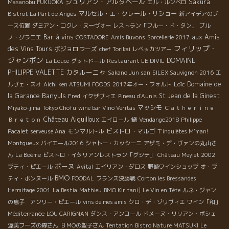
ジュリアン・アルタベール
Sakura
Masanobu FUKUOKA
エル・ルンベロ
マルセル・エ・クレール・リショー
Bistrot La Part de Anges
新アイデアのブ
ース位置
ダミアン・コクレ・ヌーヴォー
レストラン「フルー・ド・タン」
ブル
Bar à vins
aux Amis
ノ・グラニエ
COSTADORE
Amis Buvons
Sorcellerie 2017
フィリップ・
des Vins Tours
ボジョロワーズ
chef Torikai
レベッカツアー
ジャンボン
DOMAINE
La Louce
グットドール
Restaurant LE DIVIL
カタルーニャ
PHILIPPE VALETTE
Sakano Jun san
SILEX Sauvignon 2016
エ
Loïc
Domaine de
ルヴェ・スオ
Aichi ken ATSUMI FOODS
2017年オー・フォルト
Banyuls
la Garance
St Jean de la Ginest
Fred
イクザヴィエ
Pineau d'Aunis
マッシモ
Miyako-jima
Tokyo Chofu
wine bar Vino Veritas
Ｃａｔｈｅｒｉｎｅ
Château Aiguilloux
Ｂｒｅｔｏｎ
エイロール
鍋
Vendange2018 Philippe
モンマルトル
ビストロ・マルゴ
Pacalet
serveuse Ana
T'inquiètes M'man!
Montgueux
バイエール2016
シャトー・カッシーニ
アザミ・デ・ヴァンの丸山さ
ん
La Boème
ビストロ・イタリアンレストラン「グシテ」
Château Meylet 2002
ボーヌ
プティ・ピエール
Avital
エイリアン・ダロス
野崎ワインショップ
オ・プ
BMO
ティ・ボンヌール
FOODAL
フランス決勝戦
Corton les Bressandes
Hermitage 2001
La Bestia
Mathieu
BMO Kiritani]
Le Vin en Tête
ルネ・ジャン
の息子 アンリー・ピエール
vins de mes amis
クロ・デ・ゾリヴィエ
ワイン「和」
Méditerranée
LOU CARIGNAN
ダンス・アンコール
ドメーヌ・リリアン・ボシェ
渥美フーズの森さん
ＢＭОの聖子さん
Tentation
Bistro Nature MATSUKI
Le