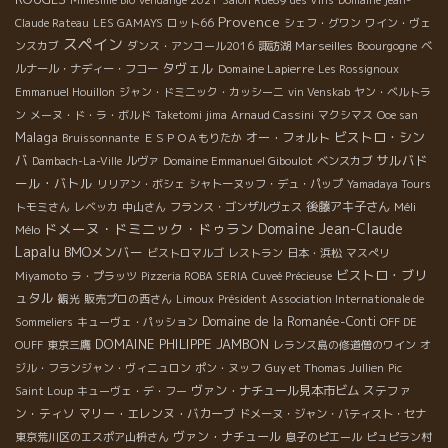
Millésime Bio
vendange 2021
Salon Rue89 des Vins
Domaine jean-
Provence
Claude Rateau
LES GAMAYS
ロット66
シェフ・グワン
ワイン・ヴェ
スペイン
Marseilles
ンスカブ
ダンス・アンコール2016
諏訪湖
Boourgogne
ベ
タヴェル
Domaine Lapierre
ルナール・ナディー・フコー
Les Rossignoux
Emmanuel Houillon
ジャン・ドミニック・カッシーニ
vin Venskab
ヤン・ベルトラ
ン
メーヌ・ド・ラ・ボルド
Taketomi jima
Arnaud Cassini
マクシマス
Ooe san
Malaga
ビストロ・シン
オー・フォルト
Bruissonnante
ＥＳＰＯＡもりたか
バ
サルバド
Dambach-La-Ville
ルヴァ
Domaine Emmanuel Giboulot
ベンスカブ
ール・バトル
リリアン・ボシェ
シャトーヌッフ・デュ・パップ
Yamadaya Tours
後藤アキ子さん
Méli
トモミさん
レベッカ
中山さん
フランス・ゴンザルヴェス
ドメーヌ・ドミニック・ドゥラン
Domaine Jean-Claude
Mélo
Lapalu
BMOメンバー
ビストロマルゴ
レストラン
日本・浜松
マスぺリ
ビストロ・ブリ
Miyamoto
ラ・プラッツ
Pizzeria ROBA SERIA
Cuveé Précieuse
ュタル
観光
販売プロの西さん
Limoux
Président Association Internationale de
Domaine de la Romanée-Conti
Sommeliers
キューヴェ・パッション
OFF DE
DOMAINE PHILIPPE JAMBON
OUFF
東京三鷹
レランス島の修道僧のワイン
オ
ジル・フランジャン・ヴィニュロン
ポン・ヌッフ
Guy et Thomas Jullien
Pic
ヴァン・ナチュール見本市ビム
ステファ
Saint Loup
キューヴェ・デ・フー
ン・ティソ
マリー・エレンヌ・バカーブ
ドメーヌ・ジャン・バティスト・セナ
ヴァン・ナチュール
東京荒川区のエスポア山枡さん
息子のピエール
ピュピラン村