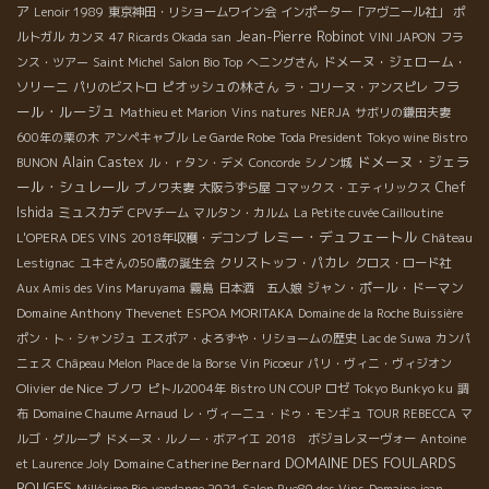
ア
Lenoir 1989
東京神田・リショームワイン会
インポーター「アヴニール社」
ポ
Jean-Pierre Robinot
ルトガル
カンヌ
47 Ricards Okada san
VINI JAPON
フラ
ドメーヌ・ジェローム・
ンス・ツアー
Saint Michel
Salon Bio Top
へニングさん
フラ
ソリーニ
ピオッシュの林さん
パリのビストロ
ラ・コリーヌ・アンスピレ
ール・ルージュ
Mathieu et Marion
Vins natures
NERJA
サボリの鎌田夫妻
600年の栗の木
アンペキャブル
Le Garde Robe
Toda President
Tokyo wine Bistro
ドメーヌ・ジェラ
Alain Castex
BUNON
ル・ｒタン・デメ
Concorde
シノン城
ール・シュレール
Chef
ブノワ夫妻
大阪うずら屋
コマックス・エティリックス
Ishida
ミュスカデ
CPVチーム
マルタン・カルム
La Petite cuvée Cailloutine
レミー・デュフェートル
L'OPERA DES VINS
2018年収穫・デコンブ
Château
クリストッフ・パカレ
Lestignac
ユキさんの50歳の誕生会
クロス・ロード社
ジャン・ポール・ドーマン
Aux Amis des Vins Maruyama
霧島
日本酒 五人娘
Domaine Anthony Thevenet
ESPOA MORITAKA
Domaine de la Roche Buissière
ポン・ト・シャンジュ
エスポア・よろずや・リショームの歴史
Lac de Suwa
カンパ
ニェス
Châpeau Melon
Place de la Borse
Vin Picoeur
パリ・ヴィニ・ヴィジオン
Olivier de Nice
ブノワ
ピトル2004年
Bistro UN COUP
ロゼ
Tokyo Bunkyo ku
調
布
Domaine Chaume Arnaud
レ・ヴィーニュ・ドゥ・モンギュ
TOUR REBECCA
マ
ルゴ・グループ
ドメーヌ・ルノー・ボアイエ
2018 ボジョレヌーヴォー
Antoine
DOMAINE DES FOULARDS
Domaine Catherine Bernard
et Laurence Joly
ROUGES