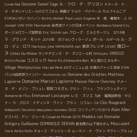
ル・クロ・デ・グリヨン
Domaine Daniel Sage
Cuvée Red
ドメーヌ・ド・
ラ・セネシャリエールのミワコさん
串揚げ
マルク・ぺナベール
カルフォルニア
Paul Louis Eugene
ESPOAいせい
カバノン
Bistro Atelier
天・地・葡萄木・人
St
Joseph
VINI VERI
Marmande
自然派ワインの日本イベント
Bordeaux Grand Cru
ボージョロワーズ試飲会
Eric
Yoshiki san
クローズ・エルミタージュ 2016年
ラ・グランド・モット
ル・グ
2018年・ボジョレヴィラージュ
ポール・ルデール
南ロー
ロ・デュ・ロワ
東京フレンチ
Hachijou-jima YAMADAYA san
LEVAT
ヌ
Côtes Du Rhône
VINISUD
サンテチエンヌ・デ・ズリエール村
Shinjuku
コスミック
Bistro Poulpe
Pierre fils d'Alexandre Bain
天と地のエネルギー
Village Montpeyroux
Mas del Périé
ADヴィニュム社
お酒のアトリエ吉祥
ESPA
Mathieu
Domaine des Griottes
パリの自然派ワインバー
Histoire du vin
Domaine Marcel Lapierre
Lapierre
Maison Pierre Overnoy
ドメー
岩田コキさん
ヌ・デ・メゾン・ブリュレ
グラン・クリュ・フランクシュタイン
Emmanuel Lassaigne
レミ・スリエ
Domaine de l'Ecu
九州・福岡試飲会・セミ
Le Clos Rougeard
ナー
ラ・グロス・ナディンヌ・ヴァン・ブラン・リコルー
Alain Allier
Kobayashi Yasuhiro
beaujolais nouveau 2020
コンフィアンサ2016
Domaine
Madoka san
ビストロ・アン・ジュール
Coupe de Monde 2018
Grégory Guillaume
Muscadet
DOMINIQUE DERAIN
彫刻家の山下亮太さん
Sara
Akiko Goto
キョーコ・デュシェーヌ
ムーラン・ナ・ヴォン
オクトーブル
La