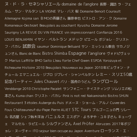
ヌ・ド・ラ・セネシャリエール
domaine de l'anglore
長野・諏訪
ラ・フェ
LA VIGNE
ルム・サン・マルタン
マレ・バス
桜
Domaine Benoit Courault
Allemagne
Kojima san
ＢＭОの斉藤さん
藤原幸也
ビストロ・アン・ク
Domaine
Kyushu
Romaneaux-Destezet
Beaujolais au couchant
Domaine Jerome
Saurigny
LA REVUE DU VIN FRANCE
vin impressionnant
Confianza 2016
イヤン・ベルトラン
メドック
LOUIS BENJAMIN
ピエール
ボジョレ・クリスト
試飲会
フ・パカレ
saumur
Dominique Belluard
サン・ミッシェル教会
サカノジ
Espagne
l'anglore
Bistro Shimba
ュンさん
Blanc de Blanc
ヴォドピヴェッ
ク
Marius Laffitte
BMO Saito
L'eau forte
Chef Gwen
ESPOA Yorozuya et
Richeaume Histoire
2018 Beaujolais Nouveaux au Japon
2018年ビュヴォン・ナ
レミー・スリエ50歳
チュール
エマニュエル・ジブロ
ジブレイ・シャンベルタン
ラングロール
記念パーティー
Jules Chauvet
パリ・国虎のうどん
Venddange 2018 Christophe Pacalet
サンフォニー・テイスティング
ソムリエの松
本さん
Kuma chan
クリスト・パカレ
Pink is not red
Nakaminato
Bistro SHUN
Restaurant 3 étoiles Auberge du Puis
ドメーヌ・ショーム・アルノ
Cuvee des
STC Tours
Fous
Châteauneuf-du-Pape
Pierre ALIET
ブルゴーニュの門
リレー
バニュルス
ル
名古屋
シェフ鈴木洋治
エスポア・よろずや・ユキ子さん
キューヴ
シルヴァンさん
Axel Prϋfer
ェ マルセル・ラピエール
Abruzzes
2017年ボジ
ローランス・エ・
ョレ・ヌーヴォー
ITO sejour bien occupe au Japon
Aventure