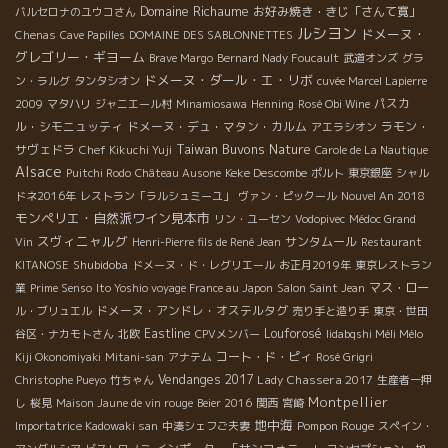
Domaine Richaume
お好み焼き・きじ「さんて寛」
バルセロナのユウコさん
ルシヨン
ドメーヌ・
Chenas
Cave Papilles
DOMAINE DES SABLONNETTES
グレゴリー・ギヨーム
Brave Margo
Bernard Nady Foucault
武道オンズ
グラ
ドメーヌ・ダール・エ・リボ
ン・ラルグ
タンタシオン
cuvée Marcel Lapierre
パスカ
2009
マタハリ
ジャニエール村
Minamiosawa
Henning
Rosé Obi Wine
ル・シモニュッティ
ドメーヌ・デュ・マタン・カルム
ラモン・
アエラシオン
Taiwan Buvons Nature
サヴェドラ
Chef Kikuchi Yuji
Carole de La Nautique
Alsace
Keke Descombe
Puitchi Rodo
Château Ausone
ポルト
東京銀座
シャル
ドネ2016年
レストラン「ラルシュミーユ」
ヴァン・ピックール
Nouvel An 2018
モンペリエ・自然派ワイン見本市
リン・ユーセン
Vodopivec
Médoc Grand
スヴィニャルグ
サンタムール
Vin
Henri-Pierre fils de René Jean
Restaurant
Shubidoba
KITANOSE
ドメーヌ・ド・レグリエール
お正月2019年
東京レストラン
マス・ロー
業
Prime Senso
Ito Yoshio voyage France au Japon
Salon Saint Jean
ドメーヌ・アンドレ・オステルタグ
ル・ブリュエル
売り手と造り手
東京・世田
Eastline
Louforosé
谷区・ナカモトさん
北欧
CPVメンバー
Iidabqshi Méli Mélo
コート・ド・ピィ
Kiji Okonomiyaki
Mitani-san
アナテム
Rosé Grigri
Vendanges 2017
Lady Chassera 2017
Christophe Pueyo
竹ちゃん
生産者一押
Montpellier
し
桜見
Maison Jaune de vin rouge
Beier 2016
関西
宮崎
地中海
Pompon Rouge
Importatrice Kadowaki san
中湊シェフご夫妻
スペイン・