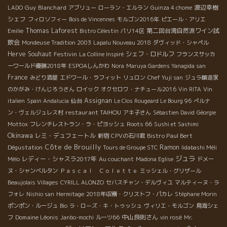
Guy Blanchard
渡辺幸樹
LADO
アブリュー
ローラン・エルラン
Guinza 4 chome
シェフ
フィロソフィー
Bois de Vincennes
モルゴン2016年
ピエール・アリエ
Thomas Laforest
第二回台湾自然派ワイン試
Emilie
Bistro Célestin
パリ14区
飲会
Mondeuse Tradition 2003
Lapalu Nouveau 2018
ダヴィッド・シャペル
Herve Souhaut
Festivin
シェフ・ロドルフ
La Colline Inspiré
フランスサッカ
ーワールド優勝2018年
ESPOAしんかわ
Nora
Maruya Gardens Yanagida san
France
みどり酒屋
エドワール・ラフィット
リュロン
Chef Yuji san
ジュラ醸造家
のかがみ・けんじろうさん
ロイック
オクセロワ・ナチュール2016
Vin RITA
Vin
Assignan
italien
Spain Andalucia
仙台
Le Clos Rougeard Le Bourg 96
ぺルナ
restaurant TAIHOU
ン・ヴェルジュレス村
アキ子さん
Sébastien David
Géorgie
Roots 66
Mottox
フレンチレストラン・ラ・ピヨッシュ
Sushi et Sashimi
Okinawa
レミ・デュフェートル
Bistro Paul Bert
新宿
CPVの石川君
Côte de Brouilly
Dégustation
Ramon
Tours de Groupe STC
Iidabashi Méli
ジュラ
レディー・シャスラ2017年
Mélo
Au couchant
Madona Eglise
ドメー
ヌ・シャンベルタン
Ｐａｓｃａｌ Ｃｏｌｅｔｔｅ
ミッシェル・グリザール
Beaujolais Villages
CYRILL ALONZO
セバスチャン・デルヴィユ
マルティーヌ・ラ
フォレ
Nishio san
Hermitage
2018年収穫・クリストフ・パカレ
Stéphane Morin
ポンポン・ルージュ
Bio
ラ・ローズ・キ・トゥッシュ
ヴィリエ・モルゴン
鳥海シェ
Domaine Léonis
中山良則さん
フ
Janbo-mochi
ルーツ66
vin rosé
Mr.