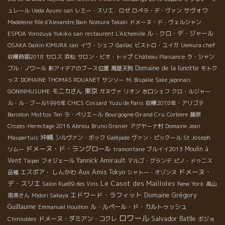
サヴォワ
ュレール
Ueda Ayumi san
レミー・スリエ ロゼ
ロペラ・デ・ヴァン
Madeleine fille d'Alexandre Bain
Nomura Takaki
ドメーヌ・ド・ヴェルシャン
ル・クロ・デ・ジャール
ESPOA Yorozuya Yukiko san
restaurent L'Alchemille
OSAKA Daikin KIMURA san
イヴ・シェフ
Gaillac
ビストロ・ユイガ
Uemura chef
収穫時期2018
セロス
浜松
サロン・ビオ・トップ
Château Plaisance
ラ・シャン
Domaine de la lunotte
ブル・ノワール
新アイデアのブース位置
萬屋天狗
モトク
ッス
DOMAINE THOMAS ROUANET
サンソー
M. Bispalie
Sake japonais
東京
モニカさん
GONINMUSUME
ガヌヴァ
リオン
水口シェフ
クロ・ルジャー
ル・ル・ブール1996年
CHICS
Cossard
Yuzu de Paris
収穫2018年・アリゴテ
Bourgogne Grand Cru
Barcelon
Mottox
Ten
ラ・ペリエール
Corbiere
藤原
Crozes-Hermitage 2016
Abriou
Bruno Granier
アグヤーナ村
Domaine Jean
沖縄
Maupertuis
シルヴァン・ボック
Galéjade
ヴァン・ピックール
St Joseph
ドメーヌ・ド・ラングロール
Moulin à
リムー
tramontane
ブルイイ2013
Vent
Taipei
Yannick Amirault
フォジェール
マルゴ・グランデ
ピノ・ドゥニス
ドメーヌ・
エスポア・ しんかわ
Aux Amis Tokyo
品種
シャトー・オゾンヌ
デ・スリエ
Le Casot des Mailloles
New York
Salon Rue89 des Vins
高山
エドワード・ラフィット
Domaine Grégory
南美さん
Midori Sakaya
Guillaume
ル・ルペール・ド・カルトゥッシュ
Emmanuel Houillon
ロワール
Salvador Batlle
ドメーヌ・ダミアン・コクレ
Chiroubles
ボジョ