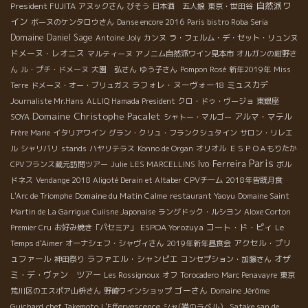
自然派ワ
President FUJITA
アヌックさん
びそう
日本酒 五人娘
東京・世田谷
イン
ボーヌのケンタロウさん
Danse encore 2016
Paris bistro Roba Seria
Domaine Daniel Sage
Antoine Joly
カンヌ
ラ・フェルム・デ・セット・リュンヌ
ドメーヌ・レオニス
マルティーヌ
アノニム自然派ワイン見本市
オルガンの紺野さ
ん
ル・プチ・ドメーヌ
大園 弘さん
ゆう子さん
Pompon Rosé
新年2019年
Miss
ラフォレ・ヌーヴォー18
ミュスカデ
Terre
ドメーヌ・オー・ブリュガス
Journaliste Mr.Hans
ALLIQ Hamada President
クロ・ドゥ・ヴージョ
東銀座
Domaine Christophe Pacalet
アルマ・マテル
SOYA
シャトー・マルゴー
Frère Marie
イタリアワイン
グラン・クリュ・フランクシュタイン
サロン・リレエ
ル
シャリバリ
stands
ハヤリテラス
Konno de Organ
オリオル
ＥＳＰＯＡもりたか
Paris
Ivo Ferreira
CPVフランス蔵元訪問ツアー
Julie
LES MARCELLINS
ボル
ドネス
Vendange 2018 Aligoté Derain et Altaber
CPVチーム
2018年皆既月食
Domaine du Matin Calme
L'Arc de Triomphe
restaurant Yaoyu
Domaine Saint
Martin de La Garrigue
Cuiisne Japonaise
ラングドック・ルシヨン
Aloxe Corton
ESPOA Yorozuya
コート・ド・ピィ
Premier Cru
お好み焼き「パセミア」
Le
アクセル・プリ
Temps d'Aimer
オーナシェフ・シャヴィさん
2019年新年昼食会
ュファール
ラファエル・シャンピエ
オザ
神田祭り
コンセプション・加藤さん
ミ・デ・ヴァン ツアー
Les Rossignoux
オフ
Torocadero
Marc Penavayre
東京
ゴーさん
荒川区のエスポア山枡さん
野崎ワインショップ
Domaine Jérôme
Guichard
chef Takemoto
L'Effervescence
シャ(猫のラベル）
Satake san de