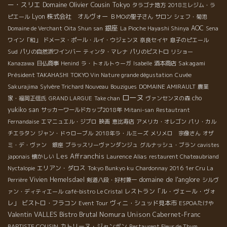
ー・スリエ
Domaine Olivier Cousin
Tokyo
タラゴナ地方
2018ミレジム・ラ
Lyon
株式会社 オルヴォー
ピエール
ＢＭОの聖子さん
サロン
シェフ・菊池
銀座
AOC
Domaine de Verchant
Oita Shun san
La Pioche Hayashi Shinya
Sena
ワイン「和」
ドメーヌ・ポール・ルイ・ウジェンヌ
奈良セイヤ
息子のピエール
Sud
パリの自然派ワインバー
ティンタ・マレナ
パリのビストロ
リショー
Sakagami
Kanazawa
日仏商事
Henind
ラ・トォルトゥーガ
Isabelle
酒本商店
Président TAKAHASHI
TOKYO Vin Nature grande dégustation
Cuvée
Sakurajima
Sylvère Trichard Nouveau
Bouzigues
DOMAINE AMIRAULT
農業
ローヌ
cho
家・福岡正信氏
GRAND LARGUE
Take chan
ヴァンセンヌの森
yukiko san
サッカーワールドカップ2018年
Mitani-san
Restautrant
Fernandaise
エマニュエル・ジブロ
映画
恵比寿店
アメリカ・オレゴン
パリ・カル
チエラタン
ジャン・ドゥローブル
2018年ラ・ルミーズ
メリメロ 宗像さん
オザ
ミ・デ・ヴァン 銀座
ブラッスリーヴァンダンジュ
グルナッシュ・ブラン
cavistes
Les Affranchis
japonais
懐かしい
Laurence Alias
restaurent Chateaubriand
エリアン・ダロス
Nyctalopie
Tokyo Bunkyo ku
Chardonnay 2016
1er Cru La
domaine de l'anglore
Vivien Hemelsdael
Perrière
剣道八段・好村兼一
シルヴ
レストラン「ル・ヴェール・ヴォ
ァン・ディティエール
café-bistro Le Cristal
レ」
ビストロ・フラコン
ヴィニ・シュッド見本市
Event Tour
ESPOAたけや
Valentin VALLES
Bistro Brutal
Nomura Unison
Cabernet-Franc
BAPTISTE COUSIN
カトリーヌ・ジャンボン
Restaurent Fleur de Thym