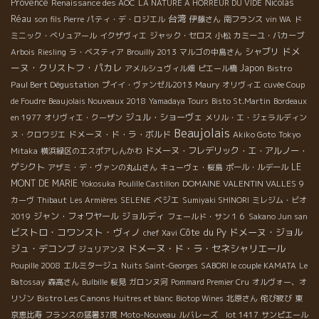
Provence
Nicolas
Renaissance des AOC
LA NATURE A HORREUR DU VIDE
台湾
Réau
son fils Pierre
パティ・デ・ロジエル
伊藤さん
南フランス
vin WA
ド
ミニック・べリュアール
イクザヴィエ
ジャック・セロス
小松
カミーユ・バカーブ
ドメ
シャブリ
Arbois
Riesling
ラ・ベスティア
Brouilly 2013
マルゴの中島さん
ーヌ・クリストフ・パカレ
Japon
Bistro
アメルシュヴィル畑
ピエール橋
Paul Bert Dégustation
プイイ・ヴァンゼル2013
Maury
オリヴィエ
cuvée Coup
de Foudre
Beaujolais Nouveaux 2018
Yamadaya Tours
Bisto St.Martin
Bordeaux
ジュル・ショーヴェ
en 1977
オリヴィエ・クーザン
メリル・エ・ジェラルディン
Beaujolais
ドメーヌ・ド・ラ・ボルド
ヌ・クロワジエ
Akiko Goto
Tokyo
ドメーヌ・フレデリック・エ・アルノー・
Mitaka
横浜緑区のエスポアしんかわ
ゲシクト
LE
アザミ・デ・ヴァンの丸山さん
キューヴェ・桜島
ポール・ルデール
MONT DE MARIE
DOMAINE VALENTIN VALLES
Yokosuka
Poulille Castillon
9
ベジエ
カーヴ
Thibaut
Les Armières
SELENE
Sumiyaki SHINORI
ミレジム・ビオ
ジャン・フォワヤール
ジョルディ
2019
フェールド・サン１６
Sakano Jun san
ビストロ・コワンスト・ヴィノ
Côte du Py
ドメーヌ・ジョル
chef Xavi
ジュ・デコンブ
ドメーヌ・ド・ラ・セネシャリエール
ジュリアンヌ
Poupille 2008
エルミタージュ
Nuits Saint-Georges
SABORI le couple KAMATA
Le
Batossay
森高さん
Bulbille
桜見
ガロンヌ河
Pommard Premier Cru
オルヴォー、オ
Bistro Les Canons
リゾン
Huitres et blanc
Biotop Wines
北原さん
侘び寂び
東
京恵比寿
フランスの猛暑37度
Moto-Nouveau
ルバレーズ lot 1417
サンピエール