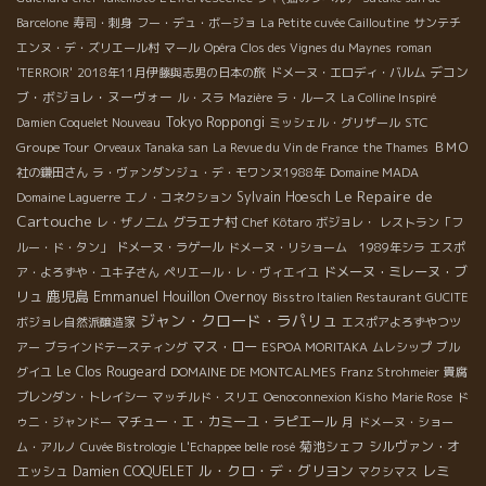
Barcelone
寿司・刺身
フー・デュ・ボージョ
La Petite cuvée Cailloutine
サンテチ
エンヌ・デ・ズリエール村
マール
Opéra
Clos des Vignes du Maynes
roman
デコン
'TERROIR'
2018年11月伊藤與志男の日本の旅
ドメーヌ・エロディ・バルム
ブ・ボジョレ・ヌーヴォー
ル・スラ
Mazière
ラ・ルース
La Colline Inspiré
Tokyo Roppongi
STC
Damien Coquelet Nouveau
ミッシェル・グリザール
Groupe Tour
Orveaux Tanaka san
La Revue du Vin de France
the Thames
ＢＭＯ
社の鎌田さん
ラ・ヴァンダンジュ・デ・モワンヌ1988年
Domaine MADA
Le Repaire de
Sylvain Hoesch
Domaine Laguerre
エノ・コネクション
Cartouche
グラエナ村
レ・ザノ二ム
Chef Kôtaro
ボジョレ・
レストラン「フ
ルー・ド・タン」
ドメーヌ・ラゲール
ドメーヌ・リショーム 1989年シラ
エスポ
ドメーヌ・ミレーヌ・ブ
ア・よろずや・ユキ子さん
ペリエール・レ・ヴィエイユ
鹿児島
リュ
Emmanuel Houillon Overnoy
Bisstro Italien Restaurant GUCITE
ジャン・クロード・ラパリュ
ボジョレ自然派醸造家
エスポアよろずやつツ
マス・ロー
アー
ブラインドテースティング
ESPOA MORITAKA
ムレシップ
ブル
Le Clos Rougeard
グイユ
DOMAINE DE MONTCALMES
Franz Strohmeier
貴腐
ブレンダン・トレイシー
マッチルド・スリエ
Oenoconnexion Kisho
Marie Rose
ド
マチュー・エ・カミーユ・ラピエール
ゥニ・ジャンドー
月
ドメーヌ・ショー
菊池シェフ
シルヴァン・オ
ム・アルノ
Cuvée Bistrologie
L'Echappee belle rosé
ル・クロ・デ・グリヨン
レミ
エッシュ
Damien COQUELET
マクシマス