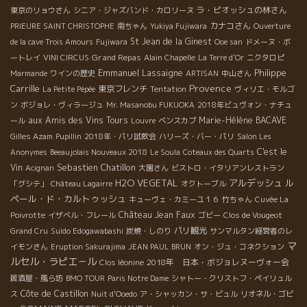
ラ・ピオッシュの林さん
東京のリョウさん
シニア・ジャズバンド・カロリーヌ
カナコさん
PRIEURE SAINT CHRISTOPHE
南ちゃん
Yukiya Fujiwara
Ouverture
St Jean de la Ginest
de la cave Trois Amours
Fujiwara
Ooe san
ドメーヌ・ボ
Grand Repas
ートレイ
VINI CIRCUS
Alain Chapelle
La Terre d'Or
ニクタロピ
Emmanuel Lassaigne
Philippe
Marmande
ワインの歴史
ARTISAN
中山さん
Provence
Carrille
東京フレンチ
La Petite Pépée
Tentation
ヴィリエ・モルゴ
ン
ボジョレ・ヴィラージュ
Mr. Masanobu FUKUOKA
2018年ビュヴォン・ナチュ
aux Amis des Vins Tours
Marie-Hélène BACAVE
ール
Louvre
ベンスカブ
Gilles Azam
Pupillin
2018年・パリ試飲会
ハリーズ・バー・パリ
Salon Les
C'est le
Anonymes
Beeaujolais Nouveaux 2018
Le Soula
Coteaux des Quarts
Sebastien Chatillon
Vin
Acignan
大園さん
ビストロ・イタリアンレストラン
H2O VEGETAL
アルデッシュ
ル
「グシテ」
Château Lagairre
オクトーブル
ペール・ド・カルトゥッシュ
キューヴェ・カミーユ１６
竹ちゃん
Cuvée La
Château Jean Faux
Poivrotte
イザベル・フレール
ゴビー
Clos de Vougeot
パリ観光
Grand Cru
Suido Edogawabashi
炭焼・しのり
サンマルタン経営者のレ
マ
イモンさん
Eruption Sakurajima
JEAN PAUL BRUN
オン・ジュ・コネクション
ルセル・ラピエ－ル
2018年 日本・ボジョレヌーヴォー会
Clos léonine
居酒屋・風ら坊
BMO TOUR
Paris Notre Dame
シャトー・クリストフ・ペイリュル
Côte de Castillon
ス
Nuit d'Ooedo
ア・シャッカン・サ・ビュル
リオネル・ゴビ