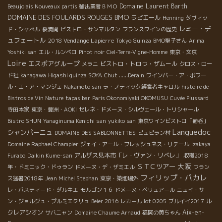
Domaine Laurent Barth
Beaujolais Nouveaux partis
輸出業者ＢＭＯ
BMO
DOMAINE DES FOULARDS ROUGES
ラピエール
Henning
ダヴィッ
レミー・デ
ド・シャペル
桜満開
ビストロ・サンマルタン
フランスワインの歴史
ュフェートル
2018 Vendange Lapierre
Tokyo Guinza
BMO聖子さん
Arima
Yoshiki san
エル・ルンベロ
Pinot noir
Ciel-Terre-Vigne-Homme
東京・文京
Loire
エスポアグループ
ビストロ・トロワ・ザムール
メラニ
クロス・ロー
ド社
kanagawa
Higashi guinza SOYA
Chut ......Derain
ワインバー・ア・ボワー
ル・エ・ア・マンジェ
Nakamoto san
ラ・ノティック経営者キャロル
histoire de
Bistros de Vin Nature
tapas bar
Paris Okonomiyaki OKOMUSU
Cuvée Plussard
寺田本家
東京・豊洲・AOKI
セレネ・ドメーヌ・シルヴェール・トリシャール
Bistro SHUN
Yanaginuma Kenichi san
yukiko san
東京ワインビストロ「葡呑」
Languedoc
シャンパーニュ
DOMAINE DES SABLONNETTES
ピュピラン村
Domaine Raphael Champier
ジェイ・アール・フレッシュネス・リテール
Izakaya
アルザス見本市「レ・ヴァン・リベレ」
Furabo
Daikin Kume-san
収穫2018
大阪
ＳＴＣツアー
年・ドミニック・ドゥラン
ドメーヌ・デ・ザミエル
フラン
フィリップ・パカレ
ス猛暑2018年
Jean Michel Stephan
東京・築地場外
レ・バスティード・ダルキエ
モルゴン１６
ドメーヌ・ベリュアール
ニュイ・サ
ル
ン・ジョルジュ・プルミエクリュ
Beier 2016
レカール lot 0205
ブルイイ2017
クレアシオン
Aix-en-
サバニャン
Domaine Chaume Arnaud
福岡の黄ちゃん