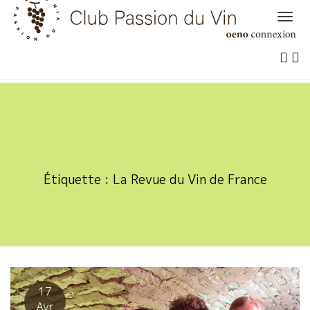
Skip
to
content
Étiquette :
La Revue du Vin de France
17
Avr