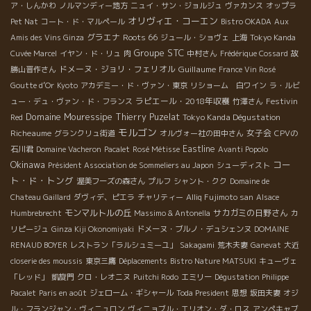
ア・しんかわ
ノルマンディー地方
ニュイ・サン・ジョルジュ
ヴァカンス
オップラ
オリヴィエ・コーエン
Pet Nat
コート・ド・マルペール
Bistro OKADA
Aux
グラエナ
Roots 66
Amis des Vins Ginza
ジュール・ショヴェ
上海
Tokyo Kanda
Groupe STC
Cuvée Marcel
イヤン・ド・リュ
肉
中村さん
Frédérique Cossard
故
ドメーヌ・ジョリ・フェリオル
Guillaume
勝山晋作さん
France Vin Rosé
Goutte d’Or
Kyoto
アカデミー・ド・ヴァン・東京
リショーム 白ワイン
ラ・ルビ
ラピエール・2018年収穫
Festivin
ュー・デュ・ヴァン・ド・フランス
竹澤さん
Domaine Mouressipe
Thierry Puzelat
Tokyo Kanda Dégustation
Red
モルゴン
Richeaume
女子会
グランクリュ街道
オルヴォー社の田中さん
CPVの
Eastline
石川君
Domaine Vacheron
Pacalet
Rosé Métisse
Avanti Popolo
Okinawa
コー
Président Association de Sommeliers au Japon
シューディスト
ト・ド・トング
渥美フーズの森さん
プルフ
シャント・クク
Domaine de
Chateau Gaillard
ダヴィデ、ピエラ
チャリティー
Alliq Fujimoto san
Alsace
モンマルトルの丘
サカガミの日野さん
Humbrebrecht
Massimo & Antonella
カ
リピージュ
Ginza Kiji Okonomiyaki
ドメーヌ・ブルノ・デュシェンヌ
DOMAINE
RENAUD BOYER
レストラン「ラルシュミーユ」
Sakagami
荒木夫妻
Ganevat
大近
closerie des moussis
東京三鷹
Déplacements
Bistro Nature MATSUKI
キューヴェ
「レッド」
凱旋門
クロ・レオニヌ
Puitchi Rodo
エミリー
Dégustation Philippe
Pacalet
Paris en août
ジェローム・ギシャール
Toda President
思想
坂田夫妻
オジ
ル・フランジャン・ヴィニュロン
ヴィニョブル・エリオン・ダ・ロス
アンペキャブ