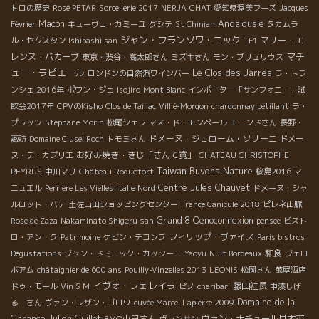
CHAT
トロの歴史
Rosé PETAR
Sorcellerie 2017
NERJA
愛知県渥美フーズ
Jacques
Andalousie
Macon
Février
キューヴェ・カミーユ
グシテ
St Chinian
タカムラ
ジャン・フランソワ・ニック
マリー・エ
ル・セクスタン
Ishibashi san
TF1
マチ
レンヌ・バカーブ
東京・渋谷・高太郎さん
ミズキさん
モン・ブリュリウス
ュー・ラピエール
Le Clos des Jarres
ロンドンの自然派ワインバー
ラ・トラ
ンシェ 2016年
ポワン・ジェ
Isojiro
Mont Blanc
インポーター「サンフォニー」試
飲会2017年
CPVのKisho
Clos de Taillac
Villié-Morgon
chardonnay pétillant
ラ・
プラッツ
Stéphane Morin
松尾シェフ
マス・ド・モンペール
エニンドさん
長野・
ドメーヌ・ジェローム・ソリーニ
諏訪
Domaine Clusel Roch
トモミさん
ドメー
お好み焼き・きじ「さんて寛」
ヌ・デ・カプリエ
CHATEAU CHRISTOPHE
Taiwan Buvons Nature
PEYRUS
中川マリ
Château Roquefort
桜島2016
マ
Centre
Jules Chauvet
ニュエル
Perriere Les Vielles
Italie Nord
ドメーヌ・シャ
ルロット・バテ
土佐山田ショッピングセンター
France Canicule 2018
ピレネ山脈
Grand 8
Oenoconnexion
Rose de Zaza
Nakaminato Shigeru san
pensee
ビスト
フィリップ・ヴァイス
ロ・アン・ク
Patrimoine
ケビン・デコンブ
Paris bistros
和食
Dégustations
ジャン・ドミニック・カッシーニ
Yaoyu
Nuit Bordeaux
ジェロ
ボアム
châtaignier de 600 ans
Pouilly-Vinzelles 2013
LEONIS
松岡さん
萬屋酒店
イヴォ・フェレイラ
藤田社長
ドゥ・モール
Vin S M
ピノ
charibari
中湊しげ
Domaine de la
る さん
ヴァン・レザン・ゴロワ
cuvée Marcel Lapierre 2009
Garance
Julien Guillot
BMO山田さん
ヴァン・ナチュール見本市
ヴァンサン