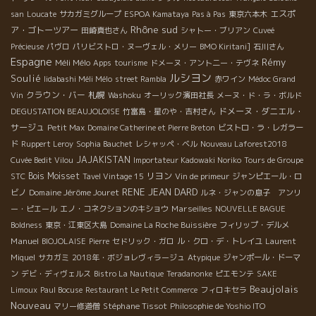
エスポ
san
Loucate
サカガミグループ
ESPOA Kamataya
Pas à Pas
東京六本木
Rhône sud
ア・ゴトーツアー
田崎真也さん
シャトー・ブリアン
Cuveé
Précieuse
パヴロ
パリビストロ・ヌーヴェル・メリー
BMO Kiritani]
石川さん
Espagne
Rémy
Méli Mélo
Apps
tourisme
ドメーヌ・アント二ー・テヴネ
ルシヨン
Soulié
Iidabashi Méli Mélo
street Rambla
赤ワイン
Médoc Grand
クラウン・バー
札幌
Vin
Washoku
オーリック濱田社長
メーヌ・ド・ラ・ボルド
ドメーヌ・ダニエル・
DEGUSTATION BEAUJOLOISE
竹富島・星のや・吉村さん
サージュ
Petit Max
Domaine Catherine et Pierre Breton
ビストロ・ラ・レガラー
ド
Ruppert Leroy
Sophia Bauchet
レシャッペ・ベル
Nouveau Laforest2018
JAJAKISTAN
Cuvée Bedit Vilou
Importateur Kadowaki Noriko
Tours de Groupe
Bois Moisset
リヨン
STC
Tavel Vintage 15
Vin de primeur
ジャンピエール・ロ
RENE JEAN DARD
Domaine Jérôme Jouret
ビノ
ルネ・ジャンの息子 アンリ
Marseilles
ー・ピエール
エノ・コネクションのキショウ
NOUVELLE BAGUE
Boldness
東京・江東区大島
Domaine La Roche Buissière
フィリップ・デルメ
Manuel
BIOJOLAISE
Pierre
セドリック・ガロ
ル・クロ・デ・トレイユ
Laurent
Miquel
サカガミ
2018年・ボジョレヴィラージュ
Atypique
ジャンポール・ドーマ
ン
デビ・ディヴェルス
Bistro La Nautique
Teradanonke
ピエモンテ
SAKE
Beaujolais
Limoux
Paul Bocuse
Restaurant Le Petit Commerce
フィロキセラ
Nouveau
Stéphane Tissot
マリー修道僧
Philosophie de Yoshio ITO