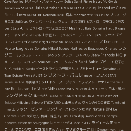
ドメーヌ・パット・ルー
Cave Papilles
Eglise Saint Pierre
bistro YUIGA de
Julien Altaber
Marcel et Claire
Kanazawa
SOPEXA
TOUR REBECCA
2018年
Richaud
宮本
Rémi DUFAITRE Nouveau2018
Montmartre Bis
Cruise
ブルノ・グ
旅行
ラニエ
Juliénas
ワインバー・ヴィノヴェリータス
ビストロ・フラコン2号店
Les Etats-Unis
ビストロ・ペシェミニヨン
Mas Haut Buis
Domaine Haut Brugas
カリニャン
ビストロマルゴ
伊豆
レ・ミュルジェ・デ・ドン・ドゥ・シヤン
プピー
Domaine La
ユ・カスティヨン
Rosé Grigri
Oriole ARTIGAS
フロリアン・ルーズ
ラン
Petite Baigneuse
Domaine Mikael Bouges
Huitres de Bouzigues
Chenas
グロール
アラン・シャペル
Jean-Francois NIQ
シュッ・・・・・ドゥラン
ド
Saint Aubin
プピーユ
メーヌ・ル・スカラベ
oeuillade
ドゥニ・タルデュ
紀子さ
ん
Yumekichi Kanda
イーストラインの門脇さん
オザミトーキョー
Domaine La
クリストフ・パカレ
Tour Boisée
Pierre ALIET
made in JAJAKISTAN
serveuse Ana
飯田橋メリメロ
ドメーヌ・ジャン・バティスト・セナ
Le Chameua
Restaurant Le Verre Volé
Ivre
Cuvée Red
VINI VERI
キュイエット
日本・浜松
ラングドック
ルーツ66
DOMAINE SARNIN BERRUX
Aurélie Geschickt
Selosse Millesime
Sylvere TRICHARD
丸山宏人さん
ワインの4つの要素
Taketomi
エリック・ピファーリング
Vin Nature BIM
jima
イーストライン社
Le
Chameau Ivre
大江さん
横浜・緑区
Kyushu Oita
お肉
Avenue des Champs-
ラピエール家
Elysées
Melon de Bourgogne
レミー・セデス
メティス17
シェ
Alain
オザミグループ
フ・丈
フランソワ・エコ
岩井さん
Kiji Okonomiyaki
キュ