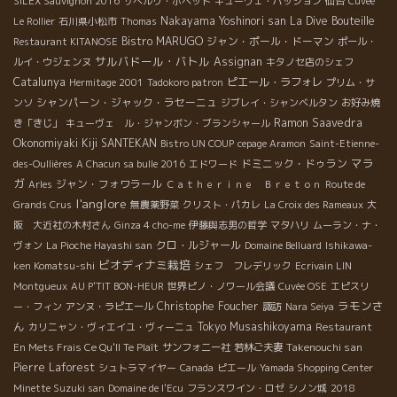
SILEX Sauvignon 2016
サぺルリ・ポペット
キューヴェ・パッション
仙台
Cuveé
Nakayama Yoshinori san
La Dive Bouteille
Le Rollier
石川県小松市
Thomas
Bistro MARUGO
ジャン・ポール・ドーマン
Restaurant KITANOSE
ポール・
サルバドール・バトル
Assignan
ルイ・ウジェンヌ
キタノセ店のシェフ
Catalunya
ピエール・ラフォレ
Hermitage 2001
Tadokoro patron
プリム・サ
シャンパーン・ジャック・ラセーニュ
ンソ
ジブレイ・シャンベルタン
お好み焼
Ramon Saavedra
き「きじ」
キューヴェ ル・ジャンボン・ブランシャール
Okonomiyaki Kiji SANTEKAN
Bistro UN COUP
cepage Aramon
Saint-Etienne-
マラ
ドミニック・ドゥラン
des-Oullières
A Chacun sa bulle 2016
エドワード
ガ
ジャン・フォワラール
Arles
Ｃａｔｈｅｒｉｎｅ Ｂｒｅｔｏｎ
Route de
l'anglore
Grands Crus
無農薬野菜
クリスト・パカレ
La Croix des Rameaux
大
阪 大近社の木村さん
Ginza 4 cho-me
伊藤與志男の哲学
マタハリ
ムーラン・ナ・
クロ・ルジャール
ヴォン
La Pioche Hayashi san
Domaine Belluard
Ishikawa-
ビオディナミ栽培
ken Komatsu-shi
シェフ フレデリック
Ecrivain LIN
Montgueux
AU P'TIT BON-HEUR
世界ピノ・ノワール会議
Cuvée OSE
エピスリ
ラモンさ
Christophe Foucher
ー・フィン
アンヌ・ラピエール
諏訪
Nara Seiya
ん
Tokyo Musashikoyama
カリニャン・ヴィエイユ・ヴィーニュ
Restaurant
Takenouchi san
En Mets Frais Ce Qu'Il Te Plaît
サンフォニー社
若林ご夫妻
Pierre Laforest
シュトラマイヤー
Canada
ピエール
Yamada Shopping Center
Minette Suzuki san
Domaine de l'Ecu
フランスワイン・ロゼ
シノン城
2018