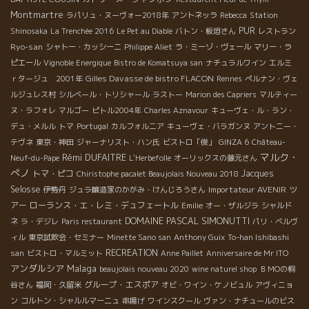
Montmartre
ラパリュ・ヌーヴォー2018年
アントネッラ
Rebecca
Station
PUR
Shinosaka
La Trenchée 2016
Le Pet au Diable
バトン・板垣さん
レストラン
Ryo-san
シャトー・カッシーニ
Philippe Aliet
ラ・ミーゾ・ヴェール
マリー・ラ
ピエール
Vignoble Energique
Bistro de Komatsuya san
ナチュラルワイン
エルミ
Gilles Davasse de bistro FLACON
ｒタージュ 2001年
Rennes
ぺルナン・ヴェ
ルジュレス村
シルベール・トリシャール
ラストー
Marion des Capriers
マルティー
ヌ・ラフォレ
マルゴー
ピトル2004年
Charles Aznavour
キューヴェ・ル・ラン・
デュ・メルル
トマ
Portugal
カルフォルニア
キューヴェ・バラガンヌ
アントニー・
テヴネ
東京・神田
ジャーナリスト・ハン氏
ビストロ「俊」
GINZA 6
Château-
マルク・
Rémi DUFAITRE
Neuf-du-Pape
L'Herbefolle
オーリックスの藤元さん
ぺノ
トマ・ピコ
Jacques
Chiristophe pacalet Beaujolais Nouveau 2018
Selosse
Importateur AVENIR
ツ
伊勢丹
ジュラ醸造家のかがみ・けんじろうさん
アー
ローランス・エ・レミ・デュフェートル
Emilie
オー・ザルジラ
シャルド
DOMAINE PASCAL SIMONUTTI
ネ
ラ・デジレ
Paris restaurant
パリ・ベルヴ
ィル
東京試飲会・セミナー
Minette Sano san
Anthony Guix
To-han Ishibashi
RECREATION
san
ビストロ・マルミット
Anne Paillet
Anniversaire de Mr ITO
アンダルシア
Malaga
beaujolais nouveau 2020
wine naturel shop
ＢＭОの桐
グループ・エスポア
谷さん
福岡・久留米
オビ・ワイン・ケノビュル
アヴィニョ
ン
コルトン・シャルルマーニュ
串揚げ
ワインスクール
ヴァン・ナチュールのビス