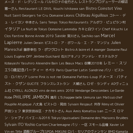
メーヌ・ド・レグリエール
バルセロナの佐竹さん
レストランプロデューサーの柳沼
Bistro Coinstot Vino
憲一さん
Restaurant LE DIVIL
Kouchi Ishikawa san
Château Aiguilloux
Domaine Léonis
Nuit Saint Georgers 1er Cru
コトー・デ
ュ・レイヨン
中本さん
Sans Temps
Tokyo Restaurants
アルボワ・ピュピラン村
イタリア
La Nuit de Tokyo
Domaine Lammidia
カキと白ワイン
Chef Kikuchi
Le
Marcel
Savoie
Clos Fantine
Bonne Année 2019
宮川さん
Sachiko san
Lapierre
Julien
Julien Derain
ビストロ・ア・ボワール・エ・ア・マンジェ
Mareschal
藤原幸也
ラ・ポワヴロット
Bistro A boire et A manger
Domaine Paul
Louis Eugène
OFF
Jérôme Guichard
石川アキノリ
アンドレ・オステルタグ
レミー・スリ
Kobayashi Yasuhiro
Alexendre Bain
Les Beaux Macs
収穫2018年
エ50歳記念パーティー
Sandrine
オペラ
Paris Quartier Latin
パリ・ビスト
Domaine Pattes-Loup
ドメーヌ・バティ
ロ・ロバセリア
Loirre
Pink is not red
スト・クザン
GUCITE
フランスレストラン 大輔さん
ロゼ・ランディ
ADヴィニュ
ム社
CYRILL ALONZO
vins de mes amis
2018 Vendange Descombes
Le Garde
PHILIPPE JAMBON
Robe
満月
L'Echappee belle
Uemura san
Matsuo chef
Poupille Atypique
八丈島
ビストロ・岡田
Syivain Respaut
共存
Rémy et Olivier
ニース
Aux Amis Komatsu san
戸田シェフ
東京世田谷区・ナカモトさん
ロマ
Tokyo Uguisudani
ン・シャプイ
バイエール2016
Domaine des Maisons Brulées
Sylvain
ITO Yoshio
Corton Charlemagne
パリ・一区
スモール品種
Xavier
Le
Vin en Tête
酒販グループESPOA
MIKUNI
ロバ・セリアのヴァンサン
BMO Kamata