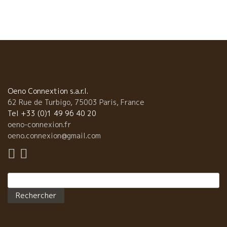
ル会議に招かれて出席している。 アメリカのピノ・ノワールの生
産者とも太い友人関係を築いているフィリップ。 ブルゴーニュを
代表する“顔”になったフィリップ・パカレ フランス国内でもブル
ゴーニュといえばPhilippe PACALETが代表格のようになってき
た。 フランスのワイン雑誌『ラ・ルヴュー・デュ・ヴァン・ド・
フランス』が2016年度の最優秀ネゴシアンとして選出した。 “ボ
ーヌの顔”と名打って一面を使って記事を掲載した。 もう誰もが認
めるブルゴーニュの名醸造家の一人になった。 次々とブラインド
テースティング的アペロ。 近年、自分の故郷であるボジョレ・テ
Oeno Connextion s.a.r.l.
ロワールを追究しはじめたフィリップ。 繊細なブルゴーニュと向
62 Rue de Turbigo, 75003 Paris, France
き合ってきたフィリップの醸すCHENASシェナは画期的な風味が
Tel +33 (0)1 49 96 40 20
ある。。 花崗岩だけでなく、色んな鉱物が入り混じるCHENASシ
oeno-connexion.fr
ェナの特殊土壌を見事に表現したフィリップ。 胡椒っぽいスパイ
oeno.connexion@gmail.com
シーさ、ややピノッテした心地よい果実味、爽やかな酸、素晴ら
しいバランスだ。 ジャン・フォワラールのMORGONモルゴンも素
晴らしかった。ゆったりとした優雅さを感じさせてくれるザ・ポ
Rechercher :
マールのピノはフィリップ独特のエモーションが伝わってくる。
今夜ここのカーヴではJAZZの生演奏が入るとのこと。ボーヌは小
さな街だけど食べること、ワインを美味しく飲むところ、 インタ
ナショナルな都会的な一面も備えている。ドンドン進化してい
る。 ありがとう、ブラインド・アペロ。