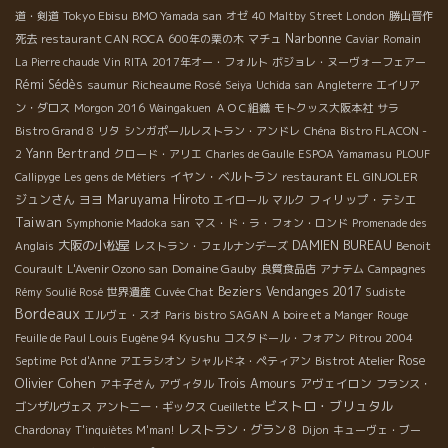
Tokyo Ebisu
道・剣道
BMO Yamada san
オゼ
40 Maltby Street London
勝山晋作
Narbonne
死去
restaurant CAN ROCA
600年の栗の木
マチュ
Caviar
Romain
La Pierre chaude
Vin RITA
2017年オー・フォルト
ボジョレ・ヌーヴォーフェアー
Rémi Sédès
Richeaume Rosé
saumur
Seiya
Uchida san
Angleterre
エイリア
ン・ダロス
Morgon 2016
Waingakuen
ＡＯＣ組織
モトクッス大阪本社
サラ
Bistro Grand 8
リタ
シンガポールレストラン・アンドレ
Chéna
Bistro FLACON -
Yann Bertrand
2
クロード・アリエ
Charles de Gaulle
ESPOA Yamamasu
PLOUF
イヤン・ベルトラン
Callipyge
Les gens de Métiers
restaurant EL GINJOLER
ジュンさん
ヨヨ
Maruyama Hiroto
フィリップ・テシエ
エイロール
マルク
Taiwan
Symphonie Madoka san
マス・ド・ラ・フォン・ロンド
Promenade des
大阪の小松屋
DAMIEN BUREAU
Anglais
レストラン・フェルナンデーズ
Benoit
Domaine Gauby
Courault
L'Avenir Ozono san
良質食品店
アナテム
Campagnes
Beziers
Vendanges 2017
Rémy Soulié Rosé
世界遺産
Cuvée Chat
Sudiste
Bordeaux
エルヴェ・スオ
Paris bistro SAGAN
A boire et a Manger
Rouge
Kyushu
Feuille de Paul Louis Eugène 94
コスタドール・フォアン
Pitrou 2004
Rose
Septime
Pot d'Anne
アエラシオン
シャルドネ・ペティアン
Bistrot Atelier
Olivier Cohen
Trois Amours
アヴェイロン
アキ子さん
アヴィタル
フランス・
ビストロ・ブリュタル
ゴンザルヴェス
アントニー・ギックス
Cueillette
レストラン・グラン８
Chardonay
T'inquiètes M'man!
Dijon
キューヴェ・ブー