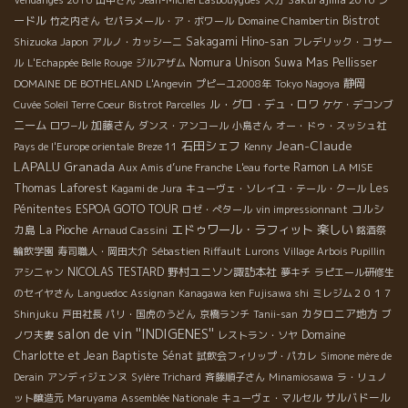
ードル
Bistrot
竹之内さん
セパラメール・ア・ボワール
Domaine Chambertin
Sakagami Hino-san
Shizuoka Japon
アルノ・カッシーニ
フレデリック・コサー
Nomura Unison Suwa
Mas Pellisser
ル
L'Echappée Belle Rouge
ジルアザム
静岡
DOMAINE DE BOTHELAND
L'Angevin
プピーユ2008年
Tokyo Nagoya
ル・グロ・デュ・ロワ
Cuvée Soleil Terre Coeur
Bistrot Parcelles
ケケ・デコンブ
ニーム
加藤さん
ロワ−ル
ダンス・アンコール
小島さん
オー・ドゥ・スッシュ社
Jean-Claude
石田シェフ
Pays de l'Europe orientale
Breze 11
Kenny
LAPALU
Granada
Ramon
Aux Amis d’une Franche
L'eau forte
LA MISE
Thomas Laforest
Les
Kagami de Jura
キューヴェ・ソレイユ・テール・クール
Pénitentes
ESPOA GOTO TOUR
コルシ
ロゼ・ぺタール
vin impressionnant
エドゥワール・ラフィット
楽しい
カ島
La Pioche
Arnaud Cassini
銘酒祭
輪飲学園
寿司職人・岡田大介
Sébastien Riffault
Lurons
Village Arbois Pupillin
NICOLAS TESTARD
野村ユニソン諏訪本社
アシニャン
夢キチ
ラピエール研修生
のセイヤさん
Languedoc Assignan
Kanagawa ken Fujisawa shi
ミレジム２０１７
カタロニア地方
Shinjuku
戸田社長
パリ・国虎のうどん
京橋ランチ
Tanii-san
ブ
salon de vin ''INDIGENES''
Domaine
ノワ夫妻
レストラン・ソヤ
Charlotte et Jean Baptiste Sénat
試飲会フィリップ・パカレ
Simone mère de
Derain
アンディジェンヌ
Sylère Trichard
斉藤順子さん
Minamiosawa
ラ・リュノ
サルバドール
ット醸造元
Maruyama
Assemblée Nationale
キューヴェ・マルセル