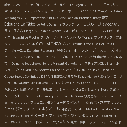
教会
キンタ・ド・ナポル
ワイン・ビールバー
La Begou
テール・ド・ヴォルカン
ドメーヌ・ジャン・ミシェル・アルキエ
2014
BUDO 11
47 リカーズ
La Boème
麻美
Vendanges 2020
Importateur BMO
Cuvée Passion
Brendan Tracy
Edouard Laffitte
ＳＴＣグループ
Le Petit Domaine
フレンチ
S'ACCAPAU
長ユキ子さん
Margaux
Hoshino Resort
シス・ピエ・シュール・テール
ロゼ・メテ
Monica
ィス
Hayashi de Pioche
ラ・カーヴ・ド・ベルヴィル
フレデリック・プル
モンマルトル
CYRIL ALONZO
タリエ
ブルイ
Atsumi Foods
La Flou
ビストロ・
ル・タン・デ・スリーズ
ラ・ヴィーニュ
Domaine Richaume 1998 Syrah
オリ
ビエ・クロス
シャンボル・ミュージニ・プルミエクリュ
アンジェ自然派ワイン見本
市・
Domaine Beauthorey
Benoit
Vincent Garreta
ル・スティアンゴルジュ・ルー
ジュ
アブリウ
勝俣さん
Societé Eau de Souche
パスカル・ショワム
Domaine
Catherine et Dominique DERAIN
ESPOAかまたや
Bazas viande
パシオン・エ・ナ
チュール心斎橋店
2018年収穫・デコンブ
Moulin Pey Labrie
LA VRILLE ET LE
ダミア
PAPILLON
長崎
ドメーヌ・ラピエール
シャトー・ピュエッシュ・オ
Nora
ン・コクレー
Georges Lemarié
pacalet familly
Suwa
今尾さん
Ｐａｓｃａｌ Ｃ
東京・六本木
Bistro
ｏｌｅｔｔｅ
ル・ブリュエル
モンギュー村
ワインバー・俊
ジュリアン・アルタベール
Simba
自然派ビストロ・Matsuki
Event du Vin
ドメーヌ・フィリップ・ジャンボン
Nature au Japon
Crosse Road Arima
ドメーヌ・セクスタン
san
ボルドー1977年
東京・神田・リショームワイン会
ド