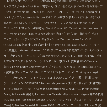
DOMAINE MARCEL RICHAUD
Kagoshima
ー
Chateau Restignac
シャル
岩ちゃん
ル・アズナヴール
NAHA
Brasil
ロゼ・そうめん
ドメーヌ・ミカエル・ブ
ージュ
Mr. Yoshio ITO
フレンチバーベキュー
クロ・デ・オリヴィエ
Abrieu
サロ
アレキサンドル・バン
ン・レザノニム
Auxerrois Nature 2016
ル・タジンヌ
シャトー・
飲み会
ＢＭОスタッフ
シャトー・シュヴァル・ブラン
son fils Marius
エギュイユ
ピオッシュの林さん
Sylvain Richeaume
Chant Coucou
R2L'O
バ
Alsace Foire "Les Vins Libérés"
バス
Matin Calme
Lilian Bauchet
ビスト
La Méditerranée
ロ・ラ・パール・デ・ザンジュ
ディジョン
EN JOUE
Mathieu et Camille Lapierre
CONNECTION
CEDRIC GARREAU
アド・ヴィニ
Laforest Nouveau 2018
ドメーヌ・
ュム醸造元
ラピエール家の自然派ワイン祭
ラ・プティット・べニューズ
Valérie
サンシニャン
シェフ・紺野
2017年 ビュ
シノン
B.B.B. ボジョレ試飲会
BMO Yamada
ルアゼロ
ユンヌ・トランシュ
Jordy
Paris bistro Coinstot Vino
ディナミタージュ
東京・名古屋の自然ワイン
シリル・アロンゾ
ビストロ・アトリエ
大試飲会
ディオニー
Vongole spagetti
ドメーヌ・ドミニッ
ギー・ブランシャール
キャヴィア
モルゴン2017年
ク・ドゥラン
COSTADORE
Pernand Vergelesse
オスピス・ド・ボーヌ
磯次郎
カタルーニャ
台北
トーハン酒販ツアー
桜・花見
Chateaubriand
Vin Picoeur
Le Bout du Monde
François Lemarié
俊さん
Miyako-jima
Indigene
高知の石川
さん
Trouillas
Hospice de Beaune
マリウス・ラフィット
プラス・ド・ラ・ブルス
三谷さん
Damien Coquelet Nouveau 2018
レストラン ラ・カサ・デル・ぺロ
武