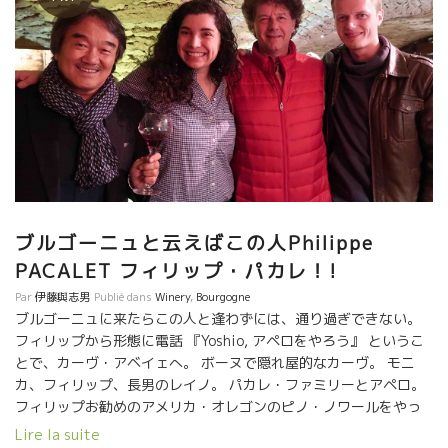
ブルゴーニュと云えばこの人Philippe
PACALET フィリップ・パカレ！!
Par
伊藤與志男
Publié dans
Winery
,
Bourgogne
ブルゴーニュに来たらこの人と逢わずには、通り過ぎできない。
フィリップから形態に電話 『Yoshio, アペロをやろう』 というこ
とで、カーヴ・アベイェへ。 ボーヌで隠れ屋的なカーヴ。 モニ
カ、フィリップ、長男のレイノ。 パカレ・ファミリーとアペロ。
フィリップお勧めのアメリカ・オレゴンのピノ・ノワールをやっ
た。 フィリップは毎年、アメリカで開かれる、世界ピノ・ノワー
Lire la suite