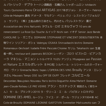
パトリック・デプラ
ル
トーハン酒販店・石橋さん
シャポームロン
Ishibashi
Oriol ARTIGAS
Tours
Quinonero Pierre
2017年ボジョレ・ヌーヴォー
Fabrice
Côte de Malepère
調布
ドメーヌ・サルナン・ベリュ
パリ・レストラン「ジョルジ
ュ・サンク」
（株）土佐山田の三谷さん、内川さん
パリレストラン・奏で
ミネルヴォワ
Association des Vins Naturels
タヴェル・ロゼ
10 ans de
remerciement
La Rose Qui Touche
ルイック
Nishi san
イオデ
Senior Jazz Bande
CAROLINE
レ・ガニヴェ
DOMAINE STEPHANIE ET VINCENT DEBOUTBERTIN
本
物ワイン
リリアン・ボシェ
Valençay
OSAKA Shinsaibashi bistro
Domaine
Romaneaux-Destezet
Isabelle Frère
Pascale Choime
カリム
Takahashi san
生産
restaurant japonais BISSOH
ビストロ・ビアンカ
者一押し
レーザン・ゴロワ
ーラ
マキシム・マニョン
YUZU
Passion
トゥルイヤス
アンジュ
Miyagawa san
エスカルポレット
et Nature
ＢＭО社
シルベール・トリシャールのヌーヴォー
Brouilly
ガロ・ヴァン
Grenache Blanc
tapas
L'OPERA DES VINS
アンヌ・エレン
コルビエール
ヌさん
Mauvais Temps
OSE
Izu
OFF DE OUFF
フレッド
Descombes Beaujolais Nouveau
Paris bistro Goguette
Alma Matert
Domaine
アラン・カステックス
jean-Claude Rateau
LE PRE VERRE
岩田さん（岩ちゃ
ん）
セ・ル・プランタン2016
ラ・ヴリーユ・エ・ル・パピヨン
トロカデロ
DOMAINE DES AMIEL
ルージュ・フイユ・ド・ポール・ウジェンヌ1994年
AC
フ
Cote de Brouilly
DOMAINE LEONINE
GAR'O'VIN
Sommelier Matsumoto san