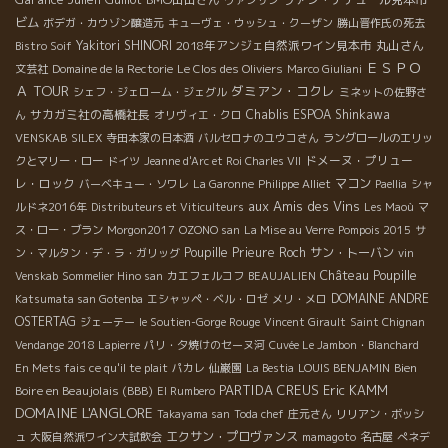
ビム
ボデガ・カウゾン醸造元
キューヴェ・ウッシュ・クーザン
勝山晋作氏の死去
Yakitori SHINORI
2018年アンジェ自然派ワイン見本市
丸山さん
Bistro Soif
ＥＳＰＯ
文芸社
Domaine de la Rectorie
Le Clos des Oliviers
Marco Giuliani
Ａ TOUR
ダミアン・コクレ
シェフ・ジェローム・ジェグル
ミネットの佐野さ
サカガミ社の高橋社長
Chablis
ESPOA Shinkawa
ん
オリヴィエ・クロ
VENSKAB
SILEX
寺田本家の日本酒
バルセロナのユウコさん
ラングロールのエリッ
ドメーヌ・プリュー
クとマリー・ロー
ドイツ
Jeanne d'Arc et Roi Charles VII
レ・ロック
マコン
バーベキュー・ソワレ
La Garonne
Philippe Alliet
Paellia
シャ
aux Amis des Vins
ルドネ2016年
Distributeurs et Viticulteurs
Les Maoù
マ
ス・ロー・ブラン
Morgon2017
OZONO san
La Mise au Verre
Pompois 2015
サ
Poupille
Prieure Roch
サン・トーバン
ン・マルタン・デ・ラ・ガリッグ
vin
Château Poupille
Venskab
Sommelier Hino san
カエフェルコフ
BEAUJALIEN
DOMAINE ANDRE
Katsumata san Gotenba
エシャッペ・ベル・ロゼ
メリ・メロ
OSTERTAG
ジェーテー
le Soutien-Gorge Rouge
Vincent Girault
Saint Chignan
Vendange 2018 Lapierre
パリ・夕焼けのセーヌ河
Cuvée Le Jambon・Blanchard
Bien
En Mets fais ce qu'il te plait
パカレ
仙巌園
La Bestia
LOUIS BENJAMIN
PARTIDA CREUS
Eric KAMM
Boire en Beaujolais (BBB)
El Rumbero
DOMAINE L'ANGLORE
Takayama san
Toda chef
庄元さん
リリアン・ボッシ
エクサン・プロヴァンス
ュ
大阪自然派ワイン大試飲会
mamagoto
名古屋
ぺネデ