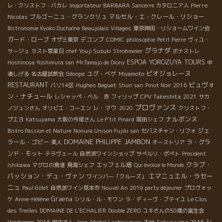
Pierre
レ・クリストフ・パカレ
Importateur BARBARA
Sancerre
カタロニア人
Nicolas
ブルゴーニュ・グランクリュ
マルセル・エ・クレール・リショー
Bistronomie
Kyoko Duchaîne
Beaujolais Villages
東京神田・リショームワイン会
ガード・ローブ
デコンブ
オザミ東京
COMIC
philosophie
Petit Pierre
ヴィユ・
グラナダ
サージュ
ラスト営業日
chef Youji Suzuki
Strohmeier
ボナストレ
ESPOA YOROZUYA TOURS
Hoshinoya Yoshimura san
Mr.Tamajo de Diony
中
ビオジョレーヌ
ユグ・べゲ
湊しげる
名古屋試飲会
Géorgie
Miyamoto
RESTAURANT
ビュヴォ
Hughes Beguet
パリ14区
Shun san
Pinot Noir 2016
ン・ナチュール
CPV Takeshita
レシャッペ・ベル 赤
フィリップ
2021
サカ
プロヴァンス
レ・マウ
ノジュンさん
オリビエ・コーエン
2020
クリストフ・
ナルボンヌ
プエヨ
Katsuyama
大阪の今尾さん
Le P'tit Pinard
岡田シェフ
ジェ
Bistro Passion et Nature
Nonura Unison Fujiki san
セバスチャン・リフォ
DOMAINE PHILIPPE JAMBON
ラール・ゴビー
ラ・グラ
美人
オーストリア
ンド・モット
テラヴェール
自然派ワインショップ
サぺルリ・ポぺト
President
クラブ・
エッフェル塔
Ishikawa
マグロの漁港
鳥海シェフ
Qui évolue le Monde
パッション・デュ・ヴァン
エマニュエル・ラセー
ワインバー「クルーズ」
ニュ
Paul Gillet
自然派ワイン見本市
Nouvel An 2019 party déjeuner
プロヴォッ
Graena
ケ
Anne-Hélène
シリル・ル・モワン
ラ・ディーヴ・ブテイユ
Le Clos
des Treilles
DOMAINE DE L'ECHALIER
Double ZERO
ユキさんの50歳の誕生会
Sakurajima 2016
シ
Vendanges 2016
田中さん
Jean-Michel Lasbouygues
大分