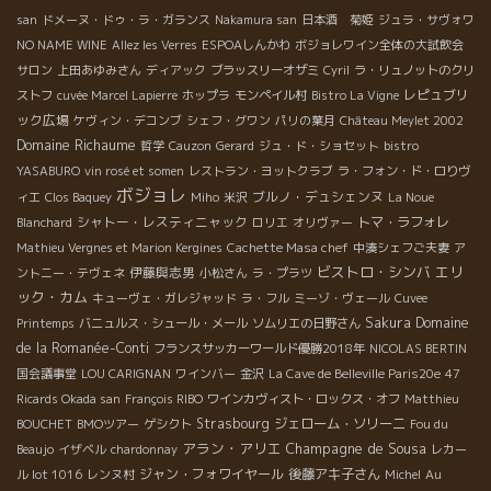
san
ドメーヌ・ドゥ・ラ・ガランス
Nakamura san
日本酒 菊姫
ジュラ・サヴォワ
NO NAME WINE
Allez les Verres
ESPOAしんかわ
ボジョレワイン全体の大試飲会
サロン
上田あゆみさん
ディアック
ブラッスリーオザミ
Cyril
ラ・リュノットのクリ
レピュブリ
ストフ
cuvée Marcel Lapierre
ホップラ
モンペイル村
Bistro La Vigne
ック広場
ケヴィン・デコンブ
シェフ・グワン
パリの葉月
Château Meylet 2002
Domaine Richaume
哲学
Cauzon
Gerard
ジュ・ド・ショセット
bistro
YASABURO
vin rosé et somen
レストラン・ヨットクラブ
ラ・フォン・ド・ロりヴ
ボジョレ
ブルノ・デュシェンヌ
ィエ
Clos Baquey
Miho
米沢
La Noue
シャトー・レスティニャック
トマ・ラフォレ
Blanchard
ロリエ
オリヴァー
Mathieu Vergnes et Marion Kergines
Cachette Masa chef
中湊シェフご夫妻
ア
ビストロ・シンバ
エリ
伊藤與志男
ントニー・テヴェネ
小松さん
ラ・プラツ
ック・カム
キューヴェ・ガレジャッド
ラ・フル
ミーゾ・ヴェール
Cuvee
Sakura
Domaine
Printemps
バニュルス・シュール・メール
ソムリエの日野さん
de la Romanée-Conti
フランスサッカーワールド優勝2018年
NICOLAS BERTIN
国会議事堂
LOU CARIGNAN
ワインバー
金沢
La Cave de Belleville Paris20e
47
Ricards Okada san
François RIBO
ワインカヴィスト・ロックス・オフ
Matthieu
Strasbourg
ジェローム・ソリーニ
BOUCHET
BMOツアー
ゲシクト
Fou du
アラン・アリエ
Champagne de Sousa
Beaujo
イザベル
chardonnay
レカー
ジャン・フォワイヤール
後藤アキ子さん
ル lot 1016
レンヌ村
Michel
Au