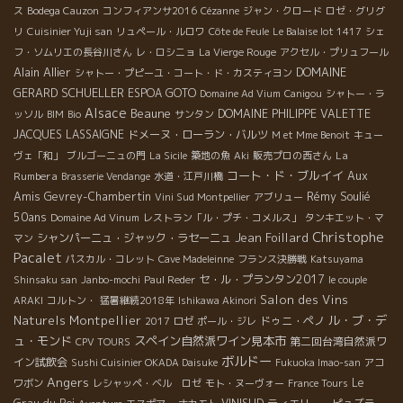
ス
Bodega Cauzon
コンフィアンサ2016
Cézanne
ジャン・クロード
ロゼ・グリグ
リ
Cuisinier Yuji san
リュペール・ルロワ
Côte de Feule
Le Balaise lot 1417
シェ
フ・ソムリエの長谷川さん
レ・ロシニョ
La Vierge Rouge
アクセル・プリュフール
Alain Allier
DOMAINE
シャトー・プピーユ・コート・ド・カスティヨン
GERARD SCHUELLER
ESPOA GOTO
Domaine Ad Vium
Canigou
シャトー・ラ
Alsace
Beaune
DOMAINE PHILIPPE VALETTE
ッソル
BIM
Bio
サンタン
JACQUES LASSAIGNE
ドメーヌ・ローラン・バルツ
M et Mme Benoit
キュー
La
ヴェ「和」
ブルゴーニュの門
La Sicile
築地の魚
Aki
販売プロの西さん
コート・ド・ブルイイ
Aux
Rumbera
Brasserie Vendange
水道・江戸川橋
Amis
Rémy Soulié
Gevrey-Chambertin
Vini Sud Montpellier
アブリュー
50ans
Domaine Ad Vinum
レストラン「ル・プチ・コメルス」
タンキエット・マ
Christophe
Jean Foillard
シャンパーニュ・ジャック・ラセーニュ
マン
Pacalet
パスカル・コレット
Cave Madeleinne
フランス決勝戦
Katsuyama
セ・ル・プランタン2017
Shinsaku san
Janbo-mochi
Paul Reder
le couple
Salon des Vins
ARAKI
コルトン・
猛暑継続2018年
Ishikawa Akinori
Naturels Montpellier
ル・ブ・デ
ドゥニ・ペノ
2017
ロゼ
ポール・ジレ
ュ・モンド
スペイン自然派ワイン見本市
第二回台湾自然派ワ
CPV TOURS
ボルドー
イン試飲会
Sushi Cuisinier OKADA Daisuke
Fukuoka Imao-san
アコ
Angers
Le
ワボン
レシャッペ・ベル ロゼ
モト・ヌーヴォー
France Tours