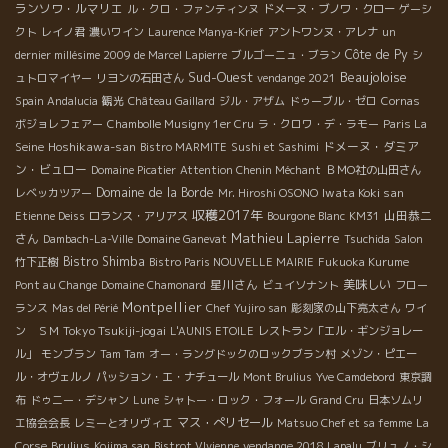
ランソワ・ルマリエ
ル・クロ・ファンティンヌ
ドメーヌ・ブノワ・クロー
ゲーシ
クト
レイノ君
濃いワイン
Laurence Manya-Krief
アントワンヌ・アレナ
un
Côte de Py
dernier millésime 2009 de Marcel Lapierre
ブルゴーニュ・ブラン
シ
Sud-Ouest
Beaujoloise
ュトロマイヤー
リヨンの石田さん
vendange 2021
Spain Andalucia
観光
Château Gaillard
ジル・アザム
ドゥーブル・ゼロ
Cornas
ボジョレフェアー
Chambolle Musigny 1er Cru
ラ・クロワ・デ・ラモー
Paris La
Hoshikawa-san
ドメーヌ・ダミア
Seine
Bistro MARMITE
Sushi et Sashimi
ン・ビュロー
Domaine Picatier
Attention Chenin Méchant
ＢＭО社の山田さん
Domaine de la Borde
Iwata Koki san
レベッカツアー
Mr. Hiroshi OSONO
収穫2017年
山田恭二
Etienne Deiss
ロランス・アリアス
Bourgone Blanc
KM31
Mathieu Lapierre
さん
Dambach-La-Ville
Domaine Ganevat
Tsuchida
Salon
Bistro Shimba
竹下正樹
Bistro Paris NOUVELLE MAIRIE
Fukuoka Kurume
星川さん
美味しい
Pont au Change
Domaine Chamonard
ビュイソナント
フロー
Montpellier
ランス
Mas del Périé
Chef Yujiro san
彫刻家の山下亮太さん
ワイ
Tokyo Tsukiji-jogai
ン ＳＭ
L'AUNIS ETOILE
レストラン「エル・ギンジョレー
ル」
モンブラン
Tam Tam
オー・ラングドックのロックブラン村
メゾン・ピエー
ル・オヴェルノ
パッション・エ・ナチュール
Mont Brulius
Yve Camdebord
東京調
布
ドゥニー・デシャン
Lune
シャトー・ロック・フォール
Grand Cru
日本ソムリ
マス・ぺリセール
エ協会会長
レミーとオリヴィエ
Matsuo Chef et sa femme
La
Corse
Brulius
Kojima san
Bistrot VIvienne
vendange 2018 Lapalu
ブリュノ・シ