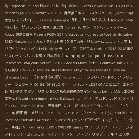
Place de la République
島
Stéphanie Roussel
Ooita
Le Nouvel An 2019
Les 4
éléments pour Vin Nature
2018年11月伊藤日本ハードスケジュール
ミネットの鈴
PHILIPPE PACALET
マルセイユ
木さん
Le Layon
Auvergne
Iidabqshi Méli
レ・ザフランシ
Mélo
東京・恵比寿
Monsanto
オン・サンバ・レ・クイーユ
Rouge
東京の夜景
Pizzeria ROBA SERIA
Yorozuya
Mouressipe Rosé
vin du sabre
BMO Masako san
ニコラ・レオ
ロ
カム・アシュトラ
2018年収穫・リショーム
ゼワイン
Valence Cachette etoilé
ラ・カーブ・アピコル
canicule 2018
2018年ク
Champagne Jacques Lassaigne
リストッフ・パカレ収穫20周年記念
Descombes Beaujolais Nouveau 2018
Gaec du Mazel
シェナ
Uchikawa san
2018
年収穫リショーム
Cuveé WA
JR Freshness Akayama san
Mas de l'Escarida
Gerard GAUBY
Chateau Cassini
Histoire du vin
ジュリアン・ドゥラン
ブリュ
Nicolas Renaud
オー・フォルト
ノー・シュラー
LESTIGNAC
ロニス・エトワ
レ
モンタダ
ワイン・リタ
レランス島の修道僧のワイン
îles de Lérins
ソムリエの松
イヴ・カムドボルド
ビストロ
本さん
Minami chan
Importatrice Kadowaki san
Yuki san
Kamm Asutra
世界遺産旧ボルドー街
ペシェミニヨン
サント・ヴィクト
飯田橋 メリメロ
Eau Forte
ワール
ドメーヌ・リリアン・ボシェ
へニングさん
COSMIC
Domaine Coudoulet
Autour d'un verre
ガイヤック
インポーター「アヴ
サン・ジャン・ド・ラ・ジネ
ニール社」
Vin de France
2300年の杉の木
Gamay
スト
ドメーヌ・フィリップ・デルメ
ジャン・ミッシェル・ステファン
エスポ