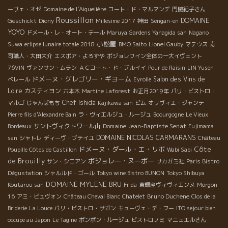
Domaine de l’Aiguelière
ーヴェ・オゼ
コート・ド・マルマンデ
門脇紀子さん
Roussillon
DOMAINE
Geschickt
Diony
Millesime 2017
神田
Sengan-en
YOYO
ドメール・レ・オート・テール
Maruya Gardens Yanagida san
Nagano
小松屋
Suwa
eclipse lunaire totale 2018
BMO Saito
Lionel Gauby
マテウス
寿
司職人・大田大介
エスポア・よろずや
ボジョレワイン全体の一大イヴェント
76VIN
ヴァンサン・ムラン
ＡＣコート・ド・ブルイイ
Pour de Raisin
LIN Yusen
ドメーヌ・グレゴリー・ギヨーム
Salon des Vins de
ベレール
Eyrolle
Loire
カスティヨン
六本木
Martine Laforest
お正月2019年
パリ・ビストロ・
Chef Ishida
マルゴ
じゃんぼもち
Kajikawa san
ビム
オリヴィエ・ジャンテ
Pierre fils d'Alexandre Bain
ラ・ヴィエルジュ・ルージュ
Boourgogne
Le Vieux
サントヴィクトワール山
Domaine Jean-Baptiste Senat
Bordeaux
Fujimama
DOMAINE NICOLAS CARMARANS
san
シャトレ
ディーヴ・ブテイユ
Château
ドメーヌ・ダール・エ・リボ
Côte
Poupille Côtes de Castillon
Wabi Sabi
de Brouilly
ボジョレー・ヌーボー
サン・シニアン
サカガミ社
Paris Bistro
Dégustation
シャルルド・ゴール
Tokyo wine Bistro BUNON
Tokyo Shibuya
DOMAINE MYLENE BRU
Koutarou san
Frida
東銀座ヴィヴィエンヌ
Morgon
Bruno Duchene
16
アミ・ビュヴォン
Château Cheval Blanc
Chatelet
Clos de la
Briderie
La Louce
パリ・ビストロ・サガン
キューヴェ・デ・フー
ITO sejour bien
occupe au Japon
Le Tagine
ポンポン・ルージュ
ビストロノミ
マニュエルさん