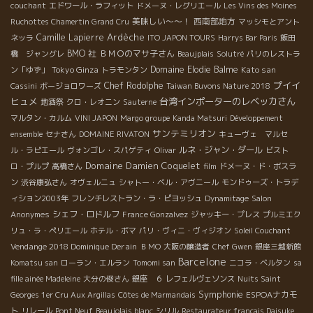
couchant
エドワール・ラフィット
ドメーヌ・レグリエール
Les Vins des Moines
美味しい～～！
西南部地方
Ruchottes Chamertin Grand Cru
マッシモとアント
Ardèche
Camille Lapierre
ネッラ
ITO JAPON TOURS
Harrys Bar Paris
飯田
BMO 社
ＢＭＯのマサ子さん
橋 ジャングレ
Beaujplais
Solutré
パリのレストラ
Tokyo Ginza
Domaine Elodie Balme
Kato san
ン「ゆず」
トラモンタン
プイイ
Chef Rodolphe
Cassini
ボージョロワーズ
Taiwan Buvons Nature 2018
ヒュメ
台湾インポーターのレベッカさん
地酒祭
クロ・レオニン
Sauterne
マルタン・カルム
VINI JAPON
Margo groupe
Kanda Matsuri
Développement
サンテミリオン
ensemble
セナさん
DOMAINE RIVATON
キューヴェ マルセ
ルネ・ジャン・ダール
ル・ラピエール
ヴォンゴレ・スパゲティ
Olivar
ビスト
Domaine Damien Coquelet
ロ・プルプ
高橋さん
film
ドメーヌ・ド・ボスラ
ン
渋谷康弘さん
オヴェルニュ
シャトー・ベル・アヴニール
モンドゥーズ・トラデ
ィション2003年
フレンチレストラン・ラ・ピヨッシュ
Dynamitage
Salon
シェフ・ロドルフ
Anonymes
France Gonzalvez
ジャッキー・プレス
プルミエク
リュ・ラ・ペリエール
ホテル・ボマ
パリ・ヴィニ・ヴィジオン
Soleil Couchant
Vendange 2018 Dominique Derain
ＢＭО
大阪の醸造者
Chef Gwen
銀座三越新館
Barcelone
Komatsu san
ローラン・エルラン
Tomomi san
ニコラ・ベルタン
sa
fille ainée Madeleine
大分の俊さん
銀座 ６
レフェルヴェソンス
Nuits Saint
Symphonie
ESPOAナカモ
Georges 1er Cru Aux Argillas
Côtes de Marmandais
ト
リレール
Pont Neuf
Beaujolais blanc
シリル
Restaurateur français Daisuke