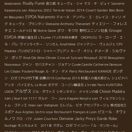
Pouilly-Fumé
biodynamic
弥三郎
キューヴェ・シャ
マス・オ・ビュイ
Sancerre
Kawamura san
Abouriou 2002
Terre de Volcan 2014
Covert Garden
Bien Boire
ESPOA Nakamoto
en Beaujolais
ドメーヌ・アンドレ・エ・ミレイユ・ティソ
ペ
Domaine Anthony Thevenet
ティエリー・フォレス
グ
キューヴェ・プランタン
Groupe
チエ
ボワ・モワセ
野村ユニソン社長
エールドゥロ
桜
Notre-Dame
ESPOA
ラ・ローブ・エ・
伊藤の誕生日
L'Ecume
パリのお好み焼き OKOMUSU
ル・パレ
ワインライター・リンさん
Anathème
ジャンマリー・ヴェルジェ
CPV
ドメーヌ・シルヴァ
Madoka
パリのビストロ・シャトーブリアン
カーブ・オジェ
ン・ボック
Olivier Cros et Sylvain Respaut
2018 Beaujolais
Rosé Obi Wine
Nouveaux
ジャン・セバスチャン・ジョアン
Cuvée Camille
Catherine Deneuve
Les Clapas
Foulard Rouge
ル・タン・デメ
Paris Restaurant KANADE
ポンポ
ン・ロゼ
CPVの竹下君
収穫2016
Confianza 2016
料理人の高太郎さん
シュビドバ
L'irréel
アンヌ・パイエさん
Le Bruel
ボデガ・コーゾン醸造元
Paris KUNITORA
アルザス
Chinon
Madoka
UDON
ジル・ダヴァス
シモンヌサン・ドゥランの母
san
Jura Kagami Kenjiro san
L'écart lot 1117
ガルド・フー
ヴィルフランシュ
トム・ゴティエ
Imao-san
Vodopivec
ミレジム・ビオ
アセンブラージュ
株式会社エ
ピエール・オヴェ
スポア
Aux Argillas
bistro soya
Restaurant français à Lyon
ルノワ
Domaine Jacky Preys
Garde Robe
クロ・バケ
Julien Courtois
Nuitage
モンカルメス 2011年
マダム・ロゼ
ワインバー「ル・サンセール」