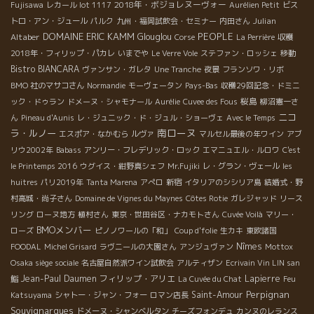
2018年・ボジョレヌーヴォー
Fujisawa
レカール lot 1117
Aurélien Petit
ビス
Julian
トロ・アン・ジュール
パルク
九州・福岡試飲会・セミナー
内田さん
DOMAINE ERIC KAMM
PEOPLE
Altaber
Glouglou
Corse
La Perrière
収穫
2018年・フィリップ・パカレ
いまでや
Le Verre Vole
ステファン・ロッシェ
移動
Bistro BIANCARA
ヴァンサン・ガレタ
Une Tranche
夜景
フランソワ・リボ
BMO 社のマサコさん
Normandie
モーヴェータン
Pays-Bas
収穫29回記念・ドミニ
桜島
ック・ドゥラン
ドメーヌ・シャモナール
Aurélie
Cuvee des Fous
柳沼憲一さ
ニコ
ん
Pineau d'Aunis
レ・ジュニック・ド・ジュル・ショーヴェ
Avec le Temps
南ローヌ
ラ・ルノー
エスポア・なかむら
ルヴァ
マルセル最後の年ワイン
アブ
リウ2002年
Babass
アンリー・フレデリック・ロック
エマニュエル・ルロワ
C'est
le Printemps 2016
ウグイス・紺野真シェフ
Mr.Fujiki
レ・グラン・ヴェール
les
huitres
パリ2019年
Tanta Marena
アぺロ
新宿
イタリアのシシリア島
結婚式・野
村高城・尚子さん
Domaine de Vignes du Maynes
Côtes Rotie
ガレジャッド
リース
リング
ローヌ地方
植村さん
東京・世田谷区・ナカモトさん
Cuvée Voilà
マリー・
BMOメンバー
ローズ
ピノノワールの「和」
Coup d'folie
生カキ
東欧諸国
Nîmes
FOODAL
Michel Grisard
ラヴニールの大園さん
アンジュヴァン
Mottox
Osaka siège sociale
名古屋自然派ワイン試飲会
アルティザン
Ecrivain Vin LIN san
Jean-Paul Daumen
フィリップ・アリエ
Lapierre
鮨
La Cuvée du Chat
Feu
Perpignan
Saint-Amour
Katsuyama
シャトー・ジャン・フォー
ロマン店長
Souvignargues
ドメーヌ・シャンベルタン
チーズフォンデュ
カンヌのレランス