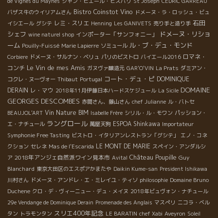
de Vignes du Maynes
ジャン・ピエール・ビスパリ
St Joseph
CEDRIC GARREAU
Bistro Coinstot Vino
バザス牛のウイリアムさん
ドメーヌ・ラ・ロッシュ・ビュ
石田
レミ・スリエ
イシエール
グシテ
Henning
Les GANIVETS
売り手と造り手
シェフ
ドメーヌ・リショ
インポーター「サンフォニー」
wine naturel shop
ーム
ル・ブ・デュ・モンド
Pouilly-Fuissé
Marie Lapierre
ソミュール
ロマネ・
Corbiere
ドメーヌ・サルナン・ベリュ
パリのビストロ
バイエール2016
Le Vin de mes Amis
コンチ
ガヌヴァ醸造元
GAR'O'VIN
La Prats
ダミアン・
コート・デュ・ピ
DOMINIQUE
コクレ・ヌーヴォー
Thibaut
Portugal
DOMAINE
DERAIN
レ・マウ
2018年11月伊藤日本ハードスケジュール
La Sicile
GEORGES DESCOMBES
赤間さん、藤山さん
chef Julianne
ル・バトセ
Vin Nature BIM
BEAUJOL'ART
Isabelle Frère
シリル・ル・モワン
パッション・
ラングロール
ESPOA Shinkawa
エ・ナチュール
萬屋天狗
Importateur
Symphonie Free Tasting
ビストロ・イタリアンレストラン「グシテ」
エノ・コネ
LE MONT DE MARIE
クション
セレネ
Mas de l'Escarida
スペイン・アンダルシ
Château Poupille
2018年アンジェ自然派ワイン見本市
Guy
ア
Avital
Blanchard
東京大田区のエスポアかまたや
Daikin Kume-san
President Ishikawa
川村さん
ドメーヌ・アンドレ・エ・ミレイユ・ティソ
philosophie
Domaine Bruno
Duchene
クロ・デ・ヴィーニュー・デュ・メイヌ
2018年ビュヴォン・ナチュール
29e Vendange de Dominique Derain
Promenade des Anglais
マスぺリ
ニコラ・ベル
スリエ400年記念
タン
トラモンタン
LE BARATIN
chef Xabi
Aveyron
Soleil