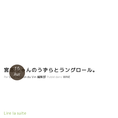
16
宮本ちゃんのうずらとラングロール。
Avr
Par
Club Passion du Vin 編集部
Publié dans
WINE
Lire la suite