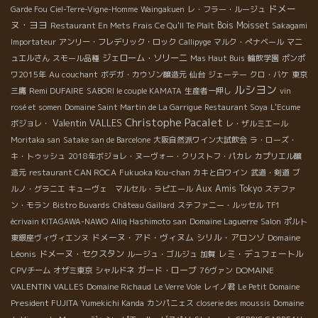
ドメー
Garde Fou
Ciel-Terre-Vigne-Homme
Waingakuen
レ・フラー・ルージュ
ヌ・ヨヨ
Bois Moisset
Restaurant En Mets Frais Ce Qu'Il Te Plaît
Sakagami
Importateur
アンリー・フレデリック・ロック
Callipyge
マルク・ぺナベール
マニ
ジェローム・ソリーニ
ュエルさん
スモール品種
Mas Haut Buis
輪飲学園
ポンポ
ワ2015年
Au couchant
ボデガ・カウゾン醸造元
仙台
ジェーテー
クロ・バケ
東京
ルシヨン
Remi DUFAIRE
三鷹
SABORI le couple KAMATA
生産者一押し
vin
rosé et somen
Domaine Saint Martin de La Garrigue
Restaurant Soya
L'Ecume
Christophe Pacalet
Valentin VALLES
ボジョレ・
レ・ザルミエール
Moritaka san
Satake san de Barcelone
大阪自然派ワイン大試飲会
ラ・ローズ・
キ・トゥッシュ
2018年ボジョレ・ヌーヴォー・クリストフ・パカレ
カプリエル醸
造元
restaurant CAN ROCA
Fukuoka Kou-chan
カキと白ワイン
武道・剣道
ブ
Aux Amis Tokyo
ルノ・グラニエ
キューヴェ マルセル・ラピエール
ステファ
ン・モラン
Bistro Buvards
Château Gaillard
ステファニー・ルッセル
TF1
écrivain KITAGAWA-NAWO
Alliq Hashimoto san
Domaine Laguerre
Salon
ポルト
ドメーヌ・アド・ヴィヌム
シリル・アロンゾ
Domaine
東銀座ヴィヴィエンヌ
Léonis
ドメーヌ・セクスタン
レミ・デュフェートル
ルージュ・ゴルジュ
加賀
ガード・ローブ
DOMAINE
CPVチーム
オザミ東京
シャルドネ
76ヴァン
VALENTIN VALLES
Domaine Richaud
Le Verre Vole
レイノ君
Le Petit Domaine
President FUJITA
Yumekichi Kanda
カンパニェス
closerie des moussis
Domaine