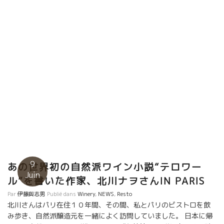
る美味しいワイン。 今や、二人の息子も加わり、ますます仕事が
味しいお寿司屋さん“YUZU”のシェフ。 手際のよい包丁さばきで一
充実、精密になってきた。どこまで、美味しくなるのか将来が更
瞬のうちに完成。ヤー！美味しく、楽しい一期一昼でした。
に楽しみ。
9
あの世界初の自然派ワイン小説“テロワー
Juin
ル”を書いた作家、北川ナヲさんIN PARIS
Par
伊藤與志男
Publié dans
Winery
,
NEWS
,
Resto
北川さんはパリ在住１０年間、その間、私とパリのビストロを飲
み歩き、自然派醸造元を一緒によく訪問していました。 日本に帰