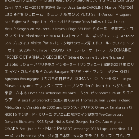
encore 2016
奈良セイヤ
Cruise
京橋フレンチ
Jérôme Guichard
ドウロ
Quinta do
にない。すべては畑で決まっている。醸造で起こることはすべて
Marcel
Manuel
畑での結果でしかない。』 白い石が土中の湿気を守る ワイン造り
Carril
マス・ロー2013年
飲み会
Senior Jazz Bande CAROLINE
Lapierre
ナルボンヌ
に関しては、フラール・ルージュのジャンフランソワ・ニックの
ジェローム・ジュレ
YUZU
Saint-Amour
Miyagawa
影響を大きく受けている。ジャンフランソワ・ニックは、マルセ
Gilles et Catherine
san
Fujiwara
Europe
キューヴェ・オゼ
Etienne Deiss
ル・ラピエール系の自然派の造りを継承している。グラップ・ア
Vergé
ドメーヌ・ダミアン・コ
Sengan-en
Maupertuis Neyrou-Plage
SELENE
ンティエール、除梗をしないセミ・マセラッション・カルボニッ
クレ
Bistro Montmartre
NERJA
レストラン「エル・ギンジョレール」
Antoine
ク方式だ。自然と人、植物、動物が一体となって葡萄・ワインを
Visite Paris
Joly
ブルグイユ
パリ・夕焼けのセーヌ河
エドワール・ラフィット
ヌ
造っている。１９世紀初めには、ブルゴーニュのボーヌと同様の
DOMAINE
ーヴォー 2020年
Mr. Hiroshi OSONO
ドメール・レ・オート・テール
評価をされていたＴＡＶＥＬを見事に復活させてくれた。本当に
FREDERIC ET ARNAUD GESCHICKT
Séléné Domaine Sylvère Trichard
一口飲んで感動するワインだ！そして、エリックには、支えてく
Chablis
リショー
ハヤリテラス
インポーター「サンフォニー」試飲会2017年
ロリ
れる優しく明るい奥さんと家族がいる。 L’Anglore のワインにつ
イヴ・カムドボルド
オザミ・デ・ヴァン ツアー
エ
Cuvée Baragane
KM31
いてのお問い合わせは、こちらまでお願いします： BMO 株式会
サカガミの日野さん
DOMAINE JOLLY FERRIOL
Tokyo
Aguyana
Boourgogne
社 TEL : 03-5459-4243 FAX：03-5459-4248 MAIL:
エリック・プフェーリング
René Jean
Musashikoyama
トロワザムール
wine@bmo-wine.com http://www.bmo-wine.com
ＳＴＣ
東京・六本木
Domaine Catherine Bernard
ニクタロピ
Vincent Girault
ツアー
Alsace Humbrebrecht
坂田夫妻
Guy et Thomas Jullien
Sylère Trichard
Médoc Grand Vin
cèdre de 2300 ans
ロランス・アリアス
Orveaux Tanaka san
収
穫2016
キンタ・ド・カリーユ
アノニム自然派ワイン見本市
Yve Camdebord
Domaine Richaume 1998 Syrah
Nuits Saint Georges 1er Cru Aux Argillas
Marc Pesnot
ロ
OSAKA
Beaujolais Fair
vendange 2018 Lapalu
charibari
ーヌ
Ivo Ferreira
タラゴナ
シェフ・ロドルフ
ジョージア国
日本酒 五人娘