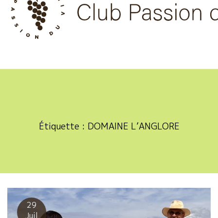
Skip
to
content
Étiquette :
DOMAINE L’ANGLORE
29
Juil