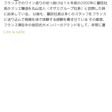
フランスでのワイン造りの切っ掛けは１６年前の2000年に藤田社
長がスリエ醸造を丸山宏人（オザミグループ社長）と訪問した時
に由来している。 以後も、藤田社長は多くのスタッフをフランス
に送り込んで現場を体で体験する経験を積ませている その都度、
フランス滞在中の岩田氏がメンバーのアテンドをして、非常に濃
いツアーを実行。 ここまで、社員教育に投資する酒販店は少な
Lire la suite
い。 小松屋のワインに賭けるPASSIONは桁違い。 進化する小松屋
が醸す美味しくてリーズナブルなフランスワインをお楽しみ
に！！ Bistro Passion et Nature – Par Komatsuya(Osaka) 自然
派ワイン・ビストロ－ パッション・エ・ナチュール（新大阪
駅・構内地下）à la Gare de Shin-Osaka. (Shikansen, TGV
Japonais) 小松屋が展開する自然派ワインビストロ Passion et
Nature パッション・エ・ナチュール新大阪駅店 何て素晴らしい
ことなんでしょう。 新幹線の新大阪駅の地下に自然派ワイン専門
ビストロがある。 しかも、凄い品揃え！！ Parisのビストロと比
較しても全く遜色ない素晴らしい醸造元のワインがズラリとなら
んでいる。 いやパリより凄いワインある。特に南仏の自然派に関
してはPassion et Natureの方が勝っている。 私の大好きな南仏
ルシオンのジャンフランソワ・ニックのLes Foulards Rougesフ
ラール・ルージュがほぼ全キューヴェが揃っている。 流石だ。ジ