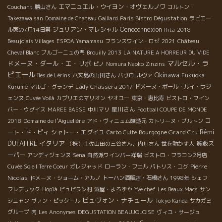
エマニュエル・ウイヨン・オヴェルノワ
Couchant
勝山さん
コルトン・
Takezawa san
Domaine de Chateau Gaillard
Paris Bistro Dégustation
ラピエー
ジュリアン・マレシャル
Oenoconnexion
ル家の7月14日祭
Rita
2018
Beaujolais Villages
ESPOA Yamamasu
フランスワイン・ロゼ
2021
Château
Cheval Blanc
ブルゴーニュの門
Brouilly 2013
LA NATURE A HORREUR DU VIDE
マルセル・ラ
ドメーヌ・ダール・エ・リボ
ピノ
Nomura Naoko
Zinzins
ピエール
Okinawa
îles de Lérins
八丈島の山田さん
パヴロ
ルヴァ
Fukuoka
Lady Chassera 2017
Kurume
マルゴ・グランデ
ドメーヌ・ポール・ルイ・ウジ
ェンヌ
Cuvée Voilà
カプリエのマリオン
ヤオユー
東京・恵比寿
ビストロ・ワイン
星川さん
バー・ウグイス
MAREE BASSE
中川マリ
Football COUPE DE MONDE
Domaine de l’Aiguelière
コ
2018
アド・ヴィニュム醸造元
カトリーヌ・ブルトン
Rémi
ート・ド・ピィ
シャトー・エグイユ
Bourgogne Grand Cru
Carbo Culte
DUFAITRE
イタリア
質販ス
（株）土佐山田の三谷さん、内川さん
世を動かす人
ーパー
アンディジェンヌ
Sena
自然派ワインバー祥瑞
ビストロ・フラコン2号店
Pierre
Cuvée Soleil Terre Coeur
ガレジャッド
ローラン・フェル
パトリス・ユグ
Nicolas
ドメーヌ・ショーム・アルノ
トーハン酒販店・石橋さん
1998年
シェフ
フレデリック
Hop'là
ピュピラン村
酒屋・よろずや
Yve chef
Les Beaux Macs
サン
ビュヴォン・ナチュール
シニャン
ヴァン・ピックール
Tokyo Kanda
サカガミ
グループ
肉
Les Anonymes
DEGUSTATION BEAUJOLOISE
ヴィユ・サージュ