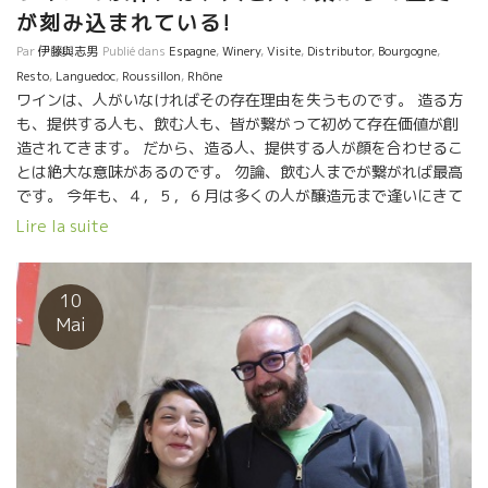
疑問、どうしたら？という問い、試作、改良、思索の繰り返し
が刻み込まれている!
が、 ここまでの液体を造りあげたのだろう。
Réputé dans le monde entier, Le Clos des Grillons de
Par
伊藤與志男
Publié dans
Espagne
,
Winery
,
Visite
,
Distributor
,
Bourgogne
,
Nicolas Renaud Une évolution remarquable depuis des
Resto
,
Languedoc
,
Roussillon
,
Rhône
années!! Nicolas Renaud et Eric Pfifferling de L’Anglore dans
ワインは、人がいなければその存在理由を失うものです。 造る方
le village voisin,sont parents éloignés si l’on remonte à
も、提供する人も、飲む人も、皆が繋がって初めて存在価値が創
trois générations. Sans connaître leur parenté, depuis
造されてきます。 だから、造る人、提供する人が顔を合わせるこ
longtemps ils se sentaient très proches et fréquentaient
とは絶大な意味があるのです。 勿論、飲む人までが繋がれば最高
très familièrement. Nicolas admire beaucoup le vin d’Eric
です。 今年も、４，５，６月は多くの人が醸造元まで逢いにきて
depuis longtemps. Récemment, une élégance de son vin
くれました。 造り手と提供者［販売者］の出逢いは、色んなハプ
Lire la suite
ressemble à celui d’Eric. Bien sûr, avec une semi-macération
ニングが生じます。 エモーションとエモーションが触れ合うから
carbonique (MC). Quelquefois 100% de MC. Pas de pigeage
です。 この両者の出逢いが造る人にも販売者にも大きな影響を与
Comme un […]
えてくれています。 つまり、これからのワインに多大なポジティ
10
フな進展の可能性を伸ばしてくれています。 もう一つのドラマで
Mai
す。 できうる限り、そのドラマを紹介していきたいと思います。
★ESPOA ツアー /Marc PESNOT マルク・ペノさんの
Sénéchalièreセネシャリール醸造元にて ★BMO社 南仏カタル
ーニャ ツアー /エリックのL’Anglore ラングロール醸造元にて
★CPVツアー Olivier COHENオリビエ・コーエン醸造元、
MADAマダ醸造元。 ★大阪トルトゥーガの萬谷シェフ/ Philippe
PACALETフィリップ・パカレ醸造にて ★台湾のインポーター