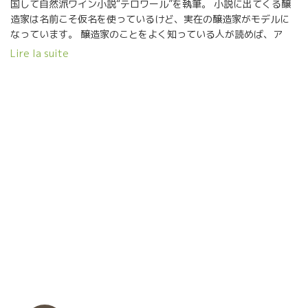
国して自然派ワイン小説“テロワール”を執筆。 小説に出てくる醸
造家は名前こそ仮名を使っているけど、実在の醸造家がモデルに
なっています。 醸造家のことをよく知っている人が読めば、ア
ッ！これはマルセルだ、ポールだ、と判るはず。 ソムリエ志望の
Lire la suite
日本青年がレストランで修業して、ついにはフランスまで渡って
のパリのレストランで修業して、自然派ワインに巡りあって、ま
た色んな人達と出逢い繋がっていく物語です。 これからソムリエ
になろうという若者、もう既に活躍しているソムリエさん、自然
派ワインに取り組んでいるショップの人、ビストロ経営者、参考
になることが一杯出てきます。 何より誰よりもVin Nature好きの
北川さんが書いた小説です。面白いよ！！ 久々に一緒にビストロ
Coinstot Vinoコワンスト・ヴィノにやって来た。 ここには、い
つも誰か自然派ワイン飲んべが集まっている。 いきなりラングロ
ールのラ・ピエール・ショードのマグナムを開けた。 マグナム一
本では足りなくニコラ・ルノーNicolas RenaudのVieux Sageヴ
ィユ・サージュも開けた。 イヤー！美味しかった。 イヤー！楽
しかった。 ――――――――――― ショップの人達へ 北川さん、
この小説に関しては自費出版です。 お店でも是非、紹介・販売し
てやってください。 私のお勧めです。 モデルになった醸造家
ブラインドクイズも面白いですよ！ 『テロワール 波動』 北川
ナヲ著 文芸社