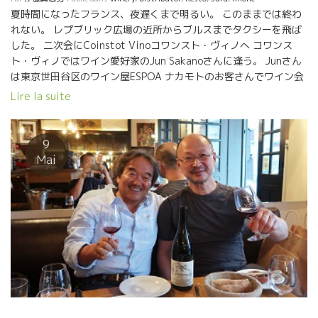
夏時間になったフランス、夜遅くまで明るい。 このままでは終わ
れない。 レプブリック広場の近所からブルスまでタクシーを飛ば
した。 二次会にCoinstot Vinoコワンスト・ヴィノへ コワンス
ト・ヴィノではワイン愛好家のJun Sakanoさんに逢う。 Junさん
は東京世田谷区のワイン屋ESPOA ナカモトのお客さんでワイン会
にて何度かお逢いしている。 なんと、偶然にもパリで逢うとは凄
Lire la suite
い確率。 これはめでたい。一緒一杯楽しまなければ、てなわけで
トビッキリ美味しいワインを開けました。 迷わず L’Anglore ラン
グロールの Vintage2015 を開けた。 イヤー、美味しい！！なん
9
という液体だ！ J’adore L‘Anglore!! 話しも弾んで、もう少し飲み
Mai
たい。 ２本目に、これまたトビッキリ美味しい、ジュラ地方のユ
グ・ベゲの Hughes Beguet のプルサールを開けた。 なんて、美
味しいんだろう！ １０年ぶりにフランスに来た萬谷シェフとホ
ントに楽しいひと時を過ごしました。 明日から久々の萬谷さんと
の道中を楽しむとしよう。