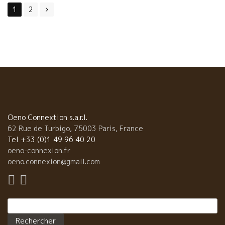
Posts
栽培地オーナーと栽培者組合」の設立の際に刊行された説明書で
1
2
navigation
は、『タヴェルの繊細なワインは、ロゼの薄赤色ではなく、非常
に明白な黄金色の、明るいルビー色であり、他と比較にならない
香りを持っている。』さらに言うならば、タヴェルの色彩は『ル
ビー色のきらめいた豊かな黄玉色…。』と表現されています。
元々、タヴェルのワインは濃厚なルビー紅色ではなかったのであ
る。他のローヌ地域のワインとは全く違った色合い、風味を備え
ていたのである。特に色合いは薄かったけど力強く繊細だったよ
うである。 TAVELの畑の全景が見える丘より 古来のタヴェルの色
合いは明るいルビー黄金色 TAVELワインとは色合いが薄めの赤ワ
インだったのである。1936年にAPPELLATION TAVEL
Oeno Connextion s.a.r.l.
CONTROLEEロゼワインとして認められた。しかし、現在のブー
62 Rue de Turbigo, 75003 Paris, France
ムになってる淡いピンクロゼのイメージとはかけ離れたワインだ
Tel +33 (0)1 49 96 40 20
ったのである。タヴェル古来のワイン≪明るいルビー黄金色、ル
oeno-connexion.fr
ビー黄玉色≫だったのである。赤でもなくロゼでもないのであ
oeno.connexion@gmail.com
る。赤、白、ロゼの３色の中間色ともいえる。 TAVEL 名醸地から
の失墜、そして復活へ ６０～７０年代、大型スーパーマーケット
の出現で空前の大量生産ワインの時代が到来して、このタヴェル
のある南フランス地方は安ワイン産地の拠点としてシフトされて
Rechercher :
いった。栽培方法の除草剤の使用、殺虫剤、化学肥料が使われる
近代農業に変わっていった。つまり畑は耕されることがなくな