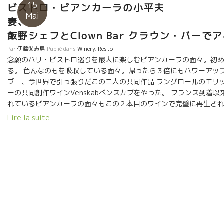
15
ビストロ・ビアンカーラの小平夫
Mai
妻
飯野シェフとClown Bar クラウン・バーで
Par
伊藤與志男
Publié dans
Winery
,
Resto
念願のパリ・ビストロ巡りを最大に楽しむビアンカーラの面々。初
る。 色んなのもを吸収している面々。帰ったら３倍にもパワーアップし
ブ 、今世界で引っ張りだこの二人の共同作品 ラングロールのエリ
ーの共同創作ワインVenskabベンスカブをやった。 フランス到着
れているビアンカーラの面々もこの２本目のワインで完璧に再生され
90度！！に逆さまにカンターに差し込むに驚愕。
Lire la suite