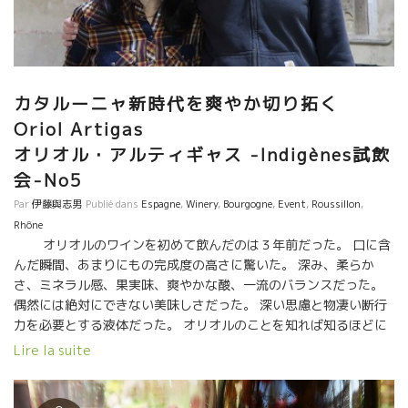
C‘est Le Vin セ・ル・ヴァンのRebeccaレベッカさん/ Dard et
Riboダール・エ・リボ醸造にて
カタルーニャ新時代を爽やか切り拓く
Oriol Artigas
オリオル・アルティギャス -Indigènes試飲
会-No5
Par
伊藤與志男
Publié dans
Espagne
,
Winery
,
Bourgogne
,
Event
,
Roussillon
,
Rhône
オリオルのワインを初めて飲んだのは３年前だった。 口に含
んだ瞬間、あまりにもの完成度の高さに驚いた。 深み、柔らか
さ、ミネラル感、果実味、爽やかな酸、一流のバランスだった。
偶然には絶対にできない美味しさだった。 深い思慮と物凄い断行
力を必要とする液体だった。 オリオルのことを知れば知るほどに
凄いなと思うようになった。新時代を築ける重要な人物だ。 オリ
Lire la suite
オルはカタルーニャ地方でワイン醸造学校の先生も務めている。
フランスではありえないことだ。 フランスのワイン学校の先生で
自然な手法でワインを造ることができる人は皆無だ。 自然なワイ