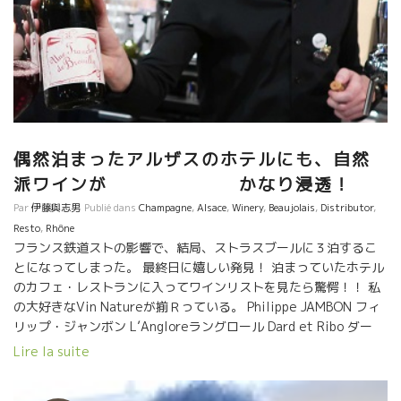
偶然泊まったアルザスのホテルにも、自然
派ワインが かなり浸透！
Par
伊藤與志男
Publié dans
Champagne
,
Alsace
,
Winery
,
Beaujolais
,
Distributor
,
Resto
,
Rhône
フランス鉄道ストの影響で、結局、ストラスブールに３泊するこ
とになってしまった。 最終日に嬉しい発見！ 泊まっていたホテル
のカフェ・レストランに入ってワインリストを見たら驚愕！！ 私
の大好きなVin Natureが揃Ｒっている。 Philippe JAMBON フィ
リップ・ジャンボン L’Angloreラングロール Dard et Ribo ダー
ル・エ・リボ シャンパーニュのJacque LASSAIGNEジャック・ラ
Lire la suite
セーニュまである。 何ということだ！ 最もホテルでサーヴィスし
にくいジャンボンが何とグラスワインで提供されていた。 迷わず