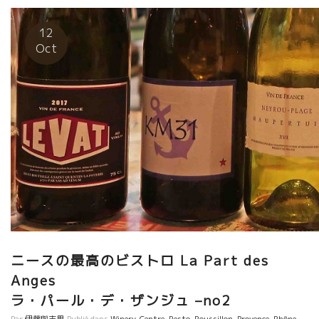
を実践していくことを決意した。 それは生態の多様性を活性化
し、畑から離れてしまっていた鳥や虫が戻ってくるように畑には
12
果物の木を植える。 また、二酸化炭素の排出を削減するため、ト
Oct
ラクターの使用をやめ、車の行き来を要する離れた区画は手放す
予定である。 環境保全のために何かを犠牲にしなければならない
こともあるが、全ての人が環境保全に取り組まなければならな
い、とピフェリン家は考えている。 もちろん生産者として美味し
いワインを造ることが職であるが、彼らの目標はそれをはるかに
超える偉大なものである。 自然を尊重し、生態の多様性を復活さ
せることを決意して、新たな進化への挑戦が始まっていた。 三代
目の誕生もあり、ラングロール醸造は明るいニュースで溢れてい
た。 Par Enzo
ニースの最高のビストロ La Part des
Ange
ラ・パール・デ・ザンジュ –no2
Par
伊藤與志男
Publié dans
Winery
,
Centre
,
Resto
,
Roussillon
,
Provence
,
Rhône