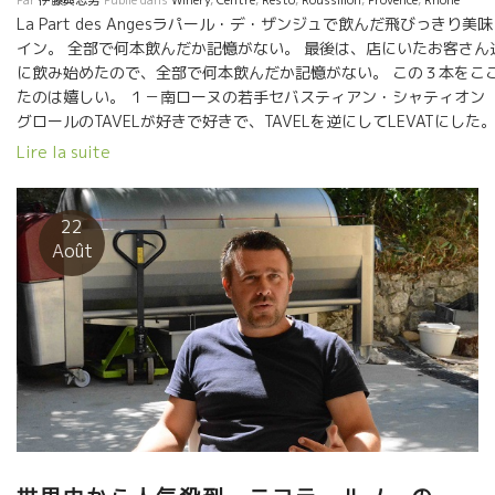
La Part des Angesラパール・デ・ザンジュで飲んだ飛びっきり美
イン。 全部で何本飲んだか記憶がない。 最後は、店にいたお客さん
に飲み始めたので、全部で何本飲んだか記憶がない。 この３本をこ
たのは嬉しい。 １－南ローヌの若手セバスティアン・シャティオ
グロールのTAVELが好きで好きで、TAVELを逆にしてLEVATにした
ん中のKM31 Yoyoのワインはブラインドテースティングで出て
Lire la suite
このシスト土壌のミネラル感は、絶対に外さない。 珍しく
当てました。 ３－右のオヴェルニュ地方のトビッキリ美味しいワイ
Maupertuis NEYROU-PLAGE 葡萄園がまるっきり海の浜のよ
22
土壌。どこまでも繊細さワインができる。
Août