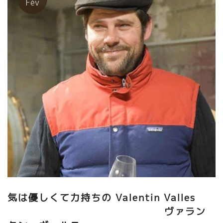
Fév
レシップ醸造（ラングドック地方・ニーム） アランは小さい頃か
らの夢、醸造家になる為に、お金を貯めて少しづつ畑を長い年月
をかけて買い足してきた。ある時、ラングロールのワインを飲ん
で体が震えるほど感動した。 『自分が造りたいワインは、これ
だ！』即アランはラングロール醸造のエリック・プフェーリング
のところに逢いに行った。 研修を申し出た。エリックは何の躊躇
もなく受けれた。 そんなに簡単なことではなかった。葡萄園のビ
オ栽培に年月が過ぎた３年程前から、ワインに酸が残り、発酵も
順調に進むようになった。最近のムレシップは、還元もなく素晴
らしい酸と果実味のバランスがとれて素晴らしくなった。
★Daniel Sage ダニエル・サージュ（北アルデッ
シュ） 最近のダニエルのワインは、自分が目指してきたスタイ
ルが完成しつつあるのではと思う。透き通るばかりの透明感、ス
ーット伸びてくる涼しいミネラル、やさしい果実味、バランスが
凄い。 熱狂的な自然派ワインのファンだったダニエル。自分の造
りたいスタイル、狙っていたスタイルは最初から決まっていたの
だろう。このアルデッシュ土壌と葡萄、そして自分の造り仕方が
気は優しくて力持ちの Valentin Valles
明確になったのだろう。凄いプレシジョンを感じる。
ヴァラン