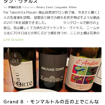
タン・ヴァルス
Par
伊藤與志男
Publié dans
Winery
,
Event
,
Languedoc
,
Rhône
Par Takeshita Masaki 南仏自然派サロン終了後、今まさに輝く2
人の生産者を訪問。 試飲会三昧での疲れを吹き飛ばすような絶品
の2017年を試飲できました。 ラングロールで修行の上
独立。気は優しくて力持ちのヴァランタン・ヴァラス。 ニームか
ら北に30キロほどの所にぶどう畑を持つが、ここの土壌は石英の
混ざる砂質土壌。 昔から、ラングドックの濃いワインの酸を与え
Lire la suite
るためのブレンド用ワインとして使われていた歴史もある、この
地区のワインの特徴はラングドックとは思えない、綺麗な酸。 熟
度は高く、アルコール度数もあるのに酸があるのだ。 ソーヴィニ
6
ョンはプレスの最初、中間、最後と3つ分けて醸造。最初のプレス
Oct
は14.5度で柑橘系。中間は14.5度で洋ナシ系。最後のプレスは15
度で洋ナシ系だが酸も強い。 これらがブレンドされゴエロンとな
る。 ソーヴィニョンの15日間マセシオンはエキゾチックな味わ
い。 ロゼのランディにはグルナッシュメインにサンソー、シラー
のプレスジュースがブレンド。 素晴らしい活き活きしてアロマテ
イックな出来。 ヴォアラのシラはジューシー！なんでシラがこん
なに果実味豊か、ぶどうジュースみたいになるのか不思議だ。 ロ
リエはシラ・グルナッシュ・サンソー、熟度高く、しっかりとし
Grand 8 ・モンマルトルの丘の上でこんな