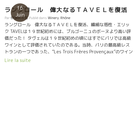
ャンフランソワ・ニックはルシオン地方を革命的に変えた人物
16
だ。 ジャンフランソワ・ニックの伴侶のYOYOさんのワインもあ
ラングロール 偉大なるＴＡＶＥＬを復活
Juin
り。 そして、ジャンフランソワ・ニックの親友でもあり、今では
Par
伊藤與志男
Publié dans
Winery
,
Rhône
世界的な人気ワインになってしまったエリック・プフェーリング
ラングロール 偉大なるＴＡＶＥＬを復活、繊細な感性・エリッ
のラングロールまで揃っている。 パリでもなかなか手に入らない
ク TAVELは１９世紀初めには、ブルゴーニュのボーヌより高い評
ワインだ。 旅先の移動中に、駅でこんなワインを飲めるなんて、
価だった！ タヴェルは１９世紀初めの頃にはすでにパリでは高級
夢のようだ。 小松屋は凄い！！ 感謝！であります。 ヒロヨさん
ワインとして評価されていたのである。当時、パリの最高級レス
が笑顔で迎えてくれました。 わかりやすい自然派ワインの説明
トランの一つであった、“Les Trois Frères Provençaux”のワイン
POP Passion et Natureパッション・エ・ナチュールの店内に
リストの価格をみると、BEAUNNE ２Ｆ（フラン）
Lire la suite
は、至る所に、自然派ワインとは？ わかりやすく説明文が書かれ
POMMARD3.10Fとあり、TAVELは2,10フランと記載されてい
ている。 偶然この店に入った人には、自然派ワインという言葉自
た。何と、ブルゴーニュ地方ボーヌのワインより高く売られてい
体知らない人が多い、何とか自然派ワインのことを、分かっても
たのである。１４世紀にもシャトー ・ヌフ・ド・パップと同様に
らおうとの努力には、頭が下がる思いです。感謝！感謝！
アヴィニョンの教皇に興味を持たれていた文献が残っている。シ
ャトー・ヌフ・ド・パップ並みの評価だったのである。 その頃の
ワイン造りはキリスト教会の坊さんによってワイン造りがされて
おり、彼らは土壌を見極める専門家でもあった。だからタヴェル
の土壌は昔から潜在的にブルゴーニュと比較しても劣らない偉大
なる土壌素地をもっていたのである。 昔のTAVELはどんなものだ
ったのか？ 1816年、アンドレ・ジュリアン氏によると、〈色彩は
あまり濃くなく繊細で力強いワイン〉とある。1902年、「ワイン