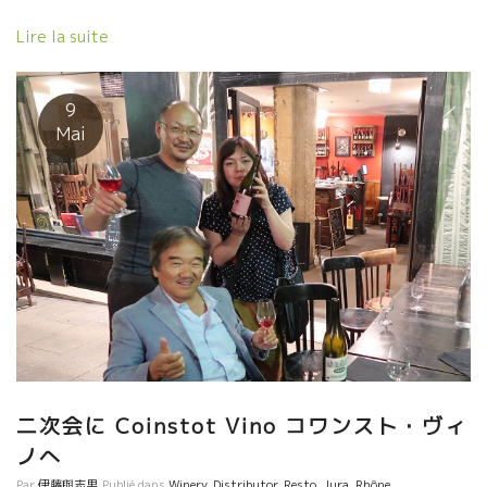
Lire la suite
9
Mai
二次会に Coinstot Vino コワンスト・ヴィ
ノへ
Par
伊藤與志男
Publié dans
Winery
,
Distributor
,
Resto
,
Jura
,
Rhône