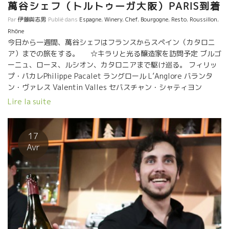
萬谷シェフ（トルトゥーガ大阪）PARIS到着
Par
伊藤與志男
Publié dans
Espagne
,
Winery
,
Chef
,
Bourgogne
,
Resto
,
Roussillon
,
Rhône
今日から一週間、萬谷シェフはフランスからスペイン（カタロニ
ア）までの旅をする。 ☆キラリと光る醸造家を訪問予定 ブルゴ
ーニュ、ローヌ、ルシオン、カタロニアまで駆け巡る。 フィリッ
プ・パカレPhilippe Pacalet ラングロール L’Anglore バランタ
ン・ヴァレス Valentin Valles セバスチャン・シャティヨン
Sebastien Chatillon フラール・ルージュFoullards Rouges ヨヨ
Lire la suite
Yoyo コスミックCosmic オリオル・アルティギャスOriol Artigas
今夜は前夜祭 シャルル・トゴール空港到着後、ここ即、パリの自
然派ワインBISTOROの老舗 ルペール・ド・カルトゥッシュ
17
Repaire de Cartoucheへ直行。 残念ながら今夜はロドルフ・シ
Avr
ェフが不在。 今年のプランタン、濃縮感もあって爽やかさも同
時に備えている。 美味しかった。