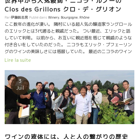
世界中から人気殺到・ニコラ・ルノーの
Clos des Grillons クロ・デ・グリオン
Par
伊藤與志男
Publié dans
Winery
,
Bourgogne
,
Rhône
ここ数年の進化が凄い。 隣村にいる超人気の醸造家ラングロール
のエリックとは3代遡ると親戚だった。 つい最近、エリックと話
していて判明。 以前から、お互いに親近感を感じて親戚のような
付き合いをしていたのだった。 二コラもエリック・プフェーリン
グのワインの美味しさには感服していた。 最近のニコラのワイン
の繊細さ、上品さはまさにそっくりになってきた。 勿論、造りは
Lire la suite
セミ・マセラッション・カルボニック醸造。時には１００％CM醸
造をやっている。 ピジャージなし、お茶の如くに葡萄房が持って
いる上品な部分だけを煎じだした、という感じ。 葡萄を発酵槽に
3
入れたら一切触らないのが基本。 Une île ユン・二ル などは、
Juil
あの荒々しいムールヴェードル品種をまるでやや濃い目のロゼワ
イン のように、淡くやさしく醸してしまう。 Prime Senso プリ
ム・サンソーは、サンソー品種とムールヴェードル品種のトビッ
キリ美味しい ロゼワイン。 どれをとっても繊細、上品という表現
が出てくる絶品ばかり。 世界から引っ張りだこというのが、理解
できる。 学校の先生から醸造家に転職してたった10年で、よくも
ここまで進化できたものだ！ ニコラ・ルノーは凄い！！ 弛まない
ワインの液体には、人と人の繋がりの歴史