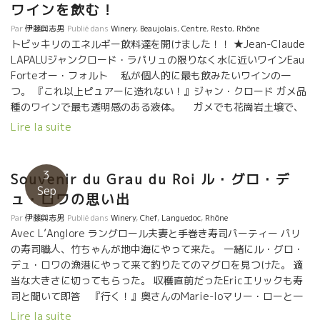
た骨格ありながら、後味でオレンジのような酸が心地よい。2017
ワインを飲む！
年からはぶどう畑も自分の所有となり、思い通りの作業ができた
Par
伊藤與志男
Publié dans
Winery
,
Beaujolais
,
Centre
,
Resto
,
Rhône
というヴァランタンの2017年は凄い！ 筆 竹下
トビッキリのエネルギー飲料達を開けました！！ ★Jean-Claude
LAPALUジャンクロード・ラパリュの限りなく水に近いワインEau
Forteオー・フォルト 私が個人的に最も飲みたいワインの一
つ。 『これ以上ピュアーに造れない！』ジャン・クロード ガメ品
種のワインで最も透明感のある液体。 ガメでも花崗岩土壌で、
こんなワインが造れるんだ、と驚かされたワイン。遠くに伸びて
Lire la suite
いく感じ。元気でるよ！ ★Nicolas Carmaransニコラ・カルマラ
ンのMauvais Tempsモーヴェー・タン（悪天候） パリ最古の自
然派ワインビストロのヌーヴェル・メリーを創設したニコラが故
3
Souvenir du Grau du Roi ル・グロ・デ
郷のAveyronアヴェイロン（オヴェルニュ地方の南）に戻り、ワ
Sep
ュ・ロワの思い出
イン産地で最も太陽光線が少ない産地にて孤軍奮闘して醸してい
るニコラのワイン。フェール・サヴァドゥ品種。 軽快でいながら
Par
伊藤與志男
Publié dans
Winery
,
Chef
,
Languedoc
,
Rhône
フレッシュさを、やさしい果実味で包み込んだユニークなスタイ
Avec L’Anglore ラングロール夫妻と手巻き寿司パーティー パリ
ル。他の地方では絶対にないバランス。 ★L’Anglore ラングロー
の寿司職人、竹ちゃんが地中海にやって来た。 一緒にル・グロ・
ル 、今や自然派ワインの世界ではトップ・オブ・トップの醸造
デュ・ロワの漁港にやって来て釣りたてのマグロを見つけた。 適
家の一人、エリック・プフェーリングが醸すEyrolleエイロール 粘
当な大きさに切ってもらった。 収穫直前だったEricエリックも寿
土石灰質土壌のグルナッシュを主体にクレレット品種も僅かに使
司と聞いて即答 『行く！』奥さんのMarie-loマリー・ローと一
ったキューヴェ。 粘土石灰質土壌の潮味、昆布ダシ系の旨味のあ
緒にやって来た。 竹ちゃんは私がパリに帰るとすぐに直行する美
Lire la suite