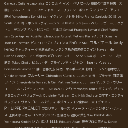
プの性格だ。自然界で起こる一つの事象から多くのことを察知す
マス・ぺリセール
Ganevat
Cuiisne Japonaise
コンコルド
京都の中華料理店「大
ることができる特殊な感覚を備えている。 単に美味しいワインを
フィリップ・アリエ
鵬」
マルティーヌ・ラフォレ
ドメーヌ・リリアン・ボシェ
造るのはそんなに難しいことではない。しかし、本当に感情まで
静岡
Yanaginuma Kenichi san
イヴォン・メトラ
Miho
France Canicule 2018
Le
伝わってくるような偉大なワインは繊細な感受性を備えていない
Soula
2018年・ボジョレヴィラージュ
La Bestia
シャトー・ベル・アヴニール
ケヴ
とできないことだ。 この感覚はワイン造りをする前に養蜂の仕事
ィン・デコンブ
パリ・ビストロ・マルゴ
Sendai
François Lemarié
Chef Yujiro
をやっていたことが大きく影響している。自然と花と蜂の関係は
san
Cave Papilles
Rosé Pamplemousse
Arts et Metiers
Pierre ALIET
Domaine
実にデリケートだった。自然の前では人間はちっぽけな存在でし
Rhône sud
コルビエール
Jordy
Jean Maupertuis
ビストロ・ヴィヴィエンヌ
かない。自然のすべてを受け入れなければならない。その上で人
Perez
チャリティー
小林康弘さん
レランス島の修道僧のワイン
Hayashi de
間が出来うるすべてを尽くすことが自分の仕事だと考えている。
Les Vignes d'Olivier
Pioche
Canigou
レオニ
Lac de Suwa
ボージョロワーズ試
そして、最終的に調和がとれるように工夫をすることが栽培・醸
ルネ・ジャン
Thierry Puzelat
飲会
Tokyo Chofu
ピネル・デ・ブライ
造家の仕事だ、とエリックは云う。 ここでエリックの語録を紹介
Domaine de Verchant
勝山晋作死去
自然エネルギーの畑
野村ユニソンの藤木さん
したい。 エリック『ゼロ・リスクは農業では無いんだ。負けて学
自然派
フルーリー
Camille Lapierre
Vin de primeur
Chiroubles
ラ・プラッツ
ぶことをしなければならない。最終的にあらゆる面で調和できる
ワイン
Energie de la Terre et le Ciel
Mathieu
Sakano Jun san
マルク
ラ・ヴリー
ように事を運んでいくことが大切なんだ。エキリーブル・調和実
ユ・エ・ル・パピヨン
CYRILL ALONZO
ことり
Yamadaya Tours
ダヴィデ、ピエラ
に大切だ！』 『御ワイン造りには決まりきったレシピはない。毎
ドミニック・べリュアール
Cuisinier Yuji san
ロット66
Sudiste
ロマネ・コンティ
年違う葡萄が素材になる。素材をみて今年はどんな醸造方法がよ
オリヴィエ
ヴォンゴレ・スパゲティ
ボジョレワイン全体の一大イヴェント
りよいかイメージする。料理でいえば、どんな料理をつくるかの
PHILIPPE PACALET
ドメーヌ・ヴァランタン・ヴァレ
フロリアン・ルーズ
レシピをその都度その発明しなければならない。例えば、今日の
ス
上田あゆみさん
コンセプション・加藤さん
福岡の黄ちゃん
Kendo 8 dan
市場に行って、新鮮な素材を選別して、その素材に合った料理の
DIVE BOUTELLE
Yoshimura Kenichi
Edouard Adam
販売プロの西さん
Danse
レシピを開発しなければならない。』 『醸造所での仕事はそんな