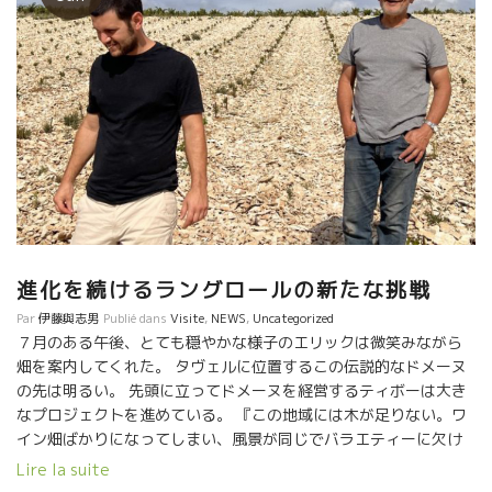
進化を続けるラングロールの新たな挑戦
Par
伊藤與志男
Publié dans
Visite
,
NEWS
,
Uncategorized
７月のある午後、とても穏やかな様子のエリックは微笑みながら
畑を案内してくれた。 タヴェルに位置するこの伝説的なドメーヌ
の先は明るい。 先頭に立ってドメーヌを経営するティボーは大き
なプロジェクトを進めている。 『この地域には木が足りない。ワ
イン畑ばかりになってしまい、風景が同じでバラエティーに欠け
る。』とふと悲しそうに言った。 しかし、彼らは多様な生物が共
Lire la suite
存できる環境に戻していくため、ワイン生産者としてできること