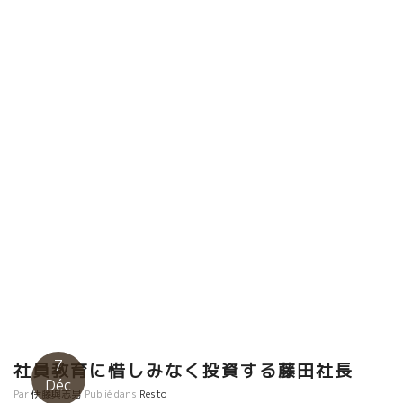
7
社員教育に惜しみなく投資する藤田社長
Déc
Par
伊藤與志男
Publié dans
Resto