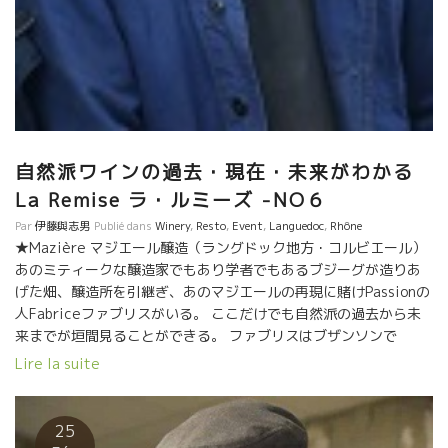
自然派ワインの過去・現在・未来がわかる
La Remise ラ・ルミーズ -NO６
Par
伊藤與志男
Publié dans
Winery
,
Resto
,
Event
,
Languedoc
,
Rhône
★Mazière マジエール醸造（ラングドック地方・コルビエール）
あのミティークな醸造家でもあり学者でもあるブジーグが造りあ
げた畑、醸造所を引継ぎ、あのマジエールの再現に賭けPassionの
人Fabriceファブリスがいる。 ここだけでも自然派の過去から未
来までが垣間見ることができる。 ファブリスはブザンソンで
Zinzinsザンザンというワイン屋をやっていた。今は亡きJean-
Lire la suite
Michel Lasbouyguesジャン・ミシェル・ラブイグのマジエールに
感動したファブリスは何とか再生したいと決意。 今は、二つのス
タイル、マジエールの原点のワインの再生、もう一つは新しいマ
25
ジエールのスタイルも挑戦している。 ★Mouressipe ム