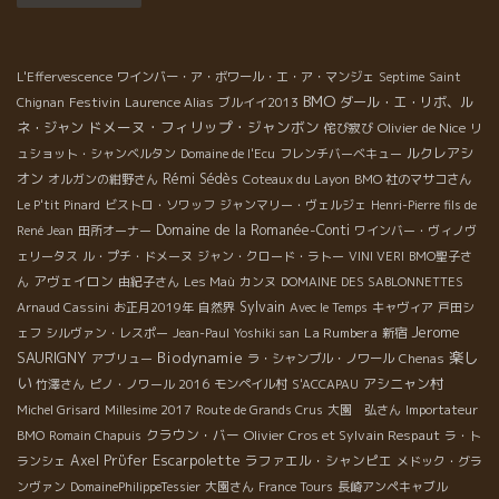
り、土壌が死に絶えていった。そして、醸造段階にも化学物質が
使用されていった。古来よりの偉大なるTAVELの土壌の長所が葡
萄木へ伝わらなくなってしまった。そして、葡萄果実の自然なバ
L'Effervescence
ワインバー・ア・ボワール・エ・ア・マンジェ
Septime
Saint
ランスが取れなくなって、それを補う為の醸造テクニック多用と
BMO
Festivin
ダール・エ・リボ、ル
Chignan
Laurence Alias
ブルイイ2013
化学物質が使用されていった。偉大なるTAVELの土壌が反映され
ドメーヌ・フィリップ・ジャンボン
ネ・ジャン
Olivier de Nice
侘び寂び
リ
ないワインが氾濫していった。これらの危機的状況は、1990年
ルクレアシ
ュショット・シャンベルタン
Domaine de l'Ecu
フレンチバーベキュー
「熟考された栽培法軍団」といった集団運動を起こさせました。
オン
Rémi Sédès
オルガンの紺野さん
Coteaux du Layon
BMO 社のマサコさん
この団体は、土地性を保持する必要性を自覚した10～20人のタヴ
Le P'tit Pinard
ビストロ・ソワッフ
ジャンマリー・ヴェルジェ
Henri-Pierre fils de
ェルワイン栽培者達が集まってできたものだ。1993年、
Domaine de la Romanée-Conti
René Jean
田所オーナー
ワインバー・ヴィノヴ
B.E.Letessier土壌研究所設立され、タヴェルの偉大な土壌の復活
ェリータス
ル・プチ・ドメーヌ
ジャン・クロード・ラトー
VINI VERI
BMO聖子さ
をめざす団体となった。2009年10月の新しいAOC法令に「過剰
アヴェイロン
ん
由紀子さん
Les Maù
カンヌ
DOMAINE DES SABLONNETTES
な除草剤使用禁止」が記載され公認された。AOCで除草剤禁止が
Sylvain
Arnaud Cassini
お正月2019年
自然界
Avec le Temps
キャヴィア
戸田シ
公認されたのはフランスで初めての地域だと思う。 そこに、エリ
Jerome
La Rumbera
ェフ
シルヴァン・レスポー
Jean-Paul
Yoshiki san
新宿
ック・ピファーリングの登場だ！ エリックは云う 『村のお年寄り
SAURIGNY
Biodynamie
楽し
アブリュー
ラ・シャンブル・ノワール
Chenas
が僕のワインを飲んで、懐かしい味わいだ。昔、若い頃に飲んだ
い
アシニャン村
竹澤さん
ピノ・ノワール 2016
モンペイル村
S'ACCAPAU
TAVELを思い出す。と言ってくれる。』 エリックにとってこんな
Michel Grisard
Millesime 2017
Route de Grands Crus
大園 弘さん
Importateur
に嬉しい言葉はない。 本来のTAVELのテロワールを生かすことに
クラウン・バー
Olivier Cros et Sylvain Respaut
BMO
Romain Chapuis
ラ・ト
最大の努力、土壌を素直にワインの中に表現することにすべてを
Escarpolette
Axel Prϋfer
ラファエル・シャンピエ
捧げてきたからだ。 自然の偉大さを知り尽くしているエリック、
ランシェ
メドック・グラ
自然との調和に賭ける 繊細で物事をじっくり考えて実行するタイ
ンヴァン
DomainePhilippeTessier
大園さん
France Tours
長崎アンペキャブル