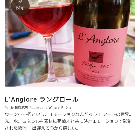
9
ン造りを科学的観点から真正面に取り組んでいる。 やっと、待ち
Mai
に待った人物が出てきた。 彼女のアヌクは東洋系フランス人。 だ
らから、時々フランスに来てフランスの蔵を周って研究してい
る。 フィリップ・パカレ、ドミニック・ドゥラン、フィリップ・
ジャンボン、ラングロール、ヴァランタン・ヴァレスなど 色んな
タイプの醸造家と逢って勉強している。 何より人間性が良い。
山が好きで暇がればピレネーの山に入る。自然を尊重して心より
愛している。 まだ、キチットした醸造設備が整っているわけでは
ない。 物理的要素が少しずつ整ってくるだろう。 色んな要素から
見て本気で将来が楽しみな人がでたものだ。 ずっと見守りたい人
だ。 2017年産も素晴らしかった。
L’Anglore ラングロール
Par
伊藤與志男
Publié dans
Winery
,
Rhône
ウーン……何という、エモーションなんだろう！ アートの世界。
光、水、ミネラルを素材に葡萄木と共に時とエモーションで彫刻
された液体。 出逢えて心から嬉しい。