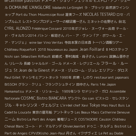
passion
ドメーヌ・ジョリ・フェリオル
de Castillon
ビストロ・アン・ジュー
DOMAINE L'ANGLORE
ル
Iidabashi Le Ginglet
ラ・プラッツ
自然派ワインシ
NICOLAS TESTARD
ョップ
Port du Thon
Mouressipe Rosé
渥美フーズ
ロセ・パ
台北
ンプルムス
レストランプロデューサーの柳沼憲一さん
ミネットの佐野さん
CYRIL ALONZO
Frédérique Cossard
2018年ボジョレ・ヌーヴォー出荷
テール・
ド・ヴォルカン2014
バトン・板垣さん
バー・ア・ヴァン「ア・ボワール・エ・
ア・マンジェ」
wine bar Vino Veritas
寺田本家の日本酒
トーハン酒販ツアー
Jean Foillard
Château Roquefort
2018 Nouveaux au Japon
ＢＭОスタッフ
Nishi san
Sébastien Riffault
結婚式・野村高城・尚子さん
Lurons
故勝山晋作さ
フラール・ルー
ん
リレール
長崎
シャルルド・ゴール
ドメーヌ・レグリエール
ジュ
St Jean de la Ginest
エリアン・ダロス
ドメーヌ・ジェローム・ジュレ
restaurant japonais
Paul Gillet
マッシモとアントネッラ
1998年
炭焼・しのり
BISSOH
グラン・クリュ・フランクシュタイン
田中さん
Paris 14e
Japon
Hamamatsu
ドメーヌ・リショーム 1989年シラ
セドリック・ガロ
Assemblée
COSMIC
Bistro BIANCARA
Go san
Nationale
ゲシクト
ビストロ・セレスタン
Tokyo
ジル・キャトリンヌ・ヴェルジェ
L'irréel
chef Xavi
Mas Haut Buis
La
Cadette
Loucate
東京の屋形船
アントネッラ
Les Beaux Macs
Catherine Deneuve
ニーム
Bistro La Part des Anges
葡萄ジュース
COSTADORE
Cauzon
Château
Cheval Blanc
コート・ド・マルマンデ
OlivierJeantet
ドゥニ・タルデュ
Bistrot La
Part de Anges
CPVのKisho
Jean-Paul
丹さん
イクザヴィエ
Le Pet au Diable