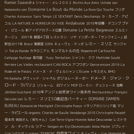
Ramon Saavedra
シャトー・メレ２００２
Bistro Aux Amis
Uchida san
Domaine Le Bout du Monde
Nakamoto san
La Rose Qui Touche
フリダ
Charles Aznavour
Sans Temps
LE SEXTANT
Denis Deschamps
ラ・カーブ・アピ
Andalousie
コル
LA NATURE A HORREUR DU VIDE
2018年収穫・デコンブ
プテ
Domaine La Petite Baigneuse
ィ・ピエール
新アイデアのブース位置
エルミｒ
タージュ 2001年
銀座4丁目
レストラン・ソヤ
インポーター「サンフォニー」試
レミー・スリエ
飲会2017年
Brasil
東銀座 SOYA
キューヴェ・ティボ
サンジャ
モンマルトルの丘
ン
Tokyo Kanda
カタロニア人
Repaire et Cartouche
Callipyge
Nuitage
寿司屋・Yuzu
Tentation
シャント・クク
Mathilde Soulié
La
Perriere Les Vielles
restaurant CAN ROCA
アコワボン
Danse encore 2016
Robe et le Palais
ドメーヌ・ド・ヴェルシャン
L'Ecume
トモミさん
BMO
ドメーヌ・ジャン・ク
ボジョレーヌーボー
Mr.Kamata
ダヴィッド・シャペル
ロード・ラパリュ
リショーム 白ワイン
MOF ローラン・デュシェーヌ
加賀
2018年アンジェ自然派ワイン見本市
Jérôme Guichard
Restaurateur français
レミー・スリエ50歳記念パーティー
DOMAINE DAMIEN
Daisuke san
BUREAU
Domaine de Montgilet
Christophe Pueyo
イタリアのシシリア島
マリ
ー・ラピエール
orgamic
Charles de Gaulle
Venddange 2018 Christophe Pacalet
Keke Descombe
見本市
岩田さん（岩ちゃん）
Ciel-Terre-Vigne-Homme
レストラ
ツアー
ン ル・ディヴィル
Sengan-en
Kiji Okonomiyaki
Alma Mater
ジブレイ・
自然派ワイン
シャンベルタン
roman 'TERROIR'
キューヴェ・シャ
Domaine de