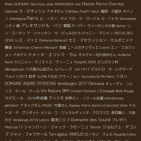
Remi DUFAIRE
Maison Pierre Overnoy
Hachijou-jima YAMADAYA san
ラ・ピオッシュ
Septime
アキ子さん
Château Puech-Haut
福岡・久留米
カバノ
Paris
ン
Allemagne
ル・ｒタン・デメ
クロ・ド・ヴージョ
ル・バトセ
Kanazawa
アレキサンドル・バン
質販スーパー
リオン
鍋
ヴァンセンヌの森
Kenny
リ
ン・ユーセン
ア・シャッカン・サ・ビュル2016
ドゥニー・デシャン
RECUE DES
レミ・スリエ
セミ・マセラッション・カルボニック
SENS
Domaine Ganevat
醸造
Attention Chenin Méchant
宮崎
ニースのオリヴィエ
Loirre
エノ・コネクシ
ドメーヌ・エリック・カム
ョン
ぺネデス
オルヴォー社の田中さん
Ardeche
Nord
カリニャン・ヴィエイユ・ヴィーニュ
Poupille 2008
ピュピラン村
Waingakuen
八丈島の山田さん
ルバレーズ lot 1417
ビストロ・ラ・レガラード
リヨン
ブルイイ2013
哲学
SLOW FOOD
アヴィニョン
Journaliste Mr.Hans
Okinawa
DOMAINE ANDRE OSTERTAG
Vendanges 2017
キューヴェ・ソレ
Vin Nature BIM
イユ・テール・クール
Vincent Girault
L'Echappée Belle Rouge
ラピエール・2018年収穫
マッシモ
世界ピノ・ノワール会議
chardonnay
Paris bistro Coinstot Vino
pétillant
アヌックさん
MARC
竹間さん
Gamay
ドメ
ーヌ・デ・グリオット
メリル・エ・ジェラルディンヌ・クロワジエ
寿司職人・大田
Domaine des Soulié
菊池シェフ
大介
Vendange 2018 Léonis
ブレゼ11
シャンパーン・ジャック・ラセーニュ
ジョルジュ・デコン
Metisse 17
Terroir
ブ
ジャン・フォワヤール
Tarragona
VINISUD
ローラン・フェル
Poupille Côtes