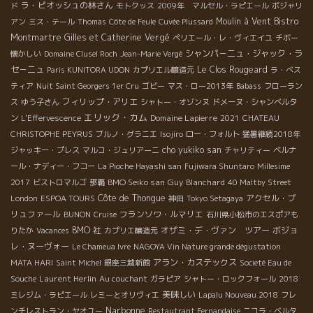
ラ・ピオッシュの林さん
ド
モトクッス
2009年 マルセル・ラピエール
ボジャリ
Moulin à Vent
Bistro
アン
ミス・テール
Thomas
Côte de Feule
Cuvée Plussard
Montmartre
Gilles et Catherine Vergé
ペリエール・レ・ヴィエイユ
チボー
シャンパ－ニュ・ジャック・ラ
懐かしい
Domaine Clusel Roch
Jean-Marie Vergé
セ－ニュ
Le Clos Rougeard
Paris KUNITORA UDON
カプリエル醸造元
ラ・ベス
ティア
Nuit Saint Georgers 1er Cru
ゴビー
マス・ロー2013年
Babass
フローラン
フィリップ・アリエ
ス
ゆう子さん
シャトー・オゾンヌ
ドメーヌ・シャンベルタ
エリック・カム
Domaine Lapierre
ン
L'Effervescence
2021
CHATEAU
CHRISTOPHE PEYRUS
ブルノ・グラニエ
Isojiro
ロー・フォルト
猛暑継続2018年
cho yukiko san
ジャッキー・プレス
マルコ・ジュリアーニ
チャリティー
ベルナ
ール・ナディー・フコー
La Pioche Hayashi san
Fujiwara Shuntaro
Millesime
BMO Seiko san
Guy Blanchard
2017
ビストロマルゴ
那覇
40 Maltby Street
Côte de Thongue
アクセル・プ
London
ESPOA TOURS
神田
Tokyo Setagaya
リュファール
フランソワ・ルマリエ
BUNON
Cruise
石川県小松市のエスポアも
BMO 社
オザミ・デ・ヴァン ツアー
ボジョ
りたか
Vacances
カプリエ醸造元
レ・ヌーヴォー
Le Chameua Ivre
NAGOYA Vin Nature grande dégustation
アラン・カステックス
MATA HARI
Saint Michel
銀座三越新館
Societé Eau de
Laurent Herlin
Souche
Au couchant
ガラピア
シャトー・ロックフォール
2018
美味しい
ミレジム・ラピエール
レミーとオリヴィエ
Lapalu Nouveau 2018
フレ
Narbonne
ンチレストラン・ヤオユー
Restautrant Fernandaise
ニコラ・ベルタ