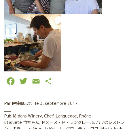
F
T
E
P
a
w
m
a
c
i
a
r
Par
伊藤與志男
le
3, septembre 2017
e
t
i
t
Publié dans
Winery
,
Chef
,
Languedoc
,
Rhône
Étiqueté
b
竹ちゃん
t
,
l
ドメーヌ・ド・ラングロール
a
,
パリのレストラ
ン「ゆず」
,
Le Grau du Roi
,
ル・グロ・デュ・ロワ
,
Marie-lo de