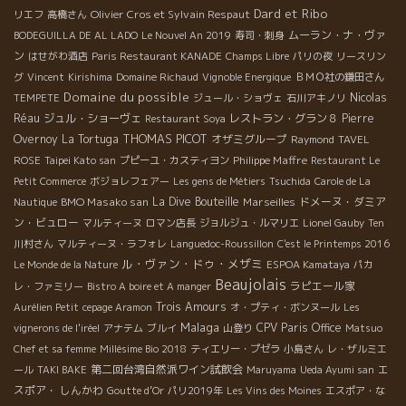
Dard et Ribo
Olivier Cros et Sylvain Respaut
リエフ
高橋さん
ムーラン・ナ・ヴァ
BODEGUILLA DE AL LADO
Le Nouvel An 2019
寿司・刺身
ン
はせがわ酒店
Paris Restaurant KANADE
Champs Libre
パリの夜
リースリン
グ
Vincent
Kirishima
Domaine Richaud
Vignoble Energique
ＢＭＯ社の鎌田さん
Domaine du possible
Nicolas
TEMPETE
ジュール・ショヴェ
石川アキノリ
Réau
ジュル・ショーヴェ
レストラン・グラン８
Pierre
Restaurant Soya
THOMAS PICOT
Overnoy
La Tortuga
オザミグループ
Raymond
TAVEL
Philippe Maffre
ROSE
Taipei Kato san
プピーユ・カスティヨン
Restaurant Le
Petit Commerce
ボジョレフェアー
Les gens de Métiers
Tsuchida
Carole de La
BMO Masako san
La Dive Bouteille
Marseilles
ドメーヌ・ダミア
Nautique
ン・ビュロー
マルティーヌ
ロマン店長
ジョルジュ・ルマリエ
Lionel Gauby
Ten
川村さん
マルティーヌ・ラフォレ
Languedoc-Roussillon
C'est le Printemps 2016
ル・ヴァン・ドゥ・メザミ
Le Monde de la Nature
ESPOA Kamataya
パカ
Beaujolais
ラピエール家
レ・ファミリー
Bistro A boire et A manger
Trois Amours
Aurélien Petit
cepage Aramon
オ・プティ・ボンヌール
Les
Malaga
CPV Paris Office
vignerons de l'iréel
アナテム
ブルイ
山登り
Matsuo
Chef et sa femme
Millésime Bio 2018
ティエリー・プゼラ
小島さん
レ・ザルミエ
第二回台湾自然派ワイン試飲会
エ
ール
TAKI BAKE
Maruyama
Ueda Ayumi san
スポア・ しんかわ
Goutte d’Or
パリ2019年
Les Vins des Moines
エスポア・な