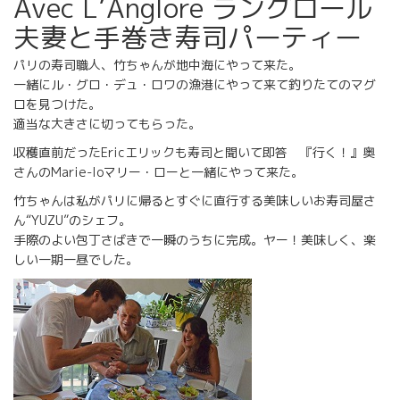
Avec L’Anglore ラングロール
夫妻と手巻き寿司パーティー
パリの寿司職人、竹ちゃんが地中海にやって来た。
一緒にル・グロ・デュ・ロワの漁港にやって来て釣りたてのマグ
ロを見つけた。
適当な大きさに切ってもらった。
収穫直前だったEricエリックも寿司と聞いて即答 『行く！』奥
さんのMarie-loマリー・ローと一緒にやって来た。
竹ちゃんは私がパリに帰るとすぐに直行する美味しいお寿司屋さ
ん“YUZU”のシェフ。
手際のよい包丁さばきで一瞬のうちに完成。ヤー！美味しく、楽
しい一期一昼でした。