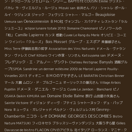
ジェローム・ソリーニ
BAPTISTE COUSIN
ン・ドゥローブル
Emilie
クリスト・
パカレ
ラ・ヴィエルジュ・ルージュ
Mizuki san
谷井さん
パリ・シャトレ
ポール・
Beaujoloise
ルイ・ウジェンヌ
ジャック・フェヴリエ
シャトー・マルゴー
Oenoconnexion
ＢＭО社
Uemura san
ヴォンゴレ・スパゲティ
レストラン「ラル
シュミーユ」
eclipse lunaire totale 2018
Domaine Chamonard
ピノノワールの
Camille Lapierre
「和」
カンヌ
感動
Cuvee Le Rang du Merle
オリビエ・コーエ
Bois Moisset
グループ・エスポア
ン
ワインバー「クルーズ」
斉藤順子さん
Miss Terre
伊藤與志男の哲学
Association des Vins Naturels
ドメール・ヴァラン
ドメーヌ・
タン・ヴァレス
Chef Kôtaro
ワイン作家・リンさん
Katsuyama san
Banyuls
フレデリック・エ・アルノー・ゲシクト
Chateau Restignac
酒販グル
Sandrine
ープESPOA
un dernier millésime 2009 de Marcel Lapierre
Pouilly-
ＢＭＯのマサ子さん
Vinzelles 2013
ディオニー
LE BARATIN
Christian Binner
マール
大鵬
ムロン・ド・ブルゴーニュ
オーリックスの藤元さん
Village Arbois
ドメーヌ・ダニエル・サージュ
Pupillin
Cuvée Le Jambon・Blanchard
ピノ
Domaine Elodie Balme
旅行
OSAKA Daikin KIMURA san
山田屋の矢島さん
Sainte Victoire
ディジョン
ディーヴ・ブテイユ
シャトーヌッフ・デュ・パップ
Gevrey-
Nora
キューヴェ・ガレジャッド
ぺルナン・ヴェルジュレス村
DOMAINE GEORGES DESCOMBES
Chambertin
ニコラ・レオ
Bistro
Gilles
Nature MATSUKI
フィロキセラ
ブラッスリーヴァンダンジュ
大阪うずら屋
Davasse de bistro FLACON
CPVのアビタル
北イタリア
ローランス・マニヤ・ク