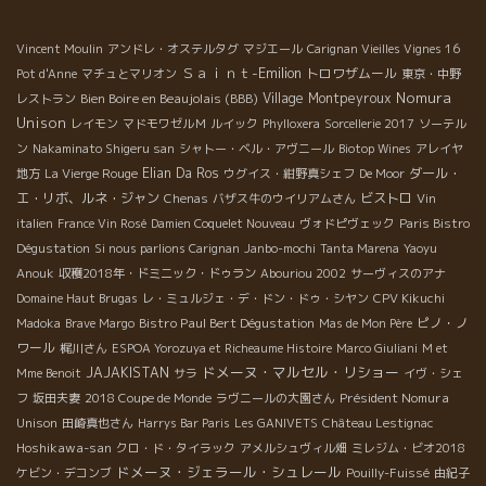
Vincent Moulin
アンドレ・オステルタグ
マジエール
Carignan Vieilles Vignes 16
Ｓａｉｎｔ-Emilion
トロワザムール
Pot d'Anne
マチュとマリオン
東京・中野
Nomura
Bien Boire en Beaujolais (BBB)
Village Montpeyroux
レストラン
Unison
レイモン
マドモワゼルＭ
ルイック
Phylloxera
Sorcellerie 2017
ソーテル
ン
Nakaminato Shigeru san
シャトー・ベル・アヴニール
Biotop Wines
アレイヤ
Elian Da Ros
ダール・
地方
La Vierge Rouge
ウグイス・紺野真シェフ
De Moor
エ・リボ、ルネ・ジャン
ビストロ
Chenas
バザス牛のウイリアムさん
Vin
italien
France Vin Rosé
Damien Coquelet Nouveau
ヴォドピヴェック
Paris Bistro
Dégustation
Si nous parlions Carignan
Janbo-mochi
Tanta Marena
Yaoyu
Anouk
収穫2018年・ドミニック・ドゥラン
Abouriou 2002
サーヴィスのアナ
Domaine Haut Brugas
レ・ミュルジェ・デ・ドン・ドゥ・シヤン
CPV Kikuchi
Bistro Paul Bert Dégustation
ピノ・ノ
Madoka
Brave Margo
Mas de Mon Père
ワール
梶川さん
ESPOA Yorozuya et Richeaume Histoire
Marco Giuliani
M et
ドメーヌ・マルセル・リショー
JAJAKISTAN
Mme Benoit
サラ
イヴ・シェ
Président Nomura
フ
坂田夫妻
2018 Coupe de Monde
ラヴニールの大園さん
Unison
田崎真也さん
Harrys Bar Paris
Les GANIVETS
Château Lestignac
Hoshikawa-san
クロ・ド・タイラック
アメルシュヴィル畑
ミレジム・ビオ2018
ドメーヌ・ジェラール・シュレール
ケビン・デコンブ
Pouilly-Fuissé
由紀子