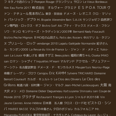
Pompon Rouge
フ
キタノセ店のシェフ
グランクリュ
サロン
Le Vieux Bordeaux
ＥＳＰＯＡ TOUR
株式会社 オルヴォー
グラエナ
ヴ
film
Eau Forte 2017
ァン・ナチュール見本市ビム
ドメーヌ・レオニス
クロ・マソッ
東京・世田谷
ト
パトリック・デプラ
M. Bispalie
Alexendre Bain
S.A.I.N
サンジョゼフ
自然派ワ
イン専門店・ロックス・オフ
Bistro Soif
Aki
プティ・マックス
ドメーヌ・フラン
ソワ・サンロ
モンドゥーズ・トラディション2003年
Bernard Nady Foucault
Bistro Peche Mignon
ＢＭО社の山田さん
Patis des Rosiers
中川マリ
ル・タジン
プリューレ・ロック
ヌ
vendange 2018 Lapalu
Galéjade
Normandie
紀子さん
ル・カンボン2008
La Revue du Vin de France
レ・ジャン・ド・メティエ
Yuko-
銀座オザミ
san
La Louce
中湊しげる
Beeaujolais
福岡の黄ちゃん
Osaka IMAO
アクセル・プリュファー
san
ロマン・シャプイ
T'inquiètes M'man!
マルマンド
ゲーシクト
名古屋試飲会
ドメーヌ・ド・モンカルメス
Maupertuis Neyrou-Plage
Eric KAMM
串揚げ
レーザン・ゴロワ
Canigou
Sylvere TRICHARD
Domaine
Le Clos des
Benoit Courault
カルボ・キュルトゥ
Le Clos des Oliviers
大阪
Grillons
剣道八段・好村兼一
ジャン・マルク
Jean-Michel Lasbouygues
南
大沢
メリ・メロ
Domaine Didier Dagueneau
Katsuyama Shinsaku san
Coupe de
グラナダ
Monde 2018
Restaurant français à Lyon
シャルドネ2016年
Vin
ビストロ・シン
Jaune
Cannes
Anne-Hélène
日本酒 五人娘
クロス・ロード社
バ
MAREE BASSE
マルゴの中島さん
夕日のボジョレ
カルフォルニア
Mr.
Masanobu FUKUOKA
東京世田谷区・ナカモトさん
Coteaux du Layon
ルージュ・