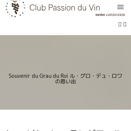
Skip
to
content
Souvenir du Grau du Roi ル・グロ・デュ・ロワ
の思い出