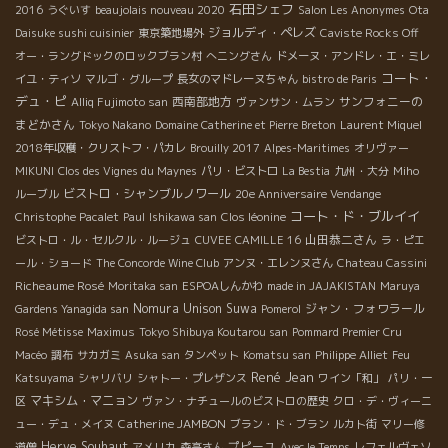
石田シェフ
2016
うぐいす
beaujolais nouveau 2020
Salon Les Anonymes
Ota
ジョルディ・ペレズ
Daisuke sushi cuisinier
東京築地場外
Caviste Rocks Off
オー・ラングドックのロックブラン村
へニングさん
ドメーヌ・アンドレ・エ・ミレ
コート・
イユ・ティソ
マルゴ・グループ
長女のマドレーヌちゃん
bistro de Paris
デュ・ピ
西南部地方
サンフォニーの
Alliq Fujimoto san
ヴァンサン・ムラン
まどかさん
Tokyo Nakano
Domaine Catherine et Pierre Breton
Laurent Miquel
2018年収穫・クリストフ・パカレ
Brouilly 2017
Alpes-Maritimes
オリヴァー
MIKUNI
Clos des Vignes du Maynes
パリ・ビストロ
La Bestia
九州・大分
Miho
ビストロ・シャンブルノワール
ルーブル
20e Anniversaire Vendange
コート・ド・ブルイイ
Christophe Pacalet
Paul
Ishikawa san
Clos léonine
山田恭二さん
ビストロ・ル・セルクル・ルージュ
CUVEE CAMILLE 16
ラ・ピエ
ール・ショード
The Concorde Wine Club
アンヌ・エレンヌさん
Chateau Cassini
Richeaume Rosé
Moritaka san
ESPOAしんかわ
made in JAJAKISTAN
Maruya
Nomura Unison Suwa
ジャン・フォワラール
Gardens Yanagida san
Pomerol
Rosé Métisse
Maximus
Tokyo Shibuya Koutarou san
Pommard Premier Cru
Macéo
調布
サカガミ
Asuka san
タンペット
Komatsu san
Philippe Alliet
Feu
René Jean
Katsuyama
シャリバリ
シャトー・プレザンス
ワイン「和」
パリ・一
マキシム・マニョン
区
ヴァン・ナチュールのビストロの歴史
クロ・デ・ヴィーニ
Catherine JAMBON
ュー・デュ・メイヌ
ブラン・ド・ブラン
ルカト街
マリー修
Herve Souhaut
プピーユ
道僧
アメリカ
森高さん
Avec le Temps
レフェルヴェソ