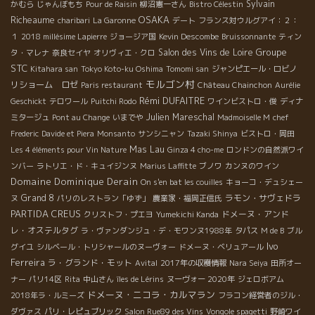
Sylvain
かむら
じゃんぼもち
Pour de Raisin
柳沼憲一さん
Bistro Célestin
OSAKA
Richeaume
charibari
La Garonne
デート
フランス対ウルグアイ：２：
１
2018 millésime Lapierre
ジョージア国
Kevin Descombe
Bruissonnante
ティン
Groupe
Salon des Vins de Loire
タ・マレナ
奈良セイヤ
オリヴィエ・クロ
STC
Kitahara san
Tokyo Koto-ku Oshima
Tomomi san
ジャンピエール・ロビノ
モルゴン村
リショーム ロゼ
Paris restaurant
Château Chainchon
Aurélie
Rémi DUFAITRE
Geschickt
テロワール
Puitchi Rodo
ワインビストロ・俊
ディナ
Julien Mareschal
ミタージュ
Pont au Change
いまでや
Madmoiselle M
chef
Frederic
Davide et Piera
Monsanto
サンシニャン
Tazaki Shinya
ビストロ・岡田
Mas Lau
Les 4 éléments pour Vin Nature
Ginza 4 cho-me
ロンドンの自然派ワイ
ンバー
ラトリエ・ド・キュイジンヌ
Marius Laffitte
ブノワ
カンヌのワイン
Domaine Dominique Derain
On s'en bat les couilles
キョーコ・デュシェー
Grand 8
ラモン・サヴェドラ
ヌ
パリのレストラン「ゆず」
農業家・福岡正信氏
PARTIDA CREUS
ドメーヌ・アンド
クリストフ・プエヨ
Yumekichi Kanda
レ・オステルタグ
ラ・ヴァンダンジュ・デ・モワンヌ1988年
タパス
M de B
ブル
Ivo
グイユ
シルベール・トリシャールのヌーヴォー
ドメーヌ・ベリュアール
Ferreira
ラ・グランド・モット
Avital
2017年の収穫情報
Nara Seiya
田所オー
ナー
パリ14区
Rita
中山さん
îles de Lérins
ヌーヴォー 2020年
ジェロボアム
ドメーヌ・ニコラ・カルマラン
2018年ラ・ルミーズ
フラコン経営者のジル・
ダヴァス
パリ・レピュブリック
Salon Rue89 des Vins
Vongole spagetti
野崎ワイ