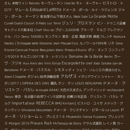
ビストロ・ト
さん
本物ワイン
Rennes
モーヴェータン
Une île
モト・ヌーヴォー
Edouard Laffitte
ロワ・ザムール
ジャ
ドメーヌ・ポール・ルイ・ウジェンヌ
ン・ポール・ドーマン
La Grande Motte
彫刻家の山下亮太さん
Wabi Sabi
ジュリ・ブロスラン
Cuveé Ouech Cousin
6 Pieds sur Terre
ピノ・ドゥニス品種
Chef Shu-zo
モトクッス大阪本社
プピーユ2008年
ブラーヴ・マルゴ
アレクサン
ドル・バン
Denis TARDIEU
モンブラン
東京・広尾
萬屋天狗
銀座フレンチ
Nomura
Naoko
L'Echappee belle
Domaine Jean Maupertuis
ルノワール1989年
リタ
Sena
Encore Canicule France
Beaujolais blanc
Pineau d'Aunis
ポン・ヌッフ
コンフィア
Domaine de la Borde
カー
ンサ2016
モルゴン2017年
ラ・トランシェ
Berlin
Escarpolette
ヴ・フジキ
Aux Amis des Vins Ginza
chef Xabi
Satake san de
ドメーヌ・パスカル・シモヌッティ
Barcelone
シェフ・ソムリエの長谷川さん
アルザス
Alain Chapelle
ボジョレ自然派醸造家
イタリアワイン
シャトー・カン
ドメーヌ・ク
ボン2017
L'OPERA DES VINS
藤丸
タン・タン
LOUIS BENJAMIN
リストフ・パカレ
le couple ARAKI
大近の久米さん
アンヴァリッド
restaurant
Yaoyu
東京・名古屋の自然ワイン大試飲会
収穫20年記念・クリストフ・パカレ
マ
Importateur REBECCA
ルク
BMO Kiritani]
ビストロ・ユイガ
メドック・グ
ド
ランヴァン
Ghislaine Descombes
ドメーヌ・クリスチャン・ビネール
Le Layon
メーヌ・リショーム
レ・プレミス１６
Miyamoto
Yukiya Fujiwara
ブリュリウ
Prieure Roch
ス
Morgon 2016
Mr.Tamajo de Diony
マサル式選別
レイノ君
カー
ブ・オジェ
Chiristophe pacalet Beaujolais Nouveau 2018
Antoine Joly
タヴェ