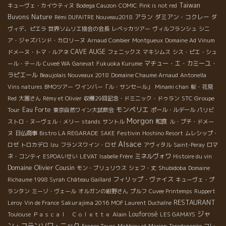
Taiwan
キューヴェ・カイウティヌ
Bodega Cauzon
COMIC
Pink is not red
Buvons Nature
アラン
ダミアン・コクレー
Rémi DUFAITRE Nouveau2018
ダ
ヴィデ、ピエラ
世界ソムリエ協会の会長
レベッカツアー
ヴィルフランシュ
シニ
ア・ジャズバンド・カロリーヌ
Arnaud Combier
Montgueux
Domaine Ad Vinum
CAVE AUGE
ドメーヌ・トマ・ルアネ
フェニックス
マキシムス
シス・ピエ・シュ
マチュー・エ・カミーユ・
ール・テール
Cuveé WA
Ganevat
Fukuoka Kurume
ラピエール
Beaujolais Nouveaux 2018
Domaine Chaume Arnaud
Antonella
Vins natures
BMOツアー
ワインバー「ル・サンセール」
Minami chan
桜・花見
STC Groupe
Red
大園さん
Rémy et Olivier
収穫29回記念・ドミニック・ドゥラン
モンペリエ
Tour
Eau Forte
東京自然ワイン大試飲会
ポール・ルデール
パリビ
Morgon
和食
ストロ・ヌーヴェル・メリー
stands
サントル
ル・プチ・ドメー
Festivin
ヌ
日仏商事
Bistro LA REGARADE
SAKE
Hoshino Resort
ムレシップ・
Alsace
ロゼ
トロカデロ
Izu
フランスワイン・ロゼ
アヴィタル
Saint-Peray
ロマ
ミネルヴォワ
ネ・コンティ
ESPOAいせい
LEVAT
Isabelle Frère
Histoire du vin
Domaine Olivier Cousin
Shubidoba
モン・ブリュリウス
シェフ・丈
Domaine
フィリップ・ヴァイス
Richaume 1998 Syrah
Château Gaillard
キューヴェ・プ
ランタン
ミーゾ・ヴェール
オルガンの紺野さん
プルフ
Cuvee Printemps
Ruppert
RESTAURANT
Sakurajima 2016
Leroy
Vin de France
MOF Laurent Duchaîne
ジャ
Alain
Louforosé
Toulouse
Ｐａｓｃａｌ Ｃｏｌｅｔｔｅ
LES GAMAYS
ン・フランソワ・ニック
France Tours
Mathieu et Marion
Teradanonke
フレ