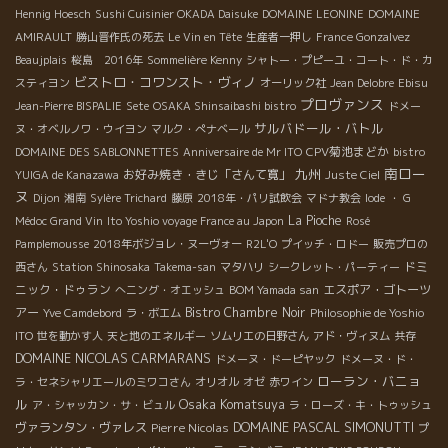
Hennig Hoesch
Sushi Cuisinier OKADA Daisuke
DOMAINE LEONINE
DOMAINE
AMIRAULT
勝山晋作氏の死去
Le Vin en Tête
生産者一押し
France Gonzalvez
Beaujplais
桜島 2016年
Sommelière Kenny
シャトー・プピーユ・コート・ド・カ
ビストロ・コワンスト・ヴィノ
スティヨン
オーリック社
Jean Delobre
Ebisu
プロヴァンス
Jean-Pierre BISPALIE
Sete
OSAKA Shinsaibashi bistro
ドメー
サルバドール・バトル
ヌ・オベルノワ・ウイヨン
マルク・ぺナベール
CPV菊池まどか
DOMAINE DES SABLONNETTES
Anniversaire de Mr ITO
bistro
南ロー
九州
お好み焼き・きじ「さんて寛」
YUIGA de Kanazawa
Juste Ciel
ヌ
Dijon
湘南
Sylère Trichard
藤原
2018年・パリ試飲会
マドナ教会
Iode
・ G
La Pioche
Médoc Grand Vin
Ito Yoshio voyage France au Japon
Rosé
Pamplemousse
2018年ボジョレ・ヌーヴォー
R2L'O
プイッチ・ロドー
販売プロの
ドミ
西さん
Station Shinosaka
Takema-san
マタハリ
シークレット・パーティー
ニック・ドゥラン
エスポア・ゴトーツ
へニング・オエッシュ
BOM Yamada san
アー
Bistro Chambre Noir
Yve Camdebord
ラ・ボエム
Philosophie de Yoshio
ITO
世を動かす人
天と地のエネルギー
ソムリエの日野さん
アド・ヴィヌム
共存
DOMAINE NICOLAS CARMARANS
ドメーヌ・ドーピヤック
ドメーヌ・ド・
ローラン・バニョ
ラ・セネシャリエールのミワコさん
オリオル
オゼ
赤ワイン
ル
Osaka Komatsuya
ア・シャッカン・サ・ビュル
ラ・ローズ・キ・トゥッシュ
DOMAINE PASCAL SIMONUTTI
ヴァランタン・ヴァレス
Pierre Nicolas
プ