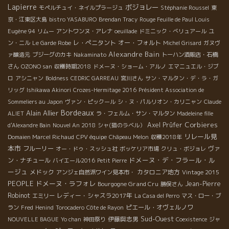
Lapierre
ボジョレー
モペルチュイ・ネイルプラージュ
Stéphanie Roussel
東
京・江東区大島
bistro YASABURO
Brendan Tracy
Rouge Feuille de Paul Louis
Eugène 94
リムー
アントワンヌ・アレナ
oeuillade
ドミニック・べリュアール
ユ
レ・ぺニタント
オー・フォルト
ン・ニル
Le Garde Robe
Michel Grisard
ガヌヴ
Alexandre Bain
ァ醸造元
ブジーグのカキ
Nakaminato
トーハン酒販店・石橋
さん
OZONO san
収穫時期2018
ドメーヌ・ショーム・アルノ
エマニュエル・ジブ
ロ
アシニャン
Boldness
CEDRIC GARREAU
宮川さん
サン・マルタン・デ・ラ・ガ
リッグ
Ishikawa Akinori
Crozes-Hermitage 2016
Président Association de
Sommeliers au Japon
ヴァン・ピックール
シ・ヌ・パルリオン・カリニャン
Claude
Bordeaux
Alain Allier
ALIET
ラ・フェルム・サン・マルタン
Madeleine fille
Corbieres
Axel Prüfer
d'Alexandre Bain
Nouvel An 2018
シャ(猫のラベル）
リレール見
Domaien Marcel Richaud
CPV équipe
Châpeau Melon
収穫2018年
本市
フルーリー
ヴァ
オー・ドゥ・スッシュ社
ボッケリア市場
クリュ・ボジョレ
ドメーヌ・デ・フラール・ル
ン・ナチュール
バイエール2016
Petit Pierre
ージュ
メドック
カタロニア地方
アンジェ自然派ワイン見本市・
Vintage 2015
PEOPLE
ドメーヌ・ラフォレ
Bourgogne Grand Cru
Jean-Pierre
勝俣さん
Robinot
レディー・シャスラ2017年
エミリー
La Casa del Perro
マス・ロー・ブ
ピエール・オヴェルノワ
ラン
Fred
Henind
Torocadero
Côte de Rayon
Sud-Ouest
伊藤與志男
NOUVELLE BAGUE
Yo chan
神田祭り
Coexistence
ジャ