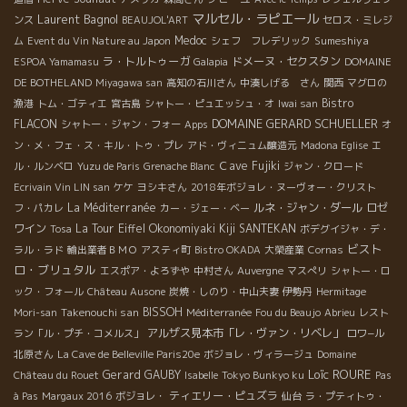
マルセル・ラピエール
Laurent Bagnol
ンス
BEAUJOL'ART
セロス・ミレジ
Medoc
Sumeshiya
ム
Event du Vin Nature au Japon
シェフ フレデリック
ラ・トルトゥーガ
ドメーヌ・セクスタン
ESPOA Yamamasu
Galapia
DOMAINE
DE BOTHELAND
Miyagawa san
高知の石川さん
中湊しげる さん
関西
マグロの
Bistro
漁港
トム・ゴティエ
宮古島
シャトー・ピュエッシュ・オ
Iwai san
DOMAINE GERARD SCHUELLER
FLACON
シャトー・ジャン・フォー
Apps
オ
ン・メ・フェ・ス・キル・トゥ・プレ
アド・ヴィニュム醸造元
Madona Eglise
エ
Ｃave Fujiki
ル・ルンベロ
Yuzu de Paris
Grenache Blanc
ジャン・クロード
Ecrivain Vin LIN san
ケケ
ヨシキさん
2018年ボジョレ・ヌーヴォー・クリスト
La Méditerranée
ルネ・ジャン・ダール
ロゼ
フ・パカレ
カー・ジェー・ベー
ワイン
La Tour Eiffel
Okonomiyaki Kiji SANTEKAN
Tosa
ボデグイジャ・デ・
ビスト
ラル・ラド
輸出業者ＢＭＯ
アスティ町
Bistro OKADA
大榮産業
Cornas
ロ・ブリュタル
エスポア・よろずや
中村さん
Auvergne
マスぺリ
シャトー・ロ
ック・フォール
Château Ausone
炭焼・しのり・中山夫妻
伊勢丹
Hermitage
Takenouchi san
BISSOH
Mori-san
Méditerranée
Fou du Beaujo
Abrieu
レスト
アルザス見本市「レ・ヴァン・リベレ」
ラン「ル・プチ・コメルス」
ロワ−ル
北原さん
La Cave de Belleville Paris20e
ボジョレ・ヴィラージュ
Domaine
Loïc ROURE
Gerard GAUBY
Château du Rouet
Isabelle
Tokyo Bunkyo ku
Pas
ティエリー・ピュズラ
à Pas
Margaux 2016
ボジョレ・
仙台
ラ・プティトゥ・