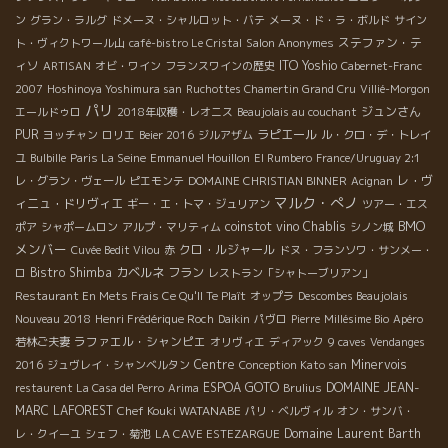
ン
グラン・ラルグ
ドメーヌ・シャルロット・バテ
メーヌ・ド・ラ・ボルド
サイン
ステファン・テ
ト・ヴィクトワール山
café-bistro Le Cristal
Salon Anonymes
ィソ
ITO Yoshio
ARTISAN
オビ・ワイン
フランスワインの歴史
Cabernet-Franc
2007
Hoshinoya Yoshimura san
Ruchottes Chamertin Grand Cru
Villié-Morgon
パリ
ジュンさん
エールドゥロ
2018年収穫・レオニス
Beaujolais au couchant
PUR
ラピエール
ヨッチャン
ロリエ
Beier 2016
ジルアザム
ル・クロ・デ・トレイ
ユ
Bulbille
Paris La Seine
Emmanuel Houillon
El Rumbero
France/Uruguay 2:1
レ・ヴ
レ・グラン・ヴェール
ピエモンテ
DOMAINE CHRISTIAN BINNER
Acignan
マルク・ぺノ
ィニュ・ドリヴィエ
ギー・エ・トマ・ジュリアン
ツアー・エス
BMO
coinstot vino
Chablis
ポア
シャポームロン
アルプ・マリティム
シノン城
メンバー
クロ・ルジャール
Cuvée Bedit Vilou
赤
ドヌ・フランソワ・サンメー・
Bistro Shimba
カベルネ フラン
ロ
レストラン「シャトーブリアン」
Restaurant En Mets Frais Ce Qu'Il Te Plaît
オップラ
Descombes Beaujolais
Nouveau 2018
Henri Frédérique Roch
Daikin
パヴロ
Pierre
Millésime Bio
Apéro
ラファエル・シャンピエ
若林ご夫妻
オリヴィエ
ディアック
9 caves
Vendanges
Centre
Minervois
2016
ジュヴレイ・シャンベルタン
Conception Kato san
ESPOA GOTO
DOMAINE JEAN-
restaurent La Casa del Perro
Arima
Brulius
MARC LAFOREST
Chef Kouki WATANABE
パリ・ベルヴィル
オン・サンバ・
Domaine Laurent Barth
レ・クイーユ
シェフ・菊池
LA CAVE ESTEZARGUE