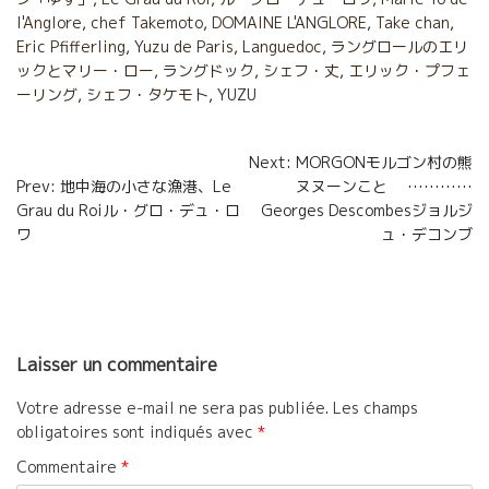
o
e
g
l'Anglore
,
chef Takemoto
,
DOMAINE L'ANGLORE
,
Take chan
,
Eric Pfifferling
,
Yuzu de Paris
,
Languedoc
,
ラングロールのエリ
o
r
e
ックとマリー・ロー
,
ラングドック
,
シェフ・丈
,
エリック・プフェ
k
r
ーリング
,
シェフ・タケモト
,
YUZU
Navigation
Next: MORGONモルゴン村の熊
Prev: 地中海の小さな漁港、Le
ヌヌーンこと …………
de
Grau du Roiル・グロ・デュ・ロ
Georges Descombesジョルジ
l’article
ワ
ュ・デコンブ
Laisser un commentaire
Votre adresse e-mail ne sera pas publiée.
Les champs
obligatoires sont indiqués avec
*
Commentaire
*