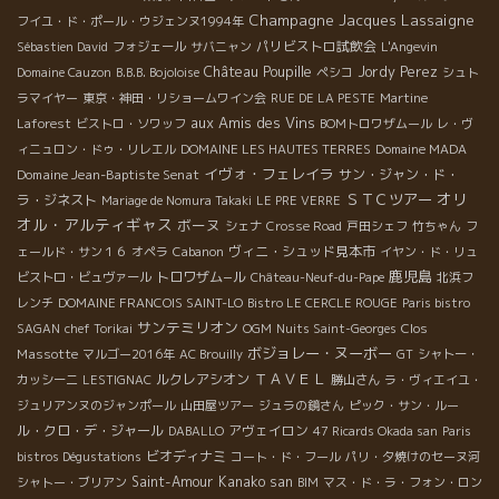
Champagne Jacques Lassaigne
フイユ・ド・ポール・ウジェンヌ1994年
パリビストロ試飲会
Sébastien David
フォジェール
サバニャン
L'Angevin
Château Poupille
Jordy Perez
Domaine Cauzon
B.B.B. Bojoloise
ペシコ
シュト
ラマイヤー
東京・神田・リショームワイン会
RUE DE LA PESTE
Martine
aux Amis des Vins
Laforest
ビストロ・ソワッフ
BOMトロワザムール
レ・ヴ
ィニュロン・ドゥ・リレエル
DOMAINE LES HAUTES TERRES
Domaine MADA
イヴォ・フェレイラ
Domaine Jean-Baptiste Senat
サン・ジャン・ド・
オリ
ＳＴＣツアー
ラ・ジネスト
Mariage de Nomura Takaki
LE PRE VERRE
オル・アルティギャス
ボーヌ
シェナ
Crosse Road
戸田シェフ
竹ちゃん
フ
ヴィニ・シュッド見本市
ェールド・サン１６
オペラ
Cabanon
イヤン・ド・リュ
鹿児島
トロワザム−ル
ビストロ・ビュヴァール
Château-Neuf-du-Pape
北浜フ
レンチ
DOMAINE FRANCOIS SAINT-LO
Bistro LE CERCLE ROUGE
Paris bistro
サンテミリオン
Clos
SAGAN
chef Torikai
OGM
Nuits Saint-Georges
ボジョレー・ヌーボー
Massotte
マルゴー2016年
AC Brouilly
GT
シャトー・
ＴＡＶＥＬ
ルクレアシオン
カッシーニ
LESTIGNAC
勝山さん
ラ・ヴィエイユ・
ジュリアンヌのジャンポール
山田屋ツアー
ジュラの鏡さん
ピック・サン・ルー
ル・クロ・デ・ジャール
アヴェイロン
DABALLO
47 Ricards Okada san
Paris
ビオディナミ
bistros Dégustations
コート・ド・フール
パリ・夕焼けのセーヌ河
Saint-Amour
Kanako san
シャトー・ブリアン
BIM
マス・ド・ラ・フォン・ロン