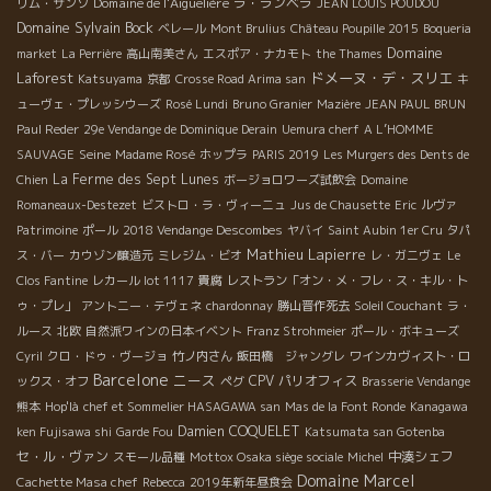
Domaine de l’Aiguelière
ラ・ランベラ
リム・サンソ
JEAN LOUIS POUDOU
Domaine Sylvain Bock
ベレール
Mont Brulius
Château Poupille 2015
Boqueria
Domaine
market
La Perrière
高山南美さん
エスポア・ナカモト
the Thames
Laforest
ドメーヌ・デ・スリエ
Katsuyama
京都
Crosse Road Arima san
キ
ューヴェ・プレッシウーズ
Rosé Lundi
Bruno Granier
Mazière
JEAN PAUL BRUN
Paul Reder
29e Vendange de Dominique Derain
Uemura cherf
A L’HOMME
Seine
SAUVAGE
Madame Rosé
ホップラ
PARIS 2019
Les Murgers des Dents de
La Ferme des Sept Lunes
Chien
ボージョロワーズ試飲会
Domaine
Romaneaux-Destezet
ビストロ・ラ・ヴィーニュ
Jus de Chausette
Eric
ルヴァ
Patrimoine
ポール
2018 Vendange Descombes
ヤバイ
Saint Aubin 1er Cru
タパ
Mathieu Lapierre
ス・バー
カウゾン醸造元
ミレジム・ビオ
レ・ガニヴェ
Le
Clos Fantine
レカール lot 1117
貴腐
レストラン「オン・メ・フレ・ス・キル・ト
ゥ・プレ」
アントニー・テヴェネ
chardonnay
勝山晋作死去
Soleil Couchant
ラ・
ルース
北欧
自然派ワインの日本イベント
Franz Strohmeier
ポール・ボキューズ
Cyril
クロ・ドゥ・ヴージョ
竹ノ内さん
飯田橋 ジャングレ
ワインカヴィスト・ロ
Barcelone
ニース
CPV パリオフィス
ックス・オフ
ペグ
Brasserie Vendange
熊本
Hop'là
chef et Sommelier HASAGAWA san
Mas de la Font Ronde
Kanagawa
Damien COQUELET
ken Fujisawa shi
Garde Fou
Katsumata san Gotenba
セ・ル・ヴァン
中湊シェフ
スモール品種
Mottox Osaka siège sociale
Michel
Domaine Marcel
Cachette Masa chef
Rebecca
2019年新年昼食会