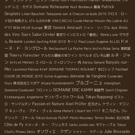
Domaine Richeaume
Patrick
ッド
レミ・セデス
Nuit Bordeaux
霧島
Desplats
Lilian Bauchet
Takayama san
A Chacun sa bulle 2016
クロス・ロー
ド社の有馬さん
ピトル2004年
VINI CIRCUS
Cuvée Marcel
Moulin Pey Labrie
AU
東京
Yannick Amirault
aux Amis
P'TIT BON-HEUR
Europe
シャン・リーブル
Salon L'irréel
des Vins Tours
東京ワインビストロ「葡呑」
Pleine Lune
サラさ
Beaune
ドメ
Paul Louis Eugene
ん
London tasting RAW 2018
モーリ
ALLIQ
ーヌ・ド・ラングロール
Restaurant La Pioche
Paris bistro Roba Seria
東欧諸
ルネ・ジャ
Thierry Forestier
国
マルセル最後の年ワイン
カベルネ
ピレネ山脈
ン
Banyuls-sur-
Arts et Metiers
エイロール
フィロソフィー
肉
Abriou
Gerard
Mer
Laurence Manya-Krief
DOMAINE THOMAS ROUANET
水口シェフ
Football
domaine de l'anglore
COUPE DE MONDE 2018
Sylvie Augereau
Cuvee des
ブルゴーニュ
Fous
株式会社エスポア
Alsace Humbrebrecht
shanghain
DOMAINE ERIC KAMM
Domaine Coudoulet
フロントン
凱旋門
Saint Chignan
サントヴィクトワール山
Tokyo Roppongi
Estézargues
Angleterre
ビスト
Passion et Nature
Axel Prϋfer
ロ・サンマルタン
庄元さん
ケヴィン・デコン
モニカさん
ブ
キューヴェ・ブディ・ヴィル
Alma Matert
L'écart lot 1117
フレ
デリック・コサール
Tokyo Guinza
PLOUF
Moto-Nouveau
Terres Dorées
石川社長
Côte de Py
ドメーヌ・オー・ブリュガス
Saito Junko san
オクトーブル
Tokyo
オリヴィエ・クザン
Julie Brosselin
Chofu
Pineau Denis
シャトー・ラゲール