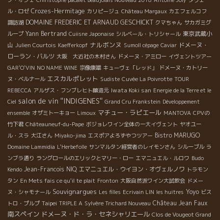
Crozes-Hermitage
ル・ロゼ
カリピージュ
Château Margaux
カエフェルコフ
DOMAINE FREDERIC ET ARNAUD GESCHICKT
諏訪湖
クマちゃん
サカガミグ
Yann Bertrand
東京武蔵小
ループ
Cuiisne Japonaise
シルベール・トリシャール
ナルボンヌ
山
ドメーヌ・
Julien Courtois
Kaefferkopf
Sumoll cépage
Caviar
ローラン・バルツ
大阪 大近社の木村さん
ドメーヌ・アミロー
イヴェントツアー
GAR'O'VIN
NO NAME WINE
宗像康雄
キューヴェ「レッド」
ドメーヌ・カトリー
エスカルポレット
ヌ・ベルナール
Sudiste
Cuvée La Poivrotte
TOUR
Iwata Koki san
REBECCA
アルザス・フンブレヒト醸造元
Energie de la Terre et le
salon de vin ''INDIGENES''
Ciel
Grand Cru Frankstein
Développement
マチュー・ラピエール
ensemble
オザミトーキョー
Limoux
MANTOVA
CPVの
竹下君
Châteauneuf-du-Pape
ボジョレワイン全体の一大イヴェント
ヤオユー
Bistro MARUGO
ル・スラ
大江さん
Miyako-jima
エスポアよろずやつツアー
Domaine Lammidia
L'Herbefolle
サンマルタン経営者のレイモンさん
シルーブル
ラ
ンブラ通り
ラングロールのエリックとマリー・ロー
エマニュエル・ルロワ
Budo
Jean-Francois NIQ
エマニュエル・ウイヨン・オヴェルノワ
Kendo
トラモン
タン
En Mets fais ce qu'il te plait
Fronton
大阪自然派ワイン大試飲会
ドメー
Souvignargues
Yoyo
ヌ・シャモナール
Les filles
Ecrivain LIN
les huitres
ビス
Taipei
Château Jean Faux
トロ・プルプ
TRIPLE A
Sylvère Trichard Nouveau
南スペイン
ドメーヌ・ド・ラ・セネシャリエール
Clos de Vougeot Grand