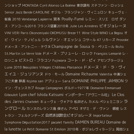
ンショップ
MONTADA
Cyril Alonso
La Boème
東京調布
ステファン・ロッシェ
Senior Jazz Bande CAROLINE
オジル・フランジャン・ヴィニュロン
キューヴェ・
Pouilly-Fumé
2018 Vendange Lapierre
宮本
桜島
レミー・スリエ ロゼ
ダン
ビオジョレーヌ
ス・アンコール2016
フランス猛暑2018年
Julie
Les Armières
VINI VERI
Paris Okonomiyaki OKOMUSU
Breze 11
Wine Style WINO
La Begou
オ
シルヴァン・オエッシュ
ビ・ワイン・ケノビュル
コサール
47 リカーズ
Provoke
Champagne de Sousa
ドメーヌ・アント二ー・テヴネ
ラ・ペリエール
Bisto
ドメーヌ・プリューレ・ロック
St.Martin
Le Verre Vole
François Lemarié
レ・
ビストロ・フラコン
コート・ド・ピィ
ロシニョ
Fujiwara
アセンブラージュ
ドメーヌ・ド・ラ・ヴィ
Lune
2018 Beaujolais Villages
Château Plaisance
エイユ・ジュリアンヌ
Domaine Richaume
ドゥ・モール
Valentia
中湊シェ
DOMAINE PHILIPPE JAMBON
Sara
フご夫妻
映画
Kojima san
アブリュー
ワ
イン・ヴェンスカブ
Rouge
Campagnes
ボルドー1977年
Domaine Emmanuel
Lyon chef Ishida Katsumi
Le Clos
Giboulot
インポーター「アヴニール社」
ラ
des Jarres
Chatelet
キューヴェ・ヴォアラ
松井さん
カメル
ペシェミニヨン
ングロール
カンヌのレランス島
俊さん
アぺロ
オザミ・デ・ヴァン 銀座
レス
自然派試飲会ビオジョレーヌ
トラン・フェルナンデーズ
Importateur
DAMIEN BUREAU
Domaine de
Symphonie Dégustation2017
pacalet familly
la lunotte
Le Petit Domaine
St Emilion
2018年・ボジョレヴィラージュ
岡田シェ