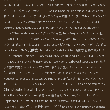
Visite Paris
シャン
Verchant
street Rambla
レルヴ・フォル
ドイツ
東京・文京
パーニュ・ジャック・ラセーニュ
Domaine jean michel alquier
Gaillac
Corse
ドメール・レ・オート・テール
ヴァランティーア畑
ドメーヌ・ブルノ・デュシェン
Montpellier
ヌ
Marcel
フランスの猛暑37度
Bistro Vin Nature SHONZUI
Corbiere
Nagoya Dégustation
シャルル・アズナヴール
Maison Jaune de vin
STC Tours
ユグ・べゲ
南仏
rouge
Côtes de Marmandais
Trois Seigneurs
北川
ナヲ著「テロワール」文芸社
Les Maoù
Vendange2018 Richeaume
久留米ワイン
スクール
ジュ・ド・ショセット
Le Batossay
ビストロ・ラ・パール・デ・ザンジュ
試飲会
Importateur BMO
Henri-Pierre fils de René Jean
輪飲学園
飯田橋メリメ
ロ
La Trenchée
Florance
ESPOA MORITAKA
Fer du Sang 16
ミッシェル・グリザ
LA VIGNE
Pierre Laforest
ール
レベッカ
Rémy Soulié Rosé
Ootsubo san
サボ
Domaine Christophe
リの鎌田夫妻
シャルドネ・ペティアン
長ユキ子さん
Pacalet
キューヴェ・カミーユ
Minette Suzuki san
セバスチャン・リフォ
Côtes Du Rhône
Aux Amis Tokyo
Nouveau Laforest2018
シリル
ドメーヌ・
Catalogne
ド・レシャリエール
フレンチレストラン・ラ・ピヨッシュ
武道オンズ
Christophe Pacalet
アンヌ・パイエさん
ブルイイ2017
2017年 ビュルア
Rémy Soulié 50ans
桜島
ラ・ローブ・エ・ル・パレ
ゼロ
BMO聖子さん
Lapierre
Eastline
DOMINIQUE DERAIN
ロゼ・グリグリ
福岡の今尾さん
パリ
C'est le Printemps 2017
レストラン・奏で
Domaine Mikael Bouges
Confianza