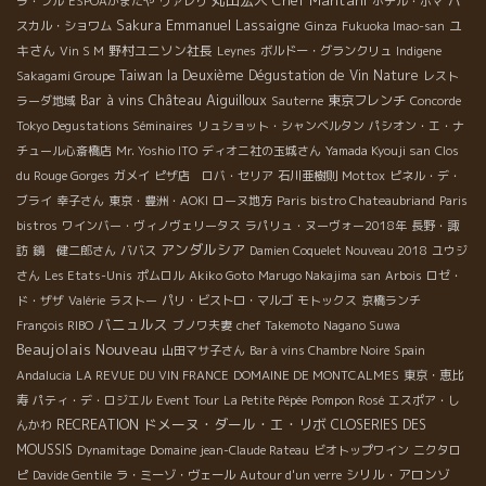
ラ・フル
ESPOAかまたや
ヴァレり
ホテル・ボマ
パ
Emmanuel Lassaigne
Sakura
ユ
スカル・ショワム
Ginza
Fukuoka Imao-san
キさん
野村ユニソン社長
Vin S M
Leynes
ボルドー・グランクリュ
Indigene
Taiwan la Deuxième Dégustation de Vin Nature
Sakagami Groupe
レスト
Château Aiguilloux
Bar à vins
東京フレンチ
ラーダ地域
Sauterne
Concorde
Tokyo Degustations Séminaires
リュショット・シャンベルタン
パシオン・エ・ナ
チュール心斎橋店
Mr. Yoshio ITO
ディオニ社の玉城さん
Yamada Kyouji san
Clos
du Rouge Gorges
ガメイ
ピザ店 ロバ・セリア
石川亜樹則
Mottox
ピネル・デ・
ブライ
幸子さん
東京・豊洲・AOKI
ローヌ地方
Paris bistro Chateaubriand
Paris
bistros
ワインバー・ヴィノヴェリータス
ラパリュ・ヌーヴォー2018年
長野・諏
アンダルシア
訪
鏡 健二郎さん
ババス
Damien Coquelet Nouveau 2018
ユウジ
さん
Les Etats-Unis
ポムロル
Akiko Goto
Marugo Nakajima san
Arbois
ロゼ・
ド・ザザ
Valérie
ラストー
パリ・ビストロ・マルゴ
モトックス
京橋ランチ
バニュルス
François RIBO
ブノワ夫妻
chef Takemoto
Nagano Suwa
Beaujolais Nouveau
山田マサ子さん
Bar à vins Chambre Noire
Spain
Andalucia
LA REVUE DU VIN FRANCE
DOMAINE DE MONTCALMES
東京・恵比
寿
パティ・デ・ロジエル
Event Tour
La Petite Pépée
Pompon Rosé
エスポア・し
ドメーヌ・ダール・エ・リボ
RECREATION
CLOSERIES DES
んかわ
MOUSSIS
Dynamitage
Domaine jean-Claude Rateau
ビオトップワイン
ニクタロ
シリル・アロンゾ
ピ
Davide Gentile
ラ・ミーゾ・ヴェール
Autour d'un verre