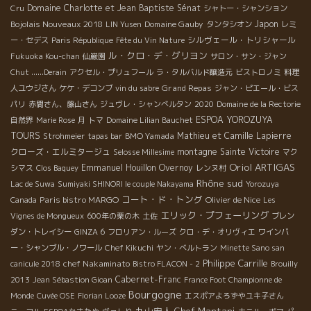
Domaine Charlotte et Jean Baptiste Sénat
Cru
シャトー・シャンション
Bojolais Nouveaux 2018
Domaine Gauby
Japon
LIN Yusen
タンタシオン
レミ
シルヴェール・トリシャール
ー・セデス
Paris République
Fête du Vin Nature
ル・クロ・デ・グリヨン
Fukuoka Kou-chan
仙巌園
サロン・サン・ジャン
Chut ......Derain
アクセル・プリュフール
ラ・タルバルド醸造元
ビストロノミ
料理
Grand Repas
人ユウジさん
ケケ・デコンブ
vin du sabre
ジャン・ピエール・ビス
パリ
赤間さん、藤山さん
ジュヴレ・シャンべルタン
2020
Domaine de la Rectorie
ESPOA YOROZUYA
自然界
Marie Rose
月
トマ
Domaine Lilian Bauchet
TOURS
BMO Yamada
Mathieu et Camille Lapierre
Strohmeier
tapas bar
クローズ・エルミタージュ
montagne Sainte Victoire
Selosse Millesime
マク
Oriol ARTIGAS
Emmanuel Houillon Overnoy
シマス
Clos Baquey
レンヌ村
Rhône sud
Lac de Suwa
Sumiyaki SHINORI le couple Nakayama
Yorozuya
コート・ド・トング
Paris bistro MARGO
Olivier de Nice
Canada
Les
エリック・プフェーリング
Vignes de Mongueux
600年の栗の木
土佐
ブレン
ダン・トレイシー
GINZA 6
フロリアン・ルーズ
クロ・デ・オリヴィエ
ワインバ
ー・シャンブル・ノワール
Chef Kikuchi
ヤン・ベルトラン
Minette Sano san
Philippe Carrille
chef Nakaminato
canicule 2018
Bistro FLACON - 2
Brouilly
Cabernet-Franc
2013
Jean Sébastion Gioan
France Foot Championne de
Bourgogne
Monde
Cuvée OSE
Florian Looze
エスポアよろずやユキ子さん
丸山宏人
Chef Mantani