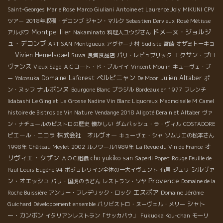
Saint-Georges
Marie Rose
Marco Giuliani
Antoine et Laurence Joly
MIKUNI
CPV
ツアー
2018年収穫・デコンブ
ジャン・マルク
Sebastien Dervieux
Rosé Métisse
Montpellier
ドメーヌ・ジョルジ
アルボワ
Nakaminato
料理人ユウジさん
ュ・デコンブ
ARTISAN
Montgueux
アグヤーナ村
Sudiste
宮崎
オザミトーキョ
Vivien Hemelsdael
エクサン・プロ
ー
Suwa
良質食品店
パリ・レピュブリック
ヴァンス
Vieux Sage
ＡＣコート・ド・ブルイイ
Vincent Moulin
キューヴェ・ブ
Domaine Laforest
ペルピニャン
Julien Altaber
ー
Yokosuka
De Moor
ポ
ナルボンヌ
ン・ヌッフ
Bourgone Blanc
ブラジル
Bordeaux en 1977
フレンチ
Iidabashi Le Ginglet
La Grosse Nadine Vin Blanc Liquoreux
Madmoiselle M
Camel
histoire de Bistros de Vin Nature
Vendange 2018 Aligoté Derain et Altaber
ヴァ
ン・ナチュールのビストロの歴史
懐かしい
ダムバッシュ・ラ・ヴィル
COSTADORE
ピエール・ニコラ
株式会社 オルヴォー
キューヴェ・シャ
ソムリエの松本さん
オ
1998年
Château Meylet 2002
ルノワール1989年
La Revue du Vin de France
リヴィエ・クザン
cho yukiko san
ＡＯＣ組織
Saperli Popet
Rouge Feuille de
シルヴァ
Paul Louis Eugène 94
ボジョレワイン全体の一大イヴェント
有馬
ジュリ
Provence
ン・オエッシュ
パリ・国虎のうどん
レストラン・ソヤ
Domaine de la
エスポア
Roche Buissière
アンリー・フレデリック・ロック
Domaine Jérôme
シャト
Guichard
Développement ensemble
パリビストロ・ヌーヴェル・メリー
ー・カンボン
イタリアンレストラン「サッカパウ」
Fukuoka Kou-chan
モーリ