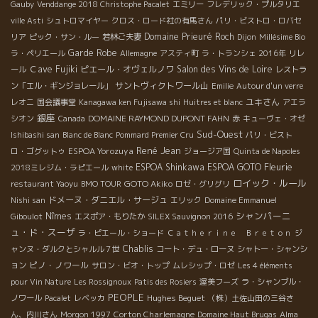
Gauby
Venddange 2018 Christophe Pacalet
エミリー
フレデリック・プルタリエ
ville Asti
シュトロマイヤー
クロス・ロード社の有馬さん
パリ・ビストロ・ロバセ
Domaine Prieuré Roch
リア
ピック・サン・ルー
若林ご夫妻
Dijon
Millésime Bio
Garde Robe
ラ・ペリエール
Allemagne
アスティ町
ラ・トランシェ 2016年
リレ
Ｃave Fujiki
ピエール・オヴェルノワ
Salon des Vins de Loire
ール
レストラ
サントヴィクトワール山
ン「エル・ギンジョレール」
Emilie
Autour d'un verre
ユキさん
レオニ
国会議事堂
Kanagawa ken Fujisawa shi
Huitres et blanc
アエラ
銀座
DOMAINE RAYMOND DUPONT FAHN
シオン
Canada
赤
キューヴェ・オゼ
Sud-Ouest
Ishibashi san
Blanc de Blanc
Pommard Premier Cru
パリ・ビスト
René Jean
ESPOA Yorozuya
ロ・ゴグットゥ
ジョージア国
Quinta de Napoles
Fleurie
ESPOA Shinkawa
ESPOA GOTO
2018ミレジム・ラピエール
white
ロイック・ルール
GOTO Akiko
restaurant Yaoyu
BMO TOUR
ロゼ・グリグリ
ドメーヌ・ダニエル・サージュ
Nishi san
エリック
Domaine Emmanuel
シャンパーニ
Nîmes
Giboulot
エスポア・もりたか
SILEX Sauvignon 2016
ュ・ド・スーザ
ラ・ピエール・ショード
Ｃａｔｈｅｒｉｎｅ Ｂｒｅｔｏｎ
ジ
Chablis
ャンヌ・ダルクとシャルル７世
コート・デュ・ローヌ
シャトー・シャンシ
ピノ・ノワール
ョン
サロン・ビオ・トップ
ムレシップ・ロゼ
Les 4 éléments
pour Vin Nature
Les Rossignoux
Patis des Rosiers
渥美フーズ
ラ・シャンブル・
PEOPLE
Hughes Beguet
ノワール
Pacalet
レベッカ
（株）土佐山田の三谷さ
Corton Charlemagne
ん、内川さん
Morgon 1997
Domaine Haut Brugas
Alma