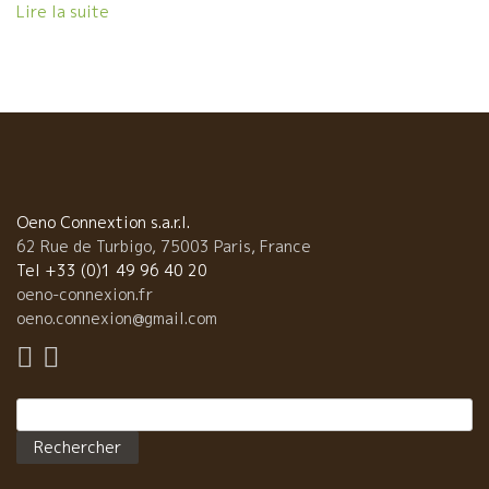
Shinoriの中山夫妻。 夢のような島、竹富島からは星のやの吉村さん
Lire la suite
が参加。 こんな豪華メンバーで一週間の旅にでます。 初日はシャ
ルル・ドゴール空港についてほぼ直行でここに来た。 皆、疲れ知ら
の元気さで、よく食べて、飲みました。
Oeno Connextion s.a.r.l.
62 Rue de Turbigo, 75003 Paris, France
Tel +33 (0)1 49 96 40 20
oeno-connexion.fr
oeno.connexion@gmail.com
Rechercher :