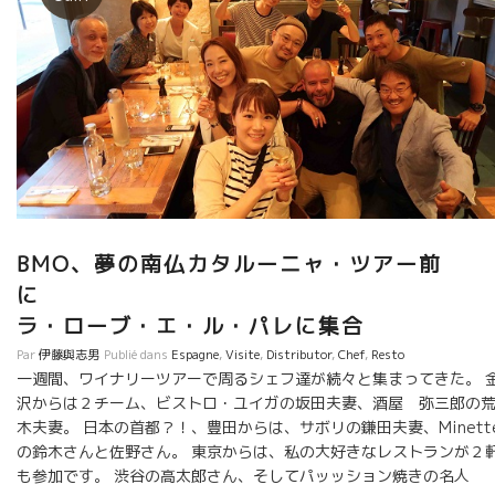
BMO、夢の南仏カタルーニャ・ツアー前
ラ・ローブ・エ・ル・パレに集合
Par
伊藤與志男
Publié dans
Espagne
,
Visite
,
Distributor
,
Chef
,
Resto
一週間、ワイナリーツアーで周るシェフ達が続々と集まってきた。 
沢からは２チーム、ビストロ・ユイガの坂田夫妻、酒屋 弥三郎の
木夫妻。 日本の首都？！、豊田からは、サボリの鎌田夫妻、Minett
の鈴木さんと佐野さん。 東京からは、私の大好きなレストランが２
も参加です。 渋谷の高太郎さん、そしてパッッション焼きの名人