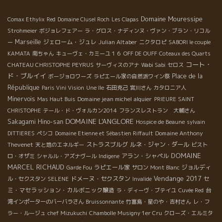
Domaine Mouressipe
Comax Ethylix
Red
Domaine Clusel Roch
Les Clapas
Strohmeier
ボジョレフェアー
ラ・グロス・ナディンヌ・ヴァン・ブラン・リコル
Marseille
ジェローム・ジュレ
Julian Altaber
ー
ニクタロピ
SABORI le couple
KAMATA
南ちゃん
キューヴェ・カミーユ１６
OFF DE OUFF
Coteaux des Quarts
コート・
CHATEAU CHRISTOPHE PEYRUS
サーヴィスのアナ
Wabi Sabi
セロス
ド・ブルイイ
Place de la
ボージョロワーズ
ラピエール家の自然派ワイン祭
République
Paris Vini Vision
Une île
石田克己
宮川さん
カタロニア人
Minervois
Domaine jean michel alquier
Mas Haut Buis
PRIEURE SAINT
CHRISTOPHE
テール・ド・ヴォルカン2014
フランスレストラン 大輔さん
DOMAINE L'ANGLORE
Sakagami Hino-san
Hospice de Beaune
sylvain
Domaine Anthony
DITTIERES
ペシコ
Domaine Etienne et Sébastien Riffault
Thevenet
ストラスブルグ
ルネ・ジャン・ダール
天と地のエネルギー
ビスト
DOMAINE
アラン・シャペル
ロ・オザミ
シャルル・アズナヴール
Indigene
MARCEL RICHAUD
ラピエール家
ジョルディ
Garde Fou
サロン
Mont Blanc
Vendange 2017
ドメーヌ・セクスタン
セ
ル・セクスタン
SELENE
Invalide
ミ・マセラッション・カルボニック醸造
ラ・ディーヴ・ブテイユ
Cuvée Red
台
湾インポーターのバーバラさん
Bruissonnante
竹富島・星のや・吉村さん
レ・フ
ラー・ルージュ
chef Mizukuchi
Chambolle Musigny 1er Cru
クローズ・エルミタ