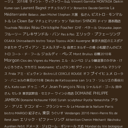
ージュ 2016年
サイント・ヴィクトワール山
Vincent Garreta
MONTADA
Daikin
Laurent Bagnol
La
Kume-san
ナチュラルワイン
Bonastre
Davide Gentile
Méditerranée
ビストロ・モンマル
Babass
Jean Michel Stephan
大園 弘さん
トル
Le Clown Bar
Yakitori SHINORI
マチュとマリオン
サン
ドイツ
酒本商店
Nicolas Réau
Christophe Foucher
Tsuchida
ロゼ・ぺタール
Shizuoka Japon
アレキサンドル・バン
エリック・プフェーリング
フルーリー
Pas à Pas
OSAKA Shinsaibashi bistro
Tokyo Toyosu AOKI
Auvergne
東京大田区のエスポア
ヴィヴィアン・エメルスダール
かまたや
自然エネルギーの畑
小松屋さんのビス
ジョルディ・ペレズ
トロ
コート・ド・フール
Mont Brulius
収穫2018年
Morgon
Clos des Vignes du Maynes
エル・ルンベロ
ジュラ醸造家のかがみ・け
んじろうさん
サカガミ
biodynamic
ピュピラン村
ダヴィッド・シャペル
マクシマ
プイイヒュメ
ス
Frida
アミ・ビュヴォン
Bistro LE CERCLE ROUGE
オフ
ローラ
Décès de Katsuyama san
ン・バニョルの来日2018年
シェフ・ソムリエの長谷川
Jean François Nicq
Kato san
ドゥニ・ペノ
さん
シャルルド・ゴール
田中
DOMAINE PHILIPPE
さん
セレネ
東京試飲会・セミナー
ワイン小売店
JAMBON
アラ
Domaine Richaume 1998 Syrah
sculpteur Ryota Yamashita
ン・アリエ
マコン
ギー・ブランシャール
Paris
Le Monde de la Nature
東京
bistro MARGO
紀子さん
うぐいす
Vendanges 2016
Henri-Pierre fils de
エリック・ピファーリング
René Jean
Attention Chenin Méchant
Washoku
Aurélien Petit
ドメーヌ・ジェローム・ギシャール
大近
Mondial du Vin biologique