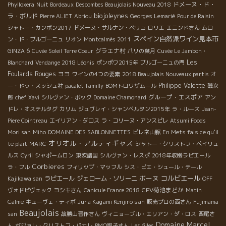
ドメーヌ・ド・
Phylloxera
Nuit Bordeaux
Descombes Beaujolais Nouveau 2018
biojoleynes
ラ・ボルド
Pierre ALIET
Abriou
Georges Lemarié
Pour de Raisin
シャトー・カンボン2017
ドメーヌ・サルナン・ベリュ
ロリエ
エニンドさん
ムロ
スペイン自然派ワイン見本市
ン・ド・ブルゴーニュ
リオン
Montcalmès 2011
グラエナ村
GINZA 6
Cuvée Soleil Terre Coeur
パリの葉月
Cuvée Le Jambon・
Les
Blanchard
Vendange 2018 Léonis
ポンポワ2015年
ブルゴーニュの門
Foulards Rouges
ヨヨ
ワインの4つの要素
2018 Beaujolais Nouveaux partis
オ
Philippe Valette
ー・ドゥ・スッシュ社
pacalet familly
BOMトロワザムール
磯次
グループ・エスポア
郎
chef Xavi
シルヴァン・ボック
Domaine Chamonard
アン
ドレ・オステルタグ
カリム
ジュヴレイ・シャンベルタン2015年
ラ・ルース
Jean-
Piere Cointreau
エイリアン・ダロス
ラ・コリーヌ・アンスピレ
Atsumi Foods
Mori san
Miho
DOMAINE DES SABLONNETTES
ピレネ山脈
En Mets fais ce qu'il
オリオル・アルティギャス
te plait
MARC
シャトー・クリストフ・ペイリュ
ルス
Cyril
シャポームロン
東欧諸国
シルヴァン・レスポ
2018年収穫ラピエール
Corbieres
ラ・フル
フィリップ・マッフル
シス・ピエ・シュール・テール
ボーヌ
コルビエール
ラピエール
ジェローム・ソリーニ
Kajikawa san
OFF
CPV菊池まどか
ヴォドピヴェック
ヨシキさん
Canicule France 2018
Matin
Jura Kagami Kenjiro san
Calme
キューヴェ・ティボ
販売プロの西さん
Fujimama
Beaujolais
san
故勝山晋作さん
ヴィニョーブル・エリアン・ダ・ロス
西尾さ
Domaine Marcel
ん
ボジョレ・クリストフ・パカレ
BMO聖子さん
Les filles