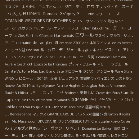
ル・グロ・デュ・ロワ
エリック・ド・スーザ
エスポア・よろずや・ユキ子さん
Domaine Grégory Guillaume
FUJIMARU
ユウジさん
マリー・ローズ
DOMAINE GEORGES DESCOMBES
サロン・サン・ジャン
丹さん
St
ガード・ロ
Emilion
76ヴァン
ベルナール・ナディー・フコー
Chef Kikuchi Yuji
ロワール
ーブ
Le Clos Fantine
Côtes de Marmandais
マスぺリ
マルコ・ジュリ
domaine de l'anglore
アーニ
月
cèdre de 2300 ans
本物ワイン
Allez les Verres
ル・クロ・デ・ジャール
ビストロ・アトリ
オーリック社
Ooe san
石川アキノリ
エ
セーヌ河
コンフィアンサ2016
Rouge
ESPOA TOURS
Domaine Lammidia
Aurélie Geschickt
Loucate
Bistronomie
プティ・ピエール
マリー・ラピエール
Sainte Victoire
Mas Lau Blanc
Sete
テロワール
ダンス・アンコール
Wine Style
ラピエール・2018年収穫
WINO
ジュリアンヌ
東銀座ヴィヴィエンヌ
レストラン
Glouglou
Nouvel An 2019 party déjeuner
Patrice Hughes
Bois de Vincennes
美味しい
Camille
Gault & Millau
レミー・スリエ ロゼ
Boldness
Cuvee des Fous
Lapierre
DOMAINE PHILIPPE VALETTE
Chef
Mathieu et Marion
Miyamoto
Ishida
Château Poupille 2015
Iidabashi Méli Mélo
猛暑継続2018年
L'Effervescence
マテウス
GRAND LARGUE
フランスの猛暑37度
Baton Itagaki
san
Mr. Masanobu FUKUOKA
愛
フランス猛暑2018年
Christophe Pueyo
Cuvée
アルザス見本市「レ・ヴァン・リベレ」
Voilà
Domaine Le Boiron
諏訪
コト
ー・デュ・レイヨン
ボデガ・カウゾン醸造元
ラ・タルバルド醸造元
レストラン