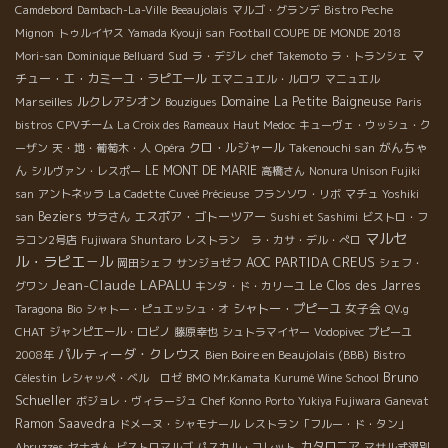
Camdebord
Dambach-La-Ville
Beeaujolais
マルゴ・グランデ
Bistro Peche
Mignon
トゥルイヤス
Yamada Kyouji san
Football COUPE DE MONDE 2018
Sud
マ
Mori-san
Dominique Belluard
ラ・デジレ
chef Takemoto
ラ・トランシェ
チュー・エ・カミーユ・ラピエール
エマニュエル・ルロワ
マニュエル
Marseilles
ルクレアシオン
Domaine La Petite Baigneuse
Bouzigues
Paris
bistros
CPVチーム
La Croix des Rameaux
Haut Medoc
キューヴェ・ウッシュ・ク
クロ・ルジャール
Takenouchi san
がんちゃ
ーザン
天・地・葡萄木・人
Opéra
ん
LE MONT DE MARIE
シルヴァン・レスポー
高橋さん
Nonura Unison Fujiki
san
アントネッラ
La Cadette
Cuveé Précieuse
フランソワ・リボ
マチュ
Yoshiki
Beziers
エスポア・ゴトーツアー
san
サラさん
Sushi et Sashimi
ビストロ・フ
マルセ
ラコン2号店
Fujiwara Shuntaro
レストラン ラ・カサ・デル・ぺロ
ル・ラピエ－ル
PARTIDA CREUS
AOC
岡田シェフ
サンジョゼフ
シェフ・
Jean-Claude LAPALU
Le Clos des Jarres
グワン
キンタ・ド・カリーユ
シャトー・プピーユ
女子会
Taragona
Bio
シャトー・ピュエッシュ・オ
QV.g
CHAT
ジャンピエール・ロビノ
藤原幸也
シュトラマイヤー
Vodopivec
プピーユ
パルティーダ・クレウス
Bien Boire en Beaujolais (BBB)
2008年
Bistro
Bruno
Célestin
レシャッペ・ベル ロゼ
BMO Mr.Kamata
Kurumé Wine School
Schueller
ボジョレ・ヴィラージュ
Chef Konno
Porto
Yukiya Fujiwara
Ganevat
Ramon Saavedra
ドメーヌ・シャモナール
レストラン「フルー・ド・タン」
カタロニア
Abruzzes
セナさん
ビストロマルゴ
パスカル・コレット
マサル式選別