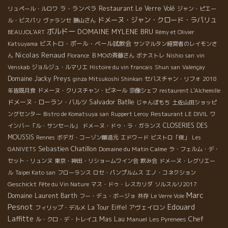
ラ・ランベラ
Restaurant Le Verre Volé
リュペール・ルロワ
ジャン・ピエー
ドメーヌ・ジャン・クロード・ラパリュ
ル・ビスパリ
ヴァランセ
勝山さん
ボルドー
DOMAINE MYLENE BRU
BEAUJOL'ART
Rémy et Olivier
ビストロ・ポール・ベール試飲会
Katsuyama
サンマルタン経営者のレイモンさ
Nicolas Renaud
ん
Florance
ＢＭОの斉藤さん
ボナストレ
Nishio san
vin
Venskab
ジョルジュ・ルマリエ
Histoire du vin francais
Shun san
Valençay
Domaine Jacky Preys
ginza Mitsukoshi Shinkan
セバスチャン・リフォ
2018
年皆既月食
ドメーヌ・クリスチャン・ビネール
宗像シェフ
restaurent L'Alchemille
Salvador Batlle
ドメーヌ・ローラン・バルツ
じゃんぼもち
土佐山田ショッピ
ングセンター
Bistro de Komatsuya san
Ruppert Leroy
Restaurant LE DIVIL
ワ
CLOSERIES DES
インバー「ル・サンセール」
ドメーヌ・ドゥ・ラ・ガランス
MOUSSIS
Rennes
ボデガ・コーゾン醸造元
エドワード
ビストロ「俊」
Les
Sebastien Chatillon
Domaine du Matin Calme
GANIVETS
ラ・フェルム・デ・
セット・リュンヌ
東京・神田・リショームワイン会
飲み会
ドメーヌ・レグリエー
ル
Taipei Kato san
フローランス
ロセ・パンプルムス
エノ・コネクション
Geschickt
Fête du Vin Nature
マス・ドゥ・レスカリダ
ソルスルリ2017
Marc
Domaine Laurent Barth
フー・デュ・ボージョ
共存
Le Verre Vole
Pesnot
Edouard
La Tour Eiffel
アヴェイロン
フィリップ・デルメ
Laffitte
Chef
Mas Lau
Manuel
ル・クロ・デ・トレイユ
Les Pyrenees