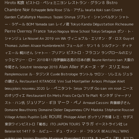
Hiroto
和食
レストラン・グラン８
Bistro
ビストロ・ペシェミニヨン
Chambre Noir
Iwata Koki san
Echappée Belle Rose
ジル・アザム
Covert
Catalunya
Garden
Maximus
Tazaki Shinya
ジブレイ・シャンベルタン
シャト
Tokyo Kanda Dégustation Richeaume
ー・ラゲール
BOM Yamada san
レイノ君
Pierre Overnoy
France
Tokyo Nagoya
Wine School
Tokyo Setagaya
ポン・ト・
シャンジュ
Le Nouvel An 2019
vin WA
ヴィニョブル・エリオン・ダ・ロス
Guy et
Thomas Jullien
Alsace Humbrebrecht
フェールド・サン１６
シルヴァン・ディテ
ビストロ・フラコン
ィエール
梶川さん
シャトー・ブリアン
ラングロールのエリ
ックとマリー・ロー
2018年11月伊藤與志男の日本の旅
Baune Kentaro-san
大阪の
Alain Allier
ドメーヌ・デ・スリエ
今尾さん
Solutré
Vendange 2018
Rosé
Pamplemousse
ル・タジンヌ
Cuvée Bistrologie
サントル
サロン・リレエル
ジュラ
の鏡さん
Restaurant KITANOSE
Vini Sud Montpellier
Arbois
Philippe Aliet
レ・ぺニタント
Go san
beaujolais nouveau 2020
Seiya
フリダ
vin rosé
ニース
のオリヴィエ
Restaurant En Mets Frais Ce Qu'Il Te Plaît
モンタダ
ジャーナリ
マーク・ペノ
ジュリアン・ギヨ
スト・ハン氏
Arnaud Cassini
斉藤順子さん
Domaine Beauthorey
Domaine Didier Dagueneau
CPV Madoka
Stéphanie Roussel
Loïc ROURE
Village Arbois Pupillin
Philippe Alliet
ボッケリア市場
レミ・セデス
マラガ
東京ワインビストロ「葡呑」
ITO JAPON TOURS
イーストライン社
Le
Balaise lot 1417
ラ・ルビュー・デュ・ヴァン・ド・フランス
BEAUJ'ALL'WINS
President FUJITA
yukiko san
Isojiro
Poupille Atypique
キューヴェ「和」
R2L'O