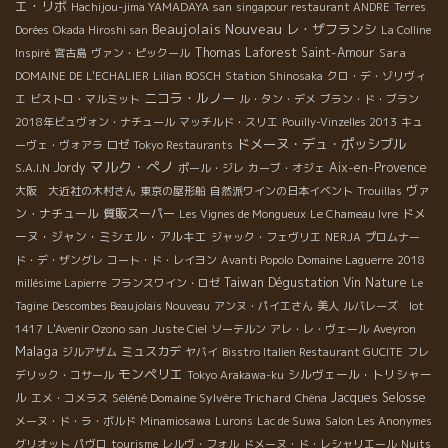
エ・リボ
Hachijou-jima YAMADAYA san
singapour restaurant ANDRE
Terres
Beaujolais Nouveau
レ・ザフランシ
Dorées
Okada Hiroshi san
La Colline
Thomas Laforest
Saint-Amour
Sara
Inspiré
宮古島
ヴァン・ピックール
DOMAINE DE L'ECHALIER
Lilian BOSCH
Station Shinosaka
クロ・デ・ゾリヴィ
ニコラ・ルノー
エ
ビストロ・マルミット
ル・タン・デメ
ブラン・ド・ブラン
2018年ビュヴォン・ナチュール
マッチルド・スリエ
Pouilly-Vinzelles 2013
キュ
ドメーヌ・デュ・ポッシブル
ーヴェ・ヴォアラ
ロゼ
Tokyo Restaurants
マルク・ぺノ
Jordy
Aix-en-Provence
S.A.I.N
ポール・ジレ
カーブ・オジェ
ヴァ
大阪 大近社の木村さん
東京の屋形船
自然派ワインの日本イベント
Trouillas
ン・ナチュール
質販スーパー
ドメ
Les Vignes de Mongueux
Le Chameau Ivre
ーヌ・ジャン・ミシェル・アルキエ
ジャック・フェヴリエ
NERJA
プロムナー
ド・デ・ザングレ
コート・ド・レイヨン
Avanti Popolo
Domaine Laguerre
2018
Taiwan Dégustation Vin Nature
millésime Lapierre
フランスワイン・ロゼ
Le
Tagine
Descombes Beaujolais Nouveau
アンヌ・パイエさん
美人
ルバレーズ lot
1417
L'Avenir Ozono san
Juste Ciel
ソーテルン
アレ・レ・ヴェール
Aveyron
Malaga
ミュスカデ
ジルアザム
ヤバイ
Bisstro Italien Restaurant GUCITE
フレ
モンペリエ
シルヴェール・トリシャー
デリック・コサール
Tokyo Arakawa-ku
ル
Séléné Domaine Sylvère Trichard
Jacques Selosse
エメ・コメラス
Chéna
メーヌ・ド・ラ・ボルド
Minamiosawa
Lurons
Lac de Suwa
Salon Les Anonymes
グリオット
パヴロ
tourisme
レルヴ・フォル
ドメーヌ・ド・レシャリエール
Nuits