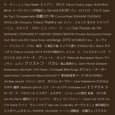
エリアン・ダロス
Tokyo Tsukiji-jogai
ラ・ヴィーニュ
Paul Reder
JEAN PAUL
Gerard GAUBY
BRUN
イーストラインの門脇さん
パリ・ビストロ・マルゴ
Salon
収穫2017年
Bio Top
L'Echappee belle
Crosse Road
DOMAINE OVERNOY
Madoka san
シャンパ
HOUILLON
Shinjuku
Thibaut
メゾン・ジョンヌ
生カキ
Club Passion du Vin
ーニュ・ジャック・ラセーニュ
イヤン・ド・リュ
DOMAINE STEPHANIE ET VINCENT DEBOUTBERTIN
Provoke
Restaurant Grand
vendange 2019
Huit
BEAUJALIEN
Tokyo Hiroo
2018年ボジョレ・ヌーヴォ
ー・クリストフ・パカレ
東京・江東区大島
ランブラ通り
ESPOAいせい
Bresil
オラ
ンダ
A Chacun sa bulle 2016
ＢＭОの桐谷さん
メリル・エ・ジェラルディンヌ・ク
ドメーヌ・プリューレ・ロック
ロワジエ
OSE
Melon de Bourgogne
Douro
ヴァ
クリストフ・パカレ
ンサン・ムラン
高山南美さん
Saint Michel
Domaine
ボジョレーヌーボー
Romaneaux-Destezet
Chef Gwen
L'Echappée Belle Rouge
DESCOMBES
Importateur Symphonie Dégustation2017
愛知県渥美フーズ
Jérôme Jouret
ベルリン
2018 ボジョレヌーヴォー
Cave Madeleinne
ESPOAよ
ＥＳＰＯＡ
ろずや
藤原
Tadokoro patron
ミス・テール
CPV Ishikawa kun
ラ・
カーヴ・ド・ベルヴィル
エスポア・よろずや・リショームの歴史
桜島 2016年
植村シェフ
サンフォニー
son fils Pierre
リリアン・ボシェ
L'écart lot 1016
Vin
Seine
S M
ワイン・ヴェンスカブ
Iwai san
Cuvée Bou
オーヴェルニュ
横浜緑区の
パスカル・
エスポアしんかわ
A L’HOMME SAUVAGE
トーハン酒販店・石橋さん