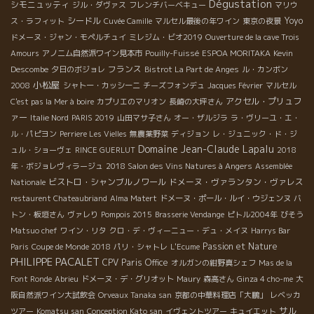
Dégustation
シモニュッティ
ジル・ダヴァス
フレンチバーベキュー
マリウ
シードル
Yoyo
ス・ラフィット
Cuvée Camille
マルセル最後の年ワイン
東京の夜景
ドメーヌ・ジャン・モペルチュイ
ミレジム・ビオ2019
Ouverture de la cave Trois
Amours
アノニム自然派ワイン見本市
Pouilly-Fuissé
ESPOA MORITAKA
Kevin
フランス
Descombe
夕日のボジョレ
Bistrot La Part de Anges
ル・カンボン
小松屋
2008
シャトー・カッシーニ
チーズフォンデュ
Jacques Février
マルセル
アクセル・プリュフ
C'est pas la Mer à boire
カプリエのマリオン
長崎の大坪さん
ァー
Italie Nord
PARIS 2019
山田マサ子さん
オー・ザルジラ
ラ・ヴリーユ・エ・
ル・パピヨン
Perriere Les Vielles
無農薬野菜
ディジョン
レ・ジュニック・ド・ジ
Domaine Jean-Claude Lapalu
ュル・ショーヴェ
RINCE GUERLUT
2018
年・ボジョレヴィラージュ
2018 Salon des Vins Natures à Angers
Assemblée
ビストロ・シャンブルノワール
ドメーヌ・ヴァランタン・ヴァレス
Nationale
restaurent Chateaubriand
Alma Matert
ドメーヌ・ポール・ルイ・ウジェンヌ
バ
トン・板垣さん
ヴァレり
Pompois 2015
Brasserie Vendange
ピトル2004年
びそう
Matsuo chef
ワイン・リタ
クロ・デ・ヴィーニュー・デュ・メイヌ
Harrys Bar
Passion et Nature
Paris
Coupe de Monde 2018
パリ・シャトレ
L'Ecume
PHILIPPE PACALET
CPV Paris Office
オルガンの紺野真シェフ
Mas de la
Font Ronde
Abrieu
ドメーヌ・デ・グリオット
Maury
森高さん
Ginza 4 cho-me
大
阪自然派ワイン大試飲会
Orveaux Tanaka san
京都の中華料理店「大鵬」
レベッカ
サル
ツアー
Komatsu san
Conception Kato san
イヴェントツアー
キュイエット