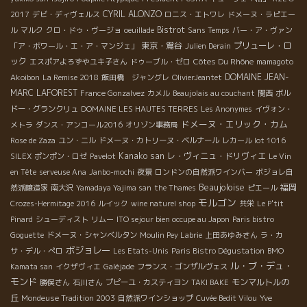
CYRIL ALONZO
2017
デビ・ディヴェルス
ロニス・エトワレ
ドメーヌ・ラピエー
Bistrot
ル
マルク
クロ・ドゥ・ヴージョ
oeuillade
Sans Temps
バー・ア・ヴァン
東京・鴬谷
プリューレ・ロ
「ア・ボワール・エ・ア・マンジェ」
Julien Derain
ック
Côtes Du Rhône
エスポアよろずやユキ子さん
ドゥーブル・ゼロ
mamagoto
DOMAINE JEAN-
Akoibon
La Remise 2018
飯田橋 ジャングレ
OlivierJeantet
MARC LAFOREST
France Gonzalvez
カメル
Beaujolais au couchant
関西
ボル
ドー・グランクリュ
DOMAINE LES HAUTES TERRES
Les Anonymes
イヴォン・
ドメーヌ・エリック・カム
メトラ
ダンス・アンコール2016
オリゾン事務局
Rose de Zaza
ユン・ニル
ドメーヌ・カトリーヌ・ベルナール
レカール lot 1016
Kanako san
レ・ヴィニュ・ドリヴィエ
SILEX
ポンポン・ロゼ
Pavelot
Le Vin
en Tête
serveuse Ana
Janbo-mochi
夜景
ロンドンの自然派ワインバー
ボジョレ自
Beaujoloise
福岡
然派醸造家
南大沢
Yamadaya Yajima san
the Thames
ピエール
モルゴン
Crozes-Hermitage 2016
ルイック
wine naturel shop
共栄
Le P'tit
Pinard
シューディスト
リムー
ITO sejour bien occupe au Japon
Paris bistro
Goguette
ドメーヌ・シャンベルタン
Moulin Pey Labrie
上田あゆみさん
ラ・カ
ボジョレー
サ・デル・ぺロ
Les Etats-Unis
Paris Bistro Dégustation
BMO
ル・ブ・デュ・
Kamata san
イクザヴィエ
Galéjade
フランス・ゴンザルヴェス
モンド
モンマルトルの
勝俣さん
石川さん
プピーユ・カスティヨン
TAKI BAKE
丘
Mondeuse Tradition 2003
自然派ワインショップ
Cuvée Bedit Vilou
Yve