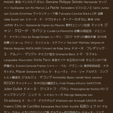
Domaine Philippe Delmée
MADRE
愛知
ベンスカブ
ポルト
Marmande
サンジ
Guillaume
La Pioche
ャン
son fils Marius
Torocadero
ビストロノミ
Saito Junko
san
Eyrolle
Kirishima
ヴァランティーア畑
Fukuoka
Caviste Rocks Off
加賀
オーナーのギヨム
Ueda Ayumi san
ドメーヌ・デ・サブロネット
熊本
VINI
ジ
野村ユニソン社長
マッシモ
JAPON
オレリー
Domaine de Vignes du Maynes
ャン・クロード・ラパリュ
Cuvée La Poivrotte
収穫29回記念・ドミニッ
ク・ドゥラン
Clos du Rouge Gorges
レーザン・ゴロワ
サボリの鎌田夫妻
2018年
収穫リショーム
ジャン・ミッシェル・ステファン
Yve chef
Mathieu Vergnes et
ドメーヌ・フレデリック・
Marion Kergines
MATA HARI
Vincent de Roba Seria
エ・アルノー・ゲシクト
トマ・ラフォレ
タラゴナ地方
Grenache Blanc
Visite Paris
Languedoc-Roussillon
奈良セイヤ
お正月2019年
モルゴン2017年
伊藤さん
Encore Canicule France
シャトー・ベル・アヴニール
東京世田谷区・ナカ
Macon
モトさん
Domaine de l'Ecu
ラ・キューヴェ・ドゥ・シャ
アルザス・フンブ
ジョルジュ・デコンブ
レヒト醸造元
Antonella
Bazas viande
Nora
saumur
BISSOH
チャリティー
ＢＭＯ社の鎌田さん
Fred
Pineau d'Aunis
GAR'O'VIN
ドメーヌ・クリストフ・パカレ
Julien Guillot
ジ
Philosophie de Yoshio ITO
ャンフランソワ・ニック
ラ・トォルトゥーガ
Marugo Nakajima san
Strasbourg
ラ・カーブ・デステザルグ
Kitahara san
le couple SAKATA
chef
石田シェフ
Côte de Castillon
Frederic
Kanazawa
Paul Gillet
Aurélie
GT
マル
タン・カルム
イタリアのシシリア島
オルヴォー社の田中さん
ドメーヌ・リリア