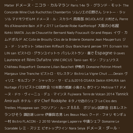
ドメーヌ・ニコラ・カルマラン
ラ・グランド・モット
Mater
Paris 14e
The
Concorde Wine Club
Ruchottes Chambertin
ソムリエの日野さん
シャトー・ラッ
西南部
ソル
マドモワゼルＭ
ドメーヌ・ル・スカラベ
BIOJOLAISE
川村さん
Pierre
大阪の小松屋
fils d'Alexandre Bain
メティス17
Le Garde Robe
Kaefferkopf
Grand Repas
イヴ・カ
Kohki IWATA
Jus de Chausette
Bernard Nady Foucault
ムドボルド
AC Cote de Brouilly
Clos de la Briderie
Domaine Jean Maupertuis
ジ
Guy Blanchard
ュ・ド・ショセット
Sébastien Riffault
pensee
TF1
Ecrivain Vin
Espagne
LIN san
ビストロ・グランユイットゥ
パリレストラン・奏で
9 caves
Laurence et Rémi Dufaitre
VINI CIRCUS
Tanii-san
モン・ブリュリウス
Château Roquefort
Domaine Lilian Bauchet
伊勢丹
Domaine Potron Minet
Margaux
Une Tranche
ビストロ・セレスタン
Bistro La Vigne
Chut ......Derain
ヴ
ィリエ・モルゴン
ア・シャッカン・サ・ビュル2016
OSAKA Daikin KIMURA san
パリビストロ試飲会
Nuitage
10年間の感謝
小島さん
赤ワイン
Metisse 17
ドメ
Yannick
ーヌ・ドゥ・ヴィーニュ・デュ・マインヌ
Fujiwara
Terre de Volcan 2014
Amirault
Chef Rodolphe
ホテル・ボマ
キタノセ店のシェフ
Le Clos des
B.B.B. ボジョレ試飲会
日本レスト
Treilles
Miyagawa san
フロリアン・ルーズ
ランびそう
伊藤與志男
諏訪湖
Loirre
Les Beaux Macs
クード・フォリ
モンギュ
2018 Vendange Lapierre
中湊シェフ
ー村
Bistro FLACON - 2
Domaine Le
ドメーヌ・ダール・
レミ・スリエ
Scarabée
ビオトップワイン
Nara Seiya