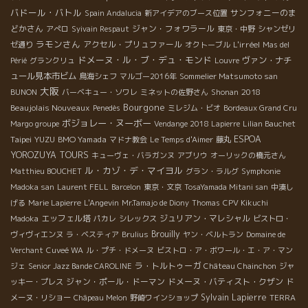
バドール・バトル
サンフォニーのま
Spain Andalucia
新アイデアのブース位置
どかさん
ジャン・フォワラール
アぺロ
Syivain Respaut
東京・中野
シャンゼリ
ラモンさん
アクセル・プリュファール
L'irréel
ゼ通り
オクトーブル
Mas del
ドメーヌ・ル・ブ・デュ・モンド
ヴァン・ナチ
Périé
グランクリュ
Louvre
ュール見本市ビム
鳥海シェフ
マルゴー2016年
Sommelier Matsumoto san
大阪
2018
BUNON
バーベキュー・ソワレ
ミネットの佐野さん
Shonan
Bourgone
Beaujolais Nouveaux
Penedès
ミレジム・ビオ
Bordeaux Grand Cru
ボジョレー・ヌーボー
Margo groupe
Vendange 2018 Lapierre
Lilian Bauchet
Taipei
YUZU
BMO Yamada
ESPOA
マドナ教会
Le Temps d'Aimer
藤丸
YOROZUYA TOURS
キューヴェ・バラガンヌ
アブリウ
オーリックの橋元さん
ル・カゾ・デ・マイヨル
Matthieu BOUCHET
グラン・ラルグ
Symphonie
Madoka san
Laurent FELL
Barcelon
東京・文京
TosaYamada Mitani san
中湊し
げる
Marie Lapierre
L'Angevin
Mr.Tamajo de Diony
Thomas
CPV Kikuchi
エッフェル塔
ジュリアン・マレシャル
Madoka
パカレ
シレックス
ビストロ・
Brouilly
ヴィヴィエンヌ
ラ・ベスティア
Brulius
ヤン・ベルトラン
Domaine de
Verchant
Cuveé WA
ル・プチ・ドメーヌ
ビストロ・ア・ボワール・エ・ア・マン
ラ・トルトゥーガ
ジェ
Senior Jazz Bande CAROLINE
Château Chainchon
ジャ
ジャン・ポール・ドーマン
ドメーヌ・バティスト・クザン
ッキー・プレス
ド
Sylvain
Lapierre
メーヌ・リショー
Châpeau Melon
野崎ワインショップ
TERRA