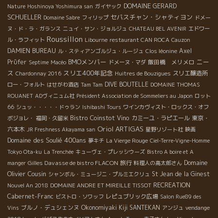
DOMAINE GERARD
Nature
Hoshinoya Yoshimura san
ガイヤック
SCHUELLER
セバスチャン・シャティヨン
Domaine Sabre
フィリップ
ドメー
ヌ・ド・ラ・ガランス
ニュイ・サン・ジョルジュ
CHATEAU BEL AVENIR
エドワー
Roussillon
ル・ラフィット
Libourne
restaurant CAN ROCA
Cauzon
DAMIEN BUREAU
Axel
ル・スティアンゴルジュ・ルージュ
Clos léonine
BMOメンバー
ニー
Prϋfer
飯田橋 メリメロ
Septime
Macéo
ドメーヌ・マダ
ス
スリエ400年記念
スリエ醸造所
Chardonnay 2016
Huitres de Bouzigues
DIVE BOUTELLE
ロー・フォルト
はせがわ酒店
Tam Tam
DOMAINE THOMAS
ROUANET
ADヴィニュム社
Président Association de Sommeliers au Japon
ロット
66
シュッ・・・・・ドゥラン
Ishibashi Tours
ワインカヴィスト・ロックス・オフ
Bistro Coinstot Vino
カミーユ・ラピエール
東京・
ボジョレ・
福岡・久留米
Oriol ARTIGAS
六本木
JR Freshness Akayama san
星野リゾート社
映画
Domaine des Soulié 400ans
夢キチ
La Vierge Rouge
Ciel-Terre-Vigne-Homme
Tokyo Ota-ku
La Trenchée
キューヴェ・プレッシウーズ
Bistro A boire et A
Domaine
Gilles Davasse de bistro FLACON
旅行
manger
料理人の高太郎さん
Olivier Cousin
St Jean de la Ginest
シャンボル・ミュージニ・プルミエクリュ
RECREATION
Nouvel An 2018
DOMAINE ANDRE ET MIREILLE TISSOT
Cabernet-Franc
レピュブリック広場
ビストロ・ソワッフ
Salon Rue89 des
ブルノ・デュシェンヌ
Okonomiyaki Kiji SANTEKAN
Vins
アンジュ
vendange