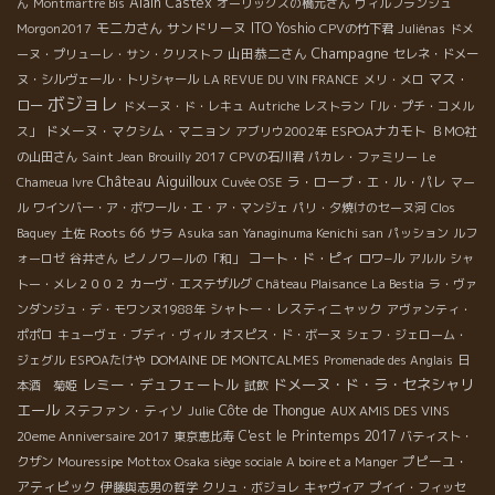
Alain Castex
ん
Montmartre Bis
オーリックスの橋元さん
ヴィルフランシュ
モニカさん
サンドリーヌ
ITO Yoshio
Morgon2017
CPVの竹下君
Juliénas
ドメ
Champagne
山田恭二さん
ーヌ・プリューレ・サン・クリストフ
セレネ・ドメー
マス・
ヌ・シルヴェール・トリシャール
LA REVUE DU VIN FRANCE
メリ・メロ
ボジョレ
ロー
ドメーヌ・ド・レキュ
Autriche
レストラン「ル・プチ・コメル
ドメーヌ・マクシム・マニョン
ESPOAナカモト
ス」
アブリウ2002年
ＢＭО社
の山田さん
Saint Jean
Brouilly 2017
CPVの石川君
パカレ・ファミリー
Le
Château Aiguilloux
ラ・ローブ・エ・ル・パレ
Chameua Ivre
Cuvée OSE
マー
ル
ワインバー・ア・ボワール・エ・ア・マンジェ
パリ・夕焼けのセーヌ河
Clos
Roots 66
Baquey
土佐
サラ
Asuka san
Yanaginuma Kenichi san
パッション
ルフ
コート・ド・ピィ
ォーロゼ
谷井さん
ピノノワールの「和」
ロワ−ル
アルル
シャ
トー・メレ２００２
カーヴ・エステザルグ
Château Plaisance
La Bestia
ラ・ヴァ
シャトー・レスティニャック
ンダンジュ・デ・モワンヌ1988年
アヴァンティ・
ポポロ
キューヴェ・ブディ・ヴィル
オスピス・ド・ボーヌ
シェフ・ジェローム・
ジェグル
ESPOAたけや
DOMAINE DE MONTCALMES
Promenade des Anglais
日
レミー・デュフェートル
ドメーヌ・ド・ラ・セネシャリ
本酒 菊姫
試飲
エール
ステファン・ティソ
Côte de Thongue
Julie
AUX AMIS DES VINS
C'est le Printemps 2017
20eme Anniversaire 2017
東京恵比寿
バティスト・
プピーユ・
クザン
Mouressipe
Mottox Osaka siège sociale
A boire et a Manger
アティピック
伊藤與志男の哲学
クリュ・ボジョレ
キャヴィア
プイイ・フィッセ