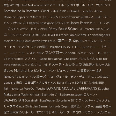
chef Nakaminato
飲会2017年
エマニュエル・ジブロ
ポール・ルイ・ウジェンヌ
Domaine de la Romanée-Conti
ブルイイ2017
Pleine Lune
Gilles Azam
Domaine Lapierre
グルナッシュ・ブラン
France Canicule 2018
ハリーズ・バー・
カナコさん
Jordy Perez
パリ
Château Lestignac
ジュリエナ
カミーユ・バカ
Rémy Soulié 50ans
ーブ
シモンヌサン・ドゥランの母
La Trenchée 2016
ロマ
マシモ
ネ・コンティ
AMMERSCHEWIHR
France Canicule 37℃
La Vendange des
南ローヌ
Moines 1988
Aloxe Corton Premier Cru
南仏モンペイル
レ・ヴィーニ
ュ・ドゥ・モンギュ
ワインの歴史
Domaine MADA
エイロール
シャトー・プピー
ラングロール
ユ・コート・ド・カスティヨン
Anouk
ジャン・クロード・ラトー
LE PRE VERRE
アブリュー
Domaine Raphael Champier
アヌックさん
wine bar
ドメーヌ・ムレシップ
Vino Veritas
ワインビストロ・俊
恵比寿店
シルーブル
Bistro Montmartre
ビストロ・アン・ジュール
トーハン酒販ツアー
金沢
ラ・ルミーズ
Nomura Takaki
キューヴェ・ル・ラン・デュ・メルル
Château
Lagairre
東京・世田谷区・ナカモトさん
Bar à Vins A BOIRE ET A MANGER
DOMAINE NICOLAS CARMARANS
Kyushu
Patrimoine
La Rose Qui Touche
Nakayama Yoshinori san
Event du Vin Nature au Japon
コルトン・
JAJAKISTAN
DomainePhilippeTessier
Sorcellerie 2017
ワインバー・ヴィノヴェ
リータス
Ginza
Christian Binner
Konno de Organ
世界ピノ・ノワール会議
寺田本
家の日本酒
シリル・ル・モワン
オリオル
ドメーヌ・アミロー
サロン・レザノニム