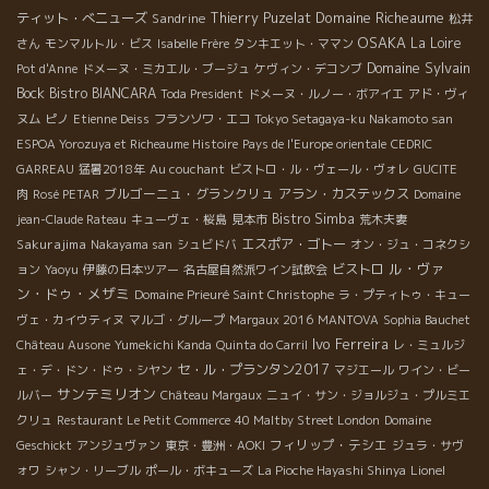
Domaine Richeaume
ティット・べニューズ
Sandrine
Thierry Puzelat
松井
OSAKA
La Loire
さん
モンマルトル・ビス
Isabelle Frère
タンキエット・ママン
Domaine Sylvain
Pot d'Anne
ドメーヌ・ミカエル・ブージュ
ケヴィン・デコンブ
Bock
Bistro BIANCARA
Toda President
ドメーヌ・ルノー・ボアイエ
アド・ヴィ
ヌム
ピノ
Etienne Deiss
フランソワ・エコ
Tokyo Setagaya-ku Nakamoto san
ESPOA Yorozuya et Richeaume Histoire
Pays de l'Europe orientale
CEDRIC
GARREAU
猛暑2018年
Au couchant
ビストロ・ル・ヴェール・ヴォレ
GUCITE
ブルゴーニュ・グランクリュ
アラン・カステックス
肉
Rosé PETAR
Domaine
Bistro Simba
jean-Claude Rateau
キューヴェ・桜島
見本市
荒木夫妻
Sakurajima
エスポア・ゴトー
Nakayama san
シュビドバ
オン・ジュ・コネクシ
ル・ヴァ
ビストロ
ョン
Yaoyu
伊藤の日本ツアー
名古屋自然派ワイン試飲会
ン・ドゥ・メザミ
Domaine Prieuré Saint Christophe
ラ・プティトゥ・キュー
ヴェ・カイウティヌ
マルゴ・グループ
Margaux 2016
MANTOVA
Sophia Bauchet
Ivo Ferreira
Château Ausone
Yumekichi Kanda
Quinta do Carril
レ・ミュルジ
セ・ル・プランタン2017
ェ・デ・ドン・ドゥ・シヤン
マジエール
ワイン・ビー
サンテミリオン
ルバー
Château Margaux
ニュイ・サン・ジョルジュ・プルミエ
クリュ
Restaurant Le Petit Commerce
40 Maltby Street London
Domaine
フィリップ・テシエ
Geschickt
アンジュヴァン
東京・豊洲・AOKI
ジュラ・サヴ
ォワ
シャン・リーブル
ポール・ボキューズ
La Pioche Hayashi Shinya
Lionel