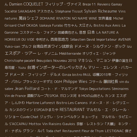
Damien COQUELET
フィリップ・ヴァイス
ん
Breze 11
Reviens Gamay
Stéphane Tissot
Sylvain Richeaume
Société SAKAGAMI
アスカさん
Vins
萬谷シェフ
natures
DOMAINE RIVATON
NO NAME WINE
世界遺産
Michel
Grisard
Chef OKADA
Izakaya Furabo
竹ちゃん
大江さん
Bistro Aux Amis
La
日本
Garonne
コスタドール・フォアン
田崎真也さん
思想
LA NATURE A
西南部地方
Importateur AVENIR
HORREUR DU VIDE
中村さん
Sébastien David
台湾自然派ワイン試飲会
ドメーヌ・シルヴァン・ボック
Yuko-san
プルフ
Izu
エスポア・ツアー
レ・ザノ二ム
Méditerranée
オリヴィエ・ジャンテ
マキシム・マニョン
Chiristophe pacalet Beaujolais Nouveau 2018
伊藤の誕生日
台湾インポーターのレベッカさん
マリー・エレンヌ・バカー
寿司屋・Yuzu
ブ
ドメーヌ・フィリップ・デルメ
Ginza bistro PAUL
収穫2018年・フィリッ
Philippe Wies
藤田社長
プ・パカレ
ブラッスリーオザミ
OGM
コサール
vin du
Jean Foillard
sabre
コート・ド・マルマンデ
Tokyo Degustations Séminaires
Vin de France
酒販グループESPOA
ガロンヌ河
ＢＭОの山田さん
カンヌ
エスポ
Bistro Les Canons
ア・しんかわ
Martine Laforest
ドメーヌ・ド・レグリエー
RESTAURANT
マルセル・エ・クレール・
ル
カンヌのワイン
ESPOAかまたや
リショー
Cuvée Chat
ジュヴレ・シャンべルタン
キューヴェ マルセル・ラピエー
Vin Raisins Gaulois
ル
S'ACCAPAU
Mottox
京都・レストラン「大鵬」
キンタ・
グラン・ルパ
ド・ナポル
Toda chef
Restaurent Fleur de Thym
LESTIGNAC
俊さ