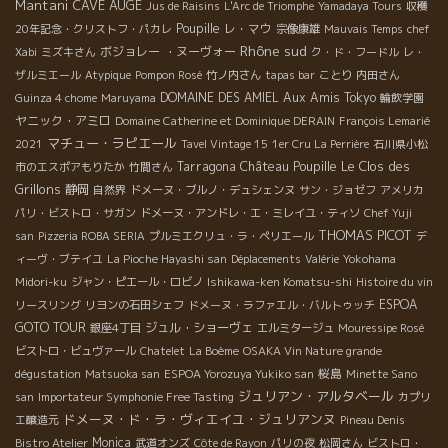
Mantani
CAVE AUGE
Jus de Raisins
L'Arc de Triomphe
Yamadaya Tours
収穫
Poupille
レ・マウ
20年記念・クリストフ・パカレ
宗像康雄
Mauvais Temps
chef
Rhône sud
ボジョレー ・ヌーヴォー
Xabi
ミズキさん
ク・ド・フードル
レ・
ザルミエール
Atypique
Pompon Rosé
竹ノ内さん
tapas bar
ことり
内田さん
DOMAINE DES AMIEL
Aux Amis Tokyo
Guinza 4 chome
Maruyama
輪飲学園
ヤニック・アミロ
Domaine Catherine et Dominique DERAIN
François Lemarié
マチュー・ラピエール
2021
Tavel Vintage 15
1er Cru La Perrière
石川県小松
Château Poupille
Le Clos des
Tarragona
市のエスポアもりたか
竹間さん
Grillons
静岡
自然界
ドメーヌ・ブルノ・デュシェンヌ
サン・ジョゼフ
アメリカ
パリ・ビストロ・サガン
ドメーヌ・アンドレ・エ・ミレイユ・ティソ
Chef Yuji
THOMAS PICOT
san
Pizzeria ROBA SERIA
プルミエクリュ・ラ・ペリエール
デ
ィーヴ・ブテイユ
La Pioche Hayashi san
Déplacements
Valérie
Yokohama
Midori-ku
ジャン・ピエール・ロビノ
Ishikawa-ken Komatsu-shi
Histoire du vin
ESPOA
リースリング
リヨンの石田シェフ
ドメーヌ・ラファエル・バルトゥッチ
GOTO TOUR
ジュル・ショーヴェ
銀座4丁目
エルミタージュ
Mouressipe Rosé
ビストロ・ビュヴァール
Chatelet
La Boème
OSAKA Vin Nature grande
桜島
dégustation
Matsuoka san
ESPOA Yorozuya Yukiko san
Minette Sano
ジュリアン・アルタベール
san
Importateur Symphonie Free Tasting
カプリ
ドメーヌ・ド・ラ・ヴィエイユ・ジュリアンヌ
エ醸造元
Pineau Denis
Monica
Bistro Atelier
武道オンズ
Côte de Rayon
パリの夜
松岡さん
ビストロ・