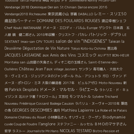
Anjou
Toulouse
Tanta Marena
神田
トマ
Sommelière Kenny
Mitani-san
Vendange 2018 Dominique Derain
St Chinian
Danse encore 2016
レミー・スリエ50
東京武蔵小山
Vendange2018 Richeaume
那覇
DABALLO
歳記念パーティー
DOMAINE DES FOULARDS ROUGES
渡辺幸樹シェフ
Chef Kouki WATANABE
ドメーヌ・エロディ・バルム
Europe
ゲシクト
日本酒 五
パトリック・デプラ
人娘
鏡 健二郎さん
2018年収穫・クリストフ・パカレ
LE
salon de vin ''INDIGENES''
Taiwan la
SEXTANT
Imao-san
CPV TOURS
Deuxième Dégustation de Vin Nature
Tokyo Koto-ku Oshima
恵比寿
aux Amis des Vins
コスミック
JACQUES LASSAIGNE
AU P'TIT BON-HEUR
Moritaka san
山田屋の矢島さん
ディオニ社の玉城さん
Saint-Etienne-des-
Château Jean Faux
Oullières
village Jasniers
サンタン
寿司職人・大田大介
ラ・ヴィエイユ・ジュリアンヌのジャンポール
カム・アシュトラ
ガロ・ヴァン
ド
メーヌ・ポトロン・ミネ
大阪の醸造者
2017年 ビュルアゼロ
Moto-Nouveau
新
Patrick Desplats
ドメーヌ・マルセル・ラピエール
宿
ラトリエ・ド・キュ
モンマルトル
イジンヌ
北川ナヲ著「テロワール」文芸社
Sylvère Trichard
Nouveau
Frédérique Cossard
Bodega Cauzon
ラパリュ・ヌーヴォー2018年
築地
Mathieu Lapierre
GEORGES DESCOMBES
La Robe et le Palais
の魚
満月
Biodynamie
Domaine Château du Rouet
小林康弘さん
オリヴィエ・クーザン
l'anglore
ＢＭＯのマサ子さん
cuvée Coup de Foudre
ステファニー・ルッセル
NICOLAS TESTARD
哲学
ラストー
Journaliste Mr.Hans
Bistro Passion et