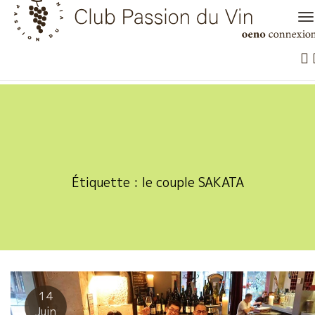
Skip
to
content
Étiquette :
le couple SAKATA
14
Juin