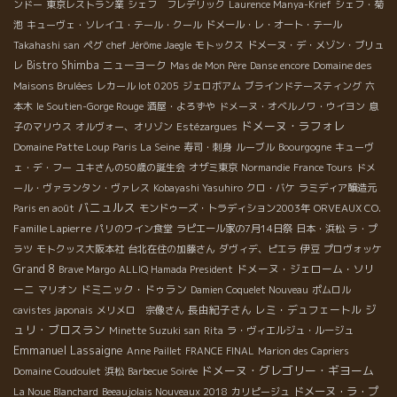
ンドー
東京レストラン業
シェフ フレデリック
Laurence Manya-Krief
シェフ・菊
池
キューヴェ・ソレイユ・テール・クール
ドメール・レ・オート・テール
Takahashi san
ペグ
chef Jérôme Jaegle
モトックス
ドメーヌ・デ・メゾン・ブリュ
Bistro Shimba
ニューヨーク
レ
Mas de Mon Père
Danse encore
Domaine des
Maisons Brulées
レカール lot 0205
ジェロボアム
ブラインドテースティング
六
本木
le Soutien-Gorge Rouge
酒屋・よろずや
ドメーヌ・オベルノワ・ウイヨン
息
ドメーヌ・ラフォレ
子のマリウス
オルヴォー、オリゾン
Estézargues
Domaine Patte Loup
Paris La Seine
寿司・刺身
ルーブル
Boourgogne
キューヴ
ェ・デ・フー
ユキさんの50歳の誕生会
オザミ東京
Normandie
France Tours
ドメ
ール・ヴァランタン・ヴァレス
Kobayashi Yasuhiro
クロ・バケ
ラミディア醸造元
バニュルス
Paris en août
モンドゥーズ・トラディション2003年
ORVEAUX CO.
Famille Lapierre
パリのワイン食堂
ラピエール家の7月14日祭
日本・浜松
ラ・プ
ラツ
モトクッス大阪本社
台北在住の加藤さん
ダヴィデ、ピエラ
伊豆
プロヴォッケ
Grand 8
ドメーヌ・ジェローム・ソリ
Brave Margo
ALLIQ Hamada President
ーニ
ドミニック・ドゥラン
マリオン
Damien Coquelet Nouveau
ポムロル
ジ
長由紀子さん
レミ・デュフェートル
cavistes japonais
メリメロ 宗像さん
ュリ・ブロスラン
Minette Suzuki san
Rita
ラ・ヴィエルジュ・ルージュ
Emmanuel Lassaigne
Anne Paillet
FRANCE FINAL
Marion des Capriers
ドメーヌ・グレゴリー・ギヨーム
Domaine Coudoulet
浜松
Barbecue Soirée
ドメーヌ・ラ・プ
La Noue Blanchard
Beeaujolais Nouveaux 2018
カリピージュ