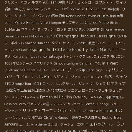
沖縄
Yuki san
パリ・ビストロ・コワンスト・ヴィノ
クリスト・パカレ
ルヴァ
岩田コキさん
リショーム ロゼ
Acignan
Sommelier Hino san
2018年収穫・リ
René Mosse
ショーム
オザミ・デ・ヴァン20周年記念
Davide et Piera
和飲学園
Jean-Pierre Robinot
La Grande Motte
Villié-Morgon
モンブラン
Bisto
まどかさん
St.Martin
マス・ド・ラ・フォン・ロンド
大榮産業
Simone mère de
Champagne Jacques Lassaigne
Laforest Nouveau 2018
Derain
サぺル
ベジエ
リ・ポペット
Sakano Jun san
サン・ミッシェル教会
シルベール・トリシ
Espagne Sud
Côte de Brouilly
Julien Mareschal
ゴー
ャール
FOODAL
Osaka Komatsuya
さん
Kuma chan
シャント・クク
カルフォルニア
モルゴン
Moulin à Vent
1997年ビンテージ
ハヤリテラス
Si nous parlions Carignan
フィリップ・
カーヴ・フジキ
Villefranche
Châteauneuf-du-Pape
Hermitage
カリーユ
ルネ・ジャン
ドメーヌ・オリビエ・クザン
レ・ジャン・ド・メティエ
ビオディナ
STC Groupe Tour
ビストロ・ル・セルクル・ルージュ
イヴ・シェフ
ミ栽培
第二回台湾自然派ワイン試飲会
カニグ山
ローラン・フェル
ジュリア
Emmanuel Houillon Overnoy
LA VIGNE
ン・ドゥラン
La Prats
寺田本家
La
Casa del Perro
ヴァランスの星レストラン”カシェット
Pont au Change
ドゥニー・
オリヴィエ・コーエン
Olivier Cousin
Muscadet
デシャン
California
パ
Bistro Trois
リ・ベルヴィル
VINITALY
Obi Wine Kenobull
渥美フーズの森さん
エドゥワール・ラフ
Amours
ニーム
Anathème
エルミｒタージュ 2001年
ィット
Chiroubles
Brouilly 2013
LE BARATIN
インポーター「サンフォニー」試