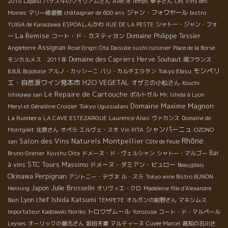
2018 Lapalu
バザス牛のウイリアムさん
Avec le Temps
幸子さん
Les Vins des
ジャン・フォワヤール
Moines
マリー修道僧
châtaignier de 600 ans
bistro
YUIGA de Kanazawa
ESPOAしんかわ
RUE DE LA PESTE
シャトー・ジャン・フォ
La Remise
コート・ド・カスティヨン
Domaine Philippe Tessier
ー
Assignan
Angleterre
Rosé Grigri
Ota Daisuke sushi cuisinier
Place de la Borse
Domaine des Capriers
Herve Souhaut
モンカルメス 2011年
南フランス
モンペリ
Tokyo Ebisu
B.B.B. Bojoloise
アルノ・カッシーニ
パリ・カルチエラタン
エ・自然派ワイン見本市
H2O VEGETAL
オザミの小松さん
Kouchi
Le Repaire de Cartouche
Ishikawa san
ポルトガル
Mr. Ishida à Lyon
Domaine Maxime Magnon
Tokyo Uguisudani
Meryl et Géraldine Croizier
La Rumbera
LA CAVE ESTEZARGUE
Laurence Alias
ヴァカンス
Domaine de
シャンパーニュ
Montgilet
北原さん
オペラ
エルヴェ・スオ
Vin RITA
OZONO
Rhône
Salon des Vins Naturels Montpellier
san
Côte de Feule
Bar
Bruno Granier
Kyushu Oita
ドメーヌ・ド・ヴェルシャン
シャトー・マルゴー
STC Tours
Massimo
à vins
ドメーヌ・ダミアン・ビュロー
Beaujplais
Okinawa
Perpignan
アントニー・テヴネ
ル・スラ
Tokyo wine Bistro BUNON
Julie Brosselin
Japon
Henning
オリヴィエ・クロ
Madeleine fille d'Alexandre
Lyon chef Ishida Katsumi
Bain
TEMPETE
オルガンの紺野さん
マキシムス
トロワザムール
Importateur Kadowaki Noriko
Yorozuya
コート・ド・マルペール
Leynes
オーリックの藤元さん
坂田夫妻
マルティーヌ
Cuvée Marcel
高知の石川さ