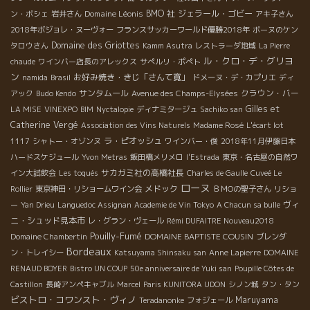
Domaine Léonis
BMO 社
ジェラール・ゴビー
ン・ボシェ
岩井さん
アキ子さん
2018年ボジョレ・ヌーヴォー
フランスサッカーワールド優勝2018年
ボーヌのケン
Domaine des Griottes
タロウさん
Kamm Asutra
レストラーダ地域
La Pierre
ル・クロ・デ・グリヨ
chaude
ワインバー店長のアレックス
サぺルリ・ポぺト
ン
お好み焼き・きじ「さんて寛」
namida
Brasil
ドメーヌ・デ・カプリエ
ディ
サンタムール
クラウン・バー
アック
Budo Kendo
Avenue des Champs-Elysées
Gilles et
LA MISE
VINEXPO
BIM
Nyctalopie
ディナミタージュ
Sachiko san
Catherine Vergé
Association des Vins Naturels
Madame Rosé
L'écart lot
ラ・ピオッシュ
1117
シャトー・オゾンヌ
ワインバー・俊
2018年11月伊藤日本
ハードスケジュール
Yvon Metras
飯田橋メリメロ
l'Estrada
東京・名古屋の自然ワ
サカガミ社の高橋社長
イン大試飲会
Les toqués
Charles de Gaulle
Cuveé Le
ローヌ
メドック
Rollier
東京神田・リショームワイン会
ＢＭОの聖子さん
リショ
ヴィ
ー
Yan Drieu
Languedoc Assignan
Academie de Vin Tokyo
A Chacun sa bulle
ニ・シュッド見本市
レ・グラン・ヴェール
Rémi DUFAITRE Nouveau2018
Pouilly-Fumé
DOMAINE BAPTISTE COUSIN
Domaine Chambertin
ブレンダ
Bordeaux
ン・トレイシー
Katsuyama Shinsaku san
Anne Lapierre
DOMAINE
RENAUD BOYER
Bistro UN COUP
50e anniversaire de Yuki san
Poupille Côtes de
Castillon
長崎アンペキャブル
Marcel
Paris KUNITORA UDON
シノン城
タン・タン
ビストロ・コワンスト・ヴィノ
Maruyama
Teradanonke
フォジェール