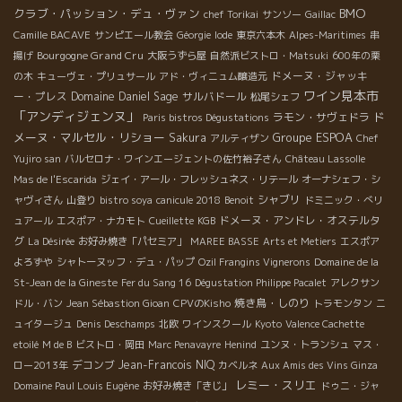
BMO
クラブ・パッション・デュ・ヴァン
chef Torikai
サンソー
Gaillac
Camille BACAVE
サンピエール教会
Géorgie
Iode
東京六本木
Alpes-Maritimes
串
Bourgogne Grand Cru
揚げ
大阪うずら屋
自然派ビストロ・Matsuki
600年の栗
ドメーヌ・ジャッキ
の木
キューヴェ・プリュサール
アド・ヴィニュム醸造元
ワイン見本市
ー・プレス
Domaine Daniel Sage
サルバドール
松尾シェフ
「アンディジェンヌ」
ド
ラモン・サヴェドラ
Paris bistros Dégustations
メーヌ・マルセル・リショー
Groupe ESPOA
Sakura
アルティザン
Chef
Yujiro san
バルセロナ・ワインエージェントの佐竹裕子さん
Château Lassolle
Mas de l'Escarida
ジェイ・アール・フレッシュネス・リテール
オーナシェフ・シ
シャブリ
ャヴィさん
山登り
bistro soya
canicule 2018
Benoit
ドミニック・べリ
ドメーヌ・アンドレ・オステルタ
ュアール
エスポア・ナカモト
Cueillette
KGB
グ
La Désirée
お好み焼き「パセミア」
MAREE BASSE
Arts et Metiers
エスポア
よろずや
シャトーヌッフ・デュ・パップ
Ozil Frangins Vignerons
Domaine de la
St-Jean de la Gineste
Fer du Sang 16
Dégustation Philippe Pacalet
アレクサン
焼き鳥・しのり
ドル・バン
Jean Sébastion Gioan
CPVのKisho
トラモンタン
ニ
ュイタージュ
Denis Deschamps
北欧
ワインスクール
Kyoto
Valence Cachette
etoilé
M de B
ビストロ・岡田
Marc Penavayre
Henind
ユンヌ・トランシュ
マス・
デコンブ
Jean-Francois NIQ
ロー2013年
カベルネ
Aux Amis des Vins Ginza
レミー・スリエ
Domaine Paul Louis Eugène
お好み焼き「きじ」
ドゥニ・ジャ