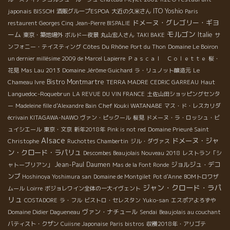
japonais BISSOH
ITO Yoshio
酒販グループESPOA
大近の久米さん
Paris
ドメーヌ・グレゴリー・ギヨ
restaurent Georges Cinq
Jean-Pierre BISPALIE
モルゴン
ーム
Italie
東京・築地場外
ボルドー夜景
丸山宏人さん
TAKI BAKE
サ
Côtes Du Rhône
ンフォニー・テイスティング
Port du Thon
Domaine Le Boiron
un dernier millésime 2009 de Marcel Lapierre
Ｐａｓｃａｌ Ｃｏｌｅｔｔｅ
桜・
花見
Mas Lau 2013
Domaine Jérôme Guichard
ラ・リュノット醸造元
Le
Bistro Montmartre
Haut
Chameau Ivre
TERRA MADRE
CEDRIC GARREAU
Languedoc-Roquebrun
LA REVUE DU VIN FRANCE
土佐山田ショッピングセンタ
Chef Kouki WATANABE
ー
Madeleine fille d'Alexandre Bain
マス・ド・レスカリダ
écrivain KITAGAWA-NAWO
ヴァン・ピックール
桜見
ドメーヌ・ラ・ロッシュ・ビ
ュイシエール
東京・文京
新年2018年
Pink is not red
Domaine Prieuré Saint
Alsace
ドメーヌ・ジャ
Christophe
Ruchottes Chambertin
ジル・ダヴァス
ン・クロード・ラパリュ
Descombes Beaujolais Nouveau 2018
レストラン「シ
Jean-Paul Daumen
ジョルジュ・デコ
ャトーブリアン」
Mas de la Font Ronde
ンブ
Hoshinoya Yoshimura san
Domaine de Montgilet
Pot d'Anne
BOMトロワザ
ジャン・クロード・ラパ
ムール
Loirre
ボジョレワイン全体の一大イヴェント
リュ
COSTADORE
ラ・フル
ビストロ・セレスタン
Yuko-san
エスポアよろずや
ヴァン・ナチュール
Domaine Didier Dagueneau
Sendai
Beaujolais au couchant
バティスト・クザン
Cuiisne Japonaise
Paris bistros
収穫2018年・アリゴテ