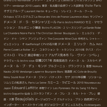
シャトー・エギュイユ
Grand Cru
Normandie
Cueillette
ヴィルフランシュ
BMO
Visite Paris
ツアー
vendange 2018 Lapalu
東京・名古屋の自然ワイン大試飲会
オザミグループ
Laurent Herlin
キューヴェ・ソレイユ・テール・クール
Octopus
ビストロマルゴ
La Revue des Vins de France
Laurence Alias
サンジャン
ドメーヌ・ド・ラ・セネシャリエール
Paris bistro MARGO
セミ・マセラ
ッション・カルボニック醸造
Bistro FLACON - 2
リースリング
Le Garde Robe
La Chambre Noire Paris 11e
Christian Binner
Bouzigues
レ・ミュルジェ・デ・
ドン・ドゥ・シヤン
アンジュヴァン
The Concorde Wine Club
中村さん
シャトー・
ドメーヌ・エリック・カム
ピュエッシュ・オ
Kaefferkopf
CPVの石川君
Petit
Pierre
Cuveé Le Rollier
エノ・コネクション
ラ・トランシェ 2016年
タパス・バー
ビストロ・マルゴ
渡辺幸樹シェフ
アルザス見本市「レ・ヴァン・リベレ」
収穫2017年
ド
西南部地方
テラヴェール
bistro soya
ドメーヌ・ル・スカラベ
メーヌ・ル・ブ・デュ・モンド
ブルゴーニュ・グランクリュ
思想
Nomura
2018 Vendange Lapierre
Naoko
Bourgone Blanc
地酒祭
AC Cote de Brouilly
Rémy Soulié Rosé
ドメーヌ・ジャン・バティスト・セナ
2018年収穫・リショーム
カミーユ・ラピエール
ソムリエの松本さん
Paris La Seine
2018 Nouveaux au
Edouard Laffitte
Japon
本物ワイン
Les Pyrenees
Fer du Sang 16
Paris
bistro Goguette
仙台
レストラン「オン・メ・フレ・ス・キル・トゥ・プレ」
銀
Beaujolais
座・大野
ボージョロワーズ
グルナッシュ・ブラン
自然派ワイン・
ボジョロワーズ
インポーター・イーストライン社
マニュエルさん
Estézargues