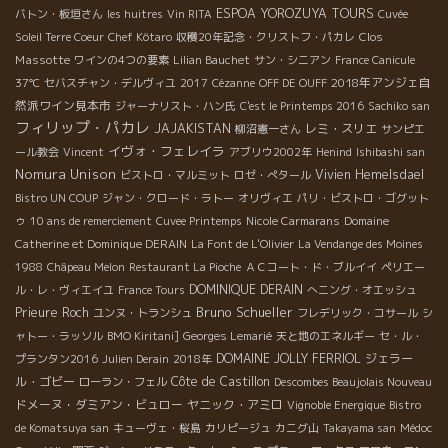
ESPOA YOROZUYA TOURS
バトン・板垣さん
les huitres
Vin RITA
Cuvée
Clos
Soleil Terre Coeur
Chef Kôtaro
収穫20年記念・クリストフ・パカレ
Massotte
ワインの4つの要素
Lilian Bauchet
サン・シニアン
France Canicule
2018年アンジェ自
37℃
セバスチャン・デルヴィユ
2017
Cézanne
OFF DE OUFF
然派ワイン見本市
ジャーナリスト・ハン氏
C'est le Printemps 2016
Sachiko san
フィリップ・パカレ
JAJAKISTAN
レミ・スリエ
柳沼憲一さん
サンピエ
イヴォ・フェレイラ
ール教会
Vincent
アブリウ2002年
Henind
Ishibashi san
Nomura Unison
Vivien Hemelsdael
ビストロ・マルミット
ロゼ・ぺタール
Bistro UN COUP
ジャン・クロード・ラトー
オリヴィエ
パリ・ビストロ・ゴグット
ゥ
10 ans de remerciement
Cuvee Printemps
Nicole Carmarans
Domaine
Catherine et Dominique DERAIN
La Font de L'Olivier
La Vendange des Moines
1988
Châpeau Melon
Restaurant La Pioche
ＡＣコート・ド・ブルイイ
ペリエー
DOMINIQUE DERAIN
ル・レ・ヴィエイユ
France Tours
へニング・オエッシュ
Bruno Schueller
Prieure Roch
ユンヌ・トランシュ
フレデリック・コサール
シ
ャトー・ラッソル
BMO Kiritani]
Georges Lemarié
天と地のエネルギー
セ・ル・
DOMAINE JOLLY FERRIOL
ジェラー
プランタン2016
Julien Derain
2018年
ル・ゴビー
Côte de Castillon
ローラン・フェル
Descombes Beaujolais Nouveau
ドメーヌ・ダミアン・ビュロー
ヤニック・アミロ
Vignoble Energique
Bistro
de Komatsuya san
キューヴェ・桜島
カリピージュ
カニグ山
Takayama san
Médoc