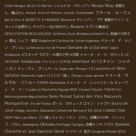
Nicolas Réau
Villié-Morgon
Bisto St.Martin
シャルドネ・ペティアン
赤間さ
フラール・ルージュ
ん、藤山さん
Anouk
Arts et Metiers
Leynes
Strohmeier
Bar à Vins A BOIRE ET A MANGER
Bonastre
オレリアン・プチ
感動のワイン
ミ
Beaune
ネットの佐野さん
オルヴォー社の田中さん
カプリエ醸造元
DEGUSTATION BEAUJOLOISE
Anthony Guix
Bordeaux Grand Cru
長崎の大坪さ
南仏
ん
シェフ・菊池
Repaire et Cartouche
Sylvie Augereau
ドメーヌ・デ・メゾ
Domaine de la Garance
ン・ブリュレ
La Revue du Vin de France
Spain
Andalucia
ピエモンテ
ラピエール家の7月14日祭
ドメーヌ・ド・ラ・ガランス
LE
Andalousie
セバスチャン・シャテ
SEXTANT
パッション
ESPOA MORITAKA
ィヨン
Laurence et Rémi
キューヴェ・プリュサール
tapas bar
Morgon 16
ドメーヌ・マ
Dufaitre
Piemonte
Apéro
ビストロ「俊」
Florian Looze
pensee
ルセル・リショー
ESPOA Kamataya
ドメーヌ・ド・レシャリエール
キューヴ
ェ・デ・フー
Cuvée La Poivrotte
Equipe BMO
Vincent Moulin
TOKYO Vin
Salon des Vins Naturels
Denis Pesnot
Nature grande dégustation
Montpellier
Vin de France
ポール・ボキューズ
ロマン・シャプイ
Bistro UN
Domaine Catherine Bernard
JOUR
village Jasniers
EN JOUE CONNECTION
OGM
Mas Lau Blanc
三ツ星レストラン「カン・ロカ」
収穫2018年・フィリッ
Okinawa
Domaine
プ・パカレ
mamagoto
Portugal
Canigou
京橋ランチ
パヴロ
Charlotte et Jean Baptiste Sénat
ウイヤード
金沢
Coupe de Monde 2018