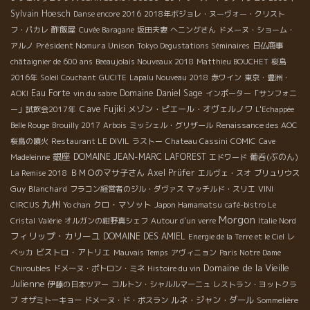
Sylvain Hoesch
Danse encore 2016
2018年ボジョレ・ヌーヴォー・クリスト
酢飯屋
フ・パカレ
Cuvée Baragane
坂田夫妻
へニングさん
ドメーヌ・ショーム・
Président Nomura Unison
アルノ
Tokyo Degustations Séminaires
日仏商事
châtaignier de 600 ans
Beeaujolais Nouveaux 2018
Matthieu BOUCHET
桜島
2016年
Soleil Couchant
GUCITE
Lapalu Nouveau 2018
赤ワイン
東京・豊洲・
Eau Forte
Domaine Daniel Sage
AOKI
vin du sabre
インポーター「サンフォニ
Ｃave Fujiki
メゾン・ピエール・オヴェルノワ
ー」試飲会2017年
L'Echappée
Belle Rouge
Brouilly 2017
Arbois
ミッシェル・グリザール
Renaissance des AOC
桜島の噴火
Restaurant LE DIVIL
ラストー
Chateau Cassini
COMIC
Cave
銀座
DOMAINE JEAN-MARC LAFOREST
葡呑(ぶのん)
Madeleinne
エドワード
ＢＭＯのマサ子さん
Axel Prüfer
La Remise 2018
エルヴェ・スオ
ブリュリウス
Guy Blanchard
フラコン経営者のジル・ダヴァス
マッチルド・スリエ
VINI
九州
クロ・マソット
CIRCUS
Yo chan
Japon Hamamatsu
café-bistro Le
Morgon
Cristal
Valérie
オルガンの紺野真シェフ
Autour d'un verre
Italie Nord
フィリップ・カリーユ
DOMAINE DES AMIEL
Energie de la Terre et le Ciel
レ
ビストロ・アトリエ
ベッカ
Mauvais Temps
アヴィニョン
Paris Notre Dame
Domaine de la Vieille
Chiroubles
ドメーヌ・ポトロン・ミネ
Histoire du vin
Julienne
伊藤の日本ツアー
コルトン・シャルルマーニュ
レストラン・ヨットクラ
ルネ・ジャン・ダール
ブ
オザミトーキョー
ドメーヌ・ド・ボスラン
Sommelière