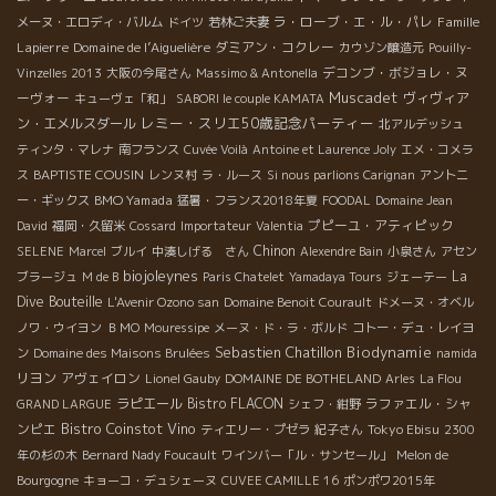
ラ・ローブ・エ・ル・パレ
Famille
メーヌ・エロディ・バルム
ドイツ
若林ご夫妻
Lapierre
Domaine de l’Aiguelière
ダミアン・コクレー
カウゾン醸造元
Pouilly-
デコンブ・ボジョレ・ヌ
Vinzelles 2013
大阪の今尾さん
Massimo & Antonella
Muscadet
ーヴォー
ヴィヴィア
キューヴェ「和」
SABORI le couple KAMATA
レミー・スリエ50歳記念パーティー
ン・エメルスダール
北アルデッシュ
ティンタ・マレナ
南フランス
Cuvée Voilà
Antoine et Laurence Joly
エメ・コメラ
BAPTISTE COUSIN
ス
レンヌ村
ラ・ルース
Si nous parlions Carignan
アントニ
BMO Yamada
ー・ギックス
猛暑・フランス2018年夏
FOODAL
Domaine Jean
プピーユ・アティピック
David
福岡・久留米
Cossard
Importateur
Valentia
Chinon
SELENE
Marcel
ブルイ
中湊しげる さん
Alexendre Bain
小泉さん
アセン
biojoleynes
La
ブラージュ
M de B
Paris Chatelet
Yamadaya Tours
ジェーテー
Dive Bouteille
L'Avenir Ozono san
Domaine Benoit Courault
ドメーヌ・オベル
ノワ・ウイヨン
ＢＭО
Mouressipe
メーヌ・ド・ラ・ボルド
コトー・デュ・レイヨ
Sebastien Chatillon
Biodynamie
ン
Domaine des Maisons Brulées
namida
リヨン
アヴェイロン
Lionel Gauby
DOMAINE DE BOTHELAND
Arles
La Flou
ラピエール
Bistro FLACON
ラファエル・シャ
GRAND LARGUE
シェフ・紺野
Bistro Coinstot Vino
ンピエ
Tokyo Ebisu
ティエリー・プゼラ
紀子さん
2300
年の杉の木
Bernard Nady Foucault
ワインバー「ル・サンセール」
Melon de
Bourgogne
キョーコ・デュシェーヌ
CUVEE CAMILLE 16
ポンポワ2015年