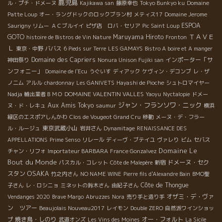
鹿児島
ル・プチ・ドメーヌ
Kajikawa san
藤原幸也
Tokyo Bunkyo ku
Domaine
Patte Loup
オー・ラングドックのロックブラン村
メティス17
Domaine Jerome
ESPOA
Saurigny
リムー
ＡＣブルイイ
ピザ店 ロバ・セリア
Pic Saint Loup
ＴＡＶＥ
GOTO
Maruyama Hiroto
histoire de Bistros de Vin Nature
Fronton
Ｌ
東京・中野
ババス
6 Pieds sur Terre
LES GAMAYS
Bistro A boire et A manger
Domaine des Capriers
インポーター「サ
神田祭り
Nonura Unison Fujiki san
ンフォニー」
Domaine de l'Ecu
うぐいす
ディアック
ケヴィン・デコンブ
レ・ザ
ノ二ム
アルル
chardonnay
Les GANIVETS
Hayashi de Pioche
シュトロマイヤー
DOMAINE VALENTIN VALLES
Nadja
輸出業者ＢＭＯ
Yaoyu
Nyctalopie
ドメー
ジャン・フランソワ・ニック
Aux Amis Tokyo
ヌ・ド・レキュ
saumur
横浜
緑区のエスポアしんかわ
Clos de Vougeot Grand Cru
移動
メーヌ・デ・フラー
東京武蔵小山
ル・ルージュ
岩井さん
Dynamitage
RENAISSANCE DES
APPELLATIONS
Prime Senso
リレール
ディーヴ・ブテイユ
ヴァレり
ビム
セバス
Domaine Le
チャン・リフォ
Importateur BARBARA
France Gonzalvez
Bout du Monde
ドメーヌ・セク
パスカル・コレット
Côte de Malepère
新宿
OSAKA
スタン
竹之内さん
NO NAME WINE
Pierre fils d'Alexandre Bain
BMO聖
Côte de Thongue
子さん
レ・ロシニョ
ミネットの鈴木さん
由紀子さん
オザミ・デ・ヴァ
Vendanges 2020
Brave Margo
Abruzzes
Nora
売り手と造り手
ン ツアー
Beaujolais Nouveau2017
レイモン
Double ZERO
自然派ワインショッ
焼き鳥・しのり
オー・フォルト
プ
武道オンズ
Les Vins des Moines
La Sicile