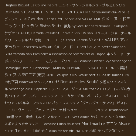
Hughes Beguet
La Colline Inspiré
ニュイ・サン・ジョルジュ・プルミエクリュ
DOMAINE STEPHANIE ET VINCENT DEBOUTBERTIN
Châteauneuf-du-Pape
イ
ドメーヌ・ドミ
Le Clos des Jarres
ヴ・シェフ
サロン
Société SAKAGAMI
ニック・ドゥラン
Bistro Brutal
藤丸
Sylvère Trichard Nouveau
Galéjade
サヴォワ
ALLIQ Hamada President
Ecrivain Vin LIN san
ドメーヌ・シャモナール
Valentin VALLES
アル
ニューヨーク
パリ・ノートルダム寺院
street Rambla
デッシュ
Sébastien Riffault
ドメーヌ・ド・モンカルメス
Minette Sano san
BOM Yamada san
Président Association de Sommeliers au Japon
キンタ・ド・ナ
ポル
ソムリエール・ケニーさん
ル・ブリュエル
Domaine Picatier
29e Vendange de
萬谷
Catherine JAMBON
Dominique Derain
DOMAINE LES HAUTES TERRES
シェフ
東京
カタロニア
2018 Beaujolais Nouveaux partis
Clos de Taillac
CPV
Domaine des Soulié
ルフォロゼ
の竹下君
Ishikawa san
久留米ワインスクー
ル
Vendange 2018 Lapierre
エティエンヌ・ダイス
Mr. Yoshio ITO
ノートルダム寺
院
ワイン・ビールバー
レストラン ラ・カサ・デル・ぺロ
パリ・ビストロ・ロバ
セリア
カベルネ・フラン2007
パリ・レストラン「ジョルジュ・サンク」
ビスト
ロ・ル・ヴェール・ヴォレ
アグヤーナ村
シュッ・・・・・ドゥラン
Teradanonke
Bar à vins
山田屋ツアー
炭焼・しのり
マルティーヌ
Cuvée Camille
サバニャン
エ
Montmartre
マコン
Alsace
スポアよろずやつツアー
Domaine Lilian Bauchet
vin nature
Foire "Les Vins Libérés"
Alma Mater
小松
ラ・ポワヴロット