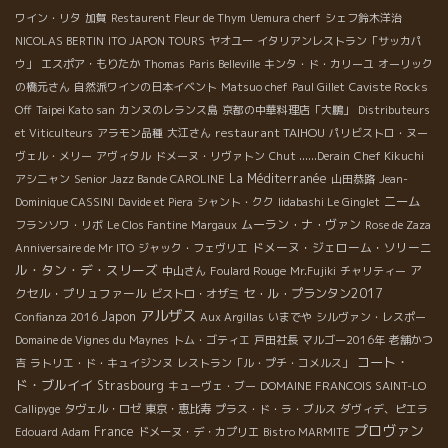
ワイン・リタ
加賀
Restaurent Fleur de Thym
Uemura cherf
シェフ鈴木洋治
NICOLAS BERTIN
ITO JAPON TOURS
ヤオユー
イタリアンレストラン「サッカパ
ウ」
エスポア・もりたか
Thomas
Paris Belleville
キンタ・ド・カリーユ
オーリック
の橋元さん
自然派ワインの日本イベント
Matsuo chef
Paul Gillet
Caviste Rocks
Off
Taipei Kato san
カンヌのレランス島
京都の中華料理店「大鵬」
Distributeurs
restaurant TAIHOU
et Viticulteurs
アラモン品種
大江さん
パリビストロ・ヌー
ヴェル・メリー
アヴィタル
ドメーヌ・リヴァトン
Chut ......Derain
Chef Kikuchi
La Méditerranée
アシニャン
Senior Jazz Bande CAROLINE
山田恭路
Jean-
ニーム
Dominique CASSINI
Davide et Piera
シャント・クク
Iidabashi Le Ginglet
ムーラン・ナ・ヴァン
フランソワ・リボ
Le Clos Fantine
Margaux
Rose de Zaza
ドメーヌ・ジェローム・ソリーニ
Anniversaire de Mr ITO
ジャック・フェヴリエ
ル・タン・デ・スリーズ
ア
中山さん
Foulard Rouge
Mr.Fujiki
チャリティー
クセル・プリュファール
セ・ル・プランタン2017
ビストロ・オザミ
アルザス
Japon
Confianza 2016
Aux Argillas
いまでや
シルヴァン・レスポー
Domaine de Vignes du Maynes
トム・ゴティエ
戸田社長
マルゴー2016年
老舗かつ
コート・
吉
ラトリエ・ド・キュイジンヌ
レストラン「ル・プチ・コメルス」
ド・ブルイイ
Strasbourg
キューヴェ・ブー
DOMAINE FRANCOIS SAINT-LO
Callipyge
タヴェル・ロゼ
東京・恵比寿
プラス・ド・ラ・ブルス
ダヴィデ、ピエラ
プロヴァン
France
Edouard Adam
ドメーヌ・デ・カプリエ
Bistro MARMITE