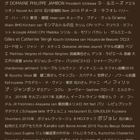
ラ・ルミーズ
グ
DOMAINE PHILIPPE JAMBON
President Ishikawa
アエラ
ドメーヌ・ラフォレ
シオン
Nouvel An 2018
石川亜樹則
Beier 2016
ハリー
東京・銀座
Graena
ズ・バー・パリ
Imao-san
キューヴェ・ブディ・ヴィル
Alain
モンマルトルの丘
BMO Kiritani san
カリム
CPV ツアー
マリウス・ラフィ
ット
le couple ARAKI
CPV Madoka
シリル・ル・モワン
パカレ
レ・ザルミエール
Gilles et Catherine Vergé
Kouchi Ishikawa san
Hospice de Beaune
クロス・
Domaine Jérôme Jouret
ベジ
ロード社
レ・ジャン・ド・メティエ
マサル式選別
エ
Mathieu Vergnes et Marion Kergines
田崎真也さん
アンヌ・ラピエール
長崎
大
江戸の夜景
white
ボジョレヌーヴォー
パリのビストロ・シャトーブリアン
chardonnay pétillant
シルーブル
シルヴァン・ディティエール
ラフォレ収穫2018
Kyushu
年
Seiya
鏡 健二郎さん
ヴォンゴレ・スパゲティ
世界ピノ・ノワール会議
フィリッ
ドゥニ・ペノ
Katsuyama
アカデミー・ド・ヴァン・東京
石川さん
プ・ジャンボン
ダミアン・コクレ・ヌーヴォー
Septime
クローズ・エルミター
イーストライン
ジュ 2016年
モルゴン2017年
北原さん
今尾さん
ク・ド・フー
ドル
JR Freshness Akayama san
飯田橋メリメロ
Pet Nat
パリ・レピュブリック
マテウス
L'Echappee belle
オヴェルニュ
restaurant EL GINJOLER
Fujiwara
ボジョレ
Shuntaro
2018年・ボジョレヴィラージュ
ＢＭОスタッフ
石川県小
Kanako san
松市のエスポアもりたか
Bonne Année 2019
Fou du Beaujo
Domaine
Paul Louis Eugène
ジュラ醸造家のかがみ・けんじろうさん
Ruchottes Chamertin