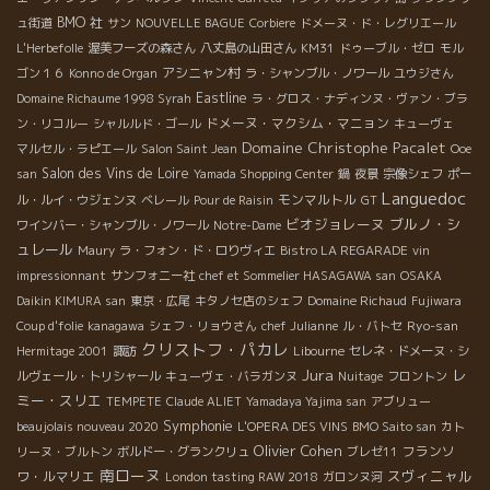
BMO 社
ュ街道
サン
NOUVELLE BAGUE
Corbiere
ドメーヌ・ド・レグリエール
L'Herbefolle
渥美フーズの森さん
八丈島の山田さん
KM31
ドゥーブル・ゼロ
モル
アシニャン村
ゴン１６
Konno de Organ
ラ・シャンブル・ノワール
ユウジさん
Eastline
Domaine Richaume 1998 Syrah
ラ・グロス・ナディンヌ・ヴァン・ブラ
ドメーヌ・マクシム・マニョン
ン・リコルー
シャルルド・ゴール
キューヴェ
Domaine Christophe Pacalet
マルセル・ラピエール
Salon Saint Jean
Ooe
Salon des Vins de Loire
san
Yamada Shopping Center
鍋
夜景
宗像シェフ
ポー
Languedoc
モンマルトル
ル・ルイ・ウジェンヌ
ベレール
Pour de Raisin
GT
ビオジョレーヌ
ブルノ・シ
ワインバー・シャンブル・ノワール
Notre-Dame
ュレール
Maury
ラ・フォン・ド・ロりヴィエ
Bistro LA REGARADE
vin
impressionnant
サンフォニー社
chef et Sommelier HASAGAWA san
OSAKA
Daikin KIMURA san
東京・広尾
キタノセ店のシェフ
Domaine Richaud
Fujiwara
Ryo-san
Coup d'folie
kanagawa
シェフ・リョウさん
chef Julianne
ル・バトセ
クリストフ・パカレ
Hermitage 2001
諏訪
Libourne
セレネ・ドメーヌ・シ
Jura
レ
ルヴェール・トリシャール
キューヴェ・バラガンヌ
Nuitage
フロントン
ミー・スリエ
TEMPETE
Claude ALIET
Yamadaya Yajima san
アブリュー
Symphonie
beaujolais nouveau 2020
L'OPERA DES VINS
BMO Saito san
カト
Olivier Cohen
フランソ
リーヌ・ブルトン
ボルドー・グランクリュ
ブレゼ11
南ローヌ
スヴィニャル
ワ・ルマリエ
London tasting RAW 2018
ガロンヌ河