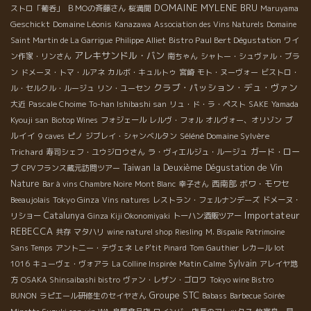
DOMAINE MYLENE BRU
ストロ「葡呑」
ＢＭОの斉藤さん
桜満開
Maruyama
Geschickt
Domaine Léonis
Kanazawa
Association des Vins Naturels
Domaine
Bistro Paul Bert Dégustation
Saint Martin de La Garrigue
Philippe Alliet
ワイ
アレキサンドル・バン
ン作家・リンさん
南ちゃん
シャトー・シュヴァル・ブラ
ン
ドメーヌ・トマ・ルアネ
カルボ・キュルトゥ
宮崎
モト・ヌーヴォー
ビストロ・
クラブ・パッション・デュ・ヴァン
ル・セルクル・ルージュ
リン・ユーセン
大近
Pascale Choime
To-han Ishibashi san
リュ・ド・ラ・ペスト
SAKE
Yamada
ブ
Kyouji san
Biotop Wines
フォジェール
レルヴ・フォル
オルヴォー、オリゾン
ルイイ
Séléné Domaine Sylvère
9 caves
ピノ
ジブレイ・シャンベルタン
Trichard
ガード・ロー
寿司シェフ・ユウジロウさん
ラ・ヴィエルジュ・ルージュ
ブ
Taiwan la Deuxième Dégustation de Vin
CPVフランス蔵元訪問ツアー
Nature
西南部
ボワ・モワセ
Bar à vins Chambre Noire
Mont Blanc
幸子さん
Tokyo Ginza
Beeaujolais
Vins natures
レストラン・フェルナンデーズ
ドメーヌ・
Importateur
Catalunya
リショー
Ginza Kiji Okonomiyaki
トーハン酒販ツアー
REBECCA
共存
マタハリ
wine naturel shop
Riesling
M. Bispalie
Patrimoine
Sans Temps
アントニー・テヴェネ
Le P'tit Pinard
Tom Gauthier
レカール lot
Sylvain
1016
キューヴェ・ヴォアラ
La Colline Inspirée
Matin Calme
アレイヤ地
方
OSAKA Shinsaibashi bistro
ヴァン・レザン・ゴロワ
Tokyo wine Bistro
Groupe STC
BUNON
ラピエール研修生のセイヤさん
Babass
Barbecue Soirée