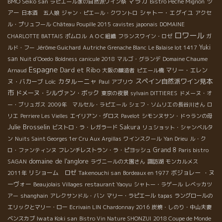
マラガ
BMO Seiko san
ツ
ラピエール家の自然派ワイン祭
Bistro Peche Mignon
アー
シャトー・エグイユ
日本酒 五人娘
ジャン・ピエール・クワントロ
アクセ
ル・プリュフール
Château Poupille 2015
cavistes japonais
DOMAINE
ロワール
CHARLOTTE BATTAIS
ポムロル
ＡＯＣ組織
フランスワイン・ロゼ
ガ
Yuki
ルド・フー
Jérôme Guichard
Autriche
Grenache Blanc
Le Balaise lot 1417
san
Nuit d'Ooedo
Boldness
canicule 2018
マルゴ・グランデ
Domaine Chaume
Espagne
Dard et Ribo
マリー・エレン
Arnaud
大阪の醸造者
ピエール橋
カタルーニャ
スペイン自然派ワイン見本
ヌ・バカーブ
Loïc
Paul
アブリウ
市
ドメーヌ・シルヴァン・ボック
東京の夜景
sylvain DITTIERES
ドメーヌ・オ
ー・ブリュガス
2009年 マルセル・ラピエール
シェフ・ソムリエの長谷川さん
ロ
リエ
Perriere Les Vielles
エイリアン・ダロス
Pavelot
シモンヌサン・ドゥランの母
Julie Brosselin
Sakura
ビストロ・ラ・レガラード
リュショット・シャンベルタ
ン
Nuits Saint Georges 1er Cru Aux Argillas
ワインスクール
Yan Drieu
ル・ク
Grand 8
ロ・ファンティンヌ
フレンチレストラン・ラ・ピヨッシュ
Paris bistro
domaine de l'anglore
SAGAN
ラヴニールの大園さん
諏訪湖
モンカルメス
リショーム ロゼ
Takenouchi san
ボジョレー ・ヌ
2011年
Bordeaux en 1977
ーヴォー
Beaujolais Villages
restaurant Yaoyu
シャトー・ラゲール
レベッカツ
アー
shanghain
アレクサンドル・バン
マリー・ラピエール
tapas
ラングロールの
エリックとマリー・ロー
Ecrivain LIN
Chardonnay 2016
炭焼・しのり・中山夫妻
Iwata Koki san
ベンスカブ
Bistro Vin Nature SHONZUI
2018 Coupe de Monde