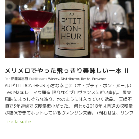
メリメロでやった飛っきり美味しい一本 !!
Par
伊藤與志男
Publié dans
Winery
,
Distributor
,
Resto
,
Provence
AU P’TIT BON-HEUR 小さな幸せに（オ・プティ・ボン・ヌール）
Les Maoùレ・マウ醸造 限りなくプロヴァンスに近い南仏。 果実
風味にまっしぐらな造り、水のようには入っていく逸品。 天候不
順で3年連続で収穫量極小だった。 何とか2018年は普通の収穫量
が確保できてホットしているヴァンサン夫妻。 (問わせは、サンフ
ォニー社へ)
Lire la suite