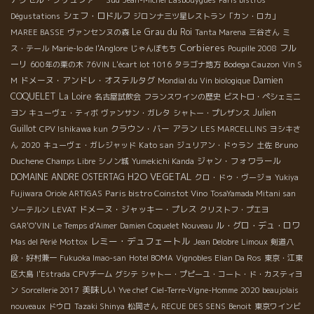
シェフ・ロドルフ
Dégustations
ジロンナ三ツ星レストラン「カン・ロカ」
Le Grau du Roi
MAREE BASSE
ヴァンセンヌの森
Tanta Marena
三谷さん
ミ
Corbieres
フル
ス・テール
Marie-lo de l'Anglore
じゃんぼもち
Poupille 2008
ーリ
600年の栗の木
76VIN
L'écart lot 1016
タラゴナ地方
Bodega Cauzon
Vin S
ドメーヌ・アンドレ・オステルタグ
Damien
M
Mondial du Vin biologique
COQUELET
La Loire
名古屋試飲会
フランスワインの歴史
ビストロ・ペシェミニ
Julien
ヨン
キューヴェ・ティボ
ヴァンサン・ガレタ
シャトー・プレザンス
Guillot
クラウン・バー
アラン
CPV Ishikawa kun
LES MARCELLINS
ヨシキさ
Kato san
Bruno
ん
2020
キューヴェ・ガレジャッド
ジュリアン・ドゥラン
土佐
Duchene
ジャン・フォワラール
Champs Libre
シノン城
Yumekichi Kanda
H2O VEGETAL
DOMAINE ANDRE OSTERTAG
クロ・ドゥ・ヴージョ
Yukiya
Paris bistro Coinstot Vino
Fujiwara
Oriole ARTIGAS
TosaYamada Mitani san
ドメーヌ・ジャッキー・プレス
ソーテルン
LEVAT
クリストフ・プエヨ
ル・グロ・デュ・ロワ
GAR'O'VIN
Le Temps d'Aimer
Damien Coquelet Nouveau
レミー・デュフェートル
Mas del Périé
Mottox
Jean Delobre
Limoux
剣道八
段・好村兼一
Fukuoka Imao-san
Hotel BOMA
Vignobles Elian Da Ros
東京・江東
区大島
l'Estrada
CPVチーム
グシテ
シャトー・プピーユ・コート・ド・カスティヨ
美味しい
ン
Sorcellerie 2017
Yve chef
Ciel-Terre-Vigne-Homme
2020 beaujolais
nouveaux
ドウロ
Tazaki Shinya
松岡さん
RECUE DES SENS
Benoit
東京ワインビ