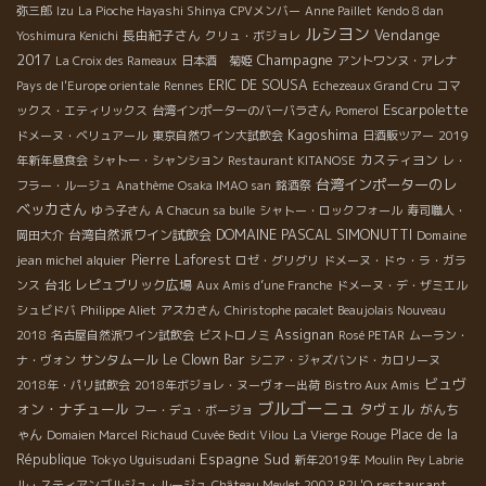
弥三郎
Izu
La Pioche Hayashi Shinya
CPVメンバー
Anne Paillet
Kendo 8 dan
ルシヨン
Vendange
長由紀子さん
Yoshimura Kenichi
クリュ・ボジョレ
2017
Champagne
La Croix des Rameaux
日本酒 菊姫
アントワンヌ・アレナ
ERIC DE SOUSA
Pays de l'Europe orientale
Rennes
Echezeaux Grand Cru
コマ
Escarpolette
ックス・エティリックス
台湾インポーターのバーバラさん
Pomerol
Kagoshima
ドメーヌ・ベリュアール
東京自然ワイン大試飲会
日酒販ツアー
2019
カスティヨン
年新年昼食会
シャトー・シャンション
Restaurant KITANOSE
レ・
台湾インポーターのレ
フラー・ルージュ
Anathème
Osaka IMAO san
銘酒祭
ベッカさん
ゆう子さん
A Chacun sa bulle
シャトー・ロックフォール
寿司職人・
DOMAINE PASCAL SIMONUTTI
台湾自然派ワイン試飲会
Domaine
岡田大介
jean michel alquier
Pierre Laforest
ロゼ・グリグリ
ドメーヌ・ドゥ・ラ・ガラ
台北
レピュブリック広場
ンス
Aux Amis d’une Franche
ドメーヌ・デ・ザミエル
シュビドバ
Philippe Aliet
アスカさん
Chiristophe pacalet Beaujolais Nouveau
Assignan
2018
名古屋自然派ワイン試飲会
ビストロノミ
Rosé PETAR
ムーラン・
サンタムール
Le Clown Bar
ナ・ヴォン
シニア・ジャズバンド・カロリーヌ
ビュヴ
2018年・パリ試飲会
2018年ボジョレ・ヌーヴォー出荷
Bistro Aux Amis
ブルゴーニュ
ォン・ナチュール
タヴェル
がんち
フー・デュ・ボージョ
ゃん
Place de la
Domaien Marcel Richaud
Cuvée Bedit Vilou
La Vierge Rouge
Espagne Sud
République
Tokyo Uguisudani
新年2019年
Moulin Pey Labrie
restaurant
ル・スティアンゴルジュ・ルージュ
Château Meylet 2002
R2L'O