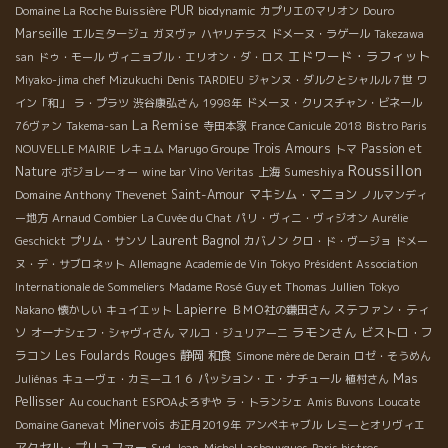
PUR
Domaine La Roche Buissière
biodynamic
カプリエのマリオン
Douro
Marseille
エルミタージュ
ガヌヴァ
ハヤリテラス
ドメーヌ・ラゲール
Takezawa
エドワード・ラフィット
san
ドゥ・モール
ヴィニョブル・エリオン・ダ・ロス
Miyako-jima
chef Mizukuchi
Denis TARDIEU
ジャンヌ・ダルクとシャルル７世
ワ
イン「和」
ラ・プラツ
渋谷康弘さん
1998年
ドメーヌ・クリスチャン・ビネール
La Remise
76ヴァン
Takema-san
寺田本家
France Canicule 2018
Bistro Paris
Trois Amours
Passion et
NOUVELLE MAIRIE
レキュム
Marugo Groupe
トマ
Roussillon
Nature
Sumeshiya
ボジョレーォー
wine bar Vino Veritas
上海
Domaine Anthony Thevenet
Saint-Amour
マキシム・マニョン
ノルマンディ
ー地方
Arnaud Combier
La Cuvée du Chat
パリ・ヴィニ・ヴィジオン
Aurélie
Laurent Bagnol
Geschickt
プリム・サンソ
カバノン
クロ・ド・ヴージョ
ドメー
ヌ・デ・サブロネット
Allemagne
Academie de Vin Tokyo
Président Association
Internationale de Sommeliers
Madame Rosé
Guy et Thomas Jullien
Tokyo
Lapierre
ステファン・ティ
Nakano
懐かしい
キュイエット
ＢＭＯ社の鎌田さん
ラモンさん
ソ
ビストロ・フ
オーナシェフ・シャヴィさん
マルコ・ジュリアーニ
ラコン
Les Foulards Rouges
静岡
和食
Simone mère de Derain
ロゼ・そうめん
Mas
Juliénas
キューヴェ・カミーユ１６
パッション・エ・ナチュール
植村さん
Pellisser
Au couchant
ESPOAよろずや
ラ・トランシェ
Amis Buvons
Loucate
Minervois
Domaine Ganevat
お正月2019年
アンペキャブル
レミーとオリヴィエ
アクセル・プリュファー
Sud
Jean-Michel Lasbouygues
Paris bistros