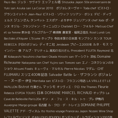
エッフェル塔
Pays-Bas
ジュラ・サヴォワ
Shizuoka Japon
50e anniversaire de
Yuki san
Asuka san
La Corse
2018 ボジョレヌーヴォー
Toda chef
ビストロ・
グランユイットゥ
Jean-Paul
ビストロ・ソワッフ
リリアン・ボシェ
デビ・ディヴ
ジュンさん
ェルス
タンペット
エスポア・よろずや
ジュリアンヌ
chef Xabi
ポ・ダ
ンヌ
オジル・フランジャン・ヴィニュロン
Chatelet
ロー・フォルト
Matsuo Chef
et sa femme
飲み会
マルゴグループ
横須賀
農業家・福岡正信氏
Rosé Lundi
Les
Bastides d'Alquier
L'Ecume
ホップラ
寺田本家の日本酒
モンブラン
カンヌ
TOUR
ディオニ社
ルネ・モス
REBECCA
夕日のボジョレ
Jeroboam
プピーユ2008年
ワ
President FUJITA
インバー・俊
アルプ・マリティム
高知の石川さん
Raymond
北
Domaine
欧
Kobayashi Yasuhiro
charibari
Okada Hiroshi san
ゲーシクト
浜松
Richeaume
Nakayama san
Chef Yujiro san
Tomomi san
エノ・コネクションのキ
Pierre Nicolas
ショウ
Atsumi Foods
キューヴェ・マルセル
マダム・ロゼ
スリエ400年記念
Salvador Batlle
レ・ザフランシ
ボジョレ
FUJIMARU
ー・ヌーボー
伊豆
Moritaka san
ビストロ・フラコン2号店
LA VRILLE ET LE
Fleurie
Bistrot
マッシモ
PAPILLON
竹澤さん
オリヴィエ・クロ
the Thames
日本
DOMAINE MARCEL RICHAUD
Rebecca
ESPOA TOURS
オップラ
La
Cave de Belleville Paris20e
オン・メ・フェ・ス・キル・トゥ・プレ
伊勢丹
DOMAINE PHILIPPE
Auvergne
Margo groupe
名古屋
ル・クロ・デ・トレイユ
VALETTE
アド・ヴィヌム
Ito Yoshio voyage France au Japon
Nozaki Wine Shop
レフェルヴェソンス
JEAN LOUIS POUDOU
モンドゥーズ・トラディション2003年