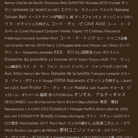
Kenny
Charles de Gaulle
Yorozuya
Rémi DUFAITRE Nouveau2018
Europe
タン・
Domaine
タン
DOMAINE DE MONTCALMES
エドワール・ラフィット
アメリカ
Sylvain Bock
イーストラインの門脇さん
桜
チーズフォンデュ
サンシニャン
9カー
コート・デュ・ピ
CAVE AUGE
ラ・ピオッシュの林さん
ヴ
コート・ド・マ
ルペール
Cuvée Plussard
Carignan Vieilles Vignes 16
Château Plaisance
コート・ド・トング
Frédérique Cossard
Aurélien Petit
ピノ・ドゥニス品種
Les Grands Verres 2018 Paris
L'Echappee belle rosé
Mizuki san
Diony
ピック・
B.B.B. ボジョレ試飲会
サン・ルー
Domaine Lammidia
Cyril
ボナストレ
Domaine du possible
La Trenchée 2016
Tokyo Toyosu AOKI
アド・ヴィニ
ュム醸造元
マス・ド・ラ・フォン・ロンド
ジュヴレイ・シャンベルタン2015年
Aux Amis
Domaine de la lunotte
Harrys Bar Paris
François Lemarié
ドメー
ESPOA Nakamoto
ピオッシュの林さん
ヌ・ジャン・ダヴィッド
Rouge
L'écart
Axel Prϋfer
Madoka san
lot 0205
ブー・デュ・モンド
Pupillin
ドメーヌ・ジ
オリオル・アルティギャス
福岡
ェローム・ギシャール
赤
CPVのKisho
DESCOMBES
東京・鴬谷
Jus de Chausette
Paris Bistro Dégustation
Philippe Maffre
Nakaminato
LA CAVE D’ESTEZARGUES
Bresil
cèdre de 2300
Brouilly
ans
Aki
ESPOAたけや
Chateau Restignac
ヴァン・ナチュールのビスト
山田恭二さん
レ・マウ
ロの歴史
Montcalmès 2011
Pont Neuf
ジュラの鏡さん
野村ユニソン
Mont Brulius
Les gens de Métiers
ドメーヌ・ステファニー・
エ・ヴァンサン・デブベルタン
Vincent Garreta
イタリアのシシリア島
グランクリ