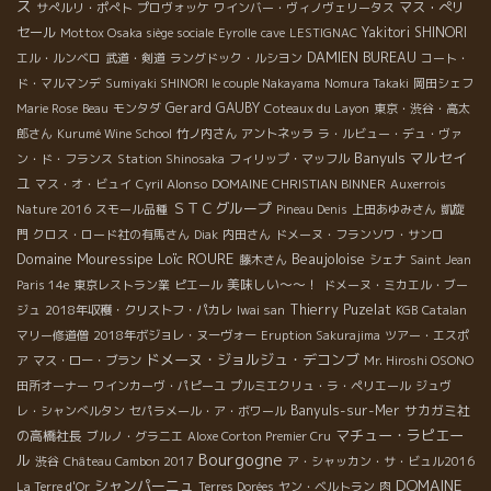
ス
マス・ぺリ
サぺルリ・ポぺト
プロヴォッケ
ワインバー・ヴィノヴェリータス
セール
Yakitori SHINORI
Mottox Osaka siège sociale
Eyrolle
cave
LESTIGNAC
DAMIEN BUREAU
エル・ルンベロ
武道・剣道
ラングドック・ルシヨン
コート・
ド・マルマンデ
Sumiyaki SHINORI le couple Nakayama
Nomura Takaki
岡田シェフ
Gerard GAUBY
Marie Rose
Beau
モンタダ
Coteaux du Layon
東京・渋谷・高太
郎さん
Kurumé Wine School
竹ノ内さん
アントネッラ
ラ・ルビュー・デュ・ヴァ
Banyuls
マルセイ
ン・ド・フランス
Station Shinosaka
フィリップ・マッフル
ユ
マス・オ・ビュイ
Cyril Alonso
DOMAINE CHRISTIAN BINNER
Auxerrois
ＳＴＣグループ
Nature 2016
スモール品種
Pineau Denis
上田あゆみさん
凱旋
門
クロス・ロード社の有馬さん
Diak
内田さん
ドメーヌ・フランソワ・サンロ
Domaine Mouressipe
Loïc ROURE
Beaujoloise
藤木さん
シェナ
Saint Jean
美味しい～～！
Paris 14e
東京レストラン業
ピエール
ドメーヌ・ミカエル・ブー
Thierry Puzelat
ジュ
2018年収穫・クリストフ・パカレ
Iwai san
KGB
Catalan
マリー修道僧
2018年ボジョレ・ヌーヴォー
Eruption Sakurajima
ツアー・エスポ
ドメーヌ・ジョルジュ・デコンブ
ア
マス・ロー・ブラン
Mr. Hiroshi OSONO
田所オーナー
ワインカーヴ・パピーユ
プルミエクリュ・ラ・ペリエール
ジュヴ
Banyuls-sur-Mer
サカガミ社
レ・シャンべルタン
セパラメール・ア・ボワール
マチュー・ラピエー
の高橋社長
ブルノ・グラニエ
Aloxe Corton Premier Cru
Bourgogne
ル
渋谷
Château Cambon 2017
ア・シャッカン・サ・ビュル2016
DOMAINE
シャンパーニュ
La Terre d'Or
Terres Dorées
ヤン・ベルトラン
肉