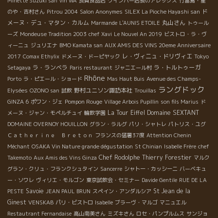
Minette Suzuki san
vin WA
良質食品店
ワインバー店長のアレックス
竹富島・星
ド
のや・吉村さん
Pitrou 2004
Salon Anonymes
SILEX
La Pioche Hayashi san
メーヌ・デュ・マタン・カルム
丸山さん
Marmande
L'AUNIS ETOILE
トゥール
ーズ
Mondeuse Tradition 2003
chef Xavi
Le Nouvel An 2019
ビストロ・ラ・ヴ
ィーニュ
ジュリエナ
BMO Kamata san
AUX AMIS DES VINS 20eme Anniversaire
レ・ヴィニュ・ドリヴィエ
2017
Comax Ethylix
ドメーヌ・ドーピヤック
Tokyo
ラ・ランベラ
ラ・トルトゥーガ
Setagaya
Paris restaurant
ジャニエール村
Rhône
Porto
ラ・ピエール・ショード
Mas Haut Buis
Avenue des Champs-
ラングドック
野村ユニソン諏訪本社
Elysées
OZONO san
試飲
Trouillas
Pompon Rouge
GINZA 6
ポワン・ジェ
Village Arbois Pupillin
son fils Marius
ド
La Tour Eiffel
Domaine SEXTANT
メーヌ・ジャン・モペルチュイ
輪飲学園
DOMAINE OVERNOY HOUILLON
グラン・ラルグ
パリ・シャトレ
パトリス・ユグ
Ｃａｔｈｅｒｉｎｅ Ｂｒｅｔｏｎ
フランスの猛暑37度
Attention Chenin
Méchant
OSAKA Vin Nature grande dégustation
St Chinian
Isabelle Frère
chef
Chef Rodolphe
Thierry Forestier
Takemoto
Aux Amis des Vins Ginza
マルク
グラン・クリュ・フランクシュタイン
Sancerre
シャトー・カッシーニ
バーベキュ
ー・ソワレ
ヴィリエ・モルゴン
東京試飲会・セミナー
Davide Gentile
RUE DE LA
Savoie
St Jean de la
PESTE
JEAN PAUL BRUN
スペイン・アンダルシア
Ginest
VENSKAB
パリ・ビストロ
Isabelle
ブラーヴ・マルゴ
マニュエル
Restautrant Fernandaise
高山南美さん
ミズキさん
ロセ・パンプルムス
サンジョ