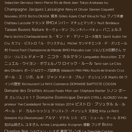
Sebastien Dervieux
Henri-Pierre fils de René Jean
Tokyo Arakawa-ku
Champagne Jacques Lassaigne
Rémy et Olivier
Damien Coquelet
宮本
Nouveau 2018
Bistro OKADA
Gilles Azam
Chef Kikuchi Yuji
ブノワ夫妻
BMOメンバー
Château Lassolle
ケランヌ
マチュとマリオン
Nuit Bordeaux
Taiwan Buvons Nature
バニュルス
モーヴェータン
フレンチバーベキュー
ル・モン・ド・マリー
Paris bistro Chateaubriand
ローヌ地方
Saint Aubin 1er
Cru
カフェ・ビストロ「ル・クリスタル」
Michel
サンテチエンヌ・デ・ズリエール
BMO Masako san
村
France Foot Championne de Monde
ソムリエの日野さん
サ
ドメーヌ・ニコラ・カルマラン
エマ
ロン・リレエル
Languedoc-Roussillon
ロイック・ルール
ニュエル・ウイヨン・オヴェルノワ
Tanii-san
Le Clos
des Oliviers
ボージョロワーズ試飲会
Iidabashi Méli Mélo
Route de Grands Crus
ダール・エ・リボ、ルネ・ジャン
Roots 66
ドメーヌ・ブルノ・デュシェンヌ
ワ
DOMAINE BAPTISTE COUSIN
インの歴史
Restaurant Le Petit Commerce
ボー
Domaine des Griottes
シノン
Atsumi Foods Mori san
Stéphane Rocher
ヌ
Domaine Dominique Derain
ミレジム２０１７
CYRILL ALONZO
Vin de
ビストロ・ブリュタル
ル・ル
primeur
Yve Camdebord
Terre de Volcan 2014
ペール・ド・カルトゥッシュ
クリストフ・ペイリュス
文芸社
Rita
Le Petit
アルマ・マテル
Domaine
Kiji Okonomiyaki
シス・ピエ・シュール・テール
ＢＭО
ユキさん
Bistro
社の山田さん
Arima
Languedoc Assignan
感動
フリダ
Chambre Noir
東京フレンチ
Corton
シルヴァン・レスポ
La Trenchée