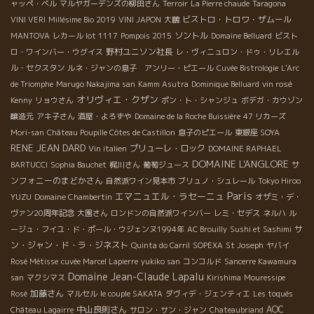
ャッペ・ベル
マルヤガーデンズの柳田さん
Terroir
La Pierre chaude
Taragona
ビストロ・トロワ・ザムール
VINI VERI
Millésime Bio 2019
VINI JAPON
大鵬
ソントル
MANTOVA
レカール lot 1117
Pompois 2015
Domaine Belluard
ビスト
野村ユニソン社長
ロ・ワインバー・ウグイス
レ・ヴィニュロン・ドゥ・リレエル
ル・セクスタン
ルネ・ジャンの息子 アンリー・ピエール
Cuvée Bistrologie
L'Arc
de Triomphe
Marugo Nakajima san
Kamm Asutra
Dominique Belluard
vin rosé
オリヴィエ・クザン
Kenny
リョウさん
ポン・ト・シャンジュ
ボデガ・カウゾン
醸造元
アキ子さん
酒屋・よろずや
Domaine de la Roche Buissière
47 リカーズ
Mori-san
Château Poupille Côtes de Castillon
息子のピエール
東銀座 SOYA
RENE JEAN DARD
プリューレ・ロック
Vin italien
DOMAINE RAPHAEL
DOMAINE L'ANGLORE
サ
BARTUCCI
Sophia Bauchet
梶川さん
葡萄ジュース
ンフォニーのまどかさん
自然派ワイン見本市
ブリュノ・シュレール
Tokyo Hiroo
Paris
エマニュエル・ラセーニュ
YUZU
Domaine Chambertin
オザミ・デ・
ヴァン20周年記念
大園さん
ロンドンの自然派ワインバー
レミ・セデス
ネルハ
ル
サ
ージュ・フイユ・ド・ポール・ウジェンヌ1994年
AC Brouilly
Sushi et Sashimi
ン・ジャン・ド・ラ・ジネスト
Quinta do Carril
SOPEXA
St Joseph
ヤバイ
Rosé Métisse
cuvée Marcel Lapierre
yukiko san
コンコルド
Sancerre Kawamura
Domaine Jean-Claude Lapalu
san
マクシマス
Kirishima
Mouressipe
加藤さん
Rosé
マルセル
le couple SAKATA
ダヴィデ・ジェンティエ
Les toqués
中山良則さん
AOC
Château Lagairre
サロン・サン・ジャン
Chateaubriand