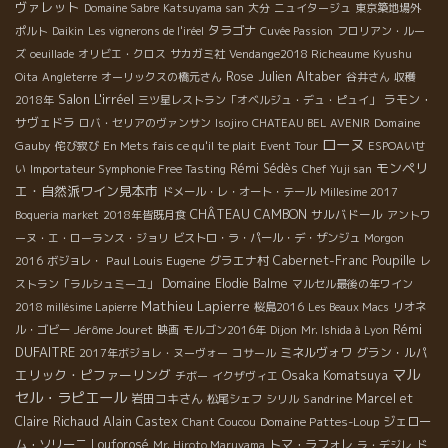
ヴァレット
Domaine Sabre
Katsuyama san
大分
ニュイタージュ
東京築地場外
タラゴナ
ポルト
Daikin
Les vignerons de l'iréel
Cuvée Passion
フロリアン・ルー
ズ
oeuillade
オリビエ・クロス
サカガミ社
Vendange2018 Richeaume
Kyushu
Julien Altaber
Rose
Oita
Angleterre
オーリックスの橋元さん
谷井さん
収穫
Salon L'irréel
ラモン・
2018年
三ツ星レストラン「オベルジュ・デュ・ピュイ」
サヴェドラ
Domaine
ロバ・セリアのヴァンサン
Isojiro
CHATEAU BEL AVENIR
ローヌ
Gauby
侘び寂び
En Mets fais ce qu'il te plait
Event Tour
ESPOAいせ
モンペリ
Rémi Sédès
い
Importateur Symphonie Free Tasting
Chef Yuji san
エ・自然派ワイン見本市
ドメール・レ・オート・テール
Millesime 2017
CHÂTEAU CAMBON
サルバドール
Boqueria market
2018年皆既月食
アントワ
ーヌ・エ・ローランス・ジョリ
ビストロ・ラ・パール・デ・ザンジュ
Morgon
Paul Louis Eugene
グラエナ村
Cabernet-Franc
Poupille
2016
ボジョレ・
レ
Domaine Elodie Balme
ストラン「ラルシュミーユ」
マルセル最後の年ワイン
Mathieu Lapierre
2018 millésime Lapierre
桜島2016
Les Beaux Macs
リオネ
Rémi
Jérôme Jouret
ル・ゴビー
映画
モルゴン2016年
Dijon
Mr. Ishida à Lyon
DUFAITRE
ミネルヴォワ
グラン・ルパ
2017年ボジョレ・ヌーヴォー
コサール
マル
エリック・ピファーリング
Osaka Komatsuya
チボー
イクザヴィエ
セル・ラピエール
岩田コキさん
Sandrine
Marcel et
松尾シェフ
シリル
Claire Richaud
Alain Castex
Domaine Pattes-Loup
ジェロー
Chant Coucou
ム・ソリーニ
Louforosé
トマ・ラフォレ
Mr. Hiroto Maruyama
ラ・デジレ
ド