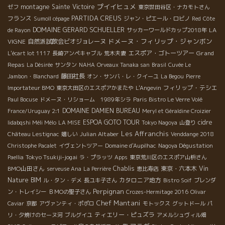
プイイヒュメ
montagne Sainte Victoire
ゼフ
東京世田谷区・ナカモトさん
PARTIDA CREUS
フランス
Sumoll cépage
ジャン・ピエール・ロビノ
Red
Côte
DOMAINE GERARD SCHUELLER
LA
de Rayon
サッカーワールドカップ2018年
ドメーヌ・フィリップ・ジャンボン
VIGNE
自然派試飲会ビオジョレーヌ
エスポア・ゴトーツアー
Grand
L'écart lot 1117
長崎アンペキャブル
荒木夫妻
Repas
La Désirée
サンタン
NAHA
Orveaux Tanaka san
Brasil
Cuvée Le
藤田社長
Jambon・Blanchard
オン・サンバ・レ・クイーユ
La Begou
Pierre
フィリップ・テシエ
Importateur BMO
東京大田区のエスポアかまたや
L'Angevin
Paul Bocuse
ドメーヌ・リショーム 1989年シラ
Paris Bistro Le Verre Volé
DOMAINE DAMIEN BUREAU
France/Uruguay 2:1
Meryl et Géraldine Croizier
ESPOA GOTO TOUR
cidre
Iidabqshi Méli Mélo
LA MISE
Tokyo Nagoya
山登り
Les Affranchis
Julian Altaber
Château Lestignac
嬉しい
Venddange 2018
Christophe Pacalet
イヴェントツアー
Domaine d'Aupilhac
Nagoya Dégustation
Tokyo Tsukiji-jogai
Paellia
ラ・プラッツ
Apps
東京荒川区のエスポア山枡さん
BMO山田さん
Chablis
東京・六本木
Vin
serveuse Ana
La Perrière
恵比寿店
Nature BIM
カタロニア地方
ル・タン・デメ
長ユキ子さん
Bistro Soif
ブレンダ
Perpignan
ン・トレイシー
ＢＭОの聖子さん
Crozes-Hermitage 2016
Olivar
Chef Mantani
Caviar
京都
アヴァンティ・ポポロ
モトックス
グットドール
パ
ティエリー・ピュズラ
リ・夕焼けのセーヌ河
ブルグイユ
アメルシュヴィル畑