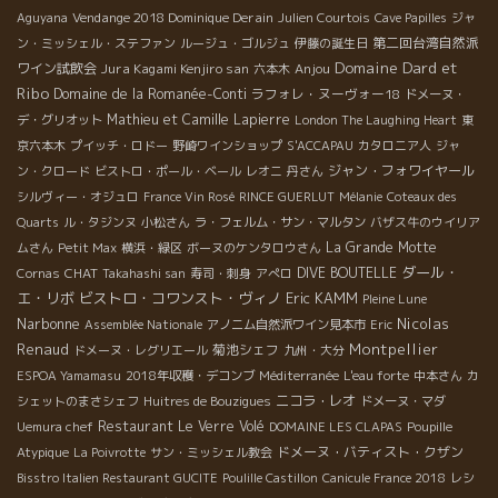
Vendange 2018 Dominique Derain
Aguyana
Julien Courtois
Cave Papilles
ジャ
第二回台湾自然派
ン・ミッシェル・ステファン
ルージュ・ゴルジュ
伊藤の誕生日
Domaine Dard et
ワイン試飲会
Jura Kagami Kenjiro san
Anjou
六本木
Ribo
Domaine de la Romanée-Conti
ラフォレ・ヌーヴォー18
ドメーヌ・
Mathieu et Camille Lapierre
デ・グリオット
London The Laughing Heart
東
京六本木
プイッチ・ロドー
野崎ワインショップ
S'ACCAPAU
カタロニア人
ジャ
ジャン・フォワイヤール
ン・クロード
ビストロ・ポール・ベール
レオニ
丹さん
シルヴィー・オジュロ
France Vin Rosé
RINCE GUERLUT
Mélanie
Coteaux des
Quarts
ル・タジンヌ
小松さん
ラ・フェルム・サン・マルタン
バザス牛のウイリア
La Grande Motte
ムさん
Petit Max
横浜・緑区
ボーヌのケンタロウさん
ダール・
CHAT
DIVE BOUTELLE
Cornas
Takahashi san
寿司・刺身
アぺロ
エ・リボ
ビストロ・コワンスト・ヴィノ
Eric KAMM
Pleine Lune
Narbonne
Nicolas
Assemblée Nationale
アノニム自然派ワイン見本市
Eric
Renaud
Montpellier
菊池シェフ
ドメーヌ・レグリエール
九州・大分
ESPOA Yamamasu
2018年収穫・デコンブ
Méditerranée
L'eau forte
中本さん
カ
ニコラ・レオ
シェットのまさシェフ
Huitres de Bouzigues
ドメーヌ・マダ
Restaurant Le Verre Volé
Uemura chef
DOMAINE LES CLAPAS
Poupille
ドメーヌ・バティスト・クザン
Atypique
La Poivrotte
サン・ミッシェル教会
Bisstro Italien Restaurant GUCITE
Poulille Castillon
Canicule France 2018
レシ