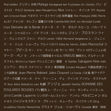
Malaga
Marseilles
マリオン
お肉
Kanagawa ken Fujisawa shi
stands
パリ・ビ
Nice
ストロ・マルゴ
Domaine Jean Maupertuis
シャトー・オゾンヌ
TF1
Kojima
san
Crosse Road
ぺネデス
イーストライン社
世界遺産
film
François RIBO
Pierre
ALIET
アメリカ・オレゴン
猛暑2018年
Camille BACAVE
vin Venskab
Cuvée
Domaine de la Borde
ドメーヌ・ド・ラ・ボルド
Chat
カミーユ・バカーブ
ド
ジュリ・ブロスラン
メーヌ・シャルロット・バテ
アンヌ・エレンヌさん
ワイ
ン・ヴェンスカブ
ジャン・マルク
Lenoir 1989
Pernand Vergelesse
レ・ジュニッ
Julien Mareschal
シ
ク・ド・ジュル・ショーヴェ
ブルイイ2013
Allez les Verres
ャトー・プピーユ
オー・ドゥ・スッシュ社
モーリ
ガロ・ヴァン
ADヴィニュム社
マーク・ペノ
VINISUD
ラ・ノティック経営者キャロル
勝俣さん
マルティーヌ・
Sakagami Hino-san
ラフォレ
Bistro La Vigne
ペシェミニヨン
銀座 ６
Gaillac
エリアン・ダロス
ステファン・モラン
東京銀座
Syivain Respaut
大阪自然派ワイ
Jean-Pierre Robinot
Jules Chauvet
ン大試飲会
Le Soula
八丈島
新アイデア
のブース位置
ドメーヌ・ドゥ・ヴィーニュ・デュ・マインヌ
アンドレ・オステルタ
アンジェ
DOMAINE DES
Aux Amis Komatsu san
札幌
グ
pacalet familly
FOULARDS ROUGES
パリ観光
レ・ヴィーニュ・ドゥ・モンギュ
バイエール
ペルピニャン
Camille Lapierre
2016
シンガポールレストラン・アンドレ
ボル
ジャジャキスタン
ドネス
ラ・プティトゥ・キューヴェ・カイウティヌ
QV.g
グラエナ
ジュル・ショーヴェ
sculpteur Ryota Yamashita
Canada
東京・世田