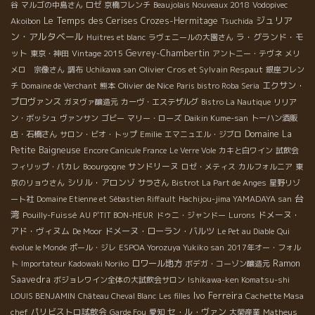
谷
マルゴの中島さん
ロゼ
京橋フレンチ
Beaujolais Nouveaux 2018
Vodopivec
Le Temps des Cerises
ジュリア
Crozes-Hermitage
Akoibon
Tsuchida
ン・アルタベール
ラ・グランド・モ
Huitres et blanc
ラヴェニールの大園さん
ット
Gevrey-Chambertin
東京・神田
Vintage 2015
アントニー・テヴネ
メリ
Olivier Cros et Sylvain Respaut
メロ 宗像さん
調布
Uchikawa san
銀座フレン
Olivier de Nice
エクサン・
チ
Domaine de Verchant
熊本
Paris bistro Roba Seria
プロヴァンス
ガヌヴァ醸造元
カーヴ・エステザルグ
Bistro La Nautique
リリア
ン・ボッシュ
ヴァンサン
ゴビー
マリー・ローズ
Daikin Kume-san
トーハン酒販
Domaine La
店・石橋さん
サロン・ビオ・トップ
Emilie
エマニュエル・ジブロ
Petite Baigneuse
Encore Canicule France
Le Verre Vole
カキと白ワイン
試飲会
サンドリーヌ
フィリップ・パカレ
Boourgogne
ロゼ・メティス
カルフォルニア
東
シリル・アロンゾ
京のリョウさん
サラさん
Bistrot La Part de Anges
星野リゾ
台
ート社
Domaine Etienne et Sébastien Riffault
Hachijou-jima YAMADAYA san
湾
ドメーヌ・
Pouilly-Fuissé
AU P'TIT BON-HEUR
ドゥニ・ジャンドー
Lurons
アド・ヴィヌム
ドメーヌ・ローラン・バルツ
De Moor
Le Pet au Diable
Qui
évolue le Monde
ポール・ジレ
ESPOA Yorozuya Yukiko san
2017年オー・フォル
ロワール地方
Ramon
ト
Importateur Kadowaki Noriko
ボデガ・コーゾン醸造元
Saavedra
ボジョレワイン全体の大試飲会サロン
Ishikawa-ken Komatsu-shi
Ivo Ferreira
LOUIS BENJAMIN
Château Cheval Blanc
Les filles
Cachette Masa
パリビストロ試飲会
セ・ル・ヴァン
chef
Garde Fou
愛知
大榮産業
Matheus