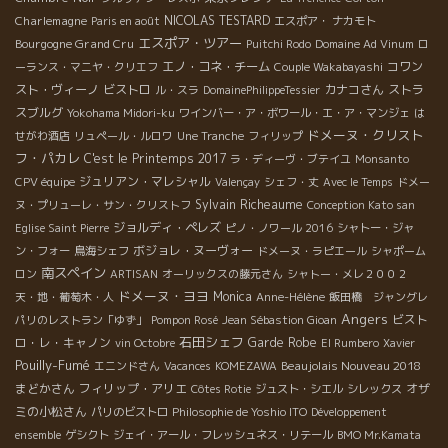
Charlemagne
NICOLAS TESTARD
Paris en août
エスポア・ ナカモト
エスポア・ツアー
Bourgogne Grand Cru
Puitchi Rodo
Domaine Ad Vinum
ロ
エノ・コネ・チーム
コワン
ーランス・マニヤ・クリエフ
Couple Wakabayashi
スト・ヴィーノ
ビストロ
カナコさん
ストラ
ル・スラ
DomainePhilippeTessier
スブルグ
Yokohama Midori-ku
ワインバー・ア・ボワール・エ・ア・マンジェ
は
ドメーヌ・クリスト
せがわ酒店
リュペール・ルロワ
Une Tranche
フィリップ
フ・パカレ
C'est le Printemps 2017
ラ・ディーヴ・ブテイユ
Monsanto
ジュリアン・マレシャル
CPV équipe
Valençay
シェフ・丈
Avec le Temps
ドメー
Sylvain Richeaume
ヌ・プリューレ・サン・クリストフ
Conception Kato san
ジョルディ・ペレズ
Eglise Saint Pierre
ピノ・ノワール 2016
シャトー・ジャ
ボジョレ・ヌーヴォー
ン・フォー
鳥海シェフ
ドメーヌ・ラピエール
シャポーム
南スペイン
ロン
ARTISAN
オーリックスの藤元さん
シャトー・メレ２００２
ドメーヌ・ヨヨ
Monica
天・地・葡萄木・人
Anne-Hélène
飯田橋 ジャングレ
Angers
ビスト
パリのレストラン「ゆず」
Pompon Rosé
Jean Sébastion Gioan
石田シェフ
ロ・レ・キャノン
Garde Robe
vin Octobre
El Rumbero
Xavier
Pouilly-Fumé
Beaujolais Nouveau 2018
エニンドさん
Vacances
KOMEZAWA
まどかさん
フィリップ・アリエ
オザ
Côtes Rotie
ジュスト・シエル
シレックス
ミの小松さん
パリのビストロ
Philosophie de Yoshio ITO
Développement
ensemble
ゲシクト
ジェイ・アール・フレッシュネス・リテール
BMO Mr.Kamata