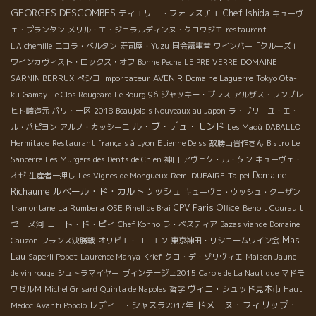
GEORGES DESCOMBES
ティエリー・フォレスチエ
Chef Ishida
キューヴ
ェ・プランタン
メリル・エ・ジェラルディンヌ・クロワジエ
restaurent
L'Alchemille
ニコラ・ベルタン
寿司屋・Yuzu
国会議事堂
ワインバー「クルーズ」
ワインカヴィスト・ロックス・オフ
Bonne Peche
LE PRE VERRE
DOMAINE
Importateur AVENIR
SARNIN BERRUX
ペシコ
Domaine Laguerre
Tokyo Ota-
ku
Gamay
Le Clos Rougeard Le Bourg 96
ジャッキー・プレス
アルザス・フンブレ
ヒト醸造元
パリ・一区
2018 Beaujolais Nouveaux au Japon
ラ・ヴリーユ・エ・
ル・ブ・デュ・モンド
ル・パピヨン
アルノ・カッシーニ
Les Maoù
DABALLO
Hermitage
Restaurant français à Lyon
Etienne Deiss
故勝山晋作さん
Bistro Le
Sancerre
Les Murgers des Dents de Chien
神田
アヴェク・ル・タン
キューヴェ・
Domaine
Remi DUFAIRE
Taipei
オゼ
生産者一押し
Les Vignes de Mongueux
Richaume
ルペール・ド・カルトゥッシュ
キューヴェ・ウッシュ・クーザン
La Rumbera
CPV Paris Office
tramontane
OSE
Pinell de Brai
Benoit Courault
セーヌ河
コート・ド・ピィ
Chef Konno
ラ・ベスティア
Bazas viande
Domaine
Mas
Cauzon
フランス決勝戦
オリビエ・コーエン
東京神田・リショームワイン会
Lau
Saperli Popet
Laurence Manya-Krief
クロ・デ・ゾリヴィエ
Maison Jaune
de vin rouge
シュトラマイヤー
ヴィンテージュ2015
Carole de La Nautique
マドモ
ヴィニ・シュッド見本市
ワゼルＭ
Michel Grisard
Quinta de Napoles
哲学
Haut
ドメーヌ・フィリップ・
レディー・シャスラ2017年
Medoc
Avanti Popolo