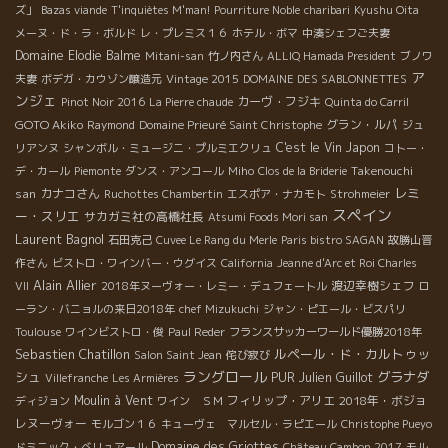
ズ」
Bazas viande
T'inquiètes M'man!
Pourriture Noble
charibari
Kyushu Oita
メーヌ・ド・ラ・ボルド
レ・プレミス１６
ホテル・ボマ
中湊シェフご夫妻
Domaine Elodie Balme
Mitani-san
竹ノ内さん
ALLIQ Hamada President
ブノワ
ア
夫妻
ボデガ・カウゾン醸造元
Vintage 2015
DOMAINE DES SABLONNETTES
ンジェ
カーヴ・フジキ
Pinot Noir 2016
La Pierre chaude
Quinta do Carril
GOTO Akiko
グラン・ルパ
Raymond
Domaine Prieuré Saint Christophe
ジュ
C'est le Vin
Japon
リアンヌ
シャンボル・ミュージニ・プルミエクリュ
コトー・
Takenouchi
デ・カール
Piemonte
ダンス・アンコール
Miho
Clos de la Briderie
レミ
san
カナコさん
Ruchottes Chambertin
エスポア・ナカモト
Strohmeier
スペイン
ー・スリエ
サカガミ社の高橋社長
Atsumi Foods Mori san
Laurent Bagnol
石田克己
Cuvee Le Rang du Merle
Paris bistro SAGAN
故勝山晋
作さん
ビストロ・ワインバー・ウグイス
California
Jeanne d'Arc et Roi Charles
Alain Allier
渡辺幸樹シェフ
VII
2018年ヌーヴォー・レミー・デュフェートル
ロ
ーラン・バニョルの来日2018年
chef Mizukuchi
ジャン・ピエール・ビスパリ
Toulouse
ワインビストロ・俊
Paul Reder
フランスサッカーワールド優勝2018年
Sebastien Chatillon
ルペール・ド・カルトゥッ
Salon Saint Jean
侘び寂び
ラングロール
シュ
グラナダ
PUR
Julien Guillot
Villefranche
Les Armières
Moulin à Vent
フィリップ・アリエ
2018年・ボジョ
ディジョン
ワイン ＳＭ
レヌーヴォー
モルゴン１６
キューヴェ マルセル・ラピエール
Christophe Pueyo
Domaine des Griottes
ドミニック・べリュアール
Château Cambon 2017
モル