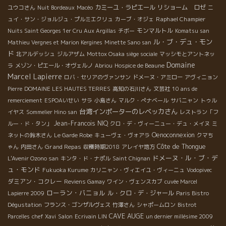
カミーユ・ラピエール
リショーム ロゼ
ユウコさん
Nuit Bordeaux
Macéo
ニ
Raphael Champier
ュイ・サン・ジョルジュ・プルミエクリュ
カーブ・オジェ
モンマルトル
Nuits Saint Georges 1er Cru Aux Argillas
チボー
Komatsu san
ル・ブ・デュ・モン
Mathieu Vergnes et Marion Kergines
Minette Sano san
ド
北アルデッシュ
ジルアザム
Mottox Osaka siège sociale
マッシモとアントネッ
Domaine
ラ
メゾン・ピエール・オヴェルノ
Abriou
Hospice de Beaune
Marcel Lapierre
ロバ・セリアのヴァンサン
ドメーヌ・アミロー
アヴィニョン
Pierre
DOMAINE LES HAUTES TERRES
高知の石川さん
文芸社
10 ans de
remerciement
ESPOAいせい
サラ
小島さん
マルク・ぺナベール
サバニャン
トゥル
台湾インポーターのレベッカさん
イヤス
Sommelier Hino san
レストラン「フ
Jean-Francois NIQ
ルー・ド・タン」
クロ・デ・ヴィーニュー・デュ・メイヌ
ミ
Oenoconnexion
ネットの鈴木さん
Le Garde Robe
キューヴェ・ヴォアラ
クマち
Grand Repas
Côte de Thongue
ゃん
内田さん
収穫時期2018
アレイヤ地方
ドメーヌ・ル・ブ・デ
L'Avenir Ozono san
キンタ・ド・ナポル
Saint Chignan
ュ・モンド
Fukuoka Kurume
カリニャン・ヴィエイユ・ヴィーニュ
Vodopivec
ダミアン・コクレー
Reviens Gamay
ワイン・ヴェンスカブ
cuvée Marcel
ローラン・バニョル
ル・クロ・デ・ジャール
Lapierre 2009
Paris Bistro
Dégustation
フランス・ゴンザルヴェス
竹澤さん
シャポームロン
Bistrot
CAVE AUGE
Parcelles
chef Xavi
Salon
Ecrivain LIN
un dernier millésime 2009