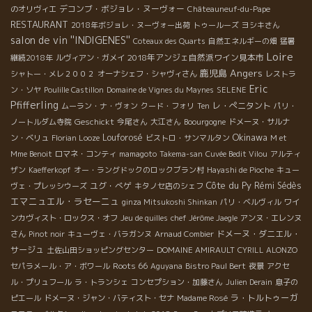
デコンブ・ボジョレ・ヌーヴォー
のオリヴィエ
Châteauneuf-du-Pape
RESTAURANT
2018年ボジョレ・ヌーヴォー出荷
トゥールーズ
ヨシキさん
salon de vin ''INDIGENES''
Coteaux des Quarts
自然エネルギーの畑
猛暑
Loire
2018年アンジェ自然派ワイン見本市
継続2018年
ルヴィアン・ガメイ
Angers
鹿児島
シャトー・メレ２００２
オーナシェフ・シャヴィさん
レストラ
Eric
ン・ソヤ
Poulille Castillon
Domaine de Vignes du Maynes
SELENE
Pfifferling
レ・ぺニタント
ムーラン・ナ・ヴォン
クード・フォリ
Ten
パリ・
Geschickt
ノートルダム寺院
今尾さん
大江さん
Boourgogne
ドメーヌ・サルナ
Okinawa
Louforosé
ン・ベリュ
Florian Looze
ビストロ・サンマルタン
M et
Mme Benoit
ロマネ・コンティ
mamagoto
Takema-san
Cuvée Bedit Vilou
アルティ
ザン
Kaefferkopf
オー・ラングドックのロックブラン村
Hayashi de Pioche
キュー
Côte du Py
ユグ・べゲ
Rémi Sédès
ヴェ・プレッシウーズ
キタノセ店のシェフ
エマニュエル・ラセーニュ
ginza Mitsukoshi Shinkan
パリ・ベルヴィル
ワイ
ンカヴィスト・ロックス・オフ
Jeu de quilles
chef Jérôme Jaegle
アンヌ・エレンヌ
ドメーヌ・ダニエル・
さん
Pinot noir
キューヴェ・バラガンヌ
Arnaud Combier
サージュ
土佐山田ショッピングセンター
DOMAINE AMIRAULT
CYRILL ALONZO
Roots 66
セパラメール・ア・ボワール
Aguyana
Bistro Paul Bert
夜景
アクセ
ル・プリュフール
ラ・トランシェ
コンセプション・加藤さん
Julien Derain
息子の
ラ・トルトゥーガ
ピエール
ドメーヌ・ジャン・バティスト・セナ
Madame Rosé