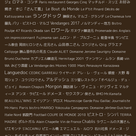
ロマネ・コンチ
お好み
ジェ
Paris restaurent Georges Cinq
マッチルド・スリエ
Le Bout du Monde
焼き・きじ「さんて寛」
Décès de
Le P'tit Pinard
ラングドック
Katsuyama san
勝俣さん
マルゴ・グランデ
Le Chameua Ivre
Vendanges 2017
藤丸
パリ・ビストロ・マルゴ
ノルマンディー地方
Bistro
ロワール
Poulpe
47 Ricards Okada san
ガヌヴァ醸造元
Promenade des Anglais
vin impressionnant
Fujimama san
ムロン・ド・ブルゴーニュ
能登半島
サンピエ
山田恭二さん
グラエナ
ール教会
岡田ヒロシさん
庄元さん
ユウジさん
QV.g
Callipyge
勝山晋作氏の死去
Claude ALIET
Domaine Jerome Saurigny
Domaine
Bruno Duchene
カプリエル醸造元
Hermitage 2001
ヴァンサン・ムラン
長崎
vin
WA
みどり酒屋
La Vendange des Moines 1988
Marc Penavayre
Kanazawa
Languedoc
CEDRIC GARREAU
ウイヤード
アレ・レ・ヴェール
銀座・大野
寿
アルデッシュ
司シェフ・ユウジロウさん
三ツ星レストラン「オベルジュ・デュ・
Morgon
レ・ヴィニュ・ドリヴィエ
ピュイ」
Romain Chapuis
諏訪湖
マルテ
ドメーヌ・セクスタン
ィーヌ
アンヌ・ラピエール
俊さん
BMO Mr.Kamata
BEAUJ'ALL'WINS
エイリアン・ダロス
Mouressipe
Garde Fou
Gaillac
Journaliste
Paris bistro MARGO
Mr.Hans
Yokosuka
Campagnes
Domaine Jérôme Guichard
ビストロ・シンバ
Italie Nord
凱旋門
Football COUPE DE MONDE 2018
TERRA
Chablis
MADRE
ポルトガル
Alain Chapelle
Vin de France
ラヴニールの大園さん
ピエモンテ
S'ACCAPAU
ピエール橋
エマニュエル・ルロワ
石川社長
ドメーヌ・ジ
La Loire
ャン・モペルチュイ
自然派ワインバー祥瑞
クリスチャン・ビネール
モー