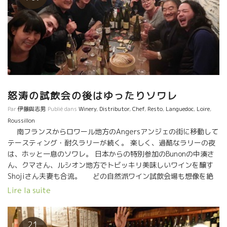
怒涛の試飲会の後はゆったりソワレ
Par
伊藤與志男
Publié dans
Winery
,
Distributor
,
Chef
,
Resto
,
Languedoc
,
Loire
,
Roussillon
南フランスからロワール地方のAngersアンジェの街に移動して
テースティング・耐久ラリーが続く。 楽しく、過酷なラリーの夜
は、ホッと一息のソワレ。 日本からの特別参加のBunonの中湊さ
ん、クマさん、ルシオン地方でトビッキリ美味しいワインを醸す
Shojiさん夫妻も合流。 どの自然派ワイン試飲会場も想像を絶
する混んだ中での試飲はブースに近寄るだけでも、まるで戦いの
Lire la suite
様相。 自然派ワインを愛する人達が世界中に増えているのを体感
できる。 アメリカ、中国の大国が本格的に取り組みだした。アジ
ア諸国も追随している。 ここ近未来の自然派ワインを取り巻く状
21