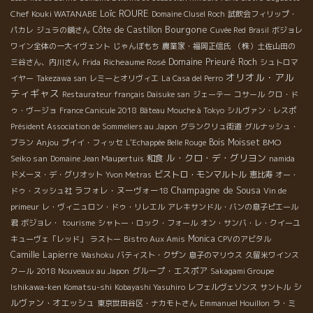
Loïc ROURE
Chef Kouki WATANABE
Domaine Clusel Roch
試飲会フィリップ・
Bourgone
Côte de Castillon
パカレ
ジュラの鏡さん
Cuvée Red
Brasil
ボジョレ
ワイン全体の一大イヴェント
じゃんぼもち
農業家・福岡正信氏
（株）土佐山田の
Richeaume Rosé
Domaine Prieuré Roch
三谷さん、内川さん
Frida
シュトロマ
オリオル・アル
イヤー
Takezawa san
レミーとオリヴィエ
La Casa del Perro
ティギャス
Restaurateur français Daisuke san
ジェーテー
コサール
クロ・ド
ゥ・ヴージョ
France Canicule 2018
Bâteau Mouche à Tokyo
シルヴァン・レスポ
Président Association de Sommeliers au Japon
グランクリュ街道
グルナッシュ・
Anjou
Bois Moisset
BMO
ブラン
プイイ・フィッセ
L'Echappée Belle Rouge
ル・クロ・デ・グリヨン
Seiko san
和食
Domaine Jean Maupertuis
namida
ビストロ・モンマルトル
ドメーヌ・デ・グリオット
Yvon Metras
恵比寿
オー・
Champagne de Sousa
ラフォレ・ヌーヴォー18
ドゥ・スッシュ社
Vin de
primeur
レ・ヴィニュロン・ドゥ・リレエル
アレキサンドル・バンの息子ピエール
君
ボジョレ・
tourisme
シャトー・ロック・フォール
オン・サンバ・レ・クイーユ
Monica
キューヴェ「レッド」
ラストー
Bistro Aux Amis
CPVのアビタル
Camille Lapierre
Washoku
バティスト・クザン
息子のマリウス
久留米ワインス
グループ・エスポア
クール
2018 Nouveaux au Japon
Sakagami Groupe
シ
Ishikawa-ken Komatsu-shi
Kobayashi Yasuhiro
レフェルヴェソンス
サントル
ルヴァン・オエッシュ
東京世田谷区・ナカモトさん
Emmanuel Houillon
ラ・ミ