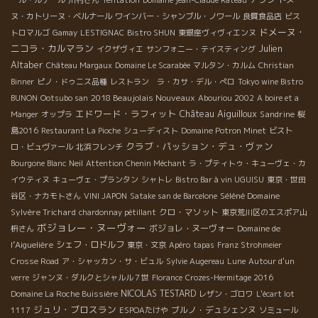
ール・ルデール
川村さん
Tentation
Domaine jean-Claude Rateau
ドメー
ヌ・カトリーヌ・ベルナール
ワインバー・シャンブル・ノワール
良質食品店
ビス
ドメーヌ・
トロマルゴ
Gamay
LESTIGNAC
Bistro SHUN
東銀座ヴィヴィエンヌ
ニコラ・カルマラン
Julien
イクザヴィエ
サンフォニー・テイスティング
Altaber
Château Margaux
Domaine Le Scarabée
マルタン・カルム
Christian
Binner
ピノ・ドゥニス品種
レストラン ラ・カサ・デル・ぺロ
Tokyo wine Bistro
2018 Beaujolais Nouveaux
BUNON
Ootsubo san
Abouriou 2002
A boire et a
エドワード・ラフィット
Château Aiguilloux
Sandrine
Manger
オップラ
桜
島2016
Restaurant La Pioche
シューディスト
Domaine Potron Minet
ビスト
クラブ・パッション・デュ・ヴァン
ロ・ビュヴァール
北浜フレンチ
Bourgone Blanc
Neil
Attention Chenin Méchant
ラ・プティトゥ・キューヴェ・カ
イウティヌ
キューヴェ・プランタン
シャトレ
Bistro Bar à vin UGUISU
東京・世田
Séléné Domaine
谷区・ナカモトさん
VINI JAPON
Satake san de Barcelone
Sylvère Trichard
クロ・マソット
chardonnay pétillant
東京荒川区のエスポア山
ボジョレー・ヌーヴォー
ボジョレ・ヌーヴォー
Domaine de
枡さん
l’Aiguelière
シェフ・ロドルフ
東京・文京
Apéro
tapas
Franz Strohmeier
Crosse Road
ア・シャッカン・サ・ビュル
Sylvie Augereau
Lune
Autour d'un
verre
ジャンヌ・ダルクとシャルル７世
Florance
Crozes-Hermitage 2016
NICOLAS TESTARD
Domaine La Roche Buissière
レザン・ゴロワ
L'écart lot
ジュリ・ブロスラン
ブルノ・デュシェンヌ
1117
ESPOAたけや
ソミュール