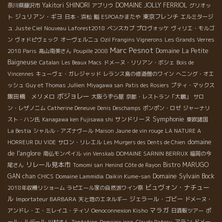
Yakitori SHINORI
DOMAINE JOLLY FERRIOL
奈川県藤沢市
アブリウ
グリオッ
ジュリアン・ギヨ
東京フレンチ
ト
日本・浜松
鮨
ESPOAかまたや
エルミタージ
ュ
Juste Ciel
Nouveau Laforest2018
ベンスカブ
プロヴォッケ
ヴィリエ・モルゴ
ン
ヴォドピヴェック
オーヴェルニュ
Ozil Frangins Vignerons
Les Grands Verres
Marc Pesnot
Domaine La Petite
2018 Paris
高山南美さん
Poupille 2008
Baigneuse
Catalan
Les Beaux Macs
ドメーヌ・リリアン・ボシェ
Bois de
Vincennes
キューヴェ・ガレジャッド
レランス島の修道僧のワイン
へニング・オエ
ッシュ
Guy et Thomas Jullien
Miyagawa san
Patis des Rosiers
プティ・マックス
ボジョレー
飯田橋 メリメロ
大阪うずら屋
京都・レストラン「大鵬」
サロ
ン・レザノニム
Catherine Deneuve
Denis Deschamps
ポンポン・ロゼ
ジャーナリ
Symphonie
サンドリーヌ
スト・ハン氏
Kanagawa ken Fujisawa shi
東欧諸国
La Bestia
シャルル・アズナヴール
Maison Jaune de vin rouge
LA NATURE A
domaine
HORREUR DU VIDE
サロン・リレエル
Les Murgers des Dents de Chien
de l'anglore
南仏モンペイル
vin Venskab
DOMAINE SARNIN BERRUX
福岡の今
リレール見本市
Bistro MARUGO
尾さん
Tomomi san
Henind
Côte de Rayon
Domaine Sylvain Bock
GAN chan
CHICS
Domaine Lammidia
Daikin Kume-san
ビュヴォン・ナチュー
2018年収穫リショーム
ラピエール家の自然派ワイン祭
ル
ジェラール・ゴビー
Importateur BARBARA
天と地のエネルギー
ドメーヌ・
マラガ
アンドレ・エ・ミレイユ・ティソ
Oenoconnexion Kisho
日酒販ツアー
ポ
アラン