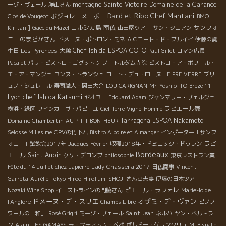
montagne Sainte Victoire
Domaine de la Garance
ーゾ・ヴェール
勝山さん
Dard et Ribo
Chef Mantani
ボジョレーヌーボー
Clos de Vougeot
BMO
コルシカ島
南仏
サンフォ
Kiritani]
Gaec du Mazel
山田屋ツアー
サン・シニアン
ニーのまどかさん
ドメーヌ・ポトロン・ミネ
ＡＣコート・ド・ブルイイ
伊藤の誕
Chef Ishida
ESPOA GOTO
生日
Les Pyrenees
大鵬
Paul Gillet
ロマン店長
Pacalet
パリ・ビストロ・ゴグットゥ
ノートルダム寺院
ビストロ・ア・ボワール・
エ・ア・マンジェ
ユンヌ・トランシュ
コート・デュ・ローヌ
LE PRE VERRE
ブリ
ュノ・シュレール
寿司職人・岡田大介
LOU CARIGNAN
Mr. Yoshio ITO
Breze 11
Lyon chef Ishida Katsumi
ヤオユー
Edouard Adam
ジャンマリー・ヴェルジェ
ラピエール家
横浜・緑区
ワインカーヴ・パピーユ
Ciel-Terre-Vigne-Homme
Tarragona
ESPOA Nakamoto
Domaine Chambertin
AU P'TIT BON-HEUR
Selosse Millesime
CPVの竹下君
Bistro A boire et A manger
インポーター「サンフ
ラピ
ォニー」試飲会2017年
Jacques Février
収穫2018年・ドミニック・ドゥラン
Bordeaux
エール
Saint Aubin
ケケ・デコンブ
philosophie
東京レストラン業
Lady Chassera 2017
Fête du 14 Juillet chez Lapierre
日仏商事
Vincent
Garreta
Aurélie
Tokyo Hiroo
Hirofumi SHOJI さんご夫妻
伊藤の日本ツアー
ピエール・ラフォレ
Nozaki Wine Shop
イーストラインの門脇さん
Marie-lo de
ドメーヌ・デ・スリエ
オザミ・デ・ヴァン
l'Anglore
Champs Libre
ピノノ
ワールの「和」
Rosé Grigri
ミーゾ・ヴェール
Saint Jean
ネルハ
ヤン・ベルトラ
Alain
ン
LES GAMAYS
ラ・プティトゥ・ペペ
ボルドー・グランクリュ
M. Bispalie