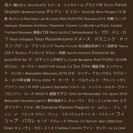
宏人
Patrick
グラエナ村
梶川さん
Goutte d’Or
ドメーヌ・シャモナール
カメル
Desplats
ダミアン・ビュロー
Barbecue Soirée
Rosé Obi Wine
Morgon 16
京
都
Bistro La Nautique
Lac de Suwa
Rémi DUFAITRE Nouveau2018
京橋フレンチ
Domaine Anthony Thevenet
Valençay
Vincent
La Désirée
La Prats
Sylvère
ル・グロ・デュ・ロ
Trichard Nouveau
銀座4丁目
Paris bistro Chateaubriand
ドメーヌ・ドミニック・ドゥ
ワ
Tokyo Musashikoyama
Tokyo Setagaya
ラン
プピーユ・アティピック
Pouilly-Fuissé
名古屋自然派ワイン試飲会
Yaoyu
Domaine du
びそう
Brulius
ヴァカンス
ボルドー夜景
Sainte Victoire
possible
ラ・ピオッシュの林さん
Axel Prüfer
Bio
Cuvée Baragane
2018年
La Tour Eiffel
ボジョレ・ヌーヴォー
GAR'O'VIN
Anouk
萬屋天狗
ラングドッ
Beaujolais Nouveau 2018
ラピエー
ク・ルシヨン
ロゼ・ランディ
アヌックさん
ル・2018年収穫
Pitrou 2004
ラ・カーヴ・ド・ベルヴィル
ラ・プラッツ
イタリ
アワイン
Vin S M
MOF Laurent Duchaîne
シルベール・トリシャールのヌーヴォー
銀座オザミ
フロリアン・ルーズ
GINZA 6
Côtes de Marmandais
Vin Jaune
2018
エス
Beaujolais Nouveaux partis
野村高城さん
キューヴェ・カミーユ
La Perrière
Domaine Maxime Magnon
ポアツアー
アスティ町
ラ・ルビュー・デュ・ヴ
フィ
ァン・ド・フランス
グラン・クリュ・フランクシュタイン
ラ・ベスティア
リップ・パカレ
カーヴ・マドレーヌ
Fête du Vin Nature
Jean Sébastion
Gioan
キューヴェ・カミーユ１６
Chateau Cassini
ヴァン・ピックール
La Cave