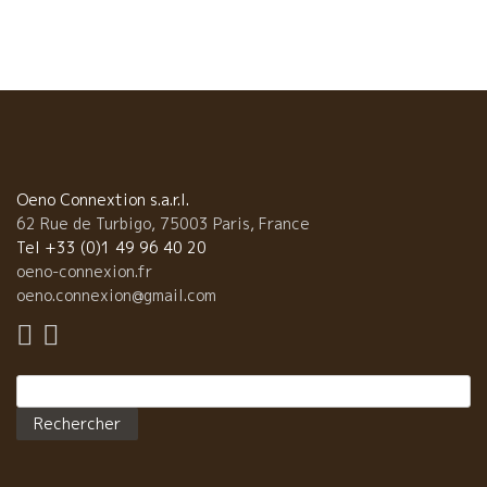
人、同じ波動を持っている。 イヤー、素晴らしいファンキーナイ
トだった。 ありがとうNakaさん。Rodolphe . 今後のナカさんと
のイヴェントの話しができたのが嬉しい！！
Oeno Connextion s.a.r.l.
62 Rue de Turbigo, 75003 Paris, France
Tel +33 (0)1 49 96 40 20
oeno-connexion.fr
oeno.connexion@gmail.com
Rechercher :