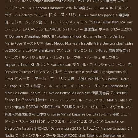
ニコラ・ベルタン
eclipse lunaire totale 2018
Pays-Bas
カプリエ醸造元
キョー
コ・デュシェーヌ
Château Plaisance
マルゴの中島さん
LE BARATIN
ドメーヌ・
ドメーヌ・リショーム
ラゲール
Corbiere
ベルリン
cavistes japonais
東京神
コート・ド・カスティヨン
田・リショームワイン会
OSAKA Daikin KIMURA san
ラ・デジレ
LA CAVE ESTEZARGUE
タパス・バー
恵比寿店
ポール
プピーユ2008
年
Domaine d'Aupilhac
MIKUNI
Yokohama Midori-ku
wine bar Vino Veritas
Marie Rose
オーストリア
Haut Medoc
Mori-san
Isabelle Frère
Uemura chef
cèdre
ESPOA Shinkawa
de 2300 ans
アメリカ・オレゴン
Saint-Peray
無農薬野菜
パ
リ・レストラン「ジョルジュ・サンク」
レ・フラー・ルージュ
モンブラン
Importateur REBECCA
Kanako san
タヴェル・ロゼ
レシャッペ・ベル 赤
Importateur AVENIR
Domaine Cauzon
ヴァンサン・ガレタ
Les vignerons de
ドメーヌ・ダール・エ・リボ
l'iréel
大阪 大近社の木村さん
Château-Neuf-
エッフェル塔
du-Pape
ラ・ルース
ドメーヌ・ドゥ・ラ・ガランス
Iidabashi Méli
伊藤與志男
Cabernet-
Mélo
La Colline Inspiré
La Cave de Belleville Paris20e
Franc
La Grande Motte
ドメーヌ・ラファエル・バルトゥッチ
Matin Calme
オ
ESPOA YOROZUYA TOURS
メゾン・ピエール・オヴェルノワ
リゾン事務局
料理人の高太郎さん
田中さん
cuvée Marcel Lapierre
Les Etats-Unis
移動
リュ・
passion
ラファエル・シャンピエ
フランス
ド・ラ・ペスト
Coexistence
モルゴン
Bistro Vin Nature SHONZUI
Danse encore 2016
France/Uruguay 2:1
Nadja
ラ・シャンブル・ノワール
SLOW FOOD
chef Takemoto
Déplacements