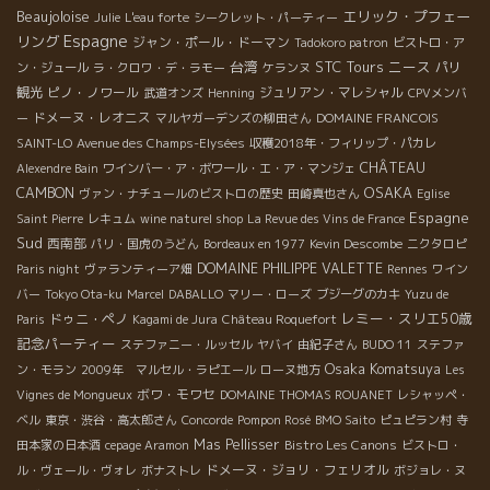
Beaujoloise
エリック・プフェー
Julie
L'eau forte
シークレット・パーティー
Espagne
リング
ジャン・ポール・ドーマン
Tadokoro patron
ビストロ・ア
台湾
STC Tours
ニース
パリ
ン・ジュール
ラ・クロワ・デ・ラモー
ケランヌ
観光
ピノ・ノワール
ジュリアン・マレシャル
武道オンズ
Henning
CPVメンバ
ドメーヌ・レオニス
ー
マルヤガーデンズの柳田さん
DOMAINE FRANCOIS
SAINT-LO
Avenue des Champs-Elysées
収穫2018年・フィリップ・パカレ
CHÂTEAU
Alexendre Bain
ワインバー・ア・ボワール・エ・ア・マンジェ
OSAKA
CAMBON
ヴァン・ナチュールのビストロの歴史
田崎真也さん
Eglise
Espagne
Saint Pierre
レキュム
wine naturel shop
La Revue des Vins de France
Sud
西南部
パリ・国虎のうどん
Bordeaux en 1977
Kevin Descombe
ニクタロピ
DOMAINE PHILIPPE VALETTE
Paris night
ヴァランティーア畑
Rennes
ワイン
バー
Tokyo Ota-ku
Marcel
DABALLO
マリー・ローズ
ブジーグのカキ
Yuzu de
レミー・スリエ50歳
ドゥニ・ペノ
Paris
Kagami de Jura
Château Roquefort
記念パーティー
ステファニー・ルッセル
ヤバイ
由紀子さん
BUDO 11
ステファ
Osaka Komatsuya
ン・モラン
2009年 マルセル・ラピエール
ローヌ地方
Les
ボワ・モワセ
Vignes de Mongueux
DOMAINE THOMAS ROUANET
レシャッペ・
ベル
東京・渋谷・高太郎さん
Concorde
Pompon Rosé
BMO Saito
ピュピラン村
寺
Mas Pellisser
Bistro Les Canons
田本家の日本酒
cepage Aramon
ビストロ・
ドメーヌ・ジョリ・フェリオル
ル・ヴェール・ヴォレ
ボナストレ
ボジョレ・ヌ