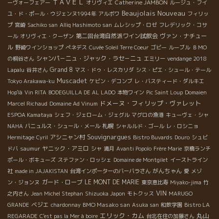
ＴＡＶＥＬ
Catherine JAMBON
ーヴォーフェアー
オリヴィエ
ルージュ・フイ
Beaujolais Nouveau
ユ・ド・ポール・ウジェンヌ1994年
アルボワ
フィリッ
プ
宮崎
Sachiko san
Alliq Hashimoto san
ムレシップ・ロゼ
フレデリック・コサ
第二回台湾自然派ワイン試飲会
ヴァン・ナチュー
ール
オリヴィエ・クーザン
ル
野崎ワインショップ
ぺネデス
Cuvée Soleil Terre Coeur
ゴビー
ルーブル
ＢＭО
シャンパ－ニュ・ジャック・ラセ－ニュ
の桐谷さん
エミリー
vendange 2018
Grand 8
Lapalu
谷井さん
マス・ドゥ・レスカリダ
シス・ピエ・シュール・テール
Muscadet
Tokyo Arakawa-ku
ケビン・デコンブ
レ・バスティード・ダルキエ
Hop'là
Vin RITA
BODEGUILLA DE AL LADO
本物ワイン
Pic Saint Loup
Domaien
ドメーヌ・フィリップ・ヴァレット
Marcel Richaud
Domaine Ad Vinum
ESPOA Kamataya
シェフ・ジェローム・ジェグル
マグロの漁港
キューヴェ・シャ
札幌
NAHA
バニュルス・シュール・メール
シャルルド・ゴール
レ・ロシニョ
Souvignargues
アシニャン村
Hermitage
Cyril
Bistro Buvards
Douro
シュビ
ヤニック・アミロ
ドバ
saumur
シャ
満月
Avanti Popolo
Frère Marie
京橋ランチ
ポール・ボキューズ
ステファン・ロッシェ
Domaine de Montgilet
イーストライン
がんちゃん
社
made in JAJAKISTAN
台湾インポーターのバーバラさん
愛
メゾ
ガード・ローブ
LE MONT DE MARIE
ン・ジョンヌ
東京恵比寿
Miyako-jima
竹
VIN
之内さん
Jean Michel Stephan
Shizuoka Japon
モトクッス
MARUGO
ベジエ
BMO Masako san
GRANDE
chardonnay
Asuka san
和飲学園
Bistro LA
エリック・カム
丸山
REGARADE
C'est pas la Mer à boire
台北在住の加藤さん