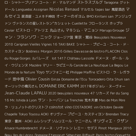
ストラスブルグ
ロ・シャトーブリアン
コート・ド・マルマンデ
Taragona
グット
Nicolas Renaud
マ
ドール
Languedoc Assignan
マルセル
tapas bar
萬屋酒店
ルセイユ
オーナーのギヨム
居酒屋・ユメキチ神田
BMO Kiritani san
アンジュヴ
ァン
ヴァランスの星レストラン”カシェット
Cueillette
フローランス
ホップラ
ジ
ビストロ・アトリエ
丸山さん
マキシム・マニョン
Caviar
Marugo Groupe
ャン・フランソワ・ニック
東京・鴬谷
ジョージア国
Beaujolais Nouveaux
2018
Carignan Vieilles Vignes 16
TAKI BAKE
シャトー・プピーユ・コート・ド・
Gilles Davasse de bistro FLACON
カスティヨン
Boldness
Morgon 2016
Clos
du Rouge Gorges
ルバレーズ lot 1417
Château Lassolle
ドメーヌ・ポール・ル
イ・ウジェンヌ
Mazière
マリー・ラピエール
Carole de La Nautique
La Begou
Le
Yoyo
Philippe Maffre
Monde de la Nature
サンフォニー社
ビストロ・ラ・レガラ
地中海
Olivier Cousin
ード
Ginza
Domaine de l'Ecu
Torocadero
Oita Shun san
DOMAINE ERIC KAMM
オーリックの橋元さん
2017年ボジョレ・ヌーヴォー
Jean-Claude LAPALU
2020 beaujolais nouveaux
47 リカーズ
Fer du Sang
サン・トーバン
16
Mr. Ishida à Lyon
La Trenchée
荒木夫妻
Mas de Mon Père
coinstot vino
ラ・リュノットのクリストフ
COSTADORE
vin Octobre
Davide
Chapelle
Tokyo Toyosu AOKI
オリヴァー
プピーユ・カスティヨン
Brendan Tracy
オリヴィエ・クザン
東京・豊洲・AOKI
ムレシップ
ソムリエール・ケニーさん
Alsace Humbrebrecht
ドメーヌ・リヴァトン
レミー・セデス
Pinot
Margaux 2016
Beau
îles de Lérins
Domaine Etienne et Sébastien Riffault
Paris bistro Goguette