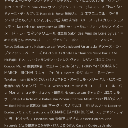
ル・ヴァン・
ャール
エドワール・ラフィット
ア・シャッカン・サ・ビュル2016
ドゥ・メザミ
サン・ジャン・ド・ラ・ジネスト
Le Clown Bar
Minami chan
エマニュエル・ウイヨ
ドメーヌ・デ・カプリエ
Place de la Borse
葡萄ジュース
Aux Amis
ン・オヴェルノワ
モンマルトルの丘
ドメーヌ・パスカル・シモヌ
Barcelone
銀座
ドメー
ッティ
Tokyo Mitaka
ラ・フェルム・サン・マルタン
ヌ・ド・ラ・セネシャリエール
Salon des Vins de Loire
Sylvain
弥三郎
M
de B
松岡さん
Rebecca
バー・ア・ヴァン「ア・ボワール・エ・ア・マンジェ」
Granada
ドメーヌ・ラ・
Tokyo Setagaya-ku Nakamoto san
Yve Camdebord
プティット・べニューズ
BAPTISTE COUSIN
La Chambre Noire Paris 11e
Mr.Fujiki
ドメール・ヴァランタン・ヴァレス
ヴァン・レザン・ゴロワ
Chant
DOMAINE
Banyuls-sur-Mer
Coucou
Michel
東京試飲会・セミナー
Eyrolle
MARCEL RICHAUD
ボジョレー ・ヌーヴォー
キューヴェ「和」
Gerard
葡呑(ぶのん)
Takahashi san
パリビストロ・ヌーヴェル・メリー
パリ・ビストロ
シャンパーニュ
ラ・ローブ・エ・ル・パ
老舗かつ吉
Auxerrois Nature 2016
Montmartre
レ
ラ・リュノット醸造元
Nakamoto san
ジャック・セロス
レル
BMOメンバ
La Robe et le Palais
ヴ・フォル
Vin Picoeur
Château Meylet 2002
ー
マーク・ペノ
Rosé Métisse
猛暑2018年
マルゴー
宮川さん
Anne Lapierre
DOMAINE DAMIEN BUREAU
ステファン・ティ
Bordeaux Grand Cru
Autriche
ソ
ラ・ピオッシュ
後藤アキ子さん
Moritaka san
Association des Vins
Naturels
ジュラ醸造家のかがみ・けんじろうさん
Cassini
Cuvée Le Jambon・