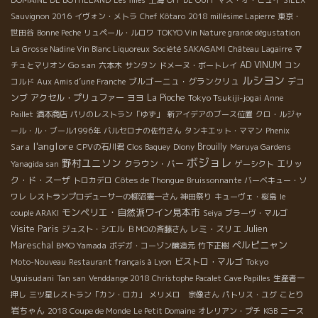
DOMAINE DE BOTHELAND
Les filles
上海
OFF DE OUFF
マス・オ・ビュイ
SILEX
Sauvignon 2016
イヴォン・メトラ
Chef Kôtaro
2018 millésime Lapierre
東京・
世田谷
Bonne Peche
リュペール・ルロワ
TOKYO Vin Nature grande dégustation
La Grosse Nadine Vin Blanc Liquoreux
Société SAKAGAMI
Château Lagairre
マ
Go san
AD VINUM
チュとマリオン
六本木
サンタン
ドメーヌ・ボートレイ
コン
ルシヨン
ブルゴーニュ・グランクリュ
デコ
コルド
Aux Amis d’une Franche
ンブ
アクセル・プリュファー
ヨヨ
La Pioche
Tokyo Tsukiji-jogai
Anne
Paillet
酒本商店
パリのレストラン「ゆず」
新アイデアのブース位置
クロ・ルジャ
ール・ル・ブール1996年
バルセロナの佐竹さん
タンキエット・ママン
Phenix
l'anglore
Sara
Brouilly
CPVの石川君
Clos Baquey
Diony
Maruya Gardens
ボジョレ
野村ユニソン
クラウン・バー
エリッ
Yanagida san
ゲーシクト
ク・ド・スーザ
トロカデロ
Côtes de Thongue
Bruissonnante
バーベキュー・ソ
ワレ
レストランプロデューサーの柳沼憲一さん
神田祭り
キューヴェ・桜島
le
モンペリエ・自然派ワイン見本市
couple ARAKI
Seiya
ブラーヴ・マルゴ
Visite Paris
レミ・スリエ
Julien
ジュスト・シエル
ＢＭОの斉藤さん
ペルピニャン
Mareschal
BMO Yamada
ボデガ・コーゾン醸造元
竹下正樹
ビストロ・マルゴ
Tokyo
Moto-Nouveau
Restaurant français à Lyon
Uguisudani
Tan san
Venddange 2018 Christophe Pacalet
Cave Papilles
生産者一
押し
三ツ星レストラン「カン・ロカ」
メリメロ 宗像さん
パトリス・ユグ
ことり
岩ちゃん
2018 Coupe de Monde
Le Petit Domaine
オレリアン・プチ
KGB
ニース