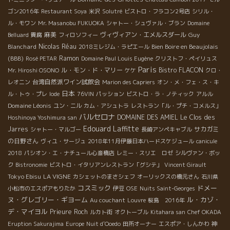
ゴン2016年
Restaurant Soya
米沢
Solutré
ビストロ・フラコン2号店
シリル・
ル・モワン
Mr. Masanobu FUKUOKA
シャトー・シュヴァル・ブラン
Domaine
麻美
ヴィヴィアン・エメルスダール
Guy
Belluard
貴腐
フィロソフィー
Blanchard
Nicolas Réau
Bien Boire en Beaujolais
2018ミレジム・ラピエール
(BBB)
Ramon
Rosé PETAR
Domaine Paul Louis Eugène
クリストフ・ペイリュス
Paris
ル・モン・ド・マリー
Bistro FLACON
Mr. Hiroshi OSONO
ケケ
クロ・
台湾自然派ワイン試飲会
レオニン
Marion des Capriers
オン・メ・フェ・ス・キ
日本
ル・トゥ・プレ
Iode
76VIN
パッション
ビストロ・ラ・ノティック
アルル
Domaine Léonis
ユン・ニル
カム・アシュトラ
レストラン「ル・プチ・コメルス」
バルセロナ
DOMAINE DES AMIEL
Le Clos des
Hoshinoya Yoshimura san
Edouard Laffitte
Jarres
サカガミ
シャトー・マルゴー
長崎アンペキャブル
の日野さん
ヴィユ・サージュ
2018年11月伊藤日本ハードスケジュール
canicule
2018
パシオン・エ・ナチュール心斎橋店
レミー・スリエ ロゼ
シルヴァン・ボッ
ク
Bistronomie
ビストロ・イタリアンレストラン「グシテ」
Vincent Girault
Tokyo Ebisu
LA VIGNE
カシェットのまさシェフ
オーリックスの橋元さん
石川県
コスミック
ドメー
小松市のエスポアもりたか
伊豆
OSE
Nuits Saint-Georges
ヌ・グレゴリー・ギヨーム
ル・カゾ・
Au couchant
Louvre
桜島 2016年
デ・マイヨル
Prieure Roch
ルカト街
オクトーブル
Kitahara san
Chef OKADA
Eruption Sakurajima
Europe
Nuit d'Ooedo
田所オーナー
エスポア・しんかわ
神