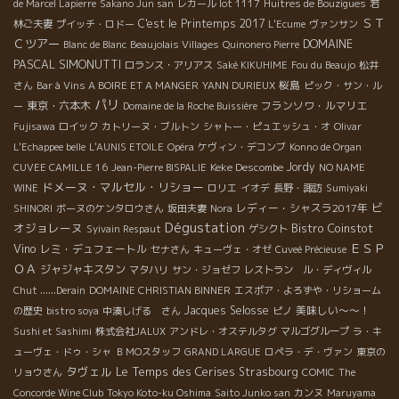
de Marcel Lapierre
Sakano Jun san
レカール lot 1117
Huitres de Bouzigues
若
ＳＴ
C'est le Printemps 2017
林ご夫妻
プイッチ・ロドー
L'Ecume
ヴァンサン
Ｃツアー
DOMAINE
Blanc de Blanc
Beaujolais Villages
Quinonero Pierre
PASCAL SIMONUTTI
ロランス・アリアス
Saké KIKUHIME
Fou du Beaujo
松井
桜島
さん
Bar à Vins A BOIRE ET A MANGER
YANN DURIEUX
ピック・サン・ル
パリ
東京・六本木
フランソワ・ルマリエ
ー
Domaine de la Roche Buissière
Fujisawa
ロイック
カトリーヌ・ブルトン
シャトー・ピュエッシュ・オ
Olivar
L'Echappee belle
L'AUNIS ETOILE
Opéra
ケヴィン・デコンブ
Konno de Organ
Keke Descombe
Jordy
CUVEE CAMILLE 16
Jean-Pierre BISPALIE
NO NAME
ドメーヌ・マルセル・リショー
WINE
ロリエ
イオデ
長野・諏訪
Sumiyaki
ビ
レディー・シャスラ2017年
SHINORI
ボーヌのケンタロウさん
坂田夫妻
Nora
Dégustation
オジョレーヌ
Bistro Coinstot
Syivain Respaut
ゲシクト
Vino
ＥＳＰ
レミ・デュフェートル
セナさん
キューヴェ・オゼ
Cuveé Précieuse
ＯＡ
ジャジャキスタン
マタハリ
サン・ジョゼフ
レストラン ル・ディヴィル
Chut ......Derain
DOMAINE CHRISTIAN BINNER
エスポア・よろずや・リショーム
Jacques Selosse
美味しい～～！
の歴史
bistro soya
中湊しげる さん
ピノ
Sushi et Sashimi
株式会社JALUX
アンドレ・オステルタグ
マルゴグループ
ラ・キ
ューヴェ・ドゥ・シャ
ＢＭОスタッフ
GRAND LARGUE
ロペラ・デ・ヴァン
東京の
タヴェル
Le Temps des Cerises
Strasbourg
リョウさん
COMIC
The
Concorde Wine Club
Tokyo Koto-ku Oshima
Saito Junko san
カンヌ
Maruyama