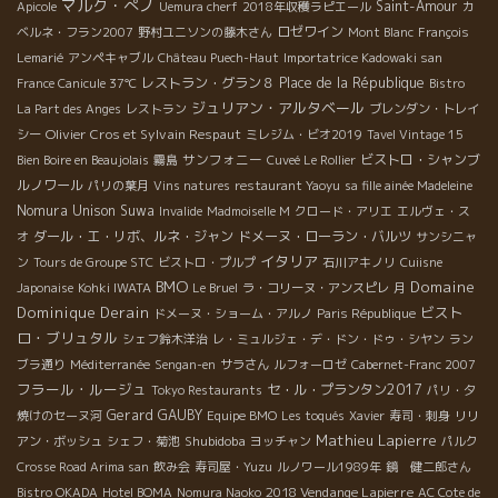
マルク・ぺノ
Saint-Amour
Apicole
Uemura cherf
2018年収穫ラピエール
カ
ロゼワイン
ベルネ・フラン2007
野村ユニソンの藤木さん
Mont Blanc
François
Lemarié
アンペキャブル
Château Puech-Haut
Importatrice Kadowaki san
レストラン・グラン８
Place de la République
France Canicule 37℃
Bistro
ジュリアン・アルタベール
La Part des Anges
レストラン
ブレンダン・トレイ
Olivier Cros et Sylvain Respaut
シー
ミレジム・ビオ2019
Tavel Vintage 15
サンフォニー
ビストロ・シャンブ
Bien Boire en Beaujolais
霧島
Cuveé Le Rollier
ルノワール
パリの葉月
Vins natures
restaurant Yaoyu
sa fille ainée Madeleine
Nomura Unison Suwa
Invalide
Madmoiselle M
クロード・アリエ
エルヴェ・ス
ダール・エ・リボ、ルネ・ジャン
ドメーヌ・ローラン・バルツ
オ
サンシニャ
イタリア
ン
Tours de Groupe STC
ビストロ・プルプ
石川アキノリ
Cuiisne
BMO
Domaine
Japonaise
Kohki IWATA
Le Bruel
ラ・コリーヌ・アンスピレ
月
Dominique Derain
ビスト
ドメーヌ・ショーム・アルノ
Paris République
ロ・ブリュタル
シェフ鈴木洋治
レ・ミュルジェ・デ・ドン・ドゥ・シヤン
ラン
ブラ通り
Méditerranée
Sengan-en
サラさん
ルフォーロゼ
Cabernet-Franc 2007
フラール・ルージュ
セ・ル・プランタン2017
Tokyo Restaurants
パリ・夕
Gerard GAUBY
焼けのセーヌ河
Equipe BMO
Les toqués
Xavier
寿司・刺身
リリ
Mathieu Lapierre
Shubidoba
アン・ボッシュ
シェフ・菊池
ヨッチャン
パルク
Crosse Road Arima san
飲み会
寿司屋・Yuzu
ルノワール1989年
鏡 健二郎さん
2018 Vendange Lapierre
Bistro OKADA
Hotel BOMA
Nomura Naoko
AC Cote de