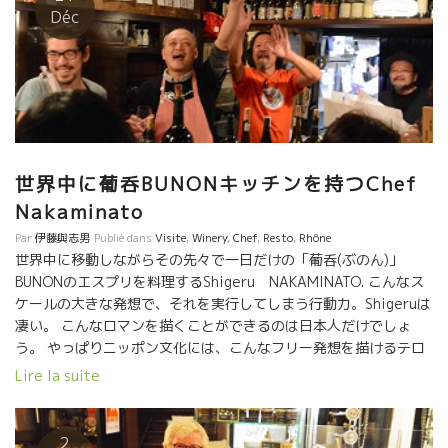
況が凄い勢いで変化してくのを感じる。 世界中の飲食に関わる業
Déc
界全体が、動きだしている。 今まで見られなかった業界ワインバ
イヤー達がこの世界に参入してきている。 さあ、変化の時代の到
来だ！ これからが面白い！！ これからをどう生き抜くか！？どの
方向に？ どんなワインを？ 誰と？どんな風に？ この分野も今
までの、自然派ワインオタクの時代から大海に就航していくしょ
う。 自然派ワインを嫌いな人も、自然派オタク的な人も、ワイン
の世界で働くかぎり、違った観点からからのアプロ―チが必要に
世界中に葡呑BUNONキッチンを持つChef
なるだろう。 一般ワインの蔵元もグラン・クリュの蔵も、極めて
美味しいワインを造る人達が、実際にやりだしたことは自然派ワ
Nakaminato
インの蔵元がやってきたことをやりだしている。 こんな風に二極
Par
伊藤與志男
Publié dans
Visite
,
Winery
,
Chef
,
Resto
,
Rhône
分化してくるのではと思う。 １）極めたワイン（グランクリュも
世界中に移動しながらその先々で一日だけの「葡呑(ぶのん)」
含めた美味しいワイン、今の一部の極めた美味しい自然派ワイ
BUNONのエスプリを料理するShigeru NAKAMINATO. こんなス
ン） ２）一般ワイン（今までの普通のワイン、自然派ワインの極
ケールの大きな発想で、それを実行してしまう行動力。Shigeruは
めない美味しくないワイン） 自然派ワインというくくりで解決で
凄い。 こんなロマンを描くことができるのは日本人だけでしょ
きなくなっているし、必要とされない時代になってきている。 自
う。 やっぱりニッポン文化には、こんなフリー発想を描けるテロ
然派ワインがすべて美味しいワインではない。酷いものもかなり
ワールがある。 三ツ星シェフが商売で世界中に店をオープンする
Lire la suite
多い。 そんな酷い自然派を指さして『自然派ワインなんておいし
のとは訳がちがう。 同じ日本人として嬉しい限り。 今夜は
くないね！嫌いだよ。』と言って避けていた人も多い。 そろそろ
ルネジャン親子とMADOKAとやって来た。 もう超満員！ 建物が
目を覚まして、現実を観ていかないとワインの世界では生きてい
崩れそうな勢いだった。 凄いな、葡呑。 逢いたかった勝山さん、
2