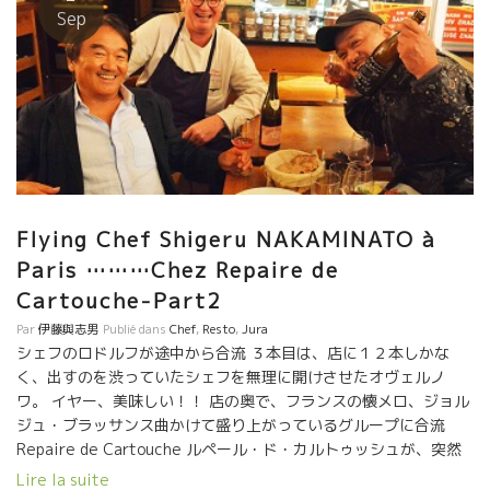
けない時代がくるだろう。 世界中を飛び廻る中湊さんの話は面白
なんと長崎の大坪さんとも逢えてしまった。 葡呑の中は熱気で
Sep
い。 現場を渡り歩いた人しか語れない真実がある。 『アジア諸国
酸素が薄くなっている。時々外で酸素吸入しないと還元しそう。
は日本人が考えているアジアではないことを、』力説する中湊さ
外では若い世代が巡り逢った。 今の日本には新しい発想で、自然
ん。 ここ近年で世界は変わるだろう。そんな中で日本人はいつも
派ワインを極めた料理にドンピシャリと合わせて１０倍美味しく
中心で活躍していくだろう。日本人の真価はこれからだ！ 何
してくれる若手ソムリエさんが育っている。 日本にも次世代ソム
故！ “和”の哲学をDNAにもっているからです。 世界を大局的に
リエがやって来た。 そんな若手の発想を育てる酵母菌が葡呑には
とらえて“和”をイメージできる生き方ができるからである。 国境
一杯詰まっている。 自然派ワインの深い底力を彼らが違う次元で
を超えて日本人は活躍していくだろう！ ★Le Temps d’Aimer
表現してくれるだろ。 日本はやっぱりニッポンだ。
ル・タン・デメ醸造のSorcellerieソルスルリ ウーン、何て美味し
いんだろう！
Flying Chef Shigeru NAKAMINATO à
Paris ………Chez Repaire de
Cartouche-Part2
Par
伊藤與志男
Publié dans
Chef
,
Resto
,
Jura
シェフのロドルフが途中から合流 ３本目は、店に１２本しかな
く、出すのを渋っていたシェフを無理に開けさせたオヴェルノ
ワ。 イヤー、美味しい！！ 店の奥で、フランスの懐メロ、ジョル
ジュ・ブラッサンス曲かけて盛り上がっているグループに合流
Repaire de Cartouche ルペール・ド・カルトゥッシュが、突然
Bunon葡呑になった。 シゲルとロドルフがパワー炸裂！！ この二
Lire la suite