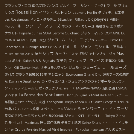
フランソワ・エコ
南仏プロヴァンス
ガルド・フー
サント・ヴィクトワール
ブリュ
Roussillon
イヤン・ベルトラン
Laurent Herlin
リウス
ダヴィデ、ピエラ
biojoleynes
Les Rossignoux
ドゥニ・タルデュ
Sébastien Riffault
Villié-
ル・タン・デ・スリーズ
Morgon
キンタ・ド・カリーユ
高橋さん
エスポア・
ナカモト
Higashi guinza SOYA
Jérôme Guichard
ジャン・マルク
DOMAINE DE
ジェローム・ソリーニ
MONTCALMES
九州・大分
ボジョレーォー
Bistro Le
STC Groupe Tour
ドメーヌ・ジャン・ミシェル・アルキエ
Sancerre
Le Soula
萬谷シェフ
Mas
Millésime Bio 2019
カーヴ・エステザルグ
アセンブラージュ
Lau
女子会
フィリップ・ヴァイス
ポルト
Salon B.B.B. Bojolais
新年2019年
ラ・ルミーズ
ジュル・ショーヴェ
Dijon
Kiji Okonomiyaki
ナチュラルワイン
Bourgogne Grand Cru
タパス
フランス猛暑2018年
アシニャン
渥美フーズの森さ
ん
Domaine Beauthorey
ラ・ヴィエイユ・ジュリアンヌのジャンポール
シルヴァ
ン・ディティエール
ロゼ・グリグリ
écrivain KITAGAWA-NAWO
山田恭路
ESPOA
La Ferme des Sept Lunes
よろずや
Hachijou-jima YAMADAYA san
ラピエー
ル研修生のセイヤさん
大近
shanghain
Tokyo Kanda
Nuit Saint Georgers 1er Cru
シャンパーニュ・ド・スーザ
台北
パリのワイン食堂
スペイン・アンダルシア
Tokyo Ginza
長女のマドレーヌちゃん
ピトル2004年
ジャン・クロード・ラトー
九州
Seine
生カキ
Maximus
勝山晋作死去
タラゴナ地方
シュッ・・・・・ドゥラ
ン
1er Cru La Perrière
Mas del Périé
Imao-san
Fukuoka Imao-san
パリのビスト