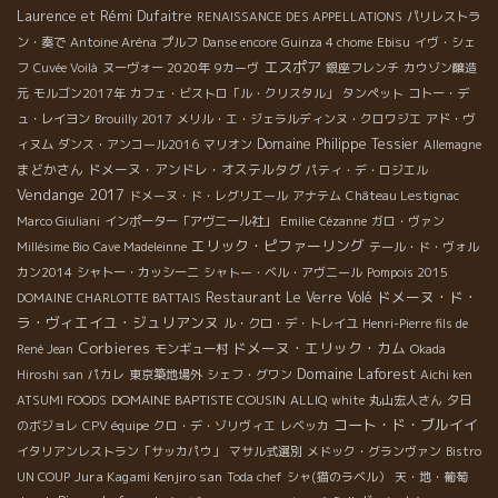
Laurence et Rémi Dufaitre
RENAISSANCE DES APPELLATIONS
パリレストラ
ン・奏で
Antoine Aréna
プルフ
Danse encore
Guinza 4 chome
Ebisu
イヴ・シェ
エスポア
フ
Cuvée Voilà
ヌーヴォー 2020年
9カーヴ
銀座フレンチ
カウゾン醸造
元
モルゴン2017年
カフェ・ビストロ「ル・クリスタル」
タンペット
コトー・デ
ュ・レイヨン
Brouilly 2017
メリル・エ・ジェラルディンヌ・クロワジエ
アド・ヴ
Domaine Philippe Tessier
ィヌム
ダンス・アンコール2016
マリオン
Allemagne
まどかさん
ドメーヌ・アンドレ・オステルタグ
パティ・デ・ロジエル
Vendange 2017
ドメーヌ・ド・レグリエール
アナテム
Château Lestignac
Marco Giuliani
インポーター「アヴニール社」
Emilie
Cézanne
ガロ・ヴァン
エリック・ピファーリング
Millésime Bio
Cave Madeleinne
テール・ド・ヴォル
カン2014
シャトー・カッシーニ
シャトー・ベル・アヴニール
Pompois 2015
ドメーヌ・ド・
Restaurant Le Verre Volé
DOMAINE CHARLOTTE BATTAIS
ラ・ヴィエイユ・ジュリアンヌ
ル・クロ・デ・トレイユ
Henri-Pierre fils de
Corbieres
ドメーヌ・エリック・カム
René Jean
モンギュー村
Okada
Domaine Laforest
Hiroshi san
パカレ
東京築地場外
シェフ・グワン
Aichi ken
DOMAINE BAPTISTE COUSIN
ATSUMI FOODS
ALLIQ
white
丸山宏人さん
夕日
コート・ド・ブルイイ
のボジョレ
CPV équipe
クロ・デ・ゾリヴィエ
レベッカ
イタリアンレストラン「サッカパウ」
マサル式選別
メドック・グランヴァン
Bistro
Jura Kagami Kenjiro san
UN COUP
Toda chef
シャ(猫のラベル）
天・地・葡萄