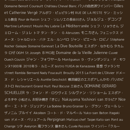
Gilles
Domaine Benoit Courault
Château Cheval Blanc
パリの自然派ワインバー
et Catherine Vergé
アルボワ・ピュピラン村
RUE DE LA PESTE
サン・ミッシ
ジョルジュ・デコンブ
ェル教会
Pour de Raisin
シェフ・ソムリエの長谷川さん
La Méditerranée
ジ
Martine Laforest
Moulin Pey Labrie
シェフ・リョウさん
ェローム・ジュレ
モニカさん
トマ
タン・タン
・ G
Abruzzes
フェニックス
ド
メーヌ・シャルロット・バテ
エル・ルンベロ
ジャン・ピエール・ロビノ
Stéphane
La Dive Bouteille
Rocher
Galapia
Domaine Ganevat
エスポア・なかむら
タカム
Domaine de la Vieille Julienne
ＢＭО社
ラ
ロゼ
OGM
St Joseph
Cuveé
ジャン・フォワヤール
Ouech Cousin
Montgueux
ラ・ヴァンダンジュ・デ・モワ
ンヌ1988年
2018年ラ・ルミーズ
bistro YUIGA de Kanazawa
思想
ヴァランセ
street Rambla
Bernard Nady Foucault
Brouilly 2013
La Font de L'Olivier
ドメー
ヌ・ド・レシャリエール
Aurélie Geschickt
横浜緑区のエスポアしんかわ
パリのビ
DOMAINE GERARD
ストロ
Restaurant Grand Huit
Paul Bocuse
三谷さん
SCHUELLER
シルヴァン・リショーム
ラ・フォン・ド・ロりヴィエ
エスポア・
Nice
Nakayama Yoshinori san
よろずや
小松さん
お好み焼き「きじ」
ガラピア
ギー・エ・トマ・ジュリアン
La Boème
Bruno Granier
レ・グラン・ヴェール
レ・
ブルイイ
ザノ二ム
Akoibon
コート・ド・マルペール
Yuko-san
Baton Itagaki
Perpignan
san
ドメーヌ・ベリュアール
Matsuo chef
Taipei Kato san
Pont au
Change
リタ
Aveyron
南フランス
藤木さん
Cuvée Passion
ワインバー「クルー