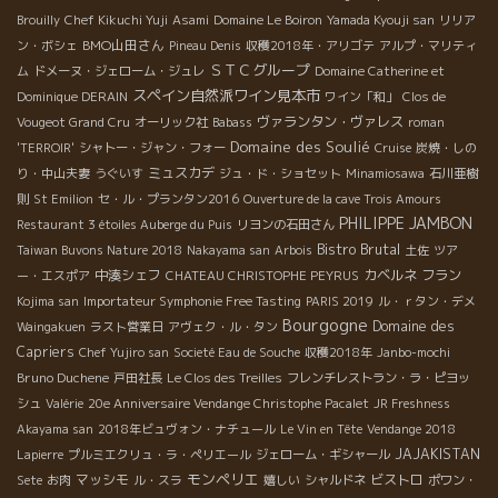
Brouilly
Chef Kikuchi Yuji
Asami
Domaine Le Boiron
Yamada Kyouji san
リリア
BMO山田さん
ン・ボシェ
Pineau Denis
収穫2018年・アリゴテ
アルプ・マリティ
ＳＴＣグループ
ム
ドメーヌ・ジェローム・ジュレ
Domaine Catherine et
スペイン自然派ワイン見本市
Dominique DERAIN
ワイン「和」
Clos de
ヴァランタン・ヴァレス
Vougeot Grand Cru
オーリック社
Babass
roman
Domaine des Soulié
'TERROIR'
シャトー・ジャン・フォー
Cruise
炭焼・しの
ミュスカデ
り・中山夫妻
うぐいす
ジュ・ド・ショセット
Minamiosawa
石川亜樹
則
St Emilion
セ・ル・プランタン2016
Ouverture de la cave Trois Amours
PHILIPPE JAMBON
Restaurant 3 étoiles Auberge du Puis
リヨンの石田さん
Bistro Brutal
Taiwan Buvons Nature 2018
Nakayama san
Arbois
土佐
ツア
中湊シェフ
カベルネ フラン
ー・エスポア
CHATEAU CHRISTOPHE PEYRUS
Kojima san
Importateur Symphonie Free Tasting
PARIS 2019
ル・ｒタン・デメ
Bourgogne
Domaine des
Waingakuen
ラスト営業日
アヴェク・ル・タン
Capriers
Chef Yujiro san
Societé Eau de Souche
収穫2018年
Janbo-mochi
Bruno Duchene
戸田社長
Le Clos des Treilles
フレンチレストラン・ラ・ピヨッ
シュ
Valérie
20e Anniversaire Vendange Christophe Pacalet
JR Freshness
Akayama san
2018年ビュヴォン・ナチュール
Le Vin en Tête
Vendange 2018
JAJAKISTAN
Lapierre
プルミエクリュ・ラ・ペリエール
ジェローム・ギシャール
モンペリエ
マッシモ
ビストロ
Sete
お肉
ル・スラ
嬉しい
シャルドネ
ポワン・