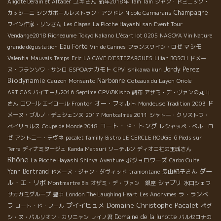
ユキさん
Aligoté Derain et Altaber
新年2018年
Tam Tam
ジャン・ドミニック・
Champagne
カッシーニ
シンガポールレストラン・アンドレ
Nicole Carmarans
ワイン作家・リンさん
Les Clapas
La Pioche Hayashi san
Event Tour
Vendange2018 Richeaume
Tokyo Nakano
L'écart lot 0205
NAGOYA Vin Nature
Eau Forte
マシモ
grande dégustation
Vin de Cannes
フランスワイン・ロゼ
Valentia
Mauvais Temps
Eric
LA CAVE D’ESTEZARGUES
Lilian BOSCH
ドメー
ESPOAナカモト
Jordy Perez
ヌ・フランソワ・サンロ
CPV Ishikawa kun
Biodynamie
Narbonne
Cauzon
Monsanto
Coteaux du Layon
Oriole
ARTIGAS
バイエール2016
Septime
CPVのKisho
調布
アザミ・デ・ヴァンの丸山
オー・フォルト
さん
ロワ−ル
エイロール
Fronton
Mondeuse Tradition 2003
ド
メーヌ・ブルノ・デュシェンヌ
2017
Montcalmès 2011
シャトー・クリストフ・
コート・ド・トング
ペイリュルス
Coupe de Monde 2018
レシャッペ・ベル ロ
ゼ
アントニー・テヴネ
pacalet familly
Bistro LE CERCLE ROUGE
6 Pieds sur
Terre
ディナミタージュ
Kanda Matsuri
ソーテルン
ディオニ社の玉城さん
Rhône
ボジョロワーズ
La Pioche Hayashi Shinya
Aventure
Carbo Culte
ダー
Yann Bertrand
長由紀子さん
ドメーヌ・ジャン・ダヴィッド
tramontane
ル・エ・リボ
シャブリ
Montmartre Bis
オザミ・デ・ヴァン 銀座
水口シェフ
ラ・ランベ
サカガミグループ
豊中
London The Laughing Heart
Les Anonymes
Domaine Christophe Pacalet
プイイヒュメ
ラ
コート・ド・フール
ペグ
Domaine de la lunotte
シ・ヌ・パルリオン・カリニャン
レイノ君
バルセロナの