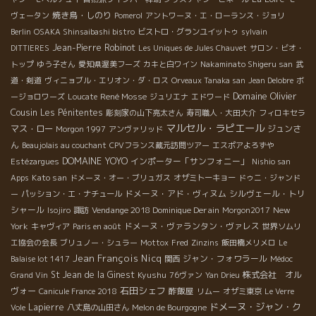
焼き鳥・しのり
ヴェータン
Pomerol
アントワーヌ・エ・ローランス・ジョリ
Berlin
OSAKA Shinsaibashi bistro
ビストロ・グランユイットゥ
sylvain
Jean-Pierre Robinot
DITTIERES
Les Uniques de Jules Chauvet
サロン・ビオ・
トップ
ゆう子さん
愛知県渥美フーズ
カキと白ワイン
Nakaminato Shigeru san
武
道・剣道
ヴィニョブル・エリオン・ダ・ロス
Orveaux Tanaka san
Jean Delobre
ボ
Domaine Olivier
René Mosse
ージョロワーズ
Loucate
ジュリエナ
エドワード
Cousin
Les Pénitentes
彫刻家の山下亮太さん
寿司職人・大田大介
フィロキセラ
マルセル・ラピエール
マス・ロー
ジュンさ
Morgon 1997
アンヴァリッド
ん
Beaujolais au couchant
CPVフランス蔵元訪問ツアー
エスポアよろずや
DOMAINE YOYO
インポーター「サンフォニー」
Estézargues
Nishio san
Kato san
Apps
ドメーヌ・オー・ブリュガス
オザミトーキョー
ドゥニ・ジャンド
ドメーヌ・アド・ヴィヌム
シルヴェール・トリ
ー
パッション・エ・ナチュール
シャール
Vendange 2018 Dominique Derain
New
Isojiro
諏訪
Morgon2017
York
ドメーヌ・ヴァランタン・ヴァレス
キャヴィア
Paris en août
世界ソムリ
エ協会の会長
ブリュノー・シュラー
Mottox
Fred
Zinzins
飯田橋メリメロ
Le
Jean François Nicq
ジャン・フォワラール
Balaise lot 1417
関西
Médoc
St Jean de la Ginest
Kyushu
株式会社 オル
Grand Vin
76ヴァン
Yan Drieu
石田シェフ
ヴォー
酢飯屋
Canicule France 2018
リムー
オザミ東京
Le Verre
ドメーヌ・ジャン・ク
Lapierre
Vole
八丈島の山田さん
Melon de Bourgogne