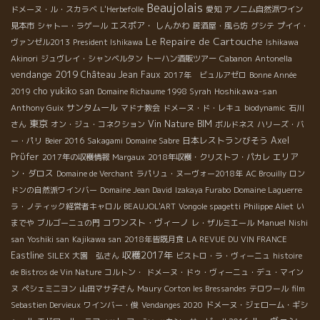
Beaujolais
ドメーヌ・ル・スカラベ
L'Herbefolle
愛知
アノニム自然派ワイン
エスポア・ しんかわ
見本市
シャトー・ラゲール
居酒屋・風ら坊
グシテ
プイイ・
Le Repaire de Cartouche
ヴァンゼル2013
President Ishikawa
Ishikawa
Akinori
ジュヴレイ・シャンベルタン
トーハン酒販ツアー
Cabanon
Antonella
vendange 2019
Château Jean Faux
2017年 ビュルアゼロ
Bonne Année
cho yukiko san
Hoshikawa-san
2019
Domaine Richaume 1998 Syrah
サンタムール
Anthony Guix
マドナ教会
ドメーヌ・ド・レキュ
biodynamic
石川
東京
Vin Nature BIM
さん
オン・ジュ・コネクション
ボルドネス
ハリーズ・バ
日本レストランびそう
Axel
ー・パリ
Beier 2016
Sakagami
Domaine Sabre
Prϋfer
エリア
2017年の収穫情報
Margaux
2018年収穫・クリストフ・パカレ
ン・ダロス
Domaine de Verchant
ラパリュ・ヌーヴォー2018年
AC Brouilly
ロン
ドンの自然派ワインバー
Domaine Jean David
Izakaya Furabo
Domaine Laguerre
ラ・ノティック経営者キャロル
BEAUJOL'ART
Vongole spagetti
Philippe Aliet
い
コワンスト・ヴィーノ
Manuel
までや
ブルゴーニュの門
レ・ザルミエール
Nishi
san
Yoshiki san
Kajikawa san
2018年皆既月食
LA REVUE DU VIN FRANCE
収穫2017年
Eastline
SILEX
大園 弘さん
ビストロ・ラ・ヴィーニュ
histoire
de Bistros de Vin Nature
コルトン・
ドメーヌ・ドゥ・ヴィーニュ・デュ・マイン
ヌ
ペシェミニヨン
山田マサ子さん
Maury
Corton les Bressandes
テロワール
film
Sebastien Dervieux
ワインバー・俊
Vendanges 2020
ドメーヌ・ジェローム・ギシ