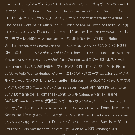
ロ
Blanchard
ラ・ディーヴ・ブテイユ
エシャッペ・ベル・ロゼ
イヴェントツアー
イック・ルール
ビスト
Domaine Vacheron
Harrys Bar Paris
Château Gaillard
ロ・レ・キャノン
ブラッスリーオザミ
カナダ
singapour restaurant ANDRE
Le
Clos des Oliviers
Saint Aubin 1er Cru
Domaine MADA
Domaine Patte Loup
剣
Montpellier
ト
のワイン
レストラン「シャトーブリアン」
bistro YASABURO
マ・ラフォレ
Philippe
松尾シェフ
Pinell de Brai
名古屋
剣道八段・好村兼一
Valette
ESPOA GOTO TOUR
restaurent Chateaubriand
ESPOA MORITAKA
DIVE BOUTELLE
L'irréel
セバスチャン・デルヴィユ
神田
Ishikawa san
Sancerre
ルネ・モス
Kawamura san
ville Asti
ルーツ66
Paris Okonomiyaki OKOMUSU
Bar à vins
オルガンの紺野真シェフ
中村さん
クロ・ド・ヴージョ
Paris Bistro
マリー・エレンヌ・バカーブ
Catalunya
Le Verre Volé
Patrice Hughes
イザベ
Bruno Schueller
ル・フレール
モンタダ
Taketomi jima
GUCITE
ボッケリア市場
vin nature
BIM
パリの夜
カンパニェス
Aux Argillas
Saperli Popet
Eau Forte
Domaine de la Romanée-Conti
Marie-Hélène
2017
シリル
Galéjade
試飲会
BACAVE
ラモ
Vendange 2018
タヴェル・ヴァンタージュ15
Sauterne
Domaine de la
ン・サヴェドラ
Pierre fils d'Alexandre Bain
Georges Lemarié
Sénèchalière
Iwata Koki san
ヴォンゴレ・スパゲティ
VINEXPO
Beeaujolais
Domaine Charlotte et Jean Baptiste Sénat
フランス対ウルグアイ：２：１
Red
Fête du Vin Nature chez Lapierre
Cyril Alonso
自然界
Vendange 2018