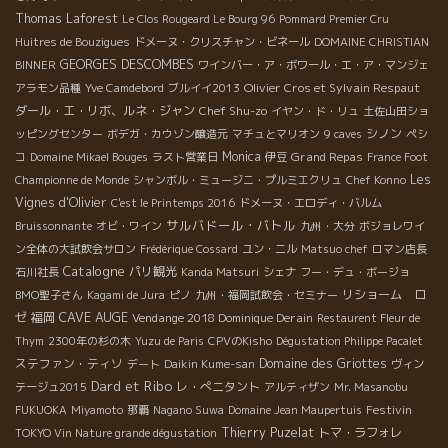
Thomas Laforest
Le Clos Rougeard Le Bourg 96
Pommard Premier Cru
Huitres de Bouzigues
ドメーヌ・クリスチャン・ビネール
DOMAINE CHRISTIAN
GEORGES DESCOMBES
BINNER
ワインバー・ア・ボワール・エ・ア・マンジェ
Olivier Cros et Sylvain Respaut
アラモン品種
Yve Camdebord
ブルイイ2013
ダール・エ・リボ、ルネ・ジャン
Chef Shu-zo
イヤン・ド・リュ
土佐山田ショ
シノン
ッピングセンター
ボデガ・カウゾン醸造元
マチュとマリオン
9 caves
ペシ
Monica
Grand Repas
コ
Domaine Mikael Bouges
ラスト営業日
伊豆
France Foot
Les
Championne de Monde
シャンボル・ミュージニ・プルミエクリュ
Chef Konno
Vignes d'Olivier
C'est le Printemps 2016
ドメーヌ・エロディ・バルム
サルバドール・バトル
Bruissonnante
オビ・ワイン
九州・大分
ボジョレワイ
ン全体の大試飲会サロン
Frédérique Cossard
ユン・ニル
Matsuo chef
ロマン店長
Catalogne
パリ観光
石川社長
Kanda Matsuri
シェナ
フー・デュ・ボージョ
リショーム ロ
BMO聖子さん
Kagami de Jura
ピノ
九州・福岡試飲会・セミナー
CAVE AUGE
ゼ
福岡
Vendange 2018 Dominique Derain
Restaurent Fleur de
Thym
2300年の杉の木
Yuzu de Paris
CPVのKisho
Dégustation Philippe Pacalet
ステファン・ティソ
Domaine des Griottes
デート
Daikin Kume-san
ヴィン
Dard et Ribo
レ・ぺニタント
テージュ2015
アルティザン
Mr. Masanobu
Festivin
FUKUOKA
Miyamoto
那覇
Nagano Suwa
Domaine Jean Maupertuis
Thierry Puzelat
トマ・ラフォレ
TOKYO Vin Nature grande dégustation