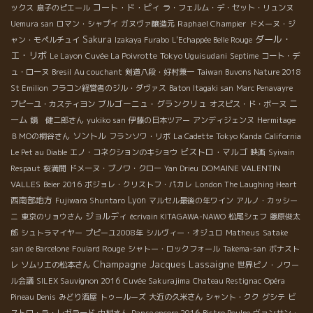
コート・ド・ピィ
ックス
息子のピエール
ラ・フェルム・デ・セット・リュンヌ
Raphael Champier
Uemura san
ロマン・シャプイ
ガヌヴァ醸造元
ドメーヌ・ジ
ダール・
Sakura
ャン・モペルチュイ
Izakaya Furabo
L'Echappée Belle Rouge
エ・リボ
Tokyo Uguisudani
Le Layon
Cuvée La Poivrotte
Septime
コート・デ
ュ・ローヌ
Bresil
Au couchant
剣道八段・好村兼一
Taiwan Buvons Nature 2018
St Emilion
フラコン経営者のジル・ダヴァス
Baton Itagaki san
Marc Penavayre
ブルゴーニュ・グランクリュ
ニ
プピーユ・カスティヨン
オスピス・ド・ボーヌ
ーム
鏡 健二郎さん
yukiko san
伊藤の日本ツアー
アンディジェンヌ
Hermitage
ソントル
ＢＭОの桐谷さん
フランソワ・リボ
La Cadette
Tokyo Kanda
California
ビストロ・マルゴ
Le Pet au Diable
エノ・コネクションのキショウ
映画
Syivain
DOMAINE VALENTIN
Respaut
桜満開
ドメーヌ・ブノワ・クロー
Yan Drieu
VALLES
Beier 2016
ボジョレ・クリストフ・パカレ
London The Laughing Heart
西南部地方
Lyon
Fujiwara Shuntaro
マルセル最後の年ワイン
アルノ・カッシー
ジョルディ
ニ
東京のリョウさん
écrivain KITAGAWA-NAWO
松尾シェフ
藤原俊太
郎
シュトラマイヤー
プピーユ2008年
シルヴィー・オジュロ
Matheus
Satake
san de Barcelone
Foulard Rouge
シャトー・ロックフォール
Takema-san
ボナスト
Champagne Jacques Lassaigne
レ
ソムリエの松本さん
世界ピノ・ノワー
ル会議
SILEX Sauvignon 2016
Cuvée Sakurajima
Chateau Restignac
Opéra
Pineau Denis
みどり酒屋
トゥールーズ
大近の久米さん
シャント・クク
グシテ
ビ
ストロ・ラ・レガラード
中村さん
Danse encore 2016
Bistro Poulpe
ヴァンサン・