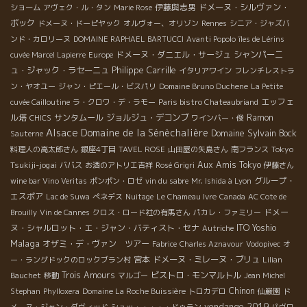
伊藤與志男
ドメーヌ・シルヴァン・
ショーム
アヴェク・ル・タン
Marie Rose
ボック
ドメーヌ・ドーピヤック
オルヴォー、オリゾン
Rennes
シニア・ジャズバ
ンド・カロリーヌ
DOMAINE RAPHAEL BARTUCCI
Avanti Popolo
îles de Lérins
ドメーヌ・ダニエル・サージュ
シャンパーニ
cuvée Marcel Lapierre
Europe
Philippe Carrille
ュ・ジャック・ラセーニュ
イタリアワイン
フレンチレストラ
ン・ヤオユー
ジャン・ピエール・ビスパリ
Domaine Bruno Duchene
La Petite
エッフェ
cuvée Cailloutine
ラ・クロワ・デ・ラモー
Paris bistro Chateaubriand
ル塔
サンタムール
ジョルジュ・デコンブ
Ramon
CHICS
ワインバー・俊
Alsace
Domaine de la Sénèchalière
Domaine Sylvain Bock
Sauterne
Tokyo
料理人の高太郎さん
銀座4丁目
TAVEL ROSE
山田屋の矢島さん
南フランス
Tsukiji-jogai
Aux Amis Tokyo
ババス
お酒のアトリエ吉祥
Rosé Grigri
伊藤さん
グループ・
wine bar Vino Veritas
ポンポン・ロゼ
vin du sabre
Mr. Ishida à Lyon
エスポア
Lac de Suwa
ぺネデス
Nuitage
Le Chameau Ivre
Canada
AC Cote de
ドメー
Brouilly
Vin de Cannes
クロス・ロード社の有馬さん
パカレ・ファミリー
ヌ・シャルロット・エ・ジャン・バティスト・セナ
ITO Yoshio
Autriche
Malaga
オザミ・デ・ヴァン ツアー
Fabrice
Charles Aznavour
Vodopivec
オ
宮本
ドメーヌ・ミレーヌ・ブリュ
ー・ラングドックのロックブラン村
Lilian
Trois Amours
ビストロ・モンマルトル
Bauchet
移動
マルゴー
Jean Michel
Chinon
Stephan
Phylloxera
Domaine La Roche Buissière
トロカデロ
仙巌園
ド
vendange 2019
メーヌ・ジャン・ダヴィッド
シュッ・・・・・ドゥラン
パヴロ