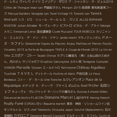
ド・レキュ
ヴァレり
ドイツ
エイリアン・ダロス
ア・シャッカン・サ・ビュル2016
Côtes de Thongue
Imao-san
門脇紀子さん
Morgon 2016
銘酒祭
愛知県渥美フー
Yannick
ズ
Maruya Gardens Yanagida san
Tavel Vintage 15
Tomomi san
Amirault
レミ・スリエ
シス・ピエ・シュール・テール
ALLIQ
DOMAINE
Julian Altaber
ビストロ
RIVATON
モーヴェータン
ピネル・デ・ブライ
Géorgie
メラニ
Emmanuel Leroy
国会議事堂
Cuvée Plussard
TOUR REBECCA
カリニャン
ドメー
レ・ミュルジェ・デ・ドン・ドゥ・シヤン
Janbo-mochi
サカノジュンさん
ヌ・ラフォレ
Anjou
Domaine de Vignes du Maynes
Mathieu et Marion
Pouilly-
Vinzelles 2013
la Porte de Bourgogne
TRIPLE A
Coupe de Monde 2018
Le Vin en
エスポア・ゴトー
Tête
Tazaki Shinya
カプリエ醸造元
（株）土佐山田の三谷さ
ん、内川さん
サンジョゼフ
Eruption Sakurajima
ルカト街
Taragona
Sumiyaki
Château Aiguilloux
Marseille
SHINORI
Shonan
エールドゥロ
Patrimoine
ＴＡＶＥＬ
Tsuchida
グットドール
Huitres et blanc
戸田社長
Le Vieux
ルクレアシオン
Place de la
Bordeaux
コトー・デ・カール
Une Tranche
石田シ
République
メドック
Axel Prϋfer
ラ・ディーヴ・ブテイユ
ポムロル
ェフ
Gilles
キューヴェ・ガレジャッド
オーリックの藤元さん
Guinza 4 chome
Domaine Marcel Lapierre
Davasse de bistro FLACON
Hennig Hoesch
Pouilly-Fumé
ESPOAいせい
Boqueria market
東京・神田・リショームワイン会
モンマルトル・ビス
chef Takemoto
Shizuoka Japon
Solutré
Déplacements
石川
カタロニア
亜樹則
Domaine Benoit Courault
マルティーヌ・ラフォレ
Sushi et