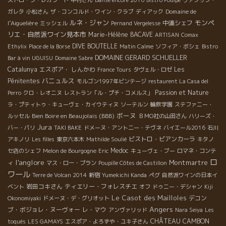
Domaine de
ガレタ
小松さん
ザ・コンコルド・ワイン・クラブ
ディアック
ルネ・ジャン
モンペ
l’Aiguelière
中湊シェフ
ミッシェル
Pernand Vergelesse
リエ・自然派ワイン見本市
Marie-Hélène BACAVE
ARTISAN
Comax
DIVE BOUTELLE
Ethylix
Place de la Borse
Matin Calme
ソフィア・ボシェ
Bistro
DOMAINE GERARD SCHUELLER
Bar à vin UGUISU
Domaine Sabre
Catalunya
エスポア・ しんかわ
Les
France Tours
タヴェル・ロゼ
バニュルス
Pénitentes
モルゴン1997年ビンテージ
restaurent La Casa del
Passion et Nature
Perro
クロ・レオニヌ
レストラン「ル・プチ・コメルス」
ラ・プティトゥ・キューヴェ・カイウティヌ
ソーテルン
輪飲学園
ステファニー・
ボーヌ
Bien Boire en Beaujolais (BBB)
ルッセル
ＢＭО社の山田さん
ハリーズ・
Jura
バー・パリ
TAKI BAKE
ドメーヌ・アント二ー・テヴネ
バイエール2016
石川
ビストロ・ビアンカーラ
アキノリ
Les filles
東京六本木
Mathilde Soulié
キタノ
Medoc
セ店のシェフ
Melon de Bourgogne
Eric
キューヴェ・ブー
ロマネ・コンテ
ロ
l'anglore
Montmartre
ィ
マス・ロー・ブラン
Poupille Côtes de Castillon
ワール
Terre de Volcan 2014
新宿
Yumekichi Kanda
ペグ
自然派ワインの日本イ
岩田コキさん
ティエリー・フォレスチエ
ベント
オフ
ドゥニー・デシャン
Kiji
Le Casot des Mailloles
デコン
Okonomiyaki
ドメーヌ・デ・グリオット
Angers
ブ・ボジョレ・ヌーヴォー
レ・マウ
アンヴァリッド
Nara Seiya
Les
CHÂTEAU CAMBON
toqués
LES GAMAYS
エスポア・よろずや・ユキ子さん