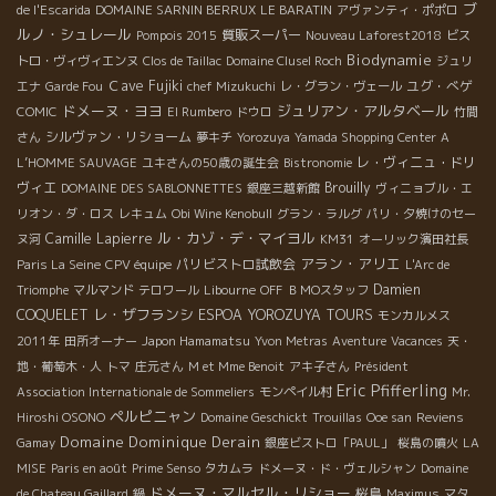
ブ
de l'Escarida
DOMAINE SARNIN BERRUX
LE BARATIN
アヴァンティ・ポポロ
ルノ・シュレール
質販スーパー
Pompois 2015
Nouveau Laforest2018
ビス
Biodynamie
トロ・ヴィヴィエンヌ
Clos de Taillac
Domaine Clusel Roch
ジュリ
Ｃave Fujiki
ユグ・べゲ
エナ
Garde Fou
chef Mizukuchi
レ・グラン・ヴェール
ドメーヌ・ヨヨ
ジュリアン・アルタベール
COMIC
El Rumbero
ドウロ
竹間
シルヴァン・リショーム
さん
夢キチ
Yorozuya
Yamada Shopping Center
A
レ・ヴィニュ・ドリ
L’HOMME SAUVAGE
ユキさんの50歳の誕生会
Bistronomie
ヴィエ
Brouilly
DOMAINE DES SABLONNETTES
銀座三越新館
ヴィニョブル・エ
リオン・ダ・ロス
レキュム
Obi Wine Kenobull
グラン・ラルグ
パリ・夕焼けのセー
ル・カゾ・デ・マイヨル
Camille Lapierre
ヌ河
KM31
オーリック濱田社長
アラン・アリエ
パリビストロ試飲会
Paris La Seine
CPV équipe
L'Arc de
Damien
Triomphe
マルマンド
テロワール
Libourne
OFF
ＢＭОスタッフ
レ・ザフランシ
COQUELET
ESPOA YOROZUYA TOURS
モンカルメス
2011年
田所オーナー
Japon Hamamatsu
Yvon Metras
Aventure
Vacances
天・
地・葡萄木・人
トマ
庄元さん
M et Mme Benoit
アキ子さん
Président
Eric Pfifferling
Association Internationale de Sommeliers
モンペイル村
Mr.
ペルピニャン
Hiroshi OSONO
Domaine Geschickt
Trouillas
Ooe san
Reviens
Domaine Dominique Derain
Gamay
銀座ビストロ「PAUL」
桜島の噴火
LA
MISE
Paris en août
Prime Senso
タカムラ
ドメーヌ・ド・ヴェルシャン
Domaine
ドメーヌ・マルセル・リショー
桜島
de Chateau Gaillard
鍋
Maximus
マタ