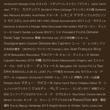
restaurent Georges Cinq
ビストロ・イタリアンレストラン「グシテ」
Salon Saint
アラン・カステックス
Jean
Davide et Piera
Callipyge
ヴァンセンヌの森
Domaine
マラガ
ドメーヌ・レオニス
des Maisons Brulées
Anathème
レフェルヴェソン
カナコさん
ス
AUX AMIS DES VINS 20eme Anniversaire 2017
レミ・セデス
La
Keke Descombe
Marseilles
Garonne
A boire et a Manger
MOF ローラン・デュシ
President FUJITA
Domaine
ェーヌ
Covert Garden
Le Soula
中川マリ
シャ
Daniel Sage
Tentation
貴腐
Moritaka san
2018年収穫リショーム
Souvignargues
Domaine des Capriers
Chatelet
コート・ド・レイヨン
パリ
Jean François Nicq
のお好み焼き OKOMUSU
ヴァランセ
Champs Libre
2018 Beaujolais Nouveaux
サルバドール
キョーコ・デュシェーヌ
Damien
沖縄
GOTO Akiko
Coquelet Nouveau 2018
Nakaminato Shigeru san
エシャッ
レミー・デュフェートル
La Tour
ペ・ベル・ロゼ
Beaujplais
Mr. Yoshio ITO
Eiffel
BODEGUILLA DE AL LADO
アレイヤ地方
Antoine Joly
セパラメール・ア・
ボワール
singapour restaurant ANDRE
トム・ゴティエ
伊勢丹
スモール品種
マチュー・ラピエール
Pompon Rosé
Eglise Saint Pierre
Châpeau Melon
ラ・リ
ジョルディ・ペレズ
ュノットのクリストフ
シャトー・カンボン2017
本物ワイン
KGB
コンフィアンサ2016
ドメーヌ・デ・サブロネット
Paul Gillet
Simone mère de
Roussillon
Derain
Yo chan
キンタ・ド・カリーユ
アブリウ2002年
東京・築地
場外
Fou du Beaujo
Vendange 2018 Aligoté Derain et Altaber
Saito Junko san