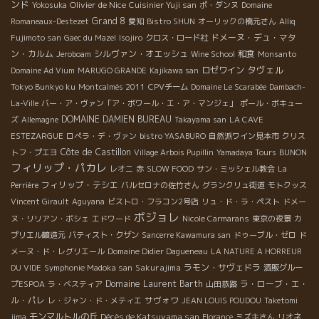
ンド
Olivier de Nice
Yokosuka
Cuisinier Yuji san
ポ・ダンヌ
Domaine
Grand 8
Romaneaux-Destezet
愛知
Bistro SHUN
オーリックの橋元さん
Alliq
ドメーヌ・デュ・マタ
Fujimoto san
Gaec du Mazel
Isojiro
クロス・ロード社
ン・カルム
シルヴァン・オエッシュ
和食
Jeroboam
Wine School
Monsanto
タヴェル
ロゼワイン
Domaine Ad Vium
MARUGO GRANDE
Kajikawa san
Tokyo Bunkyo ku
Montcalmès 2011
CPVチーム
Domaine Le Scarabée
Dambach-
La-Ville
バー・ア・ヴァン「ア・ボワール・エ・ア・マンジェ」
ポール・ボキュー
DOMAINE DAMIEN BUREAU
ズ
Allemagne
Takayama san
LA CAVE
ESTEZARGUE
ロペラ・デ・ヴァン
bistro YASABURO
自然派ワイン見本市
クリス
Côte de Castillon
トフ・プエヨ
Village Arbois Pupillin
Yamadaya Tours
BUNON
フィリップ・パカレ
レオニ
赤
SLOW FOOD
サン・ミッシェル教会
La
フィリップ・テシエ
Perrière
バルセロナの佐竹さん
グランクリュ街道
モトクッス
Vincent Girault
Aguyana
ビストロ・フラコン2号店
リュ・ド・ラ・ペスト
ドメー
ボジョレ
ヌ・リリアン・ボシェ
エドワード
Nicole Carmarans
東京の夜景
カ
プリエル醸造元
バティスト・クザン
Sancerre Kawamura san
ドゥーブル・ゼロ
ド
メーヌ・ド・レグリエール
Domaine Didier Dagueneau
LA NATURE A HORREUR
Sakurajima
ラモン・サヴェドラ
DU VIDE
Symphonie Madoka san
酒販グルー
Domaine Laurent Barth
ラ・ローブ・エ・
プESPOA
ラ・ベスティア
山田恭路
ル・パレ
サヴォワ
レ・ジャン・ド・メティエ
JEAN LOUIS POUDOU
Taketomi
モンマルトルの丘
Décès de Katsuyama san
jima
Florance
ミズキさん
リオネ