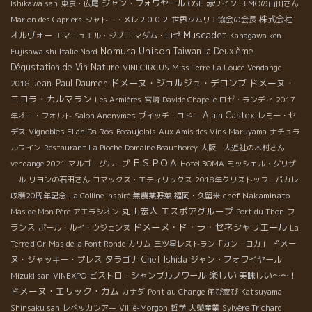
ジャン・フォワヤール
Ishikawa san
東京・広尾
OSE
赤ワイン
ＢＭОの山田さん
株式会社
Marion des Capriers
シャトー・メレ２００２
世界ソムリエ協会の会長
Muscadet
オルヴォー
エマニュエル・ジブロ
マダム・ロゼ
Kanagawa ken
Nomura Unison
Taiwan la Deuxième
Fujisawa shi
Italie Nord
Dégustation de Vin Nature
VINI CIRCUS
Miss Terre
La Louce
Vendange
ドメーヌ・ジョルジュ・デコンブ
ドメーヌ・
Jean-Paul Daumen
2018
ニコラ・カルマラン
Les Armières
宮崎
Davide Chapelle
ロゼ・ランディ
2017
Alain Castex
年オー・フォルト
Salon Anonymes
プイッチ・ロドー
レミー・セ
デス
Vignobles Elian Da Ros
Beeaujolais
Aux Amis des Vins Maruyama
ナチュラ
ルワイン
Restaurant La Pioche
Domaine Beauthorey
大阪 大近社の木村さん
ＥＳＰＯＡ
vendange 2021
マルゴ・グループ
Hotel BOMA
ミッシェル・グリザ
ール
リヨンの石田さん
コマックス・エティリックス
2018年クリストッフ・パカレ
chef Nakaminato
収穫20周年記念
La Colline Inspiré
無農薬野菜
福岡・久留米
丸山宏人
エスポアグループ
フ
Mas de Mon Père
アエラシオン
Port du Thon
ドメーヌ・ド・ラ・セネシャリエール
ランス
ポール・ルイ・ウジェンヌ
La
ドメー
Terre d'Or
Mas de la Font Ronde
カリム
三ツ星レストラン「カン・ロカ」
ヌ・ジャッキー・プレス
タラゴナ
Chef Ishida
ジャン・フォワイヤール
楽しい
ビストロ・シャンブルノワール
美味しい～～！
Mizuki san
VINEXPO
ドメーヌ・エリック・カム
カナダ
Pont au Change
侘び寂び
Katsuyama
Shinsaku san
レベッカツアー
Villié-Morgon
哲学
大榮産業
Sylvère Trichard