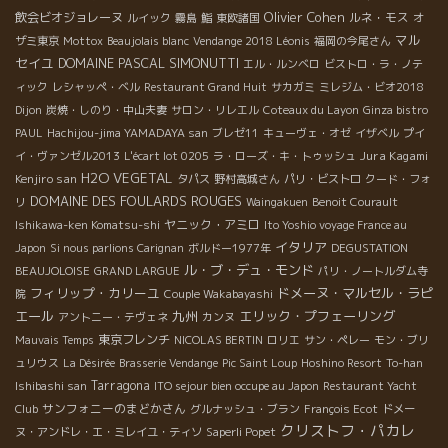
Olivier Cohen
飲会ビオジョレーヌ
ルネ・モス
ルイック
霧島
鮨
東欧諸国
オ
マル
ザミ東京
Mottox
Beaujolais blanc
Vendange 2018 Léonis
福岡の今尾さん
セイユ
DOMAINE PASCAL SIMONUTTI
エル・ルンベロ
ビストロ・ラ・ノテ
ィック
レシャッペ・ベル
Restaurant Grand Huit
サカガミ
ミレジム・ビオ2018
Dijon
炭焼・しのり・中山夫妻
サロン・リレエル
Coteaux du Layon
Ginza bistro
PAUL
Hachijou-jima YAMADAYA san
ブレゼ11
キューヴェ・オゼ
イザベル
プイ
Jura Kagami
イ・ヴァンゼル2013
L'écart lot 0205
ラ・ローズ・キ・トゥッシュ
H2O VEGETAL
Kenjiro san
タパス
野村高城さん
パリ・ビストロ
クード・フォ
DOMAINE DES FOULARDS ROUGES
リ
Waingakuen
Benoit Courault
ヤニック・アミロ
Ishikawa-ken Komatsu-shi
Ito Yoshio voyage France au
イタリア
Japon
Si nous parlions Carignan
ボルドー1977年
DEGUSTATION
ル・ブ・デュ・モンド
BEAUJOLOISE
GRAND LARGUE
パリ・ノートルダム寺
フィリップ・カリーユ
ドメーヌ・マルセル・ラピ
院
Couple Wakabayashi
エール
九州
エリック・プフェーリング
アントニー・テヴェネ
カンヌ
東京フレンチ
Mauvais Temps
NICOLAS BERTIN
ロリエ
サン・ペレー
モン・ブリ
ュリウス
La Désirée
Brasserie Vendange
Pic Saint Loup
Hoshino Resort
To-han
Tarragona
Ishibashi san
ITO sejour bien occupe au Japon
Restaurant Yacht
サンフォニーのまどかさん
Club
グルナッシュ・ブラン
François Ecot
ドメー
クリストフ・パカレ
ヌ・アンドレ・エ・ミレイユ・ティソ
Saperli Popet