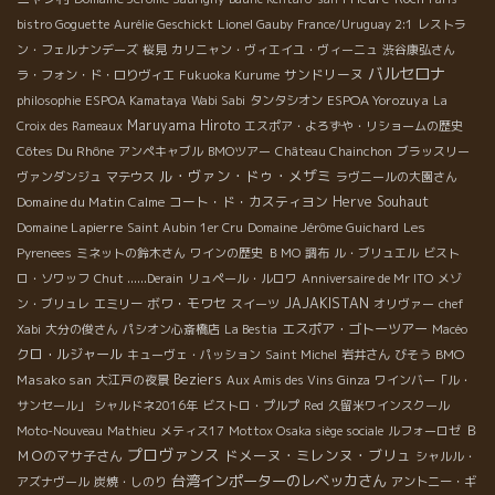
bistro Goguette
Aurélie Geschickt
Lionel Gauby
France/Uruguay 2:1
レストラ
ン・フェルナンデーズ
桜見
カリニャン・ヴィエイユ・ヴィーニュ
渋谷康弘さん
バルセロナ
サンドリーヌ
ラ・フォン・ド・ロりヴィエ
Fukuoka Kurume
ESPOA Yorozuya
philosophie
ESPOA Kamataya
Wabi Sabi
タンタシオン
La
Maruyama Hiroto
Croix des Rameaux
エスポア・よろずや・リショームの歴史
Côtes Du Rhône
アンペキャブル
BMOツアー
Château Chainchon
ブラッスリー
ル・ヴァン・ドゥ・メザミ
ヴァンダンジュ
マテウス
ラヴニールの大園さん
Domaine du Matin Calme
コート・ド・カスティヨン
Herve Souhaut
Domaine Lapierre
Saint Aubin 1er Cru
Domaine Jérôme Guichard
Les
Pyrenees
ミネットの鈴木さん
ワインの歴史
ＢＭО
調布
ル・ブリュエル
ビスト
ロ・ソワッフ
Chut ......Derain
リュペール・ルロワ
Anniversaire de Mr ITO
メゾ
ボワ・モワセ
JAJAKISTAN
ン・ブリュレ
エミリー
スイーツ
オリヴァー
chef
エスポア・ゴトーツアー
Xabi
大分の俊さん
パシオン心斎橋店
La Bestia
Macéo
クロ・ルジャール
BMO
キューヴェ・パッション
Saint Michel
岩井さん
びそう
Masako san
Beziers
大江戸の夜景
Aux Amis des Vins Ginza
ワインバー「ル・
サンセール」
シャルドネ2016年
ビストロ・プルプ
Red
久留米ワインスクール
Ｂ
Moto-Nouveau
Mathieu
メティス17
Mottox Osaka siège sociale
ルフォーロゼ
プロヴァンス
ドメーヌ・ミレンヌ・ブリュ
ＭＯのマサ子さん
シャルル・
台湾インポーターのレベッカさん
アズナヴール
炭焼・しのり
アントニー・ギ