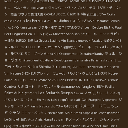
Domaine Le Bout du Monde
レディー・シャスラ2017年
Centre
Rosé
ヤン・ベルトラン
biodynamic
ワインバー・ヴィノヴェリータス
オザミ・デ・ヴァ
C'est le Vin
ン 銀座
サボリの鎌田夫妻
ORVEAUX CO.
山田屋ツアー
Ooita
Ivo Ferreira
Domaine Léonis
canicule 2018
石川県小松市のエスポアもりたか
Bistro Paul
小松
BMO Kamata san
ホテル・ボマ
エスポアよろずや
Jean Delobre
Bert Dégustation
ラピエ
エニンドさん
Minette Sano san
シリル・ル・モワン
ール家
猛暑2018年
La Grosse Nadine Vin Blanc Liquoreux
Pacalet
長崎アンペキ
ピエール・ラフォレ
ャブル
Laurent FELL
セロス
オルガンの紺野さん
ジョルジ
Domaine Gauby
ジュル・シ
ュ・ルマリエ
ガロ・ヴァン
Ginza Kiji Okonomiyaki
ニ
ョーヴェ
Châteauneuf-du-Pape
Développement ensemble
Paris restaurant
コラ・ルノー
Bistro Shimba
Strasbourg
Jun san
Histoire du vin
Bistro
Vin Nature SHONZUI
アレ・レ・ヴェール
ぺルナン・ヴェルジュレス村
Notre-
Dame
クロード・アリエ
cèdre de 2300 ans
Bistro UN JOUR
Fukuoka
Arnaud
domaine de l'anglore
銀座
Combier
リタ
コート・ド・マルペール
Paellia
Saint Aubin
Les Foulards Rouges
オザミグループ
サンタン
Caviar
2017年
ボジョレ・ヌーヴォー
En Mets fais ce qu'il te plait
Ozil Frangins Vignerons
ジ
ドメーヌ・ドミニック・
ャッキー・プレス
Paris bistros
ルノワール1989年
ドゥラン
Alain
ニコラ・ベルタン
Normandie
Brasil
Sophia Bauchet
Iidabashi
Aux Amis Komatsu san
ドメーヌ・パスカル・シモヌッティ
Le Ginglet
藤丸
QV.g
バザス牛のウイリアムさん
Bruno Granier
Rosé Obi Wine
chef Xavi
Paris