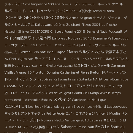
ル・
ァル・ブラン
châtaignier de 600 ans
メーヌ・デ・フラール・ルージュ
ケケ
ルペール・ド・カルトゥッシュ
ボージョロワーズ試飲会
Tokyo Mitaka
DOMAINE GEORGES DESCOMBES
Arima
Acignan
セナさん
ジャンヌ・ダ
ルクとシャルル７世
Katsuyama
Jérôme Guichard
Pitrou 2004
La Pioche
ス
Hayashi Shinya
COSTADORE
Château Poupille 2015
Bernard Nady Foucault
ペイン自然派ワイン見本市
Laforest Nouveau 2018
Domaine Pattes-Loup
ラ・カサ・デル・ぺロ
シャトー・カッシーニ
ビストロ・ラ・ヴィーニュ
ルーブル
Macon
シルヴァンさん
後藤アキ子さ
松井さん
Event du Vin Nature au Japon
ん
ディオニ社
Chef Yujiro san
ドメーヌ・ド・ラ・セネシャリエールのミワコさん
Hoshikawa-san
観光
Mr. Hiroto Maruyama
ビストロ・ビュヴァール
Carignan
ドメーヌ・アン
Vieilles Vignes 16
Fronton
Domaine Catherine et Pierre Breton
ドレ・オステルタグ
Faugères
Katsumata san Gotenba
NAHA
Jean-Dominique
ビストロ・ブリュタル
CASSINI
クリストフ・ペイリュス
カンパニェス
ピザ
店 ロバ・セリア
マスぺリ
Clos de Vougeot Grand Cru
Nadja
Avec le Temps
スペイン
restaurent L'Alchemille
Babass
Carole de La Nautique
RECREATION
Sylvain Hoesch
Les Beaux Macs
Iode
Jean-Michel Lasbouygues
ドメ
マッシモとアントネッラ
La Petite Pépée
エノ・コネクション
Vincent Moulin
ーヌ・ド・ラ・ボルド
Nomura Naoko
Vendange 2018 Lapierre
オリビエ・クロ
BMO
Le Bout du
Sakagami Hino-san
ス
Vin S M
フランス決勝戦
ロイック