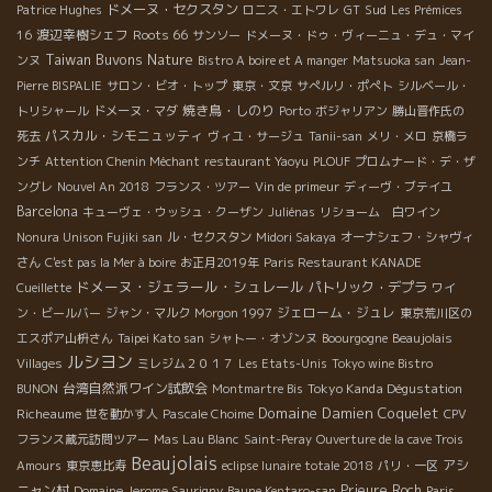
ドメーヌ・セクスタン
Sud
Patrice Hughes
ロニス・エトワレ
GT
Les Prémices
渡辺幸樹シェフ
Roots 66
16
サンソー
ドメーヌ・ドゥ・ヴィーニュ・デュ・マイ
Taiwan Buvons Nature
ンヌ
Bistro A boire et A manger
Matsuoka san
Jean-
Pierre BISPALIE
サロン・ビオ・トップ
東京・文京
サぺルリ・ポぺト
シルベール・
焼き鳥・しのり
トリシャール
ドメーヌ・マダ
Porto
ボジャリアン
勝山晋作氏の
パスカル・シモニュッティ
死去
ヴィユ・サージュ
Tanii-san
メリ・メロ
京橋ラ
ンチ
Attention Chenin Méchant
restaurant Yaoyu
PLOUF
プロムナード・デ・ザ
ングレ
Nouvel An 2018
フランス・ツアー
Vin de primeur
ディーヴ・ブテイユ
Barcelona
キューヴェ・ウッシュ・クーザン
Juliénas
リショーム 白ワイン
Nonura Unison Fujiki san
ル・セクスタン
Midori Sakaya
オーナシェフ・シャヴィ
さん
C'est pas la Mer à boire
お正月2019年
Paris Restaurant KANADE
ドメーヌ・ジェラール・シュレール
パトリック・デプラ
Cueillette
ワイ
ジェローム・ジュレ
ン・ビールバー
ジャン・マルク
Morgon 1997
東京荒川区の
エスポア山枡さん
Taipei Kato san
シャトー・オゾンヌ
Boourgogne
Beaujolais
ルシヨン
Villages
ミレジム２０１７
Les Etats-Unis
Tokyo wine Bistro
台湾自然派ワイン試飲会
Tokyo Kanda Dégustation
BUNON
Montmartre Bis
Domaine Damien Coquelet
Richeaume
世を動かす人
Pascale Choime
CPV
フランス蔵元訪問ツアー
Mas Lau Blanc
Saint-Peray
Ouverture de la cave Trois
Beaujolais
アシ
Amours
東京恵比寿
eclipse lunaire totale 2018
パリ・一区
ニャン村
Prieure Roch
Domaine Jerome Saurigny
Baune Kentaro-san
Paris