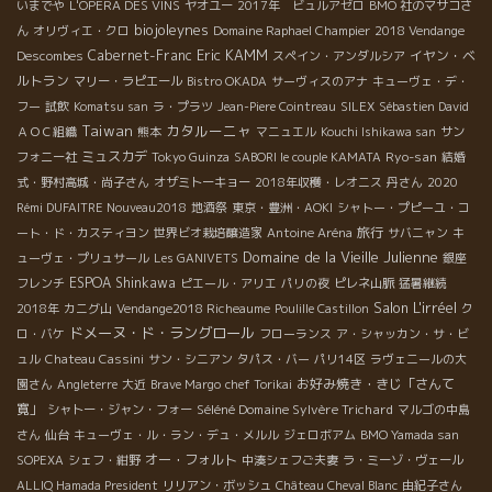
いまでや
L'OPERA DES VINS
ヤオユー
2017年 ビュルアゼロ
BMO 社のマサコさ
ジル・カトリーヌ・ヴェルジェ、オリヴィエ・クザンなど自然派
biojoleynes
のレジェンドな蔵が集まっている。 5) La Dive Bouteille ラ・
ん
オリヴィエ・クロ
Domaine Raphael Champier
2018 Vendange
Eric KAMM
ディーヴ・ブテイユ 自然派の組織では最古参のグループ。ワイン
Cabernet-Franc
イヤン・ベ
Descombes
スペイン・アンダルシア
ライターのシルヴィー・オジュローが主催する組織。 ラピエール
ルトラン
マリー・ラピエール
Bistro OKADA
サーヴィスのアナ
キューヴェ・デ・
醸造など自然派の初期よりやっている蔵が多く、上記の他の組織
フー
試飲
Komatsu san
ラ・プラツ
Jean-Piere Cointreau
SILEX
Sébastien David
に入ってる蔵も重複してこのディーヴ・ブテイユに参加している
Taiwan
カタルーニャ
ＡＯＣ組織
熊本
マニュエル
Kouchi Ishikawa san
サン
蔵もいる。最も大規模な試飲会である。とても一日では周りきれ
ミュスカデ
Ryo-san
フォニー社
Tokyo Guinza
SABORI le couple KAMATA
結婚
ない数の蔵が参加している。 ――――――――――
式・野村高城・尚子さん
オザミトーキョー
2018年収穫・レオニス
丹さん
2020
―――――――――――― どの試飲会も訪問客が多すぎて、試飲
Rémi DUFAITRE Nouveau2018
地酒祭
東京・豊洲・AOKI
シャトー・プピーユ・コ
したい蔵のブースに近づくだけでも、かなりの時間がかかるほど
旅行
ート・ド・カスティヨン
世界ビオ栽培醸造家
Antoine Aréna
サバニャン
キ
混みようだった。 自然派が世界中に物凄いスピードで広がってい
Domaine de la Vieille Julienne
ューヴェ・プリュサール
Les GANIVETS
銀座
るのが実感できる。 この急激な発展が、今まで和気あいあいでや
ESPOA Shinkawa
フレンチ
ピエール・アリエ
パリの夜
ピレネ山脈
猛暑継続
っていた自然派グループの雰囲気が、ビジネス、ビジネスの利己
Salon L'irréel
2018年
カニグ山
Vendange2018 Richeaume
Poulille Castillon
ク
的な世界のバイヤーが増えたことで妙な方向へ流されてしまう蔵
ドメーヌ・ド・ラングロール
ロ・バケ
フローランス
ア・シャッカン・サ・ビ
元も出てくるのではないだろうか。 大金をもってビジネス、ビジ
ュル
Chateau Cassini
サン・シニアン
タパス・バー
パリ14区
ラヴェニールの大
ネスで横取りしていく、あるいわ口八丁手八丁で純な蔵元を口説
お好み焼き・きじ「さんて
園さん
Angleterre
大近
Brave Margo
chef Torikai
いて横取りしていく、バイヤーが増えてくるだろう。わが社の利
寛」
Séléné Domaine Sylvère Trichard
シャトー・ジャン・フォー
マルゴの中島
益至上主義のビジネスマン的なバイヤーが増えてきている。 価格
さん
仙台
キューヴェ・ル・ラン・デュ・メルル
ジェロボアム
BMO Yamada san
競争で他を蹴落としていくビジネスがこの世界にも出てくるだろ
オー・フォルト
SOPEXA
シェフ・紺野
中湊シェフご夫妻
ラ・ミーゾ・ヴェール
う。 人間関係を大切にしながら本然的な関係で成り立っていた自
ALLIQ Hamada President
リリアン・ボッシュ
Château Cheval Blanc
由紀子さん
然派の中に、いわゆる普通のビジネスの分野の人達が参入してき