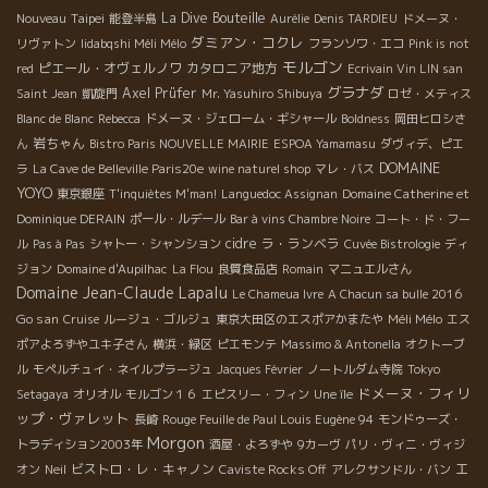
Taipei
La Dive Bouteille
Nouveau
能登半島
Aurélie
Denis TARDIEU
ドメーヌ・
ダミアン・コクレ
リヴァトン
Iidabqshi Méli Mélo
フランソワ・エコ
Pink is not
モルゴン
ピエール・オヴェルノワ
カタロニア地方
red
Ecrivain Vin LIN san
グラナダ
Axel Prüfer
Saint Jean
凱旋門
Mr. Yasuhiro Shibuya
ロゼ・メティス
Blanc de Blanc
Rebecca
ドメーヌ・ジェローム・ギシャール
Boldness
岡田ヒロシさ
岩ちゃん
ん
Bistro Paris NOUVELLE MAIRIE
ESPOA Yamamasu
ダヴィデ、ピエ
DOMAINE
ラ
La Cave de Belleville Paris20e
wine naturel shop
マレ・バス
YOYO
東京銀座
T'inquiètes M'man!
Languedoc Assignan
Domaine Catherine et
Dominique DERAIN
ポール・ルデール
Bar à vins Chambre Noire
コート・ド・フー
cidre
ラ・ランベラ
ル
Pas à Pas
シャトー・シャンション
Cuvée Bistrologie
ディ
ジョン
Domaine d'Aupilhac
La Flou
良質食品店
Romain
マニュエルさん
Domaine Jean-Claude Lapalu
Le Chameua Ivre
A Chacun sa bulle 2016
Go san
Méli Mélo
Cruise
ルージュ・ゴルジュ
東京大田区のエスポアかまたや
エス
ポアよろずやユキ子さん
横浜・緑区
ピエモンテ
Massimo & Antonella
オクトーブ
ル
モペルチュイ・ネイルプラージュ
Jacques Février
ノートルダム寺院
Tokyo
ドメーヌ・フィリ
Setagaya
オリオル
モルゴン１６
エピスリー・フィン
Une île
ップ・ヴァレット
長崎
Rouge Feuille de Paul Louis Eugène 94
モンドゥーズ・
Morgon
トラディション2003年
酒屋・よろずや
9カーヴ
パリ・ヴィニ・ヴィジ
エ
ビストロ・レ・キャノン
オン
Neil
Caviste Rocks Off
アレクサンドル・バン