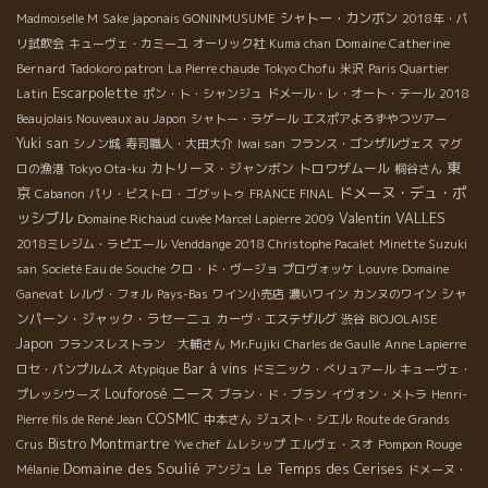
シャトー・カンボン
Madmoiselle M
Sake japonais GONINMUSUME
2018年・パ
たと云える。 造り手も、販売する人も、飲む人も、人間的である
Domaine Catherine
リ試飲会
キューヴェ・カミーユ
オーリック社
Kuma chan
こと、人間としての生き方の哲学が大切な時代がやって来たと云
Bernard
Tadokoro patron
La Pierre chaude
Tokyo Chofu
米沢
Paris Quartier
える。 利益至上主義のビジネスの仕組みに流れていくと、この自
Escarpolette
然派の流れの“純”な大切な部分が無くなっていくだろう。 どのワ
Latin
ポン・ト・シャンジュ
ドメール・レ・オート・テール
2018
インを、誰から買って、誰に売って、どんな風に提供していく
Beaujolais Nouveaux au Japon
シャトー・ラゲール
エスポアよろずやつツアー
か、どんな風に飲まれていくか、大切な時代が到来している。 自
Yuki san
シノン城
寿司職人・大田大介
Iwai san
フランス・ゴンザルヴェス
マグ
分のところに手に入りさえすればOKという考え方では、自然派の
東
カトリーヌ・ジャンボン
トロワザムール
ロの漁港
Tokyo Ota-ku
桐谷さん
大切な部分が失われていくだろう。 これからが面白いし、遠くを
京
ドメーヌ・デュ・ポ
Cabanon
パリ・ビストロ・ゴグットゥ
FRANCE FINAL
観ながら醸造家、販売者、飲む人達がハッピーになるメカニズム
ッシブル
Valentin VALLES
Domaine Richaud
cuvée Marcel Lapierre 2009
を築きたい。
2018ミレジム・ラピエール
Venddange 2018 Christophe Pacalet
Minette Suzuki
san
Societé Eau de Souche
クロ・ド・ヴージョ
プロヴォッケ
Louvre
Domaine
シャ
Ganevat
レルヴ・フォル
Pays-Bas
ワイン小売店
濃いワイン
カンヌのワイン
ンパーン・ジャック・ラセーニュ
カーヴ・エステザルグ
渋谷
BIOJOLAISE
Japon
フランスレストラン 大輔さん
Mr.Fujiki
Charles de Gaulle
Anne Lapierre
Bar à vins
ロセ・パンプルムス
Atypique
ドミニック・べリュアール
キューヴェ・
ニース
Louforosé
プレッシウーズ
ブラン・ド・ブラン
イヴォン・メトラ
Henri-
COSMIC
Pierre fils de René Jean
中本さん
ジュスト・シエル
Route de Grands
Bistro Montmartre
Pompon Rouge
Crus
Yve chef
ムレシップ
エルヴェ・スオ
Domaine des Soulié
Le Temps des Cerises
Mélanie
アンジュ
ドメーヌ・