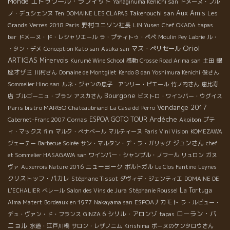
Monde
エドゥワール・ラフィット
Yanaginuma Kenichi san
ドメーヌ・ブル
Aux Amis
Takenouchi san
ノ・デュシェンヌ
Ten
DOMAINE LES CLAPAS
Les
野村ユニソン社長
Grands Verres 2018 Paris
LIN Yusen
Chef OKADA
tapas
bar
ドメーヌ・ド・レシャリエール
ラ・プティトゥ・ペペ
Moulin Pey Labrie
ル・
Oriol
マス・ぺリセール
ｒタン・デメ
Conception Kato san
Asuka san
ARTIGAS
Minervois
銀
Kurumé Wine School
感動
Crosse Road Arima san
土田
座オザミ
川村さん
Domaine de Montgilet
Kendo 8 dan Yoshimura Kenichi
俊さん
Sommelier Hino san
ルネ・ジャンの息子 アンリー・ピエール
竹ノ内さん
恵比寿
Bourgone
店
ブルゴーニュ・ブラン
アスカさん
ビストロ・ワインバー・ウグイス
Vendange 2017
Paris bistro MARGO
Chateaubriand
La Casa del Perro
Ardèche
ESPOA GOTO TOUR
Cabernet-Franc 2007
Cornas
Akoibon
プテ
ィ・マックス
film
マルク・ぺナベール
マルティーヌ
Paris Vini Vision
KOMEZAWA
ジュンさん
ジェーテー
Barbecue Soirée
サン・マルタン・デ・ラ・ガリッグ
chef
et Sommelier HASAGAWA san
ワインバー・シャンブル・ノワール
リュロン
ガヌ
ニューヨーク
ヴァ
Auxerrois Nature 2016
ポルトガル
Le Clos Fantine
Leynes
クリストッフ・パカレ
Stéphane Tissot
ダヴィデ・ジェンティエ
DOMAINE DE
La Tortuga
L'ECHALIER
ベレール
Salon des Vins de Jura
Stéphanie Roussel
ESPOAナカモト
Alma Matert
Bordeaux en 1977
Nakayama san
ラ・ルビュー・
ローラン・バ
シリル・アロンゾ
デュ・ヴァン・ド・フランス
GINZA 6
tapas
ニョル
水道・江戸川橋
サロン・レザノニム
Kirishima
ボーヌのケンタロウさん