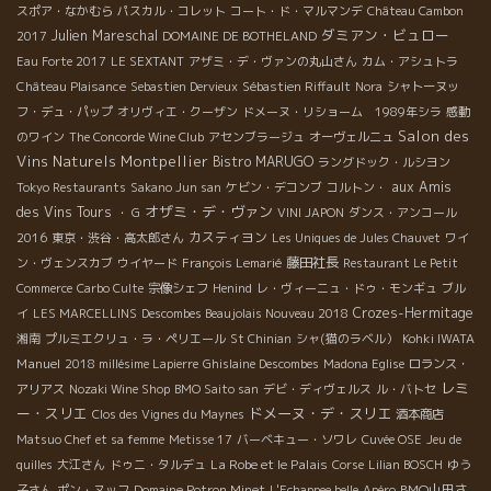
スポア・なかむら
パスカル・コレット
コート・ド・マルマンデ
Château Cambon
ダミアン・ビュロー
Julien Mareschal
2017
DOMAINE DE BOTHELAND
Eau Forte 2017
LE SEXTANT
アザミ・デ・ヴァンの丸山さん
カム・アシュトラ
Château Plaisance
Sebastien Dervieux
Sébastien Riffault
Nora
シャトーヌッ
フ・デュ・パップ
オリヴィエ・クーザン
ドメーヌ・リショーム 1989年シラ
感動
Salon des
のワイン
The Concorde Wine Club
アセンブラージュ
オーヴェルニュ
Vins Naturels Montpellier
Bistro MARUGO
ラングドック・ルシヨン
aux Amis
Tokyo Restaurants
Sakano Jun san
ケビン・デコンブ
コルトン・
オザミ・デ・ヴァン
des Vins Tours
・ G
VINI JAPON
ダンス・アンコール
カスティヨン
2016
東京・渋谷・高太郎さん
Les Uniques de Jules Chauvet
ワイ
藤田社長
ン・ヴェンスカブ
ウイヤード
François Lemarié
Restaurant Le Petit
Commerce
Carbo Culte
宗像シェフ
Henind
レ・ヴィーニュ・ドゥ・モンギュ
ブル
Crozes-Hermitage
イ
LES MARCELLINS
Descombes Beaujolais Nouveau 2018
湘南
プルミエクリュ・ラ・ペリエール
St Chinian
シャ(猫のラベル）
Kohki IWATA
Manuel
2018 millésime Lapierre
Ghislaine Descombes
Madona Eglise
ロランス・
レミ
アリアス
Nozaki Wine Shop
BMO Saito san
デビ・ディヴェルス
ル・バトセ
ー・スリエ
ドメーヌ・デ・スリエ
Clos des Vignes du Maynes
酒本商店
Matsuo Chef et sa femme
Metisse 17
バーベキュー・ソワレ
Cuvée OSE
Jeu de
La Robe et le Palais
quilles
大江さん
ドゥニ・タルデュ
Corse
Lilian BOSCH
ゆう
BMO山田さ
子さん
ポン・ヌッフ
Domaine Potron Minet
L'Echappee belle
Apéro