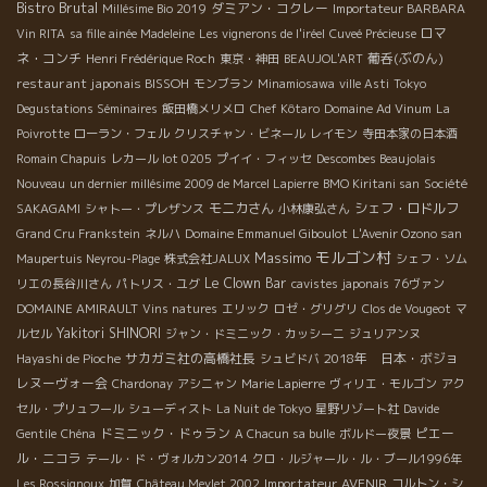
Bistro Brutal
ダミアン・コクレー
Millésime Bio 2019
Importateur BARBARA
ロマ
Vin RITA
sa fille ainée Madeleine
Les vignerons de l'iréel
Cuveé Précieuse
ネ・コンチ
葡呑(ぶのん)
Henri Frédérique Roch
東京・神田
BEAUJOL'ART
restaurant japonais BISSOH
モンブラン
Minamiosawa
ville Asti
Tokyo
Degustations Séminaires
飯田橋メリメロ
Chef Kôtaro
Domaine Ad Vinum
La
Poivrotte
ローラン・フェル
クリスチャン・ビネール
レイモン
寺田本家の日本酒
Romain Chapuis
レカール lot 0205
プイイ・フィッセ
Descombes Beaujolais
Nouveau
un dernier millésime 2009 de Marcel Lapierre
BMO Kiritani san
Société
モニカさん
シェフ・ロドルフ
SAKAGAMI
シャトー・プレザンス
小林康弘さん
Grand Cru Frankstein
ネルハ
Domaine Emmanuel Giboulot
L'Avenir Ozono san
モルゴン村
Massimo
Maupertuis Neyrou-Plage
株式会社JALUX
シェフ・ソム
Le Clown Bar
リエの長谷川さん
パトリス・ユグ
cavistes japonais
76ヴァン
DOMAINE AMIRAULT
Vins natures
エリック
ロゼ・グリグリ
Clos de Vougeot
マ
Yakitori SHINORI
ルセル
ジャン・ドミニック・カッシーニ
ジュリアンヌ
サカガミ社の高橋社長
2018年 日本・ボジョ
Hayashi de Pioche
シュビドバ
レヌーヴォー会
Chardonay
アシニャン
Marie Lapierre
ヴィリエ・モルゴン
アク
セル・プリュフール
シューディスト
La Nuit de Tokyo
星野リゾート社
Davide
ドミニック・ドゥラン
ピエー
Gentile
Chéna
A Chacun sa bulle
ボルドー夜景
ル・ニコラ
テール・ド・ヴォルカン2014
クロ・ルジャール・ル・ブール1996年
Importateur AVENIR
Les Rossignoux
加賀
Château Meylet 2002
コルトン・シ