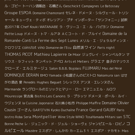
Geschickt
ル・ゴビー
トーハン酒販店・石橋さん
Campagnes
Le Batossay
Groupe ESPOA
Domaine Chamonard
セレネ・ドメーヌ・シルヴェール・トリシ
ャール
キューヴェ・ティボ
オレリアン・プチ
インポーター「サンフォニー」試飲
Chef Kouki WATANABE
会2017年
ラ・ヴリーユ・エ・ル・パピヨン
Domaine
Domaine de la
Patte Loup
ドメーヌ・トマ・ルアネ
ＡＣコート・ド・ブルイイ
Romanée-Conti
La Ferme des Sept Lunes
メリル・エ・ジェラルディンヌ・
自然派ワイン
coinstot vino
クロワジエ
Domaine de l'Ecu
Paris night
THOMAS PICOT
Mathieu Lapierre
De Moor
ジュヴレイ・シャンベルタン
マ
グラエナ
リウス・ラフィット
タンペット
アぺロ
Arts et Metiers
息子のマリウス
クローズ・エルミタージュ
FUJIMARU
Salon B.B.B. Bojolais
Mas del Périé
DOMINIQUE DERAIN
BMO Yamada
小松屋さんのビストロ
Nakamura san
はせ
Hughes Beguet
がわ酒店
愛
Penedès
シレックス
アンヌ・エレンヌさん
Marmande
ラングロールのエリックとマリー・ロー
エマニュエル・ルロワ
Bistro Les Canons
Mouressipe
宮古島
ラ・プラッツ
ドメーヌ・ポール・ルイ・
Domaine Olivier
Philippe Maffre
ウジェンヌ
la Cuisine Japonaise
石川県小松市
Cousin
ゴーさん
France
Gerard GAUBY
GAR'O'VIN
Kyoko Duchaîne
Paris
Montpellier
STC
bistro Roba Seria
Wine Style WINO
TosaYamada Mitani san
コ
Bonne Peche
レ・ジュニック・ド・ジュル・ショーヴェ
ジャンピエール・ロビノ
ルビエール
Mazière
エスポア・しんかわ
カーエム３１
エスポア・ナカモト
Mas