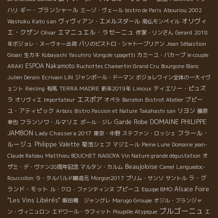
ギー・ブランシャール
ハリ
ミーゾ・ヴェール
bistro de Paris
Abouriou 2002
オリヴィ
Kato san
ヴィヴィアン・エメルスダール
Washoku
南仏モンペイル
エ・クザン
エマニュエル・ラセーニュ
Olivar
作家・リンさん
Gerard
2018
年ボジョレ・ヌーヴォー出荷
パリのビストロ・シャトーブリアン
Jean Sébastion
Gioan
生カキ
Kobayashi Yasuhiro
Vongole spagetti
カミーユ・バカーブ
le couple
ESPOA Nakamoto
ARAKI
Ruchottes Chamertin Grand Cru
Bourgone Blanc
Julien Derain
Ecrivain LIN
ジャンポール・ドーマン
ボジョレワイン全体の一大イヴ
ティエリー・ピュズ
ェント
Riesling
有馬
TERRA MADRE
新年2019年
Limoux
エスポア
ラ
プピー
オリヴィエ
Importateur
オペラ
Barcelon
Bistrot Atelier
ユ・アティピック
リヨン
Arbois
Bistro Passion et Nature
Takahashi san
藤原
DOMAINE PHILIPPE
フランソワ・ルマリエ
Garde Robe
幸也
ポール・ジレ
JAMBON
フラール・
Lady Chassera 2017
東京・中野
ステファン・ロッシェ
ルージュ
Philippe Valette
菊池シェフ
マジエール
Pleine Lune
Domaine jean-
Claude Rateau
Matthieu BOUCHET
NAGOYA Vin Nature grande dégustation
オ
Beaujoloise
ザミ・デ・ヴァン20周年記念
マルタン・カルム
Camel
Languedoc-
ラ・グ
Roussillon
ラ・タルバルド醸造元
Morgon2017
プリム・サンソ
サントル
ランド・モット
プピーユ
Alsace Foire
ル・クロ・ファンティンヌ
Equipe BMO
"Les Vins Libérés"
飯田橋 ジャングレ
Marugo Groupe
オジル・フランジャ
ブルゴーニュ
ン・ヴィニュロン
エドワール・ラフィット
Poupille Atypique
エ