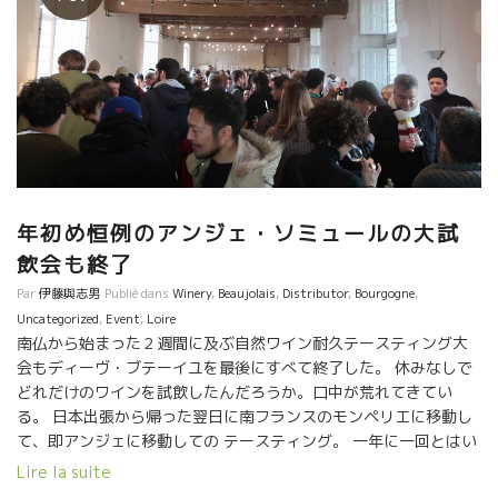
年初め恒例のアンジェ・ソミュールの大試
飲会も終了
Par
伊藤與志男
Publié dans
Winery
,
Beaujolais
,
Distributor
,
Bourgogne
,
Uncategorized
,
Event
,
Loire
南仏から始まった２週間に及ぶ自然ワイン耐久テースティング大
会もディーヴ・ブテーイユを最後にすべて終了した。 休みなしで
どれだけのワインを試飲したんだろうか。口中が荒れてきてい
る。 日本出張から帰った翌日に南フランスのモンペリエに移動し
て、即アンジェに移動しての テースティング。 一年に一回とはい
え、ますます試飲する量が増えていて、訪問者も増えていて、我
Lire la suite
慢大会のようなテースティングレースになってきた。 特に、２周