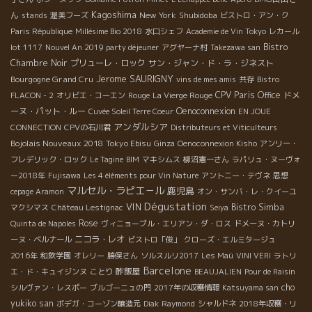
Kagoshima
ん
New York
Shubidoba
stands
渥美フーズ
ビストロ・アン・ク
Paris République
Millésime Bio 2018
水口シェフ
Academie de Vin Tokyo
レカール
Bistro
lot 1117
Nouvel An 2019 party déjeuner
アグヤーナ村
Takezawa san
Chambre Noir
プリューレ・ロック
サン・ジャン・ド・ラ・ジネスト
Jerome SAURIGNY
Bourgogne Grand Cru
vins de mes amis
共存
Bistro
CPV Paris Office
ドメ
FLACON - 2
オリビエ・コーエン
Rouge
La Vierge Rouge
ーヌ・パット・ルー
Oenoconnexion
Cuvée Soleil Terre Coeur
EN JOUE
アンダルシア
CONNECTION
CPVの石川君
Distributeurs et Viticulteurs
Bojolais Nouveaux 2018
Tokyo Ebisu
Ginza
Oenoconnexion Kisho
アンリー・
フレデリック・ロック
Le Tagine
BIM
マキシムス
柳沼憲一さん
ラパリュ・ヌーヴォ
ー2018年
Fujisawa
Les 4 éléments pour Vin Nature
アントニー・テヴネ
思想
マルセル・ラピエ－ル
鹿児島
cepage Aramon
オン・サンバ・レ・クイーユ
Dégustation
VIN
Bistro Simba
マクシマス
Château Lestignac
Seiya
Rose
Quinta de Napoles
ヴィニョーブル・エリアン・ダ・ロス
ドメーヌ・カトリ
ニコラ・レオ
ーヌ・ベルナール
ビストロ「俊」
クローズ・エルミタージュ
2016年
和飲学園
オレリー
勝俣さん
ソルスルリ2017
Les Maù
VINI VERI
ラトリ
Barcelone
酢飯屋
エ・ド・キュイジンヌ
ことり
BEAUJALIEN
Pour de Raisin
cho
シルヴァン・レスポー
ブルゴーニュの門
2017年の収穫情報
Katsuyama san
yukiko san
ボデガ・コーゾン醸造元
Diak
Raymond
シャルドネ
2018年収穫・リ