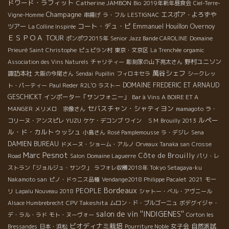
ドワード・ラフィット
Catherine JAMBON
Bio
2019年新年昼食会
Ciel-Terre-
Champagne
エスポア・よろずや
Vigne-Homme
串揚げ
ラ・フル
LESTIGNAC
コート・デュ・ピ
ツアー
Emmanuel Houillon Overnoy
La Colline Inspirée
ＥＳＰＯＡ TOUR
ポンポワ2015年
Senior Jazz Bande CAROLINE
Domaine
Prieuré Saint Christophe
ピュピラン村
東京・文京区
La Trenchée
orgamic
野村ユニソン
Association des Vins Naturels
チャリティー
彫刻家の山下亮太さん
萬谷シェフ
諏訪本社
大阪の今尾さん
Sendai
Pupillin
フィロキセラ
シークレッ
DOMAINE FREDERIC ET ARNAUD
ト・パーティー
Paul Reder
R2L'O
ラストー
GESCHICKT
インポーター「サンフォニー」
Bar à Vins A BOIRE ET A
セバスチャン・シャティヨン
MANGER
メリメロ 宗像さん
mamagoto
ラ・
ルペー
YUZU
コリーヌ・アンスピレ
ケケ・デコンブ
ワイン ＳＭ
Brouilly 2013
ル・ド・カルトゥッシュ
小島さん
Rosé Pamplemousse
ラ・デジレ
Sena
DAMIEN BUREAU
ドメーヌ・ショーム・アルノ
Orveaux Tanaka san
Crosse
Marc Pesnot
Côte de Brouilly
Road
Salon
Domaine Laguerre
パリ・レ
ストラン「ジョルジュ・サンク」
ラフォレ収穫2018年
Tokyo Setagaya-ku
Nakamoto san
ピノ・ドゥニス品種
Vendange2018 Philippe Pacalet
2021
モー
Bordeaux
PEOPLE
リ
Lapalu Nouveau 2018
シャトー・ベル・アヴニール
CPV Takeshita
Alsace Humbrebrecht
ムロン・ド・ブルゴーニュ
ボデグイジャ・
salon de vin ''INDIGENES''
デ・ラル・ラド
モト・ヌーヴォー
Corton les
ビオディナミ栽培
女子会
自然派試
Bressandes
日本・浜松
Pourriture Noble