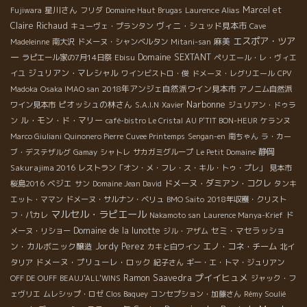
星川さん
Marcel et
Fujiwara
フリダ
Domaine Haut Brugas
Laurence Alias
Claire Richaud
ヴィニ・シュッド見本市
キューヴェ・プランタン
Cave
エスポア・ツア
麻美
Madeleinne
南大沢
ドメーヌ・シャンベルタン
Mitani-san
ー
Domaine SEXTANT
ラピエール家の7月14日祭
Ebisu
ペリエール・レ・ヴィエ
ジュリアン・マレシャル
イユ
ワインビストロ・俊
ドメーヌ・レグリエール
CPV
2018年アンジェ自然派ワイン見本市
Madoka
Osaka IMAO san
アノニム自然派
Narbonne
ピオッシュの林さん
ワイン見本市
S.A.I.N
Xavier
ジュリアン・ドゥラ
ル・モン・ド・マリー
ン
café-bistro Le Cristal
AU P'TIT BON-HEUR
ケランヌ
Marco Giuliani
Quinonero Pierre
Cuvee Printemps
Sengan-en
南ちゃん
ラ・カー
静岡
ブ・デステザルグ
Gamay
シャトレ
サカガミグループ
Le Petit Domaine
Sakurajima 2016
レストラン「オン・メ・フレ・ス・キル・トゥ・プレ」
見本市
ベジエ
ドメーヌ・ダミアン・コクレ
桜島2016
サン
Domaine Jean David
タンキ
エット・ママン
ドメーヌ・サルナン・ベリュ
BMO Saito
2018年収穫・クリスト
マルセル・ラピエール
フ・パカレ
Nakamoto san
Laurence Manya-Krief
ド
Domaine de la lunotte
セミ・マセラッショ
メーヌ・リショー
ジル・アザム
ン・カルボニック醸造
Jordy Perez
エノ・コネ・チーム
カキと白ワイン
北イ
ドメーヌ・プリューレ・ロック
タリア
紀子さん
ギー・エ・トマ・ジュリアン
プイイヒュメ
Ramon Saavedra
OFF DE OUFF
BEAUJ'ALL'WINS
ジャック・フ
ェヴリエ
ムレシップ・ロゼ
Clos Baquey
コンセプション・加藤さん
Rémy Soulié