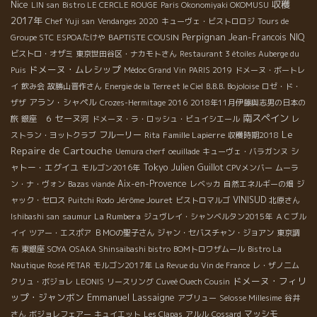
Nice
収穫
LIN san
Bistro LE CERCLE ROUGE
Paris Okonomiyaki OKOMUSU
2017年
Chef Yuji san
Vendanges 2020
キューヴェ・ビストロロジ
Tours de
Perpignan
BAPTISTE COUSIN
Jean-Francois NIQ
Groupe STC
ESPOAたけや
ビストロ・オザミ
東京世田谷区・ナカモトさん
Restaurant 3 étoiles Auberge du
ドメーヌ・ムレシップ
Puis
Médoc Grand Vin
PARIS 2019
ドメーヌ・ボートレ
イ
飲み会
故勝山晋作さん
Energie de la Terre et le Ciel
B.B.B. Bojoloise
ロゼ・ド・
アラン・シャペル
ザザ
Crozes-Hermitage 2016
2018年11月伊藤與志男の日本の
南スペイン
セーヌ河
旅
銀座 ６
ドメーヌ・ラ・ロッシュ・ビュイシエール
レ
Le
フルーリー
Famille Lapierre
ストラン・ヨットクラブ
Rita
収穫時期2018
Repaire de Cartouche
シ
Uemura cherf
oeuillade
キューヴェ・バラガンヌ
Tokyo
ャトー・エグイユ
Julien Guillot
モルゴン2016年
CPVメンバー
ムーラ
Aix-en-Provence
ン・ナ・ヴォン
Bazas viande
レベッカ
自然エネルギーの畑
ジ
Jérôme Jouret
VINISUD
ャック・セロス
Puitchi Rodo
ビストロマルゴ
北原さん
La Rumbera
Ishibashi san
saumur
ジュヴレイ・シャンベルタン2015年
ＡＣブル
イイ
ツアー・エスポア
ＢＭОの聖子さん
ジャン・セバスチャン・ジョアン
東京調
布
東銀座 SOYA
OSAKA Shinsaibashi bistro
BOMトロワザムール
Bistro La
Nautique
Rosé PETAR
モルゴン2017年
La Revue du Vin de France
レ・ザノ二ム
ドメーヌ・フィリ
クリュ・ボジョレ
LEONIS
リースリング
Cuveé Ouech Cousin
ップ・ジャンボン
Emmanuel Lassaigne
アブリュー
Selosse Millesime
谷井
マッシモ
さん
ボジョレフェアー
キュイエット
Les Clapas
アルル
Cossard