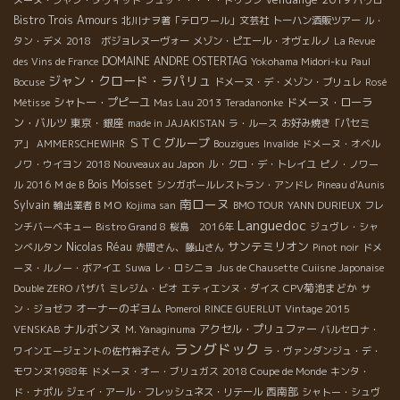
Bistro Trois Amours
北川ナヲ著「テロワール」文芸社
トーハン酒販ツアー
ル・
タン・デメ
2018 ボジョレヌーヴォー
メゾン・ピエール・オヴェルノ
La Revue
DOMAINE ANDRE OSTERTAG
des Vins de France
Yokohama Midori-ku
Paul
ジャン・クロード・ラパリュ
Bocuse
ドメーヌ・デ・メゾン・ブリュレ
Rosé
シャトー・プピーユ
ドメーヌ・ローラ
Métisse
Mas Lau 2013
Teradanonke
ン・バルツ
東京・銀座
made in JAJAKISTAN
ラ・ルース
お好み焼き「パセミ
ＳＴＣグループ
ア」
AMMERSCHEWIHR
Bouzigues
Invalide
ドメーヌ・オベル
ノワ・ウイヨン
2018 Nouveaux au Japon
ル・クロ・デ・トレイユ
ピノ・ノワー
Bois Moisset
ル 2016
M de B
シンガポールレストラン・アンドレ
Pineau d'Aunis
南ローヌ
Sylvain
輸出業者ＢＭＯ
Kojima san
BMO TOUR
YANN DURIEUX
フレ
Languedoc
ンチバーベキュー
Bistro Grand 8
桜島 2016年
ジュヴレ・シャ
サンテミリオン
Nicolas Réau
ンべルタン
赤間さん、藤山さん
Pinot noir
ドメ
ーヌ・ルノー・ボアイエ
Suwa
レ・ロシニョ
Jus de Chausette
Cuiisne Japonaise
CPV菊池まどか
Double ZERO
パザパ
ミレジム・ビオ
エティエンヌ・ダイス
サ
オーナーのギヨム
ン・ジョゼフ
Pomerol
RINCE GUERLUT
Vintage 2015
ナルボンヌ
アクセル・プリュファー
VENSKAB
M. Yanaginuma
バルセロナ・
ラングドック
ワインエージェントの佐竹裕子さん
ラ・ヴァンダンジュ・デ・
モワンヌ1988年
ドメーヌ・オー・ブリュガス
2018 Coupe de Monde
キンタ・
西南部
ド・ナポル
ジェイ・アール・フレッシュネス・リテール
シャトー・シュヴ