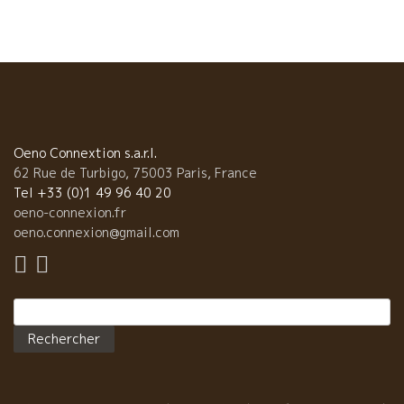
目のAngersのエキサイティングな試飲は、体力と精神力の集中が
必要だった。でも大変興味深いものだった。 それぞれの試飲会に
特徴あり。 1) Les Pénitentes レ・ペニタント試飲会 参加蔵の規
模は最も少ないけどペニタントは自然派の各地のトップクラス、
大御所が揃っている。 レベル的には最もレベルが高い会場である
い。 会場のやや小さめなので人で溢れる会場である。朝一番に会
場入りして混む前に大切なところを試飲する必要がある。 2)
Saint Jean サンジャン試飲会 当初はニコラ・ジョリーがやってい
Oeno Connextion s.a.r.l.
たルネッサンス・デ・アペラッション試飲会だった。 つまりビ
62 Rue de Turbigo, 75003 Paris, France
オ・ディナミ農法のメンバーが主体の試飲会。 ビオ栽培が主体で
Tel +33 (0)1 49 96 40 20
あり、醸造に関しては、あまり自然にこだわっていない蔵も多
oeno-connexion.fr
い。 最近では、このメンバーの中にも、自然な造りをする蔵も増
oeno.connexion@gmail.com
えてきた。特に若手は自然な造りが多い。 3) Les Anonymes レ・
ザノニーム 最も新進気鋭の若手が最も多い試飲会。ディーヴ・ブ
テイユやペニタントにも入れなかったり、自分から敢えて入らな
Rechercher :
い若手がいる。自分達はもっと自由な発想でワイン造りをやって
いきたいと考えている若手が多い。 毎年、初リリ－スの新人も何
人かいる。 4) S.A.I.N サン 自然派グループで最も厳しい条件のも
とで栽培、醸造ををやっているグループ。 今回はJerome
SAURINYジェローム・ソリーニの蔵で極小規模の試飲会を開催。