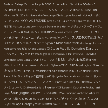
Sandrine
Sashimi
Bodega Cauzon
Poupille 2008
Ardeche Nord
DOMAINE
passion
ドメーヌ・マクシム・マニョン
OVERNOY HOUILLON
藤木さん
Millésime Bio
20e Anniversaire Vendange Christophe Pacalet
ドメーヌ・ドゥ・
NICOLAS TESTARD
ラ・ガランス
Fête du 14 Juillet chez Lapierre
RUE DE LA
PESTE
Maison Jaune de vin rouge
Sommelière Kenny
ボジョレ・ヌーヴォーフェ
アー
ブノワ夫妻
北浜フレンチ
田崎真也さん
vin Octobre
アカデミー・ド・ヴァ
スリエ400年記念
ン・東京
ラ・ヴィエイユ・ジュリアンヌのジャンポール
カプ
Sylvain Richeaume
2018 Vendange Lapierre
リエのマリオン
ブルノ・グラニエ
Domaine Dard et
Château Poupille
Méditerranée
ビム
Chant Coucou
Ribo
Domaine Christophe Pacalet
エメ・コメラス
ESPOAかまたや
B.B.B. ボジョレ試飲会
vendange 2018 Lapalu
シルヴァン・レスポ
ginza
Nomura
Mitsukoshi Shinkan
Arnaud Cassini
Sylvere TRICHARD
Miyako-jima
Unison Suwa
La Chambre Noire
TEMPETE
Madeleine fille d'Alexandre Bain
Paris 11e
ラ・ノティック経営者キャロル
Kyoto
Beaujolais au couchant
ドメー
クロ・マソット
ヌ・ジェローム・ジュレ
Pinot Noir 2016
勝山晋作死去
ブリュ
Fleurie
ノ・シュレール
Château Gaillard
MOF Laurent Duchaîne
Restaurant
Bourgogne
Soya
マルヤガーデンズの柳田さん
Domaine Vacheron
Allez les
Julien Altaber
Verres
大鵬
Alliq Hashimoto san
Berlin
ル・プチ・ドメーヌ
ドメーヌ・ル・ブ・デュ・モ
Village Montpeyroux
Hop'là
寺田本家
SAKE