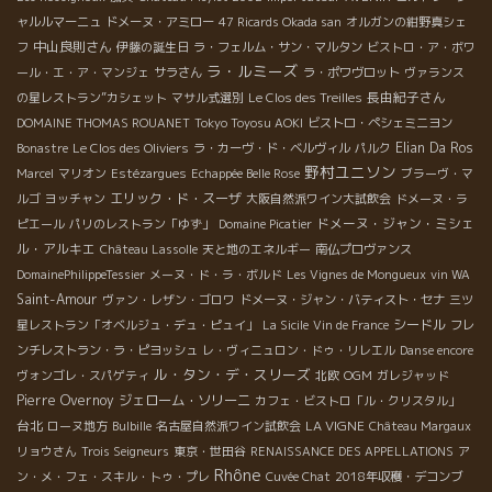
ャルルマーニュ
ドメーヌ・アミロー
47 Ricards Okada san
オルガンの紺野真シェ
中山良則さん
フ
伊藤の誕生日
ラ・フェルム・サン・マルタン
ビストロ・ア・ボワ
ラ・ルミーズ
ール・エ・ア・マンジェ
サラさん
ラ・ポワヴロット
ヴァランス
長由紀子さん
の星レストラン”カシェット
マサル式選別
Le Clos des Treilles
DOMAINE THOMAS ROUANET
Tokyo Toyosu AOKI
ビストロ・ペシェミニヨン
Elian Da Ros
Bonastre
Le Clos des Oliviers
ラ・カーヴ・ド・ベルヴィル
パルク
野村ユニソン
Marcel
マリオン
Estézargues
Echappée Belle Rose
ブラーヴ・マ
エリック・ド・スーザ
ルゴ
ヨッチャン
大阪自然派ワイン大試飲会
ドメーヌ・ラ
ドメーヌ・ジャン・ミシェ
ピエール
パリのレストラン「ゆず」
Domaine Picatier
ル・アルキエ
Château Lassolle
天と地のエネルギー
南仏プロヴァンス
DomainePhilippeTessier
メーヌ・ド・ラ・ボルド
Les Vignes de Mongueux
vin WA
Saint-Amour
ヴァン・レザン・ゴロワ
ドメーヌ・ジャン・バティスト・セナ
三ツ
シードル
星レストラン「オベルジュ・デュ・ピュイ」
La Sicile
Vin de France
フレ
ンチレストラン・ラ・ピヨッシュ
レ・ヴィニュロン・ドゥ・リレエル
Danse encore
ル・タン・デ・スリーズ
ヴォンゴレ・スパゲティ
北欧
OGM
ガレジャッド
Pierre Overnoy
ジェローム・ソリーニ
カフェ・ビストロ「ル・クリスタル」
台北
LA VIGNE
ローヌ地方
Bulbille
名古屋自然派ワイン試飲会
Château Margaux
リョウさん
Trois Seigneurs
東京・世田谷
RENAISSANCE DES APPELLATIONS
ア
Rhône
ン・メ・フェ・スキル・トゥ・プレ
Cuvée Chat
2018年収穫・デコンブ