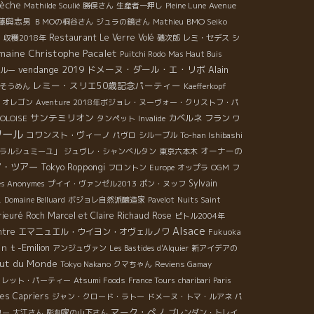
èche
Mathilde Soulié
勝俣さん
生産者一押し
Pleine Lune
Avenue
藤與志男
BMO Seiko
ＢＭОの桐谷さん
ジュラの鏡さん
Mathieu
ュ
Restaurant Le Verre Volé
収穫2018年
磯次郎
レミ・セデス
シ
maine Christophe Pacalet
Puitchi Rodo
Mas Haut Buis
vendange 2019
ドメーヌ・ダール・エ・リボ
Alain
ルー
レミー・スリエ50歳記念パーティー
そうめん
Kaefferkopf
・オレゴン
Aventure
2018年ボジョレ・ヌーヴォー・クリストフ・パ
サンテミリオン
カベルネ フラン
OLOISE
タンペット
Invalide
ワ
ワール
コワンスト・ヴィーノ
パヴロ
シルーブル
To-han Ishibashi
オーナーの
ラルシュミーユ」
ジュヴレ・シャンべルタン
東京六本木
ア・ツアー
Tokyo Roppongi
フロントン
Europe
オップラ
OGM
フ
Sylvain
es Anonymes
プイイ・ヴァンゼル2013
ポン・ヌッフ
ス
Domaine Belluard
ボジョレ自然派醸造家
Pavelot
Nuits Saint
rieuré Roch
Marcel et Claire Richaud
Rose
ピトル2004年
Alsace
ntre
エマニュエル・ウイヨン・オヴェルノワ
Fukuoka
ｔ-Emilion
アンジュヴァン
Les Bastides d'Alquier
新アイデアの
ut du Monde
Tokyo Nakano
クマちゃん
Reviens Gamay
クレット・パーティー
Atsumi Foods
France Tours
charibari
Paris
es Capriers
ジャン・クロード・ラトー
ドメーヌ・トマ・ルアネ
パ
マーク・ペノ
リー
大江さん
彫刻家の山下さん
ブレンダン・トレイ