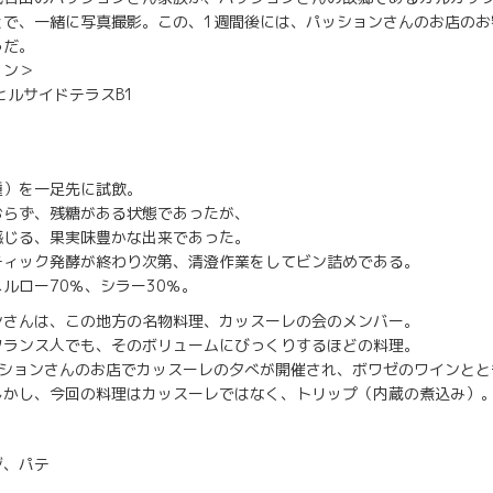
で、一緒に写真撮影。この、1週間後には、パッションさんのお店のお
うだ。
ョン＞
、ヒルサイドテラスB1
種）を一足先に試飲。
おらず、残糖がある状態であったが、
感じる、果実味豊かな出来であった。
ティック発酵が終わり次第、清澄作業をしてビン詰めである。
ルロー70％、シラー30％。
ンさんは、この地方の名物料理、カッスーレの会のメンバー。
フランス人でも、そのボリュームにびっくりするほどの料理。
ッションさんのお店でカッスーレの夕べが開催され、ボワゼのワインとと
しかし、今回の料理はカッスーレではなく、トリップ（内蔵の煮込み）
ジ、パテ