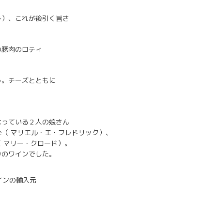
み）、これが後引く旨さ
の豚肉のロティ
う。チーズとともに
なっている２人の娘さん
érique（ マリエル・エ・フレドリック）、
de（ マリー・クロード）。
りのワインでした。
のワインの輸入元
33