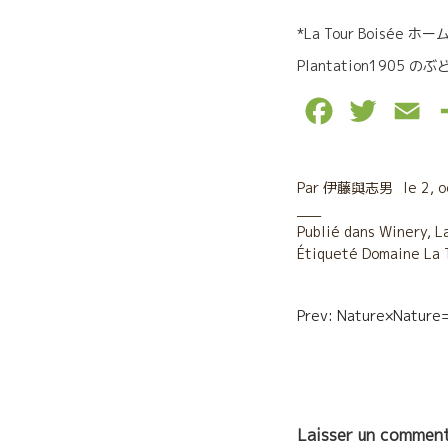
*La Tour Boisée ホ
Plantation1905 の
F
T
E
a
w
m
c
i
a
Par
伊藤與志男
le
2, 
e
t
i
Publié dans
Winery
,
L
Étiqueté
b
Domaine La 
t
l
o
e
Navigatio
Prev: Nature×Nat
o
r
de
k
l’article
Laisser un comment