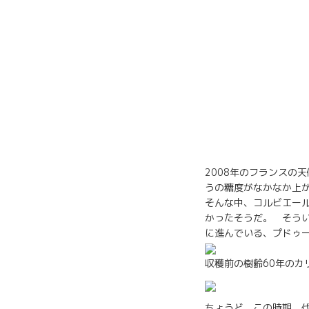
2008年のフランスの
うの糖度がなかなか上
そんな中、コルビエー
かったそうだ。 そういう
に進んでいる、プドゥ
収穫前の樹齢60年のカ
ちょうど、この時期、