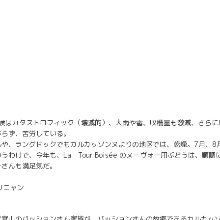
天候はカタストロフィック（壊滅的）、大雨や雹、収穫量も激減、さら
がらず、苦労している。
ルや、ラングドックでもカルカッソンヌよりの地区では、乾燥。7月、8
わけで、今年も、La Tour Boisée のヌーヴォー用ぶどうは、順
ーさんも満足気だ。
リニャン
代官山のパッションさん家族が、パッションさんの故郷であるカルカッ