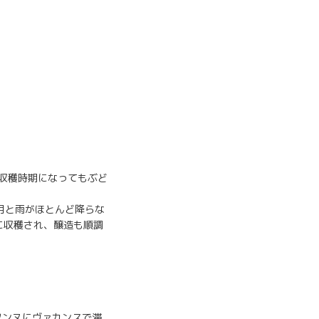
に収穫時期になってもぶど
月と雨がほとんど降らな
調に収穫され、醸造も順調
ソンヌにヴァカンスで滞