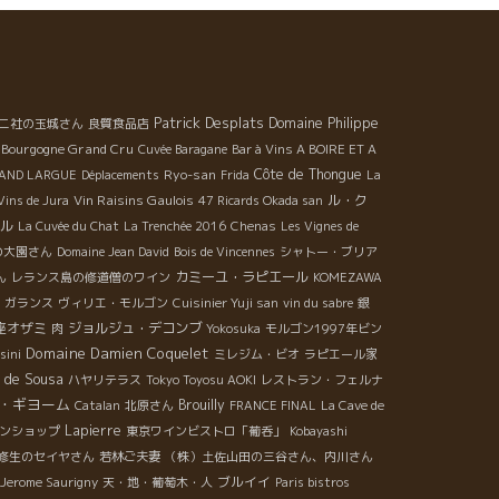
Patrick Desplats
Domaine Philippe
ニ社の玉城さん
良質食品店
Bourgogne Grand Cru
Cuvée Baragane
Bar à Vins A BOIRE ET A
Ryo-san
Côte de Thongue
AND LARGUE
Déplacements
Frida
La
Vin Raisins Gaulois
ル・ク
Vins de Jura
47 Ricards Okada san
ル
La Cuvée du Chat
La Trenchée 2016
Chenas
Les Vignes de
の大園さん
Domaine Jean David
Bois de Vincennes
シャトー・ブリア
カミーユ・ラピエール
ん
レランス島の修道僧のワイン
KOMEZAWA
・ガランス
ヴィリエ・モルゴン
Cuisinier Yuji san
vin du sabre
銀
座オザミ
ジョルジュ・デコンブ
肉
Yokosuka
モルゴン1997年ビン
Domaine Damien Coquelet
sini
ミレジム・ビオ
ラピエール家
 de Sousa
ハヤリテラス
Tokyo Toyosu AOKI
レストラン・フェルナ
・ギヨーム
Brouilly
Catalan
北原さん
FRANCE FINAL
La Cave de
Lapierre
ンショップ
東京ワインビストロ「葡呑」
Kobayashi
修生のセイヤさん
若林ご夫妻
（株）土佐山田の三谷さん、内川さん
ブルイイ
Jerome Saurigny
天・地・葡萄木・人
Paris bistros