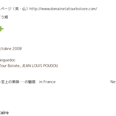
ームページ（英・仏）http://www.domainelatourboisee.com/
ぶどう畑
P
a
r
octobre 2008
t
anguedoc
Tour Boisée
a
,
JEAN LOUIS POUDOU
g
n
ure=至上の美味･･･の魅惑 in France
Ne
e
r
aire