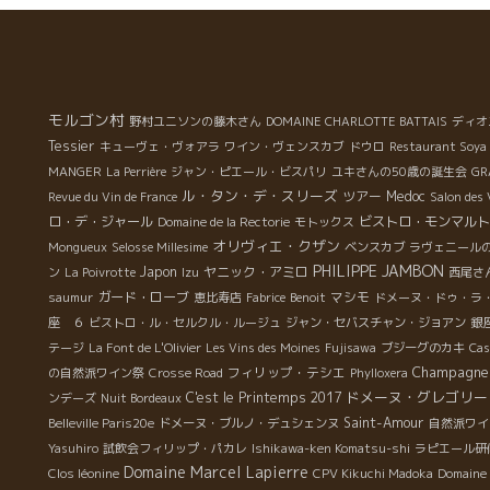
モルゴン村
野村ユニソンの藤木さん
DOMAINE CHARLOTTE BATTAIS
ディオ
Tessier
キューヴェ・ヴォアラ
ワイン・ヴェンスカブ
ドウロ
Restaurant Soya
MANGER
La Perrière
ジャン・ピエール・ビスパリ
ユキさんの50歳の誕生会
GR
ル・タン・デ・スリーズ
ツアー
Medoc
Revue du Vin de France
Salon des 
ロ・デ・ジャール
ビストロ・モンマルト
Domaine de la Rectorie
モトックス
オリヴィエ・クザン
Mongueux
Selosse Millesime
ベンスカブ
ラヴェニール
PHILIPPE JAMBON
Japon
ヤニック・アミロ
ン
La Poivrotte
Izu
西尾さ
ガード・ローブ
マシモ
saumur
恵比寿店
Fabrice
Benoit
ドメーヌ・ドゥ・ラ
銀
座 ６
ビストロ・ル・セルクル・ルージュ
ジャン・セバスチャン・ジョアン
テージ
La Font de L'Olivier
Les Vins des Moines
Fujisawa
ブジーグのカキ
Cas
Champagne
フィリップ・テシエ
の自然派ワイン祭
Crosse Road
Phylloxera
ドメーヌ・グレゴリー
C'est le Printemps 2017
ンデーズ
Nuit Bordeaux
Saint-Amour
Belleville Paris20e
ドメーヌ・ブルノ・デュシェンヌ
自然派ワイ
Yasuhiro
試飲会フィリップ・パカレ
Ishikawa-ken Komatsu-shi
ラピエール研
Domaine Marcel Lapierre
Clos léonine
CPV Kikuchi Madoka
Domaine 