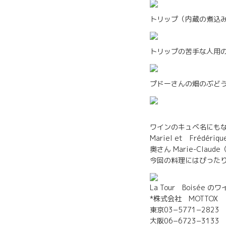
トリップ（内蔵の煮込
トリップの苦手な人用
プドーさんの畑のぶど
ワインのキュベ名にも
Mariel et Fréd
奥さん Marie-Clau
今回の料理にはぴった
La Tour Boisée 
*株式会社 MOTTOX
東京03−5771−2823
大阪06−6723−31