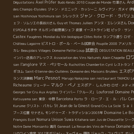
Ard
Axel Prϋfer
Dégustations
Budo Kendo
2018 Coupe de Monde
竹澤さん
伊
des Champs-Elysées
ジャン・ドミニック・カッシーニ
ルヴィアン・ガメイ
ジャン・クロード・ラパリ
san
Hoshinoya Yoshimura san
シレックス
Do
ェフ・ソムリエの長谷川さん
Guy et Thomas Jullien
アンヌ・エレンヌさん
ESPOAよろずや
オルガンの紺野真シェフ
夜景
イーストライン社
ピック・サン・
Castex
Faugères
Mondial du Vin biologique
Côtes Rotie
ランブラ通り
ロゼ・
ビストロ・ポール・ベール試飲会
Château Lagairre
Poupille 2008
アメリカ
試飲会
カレ
Beaujolais Villages
Domaine Patte Loup
DEGUSTATION BEAUJ
ロ
インバー店長のアレックス
Association des Vins Naturels
Alain Chapelle
l'anglore
マス・ぺリセール
san
Ruchottes Chambertin
Cyril
レストラン「
エスポ
ギヨム
Saint-Etienne-des-Oullières
Domaine des Maisons Brulées
Marc Pesnot
restaurant TAIHOU
ランス決勝戦
Marugo Nakajima san
L
マルク・ぺノ
Richeaume
エスポア・ しんかわ
ジェーテー
ロゼ・メティ
Louforosé
Domaine P
Georges 1er Cru Aux Argillas
ワインバー「クルーズ」
Barcelona
ラ・ローブ・エ・ル・パレ
Ce
Katsuyama san
東京・中野
Porto
Ｓａｉｎ
St Jean de la Ginest
Kurume
クリスト・パカレ
Grand Cru
La Sicile
Domaine Le Bo
ブース位置
セナさん
モンドゥーズ・トラディション2003年
Nomura Unison Suwa
François Ecot
Kitahara san
Jus de Chausette
シー
Domaine d
Notre Dame
Monsanto
満月
Ganevat
La Revue des Vins de France
リのワイン食堂
2017年ボジョレ・ヌーヴォー
諏訪
ジャック・フェヴリエ
オレ