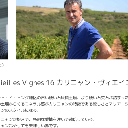
c）
 Vieilles Vignes 16 カリニャン・ヴ
ート・ド・トング地区の古い硬い石灰質土壌、より硬い石英石が詰まっ
の土壌からくるミネラル感がカリニャンの特徴である涼しさとマリアー
インのスタイルになる。
リニャンが好きで、特別な愛情を注いで栽培している。
ニャン冷やしても美味しい赤です。