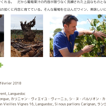
でくれる。 だから葡萄果汁の内容が限りなく洗練された上品なものと
栽の如くに丹念に育てている。そんな葡萄を仕込んだワイン、美味しい
P
a
r
 février 2018
t
vent
,
Languedoc
ongue
a
,
カリニャン・ヴィエイユ・ヴィーニュ
,
シ・ヌ・パルリオン・カ
n Vieilles Vignes 16
,
Languedoc
,
Si nous parlions Carignan
,
ラン