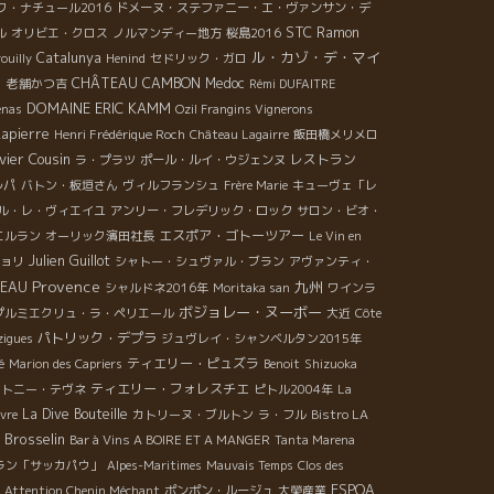
ワ・ナチュール2016
ドメーヌ・ステファニー・エ・ヴァンサン・デ
STC
Ramon
ル
オリビエ・クロス
ノルマンディー地方
桜島2016
ル・カゾ・デ・マイ
Catalunya
ouilly
Henind
セドリック・ガロ
ノ
CHÂTEAU CAMBON
Medoc
老舗かつ吉
Rémi DUFAITRE
DOMAINE ERIC KAMM
énas
Ozil Frangins Vignerons
Lapierre
Henri Frédérique Roch
Château Lagairre
飯田橋メリメロ
vier Cousin
レストラン
ラ・プラツ
ポール・ルイ・ウジェンヌ
ルパ
バトン・板垣さん
ヴィルフランシュ
Frère Marie
キューヴェ「レ
ル・レ・ヴィエイユ
アンリー・フレデリック・ロック
サロン・ビオ・
エスポア・ゴトーツアー
エルラン
オーリック濱田社長
Le Vin en
Julien Guillot
ョリ
シャトー・シュヴァル・ブラン
アヴァンティ・
Provence
九州
REAU
シャルドネ2016年
Moritaka san
ワインラ
ボジョレー・ヌーボー
プルミエクリュ・ラ・ペリエール
大近
Côte
パトリック・デプラ
zigues
ジュヴレイ・シャンベルタン2015年
ティエリー・ピュズラ
é
Marion des Capriers
Benoit
Shizuoka
ティエリー・フォレスチエ
ントニー・テヴネ
ピトル2004年
La
La Dive Bouteille
vre
カトリーヌ・ブルトン
ラ・フル
Bistro LA
e Brosselin
Bar à Vins A BOIRE ET A MANGER
Tanta Marena
ラン「サッカパウ」
Alpes-Maritimes
Mauvais Temps
Clos des
ESPOA
Attention Chenin Méchant
ポンポン・ルージュ
大榮産業