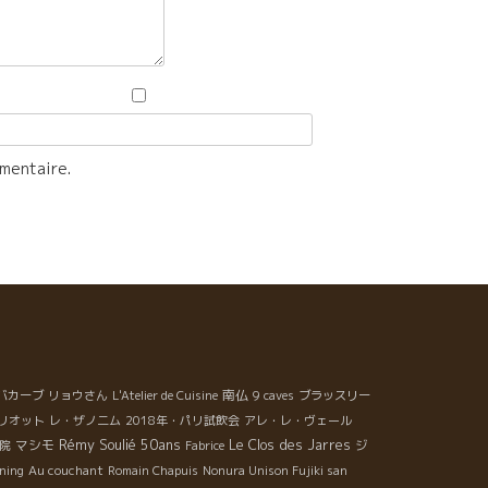
mmentaire.
南仏
バカーブ
リョウさん
L'Atelier de Cuisine
9 caves
ブラッスリー
リオット
レ・ザノ二ム
2018年・パリ試飲会
アレ・レ・ヴェール
Rémy Soulié 50ans
マシモ
Le Clos des Jarres
院
Fabrice
ジ
ning
Au couchant
Romain Chapuis
Nonura Unison Fujiki san