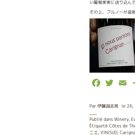
い葡萄実実に送り込ん
その上、ブルノーが盆
F
T
E
a
w
m
c
i
a
Par
伊藤與志男
le
26,
e
t
i
Publié dans
Winery
,
E
Étiqueté
b
Côtes de Th
t
l
ニエ
,
VINISUD
,
Carigna