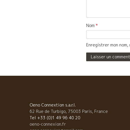
Nom
*
Enregistrer mon nom, 
Oeno Connextion s.a.r.l.
62 Rue de Turbigo, 75003 Paris, France
Tel +33 (0)1 49 96 40 20
oeno-connexion.fr