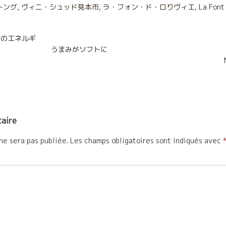
g
トング
,
ヴィニ・シュッド見本市
,
ラ・フォン・ド・ロりヴィエ
,
La Font 
e
n
灰質のエネルギ
r
まみがソフトに
aire
ne sera pas publiée.
Les champs obligatoires sont indiqués avec