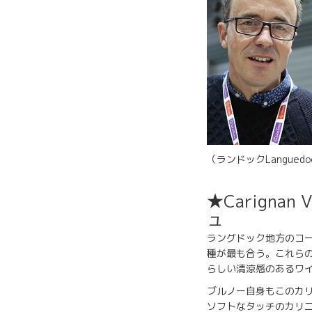
（ランドックLanguedo
★Carignan
ュ
ラングドック地方のコ
種が最も合う。これら
らしい清涼感のあるワ
ブルノー自身もこのカ
ソフトなタッチのカリ