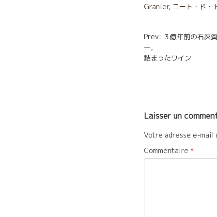
o
e
Granier
,
コート・ド・
o
r
Navigatio
Prev: ３億年前の石
k
ー， う
de
詰まったワイン
l’article
Laisser un comment
Votre adresse e-mail 
Commentaire
*