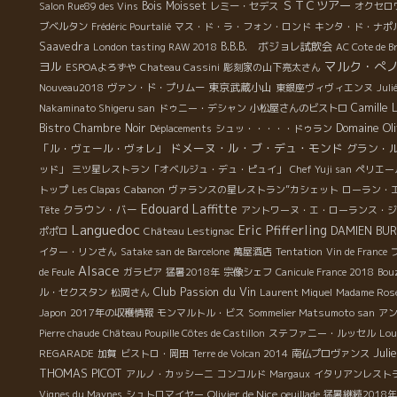
ＳＴＣツアー
Bois Moisset
Salon Rue89 des Vins
レミー・セデス
オクセロ
ブベルタン
Frédéric Pourtalié
マス・ド・ラ・フォン・ロンド
キンタ・ド・ナポ
Saavedra
B.B.B. ボジョレ試飲会
London tasting RAW 2018
AC Cote de Br
マルク・ぺ
ヨル
ESPOAよろずや
Chateau Cassini
彫刻家の山下亮太さん
東京武蔵小山
Nouveau2018
ヴァン・ド・プリムー
東銀座ヴィヴィエンヌ
Juli
Camille 
Nakaminato Shigeru san
ドゥニー・デシャン
小松屋さんのビストロ
Domaine Oli
Bistro Chambre Noir
Déplacements
シュッ・・・・・ドゥラン
ドメーヌ・ル・ブ・デュ・モンド
「ル・ヴェール・ヴォレ」
グラン・
ッド」
三ツ星レストラン「オベルジュ・デュ・ピュイ」
Chef Yuji san
ペリエー
トップ
Les Clapas
Cabanon
ヴァランスの星レストラン”カシェット
ローラン・
Edouard Laffitte
クラウン・バー
Tête
アントワーヌ・エ・ローランス・ジ
Languedoc
Eric Pfifferling
DAMIEN BU
ポポロ
Château Lestignac
イター・リンさん
Satake san de Barcelone
萬屋酒店
Tentation
Vin de France
Alsace
de Feule
ガラピア
猛暑2018年
宗像シェフ
Canicule France 2018
Bou
Club Passion du Vin
ル・セクスタン
松岡さん
Laurent Miquel
Madame Ros
Japon
2017年の収穫情報
モンマルトル・ビス
Sommelier Matsumoto san
ア
Pierre chaude
Château Poupille Côtes de Castillon
ステファニー・ルッセル
Lou
Juli
REGARADE
加賀
ビストロ・岡田
Terre de Volcan 2014
南仏プロヴァンス
THOMAS PICOT
アルノ・カッシーニ
コンコルド
Margaux
イタリアンレスト
Olivier de Nice
Vignes du Maynes
シュトロマイヤー
oeuillade
猛暑継続2018年