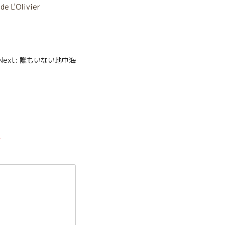
de L'Olivier
Next: 誰もいない地中海
*