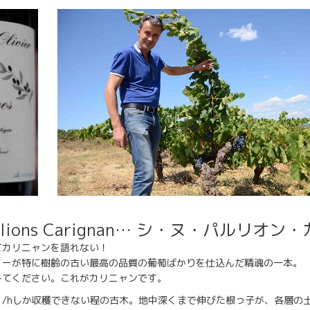
parlions Carignan… シ・ヌ・パルリオ
てカリニャンを語れない！
ノーが特に樹齢の古い最高の品質の葡萄ばかりを仕込んだ精魂の一本。
みてください。これがカリニャンです。
ｌ/hしか収穫できない程の古木。地中深くまで伸びた根っ子が、各層の