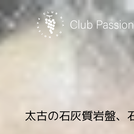
Skip
to
content
太古の石灰質岩盤