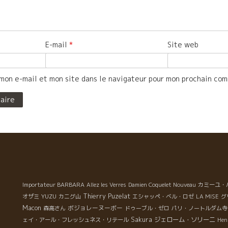
E-mail
*
Site web
mon e-mail et mon site dans le navigateur pour mon prochain co
Importateur BARBARA
Allez les Verres
Damien Coquelet Nouveau
カミーユ・
YUZU
Thierry Puzelat
オザミ
カニグ山
エシャッペ・ベル・ロゼ
LA MISE
グ
Macon
ボジョレーヌーボー
森高さん
ドゥーブル・ゼロ
パリ・ノートルダム寺
Sakura
ジェローム・ソリーニ
ェイ・アール・フレッシュネス・リテール
Hen