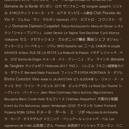
Domaine de la Borde
ソント
ポンポン・ロゼ
サンフォニー社
Vongole spagetti
Club Passion du
ル
ＢＭОスタッフ
ドメーヌ・トマ・ルアネ
サンピエール教会
Vin
パリ・ビストロ・コワンスト・ヴ
ラ・フェルム・サン・マルタン
Ganevat
Domaine Damien Coquelet
ィノ
Tokyo Restaurants
Rémy et Olivier
レスト
ラン「シャトーブリアン」
Julien Derain
Le Tagine
Tom Gauthier
Cyril Alonso
萬谷シェフ
セミ・マセラッション・カルボニック醸造
Vodopivec
ボジョレ・
ニーム
ヴィラージュ
バーベキュー・ソワレ
BMO Kamata san
SABORI le couple
La Robe et le Palais
KAMATA
Arbois
RUE DE LA PESTE
イオデ
レシャッペ・ベ
domaine
ル ロゼ
Konno de Organ
ドメーヌ・ドゥ・ヴィーニュ・デュ・マインヌ
de l'anglore
サンジョゼフ
Millesime 2017
サロン・リレエル
フラコン経営者のジ
ル・ダヴァス
Bernard Nady Foucault
フィリップ
ESPOA MORITAKA
ラ・デジレ
Bistro Coinstot Vino
made in JAJAKISTAN
ピトル2004年
レ・ジャン・ド・メ
ティエ
オビ・ワイン・ケノビュル
2017年 ビュルアゼロ
La Rose Qui Touche
シ
ークレット・パーティー
Jean-Piere Cointreau
Paris bistros Dégustations
大阪の小松屋
Bourgone Blanc
Cuvée Voilà
モルゴン１６
Château Roquefort
Event du Vin Nature au Japon
Vendanges 2020
ヴァランセ
Sylère Trichard
ドメーヌ・ダール・エ・リボ
Pizzeria ROBA SERIA
Massimo & Antonella
ラ・カーブ・デステザルグ
ドミニック・べリュアール
レシャッペ・ベル
Les
山田恭二さん
vignerons de l'iréel
Thomas
自然派ワインショップ
ローラン・バニ