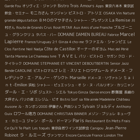
Bistro Trois Amours
Garde Fou
オリヴィエ・ジャンテ
Apps
東京六本木
東京試
モニカさん
ビストロ・アトリエ
飲会・セミナー
サンジャン
OSAKA Vin Nature
La Remise
ＢＭＯのマサ子さん
grande dégustation
シャトー・プレザンス
川
ブルゴーニ
村さん
Route de Grands Crus
Rosé PETAR
Aux Amis d’une Franche
Marcel
ュ・グランクリュ
DOMAINE DAMIEN BUREAU
タパス・バー
Fabrice
Lapierre
ラファエル・シャンピエ
France/Uruguay 2:1
Ginza 4 cho-me
Le
Côte de Castillon
オーナーのギヨム
Clos Fantine
Neil
Nadja
Mas del Périé
ＴＡＶＥＬ
Tanta Marena
Le Chameau Ivre
パリ・ビストロ・サガン
クロ・ド・
タイラック
DOMAINE STEPHANIE ET VINCENT DEBOUTBERTIN
Senior Jazz
レミ・スリエ
トロワザムール
ドメーヌ・フ
Bande CAROLINE
ビストロマルゴ
Ｓａｉ
レデリック・エ・アルノー・ゲシクト
Marseille
ドメーヌ・リヴァトン
ｎｔ-Emilion
浜松
シャトー・ピュエッシュ・オ
シ・ヌ・パルリオン・カリニャン
ダール・エ・リボ
Tokyo Ginza
酢飯屋
ジュスト・シエル
Danse encore
長崎の
大坪さん
パリの夜
ミレジム・ビオ
Bistro Soif
sa fille ainée Madeleine
Château
Sylvain
ジョルディ
Ausone
ル・カンボン2008
伊藤さん
戸田シェフ
Anthony
ロワール地方
Guix
DOMAINE CHRISTIAN BINNER
メゾン・ブリュレ
キューヴ
Paris
ジャン・ポール・ドーマン
ェ・カミーユ
Restaurant En Mets Frais
Jean-Pierre
Ce Qu'Il Te Plaît
Les toqués
東京自然ワイン大試飲会
Canigou
ラ・ルミーズ
Robinot
ヴァンサン
Encore Canicule France
London The