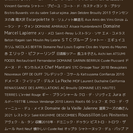
Vincent Garreta
シャトー・プピーユ・コート・ド・カスティヨン
ラ・プラツ
Sakurajima
Bistro Buvards
vin du sabre
Jean Delobre
Brouilly 2013
ヴァンセン
Escarpolette
ヌの森
南大沢
ラ・リュノット醸造元
Aux Amis des Vins Ginza
ム
Domaine
ーラン・ナ・ヴォン
DOMAINE AMIRAULT
Alsace Humbrebrecht
Marcel Lapierre
メリ・メロ
Saint-Peray
レストラン・ソヤ
エメ・コメラス
ＳＴＣグループ
シャトー・エギュイユ
Baton Itagaki san
Moulin Pey Labrie
カリム
NICOLAS BERTIN
Domaine Paul Louis Eugène
Clos des Vignes du Maynes
エリック・ピファーリング
赤
日酒販ツアー
長ユキ子さん
Aichi ken ATSUMI
FOODS
Restautrant Fernandaise
DOMAINE SARNIN BERRUX
Cuvée Plussard
ド
Chef Mantani
STC Groupe Tour
2018 Beaujolais
メーヌ・ド・モンカルメス
Nouveaux
OFF DE OUFF
フレデリック・コサール
Katsuyama
Confianza 2016
ドメーヌ・フィリップ・デルメ
La Pioche
MOF Laurent Duchaîne
California
RENAISSANCE DES APPELLATIONS
AC Brouilly
DOMAINE LES HAUTES
Jura
L'irréel
ギー・ブランシャール
TERRES
Rouge
クロ・デ・ゾリヴィエ
ボ
Roots 66
ルドー1977年
Limoux
Vendange 2018 Léonis
シェフ・丈
クロ・デ・ヴ
Domaine de la Vieille Julienne
ィーニュー・デュ・メイヌ
渥美フーズの森さん
Roussillon
DESCOMBES
Les Pénitentes
2021
レストラン
Saké KIKUHIME
ビストロ・トロワ・ザ
アヴェク・ル・タン
収穫2018年・ドミニック・ドゥラン
ムール
Pont Neuf
懐かしい
Cuvée Red
オップラ
シャトーヌッフ・デュ・パップ
ア