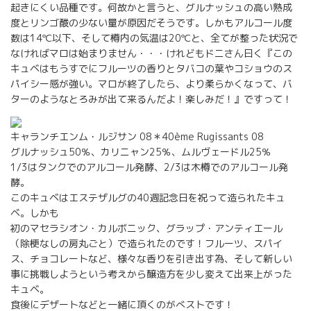
起きにくい品種です。何故かと言うと、グルナッシュの高い熟成
度とリンゴ酸の少ない量が原因だそうです。しかもアルコール度
数は14℃以下、そして樽内の気温は20℃と、全てが整った状況で
なければマロは始まりません・・・けれどもドニさん曰く『この
キュベはもうすでにフルーツの香りとタバコの葉やコショウのス
パイシー感が強い。マロが終了したら、より柔らかくなって、バ
ターのようなとろみが出て来るんだよ！楽しみだ！』ですって！
キャランチエンム・ルジサン 08＊40ème Rugissants 08
グルナッシュ50％、カリニャン25％、ムルヴェードル25％
1/3はタンクでのアルコール発酵、2/3は木樽でのアルコール発
酵。
このキュベはエステザルグの40週記念日を祝って造られたキュ
ベ。しかも
初のマセラシオン・カルボニック、グラップ・アンティエール
（除梗なしの房丸ごと）で造られたのです！フルーツ、スパイ
ス、チョコレートなど、様々な香りを引き出す為、そして新しい
事に挑戦しようという考えから醸造方を少し変えて出来上がった
キュベ。
食後にデザートなどと一緒に頂くのがべストです！