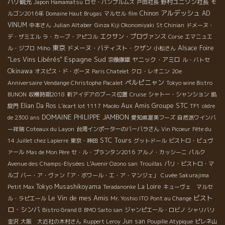
パリ観光
野村ユニソン社長
Japon Hamamatsu
ロセ・パンプルムス
戸田社長
モ
アルデッシュ
Chinon
AD
ルゴン2016年
Domaine Haut Brugas
マルセル
film
VINUM
Julian Altaber
中本さん
Ginza Kiji Okonomiyaki
St Chinian
ドメーヌ・
エクサン・プロヴァンス
デ・ザミエル
ラ・カーブ・アピコル
Corse
エマニュエ
東京
ドメーヌ・バティスト・クザン
Alsace Foire
ル・ジブロ
Miho
小松さん
Espagne Sud
"Les Vins Libérés"
ヤニック・アミロ
宗像康雄
ル・バトセ
Okinawa
オスピス・ド・ボーヌ
Paris Chatelet
クロ・レオニン
20e
ペルピニャン
Anniversaire Vendange Christophe Pacalet
Tokyo wine Bistro
BUNON
収穫時期2018
新アイデアのブース位置
Cruise
シャトー・シャンション
凱
Aux Amis
Groupe STC
Elian Da Ros
旋門
L'écart lot 1117
Macéo
TF1
cèdre
DOMAINE PHILIPPE JAMBON
de 2300 ans
愛知県渥美フーズ
自然派ワインバ
ー祥瑞
Coteaux du Layon
台湾インポーターのバーバラさん
Vin Picoeur
Fête du
STC Tours
14 Juillet chez Lapierre
東京・神田
グットドール
ビストロ・ビュヴ
ァール
Mas de Mon Père
セ・ル・プランタン2016
アルノ・カッシーニ
パルク
Avenue des Champs-Elysées
L'Avenir Ozono san
Trouillas
パリ・ビストロ・マ
ルゴ
バー・ア・ヴァン「ア・ボワール・エ・ア・マンジェ」
Cuvée Sakurajima
Tokyo Musashikoyama
La Loire
Petit Max
Teradanonke
キューヴェ マルセ
Le Vin de mes Amis
ビスト
ル・ラピエール
Mr. Yoshio ITO
Pont au Change
ロ・シンバ
Bistro Grand 8
BMO Saito san
ジャンピエール・ロビノ
シャリバリ
Jun san
金沢
大阪 大近社の木村さん
Ruppert Leroy
Poupille Atypique
ピレネ山