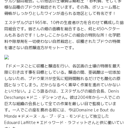
ザルグ協同組会。この地区の土壌質は略粘土 ・砂利質、そして多
様な品種のブドウが栽培されています。その為、ボリューム感と
骨格がしっかりとしたワインが造られる地区として有名です！
エステザルグは1965年、10件の生産者が力を合わせて構成した協
同組会です。皆さんの畑の面積を総合すると、何と450ヘクター
ルもあるのです！しかしここからがこの組会の特別な所！化学肥
料や除草剤を一切使わない自然栽培と、収穫されたブドウの特徴
を壊さない自然醸造方がモットーです。
『ドメーヌごとに収穫と醸造を行い、各区画の土壌の特徴を最大
限に引き出す事を目標としている。醸造の間、亜硫酸は一切添加
しないため、ブドウ果汁が空気に短時間触れるだけでも酸化の原
因となってしまう。だからなるべく素早く作業を進めていかない
といけない。』こう語るのは、エステザルグの組合会長、Denis
Deschamps＊ドニ・デシャンさん。彼は2004年から一人でこの
巨大な組織の会長として全ての作業を厳しい目で監視していま
す。一人でこの座を務める前には、今はDomaine Le Bout du
Monde＊ドメーヌ・ル・ブ・デュ・モンドとして独立した
Edouard Laffitte＊エドゥワード・ラフィットさんと供に働いてい