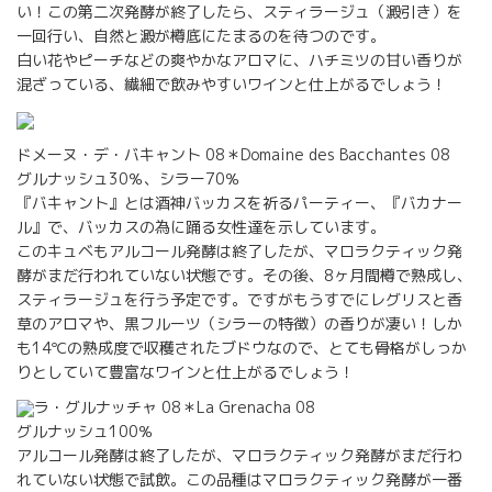
い！この第二次発酵が終了したら、スティラージュ（澱引き）を
一回行い、自然と澱が樽底にたまるのを待つのです。
白い花やピーチなどの爽やかなアロマに、ハチミツの甘い香りが
混ざっている、繊細で飲みやすいワインと仕上がるでしょう！
ドメーヌ・デ・バキャント 08＊Domaine des Bacchantes 08
グルナッシュ30％、シラー70％
『バキャント』とは酒神バッカスを祈るパーティー、『バカナー
ル』で、バッカスの為に踊る女性達を示しています。
このキュベもアルコール発酵は終了したが、マロラクティック発
酵がまだ行われていない状態です。その後、8ヶ月間樽で熟成し、
スティラージュを行う予定です。ですがもうすでにレグリスと香
草のアロマや、黒フルーツ（シラーの特徴）の香りが凄い！しか
も14℃の熟成度で収穫されたブドウなので、とても骨格がしっか
りとしていて豊富なワインと仕上がるでしょう！
ラ・グルナッチャ 08＊La Grenacha 08
グルナッシュ100％
アルコール発酵は終了したが、マロラクティック発酵がまだ行わ
れていない状態で試飲。この品種はマロラクティック発酵が一番