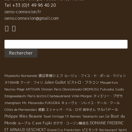
Tel +33 (0)1 49 96 40 20
oeno-connexion.fr
oeno.connexion@gmail.com
Rechercher :
渡辺幸樹シェフ
Miyamoto
Normandie
ルージュ・フイユ・ド・ポール・ウジェン
Julien Guillot
ビストロ・フラコン
ヌ1994年
クード・フォリ
Maupertuis
Neyrou-Plage
ARTISAN
Shonan
Paris Okonomiyaki OKOMUSU
Fukuoka
Suido
Edogawabashi
Paris bistro Chateaubriand
Villié-Morgon
ティエリー・プゼラ
shanghain
Mr. Masanobu FUKUOKA
キューヴェ・ソレイユ・テール・クール
サルバドール
Côtes de Marmandais
感動
エシャッペ・ベル・ロゼ
田中さん
Beaune
Le Bout du
Philippe Wies
Tavel Vintage 15
Rennes
Takahashi san
Monde
Ｃave Fujiki
DOMAINE FREDERIC
ルーブル
ボデガ・コーゾン醸造元
ET ARNAUD GESCHICKT
Grand Cru Frankstein
ピエモンテ
Restaurant Yacht