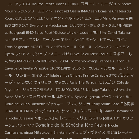
フラール・ルージュ
Guillaume
ール・アリエ
Restaurant LE DIVIL
Vincent
Moulin
フランソワ・エコ
Pink is not red
Osaka IMAO san
Domaine Château du
イヤン・ベルトラン
Rouet
CUVEE CAMILLE 16
ユン・ニル
Marc Penavayre
南
仏プロヴァンス
Symphonie Madoka san
シルヴァン・ボック
ラ・タルバルド醸造
Olivier Cousin
元
Bourgeuil
BMO Saito
Rosé Métisse
石川社長
Camel
Takema-
san
ダミアン・コクレ・ヌーヴォー
エル・ルンベロ
ジャン・ピエール・ロビノ
Trois Seigneurs
MOF ローラン・デュシェーヌ
ドメーヌ・オベルノワ・ウイヨン
エスポア・ し
Opéra
リリアン・ボシェ
ディオニー
オゼ
Cuvée Soleil Terre Coeur
んかわ
MARUGO GRANDE
Pitrou 2004
Ito Yoshio voyage France au Japon
La
マルセル・エ・クレ
Cave de Belleville Paris20e
CPVの石川君
マルタン・カルム
パルティ
ール・リショー
北イタリア
Iidabashi Le Ginglet
France Canicule 37℃
モルゴン
ーダ・クレウス
フィリップ・マッフル
Paris 14e
Terroir
Côte de
Yuki san
Rayon
オーリックスの藤元さん
ITO JAPON TOURS
Nuitage
Grenache
ジャン・フォワイヤール
Blanc
本物ワイン
Sylvie Augereau
ピック・サン・ルー
ジュラ
Domaine Bruno Duchene
ジャッキー・プレス
Rémy Soulié Rosé
日仏商事
サントヴィクトワール山
JEAN PAUL BRUN
ポンポワ2015年
Gaillac
Domaine de
レミー・スリエ
la Roche Buissière
作家・リンさん
ラフォレ収穫2018年
カリピ
Domaine de la Sénèchalière
Fleurie
ージュ
メティス17
Nicole
フィリップ・ヴァイス
ボジョレーヌー
Carmarans
ginza Mitsukoshi Shinkan