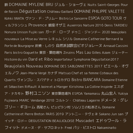
DOMAINE MYLENE BRU
ジュル・ショーヴェ
脈
Nuits Saint-Georges
Pour
Dégustation
DOMAINE PHILIPPE VALETTE
de Raisin
Château Gaillard
ESPOA GOTO TOUR
Kohki IWATA
ヴァン・ド・プリムー
Bistro Le Sancerre
ヴ
Provence
銀座オザミ
ィルフランシュ
Auxerrois Nature 2016
Denis TARDIEU
ガード・ローブ
Nonura Unison Fujiki san
ドゥニ・ジャンドー
2020 beaujolais
Domaine Catherine Bernard
nouveaux
La Mise au Verre
レキュム
シリル
la
自然派試飲会ビオジョレーヌ
Porte de Bourgogne
炭焼・しのり
Arnaud Cassini
Mas Lau
Paris bistro Goguette
東京・築地場外
Zinzins
Gilles Azam
ジェーテー
Dard et Ribo
Histoire du vin
Importateur Symphonie Dégustation2017
Beaujolais Nouveau
ピエール・オヴ
DOMAINE DES SABLONNETTES
2017
ェルノワ
Jean-Marie Vergé
カナダ
Matsuo Chef et sa femme
Coteaux des
Bistro BIANCARA
Quarts
ヴォンゴレ・スパゲティ
トロカデロ
Domaine Etienne
et Sébastien Riffault
A boire et a Manger
Kirishima
La Colline Inspirée
エスポ
野村ユニソン
丸山宏人
ア・ナカモト
東京築地場外
ESPOA Yamamasu
Yukiya
ドメーヌ・グレ
Fujiwara
MARC
Vendange 2018
コルトン・
Château Lagairre
ゴリー・ギヨーム
西尾さん
ピュピラン村
ソムリエの松本さん
Domaine
Catherine et Pierre Breton
PARIS 2019
アントニー・テヴェネ
Sakano Jun san
プ
Muscadet
エドゥワール・ラ
イッチ・ロドー
DEGUSTATION BEAUJOLOISE
フィット
ドメーヌ・デ・サブロネット
Fred
パリ・ビストロ
Nakaminato