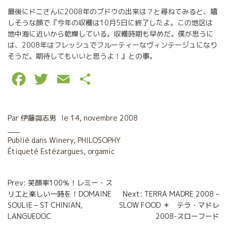
最後にドニさんに2008年のブドウの出来は？と尋ねてみると、嬉
しそうな顔で『今年の収穫は10月5日に終了したよ。この地区は
地中海に近いから乾燥している。収穫時期も早めだ。僕が思うに
は、2008年はフレッシュでフルーティーなヴィンテージュになり
そうだ。期待してもいいと思うよ！』との事。
F
T
E
P
a
w
m
a
c
i
a
r
Par
伊藤與志男
le
14, novembre 2008
e
t
i
t
Publié dans
Winery
,
PHILOSOPHY
Étiqueté
b
Estézargues
t
l
,
orgamic
a
o
e
g
Navigation
Prev: 笑顔率100％！レミー・ス
o
r
e
リエと楽しい一時を！DOMAINE
Next: TERRA MADRE 2008 –
de
SOULIE – ST CHINIAN,
SLOW FOOD ＊ テラ・マドレ
k
r
l’article
LANGUEDOC
2008-スローフード