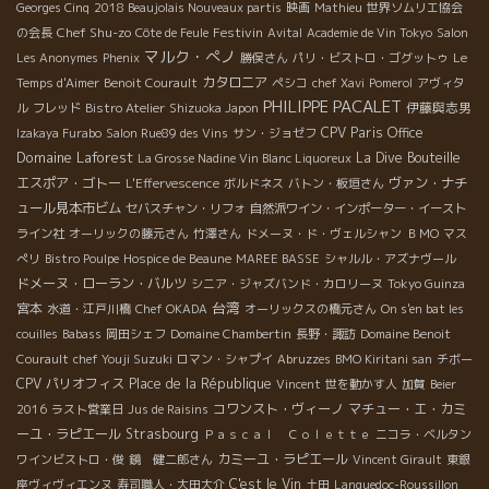
Georges Cinq
2018 Beaujolais Nouveaux partis
映画
Mathieu
世界ソムリエ協会
Chef Shu-zo
Festivin
の会長
Côte de Feule
Avital
Academie de Vin Tokyo
Salon
マルク・ぺノ
Les Anonymes
Phenix
勝俣さん
パリ・ビストロ・ゴグットゥ
Le
カタロニア
Temps d'Aimer
Benoit Courault
ペシコ
chef Xavi
Pomerol
アヴィタ
PHILIPPE PACALET
伊藤與志男
ル
フレッド
Bistro Atelier
Shizuoka Japon
CPV Paris Office
Izakaya Furabo
Salon Rue89 des Vins
サン・ジョゼフ
Domaine Laforest
La Dive Bouteille
La Grosse Nadine Vin Blanc Liquoreux
エスポア・ゴトー
ヴァン・ナチ
L'Effervescence
ボルドネス
バトン・板垣さん
ュール見本市ビム
セバスチャン・リフォ
自然派ワイン・インポーター・イースト
ライン社
オーリックの藤元さん
竹澤さん
ドメーヌ・ド・ヴェルシャン
ＢＭО
マス
ぺリ
Bistro Poulpe
Hospice de Beaune
MAREE BASSE
シャルル・アズナヴール
ドメーヌ・ローラン・バルツ
シニア・ジャズバンド・カロリーヌ
Tokyo Guinza
台湾
宮本
水道・江戸川橋
Chef OKADA
オーリックスの橋元さん
On s'en bat les
couilles
Babass
岡田シェフ
Domaine Chambertin
長野・諏訪
Domaine Benoit
Courault
chef Youji Suzuki
ロマン・シャプイ
Abruzzes
BMO Kiritani san
チボー
CPV パリオフィス
Place de la République
Vincent
世を動かす人
加賀
Beier
コワンスト・ヴィーノ
マチュー・エ・カミ
2016
ラスト営業日
Jus de Raisins
ーユ・ラピエール
Strasbourg
Ｐａｓｃａｌ Ｃｏｌｅｔｔｅ
ニコラ・ベルタン
カミーユ・ラピエール
ワインビストロ・俊
鏡 健二郎さん
Vincent Girault
東銀
C'est le Vin
座ヴィヴィエンヌ
寿司職人・大田大介
土田
Languedoc-Roussillon