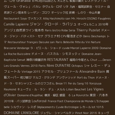
Granada
レストラン「ル・
ム・ロゼ
ＢＭО社の山田さん
大江さん
桜島の噴火
ヴェール・ヴォレ」
パカレ
タヴェル・ロゼ
リタ
九州・福岡試飲会・セミナー
自
然派ワイン見本市
レーザン・ゴロワ
オーリック社
炭焼・しのり・中山夫妻
Restaurant Soya
ヴァカンス
Alliq Hashimoto san
Mr. Hiroshi OSONO
Faugères
ジャン・クロード・ラパリュ
Camille Lapierre
2018年
オーヴェルニュ
アンジェ自然派ワイン見本市
Thierry Puzelat
Paris bistro Roba Seria
ドメー
グラエナ村
CPV菊池まどか
ヌ・ジャン・バティスト・セナ
Denis Deschamps
ト
マ
Restaurateur français Daisuke san
Paris Belleville
Fête du Vin Nature
Brasserie Vendange
ラ・ピエール・ショード
cuvée Marcel Lapierre 2009
Domaine
ドメーヌ・パスカル・シモヌッティ
Domaine Jean-
La Roche Buissière
RESTAURANT
Baptiste Senat
神奈川県藤沢市
福岡の今尾さん
Chut ......Derain
Rémi DUFAITRE
レミー・デュ
Les Grands Verres 2018 Paris
Octopus
シャ
フェートル
Alexandre Bain
アクセル・プリュファール
質
Vintage 2015
販スーパー
侘び寂び
マルゴ・グランデ
アンヴァリッド
Port du Thon
ドメーヌ・
ド・ラ・セネシャリエールのミワコさん
Breze 11
Fer du Sang 16
Yorozuya
Les Vignes
Raymond
キューヴェ・ル・ラン・デュ・メルル
Lilian Bauchet
d'Olivier
東京・六本木
Domaine d'Aupilhac
横浜・緑区
銀座 ６
La Poivrotte
Louforosé
2018年・パリ試飲会
France Foot Championne de Monde
L'Echappee
belle
シルヴァン・レスポ
Déplacements
Cuvée Bistrologie
レカール lot 1016
DOMAINE L'ANGLORE
ジュヴレ・シャンべルタン
Pinot Noir 2016
キューヴ