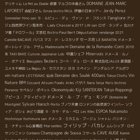
DOMAINE JEAN-MARC
マリティム
Le Pet au Diable
夜景
マルゴの中島さん
LAFOREST
Jordy Perez
由紀子さん
Ginza bistro PAUL
伊藤の日本ツアー
l'anglore
Sommelier Hino san
ラ・ルビュー・デュ・ヴァン・ド・フランス
アン
Lady Chassera 2017
ジェ自然派ワイン見本市・
LIN san
ロゼ・ランディ
北川ナ
Bistro Paul Bert Dégustation
ヲ著「テロワール」文芸社
vendange 2021
セーヌ河
Camille BACAVE
ババス
マス・ド・レスカリダ
LE BARATIN
ドメーヌ・
Domaine de la Romanée-Conti
ボートレイ
ジル・アザム
Madmoiselle M
2018
Loïc
中湊シェフ
Minervois
年
TAKI BAKE
Cuiisne Japonaise
ドメーヌ・ルノ
Beziers
ー・ボアイエ
Beaujplais
コート・デュ・ローヌ
株式会社JALUX
居酒屋・
ヨヨ
ユメキチ神田
La Begou
ル・セクスタン
スペイン・アンダルシア
アルボワ
vin nature
Domaine des Soulié 400ans
Vin
LESTIGNAC
仙台
Tokyo Chofu
Nature BIM
Cossard
Atsumi Foods
Arles
パザパ
Nara Seiya
Paris bistros
Okonomiyaki Kiji SANTEKAN
Tokyo Roppongi
Florance
サぺルリ・ポペット
ドメーヌ・ル・ブ・デュ・モンド
プピーユ・アティピック
Domaine de
Sylvain Hoesch
Montgilet
Porto
ブノワ夫妻
ロンドンの自然派ワインバー
ソフ
ESPOA Nakamoto
ィア・ボシェ
みどり酒屋
ラ・カサ・デル・ぺロ
Les filles
Hoshinoya Yoshimura san
ドメーヌ・ミカエル・ブージュ
シャトレ
パシオン・
フィリップ・パカレ
Marseilles
エ・ナチュール心斎橋店
ムレシップ・ロゼ
Champagne de Sousa
CAVE AUGE
サンシニャン
Corbiere
コサール
Kamm