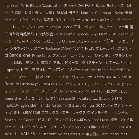
Taiwan
Paris Bistro Dégustation
ミネットの佐野さん
Kyoto
ルバレーズ lot
BMO山田さん
Seine
1417
京都・レストラン「大鵬」
Domaine Chamonard
寿司
Espagne
シェフ・ユウジロウさん
銘酒祭
カタロニア人
シルヴァン・ディティエ
マス・ぺリセール
第
ール
レミ・セデス
Cuvee Le Rang du Merle
ボッケリア市場
二回台湾自然派ワイン試飲会
La Terre d'Or
Penedès
フィロキセラ
St Joseph
ジ
イヴォ・フェレイ
ャン・クロード
アンヌ・ラピエール
リショー
シューディスト
ラ
トロワザム−ル
シルヴァン・レスポー
Toulouse
ブルイイ2017
パリのビスト
Barcelone
ロ
Prime Senso
アメリカ
キューヴェ ル・ジャンボン・ブランシャ
B.B.B. ボジョレ試飲会
Famille
ール
アルル
ドメーヌ・クリスチャン・ビネール
エスポア・ツアー
Lapierre
トマ・ラフォレ
M et Mme Benoit
サンテチエン
Nicolas
ヌ・デ・ズリエール村
ペシェミニヨン
サーヴィスのアナ
Bistro OKADA
Renaud
Okonomiyaki PASEMIA
シレックス
2018ミレジム・ラピエール
水口シ
ル・タン・デ・スリーズ
ェフ
Domaine Potron Minet
パリ・国虎のうどん
バニュルス
プリューレ・ロック
Bistro
Kuma chan
Station Shinosaka
Lyon chef Ishida Katsumi
FLACON
ステファン・テ
Château Cambon 2017
ィソ
豊中
猛暑2018年
コマックス・エティリックス
ワインライター・リンさん
Bistro Les Canons
ビストロ・アン・ク
じゃんぼもち
Rosé Lundi
桜島 2016年
シェフ フレデリック
キューヴェ・ガレジャッド
シャ(猫のラベル）
LE SEXTANT
Valentin VALLES
La Chambre Noire Paris 11e
東京調布
Paris restaurent