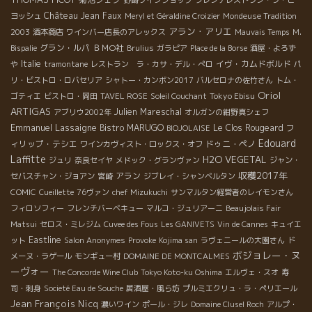
Château Jean Faux
ヨッシュ
Meryl et Géraldine Croizier
Mondeuse Tradition
アラン・アリエ
2003
酒本商店
ワインバー店長のアレックス
Mauvais Temps
M.
グラン・ルパ
ＢＭО社
Bispalie
Brulius
ガラピア
Place de la Borse
酒屋・よろず
Italie
イヴ・カムドボルド
や
tramontane
レストラン ラ・カサ・デル・ぺロ
パ
リ・ビストロ・ロバセリア
シャトー・カンボン2017
バルセロナの佐竹さん
トム・
Oriol
Tokyo Ebisu
ゴティエ
ビストロ・岡田
TAVEL ROSE
Soleil Couchant
ARTIGAS
Julien Mareschal
アブリウ2002年
オルガンの紺野真シェフ
Emmanuel Lassaigne
Bistro MARUGO
Le Clos Rougeard
フ
BIOJOLAISE
Edouard
ィリップ・テシエ
ドゥニ・ペノ
ワインカヴィスト・ロックス・オフ
Laffitte
H2O VEGETAL
ジュリ
奈良セイヤ
メドック・グランヴァン
ジャン・
収穫2017年
アラン
セバスチャン・ジョアン
宮崎
ジブレイ・シャンベルタン
COMIC
Cueillette
76ヴァン
chef Mizukuchi
サンマルタン経営者のレイモンさん
フィロソフィー
フレンチバーベキュー
マルコ・ジュリアーニ
Beaujolais Fair
Matsui
セロス・ミレジム
Cuvee des Fous
Les GANIVETS
Vin de Cannes
キュイエ
Eastline
ット
Salon Anonymes
Provoke
Kojima san
ラヴェニールの大園さん
ド
ボジョレー・ヌ
メーヌ・ラゲール
モンギュー村
DOMAINE DE MONTCALMES
ーヴォー
The Concorde Wine Club
Tokyo Koto-ku Oshima
エルヴェ・スオ
寿
司・刺身
Societé Eau de Souche
居酒屋・風ら坊
プルミエクリュ・ラ・ペリエール
Jean François Nicq
濃いワイン
ポール・ジレ
Domaine Clusel Roch
アルプ・