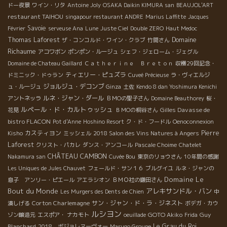
ドー夜景
ワイン・リタ
Antoine Joly
OSAKA Daikin KIMURA san
BEAUJOL'ART
restaurant TAIHOU
singapour restaurant ANDRE
Marius Laffitte
Jacques
Savoie
Février
serveuse Ana
Lune
Juste Ciel
Double ZERO
Haut Medoc
Domaine
Thomas Laforest
ザ・コンコルド・ワイン・クラブ
竹間さん
Richaume
アコワボン
ポンポン・ルージュ
シェフ・ジェローム・ジェグル
Domaine de Chateau Gaillard
Ｃａｔｈｅｒｉｎｅ Ｂｒｅｔｏｎ
収穫29回記念・
ティエリー・ピュズラ
ドミニック・ドゥラン
Cuveé Précieuse
ラ・ヴィエルジ
ジョルジュ・デコンブ
ュ・ルージュ
Ginza
土佐
Kendo 8 dan Yoshimura Kenichi
ルネ・ジャン・ダール
アントネッラ
ＢＭОの聖子さん
Domaine Beauthorey
桜・
ルペール・ド・カルトゥッシュ
Gilles Davasse de
花見
ＢＭОの桐谷さん
bistro FLACON
Pot d'Anne
Hoshino Resort
ク・ド・フードル
Oenoconnexion
カスティヨン
Pierre
Kisho
ミッシェル
2018 Salon des Vins Natures à Angers
Laforest
クリスト・パカレ
ダンス・アンコール
Pascale Choime
Chatelet
CHÂTEAU CAMBON
Nakamura san
Cuvée Bou
東京のリョウさん
10年間の感謝
Les Uniques de Jules Chauvet
フェールド・サン１６
ブルグイユ
ルネ・ジャンの
Domaine Le
息子 アンリー・ピエール
アエラシオン
ＢＭＯ社の鎌田さん
Bout du Monde
アレキサンドル・バン
Les Murgers des Dents de Chien
中
Corton Charlemagne
サン・ジャン・ド・ラ・ジネスト
湊しげる
ボデガ・カウ
ルシヨン
GOTO Akiko
Guy
ゾン醸造元
エスポア・ ナカモト
oeuillade
Frida
Blanchard
Le Grau du Roi
2018 ボジョレヌーヴォー
Marugo Groupe