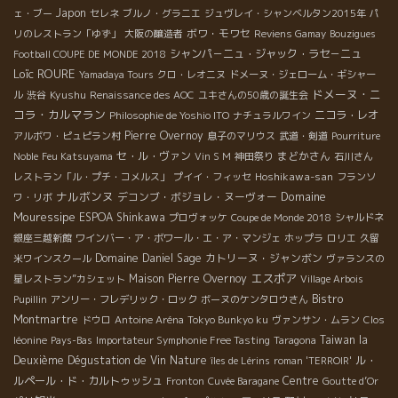
Japon
ェ・ブー
セレネ
ブルノ・グラニエ
ジュヴレイ・シャンベルタン2015年
パ
ボワ・モワセ
リのレストラン「ゆず」
大阪の醸造者
Reviens Gamay
Bouzigues
シャンパ－ニュ・ジャック・ラセ－ニュ
Football COUPE DE MONDE 2018
Loïc ROURE
Yamadaya Tours
クロ・レオニヌ
ドメーヌ・ジェローム・ギシャー
ドメーヌ・ニ
Kyushu
ル
渋谷
Renaissance des AOC
ユキさんの50歳の誕生会
コラ・カルマラン
ニコラ・レオ
Philosophie de Yoshio ITO
ナチュラルワイン
Pierre Overnoy
アルボワ・ピュピラン村
息子のマリウス
武道・剣道
Pourriture
セ・ル・ヴァン
まどかさん
Noble
Feu Katsuyama
Vin S M
神田祭り
石川さん
Hoshikawa-san
レストラン「ル・プチ・コメルス」
プイイ・フィッセ
フランソ
ナルボンヌ
Domaine
デコンブ・ボジョレ・ヌーヴォー
ワ・リボ
Mouressipe
ESPOA Shinkawa
プロヴォッケ
Coupe de Monde 2018
シャルドネ
銀座三越新館
ワインバー・ア・ボワール・エ・ア・マンジェ
ホップラ
ロリエ
久留
Domaine Daniel Sage
カトリーヌ・ジャンボン
米ワインスクール
ヴァランスの
エスポア
Maison Pierre Overnoy
星レストラン”カシェット
Village Arbois
Bistro
Pupillin
アンリー・フレデリック・ロック
ボーヌのケンタロウさん
Montmartre
ドウロ
Antoine Aréna
Tokyo Bunkyo ku
ヴァンサン・ムラン
Clos
Taiwan la
léonine
Pays-Bas
Importateur Symphonie Free Tasting
Taragona
Deuxième Dégustation de Vin Nature
ル・
îles de Lérins
roman 'TERROIR'
ルペール・ド・カルトゥッシュ
Centre
Fronton
Cuvée Baragane
Goutte d’Or