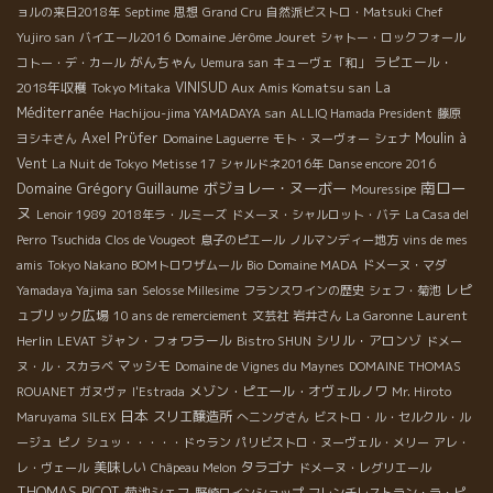
ョルの来日2018年
Septime
思想
Grand Cru
自然派ビストロ・Matsuki
Chef
Domaine Jérôme Jouret
Yujiro san
バイエール2016
シャトー・ロックフォール
がんちゃん
ラピエール・
コトー・デ・カール
Uemura san
キューヴェ「和」
2018年収穫
VINISUD
Aux Amis Komatsu san
La
Tokyo Mitaka
Méditerranée
Hachijou-jima YAMADAYA san
ALLIQ Hamada President
藤原
Axel Prϋfer
Moulin à
ヨシキさん
Domaine Laguerre
モト・ヌーヴォー
シェナ
Vent
La Nuit de Tokyo
Metisse 17
シャルドネ2016年
Danse encore 2016
南ロー
Domaine Grégory Guillaume
ボジョレー・ヌーボー
Mouressipe
ヌ
Lenoir 1989
2018年ラ・ルミーズ
ドメーヌ・シャルロット・バテ
La Casa del
Perro
Tsuchida
Clos de Vougeot
息子のピエール
ノルマンディー地方
vins de mes
amis
Tokyo Nakano
BOMトロワザムール
Bio
Domaine MADA
ドメーヌ・マダ
レピ
Yamadaya Yajima san
Selosse Millesime
フランスワインの歴史
シェフ・菊池
ュブリック広場
Laurent
10 ans de remerciement
文芸社
岩井さん
La Garonne
Herlin
ジャン・フォワラール
シリル・アロンゾ
LEVAT
Bistro SHUN
ドメー
マッシモ
ヌ・ル・スカラベ
Domaine de Vignes du Maynes
DOMAINE THOMAS
メゾン・ピエール・オヴェルノワ
ROUANET
ガヌヴァ
l'Estrada
Mr. Hiroto
日本
スリエ醸造所
Maruyama
SILEX
へニングさん
ビストロ・ル・セルクル・ル
ージュ
ピノ
シュッ・・・・・ドゥラン
パリビストロ・ヌーヴェル・メリー
アレ・
美味しい
タラゴナ
レ・ヴェール
Châpeau Melon
ドメーヌ・レグリエール
THOMAS PICOT
菊池シェフ
野崎ワインショップ
フレンチレストラン・ラ・ピ