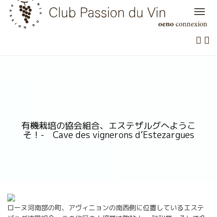
Skip
to
content
有機栽培の協会組合、エステザルグへようこ
そ！- Cave des vignerons d’Estezargues
ローヌ河南部の町、アヴィニョンの南西側に位置しているエステ