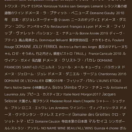
トワンヌ・アレナ
ESPOA Yorozuya Yukiko san
Georges Lemarié
レランス島の修
ドメーヌ・ラ・プティット・べニューズ
Domaine Gauby
2018
道僧のワイン
年 日本・ボジョレヌーヴォー会
ドメーヌ・ダミ
9 caves
ニースのオリヴィエ
ドメーヌ・フィリ
アン・コクレ
アンペキャブル
Restaurant français à Lyon
ップ・ヴァレット
パッション・エ・ナチュール
Bonne Année 2019
ディーヴ・
ブテイユ
高山南美さん
Dominique Belluard
東京世田谷区・ナカモトさん
Foulard
DOMAINE JOLLY FERRIOL
Rouge
Bistro La Part des Anges
長女のマドレーヌち
ゃん
ロゼ・そうめん
竹之内さん
銀座ビストロ「PAUL」
France Canicule 2018
ル
ドメーヌ・クリストフ・パカレ
ヴィアン・ガメイ
名古屋
DOMAINE
FRANCOIS SAINT-LO
バニュルス・シュール・メール
キューヴェ・バラガンヌ
ド
ドメーヌ・ダニエル・サージュ
メーヌ・ジェローム・ジュレ
Chardonnay 2016
DOMAINE DE L'ECHALIER
収穫2018年・フィリップ・パカレ
L'AUNIS ETOILE
Bistro Shimba
ヴァン・ナチュール
Paris Notre Dame
小林康弘さん
Antoine et
Jacques
Laurence Joly
プピーユ・カスティヨン
Italie Nord
Morgon2017
Selosse
大園さん
南フランス
Madame Rosé
Alain Chapelle
シャトー・シュヴァ
ドメ
ル・ブラン
ロニス・エトワレ
Les Armières
ワインバー・ヴィノヴェリータス
ーヌ・ヴァランタン・ヴァレス
Domaine des Griottes
クロ・マ
エドワード
マルセイユ
ソット
トマ・ピコ
Domaine Cauzon
寺田本家の日本酒
シンガポー
ルレストラン・アンドレ
NO NAME WINE
BEAUJ'ALL'WINS
Guinza 4 chome
ボル