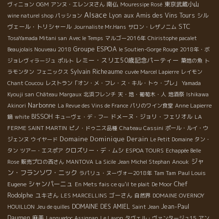
南仏
東京武蔵小山
ヴィニョン
OGM
アンヌ・エレンヌさん
Mouressipe Rosé
Alsace
Lyon
aux Amis des Vins Tours
シル
wine naturel shop
パッション
STC
ヴェール・トリシャール
Journaliste Mr.Hans
サロン・レザノニム
TosaYamada Mitani san
Avec le Temps
マルゴー2016年
Chiristophe pacalet
Groupe ESPOA
Beaujolais Nouveau 2018
le Soutien-Gorge Rouge
2018年・ボ
レミー・スリエ50歳記念パーティー
ジョレヴィラージュ
ポルト
築地の魚
ト
Sylvain Richeaume
ラモンタン
フェニックス
cuvée Marcel Lapierre
レイモン
Chant Coucou
レストラン「オン・メ・フレ・ス・キル・トゥ・プレ」
Yamada
Kyouji san
Château Margaux
北浜フレンチ
天・地・葡萄木・人
地酒祭
Ishikawa
Narbonne
Akinori
La Revue des Vins de France
パリのワイン食堂
Anne Lapierre
BISSOH
ドメーヌ・ジョリ・フェリオル
鍋
white
キューヴェ・デ・フー
LA
FERME SAINT MARTIN
ピノ・ドゥニス品種
Chateau Cassini
ポール・ルイ・ウ
Domaine Dominique Derain
ジェンヌ
ウイヤード
Le Petit Domaine
タン・
クロズリー・デ・ムシ
タン
ツアー・エスポア
ESPOA TOURS
Echappée Belle
ジャ
Rose
販売プロの西さん
MANTOVA
La Sicile
Jean Michel Stephan
Anouk
ン・フランソワ・ニック
Paul Louis
ラパリュ・ヌーヴォー2018年
Tam Tam
シャンパーニュ
Eugene
Chef
En Mets fais ce qu'il te plait
De Moor
Rodolphe
ユキさん
ゴーさん
LES MARCELLINS
自然界
DOMAINE OVERNOY
DOMAINE DES AMIEL
Jean-Paul
HOUILLON
Jeu de quilles
Saint Jean
Daumen
麻美
Languedoc Assignan
Le Layon
タヴェル・ヴァンタージュ15
アン