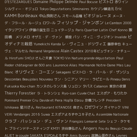
Domaine Philippe Delmée
ビストロ
D’ESTEZARGUES
Paul Bocuse
赤ワイン
Eric
シルヴィー・オジュロ
Tokyo Degustations Séminaires
カウゾン醸造元
Bordeaux
KAMM
ビオジョレーヌ
中山良則さん
スモール品種
メーヌ・
フィリップ・ジャンボン
デ・フラール・ルージュ
ロワ−ル
Le Cambon 2008
飯
イタリアワイン
伊藤の誕生日
ニュイタージュ
Paris Quartier Latin
Chef Konno
ビ
田橋 メリメロ
オザミ・デ・ヴァン 銀座
パリ・ヴィニ・ヴィジオン
Invalide
オディナミ栽培
レ・ヴィニュ・ドリヴィエ
Yumekichi Kanda
藤原幸也
キュー
Alain Castex
ヴェ・マルセル
Pernand Vergelesse
2018年ビュヴォン・ナチュー
ル
Hirofumi SHOJI さんご夫妻
TOKYO Vin Nature grande dégustation
Paul
Reder
châtaignier de 600 ans
Laurence Alias
Marmande
Notre-Dame
Mas Lau
オリヴィエ・コーエン
Blanc
Sakagami
ビストロ・ラ・パール・デ・ザンジュ
Descombes Beaujolais Nouveau
サン・シニアン
マリー・ラピエール
Pineau Denis
Fukuoka Kou-chan
カンヌのレランス島
リュロン
タパス
Cabanon
東京の夜景
Thierry Forestier
Ryo-san
ラ・トランシェ
Cuvée Chat
エスポア・もりたか
Pommard Premier Cru
Davide et Piera
Hop'là
Ebisu
京橋フレンチ
President
星川さん
ロゼワイン
Ishikawa
Restaurant KITANOSE
俊さん
ガイヤック
VINI
VERI
Vendanges 2016
Suwa
エスポアよろずやユキ子さん
Assemblée Nationale
クラブ・パッション・デュ・ヴァン
François Lemarié
Sete
シェフ・タケモ
Angers
ト
ブラインドテースティング
KM31
渋谷康弘さん
Fou du Beaujo
Claude
ALIET
le couple SAKATA
ESPOAよろずや
Amis Buvons
故勝山晋作さん
Leynes