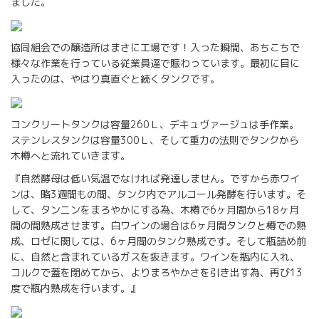
ました。
協同組会での醸造所はまさに工場です！入った瞬間、あちこちで
様々な作業を行っている従業員達で賑わっています。最初に目に
入ったのは、やはり真直ぐと続くタンクです。
コンクリートタンクは容量260Ｌ、デキュヴァージュは手作業。
ステンレスタンクは容量300Ｌ、そして重力の法則でタンクから
木樽へと流れていきます。
『自然酵母は低い気温でなければ発達しません。ですから赤ワイ
ンは、略3週間もの間、タンク内でアルコール発酵を行います。そ
して、タンニンをまろやかにする為、木樽で6ヶ月間から18ヶ月
間の間熟成させます。白ワインの場合は6ヶ月間タンクと樽での熟
成、ロゼに関しては、6ヶ月間のタンク熟成です。そして瓶詰め前
に、自然と含まれているガスを抜きます。ワインを瓶内に入れ、
コルクで蓋を閉めてから、よりまろやかさを引き出す為、再び13
度で瓶内熟成を行います。』