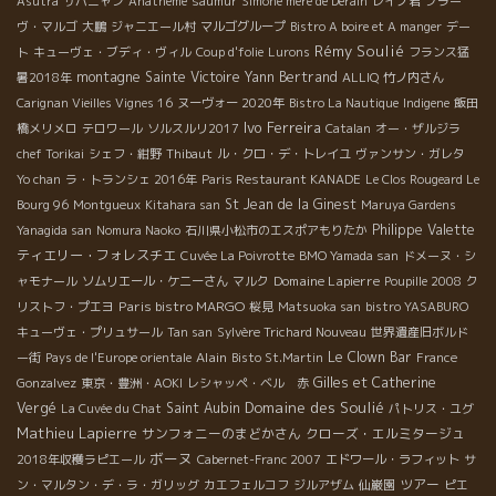
Asutra
サバニャン
Anathème
saumur
Simone mère de Derain
レイノ君
ブラー
ヴ・マルゴ
大鵬
ジャニエール村
マルゴグループ
Bistro A boire et A manger
デー
Rémy Soulié
ト
キューヴェ・ブディ・ヴィル
Coup d'folie
Lurons
フランス猛
montagne Sainte Victoire
Yann Bertrand
暑2018年
ALLIQ
竹ノ内さん
Carignan Vieilles Vignes 16
ヌーヴォー 2020年
Bistro La Nautique
Indigene
飯田
Ivo Ferreira
橋メリメロ
テロワール
ソルスルリ2017
Catalan
オー・ザルジラ
chef Torikai
シェフ・紺野
Thibaut
ル・クロ・デ・トレイユ
ヴァンサン・ガレタ
Yo chan
ラ・トランシェ 2016年
Paris Restaurant KANADE
Le Clos Rougeard Le
St Jean de la Ginest
Bourg 96
Montgueux
Kitahara san
Maruya Gardens
Philippe Valette
Yanagida san
Nomura Naoko
石川県小松市のエスポアもりたか
ティエリー・フォレスチエ
Cuvée La Poivrotte
BMO Yamada san
ドメーヌ・シ
Domaine Lapierre
ャモナール
ソムリエール・ケニーさん
マルク
Poupille 2008
ク
Paris bistro MARGO
リストフ・プエヨ
桜見
Matsuoka san
bistro YASABURO
キューヴェ・プリュサール
Tan san
Sylvère Trichard Nouveau
世界遺産旧ボルド
Alain
Le Clown Bar
ー街
Pays de l'Europe orientale
Bisto St.Martin
France
Gilles et Catherine
Gonzalvez
東京・豊洲・AOKI
レシャッペ・ベル 赤
Domaine des Soulié
Vergé
Saint Aubin
La Cuvée du Chat
パトリス・ユグ
Mathieu Lapierre
サンフォニーのまどかさん
クローズ・エルミタージュ
ボーヌ
2018年収穫ラピエール
Cabernet-Franc 2007
エドワール・ラフィット
サ
ツアー
ン・マルタン・デ・ラ・ガリッグ
カエフェルコフ
ジルアザム
仙巌園
ピエ