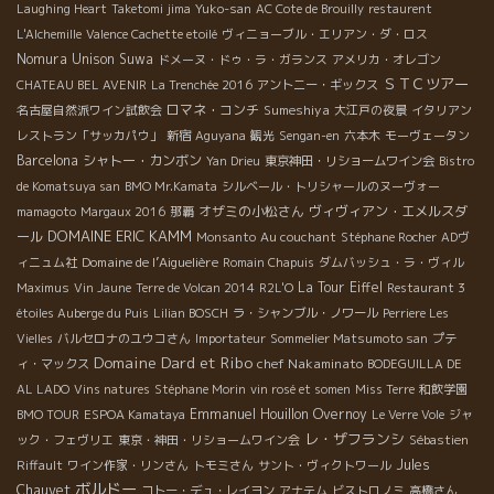
Laughing Heart
Taketomi jima
Yuko-san
AC Cote de Brouilly
restaurent
L'Alchemille
Valence Cachette etoilé
ヴィニョーブル・エリアン・ダ・ロス
Nomura Unison Suwa
ドメーヌ・ドゥ・ラ・ガランス
アメリカ・オレゴン
ＳＴＣツアー
CHATEAU BEL AVENIR
La Trenchée 2016
アントニー・ギックス
ロマネ・コンチ
Sumeshiya
名古屋自然派ワイン試飲会
大江戸の夜景
イタリアン
レストラン「サッカパウ」
新宿
Aguyana
観光
Sengan-en
六本木
モーヴェータン
Barcelona
シャトー・カンボン
Yan Drieu
東京神田・リショームワイン会
Bistro
de Komatsuya san
BMO Mr.Kamata
シルベール・トリシャールのヌーヴォー
オザミの小松さん
ヴィヴィアン・エメルスダ
mamagoto
Margaux 2016
那覇
DOMAINE ERIC KAMM
ール
Monsanto
Au couchant
Stéphane Rocher
ADヴ
Domaine de l’Aiguelière
ィニュム社
Romain Chapuis
ダムバッシュ・ラ・ヴィル
La Tour Eiffel
Maximus
Vin Jaune
Terre de Volcan 2014
R2L'O
Restaurant 3
étoiles Auberge du Puis
Lilian BOSCH
ラ・シャンブル・ノワール
Perriere Les
Vielles
バルセロナのユウコさん
Importateur
Sommelier Matsumoto san
プテ
Domaine Dard et Ribo
chef Nakaminato
ィ・マックス
BODEGUILLA DE
AL LADO
Vins natures
Stéphane Morin
vin rosé et somen
Miss Terre
和飲学園
Emmanuel Houillon Overnoy
BMO TOUR
ESPOA Kamataya
Le Verre Vole
ジャ
レ・ザフランシ
ック・フェヴリエ
東京・神田・リショームワイン会
Sébastien
Jules
Riffault
ワイン作家・リンさん
トモミさん
サント・ヴィクトワール
ボルドー
Chauvet
コトー・デュ・レイヨン
アナテム
ビストロノミ
高橋さん