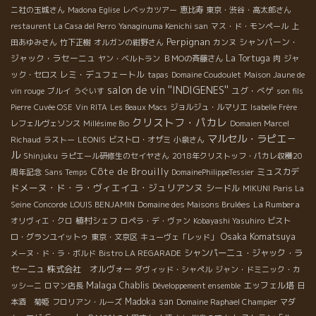
ニ社の玉城さん
Madona Eglise
レベッカツアー
恵比寿
東京・渋谷・高太郎さん
restaurent La Casa del Perro
Yanaginuma Kenichi san
マス・ド・モンペール
上
Perpignan
シャンパーン・
田あゆみさん
竹下正樹
オルガンの紺野さん
カンヌ
ジャック・ラセーニュ
La Tortuga
ヤン・ベルトラン
ＢＭОの斉藤さん
肉
ジャ
レミ・デュフェートル
ック・セロス
tapas
Domaine Coudoulet
Maison Jaune de
salon de vin ''INDIGENES''
ユグ・べゲ
vin rouge
ブルイ
うぐいす
son fils
Pierre
Cuvée OSE
Vin RITA
Les Beaux Macs
ジョルジュ・ルマリエ
Isabelle Frère
クリストフ・パカレ
レフェルヴェソンス
Millésime Bio
Domaien Marcel
マルセル・ラピエ－
Richaud
ラストー
LEONIS
ビストロ・オザミ
小泉さん
ル
Shinjuku
ラピエール研修生のセイヤさん
2018年クリストッフ・パカレ収穫20
Côte de Brouilly
ミュスカデ
周年記念
Sans Temps
DomainePhilippeTessier
ドメーヌ・ド・ラ・ヴィエイユ・ジュリアンヌ
シードル
MIKUNI
Paris La
La Rumbera
Seine
Concorde
LOUIS BENJAMIN
Domaine des Maisons Brulées
植村シェフ
オリヴィエ・クロ
ロペラ・デ・ヴァン
Kobayashi Yasuhiro
ビスト
Osaka Komatsuya
ロ・グランユイットゥ
東京・文京区
キューヴェ「レッド」
シャンパーニュ・ジャック・ラ
メーヌ・ド・ラ・ボルド
Bistro LA REGARADE
セーニュ
株式会社 オルヴォー
ダヴィッド・シャペル
ジャン・ドミニック・カ
Malaga
Chablis
エッフェル塔
ッシーニ
ロマン店長
Développement ensemble
日
Madoka san
本酒 菊姫
フロリアン・ルーズ
Domaine Raphael Champier
マダ