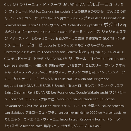
ブルゴーニュ
シャンパーニュ・ド・スーザ
JAJAKISTAN
Club
サンタ
ン
フォジェール
Mottox Osaka siège sociale
ジュラ醸造家のかがみ・けんじろうさ
ん
ア・シャッカン・サ・ビュル2016
見本市
ムレシップ
Président Association de
ボジョレ
Sommeliers au Japon
ワイン・ヴェンスカブ
chardonnay pétillant
株
ドメーヌ・レオニス
ジャジャキスタ
式会社エスポア
Bistro LE CERCLE ROUGE
ン
ドメーヌ・ド・レシャリエール
お酒のアトリエ吉祥
無農薬野菜
GUCITE
ポ・ダ
コート・デュ・ピ
ンヌ
Loucate
モトクッス
マルゴ・グループ
Crozes-
Nice
Hermitage 2016
Atsumi Foods Mori san
Solutré
石川アキノリ
ORVEAUX
Le Temps des
ジェラール・ゴビー
CO.
モンドゥーズ・トラディション2003年
Cerises
寿司職人・岡田大介
お好み焼き「パセミア」
エピスリー・フィン
クマち
ゃん
ドメーヌ・ベリュアール
オルヴォー、オリゾン
カキと白ワイン
フランス・ツ
アー
プロムナード・デ・ザングレ
Bulbille
NAGOYA Vin Nature grande
dégustation
NOUVELLE BAGUE
Brendan Tracy
ローランス・マニヤ・クリエフ
Remi DUFAIRE
サンドリー
Saint Chignan
Les Rossignoux
Couple Wakabayashi
ヌ
Toda chef
モトクッス大阪本社
Tokyo Shibuya Koutarou san
La Pioche
Hayashi san
C'est pas la Mer à boire
イヤン・ド・リュ
今尾さん
Baune Kentaro-
san
Galéjade
ブルゴーニュ・ブラン
un dernier millésime 2009 de Marcel Lapierre
ドメーヌ・
カリニャン・ヴィエイユ・ヴィーニュ
Importateur Kadowaki Noriko
セクスタン
Rose de Zaza
鳥海シェフ
サカガミグループ
LA CAVE