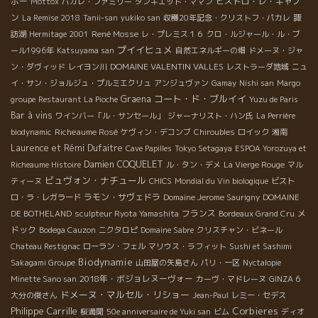
ボー
ビストロ・レ・キャノ
Mottox
パカレ・ファミリー
タンキエット・ママン
ン
La Remise 2018
Tanii-san
yukiko san
収穫20年記念・クリストフ・パカレ
諏
René Mosse
訪湖
Hermitage 2001
レ・プレミス１６
クロ・ルジャール・ル・ブ
プイイヒュメ
ール1996年
Katsuyama san
自然エネルギーの畑
ドメーヌ・ジャ
DOMAINE VALENTIN VALLES
ン・ダヴィッド
レイヨン川
レストラーダ地域
ニュ
イ・サン・ジョルジュ・プルミエクリュ
アンジュヴァン
Gamay
Nishi san
Margo
コート・ド・ブルイイ
Graena
groupe
Restaurant La Pioche
Yuzu de Paris
Bar à vins
ワインバー「ル・サンセール」
ジャーナリスト・ハン氏
La Perrière
Richeaume Rosé
biodynamic
ケヴィン・デコンブ
Chiroubles
ロイック
湘南
Laurence et Rémi Dufaitre
Cave Papilles
Tokyo Setagaya
ESPOA Yorozuya et
Damien COQUELET
Richeaume Histoire
ル・タン・デメ
La Vierge Rouge
マル
ビュヴォン・ナチュール
ティーヌ
CHICS
Mondial du Vin biologique
ビスト
ラモン・サヴェドラ
ロ・ラ・レガラード
Domaine Jerome Saurigny
DOMAINE
フランス
メ
DE BOTHELAND
sculpteur Ryota Yamashita
Bordeaux Grand Cru
ドック
Bodega Cauzon
ニクタロピ
Domaine Sabre
クリスチャン・ビネール
Chateau Restignac
ローラン・フェル
マリウス・ラフィット
Sushi et Sashimi
Biodynamie
Sakagami Groupe
山田屋の矢島さん
パリ・一区
Nyctalopie
2018年・ボジョレヌーヴォー
Minette Sano san
カーヴ・マドレーヌ
GINZA 6
ドメーヌ・マルセル・リショー
大分の俊さん
Jean-Paul
レミー・セデス
Philippe Carrille
Corbieres
桜満開
50e anniversaire de Yuki san
ビム
ディオ