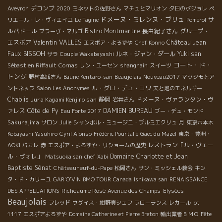
デコンブ
Aveyron
2020
ミネットの佐野さん
マチュとマリオン
夕日のボジョレ
ペ
ドメーヌ・ミレンヌ・ブリュ
サ
リエール・レ・ヴィエイユ
Le Tagine
Pomerol
ルバドール
Bistro Montmartre
長由紀子さん
グループ・
ブラーヴ・マルゴ
Valentin VALLES
エスポア
Château Jean
エスポア・よろずや
Chef Konno
Faux
BISSOH
ルネ・ジャン・ダール
Yuki san
サラ
Couple Wakabayashi
コート・ド・
Sébastien Riffault
Cornas
リン・ユーセン
shanghain
スイーツ
トング
野村高城さん
Baune Kentaro-san
Beaujolais Nouveau2017
マッシモとア
ル・グロ・デュ・ロワ
ントネッラ
Salon Les Anonymes
天と地のエネルギー
Chablis
Jura Kagami Kenjiro san
静岡
ドメーヌ・ヴァランタン・ヴ
岩井さん
ァレス
Côte de Py
DAMIEN BUREAU
Eau Forte 2017
ブー・デュ・モンド
Sakurajima
サロン
Julie
シャンボル・ミュージニ・プルミエクリュ
月
東京六本木
Kobayashi Yasuhiro
Cyril Alonso
Frédéric Pourtalié
Gaec du Mazel
東京・豊洲・
レストラン「ル・ヴェー
AOKI
パカレ
赤
エスポア・よろずや・リショームの歴史
ル・ヴォレ」
Domaine Charlotte et Jean
Matsuoka san
chef Xabi
Baptiste Sénat
Châteauneuf-du-Pape
松岡さん
サン・ミッシェル教会
キン
タ・ド・カリーユ
GAR'O'VIN
BMO TOUR
Canada
Ishikawa san
RENAISSANCE
Richeaume Rosé
DES APPELLATIONS
Avenue des Champs-Elysées
Beaujolais
フレッド
ウグイス・紺野真シェフ
フローランス
レカール lot
1117
エスポアよろずや
Domaine Catherine et Pierre Breton
輸出業者ＢＭＯ
Fête