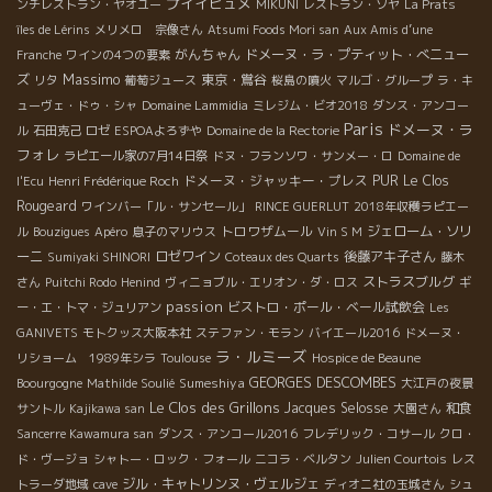
プイイヒュメ
ンチレストラン・ヤオユー
MIKUNI
レストラン・ソヤ
La Prats
îles de Lérins
メリメロ 宗像さん
Atsumi Foods Mori san
Aux Amis d’une
がんちゃん
ドメーヌ・ラ・プティット・べニュー
Franche
ワインの4つの要素
Massimo
ズ
東京・鴬谷
リタ
葡萄ジュース
桜島の噴火
マルゴ・グループ
ラ・キ
ューヴェ・ドゥ・シャ
Domaine Lammidia
ミレジム・ビオ2018
ダンス・アンコー
Paris
ドメーヌ・ラ
ル
石田克己
ロゼ
ESPOAよろずや
Domaine de la Rectorie
フォレ
ラピエール家の7月14日祭
ドヌ・フランソワ・サンメー・ロ
Domaine de
ドメーヌ・ジャッキー・プレス
PUR
Le Clos
l'Ecu
Henri Frédérique Roch
Rougeard
ワインバー「ル・サンセール」
RINCE GUERLUT
2018年収穫ラピエー
トロワザムール
ジェローム・ソリ
ル
Bouzigues
Apéro
息子のマリウス
Vin S M
ーニ
ロゼワイン
後藤アキ子さん
Sumiyaki SHINORI
Coteaux des Quarts
藤木
ストラスブルグ
さん
Puitchi Rodo
Henind
ヴィニョブル・エリオン・ダ・ロス
ギ
passion
ビストロ・ポール・ベール試飲会
ー・エ・トマ・ジュリアン
Les
GANIVETS
モトクッス大阪本社
ステファン・モラン
バイエール2016
ドメーヌ・
ラ・ルミーズ
リショーム 1989年シラ
Toulouse
Hospice de Beaune
Sumeshiya
GEORGES DESCOMBES
Boourgogne
Mathilde Soulié
大江戸の夜景
Le Clos des Grillons
Jacques Selosse
和食
サントル
Kajikawa san
大園さん
Sancerre Kawamura san
ダンス・アンコール2016
フレデリック・コサール
クロ・
ド・ヴージョ
シャトー・ロック・フォール
ニコラ・ベルタン
Julien Courtois
レス
ジル・キャトリンヌ・ヴェルジェ
トラーダ地域
cave
ディオニ社の玉城さん
シュ