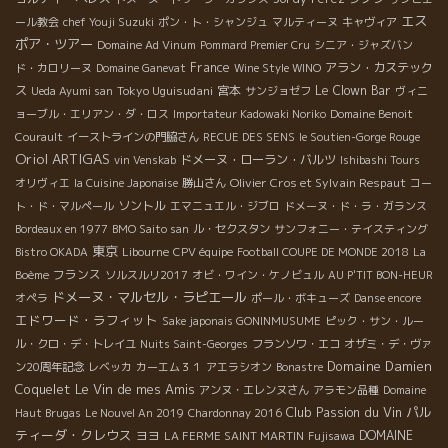
エス
ール教会
chef Youji Suzuki
ポン・ト・シャンジュ
マルティーヌ
キャヴィア
ポア・ツアー
Domaine Ad Vinum
Pommard Premier Cru
シニア・ジャズバン
France
アラン・カステック
ド・カロリーヌ
Domaine Ganevat
Wine Style WINO
ス
Tokyo Uguisudani
宮本
Le Clown Bar
Ueda Ayumi san
サンジョゼフ
ヴィニ
ョーブル・エリアン・ダ・ロス
Importateur Kadowaki Noriko
Domaine Benoit
Courault
イーストラインの門脇さん
RECUE DES SENS
le Soutien-Gorge Rouge
Oriol ARTIGAS
ドメーヌ・ローラン・バルツ
vin Venskab
Ishibashi Tours
Olivier Cros et Sylvain Respaut
オリヴィエ
la Cuisine Japonaise
勝山さん
コー
ソントル
ト・ド・マルペール
エマニュエル・ジブロ
ドメーヌ・ド・ラ・ガランス
Bordeaux en 1977
BMO Saito san
ル・セクスタン
サンフォニー・テイスティング
東京
Bistro OKADA
Libourne
CPV équipe
Football COUPE DE MONDE 2018
La
フランス
Boème
ソルスルリ2017
オビ・ワイン・ケノビュル
AU P'TIT BON-HEUR
ドメーヌ・マルセル・ラピエール
オペラ
ポール・ボキューズ
Danse encore
エドワード・ラフィット
Sake japonais GONINMUSUME
ピック・サン・ルー
ル・クロ・デ・トレイユ
Nuits Saint-Georges
フランソワ・エコ
オザミ・デ・ヴァ
Domaine Damien
ン20周年記念
レベッカ
カーエム３１
アエラシオン
Bonastre
Coquelet
Le Vin de mes Amis
アンヌ・エレンヌさん
アラモン品種
Domaine
Club Passion du Vin
パル
Haut Brugas
Le Nouvel An 2019
Chardonnay 2016
ティーダ・クレウス
ヨヨ
DOMAINE
LA FERME SAINT MARTIN
Fujisawa