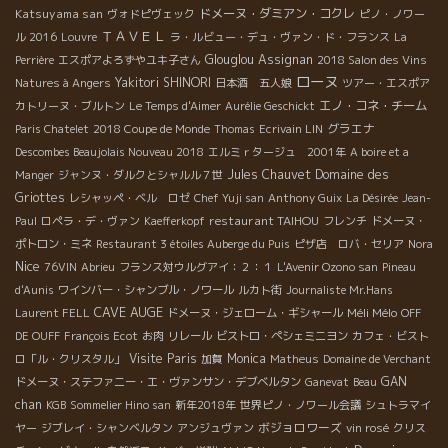
Katsuyama san
ドメーヌ・ダミアン・コクレ
ヴォドピヴェック
ピノ・ノワー
ＴＡＶＥＬ
ル 2016
Louvre
ラ・ルビュー・デュ・ヴァン・ド・フランス
La
Glouglou
Assignan
Perrière
エスポアよろずやユキ子さん
2018 Salon des Vins
ローヌ
Yakitori SHINORI
Natures à Angers
日本酒 五人娘
ツアー・エスポア
エノ・コネ・チーム
カトリーヌ・ブルトン
Le Temps d'Aimer
Aurélie Geschickt
グラエナ
Paris Chatelet
2018 Coupe de Monde
Thomas
Ecrivain LIN
Descombes Beaujolais Nouveau 2018
エルミｒタージュ 2001年
A boire et a
Jules Chauvet
Domaine des
Manger
ジャンヌ・ダルクとシャルル７世
Griottes
レシャッペ・ベル ロゼ
Chef Yuji san
Anthony Guix
La Désirée
Jean-
restaurant TAIHOU
Paul
ロペラ・デ・ヴァン
Kaefferkopf
フレンチ
ドメーヌ・
ポトロン・ミネ
Restaurant 3 étoiles Auberge du Puis
ピザ店 ロバ・セリア
Nora
Nice
76VIN
Abrieu
フランス対ウルグアイ：２：１
L'Avenir Ozono san
Pineau
d'Aunis
ワインバー・シャンブル・ノワール
ルカト街
Journaliste Mr.Hans
CAVE AUGE
Méli Mélo
Laurent FELL
ドメーヌ・ジェローム・ギシャール
OFF
DE OUFF
François Ecot
お肉
リレール
ビストロ・ペシェミニヨン
カフェ・ビスト
Visite Paris
Monica
ロ「ル・クリスタル」
加賀
Matheus
Domaine de Verchant
GAN
ドメーヌ・ステファニー・エ・ヴァンサン・デブベルタン
Ganevat
Beau
chan
KGB
Sommelier Hino san
新年2018年
世界ピノ・ノワール会議
シュトラマイ
ボジョロワーズ
ヤー
ジブレイ・シャンベルタン
アンジュヴァン
vin rosé
クリス