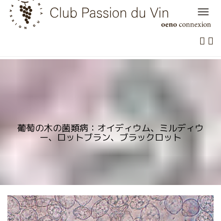
Skip
to
content
葡萄の木の菌類病：オイディウム、ミルディウ
ー、ロットブラン、ブラックロット