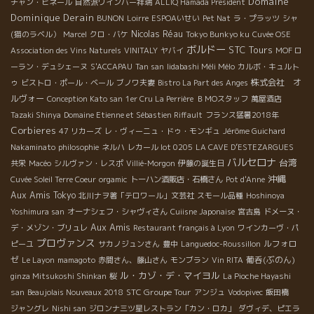
Domaine
チャン・ビネール
自然派ワインバー祥瑞
ALLIQ Hamada President
Dominique Derain
BUNON
Loirre
ESPOAいせい
Pet Nat
ラ・プラッツ
シャ
Nicolas Réau
(猫のラベル）
Marcel
クロ・バケ
Tokyo Bunkyo ku
Cuvée OSE
ボルドー
STC Tours
Association des Vins Naturels
VINITALY
ヤバイ
MOF ロ
ーラン・デュシェーヌ
S'ACCAPAU
Tan san
Iidabashi Méli Mélo
カルボ・キュルト
株式会社 オ
ゥ
ビストロ・ポール・ベール
ブノワ夫妻
Bistro La Part des Anges
ルヴォー
Conception Kato san
1er Cru La Perrière
ＢＭОスタッフ
萬屋酒店
Tazaki Shinya
Domaine Etienne et Sébastien Riffault
フランス猛暑2018年
Corbieres
47 リカーズ
レ・ヴィーニュ・ドゥ・モンギュ
Jérôme Guichard
Nakaminato
philosophie
ネルハ
レカール lot 0205
LA CAVE D’ESTEZARGUES
バルセロナ
台湾
共栄
Macéo
シルヴァン・レスポ
Villié-Morgon
伊藤の誕生日
沖縄
Cuvée Soleil Terre Coeur
orgamic
トーハン酒販店・石橋さん
Pot d'Anne
Aux Amis Tokyo
北川ナヲ著「テロワール」文芸社
スモール品種
Hoshinoya
Yoshimura san
オーナシェフ・シャヴィさん
Cuiisne Japonaise
宮古島
ドメーヌ・
Aux Amis
デ・メゾン・ブリュレ
Restaurant français à Lyon
ワインカーヴ・パ
プロヴァンス
ルフォロ
ピーユ
サカノジュンさん
豊中
Languedoc-Roussillon
ゼ
葡呑(ぶのん)
Le Layon
mamagoto
赤間さん、藤山さん
モンブラン
Vin RITA
ル・カゾ・デ・マイヨル
ginza Mitsukoshi Shinkan
桜
La Pioche Hayashi
STC Groupe Tour
san
Beaujolais Nouveaux 2018
アンジュ
Vodopivec
飯田橋
ジャングレ
Nishi san
ジロンナ三ツ星レストラン「カン・ロカ」
ダヴィデ、ピエラ