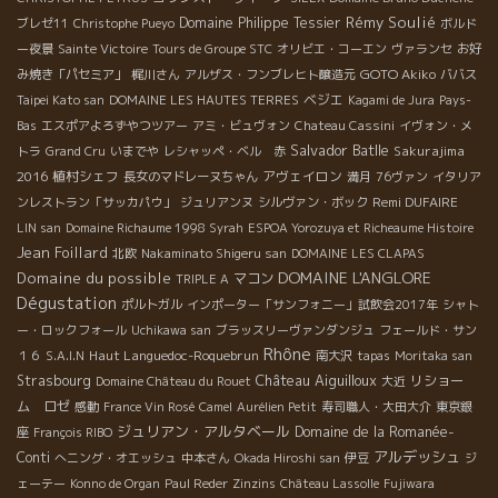
Rémy Soulié
Domaine Philippe Tessier
ブレゼ11
Christophe Pueyo
ボルド
ー夜景
Sainte Victoire
Tours de Groupe STC
オリビエ・コーエン
ヴァランセ
お好
GOTO Akiko
み焼き「パセミア」
梶川さん
アルザス・フンブレヒト醸造元
ババス
ベジエ
Taipei Kato san
DOMAINE LES HAUTES TERRES
Kagami de Jura
Pays-
Bas
エスポアよろずやつツアー
アミ・ビュヴォン
Chateau Cassini
イヴォン・メ
Salvador Batlle
Sakurajima
トラ
Grand Cru
いまでや
レシャッペ・ベル 赤
2016
植村シェフ
アヴェイロン
長女のマドレーヌちゃん
満月
76ヴァン
イタリア
Remi DUFAIRE
ンレストラン「サッカパウ」
ジュリアンヌ
シルヴァン・ボック
LIN san
Domaine Richaume 1998 Syrah
ESPOA Yorozuya et Richeaume Histoire
Jean Foillard
北欧
Nakaminato Shigeru san
DOMAINE LES CLAPAS
DOMAINE L'ANGLORE
Domaine du possible
マコン
TRIPLE A
Dégustation
ポルトガル
インポーター「サンフォニー」試飲会2017年
シャト
ー・ロックフォール
Uchikawa san
ブラッスリーヴァンダンジュ
フェールド・サン
Rhône
Haut Languedoc-Roquebrun
１６
S.A.I.N
南大沢
tapas
Moritaka san
Château Aiguilloux
Strasbourg
リショー
Domaine Château du Rouet
大近
ム ロゼ
感動
France Vin Rosé
Camel
Aurélien Petit
寿司職人・大田大介
東京銀
ジュリアン・アルタベール
Domaine de la Romanée-
座
François RIBO
アルデッシュ
Conti
へニング・オエッシュ
中本さん
Okada Hiroshi san
伊豆
ジ
ェーテー
Konno de Organ
Paul Reder
Zinzins
Château Lassolle
Fujiwara