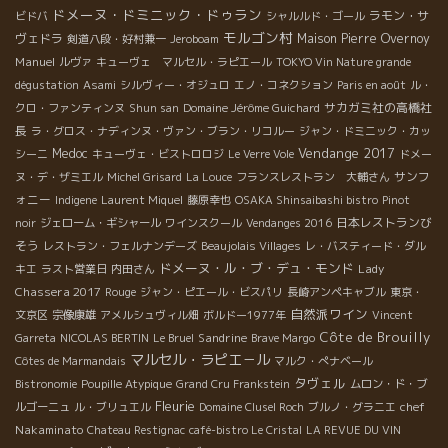
ドメーヌ・ドミニック・ドゥラン
ラモン・サ
ビドバ
シャルルド・ゴール
モルゴン村
ヴェドラ
Maison Pierre Overnoy
剣道八段・好村兼一
Jeroboam
Manuel
ルヴァ
キューヴェ マルセル・ラピエール
TOKYO Vin Nature grande
dégustation
Asami
シルヴィー・オジュロ
エノ・コネクション
Paris en août
ル・
サカガミ社の高橋社
クロ・ファンティンヌ
Shun san
Domaine Jérôme Guichard
長
ラ・グロス・ナディンヌ・ヴァン・ブラン・リコルー
ジャン・ドミニック・カッ
Vendange 2017
Medoc
シーニ
キューヴェ・ビストロロジ
Le Verre Vole
ドメー
サンフ
ヌ・デ・ザミエル
Michel Grisard
La Louce
フランスレストラン 大輔さん
ォニー
Indigene
Laurent Miquel
藤原幸也
OSAKA Shinsaibashi bistro
Pinot
日本レストランび
noir
ジェローム・ギシャール
ワインスクール
Vendanges 2016
そう
レストラン・フェルナンデーズ
Beaujolais Villages
レ・バスティード・ダル
ドメーヌ・ル・ブ・デュ・モンド
Lady
キエ
ラスト営業日
内田さん
Chassera 2017
Rouge
ジャン・ピエール・ビスパリ
長崎アンペキャブル
東京・
自然派ワイン
文京区
宗像康雄
アメルシュヴィル畑
ボルドー1977年
Vincent
Côte de Brouilly
Sandrine
Garreta
NICOLAS BERTIN
Le Bruel
Brave Margo
マルセル・ラピエ－ル
Côtes de Marmandais
マルク・ぺナベール
タヴェル
Bistronomie
Poupille Atypique
Grand Cru Frankstein
ムロン・ド・ブ
Fleurie
chef
ルゴーニュ
ル・ブリュエル
Domaine Clusel Roch
ブルノ・グラニエ
Nakaminato
Chateau Restignac
café-bistro Le Cristal
LA REVUE DU VIN