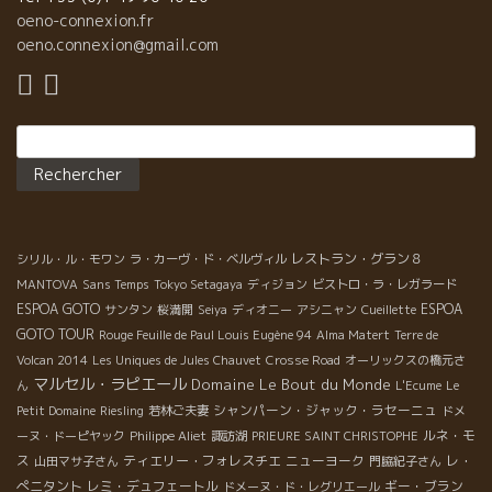
oeno-connexion.fr
oeno.connexion@gmail.com
Rechercher :
レストラン・グラン８
シリル・ル・モワン
ラ・カーヴ・ド・ベルヴィル
MANTOVA
Sans Temps
Tokyo Setagaya
ディジョン
ビストロ・ラ・レガラード
ESPOA GOTO
ESPOA
サンタン
桜満開
Seiya
ディオニー
アシニャン
Cueillette
GOTO TOUR
Rouge Feuille de Paul Louis Eugène 94
Alma Matert
Terre de
Volcan 2014
Les Uniques de Jules Chauvet
Crosse Road
オーリックスの橋元さ
マルセル・ラピエール
Domaine Le Bout du Monde
ん
L'Ecume
Le
シャンパーン・ジャック・ラセーニュ
Petit Domaine
Riesling
若林ご夫妻
ドメ
ルネ・モ
ーヌ・ドーピヤック
Philippe Aliet
諏訪湖
PRIEURE SAINT CHRISTOPHE
ス
ティエリー・フォレスチエ
ニューヨーク
レ・
山田マサ子さん
門脇紀子さん
ぺニタント
レミ・デュフェートル
ギー・ブラン
ドメーヌ・ド・レグリエール