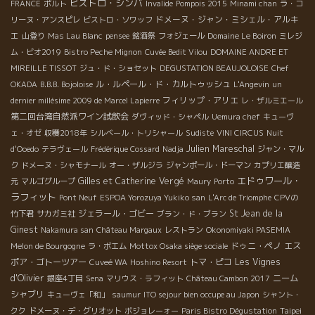
ビストロ・シンバ
FRANCE
ポルト
Invalide
Pompois 2015
Minami chan
ラ・コ
ドメーヌ・ジャン・ミシェル・アルキ
リーヌ・アンスピレ
ビストロ・ソワッフ
エ
山登り
Mas Lau Blanc
pensee
銘酒祭
フォジェール
Domaine Le Boiron
ミレジ
ム・ビオ2019
Bistro Peche Mignon
Cuvée Bedit Vilou
DOMAINE ANDRE ET
MIREILLE TISSOT
ジュ・ド・ショセット
DEGUSTATION BEAUJOLOISE
Chef
ル・ルペール・ド・カルトゥッシュ
OKADA
B.B.B. Bojoloise
L'Angevin
un
フィリップ・アリエ
dernier millésime 2009 de Marcel Lapierre
レ・ザルミエール
第二回台湾自然派ワイン試飲会
ダヴィッド・シャペル
Uemura chef
キューヴ
ェ・オゼ
収穫2018年
シルベール・トリシャール
Sudiste
VINI CIRCUS
Nuit
Julien Mareschal
d'Ooedo
テラヴェール
Frédérique Cossard
Nadja
ジャン・マル
ク
ドメーヌ・シャモナール
オー・ザルジラ
ジャンポール・ドーマン
カプリエ醸造
エドゥワール・
Gilles et Catherine Vergé
元
マルゴグループ
Maury
Porto
ラフィット
Pont Neuf
ESPOA Yorozuya Yukiko san
L'Arc de Triomphe
CPVの
ジェラール・ゴビー
St Jean de la
竹下君
サカガミ社
ブラン・ド・ブラン
Ginest
Nakamura san
Château Margaux
レストラン
Okonomiyaki PASEMIA
ドゥニ・ペノ
エス
Melon de Bourgogne
ラ・ボエム
Mottox Osaka siège sociale
ポア・ゴトーツアー
トマ・ピコ
Les Vignes
Cuveé WA
Hoshino Resort
d'Olivier
ニーム
銀座4丁目
Sena
マリウス・ラフィット
Château Cambon 2017
シャブリ
キューヴェ「和」
saumur
ITO sejour bien occupe au Japon
シャント・
Taipei
クク
ドメーヌ・デ・グリオット
ボジョレーォー
Paris Bistro Dégustation