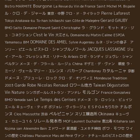
Bourgone
Bistro MARMITE
La Revue du Vin de France
Saint Michel
M. Bispalie
ル・クロ・デ・ジャール
Pierre Laforest
東京・中野
クロ・ド・タイラック
Gerard GAUBY
Tokyo Arakawa-ku
To-han Ishibashi san
Côte de Malepère
ラ・グランド・モット
BMO Saito
Domaine Prieuré Saint Christophe
オン・ジ
C'est le Vin
Domaine du Matin Calme
ュ・コネクション
大江さん
ESPOA
DOMAINE DES AMIEL
Yamamasu
BIM
Sylvie Augereau
ルネ・ジャンの息子 ア
ビストロ・シャンブルノワール
JACQUES LASSAIGNE
ンリー・ピエール
ジェ
イ・アール・フレッシュネス・リテール
Arbois
ロゼ・ランディ
ジュヴレ・シャン
べルタン
メーヌ・デ・フラール・ルージュ
Chéna
オザミ・デ・ヴァン 銀座
ラ・
カタルーニャ
マリー・エレンヌ・バカーブ
ミーゾ・ヴェール
Chardonay
京都
ドメーヌ・プリューレ・ロック
クロ・デ・オリヴィエ
Mondeuse Tradition
Nicolas Renaud
Garde Robe
ロワール地方
Taiwan Dégustation
2003
モルゴン
Vin Nature
シンガポールレストラン・アンドレ
France Gonzalvez
Le Temps des Cerises
BMO Yamada san
ドメーヌ・ラ・ロッシュ・ビュイシ
ナルボ
エール
キューヴェ・ティボ
ボジョレ・ヴィラージュ
ＥＳＰＯＡもりたか
ンヌ
ペルピニャン
Okinawa
Clos Massotte
スリエ醸造所
渋谷
キューヴ
リレール見本市
ェ・カミーユ１６
MOF Laurent Duchaîne
恵比寿
Kitahara san
ボワ・モワセ
Kojima san
Alexendre Bain
エドワード
居酒屋・ユメキチ神田
ワイ
ンの歴史
Château Plaisance
Mas del Périé
ヴァン・ナチュールのビストロの歴史