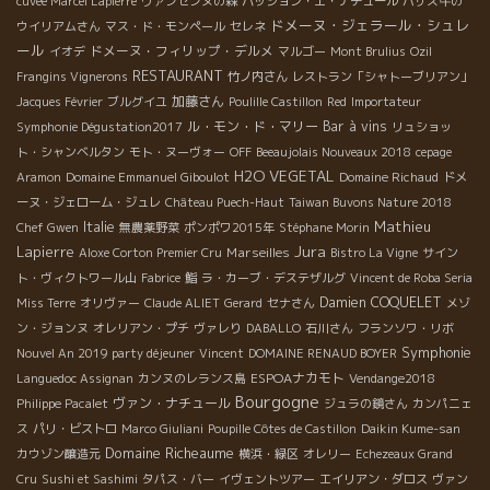
cuvée Marcel Lapierre
ヴァンセンヌの森
パッション・エ・ナチュール
バザス牛の
ドメーヌ・ジェラール・シュレ
ウイリアムさん
マス・ド・モンペール
セレネ
ール
ドメーヌ・フィリップ・デルメ
イオデ
マルゴー
Mont Brulius
Ozil
RESTAURANT
Frangins Vignerons
竹ノ内さん
レストラン「シャトーブリアン」
加藤さん
Jacques Février
ブルグイユ
Poulille Castillon
Red
Importateur
ル・モン・ド・マリー
Bar à vins
Symphonie Dégustation2017
リュショッ
ト・シャンベルタン
モト・ヌーヴォー
OFF
Beeaujolais Nouveaux 2018
cepage
H2O VEGETAL
Aramon
Domaine Emmanuel Giboulot
Domaine Richaud
ドメ
ーヌ・ジェローム・ジュレ
Château Puech-Haut
Taiwan Buvons Nature 2018
Mathieu
Italie
Chef Gwen
無農薬野菜
ポンポワ2015年
Stéphane Morin
Jura
Lapierre
Marseilles
Aloxe Corton Premier Cru
Bistro La Vigne
サイン
ト・ヴィクトワール山
Fabrice
鮨
ラ・カーブ・デステザルグ
Vincent de Roba Seria
Damien COQUELET
Miss Terre
オリヴァー
Claude ALIET
Gerard
セナさん
メゾ
ン・ジョンヌ
オレリアン・プチ
ヴァレり
DABALLO
石川さん
フランソワ・リボ
Symphonie
Nouvel An 2019 party déjeuner
Vincent
DOMAINE RENAUD BOYER
ESPOAナカモト
Languedoc Assignan
カンヌのレランス島
Vendange2018
Bourgogne
ヴァン・ナチュール
Philippe Pacalet
ジュラの鏡さん
カンパニェ
ス
パリ・ビストロ
Marco Giuliani
Poupille Côtes de Castillon
Daikin Kume-san
Domaine Richeaume
カウゾン醸造元
横浜・緑区
オレリー
Echezeaux Grand
Cru
Sushi et Sashimi
タパス・バー
イヴェントツアー
エイリアン・ダロス
ヴァン