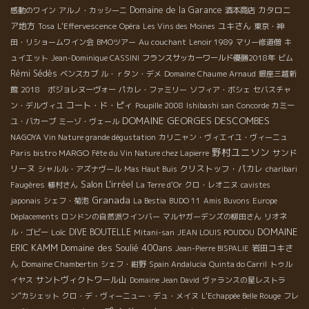
Domaine de la Garance
カタロニ
感動のワイン
アルノ・カッシーニ
酒本商店
ア地方
ユキさん
Tosa
L'Effervescence
Opéra
Les Vins des Moines
東京・神
田・リショームワイン会
BMOツアー
Au couchant
Lenoir 1989
マリー修道僧
キ
ュイエット
Jean-Dominique CASSINI
フランスサッカーワールド優勝2018年
ビム
Rémi Sédès
ベンスカブ
ル・ｒタン・デメ
Domaine Chaume Arnaud
銀座三越新
館
2018 ボジョレヌーヴォー
パカレ・ファミリー
ソフィア・ボシェ
セバスチャ
コート・ド・ピィ
ン・デルヴィユ
Poupille 2008
Ishibashi san
Concorde
カミー
DOMAINE GEORGES DESCOMBES
ユ・バカーブ
ミーゾ・ヴェール
NAGOYA Vin Nature grande dégustation
カリニャン・ヴィエイユ・ヴィーニュ
野村ユニソン
Paris bistro MARGO
サンド
Fête du Vin Nature chez Lapierre
リーヌ
クリストッフ・パカレ
シャルル・アズナヴール
Mas Haut Buis
charibari
Salon L'irréel
Faugères
植村さん
La Terre d'Or
クロ・レオニヌ
cavistes
Granada
japonais
シェフ・菊池
La Bestia
BUDO 11
Amis Buvons
Europe
Déplacements
ロンドンの自然派ワインバー
マルヤガーデンズの柳田さん
リオネ
DOMAINE
Loïc
DIVE BOUTELLE
ル・ゴビー
Mitani-san
JEAN LOUIS POUDOU
ERIC KAMM
Domaine des Soulié 400ans
岩田コキさ
Jean-Pierre BISPALIE
ん
Domaine Chambertin
シェフ・紺野
Spain Andalucia
Quinta do Carril
トゥル
サントヴィクトワール山
イヤス
Domaine Jean David
ヴァランスの星レストラ
ン”カシェット
クロ・デ・ヴィーニュー・デュ・メイヌ
L'Echappée Belle Rouge
フレ