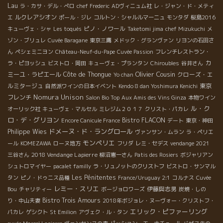
Lau
ラ・カサ・デル・ぺロ
chef Frederic
ADヴィニュム社
レ・ジャン・ド・メティ
ルクレアシオン
エ
ポール・ジレ
コルトン・シャルルマーニュ
モンタダ
桜島2016
ピノ・ノワール
キューヴェ・シャ
Les toqués
Taketomi jima
chef Mizukuchi
メ
ゾン・ブリュレ
Cuvée Baragane
東京三鷹
メドック・グランヴァン
リヨンの石田さ
ん
ペシェミニヨン
Château-Neuf-du-Pape
Cuvée Passion
フレンチレストラン・
カ
ラ・ピヨッシュ
ビストロ・岡田
キューヴェ・プランタン
Chiroubles
谷井さん
Olivier Cousin
ミーユ・ラピエール
Côte de Thongue
クローズ・エ
Yo chan
ルミタージュ
東京
自然派ワインの日本イベント
Kendo 8 dan Yoshimura Kenichi
Nomura Unison
フレンチ
Salon Bio Top
Aux Amis des Vins Ginza
本物ワイン
ル・ク
オーリック社
キューヴェ・マルセル
ミレジム２０１７
クリスト・パカレ
ロ・デ・グリヨン
Bistro FLACON
Encore Canicule France
デート
東京・神田
ドメーヌ・ド・ラングロール
Philippe Wies
ヴァンサン・ムラン
ラ・ペリエ
モンペリエ
ール
KOMEZAWA
ローヌ地方
フリダ
レミ・セデス
vendange 2021
2018 Vendange Lapierre
三谷さん
柳沼憲一さん
Patis des Rosiers
ボジャリアン
シュトロマイヤー
pacalet familly
ラ・リュノットのクリストフ
ビストロ・サンマル
Les Pénitentes
タン
ピノ・ドゥニス品種
France/Uruguay 2:1
コルナス
Cuvée
レミー・スリエ
伊藤與志男
Bou
チャリティー
ボージョロワーズ
炭焼・しの
Bistro Trois Amours
り・中山夫妻
2018年ボジョレ・ヌーヴォー・クリストフ・
エリック・ピファーリング
パカレ
ゲシクト
St Emilion
アヴェク・ル・タン