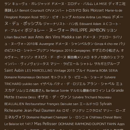
ディオニ社
サン
キューヴェ・ガレジャッド
ドメーヌ・エロディ・バルム
LA MISE
美味しい
Bois Moisset
Benoit Courault
CPVメンバー
トロカデロ
Marie-lo de
ドメー
l'Anglore
Pompon Rosé
サロン・ビオ・トップ
Antoine Aréna
Les Maoù
ヌ・デュ・ポッシブル
ジャーナリスト・ハン氏
Edouard Adam
ＡＣコート・
ボジョレー・ヌーヴォー
PHILIPPE JAMBON
リヨン
ド・ブルイイ
aux Amis des Vins
Madoka san
Lilian Bauchet
ドメーヌ・アミロー
ラパリ
ュ・ヌーヴォー2018年
Auvergne
ドメーヌ・シャンベルタン
Ginza 4 cho-me
パリ
オザミの小松さん
のビストロ・シャトーブリアン
Margaux 2016
Campagnes
オ
ルヴォー、オリゾン
オスピス・ド・ボーヌ
飯田橋メリメロ
キタノセ店のシェフ
ワ
インバー・ヴィノヴェリータス
マリー・ラピエール
シャトレ
サカガミグループ
Saint Aubin
LES MARCELLINS
Vintage 2015
ブルイ
Pizzeria ROBA SERIA
Domaine Romaneaux-Destezet
モトクッス
ラ・ピエール・ショード
Sylvere
アラン・シャペル
ミュ
TRICHARD
yukiko san
イザベル
パティ・デ・ロジエル
スカデ
La Grande
ソムリエの松本さん
Barbecue Soirée
マルセル最後の年ワイン
オザミ・デ・ヴァン
Motte
Etienne Deiss
Sylvère Trichard Nouveau
Sylvain
BEAUJALIEN
Restaurateur français Daisuke san
エールドゥロ
Richeaume
Jean-Paul Daumen
Aki
ロゼ・グリグリ
ニクタロピ
マリー・ローズ
ミネルヴォワ
Domaine Raphael Champier
レ・ロシニョ
Château Cheval Blanc
Mas Pellisser
DOMAINE RAYMOND DUPONT FAHN
Le Balaise lot 1417
Apps