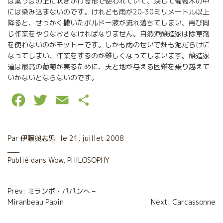
は葉っぱの上に吹きかける形で使われていて、決して葡萄木の中
には染み込まないのです。けれども雨が20-30ミリメートル以上
降ると、せっかく撒いたボルドー液が流れ落ちてしまい、再び同
じ作業をやりなおさなければなりません。自然派醸造家は除草剤
を使わないのがモットーです。しかも雨のせいで畑も泥だらけに
なってしまい、作業をするのが難しくなってしまいます。醸造家
達は最高の葡萄が実るために、天と地が与える困難を乗り越えて
いかないとならないのです。
F
T
E
P
a
w
m
a
c
i
a
r
Par
伊藤與志男
le
21, juillet 2008
e
t
i
t
Publié dans
Wow
,
PHILOSOPHY
b
t
l
a
Navigation
o
e
g
Prev: ミランボ・パパンへ –
Miranbeau Papin
Next: Carcassonne
de
o
r
e