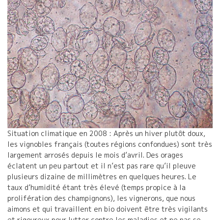
Situation climatique en 2008 : Après un hiver plutôt doux,
les vignobles français (toutes régions confondues) sont très
largement arrosés depuis le mois d’avril. Des orages
éclatent un peu partout et il n’est pas rare qu’il pleuve
plusieurs dizaine de millimètres en quelques heures. Le
taux d’humidité étant très élevé (temps propice à la
prolifération des champignons), les vignerons, que nous
aimons et qui travaillent en bio doivent être très vigilants
et rigoureux pour lutter contre les maladies et ne pas se