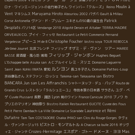
Lapierre 2009
マルセル
京橋フレンチ
バルセ
Moulin à
ロナ・ワインエージェントの佐竹裕子さん
ワインバー「クルーズ」
Reino
Vent
Maruyama Hiroto
マキシムス
Abouriou 2002
パザパ
Gault & Millau
Patrick
Corse
Antonella
ヴァン・ド・プリムー
ユキさんの50歳の誕生会
Desplats
パリ14区
Vendange 2018 Aligoté Derain et Altaber
TERRA MADRE
ORVEAUX CO.
プイイ・フィッセ
Restaurant Le Petit Commerce
Pernand
プピーユ
Christophe Foucher
Vergelesse
M de B
bistro soya
TOUR REBECCA
Jérôme Jouret
オザミ・デ・ヴァン ツアー
北浜フレンチ
フィリップ
MAREE
フィリップ・ジャンボン
Hughes Beguet
BASSE
居酒屋・風ら坊
湘南
レミ・スリエ
L'Echappee belle
Asuka san
ＡＣブルイイ
Domaine Laguerre
ルシヨン
Domaine Pattes-Loup
Saint Jean
Kohki IWATA
愛知
長ユキ子さん
Bistro
渋谷康弘さん
ステファン・ロッシェ
Takema-san
Takayama san
Les Affranchis
BIANCARA
Jun san
シャトーヌッフ・デュ・パップ
Route de
ユグ・べ
Grands Crus
レストラン「ラルシュミーユ」
寺田本家の日本酒
サラさん
ゲ
Lyon
Cuvée Plussard
長野・諏訪
剣のワイン
France Canicule 2018
ブノワ
カ
プリエのマリオン
神田祭り
Bisstro Italien Restaurant GUCITE
Cuvee des Fous
Laurence et Rémi
Petit Pierre
Dambach-La-Ville
Domaine Le Scarabée
Dufaitre
Tam Tam
COSTADORE
Osaka IMAO san
Clos du Rouge Gorges
タヴェ
ビストロ・モンマルトル
ル・ヴァンタージュ15
A Chacun sa bulle 2016
オリヴ
ドメーヌ・ヨヨ
Crozes-Hermitage
エスポア・ゴトー
Mas
ィエ・ジャンテ