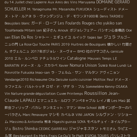
DOMAINE GERARD
du 14 Juillet chez Lapierre
Aux Amis des Vins Maruyama
SCHUELLER
M. Yanaginuma
Mr. Masanobu FUKUOKA
シューディスト
ドメー
ヌ・トマ・ルアネ
ラ・ヴァンダンジュ・デ・モワンヌ1988年
Denis TARDIEU
ガード・ローブ
Les Foulards Rouges
cho yukiko san
Beaujolais blanc
TosaYamada Mitani san
紀子さん
Anouk
ボジョレフェアー
パシオン心斎橋店
Ooe
ジュラ
Elian Da Ros
シャトー・エギュイユ
san
ルイック
tapas bar
ブルゴー
ニュの門
La Rose Qui Touche
PARIS 2019
Huitres de Bouzigues
懐かしい
竹間さ
ん
オヴェルニュ
2017年ボジョレ・ヌーヴォー
BMO 社のマサコさん
canicule
Catalogne
2018
エル・ルンベロ
ナチュラルワイン
Mauvais Temps
LE
Nomura Unison Suwa
BARATIN
ドメーヌ・ル・スカラベ
Xavier
Rosé Lundi
La
Poivrotte
Fukuoka Imao-san
ラ・フェルム・サン・マルタン
アヴィニョン
Vendange2018 Richeaume
Ota Daisuke sushi cuisinier
Mottox
Paul
ドメーヌ・
ラファエル・バルトゥッチ
ロゼ・ド・ザザ
ラ・フル
Sommelière Kenny
OSAKA
Roussillon
Jean-
Vin Nature grande dégustation
Cuvee Printemps
Claude LAPALU
エマニュエル・ルロワ
アンペキャブル
レイノ君
Les Maù
試
飲会フィリップ・パカレ
タンキエット・ママン
Wine School
台湾インポーターのバ
マシモ
シルヴァン・リショー
ーバラさん
Marc Penavayre
カベルネ
VINI JAPON
ム
Massimo & Antonella
熊本
Higashi guinza SOYA
モペルチュイ・ネイルプラー
Bistro Shimba
ジャジャキスタン
ラピエー
ジュ
CEDRIC GARREAU
トモミさん
ル家
Restaurant En Mets Frais Ce Qu'Il Te Plaît
ESPOA TOURS
パリレストラ