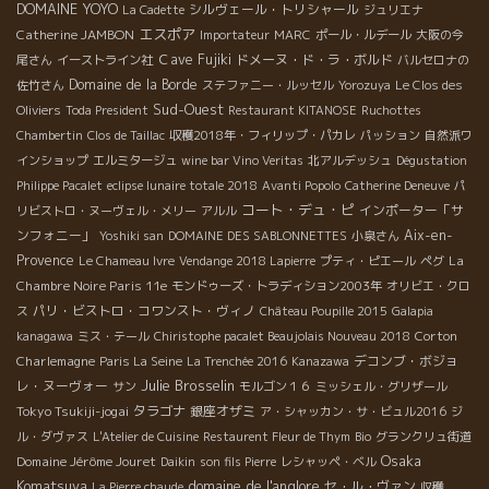
DOMAINE YOYO
シルヴェール・トリシャール
La Cadette
ジュリエナ
エスポア
Catherine JAMBON
Importateur
MARC
ポール・ルデール
大阪の今
Ｃave Fujiki
ドメーヌ・ド・ラ・ボルド
尾さん
イーストライン社
バルセロナの
Domaine de la Borde
佐竹さん
ステファニー・ルッセル
Yorozuya
Le Clos des
Sud-Ouest
Oliviers
Toda President
Restaurant KITANOSE
Ruchottes
Chambertin
Clos de Taillac
収穫2018年・フィリップ・パカレ
パッション
自然派ワ
インショップ
エルミタージュ
wine bar Vino Veritas
北アルデッシュ
Dégustation
Philippe Pacalet
eclipse lunaire totale 2018
Avanti Popolo
Catherine Deneuve
パ
コート・デュ・ピ
インポーター「サ
リビストロ・ヌーヴェル・メリー
アルル
ンフォニー」
Aix-en-
Yoshiki san
DOMAINE DES SABLONNETTES
小泉さん
Provence
La
Le Chameau Ivre
Vendange 2018 Lapierre
プティ・ピエール
ペグ
Chambre Noire Paris 11e
モンドゥーズ・トラディション2003年
オリビエ・クロ
パリ・ビストロ・コワンスト・ヴィノ
ス
Château Poupille 2015
Galapia
Corton
kanagawa
ミス・テール
Chiristophe pacalet Beaujolais Nouveau 2018
Charlemagne
デコンブ・ボジョ
Paris La Seine
La Trenchée 2016
Kanazawa
Julie Brosselin
レ・ヌーヴォー
サン
モルゴン１６
ミッシェル・グリザール
Tokyo Tsukiji-jogai
タラゴナ
銀座オザミ
ア・シャッカン・サ・ビュル2016
ジ
ル・ダヴァス
L'Atelier de Cuisine
Restaurent Fleur de Thym
Bio
グランクリュ街道
Osaka
Domaine Jérôme Jouret
Daikin
son fils Pierre
レシャッペ・ベル
Komatsuya
domaine de l'anglore
セ・ル・ヴァン
La Pierre chaude
収穫