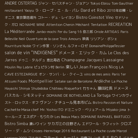
ANDRE OSTERTAG
Tokyo Ebisu
ジャン・セバスチャン・ジョアン
Tom Gauthier
Dard et Ribo
ラ・ローブ・エ・ル・パレ
restaurant Yaoyu
2018年収穫・レ
Bistro Coinstot Vino
オニス
東京築地場外
コトー・デュ・レイヨン
セドリッ
RECREATION
ク・ガロ
NO NAME WINE
Attention Chenin Méchant
Tentation
La Méditerranée
Janbo-mochi
Fer du Sang 16
弥三郎
Oriole ARTIGAS
Paris
Belleville
Neil
Ouverture de la cave Trois Amours
映画
リリアン・ボシェ
Pourriture Noble
ワイン作家・リンさん
ルフォーロゼ
DomainePhilippeTessier
salon de vin ''INDIGENES''
ドメーヌ・エリック・カム
Le Clos des
Champagne Jacques Lassaigne
Jarres
ドゥニ・タルデュ
恵比寿店
楽しい
Jean François Nicq
Moulin Pey Labrie
ピュピラン村
Berlin
LA
CAVE ESTEZARGUE
オン・サンバ・レ・クイーユ
vins de mes amis
Paris 1er
Montpellier
Ardèche
Atsumi Foods
Satake san de Barcelone
La Pioche
Shubidoba
藤田社長
ドメーヌ・
Hayashi Shinya
Château Roquefort
竹ちゃん
パスカル・シモヌッティ
La Tortuga
DOMAINE DE BOTHELAND
ワインカヴィ
ヴァン・ナチュール見本市ビム
スト・ロックス・オフ
Bistro Passion et Nature
Cachette Masa chef
Mr. Yoshio ITO
ドミニック・べリュアール
Miyako-jima
ト
ゥールーズ
エスポア・もりたか
Les Beaux Macs
DOMAINE RAPHAEL BARTUCCI
Bistro Simba
サカガミの日野さん
クロズ
濃いワイン
エドワール・ラフィット
リー・デ・ムシ
Crozes-Hermitage 2016
Restaurant La Pioche
cuvée Marcel
フラール・ルージュ
ＥＳＰＯＡ