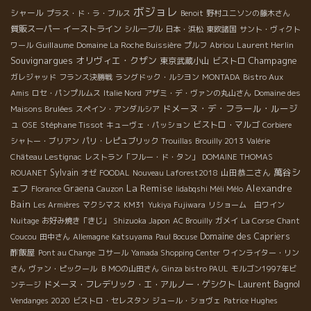
ボジョレ
シャール
プラス・ド・ラ・ブルス
Benoit
野村ユニソンの藤木さん
質販スーパー
イーストライン
シルーブル
日本・浜松
東欧諸国
サント・ヴィクト
Guillaume
Laurent Herlin
ワール
Domaine La Roche Buissière
プルフ
Abriou
Souvignargues
オリヴィエ・クザン
Champagne
東京武蔵小山
ビストロ
ガレジャッド
フランス決勝戦
ラングドック・ルシヨン
MONTADA
Bistro Aux
Amis
ロセ・パンプルムス
Italie Nord
アザミ・デ・ヴァンの丸山さん
Domaine des
ドメーヌ・デ・フラール・ルージ
Maisons Brulées
スペイン・アンダルシア
ュ
Stéphane Tissot
ビストロ・マルゴ
OSE
キューヴェ・パッション
Corbiere
シャトー・ブリアン
パリ・レピュブリック
Trouillas
Brouilly 2013
Valérie
Château Lestignac
レストラン「フルー・ド・タン」
DOMAINE THOMAS
萬谷シ
Sylvain
山田恭二さん
ROUANET
オゼ
FOODAL
Nouveau Laforest2018
La Remise
ェフ
Alexandre
Graena
Florance
Cauzon
Iidabqshi Méli Mélo
Bain
Les Armières
マクシマス
KM31
Yukiya Fujiwara
リショーム 白ワイン
Nuitage
お好み焼き「きじ」
Shizuoka Japon
AC Brouilly
ガメイ
La Corse
Chant
Domaine des Capriers
Coucou
田中さん
Allemagne
Katsuyama
Paul Bocuse
酢飯屋
Pont au Change
コサール
Yamada Shopping Center
ワインライター・リン
さん
ヴァン・ピックール
ＢＭОの山田さん
Ginza bistro PAUL
モルゴン1997年ビ
Laurent Bagnol
ドメーヌ・フレデリック・エ・アルノー・ゲシクト
ンテージ
Vendanges 2020
ビストロ・セレスタン
ジュール・ショヴェ
Patrice Hughes