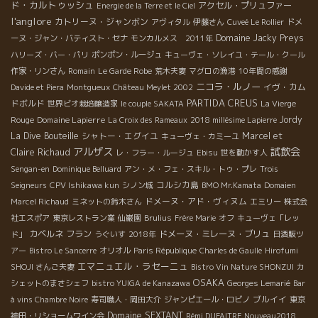
ド・カルトゥッシュ
アクセル・プリュファー
Energie de la Terre et le Ciel
l'anglore
カトリーヌ・ジャンボン
アヴィタル
伊藤さん
Cuveé Le Rollier
ドメ
Domaine Jacky Preys
ーヌ・ジャン・バティスト・セナ
モンカルメス 2011年
ハリーズ・バー・パリ
ポンポン・ルージュ
キューヴェ・ソレイユ・テール・クール
作家・リンさん
Romain
Le Garde Robe
荒木夫妻
マグロの漁港
10年間の感謝
ニコラ・ルノー
イヴ・カム
Davide et Piera
Montgueux
Château Meylet 2002
PARTIDA CREUS
ドボルド
世界ビオ栽培醸造家
le couple SAKATA
La Vierge
Domaine Lapierre
Jordy
Rouge
La Croix des Rameaux
2018 millésime Lapierre
La Dive Bouteille
シャトー・エグイユ
Marcel et
キューヴェ・カミーユ
アルザス
試飲会
Claire Richaud
レ・フラー・ルージュ
Ebisu
世を動かす人
Sengan-en
Dominique Belluard
アン・メ・フェ・スキル・トゥ・プレ
Trois
コルシカ島
Seigneurs
CPV Ishikawa kun
シノン城
BMO Mr.Kamata
Domaien
ドメーヌ・アド・ヴィヌム
Marcel Richaud
ミネットの鈴木さん
エミリー
株式会
社エスポア
東京レストラン業
仙巌園
Brulius
Frère Marie
オフ
キューヴェ「レッ
カベルネ フラン
ドメーヌ・ミレーヌ・ブリュ
ド」
うぐいす
2018年
日酒販ツ
アー
Bistro Le Sancerre
オリオル
Paris République
Charles de Gaulle
Hirofumi
エマニュエル・ラセーニュ
SHOJI さんご夫妻
Bistro Vin Nature SHONZUI
カ
OSAKA
シェットのまさシェフ
bistro YUIGA de Kanazawa
Georges Lemarié
Bar
ブルイイ
à vins Chambre Noire
寿司職人・岡田大介
ジャンピエール・ロビノ
東京
Domaine SEXTANT
神田・リショームワイン会
Rémi DUFAITRE Nouveau2018