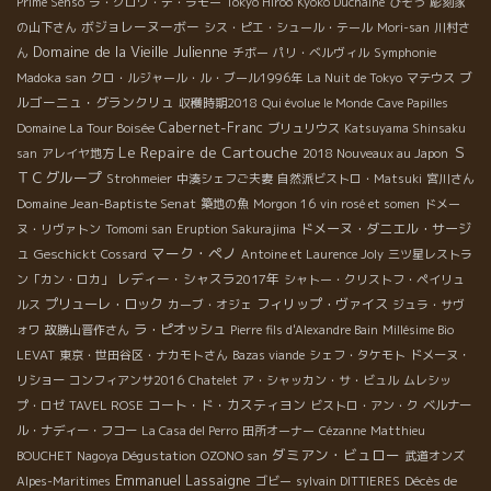
Prime Senso
ラ・クロワ・デ・ラモー
Tokyo Hiroo
Kyoko Duchaîne
びそう
彫刻家
ボジョレーヌーボー
の山下さん
シス・ピエ・シュール・テール
Mori-san
川村さ
Domaine de la Vieille Julienne
ん
チボー
パリ・ベルヴィル
Symphonie
ブ
Madoka san
クロ・ルジャール・ル・ブール1996年
La Nuit de Tokyo
マテウス
ルゴーニュ・グランクリュ
収穫時期2018
Qui évolue le Monde
Cave Papilles
Cabernet-Franc
Domaine La Tour Boisée
ブリュリウス
Katsuyama Shinsaku
Le Repaire de Cartouche
Ｓ
san
アレイヤ地方
2018 Nouveaux au Japon
ＴＣグループ
Strohmeier
中湊シェフご夫妻
自然派ビストロ・Matsuki
宮川さん
Domaine Jean-Baptiste Senat
築地の魚
Morgon 16
vin rosé et somen
ドメー
ドメーヌ・ダニエル・サージ
ヌ・リヴァトン
Tomomi san
Eruption Sakurajima
マーク・ペノ
ュ
Geschickt
Cossard
Antoine et Laurence Joly
三ツ星レストラ
レディー・シャスラ2017年
ン「カン・ロカ」
シャトー・クリストフ・ペイリュ
プリューレ・ロック
フィリップ・ヴァイス
ルス
カーブ・オジェ
ジュラ・サヴ
ラ・ピオッシュ
ォワ
故勝山晋作さん
Pierre fils d'Alexandre Bain
Millésime Bio
LEVAT
東京・世田谷区・ナカモトさん
Bazas viande
シェフ・タケモト
ドメーヌ・
リショー
コンフィアンサ2016
Chatelet
ア・シャッカン・サ・ビュル
ムレシッ
コート・ド・カスティヨン
プ・ロゼ
TAVEL ROSE
ビストロ・アン・ク
ベルナー
ル・ナディー・フコー
La Casa del Perro
田所オーナー
Cézanne
Matthieu
ダミアン・ビュロー
BOUCHET
Nagoya Dégustation
OZONO san
武道オンズ
Emmanuel Lassaigne
Décès de
Alpes-Maritimes
ゴビー
sylvain DITTIERES