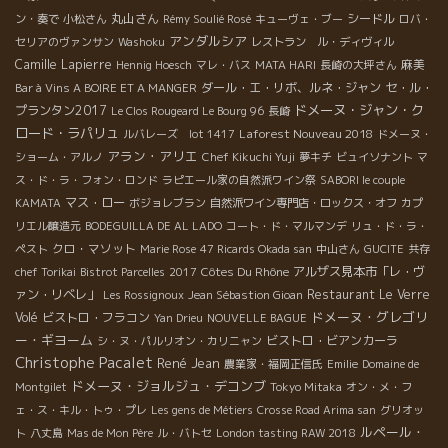
丸山さん
シードル
ン・奏で
小松さん
Rémy Soulié Rosé
キューヴェ・ブー
ロバ・
アンダルシア
セリアのヴァンサン
Washoku
レストラン ル・ディヴィル
Camille Lapierre
麻美
Hennig Hoesch
マレ・バス
MATA HARI
長崎の大坪さん
ダール・エ・リボ、ルネ・ジャン
セ・ル・
Bar à Vins A BOIRE ET A MANGER
ドメーヌ・ジャン・ク
プランタン2017
Le Clos Rougeard Le Bourg 96
長崎
ロード・ラパリュ
Laforest Nouveau 2018
ルバレーズ lot 1417
ドメーヌ・
アラン・アリエ
ショーム・アルノ
Chef Kikuchi Yuji
夢キチ
ビュイソナント
マ
ス・ド・ラ・フォン・ロンド
ラピエール家の自然派ワイン祭
SABORI le couple
マス・ロー
KAMATA
ボジョレブラン
自然派ワイン専門店・ロックス・オフ
カプ
リエル醸造元
BODEGUILLA DE AL LADO
コート・ド・マルマンデ
リュ・ド・ラ・
クロ・マソット
ペスト
Marie Rose
47 Ricards Okada san
中山さん
GUCITE
共存
Côtes Du Rhône
アルザス見本市「レ・ヴ
chef Torikai
Bistrot Parcelles
2017
ァン・リベレ」
Restaurant Le Verre
Les Rossignoux
Jean Sébastion Gioan
ドメーヌ・グレゴリ
Volé
ビストロ・フラコン
Yan Drieu
NOUVELLE BAGUE
ー・ギヨーム
ビストロ・ビアンカーラ
シ・ヌ・パルリオン・カリニャン
Christophe Pacalet
René Jean
農業家・福岡正信氏
Emilie
Domaine de
ドメーヌ・ジョルジュ・デコンブ
Montgilet
Tokyo Mitaka
オン・メ・フ
ェ・ス・キル・トゥ・プレ
Les gens de Métiers
Crosse Road Arima san
グリオッ
ルペール・
ト
八丈島
Mas de Mon Père
ル・バトセ
London tasting RAW 2018