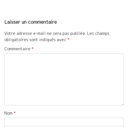
l’article
k
r
Laisser un commentaire
Votre adresse e-mail ne sera pas publiée.
Les champs
obligatoires sont indiqués avec
*
Commentaire
*
Nom
*