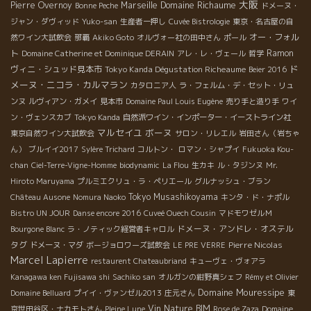
大阪
Domaine Richaume
Pierre Overnoy
Marseille
Bonne Peche
ドメーヌ・
ジャン・ダヴィッド
Yuko-san
生産者一押し
Cuvée Bistrologie
東京・名古屋の自
オー・フォル
然ワイン大試飲会
那覇
Akiko Goto
オルヴォー社の田中さん
ポール
ト
Ramon
Domaine Catherine et Dominique DERAIN
アレ・レ・ヴェール
哲学
ド
ヴィニ・シュッド見本市
Tokyo Kanda Dégustation Richeaume
Beier 2016
メーヌ・ニコラ・カルマラン
カタロニア人
ラ・フェルム・デ・セット・リュ
ンヌ
ルヴィアン・ガメイ
見本市
Domaine Paul Louis Eugène
売り手と造り手
ワイ
ン・ヴェンスカブ
Tokyo Kanda
自然派ワイン・インポーター・イーストライン社
マルセイユ
ボーヌ
東京自然ワイン大試飲会
サロン・リレエル
岩田さん（岩ちゃ
ん）
ブルイイ2017
Sylère Trichard
コルトン・
ロマン・シャプイ
Fukuoka Kou-
chan
Ciel-Terre-Vigne-Homme
biodynamic
La Flou
生カキ
ル・タジンヌ
Mr.
Hiroto Maruyama
プルミエクリュ・ラ・ペリエール
グルナッシュ・ブラン
Tokyo Musashikoyama
Château Ausone
Nomura Naoko
キンタ・ド・ナポル
Bistro UN JOUR
Danse encore 2016
Cuveé Ouech Cousin
マドモワゼルＭ
ドメーヌ・アンドレ・オステル
Bourgone Blanc
ラ・ノティック経営者キャロル
タグ
Pierre Nicolas
ドメーヌ・マダ
ボージョロワーズ試飲会
LE PRE VERRE
Marcel Lapierre
restaurent Chateaubriand
キューヴェ・ヴォアラ
Kanagawa ken Fujisawa shi
Sachiko san
オルガンの紺野真シェフ
Rémy et Olivier
Domaine Mouressipe
Domaine Belluard
プイイ・ヴァンゼル2013
庄元さん
東
Vin Nature BIM
京世田谷区・ナカモトさん
Pleine Lune
Rose de Zaza
Domaine