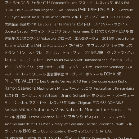
ネ・ジャン
タヴェル・ロゼ
Domaine Cauzon
マス・ド・レスカリダ
JEAN PAUL
PHILIPPE PACALET
BRUN
Chut ......Derain
Nagano Suwa
Shonan
Coteaux
BAPTISTE COUSIN
du Layon
Aventure
Kurumé Wine School
マルゴ・グランデ
大榮産業
奈良セイヤ
Le Soula
Tanta Marena
ビストロ・ワインバー・ウグイス
Bistrot
Bodega Cauzon
ケヴィン・デコンブ
Salon Anonymes
CPVのアビタル
世
界遺産
カンヌのワイン
Yokosuka
クローズ・エルミタージュ 2016年
L'eau forte
JAJAKISTAN
エマニュエル・ウイヨン・オヴェルノワ
Bulbille
オップラ
レス
トラン「オン・メ・フレ・ス・キル・トゥ・プレ」
2018年収穫・クリストフ・パカ
Chef Kouki WATANABE
レ
ドメーヌ・ボートレイ
Takahashi san
ドメーヌ・オリ
ビエ・クザン
パリ・夕焼けのセーヌ河
ティンタ・マレナ
Brasserie Vendange
ドメ
DOMAINE
ーヌ・ド・レシャリエール
国会議事堂
オ・プティ・ボンヌール
PHILIPPE VALETTE
Les Grands Verres 2018 Paris
Oenoconnexion Kisho
Ramon Saavedra
Madmoiselle M
リュペール・ルロワ
Restautrant Fernandaise
Julien Altaber
Bruno Schueller
ボジョレー ・ヌーヴォー
ビストロ・ユイガ
Alain Castex
マス・ドゥ・レスカリダ
Saint Chignan
マスぺリ
DOMAINE
Salon des Vins Naturels Montpellier
SARNIN BERRUX
シャトー・ラ
レ・ザフランシ
ッソル
地酒祭
Bistrot VIvienne
ビストロ・ラ・ノティック
Anniversaire de Mr ITO
Phenix
Meryl et Géraldine Croizier
Vincent Girault
レル
BMO 社
ヴ・フォル
シリル
Torocadero
サーヴィスのアナ
CHATEAU
コワンスト・ヴィーノ
CHRISTOPHE PEYRUS
SILEX
Domaine Bruno Duchene