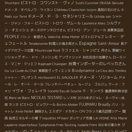
ビストロ・コワンスト・ヴィノ
Shuntaro
Sushi Cuisinier OKADA Daisuke
ドメーヌ・オベルノワ・ウイヨン
Château Chainchon
Isojiro
高知の石川さん
6
ドメーヌ・ド・ラ・セネシャリエール
Pieds sur Terre
Uchida san
シャト
ビストロ・トロワ・ザムール
シルヴァ
ー・ジャン・フォー
Laurence Alias
ン・オエッシュ
ボーヌのケンタロウさん
ビストロ・アン・ジュール
良質食品店
PEOPLE
レミー・デ
バトン・板垣さん
Valentia
Alma Mater
ビストロマルゴ
Espagne
ュフェートル
Saint-Amour
Teradanonke
料理人の高太郎さん
新ア
ラファエル・シャンピエ
イデアのブース位置
Mouressipe Rosé
丹さん
野崎ワイ
ンショップ
オー・ドゥ・スッシュ社
アンヴァリッド
台北在住の加藤さん
ローラン
台湾インポーターのレベッカさん
Raphael Champier
ス・マニヤ・クリエフ
Biodynamie
Izu
La Cuvée du Chat
東銀座ヴィヴィエンヌ
Le Clos des Treilles
ドメーヌ・リショーム
シャトー・プレザンス
restaurant EL GINJOLER
ドメ
ール・レ・オート・テール
フレンチバーベキュー
ルージュ・ゴルジュ
クード・フ
イヴォ・フェレイラ
ラ・ランベラ
ォリ
Societé Eau de Souche
豊通食料株式会
NICOLAS TESTARD
社
Blanc de Blanc
レンヌ村
2018年ボジョレ・ヌーヴォー出
FUJIMARU
Brouilly
荷
カンヌ
ビストロ・ビュヴァール
Bistro Atelier
パリ・シ
ャトレ
Anne Paillet
勝俣さん
エスポア・ナカモト
CPVフランス蔵元訪問ツアー
関
LA VIGNE
西
自然エネルギーの畑
T'inquiètes M'man!
ボッケリア市場
Rita
Marie
ジ
Lapierre
Importateur Symphonie Free Tasting
Isabelle Frère
600年の栗の木
ョルディ・ペレズ
Jordy Perez
シノン
ドメーヌ・ドゥ・ラ・ガランス
サンピエ