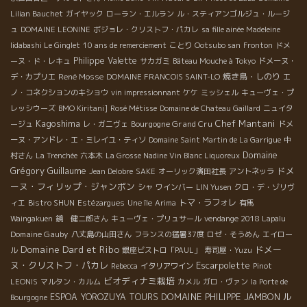
Lilian Bauchet
ガイヤック
ローラン・エルラン
ル・スティアンゴルジュ・ルージ
ュ
DOMAINE LEONINE
ボジョレ・クリストフ・パカレ
sa fille ainée Madeleine
Iidabashi Le Ginglet
10 ans de remerciement
ことり
Ootsubo san
Fronton
ドメ
Philippe Valette
ーヌ・ド・レキュ
サカガミ
Bâteau Mouche à Tokyo
ドメーヌ・
René Mosse
焼き鳥・しのり
デ・カプリエ
DOMAINE FRANCOIS SAINT-LO
エ
ノ・コネクションのキショウ
vin impressionnant
ケケ
ミッシェル
キューヴェ・プ
レッシウーズ
BMO Kiritani]
Rosé Métisse
Domaine de Chateau Gaillard
ニュイタ
Kagoshima
Chef Mantani
Bourgogne Grand Cru
ージュ
レ・ガニヴェ
ドメ
ーヌ・アンドレ・エ・ミレイユ・ティソ
Domaine Saint Martin de La Garrigue
中
Domaine
村さん
La Trenchée
六本木
La Grosse Nadine Vin Blanc Liquoreux
Grégory Guillaume
ドメ
Jean Delobre
SAKE
オーリック濱田社長
アントネッラ
ーヌ・フィリップ・ジャンボン
シャ
ワインバー
LIN Yusen
クロ・デ・ゾリヴ
トマ・ラフォレ
ィエ
Bistro SHUN
Estézargues
Une île
Arima
有馬
Waingakuen
鏡 健二郎さん
キューヴェ・プリュサール
vendange 2018 Lapalu
Domaine Gauby
八丈島の山田さん
フランスの猛暑37度
ロゼ・そうめん
エイロー
Domaine Dard et Ribo
ドメー
ル
銀座ビストロ「PAUL」
寿司屋・Yuzu
ヌ・クリストフ・パカレ
Escarpolette
Rebecca
イタリアワイン
Pinot
ビオディナミ栽培
LEONIS
マルタン・カルム
カメル
ガロ・ヴァン
la Porte de
DOMAINE PHILIPPE JAMBON
ル
ESPOA YOROZUYA TOURS
Bourgogne