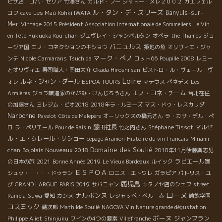
ピザ店 ロバ・セリア
竹澤さん
ガルド・フー
シャトー・メレ２００２
カエフェル
ル・タン・デ・スリーズ
Banyuls-sur-
コフ
cave
Les Maù
Kohki IWATA
Mer
Vintage 2015
Président Association Internationale de Sommeliers
Le Vin
en Tête
Fukuoka Kou-chan
ジュヴレイ・シャンベルタン
オペラ
the Thames
ジョ
バニュルス
ージア国
エノ・コネクションのキショウ
築地の魚
オリヴィエ・ジャ
マーク・ペノ
ンテ
Nicole Carmarans
Tsuchida
ロット66
Poupille 2008
レミー
とオリヴィエ
寿司職人・岡田大介
Okada Hiroshi san
ビストロ・ル・ヴェール・ヴ
Loire
ルネ・ジャン・ダール
ォレ
ESPOA TOURS
マテウス
ぺネデス
Les
エノ・コネ・チーム
Armières
ジュラ醸造家のかがみ・けんじろうさん
台北在住
の加藤さん
ミレジム・ビオ2018
2018年ラ・ルミーズ
マス・ドゥ・レスカリダ
Narbonne
Pavelot
Côte de Malepère
オーリックスの橋元さん
ラ・カサ・デル・ぺ
藤田社長
Stéphane Tissot
マルセ
ロ
ラ・ペリエール
Pour de Raisin
竹之内さん
ル・エ・クレール・リショー
cepage Aramon
Histoire du vin francais
Minami
Domaine des Soulié
Bojolais Nouveaux 2018
chan
2018年11月伊藤與志男
ラピエール家
の日本の旅
2021
Bonne Année 2019
Le Vieux Bordeaux
ルイック
ＥＳＰＯＡ
シュッ・・・・・ドゥラン
ロニス・エトワレ
ガラピア
パトリス・ユ
鹿児島
グ
GRAND LARGUE
PARIS 2019
サバニャン
キタノセ店のシェフ
street
ローヌ
ナルボンヌ
Rambla
Suwa
愛知
カンヌ
レシャッペ・ベル 赤
輪飲学園
コスミック
磯次郎
Mathilde Soulié
NAGOYA Vin Nature grande dégustation
ボーヌ
ジャンフラン
Philippe Aliet
Shinjuku
ワインの4つの要素
Villefranche