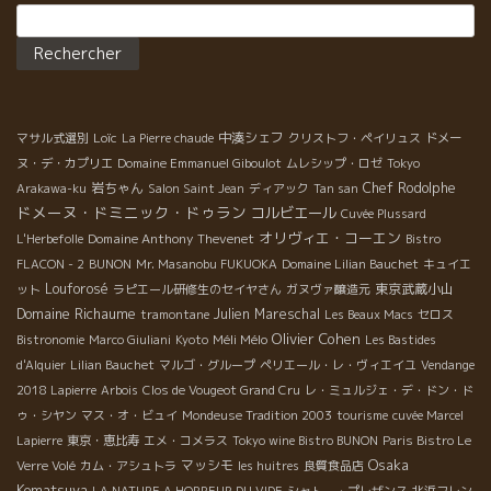
Rechercher :
Loïc
中湊シェフ
マサル式選別
La Pierre chaude
クリストフ・ペイリュス
ドメー
ヌ・デ・カプリエ
Domaine Emmanuel Giboulot
ムレシップ・ロゼ
Tokyo
岩ちゃん
Chef Rodolphe
Arakawa-ku
Salon Saint Jean
ディアック
Tan san
ドメーヌ・ドミニック・ドゥラン
コルビエール
Cuvée Plussard
オリヴィエ・コーエン
Domaine Anthony Thevenet
L'Herbefolle
Bistro
FLACON - 2
BUNON
Mr. Masanobu FUKUOKA
Domaine Lilian Bauchet
キュイエ
Louforosé
東京武蔵小山
ット
ラピエール研修生のセイヤさん
ガヌヴァ醸造元
Domaine Richaume
Julien Mareschal
tramontane
Les Beaux Macs
セロス
Olivier Cohen
Méli Mélo
Bistronomie
Marco Giuliani
Kyoto
Les Bastides
d'Alquier
Lilian Bauchet
マルゴ・グループ
ペリエール・レ・ヴィエイユ
Vendange
2018 Lapierre
Arbois
Clos de Vougeot Grand Cru
レ・ミュルジェ・デ・ドン・ド
ゥ・シヤン
マス・オ・ビュイ
Mondeuse Tradition 2003
tourisme
cuvée Marcel
Lapierre
東京・恵比寿
エメ・コメラス
Tokyo wine Bistro BUNON
Paris Bistro Le
Osaka
マッシモ
Verre Volé
カム・アシュトラ
les huitres
良質食品店
Komatsuya