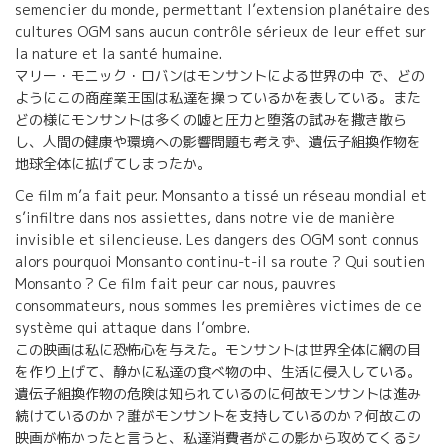
semencier du monde, permettant l’extension planétaire des
cultures OGM sans aucun contrôle sérieux de leur effet sur
la nature et la santé humaine.
マリー・モニック・ロバンはモンサントによる世界の中 で、どの
ようにこの商産業王国は私達を操っているかを表している。また
どの様にモンサントは多くの嘘と圧力と堕落の試みを撒き散ら
し、人間の健康や環境への影響問題も考えず、遺伝子組換作物を
地球全体に拡げてしまったか。
Ce film m’a fait peur. Monsanto a tissé un réseau mondial et
s’infiltre dans nos assiettes, dans notre vie de manière
invisible et silencieuse. Les dangers des OGM sont connus
alors pourquoi Monsanto continu-t-il sa route ? Qui soutien
Monsanto ? Ce film fait peur car nous, pauvres
consommateurs, nous sommes les premières victimes de ce
système qui attaque dans l’ombre.
この映画は私に恐怖心を与えた。モンサントは世界全体に網の目
を作り上げて、静かに私達の食べ物の中、生活に侵入している。
遺伝子組換作物の危険は知られているのに何故モンサントは進み
続けているのか？誰がモンサントを支持しているのか？何故この
映画が怖かったと言うと、私達消費者がこの影から攻めてくるシ