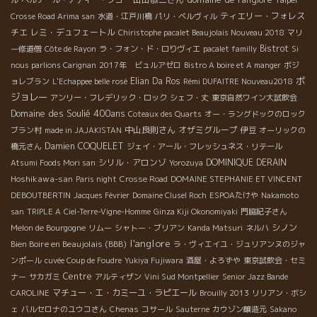
ル
ベルナール・ナディー・フコー
ティエリー・フォレス
Crosse Road Arima san
水道・江戸川橋
パリ・ベルヴィル
チエ
レミ・デュフェートル
Chiristophe pacalet Beaujolais Nouveau 2018
マリ
Bistrot
ー修道僧
Côte de Rayon
ラ・フォン・ド・ロりヴィエ
pacalet familly
Si
nous parlions Carignan
2017年 ビュルアゼロ
Bistro A boire et A manger
ボジ
ボ
Elian Da Ros
ョレブラン
L'Echappee belle rosé
Rémi DUFAITRE Nouveau2018
ジョレー
アンリー・フレデリック・ロック
シェフ・丈
東京自然ワイン大試飲会
Domaine des Soulié 400ans
Coteaux des Quarts
オー・ラングドックのロック
中山良則さん
オザミグループ
ブラン村
made in JAJAKISTAN
伊豆
オーリックの
Damien COQUELET
橋元さん
ジェイ・アール・フレッシュネス・リテール
シリル・アロンゾ
DOMINIQUE DERAIN
Atsumi Foods Mori san
Yorozuya
Hoshikawa-san
Paris night
Crosse Road
DOMAINE STEPHANIE ET VINCENT
DEBOUTBERTIN
Jacques Février
Domaine Clusel Roch
ESPOAたけや
Nakamoto
san
TRIPLE A
Ciel-Terre-Vigne-Homme
Ginza Kiji Okonomiyaki
門脇紀子さん
シノン
Melon de Bourgogne
リムー
シャトー・ブリアン
Kanda Matsuri
ネルハ
l'anglore
Bien Boire en Beaujolais (BBB)
ラ・ヴィエイユ・ジュリアンヌのジャ
ンポール
cuvée Coup de Foudre
Yukiya Fujiwara
酒屋・よろずや
東京試飲会・セミ
Centre
ナー
サカガミ
アルティザン
Vini Sud Montpellier
Senior Jazz Bande
マチュー・エ・カミーユ・ラピエール
CAROLINE
Brouilly 2013
リリアン・ボシ
ェ
バルセロナのユウコさん
Chenas
コサール
Sauterne
カウゾン醸造元
Sakano