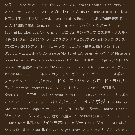
ソワ・ニック
サンシニャン
イタリアワイン
Quinta de Napoles
Saint-Peray
マ
Le Vin de mes Amis
ス・ド・ラ・フォン・ロンド
Domaine Chambertin
レス
丸山
トラン「エル・ギンジョレール」
Jeu de quilles
Breze 11
サボリの鎌田夫妻
宏人
エスポア・ツアー
Domaine des Capriers
10年間の感謝
Sushi et
Le Clos des Grillons
Sashimi
レ・ガニヴェ
アントネッラ
エスポア・ ナカモト
土佐
ミレジム・ビオ2019
ル・セクスタン
ナチュラルワイン
ムレシップ
ダンス・
アンコール2016
アレ・レ・ヴェール
ラ・リュノット醸造元
Bistro Bar à vin
南スペイン
UGUISU
マニュエルさん
Domaine de Montgilet
L'Angevin
Place de la
Borse
Le Temps d'Aimer
son fils Pierre
BEAUJALIEN
ヤオユー
Apéro
アントワン
BMO Masako san
ヌ・アレナ
感動のワイン
Edouard Adam
テール・ド・ヴォル
エスポア・
カン2014
ルージュ・ゴルジュ
カリニャン・ヴィエイユ・ヴィーニュ
ドメーヌ・ジャン・クロード・ラパリュ
よろずやツアー
エスポアツアー
丹さん
Martine Laforest
ドメーヌ・ド・レグリエール
2018年皆既月食
Beaujoloise
ニコラ・レオ
Ishibashi Tours
ロー・フォルト
シャトー・カンボン
ボジョレ
ジョルディ・ペレズ
2017
シャトーヌッフ・デュ・パップ
Marugo
Rémi Sédès
Groupe
Château Lagairre
ラ・ミーゾ・ヴェール
Chateau Cassini
ダミアン・コクレ
石川さん
福岡・久留米
Equipe BMO
ジャン・クロード・ラト
ワイン見本市「アンディジェンヌ」
ー
Miss Terre
北原さん
ESPOAしん
かわ
東京・豊洲・AOKI
北イタリア
Tokyo Guinza
BMO 社のマサコさん
レシャッ