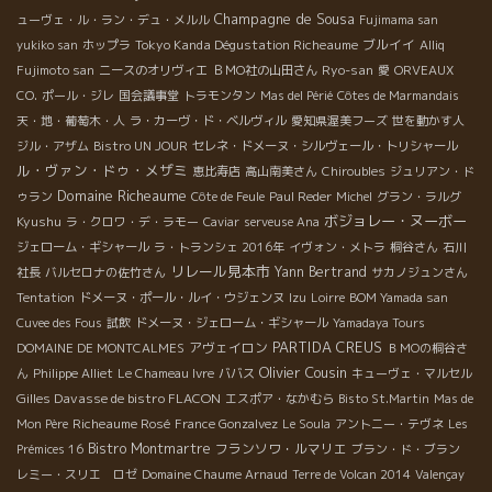
Champagne de Sousa
ューヴェ・ル・ラン・デュ・メルル
Fujimama san
Tokyo Kanda Dégustation Richeaume
ブルイイ
yukiko san
ホップラ
Alliq
Ryo-san
Fujimoto san
ニースのオリヴィエ
ＢＭО社の山田さん
愛
ORVEAUX
CO.
ポール・ジレ
国会議事堂
トラモンタン
Mas del Périé
Côtes de Marmandais
天・地・葡萄木・人
ラ・カーヴ・ド・ベルヴィル
愛知県渥美フーズ
世を動かす人
ジル・アザム
Bistro UN JOUR
セレネ・ドメーヌ・シルヴェール・トリシャール
ル・ヴァン・ドゥ・メザミ
恵比寿店
高山南美さん
Chiroubles
ジュリアン・ド
Domaine Richeaume
ゥラン
Côte de Feule
Paul Reder
Michel
グラン・ラルグ
ボジョレー・ヌーボー
Kyushu
ラ・クロワ・デ・ラモー
Caviar
serveuse Ana
ジェローム・ギシャール
ラ・トランシェ 2016年
イヴォン・メトラ
桐谷さん
石川
リレール見本市
Yann Bertrand
社長
バルセロナの佐竹さん
サカノジュンさん
Tentation
ドメーヌ・ポール・ルイ・ウジェンヌ
Izu
Loirre
BOM Yamada san
Cuvee des Fous
試飲
ドメーヌ・ジェローム・ギシャール
Yamadaya Tours
PARTIDA CREUS
アヴェイロン
DOMAINE DE MONTCALMES
ＢＭОの桐谷さ
Olivier Cousin
ん
Philippe Alliet
Le Chameau Ivre
ババス
キューヴェ・マルセル
Gilles Davasse de bistro FLACON
エスポア・なかむら
Bisto St.Martin
Mas de
Richeaume Rosé
Mon Père
France Gonzalvez
Le Soula
アントニー・テヴネ
Les
Bistro Montmartre
フランソワ・ルマリエ
Prémices 16
ブラン・ド・ブラン
レミー・スリエ ロゼ
Domaine Chaume Arnaud
Terre de Volcan 2014
Valençay