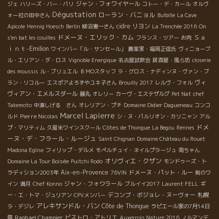
ジャン・フォワイヤール
ジェ
ハリーズ・バー・パリ
コトー・デ・カール
オルヴ
Dégustation
ローラン・バニョル
ォー社の田中さん
Bulbille
La Cave
cidre
リヨン
Apicole
Hennig Hoesch
Berlin
柳沼憲一さん
La Trenchée 2016
On
ドメーヌ・エリック・カム
Ｓａ
s'en bat les couilles
フランス・ツアー
お肉
ｉｎｔ-Emilion
ワインバー「ル・サンセール」
農業家・福岡正信氏
ヴィニョーブ
ル・エリアン・ダ・ロス
Vignoble Energique
名古屋試飲会
居酒屋・風ら坊
closerie
des moussis
ル・ブリュエル
ＢＭОスタッフ
ラ・グロス・ナディンヌ・ヴァン・ブ
ヴィ
ラン・リコルー
エスポアよろずやユキ子さん
Brouilly 2017
レルヴ・フォル
ヴィアン・エメルスダール
藤丸
オレリー
カーヴ・エステザルグ
Pet Nat
chef
Takemoto
中湊しげる さん
オレリアン・プチ
Domaine Didier Dagueneau
コンコ
Marcel Lapierre
Pierre Nicolas
ルド
シ・ヌ・パルリオン・カリニャン
アル
ドメ
プ・マリティム
久留米ワインスクール
Côtes de Thongue
La Begou
Rennes
ーヌ・デ・フラール・ルージュ
Saint Chignan
Domaine Château du Rouet
Madona Eglise
フィリップ・デルメ
モペルチュイ・ネイルプラージュ
南ちゃん
オリヴィエ・クザン
Domaine La Tour Boisée
Puitchi Rodo
モンドゥーズ・ト
Aix-en-Provence
ドメーヌ・パット・ルー
ラディション2003年
76VIN
剣のワ
ジャン・フォワラール
イン
満月
Chef Konno
ブルイイ2017
Laurent FELL
ギ
デコンブ・ボジョレ・ヌーヴォー
札幌
ー・エ・トマ・ジュリアン
CPVメンバー
アレキサンドル・バン
Côte de Thongue
ラ・デジレ
ラピエール家の7月14日
Raphael Champier
ビストロ・アトリエ
祭
Auxerrois Nature 2016
ノルマンデ