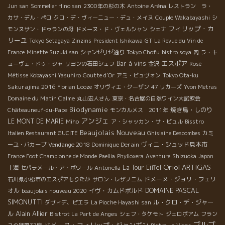
Jun san
Sommelier Hino san
2300年の杉の木
Antoine Aréna
レストラン ラ・
カサ・デル・ぺロ
クロ・デ・ヴィーニュー・デュ・メイヌ
Couple Wakabayashi
シ
フィリップ・カ
モンヌサン・ドゥランの母
ドメーヌ・ド・ヴェルシャン
シェナ
リーユ
Tokyo Setagaya
Zinzins
President Ishikawa
GT
La Revue du Vin de
France
Minette Suzuki san
シャンゼリゼ通り
Tokyo Chofu
bistro soya
肉
ラ・キ
エスポア
Bar à vins
ューヴェ・ドゥ・シャ
リヨンの石田シェフ
金沢
Rosé
Métisse
Kobayashi Yasuhiro
Goutte d’Or
アミ・ビュヴォン
Tokyo Ota-ku
Sakurajima 2016
Florian Looze
オリヴィエ・クーザン
47 リカーズ
Yvon Metras
Domaine du Matin Calme
丸山宏人さん
東京・名古屋の自然ワイン大試飲会
Biodynamie
焼き鳥・しのり
Châteauneuf-du-Pape
モンカルメス 2011年
アンジェ
LE MONT DE MARIE
Miho
ア・シャッカン・サ・ビュル
Bisstro
Beaujolais Nouveau
Italien Restaurant GUCITE
Ghislaine Descombes
カミ
Vendange 2018 Dominique Derain
ヴィニ・シュッド見本市
ーユ・バカーブ
France Foot Championne de Monde
Paellia
Phylloxera
Aventure
Shizuoka Japon
Oriol ARTIGAS
La Tour Eiffel
上海
セパラメール・ア・ボワール
Antonella
ドメーヌ・ジョリ・フェリ
石川県小松市のエスポアもりたか
サロン・レザノニム
DOMAINE PASCAL
オル
イヴ・カムドボルド
beaujolais nouveau 2020
SIMONUTTI
ル・クロ・デ・ジャー
ダヴィデ、ピエラ
La Pioche Hayashi san
Alain Allier
ル
Bistrot La Part de Anges
シェフ・タケモト
ジェロボアム
フラン
ブルゴ