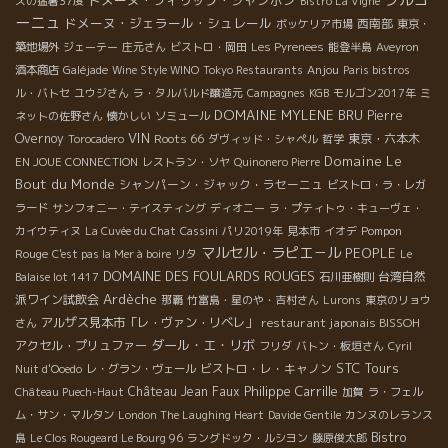
ドメーヌ・フィリップ・ジャンボン
スの猛暑37度
Bistro La Vigne
ーニュ
ドメーヌ・ジェラール・シュレール
西南部
ボッケリア市場
東京・
築地場外
ジェーテー
庄元さん
ビストロ・岡田
Les Pyrenees
能登半島
Aveyron
Anjou
酒本商店
Galéjade
Wine Style WINO
Tokyo Restaurants
Paris bistros
ル・バトセ
ユウジさん
ラ・タルバルド醸造元
Campagnes
KGB
モルゴン2017年
ミ
DOMAINE MYLENE BRU
Pierre
ネットの佐野さん
懐かしい
ソミュール
VIN
Overnoy
Roots 66
東京・六本木
Torocadero
ダヴィッド・シャペル
哲学
Domaine Le
EN JOUE CONNECTION
レストラン・ソヤ
Quinonero Pierre
Bout du Monde
シャンパーン・ジャック・ラセーニュ
ビストロ・ラ・レガ
ラード
サンフォニー・テイスティング
ディオニー
ラ・プティトゥ・キューヴェ・
Pompon
カイウティヌ
La Cuvée du Chat
Cassini
パリ2019年
見本市
イオデ
マルセル・ラピエ－ル
PEOPLE
Rouge
C'est pas la Mer à boire
リタ
Le
DOMAINE DES FOULARDS ROUGES
台湾自然
Balaise lot 1417
石川亜樹則
Ardèche
派ワイン試飲会
那覇
竹富島・星のや・吉村さん
Lurons
東京のリョウ
アルザス見本市「レ・ヴァン・リベレ」
restaurant japonais BISSOH
さん
ダール・エ・リボ
アクセル・プリュファー
フリダ
バトン・板垣さん
Cyril
STC Tours
ビストロ・レ・キャノン
Nuit d'Ooedo
レ・グラン・ヴェール
Philippe Carrille
Château Jean Faux
Château Puech-Haut
加賀
ラ・フェル
ム・サン・マルタン
London The Laughing Heart
Davide Gentile
カンヌのレランス
Bistro
島
Le Clos Rougeard Le Bourg 96
ラングドック・ルシヨン
藤原俊太郎