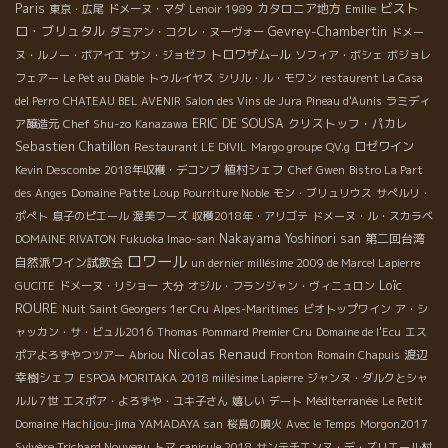
ビスト
Paris
カタロニア地方
東京・広尾
ドメーヌ・マダ
Lenoir 1989
Emilie
ロ・ブリュタル
Gevrey-Chambertin
ダミアン・コクレ・ヌーヴォー
ドメー
トロワザム−ル
ヌ・ルノー・ボアイエ
サン・ジョゼフ
ソフィア・ボシェ
ボジョレ
フェアー
Le Pet au Diable
トゥルイヤス
シリル・ル・モワン
restaurent La Casa
del Perro
CHATEAU BEL AVENIR
Salon des Vins de Jura
Pineau d'Aunis
ラミディ
Chef Shu-zo
ERIC DE SOUSA
クリストッフ・パカレ
ア醸造元
Kanazawa
Sebastien Chatillon
ロゼワイン
Restaurant LE DIVIL
Margo groupe
QV.g
植村シェフ
Kevin Descombe
2018年収穫・デコンブ
Chef Gwen
Bistro La Part
des Anges
Domaine Patte Loup
Pourriture Noble
モン・ブリュリウス
サぺルリ・
ポぺト
息子のピエール
渥美フーズ
収穫2018年・アリゴテ
ドメーヌ・ル・スカラベ
Nakayama Yoshinori san
第二回台湾
DOMAINE RIVATON
Fukuoka Imao-san
ロワール
自然派ワイン試飲会
un dernier millésime 2009 de Marcel Lapierre
Loïc
GUCITE
ドメーヌ・リショー
大分
オジル・フランジャン・ヴィニュロン
ROURE
Nuit Saint Georgers 1er Cru
Alpes-Maritimes
ビオトップワイン
ア・シ
ャッカン・サ・ビュル2016
Thomas
Pommard Premier Cru
Domaine de l'Ecu
エス
Nicolas Renaud
渡辺
ポアよろずやつツアー
Abriou
Fronton
Romain Chapuis
幸樹シェフ
ESPOA MORITAKA
2018 millésime Lapierre
ジャンヌ・ダルクとシャ
ルル７世
エスポア・よろずや・ユキ子さん
嬉しい
デート
Méditerranée
Le Petit
Domaine
Hachijou-jima YAMADAYA san
桜島の噴火
Avec le Temps
Morgon2017
Sylvère Trichard Nouveau
トマ
canicule 2018
サンテチエンヌ・デ・ズリエール村