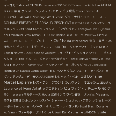
YUZU
CPV Takeshita
ィー地方
Toda chef
Danse encore 2016
Aichi ken ATSUMI
桜島
パリ観光
FOODS
ボジョレ・クリストフ・パカレ
Covert Garden
A
グラエナ村
L’HOMME SAUVAGE
Vendange 2018 Léonis
リュペール・ルロワ
DOMAINE FREDERIC ET ARNAUD GESCHICKT
Bistro Célestin
ぺルナン・ヴ
ェルジュレス村
Saint Michel
フランス・ゴンザルヴェス
Kanagawa ken Fujisawa
shi
Emmanuel Leroy
roman 'TERROIR'
Henind
東京・世田谷
岩田さん（岩ちゃ
Chef Ishida
東京・鴬谷
ん）
ESPA
ムロン・ド・ブルゴーニュ
Wine School
小林
康弘さん
ビストロ・オザミ
ピノノワールの「和」
グルナッシュ・ブラン
NERJA
Lapalu Nouveau 2018
Clos de Vougeot
キューヴェ・パッション
シャトー・ピュエ
ッシュ・オ
Eric
ドメーヌ・ジャン・モペルチュイ
Tazaki Shinya
France Vin Rosé
Haut Languedoc-
シュトラマイヤー
Xavier
サン・マルタン・デ・ラ・ガリッグ
Roquebrun
Nagoya Dégustation
ＥＳＰＯＡもりたか
リュ・ド・ラ・ペスト
ラ・
Domaine
ヴァンダンジュ・デ・モワンヌ1988年
レシャッペ・ベル ロゼ
Marcel Lapierre
レストラン・グラン８
シルヴァン・オエッシュ
三谷さん
ビュヴォン・ナチュール
Laurence et Rémi Dufaitre
アエラシオン
モンブ
Taiwan
Massimo
ラン
マルティーヌ
Hop'là
武道オンズ
ワイン作家・リンさん
ボジョレーヌ
ラスト営業日
シルヴァン・レスポー
シャトー・シュヴァル・ブラン
Perpignan
ーボー
ドメーヌ・オベルノワ・ウイヨン
Portugal
Bresil
Domaine
Le Clown Bar
Catherine JAMBON
Visite
Ad Vinum
フェールド・サン１６