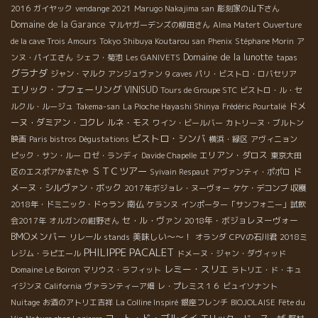
2016
ガイヤック
vendange 2021
Marugo Nakajima san
彫刻家の山下さん
Domaine de la Garance
マルヤガーデンズの柳田さん
Alma Matert
Ouverture
de la cave Trois Amours
Tokyo Shibuya Koutarou san
Phenix
Stéphane Morin
ア
Domaine de la lunotte
ンヌ・パイエさん
シェフ・菊池
Les GANIVETS
tapas
グラナダ
ジャン・マルク
アンジュヴァン
9 caves
パリ・ビストロ・ロバセリア
エリック・プフェーリング
VINISUD
Tours de Groupe STC
ビストロ・ル・セ
ドメ
ルクル・ルージュ
Takema-san
La Pioche Hayashi Shinya
Frédéric Pourtalié
ーヌ・ダミアン・コクレ
ルネ・モス
ワイン・ビールバー
カトリーヌ・ブルトン
ビストロ・シンバ
映画
Paris bistros Dégustations
横浜・緑区
アヴィニョン
エリアン・ダロス
ピック・サン・ルー
ロゼ・ランディ
Davide Chapelle
東京大田
ＳＴＣツアー
ド
区のエスポアかまたや
Syivain Respaut
アヴァンティ・ポポロ
メーヌ・シルヴァン・ボック
2017年ボジョレ・ヌーヴォー
ケケ・デコンブ
収穫
南仏
2018年・ドミニック・ドゥラン
ケランヌ
インポーター「サンフォニー」試飲
セ・ル・ヴァン
2018年・ボジョレヌーヴォー
会2017年
オルガンの紺野さん
BMOメンバー
美味しい～～！
リレール
stands
オランダ
CPVの石川君
2018ミ
PHILIPPE PACALET
レジム・ラピエール
ドメーヌ・ジャン・ダヴィッド
レミー・スリエ
Domaine Le Boiron
マリウス・ラフィット
ラトリエ・ド・キュ
イジンヌ
California
ヴァランティーア畑
レ・プレミス１６
ビュイソナント
Nuitage
お酒のアトリエ吉祥
La Colline Inspiré
銀座フレンチ
BIOJOLAISE
Fête du