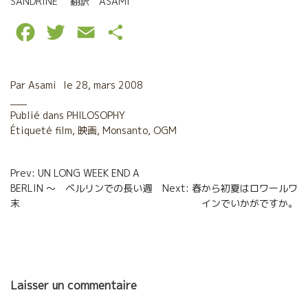
SANDRINE 翻訳 ASAMI
F
T
E
P
a
w
m
a
c
i
a
r
Par
Asami
le
28, mars 2008
e
t
i
t
Publié dans
PHILOSOPHY
Étiqueté
b
film
t
,
映画
,
l
Monsanto
a
,
OGM
o
e
g
Navigation
Prev: UN LONG WEEK END A
o
r
e
BERLIN 〜 ベルリンでの長い週
Next: 春から初夏はロワールワ
de
末
インでいかがですか。
k
r
l’article
Laisser un commentaire