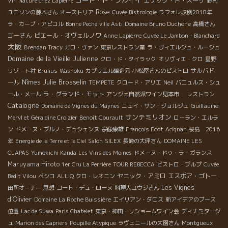
コート・ド・ブルイイ
エリック・ド・スーザ
Vin Nature chez Lapierre
野村
Rose
ユニソンの藤木さん
オーストリア
Cuvée Bistrologie
ラフォレ収穫2018年
ラ・カーブ・アピコル
Bonne Peche
ville Asti
Domaine Bruno Duchene
高橋さん
ゴーさん
ピエール・オヴェルノワ
Anne Lapierre
Cuvée Le Jambon・Blanchard
大阪
Brendan Tracy
ガロ・ヴァン
東京レストラン業
ラ・ヴィエルジュ・ルージュ
Domaine de la Vieille Julienne
クロ・ド・タイラック
オリヴィエ・クロ
星野
サルバド
リゾート社
Brulius
Washoku
カプリエル醸造元
小松屋さんのビストロ
Julie Brosselin
ール
Nîmes
TEMPETE
クロード・アリエ
Neil
バニュルス・シュ
ラ・グランド・モット
ール・メール
アンジェ自然派ワイン見本市・
レストラン
Catalogne
Guillaume
Domaine de Vignes du Maynes
ニュイ・サン・ジョルジュ
サンテミリオン
Meryl et Géraldine Croizier
Benoit Courault
ローラン・エルラ
ン
ドメーヌ・ブルノ・デュシェンヌ
宗像康雄
François Ecot
Acignan
桜島 2016
年
Energie de la Terre et le Ciel
Salon
SILEX
長崎の大坪さん
DOMAINE LES
CLAPAS
Yumekichi Kanda
Les Vins des Moines
ドメーヌ・ドゥ・ラ・ガランス
Maruyama Hiroto
1er Cru La Perrière
TOUR REBECCA
ビストロ・プルプ
Cuvée
ヤニック・アミロ
エスポア・ゴトー
Bedit Vilou
ペシコ
ALLIQ
クロ・レオニン
Les Vignes
田所オーナー
思想
コート・デュ・ローヌ
料理人ユウジさん
d'Olivier
Domaine La Roche Buissière
エイリアン・ダロス
新アイデアのブース
位置
Lac de Suwa
Paris Chatelet
東京・神田・リショームワイン会
ディナミタージ
ュ
Marion des Capriers
Poupille Atypique
ラヴェニールの大園さん
Montgueux