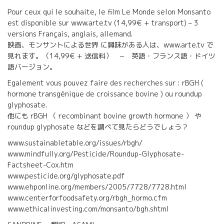
Pour ceux qui le souhaite, le film Le Monde selon Monsanto
est disponible sur www.arte.tv (14,99€ + transport) – 3
versions Français, anglais, allemand.
映画、モンサントによる世界 に興味がある人は、www.arte.tv で
見れます。（14,99€ + 送信料） − 英語・フランス語・ドイツ
語バージョン。
Egalement vous pouvez faire des recherches sur : rBGH (
hormone transgénique de croissance bovine ) ou roundup
glyphosate.
他にも rBGH （ recombinant bovine growth hormone ） や
roundup glyphosate などを調べて見たらどうでしょう？
www.sustainabletable.org/issues/rbgh/
www.mindfully.org/Pesticide/Roundup-Glyphosate-
Factsheet-Cox.htm
www.pesticide.org/glyphosate.pdf
www.ehponline.org/members/2005/7728/7728.html
www.centerforfoodsafety.org/rbgh_hormo.cfm
www.ethicalinvesting.com/monsanto/bgh.shtml