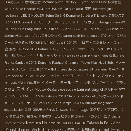
ユキさんの50歳の誕生会
Domaine Richaume 1998 Syrah
Pleine Lune
株式会社
JALUX
Sake japonais GONINMUSUME
Paris en août
関西
Taketomi jima
Seine
Séléné Domaine Sylvère Trichard
restaurant EL GINJOLER
フランスワ
フルーリー
イン・ロゼ
Bonastre
Kenny
ジャック・フェヴリエ
Beaujplais
vin WA
La Terre d'Or
Languedoc-Roussillon
マルセル
ドメーヌ・ベリュアール
Domaine
Jérôme Guichard
ヴィルフランシュ
Cabanon
cavistes japonais
アクセル・プリュ
Nomura Unison Suwa
2018年 日本・ボジョレヌーヴォー
フール
今尾さん
会
La Robe et le Palais
湘南
エルミｒタージュ 2001年
へニング・オエッシュ
ル・ルペール・ド・カルトゥッシュ
SLOW FOOD
Mr. Ishida à Lyon
桜島2016
ドメー
France Canicule 2018
Domaine Raphael Champier
Yaoyu
Mas Haut Buis
ヌ・マクシム・マニョン
マール
Huitres de Bouzigues
Strohmeier
カーブ・オ
コート・ド・トング
Sara
ジェ
Societé Eau de Souche
アンジュ
ヴァン・ナチ
ドメーヌ・ダール・エ・リボ
ブルゴーニュ・グラン
ュールのビストロの歴史
スペイン
Laurent Bagnol
クリュ
Mottox Osaka siège sociale
ボルドー1977
年
CUVEE CAMILLE 16
Venddange 2018 Christophe Pacalet
シャポームロン
ド
メーヌ・シャモナール
Jean-Paul
Sans Temps
OSAKA Vin Nature grande
Crozes-Hermitage
エクサン・プロヴァン
dégustation
OSE
南仏モンペイル
ス
オザミの小松さん
アルボワ・ピュピラン村
シャトー・カッシーニ
Ardeche
Nomura Unison
Taiwan la Deuxième
Nord
Septime
NOUVELLE BAGUE
南ローヌ
Dégustation de Vin Nature
ソムリエの日野さん
収穫時期2018
フ