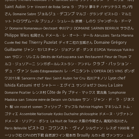
Saint Aubin
シャ
Vincent de Roba Seria
ラ・プラツ
夢キチ
ハヤリテラス
竹ノ内
ジョルジュ・デコンブ
さん
Domaine Sabre
マルゴ・グランデ
ビストロ・マルミ
トロワザムール
ット
ブリュノ・シュレール
炭焼・しのり
ジャンポール・ドーマ
ン
Domaine Romaneaux-Destezet
中川マリ
DOMAINE SARNIN BERRUX
サラさん
Philippe Wies
松岡さん
ドメール・レ・オート・テール
Abruzzes
Tanta Marena
Domaine Grégory
Thierry Puzelat
Cuvée Red
Red
ディオニ社の玉城さん
Guillaume
ジャン・セバスチャン・ジョアン
ポ・ダンヌ
ESPOA Yorozuya Yukiko
Décès de Katsuyama san
san
サロン・リレエル
Restaurent Fleur de Thym
マ
クラブ・パッション・
ルコ・ジュリアーニ
シンガポールレストラン・アンドレ
デュ・ヴァン
レ・ぺニタント
Suido Edogawabashi
L'OPERA DES VINS
ポンポ
Lyon chef
ワ2015年
Sancerre
chef Xavi
Saint Aubin 1er Cru
石川アキノリ
Ishida Katsumi
シャトー・エグイユ
La Loire
オゼ
サンジョゼフ
Diony
Côte de Py
Domaine Picatier
レンヌ村
プティ・マックス
宮古島
Symphonie
サン・ジャン・ド・ラ・ジネス
Madoka san
Simone mère de Derain
vin Octobre
ト
桜
vin rosé et somen
フィリップ・マッフル
Patrice Hughes
マキシムス
トム・
ゴティエ
Assemblée Nationale
Kyoko Duchaîne
philosophie
ドメーヌ・リヴァトン
ドメーヌ・リリアン・ボシェ
La Nuit de Tokyo
大阪の今尾さん
高知の石川さん
ビストロ・コワンスト・ヴィノ
Paris Belleville
シルヴァン・レスポ
1998年
オ
Brouilly
ーリック社
CPVの竹下君
自然派ワイン見本市
ルカト街
ヴァンサン・ムラ