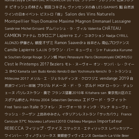
LA NATURE A HORREUR DU VIDE
シャトー・プレザンス
北浜フレン
ピオッシュの林さん
岩田コキさん
チ
ヴァンセンヌの森
LES GAMAYS
鮨
自然派
Salon des Vins Naturels
ワインの日本イベント
ビストロ「俊」
Montpellier
Domaine Maxime Magnon
Emmanuel Lassaigne
Yoyo
Sandrine
CHÂTEAU
Michel Grisard
ダムバッシュ・ラ・ヴィル
Valentia
CAMBON
カタロニア
Lapierre
アナテム
エノ・コネクション
Nadja
CYRILL
銀座オザミ
Ramon Saavedra
ALONZO
伊藤さん
谷井さん
南仏プロヴァンス
Camille Lapierre
クラウン・バー
S.A.I.N
キューヴェ・シャ
Fukuoka Kurume
le Soutien-Gorge Rouge
シノン城
Marc Penavayre
Paris Okonomiyaki OKOMUSU
C'est le Printemps 2017
Beziers
モト・ヌーヴォー
オン・サンバ・レ・クイー
ユ
BMO Kamata san
Budo Kendo
Kendo 8 dan Yoshimura Kenichi
ラ・トランシェ
vendange 2019
Millesime 2017
メリル・エ・ジェラルディンヌ・クロワジエ
自
ドメーヌ・ド・ラ・ボルド
然派ワインバー祥瑞
ブラジル
MOF ローラン・デュシ
ェーヌ
パリレストラン・奏で
フランス猛暑2018年
Kitahara san
東京荒川区のエ
エドワード・ラフィット
スポア山枡さん
Pitrou 2004
Sebastien Dervieux
Italie
ラフォレ・ヌーヴォー18
Fred
Tanii-san
ティンタ・マレナ
キューヴェ・
ウッシュ・クーザン
上田あゆみさん
イタリアンレストラン「サッカパウ」
France
Importateur
Canicule 37℃
Nouveau Laforest2018
Château Margaux
REBECCA
フィリップ・ヴァイス
コマックス・エティリックス
レベッカツアー
ワインバー・ヴィノヴェリータス
東銀座ヴィヴィエンヌ
Dambach-La-Ville
Beier