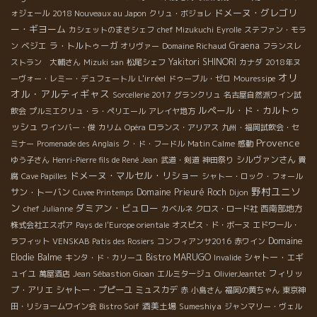
ドメーヌ・グレゴリ
ォジェール
2018 Nouveaux au Japon
クリュ・ボジョレ
ー・ギヨーム
カシェットのまさシェフ
chef Mizukuchi
Eyrolle
ステファン・モラ
ベジエ
ラ・トルトゥーガ
Graena
ン
オリヴァー
Domaine Richaud
フランスレ
Yakitori SHINORI
ストラン 大輔さん
Mizuki san
松尾シェフ
カナダ
2018年ヌ
オリ
L'irréel
ーヴォー・レミー・デュフェートル
ドゥーブル・ゼロ
Mouressipe
オル・アルティギャス
Sorcellerie 2017
グランクリュ
名古屋自然派ワイン試
ルペール・ド・カルトゥ
飲会
プルミエクリュ・ラ・ペリエール
アレイヤ地方
ッシュ
ワインバー・俊
カリム
Opéra
ロランス・アリアス
九州・福岡試飲会・セ
Provence
ミナー
Promenade des Anglais
ク・ド・フードル
Matin Calme
感動
シルヴァンさん
ゆう子さん
Henri-Pierre fils de René Jean
武道・剣道
神田祭り
貴
ドメーヌ・マルセル・リショー
腐
Cave Papilles
シャトー・ロック・フォール
野村ユニソ
サン・トーバン
Domaine Prieuré Roch
Cuvee Printemps
Dijon
ン
ダミアン・ビュロー
西南部地方
chef Julianne
カベルネ
クロス・ロード社
株式会社エスポア
Pays de l'Europe orientale
オスピス・ド・ボーヌ
エドワール・
Domaine
ラフィット
VENSKAB
Patis des Rosiers
コンフィアンサ2016
赤ワイン
Elodie Balme
Bistro MARUGO
シャトー・エギ
キンタ・ド・カリーユ
Invalide
ュイユ
フィリッ
萬屋酒店
Jean Sébastion Gioan
エルミタージュ
OlivierJeantet
プ・アリエ
シャトー・プピーユ
ミュスカデ
赤
小島さん
福岡の黄ちゃん
東京神
酒美土場
Sumeshiya
田・リショームワイン会
Bistro Soif
ジャンマリー・ヴェル