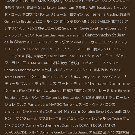
Tokyo Roppongi
PLOUF
Anne Paillet
リュショット・シャンベルタン
サンピエー
STC
ル教会
俊さん
地酒祭
Baton Itagaki san
アラモン品種
Bouzigues
シャルル
Ivo Ferreira
ド・ゴール
アコワボン
Porto
リショーム 白ワイン
Riesling
銘酒祭
ラピエール・2018年収穫
Gamay
La Bestia
DOMAINE DES SABLONNETTES
ア
レキサンドル・バンの息子ピエール君
Sengan-en
Cuvée Soleil Terre Coeur
ル・ク
Oenoconnexion
St Jean
ロ・ファンティンヌ
Tom Gauthier
vins de mes amis
de la Ginest
Alain
ムーラン・ナ・ヴァン
white
レ・ヴィニュロン・ドゥ・リ
レエル
マチュ
CPV équipe
ドメーヌ・ブノワ・クロー
飯田橋メリメロ
アントニ
シャンパ－ニュ・ジャッ
ー・テヴェネ
諏訪
大榮産業
Carbo Culte
Rosé PETAR
ク・ラセ－ニュ
MATA HARI
お好み焼き「きじ」
エピスリー・フィン
BIM
Bois Moisset
Catalan
Madame Rosé
文芸社
フレデリック・プルタリエ
熊本
Le Grau du Roi
ヴァン・ナ
Terres Dorées
マルタン・カルム
Rémy Soulié Rosé
コート・デュ・ピ
Domaine Dominique
チュール
ブルノ・デュシェンヌ
Derain
Catalunya
自然派試飲会ビオジョレーヌ
FRANCE FINAL
Bien Boire en
ジェローム・
Beaujolais
エル・ルンベロ
Corton les Bressandes
RINCE GUERLUT
ジュレ
Paris bistro MARGO
プルフ
Terroir
ビストロ・ヴィヴィエンヌ
Chef Mantani
shanghain
シャトー・オゾンヌ
Domaine Benoit Courault
コル
サンタムール
ジュリアン・マレシャル
トン・
オザミトーキョー
Le Tagine
ケビ
ン・デコンブ
Domaine Catherine et Dominique DERAIN
DEGUSTATION
Domaine Gauby
BEAUJOLOISE
ブルイ
Fou du Beaujo
大阪自然派ワイン大試飲会