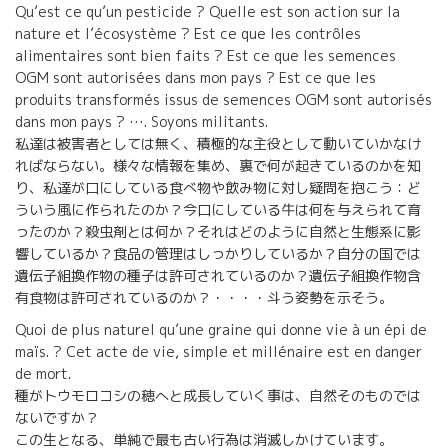
Qu’est ce qu’un pesticide ? Quelle est son action sur la
nature et l’écosystème ? Est ce que les contrôles
alimentaires sont bien faits ? Est ce que les semences
OGM sont autorisées dans mon pays ? Est ce que les
produits transformés issus de semences OGM sont autorisés
dans mon pays ? …. Soyons militants.
私達は被害者としては無く、積極的な主役として動いていかなけ
ればならない。様々な情報を集め、裏で何が起きているのかを知
り、私達が口にしている食べ物や飲み物に対し疑問を抱こう：ど
ういう風に作られたのか？今口にしている牛は何を与えられて育
ったのか？殺虫剤とは何か？それはどのように自然と生態系に影
響しているか？食品の管理はしっかりしているか？自分の国では
遺伝子組換作物の種子は許可されているのか？遺伝子組換作物含
有食物は許可されているのか？・・・・斗う姿勢を示そう。
Quoi de plus naturel qu’une graine qui donne vie à un épi de
maïs. ? Cet acte de vie, simple et millénaire est en danger
de mort.
種がトウモロコシの穂へと成長していく事は、自然そのものでは
ないですか？
この生となる、単純で最も古い行為は消滅しかけています。