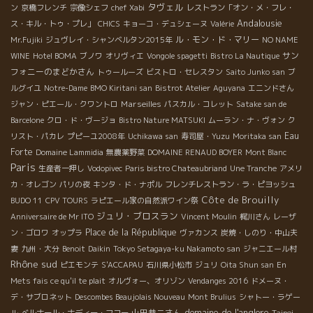
タヴェル
ン
京橋フレンチ
宗像シェフ
chef Xabi
レストラン「オン・メ・フレ・
Andalousie
ス・キル・トゥ・プレ」
CHICS
キョーコ・デュシェーヌ
Valérie
ル・モン・ド・マリー
Mr.Fujiki
ジュヴレイ・シャンベルタン2015年
NO NAME
サン
WINE
Hotel BOMA
ブノワ
オリヴィエ
Vongole spagetti
Bistro La Nautique
フォニーのまどかさん
トゥールーズ
ビストロ・セレスタン
Saito Junko san
ブ
ルグイユ
Notre-Dame
BMO Kiritani san
Bistrot Atelier
Aguyana
エニンドさん
Marseilles
ジャン・ピエール・クワントロ
パスカル・コレット
Satake san de
Barcelone
クロ・ド・ヴージョ
Bistro Nature MATSUKI
ムーラン・ナ・ヴォン
ク
Eau
リスト・パカレ
プピーユ2008年
Uchikawa san
寿司屋・Yuzu
Moritaka san
Forte
Domaine Lammidia
無農薬野菜
DOMAINE RENAUD BOYER
Mont Blanc
Paris
生産者一押し
Vodopivec
Paris bistro Chateaubriand
Une Tranche
アメリ
カ・オレゴン
パリの夜
キンタ・ド・ナポル
フレンチレストラン・ラ・ピヨッシュ
Côte de Brouilly
BUDO 11
CPV TOURS
ラピエール家の自然派ワイン祭
ジュリ・ブロスラン
Anniversaire de Mr ITO
Vincent Moulin
梶川さん
レーザ
Place de la République
ン・ゴロワ
オップラ
ヴァカンス
炭焼・しのり・中山夫
妻
九州・大分
Benoit
Daikin
Tokyo Setagaya-ku Nakamoto san
ジャニエール村
Rhône sud
ピエモンテ
S'ACCAPAU
石川県小松市
ジュリ
Oita Shun san
En
Mets fais ce qu'il te plait
オルヴォー、オリゾン
Vendanges 2016
ドメーヌ・
デ・サブロネット
Descombes Beaujolais Nouveau
Mont Brulius
シャトー・ラゲー
domaine de l'anglore
山田恭二さん
Taipei