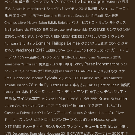
Bourgogne
ペ・ベル
飯田橋 ジャングレ
カプリエのマリオン
DABALLO
岩井
エッフェ
さん
Alsace Humbrebrecht
シュビドバ
レイモン
2018年収穫リショーム
ル塔
エスポア・よろずや
Domaine Etienne et Sébastien Riffault
荒木夫妻
Champs Libre
Maury
Salon B.B.B. Bojolais
パリ・ビストロ・サガン
モトクッス
Bistro Buvards
収穫2018年
Développement ensemble
TAKI BAKE
サンマルタン経
営者のレイモンさん
BMO TOUR
RENAISSANCE DES APPELLATIONS
ヴァレり
Domaine Philippe Delmée
Fujiwara Shuntaro
グランクリュ街道
COMIC
クマ
Vendanges 2017
ガード・ロ
ちゃん
山田屋ツアー
ラ・リュノットのクリストフ
ーブ
ワインバー店長のアレックス
VINI CIRCUS
Beeaujolais Nouveaux 2018
Montmartre
Jordy Perez
Yamadaya Yajima san
居酒屋・ユメキチ神田
メゾ
ン・ジョンヌ
namida
大江戸の夜景
restaurant CAN ROCA
じゃんぼもち
ケケ
Sylvain
GOTO Akiko
Brasil
Catherine Deneuve
マリオン
Trouillas
Sancerre
Côte du Py
Kawamura san
Bistro OKADA
中村さん
Paris Quartier Latin
凱旋門
ドメーヌ・ル・ブ・デュ・モンド
モンペリエ・
Paul Gillet
北欧
幸子さん
自然派ワイン見本市
Bruno Schueller
Marie-Hélène BACAVE
アヴィタル
Beaune
エスポア・ しんかわ
Julien Courtois
カルフォルニア
ニクタロピ
Cuvée La Poivrotte
イヴェントツアー
Le Clos des Oliviers
キューヴェ「レッ
ビストロ・ビアンカーラ
Medoc
ド」
リースリング
Coup d'folie
sylvain
ヴァン・ナチュール見本市ビム
DITTIERES
ドメーヌ・ド・モンカルメス
中湊し
げる
Descombes Beaujolais Nouveau 2018
CPVのアビタル
ヌーヴォー 2020年
キ