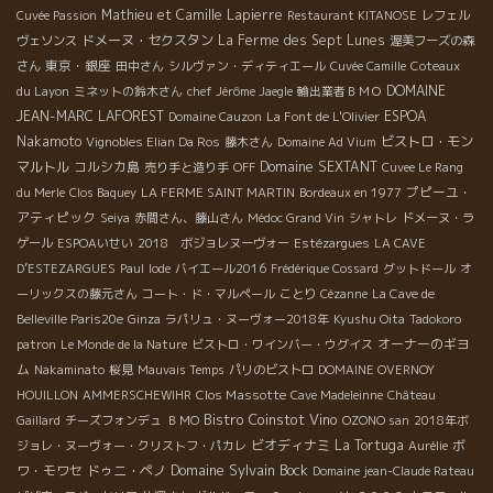
Mathieu et Camille Lapierre
Cuvée Passion
Restaurant KITANOSE
レフェル
ドメーヌ・セクスタン
La Ferme des Sept Lunes
ヴェソンス
渥美フーズの森
東京・銀座
さん
田中さん
シルヴァン・ディティエール
Cuvée Camille
Coteaux
DOMAINE
du Layon
ミネットの鈴木さん
chef Jérôme Jaegle
輸出業者ＢＭＯ
JEAN-MARC LAFOREST
ESPOA
Domaine Cauzon
La Font de L'Olivier
Nakamoto
ビストロ・モン
Vignobles Elian Da Ros
藤木さん
Domaine Ad Vium
マルトル
コルシカ島
Domaine SEXTANT
売り手と造り手
OFF
Cuvee Le Rang
プピーユ・
du Merle
Clos Baquey
LA FERME SAINT MARTIN
Bordeaux en 1977
アティピック
Seiya
赤間さん、藤山さん
Médoc Grand Vin
シャトレ
ドメーヌ・ラ
ゲール
ESPOAいせい
2018 ボジョレヌーヴォー
Estézargues
LA CAVE
D’ESTEZARGUES
Paul
Iode
バイエール2016
Frédérique Cossard
グットドール
オ
ーリックスの藤元さん
コート・ド・マルペール
ことり
Cézanne
La Cave de
Belleville Paris20e
Ginza
ラパリュ・ヌーヴォー2018年
Kyushu Oita
Tadokoro
オーナーのギヨ
patron
Le Monde de la Nature
ビストロ・ワインバー・ウグイス
ム
Nakaminato
桜見
Mauvais Temps
パリのビストロ
DOMAINE OVERNOY
Clos Massotte
HOUILLON
AMMERSCHEWIHR
Cave Madeleinne
Château
Bistro Coinstot Vino
Gaillard
チーズフォンデュ
ＢＭО
OZONO san
2018年ボ
ビオディナミ
La Tortuga
ボ
ジョレ・ヌーヴォー・クリストフ・パカレ
Aurélie
Domaine Sylvain Bock
ワ・モワセ
ドゥニ・ペノ
Domaine jean-Claude Rateau