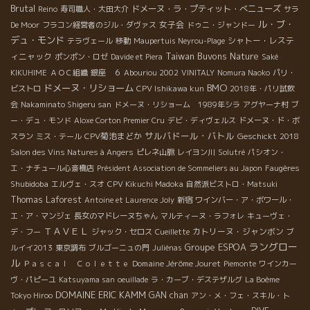
Brutal
ドメーヌ・ラ・プティット・べニューズ
Reino
寿司職人・大田大介
サラ
ル・ブ・
女子会
De Moor
フラコン経営者のジル・ダヴァス
ドゥニ・ジャンドー
デュ・モンド
シャトー・レステ
テラヴェール
移動
Maupertuis Neyrou-Plage
Taiwan Buvons Nature
ィニャック
ポンポン・ロゼ
Davide et Piera
Saké
KIKUHIME
ＡＯＣ組織
銀座 ６
Abouriou 2002
VINITALY
Nomura Naoko
パリ・
BMO
ドメーヌ・リショーム
ビストロ
CPV Ishikawa kun
2018年・パリ試飲
会
Nakaminato Shigeru san
ドメーヌ・リショーム 1989年シラ
アグヤーナ村
ブ
ー・デュ・モンド
Aloxe Corton Premier Cru
デビ・ディヴェルス
ドメーヌ・ド・ボ
サルバドール・バトル
CPV菊池まどか
Geschickt
スラン
ミス・テール
2018
Salon des Vins Natures à Angers
ピレネ山脈
レイヨン川
Solutré
パシオン・
エ・ナチュール心斎橋店
Président Association de Sommeliers au Japon
Faugères
Shubidoba
エルヴェ・スオ
CPV Kikuchi Madoka
自然派ビストロ・Matsuki
Thomas Laforest
Antoine et Laurence Joly
新宿
ワインバー・ア・ボワール・
エ・ア・マンジェ
長女のマドレーヌちゃん
マルティーヌ・ラフォレ
キューヴェ・
ＴＡＶＥＬ
カトリーヌ・ジャンボン
デ・フー
ジャック・セロス
Cueillette
ブ
ラングロー
Groupe ESPOA
ルイイ2013
東京調布
ブルゴーニュの門
Juliénas
ル
Domaine Jérôme Jouret
Ｐａｓｃａｌ Ｃｏｌｅｔｔｅ
Piemonte
ワインカー
ヴ・パピーユ
Katsuyama san
oeuillade
ラ・カーブ・デステザルグ
La Boème
DOMAINE ERIC KAMM
GAN chan
Tokyo Hiroo
アン・メ・フェ・スキル・ト