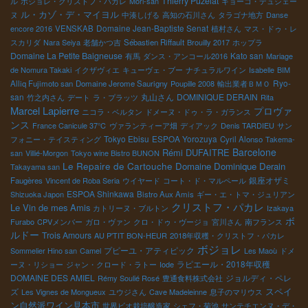
Thierry Puzelat
ル
ボジョレ・クリストフ・パカレ
Mori-san
キョーコ・デュシェー
ル・カゾ・デ・マイヨル
ヌ
中湊しげる
高知の石川さん
タラゴナ地方
Danse
Domaine Jean-Baptiste Senat
encore 2016
VENSKAB
植村さん
マス・ドゥ・レ
スカリダ
Nara Seiya
老舗かつ吉
Sébastien Riffault
Brouilly 2017
ホップラ
Domaine La Petite Baigneuse
Kato san
有馬
ダンス・アンコール2016
Mariage
de Nomura Takaki
イクザヴィエ
キューヴェ・ブー
ナチュラルワイン
Isabelle
BIM
Ryo-
Alliq Fujimoto san
Domaine Jerome Saurigny
Poupille 2008
輸出業者ＢＭＯ
san
丸山さん
DOMINIQUE DERAIN
竹之内さん
デート
ラ・プラッツ
Rita
Marcel Lapierre
プロヴァ
ニコラ・ベルタン
ドメーヌ・ドゥ・ラ・ガランス
ンス
France Canicule 37℃
ヴァランティーア畑
ディアック
Denis TARDIEU
サン
Tokyo Ebisu
ESPOA Yorozuya
フォニー・テイスティング
Cyril Alonso
Takema-
Barcelone
Rémi DUFAITRE
san
Villié-Morgon
Tokyo wine Bistro BUNON
Le Repaire de Cartouche
Domaine Dominique Derain
Takayama san
銀座オザミ
Faugères
Vincent de Roba Seria
ウイヤード
コート・ド・マルペール
ESPOA Shinkawa
Shizuoka Japon
Bistro Aux Amis
ギー・エ・トマ・ジュリアン
クリストフ・パカレ
Le Vin de mes Amis
カトリーヌ・ブルトン
Izakaya
ボ
Furabo
CPVメンバー
ガロ・ヴァン
クロ・ドゥ・ヴージョ
宮川さん
南フランス
ルドー
Trois Amours
AU P'TIT BON-HEUR
2018年収穫・クリストフ・パカレ
ボジョレ
プピーユ・アティピック
Sommelier Hino san
Camel
Les Maoù
ドメ
ラピエール・2018年収穫
ーヌ・リショー
ジャン・クロード・ラトー
Iode
DOMAINE DES AMIEL
ジョルディ・ペレ
Rémy Soulié Rosé
豊通食料株式会社
スペイ
ズ
Les Vignes de Mongueux
ユウジさん
Cave Madeleinne
息子のマリウス
ン自然派ワイン見本市
世界ビオ栽培醸造家
シェフ・菊池
サンテチエンヌ・デ・