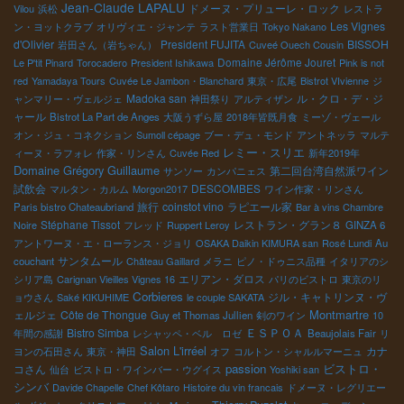
Jean-Claude LAPALU
ドメーヌ・プリューレ・ロック
Vilou
浜松
レストラ
Les Vignes
ン・ヨットクラブ
オリヴィエ・ジャンテ
ラスト営業日
Tokyo Nakano
d'Olivier
President FUJITA
BISSOH
岩田さん（岩ちゃん）
Cuveé Ouech Cousin
Domaine Jérôme Jouret
Le P'tit Pinard
Torocadero
President Ishikawa
Pink is not
red
Yamadaya Tours
Cuvée Le Jambon・Blanchard
東京・広尾
Bistrot VIvienne
ジ
Madoka san
ル・クロ・デ・ジ
ャンマリー・ヴェルジェ
神田祭り
アルティザン
ャール
Bistrot La Part de Anges
大阪うずら屋
2018年皆既月食
ミーゾ・ヴェール
オン・ジュ・コネクション
Sumoll cépage
ブー・デュ・モンド
アントネッラ
マルテ
レミー・スリエ
ィーヌ・ラフォレ
作家・リンさん
Cuvée Red
新年2019年
Domaine Grégory Guillaume
第二回台湾自然派ワイン
サンソー
カンパニェス
試飲会
DESCOMBES
マルタン・カルム
Morgon2017
ワイン作家・リンさん
旅行
coinstot vino
ラピエール家
Paris bistro Chateaubriand
Bar à vins Chambre
Stéphane Tissot
レストラン・グラン８
Noire
フレッド
Ruppert Leroy
GINZA 6
アントワーヌ・エ・ローランス・ジョリ
OSAKA Daikin KIMURA san
Rosé Lundi
Au
サンタムール
couchant
Château Gaillard
メラニ
ピノ・ドゥニス品種
イタリアのシ
エリアン・ダロス
シリア島
Carignan Vieilles Vignes 16
パリのビストロ
東京のリ
Corbieres
ジル・キャトリンヌ・ヴ
ョウさん
Saké KIKUHIME
le couple SAKATA
Montmartre
ェルジェ
Côte de Thongue
Guy et Thomas Jullien
剣のワイン
10
ＥＳＰＯＡ
Bistro Simba
年間の感謝
レシャッペ・ベル ロゼ
Beaujolais Fair
リ
Salon L'irréel
カナ
ヨンの石田さん
東京・神田
オフ
コルトン・シャルルマーニュ
passion
ビストロ・
コさん
仙台
ビストロ・ワインバー・ウグイス
Yoshiki san
シンバ
Davide Chapelle
Chef Kôtaro
Histoire du vin francais
ドメーヌ・レグリエー