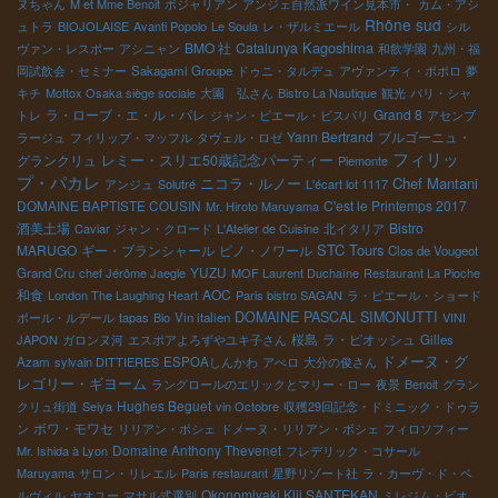
ヌちゃん
M et Mme Benoit
ボジャリアン
アンジェ自然派ワイン見本市・
カム・アシ
Rhône sud
ュトラ
BIOJOLAISE
Avanti Popolo
Le Soula
レ・ザルミエール
シル
Kagoshima
BMO 社
Catalunya
ヴァン・レスポー
アシニャン
和飲学園
九州・福
岡試飲会・セミナー
Sakagami Groupe
ドゥニ・タルデュ
アヴァンティ・ポポロ
夢
キチ
Mottox Osaka siège sociale
大園 弘さん
Bistro La Nautique
観光
パリ・シャ
ラ・ローブ・エ・ル・パレ
Grand 8
トレ
ジャン・ピエール・ビスパリ
アセンブ
Yann Bertrand
ブルゴーニュ・
ラージュ
フィリップ・マッフル
タヴェル・ロゼ
フィリッ
グランクリュ
レミー・スリエ50歳記念パーティー
Piemonte
プ・パカレ
ニコラ・ルノー
Chef Mantani
アンジュ
Solutré
L'écart lot 1117
DOMAINE BAPTISTE COUSIN
C'est le Printemps 2017
Mr. Hiroto Maruyama
酒美土場
Bistro
Caviar
ジャン・クロード
L'Atelier de Cuisine
北イタリア
STC Tours
MARUGO
ギー・ブランシャール
ピノ・ノワール
Clos de Vougeot
YUZU
Grand Cru
chef Jérôme Jaegle
MOF Laurent Duchaîne
Restaurant La Pioche
和食
AOC
London The Laughing Heart
Paris bistro SAGAN
ラ・ピエール・ショード
DOMAINE PASCAL SIMONUTTI
ポール・ルデール
tapas
Bio
Vin italien
VINI
桜島
ラ・ピオッシュ
JAPON
ガロンヌ河
エスポアよろずやユキ子さん
Gilles
ドメーヌ・グ
Azam
sylvain DITTIERES
ESPOAしんかわ
アぺロ
大分の俊さん
レゴリー・ギヨーム
ラングロールのエリックとマリー・ロー
夜景
Benoit
グラン
Hughes Beguet
クリュ街道
Seiya
vin Octobre
収穫29回記念・ドミニック・ドゥラ
ボワ・モワセ
ン
リリアン・ボシェ
ドメーヌ・リリアン・ボシェ
フィロソフィー
Domaine Anthony Thevenet
Mr. Ishida à Lyon
フレデリック・コサール
Maruyama
サロン・リレエル
Paris restaurant
星野リゾート社
ラ・カーヴ・ド・ベ
Okonomiyaki Kiji SANTEKAN
ルヴィル
ヤオユー
マサル式選別
ミレジム・ビオ