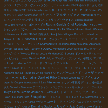
Domaine des Capriers
chan
アンヌ・エレンヌさん
Aux Amis d’une Franche
ラ・
グロス・ナディンヌ・ヴァン・ブラン・リコルー
Abriou
BMO 社のマサコさん
石川
ルネ・モス
社長
石川県小松市
BMO Kamata san
ワインビストロ・俊
Cruise
アン
オリオル・アルティギャス
Marseille
ヴァリッド
wine naturel shop
リオン
サンテミリオン
ミネルヴォワ
フィリップ・ヴァイス
Sophia Bauchet
Vin Raisins Gaulois
Chef Rodolphe
Abruzzes
サぺルリ・ポペット
ワインバー・
Beziers
Rémy Soulié 50ans
シャンブル・ノワール
Julie
Vincent Moulin
l'Estrada
Rémi Sédès
Uchikawa san
西尾さん
Beaujolais Villages
Breze 11
La Nuit de
コート・デュ・ピ
Tokyo
LOUIS BENJAMIN
ビストロ・ヴィヴィエンヌ
ザ・コ
ンコルド・ワイン・クラブ
Le Chameau Ivre
2020 beaujolais nouveaux
Antonella
Syivain Respaut
桜島 2016年
FOODAL
Vendanges 2020
Juliénas
飲み会
サイン
ト・ヴィクトワール山
Florian Looze
Vendange 2018 Léonis
ドメーヌ・ラ・ロッシ
ュ・ビュイシエール
Abouriou 2002
カリム
アルザス・フンブレヒト醸造元
アブリュ
ボジョレー・ヌーボー
ー
Le Verre Vole
ＡＣコート・ド・ブルイイ
レザン・ゴ
ＴＡＶＥＬ
ロワ
9 caves
エメ・コメラス
ルカト街
シャトー・ロック・フォール
シャンパーニュ・ド・スーザ
Kajikawa san
La Revue du Vin de France
ペグ
ヴ
Domaine Dard et Ribo
プイイヒュメ
ィルフランシュ
Château Lestignac
Les Pénitentes
orgamic
Couple Wakabayashi
オリゾン事務局
ディオニ社の玉城
さん
Bistro Le Sancerre
アエラシオン
トロカデロ
ドゥ・モール
ク・ド・フードル
ドメーヌ・エリック・カム
Tokyo Ginza
Jérôme Jouret
ジュラの鏡さん
Beaujoloise
Salon Rue89 des Vins
Ｐａｓｃａｌ Ｃｏｌｅｔｔｅ
Marmande
シル
コート・ド・トング
サヴォ
ベール・トリシャールのヌーヴォー
へニングさん
エリック・カム
ワ
Domaine Gauby
Centre
シードル
シ
QV.g
イヴ・シェフ