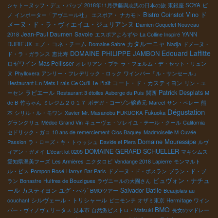
シャトーヌッフ・デュ・パップ
2018年11月伊藤與志男の日本の旅
東銀座 SOYA
ピ
Bistro Coinstot Vino
ド
ノ
インポーター「アヴニール社」
エスポア・ ナカモト
メーヌ・ド・ラ・ヴィエイユ・ジュリアンヌ
Damien Coquelet Nouveau
Jean-Paul Daumen
Savoie
2018
エスポアよろずや
La Colline Inspiré
YANN
エノ・コネ・チーム
カタルーニャ
DURIEUX
Domaine Sabre
Nadja
ドメーヌ・
Edouard Laffitte
DOMAINE PHILIPPE JAMBON
ド・ラ・ガランス
恵比寿
ロゼワイン
Mas Pellisser
オレリアン・プチ
ラ・フェルム・デ・セット・リュン
ヌ
Phylloxera
アンリー・フレデリック・ロック
ワインバー「ル・サンセール」
コート・ド・カスティヨン
Restaurant En Mets Frais Ce Qu'Il Te Plaît
リン・ユ
Patrick Desplats
ラピエール
ーセン
Restaurant 3 étoiles Auberge du Puis
関西
M
de B
竹ちゃん
ミレジム２０１７
ボデガ・コーゾン醸造元
Marcel
サン・ペレー
熊
Dégustation
本
シリル・ル・モワン
Xavier
Mr. Masanobu FUKUOKA
Fukuoka
グランクリュ
Médoc Grand Vin
キューヴェ・ソレイユ・テール・クール
California
セドリック・ガロ
10 ans de remerciement
Clos Baquey
Madmoiselle M
Cuvée
Domaine Mouressipe
Passion
ラ・ローズ・キ・トゥッシュ
Davide et Piera
ルヴ
DOMAINE GERARD SCHUELLER
ィアン・ガメイ
L'écart lot 0205
マキシムス
愛知県渥美フーズ
Les Armières
ニクタロピ
Vendange 2018 Lapierre
モンマルト
ル・ビス
Pompon Rosé
Harrys Bar Paris
ドメーヌ・ド・ボスラン
ブラン・ド・ブ
ビュヴォン・ナチュ
ラン
Bonastre
Huitres de Bouzigues
ラヴニールの大園さん
ール
Salvador Batlle
カスティヨン
ユグ・べゲ
BMOツアー
Beaujolais au
シルヴェール・トリシャール
couchant
ピエモンテ
オザミ東京
Hermitage
ワイン
BMO
バー・ヴィノヴェリータス
見本市
自然派ビストロ・Matsuki
長女のマドレー