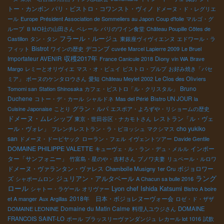
トー・カンボン
パリ・ビストロ・コワンスト・ヴィノ
ドメーヌ・ド・レグリエ
ール
Europe
Président Association de Sommeliers au Japon
Coup d'folie
マルゴ・グ
ループ
ＢＭО社の山田さん
ベレール
パリのワイン食堂
Château Poupille Côtes de
フラール・ルージュ
Castillon
タン・タン
東銀座ヴィヴィエンヌ
エドワール・ラ
Bistrot
デコンブ
フィット
ワインの歴史
cuvée Marcel Lapierre 2009
Le Bruel
収穫2017年
Importateur AVENIR
France Canicule 2018
Diony
vin WA
Brave
Margo
レミーとオリヴィエ
マス・オ・ビュイ
ビストロ・プルプ
お好み焼き「パセ
ミア」
ボーヌのケンタロウさん
愛知
Château Meylet 2002
Le Clos des Oliviers
Bruno
Tomomi san
Station Shinosaka
カフェ・ビストロ「ル・クリスタル」
Duchene
コトー・デ・カール
シャルドネ
Mas del Périé
Bistro UN JOUR
la
グラン・ルパ
Cuisine Japonaise
ことり
エスポア・よろずや・リショームの歴史
ドメーヌ・ムレシップ
レストラン「ル・ヴェ
東京・世田谷区・ナカモトさん
ール・ヴォレ」
cho yukiko
フレンチレストラン・ラ・ピヨッシュ
マクシマス
san
ドメーヌ・ドーピヤック
ローラン・フェル
イヴェントツアー
Davide Gentile
DOMAINE PHILIPPE VALETTE
インポー
キューヴェ・ル・ラン・デュ・メルル
ター「サンフォニー」
竹富島・星のや・吉村さん
ブノワ夫妻
リュペール・ルロワ
ドメーヌ・ヴァランタン・ヴァレス
ボジョロワー
Chambolle Musigny 1er Cru
ラング
ジュリアン・アルタベール
ズ
シャポームロン
A Chacun sa bulle 2016
ロール
Lyon chef Ishida Katsumi
シャトー・ラゲール
オリヴァー
Bistro A boire
2018年 日本・ボジョレヌーヴォー会
et A manger
Aux Argillas
ロゼ・ド・ザザ
Domaine du Matin Calme
DOMAINE LEONINE
料理人ユウジさん
DOMAINE
FRANCOIS SAINT-LO
ポール
ブラッスリーヴァンダンジュ
レカール lot 1016
試飲