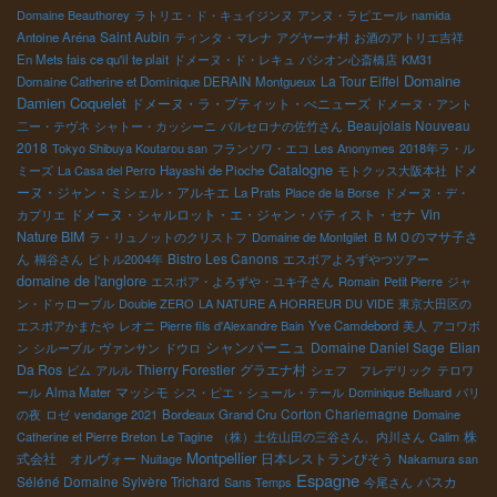
Domaine Beauthorey
ラトリエ・ド・キュイジンヌ
アンヌ・ラピエール
namida
Saint Aubin
Antoine Aréna
ティンタ・マレナ
アグヤーナ村
お酒のアトリエ吉祥
En Mets fais ce qu'il te plait
ドメーヌ・ド・レキュ
パシオン心斎橋店
KM31
Domaine
La Tour Eiffel
Domaine Catherine et Dominique DERAIN
Montgueux
Damien Coquelet
ドメーヌ・ラ・プティット・べニューズ
ドメーヌ・アント
Beaujolais Nouveau
二ー・テヴネ
シャトー・カッシーニ
バルセロナの佐竹さん
2018
Tokyo Shibuya Koutarou san
フランソワ・エコ
Les Anonymes
2018年ラ・ル
Catalogne
ドメ
ミーズ
La Casa del Perro
Hayashi de Pioche
モトクッス大阪本社
ーヌ・ジャン・ミシェル・アルキエ
La Prats
Place de la Borse
ドメーヌ・デ・
ドメーヌ・シャルロット・エ・ジャン・バティスト・セナ
Vin
カプリエ
Nature BIM
ＢＭＯのマサ子さ
ラ・リュノットのクリストフ
Domaine de Montgilet
ん
Bistro Les Canons
桐谷さん
ピトル2004年
エスポアよろずやつツアー
domaine de l'anglore
エスポア・よろずや・ユキ子さん
Romain
Petit Pierre
ジャ
ン・ドゥローブル
Double ZERO
LA NATURE A HORREUR DU VIDE
東京大田区の
エスポアかまたや
レオニ
Pierre fils d'Alexandre Bain
Yve Camdebord
美人
アコワボ
シャンパーニュ
Domaine Daniel Sage
Elian
ン
シルーブル
ヴァンサン
ドウロ
Da Ros
Thierry Forestier
グラエナ村
ビム
アルル
シェフ フレデリック
テロワ
マッシモ
ール
Alma Mater
シス・ピエ・シュール・テール
Dominique Belluard
パリ
Corton Charlemagne
の夜
ロゼ
vendange 2021
Bordeaux Grand Cru
Domaine
株
Catherine et Pierre Breton
Le Tagine
（株）土佐山田の三谷さん、内川さん
Calim
Montpellier
式会社 オルヴォー
日本レストランびそう
Nuitage
Nakamura san
Espagne
Séléné Domaine Sylvère Trichard
パスカ
Sans Temps
今尾さん