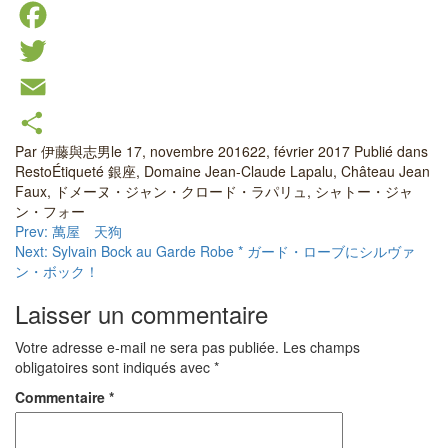
Facebook
Twitter
Email
Par
伊藤與志男
le
17, novembre 2016
22, février 2017
Publié dans
Partager
Resto
Étiqueté
銀座
,
Domaine Jean-Claude Lapalu
,
Château Jean
Faux
,
ドメーヌ・ジャン・クロード・ラパリュ
,
シャトー・ジャ
ン・フォー
Navigation
Prev: 萬屋 天狗
Next: Sylvain Bock au Garde Robe * ガード・ローブにシルヴァ
de
ン・ボック！
l’article
Laisser un commentaire
Votre adresse e-mail ne sera pas publiée.
Les champs
obligatoires sont indiqués avec
*
Commentaire
*