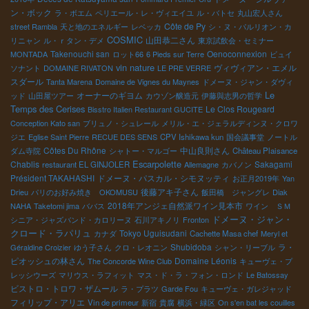
ン・ボック
ラ・ボエム
ペリエール・レ・ヴィエイユ
ル・バトセ
丸山宏人さん
Côte de Py
street Rambla
天と地のエネルギー
レベッカ
シ・ヌ・パルリオン・カ
COSMIC
山田恭二さん
リニャン
ル・ｒタン・デメ
東京試飲会・セミナー
Takenouchi san
Oenoconnexion
MONTADA
ロット66
6 Pieds sur Terre
ビュイ
vin nature
ヴィヴィアン・エメル
ソナント
DOMAINE RIVATON
LE PRE VERRE
スダール
Tanta Marena
Domaine de Vignes du Maynes
ドメーヌ・ジャン・ダヴィ
Le
オーナーのギヨム
ッド
山田屋ツアー
カウゾン醸造元
伊藤與志男の哲学
Temps des Cerises
Le Clos Rougeard
Bisstro Italien Restaurant GUCITE
Conception Kato san
ブリュノ・シュレール
メリル・エ・ジェラルディンヌ・クロワ
ジエ
Eglise Saint Pierre
RECUE DES SENS
CPV Ishikawa kun
国会議事堂
ノートル
Côtes Du Rhône
中山良則さん
ダム寺院
シャトー・マルゴー
Château Plaisance
Escarpolette
Chablis
Sakagami
restaurant EL GINJOLER
Allemagne
カバノン
Président TAKAHASHI
ドメーヌ・パスカル・シモヌッティ
お正月2019年
Yan
後藤アキ子さん
Drieu
パリのお好み焼き OKOMUSU
飯田橋 ジャングレ
Diak
2018年アンジェ自然派ワイン見本市
NAHA
Taketomi jima
ババス
ワイン ＳＭ
ドメーヌ・ジャン・
シニア・ジャズバンド・カロリーヌ
石川アキノリ
Fronton
クロード・ラパリュ
Tokyo Uguisudani
カナダ
Cachette Masa chef
Meryl et
Shubidoba
ラ・
Géraldine Croizier
ゆう子さん
クロ・レオニン
シャン・リーブル
ピオッシュの林さん
Domaine Léonis
The Concorde Wine Club
キューヴェ・プ
レッシウーズ
マリウス・ラフィット
マス・ド・ラ・フォン・ロンド
Le Batossay
ビストロ・トロワ・ザムール
ラ・プラツ
Garde Fou
キューヴェ・ガレジャッド
フィリップ・アリエ
Vin de primeur
新宿
貴腐
横浜・緑区
On s'en bat les couilles