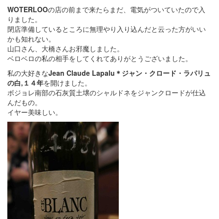
WOTERLOO
の店の前まで来たらまだ、電気がついていたので入
りました。
閉店準備しているところに無理やり入り込んだと云った方がいい
かも知れない。
山口さん、大橋さんお邪魔しました。
ベロベロの私の相手をしてくれてありがとうございました。
私の大好きな
Jean Claude Lapalu＊ジャン・クロード・ラパリュ
の白,１４年
を開けました。
ボジョレ南部の石灰質土壌のシャルドネをジャンクロードが仕込
んだもの。
イヤー美味しい。