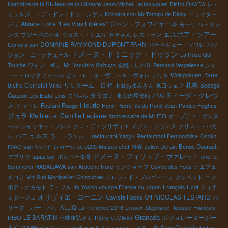
Domaine de la St-Jean de la Gineste
Jean-Michel Lasbouygues
Bistro OKADA
レ・
ミュルジェ・デ・ドン・ドゥ・シヤン
Kitahara san
Mr.Tamajo de Diony
ニュイター
Alsace Foire "Les Vins Libérés"
ジャン・フォワイヤール
ジュ
モーリ
ル・タジ
エスポア・ツアー
ンヌ
ブジーグのカキ
ジュスト・シエル
セナさん
レストラン
DOMAINE RAYMOND DUPONT FAHN
Uemura san
バーベキュー・ソワレ
パッ
ドメーヌ・ドミニック・ドゥラン
ション・エ・ナチュール
La Rose Qui
Touche
ワイン「和」
Mr. Yasuhiro Shibuya
炭焼・しのり
Pernand Vergelesse
シャ
Paris
トー・ロックフォール
ビストロ・ル・ヴェール・ヴォレ
シリル
Waingakuen
bistro Coinstot Vino
リショーム ロゼ
札幌
上田あゆみさん
水口シェフ
Bodega
パルティーダ・クレウ
タラゴナ
Cauzon
Les Etats-Unis
ロワ−ル
東京の屋形船
ス
Fleurie
シャトレ
Foulard Rouge
Henri-Pierre fils de René Jean
Patrice Hughes
ジュラ
Mathieu et Camille Lapierre
Anniversaire de Mr ITO
オ・プティ・ボンヌ
ール
ジャッキー・プレス
クロ・デ・ゾリヴィエ
メゾン・ジョンヌ
クリスト・パカ
バニュルス
レ
ラ・トランシェ
restaurant Yaoyu
Restautrant Fernandaise
Osaka
IMAO san
ヤバイ
レカール lot 0205
Matsuo chef
渋谷
Julien Derain
Benoit Courault
ドメーヌ・フィリップ・ヴァレット
アブリウ
tapas bar
ボルドー夜景
chef et
Sommelier HASAGAWA san
Ardeche Nord
サンジョゼフ
Cuvee des Fous
カエフェ
ルコフ
Vini Sud Montpellier
Chiroubles
ムロン・ド・ブルゴーニュ
タンペット
エス
ポア・ナカモト
ラ・フル
Ito Yoshio voyage France au Japon
François Ecot
ディナ
オリヴィエ・コーエン
NICOLAS TESTARD
ミタージュ
Caviste Rocks Off
ハ
リーズ・バー・パリ
ALLIQ
La Trenchée 2016
Limoux
Stéphanie Roussel
François
Granada
ボジョレーヌーボー
RIBO
LE BARATIN
小林康弘さん
Rémy et Olivier
大近
2018年ビュヴォン・ナチュール
レシャッペ・ベル 赤
Alain Chapelle
bistro