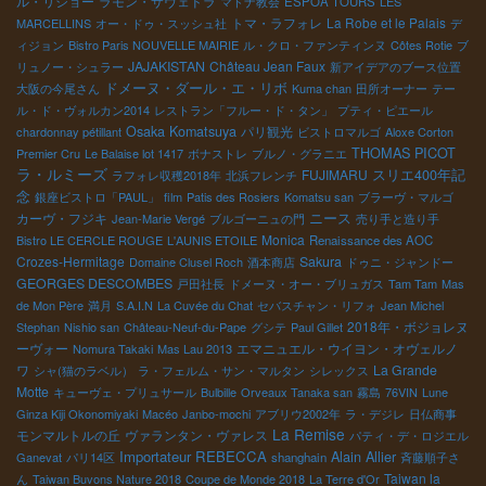
ル・リショー
ラモン・サヴェドラ
マドナ教会
ESPOA TOURS
LES
トマ・ラフォレ
La Robe et le Palais
MARCELLINS
オー・ドゥ・スッシュ社
デ
ィジョン
Bistro Paris NOUVELLE MAIRIE
ル・クロ・ファンティンヌ
Côtes Rotie
ブ
JAJAKISTAN
Château Jean Faux
リュノー・シュラー
新アイデアのブース位置
ドメーヌ・ダール・エ・リボ
大阪の今尾さん
Kuma chan
田所オーナー
テー
ル・ド・ヴォルカン2014
レストラン「フルー・ド・タン」
プティ・ピエール
Osaka Komatsuya
パリ観光
chardonnay pétillant
ビストロマルゴ
Aloxe Corton
THOMAS PICOT
Premier Cru
Le Balaise lot 1417
ボナストレ
ブルノ・グラニエ
ラ・ルミーズ
FUJIMARU
スリエ400年記
ラフォレ収穫2018年
北浜フレンチ
念
銀座ビストロ「PAUL」
film
Patis des Rosiers
Komatsu san
ブラーヴ・マルゴ
カーヴ・フジキ
ニース
Jean-Marie Vergé
ブルゴーニュの門
売り手と造り手
Monica
Bistro LE CERCLE ROUGE
L'AUNIS ETOILE
Renaissance des AOC
Crozes-Hermitage
Sakura
Domaine Clusel Roch
酒本商店
ドゥニ・ジャンドー
GEORGES DESCOMBES
戸田社長
ドメーヌ・オー・ブリュガス
Tam Tam
Mas
de Mon Père
満月
S.A.I.N
La Cuvée du Chat
セバスチャン・リフォ
Jean Michel
2018年・ボジョレヌ
Stephan
Nishio san
Château-Neuf-du-Pape
グシテ
Paul Gillet
ーヴォー
エマニュエル・ウイヨン・オヴェルノ
Nomura Takaki
Mas Lau 2013
ワ
La Grande
シャ(猫のラベル）
ラ・フェルム・サン・マルタン
シレックス
Motte
キューヴェ・プリュサール
Bulbille
Orveaux Tanaka san
霧島
76VIN
Lune
Ginza Kiji Okonomiyaki
Macéo
Janbo-mochi
アブリウ2002年
ラ・デジレ
日仏商事
La Remise
モンマルトルの丘
ヴァランタン・ヴァレス
パティ・デ・ロジエル
Importateur REBECCA
Alain Allier
Ganevat
パリ14区
shanghain
斉藤順子さ
Taiwan la
ん
Taiwan Buvons Nature 2018
Coupe de Monde 2018
La Terre d'Or