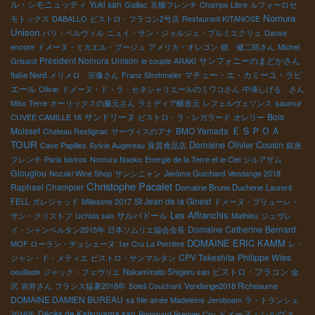
ル・シモニュッティ
Yuki san
Gaillac
京橋フレンチ
Champs Libre
ルフォーロゼ
Nomura
モトックス
DABALLO
ビストロ・フラコン2号店
Restaurant KITANOSE
Unison
パリ・ベルヴィル
ニュイ・サン・ジョルジュ・プルミエクリュ
Danse
encore
ドメーヌ・ミカエル・ブージュ
アメリカ・オレゴン
鏡 健二郎さん
Michel
Président Nomura Unison
サンフォニーのまどかさん
Grisard
le couple ARAKI
マチュー・エ・カミーユ・ラピ
Italie Nord
メリメロ 宗像さん
Franz Strohmeier
エール
Olivar
ドメーヌ・ド・ラ・セネシャリエールのミワコさん
中湊しげる さん
Miss Terre
オーリックスの藤元さん
ラミディア醸造元
レフェルヴェソンス
saumur
サンドリーヌ
Bois
CUVEE CAMILLE 16
ビストロ・ラ・レガラード
オレリー
ＥＳＰＯＡ
Moisset
BMO Yamada
Chateau Restignac
サーヴィスのアナ
TOUR
Domaine Olivier Cousin
Cave Papilles
Sylvie Augereau
良質食品店
銀座
フレンチ
Paris bistros
Nomura Naoko
Energie de la Terre et le Ciel
ジルアザム
Glouglou
Nozaki Wine Shop
サンシニャン
Jérôme Guichard
Vendange 2018
Christophe Pacalet
Raphael Champier
Domaine Bruno Duchene
Laurent
St Jean de la Ginest
FELL
ガレジャッド
Millesime 2017
ドメーヌ・プリューレ・
Les Affranchis
サルバドール
サン・クリストフ
Uchida san
Mathieu
ジュヴレ
Domaine Catherine Bernard
イ・シャンベルタン2015年
日本ソムリエ協会会長
DOMAINE ERIC KAMM
MOF ローラン・デュシェーヌ
1er Cru La Perrière
レ・
CPV Takeshita
Philippe Wies
ジャン・ド・メティエ
ビストロ・サンマルタン
ビストロ・フラコン
oeuillade
ジャック・フェヴリエ
Nakaminato Shigeru san
金
沢
岩井さん
フランス猛暑2018年
Soleil Couchant
Vendange2018 Richeaume
DOMAINE DAMIEN BUREAU
sa fille ainée Madeleine
Jeroboam
ラ・トランシェ
Décès de Katsuyama san
ドメーヌ・シルヴァ
2016年
Pommard Premier Cru