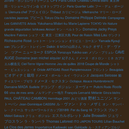
CPV Paris Office
2018年・ボジョレヴィラージュ
Château Cheval Blanc
東京神
田・リショームワイン会
ビオトップワイン
Paris Quartier Latin
フー・デュ・ボージ
アヴェイロン
ョ
Uemura chef
Thibaut
カリピージュ
Villefranche
マリー・ローズ
プピーユ
Domaine Philippe Delmée
cavistes japonais
Tokyo Ota-ku
Campagnes
Les GANIVETS
Arbois
Yokohama Midori-ku
Marie Lapierre
TOKYO Vin Nature
Domaine Jacky Preys
grande dégustation
Ishikawa Akinori
ヤン・ベルトラン
Mas Lau
Mazière
Fabrice
シェフ・丈
東京・江東区大島
Pour de Raisin
ゲシクト
Richeaume Rosé
シャトー・シャンション
オリビエ・コーエン
Yamada Kyouji
オザミ・デ・ヴァ
san
ブレンダン・トレイシー
Daikin
ＢＭОの山田さん
マルク
ン ツアー
ニューヨーク
CAVE
ESPOA Yorozuya Yukiko san
メゾン・ブリュレ
AUGE
Domaine jean michel alquier
紀子さん
ドメーヌ・ポトロン・ミネ
カプリ
エル醸造元
Ciel-Terre-Vigne-Homme
Jeu de quilles
2018 Coupe de Monde
シャト
ー・ピュエッシュ・オ
Oriole ARTIGAS
Rosé Pamplemousse
フロントン
Beaujplais
ビオディナミ栽培
Jacques Selosse
ドメーヌ・ポール・ルイ・ウジェンヌ
鮨
ドメーヌ・セクスタン
ティエリー・プゼラ
Octopus
Alsace Humbrebrecht
デコンブ・ボジョレ・ヌーヴォー
Roots
Domaine MADA
Sudiste
Puitchi Rodo
66
vins de mes amis
ノルマンディー地方
François Lemarié
Mélanie
Ginza bistro
野村ユニソン
CHÂTEAU CAMBON
サン・
PAUL
Hermitage 2001
みどり酒屋
トーバン
ル・ヴァン・ドゥ・メザミ
Jean-Dominique CASSINI
オン・サンバ・
フランス
レ・クイーユ
サッカーワールドカップ2018年
Fer du Sang 16
プルフ
エスカルポレット
Julie Brosselin
ジュリ・
Midori Sakaya
クリュ・ボジョレ
ブロスラン
ラ・ランベラ
Thomas Laforest
ITO JAPON TOURS
Lilian Bauchet
Le Clos des Jarres
Importatrice Kadowaki san
Galéjade
ル・スティアンゴルジ