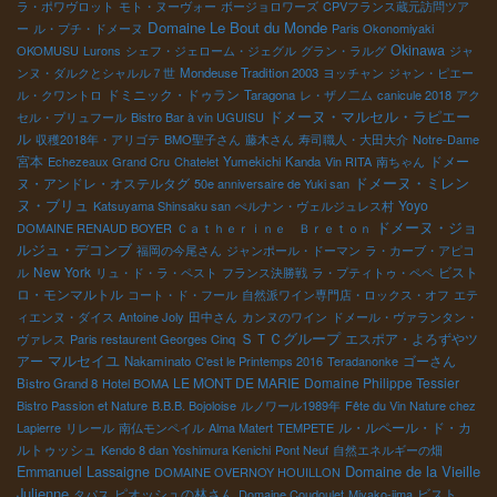
ラ・ポワヴロット
モト・ヌーヴォー
ボージョロワーズ
CPVフランス蔵元訪問ツア
Domaine Le Bout du Monde
ー
ル・プチ・ドメーヌ
Paris Okonomiyaki
Okinawa
OKOMUSU
Lurons
シェフ・ジェローム・ジェグル
グラン・ラルグ
ジャ
ンヌ・ダルクとシャルル７世
Mondeuse Tradition 2003
ヨッチャン
ジャン・ピエー
ドミニック・ドゥラン
ル・クワントロ
Taragona
レ・ザノ二ム
canicule 2018
アク
ドメーヌ・マルセル・ラピエー
セル・プリュフール
Bistro Bar à vin UGUISU
ル
収穫2018年・アリゴテ
BMO聖子さん
藤木さん
寿司職人・大田大介
Notre-Dame
宮本
ドメー
Echezeaux Grand Cru
Chatelet
Yumekichi Kanda
Vin RITA
南ちゃん
ヌ・アンドレ・オステルタグ
ドメーヌ・ミレン
50e anniversaire de Yuki san
ヌ・ブリュ
Yoyo
Katsuyama Shinsaku san
ぺルナン・ヴェルジュレス村
ドメーヌ・ジョ
DOMAINE RENAUD BOYER
Ｃａｔｈｅｒｉｎｅ Ｂｒｅｔｏｎ
ルジュ・デコンブ
福岡の今尾さん
ジャンポール・ドーマン
ラ・カーブ・アピコ
New York
ビスト
ル
リュ・ド・ラ・ペスト
フランス決勝戦
ラ・プティトゥ・ペペ
ロ・モンマルトル
コート・ド・フール
自然派ワイン専門店・ロックス・オフ
エテ
ィエンヌ・ダイス
Antoine Joly
田中さん
カンヌのワイン
ドメール・ヴァランタン・
ＳＴＣグループ
エスポア・よろずやツ
ヴァレス
Paris restaurent Georges Cinq
マルセイユ
アー
ゴーさん
Nakaminato
C'est le Printemps 2016
Teradanonke
LE MONT DE MARIE
Domaine Philippe Tessier
Bistro Grand 8
Hotel BOMA
Bistro Passion et Nature
B.B.B. Bojoloise
ルノワール1989年
Fête du Vin Nature chez
ル・ルペール・ド・カ
Lapierre
リレール
南仏モンペイル
Alma Matert
TEMPETE
ルトゥッシュ
Kendo 8 dan Yoshimura Kenichi
Pont Neuf
自然エネルギーの畑
Domaine de la Vieille
Emmanuel Lassaigne
DOMAINE OVERNOY HOUILLON
Julienne
ピオッシュの林さん
ビスト
タパス
Domaine Coudoulet
Miyako-jima