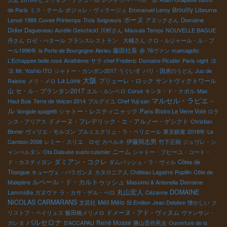
Brouilly
de Paris
ミス・テール
ボジョレ・ヴィラージュ
Emmanuel Leroy
Libourne
ボーヌ
Lenoir 1989
Cuvee Printemps
Trois Seigneurs
アヌックさん
Domaine
Didier Dagueneau
Aurélie Geschickt
川村さん
Mauvais Temps
NOUVELLE BAGUE
丹さん
ロゼ・ぺタール
フランスレストラン 大輔さん
クロ・ルジャール・ル・ブ
藤田社長
ール1996年
la Porte de Bourgogne
Abrieu
赤
76ヴァン
mamagoto
ヨ
L'Echappee belle rosé
Anathème
サラ
chef Frederic
Domaine Picatier
Paris night
ヨ
Mr. Yoshio ITO
シャトー・カンボン2017
うぐいす
パリ・国虎のうどん
Jus de
大阪
La Loire
プリューレ・ロック
サントヴィクトワール
Raisins
メリ・メロ
山
セ・ル・プランタン2017
エル・ルンベロ
Corse
キンタ・ド・ナポル
Mas
マルセル・ラピエ－
Haut Buis
Terre de Volcan 2014
ブルグイユ
Chef Yuji san
ル
シャトー・レスティニャック
Vongole spagetti
Paris Bistro Le Verre Volé
ロラ
ドメーヌ・フレデリック・エ・アルノー・ゲシクト
ンス・アリアス
Christian
Binner
ヴィリエ・モルゴン
プルミエクリュ・ラ・ペリエール
東京銀座
2018年
Le
伊藤與志男
Cambon 2008
レミー・スリエ ロゼ
カベルネ
竹下正樹
ジュヴレ・シ
ニーム
ャンべルタン
Ota Daisuke sushi cuisinier
シャトー・プピーユ・コート・
ダミアン・コクレ
ド・カスティヨン
ダムバッシュ・ラ・ヴィル
Côtes de
Thongue
キューヴェ・バラガンヌ
カタロニア人
Château Lagairre
Pupillin
Côte de
ルペール・ド・カルトゥッシュ
Malepère
Massimo & Antonella
Domaine
丸山宏人
DOMAINE
Lammidia
ガヌヴァ
ラ・カサ・デル・ぺロ
Cézanne
NICOLAS CARMARANS
Méli Mélo
文芸社
St Emilion
Jean Delobre
懐かしい
ク
ドメーヌ・アド・ヴィヌム
リストフ・ペイリュス
飯田橋メリメロ
ヴァンサン・
バルセロナ
René Mosse
ガレタ
S'ACCAPAU
勝山晋作死去
Ouverture de la