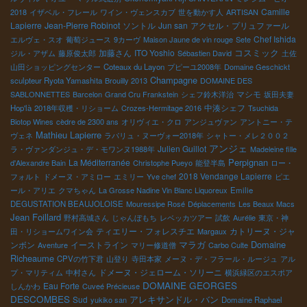
Camille
2018
イザベル・フレール
ワイン・ヴェンスカブ
世を動かす人
ARTISAN
Lapierre
Jean-Pierre Robinot
ソントル
Jun san
アクセル・プリュファール
Chef Ishida
エルヴェ・スオ
葡萄ジュース
9カーヴ
Maison Jaune de vin rouge
Sete
コスミック
加藤さん
ITO Yoshio
ジル・アザム
藤原俊太郎
Sébastien David
土佐
山田ショッピングセンター
Coteaux du Layon
プピーユ2008年
Domaine Geschickt
Champagne
sculpteur Ryota Yamashita
Brouilly 2013
DOMAINE DES
マシモ
SABLONNETTES
Barcelon
Grand Cru Frankstein
シェフ鈴木洋治
坂田夫妻
中湊シェフ
Hop'là
2018年収穫・リショーム
Crozes-Hermitage 2016
Tsuchida
Biotop Wines
cèdre de 2300 ans
オリヴィエ・クロ
アンジュヴァン
アントニー・テ
Mathieu Lapierre
ヴェネ
ラパリュ・ヌーヴォー2018年
シャトー・メレ２００２
アンジェ
Julien Guillot
ラ・ヴァンダンジュ・デ・モワンヌ1988年
Madeleine fille
Perpignan
La Méditerranée
d'Alexandre Bain
Christophe Pueyo
能登半島
ロー・
2018 Vendange Lapierre
フォルト
ドメーヌ・アミロー
エミリー
Yve chef
ピエ
ール・アリエ
クマちゃん
La Grosse Nadine Vin Blanc Liquoreux
Emilie
DEGUSTATION BEAUJOLOISE
Mouressipe Rosé
Déplacements
Les Beaux Macs
Jean Foillard
野村高城さん
じゃんぼもち
レベッカツアー
試飲
Aurélie
東京・神
ティエリー・フォレスチエ
カトリーヌ・ジャ
田・リショームワイン会
Margaux
Domaine
ンボン
イーストライン
マラガ
Aventure
マリー修道僧
Carbo Culte
Richeaume
CPVの竹下君
山登り
寺田本家
メーヌ・デ・フラール・ルージュ
アル
ドメーヌ・ジェローム・ソリーニ
プ・マリティム
中村さん
横浜緑区のエスポア
DOMAINE GEORGES
Eau Forte
しんかわ
Cuveé Précieuse
DESCOMBES
アレキサンドル・バン
Sud
yukiko san
Domaine Raphael