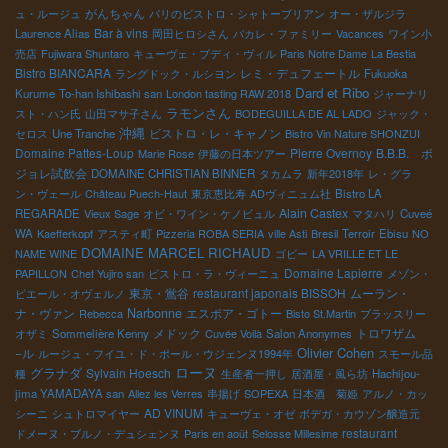
がんちゃん
ュ・ルージュ
パリのビストロ・シャトーブリアン
オー・ザルジラ
Bar à vins
Laurence Alias
岡田ヒロシさん
パカレ・ファミリー
Vacances
ワイン小
売店
Fujiwara Shuntaro
キューヴェ・ブディ・ヴィル
Paris Notre Dame
La Bestia
Bistro BIANCARA
レミ・デュフェートル
ラングドック・ルシヨン
Fukuoka
Dard et Ribo
Kurume
To-han Ishibashi san
London tasting RAW 2018
ジャーナリ
ラモンさん
スト・ハン氏
山田マサ子さん
BODEGUILLA DE AL LADO
ジャック・
沖縄
ビストロ・レ・キャノン
セロス
Une Tranche
Bistro Vin Nature SHONZUI
Domaine Pattes-Loup
Pierre Overnoy
B.B.B. ボ
Marie Rose
伊藤の日本ツアー
ジョレ試飲会
DOMAINE CHRISTIAN BINNER
タカムラ
新年2018年
レ・グラ
ン・ヴェール
Château Puech-Haut
東京恵比寿
ADヴィニュム社
Bistro LA
Alain Castex
REGARADE
Vieux Sage
オビ・ワイン・ケノビュル
マタハリ
Cuveé
WA
Kaefferkopf
アスティ町
Pizzeria ROBA SERIA
ville Asti
Bresil
Terroir
Ebisu
NO
DOMAINE MARCEL RICHAUD
NAME WINE
ゴビー
LA VRILLE ET LE
Domaine Lapierre
PAPILLON
Chef Yujiro san
ビストロ・ラ・ヴィーニュ
メゾン・
東京・鴬谷
restaurant japonais BISSOH
ムーラン・
ピエール・オヴェルノ
ナ・ヴァン
Narbonne
エスポア・ゴトー
Rebecca
Bisto St.Martin
ブラッスリー
メドック
トロワザム
オザミ
Sommelière Kenny
Cuvée Voilà
Salon Anonymes
Olivier Cohen
−ル
ルージュ・フイユ・ド・ポール・ウジェンヌ1994年
スモール品
ローヌ
グラナダ
Sylvain Hoesch
種
生産者一押し
居酒屋・風ら坊
Hachijou-
jima YAMADAYA san
Allez les Verres
串揚げ
SOPEXA
日本酒 菊姫
アルノ・カッ
AD VINUM
シーニ
シュトロマイヤー
キューヴェ・オゼ
ボデガ・カウゾン醸造元
restaurant
ドメーヌ・ブルノ・デュシェンヌ
Paris en août
Selosse Millesime