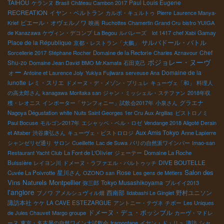
TAIHOU
Paul Louis Eugene
ケランヌ
Brasil
Château Cambon 2017
RECREATION
イヤン・ベルトラン
カルボ・キュルトゥ
Pierre
Laurence Manya-
ピエール・オヴェルノワ
Krief
映画
Ruchottes Chamertin Grand Cru
bistro YUIGA
de Kanazawa
ケヴィン・デコンブ
La Begou
ルバレーズ lot 1417
chef Xabi
Gamay
Place de la République
サルバドール・バトル
京都・レストラン「大鵬」
Chef
Sorcellerie 2017
Stéphane Rocher
Domaine de la Rectorie
Charles Aznavour
ボジョレー・ヌーヴ
Shu-zo
Domaine Jean David
BMO Mr.Kamata
石田克己
ォー
Domaine de la
Antoine et Laurence Joly
Yukiya Fujiwara
serveuse Ana
lunotte
レミ・スリエ
ドメーヌ・デ・メゾン・ブリュレ
キューヴェ「和」
料理人
の高太郎さん
kanagawa
Moritaka san
ジャン・ミッシェル・ステファン
2018年収
グラエナ
穫・レオニス
インポーター「サンフォニー」試飲会2017年
小泉さん
Nagoya Dégustation
white
Nuits Saint Georges 1er Cru Aux Argillas
ビストロノミ
Paul Bocuse
モルゴン2017年
エシャッペ・ベル・ロゼ
Vendange 2018 Aligoté Derain
Aux Amis Tokyo
et Altaber
渋谷康弘さん
キューヴェ・ビストロロジ
Anne Lapierre
シャンゼリゼ通り
サロン
Cueillette
Lac de Suwa
パリの自然派ワインバー
Imao-san
Restaurant Yacht Club
La Font de L'Olivier
ジェーテー
Domaine La Roche
DIVE BOUTELLE
Buissière
レイヨン川
ドメーヌ・ラファエル・バルトゥッチ
Salon des
星川さん
Rose
Cuvée La Poivrotte
OZONO san
Les gens de Métiers
Vins Naturels Montpellier
Tokyo Musashikoyama
弥三郎
ブルイイ2013
l'anglore
西南部
野村ユニソン
ブノワ
アメルシュヴィル畑
Iidabashi Le Ginglet
諏訪本社
ケケ
LA CAVE ESTEZARGUE
アントニー・テヴネ
チボー
Les Uniques
ドメーヌ・デュ・ポッシブル
de Jules Chauvet
Margo groupe
カーヴ・マドレ
シャ
ーヌ
東京・名古屋の自然ワイン大試飲会
tramontane
イヤン・ド・リュ
諏訪