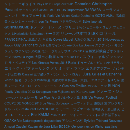
Domaine Christophe
ャトー・エギュイユ
Pays de l'Europe orientale
Pacalet
ローランス・
オーリック社
JEAN PAUL BRUN
Importateur BARBARA
エ・レミ・デュフェートル
GOTO Akiko
Paris Vini Vision
Kyoko Duchaîne
高山南
美さん
レミー・セデス
son fils Pierre
マドモワゼルＭ
Sake japonais
ドメーヌ・ミレーヌ・ブリュ
GONINMUSUME
ジャンピエール・ロビノ
フェニッ
ロワール
リレール見本市
セーヌ河
クス
L'Herbefolle
Saint Jean
SILEX
FRANCE FINAL
北原さん
八丈島
Cuvée Marcel
大近の久米さん
2018 Nouveaux au
Guy Blanchard
Japon
カキと白ワイン
Cuvée Bou
La Boème
ステファン・モラン
自然派試飲会ビオジョレ
ジュリ
ヴァンセンヌの森
モン・ブリュリウス
Les filles
ーヌ
大阪の小松屋
スヴィニャルグ
Bistro La Vigne
レカール lot 1117
マルマン
ド
ラ・ベスティア
Les Grands Verres 2018 Paris
ドゥーブル・ゼロ
ハヤリテラス
エリック・ピファーリング
オザミ・デ・ヴァン
エスポアツアー
ヴィンテ
Jura
Gilles et Catherine
ージュ2015
Cassini
三ツ星レストラン「カン・ロカ」
Vergé
猛暑・フランス2018年夏
京都の中華料理店「大鵬」
エスポア・もりたか
渥
美フーズ
ビストロ・アン・ジュール
Le Clos des Treilles
ホテル・ボマ
BUNON
ドメーヌ・ジェ
Kanako san
Pouilly-Vinzelles 2013
Kanagawa ken Fujisawa shi
ラール・シュレール
La Flou
カンヌのレランス島
上海
Vin Picoeur
Football
COUPE DE MONDE 2018
Le Vieux Bordeaux
カーブ・オジェ
東欧諸国
アレクサン
カミーユ・ラピエール
ドル・バン
restaurant CAN ROCA
赤間さん、藤山さん
ビ
Eric KAMM
ストロ・ソワッフ
バルセロナ・ワインエージェントの佐竹裕子さん
アシニャン村
OSAKA Vin Nature grande dégustation
Sylvère Trichard Nouveau
Eastline
Arnaud Cassini
Kagami de Jura
Lilian BOSCH
Oenoconnexion Kisho