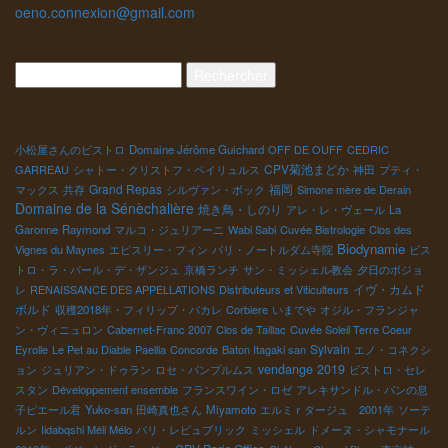
oeno.connexion@gmail.com
Rechercher :
小松屋さんのビストロ
Domaine Jérôme Guichard
OFF DE OUFF
CEDRIC
CPV菊池まどか
GARREAU
シャトー・クリストフ・ペイリュルス
神田
プティ・
Grand Repas
福岡
マックス
共存
シルヴァン・ボック
Simone mère de Derain
Domaine de la Sénèchalière
焼き鳥・しのり
アレ・レ・ヴェール
La
Garonne
Raymond
マルコ・ジュリアーニ
Wabi Sabi
Cuvée Bistrologie
Clos des
Biodynamie
Vignes du Maynes
エピスリー・フィン
パリ・ノートルダム寺院
ビス
トロ・ラ・パール・デ・ザンジュ
京橋ランチ
サン・ミッシェル教会
夕日のボジョ
イヴ・カムド
レ
RENAISSANCE DES APPELLATIONS
Distributeurs et Viticulteurs
ボルド
収穫2018年・フィリップ・パカレ
Corbiere
いまでや
オジル・フランジャ
ン・ヴィニュロン
Cabernet-Franc 2007
Clos de Taillac
Cuvée Soleil Terre Coeur
Sylvain
Eyrolle
Le Pet au Diable
Paellia
Concorde
Baton Itagaki san
エノ・コネクシ
vendange 2019
ョン
ジュリアン・ドゥラン
ロセ・パンプルムス
ビストロ・セレ
スタン
Développement ensemble
フランスワイン・ロゼ
アレキサンドル・バンの息
子ピエール君
Yuko-san
田崎真也さん
Miyamoto
エルミｒタージュ 2001年
ソーテ
ルン
Iidabqshi Méli Mélo
パリ・レピュブリック
ミッシェル
ドメーヌ・シャモナール