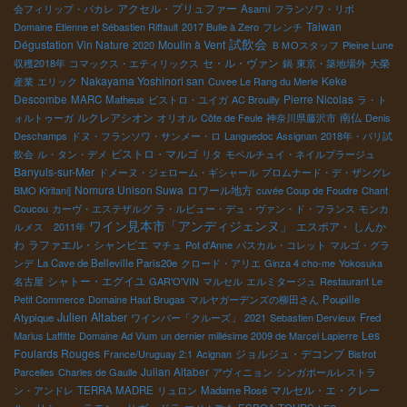
アクセル・プリュファー
会フィリップ・パカレ
Asami
フランソワ・リボ
Taiwan
Domaine Etienne et Sébastien Riffault
2017 Bulle à Zero
フレンチ
試飲会
Dégustation Vin Nature
Moulin à Vent
2020
ＢＭОスタッフ
Pleine Lune
セ・ル・ヴァン
収穫2018年
コマックス・エティリックス
鍋
東京・築地場外
大榮
Nakayama Yoshinori san
Keke
産業
エリック
Cuvee Le Rang du Merle
Descombe
Pierre Nicolas
MARC
Matheus
ビストロ・ユイガ
AC Brouilly
ラ・ト
ルクレアシオン
南仏
ォルトゥーガ
オリオル
Côte de Feule
神奈川県藤沢市
Denis
Deschamps
ドヌ・フランソワ・サンメー・ロ
Languedoc Assignan
2018年・パリ試
ビストロ・マルゴ
飲会
ル・タン・デメ
リタ
モペルチュイ・ネイルプラージュ
Banyuls-sur-Mer
ドメーヌ・ジェローム・ギシャール
プロムナード・デ・ザングレ
Nomura Unison Suwa
ロワール地方
BMO Kiritani]
cuvée Coup de Foudre
Chant
Coucou
カーヴ・エステザルグ
ラ・ルビュー・デュ・ヴァン・ド・フランス
モンカ
ワイン見本市「アンディジェンヌ」
エスポア・ しんか
ルメス 2011年
わ
ラファエル・シャンピエ
マチュ
Pot d'Anne
パスカル・コレット
マルゴ・グラ
ンデ
La Cave de Belleville Paris20e
クロード・アリエ
Ginza 4 cho-me
Yokosuka
シャトー・エグイユ
名古屋
GAR'O'VIN
マルセル
エルミタージュ
Restaurant Le
Petit Commerce
Domaine Haut Brugas
マルヤガーデンズの柳田さん
Poupille
Julien Altaber
Atypique
ワインバー「クルーズ」
2021
Sebastien Dervieux
Fred
Les
Marius Laffitte
Domaine Ad Vium
un dernier millésime 2009 de Marcel Lapierre
Foulards Rouges
ジョルジュ・デコンブ
France/Uruguay 2:1
Acignan
Bistrot
Julian Altaber
Parcelles
Charles de Gaulle
アヴィニョン
シンガポールレストラ
マルセル・エ・クレー
ン・アンドレ
TERRA MADRE
リュロン
Madame Rosé