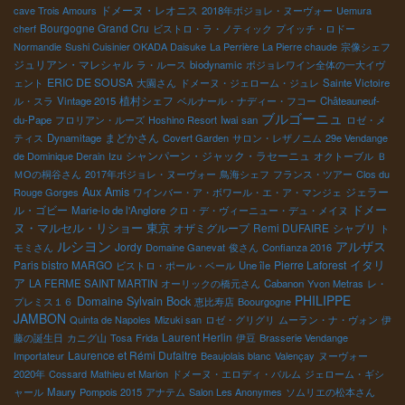
ドメーヌ・レオニス
cave Trois Amours
2018年ボジョレ・ヌーヴォー
Uemura
Bourgogne Grand Cru
cherf
ビストロ・ラ・ノティック
プイッチ・ロドー
Normandie
Sushi Cuisinier OKADA Daisuke
La Perrière
La Pierre chaude
宗像シェフ
ジュリアン・マレシャル
ラ・ルース
biodynamic
ボジョレワイン全体の一大イヴ
ERIC DE SOUSA
ェント
大園さん
ドメーヌ・ジェローム・ジュレ
Sainte Victoire
植村シェフ
ル・スラ
Vintage 2015
ベルナール・ナディー・フコー
Châteauneuf-
ブルゴーニュ
du-Pape
フロリアン・ルーズ
Hoshino Resort
Iwai san
ロゼ・メ
まどかさん
ティス
Dynamitage
Covert Garden
サロン・レザノニム
29e Vendange
シャンパーン・ジャック・ラセーニュ
de Dominique Derain
Izu
オクトーブル
Ｂ
ＭОの桐谷さん
2017年ボジョレ・ヌーヴォー
鳥海シェフ
フランス・ツアー
Clos du
Aux Amis
ジェラー
Rouge Gorges
ワインバー・ア・ボワール・エ・ア・マンジェ
ドメー
ル・ゴビー
Marie-lo de l'Anglore
クロ・デ・ヴィーニュー・デュ・メイヌ
ヌ・マルセル・リショー
東京
オザミグループ
Remi DUFAIRE
シャブリ
ト
ルシヨン
アルザス
Jordy
モミさん
Domaine Ganevat
俊さん
Confianza 2016
イタリ
Paris bistro MARGO
Pierre Laforest
ビストロ・ポール・ベール
Une île
ア
LA FERME SAINT MARTIN
オーリックの橋元さん
Cabanon
Yvon Metras
レ・
PHILIPPE
Domaine Sylvain Bock
プレミス１６
恵比寿店
Boourgogne
JAMBON
Quinta de Napoles
Mizuki san
ロゼ・グリグリ
ムーラン・ナ・ヴォン
伊
Laurent Herlin
藤の誕生日
カニグ山
Tosa
Frida
伊豆
Brasserie Vendange
Laurence et Rémi Dufaitre
Importateur
Beaujolais blanc
Valençay
ヌーヴォー
2020年
Cossard
Mathieu et Marion
ドメーヌ・エロディ・バルム
ジェローム・ギシ
ャール
Maury
Pompois 2015
アナテム
Salon Les Anonymes
ソムリエの松本さん