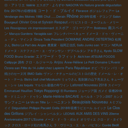
ロ・アトリエ
Valérie
エスポア・よろずや
NAGOYA Vin Nature grande dégustation
コート・ド・ブルイイ
Eric
2017年の収穫情報
Florance
ボジョレフェアー
La
Rhône
Vendange des Moines 1988
Chut ......Derain
2018年収穫・デコンブ
Salon
Olivier Cros et Sylvain Respaut
Bourgeuil
パリビストロ・ヌーヴェル・メリー
南スペイ
エスポア・ゴトーツアー
Les Rossignoux
vin impressionnant
Boldness
ン
Maruya Gardens Yanagida san
フレンチバーベキュー
ドメーヌ・ドゥ・ヴィーニ
DOMAINE ANDRE OSTERTAG
ュ・デュ・マインヌ
Ginza
Toda President
松岡
マコン
さん
Bistro La Part des Anges
農業家・福岡正信氏
Saito Junko san
NERJA
ドメーヌ・ステファニー・エ・ヴァンサン・デブベルタン
アキ子さん
Kyoto
SLOW
エドワード・ラフィット
FOOD
Bruno Granier
Aichi ken ATSUMI FOODS
クロ・ルジャール
Anjou
Callipyge
調布
Anne-Hélène
Le Petit Domaine
L'Avenir
Ozono san
Fête du 14 Juillet chez Lapierre
Paris République
オビ・ワイン
パリ・夕
焼けのセーヌ河
BMO Saito
ヴァン・ナチュールのビストロの歴史
ドメール・レ・オ
ート・テール
Bistro Soif
chef Mizukuchi
リョウさん
彫刻家の山下亮太さん
キューヴ
Laforest Nouveau 2018
ェ・シャ
Les toqués
マルセル最後の年ワイン
スイーツ
Tokyo Roppongi
Emmanuel Houillon
El Rumbero
ジョージア国
ガメイ
収穫2018
Marie-Hélène BACAVE
年・ドミニック・ドゥラン
カベルネ・フラン2007
カンヌ
Beaujolais Nouveau
サンフォニー
レ・ぺニタント
Le Vin en Tête
ＡＣブル
Le Clos
イイ
Dégustation Philippe Pacalet
Ooita
2018年収穫ラピエール
ルイック
des Grillons
ジブレイ・シャンベルタン
LEONIS
AUX AMIS DES VINS 20eme
Anniversaire 2017
L'Ecume
メーヌ・ド・ラ・ボルド
オリヴィエ
クロ・ド・タイラ
ック
クロス・ロード社の有馬さん
ラ・ヴリーユ・エ・ル・パピヨン
Cuvée Bedit