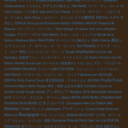
DAMIEN BUREAU
メティス17
Dijon
野崎ワインショップ
restaurent
オザミの小松さん
Chateaubriand
ミズキさん
TAKI BAKE
コート・デュ・ローヌ
Le
ドメーヌ・ローラン・バルツ
Clos Fantine
パリの葉月
Mas de la Font Ronde
ロ
スリエ醸造所
ゼ・そうめん
Saint-Peray
シルヴィー・オジュロ
ESPOAよろずや
竹
澤さん
ESPOA Yorozuya et Richeaume Histoire
GRAND LARGUE
Hospice de
Beaune
パリ・ヴィニ・ヴィジオン
Tavel Vintage 15
Autour d'un verre
Akoibon
アルマ・マテル
Canigou
Haut Medoc
サロン・ビオ・トップ
Le Monde de la
萬谷シ
Axel Prϋfer
Nature
Stéphane Morin
オーリックスの橋元さん
Matin Calme
ェフ
Ivo Ferreira
ドメーヌ・パッ
ビストロ・ア・ボワール・エ・ア・マンジェ
biojoleynes
ト・ルー
岡田シェフ
ビストロ・アン・ク
Rouge
La Croix des
Rameaux
自然派ワイン・インポーター・イーストライン社
Sylère Trichard
son fils
マス・ぺリセール
Marius
Minette Suzuki san
サンマルタン経営者のレイモンさん
A L’HOMME SAUVAGE
ラピエール家の7月14日祭
リュショット・シャンベルタン
Saint Michel
コスタドール・フォアン
ポン・ヌッフ
Fujimama san
NICOLAS
Pouilly-Fumé
BERTIN
Porto
France Tours
東京世田谷区・ナカモトさん
SELENE
Grenache Blanc
Bistro Poulpe
寿司・刺身
はせがわ酒店
Domaine Cauzon
le
アンダルシア
Soutien-Gorge Rouge
stands
Margaux 2016
Beeaujolais Nouveaux
ドメーヌ・ダニエル・サージュ
Bistro Chambre Noir
2018
Matsui
MATA HARI
Le Casot des
Domaine de la Borde
ビオジョレーヌ
L'Echappee belle
Mailloles
アルデッシュ
L'irréel
サントル
philosophie
Crosse Road Arima san
Bourgogne
Maximus
サカノジュンさん
Matthieu BOUCHET
ピザ店 ロバ・セ
Domaine Prieuré Roch
ESPOA
リア
コルトン・
ビストロ・岡田
Neil
Vin S M
Nakamoto
赤ワイン
パリ・カルチエラタン
セ・ル・プランタン2016
由紀子さん