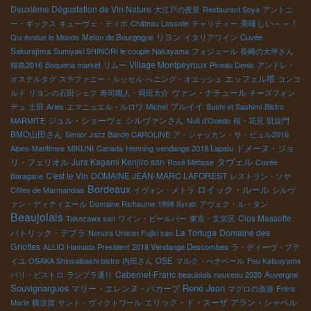
Deuxième Dégustation de Vin Nature
大江戸の夜景
Restaurant Soya
アントニ
美味しい～～！
ー・ギックス
キューヴェ・ティボ
Château Lassolle
チャリティー
リヨン
Qui évolue le Monde
Melon de Bourgogne
イタリアワイン
Cuvée
Sakurajima
Sumiyaki SHINORI le couple Nakayama
フォジェール
長崎の大坪さん
Village Montpeyroux
桜島2016
Boqueria market
リムー
Pineau Denis
アンドレ・
エッフェル塔
オステルタグ
ステファニー・ルッセル
へニング・オエッシュ
コンコ
ヴァン・ナチュール
ルド
リヨンの石田シェフ
寿司職人・岡田大介
チーズフォン
ブルイイ
デュ
土田
Arles
エマニュエル・ルロワ
Michel
Sushi et Sashimi
Bistro
ジュル・ショーヴェ
シルヴァンさん
MARMITE
Nuit d'Ooedo
桜・花見
凱旋門
BMO山田さん
Senior Jazz Bande CAROLINE
ア・シャッカン・サ・ビュル2016
ドメーヌ・ジョ
Alpes-Maritimes
MIKUNI
Canada
Henning
vendange 2018 Lapalu
リ・フェリオル
Jura Kagami Kenjiro san
タヴェル
Rosé Métisse
Cuvée
C'est le Vin
DOMAINE JEAN-MARC LAFOREST
Baragane
レストラン・ソヤ
Bordeaux
ロイック・ルール
Côtes de Marmandais
イヴォン・メトラ
シルヴ
ァン・ディティエール
Domaine Richaume 1998 Syrah
アヴェク・ル・タン
Beaujolais
Clos Massotte
Takezawa san
ワイン・ビールバー
東京・文京区
パトリック・デプラ
La Tortuga
Domaine des
Nonura Unison Fujiki san
Griottes
ALLIQ Hamada President
2018 Vendange Descombes
ラ・ディーヴ・ブテ
イユ
OSAKA Shinsaibashi bistro
内田さん
OSE
マルク・ぺナベール
Feu Katsuyama
Cabernet-Franc
パリ・ビストロ
ランブラ通り
beaujolais nouveau 2020
Auvergne
Souvignargues
René Jean
マリー・エレンヌ・バカーブ
マグロの漁港
Frère
エリック・ド・スーザ
アラン・シャペル
Marie
横須賀
サント・ヴィクトワール