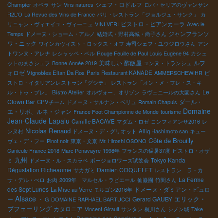
シェフ・ロドルフ
Champier
オペラ
サン
Vins natures
ロバ・セリアのヴァンサン
R2L'O
La Revue des Vins de France
パリ・レストラン「ジョルジュ・サンク」
カ
ビストロ・ビアンカーラ
リニャン・ヴィエイユ・ヴィーニュ
VINI VERI
Avec le
ジャンフランソ
Temps
ドメーヌ・ショーム・アルノ
結婚式・野村高城・尚子さん
ワ・ニック
ワインカヴィスト・ロックス・オフ
寿司シェフ・ユウジロウさん
アン
トワンヌ・アレナ
レシャッペ・ベル
Rouge Feuille de Paul Louis Eugène 94
カシェ
美味しい
酢飯屋
ルフ
ットのまさシェフ
Bonne Année 2019
ユンヌ・トランシュ
ォロゼ
Vignobles Elian Da Ros
Paris Restaurant KANADE
AMMERSCHEWIHR
ビ
ストロ・イタリアンレストラン「グシテ」
レストラン「オン・メ・フレ・ス・キ
Le
ル・トゥ・プレ」
Bistro Atelier
オルヴォー、オリゾン
ラヴェニールの大園さん
Clown Bar
ダール・
CPVチーム
ドメーヌ・サルナン・ベリュ
Romain Chapuis
Domaine
エ・リボ、ルネ・ジャン
France Foot Championne de Monde
tourisme
Jean-Claude Lapalu
Camille BACAVE
マダム・ロゼ
コンフィアンサ2016
レ
Nicolas Renaud
ンヌ村
ドメーヌ・デ・グリオット
Alliq Hashimoto san
キュー
Côte de Brouilly
ヴェ・デ・フー
Pinot noir
東京・文京
Mr. Hiroshi OSONO
Canicule France 2018
Marc Penavayre
1998年
フランスの猛暑37度
ビストロ・オザ
九州
Tokyo Kanda
ミ
ドメーヌ・ル・スカラベ
ボージョロワーズ試飲会
Dégustation Richeaume
Damien COQUELET
サカガミ
レストラン ラ・カ
La Ferme
サ・デル・ぺロ
お肉
2009年 マルセル・ラピエール
仙巌園
竹間さん
des Sept Lunes
ドメーヌ・ダミアン・ビュロ
La Mise au Verre
モルゴン2016年
Alsace
エリック・
ー
Gerard GAUBY
・ G
DOMAINE RAPHAEL BARTUCCI
プフェーリング
カタロニア
Vincent Girault
サンタン
梶川さん
シノン城
Take