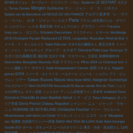
2018年ボジョレ・ヌーヴォー・クリストフ・パカレ
Sauterne
LE SEXTANT
大江さ
Morgon
Guillaume
サン・ジャン・ド・ラ・ジネスト
ん
Terres Dorées
アルザス見本市「レ・ヴァ
Satake san de Barcelone
LA REVUE DU VIN FRANCE
Paris
ルネ・ジャン
ン・リベレ」
ベンスカブ
フラコン経営者のジル・ダヴァ
クラウン・バー
ス
シルヴァン・レスポ
萬屋天狗
マチュとマリオン
Fukuoka
Imao-san
レ・ガニヴェ
Ghislaine Descombes
クリスチャン・ビネール
Venddange
2018 Christophe Pacalet
Restaurant LE DIVIL
Languedoc-Roussillon
Pinell de Brai
ド
メーヌ・ド・モンカルメス
Taipei Kato san
ＢＭＯ社の鎌田さん
東京六本木
ドメー
グループ・エスポア
サ
ヌ・ジャン・モペルチュイ
Domaine Patte Loup
Yorozuya
カガミ社の高橋社長
諏訪湖
北川ナヲ著「テロワール」文芸社
収穫時期2018
Descombes Beaujolais Nouveau
共栄
テラヴェール
Pitrou 2004
Le Chameua Ivre
ト
岩田コキさん
ーハン酒販ツアー
中川マリ
Suido Edogawabashi
Cannes
Higashi
guinza SOYA
ドメーヌ・カトリーヌ・ベルナール
ジュール・ショヴェ
アミ・ビュ
Taiwan Buvons Nature
ツアー
Assignan
Sumeshiya
ヴォン
Wine Style WINO
マルゴグループ
Rémi DUFAITRE Nouveau2018
Bazas viande
Port du Thon
ソムリ
エの日野さん
ロマン店長
ジュリエナ
アノニム自然派ワイン見本市
Ishibashi Tours
Domaine Charlotte et Jean Baptiste Sénat
トマ・ピコ
Tokyo Setagaya
ボッケ
Denis Pesnot
シャンパ－ニュ・ジャック・ラセ－
リア市場
Château Roquefort
ニュ
Christophe Foucher
DOMAINE DE BOTHELAND
マリー・ラピエール
シノン
ニコラ・レオ
Minamiosawa
café-bistro Le Cristal
ヴァカンス
Miyagawa
Salon des Vins de Loire
san
地酒祭
自然派ワインバー祥瑞
Nuits Saint-Georges
Loïc
Goutte d’Or
ポール・ボキューズ
ニースのオリヴィエ
東京・渋谷・高太郎さん
ROURE