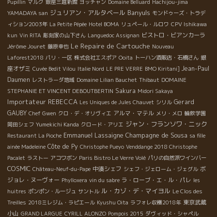
Pupillin
マルク
銀座三越新館
ヨッチャン
Domaine Belluard
Hachijou-jima
ジュリアン・アルタベール
Banyuls
YAMADAYA san
モンドゥーズ・トラデ
ィション2003年
La Petite Pépée
Hotel BOMA
リュペール・ルロワ
CPV Ishikawa
ビストロ・ビアンカーラ
kun
Vin RITA
彫刻家の山下さん
Languedoc Assignan
Le Repaire de Cartouche
Jérôme Jouret
藤原幸也
Nouveau
銀
Laforest2018
パリ・一区
株式会社エスポア
Ooita
トーハン酒販店・石橋さん
座オザミ
Jean-Paul
Cuvée Bedit Vilou
Italie Nord
LE PRE VERRE
BMO Kiritani]
Daumen
レストラーダ地域
Domaine Lilian Bauchet
Thibaut
DOMAINE
Sakura
STEPHANIE ET VINCENT DEBOUTBERTIN
Midori Sakaya
Importateur REBECCA
Gerard
Les Uniques de Jules Chauvet
シリル
GAUBY
アルマ・マテル
Chef Gwen
クロ・デ・オリヴィエ
メリ・メロ
輪飲学園
ジャン・フランソワ・ニック
岡田シェフ
Yumekichi Kanda
クロード・アリエ
Emmanuel Lassaigne
Champagne de Sousa
Restaurant La Pioche
sa fille
Côte de Py
ainée Madeleine
Christophe Pueyo
Venddange 2018 Christophe
Pacalet
ラストー
アコワボン
Paris Bistro Le Verre Volé
パリの自然派ワインバー
COSMIC
中湊シェフ
ボ
Château-Neuf-du-Pape
シェフ・ジェローム・ジェグル
ジョレ・ヌーヴォー
ラ・ローブ・エ・ル・パレ
Phylloxera
vin du sabre
les
ル・カゾ・デ・マイヨル
huitres
ポンポン・ルージュ
サントル
Le Clos des
東京武蔵
Treilles
2018ミレジム・ラピエール
Kyushu Oita
ラフォレ収穫2018年
小山
GRAND LARGUE
CYRILL ALONZO
Pompois 2015
ダヴィッド・シャペル