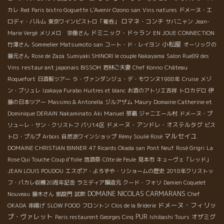
カレ
Red
Paris bistro Goguette
L'Avenir Ozono san
Vins natures
ドメーヌ・エ
ロマネ・コンチ
ロディ・バルム
東京ワインビストロ「葡呑」
サバニャン
Jean-
ドミニック・ドゥラン
Marie Vergé
メリメロ 宗像さん
EN JOUE CONNECTION
小松屋
竹澤さん
Sommelier Matsumoto san
コート・ド・レイヨン
オーリックの
藤元さん
Rose de Zaza
Sumiyaki SHINORI le couple Nakayama
Salon Rue89 des
restaurant japonais BISSOH
Vins
若林ご夫妻
Chef Konno
Château
Roquefort
日酒販ツアー
ラ・ヴァンダンジュ・デ・モワンヌ1988年
Cruise
メゾ
ン・ブリュレ
Izakaya Furabo
Huitres et blanc
お酒のアトリエ吉祥
トロカデロ
伊
藤の日本ツアー
Massimo & Antonella
ジルアザム
Maury
Domaine Catherine et
Manuel
Dominique DERAIN
Nakaminato
Aki
那覇
ジャニエール村
ドメーヌ・プ
ドメーヌ・アンドレ・オステルタグ
リューレ・サン・クリストフ
パリ14区
ビス
マルセイユ
トロ・プルプ
Arbois
自然派ワインショップ
Rémy Soulié Rosé
DOMAINE CHRISTIAN BINNER
47 Ricards Okada san
Pont Neuf
Rosé Grigri
La
Rose Qui Touche
Coup d'folie
地酒祭
Côte de Feule
見本市
キューヴェ「レッド」
JEAN LOUIS POUDOU
エスポア・よろずや・リショームの歴史
2018年クリストッ
フ・パカレ収穫20周年記念
ラミディア醸造元
クード・フォリ
Damien Coquelet
DOMAINE NICOLAS CARMARANS
Nouveau
藤木さん
凱旋門
試飲
Chef
ドメーヌ・フィリッ
OKADA
串揚げ
SLOW FOOD
フロントン
Clos de la Briderie
プ・ヴァレット
PUR
オザミグ
Paris restaurent Georges Cinq
Ishibashi Tours