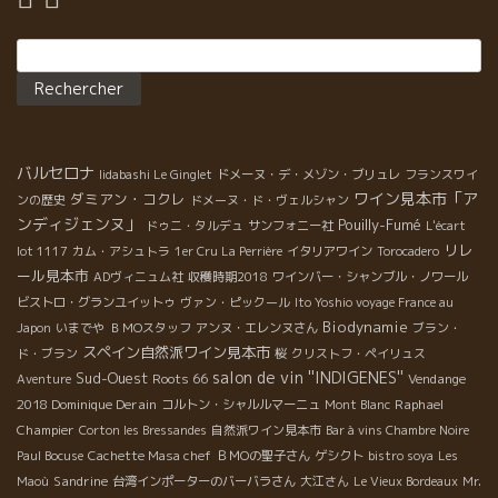
Rechercher :
バルセロナ
Iidabashi Le Ginglet
ドメーヌ・デ・メゾン・ブリュレ
フランスワイ
ワイン見本市「ア
ダミアン・コクレ
ンの歴史
ドメーヌ・ド・ヴェルシャン
ンディジェンヌ」
Pouilly-Fumé
ドゥニ・タルデュ
サンフォニー社
L'écart
リレ
lot 1117
カム・アシュトラ
1er Cru La Perrière
イタリアワイン
Torocadero
ール見本市
ADヴィニュム社
収穫時期2018
ワインバー・シャンブル・ノワール
ビストロ・グランユイットゥ
ヴァン・ピックール
Ito Yoshio voyage France au
Biodynamie
Japon
いまでや
ＢＭОスタッフ
アンヌ・エレンヌさん
ブラン・
スペイン自然派ワイン見本市
ド・ブラン
桜
クリストフ・ペイリュス
salon de vin ''INDIGENES''
Sud-Ouest
Roots 66
Vendange
Aventure
2018 Dominique Derain
Raphael
コルトン・シャルルマーニュ
Mont Blanc
Champier
Corton les Bressandes
自然派ワイン見本市
Bar à vins Chambre Noire
Paul Bocuse
Cachette Masa chef
ＢＭОの聖子さん
ゲシクト
bistro soya
Les
Sandrine
Maoù
台湾インポーターのバーバラさん
大江さん
Le Vieux Bordeaux
Mr.