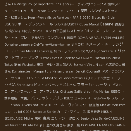
さん
La Vierge Rouge
Importateur
ワインバー・ヴィノヴェリータス
懐かしい
ラ・トォルトゥーガ
LIN san
キンタ・ド・カリーユ
関西
フレンチレストラン・
ラ・ピヨッシュ
Henri-Pierre fils de René Jean
PARIS 2019
Bistro Bar à vin
Beaune
ギー・ブランシャール
UGUISU
ソルスルリ2017
Cuvée Marcel
勝山さ
ん
高知の石川さん
サンシニャン
竹下正樹
レストラン「オン・メ・フレ・ス・キ
DOMAINE VALENTIN VALLES
ル・トゥ・プレ」
アルザス・フンブレヒト醸造元
ドメーヌ・ド・ラング
ＢＭО社
Domaine Laguerre
Ciel-Terre-Vigne-Homme
ロール
エリッ
cuvée Marcel Lapierre
仙台
ラ・リュノットのクリストフ
Sudiste
ク・ピファーリング
Bistro Célestin
Société SAKAGAMI
Bâteau Mouche à
Tokyo
観光
Washoku
東京・渋谷・高太郎さん
Ecrivain Vin LIN san
八丈島の山田
さん
Domaine Jean Maupertuis
Nakamura san
Benoit Courault
ドヌ・フランソ
ワ・サンメー・ロ
Vini Sud Montpellier
Yvon Metras
パリのワイン食堂
モーリ
フラール・ルージュ
ESPOA Shinkawa
ピノ・ノワール
ミズキさん
ビスト
ロ・ア・ボワール・エ・ア・マンジェ
Château Gaillard
son fils Marius
京都の中
パトリック・デプラ
フルーリ
華料理店「大鵬」
R2L'O
コート・ド・マルペール
ー
セ・ル・ヴァン
Taiwan Buvons Nature 2018
マリー修道僧
Mas de Mon Père
レカール lot 0205
Barbecue Soirée
カーヴ・マドレーヌ
坂田夫妻
MIKUNI
東京
エリアン・ダロス
BIOJOLAISE
Michel
感動
Senior Jazz Bande CAROLINE
Restaurant KITANOSE
山田屋の矢島さん
東京三鷹
DOMAINE FRANCOIS SAINT-