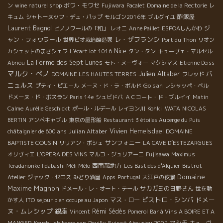
ボワ・モワセ
ン
wine naturel shop
Fujiwara
Pacalet
Domaine de la Rectorie
レ
酢飯屋
キュム
シャトーヌッフ・デュ・パップ
モルゴン2016年
ブルグイユ
Laurent Bagnol
ジ
ピノノワールの「和」
レオニ
Anne Paillet
ESPOAしんかわ
レ・ザフランシ
ャン・フォワラール
世界ビオ栽培醸造家
Port du Thon
リオン
Nice
カシェットのまさシェフ
L'écart lot 1016
タン・タン
キューヴェ・マルセル
La Ferme des Sept Lunes
Abriou
モト・ヌーヴォー
マクシマス
Etienne Deiss
マルク・ぺノ
Julien Altaber
バ
DOMAINE LES HAUTES TERRES
フレッド
ニュルス
Go san
プティ・ピエール
メーヌ・ド・ラ・ボルド
レシャッペ・ベル
ドメーヌ・ド・ボスラン
Paris 14e
シュビドバ
ＡＣコート・ド・ブルイイ
Matin
Calme
Aurélie Geschickt
ポール・ルデール
レイヨン川
Kohki IWATA
NICOLAS
BERTIN
アンペキャブル
東京の屋形船
Restaurant 3 étoiles Auberge du Puis
Julian Altaber
Vivien Hemelsdael
DOMAINE
châtaignier de 600 ans
BAPTISTE COUSIN
サンフォニー
リリアン・ボシェ
LA CAVE D’ESTEZARGUES
オリヴィエ
L'OPERA DES VINS
マルコ・ジュリアーニ
Fujisawa
Maximus
西南部地方
Teradanonke
Iidabashi Méli Mélo
Les Bastides d'Alquier
Bistrot
Domaine
Atelier
ジャック・セロス
みどり酒屋
Apps
Portugal
大江戸の夜景
Maxime Magnon
サカガミの日野さん
ドメール・レ・オート・テール
世を動
ビストロ・シンバ
ドメー
マス・ロー
かす人
ITO sejour bien occupe au Japon
ヌ・ムレシップ
銀座
Rémi Sédès
Vincent
Pomerol
Bar à Vins A BOIRE ET A
マシモ