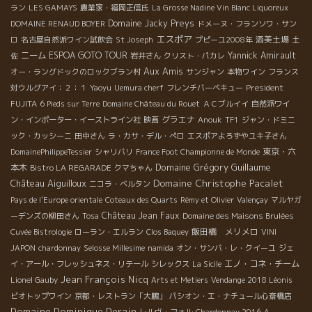
ラン
LES GAMAYS
農業家・福岡正信氏
La Grosse Nadine Vin Blanc Liquoreux
Domaine Jacky Preys
DOMAINE RENAUD BOYER
ドメーヌ・フランソワ・サン
エスポア
酒美土場
ロ
名古屋自然派ワイン試飲会
St Joseph
プピーユ2008年
土
ニーム
ESPOA GOTO TOUR
Yannick Amirault
佐
岩井さん
クリスト・パカレ
Aux Amis
オー・ラングドックのロックブラン村
サンジャン
本物ワイン
フランス
President
対ウルグアイ：２：１
Yaoyu
Uemura cherf
フレンチバーベキュー
FUJITA
6 Pieds sur Terre
Domaine Château du Rouet
ＡＣブルイイ
自然派ワイ
グラエナ
ン・インポーター・イーストライン社
映画
Anouk
TF1
ジャン・ドミニ
ック・カッシーニ
田中さん
ラ・カサ・デル・ぺロ
エスポアよろずやユキ子さん
東京・六
DomainePhilippeTessier
シャリバリ
France Foot Championne de Monde
Domaine Grégory Guillaume
本木
Bistro LA REGARADE
クマちゃん
Domaine Christophe Pacalet
Château Aiguilloux
ニコラ・ベルタン
Pays de l'Europe orientale
Coteaux des Quarts
Rémy et Olivier
Valençay
マルヤガ
Château Jean Faux
ーデンズの柳田さん
Tosa
Domaine des Maisons Brulées
飯田橋 メリメロ
Cuvée Bistrologie
ローラン・エルラン
Clos Baquey
VINI
JAPON
chardonnay
Selosse Millesime
namida
オン・サンバ・レ・クイーユ
ジェ
エノ・コネ・チーム
イ・アール・フレッシュネス・リテール
シレックス
La Sicile
Jean François Nicq
Lionel Gauby
Arts et Metiers
Vendange 2018 Léonis
ビオトップワイン
京都・レストラン「大鵬」
パシオン・エ・ナチュール心斎橋店
Domaine Dominique Derain