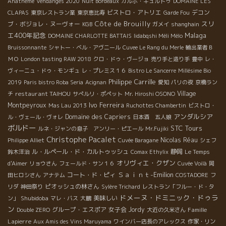
Anathème
Vendanges 2020
Nuit Bordeaux
カルボ・キュルトゥ
DOMAINE LES
ビストロ・アトリエ
デコン
CLAPAS
東京レストラン業
東京恵比寿
Garde Fou
Côte de Brouilly
スリ
ブ・ボジョレ・ヌーヴォー
KGB
ガメイ
shanghain
エ400年記念
Malaga
DOMAINE CHARLOTTE BATTAIS
Iidabqshi Méli Mélo
Bruissonnante
シャトー・ベル・アヴニール
Cuvee Le Rang du Merle
輸出業者Ｂ
ＭＯ
London tasting RAW 2018
クロ・ドゥ・ヴージョ
売り手と造り手
豊中
レ・
ヴィーニュ・ドゥ・モンギュ
レ・プレミス１６
Bistro Le Sancerre
Millésime Bio
Philippe Carrille
2019
Paris bistro Roba Seria
Acignan
愛知
パリの夜
京橋ラン
restaurant TAIHOU
Village
チ
サぺルリ・ポペット
Mr. Hiroshi OSONO
Ivo Ferreira
Montpeyroux
Mas Lau 2013
Ruchottes Chambertin
ビストロ・
アンダルシア
Domaine des Capriers
ル・ヴェール・ヴォレ
日本酒 五人娘
ボルドー
STC Tours
ルネ・ジャンの息子 アンリー・ピエール
Mr.Fujiki
Christophe Pacalet
Nicolas Réau
Philippe Alliet
Cuvée Baragane
シェフ
ル・ルペール・ド・カルトゥッシュ
静岡
鈴木洋治
Comax Ethylix
Le Temps
オリヴィエ・クザン
d'Aimer
リョウさん
フェールド・サン１６
Cuvée Voilà
岡
Ｓａｉｎｔ-Emilion
コート・ド・ピィ
田ヒロシさん
アナテム
COSTADORE
フ
ピオッシュの林さん
リダ
神田祭り
Sylère Trichard
レストラン「フルー・ド・タ
ドメーヌ・ドミニック・ドゥラ
Shubidoba
美味しい
ン」
マレ・バス
大鵬
ン
グループ・エスポア
女子会
Jordy
Famille
Double ZERO
大近の久米さん
Lapierre
Aux Amis des Vins Maruyama
ワインバー店長のアレックス
作家・リン