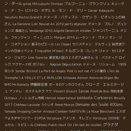
ン・ダール
ブルゴーニュ・グランクリュ
ginza Mitsukoshi Shinkan
キューヴ
ル・モン・ド・マリー
ェ・デ・フー
ビストロ・オザミ
Caviar
Kobayashi
ドメーヌ・バティスト・クザン
ラ・ピオッシュの林
Yasuhiro
Bistro Grand 8
さん
Loïc
La Garonne
Nouvel An 2019 party déjeuner
ドメーヌ・ブルノ・デュシ
シャンパーニュ
ェンヌ
森高さん
Vendange 2018 Aligoté Derain et Altaber
オジ
ル・フランジャン・ヴィニュロン
Morgon 2016
ムーラン・ナ・ヴォン
オン・ジ
ュ・コネクション
息子のピエール
Les Clapas
セバスチャン・デルヴィユ
自然派ワ
ナルボンヌ
インの日本イベント
T'inquiètes M'man!
フレンチ
ジャン・セバスチ
ャン・ジョアン
Une Tranche
東京荒川区のエスポア山枡さん
ラ・ベスティア
ロイ
ック
アグヤーナ村
ボジョレ・
Nagoya Dégustation
ドメーヌ・リショーム 1989
年シラ
Sendai
Bistrot La Part de Anges
Pink is not red
パリの葉月
L'Arc de
Triomphe
LA VRILLE ET LE PAPILLON
Ishikawa Akinori
Konno de Organ
Bio
伊藤與志男
クローズ・エルミタージ
BMO Mr.Kamata
ボーヌのケンタロウさん
ュ
Savoie
アンドレ・オステルタグ
ケケ
Vincent Girault
Pinell de Brai
寺田本家
Corbieres
Octopus
ノートルダム寺院
Henind
Importateur BARBARA
Brouilly
Domaine des Soulié 400ans
René Mosse
2017
Château Lassolle
うぐいす
Yamada Shopping Center
Arnaud Combier
GAR'O'VIN
La Noue Blanchard
エスポ
ESPOA Yorozuya
アよろずやつツアー
アメリカ・オレゴン
Yorozuya
2009年 マ
グラナダ
ルセル・ラピエール
Château Puech-Haut
On s'en bat les couilles