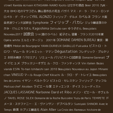
street Rambla
écrivain KITAGAWA-NAWO
Kyoto
はせがわ酒店
Beier 2016
九州・
大分
BMO 社のマサコさん
勝山晋作氏の死去
パザパ
マス・ド・ラ・フォン・ロンド
CYRIL ALONZO
カベルネ フラン
ロペラ・デ・ヴァン
フィリップ・デルメ
大阪
フィリップ・パカレ
Symphonie
自然派ワイン大試飲会
ジュラ醸造家のか
Kagoshima
がみ・けんじろうさん
Ootsubo san
ゆう子さん
Beaujolais
試飲会
Nouveau2017
シャ(猫のラベル）
紀子さん
猛暑・フランス2018年夏
DOMAINE DAMIEN BUREAU
Opéra
white
エルミｒタージュ 2001年
東京・築
ビストロ・ト
地場外
Melon de Bourgogne
YANN DURIEUX
DABALLO
Fukuoka
Dégustation
ロワ・ザムール
タンキエット・ママン
フレデリック・プルタリ
プ
パリビストロ試飲会
エ
お好み焼き「パセミア」
ソミュール
Domaine Ganevat
イイヒュメ
ブラッスリーオザミ
ル・クロ・ファンティンヌ
Vin italien
Bazas
viande
ESPA
To-han Ishibashi san
2018 Beaujolais Nouveaux au Japon
Minami
VINISUD
chan
マール
Rouge
Chef Kikuchi
ル・クロ・デ・トレイユ
Beeaujolais
イヤン・ベルトラン
îles de Lérins
ビストロ・セレスタン
フィリップ・マッフル
ラピエール家
Matsuo chef
Akoibon
エティエンヌ・ダイス
シューディスト
Narbonne
Dard et Ribo
JACQUES LASSAIGNE
メゾン・ピエール・オヴェル
ノ
TAVEL ROSE
SILEX
Domaine de la Roche Buissière
Yuzu de Paris
TEMPETE
ド
メーヌ・ステファニー・エ・ヴァンサン・デブベルタン
Sumiyaki SHINORI
Avec le
Alain Allier
麻美
Temps
カプリエ醸造元
La Croix des Rameaux
histoire de