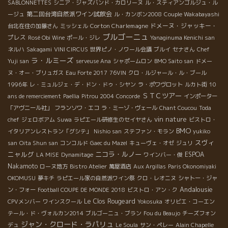
SABLONNETTES
シニア・ジャズバンド・カロリーヌ
ル・スティアンゴルジュ・ル
第二回台湾自然派ワイン試飲会
ージュ
ル・カンボン2008
Couple Wakabayashi
Corton Charlemagne
ドメーヌ・ジャッキー・
台北在住の加藤さん
ミッシェル
ブルゴーニュ
プレス
Rosé Obi Wine
ポール・ジレ
Yanaginuma Kenichi san
ネルハ
Sakagami
VINI CIRCUS
世界ピノ・ノワール会議
ブルイ
セナさん
Chef
ラ・ルミーズ
Yuji san
serveuse Ana
シャポームロン
BMO Saito san
ドメー
ヌ・オー・ブリュガス
Eau Forte 2017
76VIN
クロ・ルジャール・ル・ブール
1996年
レ・ミュルジェ・デ・ドン・ドゥ・シヤン
ラ・ポワヴロット
ルカト街
10
ＳＴＣツアー
ans de remerciement
Paellia
Pitrou 2004
Concorde
インポーター
「アヴニール社」
フランソワ・エコ
ラ・ミーゾ・ヴェール
Chant Coucou
Toda
vin nature
chef
ジェロボアム
Suwa
ラピエール研修生のセイヤさん
ビストロ・
BMO
イタリアンレストラン「グシテ」
Nishio san
ステファン・モラン
yukiko
スヴィ
san
Oita Shun san
コンコルド
Gaec du Mazel
キューヴェ・オゼ
ジュリ
ニャルグ
ニコラ・ルノー
ESPOA
LA MISE
Dynamitage
ワインバー・俊
Nakamoto
ローヌ地方
Bistro Atelier
萬屋酒店
Aux Argillas
Paris Okonomiyaki
OKOMUSU
夢キチ
ラピエール家の自然派ワイン祭
クロ・レオニヌ
シャトー・ジャ
Andalousie
ン・フォー
Football COUPE DE MONDE 2018
ビストロ・アン・ク
Le Clos Rougeard
CPVメンバー
ワインスクール
Yokosuka
オリビエ・コーエン
テール・ド・ヴォルカン2014
ブルゴーニュ・ブラン
Fou du Beaujo
チーズフォン
ジャン・クロード・ラパリュ
デュ
Le Soula
サン・ペレー
Alain Chapelle