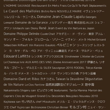
レルヴ・フォル
Chardonnay 2016
A
L’HOMME SAUVAGE
Restaurant En Mets Frais Ce Qu'Il Te Plaît
Déplacements
Le Casot des Mailloles
Bistro Paris NOUVELLE MAIRIE
イヴェントツアー
Domaine Jean-Claude Lapalu
ソムリエール・ケニーさん
Georges
Domaine de la Garance
Lemarié
ノルマンディー地方
株式会社JALUX
シェフ・
René Jean
グワン
Ishibashi san
Diony
Event du Vin Nature au Japon
Domaine Philippe Delmée
Cuvée Chat
アカデミー・ド・ヴァン・東京
プリム・
オー・フォルト
ジェローム・ソリーニ
サンソ
イヴォン・メトラ
Michel Grisard
ペルピニャン
Vin Raisins Gaulois
Sébastien Riffault
リースリング
レストラ
ン ラ・カサ・デル・ぺロ
アド・ヴィニュム醸造元
ドメーヌ・サルナン・ベリュ
Edouard Laffitte
レンヌ村
アブリウ2002年
Strohmeier
L'Atelier de Cuisine
Le Chameua Ivre
AUX AMIS DES VINS 20eme Anniversaire 2017
伊藤さん
リオ
ネル・ゴビー
レ・ザルミエール
SILEX Sauvignon 2016
FOODAL
Tokyo Kanda
ル・バトセ
ドメーヌ・シャルロット・バテ
ヴァンセンヌの森
アラモン品種
Domaine Dard et Ribo
カナコさん
Taiwan la Deuxième Dégustation
地中海
de Vin Nature
自然派試飲会ビオジョレーヌ
Le Clos Fantine
Nakaminato Shigeru san
ピュピラン村
biodynamic
Tanta Marena
Marion des
Capriers
Clos de Vougeot Grand Cru
Descombes Beaujolais Nouveau 2018
Kajikawa san
竹ノ内さん
chef Mizukuchi
メリル・エ・ジェラルディンヌ・クロワ
モルゴン村
ジエ
Chef Yujiro san
Bistronomie
Christian Binner
ニュイ・サン・