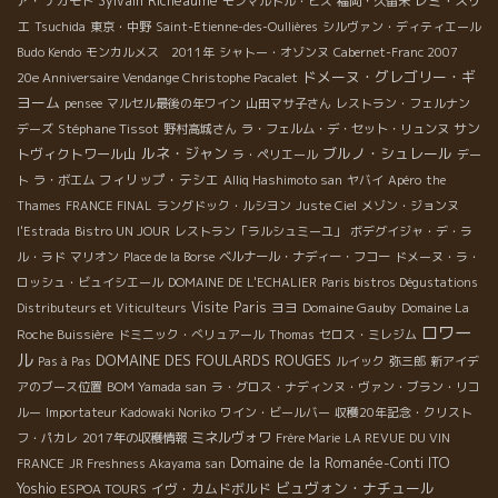
Sylvain Richeaume
レミ・スリ
ア・ ナカモト
モンマルトル・ビス
福岡・久留米
エ
Tsuchida
東京・中野
Saint-Etienne-des-Oullières
シルヴァン・ディティエール
Budo Kendo
モンカルメス 2011年
シャトー・オゾンヌ
Cabernet-Franc 2007
ドメーヌ・グレゴリー・ギ
20e Anniversaire Vendange Christophe Pacalet
ヨーム
pensee
マルセル最後の年ワイン
山田マサ子さん
レストラン・フェルナン
Stéphane Tissot
サン
デーズ
野村高城さん
ラ・フェルム・デ・セット・リュンヌ
ルネ・ジャン
ブルノ・シュレール
トヴィクトワール山
ラ・ペリエール
デー
フィリップ・テシエ
ト
ラ・ボエム
Alliq Hashimoto san
ヤバイ
Apéro
the
Thames
FRANCE FINAL
ラングドック・ルシヨン
Juste Ciel
メゾン・ジョンヌ
l'Estrada
Bistro UN JOUR
レストラン「ラルシュミーユ」
ボデグイジャ・デ・ラ
ル・ラド
マリオン
Place de la Borse
ベルナール・ナディー・フコー
ドメーヌ・ラ・
ロッシュ・ビュイシエール
DOMAINE DE L'ECHALIER
Paris bistros Dégustations
Visite Paris
ヨヨ
Domaine Gauby
Distributeurs et Viticulteurs
Domaine La
ロワー
Roche Buissière
ドミニック・べリュアール
Thomas
セロス・ミレジム
ル
DOMAINE DES FOULARDS ROUGES
Pas à Pas
ルイック
弥三郎
新アイデ
アのブース位置
BOM Yamada san
ラ・グロス・ナディンヌ・ヴァン・ブラン・リコ
ルー
Importateur Kadowaki Noriko
ワイン・ビールバー
収穫20年記念・クリスト
ミネルヴォワ
フ・パカレ
2017年の収穫情報
Frère Marie
LA REVUE DU VIN
Domaine de la Romanée-Conti
ITO
FRANCE
JR Freshness Akayama san
ビュヴォン・ナチュール
Yoshio
イヴ・カムドボルド
ESPOA TOURS