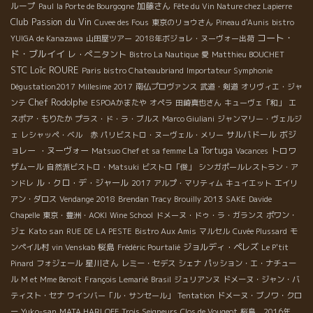
ループ
加藤さん
Paul
la Porte de Bourgogne
Fête du Vin Nature chez Lapierre
Club Passion du Vin
Cuvee des Fous
東京のリョウさん
Pineau d'Aunis
bistro
コート・
YUIGA de Kanazawa
山田屋ツアー
2018年ボジョレ・ヌーヴォー出荷
ド・ブルイイ
レ・ぺニタント
Bistro La Nautique
愛
Matthieu BOUCHET
STC
Loïc ROURE
Paris bistro Chateaubriand
Importateur Symphonie
Dégustation2017
Millesime 2017
南仏プロヴァンス
武道・剣道
オリヴィエ・ジャ
Chef Rodolphe
ンテ
ESPOAかまたや
オペラ
田崎真也さん
キューヴェ「和」
エ
スポア・もりたか
プラス・ド・ラ・ブルス
Marco Giuliani
ジャンマリー・ヴェルジ
サルバドール
ボジ
ェ
レシャッペ・ベル 赤
パリビストロ・ヌーヴェル・メリー
ョレー ・ヌーヴォー
La Tortuga
トロワ
Matsuo Chef et sa femme
Vacances
ザムール
自然派ビストロ・Matsuki
ビストロ「俊」
シンガポールレストラン・ア
ル・クロ・デ・ジャール
ンドレ
2017
アルプ・マリティム
キュイエット
エイリ
アン・ダロス
Vendange 2018
Brendan Tracy
Brouilly 2013
SAKE
Davide
Chapelle
東京・豊洲・AOKI
Wine School
ドメーヌ・ドゥ・ラ・ガランス
ポワン・
Kato san
ジェ
RUE DE LA PESTE
Bistro Aux Amis
マルセル
Cuvée Plussard
モ
桜島
ジョルディ・ペレズ
ンペイル村
vin Venskab
Frédéric Pourtalié
Le P'tit
星川さん
Pinard
フォジェール
レミー・セデス
シェナ
パッション・エ・ナチュー
ル
M et Mme Benoit
François Lemarié
Brasil
ジュリアンヌ
ドメーヌ・ジャン・バ
ティスト・セナ
ワインバー「ル・サンセール」
Tentation
ドメーヌ・ブノワ・クロ
ー
Yuko-san
MATA HARI
OFF
Trois Seigneurs
Clos de Vougeot
桜島 2016年