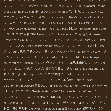
ド・キュイジンヌ
ラ・ルビュー・デュ・ヴァン・ド・フランス
ワインバー・ア・ボ
ワール・エ・ア・マンジェ
CPV équipe
レ・ザノ二ム
石川社長
Sakagami Groupe
BMO 社
chef Julianne
Imao-san
ル・セクスタン
Shonan
カルフォルニア
トム・
ゴティエ
リン・ユーセン
chef Xabi
Nomura Naoko
29e Vendange de Dominique
Derain
カーブ・オジェ
桜・花見
RENAISSANCE DES APPELLATIONS
ル・ｒタ
Macon
ン・デメ
La Vendange des Moines 1988
Beaujplais
Bordeaux Grand Cru
CPV Takeshita
Aix-en-
ケランヌ
エドワード
Antoine Aréna
へニングさん
Provence
Moto-Nouveau
ルージュ・ゴルジュ
CPVフランス蔵元訪問ツアー
オザ
aux Amis des
ミ・デ・ヴァン20周年記念
Patrimoine
長女のマドレーヌちゃん
Vins Tours
ステファン・ティソ
思想
サぺルリ・ポぺト
Gamay
マス・ロー・ブ
ラン
メーヌ・デ・フラール・ルージュ
Alsace Humbrebrecht
Tokyo Shibuya
ヴァン・ナチュール見本市ビム
Koutarou san
大榮産業
アンジュ
ア・シャッカ
岩田コキさん
ン・サ・ビュル
ボデガ・カウゾン醸造元
Pierre fils d'Alexandre Bain
Domaine Le Bout du
ドメーヌ・ポール・ルイ・ウジェンヌ
2018年
Ginza
Domaine Marcel
Monde
マリー・ラピエール
ドメーヌ・ラゲール
Lapierre
南
vin Octobre
鳥海シェフ
Emmanuel Houillon
ラ・プティトゥ・ペペ
ローヌ
ダンス・アンコール
Vendange 2018 Lapierre
Route de Grands Crus
Paris Quartier Latin
ことり
生産者一押し
Château Cambon 2017
ジュリアン・ド
ドメーヌ・デ・フラール・ルージュ
ビス
ゥラン
ビストロ・ポール・ベール
トロ・モンマルトル
Japon
ルネ・ジャ
Guy et Thomas Jullien
三谷さん
伊豆