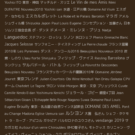
Le Vin de mes Amis
Yoshio ITO
東京・神田
マッチルド・スリエ
Rémi
DUFAITRE Nouveau2018
Yoshiki san
水道・江戸川橋
Domaine Ad Vium
エスポ
エスカルポレット
マラガ
La Robe et le Palais
ア・なかむら
Barcelon
アメル
Paul Louis Eugene
シュヴィル畑
Shizuoka Japon
コンセプション・加藤さん
日本
ドメーヌ・ミレンヌ・ブリュ
ソムリエ協会会長
ポ・ダンヌ
Nadja
Languedoc
シノン
ステファン・ロッシェ
水口シェフ
Phenix
Grenache Blanc
Jacques Selosse
サンフォニー・テイスティング
La Pierre chaude
フランス猛暑
2018年
Les Pyrenees
ダンス・アンコール2016
Beeaujolais Nouveaux 2018
炭
フィリップ・ヴァイス
Barcelona
焼・しのり
L'eau forte
Shinjuku
Riesling
グ
サルバドール・バトル
ランクリュ
フィリップ
La Poivrotte
Descombes
Domaine Jérôme
Beaujolais Nouveau
フランスサッカーワールド優勝2018年
Jouret
東京フレンチ
Julien Courtois
Obi Wine Kenobull
Yan Drieu
Galapia
CPV
チーム
Chatelet
Le Tagine
サロン
Villié-Morgon
東京・文京
ブリュリウス
Cuvée
ジェラール・ゴビー
Camille
Kendo 8 dan Yoshimura Kenichi
銀座4丁目
Jean
Sébastion Gioan
L'Echappée Belle Rouge
Nagano Suwa
Domaine Paul Louis
Brouilly
DOMAINE DES AMIEL
Eugène
東京・名古屋の自然ワイン大試飲会
Pont
ルシヨン
au Change
Madona Eglise
Uemura san
大園 弘さん
シェフ・タケモ
vendange 2019
ト
ラ・カーブ・アピコル
ガラピア
バルセロナのユウコさん
サ
カガミ社
Autour d'un verre
Chiroubles
BMO聖子さん
モトクッス
カリニャン・ヴ
ボジョロワーズ
ィエイユ・ヴィーニュ
シャント・クク
ヴィリエ・モルゴン