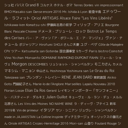
Grand 8
シュ社
ババス
コルナス
ホテル・ボマ
Terres Dorées
vin impressionnant
エドゥワー
BMO Masako san
Danse encore 2016
Mr. Ishida à Lyon
能登半島
Oriol ARTIGAS
ル・ラフィット
Alsace Foire "Les Vins Libérés"
フィリップ・アリエ
Ishikawa-ken Komatsu-shi
伊藤與志男の哲学
Bourgone
Le Temps
ドメーヌ・プリューレ・ロック
Bistrot
Blanc
Pascale Choime
des Cerises
ヴァン・ナ
バー・ア・ヴァン「ア・ボワール・エ・ア・マンジェ」
チュール
ユグ・べゲ
ボジャリアン
Hirofumi SHOJI さんご夫妻
Côte de Malepère
Paris bistro Coinstot
CPV ツアー
Katsumata san Gotenba
国会議事堂
9カーヴ
Vino
DOMAINE RAYMOND DUPONT FAHN
Yo chan
Monsanto
ジュール・ショ
Morgon
DESCOMBES
モニカさん
ヴェ
リュショット・シャンベルタン
カメル
マキシム・マニョン
Le Grau du Roi
中山さん
Hoshinoya Yoshimura san
RENE JEAN DARD
Takezawa san
ブレンダン・トレイシー
東欧諸国
Akiko
Marseilles
Goto
門脇紀子さん
Marie-lo de l'Anglore
Lapalu Nouveau 2018
Elian Da Ros
インポーター「サンフォニー」
Florian Looze
Gerard
レイモン
Julien Guillot
レ・バスティード・ダルキエ
キューヴェ・ル・ラン・デュ・メルル
北原さん
Les Vins des Moines
NO NAME WINE
ラ・ディーヴ・ブテイユ
新年
イタリア
2019年
Vin de primeur
サン・シニアン
ジュヴレ・シャンべルタン
made in JAJAKISTAN
La Colline Inspirée
ディナミタージュ
オーリックスの藤元さ
ん
Oriole ARTIGAS
Crozes-Hermitage 2016
Mori-san
山登り
Foulard Rouge
シ