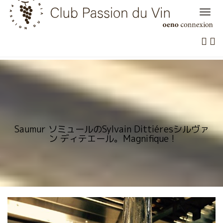
Skip
to
content
Saumur ソミュールのSylvain Dittiéresシルヴァ
ン ディテエール。Magnifique !