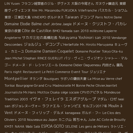
LIN Yusen
フラコン経営者のジル・ダヴァス
大阪の今尾さん
ガヌヴァ醸造元
東銀
座ヴィヴィエンヌ
film
Mr. Masanobu FUKUOKA
Villefranche
パスカル・ショワム
Taiwan
デコンブ
東京・江東区大島
VINEXPO
ボルドネス
Paris Notre Dame
ドメーヌ・クリストフ・パカレ
Domaine Elodie Balme
chef Jérôme Jaegle
Côte de Castillon
東京の夜景
BMO Yamada san
2018 millésime Lapierre
サカガミ社の高橋社長
Nakayama Yoshinori san
Angleterre
2018 Vendange
ジョルジュ・デコンブ
Descombes
L'Herbefolle
Mr. Hiroto Maruyama
キューヴ
Domaine Damien Coquelet
ェ・カミーユ
Domaine Picatier
Tokyo Ota-ku
Jean Michel Stephan
RINCE GUERLUT
パリ・ヴィニ・ヴィジオン
シャトー・マル
ゴー
ドメーヌ・ド・レシャリエール
Domaine Didier Dagueneau
内田さん
藤丸
Paris night
Restaurant Le Petit Commerce
Event Tour
ジュリエナ
Montpellier
オランダ
Bouzigues
サボリの鎌田夫妻
La Mise au Verre
chef
Bourgogne Grand Cru
Torikai
Madmoiselle M
Bonne Peche
OlivierJeantet
Journaliste Mr.Hans
Mottox Osaka siège sociale
CPVのアビタル
Mondeuse
イヴォ・フェレイラ
エスポアグループ
Tradition 2003
マダム・ロゼ
Iwai
ラファエル・シャンピエ
Moulin à
san
ボジョレヌーヴォー
モルゴン2017年
Vent
ドメーヌ・フィリップ・デルメ
kanagawa
ガルド・フー
Le Clos des
岩ちゃん
Oliviers
2018 Nouveaux au Japon
カニグ山
Julie
AC Cote de Brouilly
ESPOA GOTO
KM31
NAHA
Wabi Sabi
SELENE
Les gens de Métiers
ラトリエ・