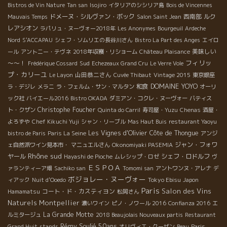
Bistros de Vin Nature
Tan san
Isojiro
イタリアのシシリア島
Bois de Vincennes
ドメーヌ・シルヴァン・ボック
西南部
ルク
Mauvais Temps
Salon Saint Jean
レアシオン
ラパリュ・ヌーヴォー2018年
Les Anonymes
Bourgeuil
Ardeche
Nord
S'ACCAPAU
シェフ・ソムリエの長谷川さん
Bistro La Part des Anges
エイロ
美味しい
ール
アントニー・テヴネ
2018年収穫・リショーム
Château Plaisance
フィリッ
～～！
Sud
Frédérique Cossard
Echezeaux Grand Cru
Le Verre Vole
プ・カリーユ
山田恭二さん
Le Layon
Cuvée Thibaut
Vintage 2015
東京銀座
DOMAINE YOYO
和食
ラ・デジレ
メラニ
ラ・フェルム・サン・マルタン
オーリ
ック社
バイエール2016
Bistro OKADA
ダミアン・コクレ・ヌーヴォー
バティス
Christophe Foucher
ト・クザン
Quinta do Carril
寿司屋・Yuzu
Chenas
酒屋・
よろずや
Chef Kikuchi Yuji
シャン・リーブル
Mas Haut Buis
restaurant Yaoyu
Les Vignes d'Olivier
Côte de Thongue
bistro de Paris
Paris La Seine
アンジ
ジャン・フォワ
ェ自然派ワイン見本市・
マニュエルさん
Okonomiyaki PASEMIA
Rhône sud
ヤール
シェフ・ロドルフ
Hayashi de Pioche
ムレシップ・ロゼ
ヴ
ＥＳＰＯＡ
ァランティーア畑
Sachiko san
Tomomi san
アントワンヌ・アレナ
デ
ボジョレー・ヌーヴォー
Tokyo Ebisu
ィアック
Nuit d'Ooedo
Japon
Paris
Salon des Vins
コート・ド・カスティヨン
Hamamatsu
松岡さん
Naturels Montpellier
濃いワイン
ピノ・ノワール 2016
Confianza 2016
エ
La Grande Motte
ルミタージュ
2018 Beaujolais Nouveaux partis
Restaurant
Rémy Soulié 50ans
Grand Huit
stands
オリヴィエ・クーザン
Beau
Paris