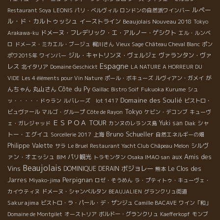
ルペー
Restaurant Soya
LEONIS
パリ・ベルヴィル
ロンドンの自然派ワインバー
ル・ド・カルトゥッシュ
イーストライン
Beaujolais Nouveau 2018
Tokyo
ドメーヌ・フレデリック・エ・アルノー・ゲシクト
Arakawa-ku
エル・ルンベ
ロ
ドメーヌ・ミカエル・ブージュ
梶川さん
Vieux Sage
Château Cheval Blanc
ポン
ジル・キャトリンヌ・ヴェルジェ
ヴァランタン・ヴァ
ポワ2015年
ワインバー
Espagne
レス
北イタリア
Domaine Geschickt
LA NATURE A HORREUR DU
が
VIDE
Les 4 éléments pour Vin Nature
ポール・ボキューズ
ルヴィアン・ガメイ
Côte du Py
んちゃん
丸山さん
Gaillac
Bistro Soif
Fukuoka Kurume
シュ
Domaine des Soulié
ッ・・・・・ドゥラン
ルバレーズ lot 1417
ビストロ・
Tokyo
ビュヴァール
マルゴ・グループ
Côte de Rayon
ケビン・デコンブ
キューヴ
ＥＳＰＯＡ TOUR
Yuki san
シャ
ェ・ガレジャッド
カンヌのレランス島
Diak
Bruno Schueller
トー・エグイユ
Sorcellerie 2017
上海
自然エネルギーの畑
Philippe Valette
シルヴ
サラ
Le Bruel
Restaurant Yacht Club
Châpeau Melon
aux Amis des
ァン・オエッシュ
パリ観光
BIM
トラモンタン
Osaka IMAO san
Beaujolais
Vins
ボジョレー
DOMINIQUE DERAIN
Le Clos des
熊本
Perpignan
Jarres
Miyako-jima
ロゼ・そうめん
ラ・プティトゥ・キューヴェ・
カイウティヌ
ドメーヌ・シャンベルタン
BEAUJALIEN
グランクリュ街道
Sakurajima
ビストロ・ラ・パール・デ・ザンジュ
Camille BACAVE
ワイン「和」
Domaine de Montgilet
オーストリア
ボルドー・グランクリュ
Kaefferkopf
モンブ