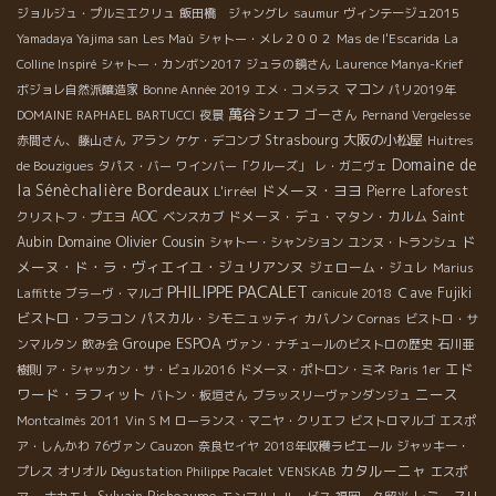
ジョルジュ・プルミエクリュ
飯田橋 ジャングレ
saumur
ヴィンテージュ2015
Yamadaya Yajima san
Les Maù
シャトー・メレ２００２
Mas de l'Escarida
La
Colline Inspiré
シャトー・カンボン2017
ジュラの鏡さん
Laurence Manya-Krief
マコン
ボジョレ自然派醸造家
Bonne Année 2019
エメ・コメラス
パリ2019年
萬谷シェフ
ゴーさん
DOMAINE RAPHAEL BARTUCCI
夜景
Pernand Vergelesse
アラン
Strasbourg
大阪の小松屋
赤間さん、藤山さん
ケケ・デコンブ
Huitres
Domaine de
de Bouzigues
タパス・バー
ワインバー「クルーズ」
レ・ガニヴェ
Bordeaux
la Sénèchalière
ドメーヌ・ヨヨ
L'irréel
Pierre Laforest
AOC
ドメーヌ・デュ・マタン・カルム
Saint
クリストフ・プエヨ
ベンスカブ
Domaine Olivier Cousin
ド
Aubin
シャトー・シャンション
ユンヌ・トランシュ
メーヌ・ド・ラ・ヴィエイユ・ジュリアンヌ
ジェローム・ジュレ
Marius
PHILIPPE PACALET
Ｃave Fujiki
Laffitte
ブラーヴ・マルゴ
canicule 2018
ビストロ・フラコン
パスカル・シモニュッティ
カバノン
Cornas
ビストロ・サ
Groupe ESPOA
ンマルタン
飲み会
ヴァン・ナチュールのビストロの歴史
石川亜
エド
樹則
ア・シャッカン・サ・ビュル2016
ドメーヌ・ポトロン・ミネ
Paris 1er
ワード・ラフィット
ニース
バトン・板垣さん
ブラッスリーヴァンダンジュ
Montcalmès 2011
Vin S M
ローランス・マニヤ・クリエフ
ビストロマルゴ
エスポ
ア・しんかわ
76ヴァン
Cauzon
奈良セイヤ
2018年収穫ラピエール
ジャッキー・
カタルーニャ
プレス
オリオル
Dégustation Philippe Pacalet
VENSKAB
エスポ