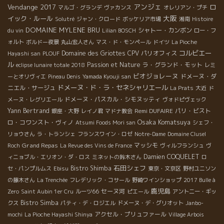
アンジェ
Vendange 2017
ロ
マルゴ・グランデ
ヴァカンス
オレリアン・プチ
大阪
イック・ルール
Solutré
ジャン・クロード
ボッケリア市場
湘南
Histoire
DOMAINE MYLENE BRU
シャトー・カンボン
du vin
Lilian BOSCH
ロー・フ
ォルト
ボルドー夜景
丸山宏人さん
マス・ド・モンペール
ドイツ
La Pioche
コルビエー
Domaine des Griottes
CPV パリオフィス
Hayashi san
PLOUF
ル
Passion et Nature
ラ・グランド・モット
eclipse lunaire totale 2018
レミ
ビオジョレーヌ
ドメーヌ・ダ
ーとオリヴィエ
Pineau Denis
Yamada Kyouji san
ドメーヌ・ド・ラ・セネシャリエール
ニエル・サージュ
La Prats
大近
ド
ドメーヌ・パスカル・シモヌッティ
メーヌ・レグリエール
ヴォドピヴェック
Yann Bertrand
Remi DUFAIRE
パリ・ビスト
銀座・大野
レイノ君
マドナ教会
Osaka Komatsuya
ロ・コワンスト・ヴィノ
Atsumi Foods Mori san
シェフ・
リョウさん
ラ・トランシェ
フランスワイン・ロゼ
Notre-Dame
Domaine Clusel
Grand Repas
マッシモ
Roch
La Revue des Vins de France
ヴィルフランシュ
ヴ
Damien COQUELET
ィニョブル・エリオン・ダ・ロス
ミネットの鈴木さん
ロ
石田シェフ
Bistro Shimba
セ・パンプルムス
Ebisu
東京・文京区
野村ユニソン
の藤木さん
La Trenchée
フレデリック・コサール
野崎ワインショップ
2017 Bulle à
鹿児島
セーヌ河
Zero
Saint Aubin 1er Cru
ルーツ66
ピエール
アントニー・ギッ
Bistro Simba
クス
パティ・デ・ロジエル
ドメーヌ・デ・グリオット
Janbo-
アクセル・プリュファール
mochi
La Pioche Hayashi Shinya
Village Arbois