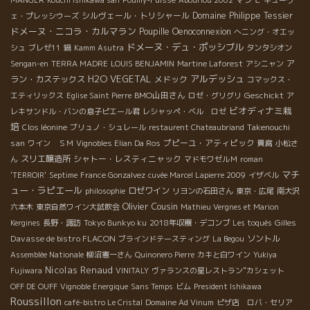
MANGER
Kouchi Ishikawa san
Pouilly-Fuissé
Abouriou 2002
キューヴ
シルヴェール・トリシャール
Domaine Philippe Tessier
ェ・プレッシウーズ
ドメーヌ・ニコラ・カルマラン
Poupille
Oenoconnexion
へニング・オエッ
ドメーヌ・デュ・ポッシブル
シュ
ブレゼ11
鍋
Kamm Asutra
タンタシオン
ア
Sengan-en
TERRA MADRE
LOUIS BENJAMIN
Martine Laforest
アシニャン
H2O VEGETAL
アルデッシュ
ラン・カステックス
メドック
コマックス・
BMO山田さん
Geschickt
エティリックス
Eglise Saint Pierre
ロゼ・グリグリ
ア
ビオディナミ栽
レキサンドル・バンの息子ピエール君
レシャッペ・ベル ロゼ
培
Takenouchi
Clos léonine
ブリュノ・シュレール
restaurent Chateaubriand
san
プピーユ・アティピック
ワイン ＳＭ
Vignobles Elian Da Ros
貴腐
小松さ
スリエ醸造所
シャトー・レスティニャック
ん
マドモワゼルＭ
roman
マチ
'TERROIR'
Septime
France Gonzalvez
cuvée Marcel Lapierre 2009
イザベル
ュー・ラピエール
ロゼワイン
philosophie
リヨンの石田さん
東京・広尾
南大沢
Olivier Cousin
六本木
東京自然ワイン大試飲会
Mathieu Vergnes et Marion
Gilles
Kergines
長野・諏訪
Tokyo Bunkyo ku
2018年収穫・デコンブ
Les toqués
Davasse de bistro FLACON
ソントル
ブラインドテースティング
La Begou
Assemblée Nationale
柳沼憲一さん
Quinonero Pierre
カキと白ワイン
Yukiya
Nicolas Renaud
Fujiwara
VINITALY
ヴァランスの星レストラン”カシェット
OFF DE OUFF
Vignoble Energique
Sans Temps
ビム
President Ishikawa
Roussillon
café-bistro Le Cristal
Domaine Ad Vinum
ピザ店 ロバ・セリア