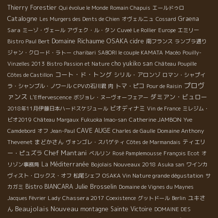
Thierry Forestier
Qui évolue le Monde
Romain Chapuis
エールドゥロ
Catalogne
Graena
Les Murgers des Dents de Chien
オヴェルニュ
Cossard
Sara
ミーゾ・ヴェール
アヴェク・ル・タン
Cuveé Le Rollier
Europe
エミリー
Domaine Richaume
OSAKA
cidre
Bistro Paul Bert
南フランス
ランブラ通り
ジャン・クロード・ラトー
charibari
SABORI le couple KAMATA
Macéo
Pouilly-
cho yukiko san
Vinzelles 2013
Bistro Passion et Nature
Château Poupille
コート・ド・トング
シリル・アロンゾ
Côtes de Castillon
ロマン・シャプイ
プロヴ
トマ・ピコ
ラ・シャンブル・ノワール
CPVの石川君
肉
Pour de Raisin
ァンス
ダミアン・ビュロー
L'Effervescence
ボジョレ・ヌーヴォーフェアー
ビオディナミ
2018年11月伊藤日本ハードスケジュール
Vin de France
ミレジム・
Catherine JAMBON
ビオ2019
Château Margaux
Fukuoka Imao-san
Yve
CAVE AUGE
Domaine Anthony
Camdebord
オフ
Jean-Paul
Charles de Gaulle
Thevenet
まどかさん
ティエリ
ヴォンゴレ・スパゲティ
Côtes de Marmandais
Chef Mantani
ー・ピュズラ
ベルリン
Rosé Pamplemousse
François Ecot
オ
La Méditerranée
Bojolais Nouveaux 2018
リゾン事務局
Asuka san
ワインカ
ヴィスト・ロックス・オフ
松尾シェフ
OSAKA Vin Nature grande dégustation
サ
Julie Brosselin
Bistro BIANCARA
カガミ
Domaine de Vignes du Maynes
Lady Chassera 2017
ユキさ
Jacques Février
Coexistence
グットドール
Berlin
Beaujolais Nouveau
ん
montagne Sainte Victoire
DOMAINE DES