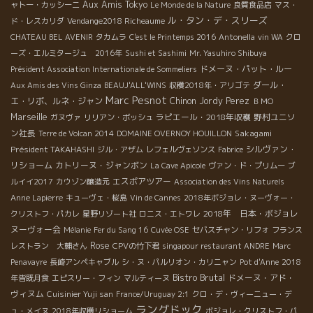
Aux Amis Tokyo
ャトー・カッシーニ
Le Monde de la Nature
良質食品店
マス・
ル・タン・デ・スリーズ
ド・レスカリダ
Vendange2018 Richeaume
CHATEAU BEL AVENIR
タカムラ
C'est le Printemps 2016
Antonella
vin WA
クロ
ーズ・エルミタージュ 2016年
Sushi et Sashimi
Mr. Yasuhiro Shibuya
ドメーヌ・パット・ルー
Président Association Internationale de Sommeliers
ダール・
Aux Amis des Vins Ginza
BEAUJ'ALL'WINS
収穫2018年・アリゴテ
Marc Pesnot
エ・リボ、ルネ・ジャン
Chinon
Jordy Perez
ＢＭО
Marseille
ラピエール・2018年収穫
野村ユニソ
ガヌヴァ
リリアン・ボッシュ
ン社長
Sakagami
Terre de Volcan 2014
DOMAINE OVERNOY HOUILLON
Président TAKAHASHI
シルヴァン・
ジル・アザム
レフェルヴェソンス
Fabrice
リショーム
カトリーヌ・ジャンボン
La Cave Apicole
ヴァン・ド・プリムー
ブ
エスポアツアー
ルイイ2017
カウゾン醸造元
Association des Vins Naturels
Anne Lapierre
キューヴェ・桜島
Vin de Cannes
2018年ボジョレ・ヌーヴォー・
2018年 日本・ボジョレ
クリストフ・パカレ
星野リゾート社
ロニス・エトワレ
ヌーヴォー会
Mélanie
Fer du Sang 16
Cuvée OSE
セバスチャン・リフォ
フランス
Rose
レストラン 大輔さん
CPVの竹下君
singapour restaurant ANDRE
Marc
Penavayre
長崎アンペキャブル
シ・ヌ・パルリオン・カリニャン
Pot d'Anne
2018
Bistro Brutal
ドメーヌ・アド・
年皆既月食
エピスリー・フィン
マルティーヌ
ヴィヌム
Cuisinier Yuji san
France/Uruguay 2:1
クロ・デ・ヴィーニュー・デ
ラングドック
ュ・メイヌ
2018年収穫リショーム
ボジョレ・クリストフ・パ