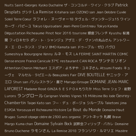
Patrick
Nuits Saint-Georges
Kyoko Duchaîne
ザ・コンコルド・ワイン・クラブ
La Remise
Desplats
グシテ
Kitahara san
OZONO san
Jean Delobre
Cuvée
ラフォレ・ヌーヴォー18
Soleil Terre Coeur
タヴェル・ヴァンタージュ15
ワイン
Tokyo Uguisudani
Tokyo Kanda
カーヴ・パピーユ
Jean-Piere Cointreau
Dégustation Richeaume
Kyushu
Pinot Noir 2016
tourisme
銀座フレンチ
桜満
開
フィロキセラ
ポン・ト・シャンジュ
アザミ・デ・ヴァンの丸山さん
アントワー
ヌ・エ・ローランス・ジョリ
BMO Kamata san
ドゥーブル・ゼロ
パヴロ
Sumeshiya
ルネ・モス
Boourgogne
Kenny
LA FERME SAINT MARTIN
COMIC
サンテミリオン
Danse encore
France Canicule 37℃
restaurant CAN ROCA
Attention Chenin Méchant
エスポア・よろずや・ユキ子さん
Atsumi Foods
キュ
DIVE BOUTELLE
ヤニック・ア
ーヴェ マルセル・ラピエール
Beaujolais Fair
ミロ
DOMAINE JEAN-MARC
Shun san
パリレストラン・奏で
Marugo Groupe
LAFOREST
Madame Rosé
GINZA 6
ＥＳＰＯＡもりたか
Miss Terre
シェフ・紺野
ラングロール
Gevrey-
Lurons
Carignan Vieilles Vignes 16
Millésime Bio
Iode
Chambertin
Taipei Kato san
フー・デュ・ボージョ
シルーブル
Taketomi jima
Le Bout du Monde
ESPOA Yorozuya et Richeaume Histoire
Domaine Haut
札幌
Brugas
Sumoll cépage
cèdre de 2300 ans
orgamic
アントネッラ
Brave
Domaine Sylvain Bock
Margo
Kuma chan
試飲会フィリップ・パカレ
Domaine
ラモンさん
フランソワ・ルマリエ
Bruno Duchene
La Remise 2018
Mazière