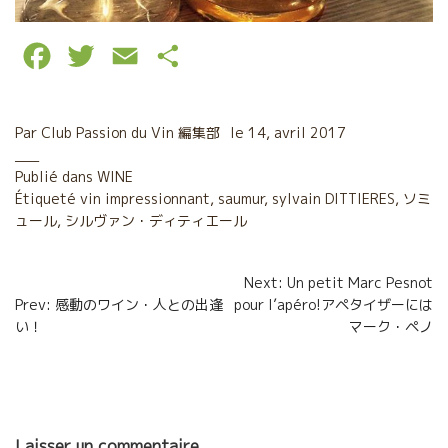
F
T
E
P
a
w
m
a
c
i
a
r
Par
Club Passion du Vin 編集部
le
14, avril 2017
e
t
i
t
Publié dans
WINE
Étiqueté
b
vin impressionnant
t
l
a
,
saumur
,
sylvain DITTIERES
,
ソミ
ュール
,
シルヴァン・ディティエール
o
e
g
o
r
e
Navigation
Next: Un petit Marc Pesnot
Prev: 感動のワイン・人との出逢
pour l’apéro!アペタイザーには
k
r
de
い！
マーク・ペノ
l’article
Laisser un commentaire