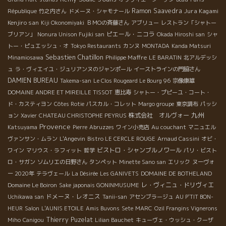
Ramon Saavedra
Jura Kagami
République
竹之内さん
ドメーヌ・シャモナール
Kenjiro san
Kiji Okonomiyaki
ＢＭОの斉藤さん
アブリュー
レストラン「シャトー
ピエール・ニコラ
ブリアン」
Nonura Unison Fujiki san
Okada Hiroshi san
シャ
トー・ピュエッシュ・オ
Tokyo Restaurants
カンヌ
MONTADA
Kanda Matsuri
Sebastien Chatillon
Philippe Maffre
Minamiosawa
LE BARATIN
北アルデッシ
ュ
ラ・ヴィエイユ・ジュリアンヌのジャンポール
イーストラインの門脇さん
DAMIEN BUREAU
Takema-san
Le Clos Rougeard Le Bourg 96
宗像康雄
DOMAINE ANDRE ET MIREILLE TISSOT
恵比寿
シャトー・プピーユ・コート・
ド・カスティヨン
Côtes Rotie
パスカル・コレット
Margo groupe
東京調布
パッシ
九州
株式会社 オルヴォー
ョン
Xavier
CHATEAU CHRISTOPHE PEYRUS
Provence
Katsuyama
Pierre
Abruzzes
ワイン小売店
Au couchant
マニュエル
ヴァンサン・ムラン
L'Angevin
Bistro LE CERCLE ROUGE
Arnaud Cassini
オビ・
ビストロ・シャンブルノワール
ワイン
マリウス・ラフィット
哲学
パリ・ビスト
ロ・サガン
ソムリエの日野さん
タンペット
Minette Sano san
エリック
ヌーヴォ
ー 2020年
テラヴェール
La Désirée
Les GANIVETS
DOMAINE DE BOTHELAND
レ・ヴィニュ・ドリヴィエ
Domaine Le Boiron
Sake japonais GONINMUSUME
ドメーヌ・レオニス
Uchikawa san
Tanii-san
アセンブラージュ
AU P'TIT BON-
HEUR
Salon
L'AUNIS ETOILE
Amis Buvons
Sete
MARC
Ozil Frangins Vignerons
Thierry Puzelat
Miho
Canigou
Lilian Bauchet
キューヴェ・ウッシュ・クーザ