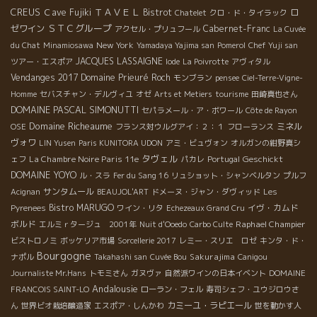
CREUS
ＴＡＶＥＬ
Ｃave Fujiki
Bistrot
ロ
Chatelet
クロ・ド・タイラック
ＳＴＣグループ
ゼワイン
Cabernet-Franc
アクセル・プリュフール
La Cuvée
New York
du Chat
Minamiosawa
Yamadaya Yajima san
Pomerol
Chef Yuji san
JACQUES LASSAIGNE
ツアー・エスポア
Iode
La Poivrotte
アヴィタル
Vendanges 2017
Domaine Prieuré Roch
モンブラン
pensee
Ciel-Terre-Vigne-
Homme
セバスチャン・デルヴィユ
オゼ
Arts et Metiers
tourisme
田崎真也さん
DOMAINE PASCAL SIMONUTTI
セパラメール・ア・ボワール
Côte de Rayon
Domaine Richeaume
ミネル
OSE
フランス対ウルグアイ：２：１
フローランス
ヴォワ
LIN Yusen
Paris KUNITORA UDON
アミ・ビュヴォン
オルガンの紺野真シ
タヴェル
La Chambre Noire Paris 11e
Geschickt
ェフ
パカレ
Portugal
DOMAINE YOYO
ル・スラ
Fer du Sang 16
リュショット・シャンベルタン
プルフ
サンタムール
Acignan
BEAUJOL'ART
ドメーヌ・ジャン・ダヴィッド
Les
Bistro MARUGO
イヴ・カムド
Pyrenees
ワイン・リタ
Echezeaux Grand Cru
ボルド
Raphael Champier
エルミｒタージュ 2001年
Nuit d'Ooedo
Carbo Culte
ビストロノミ
ボッケリア市場
Sorcellerie 2017
レミー・スリエ ロゼ
キンタ・ド・
Bourgogne
Sakurajima
ナポル
Takahashi san
Cuvée Bou
Canigou
Journaliste Mr.Hans
トモミさん
ガヌヴァ
自然派ワインの日本イベント
DOMAINE
Andalousie
FRANCOIS SAINT-LO
ローラン・フェル
寿司シェフ・ユウジロウさ
カミーユ・ラピエール
ん
世界ビオ栽培醸造家
エスポア・しんかわ
世を動かす人