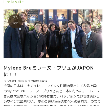
ルのマルク・ペノを囲んで、ミュスカデで生ガキを食べました。
Lire la suite
最高の組み合わせ !！ 「すごくピッタリあってるよ ! 素晴らし
いマリアージュだ！」と、言い続けるマルク。 ほんとに、彼のミ
ュスカデは本人と同じように自然で底力があり、 生ガキのヨウ素
26
iodéを自然に流してくれる。 なんて幸せな時を与えてくれるワイ
Jan
ンなんだろう。みんなを幸せにしてくれるんだろう。 ありが
とう マルク・ペノ、 皆さん。 しかし、オザミレストラン
のウィンドウに見るヴァンショーのポスターが、どうしてもカッ
プラーメンにしか見えないのは私だけかしら？
Mylene Bruミレーヌ・ブリュがJAPON
に！！
Par
Asami
Publié dans
Visite
,
Resto
今回の日本は、ナチュレル・ワイン女性醸造家として人気上昇中
のMylene Bru ミレーヌ・ブリュさんと日本に行った。 ミレーヌ
さんは大変なパッションの持ち主だ。パッションだけでは美味し
いワインは出来ない。 変化の速い気候の変化への適応力、つまり