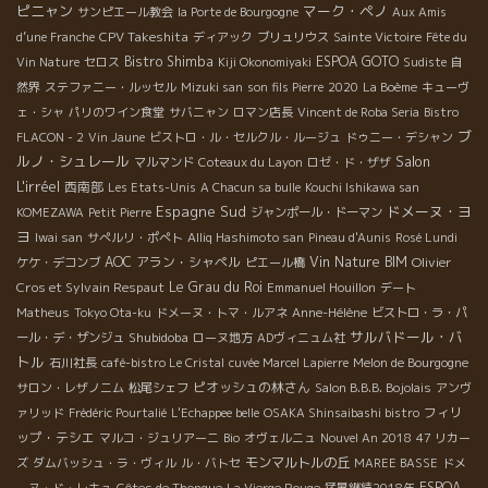
ピニャン
マーク・ペノ
サンピエール教会
la Porte de Bourgogne
Aux Amis
CPV Takeshita
d’une Franche
ディアック
ブリュリウス
Sainte Victoire
Fête du
Bistro Shimba
ESPOA GOTO
Vin Nature
セロス
Kiji Okonomiyaki
Sudiste
自
然界
ステファニー・ルッセル
Mizuki san
son fils Pierre
2020
La Boème
キューヴ
ェ・シャ
パリのワイン食堂
サバニャン
ロマン店長
Vincent de Roba Seria
Bistro
ブ
FLACON - 2
Vin Jaune
ビストロ・ル・セルクル・ルージュ
ドゥニー・デシャン
ルノ・シュレール
Salon
マルマンド
Coteaux du Layon
ロゼ・ド・ザザ
L'irréel
西南部
Les Etats-Unis
A Chacun sa bulle
Kouchi Ishikawa san
Espagne Sud
ドメーヌ・ヨ
KOMEZAWA
Petit Pierre
ジャンポール・ドーマン
ヨ
Iwai san
サぺルリ・ポぺト
Alliq Hashimoto san
Pineau d'Aunis
Rosé Lundi
AOC
アラン・シャペル
Vin Nature BIM
Olivier
ケケ・デコンブ
ピエール橋
Cros et Sylvain Respaut
Le Grau du Roi
Emmanuel Houillon
デート
Matheus
Tokyo Ota-ku
ドメーヌ・トマ・ルアネ
Anne-Hélène
ビストロ・ラ・パ
サルバドール・バ
Shubidoba
ール・デ・ザンジュ
ローヌ地方
ADヴィニュム社
トル
石川社長
café-bistro Le Cristal
cuvée Marcel Lapierre
Melon de Bourgogne
ピオッシュの林さん
サロン・レザノニム
松尾シェフ
Salon B.B.B. Bojolais
アンヴ
フィリ
ァリッド
Frédéric Pourtalié
L'Echappee belle
OSAKA Shinsaibashi bistro
ップ・テシエ
マルコ・ジュリアーニ
Bio
オヴェルニュ
Nouvel An 2018
47 リカー
モンマルトルの丘
ズ
ダムバッシュ・ラ・ヴィル
ル・バトセ
MAREE BASSE
ドメ
ESPOA
ーヌ・ド・レキュ
Côtes de Thongue
La Vierge Rouge
猛暑継続2018年