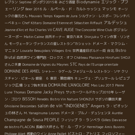
Biodynamie
エリック・プフ
レブラン
Septime
ポンポワ2015年
みどり酒屋
ェーリング
ル・ルペール・ド・カルトゥッシュ
マッシモ
Beier 2016
オーリ
ックの藤元さん
Mauvais Temps
Kagami de Jura
シルヴァン・レスポー
フレンチバ
アルデッシュ
ーベキュー
Chef Kôtaro
Domaine Etienne et Sébastien Riffault
CAVE AUGE
ボジョレ
Jeanne d'Arc et Roi Charles VII
The Concorde Wine Club
ーヌーボー
Matin Calme
田所オーナー
東京六本木
Shinjuku
ワイン作家・リンさ
ドメーヌ・マクシム・
ん
モーヴェータン
ヴァランスの星レストラン”カシェット
Bistro
マニョン
台北
Loucate
Beaujolais Villages
Eric
世界遺産旧ボルドー街
Brutal
自然派ワイン専門店・ロックス・オフ
Château Plaisance
Hirofumi SHOJI
STC
さんご夫妻
Domaine de Vignes du Maynes
Pays de l'Europe orientale
DOMAINE DES AMIEL
シャトー・ラゲール
フォジェール
レストラン・ソヤ
クリ
レピュブ
スチャン・ビネール
銀座 ６
東京・築地場外
キューヴェ・プリュサール
DOMAINE L'ANGLORE
リック広場
シェフ鈴木洋治
Mas Lau 2013
Pleine
Domaine Jacky Preys
Lune
Thomas
サッカーワールドカップ2018年
レーザ
BISSOH
ン・ゴロワ
Penedès
Bistro Vin Nature SHONZUI
サボリの鎌田夫妻
salon de vin ''INDIGENES''
Angers
ラ・ピオッシ
Ghislaine Descombes
ュの林さん
M. Yanaginuma
Leynes
ドメーヌ・ブルノ・デュシェンヌ
Aurélie
Champagne de Sousa
PEOPLE
ラ・ランベラ
Gilles Davasse
フィリップ
de bistro FLACON
セ・ル・ヴァン
長崎の大坪さん
Hermitage
Amis Buvons
ビストロ・アトリエ
Philippe Aliet
感動のワイン
Anne Paillet
フィロソフィー