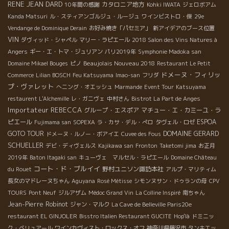
RENE JEAN DARD
カタロニア地方
10年間の感謝
Kohki IWATA
ジェロボアム
Kanda Matsuri
ル・スティアンゴルジュ・ルージュ
ワインビストロ・俊
29e
Vendange de Dominique Derain
お好み焼き「パセミア」
新アイデアのブース位置
VIN
ダヴィッド・シャペル
マリー・ラピエール
2018 Salon des Vins Natures à
Angers
ギー・エ・トマ・ジュリアン
パリ2019年
Symphonie Madoka san
Beaujolais Nouveau 2018
Domaine Mikael Bouges
ピノ
Restaurant Le Petit
ドメーヌ・フィリッ
Commerce
Lilian BOSCH
Feu Katsuyama
Imao-san
フリダ
プ・ヴァレット
へニング・オエッシュ
Marmande
Event Tour
Katsuyama
restaurent L'Alchemille
レ・ガニヴェ
中村さん
Bistrot La Part de Anges
Importateur REBECCA
グループ・エスポア
マチュー・エ・カミーユ・ラ
ピエール
ESPOA
Fujimama san
SOPEXA
ラ・カサ・デル・ぺロ
タヴェル・ロゼ
DOMAINE GERARD
GOTO TOUR
ドメーヌ・ルノー・ボアイエ
Cuvee des Fous
SCHUELLER
デビ・ディヴェルス
Kajikawa san
Fronton
Taketomi jima
お正月
2019年
Baton Itagaki san
キューヴェ マルセル・ラピエール
Domaine Château
コート・ド・ブルイイ
野村ユニソン諏訪本社
du Rouet
アルプ・マリティム
長女のマドレーヌちゃん
Aguyana
Rosé Métisse
シモンヌサン・ドゥランの母
CPV
TOURS
Pont Neuf
ジルアザム
Médoc Grand Vin
La Colline Inspiré
南ちゃん
Jean-Pierre Robinot
ジャン・マルク
La Cave de Belleville Paris20e
restaurant EL GINJOLER
Bisstro Italien Restaurant GUCITE
Hop'là
ドミニッ
ク・べリュアール
ワインカヴィスト・ロックス・オフ
神奈川県藤沢市
タンキエッ