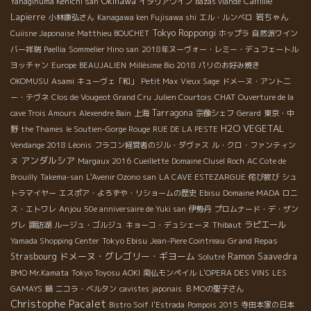
Okinawa
Camille
Yanaginuma Kenichi san
イタリアワイン
Bazas viande
Lapierre
岩ちゃん
小林康弘さん
Kanagawa ken Fujisawa shi
エル・ルンベロ
Tokyo Roppongi
Cuiisne Japonaise
Matthieu BOUCHET
ホップラ
自然派ワイン
バー祥瑞
Paellia
Sommelier Hino san
2018年ヌーヴォー・レミー・デュフェートル
ヨッチャン
Europe
BEAUJALIEN
Millésime Bio 2018
パリのお好み焼き
OKOMUSU
Asami
キューヴェ「和」
Petit Max
Vieux Sage
ドメーヌ・アント二
CHAT
ー・テヴネ
Clos de Vougeot Grand Cru
Julien Courtois
Ouverture de la
Tarragona
cave Trois Amours
Alexendre Bain
上海
宗像シェフ
Gerard
東京・中
H2O VEGETAL
野
the Thames
le Soutien-Gorge Rouge
RUE DE LA PESTE
Vendange 2018 Léonis
フラコン経営者のジル・ダヴァス
ル・クロ・ファンティン
アンダルシア
ヌ
Margaux 2016
Cueillette
Domaine Clusel Roch
AC Cote de
Brouilly
Takema-san
L'Avenir Ozono san
LA CAVE ESTEZARGUE
侘び寂び
シュ
トラマイヤー
エスポア・よろずや・リショームの歴史
Ebisu
Domaine MADA
ロニ
Anjou
ス・エトワレ
50e anniversaire de Yuki san
伊勢丹
プロムナード・デ・ザン
ラピエール
グレ
諏訪湖
ルージュ・ゴルジュ
キョーコ・デュシェーヌ
Thibaut
Tokyo Ebisu
Grand Repas
Yamada Shopping Center
Jean-Piere Cointreau
ドメーヌ・グレゴリー・ギヨーム
Strasbourg
Ramon Saavedra
Solutré
BMO Mr.Kamata
Tokyo Toyosu AOKI
南仏モンペイル
L'OPERA DES VINS
LES
GAMAYS
鍋
ニコラ・ベルタン
cavistes japonais
ＢＭОの聖子さん
Christophe Pacalet
Bistro Soif
l'Estrada
Pompois 2015
寺田本家の日本