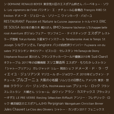
さんにも、そんな一本をトロワザムールでみつけてもらいたいも
ン
DOMAINE RENAUD BOYER
東京荒川区のエスポア山枡さん
バーベキュー・ソワ
のです。 今回、このフェスティヴァンで自然派ワインを普段あ
レ
Les vignerons de l'iréel
パシオン・エ・ナチュール心斎橋店
François RIBO
St
まり飲んだことがないという20代の女性と知り合いになりまし
ドメーヌ・ジェローム・ソリーニ
Emilion
ワインカーヴ・パピーユ
た。 彼女に聞きました。この会場で一番飲みやすくて美味しいと
RESTAURANT
Passion et Nature
ERIC
la Cuisine Japonaise
トゥルイヤス
感じたワインは何でしたか？ 彼女に連れていかれたのはイースト
BMO
DE SOUSA
600年の栗の木
梶川さん
Domaine Vacheron
L'Echappee belle
ラインブースでした。 そこで、彼女が指をさしたワインはなん
エスポア
rosé
Aventure
ボジョレフェアー
サンフォニー・テイスティング
レスト
と！モーペルチュイのロゼ発泡ワインでした。 自然な甘みがスル
ラーダ地域
Tokyo Kanda
久留米ワインスクール
Teradanonke
Avec le Temps
St
ッと喉を通過して心地よい後味。 酸味と果実味のバランスが抜群
l'anglore
シルヴァンさん
Joseph
パリの自然派ワインバー
Fujiwara
vin du
でとにかく美味しい！本当に美味しいネ！改めて声をあげ合いま
sabre
アエラシオン
BMOツアー
ビストロ・セレスタン
Mr.Tamajo de Diony
した。 フランスへ行って、食事の最初に飲む発泡だけが美味しい
Sud-Ouest
わけじゃない、最後に飲まれる発泡こそがとてつもなく美味しい
Stéphanie Roussel
宮川さん
フランスサッカーワールド優勝2018年
ってことに気づく。 このロゼ発泡ワインは、とびきりの食事をし
スリエ醸造所
オクトーブル
2017年の収穫情報
エスポア・もりたか
レストラン
た最後にもってきたい、そんなワインです。 少し疲れた胃に流し
ドメーヌ・ド・ラ・ヴ
「シャトーブリアン」
ガレジャッド
リムー
岡田シェフ
込んでも心地よいこと間違いなし。 早速イーストラインブースを
ィエイユ・ジュリアンヌ
マジエール
ボージョロワーズ
2018年ビュヴォン・ナ
取り仕切る大好きな紀子姉さんに説明してもらう。 品種はガメ
ブルゴーニュ
大阪の小松屋
チュール
ソムリエの日野さん
アメリカ
東京・世
イ。 場所はオーヴェルニュ。 そういえば、4月にブルターニュ
クラウン・バー
ジュンさん
Hoshikawa-san
プリューレ・ロック
田谷
フラン
で行われたワインの祭典VINI CIRCUSでもみんなの印象に残って
アラン・カステックス
スレストラン 大輔さん
リショーム 白ワイン
ブラッスリ
いた。 オーヴェルニュが熱い！そのなかでもモーペルチュイのワ
ーオザミ
LE PRE VERRE
Riesling
Sébastien Riffault
アンリー・フレデリック・ロ
インは皆を爽やかな気分にしていた。とっても好印象だったの
Perpignan
ック
横浜緑区のエスポアしんかわ
Waingakuen
Christian Binner
だ。 そんなこんなでフェスティヴァンは、自然派ワインを愛す
Jules Chauvet
Le Clos des Oliviers
シャトー・カンボン2017
フェニックス
る情熱溢れる人たちの手によって大盛況に終わりました。 とにか