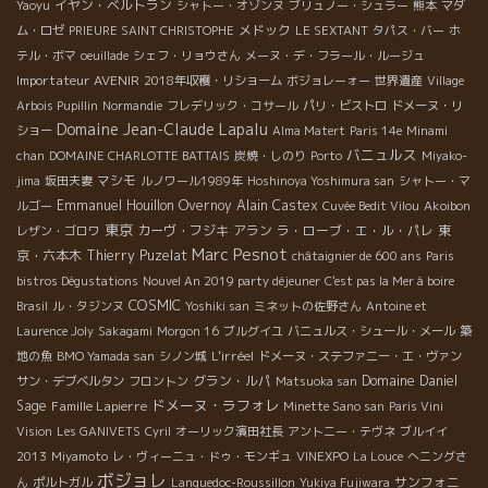
イヤン・ベルトラン
Yaoyu
シャトー・オゾンヌ
ブリュノー・シュラー
熊本
マダ
く楽しく幸せな時間があっという間に過ぎてゆき、それぞれのブ
メドック
ム・ロゼ
PRIEURE SAINT CHRISTOPHE
LE SEXTANT
タパス・バー
ホ
ースでは、それぞれにドラマがあったことでしょう。 改めて自然
テル・ボマ
oeuillade
シェフ・リョウさん
メーヌ・デ・フラール・ルージュ
派ワインの持つ力と美味しさに感心させられました。 魅了された
Importateur AVENIR
2018年収穫・リショーム
ボジョレーォー
世界遺産
Village
人たちによって魅了していく。それが幸せのサイクルとなって皆
Arbois Pupillin
Normandie
フレデリック・コサール
パリ・ビストロ
ドメーヌ・リ
を幸せにしていく。 そんなきっかけを沢山つくってくれたフェス
Domaine Jean-Claude Lapalu
ショー
Alma Matert
Paris 14e
Minami
ティヴァンに感謝し、勢いづく自然派ワインの世界を、微力なが
バニュルス
chan
DOMAINE CHARLOTTE BATTAIS
炭焼・しのり
Porto
Miyako-
ら、これからますます盛り上げていけたらと思います。 恵比寿ト
マシモ
jima
坂田夫妻
ルノワール1989年
Hoshinoya Yoshimura san
シャトー・マ
ロワザムール http://3amours.com/ 株式会社エスポア
Emmanuel Houillon Overnoy
Alain Castex
ルゴー
Cuvée Bedit Vilou
Akoibon
http://espoa.co.jp/ イーストライン http://www.tokoseika-
東京
カーヴ・フジキ
アラン
ラ・ローブ・エ・ル・パレ
東
レザン・ゴロワ
group.jp/html/page5.html 飯田橋メリメロ
Marc Pesnot
京・六本木
Thierry Puzelat
châtaignier de 600 ans
Paris
http://www.melimelo-web.com/ 大阪うずら屋 大阪府大阪市都島
bistros Dégustations
Nouvel An 2019 party déjeuner
C'est pas la Mer à boire
区都島中通3-5-24 06-6927-3535 銀座オザミ
COSMIC
http://www.auxamis.com/ 長崎アンペキャブル
Brasil
ル・タジンヌ
Yoshiki san
ミネットの佐野さん
Antoine et
http://impeccable.petit.cc/ 東銀座ヴィヴィエンヌ
Laurence Joly
Sakagami
Morgon 16
ブルグイユ
バニュルス・シュール・メール
築
http://twitter.com/Vivienne_GINZA 目黒 le verre vole a
L'irréel
地の魚
BMO Yamada san
シノン城
ドメーヌ・ステファニー・エ・ヴァン
tokyo http://www.leverrevoletokyo.com/info.html
グラン・ルパ
Domaine Daniel
サン・デブベルタン
フロントン
Matsuoka san
ドメーヌ・ラフォレ
Sage
Famille Lapierre
Minette Sano san
Paris Vini
Vision
Les GANIVETS
Cyril
オーリック濱田社長
アントニー・テヴネ
ブルイイ
2013
Miyamoto
レ・ヴィーニュ・ドゥ・モンギュ
VINEXPO
La Louce
へニングさ
ボジョレ
サンフォニ
ん
ポルトガル
Languedoc-Roussillon
Yukiya Fujiwara