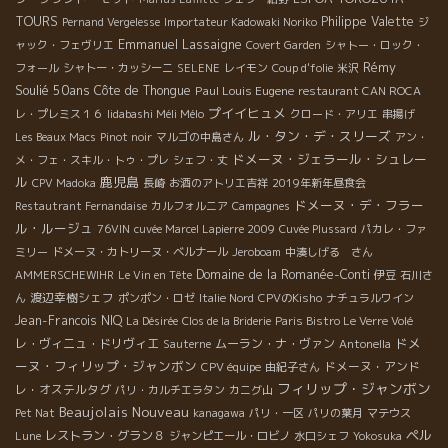
TOURS
Philippe Valette
Pernand Vergelesse
Importateur Kadowaki Noriko
ジ
Emmanuel Lassaigne
ャック・フェヴリエ
Covert Garden
シャトー・ロック・
Rémy
フォール
シャトー・カッシーニ
SELENE
レイモン
Coup d'folie
米沢
Soulié 50ans
Côte de Thongue
Paul Louis Eugene
restaurant CAN ROCA
プイイヒュメ
レ・プレミス１６
Iidabashi Méli Mélo
クロード・アリエ
串揚げ
ル・タン・デ・スリーズ
Les Beaux Macs
Pinot noir
マルゴの中島さん
アン・
ドメーヌ・ジェラール・シュレー
メ・フェ・スキル・トゥ・プレ
シェフ・丈
ル
鹿児島
CPV Madoka
長崎
お酒のアトリエ吉祥
2019年新年昼食会
ドメーヌ・デ・フラー
Restautrant Fernandaise
カルフォルニア
Campagnes
ル・ルージュ
76VIN
cuvée Marcel Lapierre 2009
Cuvée Plussard
パカレ・ファ
ミリー
ドメーヌ・カトリーヌ・ベルナール
Jeroboam
中湊しげる さん
Domaine de la Romanée-Conti
AMMERSCHEWIHR
Le Vin en Tête
伊豆
石川さ
渡辺幸樹シェフ
ん
ポンポン・ロゼ
Italie Nord
CPVのKisho
ナチュラルワイン
Jean-Francois NIQ
La Désirée
Clos de la Briderie
Paris Bistro Le Verre Volé
ドメ
レ・ヴィニュ・ドリヴィエ
ムーラン・ナ・ヴァン
Sauterne
Antonella
ーヌ・フィリップ・ジャンボン
ドメーヌ・アンド
CPV équipe
由紀子さん
フィリップ・ジャンボン
レ・オステルタグ
パリ・カルチエラタン
カニグ山
Beaujolais Nouveau
Pet Nat
kanagawa
パリ・一区
パリの葉月
マテウス
ペル
レストラン・グラン８
Lune
ジャンピエール・ロビノ
水口シェフ
Yokosuka