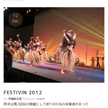
を吉田豚と和牛で摂取した。 いざ、出陣！！ 日本には多くのミレ
Jean Foillard＊ジャン・フォワラールをサービスしてくれた。 ジ
ーヌ・ファンが待っている。 有難う！AUXAMISスタッフ！！
ャンの熟練技、流石だ。ブレのない美味しさ。 料理も繊細で美味
AUXAMISビルは銀座の新星だ！！この界隈が明るくなった。
しい。 Wagyu – Boeuf japonais オザミの和牛は美味しい。 フラ
12
ール・ルージュのグラヌーズを開けた。 素晴らしいマリアージだ
Déc
った。 Que c’est bon. On a ouvert Les Glaneuses de chez
Foulard Rouge. Magnifique mariage. Jean François Nicq＊ジャ
ン・フランソワ・ニックの顔とピレネー山脈の麓のモンテスキュ
ー村の景色が浮かんできた。 ムッシュ丸山が、考案中の新作デザ
ートをもってやって来た。 見かけはどこから見ても，皮をむいた
だけの茹で卵。 打皮はそのままで、切ると中身がクリーム、黄身
も使った立派なデザート。 なかなか面白い。 Crabe japonais 私
はカニに目がない。イヤ、全く抵抗力がない。と云った方が正し
い。 カニが食べられると聞いたら何をおいても行ってしまう程、
カニが大好きだ。 日本に来る楽しみの一つがカニである。 素材そ
のものでここまで完成された旨味を持っている食べ物はないと思
う。 今日はこのメンバーでやった来た。丸山宏人。梶川さん。 久
しぶりの梶さんとの再会だ。梶さんはソムリエ世界コンクールで
FESTIVIN 2012
第５位に入賞した元ソムリエ日本優勝者。 今では、ソムリエは卒
業して、全く別の仕事をしている。噛めば噛むほど味のある人
Par
伊藤與志男
Publié dans
Event
だ。 忙しので時々しか会えない。 しかし、カニ屋さんには美味し
昨年は第2回目の開催にして約1400名の来場者があった