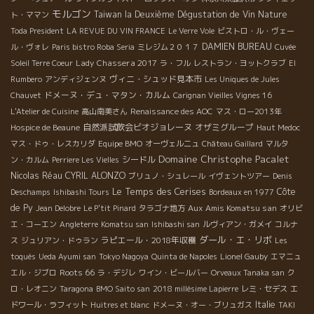
モルゴン
Taiwan la Deuxième Dégustation de Vin Nature
ト・ママン
Toda President
LA REVUE DU VIN FRANCE
Le Verre Vole
ビストロ・ル・ヴェー
DAMIEN BUREAU
ル・ヴォレ
Paris bistro Roba Seria
ミレジム２０１７
Cuvée
Lady Chassera 2017
Soleil Terre Coeur
ラ・フル
レストラン・ヨットクラブ
El
ヴィニ・シュッド見本市
Rumbero
アンディジェンヌ
Les Uniques de Jules
ドメーヌ・デュ・マタン・カルム
Chauvet
Carignan Vieilles Vignes 16
L'Atelier de Cuisine
高山南美さん
Renaissance des AOC
マス・ロー2013年
自然派試飲会ビオジョレーヌ
オザミグループ
Hospice de Beaune
Haut Medoc
マス・ドゥ・レスカリダ
Equipe BMO
オーヴェルニュ
Château Gaillard
マルタ
Domaine Christophe Pacalet
シードル
ン・カルム
Perriere Les Vielles
Nicolas Réau
CYRIL ALONZO
ブリュノ・シュレール
イヴェントツアー
Denis
Le Temps des Cerises
Côte
Deschamps
Ishibashi Tours
Bordeaux en 1977
de Py
Aux Amis Komatsu san
Jean Delobre
Le P'tit Pinard
タラゴナ地方
オリビ
エ・コーエン
Angleterre
Komatsu san
Ishibashi san
ルヴィアン・ガメイ
コルナ
ダール・エ・リボ
ラピエール・2018年収穫
ス
ジュリアン・ドゥラン
Les
toqués
Ueda Ayumi san
Tokyo Nagoya
Quinta de Napoles
Lionel Gauby
エマニュ
Roots 66
エル・ジブロ
ラ・デジレ
ワイン・ビールバー
Orveaux Tanaka san
ク
ロ・レオニン
Taragona
BMO Saito san
2018 millésime Lapierre
レミ・セデス
エ
Italie
ドワール・ラフィット
Huitres et blanc
ドメーヌ・オー・ブリュガス
TAKI