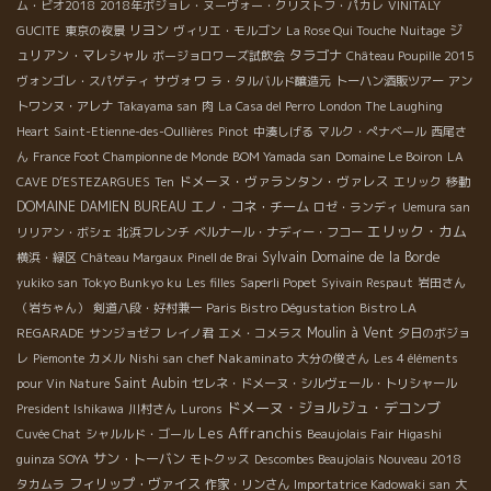
ム・ビオ2018
2018年ボジョレ・ヌーヴォー・クリストフ・パカレ
VINITALY
リヨン
ジ
GUCITE
東京の夜景
ヴィリエ・モルゴン
La Rose Qui Touche
Nuitage
ュリアン・マレシャル
タラゴナ
ボージョロワーズ試飲会
Château Poupille 2015
サヴォワ
ヴォンゴレ・スパゲティ
ラ・タルバルド醸造元
トーハン酒販ツアー
アン
トワンヌ・アレナ
Takayama san
肉
La Casa del Perro
London The Laughing
Heart
Saint-Etienne-des-Oullières
Pinot
中湊しげる
マルク・ぺナベール
西尾さ
ん
France Foot Championne de Monde
BOM Yamada san
Domaine Le Boiron
LA
ドメーヌ・ヴァランタン・ヴァレス
CAVE D’ESTEZARGUES
Ten
エリック
移動
DOMAINE DAMIEN BUREAU
エノ・コネ・チーム
ロゼ・ランディ
Uemura san
エリック・カム
リリアン・ボシェ
北浜フレンチ
ベルナール・ナディー・フコー
Sylvain
Domaine de la Borde
横浜・緑区
Château Margaux
Pinell de Brai
yukiko san
Tokyo Bunkyo ku
Les filles
Saperli Popet
Syivain Respaut
岩田さん
（岩ちゃん）
剣道八段・好村兼一
Paris Bistro Dégustation
Bistro LA
Moulin à Vent
REGARADE
サンジョゼフ
レイノ君
エメ・コメラス
夕日のボジョ
chef Nakaminato
レ
Piemonte
カメル
Nishi san
大分の俊さん
Les 4 éléments
Saint Aubin
pour Vin Nature
セレネ・ドメーヌ・シルヴェール・トリシャール
ドメーヌ・ジョルジュ・デコンブ
President Ishikawa
川村さん
Lurons
Les Affranchis
Cuvée Chat
シャルルド・ゴール
Beaujolais Fair
Higashi
サン・トーバン
guinza SOYA
モトクッス
Descombes Beaujolais Nouveau 2018
フィリップ・ヴァイス
タカムラ
作家・リンさん
Importatrice Kadowaki san
大