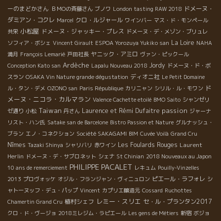
ーのまどかさん
ドメーヌ・
ＢＭОの斉藤さん
ブノワ
London tasting RAW 2018
ダミアン・コクレ
クロ・ルジャール
Marcel
ワインバー
マス・ド・モンペール
小松屋
ドメーヌ・ジャッキー・プレス
共栄
ドメーヌ・デ・メゾン・ブリュレ
La Loire
ソフィア・ボシェ
Vincent Girault
ESPOA Yorozuya Yukiko san
NAHA
ヤニック・アミロ
満月
François Lemarié
戸田社長
ヴァン・ピックール
Ardèche
Jordy
Conception Kato san
Lapalu Nouveau 2018
ドメーヌ・ド・ボ
ディオニ社
スラン
OSAKA Vin Nature grande dégustation
Le Petit Domaine
ド
ル・タン・デメ
OZONO san
Paris République
カリニャン
シリル・ル・モワン
メーヌ・ニコラ・カルマラン
Valence Cachette etoilé
BMO Saito
シャンゼリ
Taiwan
passion
Laurence et Rémi Dufaitre
ゼ通り
小松
丹さん
ジャーナ
リスト・ハン氏
Satake san de Barcelone
Bistro Passion et Nature
グルナッシュ・
ブラン
エノ・コネクション
Société SAKAGAMI
BIM
Cuvée Voilà
Grand Cru
Nîmes
Les Foulards Rouges
Laurent
Tazaki Shinya
シャリバリ
赤ワイン
Herlin
ドメーヌ・デ・サブロネット
シェナ
St Chinian
2018 Nouveaux au Japon
PHILIPPE PACALET
10 ans de remerciement
レキュム
Pouilly-Vinzelles
ピエール・ラフォレ
2013
プロヴォッケ
オジル・フランジャン・ヴィニュロン
シ
ャトーヌッフ・デュ・パップ
Vincent
カプリエ醸造元
Cossard
Ruchottes
レミー・スリエ
植村シェフ
セ・ル・プランタン2017
Chamertin Grand Cru
クロ・ド・ヴージョ
2018ミレジム・ラピエール
Les gens de Métiers
新宿
ボジョ