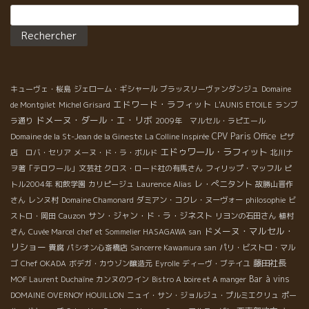
Rechercher :
人間が3時間程度で一人当たり消費出来る飲食の量がだいたい決ま
っていること。 自然派のワインと関わりある興味深い飲食店の味
を全て味わうことは出来ませんでした。 すごく残念！全部食べた
いのに！！飲みたいのにー！！！ 参加店舗リストの中には、東京
じゃなかなか味わえない大阪うずら屋さんや、長崎のアンペキャ
ブルの名前もありました。 そして真っ先に走って行った飯田橋の
キューヴェ・桜島
ジェローム・ギシャール
ブラッスリーヴァンダンジュ
Domaine
エドワード・ラフィット
兄貴！自然派ワイン界の兄貴！宗像さんのお店メリメロ出店ブー
de Montgilet
Michel Grisard
L'AUNIS ETOILE
ランブ
スには子豚ちゃんの丸焼が！！ 奥のブースの入り口では商店街の
ドメーヌ・ダール・エ・リボ
ラ通り
2009年 マルセル・ラピエール
魚やさん顔負けの掛け声で呼び込むオザミの丸山さんがロースト
CPV Paris Office
Domaine de la St-Jean de la Gineste
La Colline Inspirée
ピザ
ビーフを元気にサービス！ その隣には、若干丸山さんに圧倒され
エドゥワール・ラフィット
店 ロバ・セリア
メーヌ・ド・ラ・ボルド
北川ナ
ている様子の順子さん率いるヴィヴィエンヌチームが！ これまた
ヲ著「テロワール」文芸社
クロス・ロード社の有馬さん
フィリップ・マッフル
ピ
とびきり美味しいクスクスを提供していました。ホッと一息でき
レ・ぺニタント
トル2004年
和飲学園
カリピージュ
Laurence Alias
故勝山晋作
る。さすが癒し系ヴィヴィエンヌ！ パリの自然派ワインブームの
さん
レンヌ村
Domaine Chamonard
ダミアン・コクレ・ヌーヴォー
philosophie
ビ
火付け役となったビストロ、ヴェールヴォレを東京目黒で再現し
サン・ジャン・ド・ラ・ジネスト
ストロ・岡田
Cauzon
リヨンの石田さん
植村
今東京一熱い場所を提供するヴェールヴォレ・ア・トーキョー。
ドメーヌ・マルセル・
さん
Cuvée Marcel
chef et Sommelier HASAGAWA san
このブースでは苦手な人にも必ず美味しいと言わせる全く癖のな
リショー
貴腐
パシオン心斎橋店
Sancerre Kawamura san
パリ・ビストロ・マル
い絶品ブータンノワールが！ 造り手が来日するとこぞって立ち寄
藤田社長
ゴ
Chef OKADA
ボデガ・カウゾン醸造元
Eyrolle
ディーヴ・ブテイユ
る下町の名店！山利喜のモツ煮込みも！ どおする？どおする？な
Bar à vins
MOF Laurent Duchaîne
カンヌのワイン
Bistro A boire et A manger
に食べる？なにから飲む？？ なーんてやっているうちに3時間は
DOMAINE OVERNOY HOUILLON
ニュイ・サン・ジョルジュ・プルミエクリュ
ポー
あっという間に過ぎてゆきます。 インポーターブースも負けては