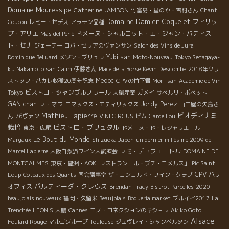
Domaine Mouressipe
Catherine JAMBON
竹富島・星のや・吉村さん
Chant
Domaine Damien Coquelet
フィリッ
Coucou
レミー・セデス
アラモン品種
プ・アリエ
ドメーヌ・シャルロット・エ・ジャン・バティス
Mas del Périé
ト・セナ
ジェーテー
ロバ・セリアのヴァンサン
Salon des Vins de Jura
Yuki san
Dominique Belluard
メゾン・ブリュレ
Moto-Nouveau
Tokyo Setagaya-
ku Nakamoto san
Calim
伊藤さん
Place de la Borse
Kevin Descombe
2018年クリ
Medoc
ストッフ・パカレ収穫20周年記念
CPVの竹下君
Mori-san
Academie de Vin
ビストロ・シャンブルノワール
Tokyo
大榮産業
ガメイ
サぺルリ・ポペット
GAN chan
レ・マウ
Jordy Perez
コマックス・エティリックス
山田屋の矢島さ
Mathieu Lapierre
ビオディナミ
ん
76ヴァン
VINI CIRCUS
ビム
Garde Fou
栽培
ビストロ・ブリュタル
東京・広尾
ドメーヌ・ド・レシャリエール
Le Bout du Monde
Margaux
Shizuoka Japon
un dernier millésime 2009 de
レミ・デュフェートル
Marcel Lapierre
大阪自然派ワイン大試飲会
DOMAINE DE
MONTCALMES
東京・豊洲・AOKI
レストラン「ル・プチ・コメルス」
Pic Saint
CPV パリ
Loup
Coteaux des Quarts
国会議事堂
ザ・コンコルド・ワイン・クラブ
パルティーダ・クレウス
オフィス
Brendan Tracy
Bistrot Parcelles
2020
beaujolais nouveaux
福岡・久留米
Beaujplais
Boqueria market
ブルイイ2017
La
Trenchée
LEONIS
大鵬
Cannes
エノ・コネクションのキショウ
Akiko Goto
Alsace
Foulard Rouge
マルゴグループ
Toulouse
ジュヴレイ・シャンベルタン