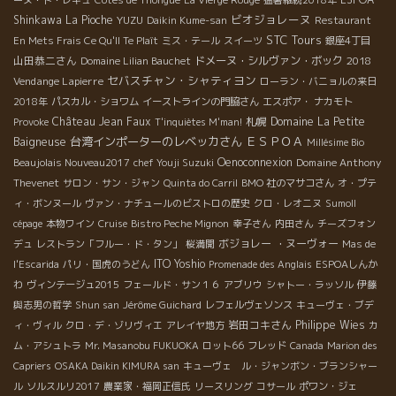
ビオジョレーヌ
Shinkawa
La Pioche
YUZU
Daikin Kume-san
Restaurant
STC Tours
En Mets Frais Ce Qu'Il Te Plaît
ミス・テール
スイーツ
銀座4丁目
山田恭二さん
ドメーヌ・シルヴァン・ボック
2018
Domaine Lilian Bauchet
セバスチャン・シャティヨン
Vendange Lapierre
ローラン・バニョルの来日
2018年
パスカル・ショワム
イーストラインの門脇さん
エスポア・ ナカモト
Château Jean Faux
札幌
Domaine La Petite
Provoke
T'inquiètes M'man!
台湾インポーターのレベッカさん
ＥＳＰＯＡ
Baigneuse
Millésime Bio
Oenoconnexion
Domaine Anthony
Beaujolais Nouveau2017
chef Youji Suzuki
Thevenet
サロン・サン・ジャン
Quinta do Carril
BMO 社のマサコさん
オ・プテ
ィ・ボンヌール
ヴァン・ナチュールのビストロの歴史
クロ・レオニヌ
Sumoll
cépage
本物ワイン
Cruise
Bistro Peche Mignon
幸子さん
内田さん
チーズフォン
ボジョレー ・ヌーヴォー
デュ
レストラン「フルー・ド・タン」
桜満開
Mas de
ITO Yoshio
l'Escarida
パリ・国虎のうどん
Promenade des Anglais
ESPOAしんか
わ
ヴィンテージュ2015
フェールド・サン１６
アブリウ
シャトー・ラッソル
伊藤
與志男の哲学
Shun san
Jérôme Guichard
レフェルヴェソンス
キューヴェ・ブデ
岩田コキさん
Philippe Wies
ィ・ヴィル
クロ・デ・ゾリヴィエ
アレイヤ地方
カ
ム・アシュトラ
Mr. Masanobu FUKUOKA
ロット66
フレッド
Canada
Marion des
Capriers
OSAKA Daikin KIMURA san
キューヴェ ル・ジャンボン・ブランシャー
ル
ソルスルリ2017
農業家・福岡正信氏
リースリング
コサール
ポワン・ジェ