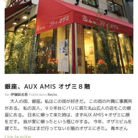
予定の打ち合わせを兼ねて初夜を楽しんだ。 明日から、セミナ
ー、試飲会、デイナーと一週間連日連夜のスケジュールが待って
いる。 景気・気合入れるにはバッチリのオザミだ。 今夜、飲ん
だワインの一部。 まず、セネシャリエールことマーク・ペノのム
スカデ2004年を開けた。 ウワー、まだ海の香り、微発泡すら残っ
ているほどの爽やかさ。 こんなムスカデの古酒を持っているのも
オザミの凄いところだ。 ラングドックのボートレイのOreeも開け
た。 ロワールのレジェンド、RobinotロビノさんのL’Ange Vin 、
Nocturneノクチュルヌを開けた。Magnifique !! ブラインド・テ
ースティング そして、最後はブラインドで一本。 コルナスのバル
タザール2002年だった。 ミレーヌのテースティング能力はかなり
のものだ。 パリのソぺクサでワイン講座の先生をやっていた経験
銀座、AUX AMIS オザミ８階
がある。 北ローヌのシラーまではあてた。バルタザール醸造は知
らない。 答えはバルタザール2002。 まだ０２があるとは流石の
Par
伊藤與志男
Publié dans
Resto
オザミ。オザミは懐が深い店だ。 地下のカーヴを見学 こんなお宝
大人の街、銀座。私はこの街が好きだ。 この街の片隅に事務所
ワインの古酒が沢山在庫あり。 流石のオザミ！！ 昨日・今日オー
がある。 私の友人、９０年台にパリに居た丸山広人の店もこの銀
プンしたビストロとは違う。 ２０年の歴史を見た。 ロックは
座にある。 日本に帰って来た時は、まずAUX AMIS＊オザミに顔
1993年があった。あのフィリップ・パカレが醸造したものだ。 こ
をだす。 我が家に帰ったという感じがする。 今年、オザミビルを
れは、恐らく丸山さんがパリ滞在中の９０年台に購入して、帰国
建てた。 今日はまだ行ってない８階のオザミにきた。 青木さん
時に持参したものだ さあ、明日からの全国行脚の旅のエネルギー
が、笑顔で対応してくれた。 季節がらボジョレ・ヌーヴォー、
Lire la suite