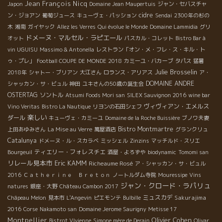
Jean François Nicq
Japon
Domaine Jean Maupertuis
ジャン・セバスチャ
cidre
ン・ジョアン
葡萄ジュース
キューヴェ・パッション
Sendai
2300年の杉の
木
湘南
ガイヤック
Allez les Verres
Qui évolue le Monde
Domaine Lammidia
グリ
ドメーヌ・マルセル・ラピエール
オット
パスカル・コレット
Bistro Bar à
vin UGUISU
Massimo & Antonella
レストラン「オン・メ・フレ・ス・キル・ト
ゥ・プレ」
Football COUPE DE MONDE 2018
カミーユ・バカーブ
タパス
猛暑
Julie Brosselin
2018年
シャトー・ブリアン
大江さん
ロランス・アリアス
ア・
DOMAINE ANDRE
シャッカン・サ・ビュル
神田
ユキさんの50歳の誕生会
OSTERTAG
ソントル
Atsumi Foods Mori san
SILEX Sauvignon 2016
wine bar
ヴィヴィアン・エメルス
Vino Veritas
Bistro La Nautique
リヨンの石田シェフ
楽しい
ダール
キューヴェ・カミーユ
Domaine de la Roche Buissière
ブノワ夫妻
Bistro Montmartre
上田あゆみさん
La Mise au Verre
萬屋酒店
グランクリュ
Catalunya
ドメーヌ・ル・スカラベ
ミッシェル
Zinzins
マッチルド・スリエ
ティエリー・フォレスチエ
Bourgeuil
酒屋・よろずや
biodynamic
Tomomi san
リレール見本市
Eric KAMM
Richeaume Rosé
ア・シャッカン・サ・ビュル
2016
Ｃａｔｈｅｒｉｎｅ Ｂｒｅｔｏｎ
ノートルダム寺院
Mouressipe
Vins
ジャン・クロード・ラパリュ
natures
銀座・大野
Château Cambon 2017
ミュスカデ
Sakurajima
Châpeau Melon
見本市
L'Angevin
ピエモンテ
Bulbille
2016
Corse
Nakamoto san
Domaine Jerome Saurigny
Metisse 17
Montpellier
Olivier Cohen
Bistrot VIvienne
Simone mère de Derain
Olivar