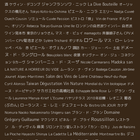
ジャンフランソワ・ニック
La Dive Bouteille
酒
ケヴィン・デコンブ
オーリッ
ピエール・ニコラ
クスの橋元さん
Tokyo Koto-ku Oshima
エミリー
Nadja
Cuveé
Ouech Cousin
ソミュール
Cuvée Passion
ビストロ「俊」
Vin de France
オルヴォ
ー、オリゾン
Rebecca
Tokyo Guinza
Une île
ロンドンの自然派ワインバー
自然派
ワイン見本市
東京のリョウさん
マス・オ・ビュイ
mamagoto
斉藤順子さん
CPVメ
ロワール
CPV菊池まどか
マス・ロー
ンバー
Sylère Trichard
オリオル
レシャ
ドメー
ピエール・オヴェルノワ
ッペ・ベル 赤
諏訪
カー・ジェー・ベー
土佐
ヌ・ド・ラングロール
Beaujolais blanc
夜景
オリヴァー
オン・ジュ・コネクシ
シャンパーニュ・ド・スーザ
Madoka san
ョン
9カーヴ
Nicole Carmarans
Jérôme
LA NATURE A HORREUR DU VIDE
ムーラン・ナ・ヴォン
Bodega Cauzon
Jouret
Salon des Vins de Loire
Alpes-Maritimes
Château-Neuf-du-Pape
Taiwan Dégustation Vin Nature
Cyril Alonso
Mondial du Vin biologique
ドメ
サカガミ社の高橋社長
ーヌ・ドーピヤック
Echappée Belle Rose
レ・グラン・ヴェ
葡呑
ール
Laurence Manya-Krief
L'Ecume
ハヤリテラス
2018年収穫・レオニス
(ぶのん)
ローランス・エ・レミ・デュフェートル
Bistro UN JOUR
カナダ
Domaine
Nomura Naoko
Nakaminato Shigeru san
ブラン・ド・ブラン
Roussillon
Grégory Guillaume
マクシマス
ピネル・デ・ブライ
レストラ
麻美
ン ル・ディヴィル
ジロンナ三ツ星レストラン「カン・ロカ」
Jus de Raisins
La Méditerranée
デコ
La Pioche Hayashi Shinya
La Cadette
Montmartre Bis