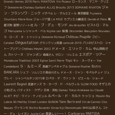
Grands Verres 2018 Paris
MANTOVA
Vin Picoeur
ローランス・マニヤ・クリエ
ジャ
フ
Domaine de Chateau Gaillard
ALLIQ
Brouilly 2013
DOMAINE RIVATON
ン・フランソワ・ニック
イザベル
レ・ザルミエール
東京銀座
Fujiwara
Shuntaro
Marie Rose
ジョージア国
LA MISE
カプリエル醸造元
Davide et Piera
萬
ル・ブ・デュ・モンド
ビストロ・マル
屋天狗
星野リゾート社
Jeu de quilles
ゴ
桜島
Maruyama
レシャッペ・ベル
Kojima san
Descombes Beaujolais Nouveau
Château Poupille
ラ・ローズ・キ・トゥッシュ
Domaine Richaud
ゴビー
Dégustation
Catalan
グランクリュ街道
canicule 2018
パリのビストロ・シャ
ドメーヌ・エリック・カム
中山良則さ
トーブリアン
Château Meylet 2002
エスポア・ツアー
ん
カトリーヌ・ジャンボン
森高さん
サロン・リレエル
Yoyo
Mondeuse Tradition 2003
Eglise Saint Pierre
モト・ヌーヴォー
Yve
ラ・ルミーズ
Bistro
Camdebord
長崎アンペキャブル
Domaine Picatier
BIANCARA
シェフ・ソムリエの長谷川さん
ドメーヌ・ジャン・モペルチュイ
ジュ
ヴレイ・シャンベルタン2015年
ロペラ・デ・ヴァン
ラ・ピエール・ショード
Laurent Bagnol
オザミの
武道オンズ
ラ・カーヴ・ド・ベルヴィル
SLOW FOOD
小松さん
バティスト・クザン
日本・浜松
Gamay
Tokyo Arakawa-ku
Claude
ルペール・ド・カルトゥッシュ
ALIET
オビ・ワイン・ケノビュル
Moulin Pey
Yann Bertrand
Labrie
40 Maltby Street London
BUNON
Vin de Cannes
Clos
BMO山田さん
Baquey
ヴァランセ
Bistro Buvards
Ginza Kiji Okonomiyaki
コト
Corbieres
PARTIDA
美味しい～～！
ー・デュ・レイヨン
Juste Ciel