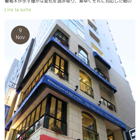
葡萄木が示す僅かな変化を読み取り、素早くそれに対応した畑の
世話を施すことができる。葡萄と対話ができる繊細な感性を持っ
Lire la suite
ている人だ。 “ワインは葡萄園で造る”を真に実行している。
PASSION, 繊細な感性 意思の強い実行力 この3つで“ミレーヌ旨
味”ともいえる独特なスタイルをつくりあげた女性だ。 フランスで
9
も自然派ワイン専門店、ビストロで大人気のワインだ。 Mylene
Nov
Bru est chez AuxAmis des Vins (Ginza・TOKYO) ミレーヌ・ブ
リュさんが銀座のオザミ・デ・ヴァンに 私は日本に着くとまずオ
ザミに行く。 今回もミレーヌとブルノーを連れて，準我が家のオ
ザミに直行した。 ここには私の飲みたいワインがある。 オザミに
はフランスまでワイン研修に来たソムリエが多い。 机の上で勉強
しただけの知識とは違う。 的確に心地よくサーヴィスしてくれ
る。 一階いるプティ・オザミの松岡さんが気持ち良く迎えてくれ
た。 松岡さんの気遣いサーヴィスは天下一品だ。 お客さんの心を
先取りしてサッと動いてくれる。 ここまでできるサーヴィスマン
はなかなかいない。 今日は３階のオザミ・デ・ヴァンに会食。 ミ
レーヌ日本へようこそ！シャンパーニュは勿論、 あのスカットし
たChampagne Jacques Lassaigne＊ジャック・ラセーニュで祝
った。 日本着の初日はこのメンバーで楽しんだ。 左から、ESPOA
社長の堀江さん、ミレーヌ、ブルノー、丸山さん、まどかさん、
私、ESPOAの石丸さん。 この楽しいメンバーで、明日からの過密