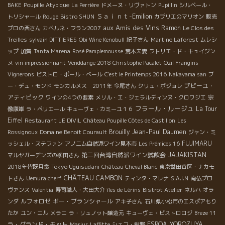
BAKE
Poupille Atypique
La Perrière
ドメーヌ・リヴァトン
Pupillin
シルベール・
Ｓａｉｎｔ-Emilion
トリシャール
Rouge
Bistro SHUN
カプリエのマリオン
販売
aux Amis des Vins
Ramon
プロの西さん
カベルネ・フラン2007
Le Clos des
Treilles
sylvain DITTIERES
Obi Wine Kenobull
紀子さん
Martine Laforest
ムレシ
ップ
加賀
Tanta Marena
Rosé Pamplemousse
荒木夫妻
ラトリエ・ド・キュイジン
ヌ
vin impressionnant
Venddange 2018 Christophe Pacalet
Ozil Frangins
Vignerons
ビストロ・ポール・ベール
C'est le Printemps 2016
Nakayama san
ブ
プピーユ・
ー・デュ・モンド
モンカルメス 2011年
今尾さん
クリュ・ボジョレ
アティピック
ワインの4つの要素
メリル・エ・ジェラルディンヌ・クロワジエ
宗
フラール・ルージュ
La Tour
像康雄
ラ・ペリエール
キューヴェ・カミーユ１６
Eiffel
Restaurant LE DIVIL
Château Poupille Côtes de Castillon
Les
Brouilly
Jean-Paul Daumen
Rossignoux
Domaine Benoit Courault
ジャン・ミ
FUJIMARU
ッシェル・ステファン
アノニム自然派ワイン見本市
Les Prémices 16
第二回台湾自然派ワイン試飲会
JAJAKISTAN
マルヤガーデンズの柳田さん
Tokyo Uguisudani
2018年皆既月食
Château Cheval Blanc
東京世田谷区・ナカモ
CHÂTEAU CAMBON
トさん
Uemura cherf
ティンタ・マレナ
S.A.I.N
南仏プロ
ヴァンス
Valentia
寿司職人・大田大介
îles de Lérins
Bistrot Atelier
ネルハ
オラ
ルフォロゼ
ギー・ブランシャール
ンダ
アキ子さん
石川県小松市のエスポアもり
たか
ユン・ニル
メラニ
ラ・リュノット醸造元
キューヴェ・ビストロロジ
Breze 11
ラ・グランド・モット
ESPOA YOROZUYA
Marius Laffitte
シェフ・紺野