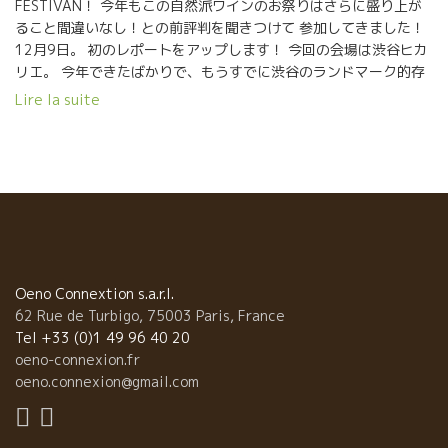
いワインがないのが残念だ！ この点だけが、不完全燃焼。 でも、
FESTIVAN！ 今年もこの自然派ワインのお祭りはさらに盛り上が
美味しかった。感謝！丸さん、梶さん、またやりましょう。
ること間違いなし！との前評判を聞きつけて 参加してきました！
12月9日。 初のレポートをアップします！ 今回の会場は渋谷ヒカ
リエ。 今年できたばかりで、もうすでに渋谷のランドマーク的存
在になりつつある今注目の商業施設です。 渋谷駅から直結してい
Lire la suite
て交通の便もよく、今年はそこのワンフロア ヒカリエホールを
貸し切っての開催ということだけあって 来場者の皆さんのテンシ
ョンと期待もマックスに高まっている様子でした。 会場に入ると
そこは「ワインのお祭り」らしく、ステージから流れてくる音楽
と 出店されている飲食店やインポーターの皆さんの掛け声などで
活気に溢れていました。 予想していた通り会場は外の寒さとは裏
腹に熱気でカナリ暖かくなっていたので、やはり薄着で来たこと
は正解だったと頷きながら中へ進むと大きなホールのその奥には
ステージが！そしてその裏にあたる場所にもブースが続いている
Oeno Connextion s.a.r.l.
ではありませんか。 とにかく広い広い！そして、とても興味深い
62 Rue de Turbigo, 75003 Paris, France
料理とワインの種類の多さにビックリでした。 今回のフェスティ
Tel +33 (0)1 49 96 40 20
ヴァンも一部と二部に入場がわかれており時間の制限はそれぞれ3
oeno-connexion.fr
時間半。 入場して間もなく、おそらく全ての人が自分の興味ある
oeno.connexion@gmail.com
全てのブースを堪能するには時間が足りないということを悟った
と思います。 感想としては、このイベントを3日間くらいにわた
ってやってもらって余すことなく楽しんでみたい！ 残念なのは、