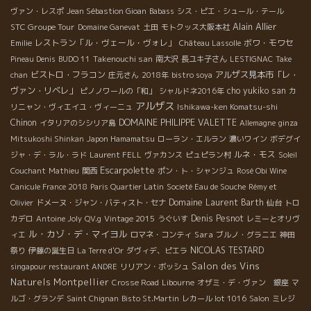
ヴァン・レスポ
Jean Sébastion Gioan
Babass
シス・ピエ・シュール・テール
Alain Allier
STC Groupe Tour
Domaine Ganevat
土田
モトクッス大阪本社
レストラン「ル・ヴェール・ヴォレ」
ボワ・モワセ
Emilie
Château Lassolle
Takenouchi san
Pineau Denis
BUDO 11
南大沢
長ユキ子さん
LESTIGNAC
Take
ビストロ・フラコン
アルザス見本市「レ・
chan
庄元さん
2018年
bistro soya
ヴァン・リベレ」
cho yukiko san
ピノノワールの「和」
シャルドネ2016年
カ
アルザス
リニャン・ヴィエイユ・ヴィーニュ
Ishikawa-ken Komatsu-shi
Chinon
DOMAINE PHILIPPE VALETTE
イタリアのシシリア島
Allemagne
ginza
Mitsukoshi Shinkan
Japon Hamamatsu
ローラン・エルラン
濃いワイン
ボデグイ
ルネ・モス
ジャ・デ・ラル・ラド
Laurent FELL
ヴァカンス
ピュピラン村
Soleil
Escarpolette
Couchant
Mathieu
関西
ポン・ト・シャンジュ
Rosé Obi Wine
Canicule France 2018
Paris Quartier Latin
Societé Eau de Souche
Rémy et
Domaine Laurent Barth
Olivier
ドメーヌ・ジャン・バティスト・セナ
仙台
トロ
Denis Pesnot
カデロ
Antoine Joly
QV.g
Vintage 2015
うぐいす
レミーとオリヴ
ル・カゾ・デ・マイヨル
Sara
ィエ
ロマネ・コンティ
ブルノ・グラニエ
神田
NICOLAS TESTARD
祭り
伊藤の誕生日
La Terre d'Or
ダヴィデ、ピエラ
Salon des Vins
singapour restaurant ANDRE
リリアン・ボッシュ
Naturels Montpellier
Crosse Road
Libourne
オザミ・デ・ヴァン 銀座
マ
ルゴ・グランデ
Saint Chignan
Bisto St.Martin
レカール lot 1016
Salon
ミレジ