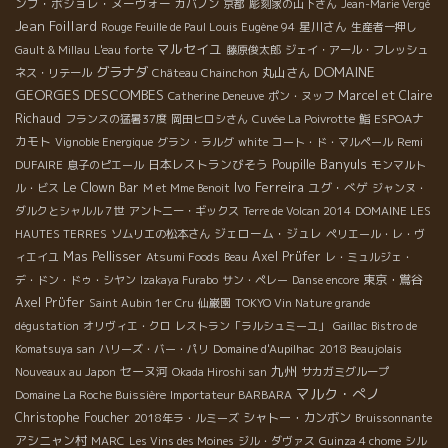
ンブ・ボジョレ・ヌーヴォー
カバノン
京都
彫刻家の山下さん
Jean-Marie Vergé
Jean Foillard
星川さん
Rouge Feuille de Paul Louis Eugène 94
生産者一押し
マルセイユ
Gault & Millau
L'eau forte
藤原俊太郎
ジェイ・アール・フレッシュ
DOMAINE
グラナダ
丸山さん
ネス・リテール
Château Chainchon
GEORGES DESCOMBES
Marcel et Claire
Catherine Deneuve
ポン・ヌッフ
Richaud
ESPOAナ
フランスの猛暑37度
岡田ヒロシさん
Cuvée La Poivrotte
鮨
カモト
Remi
Vignoble Energique
グラン・ラルグ
white
コート・ド・マルペール
Banyuls
DUFAIRE
日本レストランびそう
Poupille
息子のピエール
モンマルト
Ivo Ferreira
Le Clown Bar
ユグ・べゲ
ル・ビス
M et Mme Benoit
ジャンヌ・
ダルクとシャルル７世
アントニー・ギックス
Terre de Volcan 2014
DOMAINE LES
ジェローム・ジュレ
HAUTES TERRES
ソムリエの松本さん
ペリエール・レ・ヴ
Mas Pellisser
Axel Prüfer
ィエイユ
Atsumi Foods
Beau
レ・ミュルジェ・
東京・鴬谷
デ・ドン・ドゥ・シヤン
Izakaya Furabo
サン・ペレー
Danse encore
Axel Prϋfer
Saint Aubin 1er Cru
仙巌園
TOKYO Vin Nature grande
dégustation
オリヴィエ・クロ
レストラン「ラルシュミーユ」
Gaillac
Bistro de
Komatsuya san
ハリーズ・バー・パリ
Domaine d'Aupilhac
2018 Beaujolais
九州
セーヌ河
Nouveaux au Japon
Okada Hiroshi san
サカガミグループ
マルク・ぺノ
Domaine La Roche Buissière
Importateur BARBARA
Christophe Foucher
シャトー・カンボン
2018年ラ・ルミーズ
Bruissonnante
アシニャン村
MARC
Les Vins des Moines
ジル・ダヴァス
Guinza 4 chome
シル