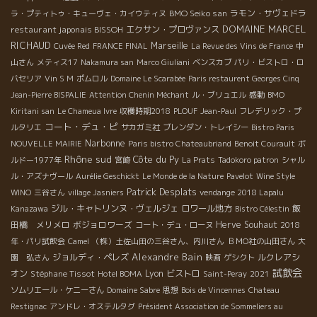
BMO Seiko san
ラモン・サヴェドラ
ラ・プティトゥ・キューヴェ・カイウティヌ
DOMAINE MARCEL
restaurant japonais BISSOH
エクサン・プロヴァンス
RICHAUD
Marseille
Cuvée Red
FRANCE FINAL
La Revue des Vins de France
中
山さん
メティス17
Nakamura san
Marco Giuliani
ベンスカブ
パリ・ビストロ・ロ
バセリア
Vin S M
ポムロル
Domaine Le Scarabée
Paris restaurent Georges Cinq
Jean-Pierre BISPALIE
Attention Chenin Méchant
ル・ブリュエル
感動
BMO
Kiritani san
Le Chameua Ivre
収穫時期2018
PLOUF
Jean-Paul
フレデリック・プ
コート・デュ・ピ
ルタリエ
サカガミ社
ブレンダン・トレイシー
Bistro Paris
Narbonne
NOUVELLE MAIRIE
Paris bistro Chateaubriand
Benoit Courault
ボ
Rhône sud
Côte du Py
ルドー1977年
宮崎
La Prats
Tadokoro patron
シャル
ル・アズナヴール
Aurélie Geschickt
Le Monde de la Nature
Pavelot
Wine Style
Patrick Desplats
WINO
三谷さん
village Jasniers
vendange 2018 Lapalu
ジル・キャトリンヌ・ヴェルジェ
ロワール地方
飯
Kanazawa
Bistro Célestin
田橋 メリメロ
ボジョロワーズ
Herve Souhaut
コート・デュ・ローヌ
2018
年・パリ試飲会
Camel
（株）土佐山田の三谷さん、内川さん
ＢＭО社の山田さん
大
Alexandre Bain
ジョルディ・ペレズ
ルクレアシ
園 弘さん
映画
ゲシクト
試飲会
オン
Stéphane Tissot
Lyon
ビストロ
Hotel BOMA
Saint-Peray
2021
ソムリエール・ケニーさん
Domaine Sabre
思想
Bois de Vincennes
Chateau
Restignac
アンドレ・オステルタグ
Président Association de Sommeliers au