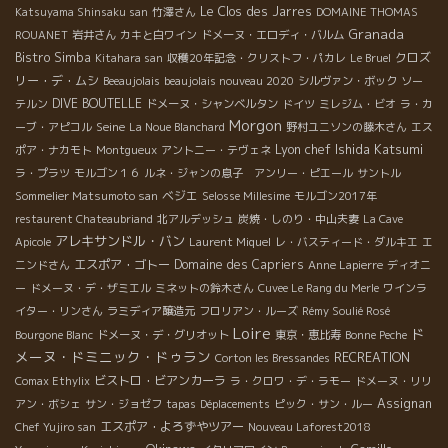
Le Clos des Jarres
Katsuyama Shinsaku san
竹澤さん
DOMAINE THOMAS
Granada
ROUANET
岩井さん
カキと白ワイン
ドメーヌ・エロディ・バルム
Bistro Simba
クロズ
Kitahara san
収穫20年記念・クリストフ・パカレ
Le Bruel
リー・デ・ムシ
Beeaujolais
beaujolais nouveau 2020
シルヴァン・ボック
ソー
DIVE BOUTELLE
テルン
ドメーヌ・シャンベルタン
ドイツ
ミレジム・ビオ
ラ・カ
Morgon
Seine
ーブ・アピコル
La Noue Blanchard
野村ユニソンの藤木さん
エス
Lyon chef Ishida Katsumi
ポア・ナカモト
Montgueux
アントニー・テヴェネ
ラ・プラツ
モルゴン１６
ルネ・ジャンの息子 アンリー・ピエール
サントル
ベジエ
Sommelier Matsumoto san
Selosse Millesime
モルゴン2017年
restaurent Chateaubriand
北アルデッシュ
炭焼・しのり・中山夫妻
La Cave
アレキサンドル・バン
Apicole
Laurent Miquel
レ・バスティード・ダルキエ
エ
エスポア・ゴトー
Domaine des Capriers
ニンドさん
Anne Lapierre
ディオニ
ー
ドメーヌ・デ・ザミエル
ミネットの鈴木さん
Cuvee Le Rang du Merle
ワインラ
イター・リンさん
ラミディア醸造元
フロリアン・ルーズ
Rémy Soulié Rosé
Loire
ド
Bourgone Blanc
ドメーヌ・デ・グリオット
東京・恵比寿
Bonne Peche
メーヌ・ドミニック・ドゥラン
RECREATION
Corton les Bressandes
ビストロ・ビアンカーラ
Comax Ethylix
ラ・クロワ・デ・ラモー
ドメーヌ・リリ
Assignan
アン・ボシェ
サン・ジョゼフ
tapas
Déplacements
ピック・サン・ルー
エスポア・よろずやツアー
Chef Yujiro san
Nouveau Laforest2018