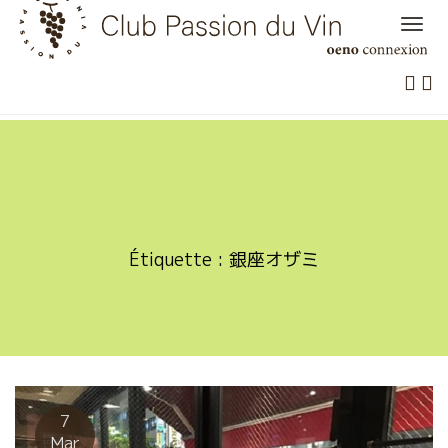
Skip
to
content
Étiquette :
銀座オザミ
7
Mar