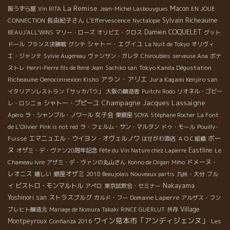
La Remise
Macon
阪うずら屋
Vin RITA
Jean-Michel Lasbouygues
EN JOUE
長由紀子さん
Sylvain Richeaume
CONNECTION
L'Effervescence
Nyctalopie
Damien COQUELET
BEAUJ'ALL'WINS
マリー・ローズ
オリビエ・クロス
グット
シャトー・エグイユ
ドール
フランス決勝戦
グシテ
La Nuit de Tokyo
オリヴィ
エ・ジャンテ
Sylvie Augereau
ヴァンサン・ガレタ
Chiroubles
serveuse Ana
ボナ
Tokyo Kanda Dégustation
ストレ
Henri-Pierre fils de René Jean
Sachiko san
アラン・アリエ
Richeaume
Jura Kagami Kenjiro san
Oenoconnexion Kisho
イタリアンレストラン「サッカパウ」
大阪の醸造者
Puitchi Rodo
リオネル・ゴビー
Champagne Jacques Lassaigne
シャトー・プピーユ
レ・ロシニョ
女子会
Apéro
ラ・シャンブル・ノワール
東銀座 SOYA
Stéphane Rocher
La Font
de L'Olivier
Pink is not red
ラ・フェルム・サン・マルタン
ドゥ・モール
Pouilly-
ボー
エマニュエル・ウイヨン・オヴェルノワ
Fuissé
はせがわ酒店
ＡＯＣ組織
ヌ
Eastline
オザミ・デ・ヴァン20周年記念
Fête du Vin Nature chez Lapierre
Le
ドメーヌ・
Chameau Ivre
アザミ・デ・ヴァンの丸山さん
Konno de Organ
Miho
レオニス
銀座オザミ
嬉しい
2018 Beaujolais Nouveaux partis
九州・大分
ブル
ビストロ・モンマルトル
Nakayama
イ
アぺロ
東京試飲会・セミナー
Yoshinori san
ストラスブルグ
Domaine Lapierre
ガルド・フー
アルザス・フン
Village
ブレヒト醸造元
Mariage de Nomura Takaki
RINCE GUERLUT
共存
ワイン見本市「アンディジェンヌ」
Montpeyroux
Confianza 2016
Les