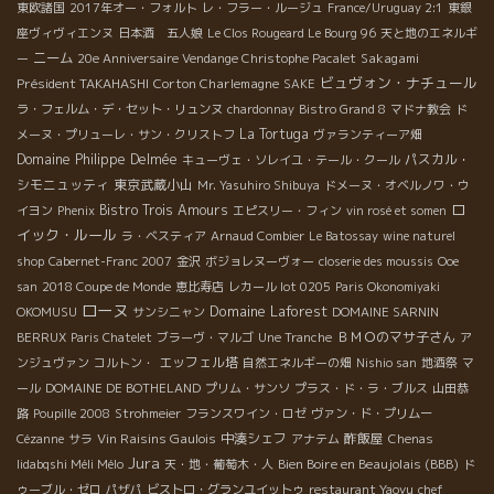
東欧諸国
2017年オー・フォルト
レ・フラー・ルージュ
France/Uruguay 2:1
東銀
座ヴィヴィエンヌ
日本酒 五人娘
Le Clos Rougeard Le Bourg 96
天と地のエネルギ
ニーム
Sakagami
ー
20e Anniversaire Vendange Christophe Pacalet
ビュヴォン・ナチュール
Président TAKAHASHI
Corton Charlemagne
SAKE
ラ・フェルム・デ・セット・リュンヌ
chardonnay
Bistro Grand 8
マドナ教会
ド
La Tortuga
メーヌ・プリューレ・サン・クリストフ
ヴァランティーア畑
Domaine Philippe Delmée
パスカル・
キューヴェ・ソレイユ・テール・クール
シモニュッティ
東京武蔵小山
Mr. Yasuhiro Shibuya
ドメーヌ・オベルノワ・ウ
ロ
Bistro Trois Amours
イヨン
Phenix
エピスリー・フィン
vin rosé et somen
イック・ルール
ラ・ベスティア
Arnaud Combier
Le Batossay
wine naturel
shop
Cabernet-Franc 2007
金沢
ボジョレヌーヴォー
closerie des moussis
Ooe
san
2018 Coupe de Monde
恵比寿店
レカール lot 0205
Paris Okonomiyaki
ローヌ
Domaine Laforest
OKOMUSU
サンシニャン
DOMAINE SARNIN
ＢＭＯのマサ子さん
BERRUX
Paris Chatelet
ブラーヴ・マルゴ
Une Tranche
ア
エッフェル塔
ンジュヴァン
コルトン・
自然エネルギーの畑
Nishio san
地酒祭
マ
ール
DOMAINE DE BOTHELAND
プリム・サンソ
プラス・ド・ラ・ブルス
山田恭
路
Poupille 2008
Strohmeier
フランスワイン・ロゼ
ヴァン・ド・プリムー
Vin Raisins Gaulois
中湊シェフ
酢飯屋
Cézanne
サラ
アナテム
Chenas
Jura
Bien Boire en Beaujolais (BBB)
Iidabqshi Méli Mélo
天・地・葡萄木・人
ド
ゥーブル・ゼロ
パザパ
ビストロ・グランユイットゥ
restaurant Yaoyu
chef