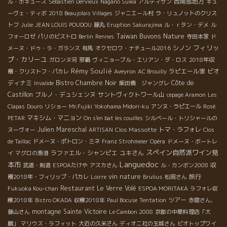
西南部地方
ル・ボキューズ
Sebastien Dervieux
Nagano Suwa
アルティザン
キュ
いません。 野村ユニソンブースでは、竹澤部長みずから立ち寄っ
ーヴェ・ティボ
2018 Beaujolais Villages
ジャニエール村
ラ・リュノットのクリス
たお客さまに本当に熱心に！ワインの説明をしていました。 ワイ
トフ
Julie
JEAN LOUIS POUDOU
藤丸
Eruption Sakurajima
ル・ｒタン・デメ
ル
ンが大好きで、情熱をもって知ってもらおうと必死で話している
Taiwan Buvons Nature
フォーロゼ
パリのビストロ
Berlin
Rennes
寺田本家
ド
お姿は感動ものでした。 台湾から助っ人で来ていたレベッカさん
フィリッ
シノン
メーヌ・ドゥ・ラ・ガランス
有馬
オクセロワ・ナチュール2016
とのコンビも最高！なぜか二人の会話は楽しいフランス語です。
プ・カリーユ
ガロンヌ河
那覇
ヴィニョーブル・エリアン・ダ・ロス
2018年収
そんな良い雰囲気のなか皆で記念撮影をしていると男性が一人乱
Rémy Soulié
ラピエール家
ビオ
穫・クリストフ・パカレ
Aveyron
AC Brouilly
入してきました。 そうです！今回も出品があるシリル・ル・モワ
ディナミ
Bistro Chambre Noir
Côte de
Invalide
飯田橋 ジャングレ
ン！！ なんでこんなところにー！？ 野村ユニソンブースはますま
Castillon
ブルノ・デュシェンヌ
サントヴィクトワール山
す熱気を帯びていきます。 BMOブースでは、やっぱりこの方の笑
cepage Aramon
Les
顔に癒されます。聖子（まさこ）さん。 いつも美味しいワインを
Clapas
Douro
リショー
Mr.Fujiki
Yokohama Midori-ku
アンヌ・ラピエール
Rosé
皆さんに惜しみなく提供してくれます。 この時、彼女がサービス
マキシム・マニョン
PETAR
On s'en bat les couilles
シルベール・トリシャールの
していたのはムーレシップ。 前回、アンドレティソ来日試飲セミ
Julien Mareschal
Clos Massotte
トマ・ラフォレ
ヌーヴォー
ARTISAN
Clos
ナーの試飲会場で試飲をした時にも大好評を博していました。 わ
de Taillac
ドメーヌ・ポトロン・ミネ
Franz Strohmeier
Opéra
ドメーヌ・ボートレ
たしが住んでいた南フランスでも！ローヌでヴィニュロンを目指
スペイン自然派ワイン見
ラファエル・シャンピエ
ユキさん
イ
マグロの漁港
す友達の家でも！パリの自然派ワインカーヴでも！ 誰かがこのワ
Languedoc
本市
武道・剣道
ESPOAたけや
アスカさん
ル・カンボン2008
収
インを今いちおしのワインなんだといって出してくるそんなワイ
vin nature
旅行
穫2018年・フィリップ・パカレ
Loirre
Brulius
松岡さん
ンです。 あの！ラングロールが大人気になっていった行程と同じ
Restaurant Le Verre Volé
Fukuoka Kou-chan
ESPOA MORITAKA
ラフォレ収
ような勢いを今感じます。 BMOに置いてあるワインには共通して
ツアー
穫2018年
Bistro OKADA
収穫2018年
Paul Bocuse
Tentation
赤間さん、
そんな魅力があります。 フランスでも自然派ワインが大好きな友
montagne Sainte Victoire
藤山さん
Le Cambon 2008
京都の中華料理店「大
達が知り合いのホームパーティーに持っていくような… 是非みな
鵬」
マリウス・ラフィット
大近の久米さん
ディオニ社の玉城さん
ビオトップワイ