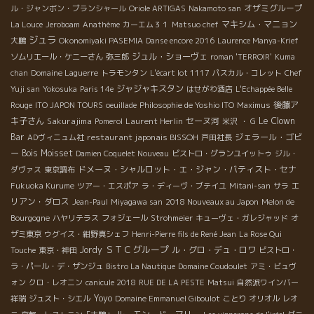
オザミグループ
ル・ジャンボン・ブランシャール
Oriole ARTIGAS
Nakamoto san
マキシム・マニョン
La Louce
Jeroboam
Anathème
カーエム３１
Matsuo chef
ジュラ
大鵬
Okonomiyaki PASEMIA
Danse encore 2016
Laurence Manya-Krief
ジュル・ショーヴェ
ソムリエール・ケニーさん
弥三郎
roman 'TERROIR'
Kuma
chan
Domaine Laguerre
トラモンタン
L'écart lot 1117
パスカル・コレット
Chef
ジャジャキスタン
Yuji san
Yokosuka
Paris 14e
はせがわ酒店
L'Echappée Belle
後藤ア
Rouge
ITO JAPON TOURS
oeuillade
Philosophie de Yoshio ITO
Maximus
キ子さん
Sakurajima
Laurent Herlin
セーヌ河
Le Clown
Pomerol
米沢
・ G
Bar
restaurant japonais BISSOH
ジェラール・ゴビ
ADヴィニュム社
戸田社長
ー
Bois Moisset
Damien Coquelet Nouveau
ビストロ・グランユイットゥ
ジル・
ドメーヌ・シャルロット・エ・ジャン・バティスト・セナ
ダヴァス
東京調布
エ
Fukuoka Kurume
ツアー・エスポア
ラ・ディーヴ・ブテイユ
Mitani-san
サラ
リアン・ダロス
Jean-Paul
Miyagawa san
2018 Nouveaux au Japon
Melon de
Bourgogne
ハヤリテラス
フォジェール
Strohmeier
キューヴェ・ガレジャッド
オ
ザミ東京
ウグイス・紺野真シェフ
Henri-Pierre fils de René Jean
La Rose Qui
ＳＴＣグループ
Jordy
ル・グロ・デュ・ロワ
Touche
東京・神田
ビストロ・
ラ・パール・デ・ザンジュ
Bistro La Nautique
Domaine Coudoulet
アミ・ビュヴ
ォン
クロ・レオニン
canicule 2018
RUE DE LA PESTE
Matsui
自然派ワインバー
Yoyo
祥瑞
ジュスト・シエル
Domaine Emmanuel Giboulot
ことり
オリオル
レオ