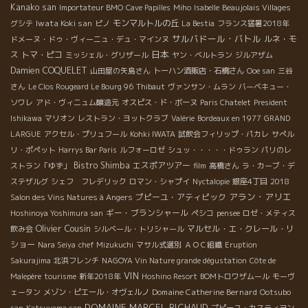
Kanako san
Importateur BMO
Cave Papilles
Miho
Isabelle
Beaujolais Villages
Iwata Koki san
モンマルトルの丘
グシテ
ピノ
La Bestia
フランス猛暑2018年
サルバドール・バトル
ルネ・モ
ドメーヌ・ドゥ・ヴィーニュ・デュ・マインヌ
日本
ス
トマ・ピコ
ミッシェル・グリザール
ヤン・ベルトラン
ジルアザム
Damien COQUELET
山田屋の矢島さん
トーハン酒販店・石橋さん
Ooe san
三谷
さん
Le Clos Rougeard Le Bourg 96
Thibaut
ヴァンサン・ムラン
バーベキュー・
ソワレ
アド・ヴィニュム醸造元
オスピス・ド・ボーヌ
Paris Chatelet
President
Ishikawa
マリオン
レストラン・ヨットクラブ
Valérie
Bordeaux en 1977
GRAND
LARGUE
アクセル・プリュフール
Kohki IWATA
試飲会フィリップ・パカレ
サぺル
リ・ポペット
Harrys Bar Paris
ルフォーロゼ
シュッ・・・・・ドゥラン
パリのレ
Bistro Shimba
エスポアツアー
ストラン「ゆず」
film
高橋さん
ラ・カーブ・デ
ステザルグ
シェフ フレデリック
ロマン・シャプイ
Nyctalopie
銀座4丁目
2018
アラン・アリエ
プピーユ・アティピック
Salon des Vins Natures à Angers
ギー・ブランシャール
Hoshinoya Yoshimura san
ペシコ
pensee
ロゼ・メティス
Olivier Cousin
マルセル・エ・クレール・リ
飲み会
シルベール・トリシャール
ショー
Nara Seiya
chef Mizukuchi
マサル式選別
ＡＯＣ組織
Eruption
Sakurajima
北浜フレンチ
NAGOYA Vin Nature grande dégustation
Côte de
VIN
Malepère
tourisme
新年2018年
Hoshino Resort
BOMトロワザムール
モーヴ
Domaine Catherine Bernard
ェータン
メゾン・ピエール・オヴェルノ
Ootsubo
DOMAINE MARCEL RICHAUD
san
Katsuyama san
プピーユ・カスティヨン