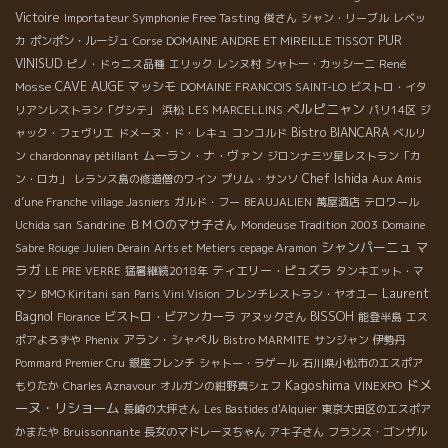
Victoire
Importateur Symphonie Free Tasting
俊さん
シャン・リーブル
レベッ
PUR
カ
ポンポン・ルージュ
Corse
DOMAINE ANDRE ET MIREILLE TISSOT
VINISUD
René
ピノ・ドゥニス品種
エリック
レンヌ村
シャトー・カッシーニ
CAVE AUGE
Mosse
マッシモ
DOMAINE FRANCOIS SAINT-LO
ビストロ・イタ
ペルピニャン
リアンレストラン「グシテ」
浜松
LES MARCELLINS
パリ14区
ジ
Bistro BIANCARA
ャック・フェヴリエ
ドメーヌ・ド・レキュ
コンコルド
ベルリ
ムーラン・ナ・ヴァン
ン
chardonnay pétillant
ジロンナ三ツ星レストラン「カ
Chef Ishida
ン・ロカ」
レランス島の修道僧のワイン
プリム・サンソ
Aux Amis
d’une Franche
village Jasniers
ガルド・フー
BEAUJALIEN
萬屋酒店
テロワール
Sandrine
ＢＭＯのマサ子さん
Uchida san
Mondeuse Tradition 2003
Domaine
シャンパーニュ
マ
Sabre
Rouge
Julien Derain
Arts et Metiers
cepage Aramon
ラガ
ティエリー・ピュズラ
LE PRE VERRE
猛暑継続2018年
タンキエット・マ
Laurent
マン
BMO Kiritani san
Paris Vini Vision
フレンチレストラン・ヤオユー
Bagnol
ビストロ・ビアンカーラ
BISSOH
Florance
アヌックさん
能登半島
エス
アラン・シャペル
ポアよろずや
Phenix
Bistro MARMITE
サンジャン
伊勢丹
Pommard Premier Cru
銀座フレンチ
シャトー・ラゲール
石川県小松市のエスポア
Kagoshima
ドメ
もりたか
Charles Aznavour
オルガンの紺野真シェフ
VINEXPO
ーヌ・リショーム
長崎の大坪さん
Les Bastides d'Alquier
東京大田区のエスポア
かまたや
Bruissonnante
長女のマドレーヌちゃん
アキ子さん
フランス・ゴンザル