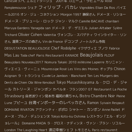
カミーユ・ラピエール
Canicule 37℃
エルミｒタージュ 2001年
Rosé
フィリップ・パカレ
Pamplemousse
シェナ
Vignobles Elian Da Ros
バイエ
ール2016
オン・ジュ・コネクション
Morgon 1997
勝俣さん
ドメーヌ・リショー
ドメーヌ・プリューレ・ロック
ジャン・マルク
Camille BACAVE
charibari
Julian Altaber
Maruya Gardens Yanagida san
ドメーヌ・デ・ザミエル
Sylère
Olivier Cohen
Trichard
Valentia
ヴォンゴレ・スパゲティ
ワインライター・リン
デコンブ
さん
渥美フーズの森さん
Vin de France
ノートルダム寺院
Chef Rodolphe
DEGUSTATION BEAUJOLOISE
イクザヴィエ
ブノワ
Fabrice
Beaujolais
Mas Lau
Toda chef
Paris Restaurant KANADE
PLOUF
Beaujolais Nouveau2017
Nomura Takaki
2018 millésime Lapierre
カリニャン・
Chinon
ヴィエイユ・ヴィーニュ
Mouressipe Rosé
Les Vins des Moines
オップラ
Acignan
ラ・トランシェ
Cuvée Le Jambon・Blanchard
Ten
Les Murgers des
Tokyo Musashikoyama
ル・クロ・デ・ジャ
Dents de Chien
Obi Wine Kenobull
ール
カトリーヌ・ジャンボン
カベルネ・フラン2007
GT
Restaurant La Pioche
Strasbourg
Bistro Chambre Noir
自然派ワイン見本市
福岡の黄ちゃん
Pleine
台湾インポーターのレベッカさん
プピーユ
Ramon
Lune
Syivain Respaut
シャトー・カンボン
DOMAINE RIVATON
アヴァンティ・ポポロ
Anne Paillet
ド
メーヌ・ブルノ・デュシェンヌ
Tokyo Koto-ku Oshima
レストラン「エル・ギンジ
ョレール」
Domaine MADA
ラ・グロス・ナディンヌ・ヴァン・ブラン・リコルー
渡辺幸樹シェフ
London The Laughing Heart
トモミさん
Paris restaurent