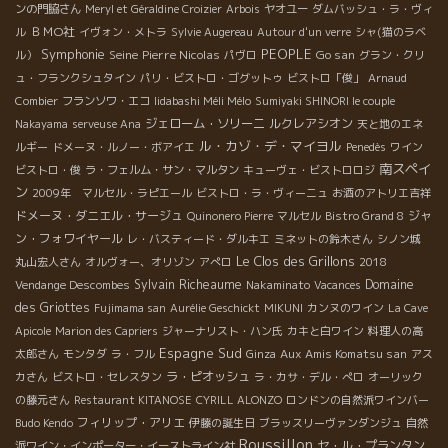
ンの門脇さん
Meryl et Géraldine Croizier
Arbois
ヤオユー
ダムバッシュ・ラ・ヴィ
ＢＭО社
ル
イヴォン・メトラ
Sylvie Augereau
Autour d'un verre
シャ(猫のラベ
Symphonie
PEOPLE
Seine
Pierre Nicolas
Go san
ル）
パヴロ
グラン・クリ
ュ・フランクシュタイン
パリ・ビストロ・ゴグットゥ
ビストロ「俊」
Arnaud
Combier
フランソワ・エコ
Iidabashi Méli Mélo
Sumiyaki SHINORI le couple
ジェローム・ソリーニ
ルクレアシオン
Nakayama
serveuse Ana
天と地のエネ
ル・カゾ・デ・マイヨル
ルギー
ドメーヌ・ルノー・ボアイエ
Penedès
ワイン
南スペイ
ビストロ・俊
ラ・フェルム・サン・マルタン
キューヴェ・ビストロロジ
ン
2009年 マルセル・ラピエール
ビストロ・ラ・ヴィーニュ
お酒のアトリエ吉祥
ドメーヌ・ダニエル・サージュ
ジャ
Quinonero Pierre
マルセル
Bistro Grand 8
ン・フォワイヤール
レ・バスティード・ダルキエ
ミネットの鈴木さん
シノン城
Le Clos des Grillons
丸山宏人さん
オルヴォー、オリゾン
アぺロ
2018
Sylvain Richeaume
Domaine
Vendange Descombes
Nakaminato
Vacances
des Griottes
Fujimama san
Aurélie Geschickt
MIKUNI
カンヌのワイン
La Cave
Apicole
Marion des Capriers
ジャーナリスト・ハン氏
カキと白ワイン
料理人の高
Espagne Sud
Aux Amis Komatsu san
太郎さん
モンタダ
ラ・フル
Ginza
アス
ラ・ピオッシュ
カさん
ビストロ・セレスタン
ラ・カサ・デル・ぺロ
オーリック
の藤元さん
Restaurant KITANOSE
CYRILL ALONZO
ロンドンの自然派ワインバー
フィリップ・アリエ
Budo Kendo
伊藤の誕生日
ブラッスリーヴァンダンジュ
自然
Roussillon
セ・ル・プランタン
派ワイン・インポーター・イーストライン社