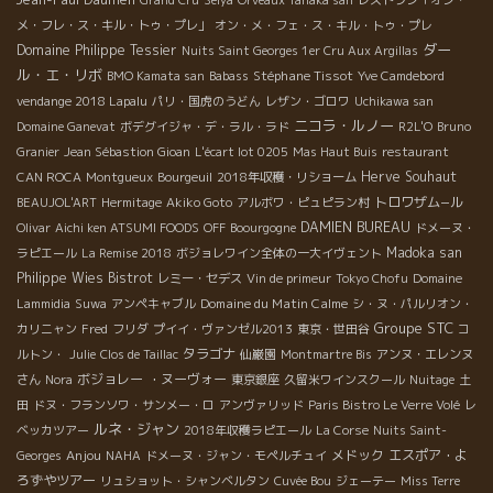
メ・フレ・ス・キル・トゥ・プレ」
オン・メ・フェ・ス・キル・トゥ・プレ
ダー
Domaine Philippe Tessier
Nuits Saint Georges 1er Cru Aux Argillas
ル・エ・リボ
Stéphane Tissot
BMO Kamata san
Babass
Yve Camdebord
vendange 2018 Lapalu
パリ・国虎のうどん
レザン・ゴロワ
Uchikawa san
ニコラ・ルノー
Domaine Ganevat
ボデグイジャ・デ・ラル・ラド
R2L'O
Bruno
Granier
Jean Sébastion Gioan
L'écart lot 0205
Mas Haut Buis
restaurant
Herve Souhaut
CAN ROCA
Montgueux
Bourgeuil
2018年収穫・リショーム
トロワザム−ル
BEAUJOL'ART
Hermitage
Akiko Goto
アルボワ・ピュピラン村
DAMIEN BUREAU
Olivar
Aichi ken ATSUMI FOODS
OFF
Boourgogne
ドメーヌ・
Madoka san
ラピエール
La Remise 2018
ボジョレワイン全体の一大イヴェント
Philippe Wies
Bistrot
レミー・セデス
Vin de primeur
Tokyo Chofu
Domaine
Domaine du Matin Calme
Lammidia
Suwa
アンペキャブル
シ・ヌ・パルリオン・
Groupe STC
カリニャン
Fred
フリダ
プイイ・ヴァンゼル2013
東京・世田谷
コ
タラゴナ
ルトン・
Julie
Clos de Taillac
仙巌園
Montmartre Bis
アンヌ・エレンヌ
ボジョレー ・ヌーヴォー
さん
Nora
東京銀座
久留米ワインスクール
Nuitage
土
田
ドヌ・フランソワ・サンメー・ロ
アンヴァリッド
Paris Bistro Le Verre Volé
レ
ルネ・ジャン
ベッカツアー
2018年収穫ラピエール
La Corse
Nuits Saint-
Anjou
メドック
エスポア・よ
Georges
NAHA
ドメーヌ・ジャン・モペルチュイ
ろずやツアー
リュショット・シャンベルタン
Cuvée Bou
ジェーテー
Miss Terre