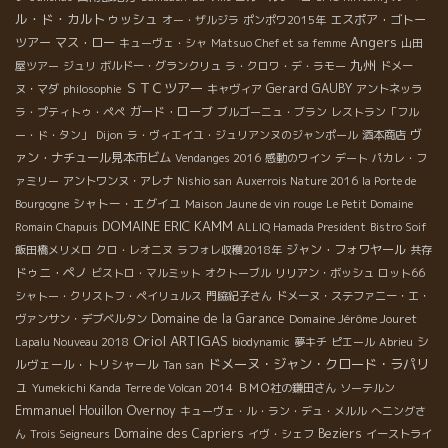
ル・ド・カルトゥッシュ
エスポア・ゴトー
オー・ザルジラ
ポンポワ2015年
Angers
ツアー
マス・ロー
キューヴェ・シャ
Matsuo Chef et sa femme
山田
九州
屋ツアー
ジュリ
ボルドー・グランクリュ
ラ・クロワ・デ・ラモー
ドメー
ＳＴＣツアー
Gerard GAUBY
ヌ・マダ
philosophie
キャヴィア
アントネッラ
ガード・ローブ
ラ・プティトゥ・ペペ
ブルゴーニュ・ブラン
レストラン「フル
ヴ
ー・ド・タン」
Dijon
ラ・ヴィエイユ・ジュリアンヌのジャンポール
酒本商店
ァン・ナチュール見本市ビム
Vendanges 2016
感動のワイン
デート
パカレ・フ
ァミリー
アントワンヌ・アレナ
Nishio san
Auxerrois Nature 2016
la Porte de
シャトー・エグイユ
Bourgogne
Maison Jaune de vin rouge
Le Petit Domaine
DOMAINE ERIC KAMM
Romain Chapuis
ALLIQ Hamada President
Bistro Soif
ジャン・フォワヤール
飯田橋メリメロ
クロ・レオニヌ
ラフォレ収穫2018年
共存
ドゥニ・ペノ
ビストロ・マルミット
オクトーブル
リリアン・ボッシュ
ロット66
シャトー・クリストフ・ペイリュルス
門脇紀子さん
ドメーヌ・ステファニー・エ・
Domaine de la Garance
Domaine Jérôme Jouret
ヴァンサン・デブベルタン
Oriol ARTIGAS
シ
Lapalu Nouveau 2018
biodynamic
夢キチ
ピエール
Abrieu
ドメーヌ・ジャン・クロード・ラパリ
ルヴェール・トリシャール
Tan san
ュ
Yumekichi Kanda
Terre de Volcan 2014
ＢＭＯ社の鎌田さん
ソーテルン
Emmanuel Houillon Overnoy
キューヴェ・ル・ラン・デュ・メルル
へニングさ
Domaine des Capriers
Beziers
ん
Trois Seigneurs
イヴ・シェフ
イーストライ