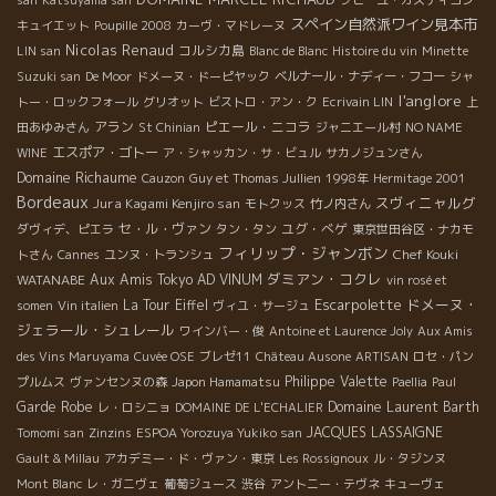
スペイン自然派ワイン見本市
キュイエット
Poupille 2008
カーヴ・マドレーヌ
Nicolas Renaud
コルシカ島
LIN san
Blanc de Blanc
Histoire du vin
Minette
Suzuki san
De Moor
ドメーヌ・ドーピヤック
ベルナール・ナディー・フコー
シャ
l'anglore
トー・ロックフォール
グリオット
ビストロ・アン・ク
Ecrivain LIN
上
アラン
ピエール・ニコラ
田あゆみさん
St Chinian
ジャニエール村
NO NAME
エスポア・ゴトー
WINE
ア・シャッカン・サ・ビュル
サカノジュンさん
Domaine Richaume
Cauzon
Guy et Thomas Jullien
1998年
Hermitage 2001
Bordeaux
スヴィニャルグ
Jura Kagami Kenjiro san
モトクッス
竹ノ内さん
セ・ル・ヴァン
ユグ・べゲ
ダヴィデ、ピエラ
タン・タン
東京世田谷区・ナカモ
フィリップ・ジャンボン
Chef Kouki
トさん
Cannes
ユンヌ・トランシュ
ダミアン・コクレ
WATANABE
Aux Amis Tokyo
AD VINUM
vin rosé et
Escarpolette
ドメーヌ・
La Tour Eiffel
somen
Vin italien
ヴィユ・サージュ
ジェラール・シュレール
ワインバー・俊
Antoine et Laurence Joly
Aux Amis
des Vins Maruyama
Cuvée OSE
ブレゼ11
Château Ausone
ARTISAN
ロセ・パン
Philippe Valette
プルムス
ヴァンセンヌの森
Japon Hamamatsu
Paellia
Paul
Garde Robe
Domaine Laurent Barth
レ・ロシニョ
DOMAINE DE L'ECHALIER
JACQUES LASSAIGNE
Tomomi san
Zinzins
ESPOA Yorozuya Yukiko san
Gault & Millau
アカデミー・ド・ヴァン・東京
Les Rossignoux
ル・タジンヌ
Mont Blanc
レ・ガニヴェ
葡萄ジュース
渋谷
アントニー・テヴネ
キューヴェ