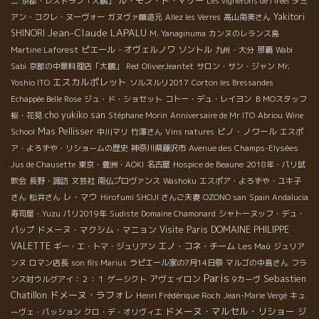
ル・モン・ド・マリー
ニ
京都・レストラン「大鵬」
Les vignerons de l'iréel
ダミ
Yakitori
アン・コクレ・ヌーヴォー
ガヌヴァ醸造元
Allez les Verres
高山南美さん
Jean-Claude LAPALU
SHINORI
M. Yanaginuma
カンヌのレランス島
ピエール・オヴェルノワ
ソントル
Martine Laforest
九州・大分
那覇
Wabi
Sabi
京都の中華料理店「大鵬」
Red
OlivierJeantet
サロン・サン・ジャン
Mr.
エスカルポレット
Yoshio ITO
ソルスルリ2017
Corton les Bressandes
Echappée Belle Rose
ジュ・ド・ショセット
コトー・デュ・レイヨン
ＢＭОスタッフ
cho yukiko san
桜・花見
Stéphane Morin
Anniversaire de Mr ITO
Abriou
Wine
Mas Pellisser
ピノ・ノワール
School
中川マリ
竹澤さん
Vins natures
エスポ
ア・よろずや・リショームの歴史
神奈川県藤沢市
Avenue des Champs-Elysées
Jus de Chausette
東京・豊洲・AOKI
名古屋
Hospice de Beaune
2018年・パリ試
飲会
長野・諏訪
文芸社
南仏プロヴァンス
Washoku
エスポア・よろずや・ユキ子
レ・マウ
さん
松井さん
Hirofumi SHOJI さんご夫妻
OZONO san
Spain Andalucia
寿司屋・Yuzu
パリ2019年
Sudiste
Domaine Chamonard
シャトーヌッフ・デュ・
ドメーヌ・マクシム・マニョン
Visite Paris
DOMAINE PHILIPPE
パップ
VALETTE
エノ・コネ・チーム
ギー・エ・トマ・ジュリアン
Les Maù
ジュリア
ンヌ
ロマン店長
son fils Marius
ラピエール家の7月14日祭
マルゴの中島さん
フラ
Paris
Sebastien
アヴェイロン
ンス対ウルグアイ：２：１
ゲーシクト
9カーヴ
Chatillon
ドメーヌ・ラフォレ
Henri Frédérique Roch
Jean-Marie Vergé
キュ
ドメーヌ・マルセル・リショー
ジ
ーヴェ・パッション
クロ・デ・オリヴィエ