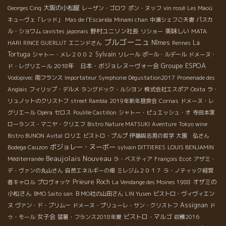
大阪の小松屋
Georges Cinq
レーザン・ゴロワ
ポン・ヌッフ
vin rosé
Les Maoù
キューヴェ「レッド」
Mas de l'Escarida
Minami chan
中湊シェフご夫妻
パスカ
野村ユニソン社長
美味しい
ル・ショワム
cavistes japonais
リショー
MATA
ブルゴーニュ
Nîmes
La
HARI
RINCE GUERLUT
エニンドさん
Rennes
Tortuga
Sylvain
シャトー・メレ２００２
リレール
ポール・ルデール
ドメーヌ・
Groupe ESPOA
2018年 日本・ボジョレヌーヴォー会
ド・レグリエール
Vodopivec
南フランス
Importateur Symphonie Dégustation2017
Promenade des
Anglais
フィリップ・デルメ
ラングドック・ルシヨン
株式会社エスポア
Ooita
ラ・
リュノットのクリストフ
street Rambla
2019年新年昼食会
Cornas
ドメーヌ・レ
グリエール
Opéra
セロス
Poulille Castillon
シャトー・ピュエッシュ・オ
寺田本家
ローランス・マニヤ・クリエフ
Bistro Nature MATSUKI
Aventure
Tokyo wine
Bistro BUNON
Avital
ロリエ
ビストロ・プルプ
伊藤與志男の哲学
大園 弘さん
ボジョレー・ヌーボー
Bodega Cauzon
sylvain DITTIERES
LOUIS BENJAMIN
Beaujolais Nouveau
Méditerranée
ラ・ベスティア
François Ecot
アザミ・
デ・ヴァンの丸山さん
自然エネルギーの畑
ミレジム２０１７
ラ・ノティック経営
Prieure Roch
オザミの
者キャロル
プロヴォッケ
La Vendange des Moines 1988
小松さん
BMO Saito san
ＢＭО社の山田さん
LIN Yusen
ビストロ・ヴィヴィエン
Assignan
ヌ
ヴァン・ド・プリムー
ドメーヌ・プリューレ・サン・クリストフ
ド
女子会
ビストロ・マルゴ
ゥ・モール
猛暑・フランス2018年夏
収穫2016