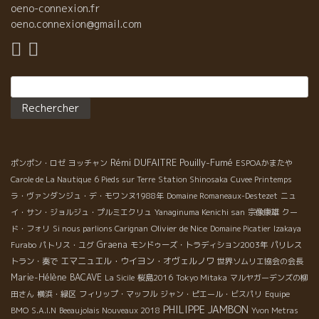
oeno-connexion.fr
oeno.connexion@gmail.com
Rechercher :
Rémi DUFAITRE
Pouilly-Fumé
ポンポン・ロゼ
ヨッチャン
ESPOAかまたや
Carole de La Nautique
6 Pieds sur Terre
Station Shinosaka
Cuvee Printemps
ラ・ヴァンダンジュ・デ・モワンヌ1988年
Domaine Romaneaux-Destezet
ニュ
イ・サン・ジョルジュ・プルミエクリュ
Yanaginuma Kenichi san
宗像康雄
クー
Olivier de Nice
ド・フォリ
Si nous parlions Carignan
Domaine Picatier
Izakaya
Graena
Furabo
パトリス・ユグ
モンドゥーズ・トラディション2003年
パリレス
エマニュエル・ウイヨン・オヴェルノワ
トラン・奏で
世界ソムリエ協会の会長
Marie-Hélène BACAVE
La Sicile
桜島2016
Tokyo Mitaka
マルヤガーデンズの柳
田さん
横浜・緑区
フィリップ・マッフル
ジャン・ピエール・ビスパリ
Equipe
PHILIPPE JAMBON
BMO
S.A.I.N
Beeaujolais Nouveaux 2018
Yvon Metras