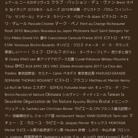
クラブ・パッション・デュ・ヴァン
ュアール
ニースのオリヴィエ
Bresil
オペ
ラ
北イタリア
2018年ラ・ルミーズ
2018年収穫・クリストフ・パカレ
ワインバー
Alain
ビストロ・トロ
「ル・サンセール」
ドメーヌ・カトリーヌ・ベルナール
マーク・ペノ
ワ・ザムール
Richeaume
Pascale Choime
Pont au Change
Rosé
2018 Beaujolais Nouveaux au Japon
Phylloxera
Nuit Saint Georgers 1er
Cru
Médoc Grand Vin
豊中
Coexistence
Canicule France 2018
ビストロ・オザミ
ESPA
Yorozuya
Bistro Buvards
オリビエ・クロス
ドメーヌ・ド・ラ・ガランス
美味しい～～！
シェフ・ロドルフ
ボジョレ・ヌーヴォーフェアー
売り手と造り
手
Osaka IMAO san
新アイデアのブース位置
Cuveé Précieuse
Bâteau Mouche à
BMO
Tokyo
AUX AMIS DES VINS 20eme Anniversaire 2017
Le Clos des
Treilles
東京試飲会・セミナー
Calim
ぺネデス
東京恵比寿
MARUGO GRANDE
ビストロ・フラコン
DOMAINE THOMAS ROUANET
Mathieu et Marion
Kenny
La Nuit de Tokyo
エスポア・なかむら
Fukuoka Imao-san
キューヴェ・デ・フー
Okinawa
Taiwan la
Bistro Passion et Nature
シルヴァン・ディティエール
Bistro Brutal
Deuxième Dégustation de Vin Nature
Kyushu
ドミニック・
ラピエール
べリュアール
Sachiko san
Christian Binner
CPVフランス蔵元訪問ツ
マ
アー
田崎真也さん
ジョージア国
restaurant Yaoyu
YANN DURIEUX
Tanii-san
チュー・エ・カミーユ・ラピエール
Jacques Février
モトックス
MONTADA
Michel
ラピエール家の自然派ワイン祭
Mazière
炭焼・しのり・中山夫妻
フロント
ルペー
西南部地方
ン
Juliénas
Dambach-La-Ville
エル・ルンベロ
BMO Kiritani]