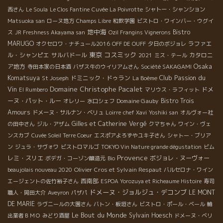
西さん
Le Soula
Le Clos Fantine
Cuvée La Poivrotte
シャトー・シャンション
Matsuoka san
ローヌ地方
Champs Libre
和飲学園
ビストロ・ワインバー・ウグイ
地中海
Bistro
ス
JR Freshness Akayama san
Ozil Frangins Vignerons
MARUGO
ラファエ
オクセロワ・ナチュール2016
OFF DE OUFF
夕日のボジョレ
東京
コスミック
ル・シャンピエ
サルバドール
カタロニ
2021
ミス・テール
Osaka
ア地方
寺田本家の日本酒
バザス牛のウイリアムさん
Société SAKAGAMI
Komatsuya
Club Passion du
ドミニック・ドゥラン
St Joseph
La Boème
Domaine Christophe Pacalet
Vin
ドメ
El Rumbero
マリウス・ラフィット
ーヌ・パット・ルー
Domaine Gauby
Bistro Trois
オレリー
水口シェフ
Amours
ドメーヌ・サルナン・ベリュ
Loirre
chef Xavi
Yoshiki san
オルヴォー社
Gilles et Catherine Vergé
の田中さん
ジル・アザム
クマちゃん
ワイン・ヴェ
ンスカブ
Cuvée Soleil Terre Coeur
エスポアよろずやユキ子さん
シャトー・ブリア
ン
ジュラ・サヴォワ
ビストロマルゴ
TOKYO Vin Nature grande dégustation
ビム
Provence
レミ・スリエ
ボジョレ・ヌーヴォー
ボデガ・コーゾン醸造元
Bio
Olivier Cros et Sylvain Respaut
beaujolais nouveau 2020
バルセロナ・ワイン
西南部
エージェントの佐竹裕子さん
ESPOA Yorozuya et Richeaume Histoire
寿司
ドメーヌ・ジョルジュ・デコンブ
LE MONT
職人・岡田大介
Aveyron
パザパ
DE MARIE
ラヴニールの大園さん
バトン・板垣さん
ビストロ・ポール・ベール
輸
Le Bout du Monde
Sylvain Hoesch
出業者ＢＭＯ
みどり酒屋
ドメーヌ・ベリ