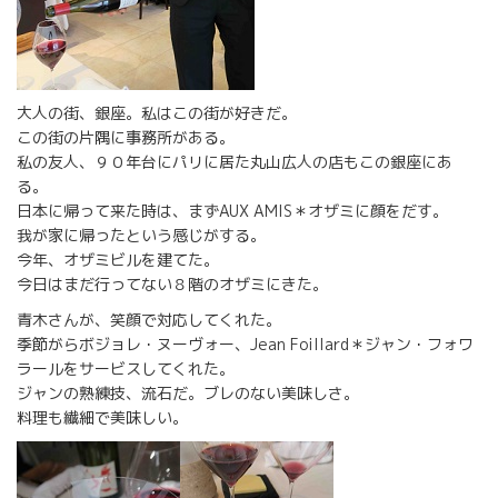
大人の街、銀座。私はこの街が好きだ。
この街の片隅に事務所がある。
私の友人、９０年台にパリに居た丸山広人の店もこの銀座にあ
る。
日本に帰って来た時は、まずAUX AMIS＊オザミに顔をだす。
我が家に帰ったという感じがする。
今年、オザミビルを建てた。
今日はまだ行ってない８階のオザミにきた。
青木さんが、笑顔で対応してくれた。
季節がらボジョレ・ヌーヴォー、Jean Foillard＊ジャン・フォワ
ラールをサービスしてくれた。
ジャンの熟練技、流石だ。ブレのない美味しさ。
料理も繊細で美味しい。