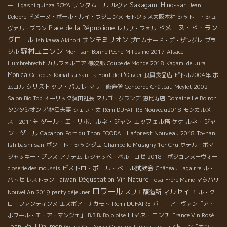
サンタムール
Sakagami Hino-san
ー
Higashi guinza SOYA
ルヴァ
Jean
Delobre
ドメーヌ・ポール・ルイ・ウジェンヌ
モトクッス大阪本社
シャトー・シュ
ドメーヌ・ド・ラン
Place de la République
ヴァル・ブラン
レルヴ・フォル
グロール
サンテミリオン
Ishikawa Akinori
プロムナード・デ・ザングレ
ブラ
野村ユニソン
ジル
Mori-san
Bonne Peche
Millesime 2017
Alsace
Humbrebrecht
カルフォルニア
磯次郎
Coupe de Monde 2018
Kagami de Jura
Monica
Octopus
Komatsu san
La Font de L'Olivier
良質食品店
ピトル2004年
ポ
クリストッフ・パカレ
ムロル
マリー修道僧
Concorde
Château Meylet 2002
Salon Bio Top
オーリック濱田社長
マルゴ・グランデ
恵比寿店
Domaine Le Boiron
タンタシオン
若林ご夫妻
シェフ・丈
Rémi DUFAITRE Nouveau2018
モンカルメ
ダール・エ・リボ、ルネ・ジャン
エッフェル塔
ルネ・ジャ
ス 2011年
ケケ
ン・ダール
Laforest Nouveau 2018
Cabanon
Port du Thon
FOODAL
To-han
Ishibashi san
ポン・ト・シャンジュ
Chambolle Musigny 1er Cru
ホテル・ボマ
ジャッキー・プレス
アナテム
レシャッペ・ベル ロゼ
2018 ボジョレヌーヴォー
ビストロ・ポール・ベール試飲会
closerie des moussis
Château Lagairre
ル・
Taiwan Dégustation Vin Nature
バトセ
レストラン
Tosa
Frère Marie
マタハリ
ロワール
マルセイユ
スリエ醸造所
Nouvel An 2019 party déjeuner
ル・ク
Remi DUFAIRE
ロ・ファンティンヌ
エスポア・ナカモト
バー・ア・ヴァン「ア・
ロマネ・コンチ
ボワール・エ・ア・マンジェ」
B.B.B. Bojoloise
France Vin Rosé
Jean-Paul Daumen
Grand Cru
Seiya
Orveaux Tanaka san
レストラン「オン・