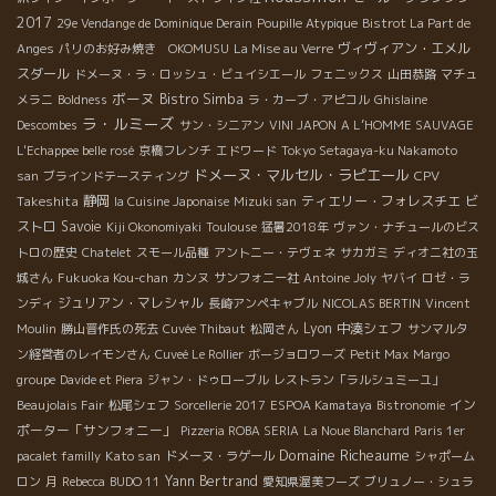
2017
29e Vendange de Dominique Derain
Poupille Atypique
Bistrot La Part de
ヴィヴィアン・エメル
Anges
パリのお好み焼き OKOMUSU
La Mise au Verre
スダール
ドメーヌ・ラ・ロッシュ・ビュイシエール
フェニックス
山田恭路
マチュ
ボーヌ
Bistro Simba
メラニ
Boldness
ラ・カーブ・アピコル
Ghislaine
ラ・ルミーズ
Descombes
サン・シニアン
VINI JAPON
A L’HOMME SAUVAGE
L'Echappee belle rosé
京橋フレンチ
エドワード
Tokyo Setagaya-ku Nakamoto
ドメーヌ・マルセル・ラピエール
CPV
san
ブラインドテースティング
Takeshita
静岡
ティエリー・フォレスチエ
ビ
la Cuisine Japonaise
Mizuki san
ストロ
Savoie
Kiji Okonomiyaki
Toulouse
猛暑2018年
ヴァン・ナチュールのビス
トロの歴史
Chatelet
スモール品種
アントニー・テヴェネ
サカガミ
ディオニ社の玉
城さん
Fukuoka Kou-chan
カンヌ
サンフォニー社
Antoine Joly
ヤバイ
ロゼ・ラ
ジュリアン・マレシャル
ンディ
長崎アンペキャブル
NICOLAS BERTIN
Vincent
Lyon
中湊シェフ
Moulin
勝山晋作氏の死去
Cuvée Thibaut
松岡さん
サンマルタ
ン経営者のレイモンさん
Cuveé Le Rollier
ボージョロワーズ
Petit Max
Margo
groupe
Davide et Piera
ジャン・ドゥローブル
レストラン「ラルシュミーユ」
イン
Beaujolais Fair
松尾シェフ
Sorcellerie 2017
ESPOA Kamataya
Bistronomie
ポーター「サンフォニー」
Pizzeria ROBA SERIA
La Noue Blanchard
Paris 1er
Domaine Richeaume
Kato san
pacalet familly
ドメーヌ・ラゲール
シャポーム
Yann Bertrand
ロン
月
Rebecca
BUDO 11
愛知県渥美フーズ
ブリュノー・シュラ