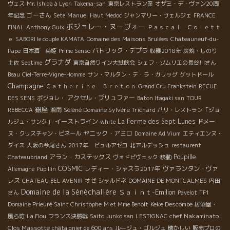
ヴェス
Mr. Ishida à Lyon
Takema-san
東京レストラン業
オザミ・デ・ヴァン20周
ゴーさん
Manuel
年記念
Sete
Haut Medoc
ジャンマリー・ヴェルジェ
FRANCE
ボジョレー・ヌーヴォー
FINAL
Anthony Guix
Ｐａｓｃａｌ Ｃｏｌｅｔｔ
ｅ
SABORI le couple KAMATA
Domaine des Maisons Brulées
Châteauneuf-du-
パトリック・デプラ
Pape
日本酒 菊姫
Prime Senso
収穫2018年
炭焼・しのり
グラナダ
土佐
Septime
東京自然ワイン大試飲会
シェフ・ソムリエの長谷川さん
Beau
Ciel-Terre-Vigne-Homme
サン・マルタン・デ・ラ・ガリッグ
グットドール
Champagne
Ｃａｔｈｅｒｉｎｅ Ｂｒｅｔｏｎ
Grand Cru Frankstein
RECUE
アクセル・プリュファー
DES SENS
ボジョレ・
Baton Itagaki san
TOUR
銀座
Séléné Domaine Sylvère Trichard
REBECCA
湘南
パリ・レストラン「ジョ
イーストライン
La Ferme des Sept Lunes
ルジュ・サンク」
white
ドメー
ヤニック・アミロ
ヌ・クリスチャン・ビネール
Domaine Ad Vium
エティエンヌ・
ダイス
大阪の今尾さん
2017年 ビュルアゼロ
北アルデッシュ
restaurent
アラン・カステックス
Poupille
Chateaubriand
ヴォドピヴェック
移動
COSMIC
レディー・シャスラ2017年
ヴァランタン・ヴァ
Allemagne
Pupillin
レス
CHATEAU BEL AVENIR
オゼ
シャルドネ
DOMAINE DE MONTCALMES
内田
Domaine de la Sénèchalière
Ｓａｉｎｔ-Emilion
さん
Pavelot
TF1
Keke Descombe
Domaine Prieuré Saint Christophe
M et Mme Benoit
居酒屋・
chef Nakaminato
風ら坊
La Flou
フランス決勝戦
Saito Junko san
LESTIGNAC
Clos Massotte
châtaignier de 600 ans
ルージュ・ゴルジュ
懐かしい
販売プロの