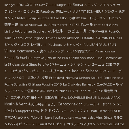
Champagne de Sousa
manger
ボルドネス
Pet Nat
へニング・オエッシュ
ラ・
南ローヌ
フォン・ド・ロりヴィエ
Faugères
AU P'TIT BON-HEUR
ゲシクト
武道
オンズ
Château Poupille Côtes de Castillon
収穫2018年・ドミニック・ドゥラン
酒美土場
トロワザムール
Tokyo Arakawa-ku
Alma Matert
chef Xabi
Ginza
マルセル・ラピエ－ル
bistro PAUL
Lilian Bauchet
ボルドー夜景
Rosé Obi
Wine
Bistro Peche Mignon
Xavier
Caviar
Akoibon
DOMAINE SARNIN BERRUX
ジャック・セロス
レイヨン川
Matheus
レシャッペ・ベル
JEAN PAUL BRUN
Village Montpeyroux
宮本
ムレシップ
トーハン酒販ツアー
Minamiosawa
Bruno Schueller
BMO Seiko san
Miyako-jima
Reino
Rosé Lundi
Domaine de
シャンパーニュ・ジャック・ラセーニュ
la St-Jean de la Gineste
OSE
マダ
メゾン・ピエール・オヴェルノワ
Jacques Selosse
ム・ロゼ
ロペラ・デ・ヴ
Président Nomura Unison
ァン
メリメロ 宗像さん
桜見
Solutré
Domaine de la
Roche Buissière
Château Poupille 2015
La Croix des Rameaux
息子のピエール
イ
タリアワイン
お正月2019年
Tom Gauthier
CPVのKisho
ラミディア醸造元
カー
ヴ・エステザルグ
田中さん
高知の石川さん
NOUVELLE BAGUE
le couple ARAKI
Moulin à Vent
Oenoconnexion
お好み焼き「きじ」
フェールド・サン１６
タラ
ＥＳＰＯＡ
ゴナ地方
Ruppert Leroy
レミーとオリヴィエ
Jean-Pierre BISPALIE
東京のリョウさん
Tokyo Shibuya Koutarou san
Aux Amis des Vins Ginza
モルゴ
ン1997年ビンテージ
Lilian BOSCH
ガメイ
カプリエのマリオン
histoire de Bistros