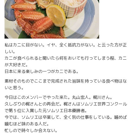
私はカニに目がない。イヤ、全く抵抗力がない。と云った方が正
しい。
カニが食べられると聞いたら何をおいても行ってしまう程、カニ
が大好きだ。
日本に来る楽しみの一つがカニである。
素材そのものでここまで完成された旨味を持っている食べ物はな
いと思う。
今日はこのメンバーでやった来た。丸山宏人。梶川さん。
久しぶりの梶さんとの再会だ。梶さんはソムリエ世界コンクール
で第５位に入賞した元ソムリエ日本優勝者。
今では、ソムリエは卒業して、全く別の仕事をしている。噛めば
噛むほど味のある人だ。
忙しので時々しか会えない。