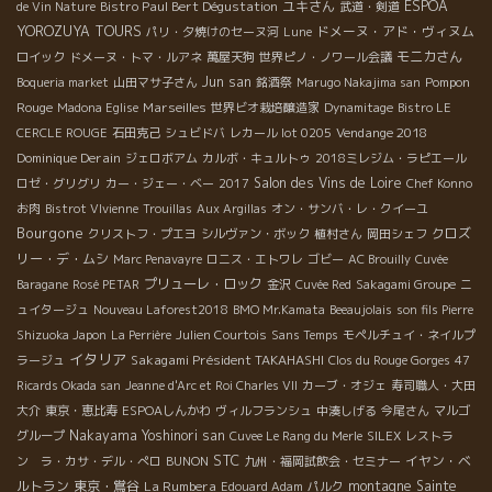
Bistro Paul Bert Dégustation
ユキさん
ESPOA
de Vin Nature
武道・剣道
YOROZUYA TOURS
ドメーヌ・アド・ヴィヌム
パリ・夕焼けのセーヌ河
Lune
モニカさん
ロイック
ドメーヌ・トマ・ルアネ
萬屋天狗
世界ピノ・ノワール会議
Jun san
Pompon
Boqueria market
山田マサ子さん
銘酒祭
Marugo Nakajima san
Rouge
Marseilles
Madona Eglise
世界ビオ栽培醸造家
Dynamitage
Bistro LE
Vendange 2018
CERCLE ROUGE
石田克己
シュビドバ
レカール lot 0205
Dominique Derain
ジェロボアム
カルボ・キュルトゥ
2018ミレジム・ラピエール
Salon des Vins de Loire
ロゼ・グリグリ
カー・ジェー・ベー
2017
Chef Konno
お肉
Bistrot VIvienne
Trouillas
Aux Argillas
オン・サンバ・レ・クイーユ
Bourgone
クロズ
クリストフ・プエヨ
シルヴァン・ボック
植村さん
岡田シェフ
リー・デ・ムシ
Marc Penavayre
ロニス・エトワレ
ゴビー
AC Brouilly
Cuvée
プリューレ・ロック
Baragane
Rosé PETAR
金沢
Cuvée Red
Sakagami Groupe
ニ
ュイタージュ
Nouveau Laforest2018
BMO Mr.Kamata
Beeaujolais
son fils Pierre
Shizuoka Japon
La Perrière
Julien Courtois
Sans Temps
モペルチュイ・ネイルプ
イタリア
Sakagami Président TAKAHASHI
ラージュ
Clos du Rouge Gorges
47
Ricards Okada san
Jeanne d'Arc et Roi Charles VII
カーブ・オジェ
寿司職人・大田
大介
東京・恵比寿
ESPOAしんかわ
ヴィルフランシュ
中湊しげる
今尾さん
マルゴ
Nakayama Yoshinori san
グループ
Cuvee Le Rang du Merle
SILEX
レストラ
STC
イヤン・ベ
ン ラ・カサ・デル・ぺロ
BUNON
九州・福岡試飲会・セミナー
ルトラン
東京・鴬谷
La Rumbera
montagne Sainte
Edouard Adam
パルク