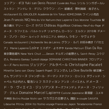
ュリアン・ギヨ
Yuki san
Denis Pesnot
Cuvee des Fous
シリル
シンガポールレ
クラウン・バー
ストラン・アンドレ
ラ・デジレ
結婚式・野村高城・尚子さん
restaurant EL GINJOLER
Academie de Vin Tokyo
KOMEZAWA
ワイン小売店
Jean-Francois NIQ
Fête du Vin Nature chez Lapierre
Clos léonine
Tsuchida
桜
Château Aiguilloux
島の噴火
マリー・ローズ
タパス
Château-Neuf-du-Pape
ド
メーヌ・ラファエル・バルトゥッチ
リョウさん
ローラン・エルラン
2018年
ドメー
ラモン・サヴェドラ
ヌ・ブノワ・クロー
ルイック
カタロニア人
中村さん
グラン・ルパ
Canada
restaurent L'Alchemille
îles de Lérins
お好み焼き「パセミ
Loire
Elian Da Ros
ア」
Marie Lapierre
エスポア・よろずや
Kanda Matsuri
New York
東京築地場外
Chut ......Derain
オルガンの紺野さん
Saint-Peray
ユウジ
さん
Reviens Gamay
Sumoll cépage
DOMAINE CHRISTIAN BINNER
フロリアン・
Christophe Pacalet
ジュリアン・アルタベール
ルーズ
Paris bistros
ジュンさん
La Dive Bouteille
Minette Sano san
Diony
Saperli Popet
柳沼憲一
サンドリーヌ
さん
ジャンポール・ドーマン
ステファン・ロッシェ
ダヴィッド・シ
ドメーヌ・
菊池シェフ
カスティヨン
ャペル
竹之内さん
アンヌ・パイエさん
ド・ラ・ヴィエイユ・ジュリアンヌ
ドメーヌ・フィリッ
チーズフォンデュ
Domaine Marcel Lapierre
プ・デルメ
Cuiisne Japonaise
居酒屋・ユメキ
サカガミの日野さん
チ神田
Bistro Poulpe
Nishi san
諏訪
le couple SAKATA
Libourne
Pitrou 2004
Ito Yoshio voyage France au Japon
Teradanonke
France