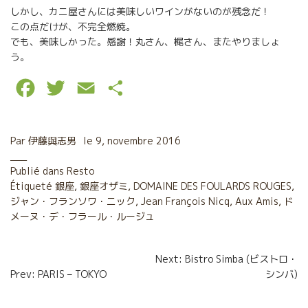
しかし、カニ屋さんには美味しいワインがないのが残念だ！
この点だけが、不完全燃焼。
でも、美味しかった。感謝！丸さん、梶さん、またやりましょ
う。
F
T
E
P
a
w
m
a
c
i
a
r
Par
伊藤與志男
le
9, novembre 2016
e
t
i
t
Publié dans
Resto
Étiqueté
b
銀座
t
,
銀座オザミ
l
,
a
DOMAINE DES FOULARDS ROUGES
,
ジャン・フランソワ・ニック
,
Jean François Nicq
,
Aux Amis
,
ド
o
e
g
メーヌ・デ・フラール・ルージュ
o
r
e
Navigation
Next: Bistro Simba (ビストロ・
k
r
Prev: PARIS – TOKYO
シンバ)
de
l’article