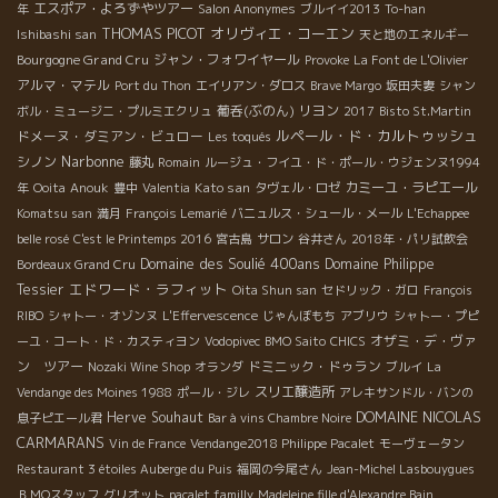
エスポア・よろずやツアー
年
Salon Anonymes
ブルイイ2013
To-han
THOMAS PICOT
オリヴィエ・コーエン
Ishibashi san
天と地のエネルギー
Bourgogne Grand Cru
ジャン・フォワイヤール
Provoke
La Font de L'Olivier
アルマ・マテル
Port du Thon
エイリアン・ダロス
Brave Margo
坂田夫妻
シャン
葡呑(ぶのん)
リヨン
ボル・ミュージニ・プルミエクリュ
2017
Bisto St.Martin
ルペール・ド・カルトゥッシュ
ドメーヌ・ダミアン・ビュロー
Les toqués
Narbonne
シノン
藤丸
Romain
ルージュ・フイユ・ド・ポール・ウジェンヌ1994
Kato san
カミーユ・ラピエール
年
Ooita
Anouk
豊中
Valentia
タヴェル・ロゼ
Komatsu san
満月
François Lemarié
バニュルス・シュール・メール
L'Echappee
belle rosé
C'est le Printemps 2016
宮古島
サロン
谷井さん
2018年・パリ試飲会
Domaine des Soulié 400ans
Domaine Philippe
Bordeaux Grand Cru
エドワード・ラフィット
Tessier
Oita Shun san
セドリック・ガロ
François
RIBO
シャトー・オゾンヌ
L'Effervescence
じゃんぼもち
アブリウ
シャトー・プピ
オザミ・デ・ヴァ
ーユ・コート・ド・カスティヨン
Vodopivec
BMO Saito
CHICS
ン ツアー
ドミニック・ドゥラン
Nozaki Wine Shop
オランダ
ブルイ
La
スリエ醸造所
Vendange des Moines 1988
ポール・ジレ
アレキサンドル・バンの
DOMAINE NICOLAS
Herve Souhaut
息子ピエール君
Bar à vins Chambre Noire
CARMARANS
Vin de France
Vendange2018 Philippe Pacalet
モーヴェータン
Restaurant 3 étoiles Auberge du Puis
福岡の今尾さん
Jean-Michel Lasbouygues
ＢＭОスタッフ
グリオット
pacalet familly
Madeleine fille d'Alexandre Bain