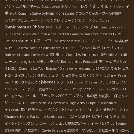
オリオル・アルティ
アン・エメルスダール
Coexistence
シルヴァン・レスポ
ギャス
Sylvain Richeaume
Domaine Sabre
フランスサッカーワールド優勝
Go san
2018年
プロムナード・デ・ザングレ
フローランス
ラ・デジレ
Rhône sud
Souvignargues
ドメーヌ・ムレシップ
Martine Laforest
ブ
ノワ
La Sicile
vin WA
Ginza 4 cho-me
BMO Yamada san
L'écart lot 1117
Paul
トマ・ピコ
Bocuse
Pont Neuf
Christophe Pueyo
ハリーズ・バー・パリ
中湊しげ
る
Paul
Takema-san
Canicule France 2018
モルゴン2017年
ビオトップワイン
南
Le Clos des Grillons
Huitres et blanc
Cuvée Voilà
恵比寿
山登り
ville Asti
ローヌ
l'anglore
グラン・ラルグ
Bernard Nady Foucault
庄元さん
アメリカ・
ESPOAナカモト
オレゴン
Domaine La Tour Boisée
10 ans de remerciement
ビス
アラン
トロ・ユイガ
俊さん
シェフ・リョウさん
ロゼ・ランディ
リショー
Pas à
biojoleynes
Julian Altaber
Pas
作家・リンさん
メリ・メロ
タラゴナ地方
ダム
バッシュ・ラ・ヴィル
武道オンズ
シャトー・カンボン2017
モト・ヌーヴォー
ロ
セ・ル・プランタン2017
モンマルトルの丘
ゼ・そうめん
彫刻家の山下さん
オ
ザミトーキョー
Domaine de la Rectorie
Village Arbois Pupillin
Assemblée
長由紀子さん
ESPOA GOTO
La
Nationale
Eyrolle
エルヴェ・スオ
葡萄ジュース
Chambre Noire Paris 11e
Uchikawa san
DOMAINE DE BOTHELAND
ジュヴレ
レミー・スリエ50歳記念パーティー
イ・シャンベルタン
ババス
La Boème
お好み焼き「パセミア」
Cuvée Baragane
2009年 マルセル・ラピエール
GINZA 6