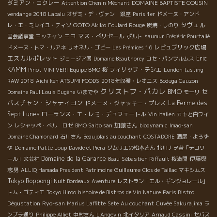
ダミアン・コクレー
DOMAINE BAPTISTE COUSIN
Attention Chenin Méchant
vendange 2018 Lapalu
オザミ・デ・ヴァン 銀座
Paris 1er
ドメーヌ・アンド
タヴェル
GOTO Akiko
レ・エ・ミレイユ・ティソ
Foulard Rouge
炭焼・しのり
ヨヨ
マス・ぺリセール
国会議事堂
ヨッチャン
ポルト
saumur
Frédéric Pourtalié
レピュブリック広場
ドメーヌ・トマ・ルアネ
リオネル・ゴビー
Les Prémices 16
エスカルポレット
Eric
ジョージア国
Domaine Beauthorey
ロセ・パンプルムス
KAMM
フィリップ・テシエ
Pinot
VINI VERI
Equipe BMO
桜
London tasting
RAW 2018
Aichi ken ATSUMI FOODS
2018年収穫・レオニス
Bodega Cauzon
クリストフ・パカレ
BMO
セ
Domaine Paul Louis Eugène
いまでや
モーリ
バスチャン・シャティヨン
ドメーヌ・ジャッキー・プレス
La Ferme des
Sept Lunes
ローランス・エ・レミ・デュフェートル
Vin italien
カキと白ワイ
加藤さん
ン
レシャッペ・ベル ロゼ
BMO Saito san
biodynamic
Imao-san
Domaine Chamonard
石川さん
Beaujolais au couchant
COSTADORE
酒屋・よろず
や
Domaine Patte Loup
Davide et Piera
ソムリエの松本さん
北川ナヲ著「テロワ
Domaine de la Garance
伊藤與
ール」文芸社
Beau
Sébastien Riffault
桜満開
志男
Guillaume
ALLIQ Hamada President
Patrimoine
Clos de Taillac
マキシムス
Tokyo Roppongi
Nuit Bordeaux
Aventure
レストラン「エル・ギンジョレール」
トム・ゴティエ
Tokyo Hiroo
histoire de Bistros de Vin Nature
Paris Bistro
Ryo-san
Dégustation
Marius Laffitte
Sete
Au couchant
Cuvée Sakurajima
ラ
ンブラ通り
Philippe Alliet
中村さん
L'Angevin
北イタリア
Arnaud Cassini
セバス