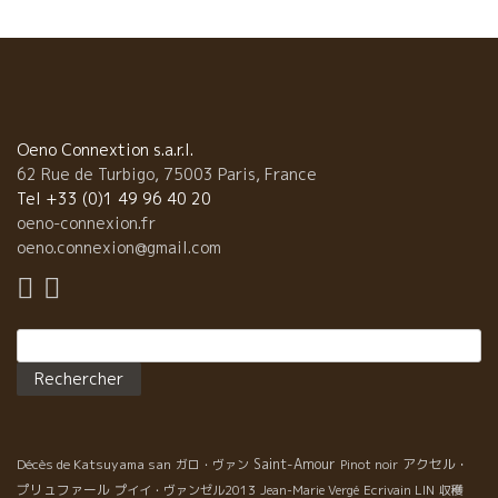
Oeno Connextion s.a.r.l.
62 Rue de Turbigo, 75003 Paris, France
Tel +33 (0)1 49 96 40 20
oeno-connexion.fr
oeno.connexion@gmail.com
Rechercher :
Décès de Katsuyama san
Saint-Amour
アクセル・
ガロ・ヴァン
Pinot noir
プリュファール
プイイ・ヴァンゼル2013
Jean-Marie Vergé
Ecrivain LIN
収穫