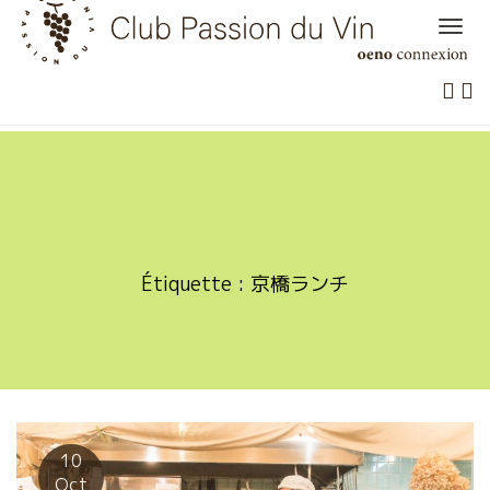
Skip
to
content
Étiquette :
京橋ランチ
10
Oct