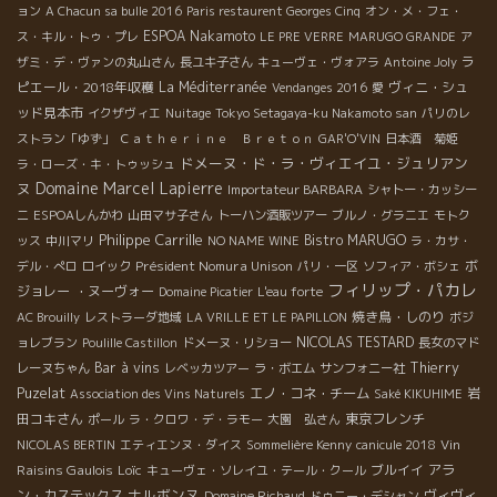
ョン
A Chacun sa bulle 2016
Paris restaurent Georges Cinq
オン・メ・フェ・
ESPOA Nakamoto
ス・キル・トゥ・プレ
LE PRE VERRE
MARUGO GRANDE
ア
ラ
ザミ・デ・ヴァンの丸山さん
長ユキ子さん
キューヴェ・ヴォアラ
Antoine Joly
ピエール・2018年収穫
La Méditerranée
ヴィニ・シュ
Vendanges 2016
愛
ッド見本市
イクザヴィエ
Nuitage
Tokyo Setagaya-ku Nakamoto san
パリのレ
ストラン「ゆず」
Ｃａｔｈｅｒｉｎｅ Ｂｒｅｔｏｎ
GAR'O'VIN
日本酒 菊姫
ドメーヌ・ド・ラ・ヴィエイユ・ジュリアン
ラ・ローズ・キ・トゥッシュ
Domaine Marcel Lapierre
ヌ
Importateur BARBARA
シャトー・カッシー
ニ
ESPOAしんかわ
山田マサ子さん
トーハン酒販ツアー
ブルノ・グラニエ
モトク
Philippe Carrille
Bistro MARUGO
ッス
中川マリ
NO NAME WINE
ラ・カサ・
Président Nomura Unison
ボ
デル・ぺロ
ロイック
パリ・一区
ソフィア・ボシェ
フィリップ・パカレ
ジョレー ・ヌーヴォー
Domaine Picatier
L'eau forte
焼き鳥・しのり
AC Brouilly
レストラーダ地域
LA VRILLE ET LE PAPILLON
ボジ
NICOLAS TESTARD
ョレブラン
Poulille Castillon
ドメーヌ・リショー
長女のマド
Bar à vins
Thierry
レーヌちゃん
レベッカツアー
ラ・ボエム
サンフォニー社
Puzelat
エノ・コネ・チーム
岩
Association des Vins Naturels
Saké KIKUHIME
田コキさん
東京フレンチ
ポール
ラ・クロワ・デ・ラモー
大園 弘さん
Vin
NICOLAS BERTIN
エティエンヌ・ダイス
Sommelière Kenny
canicule 2018
Raisins Gaulois
Loïc
ブルイイ
アラ
キューヴェ・ソレイユ・テール・クール
ナルボンヌ
ン・カステックス
ヴィヴィ
Domaine Richaud
ドゥニー・デシャン