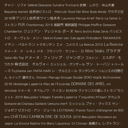
Séléné Domaine Sylvère Trichard
チャン・リフォ
炭焼・しのり・中山夫妻
Boqueria market
自然派ビストロ・Matsuki
Rosé Obi Wine
Budo Kendo
サカガミ社
2018年アンジェ自然派ワイン見本市
Laurence Manya-Krief
Paris La Seine
レ
PUR
Philippe Maffre
ストラン
Chardonnay 2016
凱旋門
東欧諸国
Domaine
ボーヌ
ジュリアン・マレシャル
Chambertin
Paris bistro Roba Seria
パリビス
Sakagami Président TAKAHASHI
トロ・ヌーヴェル・メリー
Daikin Kume-san
La Remise
イヤン・ベルトラン
トラモンタン
エメ・コメラス
La Remise 2018
グラナダ
Rémi Sédès
ドメーヌ・ド・レキュ
ドヌ・フランソワ・サンメー・ロ
ドメーヌ・フィリップ・ジャンボン
Salon Bio Top
コルトン・
エスポア・も
株式会社 オルヴォー
サン・トーバン
りたか
ミッシェル・グリザール
トゥール
ーズ
Fujimama san
MATA HARI
レ・ザルミエール
タンタシオン
ソムリエの日野さ
ん
ルイック
藤木さん
Shonan
Marugo Groupe
Double ZERO
Hop'là
Bistronomie
2018 Vendange Lapierre
DOMAINE DES AMIEL
Mas de l'Escarida
vin
Venskab
ドメーヌ・オベルノワ・ウイヨン
BUNON
ヴァランスの星レストラン”カシ
Famille Lapierre
ェット
2018 Beaujolais Villages
T'inquiètes M'man!
タカムラ
Domaine de Chateau Gaillard
Uemura cherf
ミッシェル
プティ・マックス
サン・
ジョゼフ
ビストロ・アン・ジュール
LESTIGNAC
France Tours
châtaignier de 600
CHÂTEAU CAMBON
ERIC DE SOUSA
ans
2018 Beaujolais Nouveaux au
レストラン・
Japon
La Grosse Nadine Vin Blanc Liquoreux
St Chinian
高橋さん