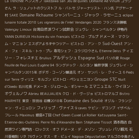
La Trenchée
ベンスカブ
Takezawa san
Jeu de quilles
Domaine Ad Vinum
ユウジ
さん
ラ・リュノットのクリストフ
ル・バトセ
ジャーナリスト・ハン氏
アグヤーナ
Domaine Richaume
シャンパーニュ・ジャック・ラセーニュ
村
SAKE
eclipse
lunaire totale 2018
Les vignerons de l'iréel
Vendanges 2020
フランス決勝戦
台湾自然派ワイン試飲会
Valençay
Limoux
ジュヴレ・シャンべルタン
伊勢丹
ドメーヌ・マクシ
YANN DURIEUX
Histoire du vin francais
ビストロ・プルプ
Sud-Ouest
ム・マニョン
エスポアよろずやつツアー
ビストロ・アン・ク
アン・
ティエ
メ・フェ・スキル・トゥ・プレ
寿司シェフ・ユウジロウさん
Etienne Deiss
アルデッシュ
Espagne Sud
リー・フォレスチエ
Brulius
パリの夜
Rouge
Feuille de Paul Louis Eugène 94
ラングドック・ルシヨン
輪飲学園
ジュヴレイ・シ
ャンベルタン2015年
ボデガ・コーゾン醸造元
オン・サンバ・レ・クイーユ
6 Pieds
Groupe STC
sur Terre
ヴィリエ・モルゴン
ビストロ・ペシェミニヨン
Nuit
エマニュエル・ウイヨン・
d'Ooedo
石川社長
ドメーヌ・ジェローム・ギシャール
オヴェルノワ
Abrieu
BEAUJALIEN
クロ・ド・ヴージョ
ビストロマルゴ
Bistro
Domaine des Soulié
MARMITE
東京・世田谷
収穫2018年
オジル・フランジ
フィリップ・ヴァイス
ャン・ヴィニュロン
9 caves
ケビン・デコンブ
イザベル・
フレール
Maximus
銀座4丁目
Chef Gwen
Cuveé Le Rollier
Katsuyama
Saint-
Stéphane Tissot
Etienne-des-Oullières
Pierre fils d'Alexandre Bain
酒本商店
自
パリ観光
然派ワイン専門店・ロックス・オフ
ドメーヌ・デ・メゾン・ブリュレ
石
川亜樹則
リタ
76ヴァン
マス・オ・ビュイ
Nagoya Dégustation
マルゴの中島さん