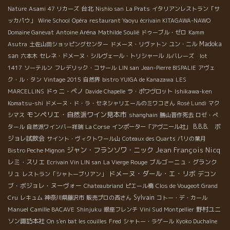
台北
Nature
Asami
47 リカーズ
Nishio san
La Prats
イタリアンレストラン「サ
ッカパウ」
Wine School
Opéra
restaurant Yaoyu
écrivain KITAGAWA-NAWO
Domaine Ganevat
Antoine Aréna
Mathilde Soulié
ドゥーブル・ゼロ
Kamm
Madoka
Asutra
土佐山田ショッピングセンター
ドメーヌ・リヴァトン
ユン・ニル
san
六本木
セレネ・ドメーヌ・シルヴェール・トリシャール
ルバレーズ lot
1417
ソーテルン
フレデリック・コサール
LIN san
Jean-Pierre BISPALIE
アヴェ
ク・ル・タン
Vintage 2015
自然界
bistro YUIGA de Kanazawa
LES
ドゥニ・ペノ
MARCELLINS
Davide Chapelle
ラ・ポワヴロット
Ishikawa-ken
Komatsu-shi
ドメーヌ・ド・ラ・セネシャリエールのミワコさん
Rosé Lundi
マク
モンペリエ・自然派ワイン見本市
シマス
shanghain
勝山晋作死去
ロゼ・ぺ
B.B.B. ボ
タール
自然派ワインバー祥瑞
La Corse
インポーター「アヴニール社」
ジョレ試飲会
サイント・ヴィクトワール山
Coteaux des Quarts
パリの葉月
ジャン・フランソワ・ニック
Jean François Nicq
Bistro Peche Mignon
レミ・スリエ
ブルゴーニュ・グランク
Ecrivain Vin LIN san
La Vierge Rouge
ドメーヌ・ダール・エ・リボ
リュ
デコン
レストラン「シャトーブリアン」
ブ・ボジョレ・ヌーヴォー
Chateaubriand
ピエール橋
Clos de Vougeot Grand
Sylvain
Cru
レキュム
神奈川県藤沢市
販売プロの西さん
コトー・デ・カール
Manuel
野村ユニ
Camille BACAVE
Shinjuku
銀座フレンチ
Vini Sud Montpellier
ソン諏訪本社
On s'en bat les couilles
Fred
シャトー・ラゲール
Kyoko Duchaîne