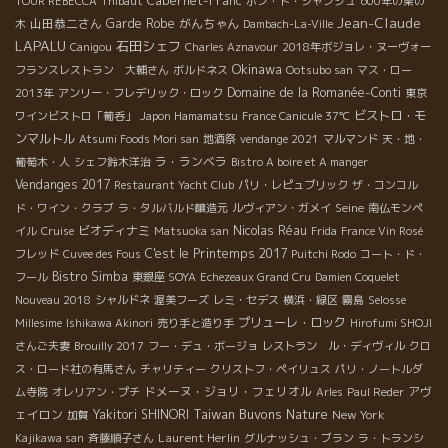
Cabernet-Franc
TOUR REBECCA
Thibaut
ポン・ト・シャンジュ
600年の栗の
Jean-Claude
山田恭二さん
Garde Robe
がんちゃん
木
Dambach-La-Ville
LAPALU
石田シェフ
Canigou
Charles Aznavour
2018年ボジョレ・ヌーヴォー
Okinawa
フランスレストラン 大輔さん
ボルドネス
Ootsubo san
マス・ロー
Domaine de la Romanée-Conti
2013年
アンリー・フレデリック・ロック
東京
ビストロ・モ
ワインビストロ「葡呑」
Japon Hamamatsu
France Canicule 37℃
ンマルトル
Atsumi Foods Mori san
地酒祭
vendange 2021
マルマンド
天・地・
ラ・ランベラ
葡萄木・人
シェフ鈴木洋治
Bistro A boire et A manger
Vendanges 2017
Restaurant Yacht Club
パリ・レピュブリック
ザ・コンコル
Seine
ド・ワイン・クラブ
ラ・タルバルド醸造元
ルヴィアン・ガメイ
南仏モンペ
ビオディナミ
Nicolas Réau
イル
Cruise
Matsuoka san
Frida
France Vin Rosé
C'est le Printemps 2017
フレッド
Cuvee des Fous
Puitchi Rodo
コート・ド・
Bistro Simba
フール
東銀座 SOYA
Echezeaux Grand Cru
Damien Coquelet
Nouveau 2018
シャルドネ
渥美フーズ
レミ・セデス
横浜・緑区
霧島
Selosse
プリューレ・ロック
Millesime
Ishikawa Akinori
売り手と造り手
Hirofumi SHOJI
さんご夫妻
Brouilly 2017
フー・デュ・ボージョ
レストラン ル・ディヴィル
クロ
ス・ロード社の有馬さん
チャリティー
クリストフ・ペイリュス
パリ・ノートルダ
ドメーヌ・ジョリ・フェリオル
アヴ
ム寺院
オレリアン・プチ
Arles
Paul Reder
Taiwan Buvons Nature
ェイロン
Yakitori SHINORI
New York
加賀
Laurent Herlin
Kajikawa san
斉藤順子さん
グルナッシュ・ブラン
ラ・トランシ