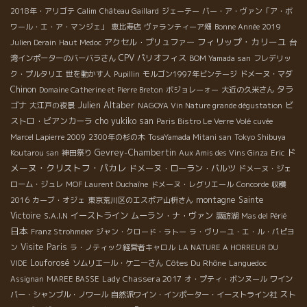
2018年・アリゴテ
Calim
Château Gaillard
ジェーテー
バー・ア・ヴァン「ア・ボ
ワール・エ・ア・マンジェ」
恵比寿店
ヴァランティーア畑
Bonne Année 2019
フィリップ・カリーユ
アクセル・プリュファー
Julien Derain
Haut Medoc
台
CPV パリオフィス
湾インポーターのバーバラさん
BOM Yamada san
フレデリッ
ク・プルタリエ
世を動かす人
Pupillin
モルゴン1997年ビンテージ
ドメーヌ・マダ
Chinon
タラ
Domaine Catherine et Pierre Breton
ボジョレーォー
大近の久米さん
Julien Altaber
ゴナ
ビ
大江戸の夜景
NAGOYA Vin Nature grande dégustation
ストロ・ビアンカーラ
cho yukiko san
Paris Bistro Le Verre Volé
cuvée
Marcel Lapierre 2009
2300年の杉の木
TosaYamada Mitani san
Tokyo Shibuya
ド
Gevrey-Chambertin
Koutarou san
神田祭り
Aux Amis des Vins Ginza
Eric
メーヌ・クリストフ・パカレ
ドメーヌ・ローラン・バルツ
ドメーヌ・ジェ
ローム・ジュレ
MOF Laurent Duchaîne
ドメーヌ・レグリエール
Concorde
収穫
montagne Sainte
2016
カーブ・オジェ
東京荒川区のエスポア山枡さん
Victoire
イーストライン
ムーラン・ナ・ヴァン
S.A.I.N
諏訪湖
Mas del Périé
日本
Franz Strohmeier
ジャン・クロード・ラトー
ラ・ヴリーユ・エ・ル・パピヨ
Visite Paris
ン
ラ・ノティック経営者キャロル
LA NATURE A HORREUR DU
Louforosé
Côtes Du Rhône
VIDE
ソムリエール・ケニーさん
Languedoc
Lady Chassera 2017
Assignan
MAREE BASSE
オ・プティ・ボンヌール
ワイン
スト
バー・シャンブル・ノワール
自然派ワイン・インポーター・イーストライン社