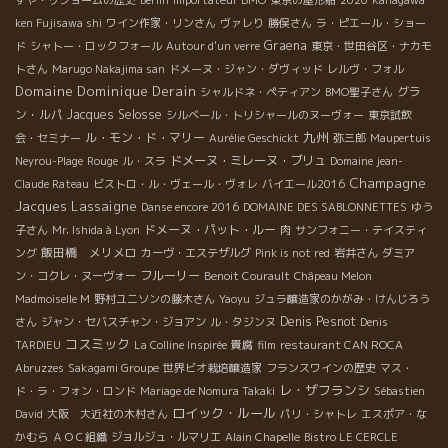
ずや・リショームの歴史
Berlin
Importateur BMO
東京の屋形船
2020
Kanagawa
ken Fujisawa shi
ワイン作家・リンさん
ヴァレり
勝俣さん
ラ・ピエール・ショー
Graena
ド
シャトー・ロックフォール
Autour d'un verre
東京・世田谷区・ナカモ
トさん
Marugo Nakajima san
ドメーヌ・ジャン・ダヴィッド
レルヴ・フォル
Domaine Dominique Derain
グラ
シャルドネ・ペティアン
BMO聖子さん
ン・ルパ
Jacques Selosse
シルベール・トリシャールのヌーヴォー
東京試飲
九州
ル・モン・ド・マリー
会・セミナー
Aurélie Geschickt
弥三郎
Maupertuis
ドメーヌ・ミレーヌ・ブリュ
Neyrou-Plage
Rouge
ル・スラ
Domaine jean-
Champagne
Claude Rateau
ビストロ・ル・ヴェール・ヴォレ
バイエール2016
Jacques Lassaigne
Danse encore 2016
DOMAINE DES SABLONNETTES
ゆう
ドメーヌ・パット・ルー
子さん
Mr. Ishida à Lyon
肉
サンフォニー・テイスティ
飯田橋 メリメロ
ング
カーヴ・エステザルグ
Pink is not red
岩井さん
ダミア
フルーリー
ン・コクレ・ヌーヴォー
Benoit Courault
Châpeau Melon
Madmoiselle M
野村ユニソンの藤木さん
Yaoyu
ジュラ醸造家のかがみ・けんじろう
Denis Pesnot
さん
ジャン・セバスチャン・ジョアン
ル・タジンヌ
Denis
コスミック
TARDIEU
La Colline Inspirée
貴腐
film
restaurant CAN ROCA
Abruzzes
Sakagami Groupe
世界ビオ栽培醸造家
フランスワインの歴史
マス・
レ・ザフランシ
ド・ラ・フォン・ロンド
Mariage de Nomura Takaki
Sébastien
ロイック・ルール
David
大阪 大近社の木村さん
パリ・シャトレ
エスポア・な
かむら
ＡＯＣ組織
ジョルジュ・ルマリエ
Alain Chapelle
Bistro LE CERCLE