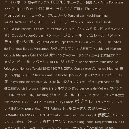
PEOPLE
Aux Amis Komatsu
ス・ド・ボーヌ
息子のマリウス
キューヴェ・桜島
san
Philippe Wies
お好み焼き・きじ「さんて寛」
戸田シェフ
Montpellier
キューヴェ・プリュサール
Tomomi san
Hachijou-jima
YAMADAYA san
ビストロ・ラ・パール・デ・ザンジュ
Senior Jazz Bande
イヴ・カムドボルド
CAROLINE
Football COUPE DE MONDE 2018
マチュとマリ
ドメーヌ・ジェラール・シュレール
ドメーヌ・
オン
Clos du Rouge Gorges
デュ・ポッシブル
Dégustation Philippe Pacalet
レシャッペ・ベル 赤
Côtes
ルクレアシオン
de Thongue
Bois de Vincennes
オザミ東京
Mathieu et Marion
Gerard GAUBY
Côte de Malepère
インポーター「サンフォニー」試飲会2017年
ジョルディ
メゾン・ピエール・オヴェルノ
ALLIQ
Danse encore
Millésime Bio
Glouglou
Nomura Takaki
BMO 社のマサコさん
Domaine de Vignes du Maynes
東
ラピエール
京・文京区
レイモン
Restaurant La Pioche
ドメーヌ・ドーピヤック
家
Tokyo wine Bistro BUNON
2018年・ボジョレヴィラージュ
Cyril Alonso
鏡
Taiwan
シルヴァンさん
健二郎さん
bistro soya
Les gens de Métiers
ワインバ
ジャン・ポール・ドーマン
ー「ル・サンセール」
Riesling
サン・ミッシェル教会
ボジョレ
Mr. Yoshio ITO
オーストリア
Moulin Pey Labrie
リュショット・シャ
カタルーニャ
Prieure Roch
ゴーさん
ンベルタン
TF1
Fabrice
シリル
試飲会
DOMAINE FRANCOIS SAINT-LO
Salon Saint Jean
Paris night
ブジーグ
野村ユニソン
Haut Languedoc-Roquebrun
のカキ
76VIN
ボナストレ
MOF ロ
Domaine Jean-
ジェローム・ソリーニ
ーラン・デュシェーヌ
アンジュ