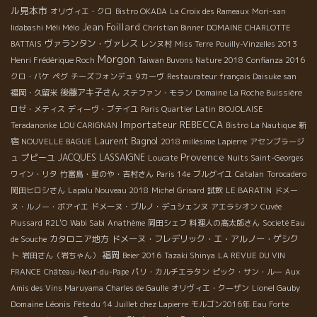
ル見本市
オリヴィエ・クロ
Bistro OKADA
La Croix des Rameaux
Mori-san
Jean Foillard
Iidabashi Méli Mélo
Christian Binner
DOMAINE CHARLOTTE
ヴァランタン・ヴァレス
BATTAIS
レンヌ村
Miss Terre
Pouilly-Vinzelles 2013
Morgon
Henri Frédérique Roch
Taiwan Buvons Nature 2018
Confianza 2016
クロ・バケ
ペグ
チーズフォンデュ
9カーヴ
Restaurateur français Daisuke san
後藤アキ子さん
福岡・久留米
ステファン・モラン
Domaine La Roche Buissière
ロゼ・メティス
ディーヴ・ブテイユ
Paris Quartier Latin
BIOJOLAISE
Importateur REBECCA
Teradanonke
LOU CARIGNAN
Bistro La Nautique
新
Laurent Bagnol
宿
NOUVELLE BAGUE
2018 millésime Lapierre
アセンブラージ
Provence
プピーユ
JACQUES LASSAIGNE
ュ
Loucate
Nuits Saint-Georges
ワイン・リタ
竹富島・星のや・吉村さん
Paris 14e
ブルグイユ
Catalan
Torocadero
岡田ヒロシさん
Lapalu Nouveau 2018
Michel Grisard
試飲
LE BARATIN
ドメー
ヌ・ルノー・ボアイエ
ドメーヌ・ブルノ・デュシェンヌ
アエラシオン
Cuvée
Plussard
R2L'O
Wabi Sabi
Anathème
岡田シェフ
料理人の高太郎さん
Societé Eau
カタロニア地方
ドメーヌ・フレデリック・エ・アルノー・ゲシク
de Souche
ト
福岡
岩田さん（岩ちゃん）
Beier 2016
Tazaki Shinya
LA REVUE DU VIN
FRANCE
Château-Neuf-du-Pape
パリ・カルチエラタン
ピック・サン・ルー
Aux
Amis des Vins Maruyama
Charles de Gaulle
オリヴィエ・クーザン
Lionel Gauby
Domaine Léonis
Fête du 14 Juillet chez Lapierre
モルゴン2016年
Eau Forte