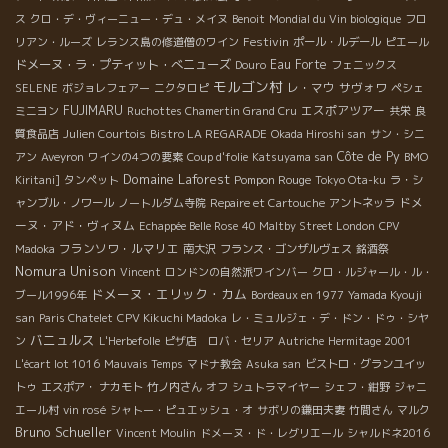
ス
クロ・デ・ヴィーニュー・デュ・メイヌ
Benoit
Mondial du Vin biologique
フロ
Festivin
リアン・ルーズ
レランス島の修道僧のワイン
ポール・ルデール
ピエール
ドメーヌ・ラ・プティット・べニューズ
Eau Forte
Douro
フェニックス
モルゴン村
レ・マウ
サヴォワ
SELENE
ボジョレフェアー
ニクタロピ
ペシェ
FUJIMARU
エスポアツアー
ミニヨン
Ruchottes Chamertin Grand Cru
共栄
良
質食品店
Julien Courtois
Bistro LA REGARADE
Okada Hiroshi san
サン・シニ
Côte de Py
アン
Aveyron
ワインの4つの要素
Coup d'folie
Katsuyama san
BMO
Domaine Laforest
Pompon Rouge
Kiritani]
タンペット
Tokyo Ota-ku
ラ・シ
ドメ
ャンブル・ノワール
ノートルダム寺院
Repaire et Cartouche
アントネッラ
ーヌ・アド・ヴィヌム
Echappée Belle Rose
40 Maltby Street London
CPV
フランソワ・ルマリエ
Madoka
南大沢
フランス・ゴンザルヴェス
銘酒祭
Nomura Unison
Vincent
ロンドンの自然派ワインバー
クロ・ルジャール・ル・
ドメーヌ・エリック・カム
ブール1996年
Bordeaux en 1977
Yamada Kyouji
san
Paris Chatelet
CPV Kikuchi Madoka
レ・ミュルジェ・デ・ドン・ドゥ・シヤ
バニュルス
ン
L'Herbefolle
ピザ店 ロバ・セリア
Autriche
Hermitage 2001
L'écart lot 1016
Mauvais Temps
マドナ教会
Asuka san
ビストロ・グランユイッ
トゥ
エスポア・ ナカモト
竹ノ内さん
オフ
シュトラマイヤー
シェフ・紺野
ジャニ
エール村
vin rosé
シャトー・ピュエッシュ・オ
サボリの鎌田夫妻
竹間さん
マルク
Bruno Schueller
Vincent Moulin
ドメーヌ・ド・レグリエール
シャルドネ2016