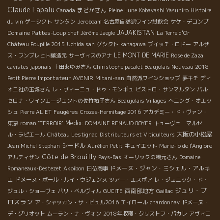
Claude Lapalu
まどかさん
Canada
Pleine Lune
Kobayashi Yasuhiro
Histoire
du vin
ゲーシクト
サンタン
Jeroboam
名古屋自然派ワイン試飲会
ケケ・デコンブ
Domaine Pattes-Loup
JAJAKISTAN
chef Jérôme Jaegle
La Terre d'Or
Château Poupille 2015
Uchida san
ゲシクト
kanagawa
プイッチ・ロドー
アルザ
LE MONT DE MARIE
ス・フンブレヒト醸造元
サーヴィスのアナ
Rose de Zaza
cavistes japonais
上田あゆみさん
Chiristophe pacalet Beaujolais Nouveau 2018
Importateur AVENIR
Petit Pierre
Mitani-san
自然派ワインショップ
夢キチ
ディ
オニ社の玉城さん
レ・ヴィーニュ・ドゥ・モンギュ
ビストロ・サンマルタン
バル
セロナ・ワインエージェントの佐竹裕子さん
Beaujolais Villages
へニング・オエッ
シュ
Pierre ALIET
Faugères
Crozes-Hermitage 2016
アカデミー・ド・ヴァン・
Medoc
東京
roman 'TERROIR'
DOMAINE RENAUD BOYER
キューヴェ マルセ
大阪の小松屋
ル・ラピエール
Château Lestignac
Distributeurs et Viticulteurs
シードル
Jean Michel Stephan
Aurélien Petit
キュイエット
Marie-lo de l'Anglore
Côte de Brouilly
アルティザン
Pays-Bas
オーリックの橋元さん
Domaine
ドメーヌ・ジャン・ミシェル・アルキ
Romaneaux-Destezet
Akoibon
日仏商事
エ
ドメーヌ・ポール・ルイ・ウジェンヌ
ツアー・エスポア
レ・ジュニック・ド・
ジュリ・ブ
西南部地方
ジュル・ショーヴェ
パリ・ベルヴィル
GUCITE
Gaillac
ロスラン
ア・シャッカン・サ・ビュル2016
エイロール
chardonnay
ドメーヌ・
デ・グリオット
ムーラン・ナ・ヴォン
2018年収穫・クリストフ・パカレ
アヴィニ