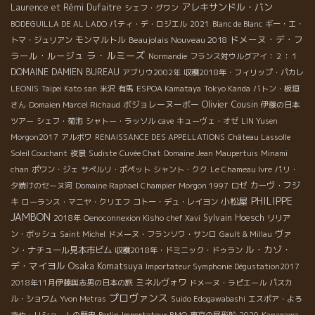
アレキサンドル・バン
Laurence et Rémi Dufaitre
シェフ・グワン
BODEGUILLA DE AL LADO
パティ・デ・ロジエル
2021
Blanc de Blanc
ギー・エ・
ドメーヌ・デ・フ
モンマルトル
Beaujolais Nouveau 2018
トマ・ジュリアン
ラ・ルミーズ
ラール・ルージュ
Normandie
フランス対ウルグアイ：２：１
DOMAINE DAMIEN BUREAU
アブリウ2002年
収穫2018年・フィリップ・パカレ
LEONIS
Taipei Kato san
米沢
有馬
ESPOA Kamataya
Tokyo Kanda
バトン・板垣
Olivier Cousin
ボジョレーヌーボー
さん
Domaien Marcel Richaud
伊藤の日本
ツアー
シェフ・菊池
シャトー・ラッソル
cave
キューヴェ・オゼ
LIN Yusen
Morgon2017
アルボワ
RENAISSANCE DES APPELLATIONS
Château Lassolle
Soleil Couchant
夜景
Sudiste
Cuvée Chat
Domaine Jean Maupertuis
Minami
chan
ポワン・ジェ
サぺルリ・ポペット
シャント・クク
Le Chameau Ivre
パリ・
カーヴ・フジ
夕焼けのセーヌ河
Domaine Raphael Champier
Morgon 1997
ロゼ
PHILIPPE
小松屋
キ
ローランス・マニヤ・クリエフ
コトー・デュ・レイヨン
JAMBON
Sylvain Hoesch
2018年
Oenoconnexion Kisho
chef Xavi
リリア
ヴァ
ン・ボッシュ
Saint Michel
ドメーヌ・フランソワ・サンロ
Gault & Millau
ル・カゾ・
ン・ナチュール見本市ビム
収穫2018年・ドミニック・ドゥラン
デ・マイヨル
Osaka Komatsuya
Importateur Symphonie Dégustation2017
ミネルヴォワ
2018年11月伊藤與志男の日本の旅
ドメーヌ・ラピエール
パスカ
プロヴァンス
ル・ショワム
Yvon Metras
Suido Edogawabashi
エスポア・よろ