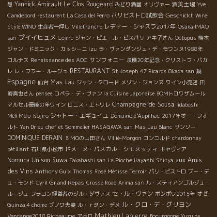
Yannick Amirault
Le Clos Rougeard
酒美土場
想
みどり酒屋
オリヴァー
Yve
パリビストロ試飲会
Geschickt
Camdebord
restaurent La Casa del Perro
Wine
レディー・シャスラ2017年
Style WINO
生産者一押し
Villefranche
Osaka IMAO
プイイヒュメ
san
Loirre
ジャン・ピエール・ビスパリ
アキ子さん
Octopus
熊本
ジャン・ドミニック・カッシーニ
Izu
ラ・ヴァンダンジュ・デ・モワンヌ1988年
サンフォニー
コルナス
Renaissance des AOC
収穫20年記念・クリストフ・パカ
RESTAURANT
レ
レ・フラー・ルージュ
St Joseph
47 Ricards Okada san
鍋
Espagne
Mas Lau
仙台
ジャン・クロード
メゾン・ジョンヌ
ワイン小売店
田
崎真也さん
pensee
ロペラ・デ・ヴァン
la Cuisine Japonaise
BOMトロワザムール
Champagne de Sousa
マルセル最後の年ワイン
ロニス・エトワレ
Iidabqshi
シャトー・エギュイユ
Méli Mélo
Isojiro
Domaine d'Aupilhac
2017年オー・フォ
ルト
Yan Drieu
chef et Sommelier HASAGAWA san
Mas Lau Blanc
サンソー
DOMINIQUE DERAIN
ＢＭОの山田さん
Villié-Morgon
コンコルド
chardonnay
ドメーヌ・パスカル・シモヌッティ
pétillant
石川県小松市
キャヴィア
aux Amis
Nomura Unison Suwa
Takahashi san
La Pioche Hayashi Shinya
des Vins
Anthony Guix
Thomas
Rosé Métisse
Terroir
パリ・ビストロ
ブー・デ
Grand Repas
ュ・モンド
Cyril
Crosse Road Arima san
ル・スティアンゴルジュ・
セ・ル・ヴァン
ルージュ
フラコン経営者のジル・ダヴァス
ポンポワ2015年
オゼ
ル・クロ・デ・グリヨン
Guinza 4 chome
ブノワ夫妻
ル・ｒタン・デメ
Mathieu Lapierre
Vendange2018 Richeaume
アぺロ
Boourgogne
Yuzu de