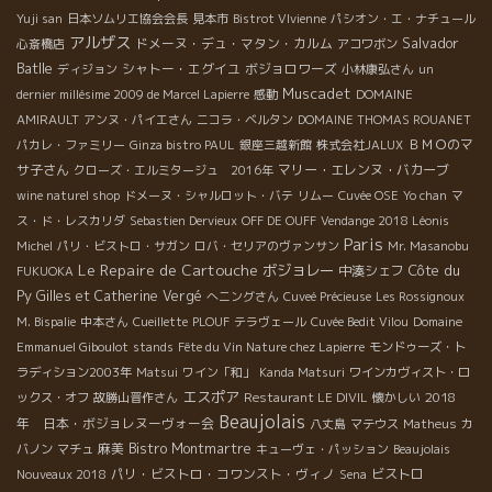
Yuji san
日本ソムリエ協会会長
見本市
Bistrot VIvienne
パシオン・エ・ナチュール
アルザス
Salvador
ドメーヌ・デュ・マタン・カルム
心斎橋店
アコワボン
Batlle
シャトー・エグイユ
ボジョロワーズ
ディジョン
小林康弘さん
un
Muscadet
dernier millésime 2009 de Marcel Lapierre
感動
DOMAINE
AMIRAULT
アンヌ・パイエさん
ニコラ・ベルタン
DOMAINE THOMAS ROUANET
ＢＭＯのマ
パカレ・ファミリー
Ginza bistro PAUL
銀座三越新館
株式会社JALUX
サ子さん
マリー・エレンヌ・バカーブ
クローズ・エルミタージュ 2016年
wine naturel shop
ドメーヌ・シャルロット・バテ
リムー
Cuvée OSE
Yo chan
マ
ス・ド・レスカリダ
Sebastien Dervieux
OFF DE OUFF
Vendange 2018 Léonis
Paris
Michel
パリ・ビストロ・サガン
ロバ・セリアのヴァンサン
Mr. Masanobu
Le Repaire de Cartouche
ボジョレー
Côte du
中湊シェフ
FUKUOKA
Py
Gilles et Catherine Vergé
へニングさん
Cuveé Précieuse
Les Rossignoux
M. Bispalie
中本さん
Cueillette
PLOUF
テラヴェール
Cuvée Bedit Vilou
Domaine
Emmanuel Giboulot
stands
Fête du Vin Nature chez Lapierre
モンドゥーズ・ト
ラディション2003年
Matsui
ワイン「和」
Kanda Matsuri
ワインカヴィスト・ロ
エスポア
2018
ックス・オフ
故勝山晋作さん
Restaurant LE DIVIL
懐かしい
Beaujolais
年 日本・ボジョレヌーヴォー会
八丈島
マテウス
Matheus
カ
麻美
Bistro Montmartre
バノン
マチュ
キューヴェ・パッション
Beaujolais
パリ・ビストロ・コワンスト・ヴィノ
ビストロ
Nouveaux 2018
Sena