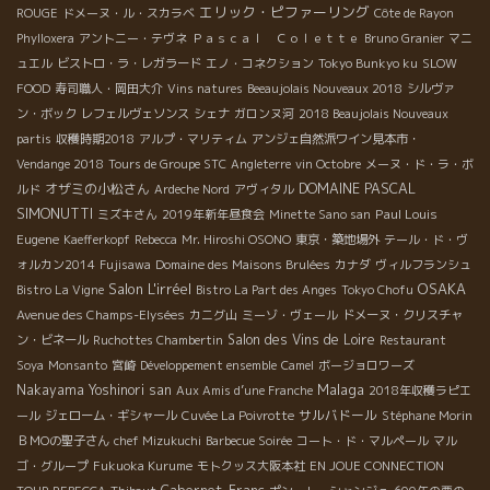
エリック・ピファーリング
ROUGE
ドメーヌ・ル・スカラベ
Côte de Rayon
Phylloxera
アントニー・テヴネ
Ｐａｓｃａｌ Ｃｏｌｅｔｔｅ
Bruno Granier
マニ
ュエル
ビストロ・ラ・レガラード
エノ・コネクション
Tokyo Bunkyo ku
SLOW
FOOD
寿司職人・岡田大介
Vins natures
Beeaujolais Nouveaux 2018
シルヴァ
ン・ボック
レフェルヴェソンス
シェナ
ガロンヌ河
2018 Beaujolais Nouveaux
partis
収穫時期2018
アルプ・マリティム
アンジェ自然派ワイン見本市・
Vendange 2018
Tours de Groupe STC
Angleterre
vin Octobre
メーヌ・ド・ラ・ボ
DOMAINE PASCAL
オザミの小松さん
ルド
Ardeche Nord
アヴィタル
SIMONUTTI
Paul Louis
ミズキさん
2019年新年昼食会
Minette Sano san
Eugene
Kaefferkopf
Rebecca
Mr. Hiroshi OSONO
東京・築地場外
テール・ド・ヴ
ォルカン2014
Fujisawa
Domaine des Maisons Brulées
カナダ
ヴィルフランシュ
Salon L'irréel
OSAKA
Bistro La Vigne
Bistro La Part des Anges
Tokyo Chofu
Avenue des Champs-Elysées
カニグ山
ミーゾ・ヴェール
ドメーヌ・クリスチャ
Salon des Vins de Loire
ン・ビネール
Ruchottes Chambertin
Restaurant
Soya
Monsanto
宮崎
Développement ensemble
Camel
ボージョロワーズ
Malaga
Nakayama Yoshinori san
Aux Amis d’une Franche
2018年収穫ラピエ
サルバドール
ール
ジェローム・ギシャール
Cuvée La Poivrotte
Stéphane Morin
ＢＭОの聖子さん
chef Mizukuchi
Barbecue Soirée
コート・ド・マルペール
マル
ゴ・グループ
Fukuoka Kurume
モトクッス大阪本社
EN JOUE CONNECTION