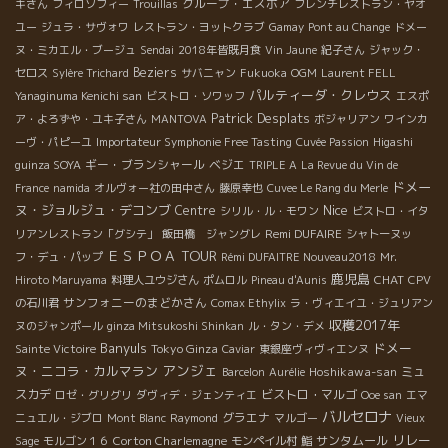
グループ・エスポア
キさん
フィロソフィー
Trouillas
フレンチレストラン・ヤオ
ユー
ジュラ・サヴォワ
レストラン・ヨットクラブ
Gamay
Pont au Change
ドメー
ヌ・ミカエル・ブージュ
Sendai
2018年皆既月食
Vin Jaune
紀子さん
ジャック・
Beziers
セロス
Sylère Trichard
サバニャン
Fukuoka
OGM
Laurent FELL
パルティーダ・クレウス
Yanaginuma Kenichi san
ビストロ・ソワッフ
エスポ
Patrick Desplats
ア・よろずや・ユキ子さん
MANTOVA
ボジャリアン
ワインカ
ーヴ・パピーユ
Importateur Symphonie Free Tasting
Cuvée Passion
Higashi
ギー・ブランシャール
ベジエ
guinza SOYA
TRIPLE A
La Revue du Vin de
ドメー
France
namida
オルヴォー社の田中さん
藤原幸也
Cuvee Le Rang du Merle
ヌ・ジョルジュ・デコンブ
Nice
Centre
シリル・ル・モワン
ビストロ・イタ
Remi DUFAIRE
リアンレストラン「グシテ」
飯田橋 ジャングレ
シャトーヌッ
ＥＳＰＯＡ TOUR
フ・デュ・パップ
Rémi DUFAITRE Nouveau2018
Mr.
鹿児島
CHAT
Hiroto Maruyama
料理人ユウジさん
ポムロル
Pineau d'Aunis
CPV
サンフォニーのまどかさん
の石川君
Comax Ethylix
ラ・ヴィエイユ・ジュリアン
収穫2017年
ヌのジャンポール
ginza Mitsukoshi Shinkan
ル・タン・デメ
Banyuls
ドメー
Tokyo Ginza
Sainte Victoire
Caviar
東銀座ヴィヴィエンヌ
アンジェ
ヌ・ニコラ・カルマラン
Hoshikawa-san
ミュ
Barcelon
Aurélie
スカデ
ビストロ・マルゴ
ロゼ・グリグリ
ダヴィデ・ジェンティエ
Ooe san
エマ
バルセロナ
グラエナ
ニュエル・ジブロ
Mont Blanc
Raymond
マルゴー
Vieux
リレー
Corton Charlemagne
サンタムール
Sage
モルゴン１６
モンペイル村
鮨