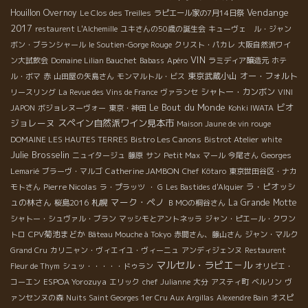
Vendange
Houillon Overnoy
Le Clos des Treilles
ラピエール家の7月14日祭
2017
restaurent L'Alchemille
ユキさんの50歳の誕生会
キューヴェ ル・ジャン
ボン・ブランシャール
le Soutien-Gorge Rouge
クリスト・パカレ
大阪自然派ワイ
VIN
ン大試飲会
Domaine Lilian Bauchet
Babass
Apéro
ラミディア醸造元
ホテ
東京武蔵小山
オー・フォルト
ル・ボマ
赤
山田屋の矢島さん
モンマルトル・ビス
シャトー・カンボン
リースリング
La Revue des Vins de France
ヴァランセ
VINI
Le Bout du Monde
ビオ
JAPON
ボジョレヌーヴォー
東京・神田
Kohki IWATA
ジョレーヌ
スペイン自然派ワイン見本市
Maison Jaune de vin rouge
Bistro Les Canons
DOMAINE LES HAUTES TERRES
Bistrot Atelier
white
Julie Brosselin
ニュイタージュ
藤原
サン
Petit Max
マール
今尾さん
Georges
Catherine JAMBON
Lemarié
ブラーヴ・マルゴ
Chef Kôtaro
東京世田谷区・ナカ
Pierre Nicolas
ラ・ピオッシ
モトさん
ラ・プラッツ
・ G
Les Bastides d'Alquier
マーク・ペノ
ュの林さん
札幌
La Grande Motte
桜島2016
ＢＭОの桐谷さん
シャトー・シュヴァル・ブラン
マッシモとアントネッラ
ジャン・ピエール・クワン
CPV菊池まどか
トロ
Bâteau Mouche à Tokyo
赤間さん、藤山さん
ジャン・マルク
Grand Cru
カリニャン・ヴィエイユ・ヴィーニュ
アンディジェンヌ
Restaurent
マルセル・ラピエ－ル
Fleur de Thym
シュッ・・・・・ドゥラン
オリビエ・
ESPOA Yorozuya
コーエン
エリック
chef Julianne
大分
アスティ町
ベルリン
ヴ
ァンセンヌの森
Nuits Saint Georges 1er Cru Aux Argillas
Alexendre Bain
オスピ