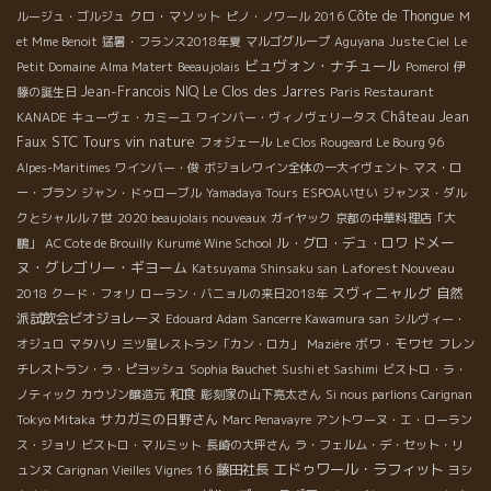
クロ・マソット
Côte de Thongue
ルージュ・ゴルジュ
ピノ・ノワール 2016
M
et Mme Benoit
猛暑・フランス2018年夏
マルゴグループ
Aguyana
Juste Ciel
Le
ビュヴォン・ナチュール
Petit Domaine
Alma Matert
Beeaujolais
Pomerol
伊
Jean-Francois NIQ
Le Clos des Jarres
藤の誕生日
Paris Restaurant
Château Jean
KANADE
キューヴェ・カミーユ
ワインバー・ヴィノヴェリータス
STC Tours
vin nature
Faux
フォジェール
Le Clos Rougeard Le Bourg 96
Alpes-Maritimes
ワインバー・俊
ボジョレワイン全体の一大イヴェント
マス・ロ
ー・ブラン
ジャン・ドゥローブル
Yamadaya Tours
ESPOAいせい
ジャンヌ・ダル
クとシャルル７世
2020 beaujolais nouveaux
ガイヤック
京都の中華料理店「大
ドメー
ル・グロ・デュ・ロワ
鵬」
AC Cote de Brouilly
Kurumé Wine School
ヌ・グレゴリー・ギヨーム
Laforest Nouveau
Katsuyama Shinsaku san
スヴィニャルグ
2018
自然
クード・フォリ
ローラン・バニョルの来日2018年
派試飲会ビオジョレーヌ
Edouard Adam
Sancerre Kawamura san
シルヴィー・
ボワ・モワセ
オジュロ
マタハリ
三ツ星レストラン「カン・ロカ」
Mazière
フレン
チレストラン・ラ・ピヨッシュ
Sophia Bauchet
Sushi et Sashimi
ビストロ・ラ・
和食
ノティック
カウゾン醸造元
彫刻家の山下亮太さん
Si nous parlions Carignan
サカガミの日野さん
Tokyo Mitaka
Marc Penavayre
アントワーヌ・エ・ローラン
ス・ジョリ
ビストロ・マルミット
長崎の大坪さん
ラ・フェルム・デ・セット・リ
エドゥワール・ラフィット
藤田社長
ュンヌ
Carignan Vieilles Vignes 16
ヨシ