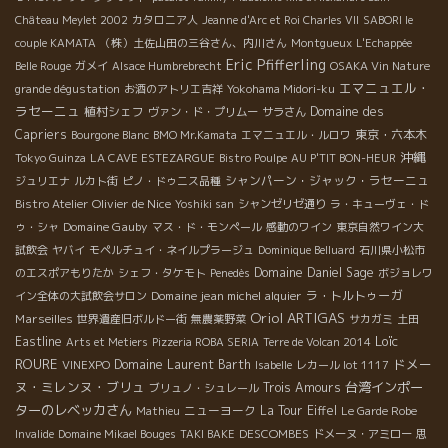
Château Meylet 2002
カタロニア人
Jeanne d'Arc et Roi Charles VII
SABORI le
couple KAMATA
（株）土佐山田の三谷さん、内川さん
Montgueux
L'Echappée
Eric Pfifferling
Belle Rouge
ガメイ
Alsace Humbrebrecht
OSAKA Vin Nature
エマニュエル・
grande dégustation
お酒のアトリエ吉祥
Yokohama Midori-ku
ラセーニュ
植村シェフ
Domaine des
ヴァン・ド・プリムー
サラさん
Capriers
東京・六本木
Bourgone Blanc
BMO Mr.Kamata
エマニュエル・ルロワ
沖縄
Tokyo Guinza
LA CAVE ESTEZARGUE
Bistro Poulpe
AU P'TIT BON-HEUR
シャンパーン・ジャック・ラセーニュ
ジュリエナ
ルカト街
ピノ・ドゥニス品種
Olivier de Nice
Bistro Atelier
Yoshiki san
シャンゼリゼ通り
ラ・キューヴェ・ド
Domaine Gauby
ゥ・シャ
マス・ド・モンペール
感動のワイン
東京自然ワイン大
試飲会
ヤバイ
モペルチュイ・ネイルプラージュ
Dominique Belluard
石川県小松市
Domaine Daniel Sage
のエスポアもりたか
シェフ・タケモト
Penedès
ボジョレワ
Domaine jean michel alquier
ラ・トルトゥーガ
イン全体の大試飲会サロン
Oriol ARTIGAS
Marseilles
世界遺産旧ボルドー街
無農薬野菜
サカガミ
土田
Loïc
Eastline
Arts et Metiers
Pizzeria ROBA SERIA
Terre de Volcan 2014
ROURE
ドメー
Domaine Laurent Barth
VINEXPO
Isabelle
レカール lot 1117
ヌ・ミレンヌ・ブリュ
台湾インポー
Trois Amours
ブリュノ・シュレール
ターのレベッカさん
ニューヨーク
La Tour Eiffel
Mathieu
Le Garde Robe
DESCOMBES
Invalide
Domaine Mikael Bouges
TAKI BAKE
ドメーヌ・アミロー
思