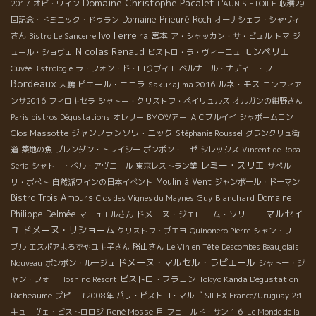
Domaine Christophe Pacalet
2017
オビ・ワイン
L'AUNIS ETOILE
収穫29
Domaine Prieuré Roch
回記念・ドミニック・ドゥラン
オーナシェフ・シャヴィ
Ivo Ferreira
宮本
さん
Bistro Le Sancerre
ア・シャッカン・サ・ビュル
トマ
ジ
Nicolas Renaud
モンペリエ
ュール・ショヴェ
ビストロ・ラ・ヴィーニュ
Cuvée Bistrologie
ラ・フォン・ド・ロりヴィエ
ベルナール・ナディー・フコー
Bordeaux
ピエール・ニコラ
Sakurajima 2016
ルネ・モス
大鵬
コンフィア
ンサ2016
フィロキセラ
シャトー・クリストフ・ペイリュルス
オルガンの紺野さん
Paris bistros Dégustations
オレリー
BMOツアー
ＡＣブルイイ
シャポームロン
Clos Massotte
ジャンフランソワ・ニック
Stéphanie Roussel
グランクリュ街
道
築地の魚
ブレンダン・トレイシー
ポンポン・ロゼ
シレックス
Vincent de Roba
レミー・スリエ
Seria
シャトー・ベル・アヴニール
東京レストラン業
サぺル
Moulin à Vent
リ・ポぺト
自然派ワインの日本イベント
ジャンポール・ドーマン
Bistro Trois Amours
Guy Blanchard
Domaine
Clos des Vignes du Maynes
マルセイ
Philippe Delmée
ドメーヌ・ジェローム・ソリーニ
マニュエルさん
ユ
ドメーヌ・リショーム
クリストフ・プエヨ
Quinonero Pierre
シャン・リー
ブル
エスポアよろずやユキ子さん
勝山さん
Le Vin en Tête
Descombes Beaujolais
ドメーヌ・マルセル・ラピエール
Nouveau
ポンポン・ルージュ
シャトー・ジ
ビストロ・フラコン
Tokyo Kanda Dégustation
ャン・フォー
Hoshino Resort
Richeaume
プピーユ2008年
パリ・ビストロ・マルゴ
SILEX
France/Uruguay 2:1
René Mosse
キューヴェ・ビストロロジ
月
フェールド・サン１６
Le Monde de la