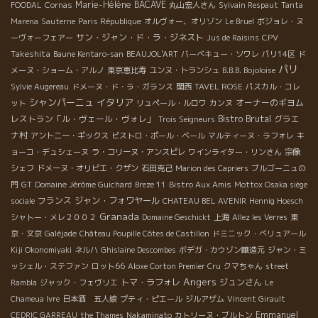
Marie-Hélène BACAVE
FOODAL
Cornas
丸山宏人さん
Syivain Respaut
Tanta
Marena
Sauterne
Paris République
オルヴォー、オリゾン
Le Bruel
ボジョレ・ヌ
サン・ジャン・ド・ラ・ジネスト
CPV
ーヴォーフェアー
Jus de Raisins
Takeshita
Baune Kentaro-san
BEAUJOL'ART
バーベキュー・ソワレ
パリ14区
ド
パリ
メーヌ・ショーム・アルノ
東京恵比寿
ユンヌ・トランシュ
B.B.B. Bojoloise
Sylvie Augereau
ドメーヌ・ド・ラ・ガランス
関西
TAVEL ROSE
パスカル・コレ
シャンパーニュ
イタリア
オーナーのギヨム
ット
リュペール・ルロワ
カンヌ
Bistro Brutal
レストラン「ル・ヴェール・ヴォレ」
グラエ
Trois Seigneurs
ナ村
アントニー・ギックス
ビストロ・ポール・ベール
マルティーヌ・ラフォレ
キ
ョーコ・デュシェーヌ
ラ・コリーヌ・アンスピレ
ワインライター・リンさん
宗像
シェフ
ドメーヌ・オリビエ・クザン
石田克己
Marion des Capriers
ブルゴーニュの
門
GT
Domaine Jérôme Guichard
Breze 11
Bistro Aux Amis
Mottox Osaka siège
フランス
ジャン・フォワヤール
sociale
CHATEAU BEL AVENIR
Hennig Hoesch
Granada
シャトー・メレ２００２
Domaine Geschickt
上海
Allez les Verres
東
京・文京
Galéjade
Château Poupille Côtes de Castillon
ドミニック・べリュアール
Kiji Okonomiyaki
ネルハ
Ghislaine Descombes
ボデガ・カウゾン醸造元
ジャン・ミ
ッシェル・ステファン
ロット66
Aloxe Corton Premier Cru
クマちゃん
street
Angers
トマ・ラフォレ
ジュンさん
Rambla
ジャック・フェヴリエ
Le
Chameua Ivre
日本酒 五人娘
プティ・ピエール
ジルアザム
Vincent Girault
Emmanuel
CEDRIC GARREAU
the Thames
Nakaminato
カトリーヌ・ブルトン