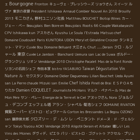
Bourgogne
ェ
Fronton
キューヴェ・プレッシウーズ
リョウさん
スイーツ
ル
ヴァ
東京の夜景
President Ishikawa
Arnaud Combier
Nouvel An 2018
Brouilly
モニカさん
野村ユニソン社長
2013
Matthieu BOUCHET
Biotop Wines
カー・
Roots 66
ジェー・ベー
Beaujplais
Bien Boire en Beaujolais
Couple Wakabayashi
Kyushu
CPV Ishikawa kun
アスカさん
Le Soula
l'Estrada
Matsuo chef
Domaine Coudoulet
Paris KUNITORA UDON
Meryl et Géraldine Croizier
タンキエ
クロ・ルジ
ット・ママン
Cuvée Bou
Domaine Belluard
大江さん
Chut ......Derain
東京
ャール
Cuvée Le Jambon・Blanchard
Uemura san
Lac de Suwa
ボルドー・
グランクリュ
リオン
Venddange 2018 Christophe Pacalet
Mas de la Font Ronde
Taiwan Dégustation Vin
リヨンの石田シェフ
寺田本家
bistro YASABURO
Nature
ル・セクスタン
Domaine Didier Dagueneau
Lilian Bauchet
Ueda Ayumi
Chef Ishida
san
La Pierre chaude
Mizuki san
Emilie
Pinell de Brai
ＥＳＰＯＡも
Damien COQUELET
りたか
Journaliste Mr.Hans
マルク・ぺナベール
Mas de
ジョルジ
Mon Père
サン・ペレー
Energie de la Terre et le Ciel
アヌックさん
Nora
ュ・デコンブ
エッフェル塔
アラン・シャペル
菊池シェフ
DOMAINE RIVATON
質販スーパー
ビストロ・ビュヴァール
Corton les Bressandes
La Begou
OZONO
クロズリー・デ・ムシ
レ・ぺニタント
san
藤原俊太郎
ドメーヌ・ド・ヴェルシ
ャン
Tokyo Toyosu AOKI
Vendange 2018 Aligoté Derain et Altaber
嬉しい
Les
Vins des Moines
ダヴィデ、ピエラ
パリ・ビストロ・ゴグットゥ
アクセル・プリュ