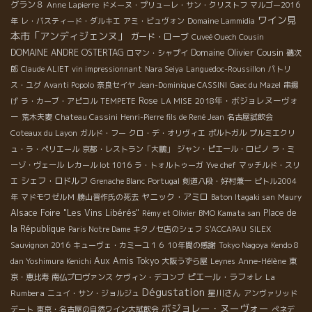
グラン８
Anne Lapierre
ドメーヌ・プリューレ・サン・クリストフ
マルゴー2016
ワイン見
年
レ・バスティード・ダルキエ
アミ・ビュヴォン
Domaine Lammidia
本市「アンディジェンヌ」
ガード・ローブ
Cuveé Ouech Cousin
Domaine Olivier Cousin
DOMAINE ANDRE OSTERTAG
ロマン・シャプイ
磯次
郎
Claude ALIET
vin impressionnant
Nara Seiya
Languedoc-Roussillon
パトリ
ス・ユグ
Avanti Popolo
奈良セイヤ
Jean-Dominique CASSINI
Gaec du Mazel
串揚
Rose
2018年・ボジョレヌーヴォ
げ
ラ・カーブ・アピコル
TEMPETE
LA MISE
ー
荒木夫妻
Chateau Cassini
Henri-Pierre fils de René Jean
名古屋試飲会
Coteaux du Layon
ガルド・フー
クロ・デ・オリヴィエ
ポルトガル
プルミエクリ
ュ・ラ・ペリエール
京都・レストラン「大鵬」
ジャン・ピエール・ロビノ
ラ・ミ
ーゾ・ヴェール
レカール lot 1016
ラ・トォルトゥーガ
Yve chef
マッチルド・スリ
シェフ・ロドルフ
エ
Grenache Blanc
Portugal
剣道八段・好村兼一
ピトル2004
ヤニック・アミロ
年
マドモワゼルＭ
勝山晋作氏の死去
Baton Itagaki san
Maury
Alsace Foire "Les Vins Libérés"
Place de
Rémy et Olivier
BMO Kamata san
la République
Paris Notre Dame
キタノセ店のシェフ
S'ACCAPAU
SILEX
Sauvignon 2016
キューヴェ・カミーユ１６
10年間の感謝
Tokyo Nagoya
Kendo 8
Aux Amis Tokyo
dan Yoshimura Kenichi
大阪うずら屋
Leynes
Anne-Hélène
東
ピエール・ラフォレ
La
京・恵比寿
南仏プロヴァンス
ケヴィン・デコンブ
Dégustation
Rumbera
星川さん
ニュイ・サン・ジョルジュ
アンヴァリッド
ボジョレー・ヌーヴォー
デート
東京・名古屋の自然ワイン大試飲会
ぺネデ