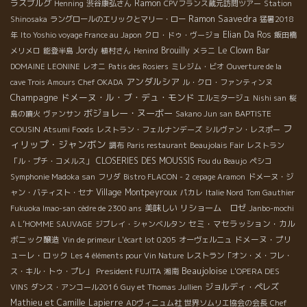
ラスブルグ
Ramon
Henning
渋谷康弘さん
CPVフランス蔵元訪問ツアー
Station
Ramon Saavedra
Shinosaka
ラングロールのエリックとマリー・ロー
猛暑2018
Elian Da Ros
年
Ito Yoshio voyage France au Japon
クロ・ドゥ・ヴージョ
飯田橋
Jordy
Brouilly
Le Clown Bar
メリメロ
能登半島
植村さん
Henind
メラニ
DOMAINE LEONINE
レオニ
Patis des Rosiers
ミレジム・ビオ
Ouverture de la
アンダルシア
cave Trois Amours
Chef OKADA
ル・クロ・ファンティンヌ
Champagne
ドメーヌ・ル・ブ・デュ・モンド
エルミタージュ
Nishi san
桜
ボジョレー・ヌーボー
BAPTISTE
島の噴火
ヴァンサン
Sakano Jun san
フ
COUSIN
Atsumi Foods
レストラン・フェルナンデーズ
シルヴァン・レスポー
ィリップ・ジャンボン
調布
Paris restaurant
Beaujolais Fair
レストラン
CLOSERIES DES MOUSSIS
「ル・プチ・コメルス」
Fou du Beaujo
ペシコ
Symphonie Madoka san
フリダ
Bistro FLACON - 2
cepage Aramon
ドメーヌ・ジ
Village Montpeyroux
ャン・バティスト・セナ
パカレ
Italie Nord
Tom Gauthier
美味しい
リショーム ロゼ
Fukuoka Imao-san
cèdre de 2300 ans
Janbo-mochi
セミ・マセラッション・カル
A L’HOMME SAUVAGE
ジブレイ・シャンベルタン
ボニック醸造
ドメーヌ・プリ
Vin de primeur
L'écart lot 0205
オーヴェルニュ
ューレ・ロック
Les 4 éléments pour Vin Nature
レストラン「オン・メ・フレ・
Beaujoloise
President FUJITA
ス・キル・トゥ・プレ」
湘南
L'OPERA DES
ジョルディ・ペレズ
VINS
ダンス・アンコール2016
Guy et Thomas Jullien
Mathieu et Camille Lapierre
ADヴィニュム社
世界ソムリエ協会の会長
Chef