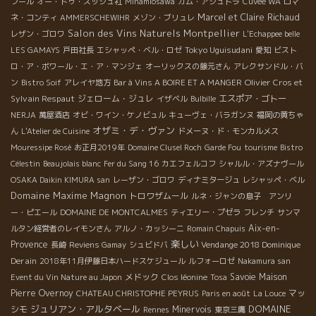
フール
オー・ドゥ・スッシュ社
Minamiosawa
カム・アシュトラ
Cuveé WA
ロマ
Marcel et Claire Richaud
ネ・コンティ
AMMERSCHEWIHR
メゾン・ブリュレ
Salon des Vins Naturels Montpellier
レザン・ゴロワ
L'Echappee belle
Tokyo Uguisudani
LES GAMAYS
戸田社長
エシャッペ・ベル・ロゼ
愛知
ビスト
ロ・ア・ボワール・エ・ア・マンジェ
オーリックスの藤元さん
アレクサンドル・バ
Olivier Cros et
ン
Bistro Soif
アレイヤ地方
Bar à Vins A BOIRE ET A MANGER
Sylvain Respaut
ジェローム・ジュレ
エスポア・ゴトー
イザベル
Bulbille
NERJA
萬屋酒店
オビ・ワイン・ケノビュル
キューヴェ・バラガンヌ
福岡の黄ちゃ
オザミ・デ・ヴァン
ん
L'Atelier de Cuisine
ドメーヌ・ド・モンカルメス
Mouressipe Rosé
お正月2019年
Domaine Clusel Roch
Garde Fou
tourisme
Bistro
Célestin
Beaujolais blanc
Fer du Sang 16
カエフェルコフ
シャルル・アズナヴール
OSAKA Daikin KIMURA san
レーザン・ゴロワ
ディナミタージュ
レシャッペ・ベル
Domaine Maxime Magnon
トロワザムール
ルネ・ジャンの息子 アンリ
ー・ピエール
DOMAINE DE MONTCALMES
ティエリー・プゼラ
フレンチ
サンマ
Aix-en-
ルタン経営者のレイモンさん
アルノ・カッシーニ
Romain Chapuis
楽しい
Provence
Vendange 2018 Dominique
長崎
Reviens Gamay
シュビドバ
Derain
2018年11月伊藤日本ハードスケジュール
ルフォーロゼ
Nakamura san
メドック
Savoie
Maison
Event du Vin Nature au Japon
Clos léonine
Tosa
Pierre Overnoy
マッ
CHATEAU CHRISTOPHE PEYRUS
Paris en août
La Louce
ジュリアン・アルタベール
DOMAINE
シモ
Minervois
Rennes
東京三鷹