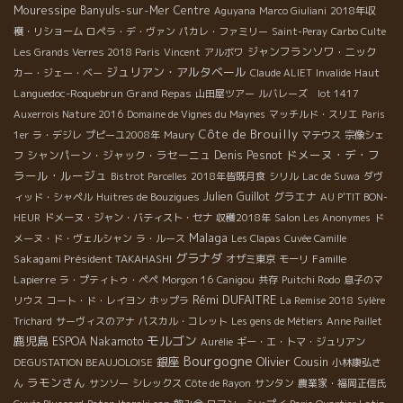
Mouressipe
Banyuls-sur-Mer
Centre
Aguyana
Marco Giuliani
2018年収
穫・リショーム
ロペラ・デ・ヴァン
パカレ・ファミリー
Saint-Peray
Carbo Culte
ジャンフランソワ・ニック
Les Grands Verres 2018 Paris
Vincent
アルボワ
ジュリアン・アルタベール
Haut
カー・ジェー・ベー
Claude ALIET
Invalide
Languedoc-Roquebrun
Grand Repas
山田屋ツアー
ルバレーズ lot 1417
Auxerrois Nature 2016
Domaine de Vignes du Maynes
マッチルド・スリエ
Paris
Côte de Brouilly
1er
ラ・デジレ
プピーユ2008年
Maury
マテウス
宗像シェ
ドメーヌ・デ・フ
シャンパーン・ジャック・ラセーニュ
Denis Pesnot
フ
ラール・ルージュ
Bistrot Parcelles
2018年皆既月食
シリル
Lac de Suwa
ダヴ
Julien Guillot
グラエナ
ィッド・シャペル
Huitres de Bouzigues
AU P'TIT BON-
HEUR
ドメーヌ・ジャン・バティスト・セナ
収穫2018年
Salon Les Anonymes
ド
Malaga
メーヌ・ド・ヴェルシャン
ラ・ルース
Les Clapas
Cuvée Camille
グラナダ
Sakagami Président TAKAHASHI
Famille
オザミ東京
モーリ
Lapierre
ラ・プティトゥ・ペペ
Morgon 16
Canigou
共存
Puitchi Rodo
息子のマ
Rémi DUFAITRE
リウス
コート・ド・レイヨン
ホップラ
La Remise 2018
Sylère
Trichard
サーヴィスのアナ
パスカル・コレット
Les gens de Métiers
Anne Paillet
モルゴン
鹿児島
ESPOA Nakamoto
Aurélie
ギー・エ・トマ・ジュリアン
Bourgogne
銀座
Olivier Cousin
DEGUSTATION BEAUJOLOISE
小林康弘さ
ラモンさん
ん
サンソー
シレックス
Côte de Rayon
サンタン
農業家・福岡正信氏