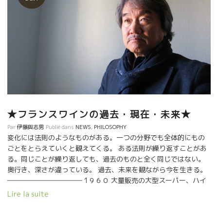
★フランスワインの過去・現在・未来★
Par
伊藤與志男
Publié dans
NEWS
,
PHILOSOPHY
変化には法則のようなものがある。一つの分野でも全体的にもの
ごとをとらえていくと観えてくる。 ある法則が繰り返すことがあ
る。同じことが繰り返しても、過去のものと全く同じではない。
奥行き、深さが違っている。 過去、未来を観ながら今を生きる。
――――――――――― 1９６０ 大量販売の大型スーパー、ハイ
パーの出現 1963-carrefeur 1号店、LECLERRE 65 スーパー、
Lire la suite
６９ハイパー１号店 低価格ワインの飲酒量の拡大、農作業の経費
削減の為の除草剤使用の拡大 . １９７０ ハイパー、スーパーの乱