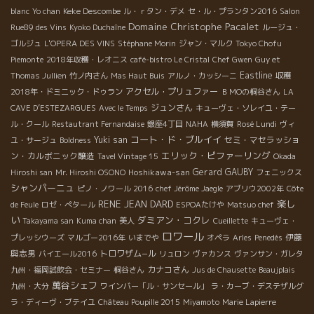
Keke Descombe
blanc
Yo chan
ル・ｒタン・デメ
セ・ル・プランタン2016
Salon
Domaine Christophe Pacalet
Rue89 des Vins
Kyoko Duchaîne
ルージュ・
ゴルジュ
L'OPERA DES VINS
Stéphane Morin
ジャン・マルク
Tokyo Chofu
Piemonte
2018年収穫・レオニス
café-bistro Le Cristal
Chef Gwen
Guy et
Eastline
Thomas Jullien
竹ノ内さん
Mas Haut Buis
アルノ・カッシーニ
収穫
アクセル・プリュファー
2018年・ドミニック・ドゥラン
ＢＭОの桐谷さん
LA
ジュンさん
CAVE D’ESTEZARGUES
Avec le Temps
キューヴェ・ソレイユ・テー
ル・クール
Restautrant Fernandaise
銀座4丁目
NAHA
横須賀
Rosé Lundi
ヴィ
コート・ド・ブルイイ
Yuki san
セミ・マセラッショ
ユ・サージュ
Boldness
エリック・ピファーリング
ン・カルボニック醸造
Tavel Vintage 15
Okada
Hoshikawa-san
Gerard GAUBY
Hiroshi san
Mr. Hiroshi OSONO
フェニックス
シャンパーニュ
ピノ・ノワール 2016
chef Jérôme Jaegle
アブリウ2002年
Côte
RENE JEAN DARD
楽し
de Feule
ロゼ・ぺタール
ESPOAたけや
Matsuo chef
い
ダミアン・コクレ
Takayama san
Kuma chan
美人
Cueillette
キューヴェ・
ロワール
伊藤
プレッシウーズ
マルゴー2016年
いまでや
オペラ
Arles
Penedès
與志男
トロワザム−ル
バイエール2016
リュロン
ヴァカンス
ヴァンサン・ガレタ
カナコさん
九州・福岡試飲会・セミナー
桐谷さん
Jus de Chausette
Beaujplais
萬谷シェフ
九州・大分
ワインバー「ル・サンセール」
ラ・カーブ・デステザルグ
ラ・ディーヴ・ブテイユ
Château Poupille 2015
Miyamoto
Marie Lapierre