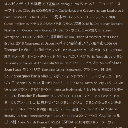
ビオディナミ栽培
シャンパーニュ・ド・ス
場外
竹下正樹
M. Yanaginuma
ーザ
Louforosé
Bistro Célestin
600年の栗の木
Cuvée Baragane
Katsuyama san
リレール見本市
Bresil
Jérôme Guichard
コマックス・エティリックス
宮崎
Cuvee Printemps
イタリアのシシリア島
フランス猛暑2018年
Chardonay
Domaine
Picatier
Kiji Okonomiyaki
Comax Ethylix
ラ・ボエム
ローヌ地方
Chateau
Restignac
フロントン
小島さん
猛暑継続2018年
Franz Strohmeier
土田
Mont
スペイン自然派ワイン見本市
Côte de
Brulius
2018 Nouveaux au Japon
Thongue
Le Grau du Roi
ヴァランセ
Uchikawa san
ラ・ポワヴロット
マグロの
Nîmes
漁港
ドメーヌ・ジャン・ダヴィッド
PLOUF
ペグ
Paris République
ケラン
ティエリー・ピュズラ
Seine
Château
ヌ
Pouilly-Vinzelles 2013
Gaec du Mazel
モンペリエ
Jean Faux
アシニャン村
Domaine Didier Dagueneau
共栄
Souvignargues
Bar à vins
エスポア・よろずやツアー
レ・ヴィニュ・ドリ
ヴィエ
Benoit Courault
岡田ヒロシさん
LE SEXTANT
Antoine Joly
カベルネ
vin
Venskab
グラン・ラルグ
BMO Mr.Kamata
biodynamic
Frère Marie
桜島2016
ポー
Domaine Richaume
ル・ジレ
オランダ
OFF DE OUFF
カリニャン
Cassini
ドメー
自然派ワイン
ヌ・リリアン・ボシェ
グラン・クリュ・フランクシュタイン
チボ
ー
Cyril
アルティザン
居酒屋・風ら坊
スモール品種
Brouilly 2013
AC Cote de
モル
Lady Chassera 2017
Poupille
Brouilly
Le Bruel
Konno de Organ
ドウロ
ゴン村
Groupe ESPOA
Apéro
Vin de France
2018年ボジョレ・ヌーヴォー