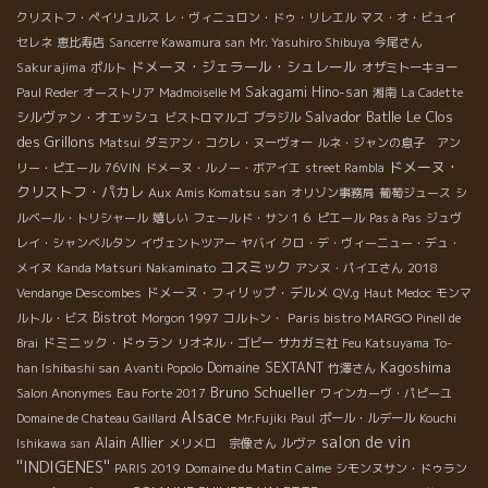
クリストフ・ペイリュルス
レ・ヴィニュロン・ドゥ・リレエル
マス・オ・ビュイ
セレネ
恵比寿店
Sancerre Kawamura san
Mr. Yasuhiro Shibuya
今尾さん
ドメーヌ・ジェラール・シュレール
Sakurajima
ポルト
オザミトーキョー
Sakagami Hino-san
Paul Reder
オーストリア
Madmoiselle M
湘南
La Cadette
Salvador Batlle
Le Clos
シルヴァン・オエッシュ
ビストロマルゴ
ブラジル
des Grillons
Matsui
ダミアン・コクレ・ヌーヴォー
ルネ・ジャンの息子 アン
ドメーヌ・
リー・ピエール
76VIN
ドメーヌ・ルノー・ボアイエ
street Rambla
クリストフ・パカレ
Aux Amis Komatsu san
オリゾン事務局
葡萄ジュース
シ
ルベール・トリシャール
嬉しい
フェールド・サン１６
ピエール
Pas à Pas
ジュヴ
レイ・シャンベルタン
イヴェントツアー
ヤバイ
クロ・デ・ヴィーニュー・デュ・
コスミック
メイヌ
Kanda Matsuri
Nakaminato
アンヌ・パイエさん
2018
ドメーヌ・フィリップ・デルメ
Vendange Descombes
QV.g
Haut Medoc
モンマ
Bistrot
Paris bistro MARGO
ルトル・ビス
Morgon 1997
コルトン・
Pinell de
ドミニック・ドゥラン
Brai
リオネル・ゴビー
サカガミ社
Feu Katsuyama
To-
Kagoshima
Domaine SEXTANT
han Ishibashi san
Avanti Popolo
竹澤さん
Bruno Schueller
Salon Anonymes
Eau Forte 2017
ワインカーヴ・パピーユ
Alsace
Domaine de Chateau Gaillard
Mr.Fujiki
Paul
ポール・ルデール
Kouchi
salon de vin
Alain Allier
Ishikawa san
メリメロ 宗像さん
ルヴァ
''INDIGENES''
Domaine du Matin Calme
PARIS 2019
シモンヌサン・ドゥラン