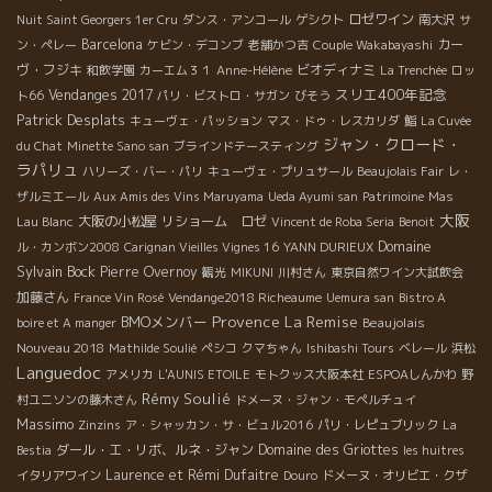
ロゼワイン
Nuit Saint Georgers 1er Cru
ダンス・アンコール
ゲシクト
南大沢
サ
Barcelona
カー
ン・ペレー
ケビン・デコンブ
老舗かつ吉
Couple Wakabayashi
ヴ・フジキ
ビオディナミ
和飲学園
カーエム３１
Anne-Hélène
La Trenchée
ロッ
スリエ400年記念
Vendanges 2017
ト66
パリ・ビストロ・サガン
びそう
Patrick Desplats
キューヴェ・パッション
マス・ドゥ・レスカリダ
鮨
La Cuvée
ジャン・クロード・
du Chat
Minette Sano san
ブラインドテースティング
ラパリュ
ハリーズ・バー・パリ
キューヴェ・プリュサール
Beaujolais Fair
レ・
ザルミエール
Aux Amis des Vins Maruyama
Ueda Ayumi san
Patrimoine
Mas
大阪
大阪の小松屋
リショーム ロゼ
Lau Blanc
Vincent de Roba Seria
Benoit
Domaine
ル・カンボン2008
Carignan Vieilles Vignes 16
YANN DURIEUX
Sylvain Bock
Pierre Overnoy
観光
MIKUNI
川村さん
東京自然ワイン大試飲会
加藤さん
France Vin Rosé
Vendange2018 Richeaume
Uemura san
Bistro A
Provence
La Remise
BMOメンバー
Beaujolais
boire et A manger
Nouveau 2018
Mathilde Soulié
ペシコ
クマちゃん
Ishibashi Tours
ベレール
浜松
Languedoc
アメリカ
L'AUNIS ETOILE
モトクッス大阪本社
ESPOAしんかわ
野
Rémy Soulié
村ユニソンの藤木さん
ドメーヌ・ジャン・モペルチュイ
Massimo
Zinzins
ア・シャッカン・サ・ビュル2016
パリ・レピュブリック
La
ダール・エ・リボ、ルネ・ジャン
Domaine des Griottes
Bestia
les huitres
Laurence et Rémi Dufaitre
イタリアワイン
Douro
ドメーヌ・オリビエ・クザ