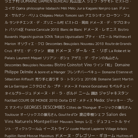
丸山宏人
ラエナ村
DOMAINE DAMIEN BUREAU
シェフ・タケモト
ビストロ・
Jura Kagami Kenjiro san
ユイガ
Opéra
philosophie
Iidabashi Méli Mélo
ドメー
ヌ・サルナン・ベリュ
Châpeau Melon
Tomomi san
アエラシオン
ローラン・フェ
ル
サンテチエンヌ・デ・ズリエール村
ビストロ・岡田
ドメーヌ・デ・サブロネッ
ドメーヌ・レオニス
ト
パリ14区
France Canicule 2018
Blanc de Blanc
Bistro
Tokyo Uguisudani
Buvards
Higashi guinza SOYA
プティ・ピエール
Mathieu et
Marion
オリヴィエ・クロ
Descombes Beaujolais Nouveau 2018
Route de Grands
ドメーヌ・ダール・エ・リボ
La Robe et le
Crus
オザミ・デ・ヴァン 銀座
Palais
Laurent Miquel
リリアン・ボシェ
アザミ・デ・ヴァンの丸山さん
Bistro Coinstot Vino
Domaine
Descombes Beaujolais Nouveau
ワイン「和」
Philippe Delmée
A boire et a Manger
フレンチバーベキュー
Domaine Etienne et
Sébastien Riffault
売り手と造り手
ラ・トランシェ 2016年
Domaine Saint Martin
de La Garrigue
ニクタロピ
ル・プチ・ドメーヌ
France Gonzalvez
モペルチュイ・
ドメーヌ・ド・ラ・ボルド
ニーム
ジャジャキスタン
ネイルプラージュ
諏訪
Medoc
Football COUPE DE MONDE 2018
Ooita
ロゼ・メティス
ジャッキー・プレ
GEORGES DESCOMBES
ス
マスぺリ
Côtes de Thongue
オーリックの藤元さん
Salon des
渡辺幸樹シェフ
Toulouse
オーリックスの藤元さん
Goutte d’Or
Vins Naturels Montpellier
レミ・デュフェートル
Mauvais Temps
サイ
イーストライン
ント・ヴィクトワール山
cuvée Marcel Lapierre
Village Arbois
ドメーヌ・グレゴリー・ギヨーム
René Mosse
Pupillin
Maximus
Huitres et