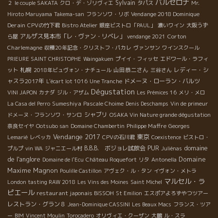
バルセロナ
Sylvain
２
le couple SAKATA
クロ・デ・ゾリヴィエ
タパス
Mr.
Vendange 2018 Dominique
Hiroto Maruyama
Takema-san
フランソワ・リボ
Derain
CPVの竹下君
Bistro Atelier
銀座ビストロ「PAUL」
濃いワイン
大阪うず
アルザス見本市「レ・ヴァン・リベレ」
Corton
ら屋
vendange 2021
Charlemagne
収穫20年記念・クリストフ・パカレ
ヴァンサン
ワインスクール
PRIEURE SAINT CHRISTOPHE
Waingakuen
プイイ・フィッセ
エドワール・ラフィ
札幌
山田恭二さん
レディー・シ
ット
2018年ビュヴォン・ナチュール
三谷さん
ャスラ2017年
ドメーヌ・ローラン・バルツ
L'écart lot 1016
Une Tranche
Dégustation
VINI JAPON
カナダ
ジル・アザム
Les Prémices 16
メリ・メロ
Sumeshiya
La Casa del Perro
Pascale Choime
Denis Deschamps
Vin de primeur
シャブリ
ドメーヌ・フランソワ・サンロ
OSAKA Vin Nature grande dégustation
Philippe Maffre
奈良セイヤ
Ootsubo san
Domaine Chambertin
Georges
Vendange 2017
東京
Lemarié
レベッカ
CPVの石川君
Coexistence
ビストロ・
domaine
B.B.B. ボジョレ試飲会
PUR
プルプ
vin WA
ジャニエール村
Juliénas
de l'anglore
Domaine
Domaine de l'Ecu
Château Roquefort
リタ
Antonella
Maxime Magnon
Poulille Castillon
アヴェク・ル・タン
イヴォン・メトラ
マルセル・ラ
London tasting RAW 2018
Les Vins des Moines
Saint Michel
ピエール
restaurant japonais BISSOH
St Emilion
エスポアよろずやつツアー
レストラン・グラン８
Jean-Dominique CASSINI
Les Beaux Macs
フランス・ツア
ー
BIM
Vincent Moulin
Torocadero
オリヴィエ・クーザン
大鵬
ル・スラ