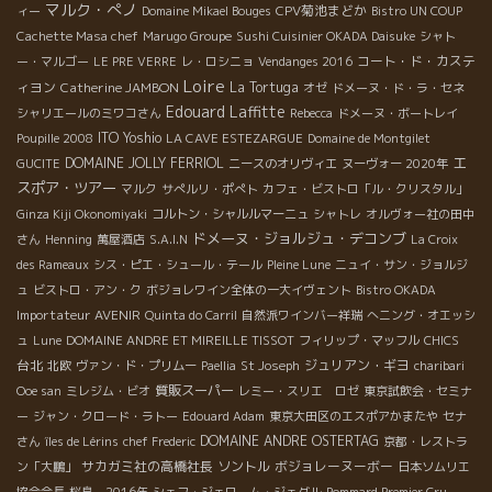
マルク・ぺノ
CPV菊池まどか
ィー
Domaine Mikael Bouges
Bistro UN COUP
Cachette Masa chef
Marugo Groupe
Sushi Cuisinier OKADA Daisuke
シャト
コート・ド・カステ
ー・マルゴー
LE PRE VERRE
レ・ロシニョ
Vendanges 2016
Loire
ィヨン
Catherine JAMBON
La Tortuga
オゼ
ドメーヌ・ド・ラ・セネ
Edouard Laffitte
シャリエールのミワコさん
Rebecca
ドメーヌ・ボートレイ
ITO Yoshio
Poupille 2008
LA CAVE ESTEZARGUE
Domaine de Montgilet
エ
DOMAINE JOLLY FERRIOL
GUCITE
ニースのオリヴィエ
ヌーヴォー 2020年
スポア・ツアー
マルク
サぺルリ・ポぺト
カフェ・ビストロ「ル・クリスタル」
Ginza Kiji Okonomiyaki
コルトン・シャルルマーニュ
シャトレ
オルヴォー社の田中
ドメーヌ・ジョルジュ・デコンブ
さん
Henning
萬屋酒店
S.A.I.N
La Croix
des Rameaux
シス・ピエ・シュール・テール
Pleine Lune
ニュイ・サン・ジョルジ
ュ
ビストロ・アン・ク
ボジョレワイン全体の一大イヴェント
Bistro OKADA
Importateur AVENIR
Quinta do Carril
自然派ワインバー祥瑞
へニング・オエッシ
ュ
Lune
DOMAINE ANDRE ET MIREILLE TISSOT
フィリップ・マッフル
CHICS
台北
ジュリアン・ギヨ
北欧
ヴァン・ド・プリムー
Paellia
St Joseph
charibari
質販スーパー
Ooe san
ミレジム・ビオ
レミー・スリエ ロゼ
東京試飲会・セミナ
ー
ジャン・クロード・ラトー
Edouard Adam
東京大田区のエスポアかまたや
セナ
DOMAINE ANDRE OSTERTAG
さん
îles de Lérins
chef Frederic
京都・レストラ
サカガミ社の高橋社長
ソントル
ボジョレーヌーボー
ン「大鵬」
日本ソムリエ
協会会長
桜島 2016年
シェフ・ジェローム・ジェグル
Pommard Premier Cru