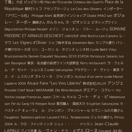
て寛」
Place de la
大近
ピュピラン村
Mas de l'Escarida
Coteaux des Quarts
République
植村シェフ
アセンブラージュ
Le Clos des Oliviers
インポーター
ボジョ
「アヴニール社」
Philippe Aliet
自然派ワインショップ
Osaka IMAO san
レー・ヌーボー
がんちゃん
ラ・ピオッシュ
勝俣さん
ビオトップワイン
DOMAINE
Dégustation Philippe Pacalet
メゾン・ジョンヌ
レ・フラー・ルージュ
FREDERIC ET ARNAUD GESCHICKT
coinstot vino
Bistro Les Canons
レ・
マウ
Les Vignes d'Olivier
シェフ鈴木洋治
Alexendre Bain
ランブラ通り
パリ・
夕焼けのセーヌ河
リン・ユーセン
ル・タジンヌ
レンヌ村
Cuvée Bedit Vilou
ESPOA Yorozuya
Bruissonnante
Damien Coquelet Nouveau 2018
Sakano Jun
san
Bourgeuil
東京・名古屋の自然ワイン大試飲会
Paris restaurant
ラ・フェル
ム・デ・セット・リュンヌ
Cuvée Sakurajima
アカデミー・ド・ヴァン・東京
マ
カトリーヌ・ジャンボン
ス・ド・レスカリダ
Autour d'un verre
cuvée Marcel
アンジェ
Alsace Foire "Les Vins Libérés"
Lapierre 2009
株式会社JALUX
Chef Kouki WATANABE
ダミアン・コクレー
Provoke
Obi Wine Kenobull
Ito
コート・デュ・ピ
Yoshio voyage France au Japon
コサール
カメル
Nakamura
san
Fer du Sang 16
Pompon Rosé
寿司職人・岡田大介
Eruption Sakurajima
ラ・
ベスティア
キューヴェ ル・ジャンボン・ブランシャール
ラヴニールの大園さん
Faugères
Tadokoro patron
Laurent FELL
Teradanonke
ジュラの鏡さん
Pitrou
Jean-Claude
2004
ル・クロ・ファンティンヌ
シュッ・・・・・ドゥラン
ローヌ
LAPALU
ル・ヴァン・ドゥ・メザミ
Jordy
ブノワ夫妻
Cossard