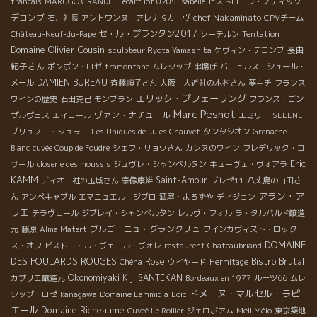
francais
MARUGO GRANDE
L'écart lot 0205
Isabelle
ビストロ・ラ・ノティック
デコンブ
chef Nakaminato
石川社長
アントワンヌ・アレナ
9カーヴ
CPVチーム
セ・ル・プランタン2017
Château-Neuf-du-Pape
ソーテルン
Tentation
Domaine Olivier Cousin
長由
sculpteur Ryota Yamashita
ケヴィン・デコンブ
紀子さん
ポンポン・ロゼ
tramontane
ムレシップ
串揚げ
バニュルス・シュール・
DAMIEN BUREAU
メール
斉藤順子さん
大阪 大近社の木村さん
夢キチ
フランス
エリック・プフェーリング
ワインの歴史
石田克己
モンブラン
フランス・ゴン
Marc Pesnot
ヴァン・ナチュール
ザルヴェス
エイロール
エミリー
SELENE
ブリュノー・シュラー
Les Uniques de Jules Chauvet
タンタシオン
Grenache
Blanc
cuvée Coup de Foudre
シェフ・リョウさん
カンヌのワイン
フレデリック・コ
Eric
サール
closerie des moussis
ジュヴレ・シャンべルタン
キューヴェ・ヴォアラ
KAMM
Saint-Amour
ディオニ社の玉城さん
宗像康雄
ブレゼ11
八丈島の山田さ
アラン・ア
ん
アンペキャブル
エマニュエル・ジブロ
酒屋・よろずや
ディジョン
リエ
テラヴェール
ジブレイ・シャンベルタン
レルヴ・フォル
ラ・タルバルド醸造
ブルゴーニュ・グランクリュ
元
藤原
Alma Matert
ワインカヴィスト・ロック
DOMAINE
ス・オフ
ビストロ・ル・ヴェール・ヴォレ
restaurent Chateaubriand
DES FOULARDS ROUGES
Bistro Brutal
Rose
Chéna
ウイヤード
Hermitage
Okonomiyaki Kiji SANTEKAN
カプリエ醸造元
Bordeaux en 1977
ルーツ66
ムレ
ドメーヌ・マルセル・ラピ
Loïc
シップ・ロゼ
kanagawa
Domaine Lammidia
エール
Domaine Richeaume
Méli Mélo
Cuveé Le Rollier
ジェロボアム
東京築地