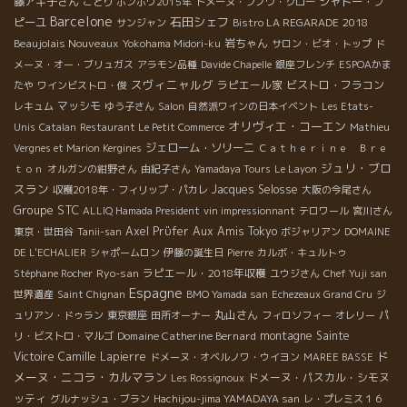
含まれていた） ★マルセル・ラピエールを中心にVIN NATURE組
藤アキ子さん
シャトー・プ
ことり
ポンポワ2015年
ドメーヌ・ブノワ・クロー
Barcelone
織が形成 ― 各地に自然派ワイン醸造家が誕生 味覚的には樽香
石田シェフ
ピーユ
2018
サンジャン
Bistro LA REGARADE
ありの濃縮したワインがもてはやされた時代。 . ２０００
Beaujolais Nouveaux
岩ちゃん
Yokohama Midori-ku
サロン・ビオ・トップ
ド
濃縮からフィネス（上品さ）へ ヨーロッパ統合による影響―農協
メーヌ・オー・ブリュガス
アラモン品種
Davide Chapelle
銀座フレンチ
ESPOAかま
ワインの不振・農協の倒産・合併が急増 超ブランドの特級グラン
スヴィニャルグ
ラピエール家
ビストロ・フラコン
たや
ワインビストロ・俊
クリュは輸出に活路（ロシア・中国などワイン新興国） 地球温暖
マッシモ
レキュム
ゆう子さん
Salon
自然派ワインの日本イベント
Les Etats-
化現象の表面化による自然回帰への指向が強まる。 ★自然派ワイ
オリヴィエ・コーエン
Unis
Catalan
Restaurant Le Petit Commerce
Mathieu
ン醸造家の急増― 自然派醸造元の組織化の確立（ディーヴ・ブ
ジェローム・ソリーニ
Vergnes et Marion Kergines
Ｃａｔｈｅｒｉｎｅ Ｂｒｅ
テイユ） ★ポスト・グランクリュの醸造家や美味しいワインを造
ジュリ・ブロ
ｔｏｎ
オルガンの紺野さん
由紀子さん
Yamadaya Tours
Le Layon
ろうとする醸造家が自然な形で自然派に転身。 醸造テクニックを
スラン
Jacques Selosse
収穫2018年・フィリップ・パカレ
大阪の今尾さん
駆使したスタンダード化ワインと自然派ワインの２極化 味覚的に
Groupe STC
ALLIQ Hamada President
vin impressionnant
テロワール
宮川さん
は、濃縮したワインから卒業してフィネス上品さが評価の対象に
Axel Prϋfer
Aux Amis Tokyo
東京・世田谷
Tanii-san
ボジャリアン
DOMAINE
なった時代。 . ２０１０ フィネスからビュバビリテ（飲み
DE L'ECHALIER
シャポームロン
伊藤の誕生日
Pierre
カルボ・キュルトゥ
やすさ）薄旨系 自然派ワイン・ビストロの急増と繁栄 ミッシュラ
Ryo-san
ラピエール・2018年収穫
Stéphane Rocher
ユウジさん
Chef Yuji san
ン星付きレストラン、世界ランキング・レストラン（NOMAな
Espagne
世界遺産
Saint Chignan
BMO Yamada san
Echezeaux Grand Cru
ジ
ど）の自然派ワインの導入 マルセル・ラペエール亡き後ディー
丸山さん
ュリアン・ドゥラン
東京銀座
田所オーナー
フィロソフィー
オレリー
パ
ヴ・ブテーイユ、ヴァン・デ・メザミ自然組織などがリーダーシ
Domaine Catherine Bernard
montagne Sainte
リ・ビストロ・マルゴ
ップ。 マルセルを知らない新人類の登場。自然派組織の細分化現
ド
Victoire
Camille Lapierre
ドメーヌ・オベルノワ・ウイヨン
MAREE BASSE
象―地方別組織・スタイル別組織など急増 世界の成金人口むけ超
メーヌ・ニコラ・カルマラン
ドメーヌ・パスカル・シモヌ
Les Rossignoux
有名グランクリュマーケットは快調と混乱を繰り返す。 味覚的に
ッティ
グルナッシュ・ブラン
Hachijou-jima YAMADAYA san
レ・プレミス１６
薄旨系、ジュースのように体に入っていくビュバビリテ（飲みや