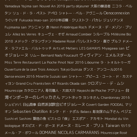
Yamadaya Yajima san
Nouvel An 2019 party déjeuner
大阪の醸造者
ニコラ・ベル
Oenoconnexion
タン
リュ・ド・ラ・ペスト
アぺロ
シャトー・ベル・アヴニール
うぐいす
Fukuoka Imao-san
2018年収穫・クリストフ・パカレ
ジュリアンヌ
Fujimama san
アシニャン
赤
Henri Frédérique Roch
ドメーヌ・デ・メゾン・ブリ
ュレ
Allez les Verres
キューヴェ・オゼ
Arnaud Combier
シルーブル
Millésime Bio
2018
メドック・グランヴァン
Madame Rosé
パリレストラン・奏で
プルフ
ドメー
ビ
ヌ・ラファエル・バルトゥッチ
Arts et Metiers
LES GAMAYS
Miyagawa san
オジョレーヌ
ヴィヴィアン・エメルスダール
リムー
Bernard Nady Foucault
Miss Terre
Restaurant La Pioche
Pinot Noir 2016
Libourne
ラ・トォルトゥーガ
Ouverture de la cave Trois Amours
Tokyo Guinza
ダンス・アンコール2016
Danse encore 2016
Minette Suzuki san
シャトー・プピーユ・コート・ド・カステ
クロズリー・デ・ムシ
ィヨン
Grand Cru Frankstein
47 Ricards Okada san
台
Mouressipe
カタロニア人
寿司職人・大田大介
Hayashi de Pioche
アブリュー
湾インポーターのレベッカさん
アントネッラ
ヨシキさん
Chardonnay 2016
自然派試飲会ビオジョレーヌ
シュビドバ
日仏商事
Covert Garden
FOODAL
マリ
Sebastien Chatillon
ベジエ
オン
キンタ・ド・ナポル
Babass
彫刻家の山下さん
Sushi et Sashimi
築地の魚
ビストロ「俊」
エスポア・ ナカモト
Mondial du Vin
Taiwan
ドメーヌ・ミレーヌ・ブリュ
biologique
オスピス・ド・ボーヌ
セパラ
DOMAINE NICOLAS CARMARANS
メール・ア・ボワール
Mouressipe Rosé