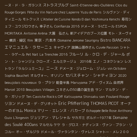
ストラスブルグ
ーヌ・ド・ラ・ガランス
Saint-Etienne-des-Oullières
Clos du
Rouge Gorges
Fête du Vin Nature chez Lapierre
Yuzu de Paris
シルヴァン・ディ
ティエール
モトクッス
L'Atelier de Cuisine
Kendo 8 dan Yoshimura Kenichi
寿司シ
ェフ・ユウジロウさん
幸子さん
Confianza 2016
ドメーヌ・ラピエール
ESPOA
MORITAKA
Antoine Aréna
大園 弘さん
新アイデアのブース位置
モト・ヌーヴォ
東京・六本木
Bistro BIANCARA
ー
横浜・緑区
film
Domaine Jerome Saurigny
エマニュエル・ラセーニュ
キャヴィア
故勝山晋作さん
Cuvée Passion
シャト
フルーリ
ル・クロ・デ・ジャール
ー・ラゲール
Pet Nat
La Trenchée 2016
ポ
ン・ト・シャンジュ
クローズ・エルミタージュ 2016年
エノ・コネクション
レス
ニース
トラン「ラルシュミーユ」
ドメーヌ・ジェローム・ジュレ
vin Octobre
セバスチャン・シャティヨン
Sophia Bauchet
オルヴォー、オリゾン
2020
beaujolais nouveaux
ラ・プラツ
能登半島
Maruyama
アド・ヴィヌム
自然界
Marcel
2018 Beaujolais Villages
ユキさんの50歳の誕生会
サン・マルタン・デ・
ラ・ガリッグ
Ten
Caviste Rocks Off
Katsuyama Shinsaku san
Foulard Rouge
Eric Pfifferling
THOMAS PICOT
リヨン
オーナ
ドメーヌ・デ・グリオット
ーのギヨム
Monica
マリー・エレンヌ・バカーブ
Echappée Belle Rose
Anthony
Domaine
ジュリアン・マレシャル
Guix
L'Angevin
サカガミ
ボルドー1977年
des Soulié 400ans
マルセル
ケケ
ラ・グロス・ナディンヌ・ヴァン・ブラン・リ
コルー
オー・ザルジラ
ドメール・ヴァランタン・ヴァレス
シャトー・メレ２００