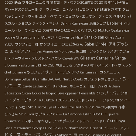
2020
映画
ブルゴーニュの門
オザミ・デ・ヴァン20周年記念
2018年11月伊藤日
vin nature
本ハードスケジュール
ラ・ヴリーユ・エ・ル・パピヨン
六本木
ダム
ユグ・べゲ
バッシュ・ラ・ヴィル
ヴィニョブル・エリオン・ダ・ロス
ベルリン
パ
Lapierre
スカル・ショワム
ティンタ・マレナ
Daikin Kume-san
鳥海シェフ
ペリ
エール・レ・ヴィエイユ
文芸社
息子のピエール
CPV TOURS
Mottox Osaka siège
Olivier de Nice
Kanako san
sociale
Chateaubriand
マルマンド
Gilles Azam
Salon L'irréel
アルデッシ
YUZU
サンフォニーのまどかさん
サンフォニー社
ュ
エスポアツアー
Les Vignes de Mongueux
飯田橋 ジャングレ
2018年ボジョ
Gilles et Catherine Vergé
レ・ヌーヴォー・クリストフ・パカレ
Cuveé WA
L'Ecume
Restaurant KITANOSE
中湊しげる
アグヤーナ村
ドメーヌ・ド・ボスラン
サン・トーバン
chef Julianne
水口シェフ
BMO Kiritani san
カンパニェス
ラ・
Dominique Belluard
Camille BACAVE
Nuit d'Ooedo
カシェットのまさシェフ
ルミーズ
Cuvée Le Jambon・Blanchard
キューヴェ「和」
Vin RITA
Jean
クラブ・パッショ
Sébastion Gioan
Loucate
Isojiro
Développement ensemble
ン・デュ・ヴァン
ITO JAPON TOURS
コンコルド
シャトー・シャンション
イー
ストライン社
ESPOA Yorozuya et Richeaume Histoire
2017年の収穫情報
作家・
リンさん
Shinjuku
ボジョレフェアー
La Garonne
Lilian BOSCH
Fujiwara
Catalunya
Shuntaro
エスポア・なかむら
シンガポールレストラン・アンドレ
Paris restaurent Georges Cinq
Soleil Couchant
Michel Grisard
ピエール・アリエ
ドメーヌ・デュ・ポッシブル
Sakagami
南フランス
Domaine Coudoulet