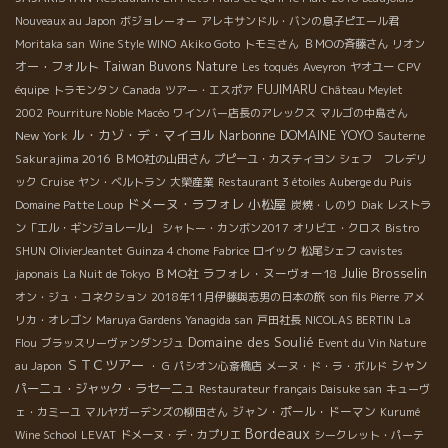
Nouveaux au Japon
ボジョレーォー
アレキサンドル・バンの息子ピエール君
Moritaka san
Wine Style WINO
Akiko Goto
トモミさん
ＢＭОの斉藤さん
リオン
Taiwan Buvons Nature
オー・フォルト
Les toqués
Aveyron
ヤオユー
CPV
FUJIMARU
équipe
トラモンタン
Canada
ツアー・エスポア
Château Meylet
2002
Pourriture Noble
Macéo
ワインバー店長のアレックス
マルゴの中島さん
ル・カゾ・デ・マイヨル
Narbonne
DOMAINE YOYO
New York
Sauterne
Sakurajima 2016
ＢＭО社の山田さん
プピーユ・カスティヨン
シェフ フレデリ
ック
Cruise
ヤン・ベルトラン
大榮産業
Restaurant 3 étoiles Auberge du Puis
ドメーヌ・ラフォレ
小松屋
Domaine Patte Loup
炭焼・しのり
Diak
レストラ
ン「エル・ギンジョレール」
シャトー・カンボン2017
オリビエ・クロス
Bistro
SHUN
OlivierJeantet
Guinza 4 chome
Fabrice
ロイック
松尾シェフ
cavistes
Julie Brosselin
ＢＭО社
ラフォレ・ヌーヴォー18
japonais
La Nuit de Tokyo
オン・ジュ・コネクション
2018年11月伊藤與志男の日本の旅
son fils Pierre
アメ
リカ・オレゴン
Maruya Gardens Yanagida san
戸田社長
NICOLAS BERTIN
La
Domaine des Soulié
Flou
ブラッスリーヴァンダンジュ
Event du Vin Nature
ＳＴＣツアー
シャン
au Japon
・ G
パシオン心斎橋店
メーヌ・ド・ラ・ボルド
パーニュ・ジャック・ラセーニュ
Restaurateur français Daisuke san
キューヴ
ジャン・ポール・ドーマン
ェ・カミーユ
マルヤガーデンズの柳田さん
Kurumé
Bordeaux
Wine School
LEVAT
ドメーヌ・デ・カプリエ
シークレット・パーテ