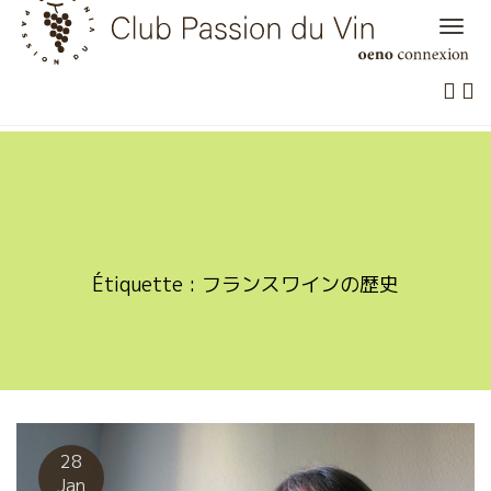
Skip
to
content
Étiquette :
フランスワインの歴史
28
Jan