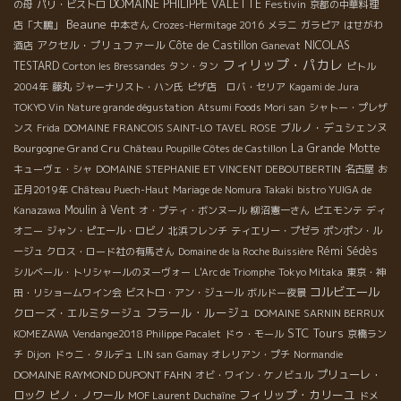
DOMAINE PHILIPPE VALETTE
Festivin
の母
パリ・ビストロ
京都の中華料理
Beaune
店「大鵬」
中本さん
Crozes-Hermitage 2016
メラニ
ガラピア
はせがわ
アクセル・プリュファール
Côte de Castillon
NICOLAS
酒店
Ganevat
フィリップ・パカレ
TESTARD
Corton les Bressandes
タン・タン
ピトル
2004年
藤丸
ジャーナリスト・ハン氏
ピザ店 ロバ・セリア
Kagami de Jura
TOKYO Vin Nature grande dégustation
Atsumi Foods Mori san
シャトー・プレザ
ブルノ・デュシェンヌ
ンス
Frida
DOMAINE FRANCOIS SAINT-LO
TAVEL ROSE
Bourgogne Grand Cru
La Grande Motte
Château Poupille Côtes de Castillon
キューヴェ・シャ
DOMAINE STEPHANIE ET VINCENT DEBOUTBERTIN
名古屋
お
正月2019年
Château Puech-Haut
Mariage de Nomura Takaki
bistro YUIGA de
Moulin à Vent
Kanazawa
オ・プティ・ボンヌール
柳沼憲一さん
ピエモンテ
ディ
オニー
ジャン・ピエール・ロビノ
北浜フレンチ
ティエリー・プゼラ
ポンポン・ル
Rémi Sédès
ージュ
クロス・ロード社の有馬さん
Domaine de la Roche Buissière
シルベール・トリシャールのヌーヴォー
L'Arc de Triomphe
Tokyo Mitaka
東京・神
コルビエール
田・リショームワイン会
ビストロ・アン・ジュール
ボルドー夜景
フラール・ルージュ
クローズ・エルミタージュ
DOMAINE SARNIN BERRUX
STC Tours
KOMEZAWA
Vendange2018 Philippe Pacalet
ドゥ・モール
京橋ラン
チ
Dijon
ドゥニ・タルデュ
LIN san
Gamay
オレリアン・プチ
Normandie
DOMAINE RAYMOND DUPONT FAHN
プリューレ・
オビ・ワイン・ケノビュル
フィリップ・カリーユ
ロック
ピノ・ノワール
MOF Laurent Duchaîne
ドメ