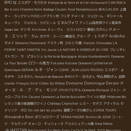
BMO 社
エスポア・もりたか
Energie de la Terre et le Ciel
restaurant CAN ROCA
Bar à vins Chambre Noire
Bodega Cauzon
Rosé Pamplemousse
BEAUJALIEN
上海
オー・ラングドックのロックブラン村
フリダ
ドメーヌ・ジェローム・ギシャール
ミネルヴォワ
キューヴェ マルセル・ラピエール
アノニム自然派ワイン見本市
ドメー
マシモ
葡呑(ぶのん)
tapas bar
Kirishima
キューヴェ・ビストロロジ
ヌ・エリック・カム
Ardèche
グループ・エスポア
ボデガ・コーゾン醸造元
コルシカ島
ガメイ
Domaine Chamonard
アスティ町
Station Shinosaka
LA
FERME SAINT MARTIN
Vin Jaune
LA NATURE A HORREUR DU VIDE
フレンチレ
ストラン・ラ・ピヨッシュ
la Porte de Bourgogne
Alsace Humbrebrecht
Domaine
ロワール地方
La Tour Boisée
Fukuoka Kurume
Domaine Catherine et
ルネ・ジャン
Dominique DERAIN
COMIC
JEAN LOUIS POUDOU
エスポア・よ
中山良則さん
ろずや・ユキ子さん
Hospice de Beaune
BMOツアー
庄元さん
試飲
Domaine Dominique Derain
ド
Côtes Du Rhône
stands
François Ecot
メーヌ・ル・ブ・デュ・モンド
CPVのアビタル
Domaine Richaud
ジャン・ド
ゥローブル
Eric
Cauzon
Domaine La Roche Buissière
ワイン小売店
Millésime Bio
レランス島の修道僧のワイン
Château Chainchon
レミー・セデス
アヴィタル
セ
ドリック・ガロ
On s'en bat les couilles
渥美フーズの森さん
ESPOA TOURS
Alexandre Bain
ボジョロワーズ
TERRA MADRE
Bistro UN JOUR
コート・
ド・マルマンデ
キョーコ・デュシェーヌ
アメルシュヴィル畑
Alma Mater
JAJAKISTAN
Restaurant En Mets Frais Ce Qu'Il Te Plaît
2018 Beaujolais