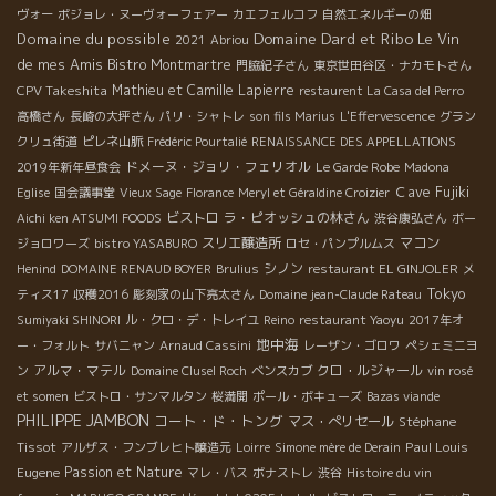
ヴォー
ボジョレ・ヌーヴォーフェアー
カエフェルコフ
自然エネルギーの畑
Domaine Dard et Ribo
Domaine du possible
Le Vin
2021
Abriou
de mes Amis
Bistro Montmartre
門脇紀子さん
東京世田谷区・ナカモトさん
CPV Takeshita
Mathieu et Camille Lapierre
restaurent La Casa del Perro
高橋さん
長崎の大坪さん
パリ・シャトレ
son fils Marius
L'Effervescence
グラン
クリュ街道
ピレネ山脈
Frédéric Pourtalié
RENAISSANCE DES APPELLATIONS
ドメーヌ・ジョリ・フェリオル
2019年新年昼食会
Le Garde Robe
Madona
Ｃave Fujiki
Eglise
国会議事堂
Vieux Sage
Florance
Meryl et Géraldine Croizier
ビストロ
ラ・ピオッシュの林さん
Aichi ken ATSUMI FOODS
渋谷康弘さん
ボー
スリエ醸造所
マコン
ジョロワーズ
bistro YASABURO
ロセ・パンプルムス
シノン
Henind
DOMAINE RENAUD BOYER
Brulius
restaurant EL GINJOLER
メ
Tokyo
ティス17
収穫2016
彫刻家の山下亮太さん
Domaine jean-Claude Rateau
Sumiyaki SHINORI
ル・クロ・デ・トレイユ
Reino
restaurant Yaoyu
2017年オ
地中海
ー・フォルト
サバニャン
Arnaud Cassini
レーザン・ゴロワ
ペシェミニヨ
アルマ・マテル
クロ・ルジャール
ン
Domaine Clusel Roch
ベンスカブ
vin rosé
et somen
ビストロ・サンマルタン
桜満開
ポール・ボキューズ
Bazas viande
PHILIPPE JAMBON
コート・ド・トング
マス・ぺリセール
Stéphane
Tissot
Paul Louis
アルザス・フンブレヒト醸造元
Loirre
Simone mère de Derain
Eugene
Passion et Nature
マレ・バス
ボナストレ
渋谷
Histoire du vin