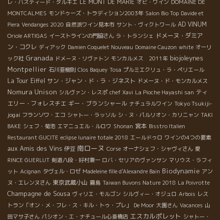
LE MONT DE MARIE
レ・バスティード・ダルキエ
オビ・ワイン
DOMAINE DE
MONTCALMES
モンドゥーズ・トラディション2003年
Salon Bio Top
Davide et
AD VINUM
Piera
Vendanges 2020
自然派ワイン見本市
サント・ヴィクトワール
ドメーヌ・ダミア
Oriole ARTIGAS
イーストラインの門脇さん
ラ・トランシェ
ン・コクレ
ディアック
Damien Coquelet Nouveau
Domaine Cauzon
white
オーリ
Granada
biojoleynes
ック社
ドメーヌ・リヴァトン
モンカルメス 2011年
Montpellier
石川亜樹則
Clos Baquey
Tosa
プルミエクリュ・ラ・ペリエール
La Tour Eiffel
サン・ジャン・ド・ラ・ジネスト
ドメーヌ・ド・モンカルメス
Nomura Unison
ティ
シルヴァン・レスポ
chef Xavi
La Pioche Hayashi san
エリー・フォレスチエ
ギー・ブランシャール
Tokyo Tsukiji-
ナチュラルワイン
jogai
フランソワ・エコ
シャトー・ラッソル
シ・ヌ・パルリオン・カリニャン
TAKI
宮本
BAKE
シェフ・菊池
エマニュエル・ルロワ
Shonan
Bisstro Italien
Restaurant GUCITE
eclipse lunaire totale 2018
エールドゥロ
ワインの4つの要素
南ローヌ
aux Amis des Vins
伊豆
Corse
オーナシェフ・シャヴィさん
愛
RINCE GUERLUT
剣道八段・好村兼一
ロバ・セリアのヴァンサン
マリウス・ラフィ
Biodynamie
ット
Acignan
タヴェル・ロゼ
Madeleine fille d'Alexandre Bain
アン
東京武蔵小山
ヌ・エレンヌさん
霧島
Taiwan Buvons Nature 2018
La Poivrotte
Champagne de Sousa
ヴィリエ・モルゴン
シルヴィー・オジュロ
Arbois
レス
トラン「オン・メ・フレ・ス・キル・トゥ・プレ」
De Moor
大園さん
Vacances
山
エスカルポレット
田マサ子さん
パシオン・エ・ナチュール心斎橋店
シャトー・