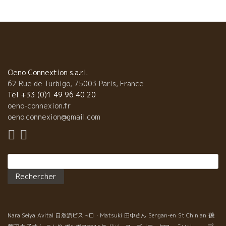
立時代、大量販売用ワインの需要が急増。農協、大手ワイン商活
況。 大量生産の必要性、それに伴い化学肥料・殺虫剤・化学農薬
の多用。土壌弱体化からくる葡萄木の弱体化 . １９８０ 弱体
化した葡萄からでも、そこそこ飲めるワインを造る技術の需要が
高まる。 オノローグ（醸造コンサルタント）事務所の急増。オノ
ローグ（醸造士）主導の農作業・醸造方法に移行 果汁濃縮技術、
人工酵母、諸々の化学物質を足してのワイン醸造技術の定着。ワ
Oeno Connextion s.a.r.l.
インのスタンダード化。 世界的ワインブームに乗ってグランクリ
62 Rue de Turbigo, 75003 Paris, France
ュ(特級畑・蔵)など超高級ブランドの形成期でもあっ
Tel +33 (0)1 49 96 40 20
た。 ★自然派の第一世代の発生
oeno-connexion.fr
（マルセル・ラピエール 82, ）超テクニックワインに反する自然
oeno.connexion@gmail.com
なワインへの回帰。 . １９９０ 濃縮ワイン至上時代 ス
ーパー、ハイパーでグランクリュ(特級ワイン)が安売りの超目玉商
材 世界的ワインブームにてグランクリュ価格の高騰化。ワイン愛
Rechercher :
好家のグランクリュ離れ、 ポスト・グランクリュの需要拡。ミッ
シェル・ロランなどカリスマ・オノローグの活躍。 ワイン評論家
（パーカー・ポイント等）による新スター（シンデレラ・ワイ
ン）誕生期（93-98 バランドロー）。 徐々にワイン消費量の衰退
―ワイン農協・ワイン商の経営不振が出現 農協から離れて独立す
後
る小型優良醸造家の急増（後に自然派ワインになる醸造家も多く
Nara Seiya
Avital
自然派ビストロ・Matsuki
田中さん
Sengan-en
St Chinian