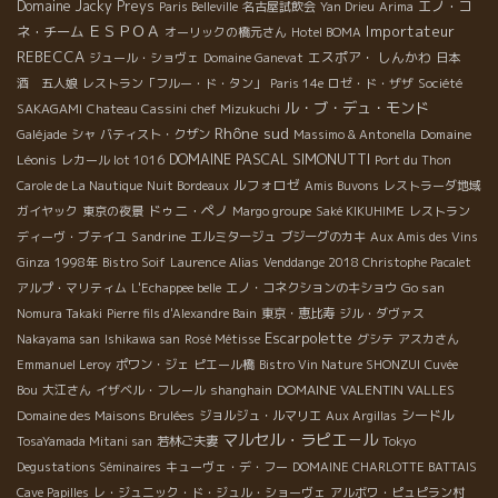
Domaine Jacky Preys
エノ・コ
Paris Belleville
名古屋試飲会
Yan Drieu
Arima
ＥＳＰＯＡ
Importateur
ネ・チーム
オーリックの橋元さん
Hotel BOMA
REBECCA
エスポア・ しんかわ
ジュール・ショヴェ
Domaine Ganevat
日本
酒 五人娘
レストラン「フルー・ド・タン」
Paris 14e
ロゼ・ド・ザザ
Société
ル・ブ・デュ・モンド
SAKAGAMI
Chateau Cassini
chef Mizukuchi
Rhône sud
Domaine
Galéjade
シャ
バティスト・クザン
Massimo & Antonella
DOMAINE PASCAL SIMONUTTI
Léonis
レカール lot 1016
Port du Thon
ルフォロゼ
Carole de La Nautique
Nuit Bordeaux
Amis Buvons
レストラーダ地域
ドゥニ・ペノ
ガイヤック
東京の夜景
Margo groupe
Saké KIKUHIME
レストラン
Sandrine
ディーヴ・ブテイユ
エルミタージュ
ブジーグのカキ
Aux Amis des Vins
Ginza
1998年
Bistro Soif
Laurence Alias
Venddange 2018 Christophe Pacalet
Go san
アルプ・マリティム
L'Echappee belle
エノ・コネクションのキショウ
Nomura Takaki
Pierre fils d'Alexandre Bain
東京・恵比寿
ジル・ダヴァス
Escarpolette
Nakayama san
Ishikawa san
Rosé Métisse
グシテ
アスカさん
Emmanuel Leroy
ポワン・ジェ
ピエール橋
Bistro Vin Nature SHONZUI
Cuvée
DOMAINE VALENTIN VALLES
Bou
大江さん
イザベル・フレール
shanghain
シードル
Domaine des Maisons Brulées
ジョルジュ・ルマリエ
Aux Argillas
マルセル・ラピエ－ル
TosaYamada Mitani san
若林ご夫妻
Tokyo
Degustations Séminaires
キューヴェ・デ・フー
DOMAINE CHARLOTTE BATTAIS
Cave Papilles
レ・ジュニック・ド・ジュル・ショーヴェ
アルボワ・ピュピラン村