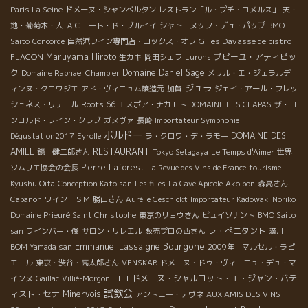
Paris La Seine
ドメーヌ・シャンベルタン
レストラン「ル・プチ・コメルス」
天・
すさ）が最も評価された時代。 . ２0２０ 薄いとか濃いを超
えた透明感ある深味を備えたワイン ２０年のコロナ到来による衝
地・葡萄木・人
ＡＣコート・ド・ブルイイ
シャトーヌッフ・デュ・パップ
BMO
撃的な価値観の変化 地球環境の変化と世論の変化に対応せざるを
Gilles Davasse de bistro
Saito
Concorde
自然派ワイン専門店・ロックス・オフ
えない状況が表面化。 スタンダード醸造家とグランクリュ醸造元
FLACON
Maruyama Hiroto
プピーユ・アティピッ
生カキ
岡田シェフ
Lurons
も含めて自然志向が強くなっている。 安定した美味しいワインを
ク
Domaine Daniel Sage
Domaine Raphael Champier
メリル・エ・ジェラルデ
造る自然派ワイングループのワイン需要はますます急増してい
ジュラ
ィンヌ・クロワジエ
アド・ヴィニュム醸造元
加賀
ジェイ・アール・フレッ
る。 突然変異的自然派ワイン醸造家の出現、今ままでの“造り”を
Roots 66
シュネス・リテール
エスポア・ナカモト
DOMAINE LES CLAPAS
ザ・コ
天変地異的に掛け合わせたワインも出現。
ンコルド・ワイン・クラブ
ガヌヴァ
長崎
Importateur Symphonie
―――――――――――――― コロナ発生の２０２０年２月から
ボルドー
DOMAINE DES
Dégustation2017
Eyrolle
ラ・クロワ・デ・ラモー
２０２１年前期まで普通のフランスワイン業界はチョット厳しい
RESTAURANT
AMIEL
鏡 健二郎さん
Tokyo Setagaya
Le Temps d'Aimer
世界
状況が続く。 コロナでフランスのレストランが長期の閉鎖によ
Pierre Laforest
ソムリエ協会の会長
La Revue des Vins de France
tourisme
り、多くの在庫を抱えて経営難の蔵元が増えている。 その反面、
Kyushu Oita
Conception Kato san
Les filles
La Cave Apicole
Akoibon
森高さん
自然派ワインは好調な売れゆきをしている。自然派ワインはワイ
Cabanon
ワイン ＳＭ
勝山さん
Aurélie Geschickt
Importateur Kadowaki Noriko
ン屋を中心に個人消費の世界に 浸透しているのでコロナ危機の悪
Domaine Prieuré Saint Christophe
東京のリョウさん
ビュイソナント
BMO Saito
影響はあまり出ていない。 味覚的には薄いとか、飲みやすいだけ
レ・ぺニタント
san
ワインバー・俊
サロン・リレエル
販売プロの西さん
満月
では物足りなくなって、薄いとか濃いを超えて透明感のありなが
Emmanuel Lassaigne
Bourgone
BOM Yamada san
2009年 マルセル・ラピ
ら深味のあるワインが増えてきている。そして、熟成することの
エール
東京・渋谷・高太郎さん
VENSKAB
ドメーヌ・ドゥ・ヴィーニュ・デュ・マ
価値が再評価されてくるだろう。
ヨヨ
ドメーヌ・シャルロット・エ・ジャン・バテ
インヌ
Gaillac
Villié-Morgon
―――――――――――――――――――――― 世界は大きく変
試飲会
ィスト・セナ
Minervois
アントニー・テヴネ
AUX AMIS DES VINS
化していくだろう。 変化に対応できるものだけが生き残ってい