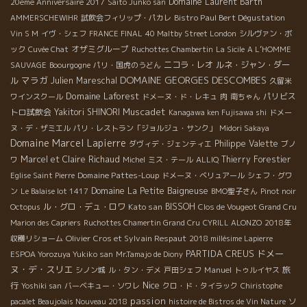
Domaine Laurent Barth
20eme Anniversaire 2017
Saito Junko san
く。 コロナと共に生きていくことを模索した方が次ぎへの変化の
Bistro Paul Bert Dégustation
AMMERSCHEWIHR
試飲会フィリップ・パカレ
方向性が見えてくる。 正しく警戒して、要点を押さえて注意。 必
Vin S M
イヴ・シェフ
FRANCE FINAL
40 Maltby Street London
シルヴァン・ボ
要以上の恐怖心はいろんなものを壊していく。 ワインの世界も、
オザミグループ
ック
Cuvée Chat
Ruchottes Chambertin
La Sicile
A L’HOMME
造る人も、紹介する人も、飲む人も、過去と未来を見据えて、本
ニコラ・レオ
ルネ・ジャン・ダー
当に大切なモノを大事にしながら“今”を生きましょう。 すべて
SAUVAGE
Boourgogne
パリ・国虎のうどん
DOMAINE GEORGES DESCOMBES
マラガ
は、皆がより佳く生きるためにある。
ル
Julien Mareschal
久留米
Domaine Laforest
パリビス
ワインスクール
ドメーヌ・ド・レキュ
肉
南ちゃん
Muscadet
トロ試飲会
Yakitori SHINORI
Kanagawa ken Fujisawa shi
ドメー
ヌ・デ・ザミエル
パリ・レストラン「ジョルジュ・サンク」
Midori Sakaya
Domaine Marcel Lapierre
Philippe Valette
ダヴィデ・ジェンティエ
ブノ
Marcel et Claire Richaud
Thierry Forestier
ワ
Michel
ミス・テール
ALLIQ
Domaine Pattes-Loup
Eglise Saint Pierre
ドメーヌ・ベリュアール
シェフ・グワ
Domaine La Petite Baigneuse
ン
Le Balaise lot 1417
BMO聖子さん
Pinot noir
ル・グロ・デュ・ロワ
Kato san
BISSOH
Octopus
Clos de Vougeot Grand Cru
Marion des Capriers
Ruchottes Chamertin Grand Cru
CYRILL ALONZO
2018年
Olivier Cros et Sylvain Respaut
収穫リショーム
2018 millésime Lapierre
PARTIDA CREUS
ドメー
ESPOA Yorozuya Yukiko san
Mr.Tamajo de Diony
ヌ・デ・スリエ
Manuel
旅
シノン城
ル・タン・デメ
戸田シェフ
トゥルイヤス
Nice
行
Yoshiki san
バーベキュー・ソワレ
クロ・ド・タイラック
Chiristophe
passion
pacalet Beaujolais Nouveau 2018
histoire de Bistros de Vin Nature
ソ