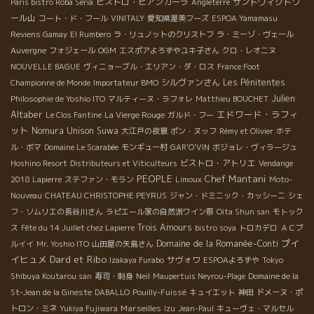
ビストロ・ビアンカーラ
サントヴィクトワ
Paris bistro Roba Seria
Angleterre
ール山
コート・ド・フール
VINITALY
愛知県渥美フーズ
ESPOA Yamamasu
Reviens Gamay
El Rumbero
ラ・リュノットのクリストフ
ラ・ミーゾ・ヴェール
Auvergne
フォジェール
OGM
エスポアよろずやユキ子さん
クロ・レオニヌ
NOUVELLE BAGUE
ヴィニョーブル・エリアン・ダ・ロス
France Foot
シルヴァンさん
Les Pénitentes
Championne de Monde
Importateur BMO
Julien
Philosophie de Yoshio ITO
マルティーヌ・ラフォレ
Matthieu BOUCHET
Altaber
エドワード・ラフィ
Le Clos Fantine
La Vierge Rouge
ガルド・フー
ット
Nomura Unison Suwa
大江戸の夜景
ポン・ヌッフ
Rémy et Olivier
ホテ
ル・ボマ
Domaine Le Scarabée
モンギュー村
GAR'O'VIN
ボジョレ・ヴィラージュ
ビストロ・アトリエ
Hoshino Resort
Distributeurs et Viticulteurs
Vendange
PEOPLE
Chef Mantani
2018 Lapierre
ステファン・モラン
Limoux
Moto-
Nouveau
CHATEAU CHRISTOPHE PEYRUS
ジャン・ドミニック・カッシーニ
シェ
フ・ソムリエの長谷川さん
ラピエール家の自然派ワイン祭
Oita Shun san
モトック
Trois Amours
ス
Fête du 14 Juillet chez Lapierre
bistro soya
トロカデロ
ＡＣブ
プイ
Domaine de la Romanée-Conti
ルイイ
Mr. Yoshio ITO
山田屋の矢島さん
イヒュメ
Dard et Ribo
サヴォワ
Izakaya Furabo
ESPOAよろずや
Tokyo
Shibuya Koutarou san
寿司・刺身
Neil
Maupertuis Neyrou-Plage
Domaine de la
St-Jean de la Gineste
DABALLO
Pouilly-Fuissé
キュイエット
神田
ドメーヌ・ポ
Marseilles
トロン・ミネ
Yukiya Fujiwara
Izu
Jean-Paul
キューヴェ・マルセル