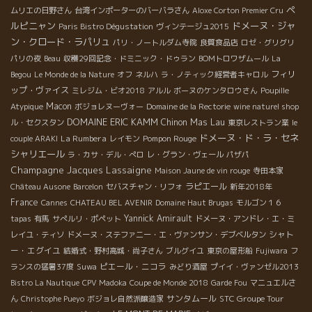
ペ
ムリエの日野さん
台湾インポーターのバーバラさん
Aloxe Corton Premier Cru
ルピニャン
ドメーヌ・ジャ
Paris Bistro Dégustation
ヴィンテージュ2015
ン・クロード・ラパリュ
パリ・ノートルダム寺院
良質食品店
ロゼ・グリグリ
パリの夜
Beau
収穫29回記念・ドミニック・ドゥラン
BOMトロワザムール
La
フィリ
Begou
Le Monde de la Nature
オフ
ネルハ
ラ・ノティック経営者キャロル
ップ・ヴァイス
ミレジム・ビオ2018
アルル
ボーヌのケンタロウさん
Poupille
Macon
Atypique
ボジョレヌーヴォー
Domaine de la Rectorie
wine naturel shop
DOMAINE ERIC KAMM
Chinon
Mas Lau
ル・セクスタン
東京レストラン業
le
ドメーヌ・ド・ラ・セネ
La Rumbera
Pompon Rouge
couple ARAKI
レイモン
シャリエール
ラ・カサ・デル・ぺロ
レ・グラン・ヴェール
パザパ
Champagne Jacques Lassaigne
Maison Jaune de vin rouge
寺田本家
ラピエール
Château Ausone
Barcelon
セバスチャン・リフォ
新年2018年
France
Cannes
CHATEAU BEL AVENIR
Domaine Haut Brugas
モルゴン１６
Yannick Amirault
tapas
有馬
サぺルリ・ポペット
ドメーヌ・アンドレ・エ・ミ
シャト
レイユ・ティソ
ドメーヌ・ステファニー・エ・ヴァンサン・デブベルタン
ー・エグイユ
結婚式・野村高城・尚子さん
ブルグイユ
東京の屋形船
Fujiwara
フ
ピエール・ニコラ
ランスの猛暑37度
Suwa
みどり酒屋
プイイ・ヴァンゼル2013
Bistro La Nautique
CPV Madoka
Coupe de Monde 2018
Garde Fou
マニュエルさ
サンタムール
STC Groupe Tour
ん
Christophe Pueyo
ボジョレ自然派醸造家