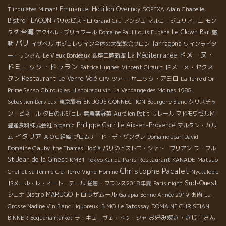
Emmanuel Houillon Overnoy
T'inquiètes M'man!
SOPEXA
Alain Chapelle
Bistro FLACON
パリのビストロ
Grand Cru
アンジュ
マルコ・ジュリアーニ
モン
台湾
Le Clown Bar
タダ
アクセル・プリュフール
Domaine Paul Louis Eugène
感
パリ
Tarragona
動
イザベル
ボジョレワイン全体の大試飲会サロン
ワインライタ
ドメーヌ・
La Méditerranée
ー・リンさん
Le Vieux Bordeaux
銀座三越新館
ドミニック・ドゥラン
ドメーヌ・セクス
Patrice Hughes
Vincent Girault
タン
Restaurant Le Verre Volé
ヤニック・アミロ
CPV ツアー
La Terre d'Or
Prime Senso
Chiroubles
Histoire du vin
La Vendange des Moines 1988
Sebastien Dervieux
東京調布
EN JOUE CONNECTION
Bourgone Blanc
クリスチャ
ン・ビネール
夕日のボジョレ
無農薬野菜
Aurélien Petit
リレール
マドモワゼルＭ
Philippe Carrille
Aix-en-Provence
豊通食料株式会社
orgamic
マルタン・カル
イタリア
ム
ＡＯＣ組織
プロムナード・デ・ザングレ
Domaine Jean David
Domaine Gauby
the Thames
Hop'là
パリのビストロ・シャトーブリアン
ラ・フル
St Jean de la Ginest
KM31
Tokyo Kanda
Paris Restaurant KANADE
Matsuo
Christophe Pacalet
Chef et sa femme
Ciel-Terre-Vigne-Homme
Nyctalopie
Sud-Ouest
ドメール・レ・オート・テール
猛暑・フランス2018年夏
Paris night
Bistro MARUGO
トロワザムール
シェナ
Galapia
Bonne Année 2019
お肉
La
Grosse Nadine Vin Blanc Liquoreux
ＢＭО
Le Batossay
DOMAINE CHRISTIAN
お好み焼き・きじ「さん
BINNER
Boqueria market
ラ・キューヴェ・ドゥ・シャ