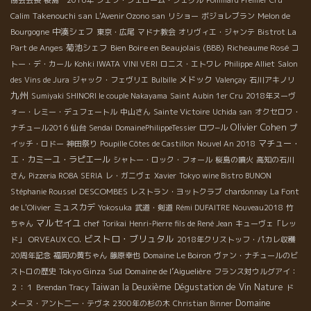
Takenouchi san
Calim
L'Avenir Ozono san
リショー
ボジョレブラン
Melon de
中湊シェフ
Bourgogne
東京・広尾
マドナ教会
オリヴィエ・ジャンテ
Bistrot La
菊池シェフ
Bien Boire en Beaujolais (BBB)
Richeaume Rosé
Part de Anges
コ
トー・デ・カール
Kohki IWATA
VINI VERI
ロニス・エトワレ
Philippe Alliet
Salon
メドック
des Vins de Jura
ジャック・フェヴリエ
Bulbille
Valençay
石川アキノリ
九州
Sumiyaki SHINORI le couple Nakayama
Saint Aubin 1er Cru
2018年ヌーヴ
ォー・レミー・デュフェートル
中山さん
Sainte Victoire
Uchida san
オクセロワ・
Olivier Cohen
ナチュール2016
仙台
Sendai
DomainePhilippeTessier
ロワ−ル
プ
マチュー・
イッチ・ロドー
神田祭り
Poupille Côtes de Castillon
Nouvel An 2018
エ・カミーユ・ラピエール
シャトー・ロック・フォール
桜島の噴火
高知の石川
さん
Pizzeria ROBA SERIA
レ・ガニヴェ
Xavier
Tokyo wine Bistro BUNON
DESCOMBES
Stéphanie Roussel
レストラン・ヨットクラブ
chardonnay
La Font
ミュスカデ
de L'Olivier
Yokosuka
武道・剣道
Rémi DUFAITRE Nouveau2018
竹
マルセイユ
ちゃん
chef Torikai
Henri-Pierre fils de René Jean
キューヴェ「レッ
ビストロ・ブリュタル
ド」
ORVEAUX CO.
2018年クリストッフ・パカレ収穫
20周年記念
福岡の黄ちゃん
藤原幸也
Domaine Le Boiron
ヴァン・ナチュールのビ
Tokyo Ginza
Sud
Domaine de l’Aiguelière
ストロの歴史
フランス対ウルグアイ：
Taiwan la Deuxième Dégustation de Vin Nature
２：１
Brendan Tracy
ド
Domaine
メーヌ・アント二ー・テヴネ
2300年の杉の木
Christian Binner