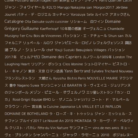
Cuvée Plussard
Baton Itagaki san
飲み会
ロマン・シャプイ
Paris Quartier Latin
ジャン・フォワイヤール
Jérôme
R2L'O
Marugo Nakajima san
Morgon2017
Jouret
パティ・デ・ロジエル
ヨッチャン
Yorozuya
Sete
ルイック
アヌックさん
Catalogne
Domaine
Ota Daisuke sushi cuisinier
リショーム 白ワイン
Grégory Guillaume
Kaefferkopf
10年間の感謝
オーヴェルニュ
Chambolle
Musigny 1er Cru
Bois de Vincennes
パッション・エ・ナチュール
Shun san
カル
フォルニア
リュペール・ルロワ
ジャンピエール・ロビノ
レフェルヴェソンス
諏訪
ブルノ・シュレール
湖
chef Youji Suzuki
Beaujolais Villages
パッション
Domaine des Capriers
2017年 ビュルアゼロ
ルノワール1989年
London The
ビストロ・
Laughing Heart
リリアン・ボッシュ
Clos léonine
シュトロマイヤー
レ・キャノン
Yann Bertrand
東京・文京
ロマン店長
Sylvère Trichard Nouveau
Kyushu
フランスレストラン 大輔さん
Bistro Paris NOUVELLE MAIRIE
マクシマ
ス
豊中
Nagano Suwa
サンシニャン
LE BARATIN
ラ・ヴィエイユ・ジュリアンヌ
メゾン・ピエール・オヴェルノワ
のジャンポール
三ツ星レストラン「カン・ロ
カ」
Rosé Grigri
Equipe BMO
レ・ザノ二ム
シャリバリ
コート・ド・マルペール
クラウン・バー
宮古島
la Cuisine Japonaise
LA VRILLE ET LE PAPILLON
DOMAINE DE BOTHELAND
ラ・ローズ・キ・トゥッシュ
ジャン・ミッシェル・ス
テファン
ブルイイ2017
Le Nouvel An 2019
MONTADA
ラ・カーヴ・ド・ベルヴィ
サンフォニー
ル
クリスト・パカレ
Fête du Vin Nature
vins de mes amis
キュー
シャンパ－ニュ・ジャック・ラセ－ニュ
ヴェ・プランタン
2018 ボジョレヌー