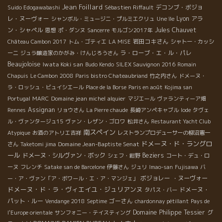
Jean Foillard
デコンブ・ボジョ
Suido Edogawabashi
Sébastien Riffault
レ・ヌーヴォー
Lyon
アラ
シャンボル・ミュージニ・プルミエクリュ
Une île
ン・シャペル
Jules Chauvet
思想
ポ・ダンヌ
Sancerre
モルゴン2017年
岩田コキさん
Château Cambon 2017
トム・ゴティエ
LA MISE
シャトー・カッシ
ラ・ローブ・エ・ル・パレ
ーニ
ジュラ醸造家のかがみ・けんじろうさん
Beaujoloise
Iwata Koki san
Budo Kendo
SILEX Sauvignon 2016
Romain
Chapuis
Le Cambon 2008
Paris bistro Chateaubriand
竹之内さん
ドメーヌ・
ラ・ロッシュ・ビュイシエール
Place de la Borse
Paris en août
Kojima san
Domaine jean michel alquier
Portugal
MARC
マジエール
ヴァランティーア畑
Assignan
Rennes
リョウさん
La Pierre chaude
長崎アンペキャブル
Iode
タヴェ
ル・ヴァンタージュ15
ヴァン・レザン・ゴロワ
松井さん
Restaurant Yacht Club
南スペイン
Atypique
お酒のアトリエ吉祥
レストランプロデューサーの柳沼憲一
ドメーヌ・ド・ラングロ
Domaine Jean-Baptiste Senat
さん
Taketomi jima
ール
ドメーヌ・シルヴァン・ボック
Beziers
シェフ・紺野
コート・デュ・ロ
ーヌ
フレンチ
Satake san de Barcelone
伊藤さん
ジュリ
Imao-san
Fujisawa
バ
ボジョレー ・ヌーヴォー
ー・ア・ヴァン「ア・ボワール・エ・ア・マンジェ」
ドメーヌ・ド・ラ・ヴィエイユ・ジュリアンヌ
ドメーヌ・
タパス・バー
パット・ルー
ゴーさん
Vendange 2018
Septime
chardonnay pétillant
Pays de
Domaine Philippe Tessier
グ
l'Europe orientale
サンフォニー・テイスティング