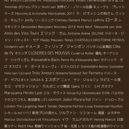
AD VINUM
Eastline
Vivien Hemelsdael
女子会
Mr. Masanobu FUKUOKA
La
Trenchée
ボジョレブラン
Nishi san
世界ピノ・ノワール会議
キューヴェ・プレッシ
ラ・ピオッシュの林さん
ウーズ
Massimo & Antonella
Montcalmès 2011
ヴィリ
ローヌ
Jordy
エ・モルゴン
リースリング
Château Gaillard
Marius Laffitte
ト
aux
ラモンタン
Descombes Beaujolais Nouveau 2018
Pont Neuf
Takayama san
エリック・カム
Amis des Vins Tours
Antoine Aréna
SELENE
ドメーヌ・ジ
ャン・バティスト・セナ
Macéo
Mauvais Temps
CHATEAU CHRISTOPHE PEYRUS
ドメーヌ・フィリップ・ジャンボン
Côte
Ishibashi san
パシオン心斎橋店
de Py
CLOSERIES DES MOUSSIS
オランダ
Cuveé Le Rollier
藤丸
オーナシェ
Alexandre Bain
フ・シャヴィさん
Pierre fils d'Alexandre Bain
セドリック・ガ
ロ
オスピス・ド・ボーヌ
キューヴェ・ビストロロジ
Sommelière Kenny
Sommelier
Ivo Ferreira
Trois Amours
Hino san
Cossard
Domaine Ganevat
ドメーヌ・
エスポア
ラピエール家
デ・サブロネット
GINZA 6
ニュイ・サン・ジョルジュ
セミ・マセラッション・カルボニック醸造
Opéra
ワイン ＳＭ
ガヌヴァ
Maruyama Hiroto
Lyon
ジル・ダヴァス
Ginza Kiji Okonomiyaki
ESPA
バルセロ
Julien Mareschal
ナのユウコさん
東京調布
LES GAMAYS
ジャン・ドゥローブル
Domaine Pattes-Loup
London The Laughing Heart
Sendai
Emmanuel Houillon
シルヴァン・リショーム
レカール lot 1117
販売プロの西さん
酒屋・よろずや
イヴ・カムドボルド
Matsui
Distributeurs et Viticulteurs
Hennig Hoesch
日酒
販ツアー
Petit Max
野崎ワインショップ
桜・花見
レランス島の修道僧のワイン
シ