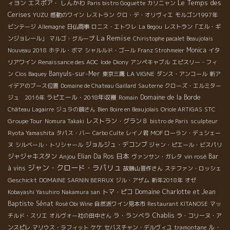
Le Temps des
ィヨン
エスポア・ しんかわ
Paris bistro Goguette
カリニャン
Cerises
YUZU
感動のワイン
レストラン
クロ・デ・オリヴィエ
モルゴン1997年
ビンテージ
Allemagne
日仏商事
ロニス・エトワレ
La Begou
レストラン「エル・ギ
La Remise
ンジョレール」
マルゴ・グループ
Chiristophe pacalet Beaujolais
Monica
Nouveau 2018
ホテル・ボマ
シャルルド・ゴール
Franz Strohmeier
イタ
リアワイン
Renaissance des AOC
Iode
Diony
アンペキャブル
エピスリー・フィ
Banyuls-sur-Mer
LA VIGNE
ン
Clos Baquey
東京三鷹
ダンス・アンコール
新ア
イデアのブース位置
Domaine de Chateau Gaillard
Sauterne
クローズ・エルミター
ラピエール・2018年収穫
Domaine de la Borde
ジュ 2016年
Romain
STC
Château Lagairre
ジュラの鏡さん
Bien Boire en Beaujolais
Oriole ARTIGAS
Groupe Tour
レストラン・グラン８
Nomura Takaki
bistro de Paris
sculpteur
Ryota Yamashita
タパス・バー
Carbo Culte
レイノ君
MOF ローラン・デュシェー
ジョルジュ・デコンブ
ヌ
シルベール・トリシャール
ジャン・ピエール・ビスパリ
日本
ジャジャキスタン
Anjou
Elian Da Ros
Bar
ヴァンサン・ガレタ
vin rosé
ジャン・クロード・ラパリュ
à vins
故勝山晋作さん
ステファン・ロッシェ
Geschickt
DOMAINE SARNIN BERRUX
ジル・アザム
新年2018年
オゼ
トマ・ピコ
Domaine Charlotte et Jean
Kobayashi Yasuhiro
Nakamura san
Baptiste Sénat
Rosé Obi Wine
自然派ワイン見本市
Restaurant KITANOSE
マッ
ラ・ランベラ
Chablis
チルド・スリエ
オルヴォー社の田中さん
ラ・コリーヌ・ア
ル・
ンスピレ
マリウス・ラフィット
ケケ
セバスチャン・デルヴィユ
tramontane