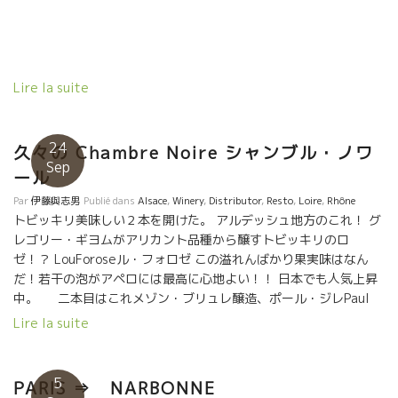
Lire la suite
24
久々の Chambre Noire シャンブル・ノワ
Sep
ール
Par
伊藤與志男
Publié dans
Alsace
,
Winery
,
Distributor
,
Resto
,
Loire
,
Rhône
トビッキリ美味しい２本を開けた。 アルデッシュ地方のこれ！ グ
レゴリー・ギヨムがアリカント品種から醸すトビッキリのロ
ゼ！？ LouForoseル・フォロゼ この溢れんばかり果実味はなん
だ！若干の泡がアペロには最高に心地よい！！ 日本でも人気上昇
中。 二本目はこれメゾン・ブリュレ醸造、ポール・ジレPaul
Gilletが醸すR2L’Oエールドゥロ！！ な・な・んて美味しいん
Lire la suite
だ！！ ガメ品種、ピノ・ノワール品種、ピノ・ドニス品種を仕込
んだ逸品。 元ワイン屋さんから造り手になったポールのパッショ
ン、エモーションが伝わってくる！！ アルザスのブルノ・シュレ
5
PARIS ⇒ NARBONNE
ールで修業しただけあって、シュレールに通じるものがある。