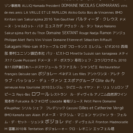
DOMAINE NICOLAS CARMARANS
ゾン事務局
ALLIQ Hamada President
vins
de mes amis
LA VRILLE ET LE PAPILLON
Akiko Goto
Bois de Vincennes
BMO
パルティーダ・クレウス
Sakurajima 2016
Kiritani san
Tom Gauthier
ドメ
ミュスカデ
ーヌ・シャルロット・バテ
アヴェク・ル・タン
Tokyo Nakano
Sakurajima
Domaine SEXTANT
Ramon
Port du Thon
Rouge
Nadja
アンジュ
Philippe Aliet
Paris Vini Vision
Domaine Etienne et Sébastien Riffault
Sakagami Hino-san
西南
オクトーブル
ロゼ
フローランス
ミレジム・ビオ2018
部
野村ユニソン諏訪本社
パリ・ビストロ
Minette Suzuki san
kanagawa
メティ
ス17
Cuvée Plussard
ドメーヌ・ド・ボスラン
寿司シェフ・ユウジロウさん
2018
ラファエル・シャンピエ
年11月伊藤日本ハードスケジュール
Restaurateur
ボジョレー
ク
français Daisuke san
ぺネデス
Les filles
アントワンヌ・アレナ
ラブ・パッション・デュ・ヴァン
エスポアグループ
Côte du Py
プ
serveuse Ana
tourisme
2018ミレジム・ラピエール
イヤン・ド・リュ
リュロン
ロワール
ピーユ
Pays-Bas
レストラン ル・ディヴィル
アノニム自然派ワイン
ルフォロゼ
見本市
Fukuoka
Loucate
葡萄ジュース
Petit Pierre
Domaine
Gilles et Catherine Vergé
d'Aupilhac
シリル
シェフ フレデリック
Cassini
Alain
ドメーヌ・マクシム・マニョン
BMO Kamata san
サンジャン
ラ・フェル
ボジョレ
ム・デ・セット・リュンヌ
デビ・ディヴェルス
Fronton
Madmoiselle
エッフェル塔
M
猛暑2018年
Tentation
ボジョレーォー
クロ・レオニン