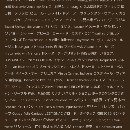
Champagne
飯
祥瑞
Brasserie Vendange
シェフ・紺野
名古屋試飲会
フィリップ
田橋 メリメロ
ピエール・ラフォレ
ドメーヌ・ヴァランタン・ヴァレス
カミ
ヴァン・ナチュール見本市ビム
カーヴ・フジキ
ーユ・バカーブ
カンヌのワイン
ドメーヌ・マルセル・
Guillaume
Tazaki Shinya
biodynamic
パトリス・ユグ
リショー
ジョルデ
シャトー・プピーユ・コート・ド・カスティヨン
Trouillas
Domaine de la Vieille Julienne
ィ・ペレズ
Raymond
ラ・ヴィエルジュ・ル
Bourgone
ージュ
Pineau Denis
肉
Bio
フォジェール
Asami
トゥールーズ
Histoire du vin francais
ドメーヌ・デ・グリオット
お好み焼き「パセミア」
イヤン・ベルトラン
DOMAINE OVERNOY HOUILLON
Château Roquefort
マル
ク
Lilian Bauchet
オフ
大分
サンシニャン
中本さん
ドメーヌ・カトリーヌ・ベル
ナール
ドメーヌ・オー・ブリュガス
Vin de Cannes
Indigene
コスタドール・フォア
ン
東京銀座
Hospice de Beaune
イザベル
Terre de Volcan 2014
エマニュエル・ジ
Barcelone
ブロ
ワイン・ヴェンスカブ
Ginza 4 cho-me
カルボ・キュルトゥ
シ
ャン・リーブル
神奈川県藤沢市
カナダ
パスカル・ショワム
ボーヌのケンタロウさ
モンペリエ・自然派ワイン見本市
ん
Rosé Lundi
Garde Fou
Bistrot VIvienne
Pierre Overnoy
マリー・エレンヌ・バカ
Septime
Paris bistros Dégustations
ーブ
Coup d'folie
Canigou
LESTIGNAC
クロ・ド・タイラック
収穫2016
オン・ジ
Olivier Cohen
ュ・コネクション
ビストロ・オザミ
ユンヌ・トランシュ
L'eau
リショーム ロゼ
Bistro BIANCARA
forte
Thomas
銀座 ６
Chateaubriand