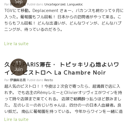
Sep
Par
伊藤與志男
Publié dans
Uncategorized
,
Languedoc
★ビストロ・シャンブル・ノワール★ 今、Parisで最も輝いている
TGVにて移動。Deplacement さぁー、バカンスも終わって９月に
ワインバーのシャンブル・ノワール おじいちゃんが日本人という
入った。葡萄園もフル回転！ 日本からの訪問者がやって来る。こ
金子さんが経営者。 実に気持ちがいい空間。金子さんのワイン品
ちらもフル回転！ どんな出逢いが、どんなワインが、どんなハプ
揃は凄い！！ 連日、若者で店外まで溢れているビストロ。
ニングが、待っているのだろう。
Lire la suite
11
久々のPARIS滞在・ トビッキリ心地よいワ
Juin
イン・ビストロへ La Chambre Noir
Par
伊藤與志男
Publié dans
Resto
超人気のビストロ！！今夜は２次会で寄ったら、超満員で店に入
れず。 でも店主のRémyレミーとOlivierオリヴィエがワインを持
って時々店頭まで来てくれる。 店頭で結構酔っ払うほど飲みまし
た。 左のレミーのおじいちゃんは、四分の一の日本人血縁者。良
い奴だ。 南仏に葡萄園を持っている。 今年からワインを一緒に造
ろうと模索中。 Kishoとその友達も結構酔っ払いました。 乾杯！
Lire la suite
レミー！Merci. Arigatou. Remy!