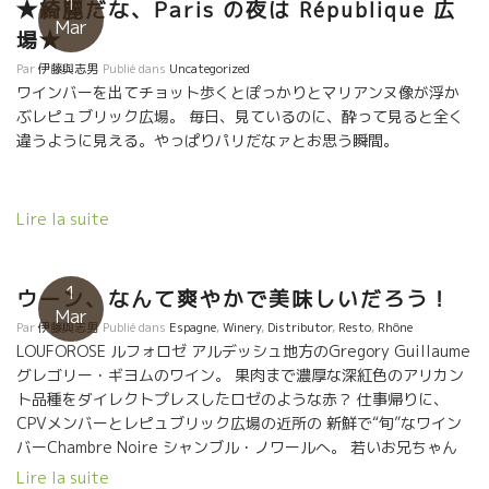
1
★綺麗だな、Paris の夜は République 広
い。 真っ直ぐなフィリップはストレートに溶け込んでしまう ★そ
Mar
場★
して、アンジュのホープ Damien Bureau ダミアン・ビュロー ダ
ミアンは落ち着いている。過去３年間、収穫が極小なのが続いて
Par
伊藤與志男
Publié dans
Uncategorized
いる。 ここまでの収入減はかなり厳しい。 でもダミアンは、すべ
ワインバーを出てチョット歩くとぽっかりとマリアンヌ像が浮か
てを受け容れて、じっくり構えて忍耐で前を見つめている。 収穫
ぶレピュブリック広場。 毎日、見ているのに、酔って見ると全く
量は極小だったけど、ワインはトビッキリ美味しい。 アルコール
違うように見える。やっぱりパリだなァとお思う瞬間。
度数１１度と低くスート体に沁み渡っていく絶品！ このスーット
伸びていくやさしい深味、美味しいな。 まだビン詰めして
いないが、超自然な甘口の2015年のシュナン。立った２樽しかな
Lire la suite
い。 まだ古樽熟成中。 普通、残糖が多い甘口は酸化防止剤がタッ
プリ入っている。 ダミアンのこの Vin liquoreux ヴァン・リコロ
ー甘口ワインLa Poivrotte ラ・ポワヴロットは、 SO2無添加の
1
ウーン、なんて爽やかで美味しいだろう！
ZERO ZERO!! 超貴重品! イヤー、もうたまらない！この液体は本
Mar
Par
伊藤與志男
Publié dans
Espagne
,
Winery
,
Distributor
,
Resto
,
Rhône
当に“お神酒”だ。 そして、トビッキリ爽やかな微発泡のペティア
LOUFOROSE ルフォロゼ アルデッシュ地方のGregory Guillaume
ンSaperli Popet サペルリ・ポペット。旨い！ 会場は
グレゴリー・ギヨムのワイン。 果肉まで濃厚な深紅色のアリカン
PARISのエッフェル塔の近所だった。 ほろ酔いで外に出ると、パ
ト品種をダイレクトプレスしたロゼのような赤？ 仕事帰りに、
リの曇り空にキリット立って、先頭が雲に隠れていた。 パリ情緒
CPVメンバーとレピュブリック広場の近所の 新鮮で“旬”なワイン
満載。
バーChambre Noire シャンブル・ノワールへ。 若いお兄ちゃん
に、『爽やかなワインを頼むよ』 勢いよく持ってきたのが、これ
Lire la suite