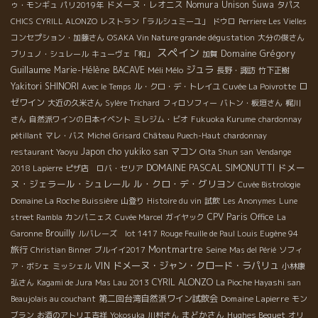
ドメーヌ・レオニス
Nomura Unison Suwa
ゥ・モンギュ
パリ2019年
タパス
CHICS
CYRILL ALONZO
レストラン「ラルシュミーユ」
ドウロ
Perriere Les Vielles
コンセプション・加藤さん
OSAKA Vin Nature grande dégustation
大分の俊さん
スペイン
Domaine Grégory
ブリュノ・シュレール
キューヴェ「和」
加賀
Guillaume
ジュラ
Marie-Hélène BACAVE
Méli Mélo
長野・諏訪
竹下正樹
Yakitori SHINORI
ロ
Avec le Temps
ル・クロ・デ・トレイユ
Cuvée La Poivrotte
ゼワイン
大近の久米さん
Sylère Trichard
フィロソフィー
バトン・板垣さん
梶川
さん
自然派ワインの日本イベント
ミレジム・ビオ
Fukuoka Kurume
chardonnay
pétillant
マレ・バス
Michel Grisard
Château Puech-Haut
chardonnay
Japon
cho yukiko san
マコン
restaurant Yaoyu
Oita Shun san
Vendange
DOMAINE PASCAL SIMONUTTI
ドメー
2018 Lapierre
ピザ店 ロバ・セリア
ヌ・ジェラール・シュレール
ル・クロ・デ・グリヨン
Cuvée Bistrologie
Domaine La Roche Buissière
山登り
Histoire du vin
試飲
Les Anonymes
Lune
CPV Paris Office
street Rambla
カンパニェス
Cuvée Marcel
ガイヤック
La
Brouilly
Garonne
ルバレーズ lot 1417
Rouge Feuille de Paul Louis Eugène 94
Montmartre
旅行
Seine
Christian Binner
ブルイイ2017
Mas del Périé
ソフィ
VIN
ドメーヌ・ジャン・クロード・ラパリュ
ア・ボシェ
ミッシェル
小林康
CYRIL ALONZO
弘さん
Kagami de Jura
Mas Lau 2013
La Pioche Hayashi san
第二回台湾自然派ワイン試飲会
Domaine Lapierre
Beaujolais au couchant
モン
まどかさん
Hughes Beguet
ブラン
お酒のアトリエ吉祥
Yokosuka
川村さん
オリ