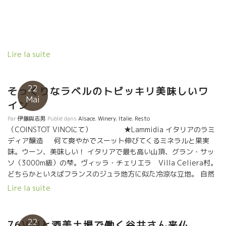
年台当初、数少ない自然派ワインが飲めるレストランでトビッキ
リ美味しいFernandaiseフェルナンデーズというレストランが
Republiqueレピュブリック広場の近所にあった。 ジャッキーは毎
週末ここに配達にきていた。 そこに食べに来ているお客さん達か
らも愛されているほどだった。 毎週末、直接に逢う大切なお客
Lire la suite
に、価格を上げるなんてことをやりたくないし、云いたくなかっ
た。 常にシンプルで、ユーモラスで、真っ直ぐな関係で、親戚の
ような付き合いをしていたジャッキーさんだった。 ジャッキーは
22
そっくりなラベルのトビッキリ美味しいワ
73歳、今でも、パリに配達に行っている働きもの。 醸造は50年も
Mai
前から自然な造りをやっている。美味しいに決まっている。 そし
イン
て、土壌が凄い！！ 火打石が畑に充満している！！ ミネラリー
Par
伊藤與志男
Publié dans
Alsace
,
Winery
,
Italie
,
Resto
でスカットした真っ直ぐなスタイルはこの火打石のお蔭だ！ 火打
（COINSTOT VINOにて） ★Lammidia イタリアのラミ
石のミネラル風味を勉強したい人は、ジャッキーのワインを飲む
ディア醸造 何て爽やかでスーット伸びてくるミネラルと果実
べし！！ ジャッキー 『外国のワインメーカーや学者の中に、テ
味。ウーン、美味しい！ イタリアで最も高い山頂、グラン・サッ
ロワールは直接的にワインの味には影響を与えない、 なんて寝言
ソ（3000m級）の梺。ヴィッラ・チェリエラ Villa Celiera村。
を言っているヤツがいるらしい。 俺のところにおいでよ。テロワ
どちらかといえばフランスのジュラ地方に似た冷涼な立地。 自然
ール、火打石が明確なワインの風味を与えることが判るよ！』
派ワインが好きで好きで、とうとうワイン造りを一緒に初めてし
Lire la suite
ジャッキー 『俺の先祖は火打石銃の点火する部分の材料を提
まった幼馴染の二人。 Marco Giuliani マルコ・ジュリアーニ &
供していたんだ。』 と言いながら、火打石銃を持ち出して点火す
Davide Gentile ダヴィデ・ジェンティエ ★アルザスのEtienne
るところを実施に見せてくれる。 『昔は戦争の道具に役立って
Deissエティエンヌ・ダイスが造るARTISAN 繊細なタッチでミネ
22
76VINと酒美土場で働く谷井さん来仏
いたけど、今は皆を幸せにすることに役立っているんだ！』 と自