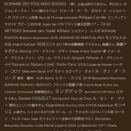
DOMAINE DES FOULARDS ROUGES
（株）土佐山田の三谷さん、内川さん
ボ
ドメーヌ・ド・ラ・ボルド
ジョレヌーヴォー
シャ(猫のラベル）
ラ・トォルトゥ
Philippe Carrille
ーガ
グランクリュ街道
Pays de l'Europe orientale
コンフィアン
Oriol
サ2016
プピーユ2008年
tapas bar
CPVフランス蔵元訪問ツアー
ARTIGAS
Domaine des Soulié 400ans
シルヴァン・レスポ
DOMAINE
Bojolais Nouveaux 2018
モンマルトル
RIVATON
DOMAINE DE MONTCALMES
Importateur REBECCA
の丘
後藤ア
2017年の収穫情報
クマちゃん
高橋さん
キ子さん
Riesling
パリ・ビストロ・サガン
Village Arbois Pupillin
愛
ドメーヌ・
Jacques Selosse
デ・ザミエル
ジャン・ピエール・クワントロ
ラ・プティトゥ・
Passion et Nature
Visite Paris
ペペ
COMIC
2018 Coupe de Monde
レーザ
ル・タン・デ・ス
ン・ゴロワ
Sébastien David
トマ
ガメイ
ルヴィアン・ガメイ
リーズ
レミー・スリエ
2018 Beaujolais Nouveaux
東京・豊洲・AOKI
Kenny
DOMAINE RAPHAEL BARTUCCI
フランスの猛暑37度
Crosse Road Arima san
ラングドック
Station Shinosaka
田崎真也さん
Journaliste Mr.Hans
ロゼ・
Damien COQUELET
ル・モン・ド・マリ
そうめん
Restaurent Fleur de Thym
Kagoshima
モンペ
ー
野村ユニソンの藤木さん
Kyushu Oita
ESPOA Kamataya
リエ
小泉さん
シャルドネ2016年
テール・ド・ヴォルカン2014
パリの夜
ローラ
ン・フェル
Vieux Sage
ボジョレワイン全体の大試飲会サロン
Descombes
Beaujolais Nouveau
cuvée Marcel Lapierre 2009
Le Balaise lot 1417
Okada