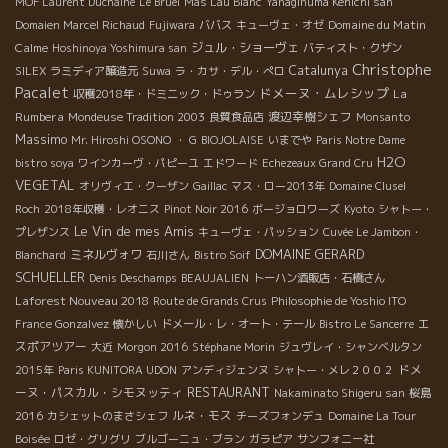
MOF Laurent Duchaîne
Le Bruel
Mas Lau Blanc
Yanaginuma Kenichi san
Domaine du Matin
Domaien Marcel Richaud
Fujiwara
ババス
キューヴェ・オゼ
Calme
ジュル・ショーヴェ
Hoshinoya Yoshimura san
バティスト・クザン
Christophe
Catalunya
SILEX
ラミディア醸造元
Suwa
ラ・カサ・デル・ぺロ
Pacalet
ドメーヌ・ムレシップ
La
収穫2018年・ドミニック・ドゥラン
Rumbera
渡辺幸樹シェフ
Mondeuse Tradition 2003
良質食品店
Monsanto
Massimo
Mr. Hiroshi OSONO
・ G
BIOJOLAISE
いまでや
Paris Notre Dame
H2O
bistro soya
ワインカーヴ・パピーユ
エドワード
Echezeaux Grand Cru
VEGETAL
オリヴィエ・クーザン
Gaillac
マス・ロー2013年
Domaine Clusel
Roch
2018年収穫・レオニス
Pinot Noir 2016
ボージョロワーズ
Kyoto
シャトー・
Le Vin de mes Amis
プレザンス
キューヴェ・パッション
Cuvée Le Jambon・
DOMAINE GERARD
ミネルヴォワ
Blanchard
石川さん
Bistro Soif
SCHUELLER
Denis Deschamps
BEAUJALIEN
トーハン酒販店・石橋さん
Laforest Nouveau 2018
Route de Grands Crus
Philosophie de Yoshio ITO
エ
France Gonzalvez
懐かしい
ドメール・レ・オート・テール
Bistro Le Sancerre
スポアツアー
大近
Morgon 2016
Stéphane Morin
ジュヴレイ・シャンベルタン
ドメ
2015年
Paris KUNITORA UDON
アンディジェンヌ
シャトー・メレ２００２
RESTAURANT
ーヌ・パスカル・シモヌッティ
Nakaminato Shigeru san
桜島
ルネ・モス
2016
カシェットのまさシェフ
チーズフォンデュ
Domaine La Tour
Boisée
ロゼ・グリグリ
ブルゴーニュ・ブラン
ガラピア
サンフォニー社