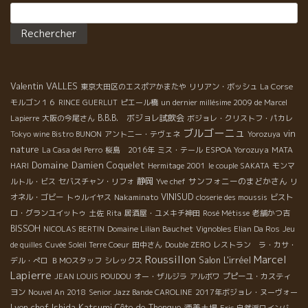
Rechercher :
Valentin VALLES
東京大田区のエスポアかまたや
リリアン・ボッシュ
La Corse
モルゴン１６
RINCE GUERLUT
ピエール橋
un dernier millésime 2009 de Marcel
B.B.B. ボジョレ試飲会
Lapierre
大阪の今尾さん
ボジョレ・クリストフ・パカレ
ブルゴーニュ
vin
Tokyo wine Bistro BUNON
アントニー・テヴェネ
Yorozuya
nature
ESPOA Yorozuya
La Casa del Perro
桜島 2016年
ミス・テール
MATA
Domaine Damien Coquelet
HARI
Hermitage 2001
le couple SAKATA
モンマ
静岡
サンフォニーのまどかさん
ルトル・ビス
セバスチャン・リフォ
Yve chef
リ
VINISUD
オネル・ゴビー
トゥルイヤス
Nakaminato
closerie des moussis
ビスト
ロ・グランユイットゥ
土佐
Rita
居酒屋・ユメキチ神田
Rosé Métisse
老舗かつ吉
BISSOH
NICOLAS BERTIN
Domaine Lilian Bauchet
Vignobles Elian Da Ros
Jeu
de quilles
Cuvée Soleil Terre Coeur
田中さん
Double ZERO
レストラン ラ・カサ・
Roussillon
Marcel
Salon L'irréel
デル・ぺロ
ＢＭОスタッフ
シレックス
Lapierre
JEAN LOUIS POUDOU
オー・ザルジラ
アルボワ
プピーユ・カスティ
ヨン
Nouvel An 2018
Senior Jazz Bande CAROLINE
2017年ボジョレ・ヌーヴォー
Lyon chef Ishida Katsumi
Côte de Thongue
酒美土場
Eric
自然派ワインバー