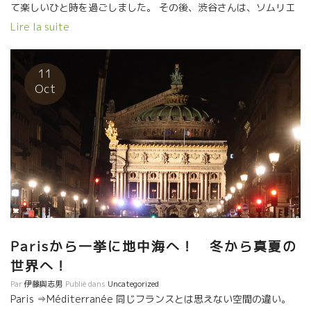
て楽しいひと時を過ごしました。 その後、渋谷さんは、ソムリエ
の仕事を離れて色んな会社経営の経験を積みました。 再度、ワイ
Lire la suite
ンのど真ん中の会社を設立されて、ザ・コンコルド・ワイン・ク
ラブにて現在活躍中。 今回はブルゴーニュに出張されて、今夜、
数時間後に日本へ帰国する途中で,自然派ワイン試飲会開催中の
11
Coinstot Vinoに寄ってくれました。 渋谷さんは、日本で自然派
Oct
ワインを初期の頃より、理解をしている数少ないソムリエさんだ
った。 頭が柔らかく、妙な壁をつくらないで現場で起きているこ
とを常に大切にしている貴重な人だと思う。 今では、グラン・ク
リュ・クラッセの蔵まで自然な造りをするようになってきた。 世
界中の著名レストランが自然なワインを扱う今、この造りのワイ
ンを無視してワインの仕事ができない時代になってきた。 何故？
最も、贅沢で、難しい造り方で、グンを抜いて繊細で、ピュアー
なワインになるからである。 世界中の一流シェフの、無駄を省い
たピュアーで繊細な料理にはピッタリの相性だからである。 時代
は着実に進化している。
Parisから一挙に地中海へ！ 冬から真夏の
世界へ！
Par
伊藤與志男
Publié dans
Uncategorized
Paris ⇒Méditerranée 同じフランスとは思えない空間の違い。