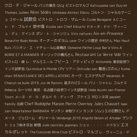
クロ・デ・ジャール
パリの葉月
QV.g
ビストロマルゴ
Katsuyama san
Guy et
Rémi Sédès
Thomas Jullien
Ishikawa Akinori
Ebisu
コルトン・シャルルマーニ
試飲会
ビストロ・トロワ・ザムール
ュ
コサール
Cuvée Baragane
ＡＣコー
地中海
ト・ド・ブルイイ
Asuka san
Chef Kikuchi
ドメーヌ・ドゥ・ヴィーニ
Aix-en-Provence
ュ・デュ・マインヌ
ポン・ト・シャンジュ
Vins natures
オーナーのギヨム
Bonastre
Budo Kendo
cave
ワインの歴史
中村さん
Mas Haut
Buis
パシオン・エ・ナチュール心斎橋店
Domaine Patte Loup
Bar à Vins A
Restaurant Le Verre Volé
BOIRE ET A MANGER
オーリックの橋元さん
ワイン
プピーユ・アティピック
ビストロ・俊
レ・ザルミエール
Antonella
東京自然ワ
葡呑(ぶのん)
イン大試飲会
Qui évolue le Monde
CPV ツアー
Ootsubo san
Kuma
chan
RENAISSANCE DES APPELLATIONS
カーヴ・エステザルグ
Vacances
A
Chacun sa bulle 2016
Jus de Raisins
息子のピエール
パリ・シャトレ
コルナス
Rebecca
ルーツ66
東京・名古屋の自然ワイン大試飲会
Ueda Ayumi san
France
Tours
メーヌ・ド・ラ・ボルド
ラ・ディーヴ・ブテイユ
ガロンヌ河
pacalet
Chef Rodolphe
Maison Pierre Overnoy
Jules Chauvet
familly
北欧
Iwai
san
Importateur BARBARA
サンタン
本物ワイン
カンヌ
ソムリエの日野さん
ド
メーヌ・ジェローム・ギシャール
Vendange 2018 Aligoté Derain et Altaber
ゲシク
エス
ト
シェフ鈴木洋治
新宿
Julie
cavistes japonais
シュッ・・・・・ドゥラン
カルポレット
ビストロ・マルゴ
The Concorde Wine Club
レ・ヴィーニュ・ド