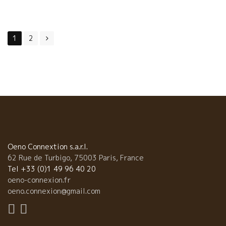
だった。 最初の一杯には最高の選択。 Paris事務所に近いこ
ともあって、最近よく顔を出すワインバー。 ２０代の若手のセン
Posts
ス、今までの自然派ワインーバーとは、これまたチョット違って
面白い！ ワインを飲んでいると、造り手も顔が浮かんでく
1
2
navigation
る。元気にやっているかな、グレゴリー。 ウーン、爽やかで美味
しい二本目！ 参ったな！ 北アルデッシュ地方のDaniel SAGEダ
ニエル・サージュのNyctalopieニクタロピ。 こんどはオーナーの
一人のオリヴァーのお勧めワイン。このワインにぞっこん。一緒
に乾杯！ この店、よく見るアルデッシュ地方のワインが充実
している。好きなんだろう。 これを機にオリヴァーも一緒に飲ん
で色々はなす。 何と南フランスで数年前からワインを試作してい
るとのこと。もう一人ノオーナーであるレミーの家族が葡萄園を
持っているらしい。今年から本格的に造るらしい。 楽しみだ。
Oeno Connextion s.a.r.l.
三本目はこれ！ロマンな男、Partida Creusパルティー
62 Rue de Turbigo, 75003 Paris, France
ダ・クレウスのワイン。 これは最近スペインに凝っているKishoの
Tel +33 (0)1 49 96 40 20
セレクション。まるでジュースのように美味しい。 明日から、日
oeno-connexion.fr
本出張！しばらくはParisともお別れだ。日本の皆さん！一緒に一
oeno.connexion@gmail.com
杯やりましょう！！