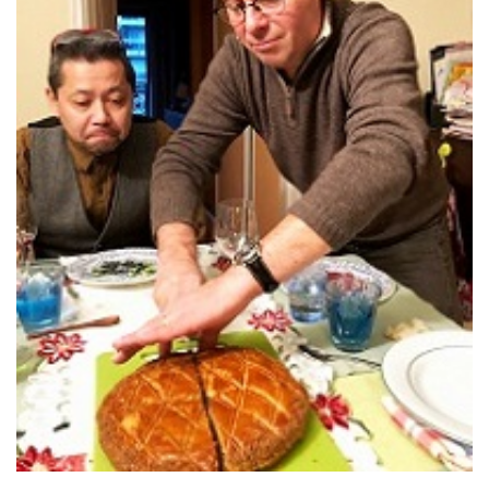
元気でいられる訳がない。 苦しいことや、どうしようもないこと
も多くあることも事実。 今年は自分自身の内側をじっくり観れた
年だった。 このコロナがなかったら、こんなに自分の内側を観れ
なかったのではないか、と思っている。 これからの自分の生き方
の根本的に大切な土台が自分の内側に造れたかなと思っている。
コロナ君がいなければ絶対に出来なかったと思う。 だから、私は
コロナに大感謝している。 何が起きてもブレない大切なものがあ
ることが観えた。まだまだ未熟なことが多いけど、自分のできう
る限りを尽くして、自分自身を磨きあげて、志を実現していきた
い。 ２０２１年は、この大切なことを皆さんと分かち合えるよう
にできたらいいな、と思う。