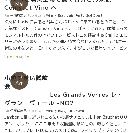
ラルがスーとどこまでも繋がっていく。 アルザスの偉大な醸造家
Mai
慢するジャッキー。 美味しくて、ミネラリーで、安いジャッ
Coinstot Vino へ
マルセル・ダイスの息子。お父さんのDNAを引き継いだのだろ
キー・プレスのワインの謎が解けた小林ヤッスさん。 小林ヤスヒ
う。 最初からこんな絶品のワインを造ってしまう才能は凄い。
Par
伊藤與志男
Publié dans
Winery
,
Beaujolais
,
Resto
,
Sud Ouest
ロさんは,東京、江東区大島にあるPASSION酒屋“みどり酒店”の店
こんな素晴らしいワインを見逃さず仕入れて飲ませてくれるの
久々に Paris に戻ると谷井さんが Paris に来ているとのこと、今
頭にいます。 楽しい人ですよ！ 逢いに行ってください。 色んな
は、ここ人気ビストロCoinstot Vino コワンスト・
元気なビストロ Coinstot Vino へ。 しばらくいると、偶然にあの
ネタを仕入れて日本に帰りました。 色んな楽しい話しを聞きなが
ヴィノ。 Guillaumeギヨムの選別眼は凄い！ ここに来る度、驚か
モンマルトルの丘の上でワイン・ビストロを経営する Emilie エミ
ら、ワイン立ち飲みができますよ！！
せてくれる。
リーがやって来た。 ここで友達と待ち合わせとのこと、これは一
緒にのまないと。 Emilie といえば、ボジョレで長年ワイン・ビス
トロを経営していた。 やっぱりボジョレをのまないと。 Jean-
Lire la suite
Claude LAPALU ジャン・クロード・ラパリュのアンフォラ仕込み
の Alma Mater アルマ・マテル を開けた。 美味い！！ そし
て、トビッキリ美味しいもう一本。 西南部の希少な自然派ワイン
18
小粒で濃い試飲
Château LASSOLLE ラソール醸造の Le Rose Qui Touche ル・ロ
Avr
会
ーズ・キ・トゥーシュのマグナムを開けた。 女性醸造家のステフ
ァニーが醸すトビッキリ美味しいロゼワイン。 ずっとアカデ
Les Grands Verres レ・
ミー・ド・ヴァン東京で働いていた谷井さんは今、日本では二つ
グラン・ヴェール -NO2
のところで働いている。 夜は美味しい焼き鳥とワインを出してく
Par
伊藤與志男
Publié dans
Winery
,
Beaujolais
,
Event
れる 76VIN。 昼は築地の酒美土場で働いている。 どちらも、自
Jambonに最も近いところにいる超ナチュレルLilian Bauchetリリ
然派ワインが素晴らしく揃っているお店。 ワインの PASSION を
アン・ボッシュ ここ３年間の収穫量は酷いもの。厳しくともナチ
持っている働き者の谷井さん、大活躍中。頑張ってください。
ュレルさにブレはない。あるのは笑顔。 フィリップ・ジャンボン
今夜、飲んだ造り手、アンフォラ・ワイン Alma Mater ア