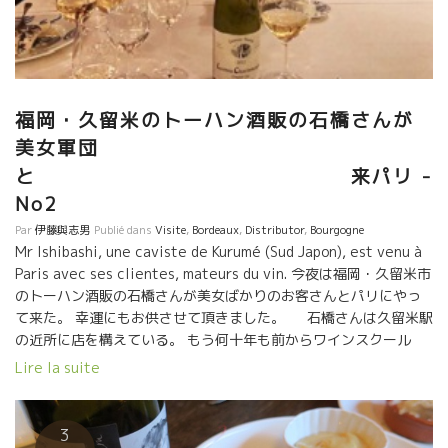
福岡・久留米のトーハン酒販の石橋さんが
美女軍団
と 来パリ -
No2
Par
伊藤與志男
Publié dans
Visite
,
Bordeaux
,
Distributor
,
Bourgogne
Mr Ishibashi, une caviste de Kurumé (Sud Japon), est venu à
Paris avec ses clientes, mateurs du vin. 今夜は福岡・久留米市
のトーハン酒販の石橋さんが美女ばかりのお客さんとパリにやっ
て来た。 幸運にもお供させて頂きました。 石橋さんは久留米駅
の近所に店を構えている。 もう何十年も前からワインスクール
“和飲学園” をやっている。 ワインスクールのお客さんと時々フラ
Lire la suite
ンスまでやって来る。 今回はボルドーのみを深く飲み尽すという
ボルドーに5日間も滞在して来た。 最後にパリに来て、ブルゴー
ニュの真髄とキャヴィアを楽しんだ。 一般のお客さんがボルドー
3