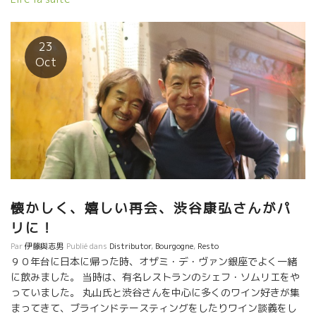
23
Oct
懐かしく、嬉しい再会、渋谷康弘さんがパ
リに！
Par
伊藤與志男
Publié dans
Distributor
,
Bourgogne
,
Resto
９０年台に日本に帰った時、オザミ・デ・ヴァン銀座でよく一緒
に飲みました。 当時は、有名レストランのシェフ・ソムリエをや
っていました。 丸山氏と渋谷さんを中心に多くのワイン好きが集
まってきて、ブラインドテースティングをしたりワイン談義をし