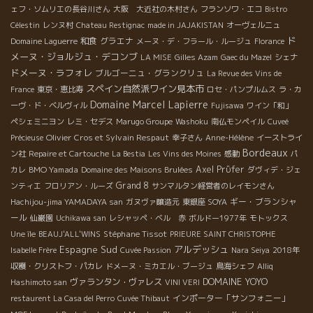
ェフ・ソムリエの長谷川さん
大阪 大近社の木村さん
フランソワ・エコ
Bistro
Célestin
レンヌ村
Chateau Restignac
made in JAJAKISTAN
オーヴェルニュ
ド
和食
グラエナ
Domaine Laguerre
メーヌ・デ・フラール・ルージュ
Florance
メーヌ・ジョルジュ・デコンブ
LA MISE
Gilles Azam
Gaec du Mazel
シェナ
ドメーヌ・ラフォレ
ブルゴーニュ・グランクリュ
La Revue des Vins de
スペイン自然派ワイン見本市
France
東京・恵比寿
ロセ・パンプルムス
ラ・カ
Domaine Marcel Lapierre
ーヴ・ド・ベルヴィル
Fujisawa
ワイン「和」
ペシェミニヨン
レミ・セデス
Marugo Groupe
Washoku
南仏モンペイル
Cuveé
Olivier Cros et Sylvain Respaut
Précieuse
幸子さん
Anne-Hélène
イーストライ
Bordeaux
ン社
Repaire et Cartouche
La Bestia
Les Vins des Moines
感動
パ
BMO Yamada
Axel Prϋfer
カレ
Domaine des Maisons Brulées
ダヴィデ・ジェ
Grand 8
ンティエ
フロリアン・ルーズ
サンマルタン経営者のレイモンさん
ギー・ブランシャ
Hachijou-jima YAMADAYA san
ガヌヴァ醸造元
東銀座 SOYA
ール
仙巌園
Uchikawa san
レシャッペ・ベル 赤
ボルドー1977年
モトックス
Stéphane Tissot
Une île
BEAUJ'ALL'WINS
PRIEURE SAINT CHRISTOPHE
Espagne Sud
アルデッシュ
Isabelle Frère
Cuvée Passion
Nara Seiya
2018年
収穫・クリストフ・パカレ
ドメーヌ・ミカエル・ブージュ
鳥海シェフ
Alliq
DOMAINE YOYO
ヴァランタン・ヴァレス
Hashimoto san
VINI VERI
インポーター「サンフォニー」
restaurent La Casa del Perro
Cuvée Thibaut