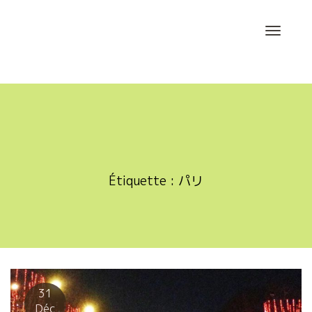
Skip
to
content
Étiquette :
パリ
31
Déc