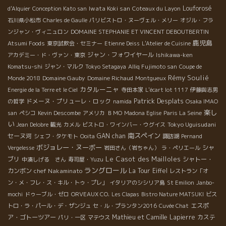
Iwata Koki san
Louforosé
d'Alquier
Conception Kato san
Coteaux du Layon
石川県小松市
Charles de Gaulle
パリビストロ・ヌーヴェル・メリー
オジル・フラ
ンジャン・ヴィニュロン
DOMAINE STEPHANIE ET VINCENT DEBOUTBERTIN
鹿児島
Atsumi Foods
東京試飲会・セミナー
Etienne Deiss
L'Atelier de Cuisine
ジャン・フォワイヤール
アカデミー・ド・ヴァン・東京
Ishikawa-ken
Komatsu-shi
ジャン・マルク
Tokyo Setagaya
Alliq Fujimoto san
Coupe de
Rémy Soulié
Domaine Gauby
Monde 2018
Domaine Richaud
Montgueux
カタルーニャ
Energie de la Terre et le Ciel
寺田本家
L'écart lot 1117
伊藤與志男
Patrick Desplats
ドメーヌ・プリューレ・ロック
の哲学
namida
Osaka IMAO
楽し
san
ペシコ
Kevin Descombe
アメリカ
ＢＭО
Madona Eglise
Paris La Seine
い
Tokyo Uguisudani
Jean Delobre
観光
カメル
ビストロ・ワインバー・ウグイス
南スペイン
セーヌ河
GAN chan
シェフ・タケモト
Ooita
諏訪湖
Pernand
ボジョレー・ヌーボー
シャ
Vergelesse
岩田さん（岩ちゃん）
ラ・ペリエール
Le Casot des Mailloles
ブリ
シャトー・
中湊しげる さん
寿司屋・Yuzu
ラングロール
カンボン
chef Nakaminato
La Tour Eiffel
レストラン「オ
ン・メ・フレ・ス・キル・トゥ・プレ」
イタリアのシシリア島
St Emilion
Janbo-
mochi
ドゥーブル・ゼロ
ORVEAUX CO.
Les Clapas
Bistro Nature MATSUKI
ビス
エスポ
トロ・ラ・パール・デ・ザンジュ
セ・ル・プランタン2016
Cuvée Chat
ア・ゴトーツアー
Mathieu et Camille Lapierre
カステ
パリ・一区
マテウス