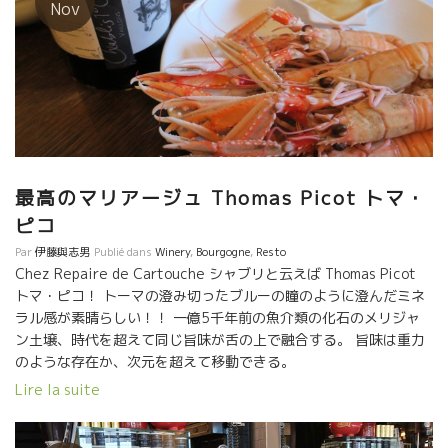
だけのワインツアーを組んでしまうとは、凄い時代になったもの
Nov
だ。 お話を聞くと、『久留米でワインスクールの後の飲み会で、
ボルドーのワインを飲んでいて、皆でボルドーに行こう！』 と決
定してしまったようです。 フルマラソンに出場する人もいたり、
皆さんの元気ぶりには驚かされました。 ワインは毎日、欠かさず
に飲んでいるとの、ことでした。 流石、九州の女性は凄い！！ ご
一緒させていただき有難うございました。 石橋さん、有難うござ
いました。 店をでるとシャンゼリゼ通り、凱旋門が美しくライト
アップされていました。
最高のマリアージュ Thomas Picot トマ・
ピコ
Par
伊藤與志男
Publié dans
Winery
,
Bourgogne
,
Resto
Chez Repaire de Cartouche シャブリと云えば Thomas Picot
トマ・ピコ！ トーマの澄み切ったブルーの瞳のように澄んだミネ
ラル感が素晴らしい！！ 一億5千年前の魚介類の化石のメリジャ
ン土壌、時代を超えて同じ旨味が舌の上で融合する。 旨味は重力
のような存在か、次元を超えて移動できる。
Lire la suite