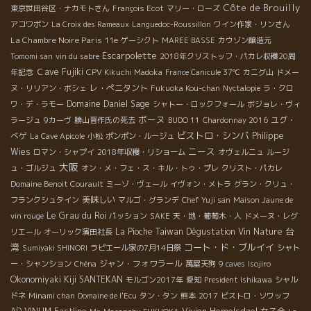
Côte de Brouilly
東京世田谷区・ナカモトさん
François Ecot
マリー・ローズ
アコワボン
La Croix des Rameaux
Languedoc-Roussillon
ワイン作家・リンさん
La Chambre Noire Paris 11e
ゲーシクト
MAREE BASSE
カウゾン醸造元
Escarpolette
Tomomi san
vin du sabre
2018年クリストッフ・パカレ収穫20周
Ｃave Fujiki
年記念
CPV Kikuchi Madoka
France Canicule 37℃
カニグ山
ドメー
レ・ぺニタント
ヌ・リリアン・ボシェ
Fukuoka Kou-chan
Nyctalopie
ラ・クロ
Domaine Daniel Sage
ワ・デ・ラモー
シャトー・ロックフォール
ボジョレ・ヴィ
ボーヌ
ユグ・
ラージュ
9カーヴ
勝山晋作氏の死去
BUDO 11
Chardonnay 2016
ビストロ・シンバ
べゲ
Philippe
La Cave Apicole
小松
ポンポン・ルージュ
ニース
Wies
ロマン・シャプイ
2018年収穫・リショーム
オヴェルニュ
ルージ
大阪
ュ・ゴルジュ
オン・メ・フェ・ス・キル・トゥ・プレ
クリスト・パカレ
Domaine Benoit Courault
ミーゾ・ヴェール
イヴォン・メトラ
グラン・クリュ・
美味しい
フランクシュタイン
マルゴ・グランデ
Chef Yuji san
Maison Jaune de
Le Grau du Roi
vin rouge
パッション
SAKE
天・地・葡萄木・人
ドメーヌ・レグ
台
La Pioche
Taiwan Dégustation Vin Nature
リエール
オーリック濱田社長
湾
コート・ド・ブルイイ
Sumiyaki SHINORI
ラピエール家の7月14日祭
シャト
ジャン・フォワラール
ー・シャンション
Chéna
萬屋天狗
9 caves
Isojiro
Okonomiyaki Kiji SANTEKAN
モルゴン2017年
愛知
President Ishikawa
シャル
ドネ
Minami chan
Domaine de l'Ecu
タン・タン
熊本
2017
ビストロ・ソワッフ