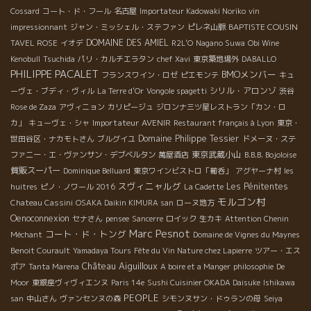
Cossard
コート・ド・フール
名古屋
Importateur Kadowaki Noriko
vin
BAPTISTE COUSIN
impressionnant
ジャン・ミッシェル・ステファン
ピレネ山脈
DOMAINE DES AMIEL
TAVEL ROSE
イオデ
R2L'O
Nagano Suwa
Obi Wine
Kenobull
Tsuchida
パリ・カルチエラタン
chef Xavi
東京築地場外
DABALLO
PHILIPPE PACALET
BMOメンバー
フランスワイン・ロゼ
ピエモンテ
キュ
シリル・アロンゾ
ーヴェ・ブディ・ヴィル
La Terre d'Or
Vongole spagetti
渋谷
Rose de Zaza
アヴィニョン
カリピージュ
ジロンナ三ツ星レストラン「カン・ロ
Importateur AVENIR
カ」
キューヴェ・シャ
Restaurant français à Lyon
東京・
Domaine Philippe Tessier
世田谷区・ナカモトさん
ブルグイユ
ドメーヌ・ステ
東京武蔵小山
ファニー・エ・ヴァンサン・デブベルタン
萬屋酒店
B.B.B. Bojoloise
質販スーパー
Dominique Belluard
東京ワインビストロ「葡呑」
アグヤーナ村
les
スヴィニャルグ
Les Pénitentes
huitres
ピノ・ノワール 2016
La Cadette
モルゴン村
Chateau Cassini
OSAKA Daikin KIMURA san
ローヌ地方
Oenoconnexion
セナさん
pensee
Sancerre
ロイック
生カキ
Attention Chenin
Marc Pesnot
コート・ド・トング
Méchant
Domaine de Vignes du Maynes
Benoit Courault
Yamadaya Tours
Fête du Vin Nature chez Lapierre
ツアー・エス
Château Aiguilloux
ポア
Tanta Marena
A boire et a Manger
philosophie
De
Moor
東銀座ヴィヴィエンヌ
Paris 14e
Sushi Cuisinier OKADA Daisuke
Ishikawa
PEOPLE
san
中山さん
ヴァンセンヌの森
シモンヌサン・ドゥランの母
Seiya