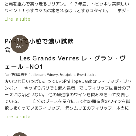
と肩を組んで突っ走るリリアン。 １７年産、トビッキリ美味しい
ルマ・マテルを醸す Jean-Claude LAPALU ジャンクロード・ラパ
ワイン！！うすウマ系の癒されるほっとするスタイル。 ボジョ
リュ。LASSOLLE ラソール醸造の女性醸造家の Stephanie
レとマコンの境に位置している。ジャンボンとは家族のように支
Lire la suite
ROUSSEL ステファニー・ルッセル。
え合っているリリアン。 収穫も農作業もお互いに協力しあってい
る仲。
18
PARISで小粒で濃い試飲
Avr
会
Les Grands Verres レ・グラン・ヴ
ェール -NO1
Par
伊藤與志男
Publié dans
Winery
,
Beaujolais
,
Event
,
Loire
★いつも目いっぱい走っているPhilippe Jambonフィリップ・ジャ
ンボン やっぱりパリでも超人気者、でもフィリップは自分のブ
ースには殆どいない。 他の醸造家のワインを飲みあさって交流し
ている。 自分のブースを留守にして他の醸造家のワインを試
飲しまくっているフィリップ。 元ソムリエのフィリップ、本当に
他のワインを試飲するのは好きで、他の醸造家と意見交換するの
Lire la suite
が大好きなフィリップ。 試飲して感じたことをストレートに伝え
ている。 若手醸造家はフィリップの言葉を真剣に聞いて自分がや
って来たことを説明している。フィリップの醸し出すオーラは凄