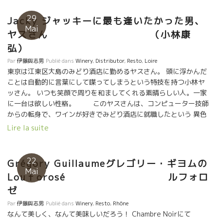
29
Jacky ジャッキーに最も逢いたかった男、
Mai
ヤスさん （小林康
弘）
Par
伊藤與志男
Publié dans
Winery
,
Distributor
,
Resto
,
Loire
東京は江東区大島のみどり酒店に勤めるヤスさん。 頭に浮かんだ
ことは自動的に言葉にして喋ってしまうという特技を持つ小林ヤ
ッさん。 いつも笑顔で周りを和ましてくれる素晴らしい人。一家
に一台は欲しい性格。 このヤスさんは、コンピューター技師
からの転身で、ワインが好きでみどり酒店に就職したという 異色
な人。 Jacky Preysジャッキー・プレイのワインが好きで、個人
Lire la suite
的にも買って自宅でよく飲んでいるヤスさん。 このツアーでは、
ここに来るのが最大の楽しみだった。 ここのワインは価格的に安
く、ミネラリーでスーット体に入っていく。 自分飲みには最高な
22
Grégory Guillaumeグレゴリー・ギヨムの
ワインだった。 どうして？こんなに安く、美味しくできるのか知
Mai
Louｆorosé ルフォロ
りたかった。 疑問が解けた。 ジャッキーは自然派ワインが出てき
た90年台の最初から自然派ワインメンバーに属していた。 他の蔵
ゼ
は有名になってドンドン価格も高くなって遠い存在になっていっ
Par
伊藤與志男
Publié dans
Winery
,
Resto
,
Rhône
た。 ジャッキーは若い時は毎週末、パリまで配達にきていた。 90
なんて美しく、なんて美味しいだろう！ Chambre Noirにて