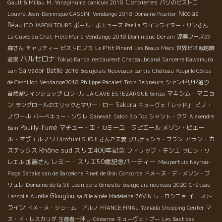
Corbieres
Gault & Millau
M. Yanaginuma
canicule 2018
パリのビストロ
Nicolas
Louvre
Jean-Dominique CASSINI
Vendange 2018
Domaine Picatier
Réau
ITO JAPON TOURS
ポール・ボキューズ
Paellia
ワインライター・リンさん
Vendange 2018 Dominique Derain
La Cuvée du Chat
Frère Marie
渥美フーズの
森さん
チャリティー
ビストロノミ
Le P'tit Pinard
Les Beaux Macs
世界ビオ栽培醸
バルセロナ
造家
Tokyo Kanda
restaurent Chateaubriand
Sancerre Kawamura
Salvador Batlle
san
2018 Beaujolais Nouveaux partis
Château Poupille Côtes
de Castillon
Vendange2018 Philippe Pacalet
Trois Seigneurs
シャンゼリゼ通り
マキシム・マニョ
自然派ワインショップ
ロワ−ル
LA CAVE ESTEZARGUE
Ginza
ン
Sakura
ピノ・
ラングロールのエリックとマリー・ロー
キューヴェ「レッド」
ノワール
バーベキュー・ソワレ
Ganevat
Salon Bio Top
シャント・クク
Alexendre
Pouilly-Fumé
マチュー・エ・カミーユ・ラピエール
メゾン・ピエー
Bain
ル・オヴェルノワ
アラン・カ
Hirofumi SHOJI さんご夫妻
グルナッシュ・ブラン
Rhône sud
スリエ400年記念
ステックス
フィリップ・テシエ
サロン・リ
レミー・スリエ50歳記念パーティー
加藤さん
レエル
Maupertuis Neyrou-
Plage
Satake san de Barcelone
Pinell de Brai
Concorde
ドメーヌ・デ・メゾン・ブ
リュレ
Domaine de la St-Jean de la Gineste
beaujolais nouveau 2020
Château
Glouglou
イースト
Lassolle
Aurélie
sa fille ainée Madeleine
76VIN
レ・ロシニョ
ライン
ドメーヌ・ショーム・アルノ
FRANCE FINAL
Yamada Shopping Center
マ
ス・ド・レスカリダ
生産者一押し
Cézanne
キューヴェ・ブー
Les Bastides