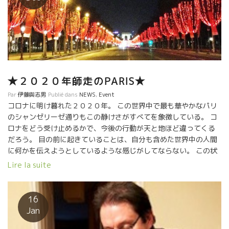
★２０２０年師走のPARIS★
Par
伊藤與志男
Publié dans
NEWS
,
Event
コロナに明け暮れた２０２０年。 この世界中で最も華やかなパリ
のシャンゼリーゼ通りもこの静けさがすべてを象徴している。 コ
ロナをどう受け止めるかで、今後の行動が天と地ほど違ってくる
だろう。 目の前に起きていることは、自分も含めた世界中の人間
に何かを伝えようとしているような感じがしてならない。 この状
況の中で、何かを読み取り、今後の生き方に活かそうとしている
Lire la suite
人達もいる。 また、政府、世間、政治家、多くの人を批判しまく
り、愚痴のようなことを並び立てている人達もいる。 私はいつ
も、批判と愚痴からは、何も始まらないと思っている。 人間は、
16
生きている限り、自分のできうる限りを尽くしてことにあたるの
Jan
が人としての生き方だと思っている。 勿論、人間だから、いつも