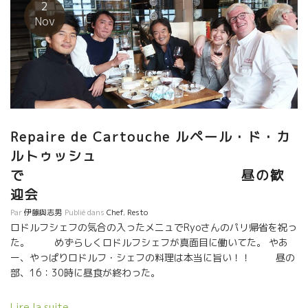
2
Nov
Repaire de Cartouche ルペール・ド・カ
ルトゥッシュ
で 昼の歓
迎会
Par
伊藤與志男
Publié dans
Chef
,
Resto
ロドルフシェフの気合の入ったメニュでRyoさんのパリ帰省を祝っ
た。 めずらしくロドルフシェフが真面目に働いてた。 やあ
ー、やっぱりロドルフ・シェフの料理は本当に旨い！！ 昼の
部、16：30時に昼食が終わった。
Lire la suite