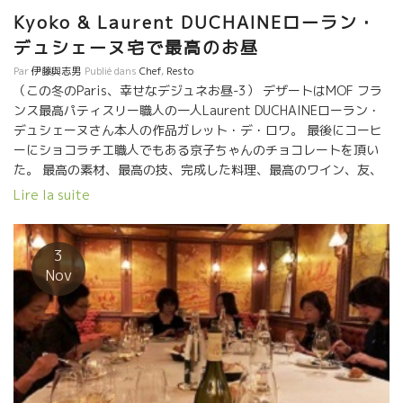
Kyoko & Laurent DUCHAINEローラン・
デュシェーヌ宅で最高のお昼
Par
伊藤與志男
Publié dans
Chef
,
Resto
（この冬のParis、幸せなデジュネお昼-3） デザートはMOF フラ
ンス最高パティスリー職人の一人Laurent DUCHAINEローラン・
デュシェーヌさん本人の作品ガレット・デ・ロワ。 最後にコーヒ
ーにショコラチエ職人でもある京子ちゃんのチョコレートを頂い
た。 最高の素材、最高の技、完成した料理、最高のワイン、友、
こんな幸せな小宇宙空間はそんなに沢山できない。 皆、忙しい生
Lire la suite
活をしている中、一瞬だけ一か所に集まって、皆の得意を持ち寄
ったデジュネだった。 超忙しいこの時期に段取りしてくれた京子
ちゃん、ローラン、ありがとう。 松尾シェフご夫妻、ありがとう
3
ございました。 ジャドちゃん、早く大きくなって一緒に飲も
Nov
う！！