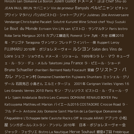
ドメーヌ・ヨヨ
Julien Guillot
Chef Shu-zo
Hiroshi san
Domaine Le Boiron
Banyuls
ペルピニャン
JEAN PAUL BRUN
サバニャン
Vin de primeur
ビオトッ
プワイン
マタハリ
パリのビストロ・シャトーブリアン
Juliénas
20e Anniversaire
Vendange Christophe Pacalet
Solutré
Kurumé Wine School
chef Youji Suzuki
Le Bout du Monde
Ecrivain Vin LIN san
ビストロ・サンマルタン
Paris bistro
Roba Seria
Margaux 2016
カプリエ醸造元
Pomerol
シャ
九州・大分
収穫2018
年・アリゴテ
Taragona
ヴァンサン
フレッド
ワインバー・俊
Ruppert Leroy
ルシヨン
FUJIMARU
2018年・ボジョレヌーヴォー
Salon des Vins de
Loire
レ・マウ
シェフ・リョウさん
ドメーヌ・リショーム 1989年シラ
キューヴ
France
ェ・ル・ラン・デュ・メルル
Taketomi jima
ラ・ピエール・ショード
クリストフ・パ
Bruno Schueller
charibari
Bernard Nady Foucault
宮崎
カレ
アシニャン村
Domaine Chambertin
Fujiwara Shuntaro
ミッシェル・グリ
ザール
石田克己
小島さん
エルミｒタージュ 2001年
Carignan Vieilles Vignes 16
Les Grands Verres 2018 Paris
モン・ブリュリウス
ビストロ・ル・ヴェール・ヴ
Bistro Les Canons
ォレ
Spain Andalucia
DOMAINE RENAUD BOYER
Feu
Katsuyama
Mathieu et Marion
バイエール2016
COSTADORE
Crosse Road
ラ・
Domaine de
フル
デート
Antoine Joly
Domaine Saint Martin de La Garrigue
小松
l’Aiguelière
L'Echappee belle
Caviste Rocks Off
le couple ARAKI
アブリウ
屋
2018年 日本・ボジョレヌーヴォー会
シンガポールレストラン・アンドレ
Herve Souhaut
ジャック・フェヴリエ
Bistro La Nautique
銀座4丁目
Frédérique